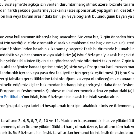
 Sözleşme’de açıkça izin verilen durumlar hariç olmak üzere, bizimle tarafınız a
an farklı şekilde göstermeyeceksiniz (size sponsorluk yaptığımızın, destek 
r bir kişi veya kurum arasındaki bir ilişki veya bağlantı bulunduğunu beyan ya
z veya kullanımınız itibarıyla başlayacaktır. Siz veya biz, 7 gün önceden birbi
uat izin verdiği ölçüde otomatik olarak ve mahkemelere başvurmaksızın) isted
rları” bölümünden hesabınızı kapamayı seçerek fesih bildiriminde bulunabilirs
ebilir veya hesabınızı askıya alabiliriz: (a) İşbu Sözleşme’yi esaslı bir şekild
ir şekilde ihlalinize ilişkin size göndereceğimiz bildirimizi takip eden 7 gün
alabileceğimize kanaat getirmemiz; (d) sizin veya Programa katılımınızın ma
olandırıcılık içeren veya yasa dışı faaliyetler için gerçekleştirilmesi; (f) işb
k vergi tahsilatı gerekliliklerine tabi olduğumuza veya olabileceğimize kanaat 
tiğini belirlediğimiz kişiler bakımından herhangi bir gerekçeyle daha önce fesh
 Programı’nı feshetmemiz. Şüpheye mahal vermemek adına ve yukarıdaki (a) 
 Politikaları
’nın ihlali, işbu Sözleşme’nin esaslı bir ihlali sayılacaktır.
eğin, iptal veya iadeleri hesaplamak için) için tahakkuk etmiş ve ödenmemiş
 tarafların 3, 4, 5, 6, 7, 8, 10 ve 11. Maddeler kapsamındaki hak ve yükümlülü
emiş olan ödeme yükümlülükleri hariç olmak üzere, tarafların tüm hak ve y
recektir. Bu Sözleşme’nin feshi, taraflardan herhangi birini, fesih öncesinde 