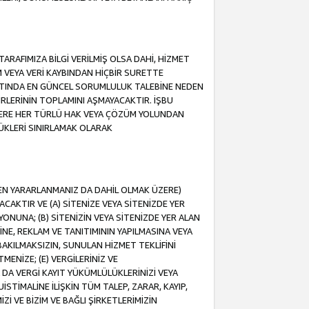
ARAFIMIZA BİLGİ VERİLMİŞ OLSA DAHİ, HİZMET
NIM VEYA VERİ KAYBINDAN HİÇBİR SURETTE
TINDA EN GÜNCEL SORUMLULUK TALEBİNE NEDEN
RLERİNİN TOPLAMINI AŞMAYACAKTIR. İŞBU
K ÜZERE HER TÜRLÜ HAK VEYA ÇÖZÜM YOLUNDAN
ÜKLERİ SINIRLAMAK OLARAK
NDEN YARARLANMANIZ DA DAHİL OLMAK ÜZERE)
KTIR VE (A) SİTENİZE VEYA SİTENİZDE YER
ONUNA; (B) SİTENİZİN VEYA SİTENİZDE YER ALAN
NE, REKLAM VE TANITIMININ YAPILMASINA VEYA
BAKILMAKSIZIN, SUNULAN HİZMET TEKLİFİNİ
MENİZE; (E) VERGİLERİNİZ VE
DA VERGİ KAYIT YÜKÜMLÜLÜKLERİNİZİ VEYA
UİSTİMALİNE İLİŞKİN TÜM TALEP, ZARAR, KAYIP,
Zİ VE BİZİM VE BAĞLI ŞİRKETLERİMİZİN