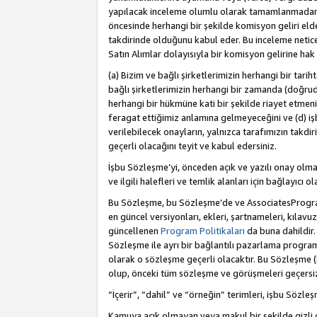
yapılacak inceleme olumlu olarak tamamlanmadan 
öncesinde herhangi bir şekilde komisyon geliri e
takdirinde olduğunu kabul eder. Bu inceleme netic
Satın Alımlar dolayısıyla bir komisyon gelirine ha
(a) Bizim ve bağlı şirketlerimizin herhangi bir tari
bağlı şirketlerimizin herhangi bir zamanda (doğruda
herhangi bir hükmüne kati bir şekilde riayet etm
feragat ettiğimiz anlamına gelmeyeceğini ve (d) iş
verilebilecek onayların, yalnızca tarafımızın takdi
geçerli olacağını teyit ve kabul edersiniz.
İşbu Sözleşme’yi, önceden açık ve yazılı onay olma
ve ilgili halefleri ve temlik alanları için bağlayıcı
Bu Sözleşme, bu Sözleşme’de ve AssociatesProgramı 
en güncel versiyonları, ekleri, şartnameleri, kılavu
güncellenen
Program Politikaları
da buna dahildir.
Sözleşme ile ayrı bir bağlantılı pazarlama program
olarak o sözleşme geçerli olacaktır. Bu Sözleşme (
olup, önceki tüm sözleşme ve görüşmeleri geçersiz 
“İçerir”, “dahil” ve “örneğin” terimleri, işbu Sözle
Kamuya açık olmayan veya makul bir şekilde gizli o