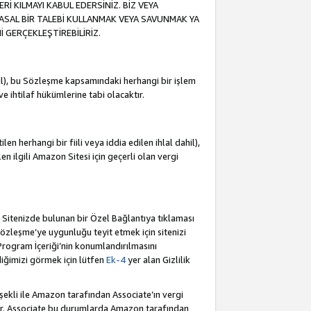
İ KILMAYI KABUL EDERSİNİZ. BİZ VEYA
YASAL BİR TALEBİ KULLANMAK VEYA SAVUNMAK YA
İ GERÇEKLEŞTİREBİLİRİZ.
dahil), bu Sözleşme kapsamındaki herhangi bir işlem
 ve ihtilaf hükümlerine tabi olacaktır.
en herhangi bir fiili veya iddia edilen ihlal dahil),
ilen ilgili Amazon Sitesi için geçerli olan vergi
e Sitenizde bulunan bir Özel Bağlantıya tıklaması
bu Sözleşme’ye uygunluğu teyit etmek için sitenizi
 Program İçeriği’nin konumlandırılmasını
ediğimizi görmek için lütfen
Ek-4
yer alan Gizlilik
 şekli ile Amazon tarafından Associate’ın vergi
dür. Associate bu durumlarda Amazon tarafından