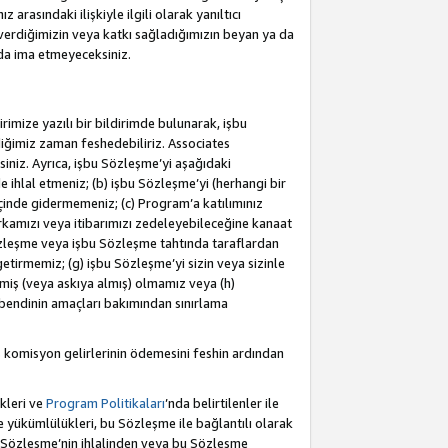
rasındaki ilişkiyle ilgili olarak yanıltıcı
verdiğimizin veya katkı sağladığımızın beyan ya da
 da ima etmeyeceksiniz.
rimize yazılı bir bildirimde bulunarak, işbu
iğimiz zaman feshedebiliriz. Associates
iniz. Ayrıca, işbu Sözleşme’yi aşağıdaki
e ihlal etmeniz; (b) işbu Sözleşme’yi (herhangi bir
 içinde gidermemeniz; (c) Program’a katılımınız
rkamızı veya itibarımızı zedeleyebileceğine kanaat
u Sözleşme veya işbu Sözleşme tahtında taraflardan
getirmemiz; (g) işbu Sözleşme’yi sizin veya sizinle
etmiş (veya askıya almış) olmamız veya (h)
bendinin amaçları bakımından sınırlama
 komisyon gelirlerinin ödemesini feshin ardından
kleri ve
Program Politikaları
’nda belirtilenler ile
ükümlülükleri, bu Sözleşme ile bağlantılı olarak
bu Sözleşme’nin ihlalinden veya bu Sözleşme