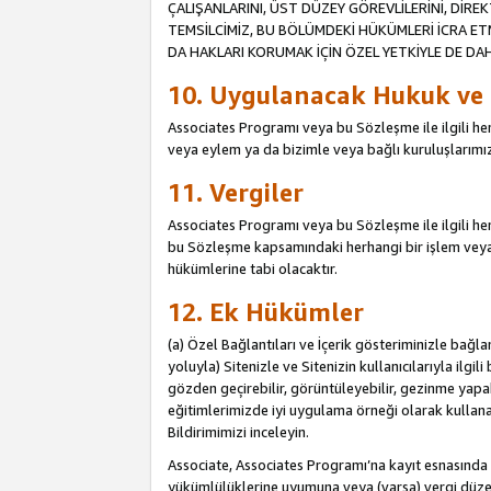
ÇALIŞANLARINI, ÜST DÜZEY GÖREVLİLERİNİ, DİREK
TEMSİLCİMİZ, BU BÖLÜMDEKİ HÜKÜMLERİ İCRA ET
DA HAKLARI KORUMAK İÇİN ÖZEL YETKİYLE DE DAHİ
10. Uygulanacak Hukuk ve
Associates Programı veya bu Sözleşme ile ilgili herh
veya eylem ya da bizimle veya bağlı kuruluşlarımızl
11. Vergiler
Associates Programı veya bu Sözleşme ile ilgili herha
bu Sözleşme kapsamındaki herhangi bir işlem veya e
hükümlerine tabi olacaktır.
12. Ek Hükümler
(a) Özel Bağlantıları ve İçerik gösteriminizle bağl
yoluyla) Sitenizle ve Sitenizin kullanıcılarıyla ilgil
gözden geçirebilir, görüntüleyebilir, gezinme yapab
eğitimlerimizde iyi uygulama örneği olarak kullanabil
Bildirimimizi inceleyin.
Associate, Associates Programı’na kayıt esnasın
yükümlülüklerine uyumuna veya (varsa) vergi düzen