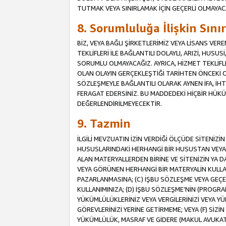
TUTMAK VEYA SINIRLAMAK İÇİN GEÇERLİ OLMAYAC
8. Sorumluluğa İlişkin Sın
BİZ, VEYA BAĞLI ŞİRKETLERİMİZ VEYA LİSANS VE
TEKLİFLERİ İLE BAĞLANTILI DOLAYLI, ARIZİ, HUSU
SORUMLU OLMAYACAĞIZ. AYRICA, HİZMET TEKL
OLAN OLAYIN GERÇEKLEŞTİĞİ TARİHTEN ÖNCEKİ O
SÖZLEŞMEYLE BAĞLANTILI OLARAK AYNEN İFA, İHT
FERAGAT EDERSİNİZ. BU MADDEDEKİ HİÇBİR HÜ
DEĞERLENDİRİLMEYECEKTİR.
9. Tazmin
İLGİLİ MEVZUATIN İZİN VERDİĞİ ÖLÇÜDE SİTENİZ
HUSUSLARINDAKİ HERHANGİ BİR HUSUSTAN VEYA 
ALAN MATERYALLERDEN BİRİNE VE SİTENİZİN YA D
VEYA GÖRÜNEN HERHANGİ BİR MATERYALİN KULLANI
PAZARLANMASINA; (C) İŞBU SÖZLEŞME VEYA GEÇER
KULLANIMINIZA; (D) İŞBU SÖZLEŞME’NİN (PROGRA
YÜKÜMLÜLÜKLERİNİZ VEYA VERGİLERİNİZİ VEYA Y
GÖREVLERİNİZİ YERİNE GETİRMEME; VEYA (F) SİZİN 
YÜKÜMLÜLÜK, MASRAF VE GİDERE (MAKUL AVUKATLIK