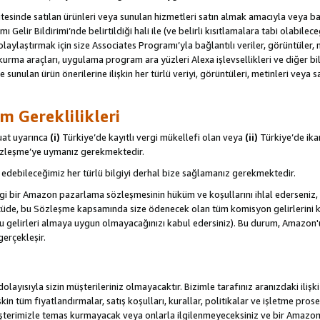
itesinde satılan ürünleri veya sunulan hizmetleri satın almak amacıyla veya 
ı Gelir Bildirimi’nde belirtildiği hali ile (ve belirli kısıtlamalara tabi olabi
olaylaştırmak için size Associates Programı’yla bağlantılı veriler, görüntüler, 
kurma araçları, uygulama program ara yüzleri Alexa işlevsellikleri ve diğer bilg
e sunulan ürün önerilerine ilişkin her türlü veriyi, görüntüleri, metinleri veya s
m Gereklilikleri
uat uyarınca
(i)
Türkiye’de kayıtlı vergi mükellefi olan veya
(ii)
Türkiye’de ika
Sözleşme’ye uymanız gerekmektedir.
debileceğimiz her türlü bilgiyi derhal bize sağlamanız gerekmektedir.
gi bir Amazon pazarlama sözleşmesinin hüküm ve koşullarını ihlal ederseniz, 
 ölçüde, bu Sözleşme kapsamında size ödenecek olan tüm komisyon gelirlerini ka
, bu gelirleri almaya uygun olmayacağınızı kabul edersiniz). Bu durum, Amazon
gerçekleşir.
olayısıyla sizin müşterileriniz olmayacaktır. Bizimle tarafınız aranızdaki ilişk
işkin tüm fiyatlandırmalar, satış koşulları, kurallar, politikalar ve işletme pros
şterimizle temas kurmayacak veya onlarla ilgilenmeyeceksiniz ve bir Amazon Sit