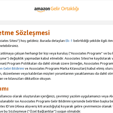
letme Sözleşmesi
iates Sitesi”) hoş geldiniz. Burada detayları
Ek-1
belirtildiği şekilde ilgili 
etebilirsiniz.
ılmaya çalışan herhangi bir kişi veya kuruluş (“Associates Programı” ve bu kiş
şme”) değişiklik yapmadan kabul etmelidir. Associates Sitesi'ne kaydolarak 
an) Program Politikaları da dahil olmak üzere (örneğin, Associates Programı 
 Geliri Bildirimi
ve Associates Programı Marka Kılavuzları) kabul etmiş olur
ulan, düzenlenen veya kaldırılan müşteri yorumlarının yasaklanması da dahil 
arı ve kılavuzları dikkatlice okuyun.
ımı
anıcısı olarak oluşturulan içeriğinizi, çevrimiçi yazılım uygulamanızı veya Alex
anabilir ise Associates Programı Gelir Bildirimi içerisinde belirtilen başka bir 
tes ID’sini (Alexa alışveriş kiti aracılığıyla) koyarak gelire çevirmenize olanak 
 ve bu Sözleşmeye (“Özel Bağlantılar”) uygun olmalıdır.