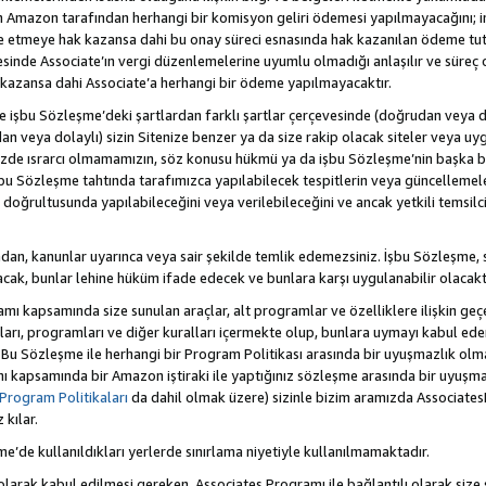
Amazon tarafından herhangi bir komisyon geliri ödemesi yapılmayacağını; 
lde etmeye hak kazansa dahi bu onay süreci esnasında hak kazanılan ödeme t
esinde Associate’ın vergi düzenlemelerine uyumlu olmadığı anlaşılır ve süreç
k kazansa dahi Associate’a herhangi bir ödeme yapılmayacaktır.
hte işbu Sözleşme’deki şartlardan farklı şartlar çerçevesinde (doğrudan veya dol
n veya dolaylı) sizin Sitenize benzer ya da size rakip olacak siteler veya uyg
enizde ısrarcı olmamamızın, söz konusu hükmü ya da işbu Sözleşme’nin başk
bu Sözleşme tahtında tarafımızca yapılabilecek tespitlerin veya güncellemeler
ri doğrultusunda yapılabileceğini veya verilebileceğini ve ancak yetkili temsil
dan, kanunlar uyarınca veya sair şekilde temlik edemezsiniz. İşbu Sözleşme, 
 olacak, bunlar lehine hüküm ifade edecek ve bunlara karşı uygulanabilir olacaktı
kapsamında size sunulan araçlar, alt programlar ve özelliklere ilişkin geçer
zları, programları ve diğer kuralları içermekte olup, bunlara uymayı kabul eder
 Bu Sözleşme ile herhangi bir Program Politikası arasında bir uyuşmazlık ol
ı kapsamında bir Amazon iştiraki ile yaptığınız sözleşme arasında bir uyuşma
Program Politikaları
da dahil olmak üzere) sizinle bizim aramızda Associates
kılar.
şme’de kullanıldıkları yerlerde sınırlama niyetiyle kullanılmamaktadır.
larak kabul edilmesi gereken, Associates Programı ile bağlantılı olarak size 