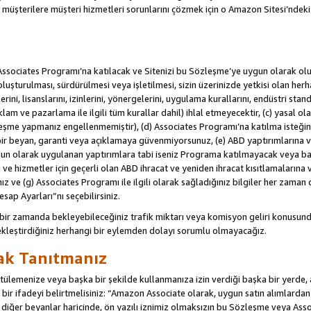
u müşterilere müşteri hizmetleri sorunlarını çözmek için o Amazon Sitesi’ndeki i
Associates Programı’na katılacak ve Sitenizi bu Sözleşme’ye uygun olarak oluş
oluşturulması, sürdürülmesi veya işletilmesi, sizin üzerinizde yetkisi olan her
rini, lisanslarını, izinlerini, yönergelerini, uygulama kurallarını, endüstri stan
eklam ve pazarlama ile ilgili tüm kurallar dahil) ihlal etmeyecektir, (c) yasal ol
leşme yapmanız engellenmemiştir), (d) Associates Programı’na katılma isteğin
bir beyan, garanti veya açıklamaya güvenmiyorsunuz, (e) ABD yaptırımlarına ve
un olarak uygulanan yaptırımlara tabi iseniz Programa katılmayacak veya ba
ji ve hizmetler için geçerli olan ABD ihracat ve yeniden ihracat kısıtlamaların
ız ve (g) Associates Programı ile ilgili olarak sağladığınız bilgiler her zaman d
sap Ayarları”nı seçebilirsiniz.
 bir zamanda bekleyebileceğiniz trafik miktarı veya komisyon geliri konusund
kleştirdiğiniz herhangi bir eylemden dolayı sorumlu olmayacağız.
rak Tanıtmanız
lemenize veya başka bir şekilde kullanmanıza izin verdiği başka bir yerde, aç
ir ifadeyi belirtmelisiniz: “Amazon Associate olarak, uygun satın alımlard
iğer beyanlar haricinde, ön yazılı iznimiz olmaksızın bu Sözleşme veya Associ