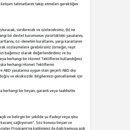
letişim talimatlarını takip etmeleri gerektiğini
turacak, sürdürecek ve işleteceksiniz, (b) ne
hangi bir devlet kurumunun yürürlükteki yasalarını,
dartlarını, öz-denetim kurallarını, yargı kararlarını
arak sözleşmelere girebilirsiniz (örneğin, reşit
izi bağımsız olarak değerlendirdiniz ve bu
ya herhangi bir Hizmet Tekliflerini kullandığınız
şka herhangi Hizmet Tekliflerini
a ve ABD yasalarına uygun olan geçerli ABD dışı
oğru ve eksiksizdir. Bilgilerinizi güncellemek için
a herhangi bir beyan, garanti veya taahhütte
ık ve belirgin bir şekilde şu ifadeyi veya işbu
an kazanç sağlıyorum”. Söz konusu beyan ve
ates Programı’na katılımınız ile ilgili kamuya açık