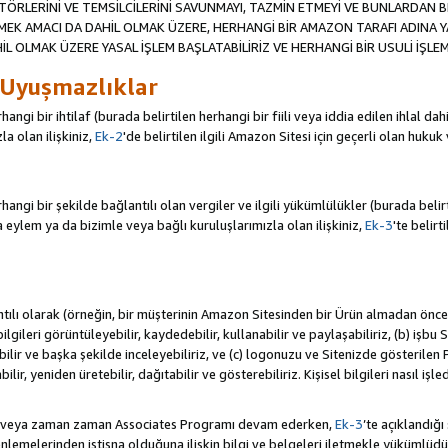
TÖRLERİNİ VE TEMSİLCİLERİNİ SAVUNMAYI, TAZMİN ETMEYİ VE BUNLARDAN BER
MEK AMACI DA DAHİL OLMAK ÜZERE, HERHANGİ BİR AMAZON TARAFI ADINA 
L OLMAK ÜZERE YASAL İŞLEM BAŞLATABİLİRİZ VE HERHANGİ BİR USULİ İŞLEM
 Uyuşmazlıklar
angi bir ihtilaf (burada belirtilen herhangi bir fiili veya iddia edilen ihlal 
a olan ilişkiniz,
Ek-2
'de belirtilen ilgili Amazon Sitesi için geçerli olan hukuk
ngi bir şekilde bağlantılı olan vergiler ve ilgili yükümlülükler (burada belirtil
ylem ya da bizimle veya bağlı kuruluşlarımızla olan ilişkiniz,
Ek-3
'te belirt
antılı olarak (örneğin, bir müşterinin Amazon Sitesinden bir Ürün almadan önc
i bilgileri görüntüleyebilir, kaydedebilir, kullanabilir ve paylaşabiliriz, (b) iş
ilir ve başka şekilde inceleyebiliriz, ve (c) logonuzu ve Sitenizde gösterilen
ir, yeniden üretebilir, dağıtabilir ve gösterebiliriz. Kişisel bilgileri nasıl işl
da veya zaman zaman Associates Programı devam ederken,
Ek-3
’te açıklandığı
lemelerinden istisna olduğuna ilişkin bilgi ve belgeleri iletmekle yükümlü