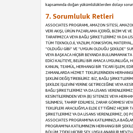
kapsamında doğan yükümlülüklerden dolayı sorum
7. Sorumluluk Retleri
ASSOCIATES PROGRAMI, AMAZON SİTESİ, AMAZON 
VERİ AKIŞI, ÜRÜN PAZARLAMA İÇERİĞİ, BİZİM VE 
TARAFIMIZCA VEYA BAĞLI ŞİRKETLERİMİZ YA DA 
TÜM TEKNOLOJİ, YAZILIM, FONKSİYON, MATERYAL, V
“OLDUĞU GİBİ” VE “UYGUN OLDUĞU ŞEKİLDE” SUNUL
VEYA BAŞKACA HİÇBİR BEYANDA BULUNMAMAKTA VE
EDİCİ KALİTEYE, BELİRLİ BİR AMACA UYGUNLUĞA,
KANUN, TEAMÜL, HERHANGİ BİR TİCARİ İŞLEM, E
ZAMANLARDA HİZMET TEKLİFLERİNDEN HERHANGİ BİR
ŞEKLİNİ DEĞİŞTİREBİLİRİZ. BİZ, BAĞLI ŞİRKETLERİ
ŞEKİLDE İŞLEVİNİ YERİNE GETİRECEĞİNE VEYA KES
BAĞLI ŞİRKETLERİMİZ YA DA LİSANS VERENLERİMİZ,
KESİNTİLERİNDEN VEYA (B) SİTENİZE VEYA HERHAN
SİLİNMESİ, TAHRİP EDİLMESİ, ZARAR GÖRMESİ V
TEKLİFLERİ ARACILIĞIYLA ELDE ETTİĞİNİZ HİÇBİR
ŞİRKETLERİMİZ YA DA LİSANS VERENLERİMİZ, (X) 
ASSOCIATES PROGRAMI’NA KATILIMINIZLA BAĞLAN
PROGRAMI’NA KATILIMINIZIN HERHANGİ BİR ŞEK
BÖLÜM 7’DEKİ HİÇBİR ŞEY, UYGULANABİLİR MEVZ