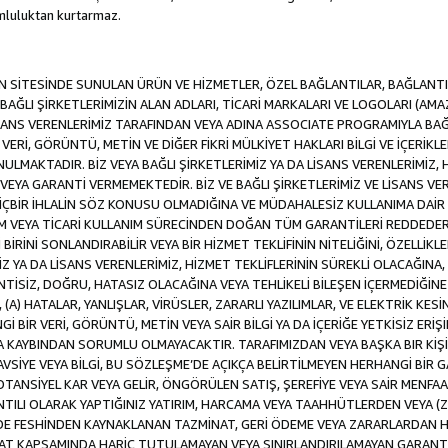
luluktan kurtarmaz.
SİTESİNDE SUNULAN ÜRÜN VE HİZMETLER, ÖZEL BAĞLANTILAR, BAĞLANTI F
VE BAĞLI ŞİRKETLERİMİZİN ALAN ADLARI, TİCARİ MARKALARI VE LOGOLARI (A
LİSANS VERENLERİMİZ TARAFINDAN VEYA ADINA ASSOCIATE PROGRAMIYLA BA
ERİ, GÖRÜNTÜ, METİN VE DİĞER FİKRİ MÜLKİYET HAKLARI BİLGİ VE İÇERİKLER
MAKTADIR. BİZ VEYA BAĞLI ŞİRKETLERİMİZ YA DA LİSANS VERENLERİMİZ, HİZ
YA GARANTİ VERMEMEKTEDİR. BİZ VE BAĞLI ŞİRKETLERİMİZ VE LİSANS VERE
 HİÇBİR İHLALİN SÖZ KONUSU OLMADIĞINA VE MÜDAHALESİZ KULLANIMA DAİR 
DİM VEYA TİCARİ KULLANIM SÜRECİNDEN DOĞAN TÜM GARANTİLERİ REDDEDER
İNİ SONLANDIRABİLİR VEYA BİR HİZMET TEKLİFİNİN NİTELİĞİNİ, ÖZELLİKLE
MİZ YA DA LİSANS VERENLERİMİZ, HİZMET TEKLİFLERİNİN SÜREKLİ OLACAĞINA, A
İNTİSİZ, DOĞRU, HATASIZ OLACAĞINA VEYA TEHLİKELİ BİLEŞEN İÇERMEDİĞİN
 (A) HATALAR, YANLIŞLAR, VİRÜSLER, ZARARLI YAZILIMLAR, VE ELEKTRİK KESİ
Gİ BİR VERİ, GÖRÜNTÜ, METİN VEYA SAİR BİLGİ YA DA İÇERİĞE YETKİSİZ ERİ
EYA KAYBINDAN SORUMLU OLMAYACAKTIR. TARAFIMIZDAN VEYA BAŞKA BIR KİŞ
 TAVSİYE VEYA BİLGİ, BU SÖZLEŞME’DE AÇIKÇA BELİRTİLMEYEN HERHANGİ BİR
POTANSİYEL KAR VEYA GELİR, ÖNGÖRÜLEN SATIŞ, ŞEREFİYE VEYA SAİR MENFA
TILI OLARAK YAPTIĞINIZ YATIRIM, HARCAMA VEYA TAAHHÜTLERDEN VEYA (Z
İLDE FESHİNDEN KAYNAKLANAN TAZMİNAT, GERİ ÖDEME VEYA ZARARLARDAN H
UAT KAPSAMINDA HARİÇ TUTULAMAYAN VEYA SINIRLANDIRILAMAYAN GARANTİ