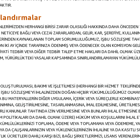
AKTIR.
ırlandırmalar
RENLERİMİZDEN HERHANGİ BİRİSİ ZARAR OLASILIĞI HAKKINDA DAHA ÖNCEDEN T
Sİ, NETİCEYE BAĞLI VEYA CEZAİ ZARARLARDAN, GELİR, KAR, ŞEREFİYE, KULLA
İFLERİNDEN KAYNAKLANAN TOPLAM SORUMLULUĞUMUZ, İŞBU SÖZLEŞME TAH
N İKİ AY İÇİNDE TARAFINIZA ÖDENMİŞ VEYA ÖDENECEK OLAN KOMİSYON GELİ
İYATİ TEDBİR VEYA DİĞER TEDBİR TALEP ETME HAKLARI DA DAHİL OLMA
KÜM, YÜRÜRLÜKTEKİ YASALAR KAPSAMINDA SINIRLANDIRILAMAYAN YÜKÜMLÜL
İN OLUŞTURULMASI, BAKIMI VE İŞLETİLMESİ (HERHANGİ BİR HİZMET TEKLİFİ
İŞBU SÖZLEŞME’Yİ İHLALİNİZDEN DOĞAN HİÇBİR YÜKÜMLÜLÜĞÜMÜZ OLMAYACA
A BU MATERYALLERİN DİĞER UYGULAMA, İÇERİK VEYA SÜREÇLERLE KOMBİNASY
MINA, GELİŞTİRİLMESİNE, TASARLANMASINA, İMAL EDİLMESİNE, ÜRETİLMESİ
Lİ KANUNLAR TAHTINDA İZİN VERİLMESİNE VEYA BUNLARI İHLAL ETMESİNE 
M POLİTİKALARI DA DAHİL OLMAK ÜZERE) HÜKÜM VEYA KOŞULLARINI İHLAL ET
ÜKÜMLÜLÜKLERİNİZİ TOPLAMA, ÖDEME VEYA TOPLAMAMA VEYA ÖDEMEME, YA 
YA DA ÇALIŞANLARINIZIN VEYA YÜKLENİCİLERİNİZİN İHLALİNE YA DA KASITLI S
 ÜCRETLERİ DAHİL) KARŞI BİZİ, BAĞLI ŞİRKETLERİMİZİ, LİSANS VERENLERİMİ