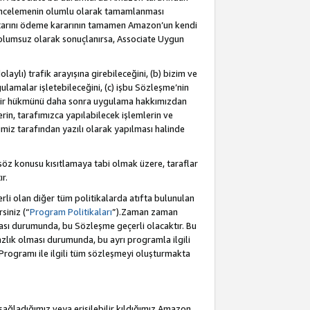
incelemenin olumlu olarak tamamlanması
utarını ödeme kararının tamamen Amazon’un kendi
 olumsuz olarak sonuçlanırsa, Associate Uygun
aylı) trafik arayışına girebileceğini, (b) bizim ve
ulamalar işletebileceğini, (c) işbu Sözleşme’nin
a bir hükmünü daha sonra uygulama hakkımızdan
in, tarafımızca yapılabilecek işlemlerin ve
cimiz tarafından yazılı olarak yapılması halinde
söz konusu kısıtlamaya tabi olmak üzere, taraflar
r.
li olan diğer tüm politikalarda atıfta bulunulan
siniz (“
Program Politikaları
”).Zaman zaman
ması durumunda, bu Sözleşme geçerli olacaktır. Bu
zlık olması durumunda, bu ayrı programla ilgili
Programı ile ilgili tüm sözleşmeyi oluşturmakta
sağladığımız veya erişilebilir kıldığımız Amazon