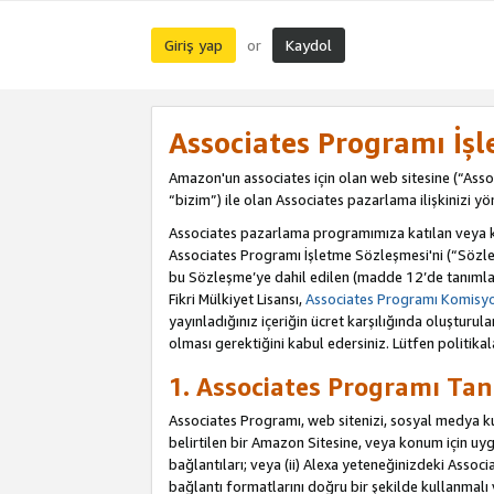
Giriş yap
Kaydol
or
Associates Programı İş
Amazon'un associates için olan web sitesine (“Assoc
“bizim”) ile olan Associates pazarlama ilişkinizi yön
Associates pazarlama programımıza katılan veya kat
Associates Programı İşletme Sözleşmesi'ni (“Sözle
bu Sözleşme’ye dahil edilen (madde 12’de tanımlan
Fikri Mülkiyet Lisansı,
Associates Programı Komisyon
yayınladığınız içeriğin ücret karşılığında oluştur
olması gerektiğini kabul edersiniz. Lütfen politikal
1. Associates Programı Tan
Associates Programı, web sitenizi, sosyal medya kull
belirtilen bir Amazon Sitesine, veya konum için uygul
bağlantıları; veya (ii) Alexa yeteneğinizdeki Associa
bağlantı formatlarını doğru bir şekilde kullanmalı