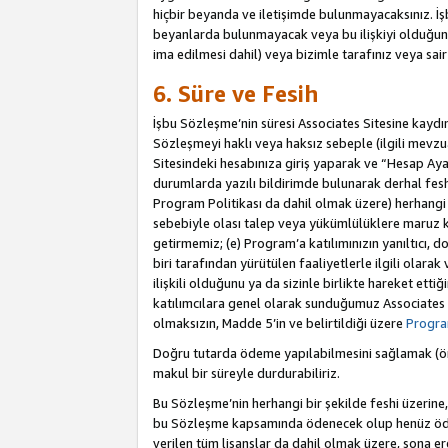
hiçbir beyanda ve iletişimde bulunmayacaksınız. İşbu
beyanlarda bulunmayacak veya bu ilişkiyi olduğund
ima edilmesi dahil) veya bizimle tarafınız veya sai
6. Süre ve Fesih
İşbu Sözleşme’nin süresi Associates Sitesine kaydını
Sözleşmeyi haklı veya haksız sebeple (ilgili mevz
Sitesindeki hesabınıza giriş yaparak ve “Hesap Aya
durumlarda yazılı bildirimde bulunarak derhal feshed
Program Politikası da dahil olmak üzere) herhangi b
sebebiyle olası talep veya yükümlülüklere maruz k
getirmemiz; (e) Program’a katılımınızın yanıltıcı, d
biri tarafından yürütülen faaliyetlerle ilgili olara
ilişkili olduğunu ya da sizinle birlikte hareket et
katılımcılara genel olarak sunduğumuz Associates
olmaksızın, Madde 5’in ve belirtildiği üzere
Program
Doğru tutarda ödeme yapılabilmesini sağlamak (örn
makul bir süreyle durdurabiliriz.
Bu Sözleşme’nin herhangi bir şekilde feshi üzerine,
bu Sözleşme kapsamında ödenecek olup henüz ödenm
verilen tüm lisanslar da dahil olmak üzere, sona e