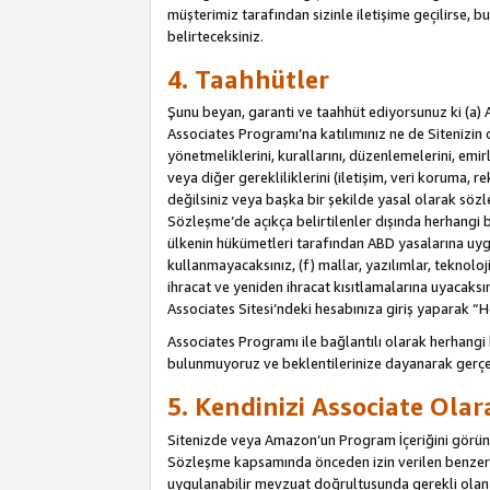
müşterimiz tarafından sizinle iletişime geçilirse, b
belirteceksiniz.
4. Taahhütler
Şunu beyan, garanti ve taahhüt ediyorsunuz ki (a) 
Associates Programı’na katılımınız ne de Sitenizin 
yönetmeliklerini, kurallarını, düzenlemelerini, emirle
veya diğer gerekliliklerini (iletişim, veri koruma, r
değilsiniz veya başka bir şekilde yasal olarak söz
Sözleşme’de açıkça belirtilenler dışında herhangi 
ülkenin hükümetleri tarafından ABD yasalarına uyg
kullanmayacaksınız, (f) mallar, yazılımlar, teknolo
ihracat ve yeniden ihracat kısıtlamalarına uyacaksın
Associates Sitesi’ndeki hesabınıza giriş yaparak “He
Associates Programı ile bağlantılı olarak herhangi
bulunmuyoruz ve beklentilerinize dayanarak gerçe
5. Kendinizi Associate Ola
Sitenizde veya Amazon’un Program İçeriğini görüntü
Sözleşme kapsamında önceden izin verilen benzer b
uygulanabilir mevzuat doğrultusunda gerekli olan d