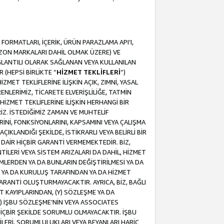
ORMATLARI, İÇERİK, ÜRÜN PARAZLAMA API’I,
MAZON MARKALARI DAHİL OLMAK ÜZERE) VE
ĞLANTILI OLARAK SAĞLANAN VEYA KULLANILAN
 (HEPSİ BİRLİKTE “
HİZMET TEKLİFLERİ
”)
MET TEKLİFLERİNE İLİŞKİN AÇIK, ZIMNİ, YASAL
NLERİMİZ, TİCARETE ELVERİŞLİLİĞE, TATMİN
HİZMET TEKLİFLERİNE İLİŞKİN HERHANGİ BİR
İZ. İSTEDİĞİMİZ ZAMAN VE MUHTELİF
RİNİ, FONKSİYONLARINI, KAPSAMINI VEYA ÇALIŞMA
ÇIKLANDIĞI ŞEKİLDE, İSTİKRARLI VEYA BELİRLİ BİR
E DAİR HİÇBİR GARANTİ VERMEMEKTEDİR. BİZ,
NTİLERİ VEYA SİSTEM ARIZALARI DA DAHİL, HİZMET
ŞİMLERDEN YA DA BUNLARIN DEĞİŞTİRİLMESİ YA DA
İ YA DA KURULUŞ TARAFINDAN YA DA HİZMET
 GARANTİ OLUŞTURMAYACAKTIR. AYRICA, BİZ, BAĞLI
AT KAYIPLARINDAN, (Y) SÖZLEŞME YA DA
) İŞBU SÖZLEŞME’NİN VEYA ASSOCIATES
İÇBİR ŞEKİLDE SORUMLU OLMAYACAKTIR. İŞBU
LERİ, SORUMLULUKLARI VEYA BEYANLARI HARİÇ