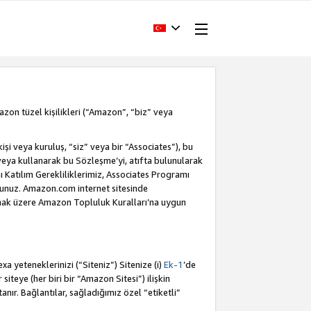
Amazon tüzel kişilikleri (“Amazon”, “biz” veya
i veya kuruluş, “siz” veya bir “Associates”), bu
veya kullanarak bu Sözleşme’yi, atıfta bulunularak
Katılım Gerekliliklerimiz, Associates Programı
sunuz. Amazon.com internet sitesinde
olmak üzere Amazon Topluluk Kuralları’na uygun
a yeteneklerinizi (“Siteniz”) Sitenize (i)
Ek-1
’de
siteye (her biri bir “Amazon Sitesi”) ilişkin
tanır. Bağlantılar, sağladığımız özel “etiketli”