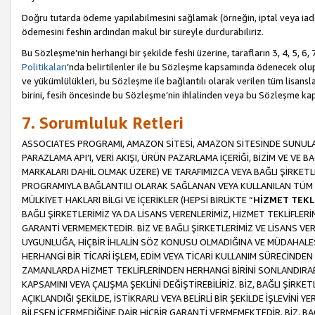
Doğru tutarda ödeme yapılabilmesini sağlamak (örneğin, iptal veya iad
ödemesini feshin ardından makul bir süreyle durdurabiliriz.
Bu Sözleşme’nin herhangi bir şekilde feshi üzerine, tarafların 3, 4, 5, 
Politikaları
’nda belirtilenler ile bu Sözleşme kapsamında ödenecek ol
ve yükümlülükleri, bu Sözleşme ile bağlantılı olarak verilen tüm lisansl
birini, fesih öncesinde bu Sözleşme’nin ihlalinden veya bu Sözleşme 
7. Sorumluluk Retleri
ASSOCIATES PROGRAMI, AMAZON SİTESİ, AMAZON SİTESİNDE SUNULAN
PARAZLAMA API’I, VERİ AKIŞI, ÜRÜN PAZARLAMA İÇERİĞİ, BİZİM VE VE 
MARKALARI DAHİL OLMAK ÜZERE) VE TARAFIMIZCA VEYA BAĞLI ŞİRKETL
PROGRAMIYLA BAĞLANTILI OLARAK SAĞLANAN VEYA KULLANILAN TÜM TE
MÜLKİYET HAKLARI BİLGİ VE İÇERİKLER (HEPSİ BİRLİKTE “
HİZMET TEKL
BAĞLI ŞİRKETLERİMİZ YA DA LİSANS VERENLERİMİZ, HİZMET TEKLİFLER
GARANTİ VERMEMEKTEDİR. BİZ VE BAĞLI ŞİRKETLERİMİZ VE LİSANS VEREN
UYGUNLUĞA, HİÇBİR İHLALİN SÖZ KONUSU OLMADIĞINA VE MÜDAHALESİ
HERHANGİ BİR TİCARİ İŞLEM, EDİM VEYA TİCARİ KULLANIM SÜRECİND
ZAMANLARDA HİZMET TEKLİFLERİNDEN HERHANGİ BİRİNİ SONLANDIRABİLİ
KAPSAMINI VEYA ÇALIŞMA ŞEKLİNİ DEĞİŞTİREBİLİRİZ. BİZ, BAĞLI ŞİRKE
AÇIKLANDIĞI ŞEKİLDE, İSTİKRARLI VEYA BELİRLİ BİR ŞEKİLDE İŞLEVİNİ
BİLEŞEN İÇERMEDİĞİNE DAİR HİÇBİR GARANTİ VERMEMEKTEDİR. BİZ, BAĞ