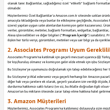
olanak tanır. Bağlantılar, sağladığımız özel “etiketli” bağlantı formatl
olmalıdır.
Müşterilerimiz Özel Bağlantılar’a Amazon.com.tr sitesinde satılan ürün
amacıyla tıkladığında veya bunlar ile etkileşime geçtiğinde, Associates Pro
üzere) yapılan uygun satın alımlardan komisyon geliri kazanırsınız. Ürün
veriler, görüntüler, metinler, bağlantı formatları, widgetlar, bağlantıla
Alexa işlevsellikleri ve diğer bilgileri (”
Program İçeriği
”) sunabiliriz. 
ilişkin her türlü veriyi, görüntüleri, metinleri veya sair bilgi ya da içeri
2. Associates Programı Uyum Gereklili
Associates Programı’na katılmak için geçerli mevzuat uyarınca
(i)
Türkiy
bir kişi/kuruluş olmanız ve komisyon geliri elde etmek için işbu Sözle
Bu Sözleşme’ye uyumunuzu doğrulamak için talep edebileceğimiz her tü
Bu Sözleşme’yi ihlal ederseniz veya geçerli herhangi bir Amazon pazarl
diğer hak veya çarelere ek olarak, geçerli yasaların izin verdiği ölçüd
durdurma hakkımızı saklı tutarız (ve siz, bu ihlalle doğrudan ilgili ols
Amazon'un bu miktarın ötesinde zarar talep etme hakkına halel getirmek
3. Amazon Müşterileri
Müşterilerimiz, Associates Programı’na katılımınız dolayısıyla sizin müşt