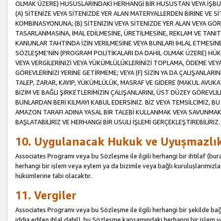
OLMAK ÜZERE) HUSUSLARINDAKİ HERHANGİ BİR HUSUSTAN VEYA İŞBU
(A) SİTENİZE VEYA SİTENİZDE YER ALAN MATERYALLERDEN BİRİNE VE S
KOMBİNASYONUNA; (B) SİTENİZİN VEYA SİTENİZDE YER ALAN VEYA GÖR
TASARLANMASINA, İMAL EDİLMESİNE, ÜRETİLMESİNE, REKLAM VE TANIT
KANUNLAR TAHTINDA İZİN VERİLMESİNE VEYA BUNLARI İHLAL ETMESİNE 
SÖZLEŞME’NİN (PROGRAM POLİTİKALARI DA DAHİL OLMAK ÜZERE) HÜKÜ
VEYA VERGİLERİNİZİ VEYA YÜKÜMLÜLÜKLERİNİZİ TOPLAMA, ÖDEME VEY
GÖREVLERİNİZİ YERİNE GETİRMEME; VEYA (F) SİZİN YA DA ÇALIŞANLARINI
TALEP, ZARAR, KAYIP, YÜKÜMLÜLÜK, MASRAF VE GİDERE (MAKUL AVUKATLI
BİZİM VE BAĞLI ŞİRKETLERİMİZİN ÇALIŞANLARINI, ÜST DÜZEY GÖREVLİL
BUNLARDAN BERİ KILMAYI KABUL EDERSİNİZ. BİZ VEYA TEMSİLCİMİZ, 
AMAZON TARAFI ADINA YASAL BİR TALEBİ KULLANMAK VEYA SAVUNMAK 
BAŞLATABİLİRİZ VE HERHANGİ BİR USULİ İŞLEMİ GERÇEKLEŞTİREBİLİRİZ.
10. Uygulanacak Hukuk ve Uyuşmazlı
Associates Programı veya bu Sözleşme ile ilgili herhangi bir ihtilaf (bura
herhangi bir işlem veya eylem ya da bizimle veya bağlı kuruluşlarımızla 
hükümlerine tabi olacaktır.
11. Vergiler
Associates Programı veya bu Sözleşme ile ilgili herhangi bir şekilde bağla
iddia edilen ihlal dahil), bu Sözleşme kapsamındaki herhangi bir işlem v