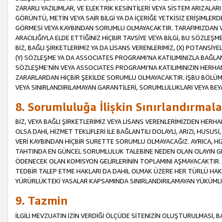
ZARARLI YAZILIMLAR, VE ELEKTRİK KESİNTİLERİ VEYA SİSTEM ARIZALARI
GÖRÜNTÜ, METİN VEYA SAİR BİLGİ YA DA İÇERİĞE YETKİSİZ ERİŞİMLERD
GÖRMESİ VEYA KAYBINDAN SORUMLU OLMAYACAKTIR. TARAFIMIZDAN VEY
ARACILIĞIYLA ELDE ETTİĞİNİZ HİÇBİR TAVSİYE VEYA BİLGİ, BU SÖZLE
BİZ, BAĞLI ŞİRKETLERİMİZ YA DA LİSANS VERENLERİMİZ, (X) POTANSİY
(Y) SÖZLEŞME YA DA ASSOCIATES PROGRAMI’NA KATILIMINIZLA BAĞLAN
SÖZLEŞME’NİN VEYA ASSOCIATES PROGRAMI’NA KATILIMINIZIN HERHA
ZARARLARDAN HİÇBİR ŞEKİLDE SORUMLU OLMAYACAKTIR. İŞBU BÖLÜM
VEYA SINIRLANDIRILAMAYAN GARANTİLERİ, SORUMLULUKLARI VEYA BEY
8. Sorumluluğa İlişkin Sınırlandırmala
BİZ, VEYA BAĞLI ŞİRKETLERİMİZ VEYA LİSANS VERENLERİMİZDEN HERHA
OLSA DAHİ, HİZMET TEKLİFLERİ İLE BAĞLANTILI DOLAYLI, ARIZİ, HUSUSİ
VERİ KAYBINDAN HİÇBİR SURETTE SORUMLU OLMAYACAĞIZ. AYRICA,
TAHTINDA EN GÜNCEL SORUMLULUK TALEBİNE NEDEN OLAN OLAYIN GER
ÖDENECEK OLAN KOMİSYON GELİRLERİNİN TOPLAMINI AŞMAYACAKTIR. İŞB
TEDBİR TALEP ETME HAKLARI DA DAHİL OLMAK ÜZERE HER TÜRLÜ HA
YÜRÜRLÜKTEKİ YASALAR KAPSAMINDA SINIRLANDIRILAMAYAN YÜKÜMLÜ
9. Tazmin
İLGİLİ MEVZUATIN İZİN VERDİĞİ ÖLÇÜDE SİTENİZİN OLUŞTURULMASI, B