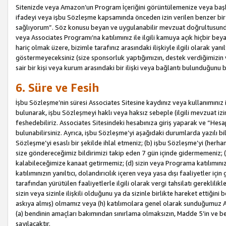
Sitenizde veya Amazon’un Program İçeriğini görüntülemenize veya başka b
ifadeyi veya işbu Sözleşme kapsamında önceden izin verilen benzer bir 
sağlıyorum”. Söz konusu beyan ve uygulanabilir mevzuat doğrultusunda 
veya Associates Programı’na katılımınız ile ilgili kamuya açık hiçbir be
hariç olmak üzere, bizimle tarafınız arasındaki ilişkiyle ilgili olarak ya
göstermeyeceksiniz (size sponsorluk yaptığımızın, destek verdiğimizin v
sair bir kişi veya kurum arasındaki bir ilişki veya bağlantı bulunduğunu
6. Süre ve Fesih
İşbu Sözleşme’nin süresi Associates Sitesine kaydınız veya kullanımınız i
bulunarak, işbu Sözleşmeyi haklı veya haksız sebeple (ilgili mevzuat 
feshedebiliriz. Associates Sitesindeki hesabınıza giriş yaparak ve “He
bulunabilirsiniz. Ayrıca, işbu Sözleşme’yi aşağıdaki durumlarda yazılı bi
Sözleşme’yi esaslı bir şekilde ihlal etmeniz; (b) işbu Sözleşme’yi (herhan
size göndereceğimiz bildirimizi takip eden 7 gün içinde gidermemeniz; 
kalabileceğimize kanaat getirmemiz; (d) sizin veya Programa katılımını
katılımınızın yanıltıcı, dolandırıcılık içeren veya yasa dışı faaliyetler i
tarafından yürütülen faaliyetlerle ilgili olarak vergi tahsilatı gerekli
sizin veya sizinle ilişkili olduğunu ya da sizinle birlikte hareket ettiği
askıya almış) olmamız veya (h) katılımcılara genel olarak sunduğumuz
(a) bendinin amaçları bakımından sınırlama olmaksızın, Madde 5’in ve be
sayılacaktır.