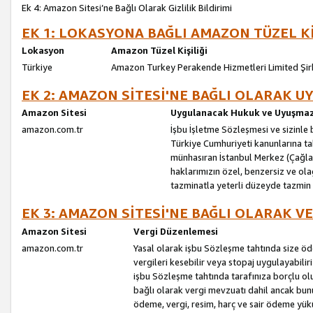
Ek 4: Amazon Sitesi’ne Bağlı Olarak Gizlilik Bildirimi
EK 1: LOKASYONA BAĞLI AMAZON TÜZEL Kİ
Lokasyon
Amazon Tüzel Kişiliği
Türkiye
Amazon Turkey Perakende Hizmetleri Limited Şir
EK 2: AMAZON SİTESİ'NE BAĞLI OLARAK 
Amazon Sitesi
Uygulanacak Hukuk ve Uyuşmazl
amazon.com.tr
İşbu İşletme Sözleşmesi ve sizinle b
Türkiye Cumhuriyeti kanunlarına ta
münhasıran İstanbul Merkez (Çağlaya
haklarımızın özel, benzersiz ve ol
tazminatla yeterli düzeyde tazmin
EK 3: AMAZON SİTESİ'NE BAĞLI OLARAK V
Amazon Sitesi
Vergi Düzenlemesi
amazon.com.tr
Yasal olarak işbu Sözleşme tahtında size ö
vergileri kesebilir veya stopaj uygulayabilir
işbu Sözleşme tahtında tarafınıza borçlu ol
bağlı olarak vergi mevzuatı dahil ancak bu
ödeme, vergi, resim, harç ve sair ödeme yü