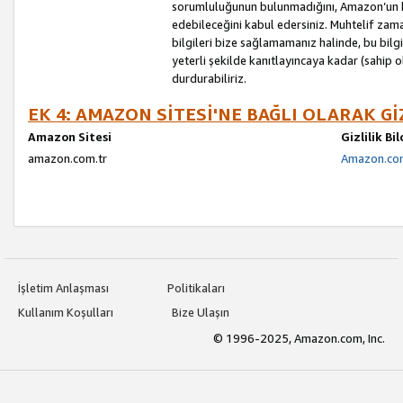
sorumluluğunun bulunmadığını, Amazon’un bu
edebileceğini kabul edersiniz. Muhtelif zama
bilgileri bize sağlamamanız halinde, bu bil
yeterli şekilde kanıtlayıncaya kadar (sahip
durdurabiliriz.
EK 4: AMAZON SİTESİ'NE BAĞLI OLARAK Gİ
Amazon Sitesi
Gizlilik Bi
amazon.com.tr
Amazon.com.
İşletim Anlaşması
Politikaları
Kullanım Koşulları
Bize Ulaşın
© 1996-2025, Amazon.com, Inc.