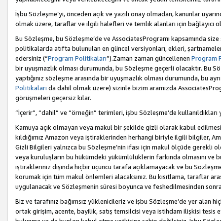
İşbu Sözleşme’yi, önceden açık ve yazılı onay olmadan, kanunlar uyarın
olmak üzere, taraflar ve ilgili halefleri ve temlik alanları için bağlayıc
Bu Sözleşme, bu Sözleşme’de ve AssociatesProgramı kapsamında size sunu
politikalarda atıfta bulunulan en güncel versiyonları, ekleri, şartnamele
edersiniz (“
Program Politikaları
”).Zaman zaman güncellenen
Program Po
bir uyuşmazlık olması durumunda, bu Sözleşme geçerli olacaktır. Bu Söz
yaptığınız sözleşme arasında bir uyuşmazlık olması durumunda, bu ayrı 
Politikaları
da dahil olmak üzere) sizinle bizim aramızda AssociatesProg
görüşmeleri geçersiz kılar.
“İçerir”, “dahil” ve “örneğin” terimleri, işbu Sözleşme’de kullanıldıkları
Kamuya açık olmayan veya makul bir şekilde gizli olarak kabul edilmesi g
kıldığımız Amazon veya iştiraklerinden herhangi biriyle ilgili bilgiler, A
Gizli Bilgileri yalnızca bu Sözleşme’nin ifası için makul ölçüde gerekli o
veya kuruluşların bu hükümdeki yükümlülüklerin farkında olmasını ve bunl
iştirakleriniz dışında hiçbir üçüncü tarafa açıklamayacak ve bu Sözleşme’
korumak için tüm makul önlemleri alacaksınız. Bu kısıtlama, taraflar aras
uygulanacak ve Sözleşmenin süresi boyunca ve feshedilmesinden sonraki
Biz ve tarafınız bağımsız yüklenicileriz ve işbu Sözleşme’de yer alan hiçbi
ortak girişim, acente, bayilik, satış temsilcisi veya istihdam ilişkisi te