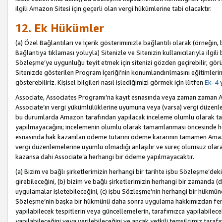
ilgili Amazon Sitesi için geçerli olan vergi hükümlerine tabi olacaktır.
12. Ek Hükümler
(a) Özel Bağlantıları ve İçerik gösteriminizle bağlantılı olarak (örneği
Bağlantıya tıklaması yoluyla) Sitenizle ve Sitenizin kullanıcılarıyla ilgili 
Sözleşme’ye uygunluğu teyit etmek için sitenizi gözden geçirebilir, görü
Sitenizde gösterilen Program İçeriği’nin konumlandırılmasını eğitimlerimi
gösterebiliriz. Kişisel bilgileri nasıl işlediğimizi görmek için lütfen
Ek-4
y
Associate, Associates Programı’na kayıt esnasında veya zaman zaman
Associate’ın vergi yükümlülüklerine uyumuna veya (varsa) vergi düzenlem
bu durumlarda Amazon tarafından yapılacak inceleme olumlu olarak t
yapılmayacağını; incelemenin olumlu olarak tamamlanması öncesinde he
esnasında hak kazanılan ödeme tutarını ödeme kararının tamamen Amazo
vergi düzenlemelerine uyumlu olmadığı anlaşılır ve süreç olumsuz olara
kazansa dahi Associate’a herhangi bir ödeme yapılmayacaktır.
(a) Bizim ve bağlı şirketlerimizin herhangi bir tarihte işbu Sözleşme’dek
girebileceğini, (b) bizim ve bağlı şirketlerimizin herhangi bir zamanda (
uygulamalar işletebileceğini, (c) işbu Sözleşme’nin herhangi bir hükmün
Sözleşme’nin başka bir hükmünü daha sonra uygulama hakkımızdan fera
yapılabilecek tespitlerin veya güncellemelerin, tarafımızca yapılabilece
yapılabileceğini veya verilebileceğini ve ancak yetkili temsilcimiz tarafı