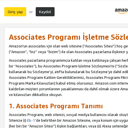
Giriş yap
Kaydol
or
Associates Programı İşletme Sözl
Amazon'un associates için olan web sitesine (“Associates Sitesi”) hoş ge
(“Amazon”, “biz” veya “bizim”) ile olan Associates pazarlama ilişkinizi y
Associates pazarlama programımıza katılan veya katılmaya çalışan herhan
bir “Associates”), bu Associates Programı İşletme Sözleşmesi'ni (“Sözl
kullanarak bu Sözleşme’yi, atıfta bulunularak bu Sözleşme’ye dahil edi
Associates Programı Katılım Gerekliliklerimiz, Associates Programı Fikri
Programı Marka Kılavuzları) kabul etmiş olursunuz. Amazon.com internet 
kaldırılan müşteri yorumlarının yasaklanması da dahil olmak üzere Amazo
ve kılavuzları dikkatlice okuyun.
1. Associates Programı Tanımı
Associates Programı, web sitenizi, sosyal medya kullanıcısı olarak oluştu
Sitenize (i)
Ek-1
’de belirtilen bir Amazon Sitesine, veya konum için uygula
(her biri bir “Amazon Sitesi”) ilişkin bağlantıları; veya (ii) Alexa yeteneğ