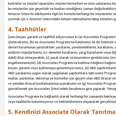
belirtilen ve müşteri siparişleri, müşteri hizmetleri ve ürün satışlarına il
bu müşteriler için geçerlidir ve bunları istediğimiz zaman değiştirebili
Amazon Sitesi ile etkileşimle ilgili bir konuda herhangi bir müşterimiz ta
çözmek için o Amazon Sitesi’ndeki iletişim talimatlarını takip etmeleri ge
4. Taahhütler
Şunu beyan, garanti ve taahhüt ediyorsunuz ki (a) Associates Programı’
işleteceksiniz, (b) ne Associates Programı’na katılımınız ne de Sitenizin 
devlet kurumunun yürürlükteki yasalarını, yönetmeliklerini, kurallarını, dü
endüstri standartlarını, öz-denetim kurallarını, yargı kararlarını veya diğ
dahil) ihlal etmeyecektir, (c) yasal olarak sözleşmelere girebilirsiniz (
engellenmemiştir), (d) Associates Programı’na katılma isteğinizi bağıms
beyan, garanti veya açıklamaya güvenmiyorsunuz, (e) ABD yaptırımlarına
ABD yasalarına uygun olarak uygulanan yaptırımlara tabi iseniz Progra
mallar, yazılımlar, teknoloji ve hizmetler için geçerli olan ABD ihracat 
ve yeniden ihracat kısıtlamalarına uyacaksınız ve (g) Associates Programı i
güncellemek için Associates Sitesi’ndeki hesabınıza giriş yaparak “Hesap 
Associates Programı ile bağlantılı olarak herhangi bir zamanda bekleye
veya taahhütte bulunmuyoruz ve beklentilerinize dayanarak gerçekleşt
5. Kendinizi Associate Olarak Tanıtma