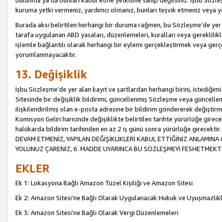
bulunma ya da bunları kabul etme yetkisine sahip değilsiniz. İşbu Sözleş
kuruma yetki vermeniz, yardımcı olmanız, bunları teşvik etmeniz veya yön
Burada aksi belirtilen herhangi bir duruma rağmen, bu Sözleşme’de yer a
tarafa uygulanan ABD yasaları, düzenlemeleri, kuralları veya gereklilikl
işlemle bağlantılı olarak herhangi bir eylemi gerçekleştirmek veya ge
yorumlanmayacaktır.
13. Değişiklik
İşbu Sözleşme’de yer alan kayıt ve şartlardan herhangi birini, istediğ
Sitesinde bir değişiklik bildirimi, güncellenmiş Sözleşme veya güncell
ilişkilendirilmiş olan e-posta adresine bir bildirim göndererek değiştir
Komisyon Geliri haricinde değişiklikte belirtilen tarihte yürürlüğe girec
halükarda bildirim tarihinden en az 2 iş günü sonra yürürlüğe gire
DEVAM ETMENİZ, YAPILAN DEĞİŞİKLİKLERİ KABUL ETTİĞİNİZ ANLAMINA 
YOLUNUZ ÇARENİZ, 6. MADDE UYARINCA BU SÖZLEŞMEYİ FESHETMEKTİ
EKLER
Ek 1: Lokasyona Bağlı Amazon Tüzel Kişiliği ve Amazon Sitesi
Ek 2: Amazon Sitesi’ne Bağlı Olarak Uygulanacak Hukuk ve Uyuşmazlık
Ek 3: Amazon Sitesi’ne Bağlı Olarak Vergi Düzenlemeleri