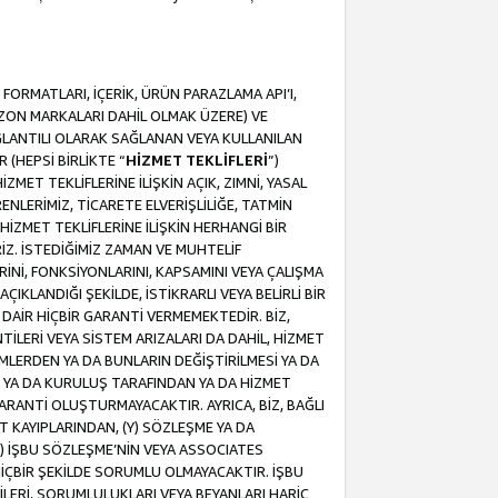
ORMATLARI, İÇERİK, ÜRÜN PARAZLAMA API’I,
MAZON MARKALARI DAHİL OLMAK ÜZERE) VE
ĞLANTILI OLARAK SAĞLANAN VEYA KULLANILAN
 (HEPSİ BİRLİKTE “
HİZMET TEKLİFLERİ
”)
MET TEKLİFLERİNE İLİŞKİN AÇIK, ZIMNİ, YASAL
NLERİMİZ, TİCARETE ELVERİŞLİLİĞE, TATMİN
HİZMET TEKLİFLERİNE İLİŞKİN HERHANGİ BİR
İZ. İSTEDİĞİMİZ ZAMAN VE MUHTELİF
RİNİ, FONKSİYONLARINI, KAPSAMINI VEYA ÇALIŞMA
ÇIKLANDIĞI ŞEKİLDE, İSTİKRARLI VEYA BELİRLİ BİR
E DAİR HİÇBİR GARANTİ VERMEMEKTEDİR. BİZ,
NTİLERİ VEYA SİSTEM ARIZALARI DA DAHİL, HİZMET
ŞİMLERDEN YA DA BUNLARIN DEĞİŞTİRİLMESİ YA DA
İ YA DA KURULUŞ TARAFINDAN YA DA HİZMET
 GARANTİ OLUŞTURMAYACAKTIR. AYRICA, BİZ, BAĞLI
AT KAYIPLARINDAN, (Y) SÖZLEŞME YA DA
) İŞBU SÖZLEŞME’NİN VEYA ASSOCIATES
İÇBİR ŞEKİLDE SORUMLU OLMAYACAKTIR. İŞBU
LERİ, SORUMLULUKLARI VEYA BEYANLARI HARİÇ