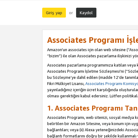
Giriş yap
Kaydol
or
Associates Programı İş
Amazon'un associates için olan web sitesine (“Assoc
“bizim”) ile olan Associates pazarlama ilişkinizi yön
Associates pazarlama programımıza katılan veya kat
Associates Programı İşletme Sözleşmesi'ni (“Sözle
bu Sözleşme’ye dahil edilen (madde 12’de tanımlan
Fikri Mülkiyet Lisansı,
Associates Programı Komisyon
yayınladığınız içeriğin ücret karşılığında oluştur
olması gerektiğini kabul edersiniz. Lütfen politikal
1. Associates Programı Tan
Associates Programı, web sitenizi, sosyal medya kull
belirtilen bir Amazon Sitesine, veya konum için uygul
bağlantıları; veya (ii) Alexa yeteneğinizdeki Associa
bağlantı formatlarını doğru bir şekilde kullanmalı