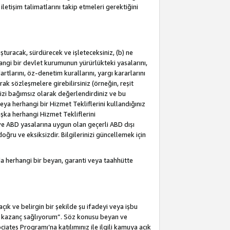
letişim talimatlarını takip etmeleri gerektiğini
turacak, sürdürecek ve işleteceksiniz, (b) ne
hangi bir devlet kurumunun yürürlükteki yasalarını,
dartlarını, öz-denetim kurallarını, yargı kararlarını
arak sözleşmelere girebilirsiniz (örneğin, reşit
izi bağımsız olarak değerlendirdiniz ve bu
ya herhangi bir Hizmet Tekliflerini kullandığınız
şka herhangi Hizmet Tekliflerini
a ve ABD yasalarına uygun olan geçerli ABD dışı
oğru ve eksiksizdir. Bilgilerinizi güncellemek için
a herhangi bir beyan, garanti veya taahhütte
ık ve belirgin bir şekilde şu ifadeyi veya işbu
an kazanç sağlıyorum”. Söz konusu beyan ve
ates Programı’na katılımınız ile ilgili kamuya açık