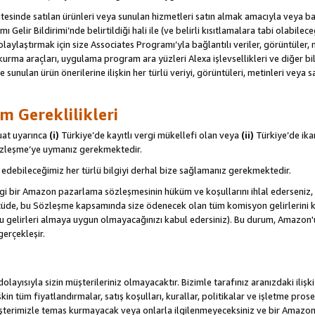
itesinde satılan ürünleri veya sunulan hizmetleri satın almak amacıyla veya 
ı Gelir Bildirimi’nde belirtildiği hali ile (ve belirli kısıtlamalara tabi olabi
olaylaştırmak için size Associates Programı’yla bağlantılı veriler, görüntüler, 
kurma araçları, uygulama program ara yüzleri Alexa işlevsellikleri ve diğer bilg
e sunulan ürün önerilerine ilişkin her türlü veriyi, görüntüleri, metinleri veya s
m Gereklilikleri
uat uyarınca
(i)
Türkiye’de kayıtlı vergi mükellefi olan veya
(ii)
Türkiye’de ika
Sözleşme’ye uymanız gerekmektedir.
debileceğimiz her türlü bilgiyi derhal bize sağlamanız gerekmektedir.
gi bir Amazon pazarlama sözleşmesinin hüküm ve koşullarını ihlal ederseniz, 
 ölçüde, bu Sözleşme kapsamında size ödenecek olan tüm komisyon gelirlerini ka
, bu gelirleri almaya uygun olmayacağınızı kabul edersiniz). Bu durum, Amazon
gerçekleşir.
olayısıyla sizin müşterileriniz olmayacaktır. Bizimle tarafınız aranızdaki ilişk
işkin tüm fiyatlandırmalar, satış koşulları, kurallar, politikalar ve işletme pros
şterimizle temas kurmayacak veya onlarla ilgilenmeyeceksiniz ve bir Amazon Sit