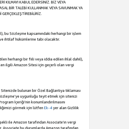
İ KILMAYI KABUL EDERSİNİZ. BİZ VEYA
YASAL BİR TALEBİ KULLANMAK VEYA SAVUNMAK YA
İ GERÇEKLEŞTİREBİLİRİZ.
dahil), bu Sözleşme kapsamındaki herhangi bir işlem
 ve ihtilaf hükümlerine tabi olacaktır.
en herhangi bir fiili veya iddia edilen ihlal dahil),
ilen ilgili Amazon Sitesi için geçerli olan vergi
e Sitenizde bulunan bir Özel Bağlantıya tıklaması
bu Sözleşme’ye uygunluğu teyit etmek için sitenizi
 Program İçeriği’nin konumlandırılmasını
ediğimizi görmek için lütfen
Ek-4
yer alan Gizlilik
 şekli ile Amazon tarafından Associate’ın vergi
dür. Associate bu durumlarda Amazon tarafından