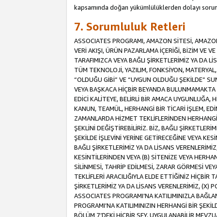
kapsamında doğan yükümlülüklerden dolayı sorum
7. Sorumluluk Retleri
ASSOCIATES PROGRAMI, AMAZON SİTESİ, AMAZON 
VERİ AKIŞI, ÜRÜN PAZARLAMA İÇERİĞİ, BİZİM VE 
TARAFIMIZCA VEYA BAĞLI ŞİRKETLERİMİZ YA DA 
TÜM TEKNOLOJİ, YAZILIM, FONKSİYON, MATERYAL, V
“OLDUĞU GİBİ” VE “UYGUN OLDUĞU ŞEKİLDE” SUNUL
VEYA BAŞKACA HİÇBİR BEYANDA BULUNMAMAKTA VE
EDİCİ KALİTEYE, BELİRLİ BİR AMACA UYGUNLUĞA,
KANUN, TEAMÜL, HERHANGİ BİR TİCARİ İŞLEM, E
ZAMANLARDA HİZMET TEKLİFLERİNDEN HERHANGİ BİR
ŞEKLİNİ DEĞİŞTİREBİLİRİZ. BİZ, BAĞLI ŞİRKETLERİ
ŞEKİLDE İŞLEVİNİ YERİNE GETİRECEĞİNE VEYA KES
BAĞLI ŞİRKETLERİMİZ YA DA LİSANS VERENLERİMİZ,
KESİNTİLERİNDEN VEYA (B) SİTENİZE VEYA HERHAN
SİLİNMESİ, TAHRİP EDİLMESİ, ZARAR GÖRMESİ V
TEKLİFLERİ ARACILIĞIYLA ELDE ETTİĞİNİZ HİÇBİR
ŞİRKETLERİMİZ YA DA LİSANS VERENLERİMİZ, (X) 
ASSOCIATES PROGRAMI’NA KATILIMINIZLA BAĞLAN
PROGRAMI’NA KATILIMINIZIN HERHANGİ BİR ŞEK
BÖLÜM 7’DEKİ HİÇBİR ŞEY, UYGULANABİLİR MEVZ