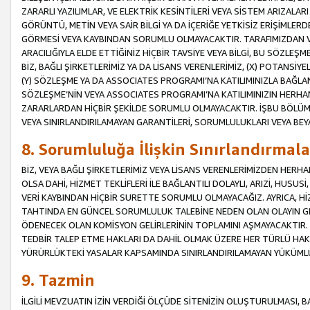
ZARARLI YAZILIMLAR, VE ELEKTRİK KESİNTİLERİ VEYA SİSTEM ARIZALARI
GÖRÜNTÜ, METİN VEYA SAİR BİLGİ YA DA İÇERİĞE YETKİSİZ ERİŞİMLERD
GÖRMESİ VEYA KAYBINDAN SORUMLU OLMAYACAKTIR. TARAFIMIZDAN VEY
ARACILIĞIYLA ELDE ETTİĞİNİZ HİÇBİR TAVSİYE VEYA BİLGİ, BU SÖZLE
BİZ, BAĞLI ŞİRKETLERİMİZ YA DA LİSANS VERENLERİMİZ, (X) POTANSİY
(Y) SÖZLEŞME YA DA ASSOCIATES PROGRAMI’NA KATILIMINIZLA BAĞLAN
SÖZLEŞME’NİN VEYA ASSOCIATES PROGRAMI’NA KATILIMINIZIN HERHA
ZARARLARDAN HİÇBİR ŞEKİLDE SORUMLU OLMAYACAKTIR. İŞBU BÖLÜM
VEYA SINIRLANDIRILAMAYAN GARANTİLERİ, SORUMLULUKLARI VEYA BEY
8. Sorumluluğa İlişkin Sınırlandırmala
BİZ, VEYA BAĞLI ŞİRKETLERİMİZ VEYA LİSANS VERENLERİMİZDEN HERHA
OLSA DAHİ, HİZMET TEKLİFLERİ İLE BAĞLANTILI DOLAYLI, ARIZİ, HUSUSİ
VERİ KAYBINDAN HİÇBİR SURETTE SORUMLU OLMAYACAĞIZ. AYRICA,
TAHTINDA EN GÜNCEL SORUMLULUK TALEBİNE NEDEN OLAN OLAYIN GER
ÖDENECEK OLAN KOMİSYON GELİRLERİNİN TOPLAMINI AŞMAYACAKTIR. İŞB
TEDBİR TALEP ETME HAKLARI DA DAHİL OLMAK ÜZERE HER TÜRLÜ HA
YÜRÜRLÜKTEKİ YASALAR KAPSAMINDA SINIRLANDIRILAMAYAN YÜKÜMLÜ
9. Tazmin
İLGİLİ MEVZUATIN İZİN VERDİĞİ ÖLÇÜDE SİTENİZİN OLUŞTURULMASI, B