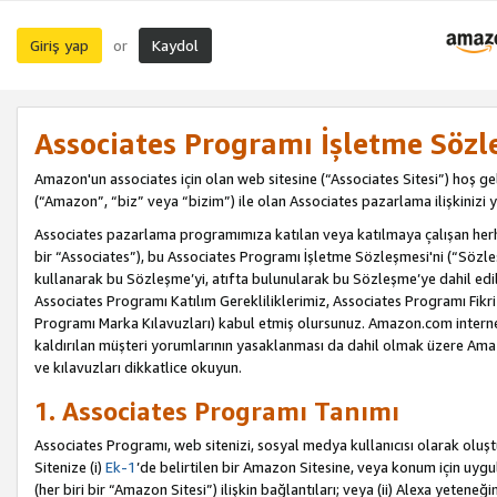
Giriş yap
Kaydol
or
Associates Programı İşletme Sözl
Amazon'un associates için olan web sitesine (“Associates Sitesi”) hoş ge
(“Amazon”, “biz” veya “bizim”) ile olan Associates pazarlama ilişkinizi y
Associates pazarlama programımıza katılan veya katılmaya çalışan herhan
bir “Associates”), bu Associates Programı İşletme Sözleşmesi'ni (“Sözl
kullanarak bu Sözleşme’yi, atıfta bulunularak bu Sözleşme’ye dahil edi
Associates Programı Katılım Gerekliliklerimiz, Associates Programı Fikri
Programı Marka Kılavuzları) kabul etmiş olursunuz. Amazon.com internet 
kaldırılan müşteri yorumlarının yasaklanması da dahil olmak üzere Amazo
ve kılavuzları dikkatlice okuyun.
1. Associates Programı Tanımı
Associates Programı, web sitenizi, sosyal medya kullanıcısı olarak oluştu
Sitenize (i)
Ek-1
’de belirtilen bir Amazon Sitesine, veya konum için uygula
(her biri bir “Amazon Sitesi”) ilişkin bağlantıları; veya (ii) Alexa yeteneğ