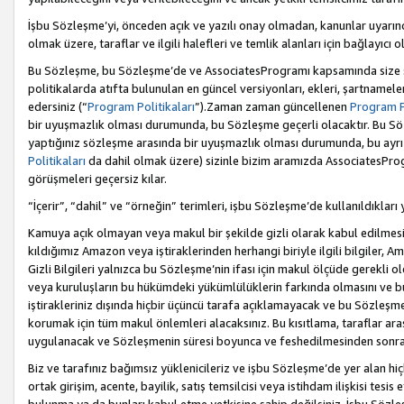
İşbu Sözleşme’yi, önceden açık ve yazılı onay olmadan, kanunlar uyarın
olmak üzere, taraflar ve ilgili halefleri ve temlik alanları için bağlayıc
Bu Sözleşme, bu Sözleşme’de ve AssociatesProgramı kapsamında size sunu
politikalarda atıfta bulunulan en güncel versiyonları, ekleri, şartnamele
edersiniz (“
Program Politikaları
”).Zaman zaman güncellenen
Program Po
bir uyuşmazlık olması durumunda, bu Sözleşme geçerli olacaktır. Bu Söz
yaptığınız sözleşme arasında bir uyuşmazlık olması durumunda, bu ayrı 
Politikaları
da dahil olmak üzere) sizinle bizim aramızda AssociatesProg
görüşmeleri geçersiz kılar.
“İçerir”, “dahil” ve “örneğin” terimleri, işbu Sözleşme’de kullanıldıkları
Kamuya açık olmayan veya makul bir şekilde gizli olarak kabul edilmesi g
kıldığımız Amazon veya iştiraklerinden herhangi biriyle ilgili bilgiler, A
Gizli Bilgileri yalnızca bu Sözleşme’nin ifası için makul ölçüde gerekli o
veya kuruluşların bu hükümdeki yükümlülüklerin farkında olmasını ve bunl
iştirakleriniz dışında hiçbir üçüncü tarafa açıklamayacak ve bu Sözleşme’
korumak için tüm makul önlemleri alacaksınız. Bu kısıtlama, taraflar aras
uygulanacak ve Sözleşmenin süresi boyunca ve feshedilmesinden sonraki
Biz ve tarafınız bağımsız yüklenicileriz ve işbu Sözleşme’de yer alan hiçbi
ortak girişim, acente, bayilik, satış temsilcisi veya istihdam ilişkisi te