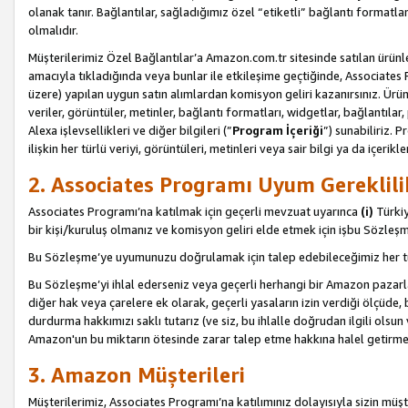
olanak tanır. Bağlantılar, sağladığımız özel “etiketli” bağlantı formatl
olmalıdır.
Müşterilerimiz Özel Bağlantılar’a Amazon.com.tr sitesinde satılan ürün
amacıyla tıkladığında veya bunlar ile etkileşime geçtiğinde, Associates Pro
üzere) yapılan uygun satın alımlardan komisyon geliri kazanırsınız. Ürün
veriler, görüntüler, metinler, bağlantı formatları, widgetlar, bağlantıla
Alexa işlevsellikleri ve diğer bilgileri (”
Program İçeriği
”) sunabiliriz. 
ilişkin her türlü veriyi, görüntüleri, metinleri veya sair bilgi ya da içeri
2. Associates Programı Uyum Gereklili
Associates Programı’na katılmak için geçerli mevzuat uyarınca
(i)
Türkiy
bir kişi/kuruluş olmanız ve komisyon geliri elde etmek için işbu Sözle
Bu Sözleşme’ye uyumunuzu doğrulamak için talep edebileceğimiz her tü
Bu Sözleşme’yi ihlal ederseniz veya geçerli herhangi bir Amazon pazarl
diğer hak veya çarelere ek olarak, geçerli yasaların izin verdiği ölçüd
durdurma hakkımızı saklı tutarız (ve siz, bu ihlalle doğrudan ilgili ols
Amazon'un bu miktarın ötesinde zarar talep etme hakkına halel getirmek
3. Amazon Müşterileri
Müşterilerimiz, Associates Programı’na katılımınız dolayısıyla sizin müşt