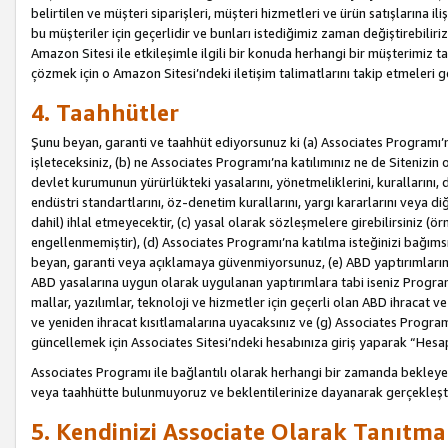
belirtilen ve müşteri siparişleri, müşteri hizmetleri ve ürün satışlarına il
bu müşteriler için geçerlidir ve bunları istediğimiz zaman değiştirebili
Amazon Sitesi ile etkileşimle ilgili bir konuda herhangi bir müşterimiz ta
çözmek için o Amazon Sitesi’ndeki iletişim talimatlarını takip etmeleri ge
4. Taahhütler
Şunu beyan, garanti ve taahhüt ediyorsunuz ki (a) Associates Programı’
işleteceksiniz, (b) ne Associates Programı’na katılımınız ne de Sitenizin 
devlet kurumunun yürürlükteki yasalarını, yönetmeliklerini, kurallarını, dü
endüstri standartlarını, öz-denetim kurallarını, yargı kararlarını veya diğ
dahil) ihlal etmeyecektir, (c) yasal olarak sözleşmelere girebilirsiniz (
engellenmemiştir), (d) Associates Programı’na katılma isteğinizi bağıms
beyan, garanti veya açıklamaya güvenmiyorsunuz, (e) ABD yaptırımlarına
ABD yasalarına uygun olarak uygulanan yaptırımlara tabi iseniz Progra
mallar, yazılımlar, teknoloji ve hizmetler için geçerli olan ABD ihracat 
ve yeniden ihracat kısıtlamalarına uyacaksınız ve (g) Associates Programı i
güncellemek için Associates Sitesi’ndeki hesabınıza giriş yaparak “Hesap 
Associates Programı ile bağlantılı olarak herhangi bir zamanda bekleye
veya taahhütte bulunmuyoruz ve beklentilerinize dayanarak gerçekleşt
5. Kendinizi Associate Olarak Tanıtma