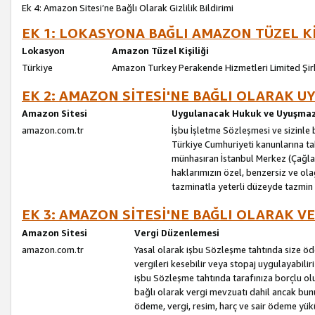
Ek 4: Amazon Sitesi’ne Bağlı Olarak Gizlilik Bildirimi
EK 1: LOKASYONA BAĞLI AMAZON TÜZEL Kİ
Lokasyon
Amazon Tüzel Kişiliği
Türkiye
Amazon Turkey Perakende Hizmetleri Limited Şir
EK 2: AMAZON SİTESİ'NE BAĞLI OLARAK 
Amazon Sitesi
Uygulanacak Hukuk ve Uyuşmazl
amazon.com.tr
İşbu İşletme Sözleşmesi ve sizinle b
Türkiye Cumhuriyeti kanunlarına ta
münhasıran İstanbul Merkez (Çağlaya
haklarımızın özel, benzersiz ve ol
tazminatla yeterli düzeyde tazmin
EK 3: AMAZON SİTESİ'NE BAĞLI OLARAK V
Amazon Sitesi
Vergi Düzenlemesi
amazon.com.tr
Yasal olarak işbu Sözleşme tahtında size ö
vergileri kesebilir veya stopaj uygulayabilir
işbu Sözleşme tahtında tarafınıza borçlu ol
bağlı olarak vergi mevzuatı dahil ancak bu
ödeme, vergi, resim, harç ve sair ödeme yü