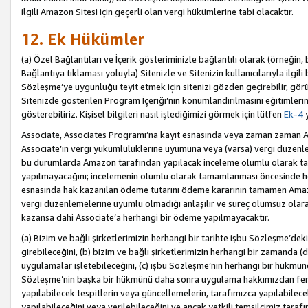
ilgili Amazon Sitesi için geçerli olan vergi hükümlerine tabi olacaktır.
12. Ek Hükümler
(a) Özel Bağlantıları ve İçerik gösteriminizle bağlantılı olarak (örneği
Bağlantıya tıklaması yoluyla) Sitenizle ve Sitenizin kullanıcılarıyla ilgili 
Sözleşme’ye uygunluğu teyit etmek için sitenizi gözden geçirebilir, görü
Sitenizde gösterilen Program İçeriği’nin konumlandırılmasını eğitimlerimi
gösterebiliriz. Kişisel bilgileri nasıl işlediğimizi görmek için lütfen
Ek-4
y
Associate, Associates Programı’na kayıt esnasında veya zaman zaman
Associate’ın vergi yükümlülüklerine uyumuna veya (varsa) vergi düzenlem
bu durumlarda Amazon tarafından yapılacak inceleme olumlu olarak t
yapılmayacağını; incelemenin olumlu olarak tamamlanması öncesinde he
esnasında hak kazanılan ödeme tutarını ödeme kararının tamamen Amazo
vergi düzenlemelerine uyumlu olmadığı anlaşılır ve süreç olumsuz olara
kazansa dahi Associate’a herhangi bir ödeme yapılmayacaktır.
(a) Bizim ve bağlı şirketlerimizin herhangi bir tarihte işbu Sözleşme’dek
girebileceğini, (b) bizim ve bağlı şirketlerimizin herhangi bir zamanda (
uygulamalar işletebileceğini, (c) işbu Sözleşme’nin herhangi bir hükmün
Sözleşme’nin başka bir hükmünü daha sonra uygulama hakkımızdan fera
yapılabilecek tespitlerin veya güncellemelerin, tarafımızca yapılabilece
yapılabileceğini veya verilebileceğini ve ancak yetkili temsilcimiz tarafı