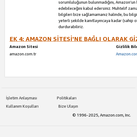
sorumluluğunun bulunmadığını, Amazon’un bu
edebileceğini kabul edersiniz. Muhtelif zama
bilgileri bize sağlamamanız halinde, bu bil
yeterli şekilde kanıtlayıncaya kadar (sahip
durdurabiliriz.
EK 4: AMAZON SİTESİ'NE BAĞLI OLARAK Gİ
Amazon Sitesi
Gizlilik Bi
amazon.com.tr
Amazon.com.
İşletim Anlaşması
Politikaları
Kullanım Koşulları
Bize Ulaşın
© 1996-2025, Amazon.com, Inc.