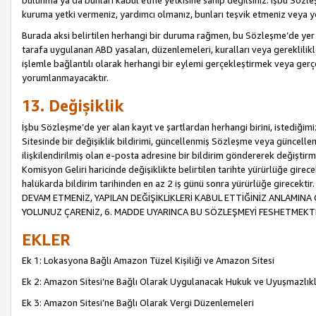
bulunma ya da bunları kabul etme yetkisine sahip değilsiniz. İşbu Sözleş
kuruma yetki vermeniz, yardımcı olmanız, bunları teşvik etmeniz veya yön
Burada aksi belirtilen herhangi bir duruma rağmen, bu Sözleşme’de yer a
tarafa uygulanan ABD yasaları, düzenlemeleri, kuralları veya gereklilikl
işlemle bağlantılı olarak herhangi bir eylemi gerçekleştirmek veya ge
yorumlanmayacaktır.
13. Değişiklik
İşbu Sözleşme’de yer alan kayıt ve şartlardan herhangi birini, istediğ
Sitesinde bir değişiklik bildirimi, güncellenmiş Sözleşme veya güncell
ilişkilendirilmiş olan e-posta adresine bir bildirim göndererek değiştir
Komisyon Geliri haricinde değişiklikte belirtilen tarihte yürürlüğe girec
halükarda bildirim tarihinden en az 2 iş günü sonra yürürlüğe gire
DEVAM ETMENİZ, YAPILAN DEĞİŞİKLİKLERİ KABUL ETTİĞİNİZ ANLAMINA 
YOLUNUZ ÇARENİZ, 6. MADDE UYARINCA BU SÖZLEŞMEYİ FESHETMEKTİ
EKLER
Ek 1: Lokasyona Bağlı Amazon Tüzel Kişiliği ve Amazon Sitesi
Ek 2: Amazon Sitesi’ne Bağlı Olarak Uygulanacak Hukuk ve Uyuşmazlık
Ek 3: Amazon Sitesi’ne Bağlı Olarak Vergi Düzenlemeleri