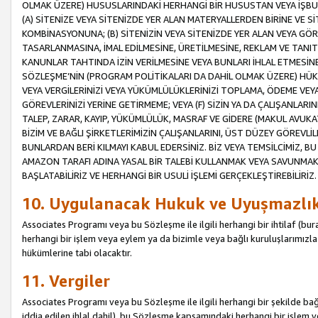
OLMAK ÜZERE) HUSUSLARINDAKİ HERHANGİ BİR HUSUSTAN VEYA İŞBU
(A) SİTENİZE VEYA SİTENİZDE YER ALAN MATERYALLERDEN BİRİNE VE S
KOMBİNASYONUNA; (B) SİTENİZİN VEYA SİTENİZDE YER ALAN VEYA GÖR
TASARLANMASINA, İMAL EDİLMESİNE, ÜRETİLMESİNE, REKLAM VE TANIT
KANUNLAR TAHTINDA İZİN VERİLMESİNE VEYA BUNLARI İHLAL ETMESİNE 
SÖZLEŞME’NİN (PROGRAM POLİTİKALARI DA DAHİL OLMAK ÜZERE) HÜKÜ
VEYA VERGİLERİNİZİ VEYA YÜKÜMLÜLÜKLERİNİZİ TOPLAMA, ÖDEME VEY
GÖREVLERİNİZİ YERİNE GETİRMEME; VEYA (F) SİZİN YA DA ÇALIŞANLARINI
TALEP, ZARAR, KAYIP, YÜKÜMLÜLÜK, MASRAF VE GİDERE (MAKUL AVUKATLI
BİZİM VE BAĞLI ŞİRKETLERİMİZİN ÇALIŞANLARINI, ÜST DÜZEY GÖREVLİL
BUNLARDAN BERİ KILMAYI KABUL EDERSİNİZ. BİZ VEYA TEMSİLCİMİZ, 
AMAZON TARAFI ADINA YASAL BİR TALEBİ KULLANMAK VEYA SAVUNMAK 
BAŞLATABİLİRİZ VE HERHANGİ BİR USULİ İŞLEMİ GERÇEKLEŞTİREBİLİRİZ.
10. Uygulanacak Hukuk ve Uyuşmazlı
Associates Programı veya bu Sözleşme ile ilgili herhangi bir ihtilaf (bura
herhangi bir işlem veya eylem ya da bizimle veya bağlı kuruluşlarımızla 
hükümlerine tabi olacaktır.
11. Vergiler
Associates Programı veya bu Sözleşme ile ilgili herhangi bir şekilde bağla
iddia edilen ihlal dahil), bu Sözleşme kapsamındaki herhangi bir işlem v