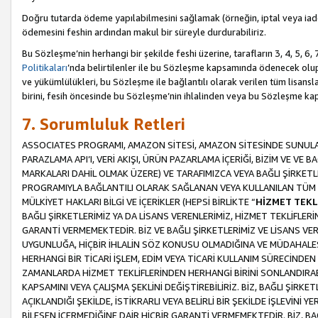
Doğru tutarda ödeme yapılabilmesini sağlamak (örneğin, iptal veya iad
ödemesini feshin ardından makul bir süreyle durdurabiliriz.
Bu Sözleşme’nin herhangi bir şekilde feshi üzerine, tarafların 3, 4, 5, 
Politikaları
’nda belirtilenler ile bu Sözleşme kapsamında ödenecek ol
ve yükümlülükleri, bu Sözleşme ile bağlantılı olarak verilen tüm lisansl
birini, fesih öncesinde bu Sözleşme’nin ihlalinden veya bu Sözleşme 
7. Sorumluluk Retleri
ASSOCIATES PROGRAMI, AMAZON SİTESİ, AMAZON SİTESİNDE SUNULAN
PARAZLAMA API’I, VERİ AKIŞI, ÜRÜN PAZARLAMA İÇERİĞİ, BİZİM VE VE 
MARKALARI DAHİL OLMAK ÜZERE) VE TARAFIMIZCA VEYA BAĞLI ŞİRKETL
PROGRAMIYLA BAĞLANTILI OLARAK SAĞLANAN VEYA KULLANILAN TÜM TE
MÜLKİYET HAKLARI BİLGİ VE İÇERİKLER (HEPSİ BİRLİKTE “
HİZMET TEKL
BAĞLI ŞİRKETLERİMİZ YA DA LİSANS VERENLERİMİZ, HİZMET TEKLİFLER
GARANTİ VERMEMEKTEDİR. BİZ VE BAĞLI ŞİRKETLERİMİZ VE LİSANS VEREN
UYGUNLUĞA, HİÇBİR İHLALİN SÖZ KONUSU OLMADIĞINA VE MÜDAHALESİ
HERHANGİ BİR TİCARİ İŞLEM, EDİM VEYA TİCARİ KULLANIM SÜRECİND
ZAMANLARDA HİZMET TEKLİFLERİNDEN HERHANGİ BİRİNİ SONLANDIRABİLİ
KAPSAMINI VEYA ÇALIŞMA ŞEKLİNİ DEĞİŞTİREBİLİRİZ. BİZ, BAĞLI ŞİRKE
AÇIKLANDIĞI ŞEKİLDE, İSTİKRARLI VEYA BELİRLİ BİR ŞEKİLDE İŞLEVİNİ
BİLEŞEN İÇERMEDİĞİNE DAİR HİÇBİR GARANTİ VERMEMEKTEDİR. BİZ, BAĞ