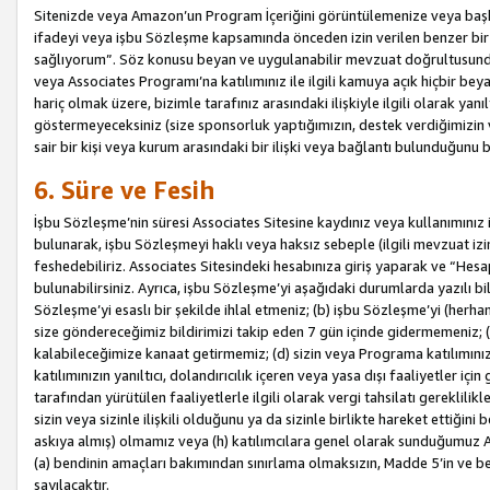
Sitenizde veya Amazon’un Program İçeriğini görüntülemenize veya başka b
ifadeyi veya işbu Sözleşme kapsamında önceden izin verilen benzer bir 
sağlıyorum”. Söz konusu beyan ve uygulanabilir mevzuat doğrultusunda 
veya Associates Programı’na katılımınız ile ilgili kamuya açık hiçbir be
hariç olmak üzere, bizimle tarafınız arasındaki ilişkiyle ilgili olarak ya
göstermeyeceksiniz (size sponsorluk yaptığımızın, destek verdiğimizin v
sair bir kişi veya kurum arasındaki bir ilişki veya bağlantı bulunduğunu
6. Süre ve Fesih
İşbu Sözleşme’nin süresi Associates Sitesine kaydınız veya kullanımınız i
bulunarak, işbu Sözleşmeyi haklı veya haksız sebeple (ilgili mevzuat 
feshedebiliriz. Associates Sitesindeki hesabınıza giriş yaparak ve “He
bulunabilirsiniz. Ayrıca, işbu Sözleşme’yi aşağıdaki durumlarda yazılı bi
Sözleşme’yi esaslı bir şekilde ihlal etmeniz; (b) işbu Sözleşme’yi (herhan
size göndereceğimiz bildirimizi takip eden 7 gün içinde gidermemeniz; 
kalabileceğimize kanaat getirmemiz; (d) sizin veya Programa katılımını
katılımınızın yanıltıcı, dolandırıcılık içeren veya yasa dışı faaliyetler i
tarafından yürütülen faaliyetlerle ilgili olarak vergi tahsilatı gerekli
sizin veya sizinle ilişkili olduğunu ya da sizinle birlikte hareket ettiği
askıya almış) olmamız veya (h) katılımcılara genel olarak sunduğumuz
(a) bendinin amaçları bakımından sınırlama olmaksızın, Madde 5’in ve be
sayılacaktır.