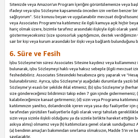
Sitenizde veya Amazon’un Program İçeriğini görüntülemenize veya başka b
ifadeyi veya işbu Sözleşme kapsamında önceden izin verilen benzer bir 
sağlıyorum”. Söz konusu beyan ve uygulanabilir mevzuat doğrultusunda 
veya Associates Programı’na katılımınız ile ilgili kamuya açık hiçbir be
hariç olmak üzere, bizimle tarafınız arasındaki ilişkiyle ilgili olarak ya
göstermeyeceksiniz (size sponsorluk yaptığımızın, destek verdiğimizin v
sair bir kişi veya kurum arasındaki bir ilişki veya bağlantı bulunduğunu
6. Süre ve Fesih
İşbu Sözleşme’nin süresi Associates Sitesine kaydınız veya kullanımınız i
bulunarak, işbu Sözleşmeyi haklı veya haksız sebeple (ilgili mevzuat 
feshedebiliriz. Associates Sitesindeki hesabınıza giriş yaparak ve “He
bulunabilirsiniz. Ayrıca, işbu Sözleşme’yi aşağıdaki durumlarda yazılı bi
Sözleşme’yi esaslı bir şekilde ihlal etmeniz; (b) işbu Sözleşme’yi (herhan
size göndereceğimiz bildirimizi takip eden 7 gün içinde gidermemeniz; 
kalabileceğimize kanaat getirmemiz; (d) sizin veya Programa katılımını
katılımınızın yanıltıcı, dolandırıcılık içeren veya yasa dışı faaliyetler i
tarafından yürütülen faaliyetlerle ilgili olarak vergi tahsilatı gerekli
sizin veya sizinle ilişkili olduğunu ya da sizinle birlikte hareket ettiği
askıya almış) olmamız veya (h) katılımcılara genel olarak sunduğumuz
(a) bendinin amaçları bakımından sınırlama olmaksızın, Madde 5’in ve be
sayılacaktır.