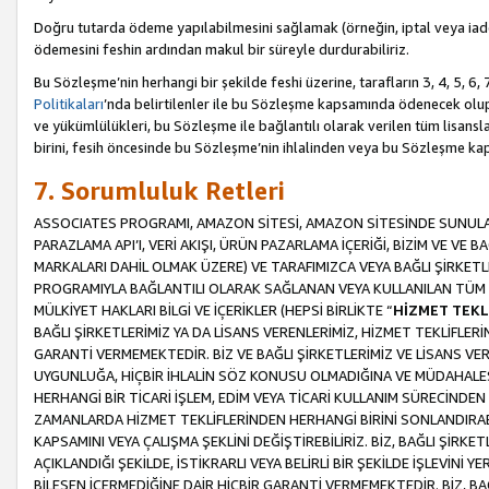
Doğru tutarda ödeme yapılabilmesini sağlamak (örneğin, iptal veya iad
ödemesini feshin ardından makul bir süreyle durdurabiliriz.
Bu Sözleşme’nin herhangi bir şekilde feshi üzerine, tarafların 3, 4, 5, 
Politikaları
’nda belirtilenler ile bu Sözleşme kapsamında ödenecek ol
ve yükümlülükleri, bu Sözleşme ile bağlantılı olarak verilen tüm lisansl
birini, fesih öncesinde bu Sözleşme’nin ihlalinden veya bu Sözleşme 
7. Sorumluluk Retleri
ASSOCIATES PROGRAMI, AMAZON SİTESİ, AMAZON SİTESİNDE SUNULAN
PARAZLAMA API’I, VERİ AKIŞI, ÜRÜN PAZARLAMA İÇERİĞİ, BİZİM VE VE 
MARKALARI DAHİL OLMAK ÜZERE) VE TARAFIMIZCA VEYA BAĞLI ŞİRKETL
PROGRAMIYLA BAĞLANTILI OLARAK SAĞLANAN VEYA KULLANILAN TÜM TE
MÜLKİYET HAKLARI BİLGİ VE İÇERİKLER (HEPSİ BİRLİKTE “
HİZMET TEKL
BAĞLI ŞİRKETLERİMİZ YA DA LİSANS VERENLERİMİZ, HİZMET TEKLİFLER
GARANTİ VERMEMEKTEDİR. BİZ VE BAĞLI ŞİRKETLERİMİZ VE LİSANS VEREN
UYGUNLUĞA, HİÇBİR İHLALİN SÖZ KONUSU OLMADIĞINA VE MÜDAHALESİ
HERHANGİ BİR TİCARİ İŞLEM, EDİM VEYA TİCARİ KULLANIM SÜRECİND
ZAMANLARDA HİZMET TEKLİFLERİNDEN HERHANGİ BİRİNİ SONLANDIRABİLİ
KAPSAMINI VEYA ÇALIŞMA ŞEKLİNİ DEĞİŞTİREBİLİRİZ. BİZ, BAĞLI ŞİRKE
AÇIKLANDIĞI ŞEKİLDE, İSTİKRARLI VEYA BELİRLİ BİR ŞEKİLDE İŞLEVİNİ
BİLEŞEN İÇERMEDİĞİNE DAİR HİÇBİR GARANTİ VERMEMEKTEDİR. BİZ, BAĞ