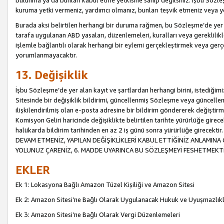
bulunma ya da bunları kabul etme yetkisine sahip değilsiniz. İşbu Sözleş
kuruma yetki vermeniz, yardımcı olmanız, bunları teşvik etmeniz veya yön
Burada aksi belirtilen herhangi bir duruma rağmen, bu Sözleşme’de yer a
tarafa uygulanan ABD yasaları, düzenlemeleri, kuralları veya gereklilikl
işlemle bağlantılı olarak herhangi bir eylemi gerçekleştirmek veya ge
yorumlanmayacaktır.
13. Değişiklik
İşbu Sözleşme’de yer alan kayıt ve şartlardan herhangi birini, istediğ
Sitesinde bir değişiklik bildirimi, güncellenmiş Sözleşme veya güncell
ilişkilendirilmiş olan e-posta adresine bir bildirim göndererek değiştir
Komisyon Geliri haricinde değişiklikte belirtilen tarihte yürürlüğe girec
halükarda bildirim tarihinden en az 2 iş günü sonra yürürlüğe gire
DEVAM ETMENİZ, YAPILAN DEĞİŞİKLİKLERİ KABUL ETTİĞİNİZ ANLAMINA 
YOLUNUZ ÇARENİZ, 6. MADDE UYARINCA BU SÖZLEŞMEYİ FESHETMEKTİ
EKLER
Ek 1: Lokasyona Bağlı Amazon Tüzel Kişiliği ve Amazon Sitesi
Ek 2: Amazon Sitesi’ne Bağlı Olarak Uygulanacak Hukuk ve Uyuşmazlık
Ek 3: Amazon Sitesi’ne Bağlı Olarak Vergi Düzenlemeleri