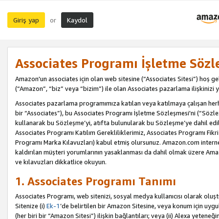
Giriş yap
Kaydol
or
Associates Programı İşletme Sözl
Amazon'un associates için olan web sitesine (“Associates Sitesi”) hoş ge
(“Amazon”, “biz” veya “bizim”) ile olan Associates pazarlama ilişkinizi y
Associates pazarlama programımıza katılan veya katılmaya çalışan herhan
bir “Associates”), bu Associates Programı İşletme Sözleşmesi'ni (“Sözl
kullanarak bu Sözleşme’yi, atıfta bulunularak bu Sözleşme’ye dahil edi
Associates Programı Katılım Gerekliliklerimiz, Associates Programı Fikri
Programı Marka Kılavuzları) kabul etmiş olursunuz. Amazon.com internet 
kaldırılan müşteri yorumlarının yasaklanması da dahil olmak üzere Amazo
ve kılavuzları dikkatlice okuyun.
1. Associates Programı Tanımı
Associates Programı, web sitenizi, sosyal medya kullanıcısı olarak oluştu
Sitenize (i)
Ek-1
’de belirtilen bir Amazon Sitesine, veya konum için uygula
(her biri bir “Amazon Sitesi”) ilişkin bağlantıları; veya (ii) Alexa yeteneğ