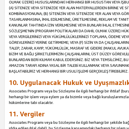
OLMAK ÜZERE) HUSUSLARINDAKİ HERHANGİ BİR HUSUSTAN VEYA İŞBU
(A) SİTENİZE VEYA SİTENİZDE YER ALAN MATERYALLERDEN BİRİNE VE S
KOMBİNASYONUNA; (B) SİTENİZİN VEYA SİTENİZDE YER ALAN VEYA GÖR
TASARLANMASINA, İMAL EDİLMESİNE, ÜRETİLMESİNE, REKLAM VE TANIT
KANUNLAR TAHTINDA İZİN VERİLMESİNE VEYA BUNLARI İHLAL ETMESİNE 
SÖZLEŞME’NİN (PROGRAM POLİTİKALARI DA DAHİL OLMAK ÜZERE) HÜKÜ
VEYA VERGİLERİNİZİ VEYA YÜKÜMLÜLÜKLERİNİZİ TOPLAMA, ÖDEME VEY
GÖREVLERİNİZİ YERİNE GETİRMEME; VEYA (F) SİZİN YA DA ÇALIŞANLARINI
TALEP, ZARAR, KAYIP, YÜKÜMLÜLÜK, MASRAF VE GİDERE (MAKUL AVUKATLI
BİZİM VE BAĞLI ŞİRKETLERİMİZİN ÇALIŞANLARINI, ÜST DÜZEY GÖREVLİL
BUNLARDAN BERİ KILMAYI KABUL EDERSİNİZ. BİZ VEYA TEMSİLCİMİZ, 
AMAZON TARAFI ADINA YASAL BİR TALEBİ KULLANMAK VEYA SAVUNMAK 
BAŞLATABİLİRİZ VE HERHANGİ BİR USULİ İŞLEMİ GERÇEKLEŞTİREBİLİRİZ.
10. Uygulanacak Hukuk ve Uyuşmazlı
Associates Programı veya bu Sözleşme ile ilgili herhangi bir ihtilaf (bura
herhangi bir işlem veya eylem ya da bizimle veya bağlı kuruluşlarımızla 
hükümlerine tabi olacaktır.
11. Vergiler
Associates Programı veya bu Sözleşme ile ilgili herhangi bir şekilde bağla
iddia edilen ihlal dahil), bu Sözleşme kapsamındaki herhangi bir işlem v