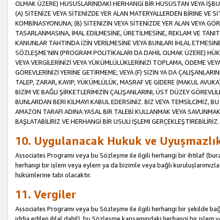
OLMAK ÜZERE) HUSUSLARINDAKİ HERHANGİ BİR HUSUSTAN VEYA İŞBU
(A) SİTENİZE VEYA SİTENİZDE YER ALAN MATERYALLERDEN BİRİNE VE S
KOMBİNASYONUNA; (B) SİTENİZİN VEYA SİTENİZDE YER ALAN VEYA GÖR
TASARLANMASINA, İMAL EDİLMESİNE, ÜRETİLMESİNE, REKLAM VE TANIT
KANUNLAR TAHTINDA İZİN VERİLMESİNE VEYA BUNLARI İHLAL ETMESİNE 
SÖZLEŞME’NİN (PROGRAM POLİTİKALARI DA DAHİL OLMAK ÜZERE) HÜKÜ
VEYA VERGİLERİNİZİ VEYA YÜKÜMLÜLÜKLERİNİZİ TOPLAMA, ÖDEME VEY
GÖREVLERİNİZİ YERİNE GETİRMEME; VEYA (F) SİZİN YA DA ÇALIŞANLARINI
TALEP, ZARAR, KAYIP, YÜKÜMLÜLÜK, MASRAF VE GİDERE (MAKUL AVUKATLI
BİZİM VE BAĞLI ŞİRKETLERİMİZİN ÇALIŞANLARINI, ÜST DÜZEY GÖREVLİL
BUNLARDAN BERİ KILMAYI KABUL EDERSİNİZ. BİZ VEYA TEMSİLCİMİZ, 
AMAZON TARAFI ADINA YASAL BİR TALEBİ KULLANMAK VEYA SAVUNMAK 
BAŞLATABİLİRİZ VE HERHANGİ BİR USULİ İŞLEMİ GERÇEKLEŞTİREBİLİRİZ.
10. Uygulanacak Hukuk ve Uyuşmazlı
Associates Programı veya bu Sözleşme ile ilgili herhangi bir ihtilaf (bura
herhangi bir işlem veya eylem ya da bizimle veya bağlı kuruluşlarımızla 
hükümlerine tabi olacaktır.
11. Vergiler
Associates Programı veya bu Sözleşme ile ilgili herhangi bir şekilde bağla
iddia edilen ihlal dahil), bu Sözleşme kapsamındaki herhangi bir işlem v