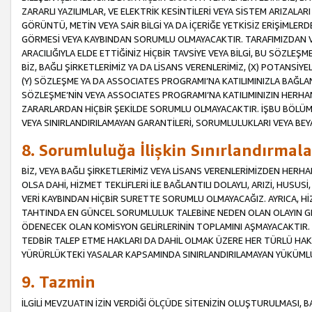
ZARARLI YAZILIMLAR, VE ELEKTRİK KESİNTİLERİ VEYA SİSTEM ARIZALARI
GÖRÜNTÜ, METİN VEYA SAİR BİLGİ YA DA İÇERİĞE YETKİSİZ ERİŞİMLERD
GÖRMESİ VEYA KAYBINDAN SORUMLU OLMAYACAKTIR. TARAFIMIZDAN VEY
ARACILIĞIYLA ELDE ETTİĞİNİZ HİÇBİR TAVSİYE VEYA BİLGİ, BU SÖZLE
BİZ, BAĞLI ŞİRKETLERİMİZ YA DA LİSANS VERENLERİMİZ, (X) POTANSİY
(Y) SÖZLEŞME YA DA ASSOCIATES PROGRAMI’NA KATILIMINIZLA BAĞLAN
SÖZLEŞME’NİN VEYA ASSOCIATES PROGRAMI’NA KATILIMINIZIN HERHA
ZARARLARDAN HİÇBİR ŞEKİLDE SORUMLU OLMAYACAKTIR. İŞBU BÖLÜM
VEYA SINIRLANDIRILAMAYAN GARANTİLERİ, SORUMLULUKLARI VEYA BEY
8. Sorumluluğa İlişkin Sınırlandırmala
BİZ, VEYA BAĞLI ŞİRKETLERİMİZ VEYA LİSANS VERENLERİMİZDEN HERHA
OLSA DAHİ, HİZMET TEKLİFLERİ İLE BAĞLANTILI DOLAYLI, ARIZİ, HUSUSİ
VERİ KAYBINDAN HİÇBİR SURETTE SORUMLU OLMAYACAĞIZ. AYRICA,
TAHTINDA EN GÜNCEL SORUMLULUK TALEBİNE NEDEN OLAN OLAYIN GER
ÖDENECEK OLAN KOMİSYON GELİRLERİNİN TOPLAMINI AŞMAYACAKTIR. İŞB
TEDBİR TALEP ETME HAKLARI DA DAHİL OLMAK ÜZERE HER TÜRLÜ HA
YÜRÜRLÜKTEKİ YASALAR KAPSAMINDA SINIRLANDIRILAMAYAN YÜKÜMLÜ
9. Tazmin
İLGİLİ MEVZUATIN İZİN VERDİĞİ ÖLÇÜDE SİTENİZİN OLUŞTURULMASI, B