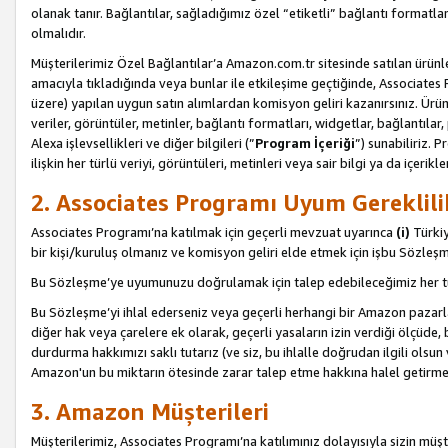
olanak tanır. Bağlantılar, sağladığımız özel “etiketli” bağlantı formatl
olmalıdır.
Müşterilerimiz Özel Bağlantılar’a Amazon.com.tr sitesinde satılan ürün
amacıyla tıkladığında veya bunlar ile etkileşime geçtiğinde, Associates Pro
üzere) yapılan uygun satın alımlardan komisyon geliri kazanırsınız. Ürün
veriler, görüntüler, metinler, bağlantı formatları, widgetlar, bağlantıla
Alexa işlevsellikleri ve diğer bilgileri (”
Program İçeriği
”) sunabiliriz. 
ilişkin her türlü veriyi, görüntüleri, metinleri veya sair bilgi ya da içeri
2. Associates Programı Uyum Gereklili
Associates Programı’na katılmak için geçerli mevzuat uyarınca
(i)
Türkiy
bir kişi/kuruluş olmanız ve komisyon geliri elde etmek için işbu Sözle
Bu Sözleşme’ye uyumunuzu doğrulamak için talep edebileceğimiz her tü
Bu Sözleşme’yi ihlal ederseniz veya geçerli herhangi bir Amazon pazarl
diğer hak veya çarelere ek olarak, geçerli yasaların izin verdiği ölçüd
durdurma hakkımızı saklı tutarız (ve siz, bu ihlalle doğrudan ilgili ols
Amazon'un bu miktarın ötesinde zarar talep etme hakkına halel getirmek
3. Amazon Müşterileri
Müşterilerimiz, Associates Programı’na katılımınız dolayısıyla sizin müşt