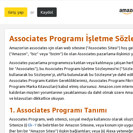
Giriş yap
Kaydol
or
Associates Programı İşletme Sözl
Amazon'un associates için olan web sitesine (“Associates Sitesi”) hoş ge
(“Amazon”, “biz” veya “bizim”) ile olan Associates pazarlama ilişkinizi y
Associates pazarlama programımıza katılan veya katılmaya çalışan herhan
bir “Associates”), bu Associates Programı İşletme Sözleşmesi'ni (“Sözl
kullanarak bu Sözleşme’yi, atıfta bulunularak bu Sözleşme’ye dahil edi
Associates Programı Katılım Gerekliliklerimiz, Associates Programı Fikri
Programı Marka Kılavuzları) kabul etmiş olursunuz. Amazon.com internet 
kaldırılan müşteri yorumlarının yasaklanması da dahil olmak üzere Amazo
ve kılavuzları dikkatlice okuyun.
1. Associates Programı Tanımı
Associates Programı, web sitenizi, sosyal medya kullanıcısı olarak oluştu
Sitenize (i)
Ek-1
’de belirtilen bir Amazon Sitesine, veya konum için uygula
(her biri bir “Amazon Sitesi”) ilişkin bağlantıları; veya (ii) Alexa yeteneğ