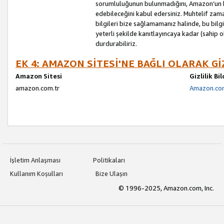
sorumluluğunun bulunmadığını, Amazon’un bu
edebileceğini kabul edersiniz. Muhtelif zama
bilgileri bize sağlamamanız halinde, bu bil
yeterli şekilde kanıtlayıncaya kadar (sahip
durdurabiliriz.
EK 4: AMAZON SİTESİ'NE BAĞLI OLARAK Gİ
Amazon Sitesi
Gizlilik Bi
amazon.com.tr
Amazon.com.
İşletim Anlaşması
Politikaları
Kullanım Koşulları
Bize Ulaşın
© 1996-2025, Amazon.com, Inc.