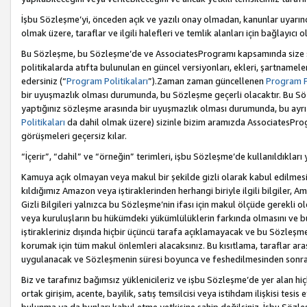
İşbu Sözleşme’yi, önceden açık ve yazılı onay olmadan, kanunlar uyarın
olmak üzere, taraflar ve ilgili halefleri ve temlik alanları için bağlayıc
Bu Sözleşme, bu Sözleşme’de ve AssociatesProgramı kapsamında size sunu
politikalarda atıfta bulunulan en güncel versiyonları, ekleri, şartnamele
edersiniz (“
Program Politikaları
”).Zaman zaman güncellenen
Program Po
bir uyuşmazlık olması durumunda, bu Sözleşme geçerli olacaktır. Bu Söz
yaptığınız sözleşme arasında bir uyuşmazlık olması durumunda, bu ayrı 
Politikaları
da dahil olmak üzere) sizinle bizim aramızda AssociatesProg
görüşmeleri geçersiz kılar.
“İçerir”, “dahil” ve “örneğin” terimleri, işbu Sözleşme’de kullanıldıkları
Kamuya açık olmayan veya makul bir şekilde gizli olarak kabul edilmesi g
kıldığımız Amazon veya iştiraklerinden herhangi biriyle ilgili bilgiler, A
Gizli Bilgileri yalnızca bu Sözleşme’nin ifası için makul ölçüde gerekli o
veya kuruluşların bu hükümdeki yükümlülüklerin farkında olmasını ve bunl
iştirakleriniz dışında hiçbir üçüncü tarafa açıklamayacak ve bu Sözleşme’
korumak için tüm makul önlemleri alacaksınız. Bu kısıtlama, taraflar aras
uygulanacak ve Sözleşmenin süresi boyunca ve feshedilmesinden sonraki
Biz ve tarafınız bağımsız yüklenicileriz ve işbu Sözleşme’de yer alan hiçbi
ortak girişim, acente, bayilik, satış temsilcisi veya istihdam ilişkisi te