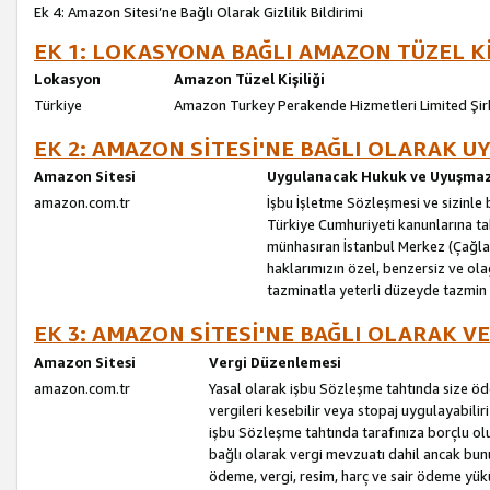
Ek 4: Amazon Sitesi’ne Bağlı Olarak Gizlilik Bildirimi
EK 1: LOKASYONA BAĞLI AMAZON TÜZEL Kİ
Lokasyon
Amazon Tüzel Kişiliği
Türkiye
Amazon Turkey Perakende Hizmetleri Limited Şir
EK 2: AMAZON SİTESİ'NE BAĞLI OLARAK 
Amazon Sitesi
Uygulanacak Hukuk ve Uyuşmazl
amazon.com.tr
İşbu İşletme Sözleşmesi ve sizinle b
Türkiye Cumhuriyeti kanunlarına ta
münhasıran İstanbul Merkez (Çağlaya
haklarımızın özel, benzersiz ve ol
tazminatla yeterli düzeyde tazmin
EK 3: AMAZON SİTESİ'NE BAĞLI OLARAK V
Amazon Sitesi
Vergi Düzenlemesi
amazon.com.tr
Yasal olarak işbu Sözleşme tahtında size ö
vergileri kesebilir veya stopaj uygulayabilir
işbu Sözleşme tahtında tarafınıza borçlu ol
bağlı olarak vergi mevzuatı dahil ancak bu
ödeme, vergi, resim, harç ve sair ödeme yü