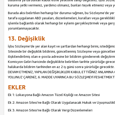
bulunma ya da bunları kabul etme yetkisine sahip değilsiniz. İşbu Sözleş
kuruma yetki vermeniz, yardımcı olmanız, bunları teşvik etmeniz veya yön
Burada aksi belirtilen herhangi bir duruma rağmen, bu Sözleşme’de yer a
tarafa uygulanan ABD yasaları, düzenlemeleri, kuralları veya gereklilikl
işlemle bağlantılı olarak herhangi bir eylemi gerçekleştirmek veya ge
yorumlanmayacaktır.
13. Değişiklik
İşbu Sözleşme’de yer alan kayıt ve şartlardan herhangi birini, istediğ
Sitesinde bir değişiklik bildirimi, güncellenmiş Sözleşme veya güncell
ilişkilendirilmiş olan e-posta adresine bir bildirim göndererek değiştir
Komisyon Geliri haricinde değişiklikte belirtilen tarihte yürürlüğe girec
halükarda bildirim tarihinden en az 2 iş günü sonra yürürlüğe gire
DEVAM ETMENİZ, YAPILAN DEĞİŞİKLİKLERİ KABUL ETTİĞİNİZ ANLAMINA 
YOLUNUZ ÇARENİZ, 6. MADDE UYARINCA BU SÖZLEŞMEYİ FESHETMEKTİ
EKLER
Ek 1: Lokasyona Bağlı Amazon Tüzel Kişiliği ve Amazon Sitesi
Ek 2: Amazon Sitesi’ne Bağlı Olarak Uygulanacak Hukuk ve Uyuşmazlık
Ek 3: Amazon Sitesi’ne Bağlı Olarak Vergi Düzenlemeleri