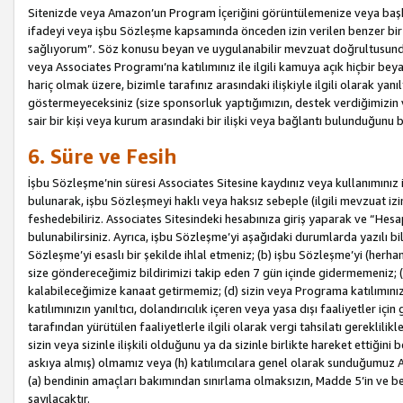
Sitenizde veya Amazon’un Program İçeriğini görüntülemenize veya başka b
ifadeyi veya işbu Sözleşme kapsamında önceden izin verilen benzer bir 
sağlıyorum”. Söz konusu beyan ve uygulanabilir mevzuat doğrultusunda 
veya Associates Programı’na katılımınız ile ilgili kamuya açık hiçbir be
hariç olmak üzere, bizimle tarafınız arasındaki ilişkiyle ilgili olarak ya
göstermeyeceksiniz (size sponsorluk yaptığımızın, destek verdiğimizin v
sair bir kişi veya kurum arasındaki bir ilişki veya bağlantı bulunduğunu
6. Süre ve Fesih
İşbu Sözleşme’nin süresi Associates Sitesine kaydınız veya kullanımınız i
bulunarak, işbu Sözleşmeyi haklı veya haksız sebeple (ilgili mevzuat 
feshedebiliriz. Associates Sitesindeki hesabınıza giriş yaparak ve “He
bulunabilirsiniz. Ayrıca, işbu Sözleşme’yi aşağıdaki durumlarda yazılı bi
Sözleşme’yi esaslı bir şekilde ihlal etmeniz; (b) işbu Sözleşme’yi (herhan
size göndereceğimiz bildirimizi takip eden 7 gün içinde gidermemeniz; 
kalabileceğimize kanaat getirmemiz; (d) sizin veya Programa katılımını
katılımınızın yanıltıcı, dolandırıcılık içeren veya yasa dışı faaliyetler i
tarafından yürütülen faaliyetlerle ilgili olarak vergi tahsilatı gerekli
sizin veya sizinle ilişkili olduğunu ya da sizinle birlikte hareket ettiği
askıya almış) olmamız veya (h) katılımcılara genel olarak sunduğumuz
(a) bendinin amaçları bakımından sınırlama olmaksızın, Madde 5’in ve be
sayılacaktır.