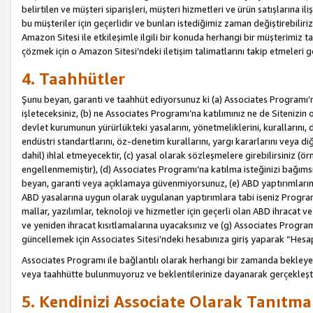
belirtilen ve müşteri siparişleri, müşteri hizmetleri ve ürün satışlarına il
bu müşteriler için geçerlidir ve bunları istediğimiz zaman değiştirebili
Amazon Sitesi ile etkileşimle ilgili bir konuda herhangi bir müşterimiz ta
çözmek için o Amazon Sitesi’ndeki iletişim talimatlarını takip etmeleri ge
4. Taahhütler
Şunu beyan, garanti ve taahhüt ediyorsunuz ki (a) Associates Programı’
işleteceksiniz, (b) ne Associates Programı’na katılımınız ne de Sitenizin 
devlet kurumunun yürürlükteki yasalarını, yönetmeliklerini, kurallarını, dü
endüstri standartlarını, öz-denetim kurallarını, yargı kararlarını veya diğ
dahil) ihlal etmeyecektir, (c) yasal olarak sözleşmelere girebilirsiniz (
engellenmemiştir), (d) Associates Programı’na katılma isteğinizi bağıms
beyan, garanti veya açıklamaya güvenmiyorsunuz, (e) ABD yaptırımlarına
ABD yasalarına uygun olarak uygulanan yaptırımlara tabi iseniz Progra
mallar, yazılımlar, teknoloji ve hizmetler için geçerli olan ABD ihracat 
ve yeniden ihracat kısıtlamalarına uyacaksınız ve (g) Associates Programı i
güncellemek için Associates Sitesi’ndeki hesabınıza giriş yaparak “Hesap 
Associates Programı ile bağlantılı olarak herhangi bir zamanda bekleye
veya taahhütte bulunmuyoruz ve beklentilerinize dayanarak gerçekleşt
5. Kendinizi Associate Olarak Tanıtma