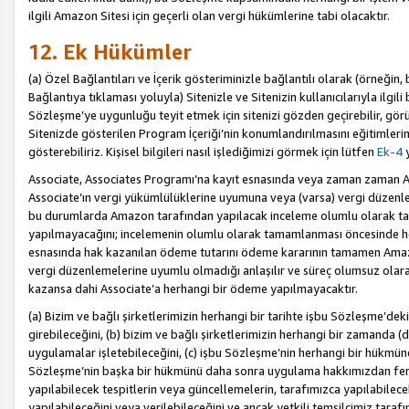
ilgili Amazon Sitesi için geçerli olan vergi hükümlerine tabi olacaktır.
12. Ek Hükümler
(a) Özel Bağlantıları ve İçerik gösteriminizle bağlantılı olarak (örneği
Bağlantıya tıklaması yoluyla) Sitenizle ve Sitenizin kullanıcılarıyla ilgili 
Sözleşme’ye uygunluğu teyit etmek için sitenizi gözden geçirebilir, görü
Sitenizde gösterilen Program İçeriği’nin konumlandırılmasını eğitimlerimi
gösterebiliriz. Kişisel bilgileri nasıl işlediğimizi görmek için lütfen
Ek-4
y
Associate, Associates Programı’na kayıt esnasında veya zaman zaman
Associate’ın vergi yükümlülüklerine uyumuna veya (varsa) vergi düzenlem
bu durumlarda Amazon tarafından yapılacak inceleme olumlu olarak t
yapılmayacağını; incelemenin olumlu olarak tamamlanması öncesinde he
esnasında hak kazanılan ödeme tutarını ödeme kararının tamamen Amazo
vergi düzenlemelerine uyumlu olmadığı anlaşılır ve süreç olumsuz olara
kazansa dahi Associate’a herhangi bir ödeme yapılmayacaktır.
(a) Bizim ve bağlı şirketlerimizin herhangi bir tarihte işbu Sözleşme’dek
girebileceğini, (b) bizim ve bağlı şirketlerimizin herhangi bir zamanda (
uygulamalar işletebileceğini, (c) işbu Sözleşme’nin herhangi bir hükmün
Sözleşme’nin başka bir hükmünü daha sonra uygulama hakkımızdan fera
yapılabilecek tespitlerin veya güncellemelerin, tarafımızca yapılabilece
yapılabileceğini veya verilebileceğini ve ancak yetkili temsilcimiz tarafı