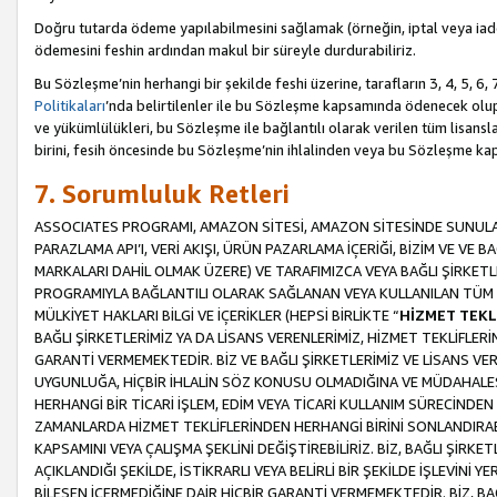
Doğru tutarda ödeme yapılabilmesini sağlamak (örneğin, iptal veya iad
ödemesini feshin ardından makul bir süreyle durdurabiliriz.
Bu Sözleşme’nin herhangi bir şekilde feshi üzerine, tarafların 3, 4, 5, 
Politikaları
’nda belirtilenler ile bu Sözleşme kapsamında ödenecek ol
ve yükümlülükleri, bu Sözleşme ile bağlantılı olarak verilen tüm lisansl
birini, fesih öncesinde bu Sözleşme’nin ihlalinden veya bu Sözleşme 
7. Sorumluluk Retleri
ASSOCIATES PROGRAMI, AMAZON SİTESİ, AMAZON SİTESİNDE SUNULAN
PARAZLAMA API’I, VERİ AKIŞI, ÜRÜN PAZARLAMA İÇERİĞİ, BİZİM VE VE 
MARKALARI DAHİL OLMAK ÜZERE) VE TARAFIMIZCA VEYA BAĞLI ŞİRKETL
PROGRAMIYLA BAĞLANTILI OLARAK SAĞLANAN VEYA KULLANILAN TÜM TE
MÜLKİYET HAKLARI BİLGİ VE İÇERİKLER (HEPSİ BİRLİKTE “
HİZMET TEKL
BAĞLI ŞİRKETLERİMİZ YA DA LİSANS VERENLERİMİZ, HİZMET TEKLİFLER
GARANTİ VERMEMEKTEDİR. BİZ VE BAĞLI ŞİRKETLERİMİZ VE LİSANS VEREN
UYGUNLUĞA, HİÇBİR İHLALİN SÖZ KONUSU OLMADIĞINA VE MÜDAHALESİ
HERHANGİ BİR TİCARİ İŞLEM, EDİM VEYA TİCARİ KULLANIM SÜRECİND
ZAMANLARDA HİZMET TEKLİFLERİNDEN HERHANGİ BİRİNİ SONLANDIRABİLİ
KAPSAMINI VEYA ÇALIŞMA ŞEKLİNİ DEĞİŞTİREBİLİRİZ. BİZ, BAĞLI ŞİRKE
AÇIKLANDIĞI ŞEKİLDE, İSTİKRARLI VEYA BELİRLİ BİR ŞEKİLDE İŞLEVİNİ
BİLEŞEN İÇERMEDİĞİNE DAİR HİÇBİR GARANTİ VERMEMEKTEDİR. BİZ, BAĞ