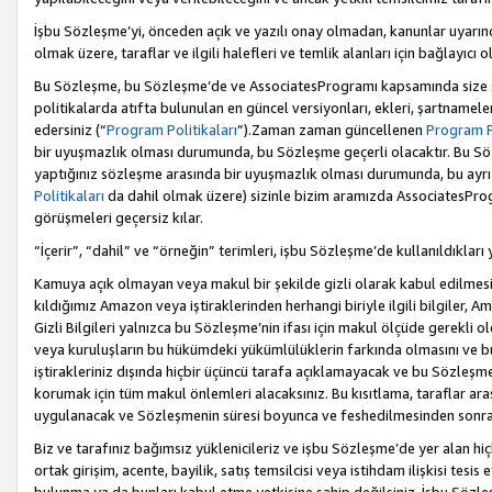
İşbu Sözleşme’yi, önceden açık ve yazılı onay olmadan, kanunlar uyarın
olmak üzere, taraflar ve ilgili halefleri ve temlik alanları için bağlayıc
Bu Sözleşme, bu Sözleşme’de ve AssociatesProgramı kapsamında size sunu
politikalarda atıfta bulunulan en güncel versiyonları, ekleri, şartnamele
edersiniz (“
Program Politikaları
”).Zaman zaman güncellenen
Program Po
bir uyuşmazlık olması durumunda, bu Sözleşme geçerli olacaktır. Bu Söz
yaptığınız sözleşme arasında bir uyuşmazlık olması durumunda, bu ayrı 
Politikaları
da dahil olmak üzere) sizinle bizim aramızda AssociatesProg
görüşmeleri geçersiz kılar.
“İçerir”, “dahil” ve “örneğin” terimleri, işbu Sözleşme’de kullanıldıkları
Kamuya açık olmayan veya makul bir şekilde gizli olarak kabul edilmesi g
kıldığımız Amazon veya iştiraklerinden herhangi biriyle ilgili bilgiler, A
Gizli Bilgileri yalnızca bu Sözleşme’nin ifası için makul ölçüde gerekli o
veya kuruluşların bu hükümdeki yükümlülüklerin farkında olmasını ve bunl
iştirakleriniz dışında hiçbir üçüncü tarafa açıklamayacak ve bu Sözleşme’
korumak için tüm makul önlemleri alacaksınız. Bu kısıtlama, taraflar aras
uygulanacak ve Sözleşmenin süresi boyunca ve feshedilmesinden sonraki
Biz ve tarafınız bağımsız yüklenicileriz ve işbu Sözleşme’de yer alan hiçbi
ortak girişim, acente, bayilik, satış temsilcisi veya istihdam ilişkisi te