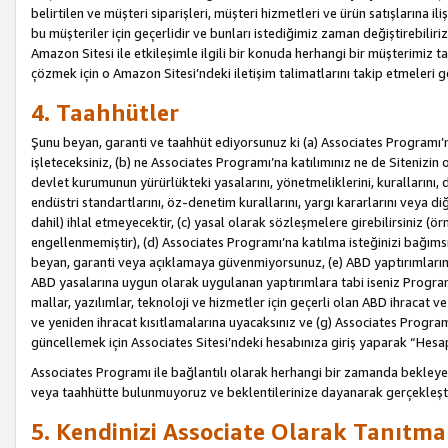
belirtilen ve müşteri siparişleri, müşteri hizmetleri ve ürün satışlarına il
bu müşteriler için geçerlidir ve bunları istediğimiz zaman değiştirebili
Amazon Sitesi ile etkileşimle ilgili bir konuda herhangi bir müşterimiz ta
çözmek için o Amazon Sitesi’ndeki iletişim talimatlarını takip etmeleri ge
4. Taahhütler
Şunu beyan, garanti ve taahhüt ediyorsunuz ki (a) Associates Programı’
işleteceksiniz, (b) ne Associates Programı’na katılımınız ne de Sitenizin 
devlet kurumunun yürürlükteki yasalarını, yönetmeliklerini, kurallarını, dü
endüstri standartlarını, öz-denetim kurallarını, yargı kararlarını veya diğ
dahil) ihlal etmeyecektir, (c) yasal olarak sözleşmelere girebilirsiniz (
engellenmemiştir), (d) Associates Programı’na katılma isteğinizi bağıms
beyan, garanti veya açıklamaya güvenmiyorsunuz, (e) ABD yaptırımlarına
ABD yasalarına uygun olarak uygulanan yaptırımlara tabi iseniz Progra
mallar, yazılımlar, teknoloji ve hizmetler için geçerli olan ABD ihracat 
ve yeniden ihracat kısıtlamalarına uyacaksınız ve (g) Associates Programı i
güncellemek için Associates Sitesi’ndeki hesabınıza giriş yaparak “Hesap 
Associates Programı ile bağlantılı olarak herhangi bir zamanda bekleye
veya taahhütte bulunmuyoruz ve beklentilerinize dayanarak gerçekleşt
5. Kendinizi Associate Olarak Tanıtma