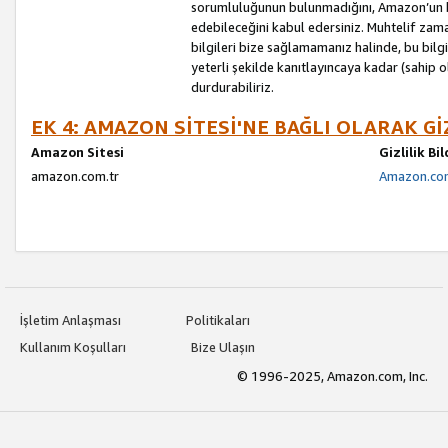
sorumluluğunun bulunmadığını, Amazon’un bu
edebileceğini kabul edersiniz. Muhtelif zama
bilgileri bize sağlamamanız halinde, bu bil
yeterli şekilde kanıtlayıncaya kadar (sahip
durdurabiliriz.
EK 4: AMAZON SİTESİ'NE BAĞLI OLARAK Gİ
Amazon Sitesi
Gizlilik Bi
amazon.com.tr
Amazon.com.
İşletim Anlaşması
Politikaları
Kullanım Koşulları
Bize Ulaşın
© 1996-2025, Amazon.com, Inc.