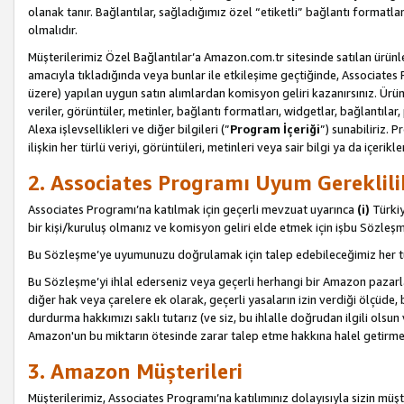
olanak tanır. Bağlantılar, sağladığımız özel “etiketli” bağlantı formatl
olmalıdır.
Müşterilerimiz Özel Bağlantılar’a Amazon.com.tr sitesinde satılan ürün
amacıyla tıkladığında veya bunlar ile etkileşime geçtiğinde, Associates Pro
üzere) yapılan uygun satın alımlardan komisyon geliri kazanırsınız. Ürün
veriler, görüntüler, metinler, bağlantı formatları, widgetlar, bağlantıla
Alexa işlevsellikleri ve diğer bilgileri (”
Program İçeriği
”) sunabiliriz. 
ilişkin her türlü veriyi, görüntüleri, metinleri veya sair bilgi ya da içeri
2. Associates Programı Uyum Gereklili
Associates Programı’na katılmak için geçerli mevzuat uyarınca
(i)
Türkiy
bir kişi/kuruluş olmanız ve komisyon geliri elde etmek için işbu Sözle
Bu Sözleşme’ye uyumunuzu doğrulamak için talep edebileceğimiz her tü
Bu Sözleşme’yi ihlal ederseniz veya geçerli herhangi bir Amazon pazarl
diğer hak veya çarelere ek olarak, geçerli yasaların izin verdiği ölçüd
durdurma hakkımızı saklı tutarız (ve siz, bu ihlalle doğrudan ilgili ols
Amazon'un bu miktarın ötesinde zarar talep etme hakkına halel getirmek
3. Amazon Müşterileri
Müşterilerimiz, Associates Programı’na katılımınız dolayısıyla sizin müşt