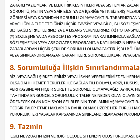
ZARARLI YAZILIMLAR, VE ELEKTRİK KESİNTİLERİ VEYA SİSTEM ARIZALARI
GÖRÜNTÜ, METİN VEYA SAİR BİLGİ YA DA İÇERİĞE YETKİSİZ ERİŞİMLERD
GÖRMESİ VEYA KAYBINDAN SORUMLU OLMAYACAKTIR. TARAFIMIZDAN VEY
ARACILIĞIYLA ELDE ETTİĞİNİZ HİÇBİR TAVSİYE VEYA BİLGİ, BU SÖZLE
BİZ, BAĞLI ŞİRKETLERİMİZ YA DA LİSANS VERENLERİMİZ, (X) POTANSİY
(Y) SÖZLEŞME YA DA ASSOCIATES PROGRAMI’NA KATILIMINIZLA BAĞLAN
SÖZLEŞME’NİN VEYA ASSOCIATES PROGRAMI’NA KATILIMINIZIN HERHA
ZARARLARDAN HİÇBİR ŞEKİLDE SORUMLU OLMAYACAKTIR. İŞBU BÖLÜM
VEYA SINIRLANDIRILAMAYAN GARANTİLERİ, SORUMLULUKLARI VEYA BEY
8. Sorumluluğa İlişkin Sınırlandırmala
BİZ, VEYA BAĞLI ŞİRKETLERİMİZ VEYA LİSANS VERENLERİMİZDEN HERHA
OLSA DAHİ, HİZMET TEKLİFLERİ İLE BAĞLANTILI DOLAYLI, ARIZİ, HUSUSİ
VERİ KAYBINDAN HİÇBİR SURETTE SORUMLU OLMAYACAĞIZ. AYRICA,
TAHTINDA EN GÜNCEL SORUMLULUK TALEBİNE NEDEN OLAN OLAYIN GER
ÖDENECEK OLAN KOMİSYON GELİRLERİNİN TOPLAMINI AŞMAYACAKTIR. İŞB
TEDBİR TALEP ETME HAKLARI DA DAHİL OLMAK ÜZERE HER TÜRLÜ HA
YÜRÜRLÜKTEKİ YASALAR KAPSAMINDA SINIRLANDIRILAMAYAN YÜKÜMLÜ
9. Tazmin
İLGİLİ MEVZUATIN İZİN VERDİĞİ ÖLÇÜDE SİTENİZİN OLUŞTURULMASI, B