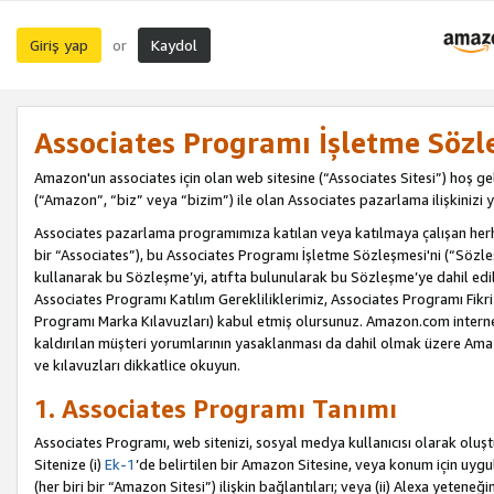
Giriş yap
Kaydol
or
Associates Programı İşletme Sözl
Amazon'un associates için olan web sitesine (“Associates Sitesi”) hoş ge
(“Amazon”, “biz” veya “bizim”) ile olan Associates pazarlama ilişkinizi y
Associates pazarlama programımıza katılan veya katılmaya çalışan herhan
bir “Associates”), bu Associates Programı İşletme Sözleşmesi'ni (“Sözl
kullanarak bu Sözleşme’yi, atıfta bulunularak bu Sözleşme’ye dahil edi
Associates Programı Katılım Gerekliliklerimiz, Associates Programı Fikri
Programı Marka Kılavuzları) kabul etmiş olursunuz. Amazon.com internet 
kaldırılan müşteri yorumlarının yasaklanması da dahil olmak üzere Amazo
ve kılavuzları dikkatlice okuyun.
1. Associates Programı Tanımı
Associates Programı, web sitenizi, sosyal medya kullanıcısı olarak oluştu
Sitenize (i)
Ek-1
’de belirtilen bir Amazon Sitesine, veya konum için uygula
(her biri bir “Amazon Sitesi”) ilişkin bağlantıları; veya (ii) Alexa yeteneğ