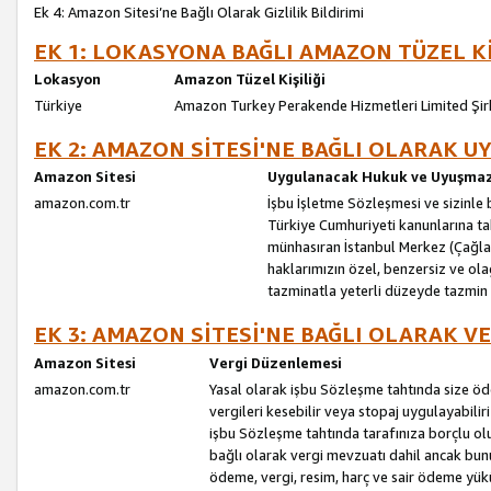
Ek 4: Amazon Sitesi’ne Bağlı Olarak Gizlilik Bildirimi
EK 1: LOKASYONA BAĞLI AMAZON TÜZEL Kİ
Lokasyon
Amazon Tüzel Kişiliği
Türkiye
Amazon Turkey Perakende Hizmetleri Limited Şir
EK 2: AMAZON SİTESİ'NE BAĞLI OLARAK 
Amazon Sitesi
Uygulanacak Hukuk ve Uyuşmazl
amazon.com.tr
İşbu İşletme Sözleşmesi ve sizinle b
Türkiye Cumhuriyeti kanunlarına ta
münhasıran İstanbul Merkez (Çağlaya
haklarımızın özel, benzersiz ve ol
tazminatla yeterli düzeyde tazmin
EK 3: AMAZON SİTESİ'NE BAĞLI OLARAK V
Amazon Sitesi
Vergi Düzenlemesi
amazon.com.tr
Yasal olarak işbu Sözleşme tahtında size ö
vergileri kesebilir veya stopaj uygulayabilir
işbu Sözleşme tahtında tarafınıza borçlu ol
bağlı olarak vergi mevzuatı dahil ancak bu
ödeme, vergi, resim, harç ve sair ödeme yü