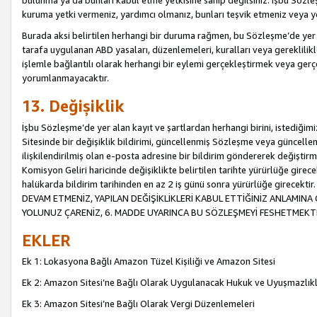
bulunma ya da bunları kabul etme yetkisine sahip değilsiniz. İşbu Sözleş
kuruma yetki vermeniz, yardımcı olmanız, bunları teşvik etmeniz veya yön
Burada aksi belirtilen herhangi bir duruma rağmen, bu Sözleşme’de yer a
tarafa uygulanan ABD yasaları, düzenlemeleri, kuralları veya gereklilikl
işlemle bağlantılı olarak herhangi bir eylemi gerçekleştirmek veya ge
yorumlanmayacaktır.
13. Değişiklik
İşbu Sözleşme’de yer alan kayıt ve şartlardan herhangi birini, istediğ
Sitesinde bir değişiklik bildirimi, güncellenmiş Sözleşme veya güncell
ilişkilendirilmiş olan e-posta adresine bir bildirim göndererek değiştir
Komisyon Geliri haricinde değişiklikte belirtilen tarihte yürürlüğe girec
halükarda bildirim tarihinden en az 2 iş günü sonra yürürlüğe gire
DEVAM ETMENİZ, YAPILAN DEĞİŞİKLİKLERİ KABUL ETTİĞİNİZ ANLAMINA 
YOLUNUZ ÇARENİZ, 6. MADDE UYARINCA BU SÖZLEŞMEYİ FESHETMEKTİ
EKLER
Ek 1: Lokasyona Bağlı Amazon Tüzel Kişiliği ve Amazon Sitesi
Ek 2: Amazon Sitesi’ne Bağlı Olarak Uygulanacak Hukuk ve Uyuşmazlık
Ek 3: Amazon Sitesi’ne Bağlı Olarak Vergi Düzenlemeleri