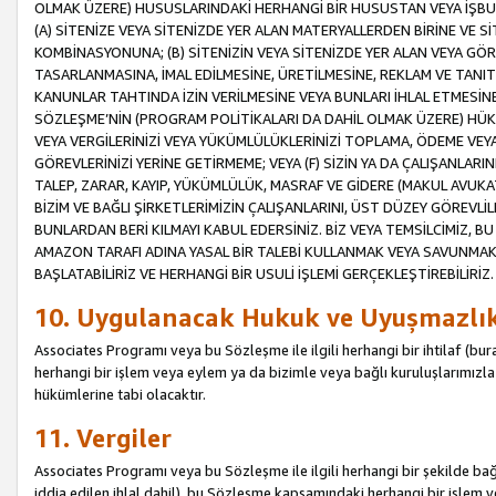
OLMAK ÜZERE) HUSUSLARINDAKİ HERHANGİ BİR HUSUSTAN VEYA İŞBU
(A) SİTENİZE VEYA SİTENİZDE YER ALAN MATERYALLERDEN BİRİNE VE S
KOMBİNASYONUNA; (B) SİTENİZİN VEYA SİTENİZDE YER ALAN VEYA GÖR
TASARLANMASINA, İMAL EDİLMESİNE, ÜRETİLMESİNE, REKLAM VE TANIT
KANUNLAR TAHTINDA İZİN VERİLMESİNE VEYA BUNLARI İHLAL ETMESİNE 
SÖZLEŞME’NİN (PROGRAM POLİTİKALARI DA DAHİL OLMAK ÜZERE) HÜKÜ
VEYA VERGİLERİNİZİ VEYA YÜKÜMLÜLÜKLERİNİZİ TOPLAMA, ÖDEME VEY
GÖREVLERİNİZİ YERİNE GETİRMEME; VEYA (F) SİZİN YA DA ÇALIŞANLARINI
TALEP, ZARAR, KAYIP, YÜKÜMLÜLÜK, MASRAF VE GİDERE (MAKUL AVUKATLI
BİZİM VE BAĞLI ŞİRKETLERİMİZİN ÇALIŞANLARINI, ÜST DÜZEY GÖREVLİL
BUNLARDAN BERİ KILMAYI KABUL EDERSİNİZ. BİZ VEYA TEMSİLCİMİZ, 
AMAZON TARAFI ADINA YASAL BİR TALEBİ KULLANMAK VEYA SAVUNMAK 
BAŞLATABİLİRİZ VE HERHANGİ BİR USULİ İŞLEMİ GERÇEKLEŞTİREBİLİRİZ.
10. Uygulanacak Hukuk ve Uyuşmazlı
Associates Programı veya bu Sözleşme ile ilgili herhangi bir ihtilaf (bura
herhangi bir işlem veya eylem ya da bizimle veya bağlı kuruluşlarımızla 
hükümlerine tabi olacaktır.
11. Vergiler
Associates Programı veya bu Sözleşme ile ilgili herhangi bir şekilde bağla
iddia edilen ihlal dahil), bu Sözleşme kapsamındaki herhangi bir işlem v