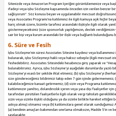
Sitenizde veya Amazon’un Program İçeriğini görüntülemenize veya başka b
ifadeyi veya işbu Sözleşme kapsamında önceden izin verilen benzer bir 
sağlıyorum”. Söz konusu beyan ve uygulanabilir mevzuat doğrultusunda 
veya Associates Programı’na katılımınız ile ilgili kamuya açık hiçbir be
hariç olmak üzere, bizimle tarafınız arasındaki ilişkiyle ilgili olarak ya
göstermeyeceksiniz (size sponsorluk yaptığımızın, destek verdiğimizin v
sair bir kişi veya kurum arasındaki bir ilişki veya bağlantı bulunduğunu
6. Süre ve Fesih
İşbu Sözleşme’nin süresi Associates Sitesine kaydınız veya kullanımınız i
bulunarak, işbu Sözleşmeyi haklı veya haksız sebeple (ilgili mevzuat 
feshedebiliriz. Associates Sitesindeki hesabınıza giriş yaparak ve “He
bulunabilirsiniz. Ayrıca, işbu Sözleşme’yi aşağıdaki durumlarda yazılı bi
Sözleşme’yi esaslı bir şekilde ihlal etmeniz; (b) işbu Sözleşme’yi (herhan
size göndereceğimiz bildirimizi takip eden 7 gün içinde gidermemeniz; 
kalabileceğimize kanaat getirmemiz; (d) sizin veya Programa katılımını
katılımınızın yanıltıcı, dolandırıcılık içeren veya yasa dışı faaliyetler i
tarafından yürütülen faaliyetlerle ilgili olarak vergi tahsilatı gerekli
sizin veya sizinle ilişkili olduğunu ya da sizinle birlikte hareket ettiği
askıya almış) olmamız veya (h) katılımcılara genel olarak sunduğumuz
(a) bendinin amaçları bakımından sınırlama olmaksızın, Madde 5’in ve be
sayılacaktır.