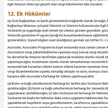
ilgili Amazon Sitesi için geçerli olan vergi hükümlerine tabi olacaktır.
12. Ek Hükümler
(a) Özel Bağlantıları ve İçerik gösteriminizle bağlantılı olarak (örneği
Bağlantıya tıklaması yoluyla) Sitenizle ve Sitenizin kullanıcılarıyla ilgili 
Sözleşme’ye uygunluğu teyit etmek için sitenizi gözden geçirebilir, görü
Sitenizde gösterilen Program İçeriği’nin konumlandırılmasını eğitimlerimi
gösterebiliriz. Kişisel bilgileri nasıl işlediğimizi görmek için lütfen
Ek-4
y
Associate, Associates Programı’na kayıt esnasında veya zaman zaman
Associate’ın vergi yükümlülüklerine uyumuna veya (varsa) vergi düzenlem
bu durumlarda Amazon tarafından yapılacak inceleme olumlu olarak t
yapılmayacağını; incelemenin olumlu olarak tamamlanması öncesinde he
esnasında hak kazanılan ödeme tutarını ödeme kararının tamamen Amazo
vergi düzenlemelerine uyumlu olmadığı anlaşılır ve süreç olumsuz olara
kazansa dahi Associate’a herhangi bir ödeme yapılmayacaktır.
(a) Bizim ve bağlı şirketlerimizin herhangi bir tarihte işbu Sözleşme’dek
girebileceğini, (b) bizim ve bağlı şirketlerimizin herhangi bir zamanda (
uygulamalar işletebileceğini, (c) işbu Sözleşme’nin herhangi bir hükmün
Sözleşme’nin başka bir hükmünü daha sonra uygulama hakkımızdan fera
yapılabilecek tespitlerin veya güncellemelerin, tarafımızca yapılabilece
yapılabileceğini veya verilebileceğini ve ancak yetkili temsilcimiz tarafı