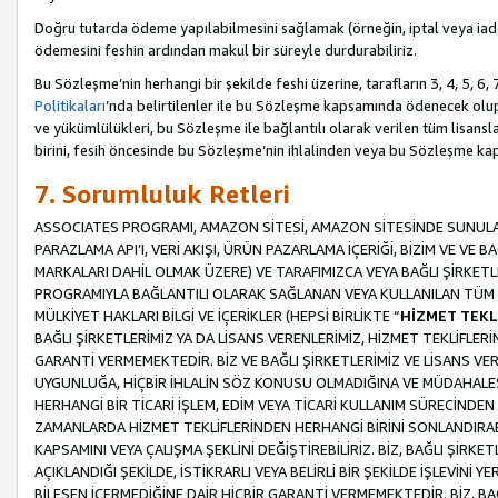
Doğru tutarda ödeme yapılabilmesini sağlamak (örneğin, iptal veya iad
ödemesini feshin ardından makul bir süreyle durdurabiliriz.
Bu Sözleşme’nin herhangi bir şekilde feshi üzerine, tarafların 3, 4, 5, 
Politikaları
’nda belirtilenler ile bu Sözleşme kapsamında ödenecek ol
ve yükümlülükleri, bu Sözleşme ile bağlantılı olarak verilen tüm lisansl
birini, fesih öncesinde bu Sözleşme’nin ihlalinden veya bu Sözleşme 
7. Sorumluluk Retleri
ASSOCIATES PROGRAMI, AMAZON SİTESİ, AMAZON SİTESİNDE SUNULAN
PARAZLAMA API’I, VERİ AKIŞI, ÜRÜN PAZARLAMA İÇERİĞİ, BİZİM VE VE 
MARKALARI DAHİL OLMAK ÜZERE) VE TARAFIMIZCA VEYA BAĞLI ŞİRKETL
PROGRAMIYLA BAĞLANTILI OLARAK SAĞLANAN VEYA KULLANILAN TÜM TE
MÜLKİYET HAKLARI BİLGİ VE İÇERİKLER (HEPSİ BİRLİKTE “
HİZMET TEKL
BAĞLI ŞİRKETLERİMİZ YA DA LİSANS VERENLERİMİZ, HİZMET TEKLİFLER
GARANTİ VERMEMEKTEDİR. BİZ VE BAĞLI ŞİRKETLERİMİZ VE LİSANS VEREN
UYGUNLUĞA, HİÇBİR İHLALİN SÖZ KONUSU OLMADIĞINA VE MÜDAHALESİ
HERHANGİ BİR TİCARİ İŞLEM, EDİM VEYA TİCARİ KULLANIM SÜRECİND
ZAMANLARDA HİZMET TEKLİFLERİNDEN HERHANGİ BİRİNİ SONLANDIRABİLİ
KAPSAMINI VEYA ÇALIŞMA ŞEKLİNİ DEĞİŞTİREBİLİRİZ. BİZ, BAĞLI ŞİRKE
AÇIKLANDIĞI ŞEKİLDE, İSTİKRARLI VEYA BELİRLİ BİR ŞEKİLDE İŞLEVİNİ
BİLEŞEN İÇERMEDİĞİNE DAİR HİÇBİR GARANTİ VERMEMEKTEDİR. BİZ, BAĞ