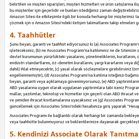
belirtilen ve müşteri siparişleri, müşteri hizmetleri ve ürün satışlarına il
bu müşteriler için geçerlidir ve bunları istediğimiz zaman değiştirebili
Amazon Sitesi ile etkileşimle ilgili bir konuda herhangi bir müşterimiz ta
çözmek için o Amazon Sitesi’ndeki iletişim talimatlarını takip etmeleri ge
4. Taahhütler
Şunu beyan, garanti ve taahhüt ediyorsunuz ki (a) Associates Programı’
işleteceksiniz, (b) ne Associates Programı’na katılımınız ne de Sitenizin 
devlet kurumunun yürürlükteki yasalarını, yönetmeliklerini, kurallarını, dü
endüstri standartlarını, öz-denetim kurallarını, yargı kararlarını veya diğ
dahil) ihlal etmeyecektir, (c) yasal olarak sözleşmelere girebilirsiniz (
engellenmemiştir), (d) Associates Programı’na katılma isteğinizi bağıms
beyan, garanti veya açıklamaya güvenmiyorsunuz, (e) ABD yaptırımlarına
ABD yasalarına uygun olarak uygulanan yaptırımlara tabi iseniz Progra
mallar, yazılımlar, teknoloji ve hizmetler için geçerli olan ABD ihracat 
ve yeniden ihracat kısıtlamalarına uyacaksınız ve (g) Associates Programı i
güncellemek için Associates Sitesi’ndeki hesabınıza giriş yaparak “Hesap 
Associates Programı ile bağlantılı olarak herhangi bir zamanda bekleye
veya taahhütte bulunmuyoruz ve beklentilerinize dayanarak gerçekleşt
5. Kendinizi Associate Olarak Tanıtma