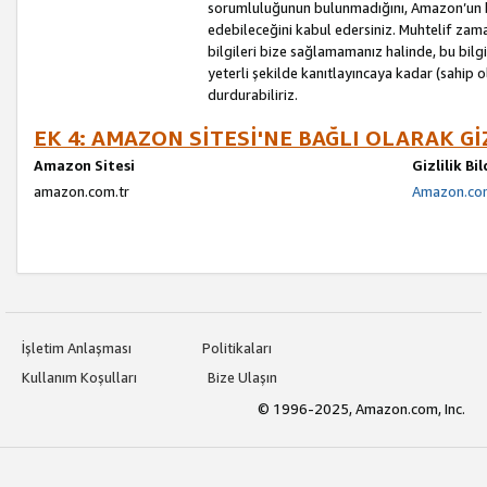
sorumluluğunun bulunmadığını, Amazon’un bu
edebileceğini kabul edersiniz. Muhtelif zama
bilgileri bize sağlamamanız halinde, bu bil
yeterli şekilde kanıtlayıncaya kadar (sahip
durdurabiliriz.
EK 4: AMAZON SİTESİ'NE BAĞLI OLARAK Gİ
Amazon Sitesi
Gizlilik Bi
amazon.com.tr
Amazon.com.
İşletim Anlaşması
Politikaları
Kullanım Koşulları
Bize Ulaşın
© 1996-2025, Amazon.com, Inc.