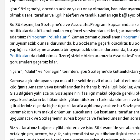
İşbu Sözleşme’yi, önceden açık ve yazılı onay olmadan, kanunlar uyarın
olmak üzere, taraflar ve ilgili halefleri ve temlik alanları için bağlayıc
Bu Sözleşme, bu Sözleşme’de ve AssociatesProgramı kapsamında size sunu
politikalarda atıfta bulunulan en güncel versiyonları, ekleri, şartnamele
edersiniz (“
Program Politikaları
”).Zaman zaman güncellenen
Program Po
bir uyuşmazlık olması durumunda, bu Sözleşme geçerli olacaktır. Bu Söz
yaptığınız sözleşme arasında bir uyuşmazlık olması durumunda, bu ayrı 
Politikaları
da dahil olmak üzere) sizinle bizim aramızda AssociatesProg
görüşmeleri geçersiz kılar.
“İçerir”, “dahil” ve “örneğin” terimleri, işbu Sözleşme’de kullanıldıkları
Kamuya açık olmayan veya makul bir şekilde gizli olarak kabul edilmesi g
kıldığımız Amazon veya iştiraklerinden herhangi biriyle ilgili bilgiler, A
Gizli Bilgileri yalnızca bu Sözleşme’nin ifası için makul ölçüde gerekli o
veya kuruluşların bu hükümdeki yükümlülüklerin farkında olmasını ve bunl
iştirakleriniz dışında hiçbir üçüncü tarafa açıklamayacak ve bu Sözleşme’
korumak için tüm makul önlemleri alacaksınız. Bu kısıtlama, taraflar aras
uygulanacak ve Sözleşmenin süresi boyunca ve feshedilmesinden sonraki
Biz ve tarafınız bağımsız yüklenicileriz ve işbu Sözleşme’de yer alan hiçbi
ortak girişim, acente, bayilik, satış temsilcisi veya istihdam ilişkisi te