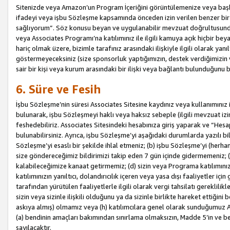
Sitenizde veya Amazon’un Program İçeriğini görüntülemenize veya başka b
ifadeyi veya işbu Sözleşme kapsamında önceden izin verilen benzer bir 
sağlıyorum”. Söz konusu beyan ve uygulanabilir mevzuat doğrultusunda 
veya Associates Programı’na katılımınız ile ilgili kamuya açık hiçbir be
hariç olmak üzere, bizimle tarafınız arasındaki ilişkiyle ilgili olarak ya
göstermeyeceksiniz (size sponsorluk yaptığımızın, destek verdiğimizin v
sair bir kişi veya kurum arasındaki bir ilişki veya bağlantı bulunduğunu
6. Süre ve Fesih
İşbu Sözleşme’nin süresi Associates Sitesine kaydınız veya kullanımınız i
bulunarak, işbu Sözleşmeyi haklı veya haksız sebeple (ilgili mevzuat 
feshedebiliriz. Associates Sitesindeki hesabınıza giriş yaparak ve “He
bulunabilirsiniz. Ayrıca, işbu Sözleşme’yi aşağıdaki durumlarda yazılı bi
Sözleşme’yi esaslı bir şekilde ihlal etmeniz; (b) işbu Sözleşme’yi (herhan
size göndereceğimiz bildirimizi takip eden 7 gün içinde gidermemeniz; 
kalabileceğimize kanaat getirmemiz; (d) sizin veya Programa katılımını
katılımınızın yanıltıcı, dolandırıcılık içeren veya yasa dışı faaliyetler i
tarafından yürütülen faaliyetlerle ilgili olarak vergi tahsilatı gerekli
sizin veya sizinle ilişkili olduğunu ya da sizinle birlikte hareket ettiği
askıya almış) olmamız veya (h) katılımcılara genel olarak sunduğumuz
(a) bendinin amaçları bakımından sınırlama olmaksızın, Madde 5’in ve be
sayılacaktır.