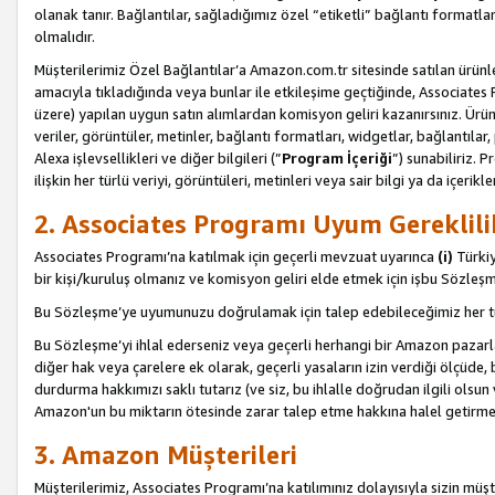
olanak tanır. Bağlantılar, sağladığımız özel “etiketli” bağlantı formatl
olmalıdır.
Müşterilerimiz Özel Bağlantılar’a Amazon.com.tr sitesinde satılan ürün
amacıyla tıkladığında veya bunlar ile etkileşime geçtiğinde, Associates Pro
üzere) yapılan uygun satın alımlardan komisyon geliri kazanırsınız. Ürün
veriler, görüntüler, metinler, bağlantı formatları, widgetlar, bağlantıla
Alexa işlevsellikleri ve diğer bilgileri (”
Program İçeriği
”) sunabiliriz. 
ilişkin her türlü veriyi, görüntüleri, metinleri veya sair bilgi ya da içeri
2. Associates Programı Uyum Gereklili
Associates Programı’na katılmak için geçerli mevzuat uyarınca
(i)
Türkiy
bir kişi/kuruluş olmanız ve komisyon geliri elde etmek için işbu Sözle
Bu Sözleşme’ye uyumunuzu doğrulamak için talep edebileceğimiz her tü
Bu Sözleşme’yi ihlal ederseniz veya geçerli herhangi bir Amazon pazarl
diğer hak veya çarelere ek olarak, geçerli yasaların izin verdiği ölçüd
durdurma hakkımızı saklı tutarız (ve siz, bu ihlalle doğrudan ilgili ols
Amazon'un bu miktarın ötesinde zarar talep etme hakkına halel getirmek
3. Amazon Müşterileri
Müşterilerimiz, Associates Programı’na katılımınız dolayısıyla sizin müşt