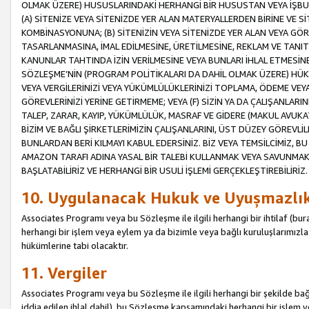
OLMAK ÜZERE) HUSUSLARINDAKİ HERHANGİ BİR HUSUSTAN VEYA İŞBU
(A) SİTENİZE VEYA SİTENİZDE YER ALAN MATERYALLERDEN BİRİNE VE S
KOMBİNASYONUNA; (B) SİTENİZİN VEYA SİTENİZDE YER ALAN VEYA GÖR
TASARLANMASINA, İMAL EDİLMESİNE, ÜRETİLMESİNE, REKLAM VE TANIT
KANUNLAR TAHTINDA İZİN VERİLMESİNE VEYA BUNLARI İHLAL ETMESİNE 
SÖZLEŞME’NİN (PROGRAM POLİTİKALARI DA DAHİL OLMAK ÜZERE) HÜKÜ
VEYA VERGİLERİNİZİ VEYA YÜKÜMLÜLÜKLERİNİZİ TOPLAMA, ÖDEME VEY
GÖREVLERİNİZİ YERİNE GETİRMEME; VEYA (F) SİZİN YA DA ÇALIŞANLARINI
TALEP, ZARAR, KAYIP, YÜKÜMLÜLÜK, MASRAF VE GİDERE (MAKUL AVUKATLI
BİZİM VE BAĞLI ŞİRKETLERİMİZİN ÇALIŞANLARINI, ÜST DÜZEY GÖREVLİL
BUNLARDAN BERİ KILMAYI KABUL EDERSİNİZ. BİZ VEYA TEMSİLCİMİZ, 
AMAZON TARAFI ADINA YASAL BİR TALEBİ KULLANMAK VEYA SAVUNMAK 
BAŞLATABİLİRİZ VE HERHANGİ BİR USULİ İŞLEMİ GERÇEKLEŞTİREBİLİRİZ.
10. Uygulanacak Hukuk ve Uyuşmazlı
Associates Programı veya bu Sözleşme ile ilgili herhangi bir ihtilaf (bura
herhangi bir işlem veya eylem ya da bizimle veya bağlı kuruluşlarımızla 
hükümlerine tabi olacaktır.
11. Vergiler
Associates Programı veya bu Sözleşme ile ilgili herhangi bir şekilde bağla
iddia edilen ihlal dahil), bu Sözleşme kapsamındaki herhangi bir işlem v