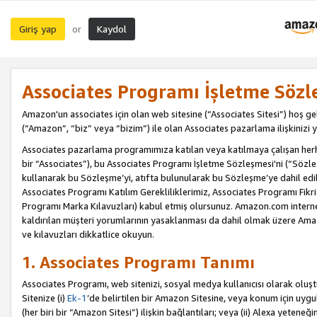
Giriş yap
Kaydol
or
Associates Programı İşletme Sözl
Amazon'un associates için olan web sitesine (“Associates Sitesi”) hoş ge
(“Amazon”, “biz” veya “bizim”) ile olan Associates pazarlama ilişkinizi y
Associates pazarlama programımıza katılan veya katılmaya çalışan herhan
bir “Associates”), bu Associates Programı İşletme Sözleşmesi'ni (“Sözl
kullanarak bu Sözleşme’yi, atıfta bulunularak bu Sözleşme’ye dahil edi
Associates Programı Katılım Gerekliliklerimiz, Associates Programı Fikri
Programı Marka Kılavuzları) kabul etmiş olursunuz. Amazon.com internet 
kaldırılan müşteri yorumlarının yasaklanması da dahil olmak üzere Amazo
ve kılavuzları dikkatlice okuyun.
1. Associates Programı Tanımı
Associates Programı, web sitenizi, sosyal medya kullanıcısı olarak oluştu
Sitenize (i)
Ek-1
’de belirtilen bir Amazon Sitesine, veya konum için uygula
(her biri bir “Amazon Sitesi”) ilişkin bağlantıları; veya (ii) Alexa yeteneğ