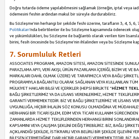
Doğru tutarda ödeme yapılabilmesini sağlamak (örneğin, iptal veya iad
ödemesini feshin ardından makul bir süreyle durdurabiliriz.
Bu Sözleşme’nin herhangi bir şekilde feshi üzerine, tarafların 3, 4, 5, 
Politikaları
’nda belirtilenler ile bu Sözleşme kapsamında ödenecek ol
ve yükümlülükleri, bu Sözleşme ile bağlantılı olarak verilen tüm lisansl
birini, fesih öncesinde bu Sözleşme’nin ihlalinden veya bu Sözleşme 
7. Sorumluluk Retleri
ASSOCIATES PROGRAMI, AMAZON SİTESİ, AMAZON SİTESİNDE SUNULAN
PARAZLAMA API’I, VERİ AKIŞI, ÜRÜN PAZARLAMA İÇERİĞİ, BİZİM VE VE 
MARKALARI DAHİL OLMAK ÜZERE) VE TARAFIMIZCA VEYA BAĞLI ŞİRKETL
PROGRAMIYLA BAĞLANTILI OLARAK SAĞLANAN VEYA KULLANILAN TÜM TE
MÜLKİYET HAKLARI BİLGİ VE İÇERİKLER (HEPSİ BİRLİKTE “
HİZMET TEKL
BAĞLI ŞİRKETLERİMİZ YA DA LİSANS VERENLERİMİZ, HİZMET TEKLİFLER
GARANTİ VERMEMEKTEDİR. BİZ VE BAĞLI ŞİRKETLERİMİZ VE LİSANS VEREN
UYGUNLUĞA, HİÇBİR İHLALİN SÖZ KONUSU OLMADIĞINA VE MÜDAHALESİ
HERHANGİ BİR TİCARİ İŞLEM, EDİM VEYA TİCARİ KULLANIM SÜRECİND
ZAMANLARDA HİZMET TEKLİFLERİNDEN HERHANGİ BİRİNİ SONLANDIRABİLİ
KAPSAMINI VEYA ÇALIŞMA ŞEKLİNİ DEĞİŞTİREBİLİRİZ. BİZ, BAĞLI ŞİRKE
AÇIKLANDIĞI ŞEKİLDE, İSTİKRARLI VEYA BELİRLİ BİR ŞEKİLDE İŞLEVİNİ
BİLEŞEN İÇERMEDİĞİNE DAİR HİÇBİR GARANTİ VERMEMEKTEDİR. BİZ, BAĞ