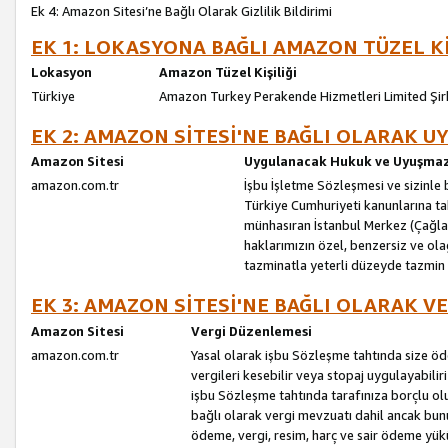
Ek 4: Amazon Sitesi’ne Bağlı Olarak Gizlilik Bildirimi
EK 1: LOKASYONA BAĞLI AMAZON TÜZEL Kİ
Lokasyon
Amazon Tüzel Kişiliği
Türkiye
Amazon Turkey Perakende Hizmetleri Limited Şir
EK 2: AMAZON SİTESİ'NE BAĞLI OLARAK 
Amazon Sitesi
Uygulanacak Hukuk ve Uyuşmazl
amazon.com.tr
İşbu İşletme Sözleşmesi ve sizinle b
Türkiye Cumhuriyeti kanunlarına ta
münhasıran İstanbul Merkez (Çağlaya
haklarımızın özel, benzersiz ve ol
tazminatla yeterli düzeyde tazmin
EK 3: AMAZON SİTESİ'NE BAĞLI OLARAK V
Amazon Sitesi
Vergi Düzenlemesi
amazon.com.tr
Yasal olarak işbu Sözleşme tahtında size ö
vergileri kesebilir veya stopaj uygulayabilir
işbu Sözleşme tahtında tarafınıza borçlu ol
bağlı olarak vergi mevzuatı dahil ancak bu
ödeme, vergi, resim, harç ve sair ödeme yü