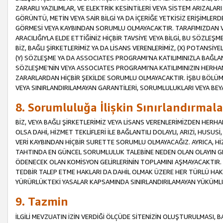
ZARARLI YAZILIMLAR, VE ELEKTRİK KESİNTİLERİ VEYA SİSTEM ARIZALARI
GÖRÜNTÜ, METİN VEYA SAİR BİLGİ YA DA İÇERİĞE YETKİSİZ ERİŞİMLERD
GÖRMESİ VEYA KAYBINDAN SORUMLU OLMAYACAKTIR. TARAFIMIZDAN VEY
ARACILIĞIYLA ELDE ETTİĞİNİZ HİÇBİR TAVSİYE VEYA BİLGİ, BU SÖZLE
BİZ, BAĞLI ŞİRKETLERİMİZ YA DA LİSANS VERENLERİMİZ, (X) POTANSİY
(Y) SÖZLEŞME YA DA ASSOCIATES PROGRAMI’NA KATILIMINIZLA BAĞLAN
SÖZLEŞME’NİN VEYA ASSOCIATES PROGRAMI’NA KATILIMINIZIN HERHA
ZARARLARDAN HİÇBİR ŞEKİLDE SORUMLU OLMAYACAKTIR. İŞBU BÖLÜM
VEYA SINIRLANDIRILAMAYAN GARANTİLERİ, SORUMLULUKLARI VEYA BEY
8. Sorumluluğa İlişkin Sınırlandırmala
BİZ, VEYA BAĞLI ŞİRKETLERİMİZ VEYA LİSANS VERENLERİMİZDEN HERHA
OLSA DAHİ, HİZMET TEKLİFLERİ İLE BAĞLANTILI DOLAYLI, ARIZİ, HUSUSİ
VERİ KAYBINDAN HİÇBİR SURETTE SORUMLU OLMAYACAĞIZ. AYRICA,
TAHTINDA EN GÜNCEL SORUMLULUK TALEBİNE NEDEN OLAN OLAYIN GER
ÖDENECEK OLAN KOMİSYON GELİRLERİNİN TOPLAMINI AŞMAYACAKTIR. İŞB
TEDBİR TALEP ETME HAKLARI DA DAHİL OLMAK ÜZERE HER TÜRLÜ HA
YÜRÜRLÜKTEKİ YASALAR KAPSAMINDA SINIRLANDIRILAMAYAN YÜKÜMLÜ
9. Tazmin
İLGİLİ MEVZUATIN İZİN VERDİĞİ ÖLÇÜDE SİTENİZİN OLUŞTURULMASI, B