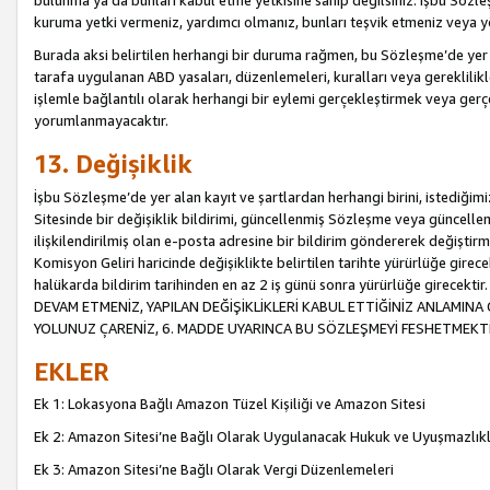
bulunma ya da bunları kabul etme yetkisine sahip değilsiniz. İşbu Sözleş
kuruma yetki vermeniz, yardımcı olmanız, bunları teşvik etmeniz veya yön
Burada aksi belirtilen herhangi bir duruma rağmen, bu Sözleşme’de yer a
tarafa uygulanan ABD yasaları, düzenlemeleri, kuralları veya gereklilikl
işlemle bağlantılı olarak herhangi bir eylemi gerçekleştirmek veya ge
yorumlanmayacaktır.
13. Değişiklik
İşbu Sözleşme’de yer alan kayıt ve şartlardan herhangi birini, istediğ
Sitesinde bir değişiklik bildirimi, güncellenmiş Sözleşme veya güncell
ilişkilendirilmiş olan e-posta adresine bir bildirim göndererek değiştir
Komisyon Geliri haricinde değişiklikte belirtilen tarihte yürürlüğe girec
halükarda bildirim tarihinden en az 2 iş günü sonra yürürlüğe gire
DEVAM ETMENİZ, YAPILAN DEĞİŞİKLİKLERİ KABUL ETTİĞİNİZ ANLAMINA 
YOLUNUZ ÇARENİZ, 6. MADDE UYARINCA BU SÖZLEŞMEYİ FESHETMEKTİ
EKLER
Ek 1: Lokasyona Bağlı Amazon Tüzel Kişiliği ve Amazon Sitesi
Ek 2: Amazon Sitesi’ne Bağlı Olarak Uygulanacak Hukuk ve Uyuşmazlık
Ek 3: Amazon Sitesi’ne Bağlı Olarak Vergi Düzenlemeleri