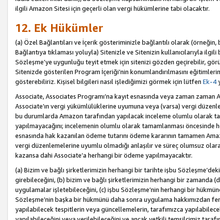
ilgili Amazon Sitesi için geçerli olan vergi hükümlerine tabi olacaktır.
12. Ek Hükümler
(a) Özel Bağlantıları ve İçerik gösteriminizle bağlantılı olarak (örneği
Bağlantıya tıklaması yoluyla) Sitenizle ve Sitenizin kullanıcılarıyla ilgili 
Sözleşme’ye uygunluğu teyit etmek için sitenizi gözden geçirebilir, görü
Sitenizde gösterilen Program İçeriği’nin konumlandırılmasını eğitimlerimi
gösterebiliriz. Kişisel bilgileri nasıl işlediğimizi görmek için lütfen
Ek-4
y
Associate, Associates Programı’na kayıt esnasında veya zaman zaman
Associate’ın vergi yükümlülüklerine uyumuna veya (varsa) vergi düzenlem
bu durumlarda Amazon tarafından yapılacak inceleme olumlu olarak t
yapılmayacağını; incelemenin olumlu olarak tamamlanması öncesinde he
esnasında hak kazanılan ödeme tutarını ödeme kararının tamamen Amazo
vergi düzenlemelerine uyumlu olmadığı anlaşılır ve süreç olumsuz olara
kazansa dahi Associate’a herhangi bir ödeme yapılmayacaktır.
(a) Bizim ve bağlı şirketlerimizin herhangi bir tarihte işbu Sözleşme’dek
girebileceğini, (b) bizim ve bağlı şirketlerimizin herhangi bir zamanda (
uygulamalar işletebileceğini, (c) işbu Sözleşme’nin herhangi bir hükmün
Sözleşme’nin başka bir hükmünü daha sonra uygulama hakkımızdan fera
yapılabilecek tespitlerin veya güncellemelerin, tarafımızca yapılabilece
yapılabileceğini veya verilebileceğini ve ancak yetkili temsilcimiz tarafı