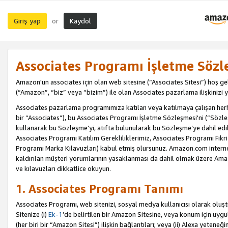
Giriş yap
Kaydol
or
Associates Programı İşletme Sözl
Amazon'un associates için olan web sitesine (“Associates Sitesi”) hoş ge
(“Amazon”, “biz” veya “bizim”) ile olan Associates pazarlama ilişkinizi y
Associates pazarlama programımıza katılan veya katılmaya çalışan herhan
bir “Associates”), bu Associates Programı İşletme Sözleşmesi'ni (“Sözl
kullanarak bu Sözleşme’yi, atıfta bulunularak bu Sözleşme’ye dahil edi
Associates Programı Katılım Gerekliliklerimiz, Associates Programı Fikri
Programı Marka Kılavuzları) kabul etmiş olursunuz. Amazon.com internet 
kaldırılan müşteri yorumlarının yasaklanması da dahil olmak üzere Amazo
ve kılavuzları dikkatlice okuyun.
1. Associates Programı Tanımı
Associates Programı, web sitenizi, sosyal medya kullanıcısı olarak oluştu
Sitenize (i)
Ek-1
’de belirtilen bir Amazon Sitesine, veya konum için uygula
(her biri bir “Amazon Sitesi”) ilişkin bağlantıları; veya (ii) Alexa yeteneğ