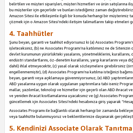
belirtilen ve müşteri siparişleri, müşteri hizmetleri ve ürün satışlarına il
bu müşteriler için geçerlidir ve bunları istediğimiz zaman değiştirebili
Amazon Sitesi ile etkileşimle ilgili bir konuda herhangi bir müşterimiz ta
çözmek için o Amazon Sitesi’ndeki iletişim talimatlarını takip etmeleri ge
4. Taahhütler
Şunu beyan, garanti ve taahhüt ediyorsunuz ki (a) Associates Programı’
işleteceksiniz, (b) ne Associates Programı’na katılımınız ne de Sitenizin 
devlet kurumunun yürürlükteki yasalarını, yönetmeliklerini, kurallarını, dü
endüstri standartlarını, öz-denetim kurallarını, yargı kararlarını veya diğ
dahil) ihlal etmeyecektir, (c) yasal olarak sözleşmelere girebilirsiniz (
engellenmemiştir), (d) Associates Programı’na katılma isteğinizi bağıms
beyan, garanti veya açıklamaya güvenmiyorsunuz, (e) ABD yaptırımlarına
ABD yasalarına uygun olarak uygulanan yaptırımlara tabi iseniz Progra
mallar, yazılımlar, teknoloji ve hizmetler için geçerli olan ABD ihracat 
ve yeniden ihracat kısıtlamalarına uyacaksınız ve (g) Associates Programı i
güncellemek için Associates Sitesi’ndeki hesabınıza giriş yaparak “Hesap 
Associates Programı ile bağlantılı olarak herhangi bir zamanda bekleye
veya taahhütte bulunmuyoruz ve beklentilerinize dayanarak gerçekleşt
5. Kendinizi Associate Olarak Tanıtma