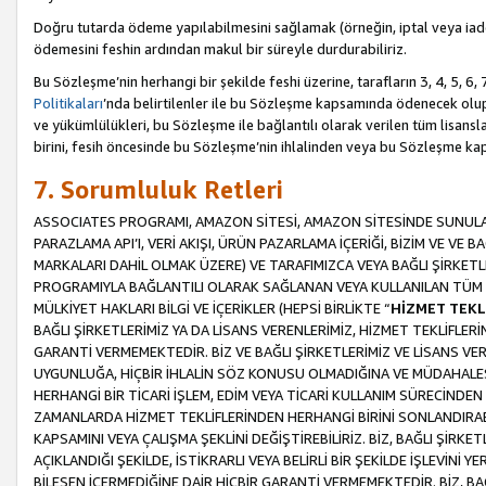
Doğru tutarda ödeme yapılabilmesini sağlamak (örneğin, iptal veya iad
ödemesini feshin ardından makul bir süreyle durdurabiliriz.
Bu Sözleşme’nin herhangi bir şekilde feshi üzerine, tarafların 3, 4, 5, 
Politikaları
’nda belirtilenler ile bu Sözleşme kapsamında ödenecek ol
ve yükümlülükleri, bu Sözleşme ile bağlantılı olarak verilen tüm lisansl
birini, fesih öncesinde bu Sözleşme’nin ihlalinden veya bu Sözleşme 
7. Sorumluluk Retleri
ASSOCIATES PROGRAMI, AMAZON SİTESİ, AMAZON SİTESİNDE SUNULAN
PARAZLAMA API’I, VERİ AKIŞI, ÜRÜN PAZARLAMA İÇERİĞİ, BİZİM VE VE 
MARKALARI DAHİL OLMAK ÜZERE) VE TARAFIMIZCA VEYA BAĞLI ŞİRKETL
PROGRAMIYLA BAĞLANTILI OLARAK SAĞLANAN VEYA KULLANILAN TÜM TE
MÜLKİYET HAKLARI BİLGİ VE İÇERİKLER (HEPSİ BİRLİKTE “
HİZMET TEKL
BAĞLI ŞİRKETLERİMİZ YA DA LİSANS VERENLERİMİZ, HİZMET TEKLİFLER
GARANTİ VERMEMEKTEDİR. BİZ VE BAĞLI ŞİRKETLERİMİZ VE LİSANS VEREN
UYGUNLUĞA, HİÇBİR İHLALİN SÖZ KONUSU OLMADIĞINA VE MÜDAHALESİ
HERHANGİ BİR TİCARİ İŞLEM, EDİM VEYA TİCARİ KULLANIM SÜRECİND
ZAMANLARDA HİZMET TEKLİFLERİNDEN HERHANGİ BİRİNİ SONLANDIRABİLİ
KAPSAMINI VEYA ÇALIŞMA ŞEKLİNİ DEĞİŞTİREBİLİRİZ. BİZ, BAĞLI ŞİRKE
AÇIKLANDIĞI ŞEKİLDE, İSTİKRARLI VEYA BELİRLİ BİR ŞEKİLDE İŞLEVİNİ
BİLEŞEN İÇERMEDİĞİNE DAİR HİÇBİR GARANTİ VERMEMEKTEDİR. BİZ, BAĞ