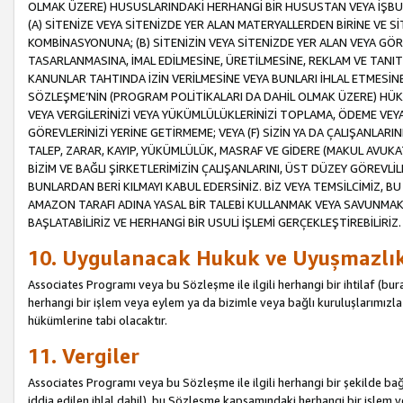
OLMAK ÜZERE) HUSUSLARINDAKİ HERHANGİ BİR HUSUSTAN VEYA İŞBU
(A) SİTENİZE VEYA SİTENİZDE YER ALAN MATERYALLERDEN BİRİNE VE S
KOMBİNASYONUNA; (B) SİTENİZİN VEYA SİTENİZDE YER ALAN VEYA GÖR
TASARLANMASINA, İMAL EDİLMESİNE, ÜRETİLMESİNE, REKLAM VE TANIT
KANUNLAR TAHTINDA İZİN VERİLMESİNE VEYA BUNLARI İHLAL ETMESİNE 
SÖZLEŞME’NİN (PROGRAM POLİTİKALARI DA DAHİL OLMAK ÜZERE) HÜKÜ
VEYA VERGİLERİNİZİ VEYA YÜKÜMLÜLÜKLERİNİZİ TOPLAMA, ÖDEME VEY
GÖREVLERİNİZİ YERİNE GETİRMEME; VEYA (F) SİZİN YA DA ÇALIŞANLARINI
TALEP, ZARAR, KAYIP, YÜKÜMLÜLÜK, MASRAF VE GİDERE (MAKUL AVUKATLI
BİZİM VE BAĞLI ŞİRKETLERİMİZİN ÇALIŞANLARINI, ÜST DÜZEY GÖREVLİL
BUNLARDAN BERİ KILMAYI KABUL EDERSİNİZ. BİZ VEYA TEMSİLCİMİZ, 
AMAZON TARAFI ADINA YASAL BİR TALEBİ KULLANMAK VEYA SAVUNMAK 
BAŞLATABİLİRİZ VE HERHANGİ BİR USULİ İŞLEMİ GERÇEKLEŞTİREBİLİRİZ.
10. Uygulanacak Hukuk ve Uyuşmazlı
Associates Programı veya bu Sözleşme ile ilgili herhangi bir ihtilaf (bura
herhangi bir işlem veya eylem ya da bizimle veya bağlı kuruluşlarımızla 
hükümlerine tabi olacaktır.
11. Vergiler
Associates Programı veya bu Sözleşme ile ilgili herhangi bir şekilde bağla
iddia edilen ihlal dahil), bu Sözleşme kapsamındaki herhangi bir işlem v