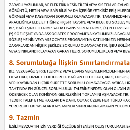
ZARARLI YAZILIMLAR, VE ELEKTRİK KESİNTİLERİ VEYA SİSTEM ARIZALARI
GÖRÜNTÜ, METİN VEYA SAİR BİLGİ YA DA İÇERİĞE YETKİSİZ ERİŞİMLERD
GÖRMESİ VEYA KAYBINDAN SORUMLU OLMAYACAKTIR. TARAFIMIZDAN VEY
ARACILIĞIYLA ELDE ETTİĞİNİZ HİÇBİR TAVSİYE VEYA BİLGİ, BU SÖZLE
BİZ, BAĞLI ŞİRKETLERİMİZ YA DA LİSANS VERENLERİMİZ, (X) POTANSİY
(Y) SÖZLEŞME YA DA ASSOCIATES PROGRAMI’NA KATILIMINIZLA BAĞLAN
SÖZLEŞME’NİN VEYA ASSOCIATES PROGRAMI’NA KATILIMINIZIN HERHA
ZARARLARDAN HİÇBİR ŞEKİLDE SORUMLU OLMAYACAKTIR. İŞBU BÖLÜM
VEYA SINIRLANDIRILAMAYAN GARANTİLERİ, SORUMLULUKLARI VEYA BEY
8. Sorumluluğa İlişkin Sınırlandırmala
BİZ, VEYA BAĞLI ŞİRKETLERİMİZ VEYA LİSANS VERENLERİMİZDEN HERHA
OLSA DAHİ, HİZMET TEKLİFLERİ İLE BAĞLANTILI DOLAYLI, ARIZİ, HUSUSİ
VERİ KAYBINDAN HİÇBİR SURETTE SORUMLU OLMAYACAĞIZ. AYRICA,
TAHTINDA EN GÜNCEL SORUMLULUK TALEBİNE NEDEN OLAN OLAYIN GER
ÖDENECEK OLAN KOMİSYON GELİRLERİNİN TOPLAMINI AŞMAYACAKTIR. İŞB
TEDBİR TALEP ETME HAKLARI DA DAHİL OLMAK ÜZERE HER TÜRLÜ HA
YÜRÜRLÜKTEKİ YASALAR KAPSAMINDA SINIRLANDIRILAMAYAN YÜKÜMLÜ
9. Tazmin
İLGİLİ MEVZUATIN İZİN VERDİĞİ ÖLÇÜDE SİTENİZİN OLUŞTURULMASI, B