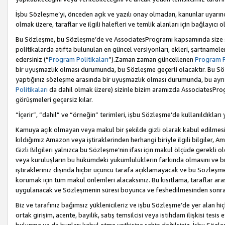
İşbu Sözleşme’yi, önceden açık ve yazılı onay olmadan, kanunlar uyarın
olmak üzere, taraflar ve ilgili halefleri ve temlik alanları için bağlayıc
Bu Sözleşme, bu Sözleşme’de ve AssociatesProgramı kapsamında size sunu
politikalarda atıfta bulunulan en güncel versiyonları, ekleri, şartnamele
edersiniz (“
Program Politikaları
”).Zaman zaman güncellenen
Program Po
bir uyuşmazlık olması durumunda, bu Sözleşme geçerli olacaktır. Bu Söz
yaptığınız sözleşme arasında bir uyuşmazlık olması durumunda, bu ayrı 
Politikaları
da dahil olmak üzere) sizinle bizim aramızda AssociatesProg
görüşmeleri geçersiz kılar.
“İçerir”, “dahil” ve “örneğin” terimleri, işbu Sözleşme’de kullanıldıkları
Kamuya açık olmayan veya makul bir şekilde gizli olarak kabul edilmesi g
kıldığımız Amazon veya iştiraklerinden herhangi biriyle ilgili bilgiler, A
Gizli Bilgileri yalnızca bu Sözleşme’nin ifası için makul ölçüde gerekli o
veya kuruluşların bu hükümdeki yükümlülüklerin farkında olmasını ve bunl
iştirakleriniz dışında hiçbir üçüncü tarafa açıklamayacak ve bu Sözleşme’
korumak için tüm makul önlemleri alacaksınız. Bu kısıtlama, taraflar aras
uygulanacak ve Sözleşmenin süresi boyunca ve feshedilmesinden sonraki
Biz ve tarafınız bağımsız yüklenicileriz ve işbu Sözleşme’de yer alan hiçbi
ortak girişim, acente, bayilik, satış temsilcisi veya istihdam ilişkisi te