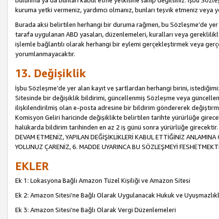
bulunma ya da bunları kabul etme yetkisine sahip değilsiniz. İşbu Sözleş
kuruma yetki vermeniz, yardımcı olmanız, bunları teşvik etmeniz veya yön
Burada aksi belirtilen herhangi bir duruma rağmen, bu Sözleşme’de yer a
tarafa uygulanan ABD yasaları, düzenlemeleri, kuralları veya gereklilikl
işlemle bağlantılı olarak herhangi bir eylemi gerçekleştirmek veya ge
yorumlanmayacaktır.
13. Değişiklik
İşbu Sözleşme’de yer alan kayıt ve şartlardan herhangi birini, istediğ
Sitesinde bir değişiklik bildirimi, güncellenmiş Sözleşme veya güncell
ilişkilendirilmiş olan e-posta adresine bir bildirim göndererek değiştir
Komisyon Geliri haricinde değişiklikte belirtilen tarihte yürürlüğe girec
halükarda bildirim tarihinden en az 2 iş günü sonra yürürlüğe gire
DEVAM ETMENİZ, YAPILAN DEĞİŞİKLİKLERİ KABUL ETTİĞİNİZ ANLAMINA 
YOLUNUZ ÇARENİZ, 6. MADDE UYARINCA BU SÖZLEŞMEYİ FESHETMEKTİ
EKLER
Ek 1: Lokasyona Bağlı Amazon Tüzel Kişiliği ve Amazon Sitesi
Ek 2: Amazon Sitesi’ne Bağlı Olarak Uygulanacak Hukuk ve Uyuşmazlık
Ek 3: Amazon Sitesi’ne Bağlı Olarak Vergi Düzenlemeleri