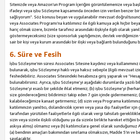
Sitenizde veya Amazon’un Program İçeriğini görüntülemenize veya başka b
ifadeyi veya işbu Sözleşme kapsamında önceden izin verilen benzer bir 
sağlıyorum”. Söz konusu beyan ve uygulanabilir mevzuat doğrultusunda 
veya Associates Programı’na katılımınız ile ilgili kamuya açık hiçbir be
hariç olmak üzere, bizimle tarafınız arasındaki ilişkiyle ilgili olarak ya
göstermeyeceksiniz (size sponsorluk yaptığımızın, destek verdiğimizin v
sair bir kişi veya kurum arasındaki bir ilişki veya bağlantı bulunduğunu
6. Süre ve Fesih
İşbu Sözleşme’nin süresi Associates Sitesine kaydınız veya kullanımınız i
bulunarak, işbu Sözleşmeyi haklı veya haksız sebeple (ilgili mevzuat 
feshedebiliriz. Associates Sitesindeki hesabınıza giriş yaparak ve “He
bulunabilirsiniz. Ayrıca, işbu Sözleşme’yi aşağıdaki durumlarda yazılı bi
Sözleşme’yi esaslı bir şekilde ihlal etmeniz; (b) işbu Sözleşme’yi (herhan
size göndereceğimiz bildirimizi takip eden 7 gün içinde gidermemeniz; 
kalabileceğimize kanaat getirmemiz; (d) sizin veya Programa katılımını
katılımınızın yanıltıcı, dolandırıcılık içeren veya yasa dışı faaliyetler i
tarafından yürütülen faaliyetlerle ilgili olarak vergi tahsilatı gerekli
sizin veya sizinle ilişkili olduğunu ya da sizinle birlikte hareket ettiği
askıya almış) olmamız veya (h) katılımcılara genel olarak sunduğumuz
(a) bendinin amaçları bakımından sınırlama olmaksızın, Madde 5’in ve be
sayılacaktır.