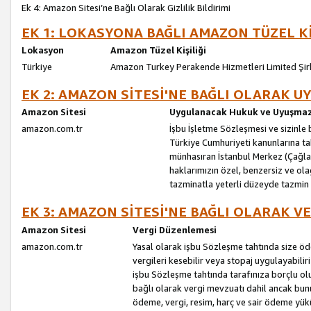
Ek 4: Amazon Sitesi’ne Bağlı Olarak Gizlilik Bildirimi
EK 1: LOKASYONA BAĞLI AMAZON TÜZEL Kİ
Lokasyon
Amazon Tüzel Kişiliği
Türkiye
Amazon Turkey Perakende Hizmetleri Limited Şir
EK 2: AMAZON SİTESİ'NE BAĞLI OLARAK 
Amazon Sitesi
Uygulanacak Hukuk ve Uyuşmazl
amazon.com.tr
İşbu İşletme Sözleşmesi ve sizinle b
Türkiye Cumhuriyeti kanunlarına ta
münhasıran İstanbul Merkez (Çağlaya
haklarımızın özel, benzersiz ve ol
tazminatla yeterli düzeyde tazmin
EK 3: AMAZON SİTESİ'NE BAĞLI OLARAK V
Amazon Sitesi
Vergi Düzenlemesi
amazon.com.tr
Yasal olarak işbu Sözleşme tahtında size ö
vergileri kesebilir veya stopaj uygulayabilir
işbu Sözleşme tahtında tarafınıza borçlu ol
bağlı olarak vergi mevzuatı dahil ancak bu
ödeme, vergi, resim, harç ve sair ödeme yü