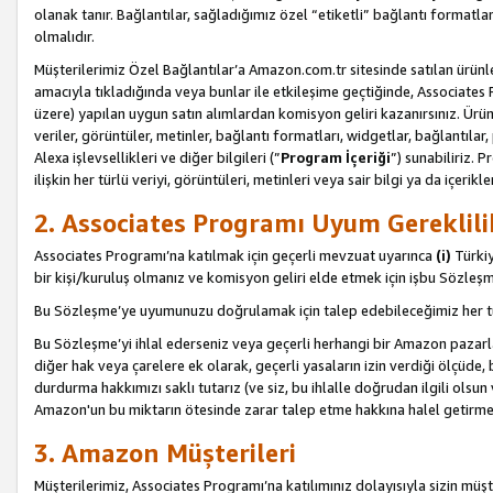
olanak tanır. Bağlantılar, sağladığımız özel “etiketli” bağlantı formatl
olmalıdır.
Müşterilerimiz Özel Bağlantılar’a Amazon.com.tr sitesinde satılan ürün
amacıyla tıkladığında veya bunlar ile etkileşime geçtiğinde, Associates Pro
üzere) yapılan uygun satın alımlardan komisyon geliri kazanırsınız. Ürün
veriler, görüntüler, metinler, bağlantı formatları, widgetlar, bağlantıla
Alexa işlevsellikleri ve diğer bilgileri (”
Program İçeriği
”) sunabiliriz. 
ilişkin her türlü veriyi, görüntüleri, metinleri veya sair bilgi ya da içeri
2. Associates Programı Uyum Gereklili
Associates Programı’na katılmak için geçerli mevzuat uyarınca
(i)
Türkiy
bir kişi/kuruluş olmanız ve komisyon geliri elde etmek için işbu Sözle
Bu Sözleşme’ye uyumunuzu doğrulamak için talep edebileceğimiz her tü
Bu Sözleşme’yi ihlal ederseniz veya geçerli herhangi bir Amazon pazarl
diğer hak veya çarelere ek olarak, geçerli yasaların izin verdiği ölçüd
durdurma hakkımızı saklı tutarız (ve siz, bu ihlalle doğrudan ilgili ols
Amazon'un bu miktarın ötesinde zarar talep etme hakkına halel getirmek
3. Amazon Müşterileri
Müşterilerimiz, Associates Programı’na katılımınız dolayısıyla sizin müşt