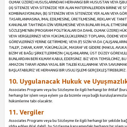
OLMAK ÜZERE) HUSUSLARINDAKİ HERHANGİ BİR HUSUSTAN VEYA İŞBU
(A) SİTENİZE VEYA SİTENİZDE YER ALAN MATERYALLERDEN BİRİNE VE S
KOMBİNASYONUNA; (B) SİTENİZİN VEYA SİTENİZDE YER ALAN VEYA GÖR
TASARLANMASINA, İMAL EDİLMESİNE, ÜRETİLMESİNE, REKLAM VE TANIT
KANUNLAR TAHTINDA İZİN VERİLMESİNE VEYA BUNLARI İHLAL ETMESİNE 
SÖZLEŞME’NİN (PROGRAM POLİTİKALARI DA DAHİL OLMAK ÜZERE) HÜKÜ
VEYA VERGİLERİNİZİ VEYA YÜKÜMLÜLÜKLERİNİZİ TOPLAMA, ÖDEME VEY
GÖREVLERİNİZİ YERİNE GETİRMEME; VEYA (F) SİZİN YA DA ÇALIŞANLARINI
TALEP, ZARAR, KAYIP, YÜKÜMLÜLÜK, MASRAF VE GİDERE (MAKUL AVUKATLI
BİZİM VE BAĞLI ŞİRKETLERİMİZİN ÇALIŞANLARINI, ÜST DÜZEY GÖREVLİL
BUNLARDAN BERİ KILMAYI KABUL EDERSİNİZ. BİZ VEYA TEMSİLCİMİZ, 
AMAZON TARAFI ADINA YASAL BİR TALEBİ KULLANMAK VEYA SAVUNMAK 
BAŞLATABİLİRİZ VE HERHANGİ BİR USULİ İŞLEMİ GERÇEKLEŞTİREBİLİRİZ.
10. Uygulanacak Hukuk ve Uyuşmazlı
Associates Programı veya bu Sözleşme ile ilgili herhangi bir ihtilaf (bura
herhangi bir işlem veya eylem ya da bizimle veya bağlı kuruluşlarımızla 
hükümlerine tabi olacaktır.
11. Vergiler
Associates Programı veya bu Sözleşme ile ilgili herhangi bir şekilde bağla
iddia edilen ihlal dahil), bu Sözleşme kapsamındaki herhangi bir işlem v