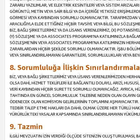
ZARARLI YAZILIMLAR, VE ELEKTRİK KESİNTİLERİ VEYA SİSTEM ARIZALARI
GÖRÜNTÜ, METİN VEYA SAİR BİLGİ YA DA İÇERİĞE YETKİSİZ ERİŞİMLERD
GÖRMESİ VEYA KAYBINDAN SORUMLU OLMAYACAKTIR. TARAFIMIZDAN VEY
ARACILIĞIYLA ELDE ETTİĞİNİZ HİÇBİR TAVSİYE VEYA BİLGİ, BU SÖZLE
BİZ, BAĞLI ŞİRKETLERİMİZ YA DA LİSANS VERENLERİMİZ, (X) POTANSİY
(Y) SÖZLEŞME YA DA ASSOCIATES PROGRAMI’NA KATILIMINIZLA BAĞLAN
SÖZLEŞME’NİN VEYA ASSOCIATES PROGRAMI’NA KATILIMINIZIN HERHA
ZARARLARDAN HİÇBİR ŞEKİLDE SORUMLU OLMAYACAKTIR. İŞBU BÖLÜM
VEYA SINIRLANDIRILAMAYAN GARANTİLERİ, SORUMLULUKLARI VEYA BEY
8. Sorumluluğa İlişkin Sınırlandırmala
BİZ, VEYA BAĞLI ŞİRKETLERİMİZ VEYA LİSANS VERENLERİMİZDEN HERHA
OLSA DAHİ, HİZMET TEKLİFLERİ İLE BAĞLANTILI DOLAYLI, ARIZİ, HUSUSİ
VERİ KAYBINDAN HİÇBİR SURETTE SORUMLU OLMAYACAĞIZ. AYRICA,
TAHTINDA EN GÜNCEL SORUMLULUK TALEBİNE NEDEN OLAN OLAYIN GER
ÖDENECEK OLAN KOMİSYON GELİRLERİNİN TOPLAMINI AŞMAYACAKTIR. İŞB
TEDBİR TALEP ETME HAKLARI DA DAHİL OLMAK ÜZERE HER TÜRLÜ HA
YÜRÜRLÜKTEKİ YASALAR KAPSAMINDA SINIRLANDIRILAMAYAN YÜKÜMLÜ
9. Tazmin
İLGİLİ MEVZUATIN İZİN VERDİĞİ ÖLÇÜDE SİTENİZİN OLUŞTURULMASI, B