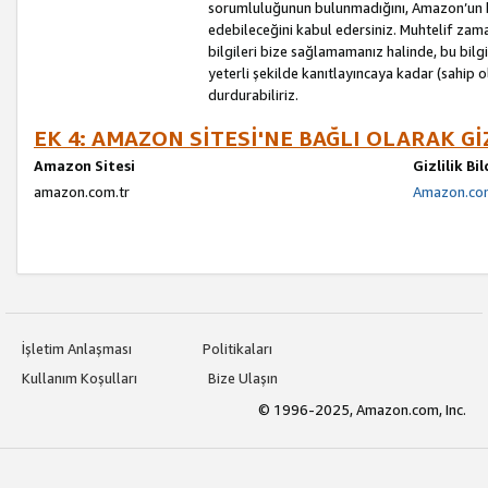
sorumluluğunun bulunmadığını, Amazon’un bu
edebileceğini kabul edersiniz. Muhtelif zama
bilgileri bize sağlamamanız halinde, bu bil
yeterli şekilde kanıtlayıncaya kadar (sahip
durdurabiliriz.
EK 4: AMAZON SİTESİ'NE BAĞLI OLARAK Gİ
Amazon Sitesi
Gizlilik Bi
amazon.com.tr
Amazon.com.
İşletim Anlaşması
Politikaları
Kullanım Koşulları
Bize Ulaşın
© 1996-2025, Amazon.com, Inc.