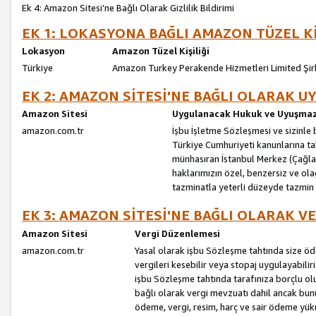
Ek 4: Amazon Sitesi’ne Bağlı Olarak Gizlilik Bildirimi
EK 1: LOKASYONA BAĞLI AMAZON TÜZEL Kİ
Lokasyon
Amazon Tüzel Kişiliği
Türkiye
Amazon Turkey Perakende Hizmetleri Limited Şir
EK 2: AMAZON SİTESİ'NE BAĞLI OLARAK 
Amazon Sitesi
Uygulanacak Hukuk ve Uyuşmazl
amazon.com.tr
İşbu İşletme Sözleşmesi ve sizinle b
Türkiye Cumhuriyeti kanunlarına ta
münhasıran İstanbul Merkez (Çağlaya
haklarımızın özel, benzersiz ve ol
tazminatla yeterli düzeyde tazmin
EK 3: AMAZON SİTESİ'NE BAĞLI OLARAK V
Amazon Sitesi
Vergi Düzenlemesi
amazon.com.tr
Yasal olarak işbu Sözleşme tahtında size ö
vergileri kesebilir veya stopaj uygulayabilir
işbu Sözleşme tahtında tarafınıza borçlu ol
bağlı olarak vergi mevzuatı dahil ancak bu
ödeme, vergi, resim, harç ve sair ödeme yü