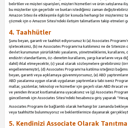
belirtilen ve müşteri siparişleri, müşteri hizmetleri ve ürün satışlarına il
bu müşteriler için geçerlidir ve bunları istediğimiz zaman değiştirebili
Amazon Sitesi ile etkileşimle ilgili bir konuda herhangi bir müşterimiz ta
çözmek için o Amazon Sitesi’ndeki iletişim talimatlarını takip etmeleri ge
4. Taahhütler
Şunu beyan, garanti ve taahhüt ediyorsunuz ki (a) Associates Programı’
işleteceksiniz, (b) ne Associates Programı’na katılımınız ne de Sitenizin 
devlet kurumunun yürürlükteki yasalarını, yönetmeliklerini, kurallarını, dü
endüstri standartlarını, öz-denetim kurallarını, yargı kararlarını veya diğ
dahil) ihlal etmeyecektir, (c) yasal olarak sözleşmelere girebilirsiniz (
engellenmemiştir), (d) Associates Programı’na katılma isteğinizi bağıms
beyan, garanti veya açıklamaya güvenmiyorsunuz, (e) ABD yaptırımlarına
ABD yasalarına uygun olarak uygulanan yaptırımlara tabi iseniz Progra
mallar, yazılımlar, teknoloji ve hizmetler için geçerli olan ABD ihracat 
ve yeniden ihracat kısıtlamalarına uyacaksınız ve (g) Associates Programı i
güncellemek için Associates Sitesi’ndeki hesabınıza giriş yaparak “Hesap 
Associates Programı ile bağlantılı olarak herhangi bir zamanda bekleye
veya taahhütte bulunmuyoruz ve beklentilerinize dayanarak gerçekleşt
5. Kendinizi Associate Olarak Tanıtma