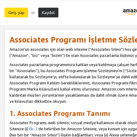
Giriş yap
Kaydol
or
Associates Programı İşletme Sözl
Amazon'un associates için olan web sitesine (“Associates Sitesi”) hoş ge
(“Amazon”, “biz” veya “bizim”) ile olan Associates pazarlama ilişkinizi y
Associates pazarlama programımıza katılan veya katılmaya çalışan herhan
bir “Associates”), bu Associates Programı İşletme Sözleşmesi'ni (“Sözl
kullanarak bu Sözleşme’yi, atıfta bulunularak bu Sözleşme’ye dahil edi
Associates Programı Katılım Gerekliliklerimiz, Associates Programı Fikri
Programı Marka Kılavuzları) kabul etmiş olursunuz. Amazon.com internet 
kaldırılan müşteri yorumlarının yasaklanması da dahil olmak üzere Amazo
ve kılavuzları dikkatlice okuyun.
1. Associates Programı Tanımı
Associates Programı, web sitenizi, sosyal medya kullanıcısı olarak oluştu
Sitenize (i)
Ek-1
’de belirtilen bir Amazon Sitesine, veya konum için uygula
(her biri bir “Amazon Sitesi”) ilişkin bağlantıları; veya (ii) Alexa yeteneğ