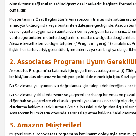
olanak tanır. Bağlantılar, sağladığımız özel “etiketli” bağlantı formatl
olmalıdır.
Müşterilerimiz Özel Bağlantılar’a Amazon.com.tr sitesinde satılan ürün
amacıyla tıkladığında veya bunlar ile etkileşime geçtiğinde, Associates Pro
üzere) yapılan uygun satın alımlardan komisyon geliri kazanırsınız. Ürün
veriler, görüntüler, metinler, bağlantı formatları, widgetlar, bağlantıla
Alexa işlevsellikleri ve diğer bilgileri (”
Program İçeriği
”) sunabiliriz. 
ilişkin her türlü veriyi, görüntüleri, metinleri veya sair bilgi ya da içeri
2. Associates Programı Uyum Gereklili
Associates Programı’na katılmak için geçerli mevzuat uyarınca
(i)
Türkiy
bir kişi/kuruluş olmanız ve komisyon geliri elde etmek için işbu Sözle
Bu Sözleşme’ye uyumunuzu doğrulamak için talep edebileceğimiz her tü
Bu Sözleşme’yi ihlal ederseniz veya geçerli herhangi bir Amazon pazarl
diğer hak veya çarelere ek olarak, geçerli yasaların izin verdiği ölçüd
durdurma hakkımızı saklı tutarız (ve siz, bu ihlalle doğrudan ilgili ols
Amazon'un bu miktarın ötesinde zarar talep etme hakkına halel getirmek
3. Amazon Müşterileri
Müşterilerimiz, Associates Programı’na katılımınız dolayısıyla sizin müşt