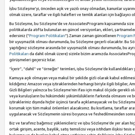
İşbu Sözleşme’yi, önceden açık ve yazılı onay olmadan, kanunlar uyarın
olmak üzere, taraflar ve ilgili halefleri ve temlik alanları için bağlayıc
Bu Sözleşme, bu Sözleşme’de ve AssociatesProgramı kapsamında size sunu
politikalarda atıfta bulunulan en güncel versiyonları, ekleri, şartnamele
edersiniz (“
Program Politikaları
”).Zaman zaman güncellenen
Program Po
bir uyuşmazlık olması durumunda, bu Sözleşme geçerli olacaktır. Bu Söz
yaptığınız sözleşme arasında bir uyuşmazlık olması durumunda, bu ayrı 
Politikaları
da dahil olmak üzere) sizinle bizim aramızda AssociatesProg
görüşmeleri geçersiz kılar.
“İçerir”, “dahil” ve “örneğin” terimleri, işbu Sözleşme’de kullanıldıkları
Kamuya açık olmayan veya makul bir şekilde gizli olarak kabul edilmesi g
kıldığımız Amazon veya iştiraklerinden herhangi biriyle ilgili bilgiler, A
Gizli Bilgileri yalnızca bu Sözleşme’nin ifası için makul ölçüde gerekli o
veya kuruluşların bu hükümdeki yükümlülüklerin farkında olmasını ve bunl
iştirakleriniz dışında hiçbir üçüncü tarafa açıklamayacak ve bu Sözleşme’
korumak için tüm makul önlemleri alacaksınız. Bu kısıtlama, taraflar aras
uygulanacak ve Sözleşmenin süresi boyunca ve feshedilmesinden sonraki
Biz ve tarafınız bağımsız yüklenicileriz ve işbu Sözleşme’de yer alan hiçbi
ortak girişim, acente, bayilik, satış temsilcisi veya istihdam ilişkisi te