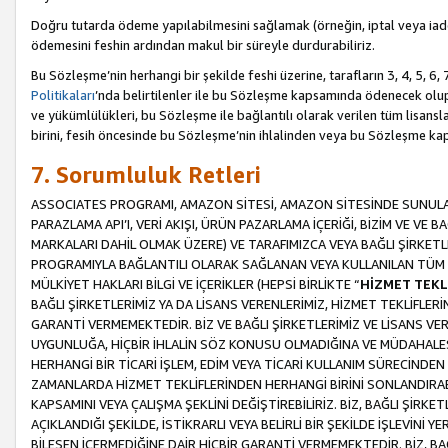
Doğru tutarda ödeme yapılabilmesini sağlamak (örneğin, iptal veya iad
ödemesini feshin ardından makul bir süreyle durdurabiliriz.
Bu Sözleşme’nin herhangi bir şekilde feshi üzerine, tarafların 3, 4, 5, 
Politikaları
’nda belirtilenler ile bu Sözleşme kapsamında ödenecek ol
ve yükümlülükleri, bu Sözleşme ile bağlantılı olarak verilen tüm lisansl
birini, fesih öncesinde bu Sözleşme’nin ihlalinden veya bu Sözleşme 
7. Sorumluluk Retleri
ASSOCIATES PROGRAMI, AMAZON SİTESİ, AMAZON SİTESİNDE SUNULAN
PARAZLAMA API’I, VERİ AKIŞI, ÜRÜN PAZARLAMA İÇERİĞİ, BİZİM VE VE 
MARKALARI DAHİL OLMAK ÜZERE) VE TARAFIMIZCA VEYA BAĞLI ŞİRKETL
PROGRAMIYLA BAĞLANTILI OLARAK SAĞLANAN VEYA KULLANILAN TÜM TE
MÜLKİYET HAKLARI BİLGİ VE İÇERİKLER (HEPSİ BİRLİKTE “
HİZMET TEKL
BAĞLI ŞİRKETLERİMİZ YA DA LİSANS VERENLERİMİZ, HİZMET TEKLİFLER
GARANTİ VERMEMEKTEDİR. BİZ VE BAĞLI ŞİRKETLERİMİZ VE LİSANS VEREN
UYGUNLUĞA, HİÇBİR İHLALİN SÖZ KONUSU OLMADIĞINA VE MÜDAHALESİ
HERHANGİ BİR TİCARİ İŞLEM, EDİM VEYA TİCARİ KULLANIM SÜRECİND
ZAMANLARDA HİZMET TEKLİFLERİNDEN HERHANGİ BİRİNİ SONLANDIRABİLİ
KAPSAMINI VEYA ÇALIŞMA ŞEKLİNİ DEĞİŞTİREBİLİRİZ. BİZ, BAĞLI ŞİRKE
AÇIKLANDIĞI ŞEKİLDE, İSTİKRARLI VEYA BELİRLİ BİR ŞEKİLDE İŞLEVİNİ
BİLEŞEN İÇERMEDİĞİNE DAİR HİÇBİR GARANTİ VERMEMEKTEDİR. BİZ, BAĞ