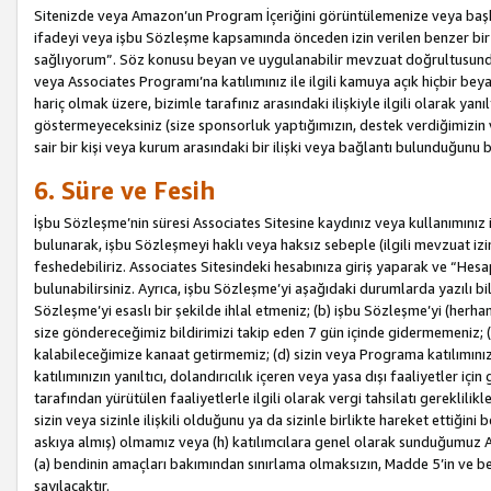
Sitenizde veya Amazon’un Program İçeriğini görüntülemenize veya başka b
ifadeyi veya işbu Sözleşme kapsamında önceden izin verilen benzer bir 
sağlıyorum”. Söz konusu beyan ve uygulanabilir mevzuat doğrultusunda 
veya Associates Programı’na katılımınız ile ilgili kamuya açık hiçbir be
hariç olmak üzere, bizimle tarafınız arasındaki ilişkiyle ilgili olarak ya
göstermeyeceksiniz (size sponsorluk yaptığımızın, destek verdiğimizin v
sair bir kişi veya kurum arasındaki bir ilişki veya bağlantı bulunduğunu
6. Süre ve Fesih
İşbu Sözleşme’nin süresi Associates Sitesine kaydınız veya kullanımınız i
bulunarak, işbu Sözleşmeyi haklı veya haksız sebeple (ilgili mevzuat 
feshedebiliriz. Associates Sitesindeki hesabınıza giriş yaparak ve “He
bulunabilirsiniz. Ayrıca, işbu Sözleşme’yi aşağıdaki durumlarda yazılı bi
Sözleşme’yi esaslı bir şekilde ihlal etmeniz; (b) işbu Sözleşme’yi (herhan
size göndereceğimiz bildirimizi takip eden 7 gün içinde gidermemeniz; 
kalabileceğimize kanaat getirmemiz; (d) sizin veya Programa katılımını
katılımınızın yanıltıcı, dolandırıcılık içeren veya yasa dışı faaliyetler i
tarafından yürütülen faaliyetlerle ilgili olarak vergi tahsilatı gerekli
sizin veya sizinle ilişkili olduğunu ya da sizinle birlikte hareket ettiği
askıya almış) olmamız veya (h) katılımcılara genel olarak sunduğumuz
(a) bendinin amaçları bakımından sınırlama olmaksızın, Madde 5’in ve be
sayılacaktır.