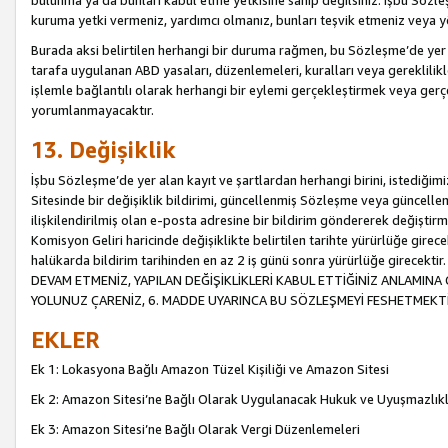
bulunma ya da bunları kabul etme yetkisine sahip değilsiniz. İşbu Sözleş
kuruma yetki vermeniz, yardımcı olmanız, bunları teşvik etmeniz veya yön
Burada aksi belirtilen herhangi bir duruma rağmen, bu Sözleşme’de yer a
tarafa uygulanan ABD yasaları, düzenlemeleri, kuralları veya gereklilikl
işlemle bağlantılı olarak herhangi bir eylemi gerçekleştirmek veya ge
yorumlanmayacaktır.
13. Değişiklik
İşbu Sözleşme’de yer alan kayıt ve şartlardan herhangi birini, istediğ
Sitesinde bir değişiklik bildirimi, güncellenmiş Sözleşme veya güncell
ilişkilendirilmiş olan e-posta adresine bir bildirim göndererek değiştir
Komisyon Geliri haricinde değişiklikte belirtilen tarihte yürürlüğe girec
halükarda bildirim tarihinden en az 2 iş günü sonra yürürlüğe gire
DEVAM ETMENİZ, YAPILAN DEĞİŞİKLİKLERİ KABUL ETTİĞİNİZ ANLAMINA 
YOLUNUZ ÇARENİZ, 6. MADDE UYARINCA BU SÖZLEŞMEYİ FESHETMEKTİ
EKLER
Ek 1: Lokasyona Bağlı Amazon Tüzel Kişiliği ve Amazon Sitesi
Ek 2: Amazon Sitesi’ne Bağlı Olarak Uygulanacak Hukuk ve Uyuşmazlık
Ek 3: Amazon Sitesi’ne Bağlı Olarak Vergi Düzenlemeleri