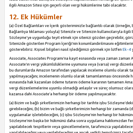
ilgili Amazon Sitesi için geçerli olan vergi hükümlerine tabi olacaktır.
12. Ek Hükümler
(a) Özel Bağlantıları ve İçerik gösteriminizle bağlantılı olarak (örneği
Bağlantıya tıklaması yoluyla) Sitenizle ve Sitenizin kullanıcılarıyla ilgili 
Sözleşme’ye uygunluğu teyit etmek için sitenizi gözden geçirebilir, görü
Sitenizde gösterilen Program İçeriği’nin konumlandırılmasını eğitimlerimi
gösterebiliriz. Kişisel bilgileri nasıl işlediğimizi görmek için lütfen
Ek-4
y
Associate, Associates Programı’na kayıt esnasında veya zaman zaman
Associate’ın vergi yükümlülüklerine uyumuna veya (varsa) vergi düzenlem
bu durumlarda Amazon tarafından yapılacak inceleme olumlu olarak t
yapılmayacağını; incelemenin olumlu olarak tamamlanması öncesinde he
esnasında hak kazanılan ödeme tutarını ödeme kararının tamamen Amazo
vergi düzenlemelerine uyumlu olmadığı anlaşılır ve süreç olumsuz olara
kazansa dahi Associate’a herhangi bir ödeme yapılmayacaktır.
(a) Bizim ve bağlı şirketlerimizin herhangi bir tarihte işbu Sözleşme’dek
girebileceğini, (b) bizim ve bağlı şirketlerimizin herhangi bir zamanda (
uygulamalar işletebileceğini, (c) işbu Sözleşme’nin herhangi bir hükmün
Sözleşme’nin başka bir hükmünü daha sonra uygulama hakkımızdan fera
yapılabilecek tespitlerin veya güncellemelerin, tarafımızca yapılabilece
yapılabileceğini veya verilebileceğini ve ancak yetkili temsilcimiz tarafı