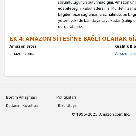
sorumluluğunun bulunmadığını, Amazon’un bu
edebileceğini kabul edersiniz. Muhtelif zama
bilgileri bize sağlamamanız halinde, bu bil
yeterli şekilde kanıtlayıncaya kadar (sahip
durdurabiliriz.
EK 4: AMAZON SİTESİ'NE BAĞLI OLARAK Gİ
Amazon Sitesi
Gizlilik Bi
amazon.com.tr
Amazon.com.
İşletim Anlaşması
Politikaları
Kullanım Koşulları
Bize Ulaşın
© 1996-2025, Amazon.com, Inc.