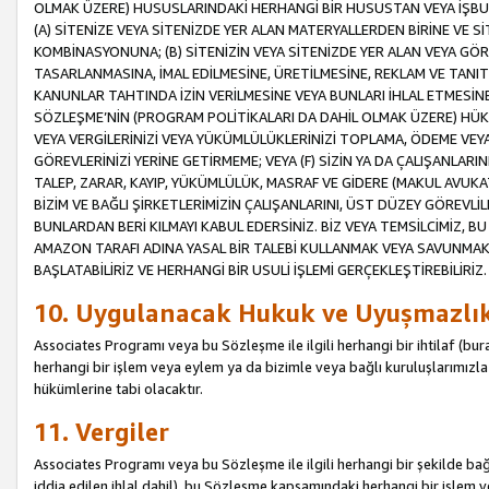
OLMAK ÜZERE) HUSUSLARINDAKİ HERHANGİ BİR HUSUSTAN VEYA İŞBU
(A) SİTENİZE VEYA SİTENİZDE YER ALAN MATERYALLERDEN BİRİNE VE S
KOMBİNASYONUNA; (B) SİTENİZİN VEYA SİTENİZDE YER ALAN VEYA GÖR
TASARLANMASINA, İMAL EDİLMESİNE, ÜRETİLMESİNE, REKLAM VE TANIT
KANUNLAR TAHTINDA İZİN VERİLMESİNE VEYA BUNLARI İHLAL ETMESİNE 
SÖZLEŞME’NİN (PROGRAM POLİTİKALARI DA DAHİL OLMAK ÜZERE) HÜKÜ
VEYA VERGİLERİNİZİ VEYA YÜKÜMLÜLÜKLERİNİZİ TOPLAMA, ÖDEME VEY
GÖREVLERİNİZİ YERİNE GETİRMEME; VEYA (F) SİZİN YA DA ÇALIŞANLARINI
TALEP, ZARAR, KAYIP, YÜKÜMLÜLÜK, MASRAF VE GİDERE (MAKUL AVUKATLI
BİZİM VE BAĞLI ŞİRKETLERİMİZİN ÇALIŞANLARINI, ÜST DÜZEY GÖREVLİL
BUNLARDAN BERİ KILMAYI KABUL EDERSİNİZ. BİZ VEYA TEMSİLCİMİZ, 
AMAZON TARAFI ADINA YASAL BİR TALEBİ KULLANMAK VEYA SAVUNMAK 
BAŞLATABİLİRİZ VE HERHANGİ BİR USULİ İŞLEMİ GERÇEKLEŞTİREBİLİRİZ.
10. Uygulanacak Hukuk ve Uyuşmazlı
Associates Programı veya bu Sözleşme ile ilgili herhangi bir ihtilaf (bura
herhangi bir işlem veya eylem ya da bizimle veya bağlı kuruluşlarımızla 
hükümlerine tabi olacaktır.
11. Vergiler
Associates Programı veya bu Sözleşme ile ilgili herhangi bir şekilde bağla
iddia edilen ihlal dahil), bu Sözleşme kapsamındaki herhangi bir işlem v