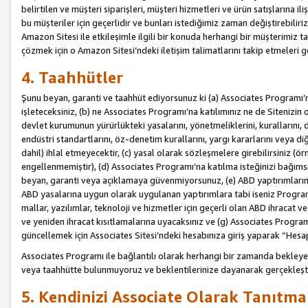
belirtilen ve müşteri siparişleri, müşteri hizmetleri ve ürün satışlarına il
bu müşteriler için geçerlidir ve bunları istediğimiz zaman değiştirebili
Amazon Sitesi ile etkileşimle ilgili bir konuda herhangi bir müşterimiz ta
çözmek için o Amazon Sitesi’ndeki iletişim talimatlarını takip etmeleri ge
4. Taahhütler
Şunu beyan, garanti ve taahhüt ediyorsunuz ki (a) Associates Programı’
işleteceksiniz, (b) ne Associates Programı’na katılımınız ne de Sitenizin 
devlet kurumunun yürürlükteki yasalarını, yönetmeliklerini, kurallarını, dü
endüstri standartlarını, öz-denetim kurallarını, yargı kararlarını veya diğ
dahil) ihlal etmeyecektir, (c) yasal olarak sözleşmelere girebilirsiniz (
engellenmemiştir), (d) Associates Programı’na katılma isteğinizi bağıms
beyan, garanti veya açıklamaya güvenmiyorsunuz, (e) ABD yaptırımlarına
ABD yasalarına uygun olarak uygulanan yaptırımlara tabi iseniz Progra
mallar, yazılımlar, teknoloji ve hizmetler için geçerli olan ABD ihracat 
ve yeniden ihracat kısıtlamalarına uyacaksınız ve (g) Associates Programı i
güncellemek için Associates Sitesi’ndeki hesabınıza giriş yaparak “Hesap 
Associates Programı ile bağlantılı olarak herhangi bir zamanda bekleye
veya taahhütte bulunmuyoruz ve beklentilerinize dayanarak gerçekleşt
5. Kendinizi Associate Olarak Tanıtma