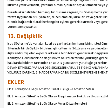
bulunma ya da bunları kabul etme yetkisine sahip değilsiniz. İşbu Sözleş
kuruma yetki vermeniz, yardımcı olmanız, bunları teşvik etmeniz veya yön
Burada aksi belirtilen herhangi bir duruma rağmen, bu Sözleşme’de yer a
tarafa uygulanan ABD yasaları, düzenlemeleri, kuralları veya gereklilikl
işlemle bağlantılı olarak herhangi bir eylemi gerçekleştirmek veya ge
yorumlanmayacaktır.
13. Değişiklik
İşbu Sözleşme’de yer alan kayıt ve şartlardan herhangi birini, istediğ
Sitesinde bir değişiklik bildirimi, güncellenmiş Sözleşme veya güncell
ilişkilendirilmiş olan e-posta adresine bir bildirim göndererek değiştir
Komisyon Geliri haricinde değişiklikte belirtilen tarihte yürürlüğe girec
halükarda bildirim tarihinden en az 2 iş günü sonra yürürlüğe gire
DEVAM ETMENİZ, YAPILAN DEĞİŞİKLİKLERİ KABUL ETTİĞİNİZ ANLAMINA 
YOLUNUZ ÇARENİZ, 6. MADDE UYARINCA BU SÖZLEŞMEYİ FESHETMEKTİ
EKLER
Ek 1: Lokasyona Bağlı Amazon Tüzel Kişiliği ve Amazon Sitesi
Ek 2: Amazon Sitesi’ne Bağlı Olarak Uygulanacak Hukuk ve Uyuşmazlık
Ek 3: Amazon Sitesi’ne Bağlı Olarak Vergi Düzenlemeleri