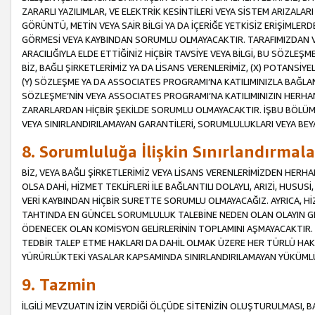
ZARARLI YAZILIMLAR, VE ELEKTRİK KESİNTİLERİ VEYA SİSTEM ARIZALARI
GÖRÜNTÜ, METİN VEYA SAİR BİLGİ YA DA İÇERİĞE YETKİSİZ ERİŞİMLERD
GÖRMESİ VEYA KAYBINDAN SORUMLU OLMAYACAKTIR. TARAFIMIZDAN VEY
ARACILIĞIYLA ELDE ETTİĞİNİZ HİÇBİR TAVSİYE VEYA BİLGİ, BU SÖZLE
BİZ, BAĞLI ŞİRKETLERİMİZ YA DA LİSANS VERENLERİMİZ, (X) POTANSİY
(Y) SÖZLEŞME YA DA ASSOCIATES PROGRAMI’NA KATILIMINIZLA BAĞLAN
SÖZLEŞME’NİN VEYA ASSOCIATES PROGRAMI’NA KATILIMINIZIN HERHA
ZARARLARDAN HİÇBİR ŞEKİLDE SORUMLU OLMAYACAKTIR. İŞBU BÖLÜM
VEYA SINIRLANDIRILAMAYAN GARANTİLERİ, SORUMLULUKLARI VEYA BEY
8. Sorumluluğa İlişkin Sınırlandırmala
BİZ, VEYA BAĞLI ŞİRKETLERİMİZ VEYA LİSANS VERENLERİMİZDEN HERHA
OLSA DAHİ, HİZMET TEKLİFLERİ İLE BAĞLANTILI DOLAYLI, ARIZİ, HUSUSİ
VERİ KAYBINDAN HİÇBİR SURETTE SORUMLU OLMAYACAĞIZ. AYRICA,
TAHTINDA EN GÜNCEL SORUMLULUK TALEBİNE NEDEN OLAN OLAYIN GER
ÖDENECEK OLAN KOMİSYON GELİRLERİNİN TOPLAMINI AŞMAYACAKTIR. İŞB
TEDBİR TALEP ETME HAKLARI DA DAHİL OLMAK ÜZERE HER TÜRLÜ HA
YÜRÜRLÜKTEKİ YASALAR KAPSAMINDA SINIRLANDIRILAMAYAN YÜKÜMLÜ
9. Tazmin
İLGİLİ MEVZUATIN İZİN VERDİĞİ ÖLÇÜDE SİTENİZİN OLUŞTURULMASI, B