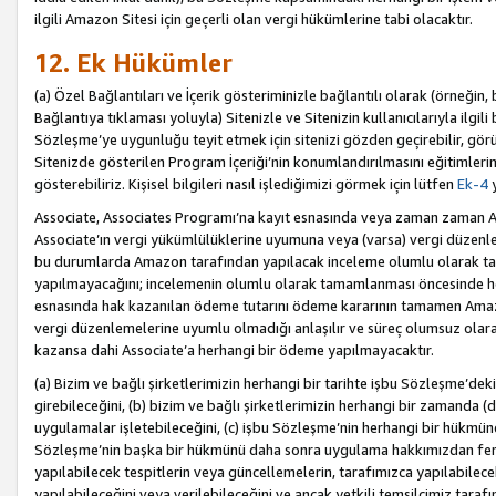
ilgili Amazon Sitesi için geçerli olan vergi hükümlerine tabi olacaktır.
12. Ek Hükümler
(a) Özel Bağlantıları ve İçerik gösteriminizle bağlantılı olarak (örneği
Bağlantıya tıklaması yoluyla) Sitenizle ve Sitenizin kullanıcılarıyla ilgili 
Sözleşme’ye uygunluğu teyit etmek için sitenizi gözden geçirebilir, görü
Sitenizde gösterilen Program İçeriği’nin konumlandırılmasını eğitimlerimi
gösterebiliriz. Kişisel bilgileri nasıl işlediğimizi görmek için lütfen
Ek-4
y
Associate, Associates Programı’na kayıt esnasında veya zaman zaman
Associate’ın vergi yükümlülüklerine uyumuna veya (varsa) vergi düzenlem
bu durumlarda Amazon tarafından yapılacak inceleme olumlu olarak t
yapılmayacağını; incelemenin olumlu olarak tamamlanması öncesinde he
esnasında hak kazanılan ödeme tutarını ödeme kararının tamamen Amazo
vergi düzenlemelerine uyumlu olmadığı anlaşılır ve süreç olumsuz olara
kazansa dahi Associate’a herhangi bir ödeme yapılmayacaktır.
(a) Bizim ve bağlı şirketlerimizin herhangi bir tarihte işbu Sözleşme’dek
girebileceğini, (b) bizim ve bağlı şirketlerimizin herhangi bir zamanda (
uygulamalar işletebileceğini, (c) işbu Sözleşme’nin herhangi bir hükmün
Sözleşme’nin başka bir hükmünü daha sonra uygulama hakkımızdan fera
yapılabilecek tespitlerin veya güncellemelerin, tarafımızca yapılabilece
yapılabileceğini veya verilebileceğini ve ancak yetkili temsilcimiz tarafı