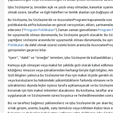
İşbu Sözleşme’yi, önceden açık ve yazılı onay olmadan, kanunlar uyarın
olmak üzere, taraflar ve ilgili halefleri ve temlik alanları için bağlayıc
Bu Sözleşme, bu Sözleşme’de ve AssociatesProgramı kapsamında size sunu
politikalarda atıfta bulunulan en güncel versiyonları, ekleri, şartnamele
edersiniz (“
Program Politikaları
”).Zaman zaman güncellenen
Program Po
bir uyuşmazlık olması durumunda, bu Sözleşme geçerli olacaktır. Bu Söz
yaptığınız sözleşme arasında bir uyuşmazlık olması durumunda, bu ayrı 
Politikaları
da dahil olmak üzere) sizinle bizim aramızda AssociatesProg
görüşmeleri geçersiz kılar.
“İçerir”, “dahil” ve “örneğin” terimleri, işbu Sözleşme’de kullanıldıkları
Kamuya açık olmayan veya makul bir şekilde gizli olarak kabul edilmesi g
kıldığımız Amazon veya iştiraklerinden herhangi biriyle ilgili bilgiler, A
Gizli Bilgileri yalnızca bu Sözleşme’nin ifası için makul ölçüde gerekli o
veya kuruluşların bu hükümdeki yükümlülüklerin farkında olmasını ve bunl
iştirakleriniz dışında hiçbir üçüncü tarafa açıklamayacak ve bu Sözleşme’
korumak için tüm makul önlemleri alacaksınız. Bu kısıtlama, taraflar aras
uygulanacak ve Sözleşmenin süresi boyunca ve feshedilmesinden sonraki
Biz ve tarafınız bağımsız yüklenicileriz ve işbu Sözleşme’de yer alan hiçbi
ortak girişim, acente, bayilik, satış temsilcisi veya istihdam ilişkisi te