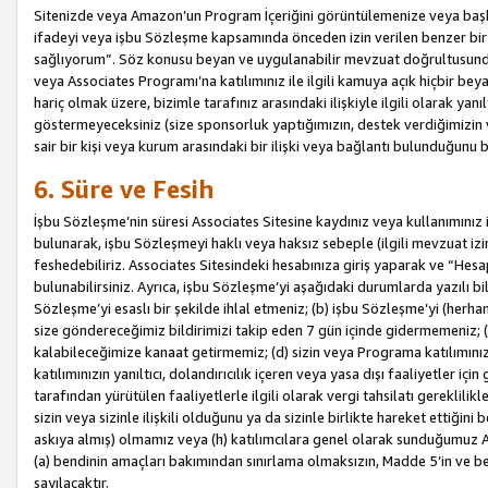
Sitenizde veya Amazon’un Program İçeriğini görüntülemenize veya başka b
ifadeyi veya işbu Sözleşme kapsamında önceden izin verilen benzer bir 
sağlıyorum”. Söz konusu beyan ve uygulanabilir mevzuat doğrultusunda 
veya Associates Programı’na katılımınız ile ilgili kamuya açık hiçbir be
hariç olmak üzere, bizimle tarafınız arasındaki ilişkiyle ilgili olarak ya
göstermeyeceksiniz (size sponsorluk yaptığımızın, destek verdiğimizin v
sair bir kişi veya kurum arasındaki bir ilişki veya bağlantı bulunduğunu
6. Süre ve Fesih
İşbu Sözleşme’nin süresi Associates Sitesine kaydınız veya kullanımınız i
bulunarak, işbu Sözleşmeyi haklı veya haksız sebeple (ilgili mevzuat 
feshedebiliriz. Associates Sitesindeki hesabınıza giriş yaparak ve “He
bulunabilirsiniz. Ayrıca, işbu Sözleşme’yi aşağıdaki durumlarda yazılı bi
Sözleşme’yi esaslı bir şekilde ihlal etmeniz; (b) işbu Sözleşme’yi (herhan
size göndereceğimiz bildirimizi takip eden 7 gün içinde gidermemeniz; 
kalabileceğimize kanaat getirmemiz; (d) sizin veya Programa katılımını
katılımınızın yanıltıcı, dolandırıcılık içeren veya yasa dışı faaliyetler i
tarafından yürütülen faaliyetlerle ilgili olarak vergi tahsilatı gerekli
sizin veya sizinle ilişkili olduğunu ya da sizinle birlikte hareket ettiği
askıya almış) olmamız veya (h) katılımcılara genel olarak sunduğumuz
(a) bendinin amaçları bakımından sınırlama olmaksızın, Madde 5’in ve be
sayılacaktır.