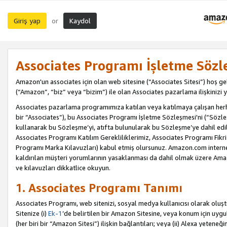
Giriş yap
Kaydol
or
Associates Programı İşletme Sözl
Amazon'un associates için olan web sitesine (“Associates Sitesi”) hoş ge
(“Amazon”, “biz” veya “bizim”) ile olan Associates pazarlama ilişkinizi y
Associates pazarlama programımıza katılan veya katılmaya çalışan herhan
bir “Associates”), bu Associates Programı İşletme Sözleşmesi'ni (“Sözl
kullanarak bu Sözleşme’yi, atıfta bulunularak bu Sözleşme’ye dahil edi
Associates Programı Katılım Gerekliliklerimiz, Associates Programı Fikri
Programı Marka Kılavuzları) kabul etmiş olursunuz. Amazon.com internet 
kaldırılan müşteri yorumlarının yasaklanması da dahil olmak üzere Amazo
ve kılavuzları dikkatlice okuyun.
1. Associates Programı Tanımı
Associates Programı, web sitenizi, sosyal medya kullanıcısı olarak oluştu
Sitenize (i)
Ek-1
’de belirtilen bir Amazon Sitesine, veya konum için uygula
(her biri bir “Amazon Sitesi”) ilişkin bağlantıları; veya (ii) Alexa yeteneğ