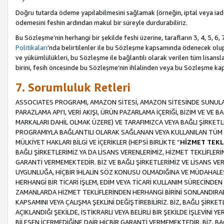
Doğru tutarda ödeme yapılabilmesini sağlamak (örneğin, iptal veya iad
ödemesini feshin ardından makul bir süreyle durdurabiliriz.
Bu Sözleşme’nin herhangi bir şekilde feshi üzerine, tarafların 3, 4, 5, 
Politikaları
’nda belirtilenler ile bu Sözleşme kapsamında ödenecek ol
ve yükümlülükleri, bu Sözleşme ile bağlantılı olarak verilen tüm lisansl
birini, fesih öncesinde bu Sözleşme’nin ihlalinden veya bu Sözleşme 
7. Sorumluluk Retleri
ASSOCIATES PROGRAMI, AMAZON SİTESİ, AMAZON SİTESİNDE SUNULAN
PARAZLAMA API’I, VERİ AKIŞI, ÜRÜN PAZARLAMA İÇERİĞİ, BİZİM VE VE 
MARKALARI DAHİL OLMAK ÜZERE) VE TARAFIMIZCA VEYA BAĞLI ŞİRKETL
PROGRAMIYLA BAĞLANTILI OLARAK SAĞLANAN VEYA KULLANILAN TÜM TE
MÜLKİYET HAKLARI BİLGİ VE İÇERİKLER (HEPSİ BİRLİKTE “
HİZMET TEKL
BAĞLI ŞİRKETLERİMİZ YA DA LİSANS VERENLERİMİZ, HİZMET TEKLİFLER
GARANTİ VERMEMEKTEDİR. BİZ VE BAĞLI ŞİRKETLERİMİZ VE LİSANS VEREN
UYGUNLUĞA, HİÇBİR İHLALİN SÖZ KONUSU OLMADIĞINA VE MÜDAHALESİ
HERHANGİ BİR TİCARİ İŞLEM, EDİM VEYA TİCARİ KULLANIM SÜRECİND
ZAMANLARDA HİZMET TEKLİFLERİNDEN HERHANGİ BİRİNİ SONLANDIRABİLİ
KAPSAMINI VEYA ÇALIŞMA ŞEKLİNİ DEĞİŞTİREBİLİRİZ. BİZ, BAĞLI ŞİRKE
AÇIKLANDIĞI ŞEKİLDE, İSTİKRARLI VEYA BELİRLİ BİR ŞEKİLDE İŞLEVİNİ
BİLEŞEN İÇERMEDİĞİNE DAİR HİÇBİR GARANTİ VERMEMEKTEDİR. BİZ, BAĞ