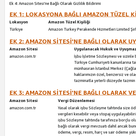
Ek 4: Amazon Sitesi’ne Bağlı Olarak Gizlilik Bildirimi
EK 1: LOKASYONA BAĞLI AMAZON TÜZEL Kİ
Lokasyon
Amazon Tüzel Kişiliği
Türkiye
Amazon Turkey Perakende Hizmetleri Limited Şir
EK 2: AMAZON SİTESİ'NE BAĞLI OLARAK 
Amazon Sitesi
Uygulanacak Hukuk ve Uyuşmazl
amazon.com.tr
İşbu İşletme Sözleşmesi ve sizinle b
Türkiye Cumhuriyeti kanunlarına ta
münhasıran İstanbul Merkez (Çağlaya
haklarımızın özel, benzersiz ve ol
tazminatla yeterli düzeyde tazmin
EK 3: AMAZON SİTESİ'NE BAĞLI OLARAK V
Amazon Sitesi
Vergi Düzenlemesi
amazon.com.tr
Yasal olarak işbu Sözleşme tahtında size ö
vergileri kesebilir veya stopaj uygulayabilir
işbu Sözleşme tahtında tarafınıza borçlu ol
bağlı olarak vergi mevzuatı dahil ancak bu
ödeme, vergi, resim, harç ve sair ödeme yü