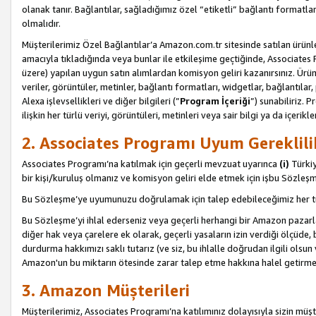
olanak tanır. Bağlantılar, sağladığımız özel “etiketli” bağlantı formatl
olmalıdır.
Müşterilerimiz Özel Bağlantılar’a Amazon.com.tr sitesinde satılan ürün
amacıyla tıkladığında veya bunlar ile etkileşime geçtiğinde, Associates Pro
üzere) yapılan uygun satın alımlardan komisyon geliri kazanırsınız. Ürün
veriler, görüntüler, metinler, bağlantı formatları, widgetlar, bağlantıla
Alexa işlevsellikleri ve diğer bilgileri (”
Program İçeriği
”) sunabiliriz. 
ilişkin her türlü veriyi, görüntüleri, metinleri veya sair bilgi ya da içeri
2. Associates Programı Uyum Gereklili
Associates Programı’na katılmak için geçerli mevzuat uyarınca
(i)
Türkiy
bir kişi/kuruluş olmanız ve komisyon geliri elde etmek için işbu Sözle
Bu Sözleşme’ye uyumunuzu doğrulamak için talep edebileceğimiz her tü
Bu Sözleşme’yi ihlal ederseniz veya geçerli herhangi bir Amazon pazarl
diğer hak veya çarelere ek olarak, geçerli yasaların izin verdiği ölçüd
durdurma hakkımızı saklı tutarız (ve siz, bu ihlalle doğrudan ilgili ols
Amazon'un bu miktarın ötesinde zarar talep etme hakkına halel getirmek
3. Amazon Müşterileri
Müşterilerimiz, Associates Programı’na katılımınız dolayısıyla sizin müşt