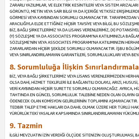
ZARARLI YAZILIMLAR, VE ELEKTRİK KESİNTİLERİ VEYA SİSTEM ARIZALARI
GÖRÜNTÜ, METİN VEYA SAİR BİLGİ YA DA İÇERİĞE YETKİSİZ ERİŞİMLERD
GÖRMESİ VEYA KAYBINDAN SORUMLU OLMAYACAKTIR. TARAFIMIZDAN VEY
ARACILIĞIYLA ELDE ETTİĞİNİZ HİÇBİR TAVSİYE VEYA BİLGİ, BU SÖZLE
BİZ, BAĞLI ŞİRKETLERİMİZ YA DA LİSANS VERENLERİMİZ, (X) POTANSİY
(Y) SÖZLEŞME YA DA ASSOCIATES PROGRAMI’NA KATILIMINIZLA BAĞLAN
SÖZLEŞME’NİN VEYA ASSOCIATES PROGRAMI’NA KATILIMINIZIN HERHA
ZARARLARDAN HİÇBİR ŞEKİLDE SORUMLU OLMAYACAKTIR. İŞBU BÖLÜM
VEYA SINIRLANDIRILAMAYAN GARANTİLERİ, SORUMLULUKLARI VEYA BEY
8. Sorumluluğa İlişkin Sınırlandırmala
BİZ, VEYA BAĞLI ŞİRKETLERİMİZ VEYA LİSANS VERENLERİMİZDEN HERHA
OLSA DAHİ, HİZMET TEKLİFLERİ İLE BAĞLANTILI DOLAYLI, ARIZİ, HUSUSİ
VERİ KAYBINDAN HİÇBİR SURETTE SORUMLU OLMAYACAĞIZ. AYRICA,
TAHTINDA EN GÜNCEL SORUMLULUK TALEBİNE NEDEN OLAN OLAYIN GER
ÖDENECEK OLAN KOMİSYON GELİRLERİNİN TOPLAMINI AŞMAYACAKTIR. İŞB
TEDBİR TALEP ETME HAKLARI DA DAHİL OLMAK ÜZERE HER TÜRLÜ HA
YÜRÜRLÜKTEKİ YASALAR KAPSAMINDA SINIRLANDIRILAMAYAN YÜKÜMLÜ
9. Tazmin
İLGİLİ MEVZUATIN İZİN VERDİĞİ ÖLÇÜDE SİTENİZİN OLUŞTURULMASI, B