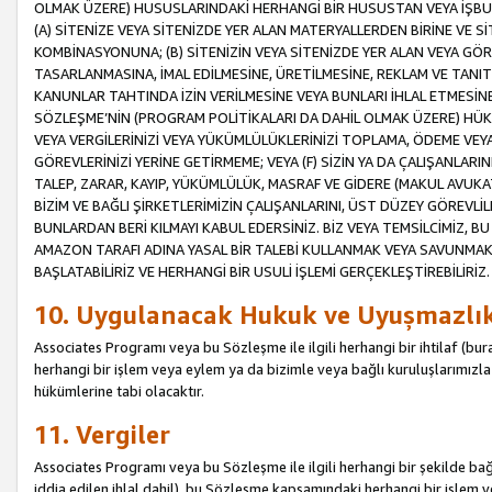
OLMAK ÜZERE) HUSUSLARINDAKİ HERHANGİ BİR HUSUSTAN VEYA İŞBU
(A) SİTENİZE VEYA SİTENİZDE YER ALAN MATERYALLERDEN BİRİNE VE S
KOMBİNASYONUNA; (B) SİTENİZİN VEYA SİTENİZDE YER ALAN VEYA GÖR
TASARLANMASINA, İMAL EDİLMESİNE, ÜRETİLMESİNE, REKLAM VE TANIT
KANUNLAR TAHTINDA İZİN VERİLMESİNE VEYA BUNLARI İHLAL ETMESİNE 
SÖZLEŞME’NİN (PROGRAM POLİTİKALARI DA DAHİL OLMAK ÜZERE) HÜKÜ
VEYA VERGİLERİNİZİ VEYA YÜKÜMLÜLÜKLERİNİZİ TOPLAMA, ÖDEME VEY
GÖREVLERİNİZİ YERİNE GETİRMEME; VEYA (F) SİZİN YA DA ÇALIŞANLARINI
TALEP, ZARAR, KAYIP, YÜKÜMLÜLÜK, MASRAF VE GİDERE (MAKUL AVUKATLI
BİZİM VE BAĞLI ŞİRKETLERİMİZİN ÇALIŞANLARINI, ÜST DÜZEY GÖREVLİL
BUNLARDAN BERİ KILMAYI KABUL EDERSİNİZ. BİZ VEYA TEMSİLCİMİZ, 
AMAZON TARAFI ADINA YASAL BİR TALEBİ KULLANMAK VEYA SAVUNMAK 
BAŞLATABİLİRİZ VE HERHANGİ BİR USULİ İŞLEMİ GERÇEKLEŞTİREBİLİRİZ.
10. Uygulanacak Hukuk ve Uyuşmazlı
Associates Programı veya bu Sözleşme ile ilgili herhangi bir ihtilaf (bura
herhangi bir işlem veya eylem ya da bizimle veya bağlı kuruluşlarımızla 
hükümlerine tabi olacaktır.
11. Vergiler
Associates Programı veya bu Sözleşme ile ilgili herhangi bir şekilde bağla
iddia edilen ihlal dahil), bu Sözleşme kapsamındaki herhangi bir işlem v