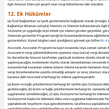
ilgili Amazon Sitesi için geçerli olan vergi hükümlerine tabi olacaktır.
12. Ek Hükümler
(a) Özel Bağlantıları ve İçerik gösteriminizle bağlantılı olarak (örneği
Bağlantıya tıklaması yoluyla) Sitenizle ve Sitenizin kullanıcılarıyla ilgili 
Sözleşme’ye uygunluğu teyit etmek için sitenizi gözden geçirebilir, görü
Sitenizde gösterilen Program İçeriği’nin konumlandırılmasını eğitimlerimi
gösterebiliriz. Kişisel bilgileri nasıl işlediğimizi görmek için lütfen
Ek-4
y
Associate, Associates Programı’na kayıt esnasında veya zaman zaman
Associate’ın vergi yükümlülüklerine uyumuna veya (varsa) vergi düzenlem
bu durumlarda Amazon tarafından yapılacak inceleme olumlu olarak t
yapılmayacağını; incelemenin olumlu olarak tamamlanması öncesinde he
esnasında hak kazanılan ödeme tutarını ödeme kararının tamamen Amazo
vergi düzenlemelerine uyumlu olmadığı anlaşılır ve süreç olumsuz olara
kazansa dahi Associate’a herhangi bir ödeme yapılmayacaktır.
(a) Bizim ve bağlı şirketlerimizin herhangi bir tarihte işbu Sözleşme’dek
girebileceğini, (b) bizim ve bağlı şirketlerimizin herhangi bir zamanda (
uygulamalar işletebileceğini, (c) işbu Sözleşme’nin herhangi bir hükmün
Sözleşme’nin başka bir hükmünü daha sonra uygulama hakkımızdan fera
yapılabilecek tespitlerin veya güncellemelerin, tarafımızca yapılabilece
yapılabileceğini veya verilebileceğini ve ancak yetkili temsilcimiz tarafı