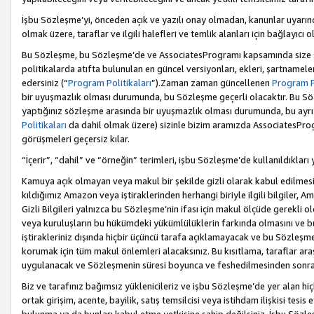
İşbu Sözleşme’yi, önceden açık ve yazılı onay olmadan, kanunlar uyarın
olmak üzere, taraflar ve ilgili halefleri ve temlik alanları için bağlayıc
Bu Sözleşme, bu Sözleşme’de ve AssociatesProgramı kapsamında size sunu
politikalarda atıfta bulunulan en güncel versiyonları, ekleri, şartnamele
edersiniz (“
Program Politikaları
”).Zaman zaman güncellenen
Program Po
bir uyuşmazlık olması durumunda, bu Sözleşme geçerli olacaktır. Bu Söz
yaptığınız sözleşme arasında bir uyuşmazlık olması durumunda, bu ayrı 
Politikaları
da dahil olmak üzere) sizinle bizim aramızda AssociatesProg
görüşmeleri geçersiz kılar.
“İçerir”, “dahil” ve “örneğin” terimleri, işbu Sözleşme’de kullanıldıkları
Kamuya açık olmayan veya makul bir şekilde gizli olarak kabul edilmesi g
kıldığımız Amazon veya iştiraklerinden herhangi biriyle ilgili bilgiler, A
Gizli Bilgileri yalnızca bu Sözleşme’nin ifası için makul ölçüde gerekli o
veya kuruluşların bu hükümdeki yükümlülüklerin farkında olmasını ve bunl
iştirakleriniz dışında hiçbir üçüncü tarafa açıklamayacak ve bu Sözleşme’
korumak için tüm makul önlemleri alacaksınız. Bu kısıtlama, taraflar aras
uygulanacak ve Sözleşmenin süresi boyunca ve feshedilmesinden sonraki
Biz ve tarafınız bağımsız yüklenicileriz ve işbu Sözleşme’de yer alan hiçbi
ortak girişim, acente, bayilik, satış temsilcisi veya istihdam ilişkisi te