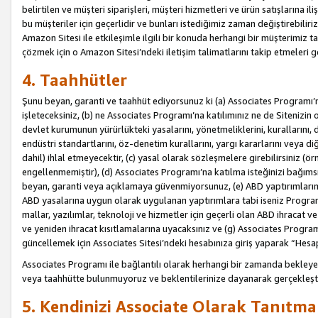
belirtilen ve müşteri siparişleri, müşteri hizmetleri ve ürün satışlarına il
bu müşteriler için geçerlidir ve bunları istediğimiz zaman değiştirebili
Amazon Sitesi ile etkileşimle ilgili bir konuda herhangi bir müşterimiz ta
çözmek için o Amazon Sitesi’ndeki iletişim talimatlarını takip etmeleri ge
4. Taahhütler
Şunu beyan, garanti ve taahhüt ediyorsunuz ki (a) Associates Programı’
işleteceksiniz, (b) ne Associates Programı’na katılımınız ne de Sitenizin 
devlet kurumunun yürürlükteki yasalarını, yönetmeliklerini, kurallarını, dü
endüstri standartlarını, öz-denetim kurallarını, yargı kararlarını veya diğ
dahil) ihlal etmeyecektir, (c) yasal olarak sözleşmelere girebilirsiniz (
engellenmemiştir), (d) Associates Programı’na katılma isteğinizi bağıms
beyan, garanti veya açıklamaya güvenmiyorsunuz, (e) ABD yaptırımlarına
ABD yasalarına uygun olarak uygulanan yaptırımlara tabi iseniz Progra
mallar, yazılımlar, teknoloji ve hizmetler için geçerli olan ABD ihracat 
ve yeniden ihracat kısıtlamalarına uyacaksınız ve (g) Associates Programı i
güncellemek için Associates Sitesi’ndeki hesabınıza giriş yaparak “Hesap 
Associates Programı ile bağlantılı olarak herhangi bir zamanda bekleye
veya taahhütte bulunmuyoruz ve beklentilerinize dayanarak gerçekleşt
5. Kendinizi Associate Olarak Tanıtma