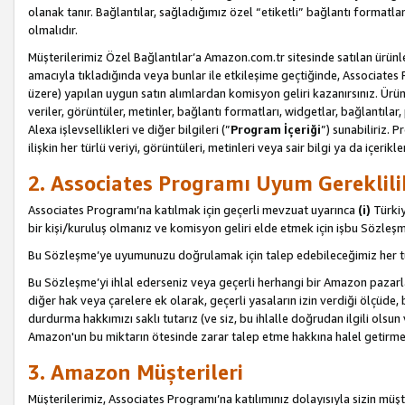
olanak tanır. Bağlantılar, sağladığımız özel “etiketli” bağlantı formatl
olmalıdır.
Müşterilerimiz Özel Bağlantılar’a Amazon.com.tr sitesinde satılan ürün
amacıyla tıkladığında veya bunlar ile etkileşime geçtiğinde, Associates Pro
üzere) yapılan uygun satın alımlardan komisyon geliri kazanırsınız. Ürün
veriler, görüntüler, metinler, bağlantı formatları, widgetlar, bağlantıla
Alexa işlevsellikleri ve diğer bilgileri (”
Program İçeriği
”) sunabiliriz. 
ilişkin her türlü veriyi, görüntüleri, metinleri veya sair bilgi ya da içeri
2. Associates Programı Uyum Gereklili
Associates Programı’na katılmak için geçerli mevzuat uyarınca
(i)
Türkiy
bir kişi/kuruluş olmanız ve komisyon geliri elde etmek için işbu Sözle
Bu Sözleşme’ye uyumunuzu doğrulamak için talep edebileceğimiz her tü
Bu Sözleşme’yi ihlal ederseniz veya geçerli herhangi bir Amazon pazarl
diğer hak veya çarelere ek olarak, geçerli yasaların izin verdiği ölçüd
durdurma hakkımızı saklı tutarız (ve siz, bu ihlalle doğrudan ilgili ols
Amazon'un bu miktarın ötesinde zarar talep etme hakkına halel getirmek
3. Amazon Müşterileri
Müşterilerimiz, Associates Programı’na katılımınız dolayısıyla sizin müşt