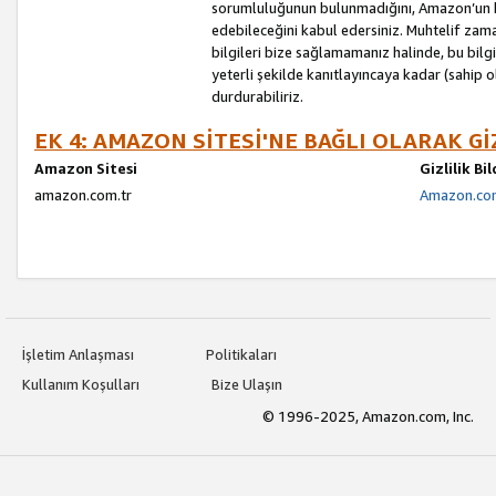
sorumluluğunun bulunmadığını, Amazon’un bu
edebileceğini kabul edersiniz. Muhtelif zama
bilgileri bize sağlamamanız halinde, bu bil
yeterli şekilde kanıtlayıncaya kadar (sahip
durdurabiliriz.
EK 4: AMAZON SİTESİ'NE BAĞLI OLARAK Gİ
Amazon Sitesi
Gizlilik Bi
amazon.com.tr
Amazon.com.
İşletim Anlaşması
Politikaları
Kullanım Koşulları
Bize Ulaşın
© 1996-2025, Amazon.com, Inc.