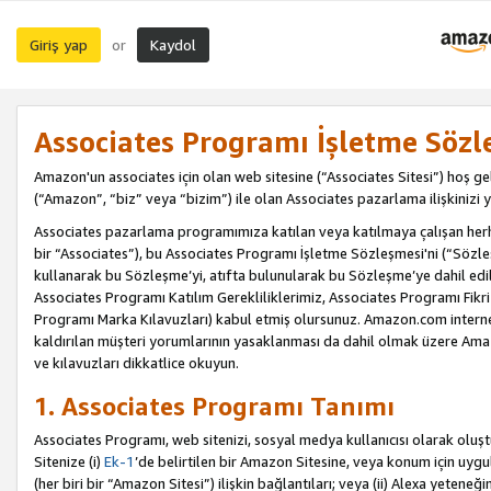
Giriş yap
Kaydol
or
Associates Programı İşletme Sözl
Amazon'un associates için olan web sitesine (“Associates Sitesi”) hoş ge
(“Amazon”, “biz” veya “bizim”) ile olan Associates pazarlama ilişkinizi y
Associates pazarlama programımıza katılan veya katılmaya çalışan herhan
bir “Associates”), bu Associates Programı İşletme Sözleşmesi'ni (“Sözl
kullanarak bu Sözleşme’yi, atıfta bulunularak bu Sözleşme’ye dahil edi
Associates Programı Katılım Gerekliliklerimiz, Associates Programı Fikri
Programı Marka Kılavuzları) kabul etmiş olursunuz. Amazon.com internet 
kaldırılan müşteri yorumlarının yasaklanması da dahil olmak üzere Amazo
ve kılavuzları dikkatlice okuyun.
1. Associates Programı Tanımı
Associates Programı, web sitenizi, sosyal medya kullanıcısı olarak oluştu
Sitenize (i)
Ek-1
’de belirtilen bir Amazon Sitesine, veya konum için uygula
(her biri bir “Amazon Sitesi”) ilişkin bağlantıları; veya (ii) Alexa yeteneğ