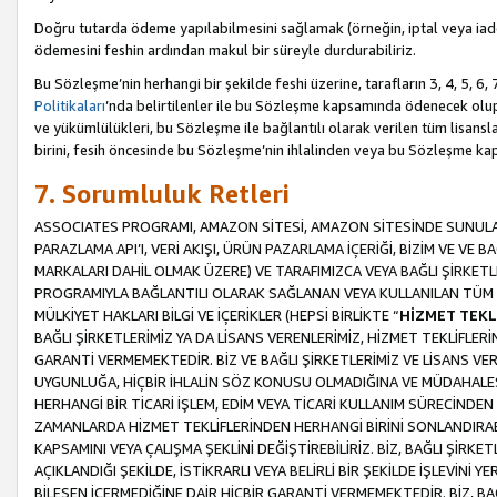
Doğru tutarda ödeme yapılabilmesini sağlamak (örneğin, iptal veya iad
ödemesini feshin ardından makul bir süreyle durdurabiliriz.
Bu Sözleşme’nin herhangi bir şekilde feshi üzerine, tarafların 3, 4, 5, 
Politikaları
’nda belirtilenler ile bu Sözleşme kapsamında ödenecek ol
ve yükümlülükleri, bu Sözleşme ile bağlantılı olarak verilen tüm lisansl
birini, fesih öncesinde bu Sözleşme’nin ihlalinden veya bu Sözleşme 
7. Sorumluluk Retleri
ASSOCIATES PROGRAMI, AMAZON SİTESİ, AMAZON SİTESİNDE SUNULAN
PARAZLAMA API’I, VERİ AKIŞI, ÜRÜN PAZARLAMA İÇERİĞİ, BİZİM VE VE 
MARKALARI DAHİL OLMAK ÜZERE) VE TARAFIMIZCA VEYA BAĞLI ŞİRKETL
PROGRAMIYLA BAĞLANTILI OLARAK SAĞLANAN VEYA KULLANILAN TÜM TE
MÜLKİYET HAKLARI BİLGİ VE İÇERİKLER (HEPSİ BİRLİKTE “
HİZMET TEKL
BAĞLI ŞİRKETLERİMİZ YA DA LİSANS VERENLERİMİZ, HİZMET TEKLİFLER
GARANTİ VERMEMEKTEDİR. BİZ VE BAĞLI ŞİRKETLERİMİZ VE LİSANS VEREN
UYGUNLUĞA, HİÇBİR İHLALİN SÖZ KONUSU OLMADIĞINA VE MÜDAHALESİ
HERHANGİ BİR TİCARİ İŞLEM, EDİM VEYA TİCARİ KULLANIM SÜRECİND
ZAMANLARDA HİZMET TEKLİFLERİNDEN HERHANGİ BİRİNİ SONLANDIRABİLİ
KAPSAMINI VEYA ÇALIŞMA ŞEKLİNİ DEĞİŞTİREBİLİRİZ. BİZ, BAĞLI ŞİRKE
AÇIKLANDIĞI ŞEKİLDE, İSTİKRARLI VEYA BELİRLİ BİR ŞEKİLDE İŞLEVİNİ
BİLEŞEN İÇERMEDİĞİNE DAİR HİÇBİR GARANTİ VERMEMEKTEDİR. BİZ, BAĞ