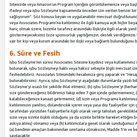
Sitenizde veya Amazon’un Program İçeriğini görüntülemenize veya başka b
ifadeyi veya işbu Sözleşme kapsamında önceden izin verilen benzer bir 
sağlıyorum”. Söz konusu beyan ve uygulanabilir mevzuat doğrultusunda 
veya Associates Programı’na katılımınız ile ilgili kamuya açık hiçbir be
hariç olmak üzere, bizimle tarafınız arasındaki ilişkiyle ilgili olarak ya
göstermeyeceksiniz (size sponsorluk yaptığımızın, destek verdiğimizin v
sair bir kişi veya kurum arasındaki bir ilişki veya bağlantı bulunduğunu
6. Süre ve Fesih
İşbu Sözleşme’nin süresi Associates Sitesine kaydınız veya kullanımınız i
bulunarak, işbu Sözleşmeyi haklı veya haksız sebeple (ilgili mevzuat 
feshedebiliriz. Associates Sitesindeki hesabınıza giriş yaparak ve “He
bulunabilirsiniz. Ayrıca, işbu Sözleşme’yi aşağıdaki durumlarda yazılı bi
Sözleşme’yi esaslı bir şekilde ihlal etmeniz; (b) işbu Sözleşme’yi (herhan
size göndereceğimiz bildirimizi takip eden 7 gün içinde gidermemeniz; 
kalabileceğimize kanaat getirmemiz; (d) sizin veya Programa katılımını
katılımınızın yanıltıcı, dolandırıcılık içeren veya yasa dışı faaliyetler i
tarafından yürütülen faaliyetlerle ilgili olarak vergi tahsilatı gerekli
sizin veya sizinle ilişkili olduğunu ya da sizinle birlikte hareket ettiği
askıya almış) olmamız veya (h) katılımcılara genel olarak sunduğumuz
(a) bendinin amaçları bakımından sınırlama olmaksızın, Madde 5’in ve be
sayılacaktır.