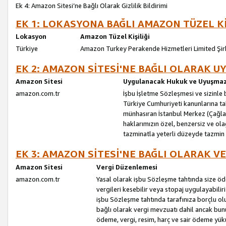
Ek 4: Amazon Sitesi’ne Bağlı Olarak Gizlilik Bildirimi
EK 1: LOKASYONA BAĞLI AMAZON TÜZEL Kİ
Lokasyon
Amazon Tüzel Kişiliği
Türkiye
Amazon Turkey Perakende Hizmetleri Limited Şir
EK 2: AMAZON SİTESİ'NE BAĞLI OLARAK 
Amazon Sitesi
Uygulanacak Hukuk ve Uyuşmazl
amazon.com.tr
İşbu İşletme Sözleşmesi ve sizinle b
Türkiye Cumhuriyeti kanunlarına ta
münhasıran İstanbul Merkez (Çağlaya
haklarımızın özel, benzersiz ve ol
tazminatla yeterli düzeyde tazmin
EK 3: AMAZON SİTESİ'NE BAĞLI OLARAK V
Amazon Sitesi
Vergi Düzenlemesi
amazon.com.tr
Yasal olarak işbu Sözleşme tahtında size ö
vergileri kesebilir veya stopaj uygulayabilir
işbu Sözleşme tahtında tarafınıza borçlu ol
bağlı olarak vergi mevzuatı dahil ancak bu
ödeme, vergi, resim, harç ve sair ödeme yü