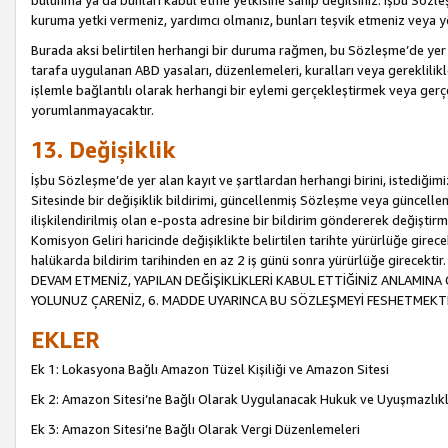
bulunma ya da bunları kabul etme yetkisine sahip değilsiniz. İşbu Sözleş
kuruma yetki vermeniz, yardımcı olmanız, bunları teşvik etmeniz veya yön
Burada aksi belirtilen herhangi bir duruma rağmen, bu Sözleşme’de yer a
tarafa uygulanan ABD yasaları, düzenlemeleri, kuralları veya gereklilikl
işlemle bağlantılı olarak herhangi bir eylemi gerçekleştirmek veya ge
yorumlanmayacaktır.
13. Değişiklik
İşbu Sözleşme’de yer alan kayıt ve şartlardan herhangi birini, istediğ
Sitesinde bir değişiklik bildirimi, güncellenmiş Sözleşme veya güncell
ilişkilendirilmiş olan e-posta adresine bir bildirim göndererek değiştir
Komisyon Geliri haricinde değişiklikte belirtilen tarihte yürürlüğe girec
halükarda bildirim tarihinden en az 2 iş günü sonra yürürlüğe gire
DEVAM ETMENİZ, YAPILAN DEĞİŞİKLİKLERİ KABUL ETTİĞİNİZ ANLAMINA 
YOLUNUZ ÇARENİZ, 6. MADDE UYARINCA BU SÖZLEŞMEYİ FESHETMEKTİ
EKLER
Ek 1: Lokasyona Bağlı Amazon Tüzel Kişiliği ve Amazon Sitesi
Ek 2: Amazon Sitesi’ne Bağlı Olarak Uygulanacak Hukuk ve Uyuşmazlık
Ek 3: Amazon Sitesi’ne Bağlı Olarak Vergi Düzenlemeleri