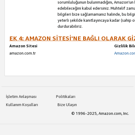
sorumluluğunun bulunmadığını, Amazon’un bu
edebileceğini kabul edersiniz. Muhtelif zama
bilgileri bize sağlamamanız halinde, bu bil
yeterli şekilde kanıtlayıncaya kadar (sahip
durdurabiliriz.
EK 4: AMAZON SİTESİ'NE BAĞLI OLARAK Gİ
Amazon Sitesi
Gizlilik Bi
amazon.com.tr
Amazon.com.
İşletim Anlaşması
Politikaları
Kullanım Koşulları
Bize Ulaşın
© 1996-2025, Amazon.com, Inc.