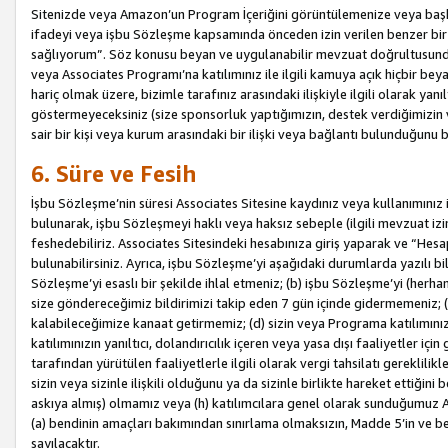
Sitenizde veya Amazon’un Program İçeriğini görüntülemenize veya başka b
ifadeyi veya işbu Sözleşme kapsamında önceden izin verilen benzer bir 
sağlıyorum”. Söz konusu beyan ve uygulanabilir mevzuat doğrultusunda 
veya Associates Programı’na katılımınız ile ilgili kamuya açık hiçbir be
hariç olmak üzere, bizimle tarafınız arasındaki ilişkiyle ilgili olarak ya
göstermeyeceksiniz (size sponsorluk yaptığımızın, destek verdiğimizin v
sair bir kişi veya kurum arasındaki bir ilişki veya bağlantı bulunduğunu
6. Süre ve Fesih
İşbu Sözleşme’nin süresi Associates Sitesine kaydınız veya kullanımınız i
bulunarak, işbu Sözleşmeyi haklı veya haksız sebeple (ilgili mevzuat 
feshedebiliriz. Associates Sitesindeki hesabınıza giriş yaparak ve “He
bulunabilirsiniz. Ayrıca, işbu Sözleşme’yi aşağıdaki durumlarda yazılı bi
Sözleşme’yi esaslı bir şekilde ihlal etmeniz; (b) işbu Sözleşme’yi (herhan
size göndereceğimiz bildirimizi takip eden 7 gün içinde gidermemeniz; 
kalabileceğimize kanaat getirmemiz; (d) sizin veya Programa katılımını
katılımınızın yanıltıcı, dolandırıcılık içeren veya yasa dışı faaliyetler i
tarafından yürütülen faaliyetlerle ilgili olarak vergi tahsilatı gerekli
sizin veya sizinle ilişkili olduğunu ya da sizinle birlikte hareket ettiği
askıya almış) olmamız veya (h) katılımcılara genel olarak sunduğumuz
(a) bendinin amaçları bakımından sınırlama olmaksızın, Madde 5’in ve be
sayılacaktır.