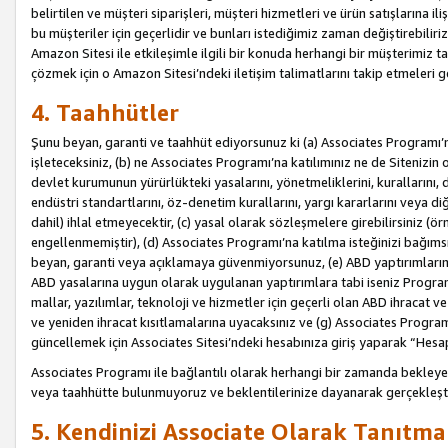
belirtilen ve müşteri siparişleri, müşteri hizmetleri ve ürün satışlarına il
bu müşteriler için geçerlidir ve bunları istediğimiz zaman değiştirebili
Amazon Sitesi ile etkileşimle ilgili bir konuda herhangi bir müşterimiz ta
çözmek için o Amazon Sitesi’ndeki iletişim talimatlarını takip etmeleri ge
4. Taahhütler
Şunu beyan, garanti ve taahhüt ediyorsunuz ki (a) Associates Programı’
işleteceksiniz, (b) ne Associates Programı’na katılımınız ne de Sitenizin 
devlet kurumunun yürürlükteki yasalarını, yönetmeliklerini, kurallarını, dü
endüstri standartlarını, öz-denetim kurallarını, yargı kararlarını veya diğ
dahil) ihlal etmeyecektir, (c) yasal olarak sözleşmelere girebilirsiniz (
engellenmemiştir), (d) Associates Programı’na katılma isteğinizi bağıms
beyan, garanti veya açıklamaya güvenmiyorsunuz, (e) ABD yaptırımlarına
ABD yasalarına uygun olarak uygulanan yaptırımlara tabi iseniz Progra
mallar, yazılımlar, teknoloji ve hizmetler için geçerli olan ABD ihracat 
ve yeniden ihracat kısıtlamalarına uyacaksınız ve (g) Associates Programı i
güncellemek için Associates Sitesi’ndeki hesabınıza giriş yaparak “Hesap 
Associates Programı ile bağlantılı olarak herhangi bir zamanda bekleye
veya taahhütte bulunmuyoruz ve beklentilerinize dayanarak gerçekleşt
5. Kendinizi Associate Olarak Tanıtma