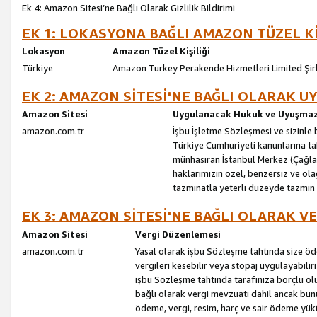
Ek 4: Amazon Sitesi’ne Bağlı Olarak Gizlilik Bildirimi
EK 1: LOKASYONA BAĞLI AMAZON TÜZEL Kİ
Lokasyon
Amazon Tüzel Kişiliği
Türkiye
Amazon Turkey Perakende Hizmetleri Limited Şir
EK 2: AMAZON SİTESİ'NE BAĞLI OLARAK 
Amazon Sitesi
Uygulanacak Hukuk ve Uyuşmazl
amazon.com.tr
İşbu İşletme Sözleşmesi ve sizinle b
Türkiye Cumhuriyeti kanunlarına ta
münhasıran İstanbul Merkez (Çağlaya
haklarımızın özel, benzersiz ve ol
tazminatla yeterli düzeyde tazmin
EK 3: AMAZON SİTESİ'NE BAĞLI OLARAK V
Amazon Sitesi
Vergi Düzenlemesi
amazon.com.tr
Yasal olarak işbu Sözleşme tahtında size ö
vergileri kesebilir veya stopaj uygulayabilir
işbu Sözleşme tahtında tarafınıza borçlu ol
bağlı olarak vergi mevzuatı dahil ancak bu
ödeme, vergi, resim, harç ve sair ödeme yü