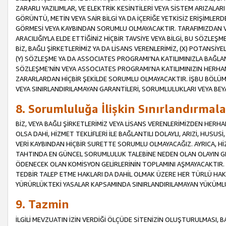
ZARARLI YAZILIMLAR, VE ELEKTRİK KESİNTİLERİ VEYA SİSTEM ARIZALARI
GÖRÜNTÜ, METİN VEYA SAİR BİLGİ YA DA İÇERİĞE YETKİSİZ ERİŞİMLERD
GÖRMESİ VEYA KAYBINDAN SORUMLU OLMAYACAKTIR. TARAFIMIZDAN VEY
ARACILIĞIYLA ELDE ETTİĞİNİZ HİÇBİR TAVSİYE VEYA BİLGİ, BU SÖZLE
BİZ, BAĞLI ŞİRKETLERİMİZ YA DA LİSANS VERENLERİMİZ, (X) POTANSİY
(Y) SÖZLEŞME YA DA ASSOCIATES PROGRAMI’NA KATILIMINIZLA BAĞLAN
SÖZLEŞME’NİN VEYA ASSOCIATES PROGRAMI’NA KATILIMINIZIN HERHA
ZARARLARDAN HİÇBİR ŞEKİLDE SORUMLU OLMAYACAKTIR. İŞBU BÖLÜM
VEYA SINIRLANDIRILAMAYAN GARANTİLERİ, SORUMLULUKLARI VEYA BEY
8. Sorumluluğa İlişkin Sınırlandırmala
BİZ, VEYA BAĞLI ŞİRKETLERİMİZ VEYA LİSANS VERENLERİMİZDEN HERHA
OLSA DAHİ, HİZMET TEKLİFLERİ İLE BAĞLANTILI DOLAYLI, ARIZİ, HUSUSİ
VERİ KAYBINDAN HİÇBİR SURETTE SORUMLU OLMAYACAĞIZ. AYRICA,
TAHTINDA EN GÜNCEL SORUMLULUK TALEBİNE NEDEN OLAN OLAYIN GER
ÖDENECEK OLAN KOMİSYON GELİRLERİNİN TOPLAMINI AŞMAYACAKTIR. İŞB
TEDBİR TALEP ETME HAKLARI DA DAHİL OLMAK ÜZERE HER TÜRLÜ HA
YÜRÜRLÜKTEKİ YASALAR KAPSAMINDA SINIRLANDIRILAMAYAN YÜKÜMLÜ
9. Tazmin
İLGİLİ MEVZUATIN İZİN VERDİĞİ ÖLÇÜDE SİTENİZİN OLUŞTURULMASI, B