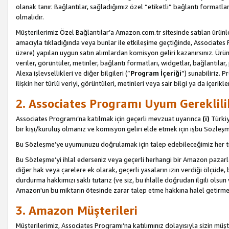
olanak tanır. Bağlantılar, sağladığımız özel “etiketli” bağlantı formatl
olmalıdır.
Müşterilerimiz Özel Bağlantılar’a Amazon.com.tr sitesinde satılan ürün
amacıyla tıkladığında veya bunlar ile etkileşime geçtiğinde, Associates Pro
üzere) yapılan uygun satın alımlardan komisyon geliri kazanırsınız. Ürün
veriler, görüntüler, metinler, bağlantı formatları, widgetlar, bağlantıla
Alexa işlevsellikleri ve diğer bilgileri (”
Program İçeriği
”) sunabiliriz. 
ilişkin her türlü veriyi, görüntüleri, metinleri veya sair bilgi ya da içeri
2. Associates Programı Uyum Gereklili
Associates Programı’na katılmak için geçerli mevzuat uyarınca
(i)
Türkiy
bir kişi/kuruluş olmanız ve komisyon geliri elde etmek için işbu Sözle
Bu Sözleşme’ye uyumunuzu doğrulamak için talep edebileceğimiz her tü
Bu Sözleşme’yi ihlal ederseniz veya geçerli herhangi bir Amazon pazarl
diğer hak veya çarelere ek olarak, geçerli yasaların izin verdiği ölçüd
durdurma hakkımızı saklı tutarız (ve siz, bu ihlalle doğrudan ilgili ols
Amazon'un bu miktarın ötesinde zarar talep etme hakkına halel getirmek
3. Amazon Müşterileri
Müşterilerimiz, Associates Programı’na katılımınız dolayısıyla sizin müşt