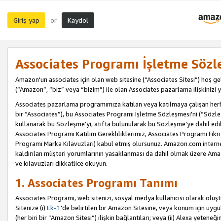
Giriş yap
Kaydol
or
Associates Programı İşletme Sözl
Amazon'un associates için olan web sitesine (“Associates Sitesi”) hoş ge
(“Amazon”, “biz” veya “bizim”) ile olan Associates pazarlama ilişkinizi y
Associates pazarlama programımıza katılan veya katılmaya çalışan herhan
bir “Associates”), bu Associates Programı İşletme Sözleşmesi'ni (“Sözl
kullanarak bu Sözleşme’yi, atıfta bulunularak bu Sözleşme’ye dahil edi
Associates Programı Katılım Gerekliliklerimiz, Associates Programı Fikri
Programı Marka Kılavuzları) kabul etmiş olursunuz. Amazon.com internet 
kaldırılan müşteri yorumlarının yasaklanması da dahil olmak üzere Amazo
ve kılavuzları dikkatlice okuyun.
1. Associates Programı Tanımı
Associates Programı, web sitenizi, sosyal medya kullanıcısı olarak oluştu
Sitenize (i)
Ek-1
’de belirtilen bir Amazon Sitesine, veya konum için uygula
(her biri bir “Amazon Sitesi”) ilişkin bağlantıları; veya (ii) Alexa yeteneğ