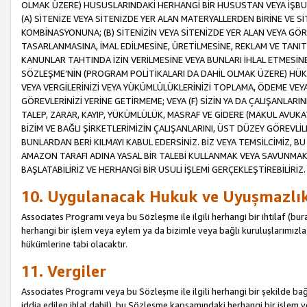
OLMAK ÜZERE) HUSUSLARINDAKİ HERHANGİ BİR HUSUSTAN VEYA İŞBU
(A) SİTENİZE VEYA SİTENİZDE YER ALAN MATERYALLERDEN BİRİNE VE S
KOMBİNASYONUNA; (B) SİTENİZİN VEYA SİTENİZDE YER ALAN VEYA GÖR
TASARLANMASINA, İMAL EDİLMESİNE, ÜRETİLMESİNE, REKLAM VE TANIT
KANUNLAR TAHTINDA İZİN VERİLMESİNE VEYA BUNLARI İHLAL ETMESİNE 
SÖZLEŞME’NİN (PROGRAM POLİTİKALARI DA DAHİL OLMAK ÜZERE) HÜKÜ
VEYA VERGİLERİNİZİ VEYA YÜKÜMLÜLÜKLERİNİZİ TOPLAMA, ÖDEME VEY
GÖREVLERİNİZİ YERİNE GETİRMEME; VEYA (F) SİZİN YA DA ÇALIŞANLARINI
TALEP, ZARAR, KAYIP, YÜKÜMLÜLÜK, MASRAF VE GİDERE (MAKUL AVUKATLI
BİZİM VE BAĞLI ŞİRKETLERİMİZİN ÇALIŞANLARINI, ÜST DÜZEY GÖREVLİL
BUNLARDAN BERİ KILMAYI KABUL EDERSİNİZ. BİZ VEYA TEMSİLCİMİZ, 
AMAZON TARAFI ADINA YASAL BİR TALEBİ KULLANMAK VEYA SAVUNMAK 
BAŞLATABİLİRİZ VE HERHANGİ BİR USULİ İŞLEMİ GERÇEKLEŞTİREBİLİRİZ.
10. Uygulanacak Hukuk ve Uyuşmazlı
Associates Programı veya bu Sözleşme ile ilgili herhangi bir ihtilaf (bura
herhangi bir işlem veya eylem ya da bizimle veya bağlı kuruluşlarımızla 
hükümlerine tabi olacaktır.
11. Vergiler
Associates Programı veya bu Sözleşme ile ilgili herhangi bir şekilde bağla
iddia edilen ihlal dahil), bu Sözleşme kapsamındaki herhangi bir işlem v