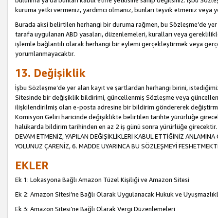
bulunma ya da bunları kabul etme yetkisine sahip değilsiniz. İşbu Sözleş
kuruma yetki vermeniz, yardımcı olmanız, bunları teşvik etmeniz veya yön
Burada aksi belirtilen herhangi bir duruma rağmen, bu Sözleşme’de yer a
tarafa uygulanan ABD yasaları, düzenlemeleri, kuralları veya gereklilikl
işlemle bağlantılı olarak herhangi bir eylemi gerçekleştirmek veya ge
yorumlanmayacaktır.
13. Değişiklik
İşbu Sözleşme’de yer alan kayıt ve şartlardan herhangi birini, istediğ
Sitesinde bir değişiklik bildirimi, güncellenmiş Sözleşme veya güncell
ilişkilendirilmiş olan e-posta adresine bir bildirim göndererek değiştir
Komisyon Geliri haricinde değişiklikte belirtilen tarihte yürürlüğe girec
halükarda bildirim tarihinden en az 2 iş günü sonra yürürlüğe gire
DEVAM ETMENİZ, YAPILAN DEĞİŞİKLİKLERİ KABUL ETTİĞİNİZ ANLAMINA 
YOLUNUZ ÇARENİZ, 6. MADDE UYARINCA BU SÖZLEŞMEYİ FESHETMEKTİ
EKLER
Ek 1: Lokasyona Bağlı Amazon Tüzel Kişiliği ve Amazon Sitesi
Ek 2: Amazon Sitesi’ne Bağlı Olarak Uygulanacak Hukuk ve Uyuşmazlık
Ek 3: Amazon Sitesi’ne Bağlı Olarak Vergi Düzenlemeleri