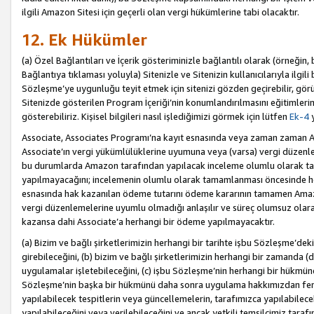
ilgili Amazon Sitesi için geçerli olan vergi hükümlerine tabi olacaktır.
12. Ek Hükümler
(a) Özel Bağlantıları ve İçerik gösteriminizle bağlantılı olarak (örneği
Bağlantıya tıklaması yoluyla) Sitenizle ve Sitenizin kullanıcılarıyla ilgili 
Sözleşme’ye uygunluğu teyit etmek için sitenizi gözden geçirebilir, görü
Sitenizde gösterilen Program İçeriği’nin konumlandırılmasını eğitimlerimi
gösterebiliriz. Kişisel bilgileri nasıl işlediğimizi görmek için lütfen
Ek-4
y
Associate, Associates Programı’na kayıt esnasında veya zaman zaman
Associate’ın vergi yükümlülüklerine uyumuna veya (varsa) vergi düzenlem
bu durumlarda Amazon tarafından yapılacak inceleme olumlu olarak t
yapılmayacağını; incelemenin olumlu olarak tamamlanması öncesinde he
esnasında hak kazanılan ödeme tutarını ödeme kararının tamamen Amazo
vergi düzenlemelerine uyumlu olmadığı anlaşılır ve süreç olumsuz olara
kazansa dahi Associate’a herhangi bir ödeme yapılmayacaktır.
(a) Bizim ve bağlı şirketlerimizin herhangi bir tarihte işbu Sözleşme’dek
girebileceğini, (b) bizim ve bağlı şirketlerimizin herhangi bir zamanda (
uygulamalar işletebileceğini, (c) işbu Sözleşme’nin herhangi bir hükmün
Sözleşme’nin başka bir hükmünü daha sonra uygulama hakkımızdan fera
yapılabilecek tespitlerin veya güncellemelerin, tarafımızca yapılabilece
yapılabileceğini veya verilebileceğini ve ancak yetkili temsilcimiz tarafı