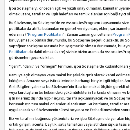
İşbu Sözleşme’yi, önceden açık ve yazılı onay olmadan, kanunlar uyarın
olmak üzere, taraflar ve ilgili halefleri ve temlik alanları için bağlayıc
Bu Sözleşme, bu Sözleşme’de ve AssociatesProgramı kapsamında size sunu
politikalarda atıfta bulunulan en güncel versiyonları, ekleri, şartnamele
edersiniz (“
Program Politikaları
”).Zaman zaman güncellenen
Program Po
bir uyuşmazlık olması durumunda, bu Sözleşme geçerli olacaktır. Bu Söz
yaptığınız sözleşme arasında bir uyuşmazlık olması durumunda, bu ayrı 
Politikaları
da dahil olmak üzere) sizinle bizim aramızda AssociatesProg
görüşmeleri geçersiz kılar.
“İçerir”, “dahil” ve “örneğin” terimleri, işbu Sözleşme’de kullanıldıkları
Kamuya açık olmayan veya makul bir şekilde gizli olarak kabul edilmesi g
kıldığımız Amazon veya iştiraklerinden herhangi biriyle ilgili bilgiler, A
Gizli Bilgileri yalnızca bu Sözleşme’nin ifası için makul ölçüde gerekli o
veya kuruluşların bu hükümdeki yükümlülüklerin farkında olmasını ve bunl
iştirakleriniz dışında hiçbir üçüncü tarafa açıklamayacak ve bu Sözleşme’
korumak için tüm makul önlemleri alacaksınız. Bu kısıtlama, taraflar aras
uygulanacak ve Sözleşmenin süresi boyunca ve feshedilmesinden sonraki
Biz ve tarafınız bağımsız yüklenicileriz ve işbu Sözleşme’de yer alan hiçbi
ortak girişim, acente, bayilik, satış temsilcisi veya istihdam ilişkisi te