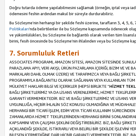
Doğru tutarda ödeme yapılabilmesini sağlamak (örneğin, iptal veya iad
ödemesini feshin ardından makul bir süreyle durdurabiliriz.
Bu Sözleşme’nin herhangi bir şekilde feshi üzerine, tarafların 3, 4, 5, 
Politikaları
’nda belirtilenler ile bu Sözleşme kapsamında ödenecek ol
ve yükümlülükleri, bu Sözleşme ile bağlantılı olarak verilen tüm lisansl
birini, fesih öncesinde bu Sözleşme’nin ihlalinden veya bu Sözleşme 
7. Sorumluluk Retleri
ASSOCIATES PROGRAMI, AMAZON SİTESİ, AMAZON SİTESİNDE SUNULAN
PARAZLAMA API’I, VERİ AKIŞI, ÜRÜN PAZARLAMA İÇERİĞİ, BİZİM VE VE 
MARKALARI DAHİL OLMAK ÜZERE) VE TARAFIMIZCA VEYA BAĞLI ŞİRKETL
PROGRAMIYLA BAĞLANTILI OLARAK SAĞLANAN VEYA KULLANILAN TÜM TE
MÜLKİYET HAKLARI BİLGİ VE İÇERİKLER (HEPSİ BİRLİKTE “
HİZMET TEKL
BAĞLI ŞİRKETLERİMİZ YA DA LİSANS VERENLERİMİZ, HİZMET TEKLİFLER
GARANTİ VERMEMEKTEDİR. BİZ VE BAĞLI ŞİRKETLERİMİZ VE LİSANS VEREN
UYGUNLUĞA, HİÇBİR İHLALİN SÖZ KONUSU OLMADIĞINA VE MÜDAHALESİ
HERHANGİ BİR TİCARİ İŞLEM, EDİM VEYA TİCARİ KULLANIM SÜRECİND
ZAMANLARDA HİZMET TEKLİFLERİNDEN HERHANGİ BİRİNİ SONLANDIRABİLİ
KAPSAMINI VEYA ÇALIŞMA ŞEKLİNİ DEĞİŞTİREBİLİRİZ. BİZ, BAĞLI ŞİRKE
AÇIKLANDIĞI ŞEKİLDE, İSTİKRARLI VEYA BELİRLİ BİR ŞEKİLDE İŞLEVİNİ
BİLEŞEN İÇERMEDİĞİNE DAİR HİÇBİR GARANTİ VERMEMEKTEDİR. BİZ, BAĞ