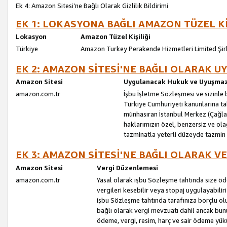
Ek 4: Amazon Sitesi’ne Bağlı Olarak Gizlilik Bildirimi
EK 1: LOKASYONA BAĞLI AMAZON TÜZEL Kİ
Lokasyon
Amazon Tüzel Kişiliği
Türkiye
Amazon Turkey Perakende Hizmetleri Limited Şir
EK 2: AMAZON SİTESİ'NE BAĞLI OLARAK 
Amazon Sitesi
Uygulanacak Hukuk ve Uyuşmazl
amazon.com.tr
İşbu İşletme Sözleşmesi ve sizinle b
Türkiye Cumhuriyeti kanunlarına ta
münhasıran İstanbul Merkez (Çağlaya
haklarımızın özel, benzersiz ve ol
tazminatla yeterli düzeyde tazmin
EK 3: AMAZON SİTESİ'NE BAĞLI OLARAK V
Amazon Sitesi
Vergi Düzenlemesi
amazon.com.tr
Yasal olarak işbu Sözleşme tahtında size ö
vergileri kesebilir veya stopaj uygulayabilir
işbu Sözleşme tahtında tarafınıza borçlu ol
bağlı olarak vergi mevzuatı dahil ancak bu
ödeme, vergi, resim, harç ve sair ödeme yü