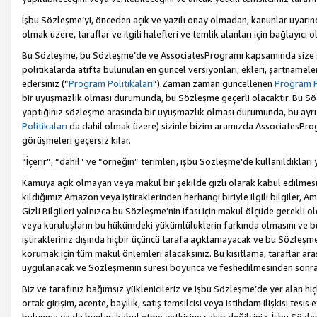
İşbu Sözleşme’yi, önceden açık ve yazılı onay olmadan, kanunlar uyarın
olmak üzere, taraflar ve ilgili halefleri ve temlik alanları için bağlayıc
Bu Sözleşme, bu Sözleşme’de ve AssociatesProgramı kapsamında size sunu
politikalarda atıfta bulunulan en güncel versiyonları, ekleri, şartnamele
edersiniz (“
Program Politikaları
”).Zaman zaman güncellenen
Program Po
bir uyuşmazlık olması durumunda, bu Sözleşme geçerli olacaktır. Bu Söz
yaptığınız sözleşme arasında bir uyuşmazlık olması durumunda, bu ayrı 
Politikaları
da dahil olmak üzere) sizinle bizim aramızda AssociatesProg
görüşmeleri geçersiz kılar.
“İçerir”, “dahil” ve “örneğin” terimleri, işbu Sözleşme’de kullanıldıkları
Kamuya açık olmayan veya makul bir şekilde gizli olarak kabul edilmesi g
kıldığımız Amazon veya iştiraklerinden herhangi biriyle ilgili bilgiler, A
Gizli Bilgileri yalnızca bu Sözleşme’nin ifası için makul ölçüde gerekli o
veya kuruluşların bu hükümdeki yükümlülüklerin farkında olmasını ve bunl
iştirakleriniz dışında hiçbir üçüncü tarafa açıklamayacak ve bu Sözleşme’
korumak için tüm makul önlemleri alacaksınız. Bu kısıtlama, taraflar aras
uygulanacak ve Sözleşmenin süresi boyunca ve feshedilmesinden sonraki
Biz ve tarafınız bağımsız yüklenicileriz ve işbu Sözleşme’de yer alan hiçbi
ortak girişim, acente, bayilik, satış temsilcisi veya istihdam ilişkisi te