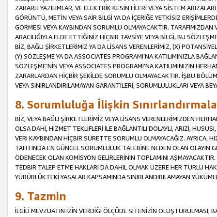
ZARARLI YAZILIMLAR, VE ELEKTRİK KESİNTİLERİ VEYA SİSTEM ARIZALARI
GÖRÜNTÜ, METİN VEYA SAİR BİLGİ YA DA İÇERİĞE YETKİSİZ ERİŞİMLERD
GÖRMESİ VEYA KAYBINDAN SORUMLU OLMAYACAKTIR. TARAFIMIZDAN VEY
ARACILIĞIYLA ELDE ETTİĞİNİZ HİÇBİR TAVSİYE VEYA BİLGİ, BU SÖZLE
BİZ, BAĞLI ŞİRKETLERİMİZ YA DA LİSANS VERENLERİMİZ, (X) POTANSİY
(Y) SÖZLEŞME YA DA ASSOCIATES PROGRAMI’NA KATILIMINIZLA BAĞLAN
SÖZLEŞME’NİN VEYA ASSOCIATES PROGRAMI’NA KATILIMINIZIN HERHA
ZARARLARDAN HİÇBİR ŞEKİLDE SORUMLU OLMAYACAKTIR. İŞBU BÖLÜM
VEYA SINIRLANDIRILAMAYAN GARANTİLERİ, SORUMLULUKLARI VEYA BEY
8. Sorumluluğa İlişkin Sınırlandırmala
BİZ, VEYA BAĞLI ŞİRKETLERİMİZ VEYA LİSANS VERENLERİMİZDEN HERHA
OLSA DAHİ, HİZMET TEKLİFLERİ İLE BAĞLANTILI DOLAYLI, ARIZİ, HUSUSİ
VERİ KAYBINDAN HİÇBİR SURETTE SORUMLU OLMAYACAĞIZ. AYRICA,
TAHTINDA EN GÜNCEL SORUMLULUK TALEBİNE NEDEN OLAN OLAYIN GER
ÖDENECEK OLAN KOMİSYON GELİRLERİNİN TOPLAMINI AŞMAYACAKTIR. İŞB
TEDBİR TALEP ETME HAKLARI DA DAHİL OLMAK ÜZERE HER TÜRLÜ HA
YÜRÜRLÜKTEKİ YASALAR KAPSAMINDA SINIRLANDIRILAMAYAN YÜKÜMLÜ
9. Tazmin
İLGİLİ MEVZUATIN İZİN VERDİĞİ ÖLÇÜDE SİTENİZİN OLUŞTURULMASI, B