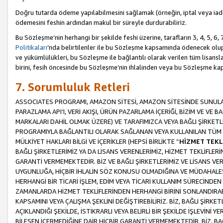
Doğru tutarda ödeme yapılabilmesini sağlamak (örneğin, iptal veya iad
ödemesini feshin ardından makul bir süreyle durdurabiliriz.
Bu Sözleşme’nin herhangi bir şekilde feshi üzerine, tarafların 3, 4, 5, 
Politikaları
’nda belirtilenler ile bu Sözleşme kapsamında ödenecek ol
ve yükümlülükleri, bu Sözleşme ile bağlantılı olarak verilen tüm lisansl
birini, fesih öncesinde bu Sözleşme’nin ihlalinden veya bu Sözleşme 
7. Sorumluluk Retleri
ASSOCIATES PROGRAMI, AMAZON SİTESİ, AMAZON SİTESİNDE SUNULAN
PARAZLAMA API’I, VERİ AKIŞI, ÜRÜN PAZARLAMA İÇERİĞİ, BİZİM VE VE 
MARKALARI DAHİL OLMAK ÜZERE) VE TARAFIMIZCA VEYA BAĞLI ŞİRKETL
PROGRAMIYLA BAĞLANTILI OLARAK SAĞLANAN VEYA KULLANILAN TÜM TE
MÜLKİYET HAKLARI BİLGİ VE İÇERİKLER (HEPSİ BİRLİKTE “
HİZMET TEKL
BAĞLI ŞİRKETLERİMİZ YA DA LİSANS VERENLERİMİZ, HİZMET TEKLİFLER
GARANTİ VERMEMEKTEDİR. BİZ VE BAĞLI ŞİRKETLERİMİZ VE LİSANS VEREN
UYGUNLUĞA, HİÇBİR İHLALİN SÖZ KONUSU OLMADIĞINA VE MÜDAHALESİ
HERHANGİ BİR TİCARİ İŞLEM, EDİM VEYA TİCARİ KULLANIM SÜRECİND
ZAMANLARDA HİZMET TEKLİFLERİNDEN HERHANGİ BİRİNİ SONLANDIRABİLİ
KAPSAMINI VEYA ÇALIŞMA ŞEKLİNİ DEĞİŞTİREBİLİRİZ. BİZ, BAĞLI ŞİRKE
AÇIKLANDIĞI ŞEKİLDE, İSTİKRARLI VEYA BELİRLİ BİR ŞEKİLDE İŞLEVİNİ
BİLEŞEN İÇERMEDİĞİNE DAİR HİÇBİR GARANTİ VERMEMEKTEDİR. BİZ, BAĞ