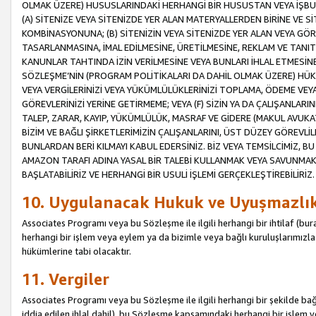
OLMAK ÜZERE) HUSUSLARINDAKİ HERHANGİ BİR HUSUSTAN VEYA İŞBU
(A) SİTENİZE VEYA SİTENİZDE YER ALAN MATERYALLERDEN BİRİNE VE S
KOMBİNASYONUNA; (B) SİTENİZİN VEYA SİTENİZDE YER ALAN VEYA GÖR
TASARLANMASINA, İMAL EDİLMESİNE, ÜRETİLMESİNE, REKLAM VE TANIT
KANUNLAR TAHTINDA İZİN VERİLMESİNE VEYA BUNLARI İHLAL ETMESİNE 
SÖZLEŞME’NİN (PROGRAM POLİTİKALARI DA DAHİL OLMAK ÜZERE) HÜKÜ
VEYA VERGİLERİNİZİ VEYA YÜKÜMLÜLÜKLERİNİZİ TOPLAMA, ÖDEME VEY
GÖREVLERİNİZİ YERİNE GETİRMEME; VEYA (F) SİZİN YA DA ÇALIŞANLARINI
TALEP, ZARAR, KAYIP, YÜKÜMLÜLÜK, MASRAF VE GİDERE (MAKUL AVUKATLI
BİZİM VE BAĞLI ŞİRKETLERİMİZİN ÇALIŞANLARINI, ÜST DÜZEY GÖREVLİL
BUNLARDAN BERİ KILMAYI KABUL EDERSİNİZ. BİZ VEYA TEMSİLCİMİZ, 
AMAZON TARAFI ADINA YASAL BİR TALEBİ KULLANMAK VEYA SAVUNMAK 
BAŞLATABİLİRİZ VE HERHANGİ BİR USULİ İŞLEMİ GERÇEKLEŞTİREBİLİRİZ.
10. Uygulanacak Hukuk ve Uyuşmazlı
Associates Programı veya bu Sözleşme ile ilgili herhangi bir ihtilaf (bura
herhangi bir işlem veya eylem ya da bizimle veya bağlı kuruluşlarımızla 
hükümlerine tabi olacaktır.
11. Vergiler
Associates Programı veya bu Sözleşme ile ilgili herhangi bir şekilde bağla
iddia edilen ihlal dahil), bu Sözleşme kapsamındaki herhangi bir işlem v