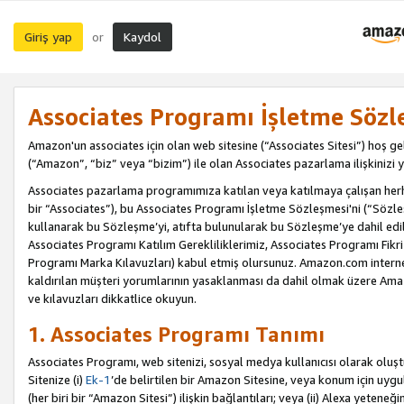
Giriş yap
Kaydol
or
Associates Programı İşletme Sözl
Amazon'un associates için olan web sitesine (“Associates Sitesi”) hoş ge
(“Amazon”, “biz” veya “bizim”) ile olan Associates pazarlama ilişkinizi y
Associates pazarlama programımıza katılan veya katılmaya çalışan herhan
bir “Associates”), bu Associates Programı İşletme Sözleşmesi'ni (“Sözl
kullanarak bu Sözleşme’yi, atıfta bulunularak bu Sözleşme’ye dahil edi
Associates Programı Katılım Gerekliliklerimiz, Associates Programı Fikri
Programı Marka Kılavuzları) kabul etmiş olursunuz. Amazon.com internet 
kaldırılan müşteri yorumlarının yasaklanması da dahil olmak üzere Amazo
ve kılavuzları dikkatlice okuyun.
1. Associates Programı Tanımı
Associates Programı, web sitenizi, sosyal medya kullanıcısı olarak oluştu
Sitenize (i)
Ek-1
’de belirtilen bir Amazon Sitesine, veya konum için uygula
(her biri bir “Amazon Sitesi”) ilişkin bağlantıları; veya (ii) Alexa yeteneğ