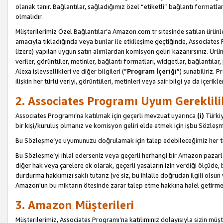
olanak tanır. Bağlantılar, sağladığımız özel “etiketli” bağlantı formatl
olmalıdır.
Müşterilerimiz Özel Bağlantılar’a Amazon.com.tr sitesinde satılan ürün
amacıyla tıkladığında veya bunlar ile etkileşime geçtiğinde, Associates Pro
üzere) yapılan uygun satın alımlardan komisyon geliri kazanırsınız. Ürün
veriler, görüntüler, metinler, bağlantı formatları, widgetlar, bağlantıla
Alexa işlevsellikleri ve diğer bilgileri (”
Program İçeriği
”) sunabiliriz. 
ilişkin her türlü veriyi, görüntüleri, metinleri veya sair bilgi ya da içeri
2. Associates Programı Uyum Gereklili
Associates Programı’na katılmak için geçerli mevzuat uyarınca
(i)
Türkiy
bir kişi/kuruluş olmanız ve komisyon geliri elde etmek için işbu Sözle
Bu Sözleşme’ye uyumunuzu doğrulamak için talep edebileceğimiz her tü
Bu Sözleşme’yi ihlal ederseniz veya geçerli herhangi bir Amazon pazarl
diğer hak veya çarelere ek olarak, geçerli yasaların izin verdiği ölçüd
durdurma hakkımızı saklı tutarız (ve siz, bu ihlalle doğrudan ilgili ols
Amazon'un bu miktarın ötesinde zarar talep etme hakkına halel getirmek
3. Amazon Müşterileri
Müşterilerimiz, Associates Programı’na katılımınız dolayısıyla sizin müşt