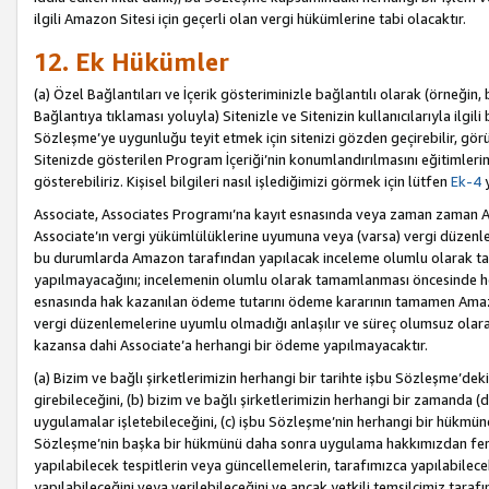
ilgili Amazon Sitesi için geçerli olan vergi hükümlerine tabi olacaktır.
12. Ek Hükümler
(a) Özel Bağlantıları ve İçerik gösteriminizle bağlantılı olarak (örneği
Bağlantıya tıklaması yoluyla) Sitenizle ve Sitenizin kullanıcılarıyla ilgili 
Sözleşme’ye uygunluğu teyit etmek için sitenizi gözden geçirebilir, görü
Sitenizde gösterilen Program İçeriği’nin konumlandırılmasını eğitimlerimi
gösterebiliriz. Kişisel bilgileri nasıl işlediğimizi görmek için lütfen
Ek-4
y
Associate, Associates Programı’na kayıt esnasında veya zaman zaman
Associate’ın vergi yükümlülüklerine uyumuna veya (varsa) vergi düzenlem
bu durumlarda Amazon tarafından yapılacak inceleme olumlu olarak t
yapılmayacağını; incelemenin olumlu olarak tamamlanması öncesinde he
esnasında hak kazanılan ödeme tutarını ödeme kararının tamamen Amazo
vergi düzenlemelerine uyumlu olmadığı anlaşılır ve süreç olumsuz olara
kazansa dahi Associate’a herhangi bir ödeme yapılmayacaktır.
(a) Bizim ve bağlı şirketlerimizin herhangi bir tarihte işbu Sözleşme’dek
girebileceğini, (b) bizim ve bağlı şirketlerimizin herhangi bir zamanda (
uygulamalar işletebileceğini, (c) işbu Sözleşme’nin herhangi bir hükmün
Sözleşme’nin başka bir hükmünü daha sonra uygulama hakkımızdan fera
yapılabilecek tespitlerin veya güncellemelerin, tarafımızca yapılabilece
yapılabileceğini veya verilebileceğini ve ancak yetkili temsilcimiz tarafı