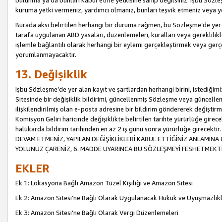
bulunma ya da bunları kabul etme yetkisine sahip değilsiniz. İşbu Sözleş
kuruma yetki vermeniz, yardımcı olmanız, bunları teşvik etmeniz veya yön
Burada aksi belirtilen herhangi bir duruma rağmen, bu Sözleşme’de yer a
tarafa uygulanan ABD yasaları, düzenlemeleri, kuralları veya gereklilikl
işlemle bağlantılı olarak herhangi bir eylemi gerçekleştirmek veya ge
yorumlanmayacaktır.
13. Değişiklik
İşbu Sözleşme’de yer alan kayıt ve şartlardan herhangi birini, istediğ
Sitesinde bir değişiklik bildirimi, güncellenmiş Sözleşme veya güncell
ilişkilendirilmiş olan e-posta adresine bir bildirim göndererek değiştir
Komisyon Geliri haricinde değişiklikte belirtilen tarihte yürürlüğe girec
halükarda bildirim tarihinden en az 2 iş günü sonra yürürlüğe gire
DEVAM ETMENİZ, YAPILAN DEĞİŞİKLİKLERİ KABUL ETTİĞİNİZ ANLAMINA 
YOLUNUZ ÇARENİZ, 6. MADDE UYARINCA BU SÖZLEŞMEYİ FESHETMEKTİ
EKLER
Ek 1: Lokasyona Bağlı Amazon Tüzel Kişiliği ve Amazon Sitesi
Ek 2: Amazon Sitesi’ne Bağlı Olarak Uygulanacak Hukuk ve Uyuşmazlık
Ek 3: Amazon Sitesi’ne Bağlı Olarak Vergi Düzenlemeleri