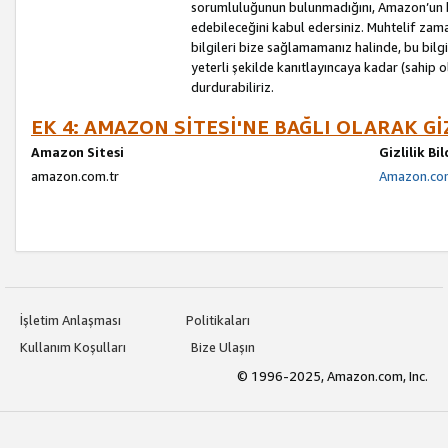
sorumluluğunun bulunmadığını, Amazon’un bu
edebileceğini kabul edersiniz. Muhtelif zama
bilgileri bize sağlamamanız halinde, bu bil
yeterli şekilde kanıtlayıncaya kadar (sahip
durdurabiliriz.
EK 4: AMAZON SİTESİ'NE BAĞLI OLARAK Gİ
Amazon Sitesi
Gizlilik Bi
amazon.com.tr
Amazon.com.
İşletim Anlaşması
Politikaları
Kullanım Koşulları
Bize Ulaşın
© 1996-2025, Amazon.com, Inc.