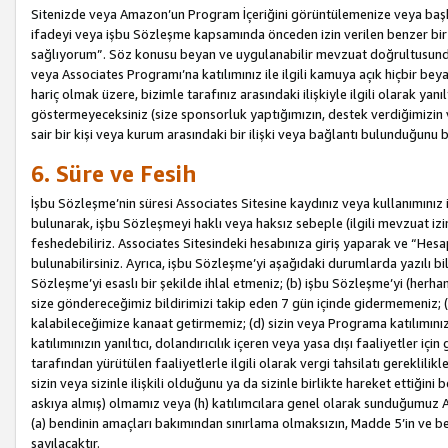
Sitenizde veya Amazon’un Program İçeriğini görüntülemenize veya başka b
ifadeyi veya işbu Sözleşme kapsamında önceden izin verilen benzer bir 
sağlıyorum”. Söz konusu beyan ve uygulanabilir mevzuat doğrultusunda 
veya Associates Programı’na katılımınız ile ilgili kamuya açık hiçbir be
hariç olmak üzere, bizimle tarafınız arasındaki ilişkiyle ilgili olarak ya
göstermeyeceksiniz (size sponsorluk yaptığımızın, destek verdiğimizin v
sair bir kişi veya kurum arasındaki bir ilişki veya bağlantı bulunduğunu
6. Süre ve Fesih
İşbu Sözleşme’nin süresi Associates Sitesine kaydınız veya kullanımınız i
bulunarak, işbu Sözleşmeyi haklı veya haksız sebeple (ilgili mevzuat 
feshedebiliriz. Associates Sitesindeki hesabınıza giriş yaparak ve “He
bulunabilirsiniz. Ayrıca, işbu Sözleşme’yi aşağıdaki durumlarda yazılı bi
Sözleşme’yi esaslı bir şekilde ihlal etmeniz; (b) işbu Sözleşme’yi (herhan
size göndereceğimiz bildirimizi takip eden 7 gün içinde gidermemeniz; 
kalabileceğimize kanaat getirmemiz; (d) sizin veya Programa katılımını
katılımınızın yanıltıcı, dolandırıcılık içeren veya yasa dışı faaliyetler i
tarafından yürütülen faaliyetlerle ilgili olarak vergi tahsilatı gerekli
sizin veya sizinle ilişkili olduğunu ya da sizinle birlikte hareket ettiği
askıya almış) olmamız veya (h) katılımcılara genel olarak sunduğumuz
(a) bendinin amaçları bakımından sınırlama olmaksızın, Madde 5’in ve be
sayılacaktır.