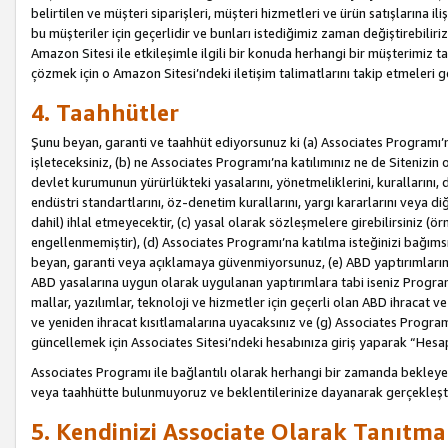
belirtilen ve müşteri siparişleri, müşteri hizmetleri ve ürün satışlarına il
bu müşteriler için geçerlidir ve bunları istediğimiz zaman değiştirebili
Amazon Sitesi ile etkileşimle ilgili bir konuda herhangi bir müşterimiz ta
çözmek için o Amazon Sitesi’ndeki iletişim talimatlarını takip etmeleri ge
4. Taahhütler
Şunu beyan, garanti ve taahhüt ediyorsunuz ki (a) Associates Programı’
işleteceksiniz, (b) ne Associates Programı’na katılımınız ne de Sitenizin 
devlet kurumunun yürürlükteki yasalarını, yönetmeliklerini, kurallarını, dü
endüstri standartlarını, öz-denetim kurallarını, yargı kararlarını veya diğ
dahil) ihlal etmeyecektir, (c) yasal olarak sözleşmelere girebilirsiniz (
engellenmemiştir), (d) Associates Programı’na katılma isteğinizi bağıms
beyan, garanti veya açıklamaya güvenmiyorsunuz, (e) ABD yaptırımlarına
ABD yasalarına uygun olarak uygulanan yaptırımlara tabi iseniz Progra
mallar, yazılımlar, teknoloji ve hizmetler için geçerli olan ABD ihracat 
ve yeniden ihracat kısıtlamalarına uyacaksınız ve (g) Associates Programı i
güncellemek için Associates Sitesi’ndeki hesabınıza giriş yaparak “Hesap 
Associates Programı ile bağlantılı olarak herhangi bir zamanda bekleye
veya taahhütte bulunmuyoruz ve beklentilerinize dayanarak gerçekleşt
5. Kendinizi Associate Olarak Tanıtma