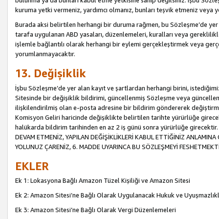
bulunma ya da bunları kabul etme yetkisine sahip değilsiniz. İşbu Sözleş
kuruma yetki vermeniz, yardımcı olmanız, bunları teşvik etmeniz veya yön
Burada aksi belirtilen herhangi bir duruma rağmen, bu Sözleşme’de yer a
tarafa uygulanan ABD yasaları, düzenlemeleri, kuralları veya gereklilikl
işlemle bağlantılı olarak herhangi bir eylemi gerçekleştirmek veya ge
yorumlanmayacaktır.
13. Değişiklik
İşbu Sözleşme’de yer alan kayıt ve şartlardan herhangi birini, istediğ
Sitesinde bir değişiklik bildirimi, güncellenmiş Sözleşme veya güncell
ilişkilendirilmiş olan e-posta adresine bir bildirim göndererek değiştir
Komisyon Geliri haricinde değişiklikte belirtilen tarihte yürürlüğe girec
halükarda bildirim tarihinden en az 2 iş günü sonra yürürlüğe gire
DEVAM ETMENİZ, YAPILAN DEĞİŞİKLİKLERİ KABUL ETTİĞİNİZ ANLAMINA 
YOLUNUZ ÇARENİZ, 6. MADDE UYARINCA BU SÖZLEŞMEYİ FESHETMEKTİ
EKLER
Ek 1: Lokasyona Bağlı Amazon Tüzel Kişiliği ve Amazon Sitesi
Ek 2: Amazon Sitesi’ne Bağlı Olarak Uygulanacak Hukuk ve Uyuşmazlık
Ek 3: Amazon Sitesi’ne Bağlı Olarak Vergi Düzenlemeleri