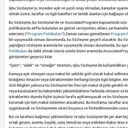
İşbu Sözleşme’yi, önceden açık ve yazılı onay olmadan, kanunlar uyarın
olmak üzere, taraflar ve ilgili halefleri ve temlik alanları için bağlayıc
Bu Sözleşme, bu Sözleşme’de ve AssociatesProgramı kapsamında size sunu
politikalarda atıfta bulunulan en güncel versiyonları, ekleri, şartnamele
edersiniz (“
Program Politikaları
”).Zaman zaman güncellenen
Program Po
bir uyuşmazlık olması durumunda, bu Sözleşme geçerli olacaktır. Bu Söz
yaptığınız sözleşme arasında bir uyuşmazlık olması durumunda, bu ayrı 
Politikaları
da dahil olmak üzere) sizinle bizim aramızda AssociatesProg
görüşmeleri geçersiz kılar.
“İçerir”, “dahil” ve “örneğin” terimleri, işbu Sözleşme’de kullanıldıkları
Kamuya açık olmayan veya makul bir şekilde gizli olarak kabul edilmesi g
kıldığımız Amazon veya iştiraklerinden herhangi biriyle ilgili bilgiler, A
Gizli Bilgileri yalnızca bu Sözleşme’nin ifası için makul ölçüde gerekli o
veya kuruluşların bu hükümdeki yükümlülüklerin farkında olmasını ve bunl
iştirakleriniz dışında hiçbir üçüncü tarafa açıklamayacak ve bu Sözleşme’
korumak için tüm makul önlemleri alacaksınız. Bu kısıtlama, taraflar aras
uygulanacak ve Sözleşmenin süresi boyunca ve feshedilmesinden sonraki
Biz ve tarafınız bağımsız yüklenicileriz ve işbu Sözleşme’de yer alan hiçbi
ortak girişim, acente, bayilik, satış temsilcisi veya istihdam ilişkisi te