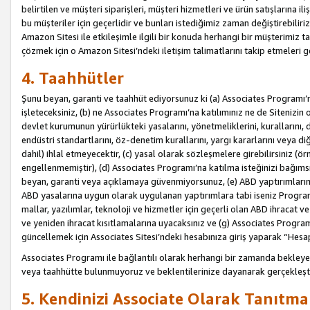
belirtilen ve müşteri siparişleri, müşteri hizmetleri ve ürün satışlarına il
bu müşteriler için geçerlidir ve bunları istediğimiz zaman değiştirebili
Amazon Sitesi ile etkileşimle ilgili bir konuda herhangi bir müşterimiz ta
çözmek için o Amazon Sitesi’ndeki iletişim talimatlarını takip etmeleri ge
4. Taahhütler
Şunu beyan, garanti ve taahhüt ediyorsunuz ki (a) Associates Programı’
işleteceksiniz, (b) ne Associates Programı’na katılımınız ne de Sitenizin 
devlet kurumunun yürürlükteki yasalarını, yönetmeliklerini, kurallarını, dü
endüstri standartlarını, öz-denetim kurallarını, yargı kararlarını veya diğ
dahil) ihlal etmeyecektir, (c) yasal olarak sözleşmelere girebilirsiniz (
engellenmemiştir), (d) Associates Programı’na katılma isteğinizi bağıms
beyan, garanti veya açıklamaya güvenmiyorsunuz, (e) ABD yaptırımlarına
ABD yasalarına uygun olarak uygulanan yaptırımlara tabi iseniz Progra
mallar, yazılımlar, teknoloji ve hizmetler için geçerli olan ABD ihracat 
ve yeniden ihracat kısıtlamalarına uyacaksınız ve (g) Associates Programı i
güncellemek için Associates Sitesi’ndeki hesabınıza giriş yaparak “Hesap 
Associates Programı ile bağlantılı olarak herhangi bir zamanda bekleye
veya taahhütte bulunmuyoruz ve beklentilerinize dayanarak gerçekleşt
5. Kendinizi Associate Olarak Tanıtma