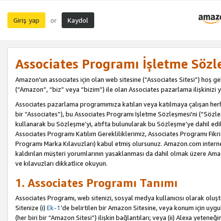
Giriş yap
Kaydol
or
Associates Programı İşletme Sözl
Amazon'un associates için olan web sitesine (“Associates Sitesi”) hoş ge
(“Amazon”, “biz” veya “bizim”) ile olan Associates pazarlama ilişkinizi y
Associates pazarlama programımıza katılan veya katılmaya çalışan herhan
bir “Associates”), bu Associates Programı İşletme Sözleşmesi'ni (“Sözl
kullanarak bu Sözleşme’yi, atıfta bulunularak bu Sözleşme’ye dahil edi
Associates Programı Katılım Gerekliliklerimiz, Associates Programı Fikri
Programı Marka Kılavuzları) kabul etmiş olursunuz. Amazon.com internet 
kaldırılan müşteri yorumlarının yasaklanması da dahil olmak üzere Amazo
ve kılavuzları dikkatlice okuyun.
1. Associates Programı Tanımı
Associates Programı, web sitenizi, sosyal medya kullanıcısı olarak oluştu
Sitenize (i)
Ek-1
’de belirtilen bir Amazon Sitesine, veya konum için uygula
(her biri bir “Amazon Sitesi”) ilişkin bağlantıları; veya (ii) Alexa yeteneğ