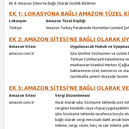
Ek 4: Amazon Sitesi’ne Bağlı Olarak Gizlilik Bildirimi
EK 1: LOKASYONA BAĞLI AMAZON TÜZEL Kİ
Lokasyon
Amazon Tüzel Kişiliği
Türkiye
Amazon Turkey Perakende Hizmetleri Limited Şir
EK 2: AMAZON SİTESİ'NE BAĞLI OLARAK 
Amazon Sitesi
Uygulanacak Hukuk ve Uyuşmazl
amazon.com.tr
İşbu İşletme Sözleşmesi ve sizinle b
Türkiye Cumhuriyeti kanunlarına ta
münhasıran İstanbul Merkez (Çağlaya
haklarımızın özel, benzersiz ve ol
tazminatla yeterli düzeyde tazmin
EK 3: AMAZON SİTESİ'NE BAĞLI OLARAK V
Amazon Sitesi
Vergi Düzenlemesi
amazon.com.tr
Yasal olarak işbu Sözleşme tahtında size ö
vergileri kesebilir veya stopaj uygulayabilir
işbu Sözleşme tahtında tarafınıza borçlu ol
bağlı olarak vergi mevzuatı dahil ancak bu
ödeme, vergi, resim, harç ve sair ödeme yü