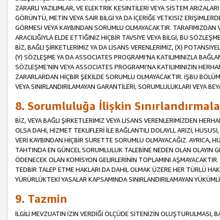
ZARARLI YAZILIMLAR, VE ELEKTRİK KESİNTİLERİ VEYA SİSTEM ARIZALARI
GÖRÜNTÜ, METİN VEYA SAİR BİLGİ YA DA İÇERİĞE YETKİSİZ ERİŞİMLERD
GÖRMESİ VEYA KAYBINDAN SORUMLU OLMAYACAKTIR. TARAFIMIZDAN VEY
ARACILIĞIYLA ELDE ETTİĞİNİZ HİÇBİR TAVSİYE VEYA BİLGİ, BU SÖZLE
BİZ, BAĞLI ŞİRKETLERİMİZ YA DA LİSANS VERENLERİMİZ, (X) POTANSİY
(Y) SÖZLEŞME YA DA ASSOCIATES PROGRAMI’NA KATILIMINIZLA BAĞLAN
SÖZLEŞME’NİN VEYA ASSOCIATES PROGRAMI’NA KATILIMINIZIN HERHA
ZARARLARDAN HİÇBİR ŞEKİLDE SORUMLU OLMAYACAKTIR. İŞBU BÖLÜM
VEYA SINIRLANDIRILAMAYAN GARANTİLERİ, SORUMLULUKLARI VEYA BEY
8. Sorumluluğa İlişkin Sınırlandırmala
BİZ, VEYA BAĞLI ŞİRKETLERİMİZ VEYA LİSANS VERENLERİMİZDEN HERHA
OLSA DAHİ, HİZMET TEKLİFLERİ İLE BAĞLANTILI DOLAYLI, ARIZİ, HUSUSİ
VERİ KAYBINDAN HİÇBİR SURETTE SORUMLU OLMAYACAĞIZ. AYRICA,
TAHTINDA EN GÜNCEL SORUMLULUK TALEBİNE NEDEN OLAN OLAYIN GER
ÖDENECEK OLAN KOMİSYON GELİRLERİNİN TOPLAMINI AŞMAYACAKTIR. İŞB
TEDBİR TALEP ETME HAKLARI DA DAHİL OLMAK ÜZERE HER TÜRLÜ HA
YÜRÜRLÜKTEKİ YASALAR KAPSAMINDA SINIRLANDIRILAMAYAN YÜKÜMLÜ
9. Tazmin
İLGİLİ MEVZUATIN İZİN VERDİĞİ ÖLÇÜDE SİTENİZİN OLUŞTURULMASI, B