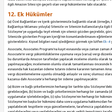
ilgili Amazon Sitesi için geçerli olan vergi hükümlerine tabi olacaktır.
12. Ek Hükümler
(a) Özel Bağlantıları ve İçerik gösteriminizle bağlantılı olarak (örneği
Bağlantıya tıklaması yoluyla) Sitenizle ve Sitenizin kullanıcılarıyla ilgili 
Sözleşme’ye uygunluğu teyit etmek için sitenizi gözden geçirebilir, görü
Sitenizde gösterilen Program İçeriği’nin konumlandırılmasını eğitimlerimi
gösterebiliriz. Kişisel bilgileri nasıl işlediğimizi görmek için lütfen
Ek-4
y
Associate, Associates Programı’na kayıt esnasında veya zaman zaman
Associate’ın vergi yükümlülüklerine uyumuna veya (varsa) vergi düzenlem
bu durumlarda Amazon tarafından yapılacak inceleme olumlu olarak t
yapılmayacağını; incelemenin olumlu olarak tamamlanması öncesinde he
esnasında hak kazanılan ödeme tutarını ödeme kararının tamamen Amazo
vergi düzenlemelerine uyumlu olmadığı anlaşılır ve süreç olumsuz olara
kazansa dahi Associate’a herhangi bir ödeme yapılmayacaktır.
(a) Bizim ve bağlı şirketlerimizin herhangi bir tarihte işbu Sözleşme’dek
girebileceğini, (b) bizim ve bağlı şirketlerimizin herhangi bir zamanda (
uygulamalar işletebileceğini, (c) işbu Sözleşme’nin herhangi bir hükmün
Sözleşme’nin başka bir hükmünü daha sonra uygulama hakkımızdan fera
yapılabilecek tespitlerin veya güncellemelerin, tarafımızca yapılabilece
yapılabileceğini veya verilebileceğini ve ancak yetkili temsilcimiz tarafı