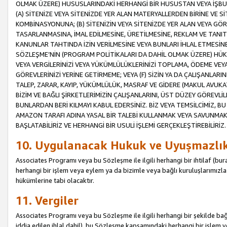
OLMAK ÜZERE) HUSUSLARINDAKİ HERHANGİ BİR HUSUSTAN VEYA İŞBU
(A) SİTENİZE VEYA SİTENİZDE YER ALAN MATERYALLERDEN BİRİNE VE S
KOMBİNASYONUNA; (B) SİTENİZİN VEYA SİTENİZDE YER ALAN VEYA GÖR
TASARLANMASINA, İMAL EDİLMESİNE, ÜRETİLMESİNE, REKLAM VE TANIT
KANUNLAR TAHTINDA İZİN VERİLMESİNE VEYA BUNLARI İHLAL ETMESİNE 
SÖZLEŞME’NİN (PROGRAM POLİTİKALARI DA DAHİL OLMAK ÜZERE) HÜKÜ
VEYA VERGİLERİNİZİ VEYA YÜKÜMLÜLÜKLERİNİZİ TOPLAMA, ÖDEME VEY
GÖREVLERİNİZİ YERİNE GETİRMEME; VEYA (F) SİZİN YA DA ÇALIŞANLARINI
TALEP, ZARAR, KAYIP, YÜKÜMLÜLÜK, MASRAF VE GİDERE (MAKUL AVUKATLI
BİZİM VE BAĞLI ŞİRKETLERİMİZİN ÇALIŞANLARINI, ÜST DÜZEY GÖREVLİL
BUNLARDAN BERİ KILMAYI KABUL EDERSİNİZ. BİZ VEYA TEMSİLCİMİZ, 
AMAZON TARAFI ADINA YASAL BİR TALEBİ KULLANMAK VEYA SAVUNMAK 
BAŞLATABİLİRİZ VE HERHANGİ BİR USULİ İŞLEMİ GERÇEKLEŞTİREBİLİRİZ.
10. Uygulanacak Hukuk ve Uyuşmazlı
Associates Programı veya bu Sözleşme ile ilgili herhangi bir ihtilaf (bura
herhangi bir işlem veya eylem ya da bizimle veya bağlı kuruluşlarımızla 
hükümlerine tabi olacaktır.
11. Vergiler
Associates Programı veya bu Sözleşme ile ilgili herhangi bir şekilde bağla
iddia edilen ihlal dahil), bu Sözleşme kapsamındaki herhangi bir işlem v