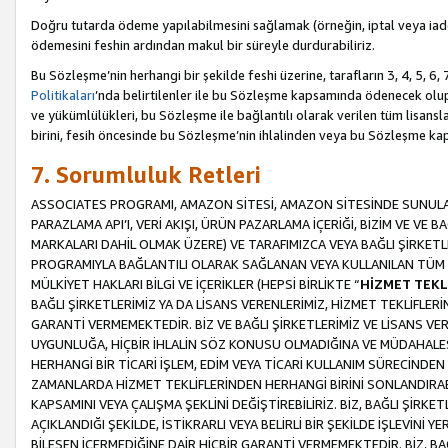
Doğru tutarda ödeme yapılabilmesini sağlamak (örneğin, iptal veya iad
ödemesini feshin ardından makul bir süreyle durdurabiliriz.
Bu Sözleşme’nin herhangi bir şekilde feshi üzerine, tarafların 3, 4, 5, 
Politikaları
’nda belirtilenler ile bu Sözleşme kapsamında ödenecek ol
ve yükümlülükleri, bu Sözleşme ile bağlantılı olarak verilen tüm lisansl
birini, fesih öncesinde bu Sözleşme’nin ihlalinden veya bu Sözleşme 
7. Sorumluluk Retleri
ASSOCIATES PROGRAMI, AMAZON SİTESİ, AMAZON SİTESİNDE SUNULAN
PARAZLAMA API’I, VERİ AKIŞI, ÜRÜN PAZARLAMA İÇERİĞİ, BİZİM VE VE 
MARKALARI DAHİL OLMAK ÜZERE) VE TARAFIMIZCA VEYA BAĞLI ŞİRKETL
PROGRAMIYLA BAĞLANTILI OLARAK SAĞLANAN VEYA KULLANILAN TÜM TE
MÜLKİYET HAKLARI BİLGİ VE İÇERİKLER (HEPSİ BİRLİKTE “
HİZMET TEKL
BAĞLI ŞİRKETLERİMİZ YA DA LİSANS VERENLERİMİZ, HİZMET TEKLİFLER
GARANTİ VERMEMEKTEDİR. BİZ VE BAĞLI ŞİRKETLERİMİZ VE LİSANS VEREN
UYGUNLUĞA, HİÇBİR İHLALİN SÖZ KONUSU OLMADIĞINA VE MÜDAHALESİ
HERHANGİ BİR TİCARİ İŞLEM, EDİM VEYA TİCARİ KULLANIM SÜRECİND
ZAMANLARDA HİZMET TEKLİFLERİNDEN HERHANGİ BİRİNİ SONLANDIRABİLİ
KAPSAMINI VEYA ÇALIŞMA ŞEKLİNİ DEĞİŞTİREBİLİRİZ. BİZ, BAĞLI ŞİRKE
AÇIKLANDIĞI ŞEKİLDE, İSTİKRARLI VEYA BELİRLİ BİR ŞEKİLDE İŞLEVİNİ
BİLEŞEN İÇERMEDİĞİNE DAİR HİÇBİR GARANTİ VERMEMEKTEDİR. BİZ, BAĞ