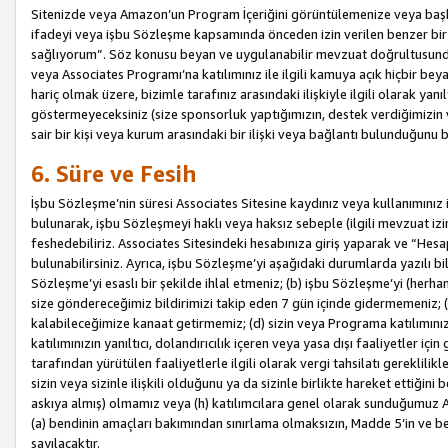
Sitenizde veya Amazon’un Program İçeriğini görüntülemenize veya başka b
ifadeyi veya işbu Sözleşme kapsamında önceden izin verilen benzer bir 
sağlıyorum”. Söz konusu beyan ve uygulanabilir mevzuat doğrultusunda 
veya Associates Programı’na katılımınız ile ilgili kamuya açık hiçbir be
hariç olmak üzere, bizimle tarafınız arasındaki ilişkiyle ilgili olarak ya
göstermeyeceksiniz (size sponsorluk yaptığımızın, destek verdiğimizin v
sair bir kişi veya kurum arasındaki bir ilişki veya bağlantı bulunduğunu
6. Süre ve Fesih
İşbu Sözleşme’nin süresi Associates Sitesine kaydınız veya kullanımınız i
bulunarak, işbu Sözleşmeyi haklı veya haksız sebeple (ilgili mevzuat 
feshedebiliriz. Associates Sitesindeki hesabınıza giriş yaparak ve “He
bulunabilirsiniz. Ayrıca, işbu Sözleşme’yi aşağıdaki durumlarda yazılı bi
Sözleşme’yi esaslı bir şekilde ihlal etmeniz; (b) işbu Sözleşme’yi (herhan
size göndereceğimiz bildirimizi takip eden 7 gün içinde gidermemeniz; 
kalabileceğimize kanaat getirmemiz; (d) sizin veya Programa katılımını
katılımınızın yanıltıcı, dolandırıcılık içeren veya yasa dışı faaliyetler i
tarafından yürütülen faaliyetlerle ilgili olarak vergi tahsilatı gerekli
sizin veya sizinle ilişkili olduğunu ya da sizinle birlikte hareket ettiği
askıya almış) olmamız veya (h) katılımcılara genel olarak sunduğumuz
(a) bendinin amaçları bakımından sınırlama olmaksızın, Madde 5’in ve be
sayılacaktır.