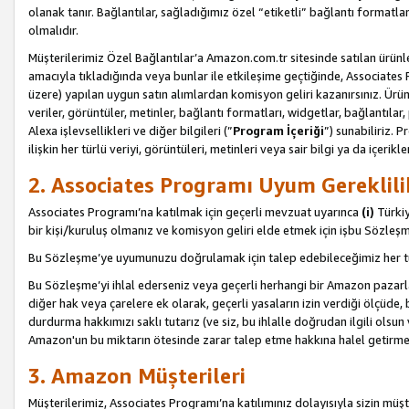
olanak tanır. Bağlantılar, sağladığımız özel “etiketli” bağlantı formatl
olmalıdır.
Müşterilerimiz Özel Bağlantılar’a Amazon.com.tr sitesinde satılan ürün
amacıyla tıkladığında veya bunlar ile etkileşime geçtiğinde, Associates Pro
üzere) yapılan uygun satın alımlardan komisyon geliri kazanırsınız. Ürün
veriler, görüntüler, metinler, bağlantı formatları, widgetlar, bağlantıla
Alexa işlevsellikleri ve diğer bilgileri (”
Program İçeriği
”) sunabiliriz. 
ilişkin her türlü veriyi, görüntüleri, metinleri veya sair bilgi ya da içeri
2. Associates Programı Uyum Gereklili
Associates Programı’na katılmak için geçerli mevzuat uyarınca
(i)
Türkiy
bir kişi/kuruluş olmanız ve komisyon geliri elde etmek için işbu Sözle
Bu Sözleşme’ye uyumunuzu doğrulamak için talep edebileceğimiz her tü
Bu Sözleşme’yi ihlal ederseniz veya geçerli herhangi bir Amazon pazarl
diğer hak veya çarelere ek olarak, geçerli yasaların izin verdiği ölçüd
durdurma hakkımızı saklı tutarız (ve siz, bu ihlalle doğrudan ilgili ols
Amazon'un bu miktarın ötesinde zarar talep etme hakkına halel getirmek
3. Amazon Müşterileri
Müşterilerimiz, Associates Programı’na katılımınız dolayısıyla sizin müşt