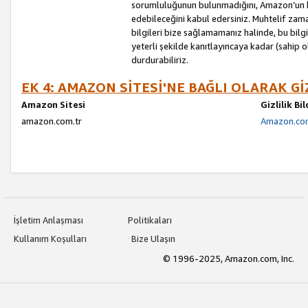
sorumluluğunun bulunmadığını, Amazon’un bu
edebileceğini kabul edersiniz. Muhtelif zama
bilgileri bize sağlamamanız halinde, bu bil
yeterli şekilde kanıtlayıncaya kadar (sahip
durdurabiliriz.
EK 4: AMAZON SİTESİ'NE BAĞLI OLARAK Gİ
Amazon Sitesi
Gizlilik Bi
amazon.com.tr
Amazon.com.
İşletim Anlaşması
Politikaları
Kullanım Koşulları
Bize Ulaşın
© 1996-2025, Amazon.com, Inc.