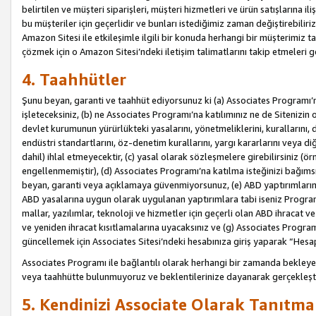
belirtilen ve müşteri siparişleri, müşteri hizmetleri ve ürün satışlarına il
bu müşteriler için geçerlidir ve bunları istediğimiz zaman değiştirebili
Amazon Sitesi ile etkileşimle ilgili bir konuda herhangi bir müşterimiz ta
çözmek için o Amazon Sitesi’ndeki iletişim talimatlarını takip etmeleri ge
4. Taahhütler
Şunu beyan, garanti ve taahhüt ediyorsunuz ki (a) Associates Programı’
işleteceksiniz, (b) ne Associates Programı’na katılımınız ne de Sitenizin 
devlet kurumunun yürürlükteki yasalarını, yönetmeliklerini, kurallarını, dü
endüstri standartlarını, öz-denetim kurallarını, yargı kararlarını veya diğ
dahil) ihlal etmeyecektir, (c) yasal olarak sözleşmelere girebilirsiniz (
engellenmemiştir), (d) Associates Programı’na katılma isteğinizi bağıms
beyan, garanti veya açıklamaya güvenmiyorsunuz, (e) ABD yaptırımlarına
ABD yasalarına uygun olarak uygulanan yaptırımlara tabi iseniz Progra
mallar, yazılımlar, teknoloji ve hizmetler için geçerli olan ABD ihracat 
ve yeniden ihracat kısıtlamalarına uyacaksınız ve (g) Associates Programı i
güncellemek için Associates Sitesi’ndeki hesabınıza giriş yaparak “Hesap 
Associates Programı ile bağlantılı olarak herhangi bir zamanda bekleye
veya taahhütte bulunmuyoruz ve beklentilerinize dayanarak gerçekleşt
5. Kendinizi Associate Olarak Tanıtma