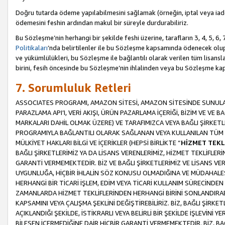
Doğru tutarda ödeme yapılabilmesini sağlamak (örneğin, iptal veya iad
ödemesini feshin ardından makul bir süreyle durdurabiliriz.
Bu Sözleşme’nin herhangi bir şekilde feshi üzerine, tarafların 3, 4, 5, 
Politikaları
’nda belirtilenler ile bu Sözleşme kapsamında ödenecek ol
ve yükümlülükleri, bu Sözleşme ile bağlantılı olarak verilen tüm lisansl
birini, fesih öncesinde bu Sözleşme’nin ihlalinden veya bu Sözleşme 
7. Sorumluluk Retleri
ASSOCIATES PROGRAMI, AMAZON SİTESİ, AMAZON SİTESİNDE SUNULAN
PARAZLAMA API’I, VERİ AKIŞI, ÜRÜN PAZARLAMA İÇERİĞİ, BİZİM VE VE 
MARKALARI DAHİL OLMAK ÜZERE) VE TARAFIMIZCA VEYA BAĞLI ŞİRKETL
PROGRAMIYLA BAĞLANTILI OLARAK SAĞLANAN VEYA KULLANILAN TÜM TE
MÜLKİYET HAKLARI BİLGİ VE İÇERİKLER (HEPSİ BİRLİKTE “
HİZMET TEKL
BAĞLI ŞİRKETLERİMİZ YA DA LİSANS VERENLERİMİZ, HİZMET TEKLİFLER
GARANTİ VERMEMEKTEDİR. BİZ VE BAĞLI ŞİRKETLERİMİZ VE LİSANS VEREN
UYGUNLUĞA, HİÇBİR İHLALİN SÖZ KONUSU OLMADIĞINA VE MÜDAHALESİ
HERHANGİ BİR TİCARİ İŞLEM, EDİM VEYA TİCARİ KULLANIM SÜRECİND
ZAMANLARDA HİZMET TEKLİFLERİNDEN HERHANGİ BİRİNİ SONLANDIRABİLİ
KAPSAMINI VEYA ÇALIŞMA ŞEKLİNİ DEĞİŞTİREBİLİRİZ. BİZ, BAĞLI ŞİRKE
AÇIKLANDIĞI ŞEKİLDE, İSTİKRARLI VEYA BELİRLİ BİR ŞEKİLDE İŞLEVİNİ
BİLEŞEN İÇERMEDİĞİNE DAİR HİÇBİR GARANTİ VERMEMEKTEDİR. BİZ, BAĞ