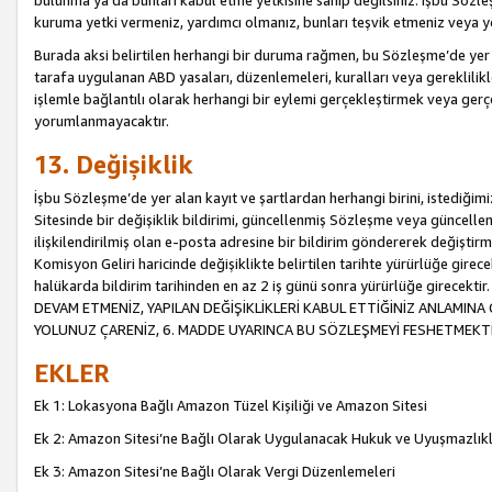
bulunma ya da bunları kabul etme yetkisine sahip değilsiniz. İşbu Sözleş
kuruma yetki vermeniz, yardımcı olmanız, bunları teşvik etmeniz veya yön
Burada aksi belirtilen herhangi bir duruma rağmen, bu Sözleşme’de yer a
tarafa uygulanan ABD yasaları, düzenlemeleri, kuralları veya gereklilikl
işlemle bağlantılı olarak herhangi bir eylemi gerçekleştirmek veya ge
yorumlanmayacaktır.
13. Değişiklik
İşbu Sözleşme’de yer alan kayıt ve şartlardan herhangi birini, istediğ
Sitesinde bir değişiklik bildirimi, güncellenmiş Sözleşme veya güncell
ilişkilendirilmiş olan e-posta adresine bir bildirim göndererek değiştir
Komisyon Geliri haricinde değişiklikte belirtilen tarihte yürürlüğe girec
halükarda bildirim tarihinden en az 2 iş günü sonra yürürlüğe gire
DEVAM ETMENİZ, YAPILAN DEĞİŞİKLİKLERİ KABUL ETTİĞİNİZ ANLAMINA 
YOLUNUZ ÇARENİZ, 6. MADDE UYARINCA BU SÖZLEŞMEYİ FESHETMEKTİ
EKLER
Ek 1: Lokasyona Bağlı Amazon Tüzel Kişiliği ve Amazon Sitesi
Ek 2: Amazon Sitesi’ne Bağlı Olarak Uygulanacak Hukuk ve Uyuşmazlık
Ek 3: Amazon Sitesi’ne Bağlı Olarak Vergi Düzenlemeleri