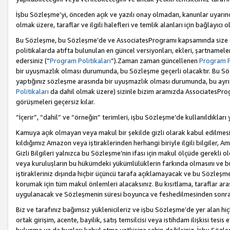
İşbu Sözleşme’yi, önceden açık ve yazılı onay olmadan, kanunlar uyarın
olmak üzere, taraflar ve ilgili halefleri ve temlik alanları için bağlayıc
Bu Sözleşme, bu Sözleşme’de ve AssociatesProgramı kapsamında size sunu
politikalarda atıfta bulunulan en güncel versiyonları, ekleri, şartnamele
edersiniz (“
Program Politikaları
”).Zaman zaman güncellenen
Program Po
bir uyuşmazlık olması durumunda, bu Sözleşme geçerli olacaktır. Bu Söz
yaptığınız sözleşme arasında bir uyuşmazlık olması durumunda, bu ayrı 
Politikaları
da dahil olmak üzere) sizinle bizim aramızda AssociatesProg
görüşmeleri geçersiz kılar.
“İçerir”, “dahil” ve “örneğin” terimleri, işbu Sözleşme’de kullanıldıkları
Kamuya açık olmayan veya makul bir şekilde gizli olarak kabul edilmesi g
kıldığımız Amazon veya iştiraklerinden herhangi biriyle ilgili bilgiler, A
Gizli Bilgileri yalnızca bu Sözleşme’nin ifası için makul ölçüde gerekli o
veya kuruluşların bu hükümdeki yükümlülüklerin farkında olmasını ve bunl
iştirakleriniz dışında hiçbir üçüncü tarafa açıklamayacak ve bu Sözleşme’
korumak için tüm makul önlemleri alacaksınız. Bu kısıtlama, taraflar aras
uygulanacak ve Sözleşmenin süresi boyunca ve feshedilmesinden sonraki
Biz ve tarafınız bağımsız yüklenicileriz ve işbu Sözleşme’de yer alan hiçbi
ortak girişim, acente, bayilik, satış temsilcisi veya istihdam ilişkisi te