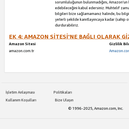
sorumluluğunun bulunmadığını, Amazon’un bu
edebileceğini kabul edersiniz. Muhtelif zama
bilgileri bize sağlamamanız halinde, bu bil
yeterli şekilde kanıtlayıncaya kadar (sahip
durdurabiliriz.
EK 4: AMAZON SİTESİ'NE BAĞLI OLARAK Gİ
Amazon Sitesi
Gizlilik Bi
amazon.com.tr
Amazon.com.
İşletim Anlaşması
Politikaları
Kullanım Koşulları
Bize Ulaşın
© 1996-2025, Amazon.com, Inc.