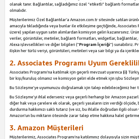
olanak tanır. Bağlantılar, sağladığımız özel “etiketli” bağlantı formatl
olmalıdır.
Müşterilerimiz Özel Bağlantılar’a Amazon.com.tr sitesinde satılan ürün
amacıyla tıkladığında veya bunlar ile etkileşime geçtiğinde, Associates Pro
üzere) yapılan uygun satın alımlardan komisyon geliri kazanırsınız. Ürün
veriler, görüntüler, metinler, bağlantı formatları, widgetlar, bağlantıla
Alexa işlevsellikleri ve diğer bilgileri (”
Program İçeriği
”) sunabiliriz. 
ilişkin her türlü veriyi, görüntüleri, metinleri veya sair bilgi ya da içeri
2. Associates Programı Uyum Gereklili
Associates Programı’na katılmak için geçerli mevzuat uyarınca
(i)
Türkiy
bir kişi/kuruluş olmanız ve komisyon geliri elde etmek için işbu Sözle
Bu Sözleşme’ye uyumunuzu doğrulamak için talep edebileceğimiz her tü
Bu Sözleşme’yi ihlal ederseniz veya geçerli herhangi bir Amazon pazarl
diğer hak veya çarelere ek olarak, geçerli yasaların izin verdiği ölçüd
durdurma hakkımızı saklı tutarız (ve siz, bu ihlalle doğrudan ilgili ols
Amazon'un bu miktarın ötesinde zarar talep etme hakkına halel getirmek
3. Amazon Müşterileri
Müşterilerimiz, Associates Programı’na katılımınız dolayısıyla sizin müşt