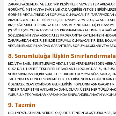
ZARARLI YAZILIMLAR, VE ELEKTRİK KESİNTİLERİ VEYA SİSTEM ARIZALARI
GÖRÜNTÜ, METİN VEYA SAİR BİLGİ YA DA İÇERİĞE YETKİSİZ ERİŞİMLERD
GÖRMESİ VEYA KAYBINDAN SORUMLU OLMAYACAKTIR. TARAFIMIZDAN VEY
ARACILIĞIYLA ELDE ETTİĞİNİZ HİÇBİR TAVSİYE VEYA BİLGİ, BU SÖZLE
BİZ, BAĞLI ŞİRKETLERİMİZ YA DA LİSANS VERENLERİMİZ, (X) POTANSİY
(Y) SÖZLEŞME YA DA ASSOCIATES PROGRAMI’NA KATILIMINIZLA BAĞLAN
SÖZLEŞME’NİN VEYA ASSOCIATES PROGRAMI’NA KATILIMINIZIN HERHA
ZARARLARDAN HİÇBİR ŞEKİLDE SORUMLU OLMAYACAKTIR. İŞBU BÖLÜM
VEYA SINIRLANDIRILAMAYAN GARANTİLERİ, SORUMLULUKLARI VEYA BEY
8. Sorumluluğa İlişkin Sınırlandırmala
BİZ, VEYA BAĞLI ŞİRKETLERİMİZ VEYA LİSANS VERENLERİMİZDEN HERHA
OLSA DAHİ, HİZMET TEKLİFLERİ İLE BAĞLANTILI DOLAYLI, ARIZİ, HUSUSİ
VERİ KAYBINDAN HİÇBİR SURETTE SORUMLU OLMAYACAĞIZ. AYRICA,
TAHTINDA EN GÜNCEL SORUMLULUK TALEBİNE NEDEN OLAN OLAYIN GER
ÖDENECEK OLAN KOMİSYON GELİRLERİNİN TOPLAMINI AŞMAYACAKTIR. İŞB
TEDBİR TALEP ETME HAKLARI DA DAHİL OLMAK ÜZERE HER TÜRLÜ HA
YÜRÜRLÜKTEKİ YASALAR KAPSAMINDA SINIRLANDIRILAMAYAN YÜKÜMLÜ
9. Tazmin
İLGİLİ MEVZUATIN İZİN VERDİĞİ ÖLÇÜDE SİTENİZİN OLUŞTURULMASI, B