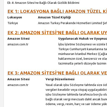
Ek 4: Amazon Sitesi’ne Bağlı Olarak Gizlilik Bildirimi
EK 1: LOKASYONA BAĞLI AMAZON TÜZEL Kİ
Lokasyon
Amazon Tüzel Kişiliği
Türkiye
Amazon Turkey Perakende Hizmetleri Limited Şir
EK 2: AMAZON SİTESİ'NE BAĞLI OLARAK 
Amazon Sitesi
Uygulanacak Hukuk ve Uyuşmazl
amazon.com.tr
İşbu İşletme Sözleşmesi ve sizinle b
Türkiye Cumhuriyeti kanunlarına ta
münhasıran İstanbul Merkez (Çağlaya
haklarımızın özel, benzersiz ve ol
tazminatla yeterli düzeyde tazmin
EK 3: AMAZON SİTESİ'NE BAĞLI OLARAK V
Amazon Sitesi
Vergi Düzenlemesi
amazon.com.tr
Yasal olarak işbu Sözleşme tahtında size ö
vergileri kesebilir veya stopaj uygulayabilir
işbu Sözleşme tahtında tarafınıza borçlu ol
bağlı olarak vergi mevzuatı dahil ancak bu
ödeme, vergi, resim, harç ve sair ödeme yü