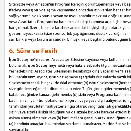
Sitenizde veya Amazon’un Program İçeriğini görüntülemenize veya başka b
ifadeyi veya işbu Sözleşme kapsamında önceden izin verilen benzer bir 
sağlıyorum”. Söz konusu beyan ve uygulanabilir mevzuat doğrultusunda 
veya Associates Programı’na katılımınız ile ilgili kamuya açık hiçbir be
hariç olmak üzere, bizimle tarafınız arasındaki ilişkiyle ilgili olarak ya
göstermeyeceksiniz (size sponsorluk yaptığımızın, destek verdiğimizin v
sair bir kişi veya kurum arasındaki bir ilişki veya bağlantı bulunduğunu
6. Süre ve Fesih
İşbu Sözleşme’nin süresi Associates Sitesine kaydınız veya kullanımınız i
bulunarak, işbu Sözleşmeyi haklı veya haksız sebeple (ilgili mevzuat 
feshedebiliriz. Associates Sitesindeki hesabınıza giriş yaparak ve “He
bulunabilirsiniz. Ayrıca, işbu Sözleşme’yi aşağıdaki durumlarda yazılı bi
Sözleşme’yi esaslı bir şekilde ihlal etmeniz; (b) işbu Sözleşme’yi (herhan
size göndereceğimiz bildirimizi takip eden 7 gün içinde gidermemeniz; 
kalabileceğimize kanaat getirmemiz; (d) sizin veya Programa katılımını
katılımınızın yanıltıcı, dolandırıcılık içeren veya yasa dışı faaliyetler i
tarafından yürütülen faaliyetlerle ilgili olarak vergi tahsilatı gerekli
sizin veya sizinle ilişkili olduğunu ya da sizinle birlikte hareket ettiği
askıya almış) olmamız veya (h) katılımcılara genel olarak sunduğumuz
(a) bendinin amaçları bakımından sınırlama olmaksızın, Madde 5’in ve be
sayılacaktır.