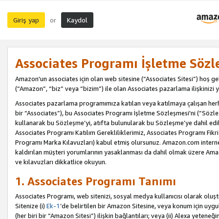
Giriş yap
Kaydol
or
Associates Programı İşletme Sözl
Amazon'un associates için olan web sitesine (“Associates Sitesi”) hoş ge
(“Amazon”, “biz” veya “bizim”) ile olan Associates pazarlama ilişkinizi y
Associates pazarlama programımıza katılan veya katılmaya çalışan herhan
bir “Associates”), bu Associates Programı İşletme Sözleşmesi'ni (“Sözl
kullanarak bu Sözleşme’yi, atıfta bulunularak bu Sözleşme’ye dahil edi
Associates Programı Katılım Gerekliliklerimiz, Associates Programı Fikri
Programı Marka Kılavuzları) kabul etmiş olursunuz. Amazon.com internet 
kaldırılan müşteri yorumlarının yasaklanması da dahil olmak üzere Amazo
ve kılavuzları dikkatlice okuyun.
1. Associates Programı Tanımı
Associates Programı, web sitenizi, sosyal medya kullanıcısı olarak oluştu
Sitenize (i)
Ek-1
’de belirtilen bir Amazon Sitesine, veya konum için uygula
(her biri bir “Amazon Sitesi”) ilişkin bağlantıları; veya (ii) Alexa yeteneğ