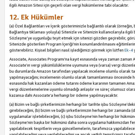
ilgili Amazon Sitesi için geçerli olan vergi hükümlerine tabi olacaktır.
12. Ek Hükümler
(a) Özel Bağlantıları ve İçerik gösteriminizle bağlantılı olarak (örneği
Bağlantıya tıklaması yoluyla) Sitenizle ve Sitenizin kullanıcılarıyla ilgili 
Sözleşme’ye uygunluğu teyit etmek için sitenizi gözden geçirebilir, görü
Sitenizde gösterilen Program İçeriği’nin konumlandırılmasını eğitimlerimi
gösterebiliriz. Kişisel bilgileri nasıl işlediğimizi görmek için lütfen
Ek-4
y
Associate, Associates Programı’na kayıt esnasında veya zaman zaman
Associate’ın vergi yükümlülüklerine uyumuna veya (varsa) vergi düzenlem
bu durumlarda Amazon tarafından yapılacak inceleme olumlu olarak t
yapılmayacağını; incelemenin olumlu olarak tamamlanması öncesinde he
esnasında hak kazanılan ödeme tutarını ödeme kararının tamamen Amazo
vergi düzenlemelerine uyumlu olmadığı anlaşılır ve süreç olumsuz olara
kazansa dahi Associate’a herhangi bir ödeme yapılmayacaktır.
(a) Bizim ve bağlı şirketlerimizin herhangi bir tarihte işbu Sözleşme’dek
girebileceğini, (b) bizim ve bağlı şirketlerimizin herhangi bir zamanda (
uygulamalar işletebileceğini, (c) işbu Sözleşme’nin herhangi bir hükmün
Sözleşme’nin başka bir hükmünü daha sonra uygulama hakkımızdan fera
yapılabilecek tespitlerin veya güncellemelerin, tarafımızca yapılabilece
yapılabileceğini veya verilebileceğini ve ancak yetkili temsilcimiz tarafı