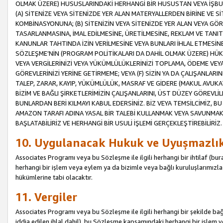
OLMAK ÜZERE) HUSUSLARINDAKİ HERHANGİ BİR HUSUSTAN VEYA İŞBU
(A) SİTENİZE VEYA SİTENİZDE YER ALAN MATERYALLERDEN BİRİNE VE S
KOMBİNASYONUNA; (B) SİTENİZİN VEYA SİTENİZDE YER ALAN VEYA GÖR
TASARLANMASINA, İMAL EDİLMESİNE, ÜRETİLMESİNE, REKLAM VE TANIT
KANUNLAR TAHTINDA İZİN VERİLMESİNE VEYA BUNLARI İHLAL ETMESİNE 
SÖZLEŞME’NİN (PROGRAM POLİTİKALARI DA DAHİL OLMAK ÜZERE) HÜKÜ
VEYA VERGİLERİNİZİ VEYA YÜKÜMLÜLÜKLERİNİZİ TOPLAMA, ÖDEME VEY
GÖREVLERİNİZİ YERİNE GETİRMEME; VEYA (F) SİZİN YA DA ÇALIŞANLARINI
TALEP, ZARAR, KAYIP, YÜKÜMLÜLÜK, MASRAF VE GİDERE (MAKUL AVUKATLI
BİZİM VE BAĞLI ŞİRKETLERİMİZİN ÇALIŞANLARINI, ÜST DÜZEY GÖREVLİL
BUNLARDAN BERİ KILMAYI KABUL EDERSİNİZ. BİZ VEYA TEMSİLCİMİZ, 
AMAZON TARAFI ADINA YASAL BİR TALEBİ KULLANMAK VEYA SAVUNMAK 
BAŞLATABİLİRİZ VE HERHANGİ BİR USULİ İŞLEMİ GERÇEKLEŞTİREBİLİRİZ.
10. Uygulanacak Hukuk ve Uyuşmazlı
Associates Programı veya bu Sözleşme ile ilgili herhangi bir ihtilaf (bura
herhangi bir işlem veya eylem ya da bizimle veya bağlı kuruluşlarımızla 
hükümlerine tabi olacaktır.
11. Vergiler
Associates Programı veya bu Sözleşme ile ilgili herhangi bir şekilde bağla
iddia edilen ihlal dahil), bu Sözleşme kapsamındaki herhangi bir işlem v