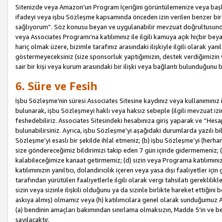
Sitenizde veya Amazon’un Program İçeriğini görüntülemenize veya başka b
ifadeyi veya işbu Sözleşme kapsamında önceden izin verilen benzer bir 
sağlıyorum”. Söz konusu beyan ve uygulanabilir mevzuat doğrultusunda 
veya Associates Programı’na katılımınız ile ilgili kamuya açık hiçbir be
hariç olmak üzere, bizimle tarafınız arasındaki ilişkiyle ilgili olarak ya
göstermeyeceksiniz (size sponsorluk yaptığımızın, destek verdiğimizin v
sair bir kişi veya kurum arasındaki bir ilişki veya bağlantı bulunduğunu
6. Süre ve Fesih
İşbu Sözleşme’nin süresi Associates Sitesine kaydınız veya kullanımınız i
bulunarak, işbu Sözleşmeyi haklı veya haksız sebeple (ilgili mevzuat 
feshedebiliriz. Associates Sitesindeki hesabınıza giriş yaparak ve “He
bulunabilirsiniz. Ayrıca, işbu Sözleşme’yi aşağıdaki durumlarda yazılı bi
Sözleşme’yi esaslı bir şekilde ihlal etmeniz; (b) işbu Sözleşme’yi (herhan
size göndereceğimiz bildirimizi takip eden 7 gün içinde gidermemeniz; 
kalabileceğimize kanaat getirmemiz; (d) sizin veya Programa katılımını
katılımınızın yanıltıcı, dolandırıcılık içeren veya yasa dışı faaliyetler i
tarafından yürütülen faaliyetlerle ilgili olarak vergi tahsilatı gerekli
sizin veya sizinle ilişkili olduğunu ya da sizinle birlikte hareket ettiği
askıya almış) olmamız veya (h) katılımcılara genel olarak sunduğumuz
(a) bendinin amaçları bakımından sınırlama olmaksızın, Madde 5’in ve be
sayılacaktır.