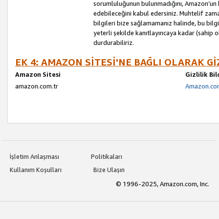
sorumluluğunun bulunmadığını, Amazon’un bu
edebileceğini kabul edersiniz. Muhtelif zama
bilgileri bize sağlamamanız halinde, bu bil
yeterli şekilde kanıtlayıncaya kadar (sahip
durdurabiliriz.
EK 4: AMAZON SİTESİ'NE BAĞLI OLARAK Gİ
Amazon Sitesi
Gizlilik Bi
amazon.com.tr
Amazon.com.
İşletim Anlaşması
Politikaları
Kullanım Koşulları
Bize Ulaşın
© 1996-2025, Amazon.com, Inc.