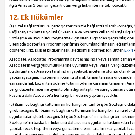
ilgili Amazon Sitesi için geçerli olan vergi hükümlerine tabi olacaktır.
12. Ek Hükümler
(a) Özel Bağlantıları ve İçerik gösteriminizle bağlantılı olarak (örneği
Bağlantıya tıklaması yoluyla) Sitenizle ve Sitenizin kullanıcılarıyla ilgili 
Sözleşme’ye uygunluğu teyit etmek için sitenizi gözden geçirebilir, görü
Sitenizde gösterilen Program İçeriği’nin konumlandırılmasını eğitimlerimi
gösterebiliriz. Kişisel bilgileri nasıl işlediğimizi görmek için lütfen
Ek-4
y
Associate, Associates Programı’na kayıt esnasında veya zaman zaman
Associate’ın vergi yükümlülüklerine uyumuna veya (varsa) vergi düzenlem
bu durumlarda Amazon tarafından yapılacak inceleme olumlu olarak t
yapılmayacağını; incelemenin olumlu olarak tamamlanması öncesinde he
esnasında hak kazanılan ödeme tutarını ödeme kararının tamamen Amazo
vergi düzenlemelerine uyumlu olmadığı anlaşılır ve süreç olumsuz olara
kazansa dahi Associate’a herhangi bir ödeme yapılmayacaktır.
(a) Bizim ve bağlı şirketlerimizin herhangi bir tarihte işbu Sözleşme’dek
girebileceğini, (b) bizim ve bağlı şirketlerimizin herhangi bir zamanda (
uygulamalar işletebileceğini, (c) işbu Sözleşme’nin herhangi bir hükmün
Sözleşme’nin başka bir hükmünü daha sonra uygulama hakkımızdan fera
yapılabilecek tespitlerin veya güncellemelerin, tarafımızca yapılabilece
yapılabileceğini veya verilebileceğini ve ancak yetkili temsilcimiz tarafı