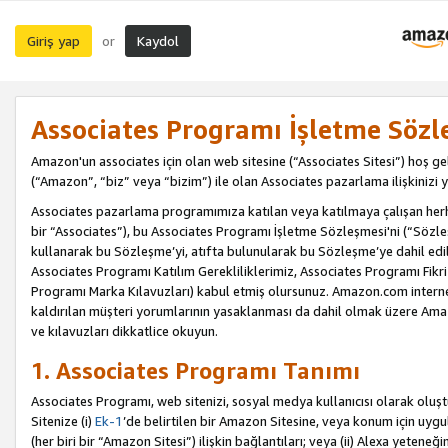
Giriş yap
Kaydol
or
Associates Programı İşletme Sözl
Amazon'un associates için olan web sitesine (“Associates Sitesi”) hoş ge
(“Amazon”, “biz” veya “bizim”) ile olan Associates pazarlama ilişkinizi y
Associates pazarlama programımıza katılan veya katılmaya çalışan herhan
bir “Associates”), bu Associates Programı İşletme Sözleşmesi'ni (“Sözl
kullanarak bu Sözleşme’yi, atıfta bulunularak bu Sözleşme’ye dahil edi
Associates Programı Katılım Gerekliliklerimiz, Associates Programı Fikri
Programı Marka Kılavuzları) kabul etmiş olursunuz. Amazon.com internet 
kaldırılan müşteri yorumlarının yasaklanması da dahil olmak üzere Amazo
ve kılavuzları dikkatlice okuyun.
1. Associates Programı Tanımı
Associates Programı, web sitenizi, sosyal medya kullanıcısı olarak oluştu
Sitenize (i)
Ek-1
’de belirtilen bir Amazon Sitesine, veya konum için uygula
(her biri bir “Amazon Sitesi”) ilişkin bağlantıları; veya (ii) Alexa yeteneğ