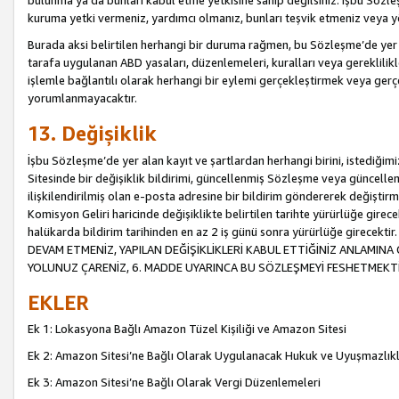
bulunma ya da bunları kabul etme yetkisine sahip değilsiniz. İşbu Sözleş
kuruma yetki vermeniz, yardımcı olmanız, bunları teşvik etmeniz veya yön
Burada aksi belirtilen herhangi bir duruma rağmen, bu Sözleşme’de yer a
tarafa uygulanan ABD yasaları, düzenlemeleri, kuralları veya gereklilikl
işlemle bağlantılı olarak herhangi bir eylemi gerçekleştirmek veya ge
yorumlanmayacaktır.
13. Değişiklik
İşbu Sözleşme’de yer alan kayıt ve şartlardan herhangi birini, istediğ
Sitesinde bir değişiklik bildirimi, güncellenmiş Sözleşme veya güncell
ilişkilendirilmiş olan e-posta adresine bir bildirim göndererek değiştir
Komisyon Geliri haricinde değişiklikte belirtilen tarihte yürürlüğe girec
halükarda bildirim tarihinden en az 2 iş günü sonra yürürlüğe gire
DEVAM ETMENİZ, YAPILAN DEĞİŞİKLİKLERİ KABUL ETTİĞİNİZ ANLAMINA 
YOLUNUZ ÇARENİZ, 6. MADDE UYARINCA BU SÖZLEŞMEYİ FESHETMEKTİ
EKLER
Ek 1: Lokasyona Bağlı Amazon Tüzel Kişiliği ve Amazon Sitesi
Ek 2: Amazon Sitesi’ne Bağlı Olarak Uygulanacak Hukuk ve Uyuşmazlık
Ek 3: Amazon Sitesi’ne Bağlı Olarak Vergi Düzenlemeleri