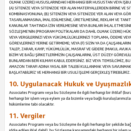
OLMAK ÜZERE) HUSUSLARINDAKİ HERHANGİ BİR HUSUSTAN VEYA İŞBU
(A) SİTENİZE VEYA SİTENİZDE YER ALAN MATERYALLERDEN BİRİNE VE S
KOMBİNASYONUNA; (B) SİTENİZİN VEYA SİTENİZDE YER ALAN VEYA GÖR
TASARLANMASINA, İMAL EDİLMESİNE, ÜRETİLMESİNE, REKLAM VE TANIT
KANUNLAR TAHTINDA İZİN VERİLMESİNE VEYA BUNLARI İHLAL ETMESİNE 
SÖZLEŞME’NİN (PROGRAM POLİTİKALARI DA DAHİL OLMAK ÜZERE) HÜKÜ
VEYA VERGİLERİNİZİ VEYA YÜKÜMLÜLÜKLERİNİZİ TOPLAMA, ÖDEME VEY
GÖREVLERİNİZİ YERİNE GETİRMEME; VEYA (F) SİZİN YA DA ÇALIŞANLARINI
TALEP, ZARAR, KAYIP, YÜKÜMLÜLÜK, MASRAF VE GİDERE (MAKUL AVUKATLI
BİZİM VE BAĞLI ŞİRKETLERİMİZİN ÇALIŞANLARINI, ÜST DÜZEY GÖREVLİL
BUNLARDAN BERİ KILMAYI KABUL EDERSİNİZ. BİZ VEYA TEMSİLCİMİZ, 
AMAZON TARAFI ADINA YASAL BİR TALEBİ KULLANMAK VEYA SAVUNMAK 
BAŞLATABİLİRİZ VE HERHANGİ BİR USULİ İŞLEMİ GERÇEKLEŞTİREBİLİRİZ.
10. Uygulanacak Hukuk ve Uyuşmazlı
Associates Programı veya bu Sözleşme ile ilgili herhangi bir ihtilaf (bura
herhangi bir işlem veya eylem ya da bizimle veya bağlı kuruluşlarımızla 
hükümlerine tabi olacaktır.
11. Vergiler
Associates Programı veya bu Sözleşme ile ilgili herhangi bir şekilde bağla
iddia edilen ihlal dahil), bu Sözleşme kapsamındaki herhangi bir işlem v