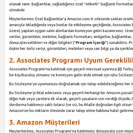
olanak tanır. Bağlantılar, sağladığımız özel “etiketli” bağlantı formatl
olmalıdır.
Müşterilerimiz Özel Bağlantılar’a Amazon.com.tr sitesinde satılan ürün
amacıyla tıkladığında veya bunlar ile etkileşime geçtiğinde, Associates Pro
üzere) yapılan uygun satın alımlardan komisyon geliri kazanırsınız. Ürün
veriler, görüntüler, metinler, bağlantı formatları, widgetlar, bağlantıla
Alexa işlevsellikleri ve diğer bilgileri (”
Program İçeriği
”) sunabiliriz. 
ilişkin her türlü veriyi, görüntüleri, metinleri veya sair bilgi ya da içeri
2. Associates Programı Uyum Gereklili
Associates Programı’na katılmak için geçerli mevzuat uyarınca
(i)
Türkiy
bir kişi/kuruluş olmanız ve komisyon geliri elde etmek için işbu Sözle
Bu Sözleşme’ye uyumunuzu doğrulamak için talep edebileceğimiz her tü
Bu Sözleşme’yi ihlal ederseniz veya geçerli herhangi bir Amazon pazarl
diğer hak veya çarelere ek olarak, geçerli yasaların izin verdiği ölçüd
durdurma hakkımızı saklı tutarız (ve siz, bu ihlalle doğrudan ilgili ols
Amazon'un bu miktarın ötesinde zarar talep etme hakkına halel getirmek
3. Amazon Müşterileri
Müşterilerimiz, Associates Programı’na katılımınız dolayısıyla sizin müşt