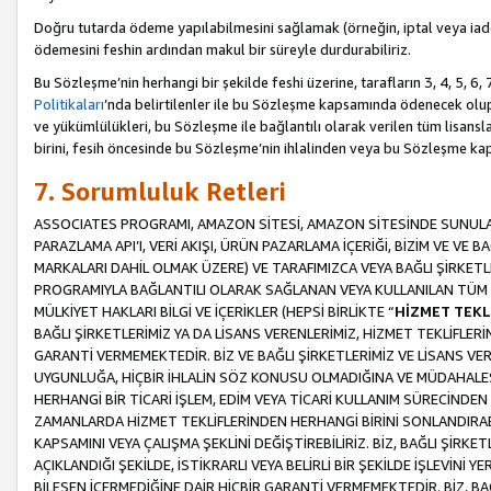
Doğru tutarda ödeme yapılabilmesini sağlamak (örneğin, iptal veya iad
ödemesini feshin ardından makul bir süreyle durdurabiliriz.
Bu Sözleşme’nin herhangi bir şekilde feshi üzerine, tarafların 3, 4, 5, 
Politikaları
’nda belirtilenler ile bu Sözleşme kapsamında ödenecek ol
ve yükümlülükleri, bu Sözleşme ile bağlantılı olarak verilen tüm lisansl
birini, fesih öncesinde bu Sözleşme’nin ihlalinden veya bu Sözleşme 
7. Sorumluluk Retleri
ASSOCIATES PROGRAMI, AMAZON SİTESİ, AMAZON SİTESİNDE SUNULAN
PARAZLAMA API’I, VERİ AKIŞI, ÜRÜN PAZARLAMA İÇERİĞİ, BİZİM VE VE 
MARKALARI DAHİL OLMAK ÜZERE) VE TARAFIMIZCA VEYA BAĞLI ŞİRKETL
PROGRAMIYLA BAĞLANTILI OLARAK SAĞLANAN VEYA KULLANILAN TÜM TE
MÜLKİYET HAKLARI BİLGİ VE İÇERİKLER (HEPSİ BİRLİKTE “
HİZMET TEKL
BAĞLI ŞİRKETLERİMİZ YA DA LİSANS VERENLERİMİZ, HİZMET TEKLİFLER
GARANTİ VERMEMEKTEDİR. BİZ VE BAĞLI ŞİRKETLERİMİZ VE LİSANS VEREN
UYGUNLUĞA, HİÇBİR İHLALİN SÖZ KONUSU OLMADIĞINA VE MÜDAHALESİ
HERHANGİ BİR TİCARİ İŞLEM, EDİM VEYA TİCARİ KULLANIM SÜRECİND
ZAMANLARDA HİZMET TEKLİFLERİNDEN HERHANGİ BİRİNİ SONLANDIRABİLİ
KAPSAMINI VEYA ÇALIŞMA ŞEKLİNİ DEĞİŞTİREBİLİRİZ. BİZ, BAĞLI ŞİRKE
AÇIKLANDIĞI ŞEKİLDE, İSTİKRARLI VEYA BELİRLİ BİR ŞEKİLDE İŞLEVİNİ
BİLEŞEN İÇERMEDİĞİNE DAİR HİÇBİR GARANTİ VERMEMEKTEDİR. BİZ, BAĞ