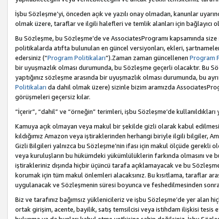
İşbu Sözleşme’yi, önceden açık ve yazılı onay olmadan, kanunlar uyarın
olmak üzere, taraflar ve ilgili halefleri ve temlik alanları için bağlayıc
Bu Sözleşme, bu Sözleşme’de ve AssociatesProgramı kapsamında size sunu
politikalarda atıfta bulunulan en güncel versiyonları, ekleri, şartnamele
edersiniz (“
Program Politikaları
”).Zaman zaman güncellenen
Program Po
bir uyuşmazlık olması durumunda, bu Sözleşme geçerli olacaktır. Bu Söz
yaptığınız sözleşme arasında bir uyuşmazlık olması durumunda, bu ayrı 
Politikaları
da dahil olmak üzere) sizinle bizim aramızda AssociatesProg
görüşmeleri geçersiz kılar.
“İçerir”, “dahil” ve “örneğin” terimleri, işbu Sözleşme’de kullanıldıkları
Kamuya açık olmayan veya makul bir şekilde gizli olarak kabul edilmesi g
kıldığımız Amazon veya iştiraklerinden herhangi biriyle ilgili bilgiler, A
Gizli Bilgileri yalnızca bu Sözleşme’nin ifası için makul ölçüde gerekli o
veya kuruluşların bu hükümdeki yükümlülüklerin farkında olmasını ve bunl
iştirakleriniz dışında hiçbir üçüncü tarafa açıklamayacak ve bu Sözleşme’
korumak için tüm makul önlemleri alacaksınız. Bu kısıtlama, taraflar aras
uygulanacak ve Sözleşmenin süresi boyunca ve feshedilmesinden sonraki
Biz ve tarafınız bağımsız yüklenicileriz ve işbu Sözleşme’de yer alan hiçbi
ortak girişim, acente, bayilik, satış temsilcisi veya istihdam ilişkisi te