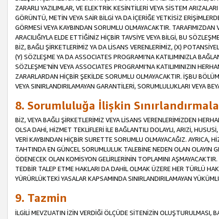
ZARARLI YAZILIMLAR, VE ELEKTRİK KESİNTİLERİ VEYA SİSTEM ARIZALARI
GÖRÜNTÜ, METİN VEYA SAİR BİLGİ YA DA İÇERİĞE YETKİSİZ ERİŞİMLERD
GÖRMESİ VEYA KAYBINDAN SORUMLU OLMAYACAKTIR. TARAFIMIZDAN VEY
ARACILIĞIYLA ELDE ETTİĞİNİZ HİÇBİR TAVSİYE VEYA BİLGİ, BU SÖZLE
BİZ, BAĞLI ŞİRKETLERİMİZ YA DA LİSANS VERENLERİMİZ, (X) POTANSİY
(Y) SÖZLEŞME YA DA ASSOCIATES PROGRAMI’NA KATILIMINIZLA BAĞLAN
SÖZLEŞME’NİN VEYA ASSOCIATES PROGRAMI’NA KATILIMINIZIN HERHA
ZARARLARDAN HİÇBİR ŞEKİLDE SORUMLU OLMAYACAKTIR. İŞBU BÖLÜM
VEYA SINIRLANDIRILAMAYAN GARANTİLERİ, SORUMLULUKLARI VEYA BEY
8. Sorumluluğa İlişkin Sınırlandırmala
BİZ, VEYA BAĞLI ŞİRKETLERİMİZ VEYA LİSANS VERENLERİMİZDEN HERHA
OLSA DAHİ, HİZMET TEKLİFLERİ İLE BAĞLANTILI DOLAYLI, ARIZİ, HUSUSİ
VERİ KAYBINDAN HİÇBİR SURETTE SORUMLU OLMAYACAĞIZ. AYRICA,
TAHTINDA EN GÜNCEL SORUMLULUK TALEBİNE NEDEN OLAN OLAYIN GER
ÖDENECEK OLAN KOMİSYON GELİRLERİNİN TOPLAMINI AŞMAYACAKTIR. İŞB
TEDBİR TALEP ETME HAKLARI DA DAHİL OLMAK ÜZERE HER TÜRLÜ HA
YÜRÜRLÜKTEKİ YASALAR KAPSAMINDA SINIRLANDIRILAMAYAN YÜKÜMLÜ
9. Tazmin
İLGİLİ MEVZUATIN İZİN VERDİĞİ ÖLÇÜDE SİTENİZİN OLUŞTURULMASI, B