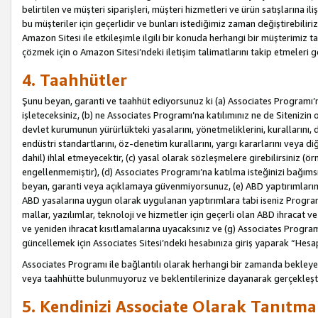
belirtilen ve müşteri siparişleri, müşteri hizmetleri ve ürün satışlarına il
bu müşteriler için geçerlidir ve bunları istediğimiz zaman değiştirebili
Amazon Sitesi ile etkileşimle ilgili bir konuda herhangi bir müşterimiz ta
çözmek için o Amazon Sitesi’ndeki iletişim talimatlarını takip etmeleri ge
4. Taahhütler
Şunu beyan, garanti ve taahhüt ediyorsunuz ki (a) Associates Programı’
işleteceksiniz, (b) ne Associates Programı’na katılımınız ne de Sitenizin 
devlet kurumunun yürürlükteki yasalarını, yönetmeliklerini, kurallarını, dü
endüstri standartlarını, öz-denetim kurallarını, yargı kararlarını veya diğ
dahil) ihlal etmeyecektir, (c) yasal olarak sözleşmelere girebilirsiniz (
engellenmemiştir), (d) Associates Programı’na katılma isteğinizi bağıms
beyan, garanti veya açıklamaya güvenmiyorsunuz, (e) ABD yaptırımlarına
ABD yasalarına uygun olarak uygulanan yaptırımlara tabi iseniz Progra
mallar, yazılımlar, teknoloji ve hizmetler için geçerli olan ABD ihracat 
ve yeniden ihracat kısıtlamalarına uyacaksınız ve (g) Associates Programı i
güncellemek için Associates Sitesi’ndeki hesabınıza giriş yaparak “Hesap 
Associates Programı ile bağlantılı olarak herhangi bir zamanda bekleye
veya taahhütte bulunmuyoruz ve beklentilerinize dayanarak gerçekleşt
5. Kendinizi Associate Olarak Tanıtma