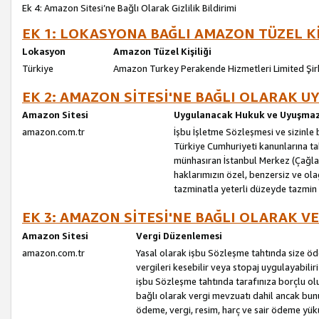
Ek 4: Amazon Sitesi’ne Bağlı Olarak Gizlilik Bildirimi
EK 1: LOKASYONA BAĞLI AMAZON TÜZEL Kİ
Lokasyon
Amazon Tüzel Kişiliği
Türkiye
Amazon Turkey Perakende Hizmetleri Limited Şir
EK 2: AMAZON SİTESİ'NE BAĞLI OLARAK 
Amazon Sitesi
Uygulanacak Hukuk ve Uyuşmazl
amazon.com.tr
İşbu İşletme Sözleşmesi ve sizinle b
Türkiye Cumhuriyeti kanunlarına ta
münhasıran İstanbul Merkez (Çağlaya
haklarımızın özel, benzersiz ve ol
tazminatla yeterli düzeyde tazmin
EK 3: AMAZON SİTESİ'NE BAĞLI OLARAK V
Amazon Sitesi
Vergi Düzenlemesi
amazon.com.tr
Yasal olarak işbu Sözleşme tahtında size ö
vergileri kesebilir veya stopaj uygulayabilir
işbu Sözleşme tahtında tarafınıza borçlu ol
bağlı olarak vergi mevzuatı dahil ancak bu
ödeme, vergi, resim, harç ve sair ödeme yü