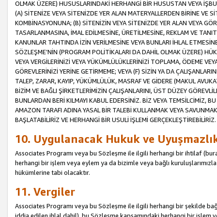
OLMAK ÜZERE) HUSUSLARINDAKİ HERHANGİ BİR HUSUSTAN VEYA İŞBU
(A) SİTENİZE VEYA SİTENİZDE YER ALAN MATERYALLERDEN BİRİNE VE S
KOMBİNASYONUNA; (B) SİTENİZİN VEYA SİTENİZDE YER ALAN VEYA GÖR
TASARLANMASINA, İMAL EDİLMESİNE, ÜRETİLMESİNE, REKLAM VE TANIT
KANUNLAR TAHTINDA İZİN VERİLMESİNE VEYA BUNLARI İHLAL ETMESİNE 
SÖZLEŞME’NİN (PROGRAM POLİTİKALARI DA DAHİL OLMAK ÜZERE) HÜKÜ
VEYA VERGİLERİNİZİ VEYA YÜKÜMLÜLÜKLERİNİZİ TOPLAMA, ÖDEME VEY
GÖREVLERİNİZİ YERİNE GETİRMEME; VEYA (F) SİZİN YA DA ÇALIŞANLARINI
TALEP, ZARAR, KAYIP, YÜKÜMLÜLÜK, MASRAF VE GİDERE (MAKUL AVUKATLI
BİZİM VE BAĞLI ŞİRKETLERİMİZİN ÇALIŞANLARINI, ÜST DÜZEY GÖREVLİL
BUNLARDAN BERİ KILMAYI KABUL EDERSİNİZ. BİZ VEYA TEMSİLCİMİZ, 
AMAZON TARAFI ADINA YASAL BİR TALEBİ KULLANMAK VEYA SAVUNMAK 
BAŞLATABİLİRİZ VE HERHANGİ BİR USULİ İŞLEMİ GERÇEKLEŞTİREBİLİRİZ.
10. Uygulanacak Hukuk ve Uyuşmazlı
Associates Programı veya bu Sözleşme ile ilgili herhangi bir ihtilaf (bura
herhangi bir işlem veya eylem ya da bizimle veya bağlı kuruluşlarımızla 
hükümlerine tabi olacaktır.
11. Vergiler
Associates Programı veya bu Sözleşme ile ilgili herhangi bir şekilde bağla
iddia edilen ihlal dahil), bu Sözleşme kapsamındaki herhangi bir işlem v