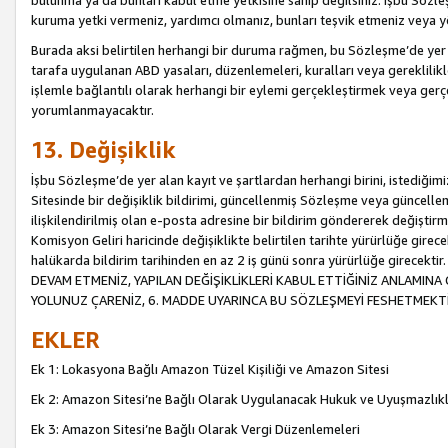
bulunma ya da bunları kabul etme yetkisine sahip değilsiniz. İşbu Sözleş
kuruma yetki vermeniz, yardımcı olmanız, bunları teşvik etmeniz veya yön
Burada aksi belirtilen herhangi bir duruma rağmen, bu Sözleşme’de yer a
tarafa uygulanan ABD yasaları, düzenlemeleri, kuralları veya gereklilikl
işlemle bağlantılı olarak herhangi bir eylemi gerçekleştirmek veya ge
yorumlanmayacaktır.
13. Değişiklik
İşbu Sözleşme’de yer alan kayıt ve şartlardan herhangi birini, istediğ
Sitesinde bir değişiklik bildirimi, güncellenmiş Sözleşme veya güncell
ilişkilendirilmiş olan e-posta adresine bir bildirim göndererek değiştir
Komisyon Geliri haricinde değişiklikte belirtilen tarihte yürürlüğe girec
halükarda bildirim tarihinden en az 2 iş günü sonra yürürlüğe gire
DEVAM ETMENİZ, YAPILAN DEĞİŞİKLİKLERİ KABUL ETTİĞİNİZ ANLAMINA 
YOLUNUZ ÇARENİZ, 6. MADDE UYARINCA BU SÖZLEŞMEYİ FESHETMEKTİ
EKLER
Ek 1: Lokasyona Bağlı Amazon Tüzel Kişiliği ve Amazon Sitesi
Ek 2: Amazon Sitesi’ne Bağlı Olarak Uygulanacak Hukuk ve Uyuşmazlık
Ek 3: Amazon Sitesi’ne Bağlı Olarak Vergi Düzenlemeleri