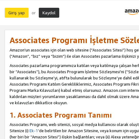
Giriş yap
Kaydol
or
Associates Programı İşletme Sözl
Amazon'un associates için olan web sitesine (“Associates Sitesi”) hoş ge
(“Amazon”, “biz” veya “bizim”) ile olan Associates pazarlama ilişkinizi y
Associates pazarlama programımıza katılan veya katılmaya çalışan herhan
bir “Associates”), bu Associates Programı İşletme Sözleşmesi'ni (“Sözl
kullanarak bu Sözleşme’yi, atıfta bulunularak bu Sözleşme’ye dahil edi
Associates Programı Katılım Gerekliliklerimiz, Associates Programı Fikri
Programı Marka Kılavuzları) kabul etmiş olursunuz. Amazon.com internet 
kaldırılan müşteri yorumlarının yasaklanması da dahil olmak üzere Amazo
ve kılavuzları dikkatlice okuyun.
1. Associates Programı Tanımı
Associates Programı, web sitenizi, sosyal medya kullanıcısı olarak oluştu
Sitenize (i)
Ek-1
’de belirtilen bir Amazon Sitesine, veya konum için uygula
(her biri bir “Amazon Sitesi”) ilişkin bağlantıları; veya (ii) Alexa yeteneğ