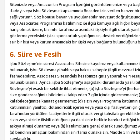
Sitenizde veya Amazon’un Program İçeriğini görüntülemenize veya başka b
ifadeyi veya işbu Sözleşme kapsamında önceden izin verilen benzer bir 
sağlıyorum”. Söz konusu beyan ve uygulanabilir mevzuat doğrultusunda 
veya Associates Programı’na katılımınız ile ilgili kamuya açık hiçbir be
hariç olmak üzere, bizimle tarafınız arasındaki ilişkiyle ilgili olarak ya
göstermeyeceksiniz (size sponsorluk yaptığımızın, destek verdiğimizin v
sair bir kişi veya kurum arasındaki bir ilişki veya bağlantı bulunduğunu
6. Süre ve Fesih
İşbu Sözleşme’nin süresi Associates Sitesine kaydınız veya kullanımınız i
bulunarak, işbu Sözleşmeyi haklı veya haksız sebeple (ilgili mevzuat 
feshedebiliriz. Associates Sitesindeki hesabınıza giriş yaparak ve “He
bulunabilirsiniz. Ayrıca, işbu Sözleşme’yi aşağıdaki durumlarda yazılı bi
Sözleşme’yi esaslı bir şekilde ihlal etmeniz; (b) işbu Sözleşme’yi (herhan
size göndereceğimiz bildirimizi takip eden 7 gün içinde gidermemeniz; 
kalabileceğimize kanaat getirmemiz; (d) sizin veya Programa katılımını
katılımınızın yanıltıcı, dolandırıcılık içeren veya yasa dışı faaliyetler i
tarafından yürütülen faaliyetlerle ilgili olarak vergi tahsilatı gerekli
sizin veya sizinle ilişkili olduğunu ya da sizinle birlikte hareket ettiği
askıya almış) olmamız veya (h) katılımcılara genel olarak sunduğumuz
(a) bendinin amaçları bakımından sınırlama olmaksızın, Madde 5’in ve be
sayılacaktır.