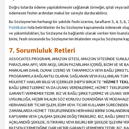
Doğru tutarda ödeme yapılabilmesini sağlamak (örneğin, iptal veya iad
ödemesini feshin ardından makul bir süreyle durdurabiliriz.
Bu Sözleşme’nin herhangi bir şekilde feshi üzerine, tarafların 3, 4, 5, 
Politikaları
’nda belirtilenler ile bu Sözleşme kapsamında ödenecek ol
ve yükümlülükleri, bu Sözleşme ile bağlantılı olarak verilen tüm lisansl
birini, fesih öncesinde bu Sözleşme’nin ihlalinden veya bu Sözleşme 
7. Sorumluluk Retleri
ASSOCIATES PROGRAMI, AMAZON SİTESİ, AMAZON SİTESİNDE SUNULAN
PARAZLAMA API’I, VERİ AKIŞI, ÜRÜN PAZARLAMA İÇERİĞİ, BİZİM VE VE 
MARKALARI DAHİL OLMAK ÜZERE) VE TARAFIMIZCA VEYA BAĞLI ŞİRKETL
PROGRAMIYLA BAĞLANTILI OLARAK SAĞLANAN VEYA KULLANILAN TÜM TE
MÜLKİYET HAKLARI BİLGİ VE İÇERİKLER (HEPSİ BİRLİKTE “
HİZMET TEKL
BAĞLI ŞİRKETLERİMİZ YA DA LİSANS VERENLERİMİZ, HİZMET TEKLİFLER
GARANTİ VERMEMEKTEDİR. BİZ VE BAĞLI ŞİRKETLERİMİZ VE LİSANS VEREN
UYGUNLUĞA, HİÇBİR İHLALİN SÖZ KONUSU OLMADIĞINA VE MÜDAHALESİ
HERHANGİ BİR TİCARİ İŞLEM, EDİM VEYA TİCARİ KULLANIM SÜRECİND
ZAMANLARDA HİZMET TEKLİFLERİNDEN HERHANGİ BİRİNİ SONLANDIRABİLİ
KAPSAMINI VEYA ÇALIŞMA ŞEKLİNİ DEĞİŞTİREBİLİRİZ. BİZ, BAĞLI ŞİRKE
AÇIKLANDIĞI ŞEKİLDE, İSTİKRARLI VEYA BELİRLİ BİR ŞEKİLDE İŞLEVİNİ
BİLEŞEN İÇERMEDİĞİNE DAİR HİÇBİR GARANTİ VERMEMEKTEDİR. BİZ, BAĞ