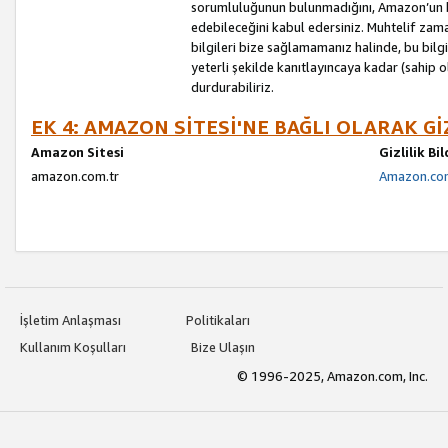
sorumluluğunun bulunmadığını, Amazon’un bu
edebileceğini kabul edersiniz. Muhtelif zama
bilgileri bize sağlamamanız halinde, bu bil
yeterli şekilde kanıtlayıncaya kadar (sahip
durdurabiliriz.
EK 4: AMAZON SİTESİ'NE BAĞLI OLARAK Gİ
Amazon Sitesi
Gizlilik Bi
amazon.com.tr
Amazon.com.
İşletim Anlaşması
Politikaları
Kullanım Koşulları
Bize Ulaşın
© 1996-2025, Amazon.com, Inc.