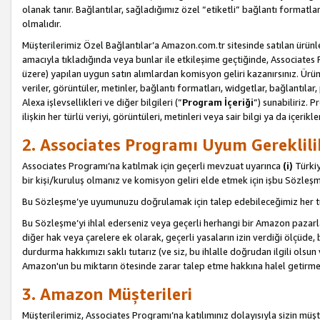
olanak tanır. Bağlantılar, sağladığımız özel “etiketli” bağlantı formatl
olmalıdır.
Müşterilerimiz Özel Bağlantılar’a Amazon.com.tr sitesinde satılan ürün
amacıyla tıkladığında veya bunlar ile etkileşime geçtiğinde, Associates Pro
üzere) yapılan uygun satın alımlardan komisyon geliri kazanırsınız. Ürün
veriler, görüntüler, metinler, bağlantı formatları, widgetlar, bağlantıla
Alexa işlevsellikleri ve diğer bilgileri (”
Program İçeriği
”) sunabiliriz. 
ilişkin her türlü veriyi, görüntüleri, metinleri veya sair bilgi ya da içeri
2. Associates Programı Uyum Gereklili
Associates Programı’na katılmak için geçerli mevzuat uyarınca
(i)
Türkiy
bir kişi/kuruluş olmanız ve komisyon geliri elde etmek için işbu Sözle
Bu Sözleşme’ye uyumunuzu doğrulamak için talep edebileceğimiz her tü
Bu Sözleşme’yi ihlal ederseniz veya geçerli herhangi bir Amazon pazarl
diğer hak veya çarelere ek olarak, geçerli yasaların izin verdiği ölçüd
durdurma hakkımızı saklı tutarız (ve siz, bu ihlalle doğrudan ilgili ols
Amazon'un bu miktarın ötesinde zarar talep etme hakkına halel getirmek
3. Amazon Müşterileri
Müşterilerimiz, Associates Programı’na katılımınız dolayısıyla sizin müşt