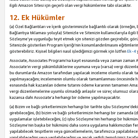
ilgili Amazon Sitesi için geçerli olan vergi hükümlerine tabi olacaktır.
12. Ek Hükümler
(a) Özel Bağlantıları ve İçerik gösteriminizle bağlantılı olarak (örneği
Bağlantıya tıklaması yoluyla) Sitenizle ve Sitenizin kullanıcılarıyla ilgili 
Sözleşme’ye uygunluğu teyit etmek için sitenizi gözden geçirebilir, görü
Sitenizde gösterilen Program İçeriği’nin konumlandırılmasını eğitimlerimi
gösterebiliriz. Kişisel bilgileri nasıl işlediğimizi görmek için lütfen
Ek-4
y
Associate, Associates Programı’na kayıt esnasında veya zaman zaman
Associate’ın vergi yükümlülüklerine uyumuna veya (varsa) vergi düzenlem
bu durumlarda Amazon tarafından yapılacak inceleme olumlu olarak t
yapılmayacağını; incelemenin olumlu olarak tamamlanması öncesinde he
esnasında hak kazanılan ödeme tutarını ödeme kararının tamamen Amazo
vergi düzenlemelerine uyumlu olmadığı anlaşılır ve süreç olumsuz olara
kazansa dahi Associate’a herhangi bir ödeme yapılmayacaktır.
(a) Bizim ve bağlı şirketlerimizin herhangi bir tarihte işbu Sözleşme’dek
girebileceğini, (b) bizim ve bağlı şirketlerimizin herhangi bir zamanda (
uygulamalar işletebileceğini, (c) işbu Sözleşme’nin herhangi bir hükmün
Sözleşme’nin başka bir hükmünü daha sonra uygulama hakkımızdan fera
yapılabilecek tespitlerin veya güncellemelerin, tarafımızca yapılabilece
yapılabileceğini veya verilebileceğini ve ancak yetkili temsilcimiz tarafı