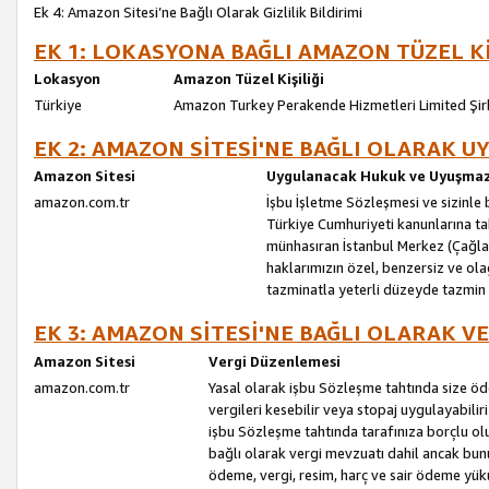
Ek 4: Amazon Sitesi’ne Bağlı Olarak Gizlilik Bildirimi
EK 1: LOKASYONA BAĞLI AMAZON TÜZEL Kİ
Lokasyon
Amazon Tüzel Kişiliği
Türkiye
Amazon Turkey Perakende Hizmetleri Limited Şir
EK 2: AMAZON SİTESİ'NE BAĞLI OLARAK 
Amazon Sitesi
Uygulanacak Hukuk ve Uyuşmazl
amazon.com.tr
İşbu İşletme Sözleşmesi ve sizinle b
Türkiye Cumhuriyeti kanunlarına ta
münhasıran İstanbul Merkez (Çağlaya
haklarımızın özel, benzersiz ve ol
tazminatla yeterli düzeyde tazmin
EK 3: AMAZON SİTESİ'NE BAĞLI OLARAK V
Amazon Sitesi
Vergi Düzenlemesi
amazon.com.tr
Yasal olarak işbu Sözleşme tahtında size ö
vergileri kesebilir veya stopaj uygulayabilir
işbu Sözleşme tahtında tarafınıza borçlu ol
bağlı olarak vergi mevzuatı dahil ancak bu
ödeme, vergi, resim, harç ve sair ödeme yü