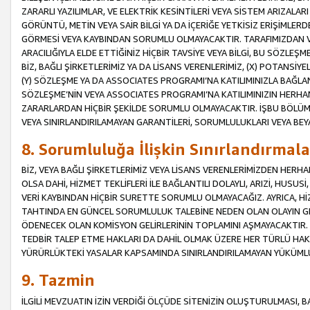
ZARARLI YAZILIMLAR, VE ELEKTRİK KESİNTİLERİ VEYA SİSTEM ARIZALARI
GÖRÜNTÜ, METİN VEYA SAİR BİLGİ YA DA İÇERİĞE YETKİSİZ ERİŞİMLERD
GÖRMESİ VEYA KAYBINDAN SORUMLU OLMAYACAKTIR. TARAFIMIZDAN VEY
ARACILIĞIYLA ELDE ETTİĞİNİZ HİÇBİR TAVSİYE VEYA BİLGİ, BU SÖZLE
BİZ, BAĞLI ŞİRKETLERİMİZ YA DA LİSANS VERENLERİMİZ, (X) POTANSİY
(Y) SÖZLEŞME YA DA ASSOCIATES PROGRAMI’NA KATILIMINIZLA BAĞLAN
SÖZLEŞME’NİN VEYA ASSOCIATES PROGRAMI’NA KATILIMINIZIN HERHA
ZARARLARDAN HİÇBİR ŞEKİLDE SORUMLU OLMAYACAKTIR. İŞBU BÖLÜM
VEYA SINIRLANDIRILAMAYAN GARANTİLERİ, SORUMLULUKLARI VEYA BEY
8. Sorumluluğa İlişkin Sınırlandırmala
BİZ, VEYA BAĞLI ŞİRKETLERİMİZ VEYA LİSANS VERENLERİMİZDEN HERHA
OLSA DAHİ, HİZMET TEKLİFLERİ İLE BAĞLANTILI DOLAYLI, ARIZİ, HUSUSİ
VERİ KAYBINDAN HİÇBİR SURETTE SORUMLU OLMAYACAĞIZ. AYRICA,
TAHTINDA EN GÜNCEL SORUMLULUK TALEBİNE NEDEN OLAN OLAYIN GER
ÖDENECEK OLAN KOMİSYON GELİRLERİNİN TOPLAMINI AŞMAYACAKTIR. İŞB
TEDBİR TALEP ETME HAKLARI DA DAHİL OLMAK ÜZERE HER TÜRLÜ HA
YÜRÜRLÜKTEKİ YASALAR KAPSAMINDA SINIRLANDIRILAMAYAN YÜKÜMLÜ
9. Tazmin
İLGİLİ MEVZUATIN İZİN VERDİĞİ ÖLÇÜDE SİTENİZİN OLUŞTURULMASI, B