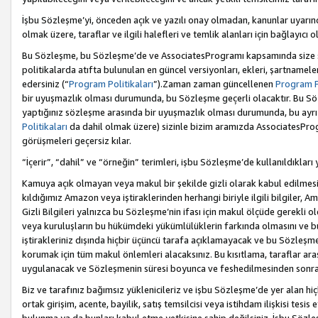
İşbu Sözleşme’yi, önceden açık ve yazılı onay olmadan, kanunlar uyarın
olmak üzere, taraflar ve ilgili halefleri ve temlik alanları için bağlayıc
Bu Sözleşme, bu Sözleşme’de ve AssociatesProgramı kapsamında size sunu
politikalarda atıfta bulunulan en güncel versiyonları, ekleri, şartnamele
edersiniz (“
Program Politikaları
”).Zaman zaman güncellenen
Program Po
bir uyuşmazlık olması durumunda, bu Sözleşme geçerli olacaktır. Bu Söz
yaptığınız sözleşme arasında bir uyuşmazlık olması durumunda, bu ayrı 
Politikaları
da dahil olmak üzere) sizinle bizim aramızda AssociatesProg
görüşmeleri geçersiz kılar.
“İçerir”, “dahil” ve “örneğin” terimleri, işbu Sözleşme’de kullanıldıkları
Kamuya açık olmayan veya makul bir şekilde gizli olarak kabul edilmesi g
kıldığımız Amazon veya iştiraklerinden herhangi biriyle ilgili bilgiler, A
Gizli Bilgileri yalnızca bu Sözleşme’nin ifası için makul ölçüde gerekli o
veya kuruluşların bu hükümdeki yükümlülüklerin farkında olmasını ve bunl
iştirakleriniz dışında hiçbir üçüncü tarafa açıklamayacak ve bu Sözleşme’
korumak için tüm makul önlemleri alacaksınız. Bu kısıtlama, taraflar aras
uygulanacak ve Sözleşmenin süresi boyunca ve feshedilmesinden sonraki
Biz ve tarafınız bağımsız yüklenicileriz ve işbu Sözleşme’de yer alan hiçbi
ortak girişim, acente, bayilik, satış temsilcisi veya istihdam ilişkisi te