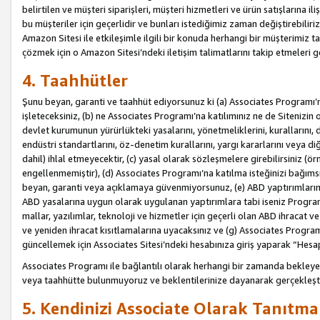
belirtilen ve müşteri siparişleri, müşteri hizmetleri ve ürün satışlarına il
bu müşteriler için geçerlidir ve bunları istediğimiz zaman değiştirebili
Amazon Sitesi ile etkileşimle ilgili bir konuda herhangi bir müşterimiz ta
çözmek için o Amazon Sitesi’ndeki iletişim talimatlarını takip etmeleri ge
4. Taahhütler
Şunu beyan, garanti ve taahhüt ediyorsunuz ki (a) Associates Programı’
işleteceksiniz, (b) ne Associates Programı’na katılımınız ne de Sitenizin 
devlet kurumunun yürürlükteki yasalarını, yönetmeliklerini, kurallarını, dü
endüstri standartlarını, öz-denetim kurallarını, yargı kararlarını veya diğ
dahil) ihlal etmeyecektir, (c) yasal olarak sözleşmelere girebilirsiniz (
engellenmemiştir), (d) Associates Programı’na katılma isteğinizi bağıms
beyan, garanti veya açıklamaya güvenmiyorsunuz, (e) ABD yaptırımlarına
ABD yasalarına uygun olarak uygulanan yaptırımlara tabi iseniz Progra
mallar, yazılımlar, teknoloji ve hizmetler için geçerli olan ABD ihracat 
ve yeniden ihracat kısıtlamalarına uyacaksınız ve (g) Associates Programı i
güncellemek için Associates Sitesi’ndeki hesabınıza giriş yaparak “Hesap 
Associates Programı ile bağlantılı olarak herhangi bir zamanda bekleye
veya taahhütte bulunmuyoruz ve beklentilerinize dayanarak gerçekleşt
5. Kendinizi Associate Olarak Tanıtma