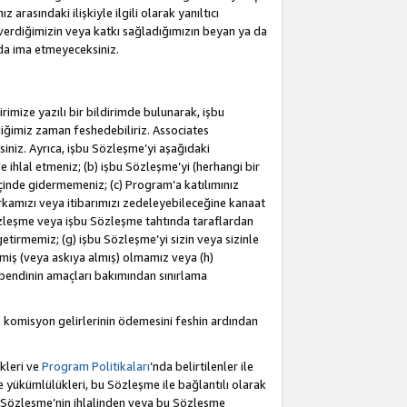
rasındaki ilişkiyle ilgili olarak yanıltıcı
verdiğimizin veya katkı sağladığımızın beyan ya da
 da ima etmeyeceksiniz.
rimize yazılı bir bildirimde bulunarak, işbu
iğimiz zaman feshedebiliriz. Associates
iniz. Ayrıca, işbu Sözleşme’yi aşağıdaki
e ihlal etmeniz; (b) işbu Sözleşme’yi (herhangi bir
 içinde gidermemeniz; (c) Program’a katılımınız
rkamızı veya itibarımızı zedeleyebileceğine kanaat
u Sözleşme veya işbu Sözleşme tahtında taraflardan
getirmemiz; (g) işbu Sözleşme’yi sizin veya sizinle
etmiş (veya askıya almış) olmamız veya (h)
bendinin amaçları bakımından sınırlama
 komisyon gelirlerinin ödemesini feshin ardından
kleri ve
Program Politikaları
’nda belirtilenler ile
ükümlülükleri, bu Sözleşme ile bağlantılı olarak
bu Sözleşme’nin ihlalinden veya bu Sözleşme