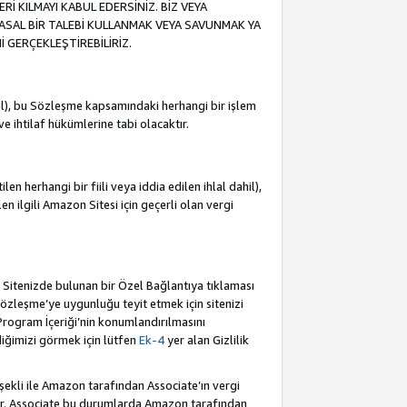
İ KILMAYI KABUL EDERSİNİZ. BİZ VEYA
YASAL BİR TALEBİ KULLANMAK VEYA SAVUNMAK YA
İ GERÇEKLEŞTİREBİLİRİZ.
dahil), bu Sözleşme kapsamındaki herhangi bir işlem
 ve ihtilaf hükümlerine tabi olacaktır.
en herhangi bir fiili veya iddia edilen ihlal dahil),
ilen ilgili Amazon Sitesi için geçerli olan vergi
e Sitenizde bulunan bir Özel Bağlantıya tıklaması
bu Sözleşme’ye uygunluğu teyit etmek için sitenizi
 Program İçeriği’nin konumlandırılmasını
ediğimizi görmek için lütfen
Ek-4
yer alan Gizlilik
 şekli ile Amazon tarafından Associate’ın vergi
dür. Associate bu durumlarda Amazon tarafından