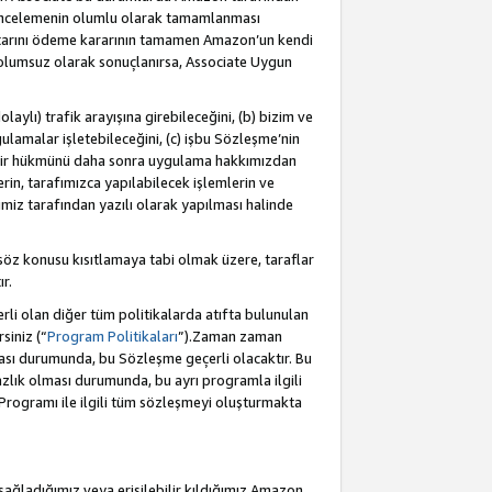
incelemenin olumlu olarak tamamlanması
utarını ödeme kararının tamamen Amazon’un kendi
 olumsuz olarak sonuçlanırsa, Associate Uygun
aylı) trafik arayışına girebileceğini, (b) bizim ve
ulamalar işletebileceğini, (c) işbu Sözleşme’nin
a bir hükmünü daha sonra uygulama hakkımızdan
in, tarafımızca yapılabilecek işlemlerin ve
cimiz tarafından yazılı olarak yapılması halinde
söz konusu kısıtlamaya tabi olmak üzere, taraflar
r.
li olan diğer tüm politikalarda atıfta bulunulan
siniz (“
Program Politikaları
”).Zaman zaman
ması durumunda, bu Sözleşme geçerli olacaktır. Bu
zlık olması durumunda, bu ayrı programla ilgili
Programı ile ilgili tüm sözleşmeyi oluşturmakta
sağladığımız veya erişilebilir kıldığımız Amazon