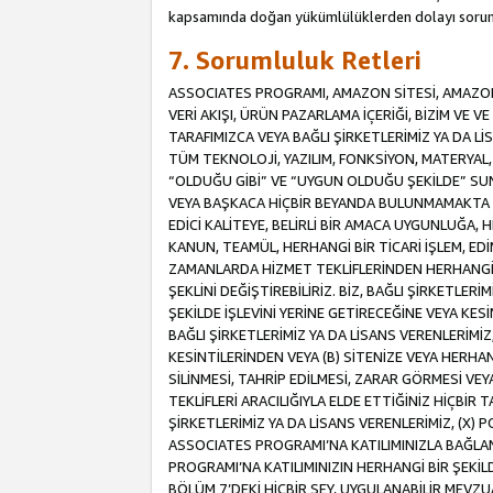
kapsamında doğan yükümlülüklerden dolayı sorum
7. Sorumluluk Retleri
ASSOCIATES PROGRAMI, AMAZON SİTESİ, AMAZON 
VERİ AKIŞI, ÜRÜN PAZARLAMA İÇERİĞİ, BİZİM VE 
TARAFIMIZCA VEYA BAĞLI ŞİRKETLERİMİZ YA DA 
TÜM TEKNOLOJİ, YAZILIM, FONKSİYON, MATERYAL, V
“OLDUĞU GİBİ” VE “UYGUN OLDUĞU ŞEKİLDE” SUNUL
VEYA BAŞKACA HİÇBİR BEYANDA BULUNMAMAKTA VE
EDİCİ KALİTEYE, BELİRLİ BİR AMACA UYGUNLUĞA,
KANUN, TEAMÜL, HERHANGİ BİR TİCARİ İŞLEM, E
ZAMANLARDA HİZMET TEKLİFLERİNDEN HERHANGİ BİR
ŞEKLİNİ DEĞİŞTİREBİLİRİZ. BİZ, BAĞLI ŞİRKETLERİ
ŞEKİLDE İŞLEVİNİ YERİNE GETİRECEĞİNE VEYA KES
BAĞLI ŞİRKETLERİMİZ YA DA LİSANS VERENLERİMİZ,
KESİNTİLERİNDEN VEYA (B) SİTENİZE VEYA HERHAN
SİLİNMESİ, TAHRİP EDİLMESİ, ZARAR GÖRMESİ V
TEKLİFLERİ ARACILIĞIYLA ELDE ETTİĞİNİZ HİÇBİR
ŞİRKETLERİMİZ YA DA LİSANS VERENLERİMİZ, (X) 
ASSOCIATES PROGRAMI’NA KATILIMINIZLA BAĞLAN
PROGRAMI’NA KATILIMINIZIN HERHANGİ BİR ŞEK
BÖLÜM 7’DEKİ HİÇBİR ŞEY, UYGULANABİLİR MEVZ