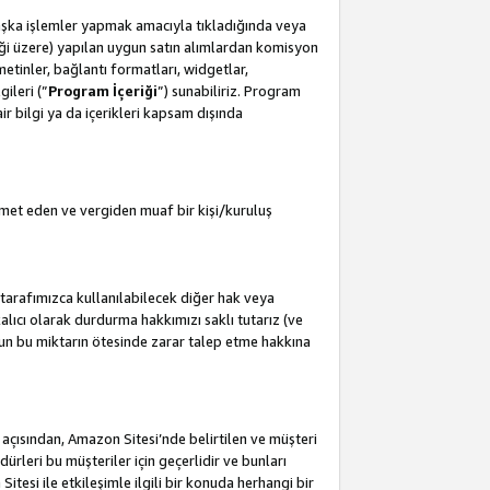
başka işlemler yapmak amacıyla tıkladığında veya
leceği üzere) yapılan uygun satın alımlardan komisyon
metinler, bağlantı formatları, widgetlar,
ileri (”
Program İçeriği
”) sunabiliriz. Program
air bilgi ya da içerikleri kapsam dışında
met eden ve vergiden muaf bir kişi/kuruluş
tarafımızca kullanılabilecek diğer hak veya
lıcı olarak durdurma hakkımızı saklı tutarız (ve
'un bu miktarın ötesinde zarar talep etme hakkına
i açısından, Amazon Sitesi’nde belirtilen ve müşteri
edürleri bu müşteriler için geçerlidir ve bunları
esi ile etkileşimle ilgili bir konuda herhangi bir