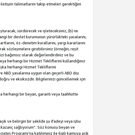
letişim talimatlarını takip etmeleri gerektiğini
turacak, sürdürecek ve işleteceksiniz, (b) ne
hangi bir devlet kurumunun yürürlükteki yasalarını,
dartlarını, öz-denetim kurallarını, yargı kararlarını
arak sözleşmelere girebilirsiniz (örneğin, reşit
izi bağımsız olarak değerlendirdiniz ve bu
ya herhangi bir Hizmet Tekliflerini kullandığınız
şka herhangi Hizmet Tekliflerini
a ve ABD yasalarına uygun olan geçerli ABD dışı
oğru ve eksiksizdir. Bilgilerinizi güncellemek için
a herhangi bir beyan, garanti veya taahhütte
ık ve belirgin bir şekilde şu ifadeyi veya işbu
an kazanç sağlıyorum”. Söz konusu beyan ve
ates Programı’na katılımınız ile ilgili kamuya açık