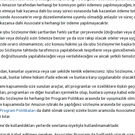
Amazon tarafından herhangi bir komisyon geliri ödemesi yapılmayacağını; 
lde etmeye hak kazansa dahi bu onay süreci esnasında hak kazanılan ödeme t
esinde Associate’ın vergi düzenlemelerine uyumlu olmadığı anlaşılır ve süreç
k kazansa dahi Associate’a herhangi bir ödeme yapılmayacaktır.
hte işbu Sözleşme’deki şartlardan farklı şartlar çerçevesinde (doğrudan veya dol
n veya dolaylı) sizin Sitenize benzer ya da size rakip olacak siteler veya uyg
enizde ısrarcı olmamamızın, söz konusu hükmü ya da işbu Sözleşme’nin başk
bu Sözleşme tahtında tarafımızca yapılabilecek tespitlerin veya güncellemeler
ri doğrultusunda yapılabileceğini veya verilebileceğini ve ancak yetkili temsil
dan, kanunlar uyarınca veya sair şekilde temlik edemezsiniz. İşbu Sözleşme, 
 olacak, bunlar lehine hüküm ifade edecek ve bunlara karşı uygulanabilir olacaktı
kapsamında size sunulan araçlar, alt programlar ve özelliklere ilişkin geçer
zları, programları ve diğer kuralları içermekte olup, bunlara uymayı kabul eder
 Bu Sözleşme ile herhangi bir Program Politikası arasında bir uyuşmazlık ol
ı kapsamında bir Amazon iştiraki ile yaptığınız sözleşme arasında bir uyuşma
Program Politikaları
da dahil olmak üzere) sizinle bizim aramızda Associates
kılar.
şme’de kullanıldıkları yerlerde sınırlama niyetiyle kullanılmamaktadır.
larak kabul edilmesi gereken, Associates Programı ile bağlantılı olarak size 