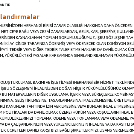
AKTIR.
ırlandırmalar
RENLERİMİZDEN HERHANGİ BİRİSİ ZARAR OLASILIĞI HAKKINDA DAHA ÖNCEDEN T
Sİ, NETİCEYE BAĞLI VEYA CEZAİ ZARARLARDAN, GELİR, KAR, ŞEREFİYE, KULLA
İFLERİNDEN KAYNAKLANAN TOPLAM SORUMLULUĞUMUZ, İŞBU SÖZLEŞME TAH
N İKİ AY İÇİNDE TARAFINIZA ÖDENMİŞ VEYA ÖDENECEK OLAN KOMİSYON GELİ
İYATİ TEDBİR VEYA DİĞER TEDBİR TALEP ETME HAKLARI DA DAHİL OLMA
KÜM, YÜRÜRLÜKTEKİ YASALAR KAPSAMINDA SINIRLANDIRILAMAYAN YÜKÜMLÜL
İN OLUŞTURULMASI, BAKIMI VE İŞLETİLMESİ (HERHANGİ BİR HİZMET TEKLİFİ
İŞBU SÖZLEŞME’Yİ İHLALİNİZDEN DOĞAN HİÇBİR YÜKÜMLÜLÜĞÜMÜZ OLMAYACA
A BU MATERYALLERİN DİĞER UYGULAMA, İÇERİK VEYA SÜREÇLERLE KOMBİNASY
MINA, GELİŞTİRİLMESİNE, TASARLANMASINA, İMAL EDİLMESİNE, ÜRETİLMESİ
Lİ KANUNLAR TAHTINDA İZİN VERİLMESİNE VEYA BUNLARI İHLAL ETMESİNE 
M POLİTİKALARI DA DAHİL OLMAK ÜZERE) HÜKÜM VEYA KOŞULLARINI İHLAL ET
ÜKÜMLÜLÜKLERİNİZİ TOPLAMA, ÖDEME VEYA TOPLAMAMA VEYA ÖDEMEME, YA 
YA DA ÇALIŞANLARINIZIN VEYA YÜKLENİCİLERİNİZİN İHLALİNE YA DA KASITLI S
 ÜCRETLERİ DAHİL) KARŞI BİZİ, BAĞLI ŞİRKETLERİMİZİ, LİSANS VERENLERİMİ