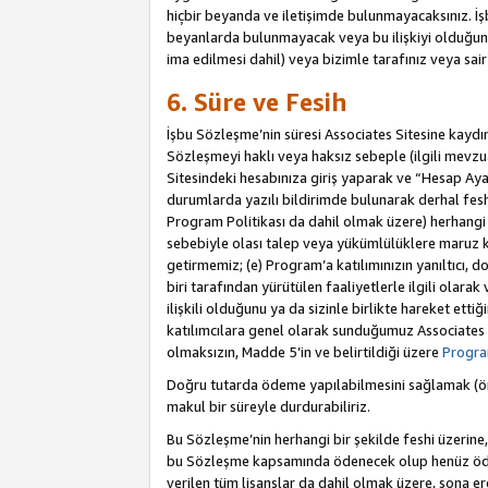
hiçbir beyanda ve iletişimde bulunmayacaksınız. İşbu
beyanlarda bulunmayacak veya bu ilişkiyi olduğund
ima edilmesi dahil) veya bizimle tarafınız veya sai
6. Süre ve Fesih
İşbu Sözleşme’nin süresi Associates Sitesine kaydını
Sözleşmeyi haklı veya haksız sebeple (ilgili mevz
Sitesindeki hesabınıza giriş yaparak ve “Hesap Aya
durumlarda yazılı bildirimde bulunarak derhal feshed
Program Politikası da dahil olmak üzere) herhangi b
sebebiyle olası talep veya yükümlülüklere maruz k
getirmemiz; (e) Program’a katılımınızın yanıltıcı, d
biri tarafından yürütülen faaliyetlerle ilgili olara
ilişkili olduğunu ya da sizinle birlikte hareket et
katılımcılara genel olarak sunduğumuz Associates
olmaksızın, Madde 5’in ve belirtildiği üzere
Program
Doğru tutarda ödeme yapılabilmesini sağlamak (örn
makul bir süreyle durdurabiliriz.
Bu Sözleşme’nin herhangi bir şekilde feshi üzerine,
bu Sözleşme kapsamında ödenecek olup henüz ödenm
verilen tüm lisanslar da dahil olmak üzere, sona e