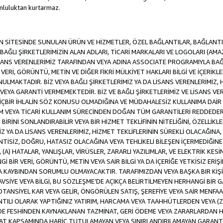
luluktan kurtarmaz.
SİTESİNDE SUNULAN ÜRÜN VE HİZMETLER, ÖZEL BAĞLANTILAR, BAĞLANTI F
VE BAĞLI ŞİRKETLERİMİZİN ALAN ADLARI, TİCARİ MARKALARI VE LOGOLARI (A
LİSANS VERENLERİMİZ TARAFINDAN VEYA ADINA ASSOCIATE PROGRAMIYLA BA
ERİ, GÖRÜNTÜ, METİN VE DİĞER FİKRİ MÜLKİYET HAKLARI BİLGİ VE İÇERİKLER
MAKTADIR. BİZ VEYA BAĞLI ŞİRKETLERİMİZ YA DA LİSANS VERENLERİMİZ, HİZ
YA GARANTİ VERMEMEKTEDİR. BİZ VE BAĞLI ŞİRKETLERİMİZ VE LİSANS VERE
 HİÇBİR İHLALİN SÖZ KONUSU OLMADIĞINA VE MÜDAHALESİZ KULLANIMA DAİR 
DİM VEYA TİCARİ KULLANIM SÜRECİNDEN DOĞAN TÜM GARANTİLERİ REDDEDER
İNİ SONLANDIRABİLİR VEYA BİR HİZMET TEKLİFİNİN NİTELİĞİNİ, ÖZELLİKLE
MİZ YA DA LİSANS VERENLERİMİZ, HİZMET TEKLİFLERİNİN SÜREKLİ OLACAĞINA, A
İNTİSİZ, DOĞRU, HATASIZ OLACAĞINA VEYA TEHLİKELİ BİLEŞEN İÇERMEDİĞİN
 (A) HATALAR, YANLIŞLAR, VİRÜSLER, ZARARLI YAZILIMLAR, VE ELEKTRİK KESİ
Gİ BİR VERİ, GÖRÜNTÜ, METİN VEYA SAİR BİLGİ YA DA İÇERİĞE YETKİSİZ ERİ
EYA KAYBINDAN SORUMLU OLMAYACAKTIR. TARAFIMIZDAN VEYA BAŞKA BIR KİŞ
 TAVSİYE VEYA BİLGİ, BU SÖZLEŞME’DE AÇIKÇA BELİRTİLMEYEN HERHANGİ BİR
POTANSİYEL KAR VEYA GELİR, ÖNGÖRÜLEN SATIŞ, ŞEREFİYE VEYA SAİR MENFA
TILI OLARAK YAPTIĞINIZ YATIRIM, HARCAMA VEYA TAAHHÜTLERDEN VEYA (Z
İLDE FESHİNDEN KAYNAKLANAN TAZMİNAT, GERİ ÖDEME VEYA ZARARLARDAN H
UAT KAPSAMINDA HARİÇ TUTULAMAYAN VEYA SINIRLANDIRILAMAYAN GARANTİ