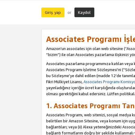
Giriş yap
Kaydol
or
Associates Programı İş
Amazon'un associates için olan web sitesine (“Assoc
“bizim”) ile olan Associates pazarlama ilişkinizi yön
Associates pazarlama programımıza katılan veya kat
Associates Programı İşletme Sözleşmesi'ni (“Sözle
bu Sözleşme’ye dahil edilen (madde 12’de tanımlan
Fikri Mülkiyet Lisansı,
Associates Programı Komisyon
yayınladığınız içeriğin ücret karşılığında oluştur
olması gerektiğini kabul edersiniz. Lütfen politikal
1. Associates Programı Tan
Associates Programı, web sitenizi, sosyal medya kull
belirtilen bir Amazon Sitesine, veya konum için uygul
bağlantıları; veya (ii) Alexa yeteneğinizdeki Associa
bağlantı formatlarını doğru bir şekilde kullanmalı