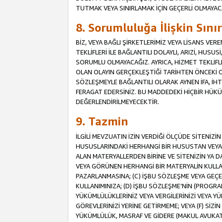
TUTMAK VEYA SINIRLAMAK İÇİN GEÇERLİ OLMAYAC
8. Sorumluluğa İlişkin Sın
BİZ, VEYA BAĞLI ŞİRKETLERİMİZ VEYA LİSANS VE
TEKLİFLERİ İLE BAĞLANTILI DOLAYLI, ARIZİ, HUSU
SORUMLU OLMAYACAĞIZ. AYRICA, HİZMET TEKL
OLAN OLAYIN GERÇEKLEŞTİĞİ TARİHTEN ÖNCEKİ O
SÖZLEŞMEYLE BAĞLANTILI OLARAK AYNEN İFA, İHT
FERAGAT EDERSİNİZ. BU MADDEDEKİ HİÇBİR HÜ
DEĞERLENDİRİLMEYECEKTİR.
9. Tazmin
İLGİLİ MEVZUATIN İZİN VERDİĞİ ÖLÇÜDE SİTENİZ
HUSUSLARINDAKİ HERHANGİ BİR HUSUSTAN VEYA 
ALAN MATERYALLERDEN BİRİNE VE SİTENİZİN YA D
VEYA GÖRÜNEN HERHANGİ BİR MATERYALİN KULLANI
PAZARLANMASINA; (C) İŞBU SÖZLEŞME VEYA GEÇER
KULLANIMINIZA; (D) İŞBU SÖZLEŞME’NİN (PROGRA
YÜKÜMLÜLÜKLERİNİZ VEYA VERGİLERİNİZİ VEYA Y
GÖREVLERİNİZİ YERİNE GETİRMEME; VEYA (F) SİZİN 
YÜKÜMLÜLÜK, MASRAF VE GİDERE (MAKUL AVUKATLIK