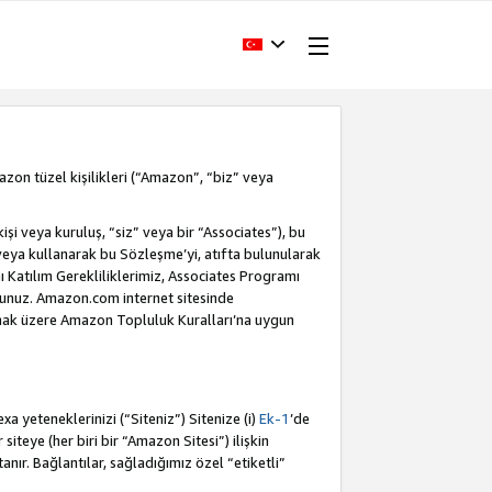
Amazon tüzel kişilikleri (“Amazon”, “biz” veya
i veya kuruluş, “siz” veya bir “Associates”), bu
veya kullanarak bu Sözleşme’yi, atıfta bulunularak
Katılım Gerekliliklerimiz, Associates Programı
sunuz. Amazon.com internet sitesinde
olmak üzere Amazon Topluluk Kuralları’na uygun
a yeteneklerinizi (“Siteniz”) Sitenize (i)
Ek-1
’de
siteye (her biri bir “Amazon Sitesi”) ilişkin
tanır. Bağlantılar, sağladığımız özel “etiketli”