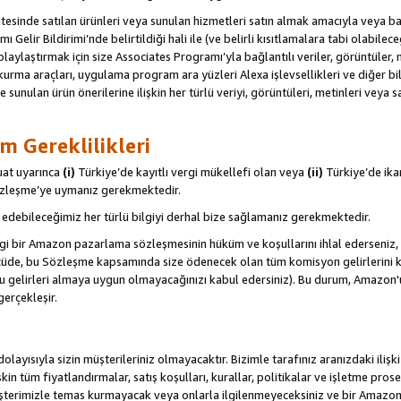
itesinde satılan ürünleri veya sunulan hizmetleri satın almak amacıyla veya 
ı Gelir Bildirimi’nde belirtildiği hali ile (ve belirli kısıtlamalara tabi olabi
olaylaştırmak için size Associates Programı’yla bağlantılı veriler, görüntüler, 
kurma araçları, uygulama program ara yüzleri Alexa işlevsellikleri ve diğer bilg
e sunulan ürün önerilerine ilişkin her türlü veriyi, görüntüleri, metinleri veya s
m Gereklilikleri
uat uyarınca
(i)
Türkiye’de kayıtlı vergi mükellefi olan veya
(ii)
Türkiye’de ika
Sözleşme’ye uymanız gerekmektedir.
debileceğimiz her türlü bilgiyi derhal bize sağlamanız gerekmektedir.
gi bir Amazon pazarlama sözleşmesinin hüküm ve koşullarını ihlal ederseniz, 
 ölçüde, bu Sözleşme kapsamında size ödenecek olan tüm komisyon gelirlerini ka
, bu gelirleri almaya uygun olmayacağınızı kabul edersiniz). Bu durum, Amazon
gerçekleşir.
olayısıyla sizin müşterileriniz olmayacaktır. Bizimle tarafınız aranızdaki ilişk
işkin tüm fiyatlandırmalar, satış koşulları, kurallar, politikalar ve işletme pros
şterimizle temas kurmayacak veya onlarla ilgilenmeyeceksiniz ve bir Amazon Sit