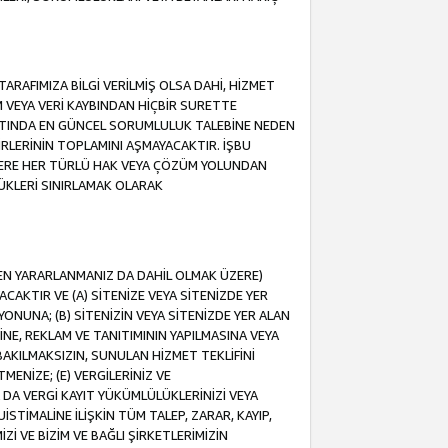
ARAFIMIZA BİLGİ VERİLMİŞ OLSA DAHİ, HİZMET
NIM VEYA VERİ KAYBINDAN HİÇBİR SURETTE
TINDA EN GÜNCEL SORUMLULUK TALEBİNE NEDEN
RLERİNİN TOPLAMINI AŞMAYACAKTIR. İŞBU
K ÜZERE HER TÜRLÜ HAK VEYA ÇÖZÜM YOLUNDAN
ÜKLERİ SINIRLAMAK OLARAK
NDEN YARARLANMANIZ DA DAHİL OLMAK ÜZERE)
KTIR VE (A) SİTENİZE VEYA SİTENİZDE YER
ONUNA; (B) SİTENİZİN VEYA SİTENİZDE YER ALAN
NE, REKLAM VE TANITIMININ YAPILMASINA VEYA
BAKILMAKSIZIN, SUNULAN HİZMET TEKLİFİNİ
MENİZE; (E) VERGİLERİNİZ VE
DA VERGİ KAYIT YÜKÜMLÜLÜKLERİNİZİ VEYA
UİSTİMALİNE İLİŞKİN TÜM TALEP, ZARAR, KAYIP,
Zİ VE BİZİM VE BAĞLI ŞİRKETLERİMİZİN