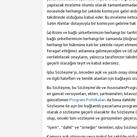
yapılacak inceleme olumlu olarak tamamlanmadan 
öncesinde herhangi bir şekilde komisyon geliri e
takdirinde olduğunu kabul eder. Bu inceleme netic
Satın Alımlar dolayısıyla bir komisyon gelirine ha
(a) Bizim ve bağlı şirketlerimizin herhangi bir tari
bağlı şirketlerimizin herhangi bir zamanda (doğruda
herhangi bir hükmüne kati bir şekilde riayet etm
feragat ettiğimiz anlamına gelmeyeceğini ve (d) iş
verilebilecek onayların, yalnızca tarafımızın takdi
geçerli olacağını teyit ve kabul edersiniz.
İşbu Sözleşme’yi, önceden açık ve yazılı onay olma
ve ilgili halefleri ve temlik alanları için bağlayıcı
Bu Sözleşme, bu Sözleşme’de ve AssociatesProgramı 
en güncel versiyonları, ekleri, şartnameleri, kılavu
güncellenen
Program Politikaları
da buna dahildir.
Sözleşme ile ayrı bir bağlantılı pazarlama program
olarak o sözleşme geçerli olacaktır. Bu Sözleşme (
olup, önceki tüm sözleşme ve görüşmeleri geçersiz 
“İçerir”, “dahil” ve “örneğin” terimleri, işbu Sözle
Kamuya açık olmayan veya makul bir şekilde gizli o