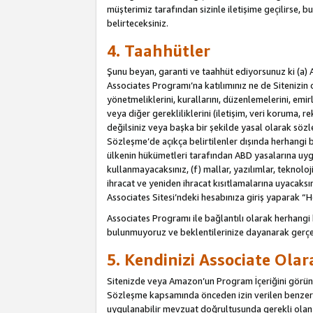
müşterimiz tarafından sizinle iletişime geçilirse, b
belirteceksiniz.
4. Taahhütler
Şunu beyan, garanti ve taahhüt ediyorsunuz ki (a) 
Associates Programı’na katılımınız ne de Sitenizin 
yönetmeliklerini, kurallarını, düzenlemelerini, emirle
veya diğer gerekliliklerini (iletişim, veri koruma, r
değilsiniz veya başka bir şekilde yasal olarak söz
Sözleşme’de açıkça belirtilenler dışında herhangi 
ülkenin hükümetleri tarafından ABD yasalarına uyg
kullanmayacaksınız, (f) mallar, yazılımlar, teknolo
ihracat ve yeniden ihracat kısıtlamalarına uyacaksın
Associates Sitesi’ndeki hesabınıza giriş yaparak “He
Associates Programı ile bağlantılı olarak herhangi
bulunmuyoruz ve beklentilerinize dayanarak gerçe
5. Kendinizi Associate Ola
Sitenizde veya Amazon’un Program İçeriğini görüntü
Sözleşme kapsamında önceden izin verilen benzer b
uygulanabilir mevzuat doğrultusunda gerekli olan d