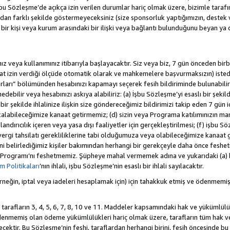
 Sözleşme’de açıkça izin verilen durumlar hariç olmak üzere, bizimle tarafınız a
an farklı şekilde göstermeyeceksiniz (size sponsorluk yaptığımızın, destek 
r bir kişi veya kurum arasındaki bir ilişki veya bağlantı bulunduğunu beyan ya
z veya kullanımınız itibarıyla başlayacaktır. Siz veya biz, 7 gün önceden birbi
uat izin verdiği ölçüde otomatik olarak ve mahkemelere başvurmaksızın) isted
rları” bölümünden hesabınızı kapamayı seçerek fesih bildiriminde bulunabilirs
ebilir veya hesabınızı askıya alabiliriz: (a) İşbu Sözleşme’yi esaslı bir şekild
ir şekilde ihlalinize ilişkin size göndereceğimiz bildirimizi takip eden 7 gün
alabileceğimize kanaat getirmemiz; (d) sizin veya Programa katılımınızın ma
olandırıcılık içeren veya yasa dışı faaliyetler için gerçekleştirilmesi; (f) işb
k vergi tahsilatı gerekliliklerine tabi olduğumuza veya olabileceğimize kanaat 
tiğini belirlediğimiz kişiler bakımından herhangi bir gerekçeyle daha önce fesh
 Programı’nı feshetmemiz. Şüpheye mahal vermemek adına ve yukarıdaki (a) 
 Politikaları
’nın ihlali, işbu Sözleşme’nin esaslı bir ihlali sayılacaktır.
eğin, iptal veya iadeleri hesaplamak için) için tahakkuk etmiş ve ödenmemiş
 tarafların 3, 4, 5, 6, 7, 8, 10 ve 11. Maddeler kapsamındaki hak ve yükümlülü
emiş olan ödeme yükümlülükleri hariç olmak üzere, tarafların tüm hak ve y
recektir. Bu Sözleşme’nin feshi, taraflardan herhangi birini, fesih öncesinde 