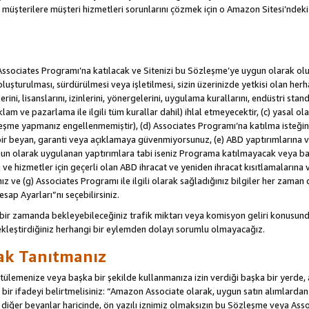
u müşterilere müşteri hizmetleri sorunlarını çözmek için o Amazon Sitesi’ndeki i
Associates Programı’na katılacak ve Sitenizi bu Sözleşme’ye uygun olarak oluş
oluşturulması, sürdürülmesi veya işletilmesi, sizin üzerinizde yetkisi olan her
rini, lisanslarını, izinlerini, yönergelerini, uygulama kurallarını, endüstri stan
eklam ve pazarlama ile ilgili tüm kurallar dahil) ihlal etmeyecektir, (c) yasal ol
leşme yapmanız engellenmemiştir), (d) Associates Programı’na katılma isteğin
bir beyan, garanti veya açıklamaya güvenmiyorsunuz, (e) ABD yaptırımlarına ve
un olarak uygulanan yaptırımlara tabi iseniz Programa katılmayacak veya ba
ji ve hizmetler için geçerli olan ABD ihracat ve yeniden ihracat kısıtlamaların
ız ve (g) Associates Programı ile ilgili olarak sağladığınız bilgiler her zaman d
sap Ayarları”nı seçebilirsiniz.
 bir zamanda bekleyebileceğiniz trafik miktarı veya komisyon geliri konusund
kleştirdiğiniz herhangi bir eylemden dolayı sorumlu olmayacağız.
rak Tanıtmanız
lemenize veya başka bir şekilde kullanmanıza izin verdiği başka bir yerde, aç
ir ifadeyi belirtmelisiniz: “Amazon Associate olarak, uygun satın alımlard
iğer beyanlar haricinde, ön yazılı iznimiz olmaksızın bu Sözleşme veya Associ