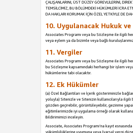
ÇALIŞANLARINI, ÜST DÜZEY GÖREVLİLERİNİ, DİREK
TEMSİLCİMİZ, BU BÖLÜMDEKİ HÜKÜMLERİ İCRA ET
DA HAKLARI KORUMAK İÇİN ÖZEL YETKİYLE DE DAHİ
10. Uygulanacak Hukuk ve
Associates Programı veya bu Sözleşme ile ilgili herh
veya eylem ya da bizimle veya bağlı kuruluşlarımızl
11. Vergiler
Associates Programı veya bu Sözleşme ile ilgili herha
bu Sözleşme kapsamındaki herhangi bir işlem veya e
hükümlerine tabi olacaktır.
12. Ek Hükümler
(a) Özel Bağlantıları ve İçerik gösteriminizle bağl
yoluyla) Sitenizle ve Sitenizin kullanıcılarıyla ilgil
gözden geçirebilir, görüntüleyebilir, gezinme yapab
eğitimlerimizde iyi uygulama örneği olarak kullanabil
Bildirimimizi inceleyin.
Associate, Associates Programı’na kayıt esnasın
yükümlülüklerine uyumuna veya (varsa) vergi düzen