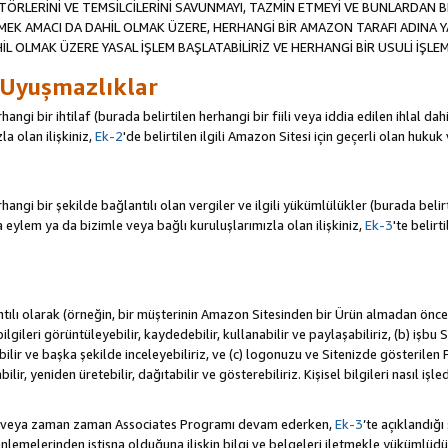
TÖRLERİNİ VE TEMSİLCİLERİNİ SAVUNMAYI, TAZMİN ETMEYİ VE BUNLARDAN BER
MEK AMACI DA DAHİL OLMAK ÜZERE, HERHANGİ BİR AMAZON TARAFI ADINA 
L OLMAK ÜZERE YASAL İŞLEM BAŞLATABİLİRİZ VE HERHANGİ BİR USULİ İŞLEM
 Uyuşmazlıklar
angi bir ihtilaf (burada belirtilen herhangi bir fiili veya iddia edilen ihlal 
a olan ilişkiniz,
Ek-2
'de belirtilen ilgili Amazon Sitesi için geçerli olan hukuk
ngi bir şekilde bağlantılı olan vergiler ve ilgili yükümlülükler (burada belirtil
ylem ya da bizimle veya bağlı kuruluşlarımızla olan ilişkiniz,
Ek-3
'te belirt
antılı olarak (örneğin, bir müşterinin Amazon Sitesinden bir Ürün almadan önc
i bilgileri görüntüleyebilir, kaydedebilir, kullanabilir ve paylaşabiliriz, (b) iş
ilir ve başka şekilde inceleyebiliriz, ve (c) logonuzu ve Sitenizde gösterilen
ir, yeniden üretebilir, dağıtabilir ve gösterebiliriz. Kişisel bilgileri nasıl işl
da veya zaman zaman Associates Programı devam ederken,
Ek-3
’te açıklandığı
lemelerinden istisna olduğuna ilişkin bilgi ve belgeleri iletmekle yükümlü