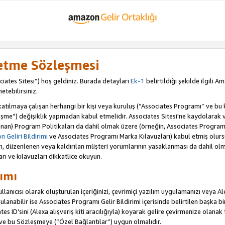
letme Sözleşmesi
iates Sitesi”) hoş geldiniz. Burada detayları
Ek-1
belirtildiği şekilde ilgili 
etebilirsiniz.
ılmaya çalışan herhangi bir kişi veya kuruluş (“Associates Programı” ve bu kiş
şme”) değişiklik yapmadan kabul etmelidir. Associates Sitesi'ne kaydolarak 
an) Program Politikaları da dahil olmak üzere (örneğin, Associates Programı 
 Geliri Bildirimi
ve Associates Programı Marka Kılavuzları) kabul etmiş olur
ulan, düzenlenen veya kaldırılan müşteri yorumlarının yasaklanması da dahil 
arı ve kılavuzları dikkatlice okuyun.
ımı
anıcısı olarak oluşturulan içeriğinizi, çevrimiçi yazılım uygulamanızı veya Alex
anabilir ise Associates Programı Gelir Bildirimi içerisinde belirtilen başka bir 
tes ID’sini (Alexa alışveriş kiti aracılığıyla) koyarak gelire çevirmenize olanak 
 ve bu Sözleşmeye (“Özel Bağlantılar”) uygun olmalıdır.