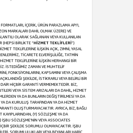
ORMATLARI, İÇERİK, ÜRÜN PARAZLAMA API’I,
MAZON MARKALARI DAHİL OLMAK ÜZERE) VE
ĞLANTILI OLARAK SAĞLANAN VEYA KULLANILAN
 (HEPSİ BİRLİKTE “
HİZMET TEKLİFLERİ
”)
MET TEKLİFLERİNE İLİŞKİN AÇIK, ZIMNİ, YASAL
NLERİMİZ, TİCARETE ELVERİŞLİLİĞE, TATMİN
HİZMET TEKLİFLERİNE İLİŞKİN HERHANGİ BİR
İZ. İSTEDİĞİMİZ ZAMAN VE MUHTELİF
RİNİ, FONKSİYONLARINI, KAPSAMINI VEYA ÇALIŞMA
ÇIKLANDIĞI ŞEKİLDE, İSTİKRARLI VEYA BELİRLİ BİR
E DAİR HİÇBİR GARANTİ VERMEMEKTEDİR. BİZ,
NTİLERİ VEYA SİSTEM ARIZALARI DA DAHİL, HİZMET
ŞİMLERDEN YA DA BUNLARIN DEĞİŞTİRİLMESİ YA DA
İ YA DA KURULUŞ TARAFINDAN YA DA HİZMET
 GARANTİ OLUŞTURMAYACAKTIR. AYRICA, BİZ, BAĞLI
AT KAYIPLARINDAN, (Y) SÖZLEŞME YA DA
) İŞBU SÖZLEŞME’NİN VEYA ASSOCIATES
İÇBİR ŞEKİLDE SORUMLU OLMAYACAKTIR. İŞBU
LERİ, SORUMLULUKLARI VEYA BEYANLARI HARİÇ