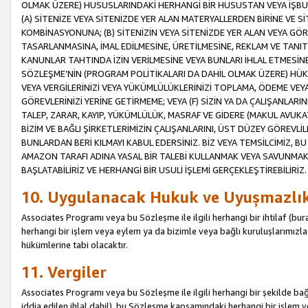
OLMAK ÜZERE) HUSUSLARINDAKİ HERHANGİ BİR HUSUSTAN VEYA İŞBU
(A) SİTENİZE VEYA SİTENİZDE YER ALAN MATERYALLERDEN BİRİNE VE S
KOMBİNASYONUNA; (B) SİTENİZİN VEYA SİTENİZDE YER ALAN VEYA GÖR
TASARLANMASINA, İMAL EDİLMESİNE, ÜRETİLMESİNE, REKLAM VE TANIT
KANUNLAR TAHTINDA İZİN VERİLMESİNE VEYA BUNLARI İHLAL ETMESİNE 
SÖZLEŞME’NİN (PROGRAM POLİTİKALARI DA DAHİL OLMAK ÜZERE) HÜKÜ
VEYA VERGİLERİNİZİ VEYA YÜKÜMLÜLÜKLERİNİZİ TOPLAMA, ÖDEME VEY
GÖREVLERİNİZİ YERİNE GETİRMEME; VEYA (F) SİZİN YA DA ÇALIŞANLARINI
TALEP, ZARAR, KAYIP, YÜKÜMLÜLÜK, MASRAF VE GİDERE (MAKUL AVUKATLI
BİZİM VE BAĞLI ŞİRKETLERİMİZİN ÇALIŞANLARINI, ÜST DÜZEY GÖREVLİL
BUNLARDAN BERİ KILMAYI KABUL EDERSİNİZ. BİZ VEYA TEMSİLCİMİZ, 
AMAZON TARAFI ADINA YASAL BİR TALEBİ KULLANMAK VEYA SAVUNMAK 
BAŞLATABİLİRİZ VE HERHANGİ BİR USULİ İŞLEMİ GERÇEKLEŞTİREBİLİRİZ.
10. Uygulanacak Hukuk ve Uyuşmazlı
Associates Programı veya bu Sözleşme ile ilgili herhangi bir ihtilaf (bura
herhangi bir işlem veya eylem ya da bizimle veya bağlı kuruluşlarımızla 
hükümlerine tabi olacaktır.
11. Vergiler
Associates Programı veya bu Sözleşme ile ilgili herhangi bir şekilde bağla
iddia edilen ihlal dahil), bu Sözleşme kapsamındaki herhangi bir işlem v