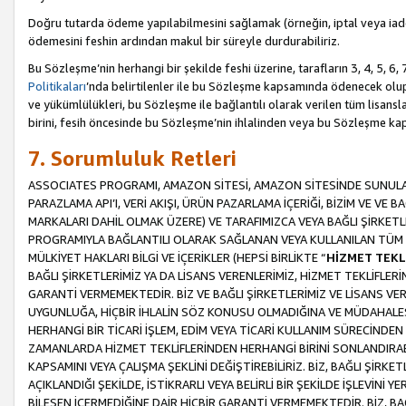
Doğru tutarda ödeme yapılabilmesini sağlamak (örneğin, iptal veya iad
ödemesini feshin ardından makul bir süreyle durdurabiliriz.
Bu Sözleşme’nin herhangi bir şekilde feshi üzerine, tarafların 3, 4, 5, 
Politikaları
’nda belirtilenler ile bu Sözleşme kapsamında ödenecek ol
ve yükümlülükleri, bu Sözleşme ile bağlantılı olarak verilen tüm lisansl
birini, fesih öncesinde bu Sözleşme’nin ihlalinden veya bu Sözleşme 
7. Sorumluluk Retleri
ASSOCIATES PROGRAMI, AMAZON SİTESİ, AMAZON SİTESİNDE SUNULAN
PARAZLAMA API’I, VERİ AKIŞI, ÜRÜN PAZARLAMA İÇERİĞİ, BİZİM VE VE 
MARKALARI DAHİL OLMAK ÜZERE) VE TARAFIMIZCA VEYA BAĞLI ŞİRKETL
PROGRAMIYLA BAĞLANTILI OLARAK SAĞLANAN VEYA KULLANILAN TÜM TE
MÜLKİYET HAKLARI BİLGİ VE İÇERİKLER (HEPSİ BİRLİKTE “
HİZMET TEKL
BAĞLI ŞİRKETLERİMİZ YA DA LİSANS VERENLERİMİZ, HİZMET TEKLİFLER
GARANTİ VERMEMEKTEDİR. BİZ VE BAĞLI ŞİRKETLERİMİZ VE LİSANS VEREN
UYGUNLUĞA, HİÇBİR İHLALİN SÖZ KONUSU OLMADIĞINA VE MÜDAHALESİ
HERHANGİ BİR TİCARİ İŞLEM, EDİM VEYA TİCARİ KULLANIM SÜRECİND
ZAMANLARDA HİZMET TEKLİFLERİNDEN HERHANGİ BİRİNİ SONLANDIRABİLİ
KAPSAMINI VEYA ÇALIŞMA ŞEKLİNİ DEĞİŞTİREBİLİRİZ. BİZ, BAĞLI ŞİRKE
AÇIKLANDIĞI ŞEKİLDE, İSTİKRARLI VEYA BELİRLİ BİR ŞEKİLDE İŞLEVİNİ
BİLEŞEN İÇERMEDİĞİNE DAİR HİÇBİR GARANTİ VERMEMEKTEDİR. BİZ, BAĞ