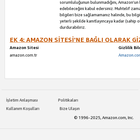
sorumluluğunun bulunmadığını, Amazon’un bu
edebileceğini kabul edersiniz. Muhtelif zama
bilgileri bize sağlamamanız halinde, bu bil
yeterli şekilde kanıtlayıncaya kadar (sahip
durdurabiliriz.
EK 4: AMAZON SİTESİ'NE BAĞLI OLARAK Gİ
Amazon Sitesi
Gizlilik Bi
amazon.com.tr
Amazon.com.
İşletim Anlaşması
Politikaları
Kullanım Koşulları
Bize Ulaşın
© 1996-2025, Amazon.com, Inc.