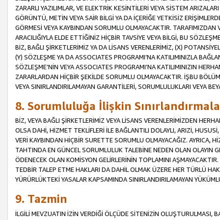
ZARARLI YAZILIMLAR, VE ELEKTRİK KESİNTİLERİ VEYA SİSTEM ARIZALARI
GÖRÜNTÜ, METİN VEYA SAİR BİLGİ YA DA İÇERİĞE YETKİSİZ ERİŞİMLERD
GÖRMESİ VEYA KAYBINDAN SORUMLU OLMAYACAKTIR. TARAFIMIZDAN VEY
ARACILIĞIYLA ELDE ETTİĞİNİZ HİÇBİR TAVSİYE VEYA BİLGİ, BU SÖZLE
BİZ, BAĞLI ŞİRKETLERİMİZ YA DA LİSANS VERENLERİMİZ, (X) POTANSİY
(Y) SÖZLEŞME YA DA ASSOCIATES PROGRAMI’NA KATILIMINIZLA BAĞLAN
SÖZLEŞME’NİN VEYA ASSOCIATES PROGRAMI’NA KATILIMINIZIN HERHA
ZARARLARDAN HİÇBİR ŞEKİLDE SORUMLU OLMAYACAKTIR. İŞBU BÖLÜM
VEYA SINIRLANDIRILAMAYAN GARANTİLERİ, SORUMLULUKLARI VEYA BEY
8. Sorumluluğa İlişkin Sınırlandırmala
BİZ, VEYA BAĞLI ŞİRKETLERİMİZ VEYA LİSANS VERENLERİMİZDEN HERHA
OLSA DAHİ, HİZMET TEKLİFLERİ İLE BAĞLANTILI DOLAYLI, ARIZİ, HUSUSİ
VERİ KAYBINDAN HİÇBİR SURETTE SORUMLU OLMAYACAĞIZ. AYRICA,
TAHTINDA EN GÜNCEL SORUMLULUK TALEBİNE NEDEN OLAN OLAYIN GER
ÖDENECEK OLAN KOMİSYON GELİRLERİNİN TOPLAMINI AŞMAYACAKTIR. İŞB
TEDBİR TALEP ETME HAKLARI DA DAHİL OLMAK ÜZERE HER TÜRLÜ HA
YÜRÜRLÜKTEKİ YASALAR KAPSAMINDA SINIRLANDIRILAMAYAN YÜKÜMLÜ
9. Tazmin
İLGİLİ MEVZUATIN İZİN VERDİĞİ ÖLÇÜDE SİTENİZİN OLUŞTURULMASI, B