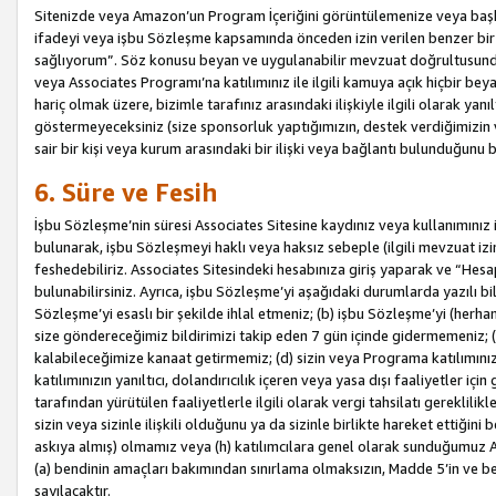
Sitenizde veya Amazon’un Program İçeriğini görüntülemenize veya başka b
ifadeyi veya işbu Sözleşme kapsamında önceden izin verilen benzer bir 
sağlıyorum”. Söz konusu beyan ve uygulanabilir mevzuat doğrultusunda 
veya Associates Programı’na katılımınız ile ilgili kamuya açık hiçbir be
hariç olmak üzere, bizimle tarafınız arasındaki ilişkiyle ilgili olarak ya
göstermeyeceksiniz (size sponsorluk yaptığımızın, destek verdiğimizin v
sair bir kişi veya kurum arasındaki bir ilişki veya bağlantı bulunduğunu
6. Süre ve Fesih
İşbu Sözleşme’nin süresi Associates Sitesine kaydınız veya kullanımınız i
bulunarak, işbu Sözleşmeyi haklı veya haksız sebeple (ilgili mevzuat 
feshedebiliriz. Associates Sitesindeki hesabınıza giriş yaparak ve “He
bulunabilirsiniz. Ayrıca, işbu Sözleşme’yi aşağıdaki durumlarda yazılı bi
Sözleşme’yi esaslı bir şekilde ihlal etmeniz; (b) işbu Sözleşme’yi (herhan
size göndereceğimiz bildirimizi takip eden 7 gün içinde gidermemeniz; 
kalabileceğimize kanaat getirmemiz; (d) sizin veya Programa katılımını
katılımınızın yanıltıcı, dolandırıcılık içeren veya yasa dışı faaliyetler i
tarafından yürütülen faaliyetlerle ilgili olarak vergi tahsilatı gerekli
sizin veya sizinle ilişkili olduğunu ya da sizinle birlikte hareket ettiği
askıya almış) olmamız veya (h) katılımcılara genel olarak sunduğumuz
(a) bendinin amaçları bakımından sınırlama olmaksızın, Madde 5’in ve be
sayılacaktır.