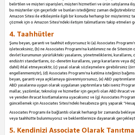
belirtilen ve müşteri siparişleri, müşteri hizmetleri ve ürün satışlarına il
bu müşteriler için geçerlidir ve bunları istediğimiz zaman değiştirebili
Amazon Sitesi ile etkileşimle ilgili bir konuda herhangi bir müşterimiz ta
çözmek için o Amazon Sitesi’ndeki iletişim talimatlarını takip etmeleri ge
4. Taahhütler
Şunu beyan, garanti ve taahhüt ediyorsunuz ki (a) Associates Programı’
işleteceksiniz, (b) ne Associates Programı’na katılımınız ne de Sitenizin 
devlet kurumunun yürürlükteki yasalarını, yönetmeliklerini, kurallarını, dü
endüstri standartlarını, öz-denetim kurallarını, yargı kararlarını veya diğ
dahil) ihlal etmeyecektir, (c) yasal olarak sözleşmelere girebilirsiniz (
engellenmemiştir), (d) Associates Programı’na katılma isteğinizi bağıms
beyan, garanti veya açıklamaya güvenmiyorsunuz, (e) ABD yaptırımlarına
ABD yasalarına uygun olarak uygulanan yaptırımlara tabi iseniz Progra
mallar, yazılımlar, teknoloji ve hizmetler için geçerli olan ABD ihracat 
ve yeniden ihracat kısıtlamalarına uyacaksınız ve (g) Associates Programı i
güncellemek için Associates Sitesi’ndeki hesabınıza giriş yaparak “Hesap 
Associates Programı ile bağlantılı olarak herhangi bir zamanda bekleye
veya taahhütte bulunmuyoruz ve beklentilerinize dayanarak gerçekleşt
5. Kendinizi Associate Olarak Tanıtma