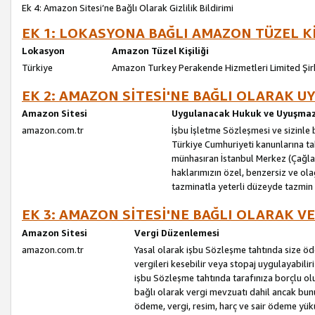
Ek 4: Amazon Sitesi’ne Bağlı Olarak Gizlilik Bildirimi
EK 1: LOKASYONA BAĞLI AMAZON TÜZEL Kİ
Lokasyon
Amazon Tüzel Kişiliği
Türkiye
Amazon Turkey Perakende Hizmetleri Limited Şir
EK 2: AMAZON SİTESİ'NE BAĞLI OLARAK 
Amazon Sitesi
Uygulanacak Hukuk ve Uyuşmazl
amazon.com.tr
İşbu İşletme Sözleşmesi ve sizinle b
Türkiye Cumhuriyeti kanunlarına ta
münhasıran İstanbul Merkez (Çağlaya
haklarımızın özel, benzersiz ve ol
tazminatla yeterli düzeyde tazmin
EK 3: AMAZON SİTESİ'NE BAĞLI OLARAK V
Amazon Sitesi
Vergi Düzenlemesi
amazon.com.tr
Yasal olarak işbu Sözleşme tahtında size ö
vergileri kesebilir veya stopaj uygulayabilir
işbu Sözleşme tahtında tarafınıza borçlu ol
bağlı olarak vergi mevzuatı dahil ancak bu
ödeme, vergi, resim, harç ve sair ödeme yü