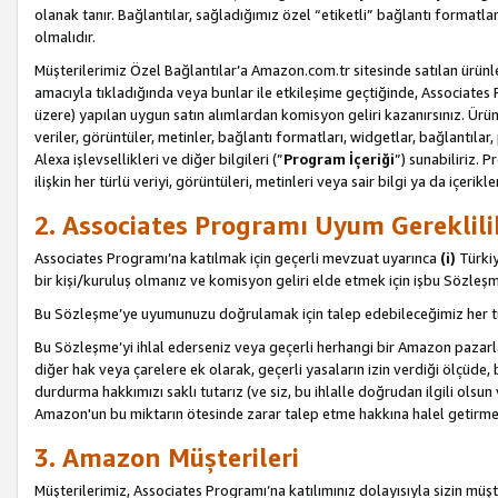
olanak tanır. Bağlantılar, sağladığımız özel “etiketli” bağlantı formatl
olmalıdır.
Müşterilerimiz Özel Bağlantılar’a Amazon.com.tr sitesinde satılan ürün
amacıyla tıkladığında veya bunlar ile etkileşime geçtiğinde, Associates Pro
üzere) yapılan uygun satın alımlardan komisyon geliri kazanırsınız. Ürün
veriler, görüntüler, metinler, bağlantı formatları, widgetlar, bağlantıla
Alexa işlevsellikleri ve diğer bilgileri (”
Program İçeriği
”) sunabiliriz. 
ilişkin her türlü veriyi, görüntüleri, metinleri veya sair bilgi ya da içeri
2. Associates Programı Uyum Gereklili
Associates Programı’na katılmak için geçerli mevzuat uyarınca
(i)
Türkiy
bir kişi/kuruluş olmanız ve komisyon geliri elde etmek için işbu Sözle
Bu Sözleşme’ye uyumunuzu doğrulamak için talep edebileceğimiz her tü
Bu Sözleşme’yi ihlal ederseniz veya geçerli herhangi bir Amazon pazarl
diğer hak veya çarelere ek olarak, geçerli yasaların izin verdiği ölçüd
durdurma hakkımızı saklı tutarız (ve siz, bu ihlalle doğrudan ilgili ols
Amazon'un bu miktarın ötesinde zarar talep etme hakkına halel getirmek
3. Amazon Müşterileri
Müşterilerimiz, Associates Programı’na katılımınız dolayısıyla sizin müşt