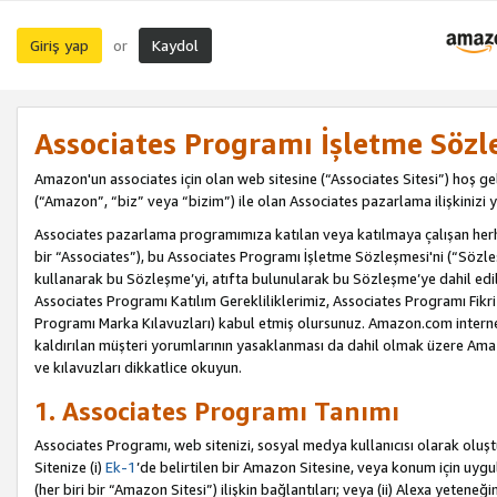
Giriş yap
Kaydol
or
Associates Programı İşletme Sözl
Amazon'un associates için olan web sitesine (“Associates Sitesi”) hoş ge
(“Amazon”, “biz” veya “bizim”) ile olan Associates pazarlama ilişkinizi y
Associates pazarlama programımıza katılan veya katılmaya çalışan herhan
bir “Associates”), bu Associates Programı İşletme Sözleşmesi'ni (“Sözl
kullanarak bu Sözleşme’yi, atıfta bulunularak bu Sözleşme’ye dahil edi
Associates Programı Katılım Gerekliliklerimiz, Associates Programı Fikri
Programı Marka Kılavuzları) kabul etmiş olursunuz. Amazon.com internet 
kaldırılan müşteri yorumlarının yasaklanması da dahil olmak üzere Amazo
ve kılavuzları dikkatlice okuyun.
1. Associates Programı Tanımı
Associates Programı, web sitenizi, sosyal medya kullanıcısı olarak oluştu
Sitenize (i)
Ek-1
’de belirtilen bir Amazon Sitesine, veya konum için uygula
(her biri bir “Amazon Sitesi”) ilişkin bağlantıları; veya (ii) Alexa yeteneğ