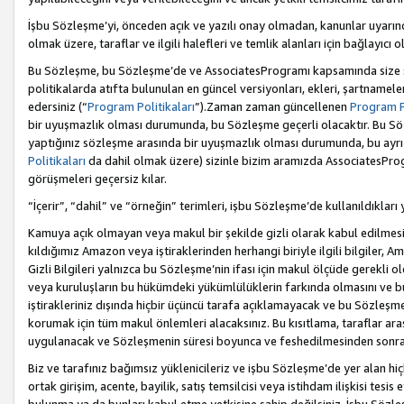
İşbu Sözleşme’yi, önceden açık ve yazılı onay olmadan, kanunlar uyarın
olmak üzere, taraflar ve ilgili halefleri ve temlik alanları için bağlayıc
Bu Sözleşme, bu Sözleşme’de ve AssociatesProgramı kapsamında size sunu
politikalarda atıfta bulunulan en güncel versiyonları, ekleri, şartnamele
edersiniz (“
Program Politikaları
”).Zaman zaman güncellenen
Program Po
bir uyuşmazlık olması durumunda, bu Sözleşme geçerli olacaktır. Bu Söz
yaptığınız sözleşme arasında bir uyuşmazlık olması durumunda, bu ayrı 
Politikaları
da dahil olmak üzere) sizinle bizim aramızda AssociatesProg
görüşmeleri geçersiz kılar.
“İçerir”, “dahil” ve “örneğin” terimleri, işbu Sözleşme’de kullanıldıkları
Kamuya açık olmayan veya makul bir şekilde gizli olarak kabul edilmesi g
kıldığımız Amazon veya iştiraklerinden herhangi biriyle ilgili bilgiler, A
Gizli Bilgileri yalnızca bu Sözleşme’nin ifası için makul ölçüde gerekli o
veya kuruluşların bu hükümdeki yükümlülüklerin farkında olmasını ve bunl
iştirakleriniz dışında hiçbir üçüncü tarafa açıklamayacak ve bu Sözleşme’
korumak için tüm makul önlemleri alacaksınız. Bu kısıtlama, taraflar aras
uygulanacak ve Sözleşmenin süresi boyunca ve feshedilmesinden sonraki
Biz ve tarafınız bağımsız yüklenicileriz ve işbu Sözleşme’de yer alan hiçbi
ortak girişim, acente, bayilik, satış temsilcisi veya istihdam ilişkisi te