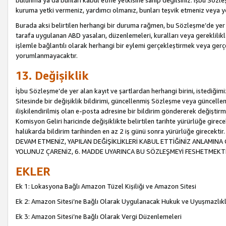
bulunma ya da bunları kabul etme yetkisine sahip değilsiniz. İşbu Sözleş
kuruma yetki vermeniz, yardımcı olmanız, bunları teşvik etmeniz veya yön
Burada aksi belirtilen herhangi bir duruma rağmen, bu Sözleşme’de yer a
tarafa uygulanan ABD yasaları, düzenlemeleri, kuralları veya gereklilikl
işlemle bağlantılı olarak herhangi bir eylemi gerçekleştirmek veya ge
yorumlanmayacaktır.
13. Değişiklik
İşbu Sözleşme’de yer alan kayıt ve şartlardan herhangi birini, istediğ
Sitesinde bir değişiklik bildirimi, güncellenmiş Sözleşme veya güncell
ilişkilendirilmiş olan e-posta adresine bir bildirim göndererek değiştir
Komisyon Geliri haricinde değişiklikte belirtilen tarihte yürürlüğe girec
halükarda bildirim tarihinden en az 2 iş günü sonra yürürlüğe gire
DEVAM ETMENİZ, YAPILAN DEĞİŞİKLİKLERİ KABUL ETTİĞİNİZ ANLAMINA 
YOLUNUZ ÇARENİZ, 6. MADDE UYARINCA BU SÖZLEŞMEYİ FESHETMEKTİ
EKLER
Ek 1: Lokasyona Bağlı Amazon Tüzel Kişiliği ve Amazon Sitesi
Ek 2: Amazon Sitesi’ne Bağlı Olarak Uygulanacak Hukuk ve Uyuşmazlık
Ek 3: Amazon Sitesi’ne Bağlı Olarak Vergi Düzenlemeleri