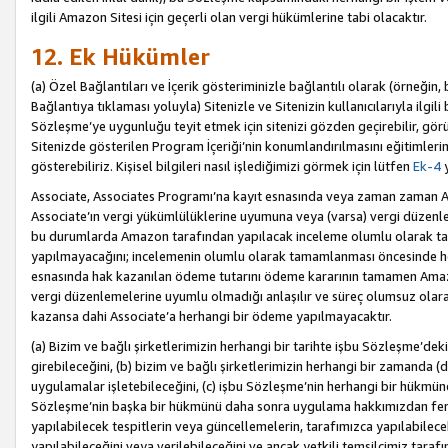
ilgili Amazon Sitesi için geçerli olan vergi hükümlerine tabi olacaktır.
12. Ek Hükümler
(a) Özel Bağlantıları ve İçerik gösteriminizle bağlantılı olarak (örneği
Bağlantıya tıklaması yoluyla) Sitenizle ve Sitenizin kullanıcılarıyla ilgili 
Sözleşme’ye uygunluğu teyit etmek için sitenizi gözden geçirebilir, görü
Sitenizde gösterilen Program İçeriği’nin konumlandırılmasını eğitimlerimi
gösterebiliriz. Kişisel bilgileri nasıl işlediğimizi görmek için lütfen
Ek-4
y
Associate, Associates Programı’na kayıt esnasında veya zaman zaman
Associate’ın vergi yükümlülüklerine uyumuna veya (varsa) vergi düzenlem
bu durumlarda Amazon tarafından yapılacak inceleme olumlu olarak t
yapılmayacağını; incelemenin olumlu olarak tamamlanması öncesinde he
esnasında hak kazanılan ödeme tutarını ödeme kararının tamamen Amazo
vergi düzenlemelerine uyumlu olmadığı anlaşılır ve süreç olumsuz olara
kazansa dahi Associate’a herhangi bir ödeme yapılmayacaktır.
(a) Bizim ve bağlı şirketlerimizin herhangi bir tarihte işbu Sözleşme’dek
girebileceğini, (b) bizim ve bağlı şirketlerimizin herhangi bir zamanda (
uygulamalar işletebileceğini, (c) işbu Sözleşme’nin herhangi bir hükmün
Sözleşme’nin başka bir hükmünü daha sonra uygulama hakkımızdan fera
yapılabilecek tespitlerin veya güncellemelerin, tarafımızca yapılabilece
yapılabileceğini veya verilebileceğini ve ancak yetkili temsilcimiz tarafı