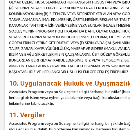
OLMAK ÜZERE) HUSUSLARINDAKİ HERHANGİ BİR HUSUSTAN VEYA İŞBU
(A) SİTENİZE VEYA SİTENİZDE YER ALAN MATERYALLERDEN BİRİNE VE S
KOMBİNASYONUNA; (B) SİTENİZİN VEYA SİTENİZDE YER ALAN VEYA GÖR
TASARLANMASINA, İMAL EDİLMESİNE, ÜRETİLMESİNE, REKLAM VE TANIT
KANUNLAR TAHTINDA İZİN VERİLMESİNE VEYA BUNLARI İHLAL ETMESİNE 
SÖZLEŞME’NİN (PROGRAM POLİTİKALARI DA DAHİL OLMAK ÜZERE) HÜKÜ
VEYA VERGİLERİNİZİ VEYA YÜKÜMLÜLÜKLERİNİZİ TOPLAMA, ÖDEME VEY
GÖREVLERİNİZİ YERİNE GETİRMEME; VEYA (F) SİZİN YA DA ÇALIŞANLARINI
TALEP, ZARAR, KAYIP, YÜKÜMLÜLÜK, MASRAF VE GİDERE (MAKUL AVUKATLI
BİZİM VE BAĞLI ŞİRKETLERİMİZİN ÇALIŞANLARINI, ÜST DÜZEY GÖREVLİL
BUNLARDAN BERİ KILMAYI KABUL EDERSİNİZ. BİZ VEYA TEMSİLCİMİZ, 
AMAZON TARAFI ADINA YASAL BİR TALEBİ KULLANMAK VEYA SAVUNMAK 
BAŞLATABİLİRİZ VE HERHANGİ BİR USULİ İŞLEMİ GERÇEKLEŞTİREBİLİRİZ.
10. Uygulanacak Hukuk ve Uyuşmazlı
Associates Programı veya bu Sözleşme ile ilgili herhangi bir ihtilaf (bura
herhangi bir işlem veya eylem ya da bizimle veya bağlı kuruluşlarımızla 
hükümlerine tabi olacaktır.
11. Vergiler
Associates Programı veya bu Sözleşme ile ilgili herhangi bir şekilde bağla
iddia edilen ihlal dahil), bu Sözleşme kapsamındaki herhangi bir işlem v