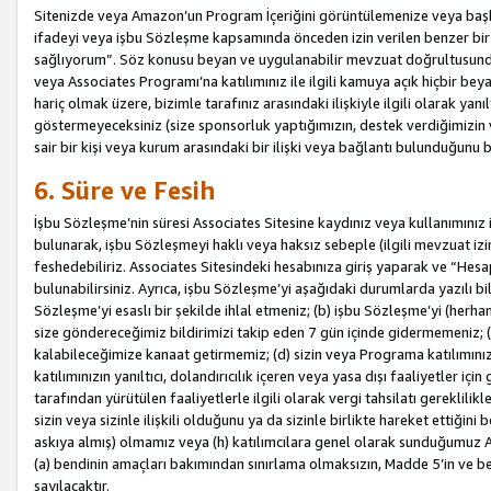
Sitenizde veya Amazon’un Program İçeriğini görüntülemenize veya başka b
ifadeyi veya işbu Sözleşme kapsamında önceden izin verilen benzer bir 
sağlıyorum”. Söz konusu beyan ve uygulanabilir mevzuat doğrultusunda 
veya Associates Programı’na katılımınız ile ilgili kamuya açık hiçbir be
hariç olmak üzere, bizimle tarafınız arasındaki ilişkiyle ilgili olarak ya
göstermeyeceksiniz (size sponsorluk yaptığımızın, destek verdiğimizin v
sair bir kişi veya kurum arasındaki bir ilişki veya bağlantı bulunduğunu
6. Süre ve Fesih
İşbu Sözleşme’nin süresi Associates Sitesine kaydınız veya kullanımınız i
bulunarak, işbu Sözleşmeyi haklı veya haksız sebeple (ilgili mevzuat 
feshedebiliriz. Associates Sitesindeki hesabınıza giriş yaparak ve “He
bulunabilirsiniz. Ayrıca, işbu Sözleşme’yi aşağıdaki durumlarda yazılı bi
Sözleşme’yi esaslı bir şekilde ihlal etmeniz; (b) işbu Sözleşme’yi (herhan
size göndereceğimiz bildirimizi takip eden 7 gün içinde gidermemeniz; 
kalabileceğimize kanaat getirmemiz; (d) sizin veya Programa katılımını
katılımınızın yanıltıcı, dolandırıcılık içeren veya yasa dışı faaliyetler i
tarafından yürütülen faaliyetlerle ilgili olarak vergi tahsilatı gerekli
sizin veya sizinle ilişkili olduğunu ya da sizinle birlikte hareket ettiği
askıya almış) olmamız veya (h) katılımcılara genel olarak sunduğumuz
(a) bendinin amaçları bakımından sınırlama olmaksızın, Madde 5’in ve be
sayılacaktır.