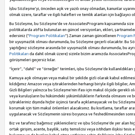
İşbu Sözleşme’yi, önceden açık ve yazılı onay olmadan, kanunlar uyarın
olmak üzere, taraflar ve ilgili halefleri ve temlik alanları için bağlayıc
Bu Sözleşme, bu Sözleşme’de ve AssociatesProgramı kapsamında size sunu
politikalarda atıfta bulunulan en güncel versiyonları, ekleri, şartnamele
edersiniz (“
Program Politikaları
”).Zaman zaman güncellenen
Program Po
bir uyuşmazlık olması durumunda, bu Sözleşme geçerli olacaktır. Bu Söz
yaptığınız sözleşme arasında bir uyuşmazlık olması durumunda, bu ayrı 
Politikaları
da dahil olmak üzere) sizinle bizim aramızda AssociatesProg
görüşmeleri geçersiz kılar.
“İçerir”, “dahil” ve “örneğin” terimleri, işbu Sözleşme’de kullanıldıkları
Kamuya açık olmayan veya makul bir şekilde gizli olarak kabul edilmesi g
kıldığımız Amazon veya iştiraklerinden herhangi biriyle ilgili bilgiler, A
Gizli Bilgileri yalnızca bu Sözleşme’nin ifası için makul ölçüde gerekli o
veya kuruluşların bu hükümdeki yükümlülüklerin farkında olmasını ve bunl
iştirakleriniz dışında hiçbir üçüncü tarafa açıklamayacak ve bu Sözleşme’
korumak için tüm makul önlemleri alacaksınız. Bu kısıtlama, taraflar aras
uygulanacak ve Sözleşmenin süresi boyunca ve feshedilmesinden sonraki
Biz ve tarafınız bağımsız yüklenicileriz ve işbu Sözleşme’de yer alan hiçbi
ortak girişim, acente, bayilik, satış temsilcisi veya istihdam ilişkisi te