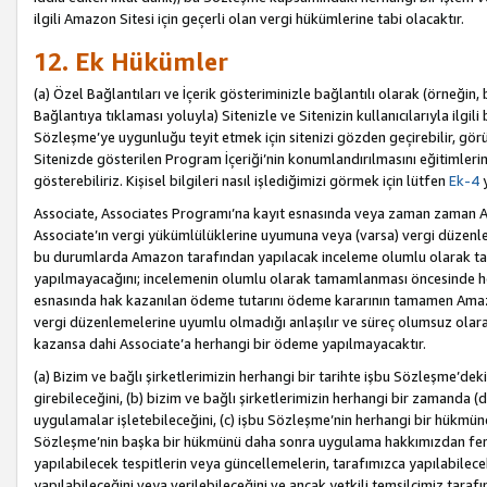
ilgili Amazon Sitesi için geçerli olan vergi hükümlerine tabi olacaktır.
12. Ek Hükümler
(a) Özel Bağlantıları ve İçerik gösteriminizle bağlantılı olarak (örneği
Bağlantıya tıklaması yoluyla) Sitenizle ve Sitenizin kullanıcılarıyla ilgili 
Sözleşme’ye uygunluğu teyit etmek için sitenizi gözden geçirebilir, görü
Sitenizde gösterilen Program İçeriği’nin konumlandırılmasını eğitimlerimi
gösterebiliriz. Kişisel bilgileri nasıl işlediğimizi görmek için lütfen
Ek-4
y
Associate, Associates Programı’na kayıt esnasında veya zaman zaman
Associate’ın vergi yükümlülüklerine uyumuna veya (varsa) vergi düzenlem
bu durumlarda Amazon tarafından yapılacak inceleme olumlu olarak t
yapılmayacağını; incelemenin olumlu olarak tamamlanması öncesinde he
esnasında hak kazanılan ödeme tutarını ödeme kararının tamamen Amazo
vergi düzenlemelerine uyumlu olmadığı anlaşılır ve süreç olumsuz olara
kazansa dahi Associate’a herhangi bir ödeme yapılmayacaktır.
(a) Bizim ve bağlı şirketlerimizin herhangi bir tarihte işbu Sözleşme’dek
girebileceğini, (b) bizim ve bağlı şirketlerimizin herhangi bir zamanda (
uygulamalar işletebileceğini, (c) işbu Sözleşme’nin herhangi bir hükmün
Sözleşme’nin başka bir hükmünü daha sonra uygulama hakkımızdan fera
yapılabilecek tespitlerin veya güncellemelerin, tarafımızca yapılabilece
yapılabileceğini veya verilebileceğini ve ancak yetkili temsilcimiz tarafı