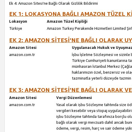
Ek 4: Amazon Sitesi’ne Bağlı Olarak Gizlilik Bildirimi
EK 1: LOKASYONA BAĞLI AMAZON TÜZEL Kİ
Lokasyon
Amazon Tüzel Kişiliği
Türkiye
Amazon Turkey Perakende Hizmetleri Limited Şir
EK 2: AMAZON SİTESİ'NE BAĞLI OLARAK 
Amazon Sitesi
Uygulanacak Hukuk ve Uyuşmazl
amazon.com.tr
İşbu İşletme Sözleşmesi ve sizinle b
Türkiye Cumhuriyeti kanunlarına ta
münhasıran İstanbul Merkez (Çağlaya
haklarımızın özel, benzersiz ve ol
tazminatla yeterli düzeyde tazmin
EK 3: AMAZON SİTESİ'NE BAĞLI OLARAK V
Amazon Sitesi
Vergi Düzenlemesi
amazon.com.tr
Yasal olarak işbu Sözleşme tahtında size ö
vergileri kesebilir veya stopaj uygulayabilir
işbu Sözleşme tahtında tarafınıza borçlu ol
bağlı olarak vergi mevzuatı dahil ancak bu
ödeme, vergi, resim, harç ve sair ödeme yü