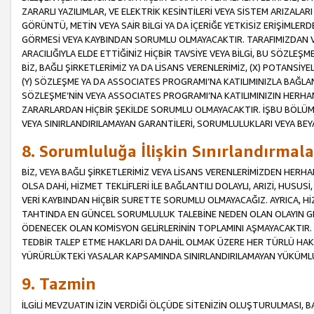
ZARARLI YAZILIMLAR, VE ELEKTRİK KESİNTİLERİ VEYA SİSTEM ARIZALARI
GÖRÜNTÜ, METİN VEYA SAİR BİLGİ YA DA İÇERİĞE YETKİSİZ ERİŞİMLERD
GÖRMESİ VEYA KAYBINDAN SORUMLU OLMAYACAKTIR. TARAFIMIZDAN VEY
ARACILIĞIYLA ELDE ETTİĞİNİZ HİÇBİR TAVSİYE VEYA BİLGİ, BU SÖZLE
BİZ, BAĞLI ŞİRKETLERİMİZ YA DA LİSANS VERENLERİMİZ, (X) POTANSİY
(Y) SÖZLEŞME YA DA ASSOCIATES PROGRAMI’NA KATILIMINIZLA BAĞLAN
SÖZLEŞME’NİN VEYA ASSOCIATES PROGRAMI’NA KATILIMINIZIN HERHA
ZARARLARDAN HİÇBİR ŞEKİLDE SORUMLU OLMAYACAKTIR. İŞBU BÖLÜM
VEYA SINIRLANDIRILAMAYAN GARANTİLERİ, SORUMLULUKLARI VEYA BEY
8. Sorumluluğa İlişkin Sınırlandırmala
BİZ, VEYA BAĞLI ŞİRKETLERİMİZ VEYA LİSANS VERENLERİMİZDEN HERHA
OLSA DAHİ, HİZMET TEKLİFLERİ İLE BAĞLANTILI DOLAYLI, ARIZİ, HUSUSİ
VERİ KAYBINDAN HİÇBİR SURETTE SORUMLU OLMAYACAĞIZ. AYRICA,
TAHTINDA EN GÜNCEL SORUMLULUK TALEBİNE NEDEN OLAN OLAYIN GER
ÖDENECEK OLAN KOMİSYON GELİRLERİNİN TOPLAMINI AŞMAYACAKTIR. İŞB
TEDBİR TALEP ETME HAKLARI DA DAHİL OLMAK ÜZERE HER TÜRLÜ HA
YÜRÜRLÜKTEKİ YASALAR KAPSAMINDA SINIRLANDIRILAMAYAN YÜKÜMLÜ
9. Tazmin
İLGİLİ MEVZUATIN İZİN VERDİĞİ ÖLÇÜDE SİTENİZİN OLUŞTURULMASI, B