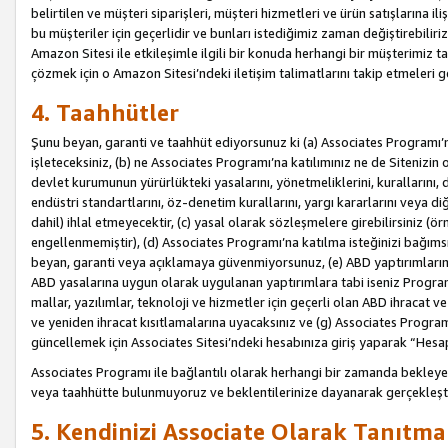
belirtilen ve müşteri siparişleri, müşteri hizmetleri ve ürün satışlarına il
bu müşteriler için geçerlidir ve bunları istediğimiz zaman değiştirebili
Amazon Sitesi ile etkileşimle ilgili bir konuda herhangi bir müşterimiz ta
çözmek için o Amazon Sitesi’ndeki iletişim talimatlarını takip etmeleri ge
4. Taahhütler
Şunu beyan, garanti ve taahhüt ediyorsunuz ki (a) Associates Programı’
işleteceksiniz, (b) ne Associates Programı’na katılımınız ne de Sitenizin 
devlet kurumunun yürürlükteki yasalarını, yönetmeliklerini, kurallarını, dü
endüstri standartlarını, öz-denetim kurallarını, yargı kararlarını veya diğ
dahil) ihlal etmeyecektir, (c) yasal olarak sözleşmelere girebilirsiniz (
engellenmemiştir), (d) Associates Programı’na katılma isteğinizi bağıms
beyan, garanti veya açıklamaya güvenmiyorsunuz, (e) ABD yaptırımlarına
ABD yasalarına uygun olarak uygulanan yaptırımlara tabi iseniz Progra
mallar, yazılımlar, teknoloji ve hizmetler için geçerli olan ABD ihracat 
ve yeniden ihracat kısıtlamalarına uyacaksınız ve (g) Associates Programı i
güncellemek için Associates Sitesi’ndeki hesabınıza giriş yaparak “Hesap 
Associates Programı ile bağlantılı olarak herhangi bir zamanda bekleye
veya taahhütte bulunmuyoruz ve beklentilerinize dayanarak gerçekleşt
5. Kendinizi Associate Olarak Tanıtma