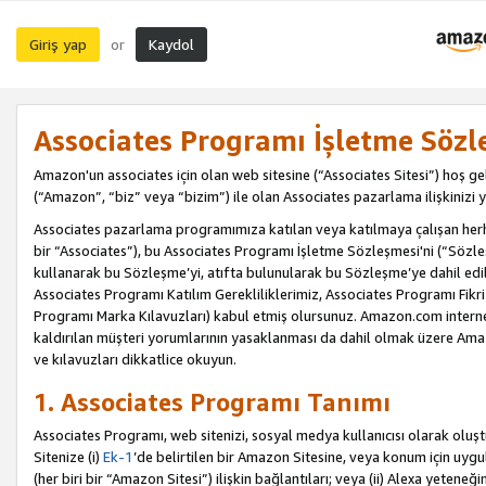
Giriş yap
Kaydol
or
Associates Programı İşletme Sözl
Amazon'un associates için olan web sitesine (“Associates Sitesi”) hoş ge
(“Amazon”, “biz” veya “bizim”) ile olan Associates pazarlama ilişkinizi y
Associates pazarlama programımıza katılan veya katılmaya çalışan herhan
bir “Associates”), bu Associates Programı İşletme Sözleşmesi'ni (“Sözl
kullanarak bu Sözleşme’yi, atıfta bulunularak bu Sözleşme’ye dahil edi
Associates Programı Katılım Gerekliliklerimiz, Associates Programı Fikri
Programı Marka Kılavuzları) kabul etmiş olursunuz. Amazon.com internet 
kaldırılan müşteri yorumlarının yasaklanması da dahil olmak üzere Amazo
ve kılavuzları dikkatlice okuyun.
1. Associates Programı Tanımı
Associates Programı, web sitenizi, sosyal medya kullanıcısı olarak oluştu
Sitenize (i)
Ek-1
’de belirtilen bir Amazon Sitesine, veya konum için uygula
(her biri bir “Amazon Sitesi”) ilişkin bağlantıları; veya (ii) Alexa yeteneğ