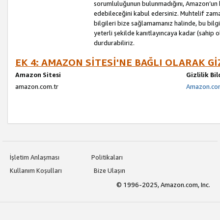
sorumluluğunun bulunmadığını, Amazon’un bu
edebileceğini kabul edersiniz. Muhtelif zama
bilgileri bize sağlamamanız halinde, bu bil
yeterli şekilde kanıtlayıncaya kadar (sahip
durdurabiliriz.
EK 4: AMAZON SİTESİ'NE BAĞLI OLARAK Gİ
Amazon Sitesi
Gizlilik Bi
amazon.com.tr
Amazon.com.
İşletim Anlaşması
Politikaları
Kullanım Koşulları
Bize Ulaşın
© 1996-2025, Amazon.com, Inc.