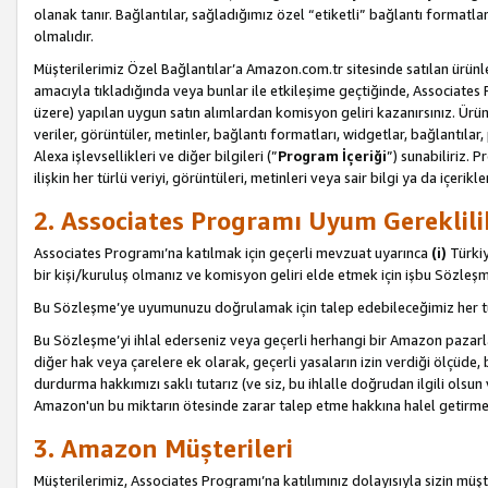
olanak tanır. Bağlantılar, sağladığımız özel “etiketli” bağlantı formatl
olmalıdır.
Müşterilerimiz Özel Bağlantılar’a Amazon.com.tr sitesinde satılan ürün
amacıyla tıkladığında veya bunlar ile etkileşime geçtiğinde, Associates Pro
üzere) yapılan uygun satın alımlardan komisyon geliri kazanırsınız. Ürün
veriler, görüntüler, metinler, bağlantı formatları, widgetlar, bağlantıla
Alexa işlevsellikleri ve diğer bilgileri (”
Program İçeriği
”) sunabiliriz. 
ilişkin her türlü veriyi, görüntüleri, metinleri veya sair bilgi ya da içeri
2. Associates Programı Uyum Gereklili
Associates Programı’na katılmak için geçerli mevzuat uyarınca
(i)
Türkiy
bir kişi/kuruluş olmanız ve komisyon geliri elde etmek için işbu Sözle
Bu Sözleşme’ye uyumunuzu doğrulamak için talep edebileceğimiz her tü
Bu Sözleşme’yi ihlal ederseniz veya geçerli herhangi bir Amazon pazarl
diğer hak veya çarelere ek olarak, geçerli yasaların izin verdiği ölçüd
durdurma hakkımızı saklı tutarız (ve siz, bu ihlalle doğrudan ilgili ols
Amazon'un bu miktarın ötesinde zarar talep etme hakkına halel getirmek
3. Amazon Müşterileri
Müşterilerimiz, Associates Programı’na katılımınız dolayısıyla sizin müşt