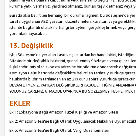
bulunma ya da bunları kabul etme yetkisine sahip değilsiniz. İşbu Sözleş
kuruma yetki vermeniz, yardımcı olmanız, bunları teşvik etmeniz veya yön
Burada aksi belirtilen herhangi bir duruma rağmen, bu Sözleşme’de yer a
tarafa uygulanan ABD yasaları, düzenlemeleri, kuralları veya gereklilikl
işlemle bağlantılı olarak herhangi bir eylemi gerçekleştirmek veya ge
yorumlanmayacaktır.
13. Değişiklik
İşbu Sözleşme’de yer alan kayıt ve şartlardan herhangi birini, istediğ
Sitesinde bir değişiklik bildirimi, güncellenmiş Sözleşme veya güncell
ilişkilendirilmiş olan e-posta adresine bir bildirim göndererek değiştir
Komisyon Geliri haricinde değişiklikte belirtilen tarihte yürürlüğe girec
halükarda bildirim tarihinden en az 2 iş günü sonra yürürlüğe gire
DEVAM ETMENİZ, YAPILAN DEĞİŞİKLİKLERİ KABUL ETTİĞİNİZ ANLAMINA 
YOLUNUZ ÇARENİZ, 6. MADDE UYARINCA BU SÖZLEŞMEYİ FESHETMEKTİ
EKLER
Ek 1: Lokasyona Bağlı Amazon Tüzel Kişiliği ve Amazon Sitesi
Ek 2: Amazon Sitesi’ne Bağlı Olarak Uygulanacak Hukuk ve Uyuşmazlık
Ek 3: Amazon Sitesi’ne Bağlı Olarak Vergi Düzenlemeleri