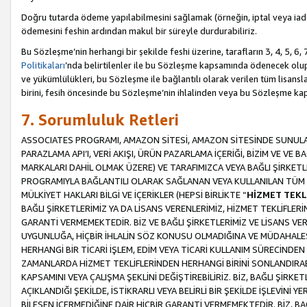
Doğru tutarda ödeme yapılabilmesini sağlamak (örneğin, iptal veya iad
ödemesini feshin ardından makul bir süreyle durdurabiliriz.
Bu Sözleşme’nin herhangi bir şekilde feshi üzerine, tarafların 3, 4, 5, 
Politikaları
’nda belirtilenler ile bu Sözleşme kapsamında ödenecek ol
ve yükümlülükleri, bu Sözleşme ile bağlantılı olarak verilen tüm lisansl
birini, fesih öncesinde bu Sözleşme’nin ihlalinden veya bu Sözleşme 
7. Sorumluluk Retleri
ASSOCIATES PROGRAMI, AMAZON SİTESİ, AMAZON SİTESİNDE SUNULAN
PARAZLAMA API’I, VERİ AKIŞI, ÜRÜN PAZARLAMA İÇERİĞİ, BİZİM VE VE 
MARKALARI DAHİL OLMAK ÜZERE) VE TARAFIMIZCA VEYA BAĞLI ŞİRKETL
PROGRAMIYLA BAĞLANTILI OLARAK SAĞLANAN VEYA KULLANILAN TÜM TE
MÜLKİYET HAKLARI BİLGİ VE İÇERİKLER (HEPSİ BİRLİKTE “
HİZMET TEKL
BAĞLI ŞİRKETLERİMİZ YA DA LİSANS VERENLERİMİZ, HİZMET TEKLİFLER
GARANTİ VERMEMEKTEDİR. BİZ VE BAĞLI ŞİRKETLERİMİZ VE LİSANS VEREN
UYGUNLUĞA, HİÇBİR İHLALİN SÖZ KONUSU OLMADIĞINA VE MÜDAHALESİ
HERHANGİ BİR TİCARİ İŞLEM, EDİM VEYA TİCARİ KULLANIM SÜRECİND
ZAMANLARDA HİZMET TEKLİFLERİNDEN HERHANGİ BİRİNİ SONLANDIRABİLİ
KAPSAMINI VEYA ÇALIŞMA ŞEKLİNİ DEĞİŞTİREBİLİRİZ. BİZ, BAĞLI ŞİRKE
AÇIKLANDIĞI ŞEKİLDE, İSTİKRARLI VEYA BELİRLİ BİR ŞEKİLDE İŞLEVİNİ
BİLEŞEN İÇERMEDİĞİNE DAİR HİÇBİR GARANTİ VERMEMEKTEDİR. BİZ, BAĞ