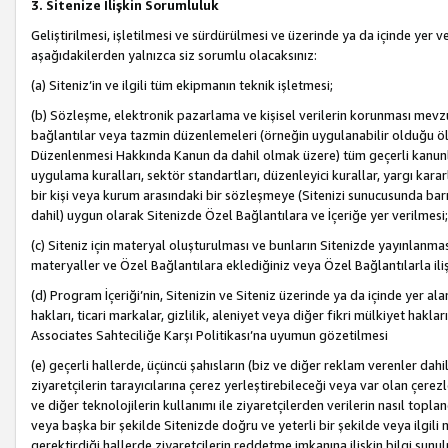
3. Sitenize İlişkin Sorumluluk
Geliştirilmesi, işletilmesi ve sürdürülmesi ve üzerinde ya da içinde yer ve
aşağıdakilerden yalnızca siz sorumlu olacaksınız:
(a) Siteniz’in ve ilgili tüm ekipmanın teknik işletmesi;
(b) Sözleşme, elektronik pazarlama ve kişisel verilerin korunması mevzua
bağlantılar veya tazmin düzenlemeleri (örneğin uygulanabilir olduğu ölç
Düzenlenmesi Hakkında Kanun da dahil olmak üzere) tüm geçerli kanunlar, y
uygulama kuralları, sektör standartları, düzenleyici kurallar, yargı kararl
bir kişi veya kurum arasındaki bir sözleşmeye (Sitenizi sunucusunda barı
dahil) uygun olarak Sitenizde Özel Bağlantılara ve İçeriğe yer verilmesi;
(c) Siteniz için materyal oluşturulması ve bunların Sitenizde yayınlanmas
materyaller ve Özel Bağlantılara eklediğiniz veya Özel Bağlantılarla ili
(d) Program İçeriği’nin, Sitenizin ve Siteniz üzerinde ya da içinde yer al
hakları, ticari markalar, gizlilik, aleniyet veya diğer fikri mülkiyet hak
Associates Sahteciliğe Karşı Politikası’na uyumun gözetilmesi
(e) geçerli hallerde, üçüncü şahısların (biz ve diğer reklam verenler dah
ziyaretçilerin tarayıcılarına çerez yerleştirebileceği veya var olan çerezler
ve diğer teknolojilerin kullanımı ile ziyaretçilerden verilerin nasıl toplandı
veya başka bir şekilde Sitenizde doğru ve yeterli bir şekilde veya ilgili 
gerektirdiği hallerde ziyaretçilerin reddetme imkanına ilişkin bilgi sunul