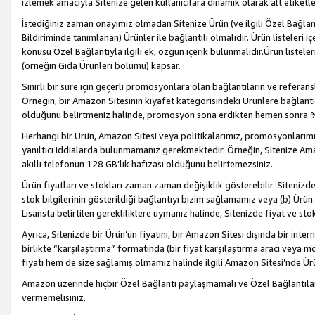
izlemek amacıyla Sitenize gelen kullanıcılara dinamik olarak alt etiketl
İstediğiniz zaman onayımız olmadan Sitenize Ürün (ve ilgili Özel Bağlantı
Bildiriminde tanımlanan) Ürünler ile bağlantılı olmalıdır. Ürün listeleri
konusu Özel Bağlantıyla ilgili ek, özgün içerik bulunmalıdır.Ürün listele
(örneğin Gıda Ürünleri bölümü) kapsar.
Sınırlı bir süre için geçerli promosyonlara olan bağlantıların ve refera
Örneğin, bir Amazon Sitesinin kıyafet kategorisindeki Ürünlere bağlant
olduğunu belirtmeniz halinde, promosyon sona erdikten hemen sonra %15
Herhangi bir Ürün, Amazon Sitesi veya politikalarımız, promosyonlarımız
yanıltıcı iddialarda bulunmamanız gerekmektedir. Örneğin, Sitenize Amazon
akıllı telefonun 128 GB’lık hafızası olduğunu belirtemezsiniz.
Ürün fiyatları ve stokları zaman zaman değişiklik gösterebilir. Sitenizde 
stok bilgilerinin gösterildiği bağlantıyı bizim sağlamamız veya (b) Ürün f
Lisansta belirtilen gerekliliklere uymanız halinde, Sitenizde fiyat ve stok 
Ayrıca, Sitenizde bir Ürün’ün fiyatını, bir Amazon Sitesi dışında bir inte
birlikte “karşılaştırma” formatında (bir fiyat karşılaştırma aracı veya 
fiyatı hem de size sağlamış olmamız halinde ilgili Amazon Sitesi’nde Ür
Amazon üzerinde hiçbir Özel Bağlantı paylaşmamalı ve Özel Bağlantılar
vermemelisiniz.