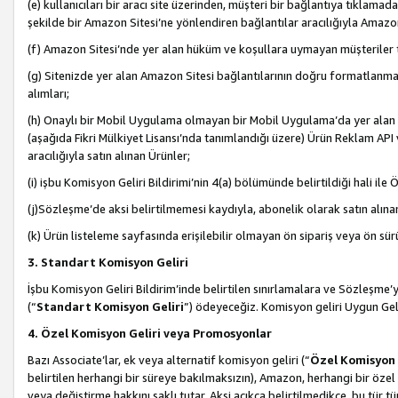
(e) kullanıcıları bir aracı site üzerinden, müşteri bir bağlantıya tıkla
şekilde bir Amazon Sitesi’ne yönlendiren bağlantılar aracılığıyla Amazon
(f) Amazon Sitesi’nde yer alan hüküm ve koşullara uymayan müşteriler t
(g) Sitenizde yer alan Amazon Sitesi bağlantılarının doğru formatlanm
alımları;
(h) Onaylı bir Mobil Uygulama olmayan bir Mobil Uygulama’da yer alan b
(aşağıda Fikri Mülkiyet Lisansı’nda tanımlandığı üzere) Ürün Reklam API
aracılığıyla satın alınan Ürünler;
(i) işbu Komisyon Geliri Bildirimi’nin 4(a) bölümünde belirtildiği hali ile Ö
(j)Sözleşme’de aksi belirtilmemesi kaydıyla, abonelik olarak satın alına
(k) Ürün listeleme sayfasında erişilebilir olmayan ön sipariş veya ön sü
3. Standart Komisyon Geliri
İşbu Komisyon Geliri Bildirim’inde belirtilen sınırlamalara ve Sözleşme
(“
Standart Komisyon Geliri
”) ödeyeceğiz. Komisyon geliri Uygun Ge
4. Özel Komisyon Geliri veya Promosyonlar
Bazı Associate’lar, ek veya alternatif komisyon geliri (“
Özel Komisyon 
belirtilen herhangi bir süreye bakılmaksızın), Amazon, herhangi bir 
veya değiştirme hakkını saklı tutar. Aksi açıkça belirtilmedikçe, bu tür