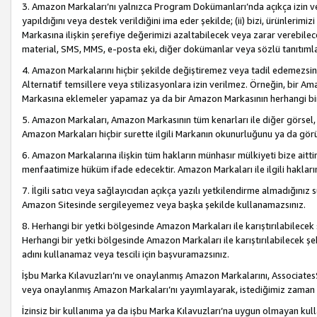
3. Amazon Markaları’nı yalnızca Program Dokümanları’nda açıkça izin ver
yapıldığını veya destek verildiğini ima eder şekilde; (ii) bizi, ürünlerim
Markasına ilişkin şerefiye değerimizi azaltabilecek veya zarar verebilec
material, SMS, MMS, e-posta eki, diğer dokümanlar veya sözlü tanıtıml
4. Amazon Markalarını hiçbir şekilde değiştiremez veya tadil edemezsin
Alternatif temsillere veya stilizasyonlara izin verilmez. Örneğin, bir A
Markasına eklemeler yapamaz ya da bir Amazon Markasının herhangi bir
5. Amazon Markaları, Amazon Markasının tüm kenarları ile diğer görsel, 
Amazon Markaları hiçbir surette ilgili Markanın okunurluğunu ya da görü
6. Amazon Markalarına ilişkin tüm hakların münhasır mülkiyeti bize aitt
menfaatimize hüküm ifade edecektir. Amazon Markaları ile ilgili hakları
7. İlgili satıcı veya sağlayıcıdan açıkça yazılı yetkilendirme almadığınız s
Amazon Sitesinde sergileyemez veya başka şekilde kullanamazsınız.
8. Herhangi bir yetki bölgesinde Amazon Markaları ile karıştırılabilecek
Herhangi bir yetki bölgesinde Amazon Markaları ile karıştırılabilecek şek
adını kullanamaz veya tescili için başvuramazsınız.
İşbu Marka Kılavuzları’nı ve onaylanmış Amazon Markalarını, AssociatesSi
veya onaylanmış Amazon Markaları’nı yayımlayarak, istediğimiz zaman v
İzinsiz bir kullanıma ya da işbu Marka Kılavuzları’na uygun olmayan kul