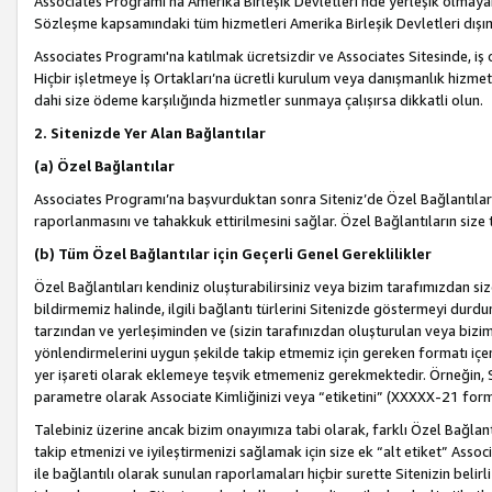
Associates Programı’na Amerika Birleşik Devletleri’nde yerleşik olmayan b
Sözleşme kapsamındaki tüm hizmetleri Amerika Birleşik Devletleri dışınd
Associates Programı'na katılmak ücretsizdir ve Associates Sitesinde, iş
Hiçbir işletmeye İş Ortakları’na ücretli kurulum veya danışmanlık hizme
dahi size ödeme karşılığında hizmetler sunmaya çalışırsa dikkatli olun.
2. Sitenizde Yer Alan Bağlantılar
(a) Özel Bağlantılar
Associates Programı’na başvurduktan sonra Siteniz’de Özel Bağlantılara y
raporlanmasını ve tahakkuk ettirilmesini sağlar. Özel Bağlantıların size
(b) Tüm Özel Bağlantılar için Geçerli Genel Gereklilikler
Özel Bağlantıları kendiniz oluşturabilirsiniz veya bizim tarafımızdan size
bildirmemiz halinde, ilgili bağlantı türlerini Sitenizde göstermeyi durdu
tarzından ve yerleşiminden ve (sizin tarafınızdan oluşturulan veya bizi
yönlendirmelerini uygun şekilde takip etmemiz için gereken formatı içer
yer işareti olarak eklemeye teşvik etmemeniz gerekmektedir. Örneğin, 
parametre olarak Associate Kimliğinizi veya “etiketini” (XXXXX-21 for
Talebiniz üzerine ancak bizim onayımıza tabi olarak, farklı Özel Bağlantı
takip etmenizi ve iyileştirmenizi sağlamak için size ek “alt etiket” Assoc
ile bağlantılı olarak sunulan raporlamaları hiçbir surette Sitenizin belirli 