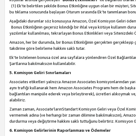
(1) Ek’te belirtilen şekilde Bonus Etkinliğine uygun olan bir müşteri, S
bu tıklama sonucunda başlayan Oturum sırasında Ek’te tanımlanan bon
Aşağıdaki durumlar söz konusuysa Amazon, Özel Komisyon Geliri öde
Bonus Etkinliğinin geçersiz kılındığı bir ihlal veya kötüye kullanım dur
yazılımlar kullanılması, tekrarlayan Bonus Etkinlikleri veya Sitenizdek
Amazon, her bir durumda, bir Bonus Etkinliğinin gerçekten gerçekleşip 
takdirine göre belirleme hakkını saklı tutar.
Ek’te listelenen bonusa özel ana sayfalara yönlendiren Özel Bağlantılar, 
Şartlarına bakılmaksızın kullanılabilir.
5. Komisyon Geliri Sınırlamaları
Associates etiketleri yalnızca Amazon Associates komisyonlarından yarar
aynı trafiği kullanarak hem Amazon Associates Programı hem de başka b
bağlantıları manipüle ederek veya birleştirerek), ücretleri alıkoymak 
alabiliriz.
Zaman zaman, Associate’larınStandart Komisyon Geliri veya Özel Komisy
vermemek adına (ve herhangi bir zaman dilimine bakılmaksızın), Amazon
durdurma veya değiştirme hakkını saklı tuttuğunu belirtiriz. Komisyon Gel
6. Komisyon Gelirlerinin Raporlanması ve Ödemeler