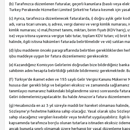
(b) Tarafınızca düzenlenen faturalar, geçerli kanunlara (basılı veya ele
Turkey Perakende Hizmetleri Limited Şirketi’ne fatura kesmek için yasal
(c) Ayrıca, tarafınızca düzenlenecek faturalarda, i) doğru aylık gelir kodu
adı, varsa ticari unvanı, iş adresi, vergi dairesi ve vergi kimlik numarası,
kimlik numarası; v) mal/hizmet tanımı, miktarı, birim fiyatı (KDV hariç)
ise) veya istisna uyarınca vergiye tabi tutar, toplam KDV tutarı; vi) brüt 
halinde, ilgili istisna hükümleri faturada belirtilmelidir ve viii) satılan 
(d) İşbu maddenin önceki paragraflarında belirtilen gerekliliklerden he
işbu maddeye uygun bir fatura düzenlemeniz gerekecektir.
(e) Kazandığınız Komisyon Gelirlerini doğrudan bize bildirdiğiniz banka
sahibinin adını hesapta belirtildiği şekilde bildirmeniz gerekmektedir. 
(f) Türkiye’de ikamet eden ve 193 sayılı Gelir Vergisi Kanunu Mükerrer 
hususa dair gerekli bilgi ve belgeleri eksiksiz ve zamanında sağlamanız
tanımlayıcı numaranız hakkındaki bilgilendirme süreci sonrasında fatur
Geliri ödemelerinizyapılacaktır. Bu halde Amazon’a fatura düzenlemem
(g) Hesabınızda en az 3 yıl süreyle maddi bir hareket olmaması halinde
Sözleşme’yi feshetme hakkına sahip olacağız. Yasal olarak işbu Sözl
sahip olacağımız vergileri kesebilir veya tevkifat uygulayabiliriz. İlgil
kapsamında tarafınıza borçlu olunan tutarlara istinaden eksiksiz ödeme
ancak bununla sınırlı olmamak üzere herhangi bir yasal düzenleme kap