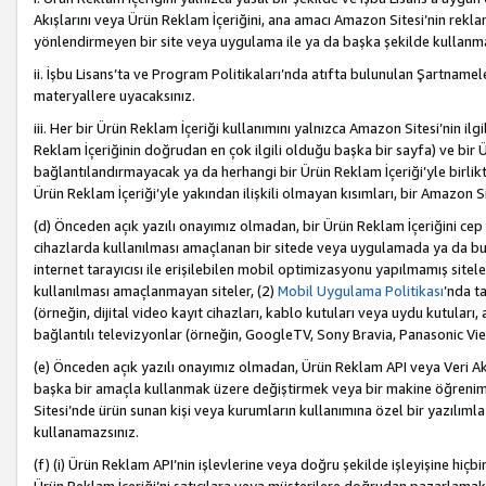
Akışlarını veya Ürün Reklam İçeriğini, ana amacı Amazon Sitesi’nin rek
yönlendirmeyen bir site veya uygulama ile ya da başka şekilde kullanm
ii. İşbu Lisans’ta ve Program Politikaları’nda atıfta bulunulan Şartnamel
materyallere uyacaksınız.
iii. Her bir Ürün Reklam İçeriği kullanımını yalnızca Amazon Sitesi’nin ilg
Reklam İçeriğinin doğrudan en çok ilgili olduğu başka bir sayfa) ve bir Ü
bağlantılandırmayacak ya da herhangi bir Ürün Reklam İçeriği’yle birli
Ürün Reklam İçeriği’yle yakından ilişkili olmayan kısımları, bir Amazon Sit
(d) Önceden açık yazılı onayımız olmadan, bir Ürün Reklam İçeriğini cep 
cihazlarda kullanılması amaçlanan bir sitede veya uygulamada ya da bunl
internet tarayıcısı ile erişilebilen mobil optimizasyonu yapılmamış sitel
kullanılması amaçlanmayan siteler, (2)
Mobil Uygulama Politikası
’nda t
(örneğin, dijital video kayıt cihazları, kablo kutuları veya uydu kutuları,
bağlantılı televizyonlar (örneğin, GoogleTV, Sony Bravia, Panasonic Vier
(e) Önceden açık yazılı onayımız olmadan, Ürün Reklam API veya Veri Ak
başka bir amaçla kullanmak üzere değiştirmek veya bir makine öğrenim
Sitesi’nde ürün sunan kişi veya kurumların kullanımına özel bir yazılım
kullanamazsınız.
(f) (i) Ürün Reklam API’nin işlevlerine veya doğru şekilde işleyişine h