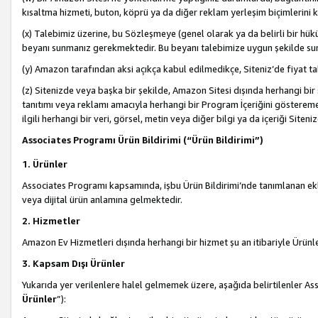
kısaltma hizmeti, buton, köprü ya da diğer reklam yerleşim biçimlerini 
(x) Talebimiz üzerine, bu Sözleşmeye (genel olarak ya da belirli bir hük
beyanı sunmanız gerekmektedir. Bu beyanı talebimize uygun şekilde sunma
(y) Amazon tarafından aksi açıkça kabul edilmedikçe, Siteniz’de fiyat tak
(z) Sitenizde veya başka bir şekilde, Amazon Sitesi dışında herhangi bi
tanıtımı veya reklamı amacıyla herhangi bir Program İçeriğini gösterem
ilgili herhangi bir veri, görsel, metin veya diğer bilgi ya da içeriği Si
Associates Programı Ürün Bildirimi (“Ürün Bildirimi”)
1. Ürünler
Associates Programı kapsamında, işbu Ürün Bildirimi’nde tanımlanan ekle
veya dijital ürün anlamına gelmektedir.
2. Hizmetler
Amazon Ev Hizmetleri dışında herhangi bir hizmet şu an itibariyle Ürünl
3. Kapsam Dışı Ürünler
Yukarıda yer verilenlere halel gelmemek üzere, aşağıda belirtilenler Ass
Ürünler
”):