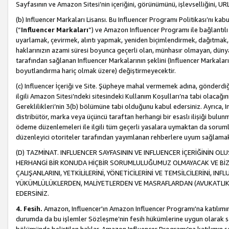
Sayfasının ve Amazon Sitesi’nin içeriğini, görünümünü, işlevselliğini, URL'
(b) Influencer Markaları Lisansı. Bu Influencer Programı Politikası’nı kab
(“
Influencer Markaları
”) ve Amazon Influencer Programı ile bağlantı
uyarlamak, çevirmek, alıntı yapmak, yeniden biçimlendirmek, dağıtmak, il
haklarınızın azami süresi boyunca geçerli olan, münhasır olmayan, dünya
tarafından sağlanan Influencer Markalarının şeklini (Influencer Markal
boyutlandırma hariç olmak üzere) değiştirmeyecektir.
(c) Influencer İçeriği ve Site. Şüpheye mahal vermemek adına, gönderdiğin
ilgili Amazon Sitesi’ndeki sitesindeki Kullanım Koşulları’na tabi olacağı
Gereklilikleri’nin 3(b) bölümüne tabi olduğunu kabul edersiniz. Ayrıca, Inf
distribütör, marka veya üçüncü taraftan herhangi bir esaslı ilişiği bul
ödeme düzenlemeleri ile ilgili tüm geçerli yasalara uymaktan da soruml
düzenleyici otoriteler tarafından yayımlanan rehberlere uyum sağlama
(D) TAZMİNAT. INFLUENCER SAYFASININ VE INFLUENCER İÇERİĞİNİN OL
HERHANGİ BİR KONUDA HİÇBİR SORUMLULUĞUMUZ OLMAYACAK VE BİZİ, B
ÇALIŞANLARINI, YETKİLİLERİNİ, YÖNETİCİLERİNİ VE TEMSİLCİLERİNİ, IN
YÜKÜMLÜLÜKLERDEN, MALİYETLERDEN VE MASRAFLARDAN (AVUKATLIK 
EDERSİNİZ.
4. Fesih.
Amazon, Influencer'ın Amazon Influencer Programı'na katılımını a
durumda da bu işlemler Sözleşme’nin fesih hükümlerine uygun olarak sağl