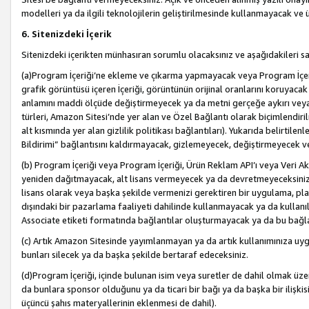
modelleri ya da ilgili teknolojilerin geliştirilmesinde kullanmayacak ve 
6. Sitenizdeki İçerik
Sitenizdeki içerikten münhasıran sorumlu olacaksınız ve aşağıdakileri s
(a)Program İçeriği’ne ekleme ve çıkarma yapmayacak veya Program İçeriği
grafik görüntüsü içeren İçeriği, görüntünün orijinal oranlarını koruyacak
anlamını maddi ölçüde değiştirmeyecek ya da metni gerçeğe aykırı veya y
türleri, Amazon Sitesi’nde yer alan ve Özel Bağlantı olarak biçimlendiril
alt kısmında yer alan gizlilik politikası bağlantıları). Yukarıda belirtilenl
Bildirimi” bağlantısını kaldırmayacak, gizlemeyecek, değiştirmeyecek
(b) Program İçeriği veya Program İçeriği, Ürün Reklam API’ı veya Veri 
yeniden dağıtmayacak, alt lisans vermeyecek ya da devretmeyeceksiniz. Ö
lisans olarak veya başka şekilde vermenizi gerektiren bir uygulama, plat
dışındaki bir pazarlama faaliyeti dahilinde kullanmayacak ya da kullanı
Associate etiketi formatında bağlantılar oluşturmayacak ya da bu bağla
(c) Artık Amazon Sitesinde yayımlanmayan ya da artık kullanımınıza uygu
bunları silecek ya da başka şekilde bertaraf edeceksiniz.
(d)Program İçeriği, içinde bulunan isim veya suretler de dahil olmak üzer
da bunlara sponsor olduğunu ya da ticari bir bağı ya da başka bir ilişki
üçüncü şahıs materyallerinin eklenmesi de dahil).