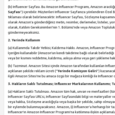
(b) Influencer Sayfası. Bu Amazon Influencer Programı, Amazon aracılığı
Sayfası
”) içerebilir. Müşterileri Influencer Sayfanıza yönlendiren Özel B
tıklaması olarak belirlenecektir. Influencer Sayfası, Sözleşme kapsamınd
olarak Amazon'a gönderdiğiniz metin, resimler, derlemeler, listeler, yorum
olarak, Katılım Gereksinimleri’nin 1. Bölümü’nde veya Amazon Topluluk Ku
göndermeyeceksiniz.
2. Yerinde Kullanım
(a) Kullanımda Takdir Yetkisi; Kaldırma Hakkı. Amazon, Influencer Progra
İçeriğini kullanabilir (Amazon'un kendi takdirine bağlı olarak belirledi
veya bir kısmını reddetme, kaldırma, askıya alma veya geri yükleme hakkı
(b) Tazminat. Amazon Sitesi içinde Amazon tarafından kullanılan Influencer
açıklanan şekilde reklam ücreti (“
Yerinde Komisyon Geliri
”) kazanaca
ilgili Amazon Sitesi’ne bu amaca özgü bir mağaza kimliği ile Influencer 
3. Hakların Saklı Tutulması; Influencer Markalarının Kullanımı;
(a) Hakların Saklı Tutulması. Amazon tüm hak, unvan ve menfaatleri (tüm 
Influencer Sayfası URL'si, Influencer Sayfasındaki bilgi ve materyaller
veya hakka, Sözleşme aracılığıyla veya başka bir şekilde, sahip olmayac
bir eylemde bulunmayacaksınız. Amazon, (i) Influencer'a herhangi bir t
Influencer'ın Amazon Influencer Programı'na katılımına ilişkin açıklamal