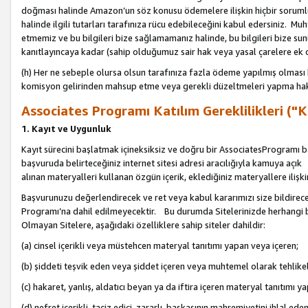
doğması halinde Amazon’un söz konusu ödemelere ilişkin hiçbir soru
halinde ilgili tutarları tarafınıza rücu edebileceğini kabul edersiniz. Muh
etmemiz ve bu bilgileri bize sağlamamanız halinde, bu bilgileri bize su
kanıtlayıncaya kadar (sahip olduğumuz sair hak veya yasal çarelere ek 
(h) Her ne sebeple olursa olsun tarafınıza fazla ödeme yapılmış olması 
komisyon gelirinden mahsup etme veya gerekli düzeltmeleri yapma hakkı
Associates Programı Katılım Gereklilikleri ("Ka
1. Kayıt ve Uygunluk
Kayıt sürecini başlatmak içineksiksiz ve doğru bir AssociatesProgramı ba
başvuruda belirteceğiniz internet sitesi adresi aracılığıyla kamuya aç
alınan materyalleri kullanan özgün içerik, eklediğiniz materyallere ilişk
Başvurunuzu değerlendirecek ve ret veya kabul kararımızı size bildirece
Programı’na dahil edilmeyecektir. Bu durumda Sitelerinizde herhangi b
Olmayan Sitelere, aşağıdaki özelliklere sahip siteler dahildir:
(a) cinsel içerikli veya müstehcen materyal tanıtımı yapan veya içeren;
(b) şiddeti teşvik eden veya şiddet içeren veya muhtemel olarak tehlikel
(c) hakaret, yanlış, aldatıcı beyan ya da iftira içeren materyal tanıtımı y
(d) nefret içerikli, taciz edici, zararlı, başkasının mahremiyetini ihlal eden