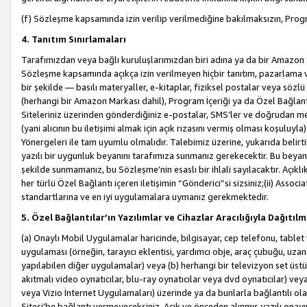
(f) Sözleşme kapsamında izin verilip verilmediğine bakılmaksızın, Progr
4. Tanıtım Sınırlamaları
Tarafımızdan veya bağlı kuruluşlarımızdan biri adına ya da bir Amazon 
Sözleşme kapsamında açıkça izin verilmeyen hiçbir tanıtım, pazarlama v
bir şekilde — basılı materyaller, e-kitaplar, fiziksel postalar veya söz
(herhangi bir Amazon Markası dahil), Program İçeriği ya da Özel Bağlant
Siteleriniz üzerinden gönderdiğiniz e-postalar, SMS’ler ve doğrudan mesaj
(yani alıcının bu iletişimi almak için açık rızasını vermiş olması koşul
Yönergeleri ile tam uyumlu olmalıdır. Talebimiz üzerine, yukarıda belir
yazılı bir uygunluk beyanını tarafımıza sunmanız gerekecektir. Bu beyanı
şekilde sunmamanız, bu Sözleşme’nin esaslı bir ihlali sayılacaktır. Açık
her türlü Özel Bağlantı içeren iletişimin “Gönderici”si sizsiniz;(ii) Asso
standartlarına ve en iyi uygulamalara uymanız gerekmektedir.
5. Özel Bağlantılar’ın Yazılımlar ve Cihazlar Aracılığıyla Dağıtılm
(a) Onaylı Mobil Uygulamalar haricinde, bilgisayar, cep telefonu, tablet 
uygulaması (örneğin, tarayıcı eklentisi, yardımcı obje, araç çubuğu, uzan
yapılabilen diğer uygulamalar) veya (b) herhangi bir televizyon set üstü k
akıtmalı video oynatıcılar, blu-ray oynatıcılar veya dvd oynatıcılar) ve
veya Vizio İnternet Uygulamaları) üzerinde ya da bunlarla bağlantılı o
Sitesi’be bağlantı vermeyeceksiniz. Açık ve önceden alınmış yazılı onay