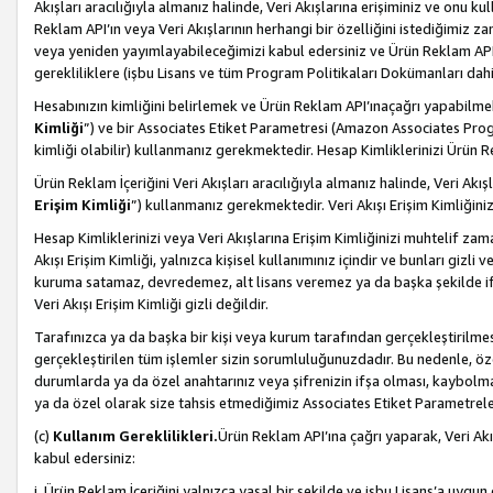
Akışları aracılığıyla almanız halinde, Veri Akışlarına erişiminiz ve onu k
Reklam API’ın veya Veri Akışlarının herhangi bir özelliğini istediğimiz
veya yeniden yayımlayabileceğimizi kabul edersiniz ve Ürün Reklam API’a v
gerekliliklere (işbu Lisans ve tüm Program Politikaları Dokümanları da
Hesabınızın kimliğini belirlemek ve Ürün Reklam API’ınaçağrı yapabilmek i
Kimliği
”) ve bir Associates Etiket Parametresi (Amazon Associates Prog
kimliği olabilir) kullanmanız gerekmektedir. Hesap Kimliklerinizi Ürün R
Ürün Reklam İçeriğini Veri Akışları aracılığıyla almanız halinde, Veri Akış
Erişim Kimliği
”) kullanmanız gerekmektedir. Veri Akışı Erişim Kimliğiniz
Hesap Kimliklerinizi veya Veri Akışlarına Erişim Kimliğinizi muhtelif zama
Akışı Erişim Kimliği, yalnızca kişisel kullanımınız içindir ve bunları giz
kuruma satamaz, devredemez, alt lisans veremez ya da başka şekilde ifşa
Veri Akışı Erişim Kimliği gizli değildir.
Tarafınızca ya da başka bir kişi veya kurum tarafından gerçekleştirilmes
gerçekleştirilen tüm işlemler sizin sorumluluğunuzdadır. Bu nedenle, öze
durumlarda ya da özel anahtarınız veya şifrenizin ifşa olması, kaybolmas
ya da özel olarak size tahsis etmediğimiz Associates Etiket Parametreleri
(c)
Kullanım Gereklilikleri.
Ürün Reklam API’ına çağrı yaparak, Veri Akı
kabul edersiniz:
i. Ürün Reklam İçeriğini yalnızca yasal bir şekilde ve işbu Lisans’a uygun