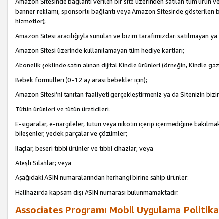
Amazon Sitesinde bağlantı verilen bir site üzerinden satılan tüm ürün ve
banner reklamı, sponsorlu bağlantı veya Amazon Sitesinde gösterilen başk
hizmetler);
Amazon Sitesi aracılığıyla sunulan ve bizim tarafımızdan satılmayan ya
Amazon Sitesi üzerinde kullanılamayan tüm hediye kartları;
Abonelik şeklinde satın alınan dijital Kindle ürünleri (örneğin, Kindle gaz
Bebek formülleri (0-12 ay arası bebekler için);
Amazon Sitesi’ni tanıtan faaliyeti gerçekleştirmeniz ya da Sitenizin bizi
Tütün ürünleri ve tütün üreticileri;
E-sigaralar, e-nargileler, tütün veya nikotin içerip içermediğine bakılmaks
bileşenler, yedek parçalar ve çözümler;
İlaçlar, beşeri tıbbi ürünler ve tıbbi cihazlar; veya
Ateşli Silahlar; veya
Aşağıdaki ASIN numaralarından herhangi birine sahip ürünler:
Halihazırda kapsam dışı ASIN numarası bulunmamaktadır.
Associates Programı Mobil Uygulama Politika