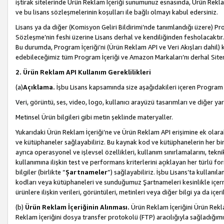
iştirak sitelerinde Ürün Reklam İçeriği sunumunuz esnasında, Ürün Reklam 
ve bu lisans sözleşmelerinin koşulları ile bağlı olmayı kabul edersiniz.
Lisans ya da diğer (Komisyon Geliri Bildirimi’nde tanımlandığı üzer
Sözleşme’nin feshi üzerine Lisans derhal ve kendiliğinden fesholacaktır.
Bu durumda, Program İçeriği’ni (Ürün Reklam API ve Veri Akışları dahil
edebileceğimiz tüm Program İçeriği ve Amazon Markaları’nı derhal Siteni
2. Ürün Reklam API Kullanım Gereklilikleri
(a)
Açıklama.
İşbu Lisans kapsamında size aşağıdakileri içeren Program İ
Veri, görüntü, ses, video, logo, kullanıcı arayüzü tasarımları ve diğer ya
Metinsel Ürün bilgileri gibi metin şeklinde materyaller.
Yukarıdaki Ürün Reklam İçeriği’ne ve Ürün Reklam API erişimine ek olar
ve kütüphaneler sağlayabiliriz. Bu kaynak kod ve kütüphanelerin her biri s
ayrıca operasyonel ve işlevsel özellikleri, kullanım sınırlamalarını, tekn
kullanımına ilişkin test ve performans kriterlerini açıklayan her türlü fo
bilgiler (birlikte “
Şartnameler
”) sağlayabiliriz. İşbu Lisans’ta kullan
kodları veya kütüphaneleri ve sunduğumuz Şartnameleri kesinlikle içerme
ürünlere ilişkin verileri, görüntüleri, metinleri veya diğer bilgi ya da içer
(b)
Ürün Reklam İçeriğinin Alınması.
Ürün Reklam İçeriğini Ürün Rekla
Reklam İçeriğini dosya transfer protokolü (FTP) aracılığıyla sağladığımız 