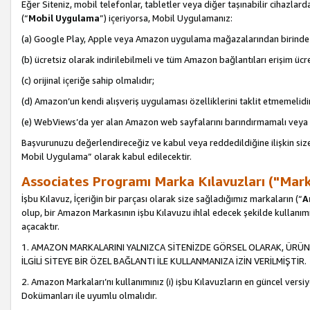
Eğer Siteniz, mobil telefonlar, tabletler veya diğer taşınabilir cihazlar
(“
Mobil Uygulama
”) içeriyorsa, Mobil Uygulamanız:
(a) Google Play, Apple veya Amazon uygulama mağazalarından birinde 
(b) ücretsiz olarak indirilebilmeli ve tüm Amazon bağlantıları erişim ücre
(c) orijinal içeriğe sahip olmalıdır;
(d) Amazon’un kendi alışveriş uygulaması özelliklerini taklit etmemelidi
(e) WebViews’da yer alan Amazon web sayfalarını barındırmamalı veya
Başvurunuzu değerlendireceğiz ve kabul veya reddedildiğine ilişkin si
Mobil Uygulama” olarak kabul edilecektir.
Associates Programı Marka Kılavuzları ("Mark
İşbu Kılavuz, İçeriğin bir parçası olarak size sağladığımız markaların (“
A
olup, bir Amazon Markasının işbu Kılavuzu ihlal edecek şekilde kullanım
açacaktır.
1. AMAZON MARKALARINI YALNIZCA SİTENİZDE GÖRSEL OLARAK, ÜRÜN
İLGİLİ SİTEYE BİR ÖZEL BAĞLANTI İLE KULLANMANIZA İZİN VERİLMİŞTİR.
2. Amazon Markaları’nı kullanımınız (i) işbu Kılavuzların en güncel versiy
Dokümanları ile uyumlu olmalıdır.