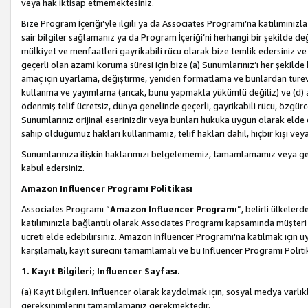
veya hak iktisap etmemektesiniz.
Bize Program İçeriği’yle ilgili ya da Associates Programı’na katılımınızla 
sair bilgiler sağlamanız ya da Program İçeriği’ni herhangi bir şekilde değ
mülkiyet ve menfaatleri gayrikabili rücu olarak bize temlik edersiniz v
geçerli olan azami koruma süresi için bize (a) Sunumlarınız’ı her şekild
amaç için uyarlama, değiştirme, yeniden formatlama ve bunlardan türev e
kullanma ve yayımlama (ancak, bunu yapmakla yükümlü değiliz) ve (d) aşağ
ödenmiş telif ücretsiz, dünya genelinde geçerli, gayrikabili rücu, özgürce 
Sunumlarınız orijinal eserinizdir veya bunları hukuka uygun olarak elde et
sahip olduğumuz hakları kullanmamız, telif hakları dahil, hiçbir kişi vey
Sunumlarınıza ilişkin haklarımızı belgelememiz, tamamlamamız veya geç
kabul edersiniz.
Amazon Influencer Programı Politikası
Associates Programı “
Amazon Influencer Programı
”, belirli ülkele
katılımınızla bağlantılı olarak Associates Programı kapsamında müşteri 
ücreti elde edebilirsiniz. Amazon Influencer Programı'na katılmak için u
karşılamalı, kayıt sürecini tamamlamalı ve bu Influencer Programı Politi
1. Kayıt Bilgileri; Influencer Sayfası.
(a) Kayıt Bilgileri. Influencer olarak kaydolmak için, sosyal medya varlık
gereksinimlerini tamamlamanız gerekmektedir.