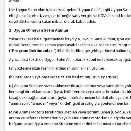
olması.
Her Uygun Satın Alım için, karşılık gelen “Uygun Gelir”, ilgili Uygun Satın
elleçleme ücretleri, vergiler (örneğin satış vergisi ve KDV), hizmet bedell
düşüldükten sonra kalan miktar olarak kabul edilir.
2. Uygun Olmayan Satın Alımlar
Yukarıdakilere halel getirmemek kaydıyla, Uygun Satın Alımlar, işbu Ass
olmak üzere, zaman zaman yayınlayabileceğimiz ve Associates Programı’
(“
Program Dokümanları
”) ihlali ile birlikte gerçekleştirilmesi halinde
Ayrıca, aksi takdirde Uygun Satın Alım olarak kabul edilebilecek aşağıda
(a) Sözleşme’nizin feshinin ardından satın alınan Ürünler;
(b) iptal, iade veya para iadesi talebi başlatılmış Ürün siparişleri;
(c) Amazon Sitesi’ne sizin katılımınız ile açık artırma veya satın alma yol
herhangi bir reklam aracılığıyla, teklif verme veya açık artırmalara ka
(aşağıdaki bağlantılar aracılığıyla markalarımızın tahdidi olmayan bir lis
“ammazon", “amaozn" veya “kindel" gibi) aracılığıyla yönlendirilen bir 
(d)bir Arama Motoru tarafından üretilen veya görüntülenen (Google, Ya
arama ve referans hizmetleri veya bu tür arama motorlarının ağında yer 
bağlantı aracılığıyla Amazon Sitesi’ne yönlendirilen bir müşteri tarafınd