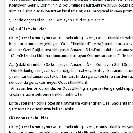
Komisyon Geliri Bildirimi’nin 2. bölümünde belirtilenlere büyük ölçüde 
alımına ilişkin olarak belirtilen kısıtlamalar, özel programlar veya pro
Şu anda geçerli olan Özel Komisyon Gelirleri şunlardır:
(a) Ödül Etkinlikleri
Ek’te (“
Özel Komisyon Geliri
”) belirtildiği üzere, Ödül Etkinlikleri ya
koşullar altında gerçekleşen “Ödül Etkinlikleri” ile bağlantılı olarak kaza
alan bir Özel Bağlantıya tıklayarak Amazon Sitesi’nde ödüle özel ana s
(2) müşteri, bu tıklama sonucunda başlayan Oturum sırasında Ek’te ta
Aşağıdaki durumlar söz konusuysa Amazon, Özel Komisyon Geliri öde
Ödül Etkinliği’nin geçersiz kılındığı bir ihlal veya kötüye kullanım dur
yazılımlar kullanılması, tek bir kişi tarafından gerçekleştirilen birden f
sonucunda gerçekleşmeyen Ödül Etkinlikleri).
Amazon, her bir durumda, bir Ödül Etkinliğinin gerçekten gerçekleşip 
takdirine göre belirleme hakkını saklı tutar.
Ek’te listelenen ödüle özel ana sayfalara yönlendiren Özel Bağlantılar, i
Şartlarına bakılmaksızın kullanılabilir.
(b) Bonus Etkinlikleri
Ek’te (“
Özel Komisyon Geliri
”) belirtildiği üzere, Bonus Etkinlikleri 
koşullar altında gerçekleşen “
Bonus Etkinlikleri
” ile bağlantılı olarak 