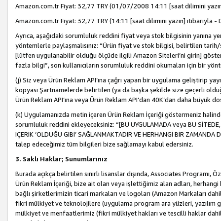
Amazon.com.tr Fiyat: 32,77 TRY (01/07/2008 14:11 [saat dilimini yazın] 
Amazon.com.tr Fiyat: 32,77 TRY (14:11 [saat dilimini yazın] itibarıyla - 
Ayrıca, aşağıdaki sorumluluk reddini fiyat veya stok bilgisinin yanına yer
yöntemlerle paylaşmalısınız: “Ürün fiyat ve stok bilgisi, belirtilen tarih
[lütfen uygulanabilir olduğu ölçüde ilgili Amazon Siteleri’ni girin] göste
fazla bilgi”, son kullanıcıların sorumluluk reddini okumaları için bir yön
(j) Siz veya Ürün Reklam API’ına çağrı yapan bir uygulama geliştirip ya
kopyası Şartnamelerde belirtilen (ya da başka şekilde size geçerli olduğ
Ürün Reklam API’ına veya Ürün Reklam API’dan 40K’dan daha büyük do
(k) Uygulamanızda metin içeren Ürün Reklam İçeriği göstermeniz halinde
sorumluluk reddini ekleyeceksiniz: “[BU UYGULAMADA veya BU SİTEDE,
İÇERİK ‘OLDUĞU GİBİ’ SAĞLANMAKTADIR VE HERHANGİ BİR ZAMANDA DEĞİŞ
talep edeceğimiz tüm bilgileri bize sağlamayı kabul edersiniz.
3. Saklı Haklar; Sunumlarınız
Burada açıkça belirtilen sınırlı lisanslar dışında, Associates Programı, Ö
Ürün Reklam İçeriği, bize ait olan veya işlettiğimiz alan adları, herhangi
bağlı şirketlerimizin ticari markaları ve logoları (Amazon Markaları dah
fikri mülkiyet ve teknolojilere (uygulama program ara yüzleri, yazılım gel
mülkiyet ve menfaatlerimiz (fikri mülkiyet hakları ve tescilli haklar dahil)