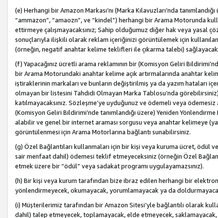
(e) Herhangi bir Amazon Markası’nı (Marka Kılavuzları’nda tanımlandığı ü
“ammazon”, “amaozn”, ve “kindel”) herhangi bir Arama Motorunda kulla
ettirmeye çalışmayacaksınız; Sahip olduğumuz diğer hak veya yasal çöz
sonuçlarıyla ilişkili olarak reklam içeriğinizi görüntülemek için kullanıl
(örneğin, negatif anahtar kelime teklifleri ile çıkarma talebi) sağlayaca
(f) Yapacağınız ücretli arama reklamının bir (Komisyon Geliri Bildirimi’
bir Arama Motorundaki anahtar kelime açık artırmalarında anahtar kelim
iştiraklerinin markaları ve bunların değiştirilmiş ya da yazım hataları iç
olmayan bir listesini Tahdidi Olmayan Marka Tablosu’nda görebilirsiniz)
katılmayacaksınız. Sözleşme’ye uyduğunuz ve ödemeli veya ödemesiz ara
(Komisyon Geliri Bildirimi’nde tanımlandığı üzere) Yeniden Yönlendirme 
alabilir ve genel bir internet araması sorgusu veya anahtar kelimeye (y
görüntülenmesi için Arama Motorlarına bağlantı sunabilirsiniz.
(g) Özel Bağlantıları kullanmaları için bir kişi veya kuruma ücret, ödül 
sair menfaat dahil) ödemesi teklif etmeyeceksiniz (örneğin Özel Bağlantıl
etmek üzere bir “ödül” veya sadakat programı uygulayamazsınız).
(h) Bir kişi veya kurum tarafından bize ibraz edilen herhangi bir elekt
yönlendirmeyecek, okumayacak, yorumlamayacak ya da doldurmayacak
(i) Müşterilerimiz tarafından bir Amazon Sitesi’yle bağlantılı olarak kulla
dahil) talep etmeyecek, toplamayacak, elde etmeyecek, saklamayacak,