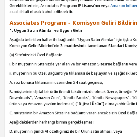
Gereklilikleri’nin, Associates Programı IP Lisansı’nın veya
Amazon Influen
esaslı ihlali olarak kabul edilecektir.
Associates Programı - Komisyon Geliri Bildiri
1. Uygun Satın Alımlar ve Uygun Gelir
Aşağıda belirtilen haller ile bağlantılı “Uygun Satın Alımlar” için (işbu K
Komisyon Geliri Bildirimi’nin 3. maddesinde tanımlanan Standart Komis
(a) Site’nizdeki Özel Bağlantı:
i. bir müşterinin Sitenizde yer alan ve bir Amazon Sitesi’ne bağlantı ver
ii. müşterinin bu Özel Bağlantı’ya tıklaması ile başlayan ve aşağıdakile
A. söz konusu tıklamanın üzerinden 24 saat geçmesi,
B. müşterinin dijital bir ürün (kendi takdirimizde olmak üzere, örneğ
Downloads”, “Amazon Coin”, “Kindle Books”, “Kindle Newspapers”, “Kind
ürün veya Amazon yazılım indirmesi) (“
Dijital Ürün
”) olmayanbir Ürün i
C. müşterinin bir Amazon Sitesi’ne bağlantı veren ancak sizin Özel Bağla
Aşağıdakilerden herhangi birinin gerçekleşmesi:
D. müşterinin Şimdi Al özelliğimiz ile bir Ürün satın alması, veya