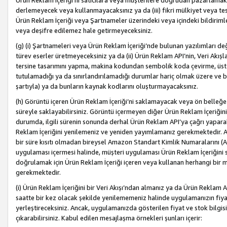
Ürün Reklam İçeriği’ni satıcılara veya müşterilere doğrudan pazarlamak, 
derlemeyecek veya kullanmayacaksınız ya da (iii) fikri mülkiyet veya tesci
Ürün Reklam İçeriği veya Şartnameler üzerindeki veya içindeki bildiri
veya deşifre edilemez hale getirmeyeceksiniz.
(g) (i) Şartnameleri veya Ürün Reklam İçeriği’nde bulunan yazılımları d
türev eserler üretmeyeceksiniz ya da (ii) Ürün Reklam API’nin, Veri Akışla
tersine tasarımını yapma, makina kodundan sembolik koda çevirme, üst
tutulamadığı ya da sınırlandırılamadığı durumlar hariç olmak üzere ve b
şartıyla) ya da bunların kaynak kodlarını oluşturmayacaksınız.
(h) Görüntü içeren Ürün Reklam İçeriği’ni saklamayacak veya ön belleğe 
süreyle saklayabilirsiniz. Görüntü içermeyen diğer Ürün Reklam İçeriğin
durumda, ilgili sürenin sonunda derhal Ürün Reklam API’ya çağrı yaparak
Reklam İçeriğini yenilemeniz ve yeniden yayımlamanız gerekmektedir. Ak
bir süre kısıtı olmadan bireysel Amazon Standart Kimlik Numaralarını (AS
uygulaması içermesi halinde, müşteri uygulaması Ürün Reklam İçeriğin
doğrulamak için Ürün Reklam İçeriği içeren veya kullanan herhangi bir m
gerekmektedir.
(i) Ürün Reklam İçeriğini bir Veri Akışı’ndan almanız ya da Ürün Reklam
saatte bir kez olacak şekilde yenilememeniz halinde uygulamanızın fiya
yerleştireceksiniz. Ancak, uygulamanızda gösterilen fiyat ve stok bilgis
çıkarabilirsiniz. Kabul edilen mesajlaşma örnekleri şunları içerir: