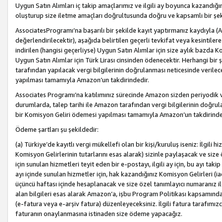
Uygun Satın Alımları iç takip amaçlarımız ve ilgili ay boyunca kazandığ
oluşturup size iletme amaçları doğrultusunda doğru ve kapsamlı bir şek
AssociatesProgramı’na başarılı bir şekilde kayıt yaptırmanız kaydıyla (
değerlendirilecektir), aşağıda belirtilen geçerli tevkifat veya kesintilere
indirilen (hangisi geçerliyse) Uygun Satın Alımlar için size aylık bazda 
Uygun Satın Alımlar için Türk Lirası cinsinden ödenecektir. Herhangi b
tarafından yapılacak vergi bilgilerinin doğrulanması neticesinde verile
yapılması tamamıyla Amazon’un takdirindedir.
Associates Programı’na katılımınız sürecinde Amazon sizden periyodik verg
durumlarda, talep tarihi ile Amazon tarafından vergi bilgilerinin doğru
bir Komisyon Geliri ödemesi yapılması tamamıyla Amazon’un takdirinde
Ödeme şartları şu şekildedir:
(a) Türkiye’de kayıtlı vergi mükellefi olan bir kişi/kuruluş iseniz: İlgili
Komisyon Gelirlerinin tutarlarını esas alarak) sizinle paylaşacak ve siz
için sunulan hizmetleri teyit eden bir e-postayı, ilgili ay için, bu ayı 
ayı içinde sunulan hizmetler için, hak kazandığınız Komisyon Gelirleri (i
üçüncü haftası içinde hesaplanacak ve size özel tanımlayıcı numaranız ile
alan bilgileri esas alarak Amazon’a, işbu Program Politikası kapsamında a
(e-fatura veya e-arşiv fatura) düzenleyeceksiniz. İlgili fatura tarafımı
faturanın onaylanmasına istinaden size ödeme yapacağız.