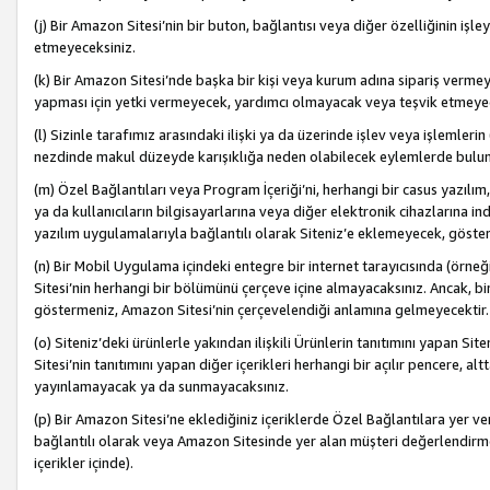
(j) Bir Amazon Sitesi’nin bir buton, bağlantısı veya diğer özelliğinin 
etmeyeceksiniz.
(k) Bir Amazon Sitesi’nde başka bir kişi veya kurum adına sipariş verm
yapması için yetki vermeyecek, yardımcı olmayacak veya teşvik etmeyec
(l) Sizinle tarafımız arasındaki ilişki ya da üzerinde işlev veya işlemler
nezdinde makul düzeyde karışıklığa neden olabilecek eylemlerde bulu
(m) Özel Bağlantıları veya Program İçeriği’ni, herhangi bir casus yazılım,
ya da kullanıcıların bilgisayarlarına veya diğer elektronik cihazlarına 
yazılım uygulamalarıyla bağlantılı olarak Siteniz’e eklemeyecek, göst
(n) Bir Mobil Uygulama içindeki entegre bir internet tarayıcısında (örn
Sitesi’nin herhangi bir bölümünü çerçeve içine almayacaksınız. Ancak, bi
göstermeniz, Amazon Sitesi’nin çerçevelendiği anlamına gelmeyecektir.
(o) Siteniz’deki ürünlerle yakından ilişkili Ürünlerin tanıtımını yapan Si
Sitesi’nin tanıtımını yapan diğer içerikleri herhangi bir açılır pencere, a
yayınlamayacak ya da sunmayacaksınız.
(p) Bir Amazon Sitesi’ne eklediğiniz içeriklerde Özel Bağlantılara yer v
bağlantılı olarak veya Amazon Sitesinde yer alan müşteri değerlendirmele
içerikler içinde).