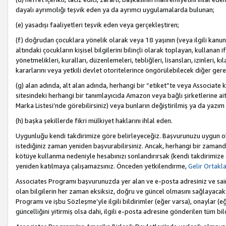
dayalı ayrımcılığı teşvik eden ya da ayrımcı uygulamalarda bulunan;
(e) yasadışı faaliyetleri teşvik eden veya gerçekleştiren;
(f) doğrudan çocuklara yönelik olarak veya 18 yaşının (veya ilgili kanun
altındaki çocukların kişisel bilgilerini bilinçli olarak toplayan, kullana
yönetmelikleri, kuralları, düzenlemeleri, tebliğleri, lisansları, izinleri, k
kararlarını veya yetkili devlet otoritelerince öngörülebilecek diğer gerekl
(g) alan adında, alt alan adında, herhangi bir “etiket”te veya Associate
sitesindeki herhangi bir tanımlayıcıda Amazon veya bağlı şirketlerine ai
Marka Listesi’nde görebilirsiniz) veya bunların değiştirilmiş ya da yazım
(h) başka şekillerde fikri mülkiyet haklarını ihlal eden.
Uygunluğu kendi takdirimize göre belirleyeceğiz. Başvurunuzu uygun o
istediğiniz zaman yeniden başvurabilirsiniz. Ancak, herhangi bir zaman
kötüye kullanma nedeniyle hesabınızı sonlandırırsak (kendi takdirimiz
yeniden katılmaya çalışamazsınız. Önceden yetkilendirme,
Gelir Ortakl
Associates Programı başvurunuzda yer alan ve e-posta adresiniz ve sair ileti
olan bilgilerin her zaman eksiksiz, doğru ve güncel olmasını sağlayacaks
Programı ve işbu Sözleşme’yle ilgili bildirimler (eğer varsa), onaylar (eğ
güncelliğini yitirmiş olsa dahi, ilgili e-posta adresine gönderilen tüm bil