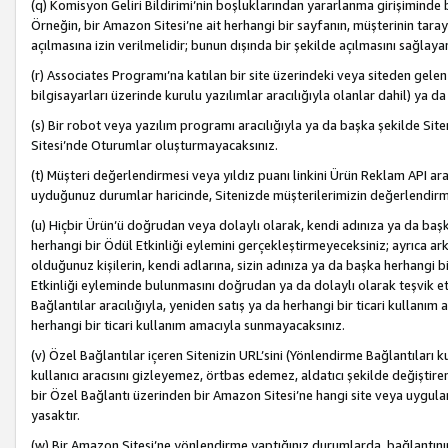
(q) Komisyon Geliri Bildirimi’nin boşluklarından yararlanma girişiminde
Örneğin, bir Amazon Sitesi’ne ait herhangi bir sayfanın, müşterinin tara
açılmasına izin verilmelidir; bunun dışında bir şekilde açılmasını sağlay
(r) Associates Programı’na katılan bir site üzerindeki veya siteden gele
bilgisayarları üzerinde kurulu yazılımlar aracılığıyla olanlar dahil) ya 
(s) Bir robot veya yazılım programı aracılığıyla ya da başka şekilde 
Sitesi’nde Oturumlar oluşturmayacaksınız.
(t) Müşteri değerlendirmesi veya yıldız puanı linkini Ürün Reklam API aracı
uyduğunuz durumlar haricinde, Sitenizde müşterilerimizin değerlendirme
(u) Hiçbir Ürün’ü doğrudan veya dolaylı olarak, kendi adınıza ya da başk
herhangi bir Ödül Etkinliği eylemini gerçekleştirmeyeceksiniz; ayrıca arkada
olduğunuz kişilerin, kendi adlarına, sizin adınıza ya da başka herhangi b
Etkinliği eyleminde bulunmasını doğrudan ya da dolaylı olarak teşvik 
Bağlantılar aracılığıyla, yeniden satış ya da herhangi bir ticari kullanı
herhangi bir ticari kullanım amacıyla sunmayacaksınız.
(v) Özel Bağlantılar içeren Sitenizin URL’sini (Yönlendirme Bağlantıları 
kullanıcı aracısını gizleyemez, örtbas edemez, aldatıcı şekilde değişti
bir Özel Bağlantı üzerinden bir Amazon Sitesi’ne hangi site veya uygula
yasaktır.
(w) Bir Amazon Sitesi’ne yönlendirme yaptığınız durumlarda, bağlantının