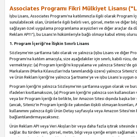
Associates Programı Fikri Mülkiyet Lisansı ("L
İşbu Lisans, Associates Programı’na katılımınızla ilgili olarak Program İ
sunulabilecek olan, Ürünlerle ilgili belirli veri, görsel, metin ve diğer bilg
sağlayan özel uygulama programlama arayüzleri ve diğer araçlar da dâh
Reklam API’ı”), bu Lisans’ın hükümleriyle bağlı olmayı kabul etmiş olurs
1. Program İçeriği’ne İlişkin Sınırlı Lisans
Sözleşme’nin şartlarına tabi olarak ve yalnızca (işbu Lisans ve diğer Pr
Programı’na katılım amacıyla, size aşağıdakiler için sınırlı, kabili rücu, 
vermekteyiz: (a) Program İçeriği’ni kopyalama ve yalnızca Siteniz’de gö
Markalarını (Marka Kılavuzları’nda tanımlandığı üzere) yalnızca Siteniz’
ve Ürün Reklam İçeriği’ne yalnızca Şartname’ye ve işbu Lisans’a uygun 
Program İçeriği’ni yalnızca Sözleşme’nin şartlarına uygun olarak ve bura
ifadeleri kısıtlamaksızın, (a) Program İçeriği’ni yalnızca son kullanıcılar
veya bir Program İçeriği ile birlikte, bir Amazon Sitesi dışında başka bi
(ancak, Siteniz’in Program İçeriği ile yakından ilişkili olmayan kısımları,
kullanımını yalnızca ilgili Ürün Detay sayfasıyla veya Amazon Sitesi’nin 
bağlantılandırmayacaksınız.
Ürün Reklam API veya Veri Akışları bir veya daha fazla iştirak sitesinde s
sağlar. Bu türden veri, görsel, metin, bilgi veya içeriğe erişim sağlama