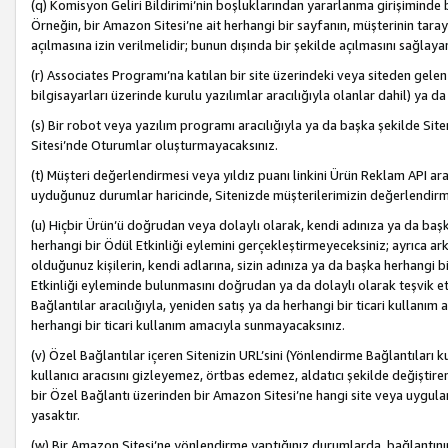
(q) Komisyon Geliri Bildirimi’nin boşluklarından yararlanma girişiminde
Örneğin, bir Amazon Sitesi’ne ait herhangi bir sayfanın, müşterinin tara
açılmasına izin verilmelidir; bunun dışında bir şekilde açılmasını sağlay
(r) Associates Programı’na katılan bir site üzerindeki veya siteden gele
bilgisayarları üzerinde kurulu yazılımlar aracılığıyla olanlar dahil) ya 
(s) Bir robot veya yazılım programı aracılığıyla ya da başka şekilde 
Sitesi’nde Oturumlar oluşturmayacaksınız.
(t) Müşteri değerlendirmesi veya yıldız puanı linkini Ürün Reklam API aracı
uyduğunuz durumlar haricinde, Sitenizde müşterilerimizin değerlendirme
(u) Hiçbir Ürün’ü doğrudan veya dolaylı olarak, kendi adınıza ya da başk
herhangi bir Ödül Etkinliği eylemini gerçekleştirmeyeceksiniz; ayrıca arkada
olduğunuz kişilerin, kendi adlarına, sizin adınıza ya da başka herhangi b
Etkinliği eyleminde bulunmasını doğrudan ya da dolaylı olarak teşvik 
Bağlantılar aracılığıyla, yeniden satış ya da herhangi bir ticari kullanı
herhangi bir ticari kullanım amacıyla sunmayacaksınız.
(v) Özel Bağlantılar içeren Sitenizin URL’sini (Yönlendirme Bağlantıları 
kullanıcı aracısını gizleyemez, örtbas edemez, aldatıcı şekilde değişti
bir Özel Bağlantı üzerinden bir Amazon Sitesi’ne hangi site veya uygula
yasaktır.
(w) Bir Amazon Sitesi’ne yönlendirme yaptığınız durumlarda, bağlantının