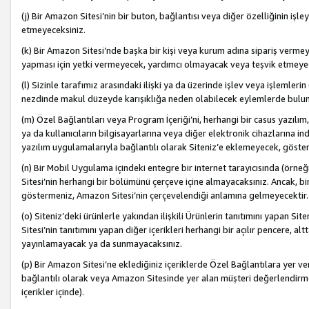
(j) Bir Amazon Sitesi’nin bir buton, bağlantısı veya diğer özelliğinin 
etmeyeceksiniz.
(k) Bir Amazon Sitesi’nde başka bir kişi veya kurum adına sipariş verm
yapması için yetki vermeyecek, yardımcı olmayacak veya teşvik etmeyec
(l) Sizinle tarafımız arasındaki ilişki ya da üzerinde işlev veya işlemler
nezdinde makul düzeyde karışıklığa neden olabilecek eylemlerde bulu
(m) Özel Bağlantıları veya Program İçeriği’ni, herhangi bir casus yazılım,
ya da kullanıcıların bilgisayarlarına veya diğer elektronik cihazlarına 
yazılım uygulamalarıyla bağlantılı olarak Siteniz’e eklemeyecek, göst
(n) Bir Mobil Uygulama içindeki entegre bir internet tarayıcısında (örn
Sitesi’nin herhangi bir bölümünü çerçeve içine almayacaksınız. Ancak, bi
göstermeniz, Amazon Sitesi’nin çerçevelendiği anlamına gelmeyecektir.
(o) Siteniz’deki ürünlerle yakından ilişkili Ürünlerin tanıtımını yapan Si
Sitesi’nin tanıtımını yapan diğer içerikleri herhangi bir açılır pencere, a
yayınlamayacak ya da sunmayacaksınız.
(p) Bir Amazon Sitesi’ne eklediğiniz içeriklerde Özel Bağlantılara yer v
bağlantılı olarak veya Amazon Sitesinde yer alan müşteri değerlendirmele
içerikler içinde).