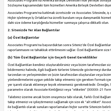
Associates Programı’na Amerika Birleşik Devletleri’nde yerleşik olmayan b
Sözleşme kapsamındaki tüm hizmetleri Amerika Birleşik Devletleri dışınd
Associates Programı'na katılmak ücretsizdir ve Associates Sitesinde, iş
Hiçbir işletmeye İş Ortakları’na ücretli kurulum veya danışmanlık hizme
dahi size ödeme karşılığında hizmetler sunmaya çalışırsa dikkatli olun.
2. Sitenizde Yer Alan Bağlantılar
(a) Özel Bağlantılar
Associates Programı’na başvurduktan sonra Siteniz’de Özel Bağlantılara y
raporlanmasını ve tahakkuk ettirilmesini sağlar. Özel Bağlantıların size
(b) Tüm Özel Bağlantılar için Geçerli Genel Gereklilikler
Özel Bağlantıları kendiniz oluşturabilirsiniz veya bizim tarafımızdan size
bildirmemiz halinde, ilgili bağlantı türlerini Sitenizde göstermeyi durdu
tarzından ve yerleşiminden ve (sizin tarafınızdan oluşturulan veya bizi
yönlendirmelerini uygun şekilde takip etmemiz için gereken formatı içer
yer işareti olarak eklemeye teşvik etmemeniz gerekmektedir. Örneğin, 
parametre olarak Associate Kimliğinizi veya “etiketini” (XXXXX-21 for
Talebiniz üzerine ancak bizim onayımıza tabi olarak, farklı Özel Bağlantı
takip etmenizi ve iyileştirmenizi sağlamak için size ek “alt etiket” Assoc
ile bağlantılı olarak sunulan raporlamaları hiçbir surette Sitenizin belirli 