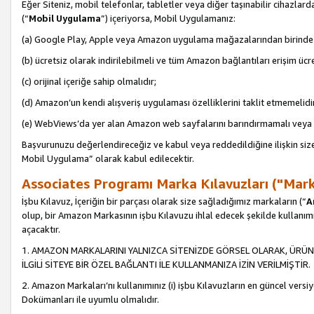
Eğer Siteniz, mobil telefonlar, tabletler veya diğer taşınabilir cihazlar
(“
Mobil Uygulama
”) içeriyorsa, Mobil Uygulamanız:
(a) Google Play, Apple veya Amazon uygulama mağazalarından birinde 
(b) ücretsiz olarak indirilebilmeli ve tüm Amazon bağlantıları erişim ücre
(c) orijinal içeriğe sahip olmalıdır;
(d) Amazon’un kendi alışveriş uygulaması özelliklerini taklit etmemelidi
(e) WebViews’da yer alan Amazon web sayfalarını barındırmamalı veya
Başvurunuzu değerlendireceğiz ve kabul veya reddedildiğine ilişkin si
Mobil Uygulama” olarak kabul edilecektir.
Associates Programı Marka Kılavuzları ("Mark
İşbu Kılavuz, İçeriğin bir parçası olarak size sağladığımız markaların (“
A
olup, bir Amazon Markasının işbu Kılavuzu ihlal edecek şekilde kullanım
açacaktır.
1. AMAZON MARKALARINI YALNIZCA SİTENİZDE GÖRSEL OLARAK, ÜRÜN
İLGİLİ SİTEYE BİR ÖZEL BAĞLANTI İLE KULLANMANIZA İZİN VERİLMİŞTİR.
2. Amazon Markaları’nı kullanımınız (i) işbu Kılavuzların en güncel versiy
Dokümanları ile uyumlu olmalıdır.