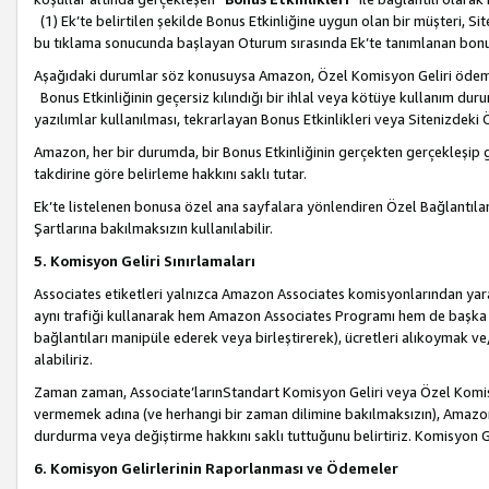
(1) Ek’te belirtilen şekilde Bonus Etkinliğine uygun olan bir müşteri, S
bu tıklama sonucunda başlayan Oturum sırasında Ek’te tanımlanan bon
Aşağıdaki durumlar söz konusuysa Amazon, Özel Komisyon Geliri öde
Bonus Etkinliğinin geçersiz kılındığı bir ihlal veya kötüye kullanım dur
yazılımlar kullanılması, tekrarlayan Bonus Etkinlikleri veya Sitenizdek
Amazon, her bir durumda, bir Bonus Etkinliğinin gerçekten gerçekleşip 
takdirine göre belirleme hakkını saklı tutar.
Ek’te listelenen bonusa özel ana sayfalara yönlendiren Özel Bağlantılar, 
Şartlarına bakılmaksızın kullanılabilir.
5. Komisyon Geliri Sınırlamaları
Associates etiketleri yalnızca Amazon Associates komisyonlarından yarar
aynı trafiği kullanarak hem Amazon Associates Programı hem de başka b
bağlantıları manipüle ederek veya birleştirerek), ücretleri alıkoymak 
alabiliriz.
Zaman zaman, Associate’larınStandart Komisyon Geliri veya Özel Komisy
vermemek adına (ve herhangi bir zaman dilimine bakılmaksızın), Amazon
durdurma veya değiştirme hakkını saklı tuttuğunu belirtiriz. Komisyon Gel
6. Komisyon Gelirlerinin Raporlanması ve Ödemeler