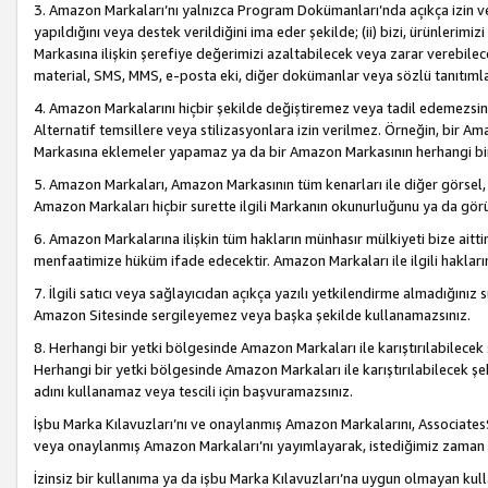
3. Amazon Markaları’nı yalnızca Program Dokümanları’nda açıkça izin ver
yapıldığını veya destek verildiğini ima eder şekilde; (ii) bizi, ürünlerim
Markasına ilişkin şerefiye değerimizi azaltabilecek veya zarar verebilec
material, SMS, MMS, e-posta eki, diğer dokümanlar veya sözlü tanıtıml
4. Amazon Markalarını hiçbir şekilde değiştiremez veya tadil edemezsin
Alternatif temsillere veya stilizasyonlara izin verilmez. Örneğin, bir A
Markasına eklemeler yapamaz ya da bir Amazon Markasının herhangi bir
5. Amazon Markaları, Amazon Markasının tüm kenarları ile diğer görsel, 
Amazon Markaları hiçbir surette ilgili Markanın okunurluğunu ya da görü
6. Amazon Markalarına ilişkin tüm hakların münhasır mülkiyeti bize aitt
menfaatimize hüküm ifade edecektir. Amazon Markaları ile ilgili hakları
7. İlgili satıcı veya sağlayıcıdan açıkça yazılı yetkilendirme almadığınız s
Amazon Sitesinde sergileyemez veya başka şekilde kullanamazsınız.
8. Herhangi bir yetki bölgesinde Amazon Markaları ile karıştırılabilecek
Herhangi bir yetki bölgesinde Amazon Markaları ile karıştırılabilecek şek
adını kullanamaz veya tescili için başvuramazsınız.
İşbu Marka Kılavuzları’nı ve onaylanmış Amazon Markalarını, AssociatesSi
veya onaylanmış Amazon Markaları’nı yayımlayarak, istediğimiz zaman v
İzinsiz bir kullanıma ya da işbu Marka Kılavuzları’na uygun olmayan kul