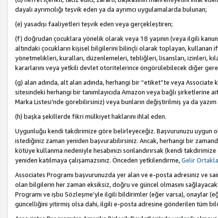
dayalı ayrımcılığı teşvik eden ya da ayrımcı uygulamalarda bulunan;
(e) yasadışı faaliyetleri teşvik eden veya gerçekleştiren;
(f) doğrudan çocuklara yönelik olarak veya 18 yaşının (veya ilgili kanun
altındaki çocukların kişisel bilgilerini bilinçli olarak toplayan, kullana
yönetmelikleri, kuralları, düzenlemeleri, tebliğleri, lisansları, izinleri, k
kararlarını veya yetkili devlet otoritelerince öngörülebilecek diğer gerekl
(g) alan adında, alt alan adında, herhangi bir “etiket”te veya Associate
sitesindeki herhangi bir tanımlayıcıda Amazon veya bağlı şirketlerine ai
Marka Listesi’nde görebilirsiniz) veya bunların değiştirilmiş ya da yazım
(h) başka şekillerde fikri mülkiyet haklarını ihlal eden.
Uygunluğu kendi takdirimize göre belirleyeceğiz. Başvurunuzu uygun o
istediğiniz zaman yeniden başvurabilirsiniz. Ancak, herhangi bir zaman
kötüye kullanma nedeniyle hesabınızı sonlandırırsak (kendi takdirimiz
yeniden katılmaya çalışamazsınız. Önceden yetkilendirme,
Gelir Ortakl
Associates Programı başvurunuzda yer alan ve e-posta adresiniz ve sair ileti
olan bilgilerin her zaman eksiksiz, doğru ve güncel olmasını sağlayacaks
Programı ve işbu Sözleşme’yle ilgili bildirimler (eğer varsa), onaylar (eğ
güncelliğini yitirmiş olsa dahi, ilgili e-posta adresine gönderilen tüm bil