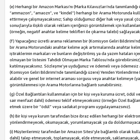
(e) Herhangi bir Amazon Markası’nı (Marka Kılavuzları’nda tanımlandığı ü
“ammazon”, “amaozn”, ve “kindel”) herhangi bir Arama Motorunda kulla
ettirmeye çalışmayacaksınız; Sahip olduğumuz diğer hak veya yasal çöz
sonuçlarıyla ilişkili olarak reklam içeriğinizi görüntülemek için kullanıl
(örneğin, negatif anahtar kelime teklifleri ile çıkarma talebi) sağlayaca
(f) Yapacağınız ücretli arama reklamının bir (Komisyon Geliri Bildirimi’
bir Arama Motorundaki anahtar kelime açık artırmalarında anahtar kelim
iştiraklerinin markaları ve bunların değiştirilmiş ya da yazım hataları iç
olmayan bir listesini Tahdidi Olmayan Marka Tablosu’nda görebilirsiniz)
katılmayacaksınız. Sözleşme’ye uyduğunuz ve ödemeli veya ödemesiz ara
(Komisyon Geliri Bildirimi’nde tanımlandığı üzere) Yeniden Yönlendirme 
alabilir ve genel bir internet araması sorgusu veya anahtar kelimeye (y
görüntülenmesi için Arama Motorlarına bağlantı sunabilirsiniz.
(g) Özel Bağlantıları kullanmaları için bir kişi veya kuruma ücret, ödül 
sair menfaat dahil) ödemesi teklif etmeyeceksiniz (örneğin Özel Bağlantıl
etmek üzere bir “ödül” veya sadakat programı uygulayamazsınız).
(h) Bir kişi veya kurum tarafından bize ibraz edilen herhangi bir elekt
yönlendirmeyecek, okumayacak, yorumlamayacak ya da doldurmayacak
(i) Müşterilerimiz tarafından bir Amazon Sitesi’yle bağlantılı olarak kulla
dahil) talep etmeyecek, toplamayacak, elde etmeyecek, saklamayacak,