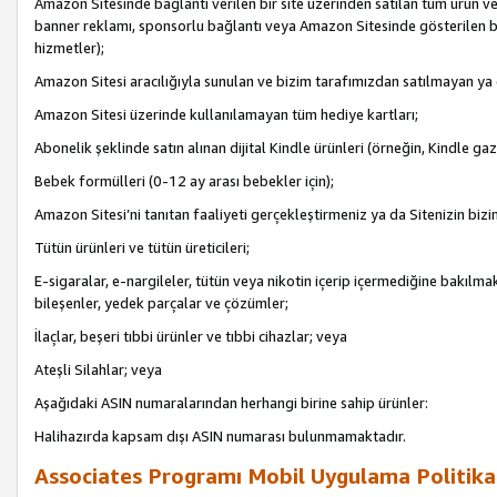
Amazon Sitesinde bağlantı verilen bir site üzerinden satılan tüm ürün ve
banner reklamı, sponsorlu bağlantı veya Amazon Sitesinde gösterilen başk
hizmetler);
Amazon Sitesi aracılığıyla sunulan ve bizim tarafımızdan satılmayan ya
Amazon Sitesi üzerinde kullanılamayan tüm hediye kartları;
Abonelik şeklinde satın alınan dijital Kindle ürünleri (örneğin, Kindle gaz
Bebek formülleri (0-12 ay arası bebekler için);
Amazon Sitesi’ni tanıtan faaliyeti gerçekleştirmeniz ya da Sitenizin bizi
Tütün ürünleri ve tütün üreticileri;
E-sigaralar, e-nargileler, tütün veya nikotin içerip içermediğine bakılmaks
bileşenler, yedek parçalar ve çözümler;
İlaçlar, beşeri tıbbi ürünler ve tıbbi cihazlar; veya
Ateşli Silahlar; veya
Aşağıdaki ASIN numaralarından herhangi birine sahip ürünler:
Halihazırda kapsam dışı ASIN numarası bulunmamaktadır.
Associates Programı Mobil Uygulama Politika