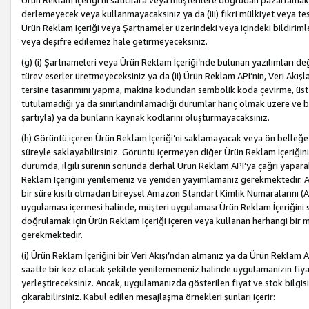
Ürün Reklam İçeriği’ni satıcılara veya müşterilere doğrudan pazarlamak, 
derlemeyecek veya kullanmayacaksınız ya da (iii) fikri mülkiyet veya tesci
Ürün Reklam İçeriği veya Şartnameler üzerindeki veya içindeki bildiri
veya deşifre edilemez hale getirmeyeceksiniz.
(g) (i) Şartnameleri veya Ürün Reklam İçeriği’nde bulunan yazılımları d
türev eserler üretmeyeceksiniz ya da (ii) Ürün Reklam API’nin, Veri Akışla
tersine tasarımını yapma, makina kodundan sembolik koda çevirme, üst
tutulamadığı ya da sınırlandırılamadığı durumlar hariç olmak üzere ve b
şartıyla) ya da bunların kaynak kodlarını oluşturmayacaksınız.
(h) Görüntü içeren Ürün Reklam İçeriği’ni saklamayacak veya ön belleğe 
süreyle saklayabilirsiniz. Görüntü içermeyen diğer Ürün Reklam İçeriğin
durumda, ilgili sürenin sonunda derhal Ürün Reklam API’ya çağrı yaparak
Reklam İçeriğini yenilemeniz ve yeniden yayımlamanız gerekmektedir. Ak
bir süre kısıtı olmadan bireysel Amazon Standart Kimlik Numaralarını (AS
uygulaması içermesi halinde, müşteri uygulaması Ürün Reklam İçeriğin
doğrulamak için Ürün Reklam İçeriği içeren veya kullanan herhangi bir m
gerekmektedir.
(i) Ürün Reklam İçeriğini bir Veri Akışı’ndan almanız ya da Ürün Reklam
saatte bir kez olacak şekilde yenilememeniz halinde uygulamanızın fiya
yerleştireceksiniz. Ancak, uygulamanızda gösterilen fiyat ve stok bilgis
çıkarabilirsiniz. Kabul edilen mesajlaşma örnekleri şunları içerir: