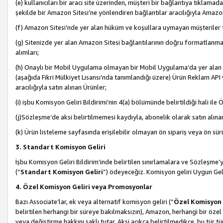
(e) kullanıcıları bir aracı site üzerinden, müşteri bir bağlantıya tıkla
şekilde bir Amazon Sitesi’ne yönlendiren bağlantılar aracılığıyla Amazon
(f) Amazon Sitesi’nde yer alan hüküm ve koşullara uymayan müşteriler t
(g) Sitenizde yer alan Amazon Sitesi bağlantılarının doğru formatlanm
alımları;
(h) Onaylı bir Mobil Uygulama olmayan bir Mobil Uygulama’da yer alan b
(aşağıda Fikri Mülkiyet Lisansı’nda tanımlandığı üzere) Ürün Reklam API
aracılığıyla satın alınan Ürünler;
(i) işbu Komisyon Geliri Bildirimi’nin 4(a) bölümünde belirtildiği hali ile Ö
(j)Sözleşme’de aksi belirtilmemesi kaydıyla, abonelik olarak satın alına
(k) Ürün listeleme sayfasında erişilebilir olmayan ön sipariş veya ön sü
3. Standart Komisyon Geliri
İşbu Komisyon Geliri Bildirim’inde belirtilen sınırlamalara ve Sözleşme
(“
Standart Komisyon Geliri
”) ödeyeceğiz. Komisyon geliri Uygun Ge
4. Özel Komisyon Geliri veya Promosyonlar
Bazı Associate’lar, ek veya alternatif komisyon geliri (“
Özel Komisyon 
belirtilen herhangi bir süreye bakılmaksızın), Amazon, herhangi bir 
veya değiştirme hakkını saklı tutar. Aksi açıkça belirtilmedikçe, bu tür