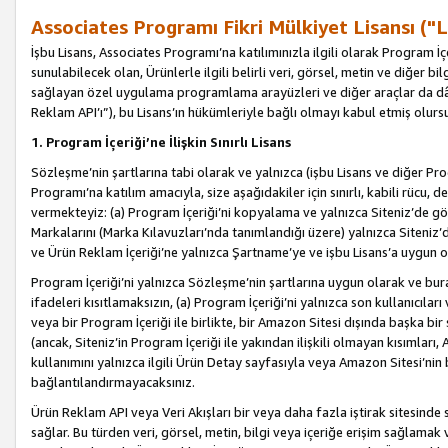
Associates Programı Fikri Mülkiyet Lisansı ("L
İşbu Lisans, Associates Programı’na katılımınızla ilgili olarak Program İ
sunulabilecek olan, Ürünlerle ilgili belirli veri, görsel, metin ve diğer bilg
sağlayan özel uygulama programlama arayüzleri ve diğer araçlar da dâh
Reklam API’ı”), bu Lisans’ın hükümleriyle bağlı olmayı kabul etmiş olurs
1. Program İçeriği’ne İlişkin Sınırlı Lisans
Sözleşme’nin şartlarına tabi olarak ve yalnızca (işbu Lisans ve diğer Pr
Programı’na katılım amacıyla, size aşağıdakiler için sınırlı, kabili rücu, 
vermekteyiz: (a) Program İçeriği’ni kopyalama ve yalnızca Siteniz’de gö
Markalarını (Marka Kılavuzları’nda tanımlandığı üzere) yalnızca Siteniz’
ve Ürün Reklam İçeriği’ne yalnızca Şartname’ye ve işbu Lisans’a uygun 
Program İçeriği’ni yalnızca Sözleşme’nin şartlarına uygun olarak ve bura
ifadeleri kısıtlamaksızın, (a) Program İçeriği’ni yalnızca son kullanıcılar
veya bir Program İçeriği ile birlikte, bir Amazon Sitesi dışında başka bi
(ancak, Siteniz’in Program İçeriği ile yakından ilişkili olmayan kısımları,
kullanımını yalnızca ilgili Ürün Detay sayfasıyla veya Amazon Sitesi’nin 
bağlantılandırmayacaksınız.
Ürün Reklam API veya Veri Akışları bir veya daha fazla iştirak sitesinde s
sağlar. Bu türden veri, görsel, metin, bilgi veya içeriğe erişim sağlama