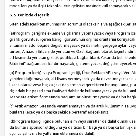
modelleri ya da ilgili teknolojilerin geliştirilmesinde kullanmayacak ve 
6. Sitenizdeki İçerik
Sitenizdeki içerikten münhasıran sorumlu olacaksınız ve aşağıdakileri s
(a)Program İçeriği’ne ekleme ve çıkarma yapmayacak veya Program İçeriği
grafik görüntüsü içeren İçeriği, görüntünün orijinal oranlarını koruyacak
anlamını maddi ölçüde değiştirmeyecek ya da metni gerçeğe aykırı veya y
türleri, Amazon Sitesi’nde yer alan ve Özel Bağlantı olarak biçimlendiril
alt kısmında yer alan gizlilik politikası bağlantıları). Yukarıda belirtilenl
Bildirimi” bağlantısını kaldırmayacak, gizlemeyecek, değiştirmeyecek
(b) Program İçeriği veya Program İçeriği, Ürün Reklam API’ı veya Veri 
yeniden dağıtmayacak, alt lisans vermeyecek ya da devretmeyeceksiniz. Ö
lisans olarak veya başka şekilde vermenizi gerektiren bir uygulama, plat
dışındaki bir pazarlama faaliyeti dahilinde kullanmayacak ya da kullanı
Associate etiketi formatında bağlantılar oluşturmayacak ya da bu bağla
(c) Artık Amazon Sitesinde yayımlanmayan ya da artık kullanımınıza uygu
bunları silecek ya da başka şekilde bertaraf edeceksiniz.
(d)Program İçeriği, içinde bulunan isim veya suretler de dahil olmak üzer
da bunlara sponsor olduğunu ya da ticari bir bağı ya da başka bir ilişki
üçüncü şahıs materyallerinin eklenmesi de dahil).