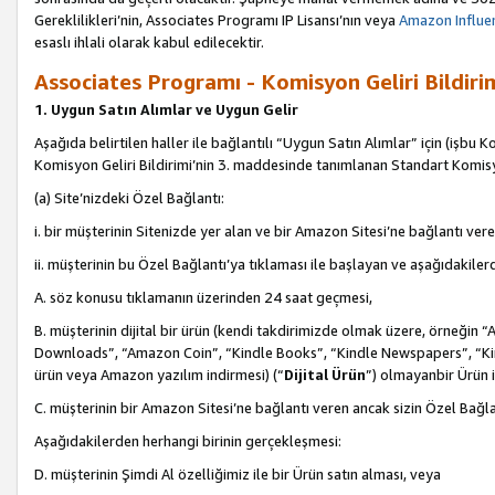
Gereklilikleri’nin, Associates Programı IP Lisansı’nın veya
Amazon Influen
esaslı ihlali olarak kabul edilecektir.
Associates Programı - Komisyon Geliri Bildiri
1. Uygun Satın Alımlar ve Uygun Gelir
Aşağıda belirtilen haller ile bağlantılı “Uygun Satın Alımlar” için (işbu K
Komisyon Geliri Bildirimi’nin 3. maddesinde tanımlanan Standart Komis
(a) Site’nizdeki Özel Bağlantı:
i. bir müşterinin Sitenizde yer alan ve bir Amazon Sitesi’ne bağlantı ver
ii. müşterinin bu Özel Bağlantı’ya tıklaması ile başlayan ve aşağıdakile
A. söz konusu tıklamanın üzerinden 24 saat geçmesi,
B. müşterinin dijital bir ürün (kendi takdirimizde olmak üzere, örneğ
Downloads”, “Amazon Coin”, “Kindle Books”, “Kindle Newspapers”, “Kind
ürün veya Amazon yazılım indirmesi) (“
Dijital Ürün
”) olmayanbir Ürün i
C. müşterinin bir Amazon Sitesi’ne bağlantı veren ancak sizin Özel Bağla
Aşağıdakilerden herhangi birinin gerçekleşmesi:
D. müşterinin Şimdi Al özelliğimiz ile bir Ürün satın alması, veya