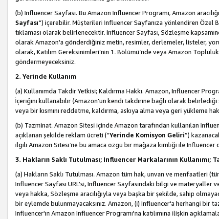
(b) Influencer Sayfası. Bu Amazon Influencer Programı, Amazon aracılığı
Sayfası
”) içerebilir. Müşterileri Influencer Sayfanıza yönlendiren Özel B
tıklaması olarak belirlenecektir. Influencer Sayfası, Sözleşme kapsamınd
olarak Amazon'a gönderdiğiniz metin, resimler, derlemeler, listeler, yorum
olarak, Katılım Gereksinimleri’nin 1. Bölümü’nde veya Amazon Topluluk Ku
göndermeyeceksiniz.
2. Yerinde Kullanım
(a) Kullanımda Takdir Yetkisi; Kaldırma Hakkı. Amazon, Influencer Progra
İçeriğini kullanabilir (Amazon'un kendi takdirine bağlı olarak belirledi
veya bir kısmını reddetme, kaldırma, askıya alma veya geri yükleme hakkı
(b) Tazminat. Amazon Sitesi içinde Amazon tarafından kullanılan Influencer
açıklanan şekilde reklam ücreti (“
Yerinde Komisyon Geliri
”) kazanaca
ilgili Amazon Sitesi’ne bu amaca özgü bir mağaza kimliği ile Influencer 
3. Hakların Saklı Tutulması; Influencer Markalarının Kullanımı;
(a) Hakların Saklı Tutulması. Amazon tüm hak, unvan ve menfaatleri (tüm 
Influencer Sayfası URL'si, Influencer Sayfasındaki bilgi ve materyaller
veya hakka, Sözleşme aracılığıyla veya başka bir şekilde, sahip olmayac
bir eylemde bulunmayacaksınız. Amazon, (i) Influencer'a herhangi bir t
Influencer'ın Amazon Influencer Programı'na katılımına ilişkin açıklamal