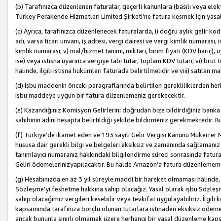
(b) Tarafınızca düzenlenen faturalar, geçerli kanunlara (basılı veya ele
Turkey Perakende Hizmetleri Limited Şirketi’ne fatura kesmek için yasal
(c) Ayrıca, tarafınızca düzenlenecek faturalarda, i) doğru aylık gelir kodu
adı, varsa ticari unvanı, iş adresi, vergi dairesi ve vergi kimlik numarası,
kimlik numarası; v) mal/hizmet tanımı, miktarı, birim fiyatı (KDV hariç)
ise) veya istisna uyarınca vergiye tabi tutar, toplam KDV tutarı; vi) brüt 
halinde, ilgili istisna hükümleri faturada belirtilmelidir ve viii) satılan 
(d) İşbu maddenin önceki paragraflarında belirtilen gerekliliklerden he
işbu maddeye uygun bir fatura düzenlemeniz gerekecektir.
(e) Kazandığınız Komisyon Gelirlerini doğrudan bize bildirdiğiniz banka
sahibinin adını hesapta belirtildiği şekilde bildirmeniz gerekmektedir. 
(f) Türkiye’de ikamet eden ve 193 sayılı Gelir Vergisi Kanunu Mükerrer 
hususa dair gerekli bilgi ve belgeleri eksiksiz ve zamanında sağlamanız
tanımlayıcı numaranız hakkındaki bilgilendirme süreci sonrasında fatur
Geliri ödemelerinizyapılacaktır. Bu halde Amazon’a fatura düzenlemem
(g) Hesabınızda en az 3 yıl süreyle maddi bir hareket olmaması halinde
Sözleşme’yi feshetme hakkına sahip olacağız. Yasal olarak işbu Sözl
sahip olacağımız vergileri kesebilir veya tevkifat uygulayabiliriz. İlgil
kapsamında tarafınıza borçlu olunan tutarlara istinaden eksiksiz ödeme
ancak bununla sınırlı olmamak üzere herhangi bir yasal düzenleme kap