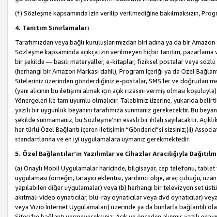
(f) Sözleşme kapsamında izin verilip verilmediğine bakılmaksızın, Progr
4. Tanıtım Sınırlamaları
Tarafımızdan veya bağlı kuruluşlarımızdan biri adına ya da bir Amazon 
Sözleşme kapsamında açıkça izin verilmeyen hiçbir tanıtım, pazarlama v
bir şekilde — basılı materyaller, e-kitaplar, fiziksel postalar veya söz
(herhangi bir Amazon Markası dahil), Program İçeriği ya da Özel Bağlant
Siteleriniz üzerinden gönderdiğiniz e-postalar, SMS’ler ve doğrudan mesaj
(yani alıcının bu iletişimi almak için açık rızasını vermiş olması koşul
Yönergeleri ile tam uyumlu olmalıdır. Talebimiz üzerine, yukarıda belir
yazılı bir uygunluk beyanını tarafımıza sunmanız gerekecektir. Bu beyanı
şekilde sunmamanız, bu Sözleşme’nin esaslı bir ihlali sayılacaktır. Açık
her türlü Özel Bağlantı içeren iletişimin “Gönderici”si sizsiniz;(ii) Asso
standartlarına ve en iyi uygulamalara uymanız gerekmektedir.
5. Özel Bağlantılar’ın Yazılımlar ve Cihazlar Aracılığıyla Dağıtılm
(a) Onaylı Mobil Uygulamalar haricinde, bilgisayar, cep telefonu, tablet 
uygulaması (örneğin, tarayıcı eklentisi, yardımcı obje, araç çubuğu, uzan
yapılabilen diğer uygulamalar) veya (b) herhangi bir televizyon set üstü k
akıtmalı video oynatıcılar, blu-ray oynatıcılar veya dvd oynatıcılar) ve
veya Vizio İnternet Uygulamaları) üzerinde ya da bunlarla bağlantılı o
Sitesi’be bağlantı vermeyeceksiniz. Açık ve önceden alınmış yazılı onay