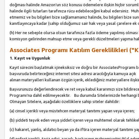
doğması halinde Amazon’un söz konusu ödemelere ilişkin hiçbir soru
halinde ilgili tutarları tarafınıza rücu edebileceğini kabul edersiniz. Muh
etmemiz ve bu bilgileri bize sağlamamanız halinde, bu bilgileri bize su
kanıtlayıncaya kadar (sahip olduğumuz sair hak veya yasal çarelere ek 
(h) Her ne sebeple olursa olsun tarafınıza fazla ödeme yapılmış olması 
komisyon gelirinden mahsup etme veya gerekli düzeltmeleri yapma hakkı
Associates Programı Katılım Gereklilikleri ("Ka
1. Kayıt ve Uygunluk
Kayıt sürecini başlatmak içineksiksiz ve doğru bir AssociatesProgramı ba
başvuruda belirteceğiniz internet sitesi adresi aracılığıyla kamuya aç
alınan materyalleri kullanan özgün içerik, eklediğiniz materyallere ilişk
Başvurunuzu değerlendirecek ve ret veya kabul kararımızı size bildirece
Programı’na dahil edilmeyecektir. Bu durumda Sitelerinizde herhangi b
Olmayan Sitelere, aşağıdaki özelliklere sahip siteler dahildir:
(a) cinsel içerikli veya müstehcen materyal tanıtımı yapan veya içeren;
(b) şiddeti teşvik eden veya şiddet içeren veya muhtemel olarak tehlikel
(c) hakaret, yanlış, aldatıcı beyan ya da iftira içeren materyal tanıtımı y
(d) nefret içerikli, taciz edici, zararlı, başkasının mahremiyetini ihlal eden