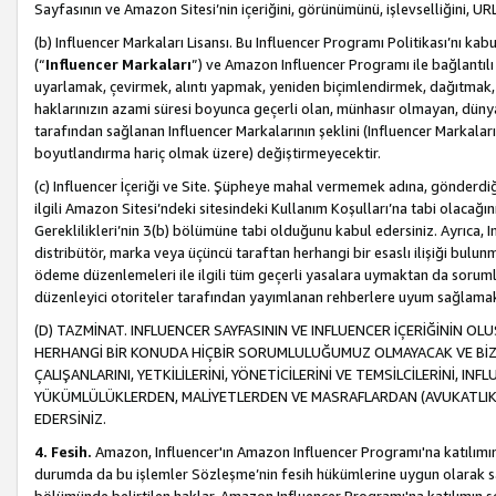
Sayfasının ve Amazon Sitesi’nin içeriğini, görünümünü, işlevselliğini, URL'
(b) Influencer Markaları Lisansı. Bu Influencer Programı Politikası’nı kab
(“
Influencer Markaları
”) ve Amazon Influencer Programı ile bağlantı
uyarlamak, çevirmek, alıntı yapmak, yeniden biçimlendirmek, dağıtmak, il
haklarınızın azami süresi boyunca geçerli olan, münhasır olmayan, dünya
tarafından sağlanan Influencer Markalarının şeklini (Influencer Markal
boyutlandırma hariç olmak üzere) değiştirmeyecektir.
(c) Influencer İçeriği ve Site. Şüpheye mahal vermemek adına, gönderdiğin
ilgili Amazon Sitesi’ndeki sitesindeki Kullanım Koşulları’na tabi olacağı
Gereklilikleri’nin 3(b) bölümüne tabi olduğunu kabul edersiniz. Ayrıca, Inf
distribütör, marka veya üçüncü taraftan herhangi bir esaslı ilişiği bul
ödeme düzenlemeleri ile ilgili tüm geçerli yasalara uymaktan da soruml
düzenleyici otoriteler tarafından yayımlanan rehberlere uyum sağlama
(D) TAZMİNAT. INFLUENCER SAYFASININ VE INFLUENCER İÇERİĞİNİN OL
HERHANGİ BİR KONUDA HİÇBİR SORUMLULUĞUMUZ OLMAYACAK VE BİZİ, B
ÇALIŞANLARINI, YETKİLİLERİNİ, YÖNETİCİLERİNİ VE TEMSİLCİLERİNİ, IN
YÜKÜMLÜLÜKLERDEN, MALİYETLERDEN VE MASRAFLARDAN (AVUKATLIK 
EDERSİNİZ.
4. Fesih.
Amazon, Influencer'ın Amazon Influencer Programı'na katılımını a
durumda da bu işlemler Sözleşme’nin fesih hükümlerine uygun olarak sağl