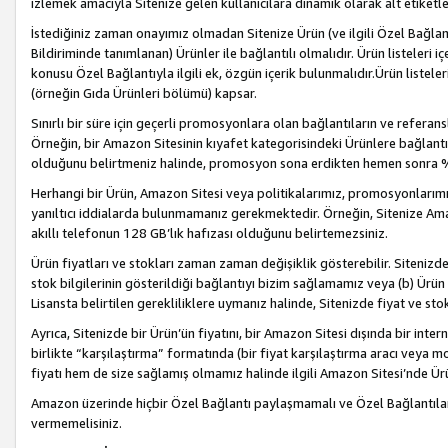
izlemek amacıyla Sitenize gelen kullanıcılara dinamik olarak alt etiketl
İstediğiniz zaman onayımız olmadan Sitenize Ürün (ve ilgili Özel Bağlantı
Bildiriminde tanımlanan) Ürünler ile bağlantılı olmalıdır. Ürün listeleri
konusu Özel Bağlantıyla ilgili ek, özgün içerik bulunmalıdır.Ürün listele
(örneğin Gıda Ürünleri bölümü) kapsar.
Sınırlı bir süre için geçerli promosyonlara olan bağlantıların ve refera
Örneğin, bir Amazon Sitesinin kıyafet kategorisindeki Ürünlere bağlant
olduğunu belirtmeniz halinde, promosyon sona erdikten hemen sonra %15
Herhangi bir Ürün, Amazon Sitesi veya politikalarımız, promosyonlarımız
yanıltıcı iddialarda bulunmamanız gerekmektedir. Örneğin, Sitenize Amazon
akıllı telefonun 128 GB’lık hafızası olduğunu belirtemezsiniz.
Ürün fiyatları ve stokları zaman zaman değişiklik gösterebilir. Sitenizde 
stok bilgilerinin gösterildiği bağlantıyı bizim sağlamamız veya (b) Ürün f
Lisansta belirtilen gerekliliklere uymanız halinde, Sitenizde fiyat ve stok 
Ayrıca, Sitenizde bir Ürün’ün fiyatını, bir Amazon Sitesi dışında bir inte
birlikte “karşılaştırma” formatında (bir fiyat karşılaştırma aracı veya 
fiyatı hem de size sağlamış olmamız halinde ilgili Amazon Sitesi’nde Ür
Amazon üzerinde hiçbir Özel Bağlantı paylaşmamalı ve Özel Bağlantılar
vermemelisiniz.