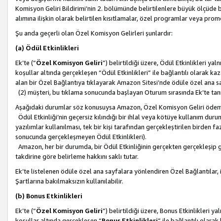
Komisyon Geliri Bildirimi’nin 2. bölümünde belirtilenlere büyük ölçüde 
alımına ilişkin olarak belirtilen kısıtlamalar, özel programlar veya pro
Şu anda geçerli olan Özel Komisyon Gelirleri şunlardır:
(a) Ödül Etkinlikleri
Ek’te (“
Özel Komisyon Geliri
”) belirtildiği üzere, Ödül Etkinlikleri ya
koşullar altında gerçekleşen “Ödül Etkinlikleri” ile bağlantılı olarak kaza
alan bir Özel Bağlantıya tıklayarak Amazon Sitesi’nde ödüle özel ana s
(2) müşteri, bu tıklama sonucunda başlayan Oturum sırasında Ek’te ta
Aşağıdaki durumlar söz konusuysa Amazon, Özel Komisyon Geliri öde
Ödül Etkinliği’nin geçersiz kılındığı bir ihlal veya kötüye kullanım dur
yazılımlar kullanılması, tek bir kişi tarafından gerçekleştirilen birden f
sonucunda gerçekleşmeyen Ödül Etkinlikleri).
Amazon, her bir durumda, bir Ödül Etkinliğinin gerçekten gerçekleşip 
takdirine göre belirleme hakkını saklı tutar.
Ek’te listelenen ödüle özel ana sayfalara yönlendiren Özel Bağlantılar, i
Şartlarına bakılmaksızın kullanılabilir.
(b) Bonus Etkinlikleri
Ek’te (“
Özel Komisyon Geliri
”) belirtildiği üzere, Bonus Etkinlikleri 
koşullar altında gerçekleşen “
Bonus Etkinlikleri
” ile bağlantılı olarak 