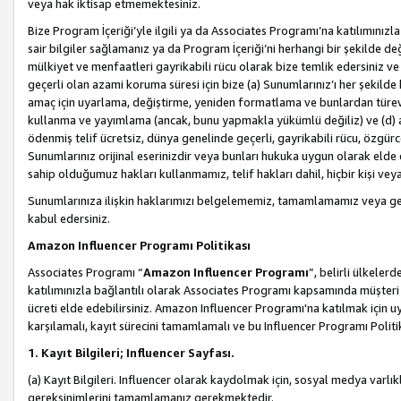
veya hak iktisap etmemektesiniz.
Bize Program İçeriği’yle ilgili ya da Associates Programı’na katılımınızla 
sair bilgiler sağlamanız ya da Program İçeriği’ni herhangi bir şekilde değ
mülkiyet ve menfaatleri gayrikabili rücu olarak bize temlik edersiniz v
geçerli olan azami koruma süresi için bize (a) Sunumlarınız’ı her şekild
amaç için uyarlama, değiştirme, yeniden formatlama ve bunlardan türev e
kullanma ve yayımlama (ancak, bunu yapmakla yükümlü değiliz) ve (d) aşağ
ödenmiş telif ücretsiz, dünya genelinde geçerli, gayrikabili rücu, özgürce 
Sunumlarınız orijinal eserinizdir veya bunları hukuka uygun olarak elde et
sahip olduğumuz hakları kullanmamız, telif hakları dahil, hiçbir kişi vey
Sunumlarınıza ilişkin haklarımızı belgelememiz, tamamlamamız veya geç
kabul edersiniz.
Amazon Influencer Programı Politikası
Associates Programı “
Amazon Influencer Programı
”, belirli ülkele
katılımınızla bağlantılı olarak Associates Programı kapsamında müşteri 
ücreti elde edebilirsiniz. Amazon Influencer Programı'na katılmak için u
karşılamalı, kayıt sürecini tamamlamalı ve bu Influencer Programı Politi
1. Kayıt Bilgileri; Influencer Sayfası.
(a) Kayıt Bilgileri. Influencer olarak kaydolmak için, sosyal medya varlık
gereksinimlerini tamamlamanız gerekmektedir.