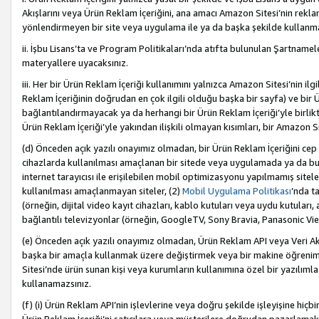
Akışlarını veya Ürün Reklam İçeriğini, ana amacı Amazon Sitesi’nin rek
yönlendirmeyen bir site veya uygulama ile ya da başka şekilde kullanm
ii. İşbu Lisans’ta ve Program Politikaları’nda atıfta bulunulan Şartnamel
materyallere uyacaksınız.
iii. Her bir Ürün Reklam İçeriği kullanımını yalnızca Amazon Sitesi’nin ilg
Reklam İçeriğinin doğrudan en çok ilgili olduğu başka bir sayfa) ve bir Ü
bağlantılandırmayacak ya da herhangi bir Ürün Reklam İçeriği’yle birli
Ürün Reklam İçeriği’yle yakından ilişkili olmayan kısımları, bir Amazon Sit
(d) Önceden açık yazılı onayımız olmadan, bir Ürün Reklam İçeriğini cep 
cihazlarda kullanılması amaçlanan bir sitede veya uygulamada ya da bunl
internet tarayıcısı ile erişilebilen mobil optimizasyonu yapılmamış sitel
kullanılması amaçlanmayan siteler, (2)
Mobil Uygulama Politikası
’nda t
(örneğin, dijital video kayıt cihazları, kablo kutuları veya uydu kutuları,
bağlantılı televizyonlar (örneğin, GoogleTV, Sony Bravia, Panasonic Vier
(e) Önceden açık yazılı onayımız olmadan, Ürün Reklam API veya Veri Ak
başka bir amaçla kullanmak üzere değiştirmek veya bir makine öğrenim
Sitesi’nde ürün sunan kişi veya kurumların kullanımına özel bir yazılım
kullanamazsınız.
(f) (i) Ürün Reklam API’nin işlevlerine veya doğru şekilde işleyişine h