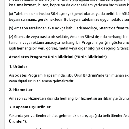
kısaltma hizmeti, buton, köprü ya da diğer reklam yerleşim biçimlerini 
(x) Talebimiz üzerine, bu Sözleşmeye (genel olarak ya da belirli bir hük
beyanı sunmanız gerekmektedir. Bu beyanı talebimize uygun şekilde sunma
(y) Amazon tarafından aksi açıkça kabul edilmedikçe, Siteniz’de fiyat tak
(z) Sitenizde veya başka bir şekilde, Amazon Sitesi dışında herhangi bi
tanıtımı veya reklamı amacıyla herhangi bir Program İçeriğini gösterem
ilgili herhangi bir veri, görsel, metin veya diğer bilgi ya da içeriği Si
Associates Programı Ürün Bildirimi (“Ürün Bildirimi”)
1. Ürünler
Associates Programı kapsamında, işbu Ürün Bildirimi’nde tanımlanan ekle
veya dijital ürün anlamına gelmektedir.
2. Hizmetler
Amazon Ev Hizmetleri dışında herhangi bir hizmet şu an itibariyle Ürünl
3. Kapsam Dışı Ürünler
Yukarıda yer verilenlere halel gelmemek üzere, aşağıda belirtilenler Ass
Ürünler
”):