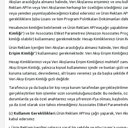
Akışları aracılığıyla almanız halinde, Veri Akışlarına erişiminiz ve onu k
Reklam API’ın veya Veri Akışlarının herhangi bir özelliğini istediğimiz
veya yeniden yayımlayabileceğimizi kabul edersiniz ve Ürün Reklam API’a v
gerekliliklere (işbu Lisans ve tüm Program Politikaları Dokümanları da
Hesabınızın kimliğini belirlemek ve Ürün Reklam API’ınaçağrı yapabilmek i
Kimliği
”) ve bir Associates Etiket Parametresi (Amazon Associates Prog
kimliği olabilir) kullanmanız gerekmektedir. Hesap Kimliklerinizi Ürün R
Ürün Reklam İçeriğini Veri Akışları aracılığıyla almanız halinde, Veri Akış
Erişim Kimliği
”) kullanmanız gerekmektedir. Veri Akışı Erişim Kimliğiniz
Hesap Kimliklerinizi veya Veri Akışlarına Erişim Kimliğinizi muhtelif zama
Akışı Erişim Kimliği, yalnızca kişisel kullanımınız içindir ve bunları giz
kuruma satamaz, devredemez, alt lisans veremez ya da başka şekilde ifşa
Veri Akışı Erişim Kimliği gizli değildir.
Tarafınızca ya da başka bir kişi veya kurum tarafından gerçekleştirilmes
gerçekleştirilen tüm işlemler sizin sorumluluğunuzdadır. Bu nedenle, öze
durumlarda ya da özel anahtarınız veya şifrenizin ifşa olması, kaybolmas
ya da özel olarak size tahsis etmediğimiz Associates Etiket Parametreleri
(c)
Kullanım Gereklilikleri.
Ürün Reklam API’ına çağrı yaparak, Veri Akı
kabul edersiniz:
i. Ürün Reklam İçeriğini yalnızca yasal bir şekilde ve işbu Lisans’a uygun