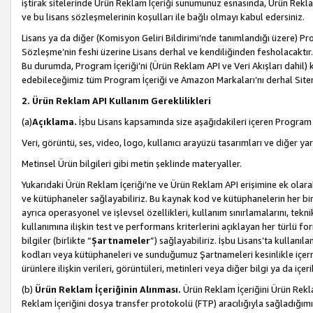
iştirak sitelerinde Ürün Reklam İçeriği sunumunuz esnasında, Ürün Reklam 
ve bu lisans sözleşmelerinin koşulları ile bağlı olmayı kabul edersiniz.
Lisans ya da diğer (Komisyon Geliri Bildirimi’nde tanımlandığı üzer
Sözleşme’nin feshi üzerine Lisans derhal ve kendiliğinden fesholacaktır.
Bu durumda, Program İçeriği’ni (Ürün Reklam API ve Veri Akışları dahil
edebileceğimiz tüm Program İçeriği ve Amazon Markaları’nı derhal Siteni
2. Ürün Reklam API Kullanım Gereklilikleri
(a)
Açıklama.
İşbu Lisans kapsamında size aşağıdakileri içeren Program İ
Veri, görüntü, ses, video, logo, kullanıcı arayüzü tasarımları ve diğer ya
Metinsel Ürün bilgileri gibi metin şeklinde materyaller.
Yukarıdaki Ürün Reklam İçeriği’ne ve Ürün Reklam API erişimine ek olar
ve kütüphaneler sağlayabiliriz. Bu kaynak kod ve kütüphanelerin her biri s
ayrıca operasyonel ve işlevsel özellikleri, kullanım sınırlamalarını, tekn
kullanımına ilişkin test ve performans kriterlerini açıklayan her türlü fo
bilgiler (birlikte “
Şartnameler
”) sağlayabiliriz. İşbu Lisans’ta kullan
kodları veya kütüphaneleri ve sunduğumuz Şartnameleri kesinlikle içerme
ürünlere ilişkin verileri, görüntüleri, metinleri veya diğer bilgi ya da içer
(b)
Ürün Reklam İçeriğinin Alınması.
Ürün Reklam İçeriğini Ürün Rekla
Reklam İçeriğini dosya transfer protokolü (FTP) aracılığıyla sağladığımız 