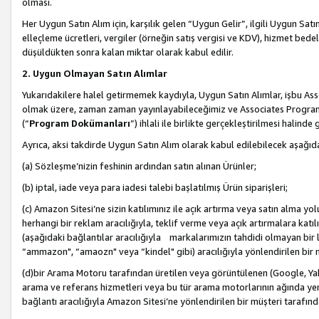
olması.
Her Uygun Satın Alım için, karşılık gelen “Uygun Gelir”, ilgili Uygun Satın
elleçleme ücretleri, vergiler (örneğin satış vergisi ve KDV), hizmet bedell
düşüldükten sonra kalan miktar olarak kabul edilir.
2. Uygun Olmayan Satın Alımlar
Yukarıdakilere halel getirmemek kaydıyla, Uygun Satın Alımlar, işbu Ass
olmak üzere, zaman zaman yayınlayabileceğimiz ve Associates Programı’
(“
Program Dokümanları
”) ihlali ile birlikte gerçekleştirilmesi halinde
Ayrıca, aksi takdirde Uygun Satın Alım olarak kabul edilebilecek aşağıda
(a) Sözleşme’nizin feshinin ardından satın alınan Ürünler;
(b) iptal, iade veya para iadesi talebi başlatılmış Ürün siparişleri;
(c) Amazon Sitesi’ne sizin katılımınız ile açık artırma veya satın alma yol
herhangi bir reklam aracılığıyla, teklif verme veya açık artırmalara ka
(aşağıdaki bağlantılar aracılığıyla markalarımızın tahdidi olmayan bir lis
“ammazon", “amaozn" veya “kindel" gibi) aracılığıyla yönlendirilen bir 
(d)bir Arama Motoru tarafından üretilen veya görüntülenen (Google, Ya
arama ve referans hizmetleri veya bu tür arama motorlarının ağında yer 
bağlantı aracılığıyla Amazon Sitesi’ne yönlendirilen bir müşteri tarafınd