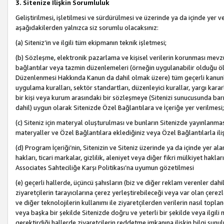
3. Sitenize İlişkin Sorumluluk
Geliştirilmesi, işletilmesi ve sürdürülmesi ve üzerinde ya da içinde yer ve
aşağıdakilerden yalnızca siz sorumlu olacaksınız:
(a) Siteniz’in ve ilgili tüm ekipmanın teknik işletmesi;
(b) Sözleşme, elektronik pazarlama ve kişisel verilerin korunması mevzua
bağlantılar veya tazmin düzenlemeleri (örneğin uygulanabilir olduğu ölç
Düzenlenmesi Hakkında Kanun da dahil olmak üzere) tüm geçerli kanunlar, y
uygulama kuralları, sektör standartları, düzenleyici kurallar, yargı kararl
bir kişi veya kurum arasındaki bir sözleşmeye (Sitenizi sunucusunda barı
dahil) uygun olarak Sitenizde Özel Bağlantılara ve İçeriğe yer verilmesi;
(c) Siteniz için materyal oluşturulması ve bunların Sitenizde yayınlanmas
materyaller ve Özel Bağlantılara eklediğiniz veya Özel Bağlantılarla ili
(d) Program İçeriği’nin, Sitenizin ve Siteniz üzerinde ya da içinde yer al
hakları, ticari markalar, gizlilik, aleniyet veya diğer fikri mülkiyet hak
Associates Sahteciliğe Karşı Politikası’na uyumun gözetilmesi
(e) geçerli hallerde, üçüncü şahısların (biz ve diğer reklam verenler dah
ziyaretçilerin tarayıcılarına çerez yerleştirebileceği veya var olan çerezler
ve diğer teknolojilerin kullanımı ile ziyaretçilerden verilerin nasıl toplandı
veya başka bir şekilde Sitenizde doğru ve yeterli bir şekilde veya ilgili 
gerektirdiği hallerde ziyaretçilerin reddetme imkanına ilişkin bilgi sunul