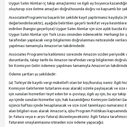
Uygun Satın Alımları iç takip amaçlarımız ve ilgili ay boyunca kazandığ
oluşturup size iletme amaçları doğrultusunda doğru ve kapsamlı bir şek
AssociatesProgramı’na başarılı bir şekilde kayıt yaptırmanız kaydıyla (
değerlendirilecektir), aşağıda belirtilen geçerli tevkifat veya kesintilere
indirilen (hangisi geçerliyse) Uygun Satın Alımlar için size aylık bazda 
Uygun Satın Alımlar için Türk Lirası cinsinden ödenecektir. Herhangi b
tarafından yapılacak vergi bilgilerinin doğrulanması neticesinde verile
yapılması tamamıyla Amazon’un takdirindedir.
Associates Programı’na katılımınız sürecinde Amazon sizden periyodik verg
durumlarda, talep tarihi ile Amazon tarafından vergi bilgilerinin doğru
bir Komisyon Geliri ödemesi yapılması tamamıyla Amazon’un takdirinde
Ödeme şartları şu şekildedir:
(a) Türkiye’de kayıtlı vergi mükellefi olan bir kişi/kuruluş iseniz: İlgili
Komisyon Gelirlerinin tutarlarını esas alarak) sizinle paylaşacak ve siz
için sunulan hizmetleri teyit eden bir e-postayı, ilgili ay için, bu ayı 
ayı içinde sunulan hizmetler için, hak kazandığınız Komisyon Gelirleri (i
üçüncü haftası içinde hesaplanacak ve size özel tanımlayıcı numaranız ile
alan bilgileri esas alarak Amazon’a, işbu Program Politikası kapsamında a
(e-fatura veya e-arşiv fatura) düzenleyeceksiniz. İlgili fatura tarafımı
faturanın onaylanmasına istinaden size ödeme yapacağız.