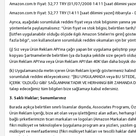
Amazon.com.tr Fiyat: 32,77 TRY (01/07/2008 14:11 [saat dilimini yazın] 
Amazon.com.tr Fiyat: 32,77 TRY (14:11 [saat dilimini yazın] itibarıyla - 
Ayrıca, aşağıdaki sorumluluk reddini fiyat veya stok bilgisinin yanına yer
yöntemlerle paylaşmalısınız: “Ürün fiyat ve stok bilgisi, belirtilen tarih
[lütfen uygulanabilir olduğu ölçüde ilgili Amazon Siteleri’ni girin] göste
fazla bilgi”, son kullanıcıların sorumluluk reddini okumaları için bir yön
(j) Siz veya Ürün Reklam API’ına çağrı yapan bir uygulama geliştirip ya
kopyası Şartnamelerde belirtilen (ya da başka şekilde size geçerli olduğ
Ürün Reklam API’ına veya Ürün Reklam API’dan 40K’dan daha büyük do
(k) Uygulamanızda metin içeren Ürün Reklam İçeriği göstermeniz halinde
sorumluluk reddini ekleyeceksiniz: “[BU UYGULAMADA veya BU SİTEDE,
İÇERİK ‘OLDUĞU GİBİ’ SAĞLANMAKTADIR VE HERHANGİ BİR ZAMANDA DEĞİŞ
talep edeceğimiz tüm bilgileri bize sağlamayı kabul edersiniz.
3. Saklı Haklar; Sunumlarınız
Burada açıkça belirtilen sınırlı lisanslar dışında, Associates Programı, Ö
Ürün Reklam İçeriği, bize ait olan veya işlettiğimiz alan adları, herhangi
bağlı şirketlerimizin ticari markaları ve logoları (Amazon Markaları dah
fikri mülkiyet ve teknolojilere (uygulama program ara yüzleri, yazılım gel
mülkiyet ve menfaatlerimiz (fikri mülkiyet hakları ve tescilli haklar dahil)