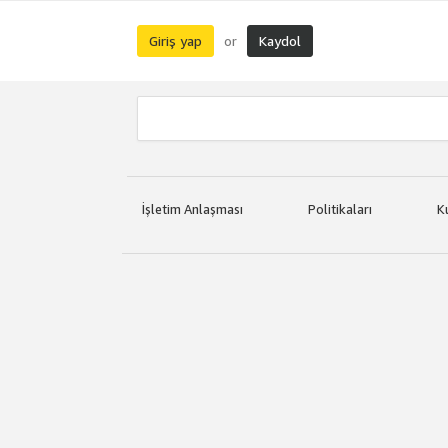
Giriş yap
Kaydol
or
İşletim Anlaşması
Politikaları
K