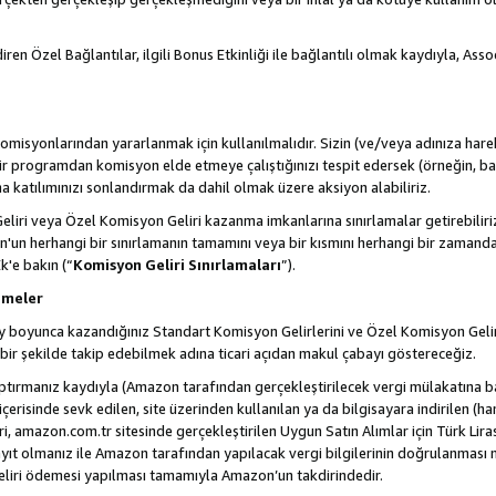
ren Özel Bağlantılar, ilgili Bonus Etkinliği ile bağlantılı olmak kaydıyla, Ass
misyonlarından yararlanmak için kullanılmalıdır. Sizin (ve/veya adınıza harek
rogramdan komisyon elde etmeye çalıştığınızı tespit edersek (örneğin, bağl
 katılımınızı sonlandırmak da dahil olmak üzere aksiyon alabiliriz.
liri veya Özel Komisyon Geliri kazanma imkanlarına sınırlamalar getirebilir
n'un herhangi bir sınırlamanın tamamını veya bir kısmını herhangi bir zamand
Ek'e bakın (“
Komisyon Geliri Sınırlamaları
”).
emeler
i ay boyunca kazandığınız Standart Komisyon Gelirlerini ve Özel Komisyon Gelir
ir şekilde takip edebilmek adına ticari açıdan makul çabayı göstereceğiz.
ptırmanız kaydıyla (Amazon tarafından gerçekleştirilecek vergi mülakatına bağ
 içerisinde sevk edilen, site üzerinden kullanılan ya da bilgisayara indirilen (ha
, amazon.com.tr sitesinde gerçekleştirilen Uygun Satın Alımlar için Türk Lira
t olmanız ile Amazon tarafından yapılacak vergi bilgilerinin doğrulanması n
eliri ödemesi yapılması tamamıyla Amazon’un takdirindedir.