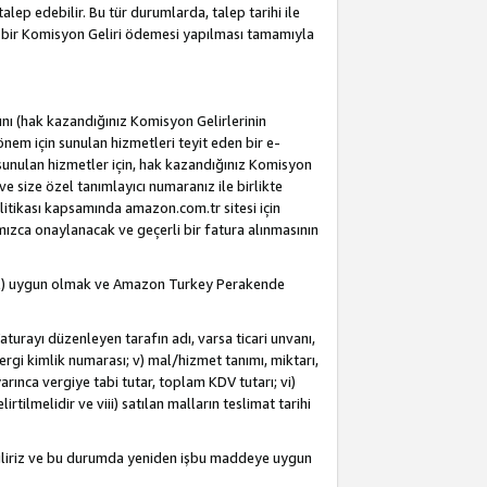
alep edebilir. Bu tür durumlarda, talep tarihi ile
i bir Komisyon Geliri ödemesi yapılması tamamıyla
rını (hak kazandığınız Komisyon Gelirlerinin
önem için sunulan hizmetleri teyit eden bir e-
e sunulan hizmetler için, hak kazandığınız Komisyon
ve size özel tanımlayıcı numaranız ile birlikte
litikası kapsamında amazon.com.tr sitesi için
fımızca onaylanacak ve geçerli bir fatura alınmasının
dahil) uygun olmak ve Amazon Turkey Perakende
Faturayı düzenleyen tarafın adı, varsa ticari unvanı,
 vergi kimlik numarası; v) mal/hizmet tanımı, miktarı,
arınca vergiye tabi tutar, toplam KDV tutarı; vi)
rtilmelidir ve viii) satılan malların teslimat tarihi
ebiliriz ve bu durumda yeniden işbu maddeye uygun