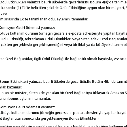
, Ödül Etkinlikleri yalnızca belirli ülkelerde geçerlidir.Bu Bölüm 4(a)’da tanım
 kazanılır:(1) Ek’te belirtilen şekilde Ödül Etkinliğine uygun olan bir müşteri,
; ve
m sırasında Ek’te tanımlanan ödül eylemini tamamlar.
Komisyon Geliri ödemesi yapmaz:
a kötüye kullanım durumu (örneğin geçersiz e-posta adresleriyle yapılan kayıtla
la Ödül Etkinliği, tekrarlayan Ödül Etkinlikleri veya Sitenizdeki Özel Bağlantı
rçekten gerçekleşip gerçekleşmediğini veya bir ihlal ya da kötüye kullanım 
en Özel Bağlantılar, ilgili Ödül Etkinliği ile bağlantılı olmak kaydıyla, Assoc
, Bonus Etkinlikleri yalnızca belirli ülkelerde geçerlidir.Bu Bölüm 4(b)’de tanı
arak kazanılır:
n olan bir müşteri, Sitenizde yer alan bir Özel Bağlantıya tıklayarak Amazon S
lanan bonus eylemini tamamlar.
Komisyon Geliri ödemesi yapmaz:
a kötüye kullanım durumu (örneğin geçersiz e-posta adresleriyle yapılan kayıtl
el Bağlantılar sonucunda gerçekleşmeyen Bonus Etkinlikleri).
erçekten gerçekleşip gerçekleşmediğini veya bir ihlal ya da kötüye kullanım 