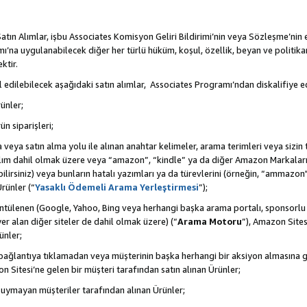
tın Alımlar, işbu Associates Komisyon Geliri Bildirimi’nin veya Sözleşme’nin
na uygulanabilecek diğer her türlü hüküm, koşul, özellik, beyan ve politikan
ktir.
 edilebilecek aşağıdaki satın alımlar, Associates Programı’ndan diskalifiye ed
ünler;
ün siparişleri;
rma veya satın alma yolu ile alınan anahtar kelimeler, arama terimleri veya sizin
atılım dahil olmak üzere veya “amazon”, “kindle” ya da diğer Amazon Markaları
ilirsiniz) veya bunların hatalı yazımları ya da türevlerini (örneğin, “ammazon"
rünler (“
Yasaklı Ödemeli Arama Yerleştirmesi
”);
ntülenen (Google, Yahoo, Bing veya herhangi başka arama portalı, sponsorlu
r alan diğer siteler de dahil olmak üzere) (“
Arama Motoru
”), Amazon Sites
ünler;
 bir bağlantıya tıklamadan veya müşterinin başka herhangi bir aksiyon almasına
n Sitesi’ne gelen bir müşteri tarafından satın alınan Ürünler;
 uymayan müşteriler tarafından alınan Ürünler;