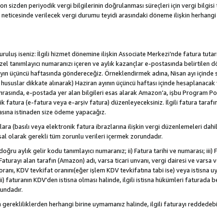
sizden periyodik vergi bilgilerinin doğrulanması süreçleri için vergi bilgisi t
 neticesinde verilecek vergi durumu teyidi arasındaki döneme ilişkin herhang
/kuruluş iseniz: İlgili hizmet dönemine ilişkin Associate Merkezi’nde fatura tuta
özel tanımlayıcı numaranızı içeren ve aylık kazançlar e-postasında belirtilen d
yen ayın üçüncü haftasında göndereceğiz. Örneklendirmek adına, Nisan ayı içind
. hususlar dikkate alınarak) Haziran ayının üçüncü haftası içinde hesaplanacak 
Sonrasında, e-postada yer alan bilgileri esas alarak Amazon’a, işbu Program Po
nik fatura (e-fatura veya e-arşiv fatura) düzenleyeceksiniz. İlgili fatura tara
asına istinaden size ödeme yapacağız.
nlara (basılı veya elektronik fatura ibrazlarına ilişkin vergi düzenlemeleri 
sal olarak gerekli tüm zorunlu verileri içermek zorundadır.
doğru aylık gelir kodu tanımlayıcı numaranız; ii) Fatura tarihi ve numarası; iii) 
) Faturayı alan tarafın (Amazon) adı, varsa ticari unvanı, vergi dairesi ve varsa
ranı, KDV tevkifat oranını(eğer işlem KDV tevkifatına tabi ise) veya istisna uy
i) faturanın KDV’den istisna olması halinde, ilgili istisna hükümleri faturada beli
rundadır.
n gerekliliklerden herhangi birine uymamanız halinde, ilgili faturayı redded