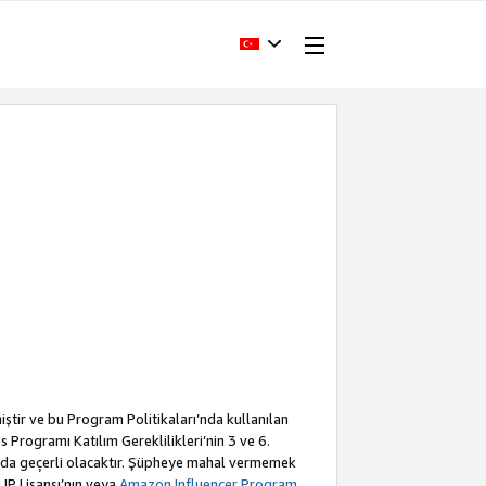
iştir ve bu Program Politikaları’nda kullanılan
Programı Katılım Gereklilikleri’nin 3 ve 6.
a da geçerli olacaktır. Şüpheye mahal vermemek
 IP Lisansı’nın veya
Amazon Influencer Program