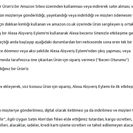
 bir Ürün’ü bir Amazon Sitesi üzerinden kullanması veya indirerek satın alması; 
rün müşteriye gönderildiği, yayınlandığı veya indirildiği ve müşteri ödemesin
için dükkan kimliği kullanan ve amazon.co.uk üzerinde Ürün sergileyen iş ortakl
iş bir Alexa Alışveriş Eylemi’ni kullanarak Alexa becerisi Sitenizle etkileşime g
e geçtiği anda başlayıp aşağıdaki durumlardan biri neticesinde sona eren tek b
ize dönmesi veya aksi şekilde Alexa Alışveriş Eylemi'nden çıkış yapması, veya
mında tarafınızca öne çıkarılan Ürün için sipariş vermesi (“Beceri Oturumu”)
ığınız bir Ürün’ü:
 ekleyerek, söz konusu Ürün için siparişi, Alexa Alışveriş Eylemi ile ilk etkile
nün müşteriye gönderilmesi, dijital olarak iletilmesi ya da indirilmesi ve müşter
r”, ilgili Uygun Satın Alım’dan fiilen elde ettiğimiz tutardan; kargo ücretleri, 
lleri, alacaklar, iadeler, kredi kartı işleme ücretleri ve tahsil edilemeyen al