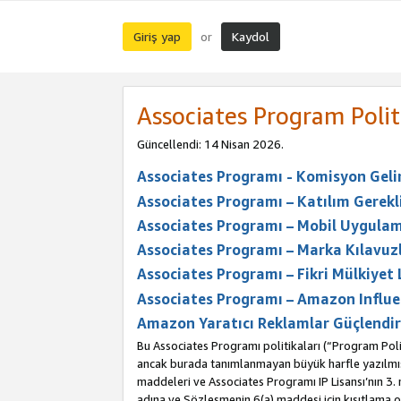
Giriş yap
Kaydol
or
Associates Program Polit
Güncellendi: 14 Nisan 2026.
Associates Programı - Komisyon Geliri
Associates Programı – Katılım Gerekli
Associates Programı – Mobil Uygulam
Associates Programı – Marka Kılavuzl
Associates Programı – Fikri Mülkiyet 
Associates Programı – Amazon Influe
Amazon Yaratıcı Reklamlar Güçlendir
Bu Associates Programı politikaları (“Program Polit
ancak burada tanımlanmayan büyük harfle yazılmış t
maddeleri ve Associates Programı IP Lisansı’nın 3
adına ve Sözleşmenin 6(a) maddesi için kısıtlama ol