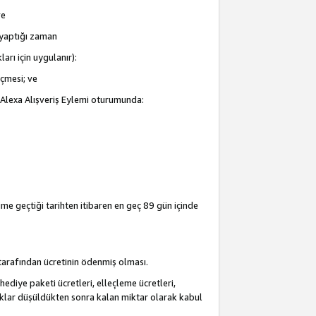
ve
i yaptığı zaman
arı için uygulanır):
eçmesi; ve
ir Alexa Alışveriş Eylemi oturumunda:
şime geçtiği tarihten itibaren en geç 89 gün içinde
i tarafından ücretinin ödenmiş olması.
hediye paketi ücretleri, elleçleme ücretleri,
acaklar düşüldükten sonra kalan miktar olarak kabul