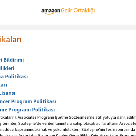
ikaları
 Bildirimi
likleri
a Politikası
arı
Lisansı
ncer Program Politikası
me Programı Politikası
ikaları”), Associates Programı İşletme Sözleşmesi’ne atıf yoluyla dahil edilm
erimler, Sözleşme’de verilen tanımlara sahip olacaktır. Tarafların Associates 
. maddesi kapsamındaki hak ve yükümlülükleri, Sözleşme’nin feshi sonrasınd
maksızın, Associates Programı Katılım Gereklilikleri’nin, Associates Programı