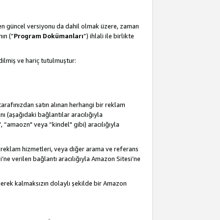
 en güncel versiyonu da dahil olmak üzere, zaman
ın (“
Program Dokümanları
”) ihlali ile birlikte
ilmiş ve hariç tutulmuştur:
 tarafınızdan satın alınan herhangi bir reklam
nı (aşağıdaki bağlantılar aracılığıyla
, “amaozn" veya “kindel" gibi) aracılığıyla
 reklam hizmetleri, veya diğer arama ve referans
i’ne verilen bağlantı aracılığıyla Amazon Sitesi’ne
 gerek kalmaksızın dolaylı şekilde bir Amazon