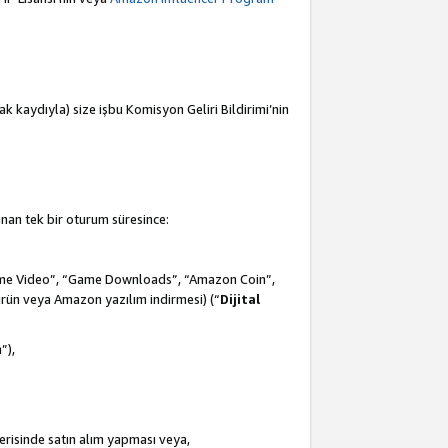
mak kaydıyla) size işbu Komisyon Geliri Bildirimi’nin
anan tek bir oturum süresince:
Prime Video”, “Game Downloads”, “Amazon Coin”,
ürün veya Amazon yazılım indirmesi) (“
Dijital
m
”),
çerisinde satın alım yapması veya,