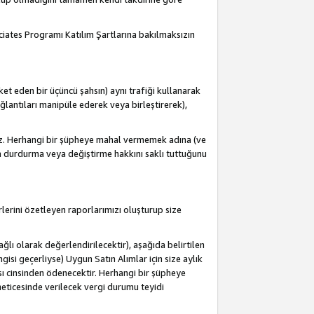
ociates Programı Katılım Şartlarına bakılmaksızın
et eden bir üçüncü şahsın) aynı trafiği kullanarak
antıları manipüle ederek veya birleştirerek),
iz. Herhangi bir şüpheye mahal vermemek adına (ve
a durdurma veya değiştirme hakkını saklı tuttuğunu
lerini özetleyen raporlarımızı oluşturup size
lı olarak değerlendirilecektir), aşağıda belirtilen
ngisi geçerliyse) Uygun Satın Alımlar için size aylık
sı cinsinden ödenecektir. Herhangi bir şüpheye
eticesinde verilecek vergi durumu teyidi