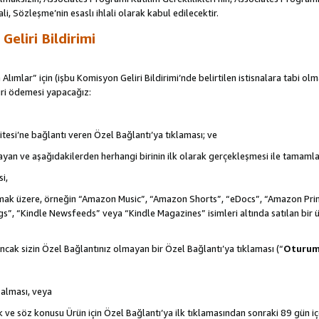
ali, Sözleşme’nin esaslı ihlali olarak kabul edilecektir.
eliri Bildirimi
 Alımlar” için (işbu Komisyon Geliri Bildirimi’nde belirtilen istisnalara tabi ol
ri ödemesi yapacağız:
itesi’ne bağlantı veren Özel Bağlantı’ya tıklaması; ve
şlayan ve aşağıdakilerden herhangi birinin ilk olarak gerçekleşmesi ile tamaml
i,
de olmak üzere, örneğin “Amazon Music”, “Amazon Shorts”, “eDocs”, “Amazon 
s”, “Kindle Newsfeeds” veya “Kindle Magazines” isimleri altında satılan bir 
ncak sizin Özel Bağlantınız olmayan bir Özel Bağlantı’ya tıklaması (“
Oturu
n alması, veya
ek ve söz konusu Ürün için Özel Bağlantı’ya ilk tıklamasından sonraki 89 gün i