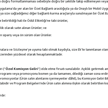
nın doğru formatlanmaması sebebiyle doğru bir şekilde takip edilemeyen veya
gulama’da yer alan bir Özel Bağlantı aracılığıyla ya da Onaylı bir Mobil Uyg
ya size sağladığımız diğer bağlantı kurma araçlarıyla sunulmayan bir Özel Bağl
belirtildiği hali ile Ödül Etkinliği’ne tabi ürünler,
ik olarak satın alınan Ürünler; ve
ön sipariş veya ön sürüm olan Ürünler.
lamalara ve Sözleşme’ye uyuma tabi olmak kaydıyla, size Ek’te tanımlanan stan
 üzerinden yüzdesel olarak hesaplanmaktadır.
ri (“
Özel Komisyon Geliri
”) elde etme fırsatı sunulabilir. Açıklık getirmek 
programı veya promosyonu kısmen ya da tamamen, dilediği zaman sona erdirme
romosyonlar (Ürün satın alımlarını içermeyenler dâhil), bu Komisyon Geliri Bi
abidir ve Program Belgeleri’nde Ürün satın alımına ilişkin olarak belirtilen 
rdır: