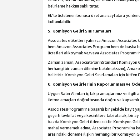
belirleme hakkını saklı tutar.
Ek’te listelenen bonusa özel ana sayfalara yönlendi
kullanılabilir.
5. Komisyon Geliri Sınırlamaları
Associates etiketleri yalnızca Amazon Associates ko
hem Amazon Associates Programı hem de başka bir p
ücretleri alıkoymak ve/veya Associates Programı’na
Zaman zaman, Associate’larınStandart Komisyon Ge
herhangi bir zaman dilimine bakılmaksızın), Amazo
belirtiriz. Komisyon Geliri Sınırlamaları için lütfen 
6. Komisyon Gelirlerinin Raporlanması ve Öd
Uygun Satın Alımları iç takip amaçlarımız ve ilgil
iletme amaçları doğrultusunda doğru ve kapsamlı b
AssociatesProgramı’na başarılı bir şekilde kayıt ya
geçerli tevkifat veya kesintilere tabi olarak, bir ay
bazda Komisyon Geliri ödenecektir. Komisyon Geliri
mahal vermemek adına, Associates Programı’na kayı
arasındaki döneme ilişkin herhangi bir Komisyon G