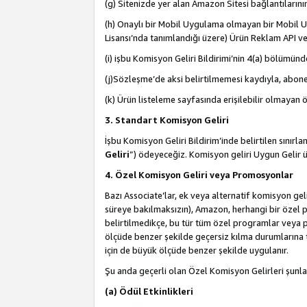
(g) Sitenizde yer alan Amazon Sitesi bağlantıları
(h) Onaylı bir Mobil Uygulama olmayan bir Mobil Uy
Lisansı’nda tanımlandığı üzere) Ürün Reklam API ve
(i) işbu Komisyon Geliri Bildirimi’nin 4(a) bölümünde 
(j)Sözleşme’de aksi belirtilmemesi kaydıyla, abonel
(k) Ürün listeleme sayfasında erişilebilir olmayan 
3. Standart Komisyon Geliri
İşbu Komisyon Geliri Bildirim’inde belirtilen sınır
Geliri
”) ödeyeceğiz. Komisyon geliri Uygun Gelir
4. Özel Komisyon Geliri veya Promosyonlar
Bazı Associate’lar, ek veya alternatif komisyon geli
süreye bakılmaksızın), Amazon, herhangi bir özel 
belirtilmedikçe, bu tür tüm özel programlar veya p
ölçüde benzer şekilde geçersiz kılma durumlarına t
için de büyük ölçüde benzer şekilde uygulanır.
Şu anda geçerli olan Özel Komisyon Gelirleri şunla
(a) Ödül Etkinlikleri