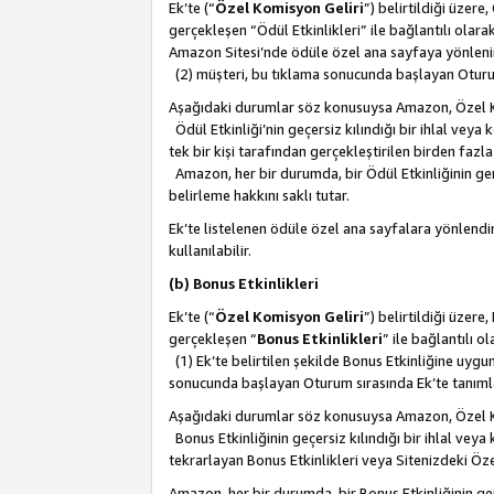
Ek’te (“
Özel Komisyon Geliri
”) belirtildiği üzere
gerçekleşen “Ödül Etkinlikleri” ile bağlantılı olarak
Amazon Sitesi’nde ödüle özel ana sayfaya yönlenir
(2) müşteri, bu tıklama sonucunda başlayan Oturu
Aşağıdaki durumlar söz konusuysa Amazon, Özel 
Ödül Etkinliği’nin geçersiz kılındığı bir ihlal vey
tek bir kişi tarafından gerçekleştirilen birden faz
Amazon, her bir durumda, bir Ödül Etkinliğinin ge
belirleme hakkını saklı tutar.
Ek’te listelenen ödüle özel ana sayfalara yönlendir
kullanılabilir.
(b) Bonus Etkinlikleri
Ek’te (“
Özel Komisyon Geliri
”) belirtildiği üzere
gerçekleşen “
Bonus Etkinlikleri
” ile bağlantılı ol
(1) Ek’te belirtilen şekilde Bonus Etkinliğine uygu
sonucunda başlayan Oturum sırasında Ek’te tanım
Aşağıdaki durumlar söz konusuysa Amazon, Özel 
Bonus Etkinliğinin geçersiz kılındığı bir ihlal vey
tekrarlayan Bonus Etkinlikleri veya Sitenizdeki Öz
Amazon, her bir durumda, bir Bonus Etkinliğinin g