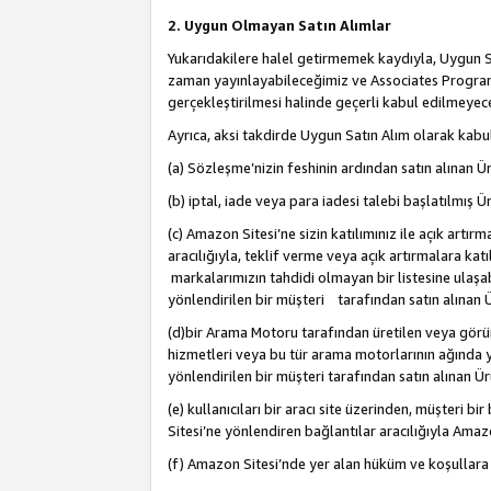
2. Uygun Olmayan Satın Alımlar
Yukarıdakilere halel getirmemek kaydıyla, Uygun Sa
zaman yayınlayabileceğimiz ve Associates Programı’
gerçekleştirilmesi halinde geçerli kabul edilmeyece
Ayrıca, aksi takdirde Uygun Satın Alım olarak kabul
(a) Sözleşme’nizin feshinin ardından satın alınan Ür
(b) iptal, iade veya para iadesi talebi başlatılmış Ür
(c) Amazon Sitesi’ne sizin katılımınız ile açık artı
aracılığıyla, teklif verme veya açık artırmalara k
markalarımızın tahdidi olmayan bir listesine ulaşab
yönlendirilen bir müşteri tarafından satın alınan Ü
(d)bir Arama Motoru tarafından üretilen veya görü
hizmetleri veya bu tür arama motorlarının ağında ye
yönlendirilen bir müşteri tarafından satın alınan Ür
(e) kullanıcıları bir aracı site üzerinden, müşteri
Sitesi’ne yönlendiren bağlantılar aracılığıyla Amazo
(f) Amazon Sitesi’nde yer alan hüküm ve koşullara