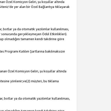
lanan Özel Komisyon Geliri, şu koşullar altında
 Siteniz’de yer alan bir Özel Bağlantıya tıklayarak
r, botlar ya da otomatik yazılımlar kullanılması,
lar sonucunda gerçekleşmeyen Ödül Etkinlikleri).
olup olmadığını tamamen kendi takdirine göre
iates Programı Katılım Şartlarına bakılmaksızın
mlanan Özel Komisyon Geliri, şu koşullar altında
itesine yönlenir;ve(2) müşteri, bu tıklama
ar, botlar ya da otomatik yazılımlar kullanılması,
olup olmadığını tamamen kendi takdirine göre