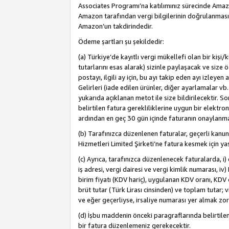
Associates Programı’na katılımınız sürecinde Amazon 
Amazon tarafından vergi bilgilerinin doğrulanması
Amazon’un takdirindedir.
Ödeme şartları şu şekildedir:
(a) Türkiye’de kayıtlı vergi mükellefi olan bir kişi
tutarlarını esas alarak) sizinle paylaşacak ve size 
postayı, ilgili ay için, bu ayı takip eden ayı izle
Gelirleri (iade edilen ürünler, diğer ayarlamalar vb
yukarıda açıklanan metot ile size bildirilecektir. 
belirtilen fatura gerekliliklerine uygun bir elektro
ardından en geç 30 gün içinde faturanın onaylanm
(b) Tarafınızca düzenlenen faturalar, geçerli kanu
Hizmetleri Limited Şirketi’ne fatura kesmek için ya
(c) Ayrıca, tarafınızca düzenlenecek faturalarda, i) 
iş adresi, vergi dairesi ve vergi kimlik numarası, iv
birim fiyatı (KDV hariç), uygulanan KDV oranı, KDV o
brüt tutar (Türk Lirası cinsinden) ve toplam tutar; vi
ve eğer geçerliyse, irsaliye numarası yer almak zo
(d) İşbu maddenin önceki paragraflarında belirtile
bir fatura düzenlemeniz gerekecektir.