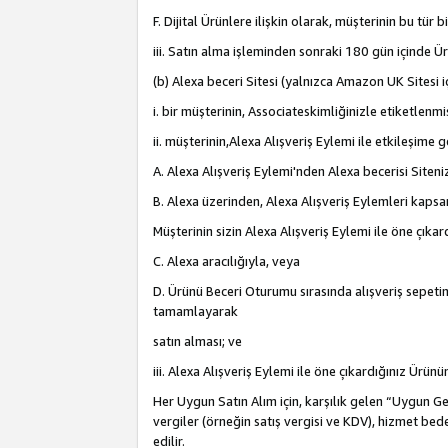
F. Dijital Ürünlere ilişkin olarak, müşterinin bu tür
iii. Satın alma işleminden sonraki 180 gün içinde Ü
(b) Alexa beceri Sitesi (yalnızca Amazon UK Sitesi 
i. bir müşterinin, Associateskimliğinizle etiketlenm
ii. müşterinin,Alexa Alışveriş Eylemi ile etkileşim
A. Alexa Alışveriş Eylemi'nden Alexa becerisi Siten
B. Alexa üzerinden, Alexa Alışveriş Eylemleri kapsa
Müşterinin sizin Alexa Alışveriş Eylemi ile öne çıkard
C. Alexa aracılığıyla, veya
D. Ürünü Beceri Oturumu sırasında alışveriş sepetine
tamamlayarak
satın alması; ve
iii. Alexa Alışveriş Eylemi ile öne çıkardığınız Ürü
Her Uygun Satın Alım için, karşılık gelen “Uygun Geli
vergiler (örneğin satış vergisi ve KDV), hizmet bede
edilir.