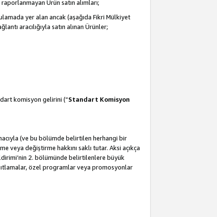
 raporlanmayan Ürün satın alımları;
ulamada yer alan ancak (aşağıda Fikri Mülkiyet
antı aracılığıyla satın alınan Ürünler;
dart komisyon gelirini (“
Standart Komisyon
amacıyla (ve bu bölümde belirtilen herhangi bir
 veya değiştirme hakkını saklı tutar. Aksi açıkça
ldirimi’nin 2. bölümünde belirtilenlere büyük
kısıtlamalar, özel programlar veya promosyonlar