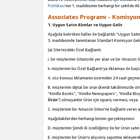
Politikası
’nın 1. maddesinin herhangi bir şekilde ihl
Associates Programı - Komisyon G
1. Uygun Satın Alımlar ve Uygun Gelir
Aşağıda belirtilen haller ile bağlantılı “Uygun Satın
3. maddesinde tanımlanan Standart Komisyon Geli
(a) Site’nizdeki Özel Bağlantı:
i. bir müşterinin Sitenizde yer alan ve bir Amazon S
ii. müşterinin bu Özel Bağlantı’ya tıklaması ile ba
A. söz konusu tıklamanın üzerinden 24 saat geçmes
B. müşterinin dijital bir ürün (kendi takdirimiz
“Kindle Books”, “Kindle Newspapers”, “Kindle Blog
Ürün
”) olmayanbir Ürün için sipariş vermesi, veya
C. müşterinin bir Amazon Sitesi’ne bağlantı veren a
Aşağıdakilerden herhangi birinin gerçekleşmesi:
D. müşterinin Şimdi Al özelliğimiz ile bir Ürün satı
E. müşterinin bir Ürün’ü alışveriş sepetine ekleyer