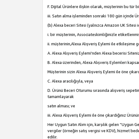
F. Dijital Ürünlere ilişkin olarak, müşterinin bu tür
iii. Satın alma işleminden sonraki 180 gün içinde Ü
(b) Alexa beceri Sitesi (yalnızca Amazon UK Sitesi 
i. bir müşterinin, Associateskimliğinizle etiketlenm
ii. müşterinin,Alexa Alışveriş Eylemi ile etkileşim
A. Alexa Alışveriş Eylemi'nden Alexa becerisi Siten
B. Alexa üzerinden, Alexa Alışveriş Eylemleri kapsa
Müşterinin sizin Alexa Alışveriş Eylemi ile öne çıkard
C. Alexa aracılığıyla, veya
D. Ürünü Beceri Oturumu sırasında alışveriş sepetine
tamamlayarak
satın alması; ve
iii. Alexa Alışveriş Eylemi ile öne çıkardığınız Ürü
Her Uygun Satın Alım için, karşılık gelen “Uygun Geli
vergiler (örneğin satış vergisi ve KDV), hizmet bede
edilir.