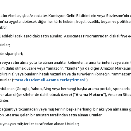
tın Alımlar, işbu Associates Komisyon Geliri Bildirimi’nin veya Sözleşme’nin
na uygulanabilecek diğer her türlü hüküm, koşul, özellik, beyan ve politikan
ktir.
 edilebilecek aşağıdaki satın alımlar, Associates Programı’ndan diskalifiye ed
ünler;
ün siparişleri;
rma veya satın alma yolu ile alınan anahtar kelimeler, arama terimleri veya sizin
atılım dahil olmak üzere veya “amazon”, “kindle” ya da diğer Amazon Markaları
ilirsiniz) veya bunların hatalı yazımları ya da türevlerini (örneğin, “ammazon"
rünler (“
Yasaklı Ödemeli Arama Yerleştirmesi
”);
ntülenen (Google, Yahoo, Bing veya herhangi başka arama portalı, sponsorlu
r alan diğer siteler de dahil olmak üzere) (“
Arama Motoru
”), Amazon Sites
ünler;
 bir bağlantıya tıklamadan veya müşterinin başka herhangi bir aksiyon almasına
n Sitesi’ne gelen bir müşteri tarafından satın alınan Ürünler;
 uymayan müşteriler tarafından alınan Ürünler;