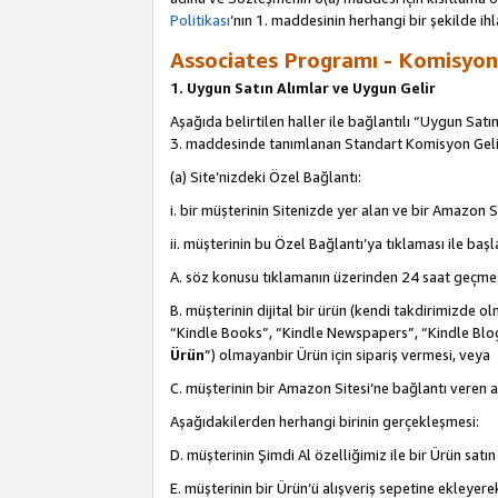
Politikası
’nın 1. maddesinin herhangi bir şekilde ihl
Associates Programı - Komisyon G
1. Uygun Satın Alımlar ve Uygun Gelir
Aşağıda belirtilen haller ile bağlantılı “Uygun Satın
3. maddesinde tanımlanan Standart Komisyon Geli
(a) Site’nizdeki Özel Bağlantı:
i. bir müşterinin Sitenizde yer alan ve bir Amazon S
ii. müşterinin bu Özel Bağlantı’ya tıklaması ile ba
A. söz konusu tıklamanın üzerinden 24 saat geçmes
B. müşterinin dijital bir ürün (kendi takdirimiz
“Kindle Books”, “Kindle Newspapers”, “Kindle Blog
Ürün
”) olmayanbir Ürün için sipariş vermesi, veya
C. müşterinin bir Amazon Sitesi’ne bağlantı veren a
Aşağıdakilerden herhangi birinin gerçekleşmesi:
D. müşterinin Şimdi Al özelliğimiz ile bir Ürün satı
E. müşterinin bir Ürün’ü alışveriş sepetine ekleyer