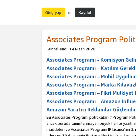
Giriş yap
Kaydol
or
Associates Program Polit
Güncellendi: 14 Nisan 2026.
Associates Programı - Komisyon Geliri
Associates Programı – Katılım Gerekli
Associates Programı – Mobil Uygulam
Associates Programı – Marka Kılavuzl
Associates Programı – Fikri Mülkiyet 
Associates Programı – Amazon Influe
Amazon Yaratıcı Reklamlar Güçlendir
Bu Associates Programı politikaları (“Program Polit
ancak burada tanımlanmayan büyük harfle yazılmış t
maddeleri ve Associates Programı IP Lisansı’nın 3
adına ve Sözleşmenin 6(a) maddesi için kısıtlama ol