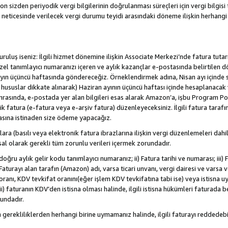
sizden periyodik vergi bilgilerinin doğrulanması süreçleri için vergi bilgisi t
 neticesinde verilecek vergi durumu teyidi arasındaki döneme ilişkin herhang
/kuruluş iseniz: İlgili hizmet dönemine ilişkin Associate Merkezi’nde fatura tuta
özel tanımlayıcı numaranızı içeren ve aylık kazançlar e-postasında belirtilen d
yen ayın üçüncü haftasında göndereceğiz. Örneklendirmek adına, Nisan ayı içind
. hususlar dikkate alınarak) Haziran ayının üçüncü haftası içinde hesaplanacak 
Sonrasında, e-postada yer alan bilgileri esas alarak Amazon’a, işbu Program Po
nik fatura (e-fatura veya e-arşiv fatura) düzenleyeceksiniz. İlgili fatura tara
asına istinaden size ödeme yapacağız.
nlara (basılı veya elektronik fatura ibrazlarına ilişkin vergi düzenlemeleri 
sal olarak gerekli tüm zorunlu verileri içermek zorundadır.
doğru aylık gelir kodu tanımlayıcı numaranız; ii) Fatura tarihi ve numarası; iii) 
) Faturayı alan tarafın (Amazon) adı, varsa ticari unvanı, vergi dairesi ve varsa
ranı, KDV tevkifat oranını(eğer işlem KDV tevkifatına tabi ise) veya istisna uy
i) faturanın KDV’den istisna olması halinde, ilgili istisna hükümleri faturada beli
rundadır.
n gerekliliklerden herhangi birine uymamanız halinde, ilgili faturayı redded