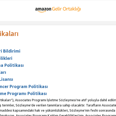
ikaları
 Bildirimi
likleri
a Politikası
arı
Lisansı
ncer Program Politikası
me Programı Politikası
ikaları”), Associates Programı İşletme Sözleşmesi’ne atıf yoluyla dahil edilm
erimler, Sözleşme’de verilen tanımlara sahip olacaktır. Tarafların Associates 
. maddesi kapsamındaki hak ve yükümlülükleri, Sözleşme’nin feshi sonrasınd
maksızın, Associates Programı Katılım Gereklilikleri’nin, Associates Programı