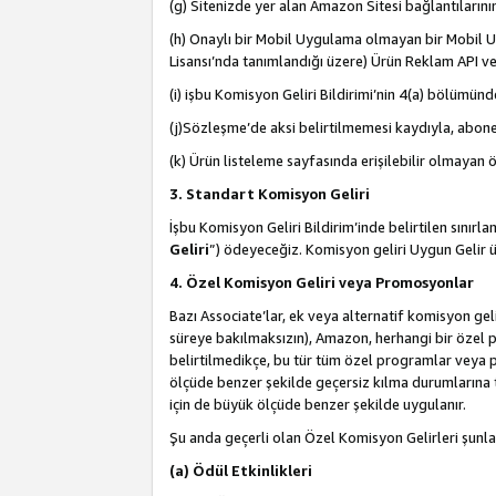
(g) Sitenizde yer alan Amazon Sitesi bağlantıları
(h) Onaylı bir Mobil Uygulama olmayan bir Mobil Uy
Lisansı’nda tanımlandığı üzere) Ürün Reklam API ve
(i) işbu Komisyon Geliri Bildirimi’nin 4(a) bölümünde 
(j)Sözleşme’de aksi belirtilmemesi kaydıyla, abonel
(k) Ürün listeleme sayfasında erişilebilir olmayan 
3. Standart Komisyon Geliri
İşbu Komisyon Geliri Bildirim’inde belirtilen sınır
Geliri
”) ödeyeceğiz. Komisyon geliri Uygun Gelir
4. Özel Komisyon Geliri veya Promosyonlar
Bazı Associate’lar, ek veya alternatif komisyon geli
süreye bakılmaksızın), Amazon, herhangi bir özel 
belirtilmedikçe, bu tür tüm özel programlar veya p
ölçüde benzer şekilde geçersiz kılma durumlarına t
için de büyük ölçüde benzer şekilde uygulanır.
Şu anda geçerli olan Özel Komisyon Gelirleri şunla
(a) Ödül Etkinlikleri