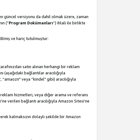
 en güncel versiyonu da dahil olmak üzere, zaman
ın (“
Program Dokümanları
”) ihlali ile birlikte
ilmiş ve hariç tutulmuştur:
 tarafınızdan satın alınan herhangi bir reklam
nı (aşağıdaki bağlantılar aracılığıyla
, “amaozn" veya “kindel" gibi) aracılığıyla
 reklam hizmetleri, veya diğer arama ve referans
i’ne verilen bağlantı aracılığıyla Amazon Sitesi’ne
 gerek kalmaksızın dolaylı şekilde bir Amazon