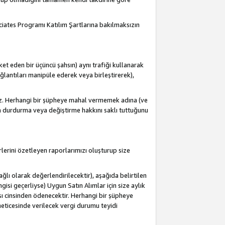
ociates Programı Katılım Şartlarına bakılmaksızın
et eden bir üçüncü şahsın) aynı trafiği kullanarak
antıları manipüle ederek veya birleştirerek),
iz. Herhangi bir şüpheye mahal vermemek adına (ve
a durdurma veya değiştirme hakkını saklı tuttuğunu
lerini özetleyen raporlarımızı oluşturup size
lı olarak değerlendirilecektir), aşağıda belirtilen
ngisi geçerliyse) Uygun Satın Alımlar için size aylık
sı cinsinden ödenecektir. Herhangi bir şüpheye
eticesinde verilecek vergi durumu teyidi