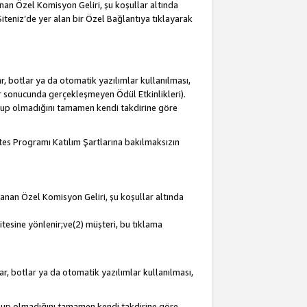
lanan Özel Komisyon Geliri, şu koşullar altında
 Siteniz’de yer alan bir Özel Bağlantıya tıklayarak
r, botlar ya da otomatik yazılımlar kullanılması,
lar sonucunda gerçekleşmeyen Ödül Etkinlikleri).
olup olmadığını tamamen kendi takdirine göre
iates Programı Katılım Şartlarına bakılmaksızın
mlanan Özel Komisyon Geliri, şu koşullar altında
itesine yönlenir;ve(2) müşteri, bu tıklama
ar, botlar ya da otomatik yazılımlar kullanılması,
olup olmadığını tamamen kendi takdirine göre