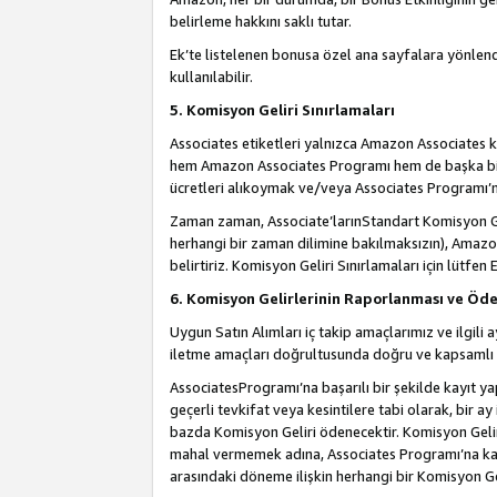
belirleme hakkını saklı tutar.
Ek’te listelenen bonusa özel ana sayfalara yönlendi
kullanılabilir.
5. Komisyon Geliri Sınırlamaları
Associates etiketleri yalnızca Amazon Associates ko
hem Amazon Associates Programı hem de başka bir p
ücretleri alıkoymak ve/veya Associates Programı’na
Zaman zaman, Associate’larınStandart Komisyon Ge
herhangi bir zaman dilimine bakılmaksızın), Amazo
belirtiriz. Komisyon Geliri Sınırlamaları için lütfen 
6. Komisyon Gelirlerinin Raporlanması ve Öd
Uygun Satın Alımları iç takip amaçlarımız ve ilgil
iletme amaçları doğrultusunda doğru ve kapsamlı b
AssociatesProgramı’na başarılı bir şekilde kayıt ya
geçerli tevkifat veya kesintilere tabi olarak, bir ay
bazda Komisyon Geliri ödenecektir. Komisyon Geliri
mahal vermemek adına, Associates Programı’na kayı
arasındaki döneme ilişkin herhangi bir Komisyon G