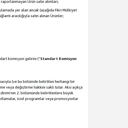
 raporlanmayan Ürün satın alımları;
ulamada yer alan ancak (aşağıda Fikri Mülkiyet
antı aracılığıyla satın alınan Ürünler;
dart komisyon gelirini (“
Standart Komisyon
amacıyla (ve bu bölümde belirtilen herhangi bir
 veya değiştirme hakkını saklı tutar. Aksi açıkça
ldirimi’nin 2. bölümünde belirtilenlere büyük
kısıtlamalar, özel programlar veya promosyonlar