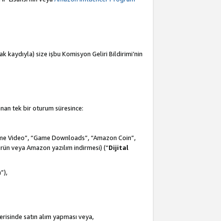
mak kaydıyla) size işbu Komisyon Geliri Bildirimi’nin
anan tek bir oturum süresince:
Prime Video”, “Game Downloads”, “Amazon Coin”,
ürün veya Amazon yazılım indirmesi) (“
Dijital
m
”),
çerisinde satın alım yapması veya,