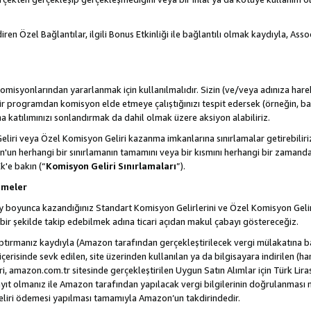
ren Özel Bağlantılar, ilgili Bonus Etkinliği ile bağlantılı olmak kaydıyla, Ass
misyonlarından yararlanmak için kullanılmalıdır. Sizin (ve/veya adınıza harek
rogramdan komisyon elde etmeye çalıştığınızı tespit edersek (örneğin, bağl
 katılımınızı sonlandırmak da dahil olmak üzere aksiyon alabiliriz.
liri veya Özel Komisyon Geliri kazanma imkanlarına sınırlamalar getirebilir
n'un herhangi bir sınırlamanın tamamını veya bir kısmını herhangi bir zamand
Ek'e bakın (“
Komisyon Geliri Sınırlamaları
”).
emeler
i ay boyunca kazandığınız Standart Komisyon Gelirlerini ve Özel Komisyon Gelir
ir şekilde takip edebilmek adına ticari açıdan makul çabayı göstereceğiz.
ptırmanız kaydıyla (Amazon tarafından gerçekleştirilecek vergi mülakatına bağ
 içerisinde sevk edilen, site üzerinden kullanılan ya da bilgisayara indirilen (ha
, amazon.com.tr sitesinde gerçekleştirilen Uygun Satın Alımlar için Türk Lira
t olmanız ile Amazon tarafından yapılacak vergi bilgilerinin doğrulanması n
eliri ödemesi yapılması tamamıyla Amazon’un takdirindedir.