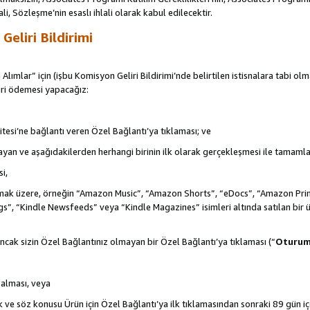
ali, Sözleşme’nin esaslı ihlali olarak kabul edilecektir.
eliri Bildirimi
 Alımlar” için (işbu Komisyon Geliri Bildirimi’nde belirtilen istisnalara tabi ol
ri ödemesi yapacağız:
itesi’ne bağlantı veren Özel Bağlantı’ya tıklaması; ve
şlayan ve aşağıdakilerden herhangi birinin ilk olarak gerçekleşmesi ile tamaml
i,
de olmak üzere, örneğin “Amazon Music”, “Amazon Shorts”, “eDocs”, “Amazon 
s”, “Kindle Newsfeeds” veya “Kindle Magazines” isimleri altında satılan bir 
ncak sizin Özel Bağlantınız olmayan bir Özel Bağlantı’ya tıklaması (“
Oturu
n alması, veya
ek ve söz konusu Ürün için Özel Bağlantı’ya ilk tıklamasından sonraki 89 gün i