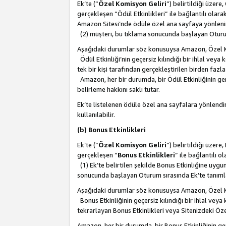
Ek’te (“
Özel Komisyon Geliri
”) belirtildiği üzere
gerçekleşen “Ödül Etkinlikleri” ile bağlantılı olarak
Amazon Sitesi’nde ödüle özel ana sayfaya yönlenir
(2) müşteri, bu tıklama sonucunda başlayan Oturu
Aşağıdaki durumlar söz konusuysa Amazon, Özel 
Ödül Etkinliği’nin geçersiz kılındığı bir ihlal vey
tek bir kişi tarafından gerçekleştirilen birden faz
Amazon, her bir durumda, bir Ödül Etkinliğinin ge
belirleme hakkını saklı tutar.
Ek’te listelenen ödüle özel ana sayfalara yönlendir
kullanılabilir.
(b) Bonus Etkinlikleri
Ek’te (“
Özel Komisyon Geliri
”) belirtildiği üzere
gerçekleşen “
Bonus Etkinlikleri
” ile bağlantılı ol
(1) Ek’te belirtilen şekilde Bonus Etkinliğine uygu
sonucunda başlayan Oturum sırasında Ek’te tanım
Aşağıdaki durumlar söz konusuysa Amazon, Özel 
Bonus Etkinliğinin geçersiz kılındığı bir ihlal vey
tekrarlayan Bonus Etkinlikleri veya Sitenizdeki Öz
Amazon, her bir durumda, bir Bonus Etkinliğinin g