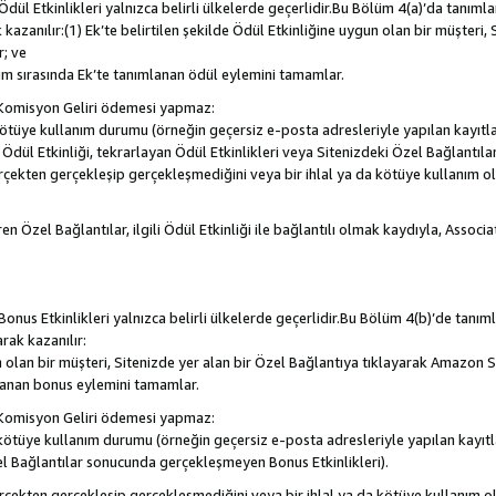
, Ödül Etkinlikleri yalnızca belirli ülkelerde geçerlidir.Bu Bölüm 4(a)’da tanım
 kazanılır:(1) Ek’te belirtilen şekilde Ödül Etkinliğine uygun olan bir müşteri,
; ve
m sırasında Ek’te tanımlanan ödül eylemini tamamlar.
Komisyon Geliri ödemesi yapmaz:
a kötüye kullanım durumu (örneğin geçersiz e-posta adresleriyle yapılan kayıtla
la Ödül Etkinliği, tekrarlayan Ödül Etkinlikleri veya Sitenizdeki Özel Bağlantı
rçekten gerçekleşip gerçekleşmediğini veya bir ihlal ya da kötüye kullanım 
en Özel Bağlantılar, ilgili Ödül Etkinliği ile bağlantılı olmak kaydıyla, Assoc
, Bonus Etkinlikleri yalnızca belirli ülkelerde geçerlidir.Bu Bölüm 4(b)’de tanı
arak kazanılır:
n olan bir müşteri, Sitenizde yer alan bir Özel Bağlantıya tıklayarak Amazon S
lanan bonus eylemini tamamlar.
Komisyon Geliri ödemesi yapmaz:
a kötüye kullanım durumu (örneğin geçersiz e-posta adresleriyle yapılan kayıtl
el Bağlantılar sonucunda gerçekleşmeyen Bonus Etkinlikleri).
erçekten gerçekleşip gerçekleşmediğini veya bir ihlal ya da kötüye kullanım 