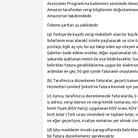
Associates Programı’na katılımınız sürecinde Amazon 
Amazon tarafından vergi bilgilerinin doğrulanması
Amazon’un takdirindedir.
Ödeme şartları şu şekildedir:
(a) Türkiye’de kayıtlı vergi mükellefi olan bir kişi
tutarlarını esas alarak) sizinle paylaşacak ve size 
postayı, ilgili ay için, bu ayı takip eden ayı izle
Gelirleri (iade edilen ürünler, diğer ayarlamalar vb
yukarıda açıklanan metot ile size bildirilecektir. 
belirtilen fatura gerekliliklerine uygun bir elektro
ardından en geç 30 gün içinde faturanın onaylanm
(b) Tarafınızca düzenlenen faturalar, geçerli kanu
Hizmetleri Limited Şirketi’ne fatura kesmek için ya
(c) Ayrıca, tarafınızca düzenlenecek faturalarda, i) 
iş adresi, vergi dairesi ve vergi kimlik numarası, iv
birim fiyatı (KDV hariç), uygulanan KDV oranı, KDV o
brüt tutar (Türk Lirası cinsinden) ve toplam tutar; vi
ve eğer geçerliyse, irsaliye numarası yer almak zo
(d) İşbu maddenin önceki paragraflarında belirtile
bir fatura düzenlemeniz gerekecektir.