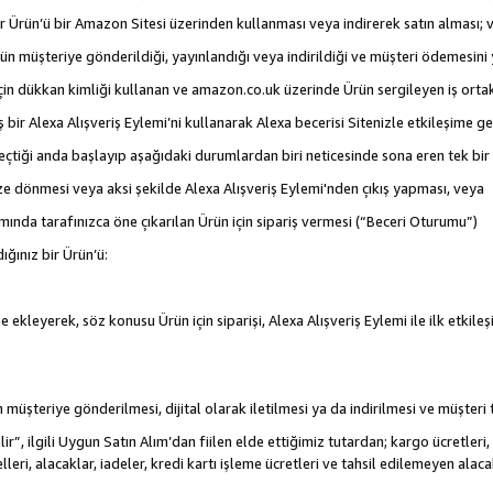
 bir Ürün’ü bir Amazon Sitesi üzerinden kullanması veya indirerek satın alması; 
rün müşteriye gönderildiği, yayınlandığı veya indirildiği ve müşteri ödemesin
için dükkan kimliği kullanan ve amazon.co.uk üzerinde Ürün sergileyen iş ortakl
iş bir Alexa Alışveriş Eylemi’ni kullanarak Alexa becerisi Sitenizle etkileşime g
e geçtiği anda başlayıp aşağıdaki durumlardan biri neticesinde sona eren tek b
ize dönmesi veya aksi şekilde Alexa Alışveriş Eylemi'nden çıkış yapması, veya
mında tarafınızca öne çıkarılan Ürün için sipariş vermesi (“Beceri Oturumu”)
ığınız bir Ürün’ü:
 ekleyerek, söz konusu Ürün için siparişi, Alexa Alışveriş Eylemi ile ilk etkile
nün müşteriye gönderilmesi, dijital olarak iletilmesi ya da indirilmesi ve müşter
r”, ilgili Uygun Satın Alım’dan fiilen elde ettiğimiz tutardan; kargo ücretleri, 
lleri, alacaklar, iadeler, kredi kartı işleme ücretleri ve tahsil edilemeyen al