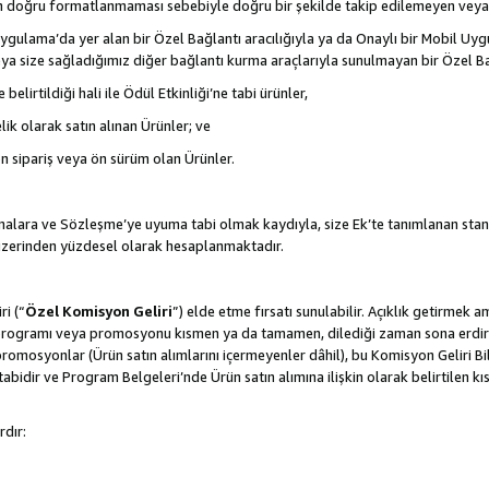
nın doğru formatlanmaması sebebiyle doğru bir şekilde takip edilemeyen veya
gulama’da yer alan bir Özel Bağlantı aracılığıyla ya da Onaylı bir Mobil Uyg
ya size sağladığımız diğer bağlantı kurma araçlarıyla sunulmayan bir Özel Bağl
belirtildiği hali ile Ödül Etkinliği’ne tabi ürünler,
ik olarak satın alınan Ürünler; ve
ön sipariş veya ön sürüm olan Ürünler.
lamalara ve Sözleşme’ye uyuma tabi olmak kaydıyla, size Ek’te tanımlanan stan
 üzerinden yüzdesel olarak hesaplanmaktadır.
ri (“
Özel Komisyon Geliri
”) elde etme fırsatı sunulabilir. Açıklık getirmek 
programı veya promosyonu kısmen ya da tamamen, dilediği zaman sona erdirme
romosyonlar (Ürün satın alımlarını içermeyenler dâhil), bu Komisyon Geliri Bi
abidir ve Program Belgeleri’nde Ürün satın alımına ilişkin olarak belirtilen 
rdır: