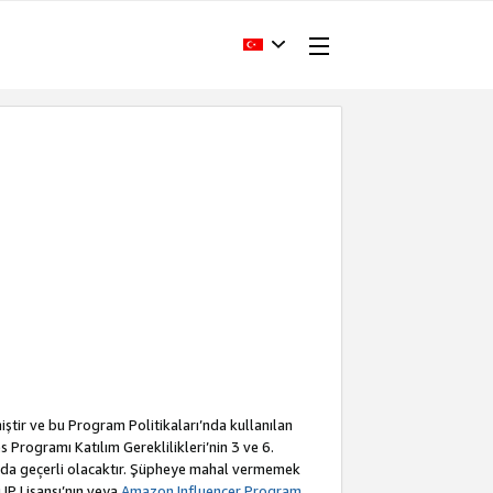
iştir ve bu Program Politikaları’nda kullanılan
Programı Katılım Gereklilikleri’nin 3 ve 6.
a da geçerli olacaktır. Şüpheye mahal vermemek
 IP Lisansı’nın veya
Amazon Influencer Program