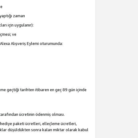
ve
i yaptığı zaman
arı için uygulanır):
eçmesi; ve
ir Alexa Alışveriş Eylemi oturumunda:
şime geçtiği tarihten itibaren en geç 89 gün içinde
i tarafından ücretinin ödenmiş olması.
hediye paketi ücretleri, elleçleme ücretleri,
acaklar düşüldükten sonra kalan miktar olarak kabul