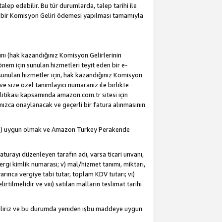
alep edebilir. Bu tür durumlarda, talep tarihi ile
i bir Komisyon Geliri ödemesi yapılması tamamıyla
rını (hak kazandığınız Komisyon Gelirlerinin
önem için sunulan hizmetleri teyit eden bir e-
e sunulan hizmetler için, hak kazandığınız Komisyon
ve size özel tanımlayıcı numaranız ile birlikte
litikası kapsamında amazon.com.tr sitesi için
fımızca onaylanacak ve geçerli bir fatura alınmasının
dahil) uygun olmak ve Amazon Turkey Perakende
Faturayı düzenleyen tarafın adı, varsa ticari unvanı,
 vergi kimlik numarası; v) mal/hizmet tanımı, miktarı,
arınca vergiye tabi tutar, toplam KDV tutarı; vi)
rtilmelidir ve viii) satılan malların teslimat tarihi
ebiliriz ve bu durumda yeniden işbu maddeye uygun