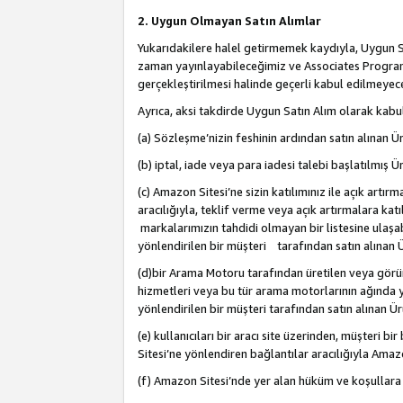
2. Uygun Olmayan Satın Alımlar
Yukarıdakilere halel getirmemek kaydıyla, Uygun Sa
zaman yayınlayabileceğimiz ve Associates Programı’
gerçekleştirilmesi halinde geçerli kabul edilmeyece
Ayrıca, aksi takdirde Uygun Satın Alım olarak kabul
(a) Sözleşme’nizin feshinin ardından satın alınan Ür
(b) iptal, iade veya para iadesi talebi başlatılmış Ür
(c) Amazon Sitesi’ne sizin katılımınız ile açık artı
aracılığıyla, teklif verme veya açık artırmalara k
markalarımızın tahdidi olmayan bir listesine ulaşab
yönlendirilen bir müşteri tarafından satın alınan Ü
(d)bir Arama Motoru tarafından üretilen veya görü
hizmetleri veya bu tür arama motorlarının ağında ye
yönlendirilen bir müşteri tarafından satın alınan Ür
(e) kullanıcıları bir aracı site üzerinden, müşteri
Sitesi’ne yönlendiren bağlantılar aracılığıyla Amazo
(f) Amazon Sitesi’nde yer alan hüküm ve koşullara