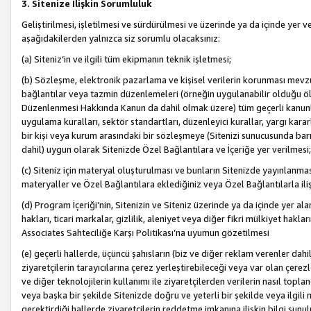
3. Sitenize İlişkin Sorumluluk
Geliştirilmesi, işletilmesi ve sürdürülmesi ve üzerinde ya da içinde yer ve
aşağıdakilerden yalnızca siz sorumlu olacaksınız:
(a) Siteniz’in ve ilgili tüm ekipmanın teknik işletmesi;
(b) Sözleşme, elektronik pazarlama ve kişisel verilerin korunması mevzua
bağlantılar veya tazmin düzenlemeleri (örneğin uygulanabilir olduğu ölç
Düzenlenmesi Hakkında Kanun da dahil olmak üzere) tüm geçerli kanunlar, y
uygulama kuralları, sektör standartları, düzenleyici kurallar, yargı kararl
bir kişi veya kurum arasındaki bir sözleşmeye (Sitenizi sunucusunda barı
dahil) uygun olarak Sitenizde Özel Bağlantılara ve İçeriğe yer verilmesi;
(c) Siteniz için materyal oluşturulması ve bunların Sitenizde yayınlanmas
materyaller ve Özel Bağlantılara eklediğiniz veya Özel Bağlantılarla ili
(d) Program İçeriği’nin, Sitenizin ve Siteniz üzerinde ya da içinde yer al
hakları, ticari markalar, gizlilik, aleniyet veya diğer fikri mülkiyet hak
Associates Sahteciliğe Karşı Politikası’na uyumun gözetilmesi
(e) geçerli hallerde, üçüncü şahısların (biz ve diğer reklam verenler dah
ziyaretçilerin tarayıcılarına çerez yerleştirebileceği veya var olan çerezler
ve diğer teknolojilerin kullanımı ile ziyaretçilerden verilerin nasıl toplandı
veya başka bir şekilde Sitenizde doğru ve yeterli bir şekilde veya ilgili 
gerektirdiği hallerde ziyaretçilerin reddetme imkanına ilişkin bilgi sunul