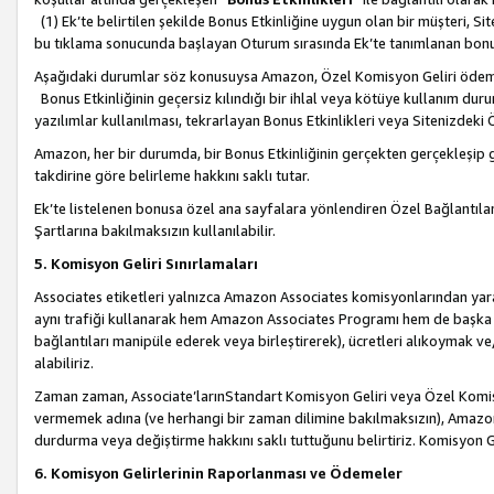
(1) Ek’te belirtilen şekilde Bonus Etkinliğine uygun olan bir müşteri, S
bu tıklama sonucunda başlayan Oturum sırasında Ek’te tanımlanan bon
Aşağıdaki durumlar söz konusuysa Amazon, Özel Komisyon Geliri öde
Bonus Etkinliğinin geçersiz kılındığı bir ihlal veya kötüye kullanım dur
yazılımlar kullanılması, tekrarlayan Bonus Etkinlikleri veya Sitenizdek
Amazon, her bir durumda, bir Bonus Etkinliğinin gerçekten gerçekleşip 
takdirine göre belirleme hakkını saklı tutar.
Ek’te listelenen bonusa özel ana sayfalara yönlendiren Özel Bağlantılar, 
Şartlarına bakılmaksızın kullanılabilir.
5. Komisyon Geliri Sınırlamaları
Associates etiketleri yalnızca Amazon Associates komisyonlarından yarar
aynı trafiği kullanarak hem Amazon Associates Programı hem de başka b
bağlantıları manipüle ederek veya birleştirerek), ücretleri alıkoymak 
alabiliriz.
Zaman zaman, Associate’larınStandart Komisyon Geliri veya Özel Komisy
vermemek adına (ve herhangi bir zaman dilimine bakılmaksızın), Amazon
durdurma veya değiştirme hakkını saklı tuttuğunu belirtiriz. Komisyon Gel
6. Komisyon Gelirlerinin Raporlanması ve Ödemeler