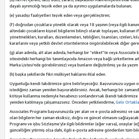
dayalı ayrımcılığı teşvik eden ya da ayrımcı uygulamalarda bulunan;
(e) yasadışı faaliyetleri teşvik eden veya gerçekleştiren;
(f) doğrudan çocuklara yönelik olarak veya 18 yaşının (veya ilgili kanun
altındaki çocukların kişisel bilgilerini bilinçli olarak toplayan, kullana
yönetmelikleri, kuralları, düzenlemeleri, tebliğleri, lisansları, izinleri, k
kararlarını veya yetkili devlet otoritelerince öngörülebilecek diğer gerekl
(g) alan adında, alt alan adında, herhangi bir “etiket”te veya Associate
sitesindeki herhangi bir tanımlayıcıda Amazon veya bağlı şirketlerine ai
Marka Listesi’nde görebilirsiniz) veya bunların değiştirilmiş ya da yazım
(h) başka şekillerde fikri mülkiyet haklarını ihlal eden.
Uygunluğu kendi takdirimize göre belirleyeceğiz. Başvurunuzu uygun o
istediğiniz zaman yeniden başvurabilirsiniz. Ancak, herhangi bir zaman
kötüye kullanma nedeniyle hesabınızı sonlandırırsak (kendi takdirimiz
yeniden katılmaya çalışamazsınız. Önceden yetkilendirme,
Gelir Ortakl
Associates Programı başvurunuzda yer alan ve e-posta adresiniz ve sair ileti
olan bilgilerin her zaman eksiksiz, doğru ve güncel olmasını sağlayacaks
Programı ve işbu Sözleşme’yle ilgili bildirimler (eğer varsa), onaylar (eğ
güncelliğini yitirmiş olsa dahi, ilgili e-posta adresine gönderilen tüm bil