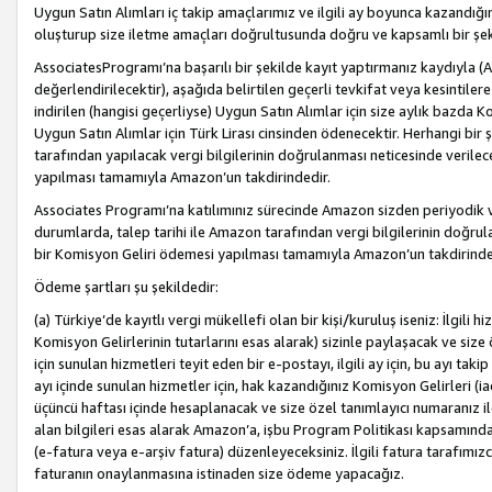
Uygun Satın Alımları iç takip amaçlarımız ve ilgili ay boyunca kazandığ
oluşturup size iletme amaçları doğrultusunda doğru ve kapsamlı bir şek
AssociatesProgramı’na başarılı bir şekilde kayıt yaptırmanız kaydıyla (
değerlendirilecektir), aşağıda belirtilen geçerli tevkifat veya kesintilere
indirilen (hangisi geçerliyse) Uygun Satın Alımlar için size aylık bazda 
Uygun Satın Alımlar için Türk Lirası cinsinden ödenecektir. Herhangi b
tarafından yapılacak vergi bilgilerinin doğrulanması neticesinde verile
yapılması tamamıyla Amazon’un takdirindedir.
Associates Programı’na katılımınız sürecinde Amazon sizden periyodik verg
durumlarda, talep tarihi ile Amazon tarafından vergi bilgilerinin doğru
bir Komisyon Geliri ödemesi yapılması tamamıyla Amazon’un takdirinde
Ödeme şartları şu şekildedir:
(a) Türkiye’de kayıtlı vergi mükellefi olan bir kişi/kuruluş iseniz: İlgili
Komisyon Gelirlerinin tutarlarını esas alarak) sizinle paylaşacak ve siz
için sunulan hizmetleri teyit eden bir e-postayı, ilgili ay için, bu ayı 
ayı içinde sunulan hizmetler için, hak kazandığınız Komisyon Gelirleri (i
üçüncü haftası içinde hesaplanacak ve size özel tanımlayıcı numaranız ile
alan bilgileri esas alarak Amazon’a, işbu Program Politikası kapsamında a
(e-fatura veya e-arşiv fatura) düzenleyeceksiniz. İlgili fatura tarafımı
faturanın onaylanmasına istinaden size ödeme yapacağız.