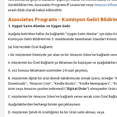
Gereklilikleri’nin, Associates Programı IP Lisansı’nın veya
Amazon Influen
esaslı ihlali olarak kabul edilecektir.
Associates Programı - Komisyon Geliri Bildiri
1. Uygun Satın Alımlar ve Uygun Gelir
Aşağıda belirtilen haller ile bağlantılı “Uygun Satın Alımlar” için (işbu K
Komisyon Geliri Bildirimi’nin 3. maddesinde tanımlanan Standart Komis
(a) Site’nizdeki Özel Bağlantı:
i. bir müşterinin Sitenizde yer alan ve bir Amazon Sitesi’ne bağlantı ver
ii. müşterinin bu Özel Bağlantı’ya tıklaması ile başlayan ve aşağıdakile
A. söz konusu tıklamanın üzerinden 24 saat geçmesi,
B. müşterinin dijital bir ürün (kendi takdirimizde olmak üzere, örneğ
Downloads”, “Amazon Coin”, “Kindle Books”, “Kindle Newspapers”, “Kind
ürün veya Amazon yazılım indirmesi) (“
Dijital Ürün
”) olmayanbir Ürün i
C. müşterinin bir Amazon Sitesi’ne bağlantı veren ancak sizin Özel Bağla
Aşağıdakilerden herhangi birinin gerçekleşmesi:
D. müşterinin Şimdi Al özelliğimiz ile bir Ürün satın alması, veya