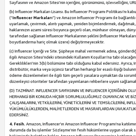
Sayfasının ve Amazon Sitesi’nin içeriğini, görünümünü, işlevselliğini, URL'
(b) Influencer Markaları Lisansı. Bu Influencer Programı Politikası’nı kab
(“
Influencer Markaları
”) ve Amazon Influencer Programı ile bağlantı
uyarlamak, çevirmek, alıntı yapmak, yeniden biçimlendirmek, dağıtmak, il
haklarınızın azami süresi boyunca geçerli olan, münhasır olmayan, dünya
tarafından sağlanan Influencer Markalarının şeklini (Influencer Markal
boyutlandırma hariç olmak üzere) değiştirmeyecektir.
(c) Influencer İçeriği ve Site. Şüpheye mahal vermemek adına, gönderdiğin
ilgili Amazon Sitesi’ndeki sitesindeki Kullanım Koşulları’na tabi olacağı
Gereklilikleri’nin 3(b) bölümüne tabi olduğunu kabul edersiniz. Ayrıca, Inf
distribütör, marka veya üçüncü taraftan herhangi bir esaslı ilişiği bul
ödeme düzenlemeleri ile ilgili tüm geçerli yasalara uymaktan da soruml
düzenleyici otoriteler tarafından yayımlanan rehberlere uyum sağlama
(D) TAZMİNAT. INFLUENCER SAYFASININ VE INFLUENCER İÇERİĞİNİN OL
HERHANGİ BİR KONUDA HİÇBİR SORUMLULUĞUMUZ OLMAYACAK VE BİZİ, B
ÇALIŞANLARINI, YETKİLİLERİNİ, YÖNETİCİLERİNİ VE TEMSİLCİLERİNİ, IN
YÜKÜMLÜLÜKLERDEN, MALİYETLERDEN VE MASRAFLARDAN (AVUKATLIK 
EDERSİNİZ.
4. Fesih.
Amazon, Influencer'ın Amazon Influencer Programı'na katılımını a
durumda da bu işlemler Sözleşme’nin fesih hükümlerine uygun olarak sağl