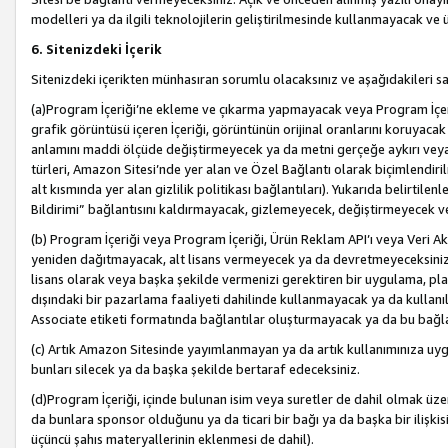
modelleri ya da ilgili teknolojilerin geliştirilmesinde kullanmayacak ve 
6. Sitenizdeki İçerik
Sitenizdeki içerikten münhasıran sorumlu olacaksınız ve aşağıdakileri s
(a)Program İçeriği’ne ekleme ve çıkarma yapmayacak veya Program İçeriği
grafik görüntüsü içeren İçeriği, görüntünün orijinal oranlarını koruyacak
anlamını maddi ölçüde değiştirmeyecek ya da metni gerçeğe aykırı veya y
türleri, Amazon Sitesi’nde yer alan ve Özel Bağlantı olarak biçimlendiril
alt kısmında yer alan gizlilik politikası bağlantıları). Yukarıda belirtilenl
Bildirimi” bağlantısını kaldırmayacak, gizlemeyecek, değiştirmeyecek
(b) Program İçeriği veya Program İçeriği, Ürün Reklam API’ı veya Veri 
yeniden dağıtmayacak, alt lisans vermeyecek ya da devretmeyeceksiniz. Ö
lisans olarak veya başka şekilde vermenizi gerektiren bir uygulama, plat
dışındaki bir pazarlama faaliyeti dahilinde kullanmayacak ya da kullanı
Associate etiketi formatında bağlantılar oluşturmayacak ya da bu bağla
(c) Artık Amazon Sitesinde yayımlanmayan ya da artık kullanımınıza uygu
bunları silecek ya da başka şekilde bertaraf edeceksiniz.
(d)Program İçeriği, içinde bulunan isim veya suretler de dahil olmak üzer
da bunlara sponsor olduğunu ya da ticari bir bağı ya da başka bir ilişki
üçüncü şahıs materyallerinin eklenmesi de dahil).