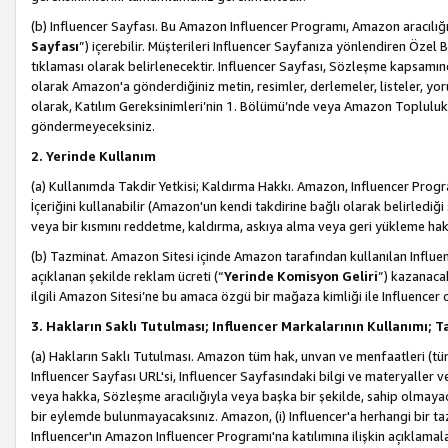
(b) Influencer Sayfası. Bu Amazon Influencer Programı, Amazon aracılığı
Sayfası
”) içerebilir. Müşterileri Influencer Sayfanıza yönlendiren Özel B
tıklaması olarak belirlenecektir. Influencer Sayfası, Sözleşme kapsamınd
olarak Amazon'a gönderdiğiniz metin, resimler, derlemeler, listeler, yorum
olarak, Katılım Gereksinimleri’nin 1. Bölümü’nde veya Amazon Topluluk Ku
göndermeyeceksiniz.
2. Yerinde Kullanım
(a) Kullanımda Takdir Yetkisi; Kaldırma Hakkı. Amazon, Influencer Progra
İçeriğini kullanabilir (Amazon'un kendi takdirine bağlı olarak belirledi
veya bir kısmını reddetme, kaldırma, askıya alma veya geri yükleme hakkı
(b) Tazminat. Amazon Sitesi içinde Amazon tarafından kullanılan Influencer
açıklanan şekilde reklam ücreti (“
Yerinde Komisyon Geliri
”) kazanaca
ilgili Amazon Sitesi’ne bu amaca özgü bir mağaza kimliği ile Influencer 
3. Hakların Saklı Tutulması; Influencer Markalarının Kullanımı;
(a) Hakların Saklı Tutulması. Amazon tüm hak, unvan ve menfaatleri (tüm 
Influencer Sayfası URL'si, Influencer Sayfasındaki bilgi ve materyaller
veya hakka, Sözleşme aracılığıyla veya başka bir şekilde, sahip olmayac
bir eylemde bulunmayacaksınız. Amazon, (i) Influencer'a herhangi bir t
Influencer'ın Amazon Influencer Programı'na katılımına ilişkin açıklamal