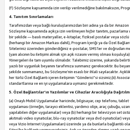
(f) Sözleşme kapsamında izin verilip verilmediğine bakılmaksızın, Progr
4. Tanıtım Sınırlamaları
Tarafımızdan veya bağlı kuruluşlarımızdan biri adına ya da bir Amazon 
Sözleşme kapsamında açıkça izin verilmeyen hiçbir tanıtım, pazarlama v
bir şekilde — basılı materyaller, e-kitaplar, fiziksel postalar veya söz
(herhangi bir Amazon Markası dahil), Program İçeriği ya da Özel Bağlant
Siteleriniz üzerinden gönderdiğiniz e-postalar, SMS’ler ve doğrudan mesaj
(yani alıcının bu iletişimi almak için açık rızasını vermiş olması koşul
Yönergeleri ile tam uyumlu olmalıdır. Talebimiz üzerine, yukarıda belir
yazılı bir uygunluk beyanını tarafımıza sunmanız gerekecektir. Bu beyanı
şekilde sunmamanız, bu Sözleşme’nin esaslı bir ihlali sayılacaktır. Açık
her türlü Özel Bağlantı içeren iletişimin “Gönderici”si sizsiniz;(ii) Asso
standartlarına ve en iyi uygulamalara uymanız gerekmektedir.
5. Özel Bağlantılar’ın Yazılımlar ve Cihazlar Aracılığıyla Dağıtılm
(a) Onaylı Mobil Uygulamalar haricinde, bilgisayar, cep telefonu, tablet 
uygulaması (örneğin, tarayıcı eklentisi, yardımcı obje, araç çubuğu, uzan
yapılabilen diğer uygulamalar) veya (b) herhangi bir televizyon set üstü k
akıtmalı video oynatıcılar, blu-ray oynatıcılar veya dvd oynatıcılar) ve
veya Vizio İnternet Uygulamaları) üzerinde ya da bunlarla bağlantılı o
Sitesi’be bağlantı vermeyeceksiniz. Açık ve önceden alınmış yazılı onay