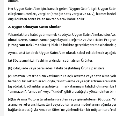
olması.
Her Uygun Satın Alım için, karşılık gelen “Uygun Gelir”, ilgili Uygun Satın
elleçleme ücretleri, vergiler (örneğin satış vergisi ve KDV), hizmet bedell
düşüldükten sonra kalan miktar olarak kabul edilir.
2. Uygun Olmayan Satın Alımlar
Yukarıdakilere halel getirmemek kaydıyla, Uygun Satın Alımlar, işbu Ass
olmak üzere, zaman zaman yayınlayabileceğimiz ve Associates Programı’
(“
Program Dokümanları
”) ihlali ile birlikte gerçekleştirilmesi halinde
Ayrıca, aksi takdirde Uygun Satın Alım olarak kabul edilebilecek aşağıda
(a) Sözleşme’nizin feshinin ardından satın alınan Ürünler;
(b) iptal, iade veya para iadesi talebi başlatılmış Ürün siparişleri;
(c) Amazon Sitesi’ne sizin katılımınız ile açık artırma veya satın alma yol
herhangi bir reklam aracılığıyla, teklif verme veya açık artırmalara ka
(aşağıdaki bağlantılar aracılığıyla markalarımızın tahdidi olmayan bir lis
“ammazon", “amaozn" veya “kindel" gibi) aracılığıyla yönlendirilen bir 
(d)bir Arama Motoru tarafından üretilen veya görüntülenen (Google, Ya
arama ve referans hizmetleri veya bu tür arama motorlarının ağında yer 
bağlantı aracılığıyla Amazon Sitesi’ne yönlendirilen bir müşteri tarafınd