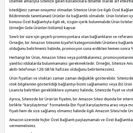
izlemek amacıyla Sitenize gelen kullanıcılara dinamik olarak alt etiketl
İstediğiniz zaman onayımız olmadan Sitenize Ürün (ve ilgili Özel Bağlantı
Bildiriminde tanımlanan) Ürünler ile bağlantılı olmalıdır. Ürün listeleri
konusu Özel Bağlantıyla ilgili ek, özgün içerik bulunmalıdır.Ürün listele
(örneğin Gıda Ürünleri bölümü) kapsar.
Sınırlı bir süre için geçerli promosyonlara olan bağlantıların ve refera
Örneğin, bir Amazon Sitesinin kıyafet kategorisindeki Ürünlere bağlant
olduğunu belirtmeniz halinde, promosyon sona erdikten hemen sonra %15
Herhangi bir Ürün, Amazon Sitesi veya politikalarımız, promosyonlarımız
yanıltıcı iddialarda bulunmamanız gerekmektedir. Örneğin, Sitenize Amazon
akıllı telefonun 128 GB’lık hafızası olduğunu belirtemezsiniz.
Ürün fiyatları ve stokları zaman zaman değişiklik gösterebilir. Sitenizde 
stok bilgilerinin gösterildiği bağlantıyı bizim sağlamamız veya (b) Ürün f
Lisansta belirtilen gerekliliklere uymanız halinde, Sitenizde fiyat ve stok 
Ayrıca, Sitenizde bir Ürün’ün fiyatını, bir Amazon Sitesi dışında bir inte
birlikte “karşılaştırma” formatında (bir fiyat karşılaştırma aracı veya 
fiyatı hem de size sağlamış olmamız halinde ilgili Amazon Sitesi’nde Ür
Amazon üzerinde hiçbir Özel Bağlantı paylaşmamalı ve Özel Bağlantılar
vermemelisiniz.