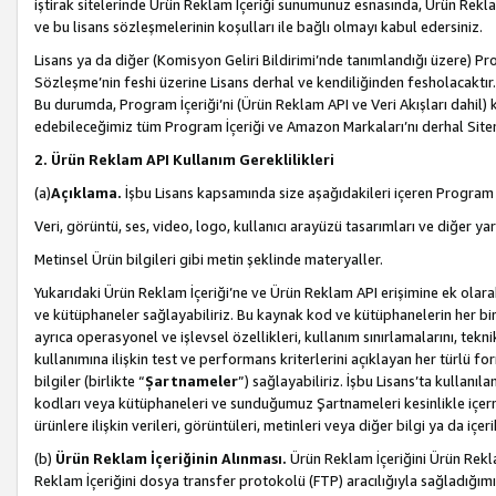
iştirak sitelerinde Ürün Reklam İçeriği sunumunuz esnasında, Ürün Reklam 
ve bu lisans sözleşmelerinin koşulları ile bağlı olmayı kabul edersiniz.
Lisans ya da diğer (Komisyon Geliri Bildirimi’nde tanımlandığı üzer
Sözleşme’nin feshi üzerine Lisans derhal ve kendiliğinden fesholacaktır.
Bu durumda, Program İçeriği’ni (Ürün Reklam API ve Veri Akışları dahil
edebileceğimiz tüm Program İçeriği ve Amazon Markaları’nı derhal Siteni
2. Ürün Reklam API Kullanım Gereklilikleri
(a)
Açıklama.
İşbu Lisans kapsamında size aşağıdakileri içeren Program İ
Veri, görüntü, ses, video, logo, kullanıcı arayüzü tasarımları ve diğer ya
Metinsel Ürün bilgileri gibi metin şeklinde materyaller.
Yukarıdaki Ürün Reklam İçeriği’ne ve Ürün Reklam API erişimine ek olar
ve kütüphaneler sağlayabiliriz. Bu kaynak kod ve kütüphanelerin her biri s
ayrıca operasyonel ve işlevsel özellikleri, kullanım sınırlamalarını, tekn
kullanımına ilişkin test ve performans kriterlerini açıklayan her türlü fo
bilgiler (birlikte “
Şartnameler
”) sağlayabiliriz. İşbu Lisans’ta kullan
kodları veya kütüphaneleri ve sunduğumuz Şartnameleri kesinlikle içerme
ürünlere ilişkin verileri, görüntüleri, metinleri veya diğer bilgi ya da içer
(b)
Ürün Reklam İçeriğinin Alınması.
Ürün Reklam İçeriğini Ürün Rekla
Reklam İçeriğini dosya transfer protokolü (FTP) aracılığıyla sağladığımız 