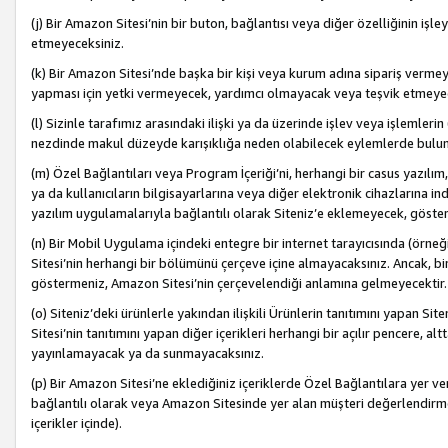
(j) Bir Amazon Sitesi’nin bir buton, bağlantısı veya diğer özelliğinin 
etmeyeceksiniz.
(k) Bir Amazon Sitesi’nde başka bir kişi veya kurum adına sipariş verm
yapması için yetki vermeyecek, yardımcı olmayacak veya teşvik etmeyec
(l) Sizinle tarafımız arasındaki ilişki ya da üzerinde işlev veya işlemler
nezdinde makul düzeyde karışıklığa neden olabilecek eylemlerde bulu
(m) Özel Bağlantıları veya Program İçeriği’ni, herhangi bir casus yazılım,
ya da kullanıcıların bilgisayarlarına veya diğer elektronik cihazlarına 
yazılım uygulamalarıyla bağlantılı olarak Siteniz’e eklemeyecek, göst
(n) Bir Mobil Uygulama içindeki entegre bir internet tarayıcısında (örn
Sitesi’nin herhangi bir bölümünü çerçeve içine almayacaksınız. Ancak, bi
göstermeniz, Amazon Sitesi’nin çerçevelendiği anlamına gelmeyecektir.
(o) Siteniz’deki ürünlerle yakından ilişkili Ürünlerin tanıtımını yapan Si
Sitesi’nin tanıtımını yapan diğer içerikleri herhangi bir açılır pencere, a
yayınlamayacak ya da sunmayacaksınız.
(p) Bir Amazon Sitesi’ne eklediğiniz içeriklerde Özel Bağlantılara yer v
bağlantılı olarak veya Amazon Sitesinde yer alan müşteri değerlendirmele
içerikler içinde).