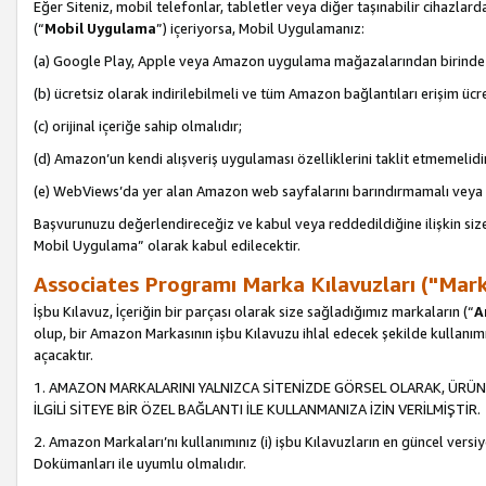
Eğer Siteniz, mobil telefonlar, tabletler veya diğer taşınabilir cihazlar
(“
Mobil Uygulama
”) içeriyorsa, Mobil Uygulamanız:
(a) Google Play, Apple veya Amazon uygulama mağazalarından birinde 
(b) ücretsiz olarak indirilebilmeli ve tüm Amazon bağlantıları erişim ücre
(c) orijinal içeriğe sahip olmalıdır;
(d) Amazon’un kendi alışveriş uygulaması özelliklerini taklit etmemelidi
(e) WebViews’da yer alan Amazon web sayfalarını barındırmamalı veya
Başvurunuzu değerlendireceğiz ve kabul veya reddedildiğine ilişkin si
Mobil Uygulama” olarak kabul edilecektir.
Associates Programı Marka Kılavuzları ("Mark
İşbu Kılavuz, İçeriğin bir parçası olarak size sağladığımız markaların (“
A
olup, bir Amazon Markasının işbu Kılavuzu ihlal edecek şekilde kullanım
açacaktır.
1. AMAZON MARKALARINI YALNIZCA SİTENİZDE GÖRSEL OLARAK, ÜRÜN
İLGİLİ SİTEYE BİR ÖZEL BAĞLANTI İLE KULLANMANIZA İZİN VERİLMİŞTİR.
2. Amazon Markaları’nı kullanımınız (i) işbu Kılavuzların en güncel versiy
Dokümanları ile uyumlu olmalıdır.