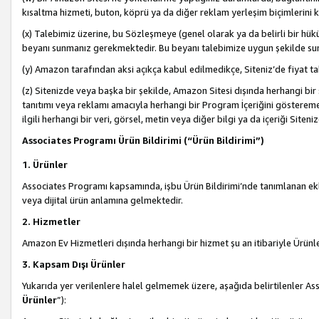
kısaltma hizmeti, buton, köprü ya da diğer reklam yerleşim biçimlerini 
(x) Talebimiz üzerine, bu Sözleşmeye (genel olarak ya da belirli bir hük
beyanı sunmanız gerekmektedir. Bu beyanı talebimize uygun şekilde sunma
(y) Amazon tarafından aksi açıkça kabul edilmedikçe, Siteniz’de fiyat tak
(z) Sitenizde veya başka bir şekilde, Amazon Sitesi dışında herhangi bi
tanıtımı veya reklamı amacıyla herhangi bir Program İçeriğini gösterem
ilgili herhangi bir veri, görsel, metin veya diğer bilgi ya da içeriği Si
Associates Programı Ürün Bildirimi (“Ürün Bildirimi”)
1. Ürünler
Associates Programı kapsamında, işbu Ürün Bildirimi’nde tanımlanan ekle
veya dijital ürün anlamına gelmektedir.
2. Hizmetler
Amazon Ev Hizmetleri dışında herhangi bir hizmet şu an itibariyle Ürünl
3. Kapsam Dışı Ürünler
Yukarıda yer verilenlere halel gelmemek üzere, aşağıda belirtilenler Ass
Ürünler
”):