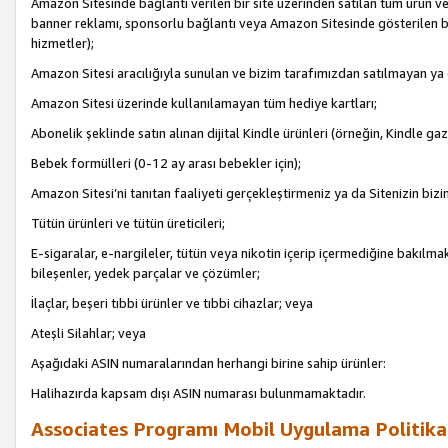
Amazon Sitesinde bağlantı verilen bir site üzerinden satılan tüm ürün ve
banner reklamı, sponsorlu bağlantı veya Amazon Sitesinde gösterilen başk
hizmetler);
Amazon Sitesi aracılığıyla sunulan ve bizim tarafımızdan satılmayan ya
Amazon Sitesi üzerinde kullanılamayan tüm hediye kartları;
Abonelik şeklinde satın alınan dijital Kindle ürünleri (örneğin, Kindle gaz
Bebek formülleri (0-12 ay arası bebekler için);
Amazon Sitesi’ni tanıtan faaliyeti gerçekleştirmeniz ya da Sitenizin bizi
Tütün ürünleri ve tütün üreticileri;
E-sigaralar, e-nargileler, tütün veya nikotin içerip içermediğine bakılmaks
bileşenler, yedek parçalar ve çözümler;
İlaçlar, beşeri tıbbi ürünler ve tıbbi cihazlar; veya
Ateşli Silahlar; veya
Aşağıdaki ASIN numaralarından herhangi birine sahip ürünler:
Halihazırda kapsam dışı ASIN numarası bulunmamaktadır.
Associates Programı Mobil Uygulama Politika