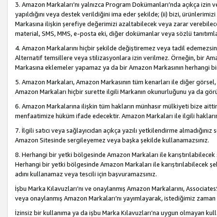
3. Amazon Markaları’nı yalnızca Program Dokümanları’nda açıkça izin ver
yapıldığını veya destek verildiğini ima eder şekilde; (ii) bizi, ürünlerim
Markasına ilişkin şerefiye değerimizi azaltabilecek veya zarar verebilec
material, SMS, MMS, e-posta eki, diğer dokümanlar veya sözlü tanıtıml
4. Amazon Markalarını hiçbir şekilde değiştiremez veya tadil edemezsin
Alternatif temsillere veya stilizasyonlara izin verilmez. Örneğin, bir A
Markasına eklemeler yapamaz ya da bir Amazon Markasının herhangi bir
5. Amazon Markaları, Amazon Markasının tüm kenarları ile diğer görsel, 
Amazon Markaları hiçbir surette ilgili Markanın okunurluğunu ya da görü
6. Amazon Markalarına ilişkin tüm hakların münhasır mülkiyeti bize aitt
menfaatimize hüküm ifade edecektir. Amazon Markaları ile ilgili hakları
7. İlgili satıcı veya sağlayıcıdan açıkça yazılı yetkilendirme almadığınız s
Amazon Sitesinde sergileyemez veya başka şekilde kullanamazsınız.
8. Herhangi bir yetki bölgesinde Amazon Markaları ile karıştırılabilecek
Herhangi bir yetki bölgesinde Amazon Markaları ile karıştırılabilecek şek
adını kullanamaz veya tescili için başvuramazsınız.
İşbu Marka Kılavuzları’nı ve onaylanmış Amazon Markalarını, AssociatesSi
veya onaylanmış Amazon Markaları’nı yayımlayarak, istediğimiz zaman v
İzinsiz bir kullanıma ya da işbu Marka Kılavuzları’na uygun olmayan kul