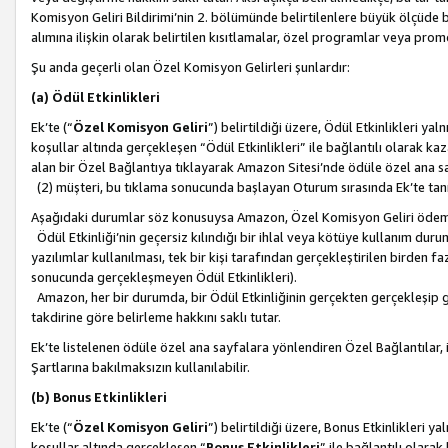
Komisyon Geliri Bildirimi’nin 2. bölümünde belirtilenlere büyük ölçüde 
alımına ilişkin olarak belirtilen kısıtlamalar, özel programlar veya pro
Şu anda geçerli olan Özel Komisyon Gelirleri şunlardır:
(a) Ödül Etkinlikleri
Ek’te (“
Özel Komisyon Geliri
”) belirtildiği üzere, Ödül Etkinlikleri ya
koşullar altında gerçekleşen “Ödül Etkinlikleri” ile bağlantılı olarak kaza
alan bir Özel Bağlantıya tıklayarak Amazon Sitesi’nde ödüle özel ana s
(2) müşteri, bu tıklama sonucunda başlayan Oturum sırasında Ek’te ta
Aşağıdaki durumlar söz konusuysa Amazon, Özel Komisyon Geliri öde
Ödül Etkinliği’nin geçersiz kılındığı bir ihlal veya kötüye kullanım dur
yazılımlar kullanılması, tek bir kişi tarafından gerçekleştirilen birden f
sonucunda gerçekleşmeyen Ödül Etkinlikleri).
Amazon, her bir durumda, bir Ödül Etkinliğinin gerçekten gerçekleşip 
takdirine göre belirleme hakkını saklı tutar.
Ek’te listelenen ödüle özel ana sayfalara yönlendiren Özel Bağlantılar, i
Şartlarına bakılmaksızın kullanılabilir.
(b) Bonus Etkinlikleri
Ek’te (“
Özel Komisyon Geliri
”) belirtildiği üzere, Bonus Etkinlikleri 
koşullar altında gerçekleşen “
Bonus Etkinlikleri
” ile bağlantılı olarak 