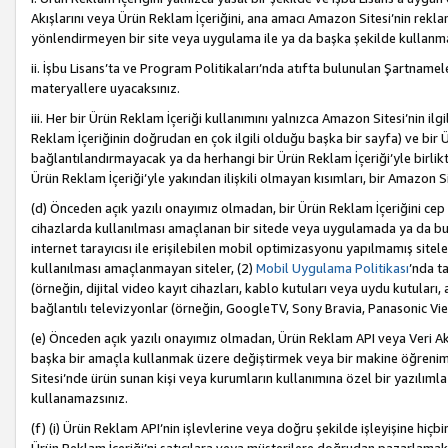
Akışlarını veya Ürün Reklam İçeriğini, ana amacı Amazon Sitesi’nin rek
yönlendirmeyen bir site veya uygulama ile ya da başka şekilde kullanm
ii. İşbu Lisans’ta ve Program Politikaları’nda atıfta bulunulan Şartnamel
materyallere uyacaksınız.
iii. Her bir Ürün Reklam İçeriği kullanımını yalnızca Amazon Sitesi’nin ilg
Reklam İçeriğinin doğrudan en çok ilgili olduğu başka bir sayfa) ve bir Ü
bağlantılandırmayacak ya da herhangi bir Ürün Reklam İçeriği’yle birli
Ürün Reklam İçeriği’yle yakından ilişkili olmayan kısımları, bir Amazon Sit
(d) Önceden açık yazılı onayımız olmadan, bir Ürün Reklam İçeriğini cep 
cihazlarda kullanılması amaçlanan bir sitede veya uygulamada ya da bunl
internet tarayıcısı ile erişilebilen mobil optimizasyonu yapılmamış sitel
kullanılması amaçlanmayan siteler, (2)
Mobil Uygulama Politikası
’nda t
(örneğin, dijital video kayıt cihazları, kablo kutuları veya uydu kutuları,
bağlantılı televizyonlar (örneğin, GoogleTV, Sony Bravia, Panasonic Vier
(e) Önceden açık yazılı onayımız olmadan, Ürün Reklam API veya Veri Ak
başka bir amaçla kullanmak üzere değiştirmek veya bir makine öğrenim
Sitesi’nde ürün sunan kişi veya kurumların kullanımına özel bir yazılım
kullanamazsınız.
(f) (i) Ürün Reklam API’nin işlevlerine veya doğru şekilde işleyişine h