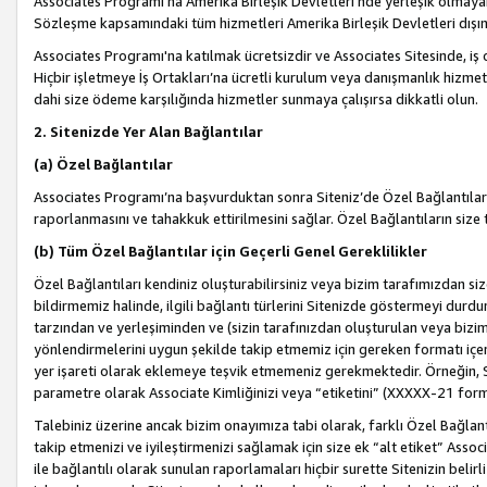
Associates Programı’na Amerika Birleşik Devletleri’nde yerleşik olmayan b
Sözleşme kapsamındaki tüm hizmetleri Amerika Birleşik Devletleri dışınd
Associates Programı'na katılmak ücretsizdir ve Associates Sitesinde, iş
Hiçbir işletmeye İş Ortakları’na ücretli kurulum veya danışmanlık hizme
dahi size ödeme karşılığında hizmetler sunmaya çalışırsa dikkatli olun.
2. Sitenizde Yer Alan Bağlantılar
(a) Özel Bağlantılar
Associates Programı’na başvurduktan sonra Siteniz’de Özel Bağlantılara y
raporlanmasını ve tahakkuk ettirilmesini sağlar. Özel Bağlantıların size
(b) Tüm Özel Bağlantılar için Geçerli Genel Gereklilikler
Özel Bağlantıları kendiniz oluşturabilirsiniz veya bizim tarafımızdan size
bildirmemiz halinde, ilgili bağlantı türlerini Sitenizde göstermeyi durdu
tarzından ve yerleşiminden ve (sizin tarafınızdan oluşturulan veya bizi
yönlendirmelerini uygun şekilde takip etmemiz için gereken formatı içer
yer işareti olarak eklemeye teşvik etmemeniz gerekmektedir. Örneğin, 
parametre olarak Associate Kimliğinizi veya “etiketini” (XXXXX-21 for
Talebiniz üzerine ancak bizim onayımıza tabi olarak, farklı Özel Bağlantı
takip etmenizi ve iyileştirmenizi sağlamak için size ek “alt etiket” Assoc
ile bağlantılı olarak sunulan raporlamaları hiçbir surette Sitenizin belirli 