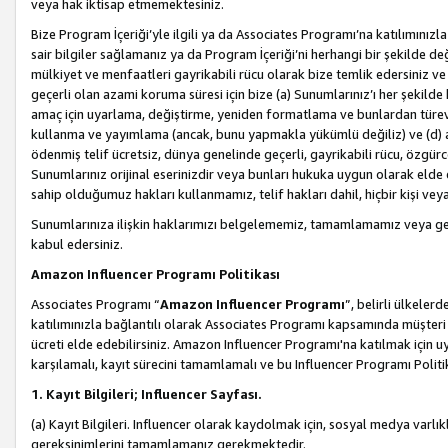
veya hak iktisap etmemektesiniz.
Bize Program İçeriği’yle ilgili ya da Associates Programı’na katılımınızla 
sair bilgiler sağlamanız ya da Program İçeriği’ni herhangi bir şekilde değ
mülkiyet ve menfaatleri gayrikabili rücu olarak bize temlik edersiniz v
geçerli olan azami koruma süresi için bize (a) Sunumlarınız’ı her şekild
amaç için uyarlama, değiştirme, yeniden formatlama ve bunlardan türev e
kullanma ve yayımlama (ancak, bunu yapmakla yükümlü değiliz) ve (d) aşağ
ödenmiş telif ücretsiz, dünya genelinde geçerli, gayrikabili rücu, özgürce 
Sunumlarınız orijinal eserinizdir veya bunları hukuka uygun olarak elde et
sahip olduğumuz hakları kullanmamız, telif hakları dahil, hiçbir kişi vey
Sunumlarınıza ilişkin haklarımızı belgelememiz, tamamlamamız veya geç
kabul edersiniz.
Amazon Influencer Programı Politikası
Associates Programı “
Amazon Influencer Programı
”, belirli ülkele
katılımınızla bağlantılı olarak Associates Programı kapsamında müşteri 
ücreti elde edebilirsiniz. Amazon Influencer Programı'na katılmak için u
karşılamalı, kayıt sürecini tamamlamalı ve bu Influencer Programı Politi
1. Kayıt Bilgileri; Influencer Sayfası.
(a) Kayıt Bilgileri. Influencer olarak kaydolmak için, sosyal medya varlık
gereksinimlerini tamamlamanız gerekmektedir.