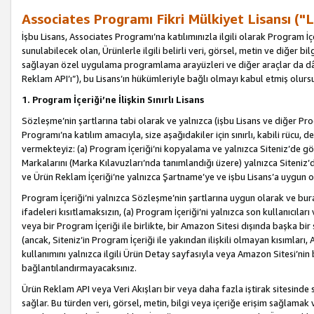
Associates Programı Fikri Mülkiyet Lisansı ("L
İşbu Lisans, Associates Programı’na katılımınızla ilgili olarak Program İ
sunulabilecek olan, Ürünlerle ilgili belirli veri, görsel, metin ve diğer bilg
sağlayan özel uygulama programlama arayüzleri ve diğer araçlar da dâh
Reklam API’ı”), bu Lisans’ın hükümleriyle bağlı olmayı kabul etmiş olurs
1. Program İçeriği’ne İlişkin Sınırlı Lisans
Sözleşme’nin şartlarına tabi olarak ve yalnızca (işbu Lisans ve diğer Pr
Programı’na katılım amacıyla, size aşağıdakiler için sınırlı, kabili rücu, 
vermekteyiz: (a) Program İçeriği’ni kopyalama ve yalnızca Siteniz’de gö
Markalarını (Marka Kılavuzları’nda tanımlandığı üzere) yalnızca Siteniz’
ve Ürün Reklam İçeriği’ne yalnızca Şartname’ye ve işbu Lisans’a uygun 
Program İçeriği’ni yalnızca Sözleşme’nin şartlarına uygun olarak ve bura
ifadeleri kısıtlamaksızın, (a) Program İçeriği’ni yalnızca son kullanıcılar
veya bir Program İçeriği ile birlikte, bir Amazon Sitesi dışında başka bi
(ancak, Siteniz’in Program İçeriği ile yakından ilişkili olmayan kısımları,
kullanımını yalnızca ilgili Ürün Detay sayfasıyla veya Amazon Sitesi’nin 
bağlantılandırmayacaksınız.
Ürün Reklam API veya Veri Akışları bir veya daha fazla iştirak sitesinde s
sağlar. Bu türden veri, görsel, metin, bilgi veya içeriğe erişim sağlama