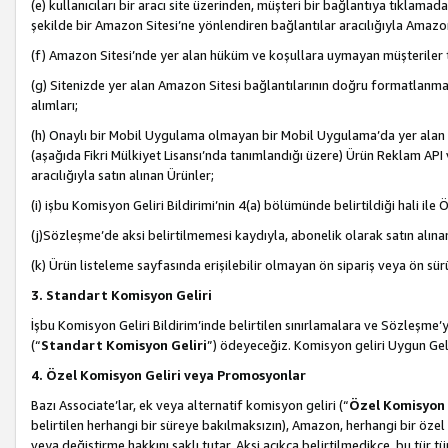
(e) kullanıcıları bir aracı site üzerinden, müşteri bir bağlantıya tıkla
şekilde bir Amazon Sitesi’ne yönlendiren bağlantılar aracılığıyla Amazon
(f) Amazon Sitesi’nde yer alan hüküm ve koşullara uymayan müşteriler t
(g) Sitenizde yer alan Amazon Sitesi bağlantılarının doğru formatlanm
alımları;
(h) Onaylı bir Mobil Uygulama olmayan bir Mobil Uygulama’da yer alan b
(aşağıda Fikri Mülkiyet Lisansı’nda tanımlandığı üzere) Ürün Reklam API
aracılığıyla satın alınan Ürünler;
(i) işbu Komisyon Geliri Bildirimi’nin 4(a) bölümünde belirtildiği hali ile Ö
(j)Sözleşme’de aksi belirtilmemesi kaydıyla, abonelik olarak satın alına
(k) Ürün listeleme sayfasında erişilebilir olmayan ön sipariş veya ön sü
3. Standart Komisyon Geliri
İşbu Komisyon Geliri Bildirim’inde belirtilen sınırlamalara ve Sözleşme
(“
Standart Komisyon Geliri
”) ödeyeceğiz. Komisyon geliri Uygun Ge
4. Özel Komisyon Geliri veya Promosyonlar
Bazı Associate’lar, ek veya alternatif komisyon geliri (“
Özel Komisyon 
belirtilen herhangi bir süreye bakılmaksızın), Amazon, herhangi bir 
veya değiştirme hakkını saklı tutar. Aksi açıkça belirtilmedikçe, bu tür