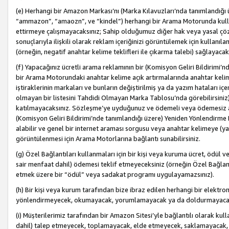
(e) Herhangi bir Amazon Markası’nı (Marka Kılavuzları’nda tanımlandığı ü
“ammazon”, “amaozn”, ve “kindel”) herhangi bir Arama Motorunda kulla
ettirmeye çalışmayacaksınız; Sahip olduğumuz diğer hak veya yasal çöz
sonuçlarıyla ilişkili olarak reklam içeriğinizi görüntülemek için kullanıl
(örneğin, negatif anahtar kelime teklifleri ile çıkarma talebi) sağlayaca
(f) Yapacağınız ücretli arama reklamının bir (Komisyon Geliri Bildirimi’
bir Arama Motorundaki anahtar kelime açık artırmalarında anahtar kelim
iştiraklerinin markaları ve bunların değiştirilmiş ya da yazım hataları iç
olmayan bir listesini Tahdidi Olmayan Marka Tablosu’nda görebilirsiniz)
katılmayacaksınız. Sözleşme’ye uyduğunuz ve ödemeli veya ödemesiz ara
(Komisyon Geliri Bildirimi’nde tanımlandığı üzere) Yeniden Yönlendirme 
alabilir ve genel bir internet araması sorgusu veya anahtar kelimeye (y
görüntülenmesi için Arama Motorlarına bağlantı sunabilirsiniz.
(g) Özel Bağlantıları kullanmaları için bir kişi veya kuruma ücret, ödül 
sair menfaat dahil) ödemesi teklif etmeyeceksiniz (örneğin Özel Bağlantıl
etmek üzere bir “ödül” veya sadakat programı uygulayamazsınız).
(h) Bir kişi veya kurum tarafından bize ibraz edilen herhangi bir elekt
yönlendirmeyecek, okumayacak, yorumlamayacak ya da doldurmayacak
(i) Müşterilerimiz tarafından bir Amazon Sitesi’yle bağlantılı olarak kulla
dahil) talep etmeyecek, toplamayacak, elde etmeyecek, saklamayacak,