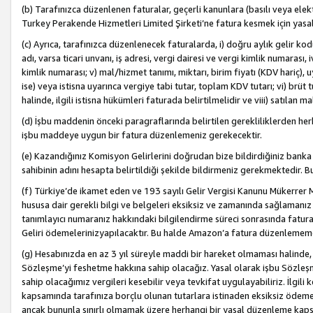
(b) Tarafınızca düzenlenen faturalar, geçerli kanunlara (basılı veya ele
Turkey Perakende Hizmetleri Limited Şirketi’ne fatura kesmek için yasal
(c) Ayrıca, tarafınızca düzenlenecek faturalarda, i) doğru aylık gelir kodu
adı, varsa ticari unvanı, iş adresi, vergi dairesi ve vergi kimlik numarası,
kimlik numarası; v) mal/hizmet tanımı, miktarı, birim fiyatı (KDV hariç)
ise) veya istisna uyarınca vergiye tabi tutar, toplam KDV tutarı; vi) brüt 
halinde, ilgili istisna hükümleri faturada belirtilmelidir ve viii) satılan 
(d) İşbu maddenin önceki paragraflarında belirtilen gerekliliklerden he
işbu maddeye uygun bir fatura düzenlemeniz gerekecektir.
(e) Kazandığınız Komisyon Gelirlerini doğrudan bize bildirdiğiniz banka
sahibinin adını hesapta belirtildiği şekilde bildirmeniz gerekmektedir. 
(f) Türkiye’de ikamet eden ve 193 sayılı Gelir Vergisi Kanunu Mükerrer 
hususa dair gerekli bilgi ve belgeleri eksiksiz ve zamanında sağlamanız
tanımlayıcı numaranız hakkındaki bilgilendirme süreci sonrasında fatur
Geliri ödemelerinizyapılacaktır. Bu halde Amazon’a fatura düzenlemem
(g) Hesabınızda en az 3 yıl süreyle maddi bir hareket olmaması halinde
Sözleşme’yi feshetme hakkına sahip olacağız. Yasal olarak işbu Sözl
sahip olacağımız vergileri kesebilir veya tevkifat uygulayabiliriz. İlgil
kapsamında tarafınıza borçlu olunan tutarlara istinaden eksiksiz ödeme
ancak bununla sınırlı olmamak üzere herhangi bir yasal düzenleme kap