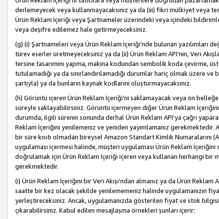
Ürün Reklam İçeriği’ni satıcılara veya müşterilere doğrudan pazarlamak, 
derlemeyecek veya kullanmayacaksınız ya da (iii) fikri mülkiyet veya tesci
Ürün Reklam İçeriği veya Şartnameler üzerindeki veya içindeki bildiri
veya deşifre edilemez hale getirmeyeceksiniz.
(g) (i) Şartnameleri veya Ürün Reklam İçeriği’nde bulunan yazılımları d
türev eserler üretmeyeceksiniz ya da (ii) Ürün Reklam API’nin, Veri Akışla
tersine tasarımını yapma, makina kodundan sembolik koda çevirme, üst
tutulamadığı ya da sınırlandırılamadığı durumlar hariç olmak üzere ve b
şartıyla) ya da bunların kaynak kodlarını oluşturmayacaksınız.
(h) Görüntü içeren Ürün Reklam İçeriği’ni saklamayacak veya ön belleğe 
süreyle saklayabilirsiniz. Görüntü içermeyen diğer Ürün Reklam İçeriğin
durumda, ilgili sürenin sonunda derhal Ürün Reklam API’ya çağrı yaparak
Reklam İçeriğini yenilemeniz ve yeniden yayımlamanız gerekmektedir. Ak
bir süre kısıtı olmadan bireysel Amazon Standart Kimlik Numaralarını (AS
uygulaması içermesi halinde, müşteri uygulaması Ürün Reklam İçeriğin
doğrulamak için Ürün Reklam İçeriği içeren veya kullanan herhangi bir m
gerekmektedir.
(i) Ürün Reklam İçeriğini bir Veri Akışı’ndan almanız ya da Ürün Reklam
saatte bir kez olacak şekilde yenilememeniz halinde uygulamanızın fiya
yerleştireceksiniz. Ancak, uygulamanızda gösterilen fiyat ve stok bilgis
çıkarabilirsiniz. Kabul edilen mesajlaşma örnekleri şunları içerir: