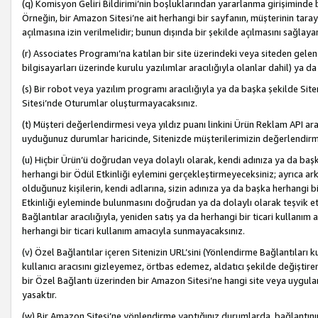
(q) Komisyon Geliri Bildirimi’nin boşluklarından yararlanma girişiminde
Örneğin, bir Amazon Sitesi’ne ait herhangi bir sayfanın, müşterinin tara
açılmasına izin verilmelidir; bunun dışında bir şekilde açılmasını sağlay
(r) Associates Programı’na katılan bir site üzerindeki veya siteden gele
bilgisayarları üzerinde kurulu yazılımlar aracılığıyla olanlar dahil) ya 
(s) Bir robot veya yazılım programı aracılığıyla ya da başka şekilde 
Sitesi’nde Oturumlar oluşturmayacaksınız.
(t) Müşteri değerlendirmesi veya yıldız puanı linkini Ürün Reklam API aracı
uyduğunuz durumlar haricinde, Sitenizde müşterilerimizin değerlendirme
(u) Hiçbir Ürün’ü doğrudan veya dolaylı olarak, kendi adınıza ya da başk
herhangi bir Ödül Etkinliği eylemini gerçekleştirmeyeceksiniz; ayrıca arkada
olduğunuz kişilerin, kendi adlarına, sizin adınıza ya da başka herhangi b
Etkinliği eyleminde bulunmasını doğrudan ya da dolaylı olarak teşvik 
Bağlantılar aracılığıyla, yeniden satış ya da herhangi bir ticari kullanı
herhangi bir ticari kullanım amacıyla sunmayacaksınız.
(v) Özel Bağlantılar içeren Sitenizin URL’sini (Yönlendirme Bağlantıları 
kullanıcı aracısını gizleyemez, örtbas edemez, aldatıcı şekilde değişti
bir Özel Bağlantı üzerinden bir Amazon Sitesi’ne hangi site veya uygula
yasaktır.
(w) Bir Amazon Sitesi’ne yönlendirme yaptığınız durumlarda, bağlantının