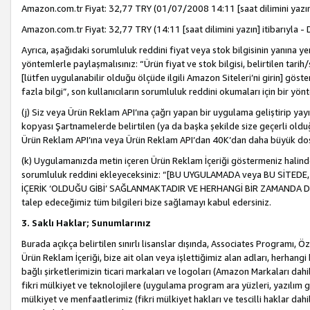
Amazon.com.tr Fiyat: 32,77 TRY (01/07/2008 14:11 [saat dilimini yazın] 
Amazon.com.tr Fiyat: 32,77 TRY (14:11 [saat dilimini yazın] itibarıyla - 
Ayrıca, aşağıdaki sorumluluk reddini fiyat veya stok bilgisinin yanına yer
yöntemlerle paylaşmalısınız: “Ürün fiyat ve stok bilgisi, belirtilen tarih
[lütfen uygulanabilir olduğu ölçüde ilgili Amazon Siteleri’ni girin] göste
fazla bilgi”, son kullanıcıların sorumluluk reddini okumaları için bir yön
(j) Siz veya Ürün Reklam API’ına çağrı yapan bir uygulama geliştirip ya
kopyası Şartnamelerde belirtilen (ya da başka şekilde size geçerli olduğ
Ürün Reklam API’ına veya Ürün Reklam API’dan 40K’dan daha büyük do
(k) Uygulamanızda metin içeren Ürün Reklam İçeriği göstermeniz halinde
sorumluluk reddini ekleyeceksiniz: “[BU UYGULAMADA veya BU SİTEDE,
İÇERİK ‘OLDUĞU GİBİ’ SAĞLANMAKTADIR VE HERHANGİ BİR ZAMANDA DEĞİŞ
talep edeceğimiz tüm bilgileri bize sağlamayı kabul edersiniz.
3. Saklı Haklar; Sunumlarınız
Burada açıkça belirtilen sınırlı lisanslar dışında, Associates Programı, Ö
Ürün Reklam İçeriği, bize ait olan veya işlettiğimiz alan adları, herhangi
bağlı şirketlerimizin ticari markaları ve logoları (Amazon Markaları dah
fikri mülkiyet ve teknolojilere (uygulama program ara yüzleri, yazılım gel
mülkiyet ve menfaatlerimiz (fikri mülkiyet hakları ve tescilli haklar dahil)