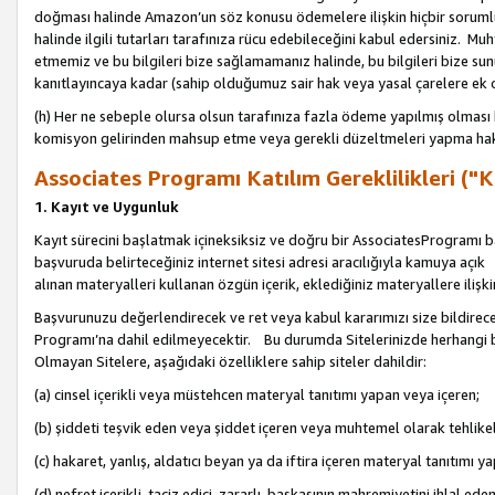
doğması halinde Amazon’un söz konusu ödemelere ilişkin hiçbir soru
halinde ilgili tutarları tarafınıza rücu edebileceğini kabul edersiniz. Muh
etmemiz ve bu bilgileri bize sağlamamanız halinde, bu bilgileri bize su
kanıtlayıncaya kadar (sahip olduğumuz sair hak veya yasal çarelere ek 
(h) Her ne sebeple olursa olsun tarafınıza fazla ödeme yapılmış olması 
komisyon gelirinden mahsup etme veya gerekli düzeltmeleri yapma hakkı
Associates Programı Katılım Gereklilikleri ("Ka
1. Kayıt ve Uygunluk
Kayıt sürecini başlatmak içineksiksiz ve doğru bir AssociatesProgramı ba
başvuruda belirteceğiniz internet sitesi adresi aracılığıyla kamuya aç
alınan materyalleri kullanan özgün içerik, eklediğiniz materyallere ilişk
Başvurunuzu değerlendirecek ve ret veya kabul kararımızı size bildirece
Programı’na dahil edilmeyecektir. Bu durumda Sitelerinizde herhangi b
Olmayan Sitelere, aşağıdaki özelliklere sahip siteler dahildir:
(a) cinsel içerikli veya müstehcen materyal tanıtımı yapan veya içeren;
(b) şiddeti teşvik eden veya şiddet içeren veya muhtemel olarak tehlikel
(c) hakaret, yanlış, aldatıcı beyan ya da iftira içeren materyal tanıtımı y
(d) nefret içerikli, taciz edici, zararlı, başkasının mahremiyetini ihlal eden