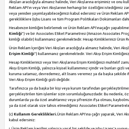
Akışları aracılığıyla almanız halinde, Veri Akışlarına erişiminiz ve onu k
Reklam API’ın veya Veri Akışlarının herhangi bir özelliğini istediğimiz
veya yeniden yayımlayabileceğimizi kabul edersiniz ve Ürün Reklam API’a v
gerekliliklere (işbu Lisans ve tüm Program Politikaları Dokümanları da
Hesabınızın kimliğini belirlemek ve Ürün Reklam API’ınaçağrı yapabilmek i
Kimliği
”) ve bir Associates Etiket Parametresi (Amazon Associates Prog
kimliği olabilir) kullanmanız gerekmektedir. Hesap Kimliklerinizi Ürün R
Ürün Reklam İçeriğini Veri Akışları aracılığıyla almanız halinde, Veri Akış
Erişim Kimliği
”) kullanmanız gerekmektedir. Veri Akışı Erişim Kimliğiniz
Hesap Kimliklerinizi veya Veri Akışlarına Erişim Kimliğinizi muhtelif zama
Akışı Erişim Kimliği, yalnızca kişisel kullanımınız içindir ve bunları giz
kuruma satamaz, devredemez, alt lisans veremez ya da başka şekilde ifşa
Veri Akışı Erişim Kimliği gizli değildir.
Tarafınızca ya da başka bir kişi veya kurum tarafından gerçekleştirilmes
gerçekleştirilen tüm işlemler sizin sorumluluğunuzdadır. Bu nedenle, öze
durumlarda ya da özel anahtarınız veya şifrenizin ifşa olması, kaybolmas
ya da özel olarak size tahsis etmediğimiz Associates Etiket Parametreleri
(c)
Kullanım Gereklilikleri.
Ürün Reklam API’ına çağrı yaparak, Veri Akı
kabul edersiniz:
i. Ürün Reklam İçeriğini yalnızca yasal bir şekilde ve işbu Lisans’a uygun