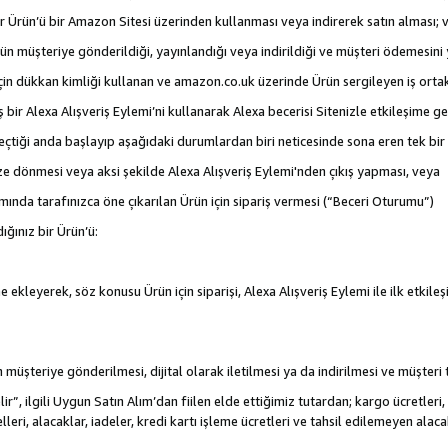
 bir Ürün’ü bir Amazon Sitesi üzerinden kullanması veya indirerek satın alması; 
rün müşteriye gönderildiği, yayınlandığı veya indirildiği ve müşteri ödemesin
için dükkan kimliği kullanan ve amazon.co.uk üzerinde Ürün sergileyen iş ortakl
iş bir Alexa Alışveriş Eylemi’ni kullanarak Alexa becerisi Sitenizle etkileşime g
e geçtiği anda başlayıp aşağıdaki durumlardan biri neticesinde sona eren tek b
ize dönmesi veya aksi şekilde Alexa Alışveriş Eylemi'nden çıkış yapması, veya
mında tarafınızca öne çıkarılan Ürün için sipariş vermesi (“Beceri Oturumu”)
ığınız bir Ürün’ü:
 ekleyerek, söz konusu Ürün için siparişi, Alexa Alışveriş Eylemi ile ilk etkile
nün müşteriye gönderilmesi, dijital olarak iletilmesi ya da indirilmesi ve müşter
r”, ilgili Uygun Satın Alım’dan fiilen elde ettiğimiz tutardan; kargo ücretleri, 
lleri, alacaklar, iadeler, kredi kartı işleme ücretleri ve tahsil edilemeyen al