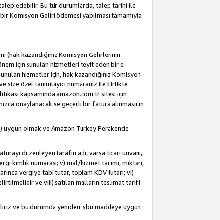
alep edebilir. Bu tür durumlarda, talep tarihi ile
i bir Komisyon Geliri ödemesi yapılması tamamıyla
rını (hak kazandığınız Komisyon Gelirlerinin
önem için sunulan hizmetleri teyit eden bir e-
e sunulan hizmetler için, hak kazandığınız Komisyon
ve size özel tanımlayıcı numaranız ile birlikte
litikası kapsamında amazon.com.tr sitesi için
fımızca onaylanacak ve geçerli bir fatura alınmasının
dahil) uygun olmak ve Amazon Turkey Perakende
Faturayı düzenleyen tarafın adı, varsa ticari unvanı,
 vergi kimlik numarası; v) mal/hizmet tanımı, miktarı,
arınca vergiye tabi tutar, toplam KDV tutarı; vi)
rtilmelidir ve viii) satılan malların teslimat tarihi
ebiliriz ve bu durumda yeniden işbu maddeye uygun