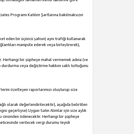
ociates Programı Katılım Şartlarına bakılmaksızın
et eden bir üçüncü şahsın) aynı trafiği kullanarak
antıları manipüle ederek veya birleştirerek),
iz. Herhangi bir şüpheye mahal vermemek adına (ve
a durdurma veya değiştirme hakkını saklı tuttuğunu
lerini özetleyen raporlarımızı oluşturup size
lı olarak değerlendirilecektir), aşağıda belirtilen
ngisi geçerliyse) Uygun Satın Alımlar için size aylık
sı cinsinden ödenecektir. Herhangi bir şüpheye
eticesinde verilecek vergi durumu teyidi