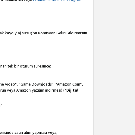
mak kaydıyla) size işbu Komisyon Geliri Bildirimi’nin
anan tek bir oturum süresince:
Prime Video”, “Game Downloads”, “Amazon Coin”,
ürün veya Amazon yazılım indirmesi) (“
Dijital
m
”),
çerisinde satın alım yapması veya,