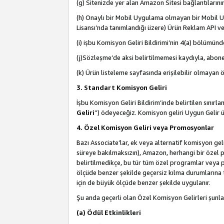
(g) Sitenizde yer alan Amazon Sitesi bağlantıları
(h) Onaylı bir Mobil Uygulama olmayan bir Mobil Uy
Lisansı’nda tanımlandığı üzere) Ürün Reklam API ve
(i) işbu Komisyon Geliri Bildirimi’nin 4(a) bölümünde 
(j)Sözleşme’de aksi belirtilmemesi kaydıyla, abonel
(k) Ürün listeleme sayfasında erişilebilir olmayan 
3. Standart Komisyon Geliri
İşbu Komisyon Geliri Bildirim’inde belirtilen sınır
Geliri
”) ödeyeceğiz. Komisyon geliri Uygun Gelir
4. Özel Komisyon Geliri veya Promosyonlar
Bazı Associate’lar, ek veya alternatif komisyon geli
süreye bakılmaksızın), Amazon, herhangi bir özel 
belirtilmedikçe, bu tür tüm özel programlar veya p
ölçüde benzer şekilde geçersiz kılma durumlarına t
için de büyük ölçüde benzer şekilde uygulanır.
Şu anda geçerli olan Özel Komisyon Gelirleri şunla
(a) Ödül Etkinlikleri