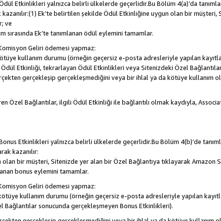
, Ödül Etkinlikleri yalnızca belirli ülkelerde geçerlidir.Bu Bölüm 4(a)’da tanım
 kazanılır:(1) Ek’te belirtilen şekilde Ödül Etkinliğine uygun olan bir müşteri,
; ve
m sırasında Ek’te tanımlanan ödül eylemini tamamlar.
Komisyon Geliri ödemesi yapmaz:
a kötüye kullanım durumu (örneğin geçersiz e-posta adresleriyle yapılan kayıtla
la Ödül Etkinliği, tekrarlayan Ödül Etkinlikleri veya Sitenizdeki Özel Bağlantı
rçekten gerçekleşip gerçekleşmediğini veya bir ihlal ya da kötüye kullanım 
en Özel Bağlantılar, ilgili Ödül Etkinliği ile bağlantılı olmak kaydıyla, Assoc
, Bonus Etkinlikleri yalnızca belirli ülkelerde geçerlidir.Bu Bölüm 4(b)’de tanı
arak kazanılır:
n olan bir müşteri, Sitenizde yer alan bir Özel Bağlantıya tıklayarak Amazon S
lanan bonus eylemini tamamlar.
Komisyon Geliri ödemesi yapmaz:
a kötüye kullanım durumu (örneğin geçersiz e-posta adresleriyle yapılan kayıtl
el Bağlantılar sonucunda gerçekleşmeyen Bonus Etkinlikleri).
erçekten gerçekleşip gerçekleşmediğini veya bir ihlal ya da kötüye kullanım 