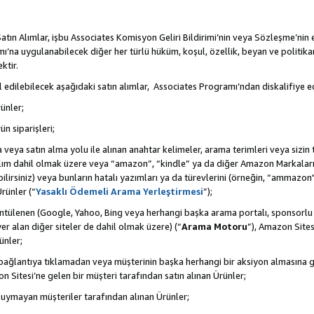
tın Alımlar, işbu Associates Komisyon Geliri Bildirimi’nin veya Sözleşme’nin
na uygulanabilecek diğer her türlü hüküm, koşul, özellik, beyan ve politikan
ktir.
 edilebilecek aşağıdaki satın alımlar, Associates Programı’ndan diskalifiye ed
ünler;
ün siparişleri;
rma veya satın alma yolu ile alınan anahtar kelimeler, arama terimleri veya sizin
atılım dahil olmak üzere veya “amazon”, “kindle” ya da diğer Amazon Markaları
ilirsiniz) veya bunların hatalı yazımları ya da türevlerini (örneğin, “ammazon"
rünler (“
Yasaklı Ödemeli Arama Yerleştirmesi
”);
ntülenen (Google, Yahoo, Bing veya herhangi başka arama portalı, sponsorlu
r alan diğer siteler de dahil olmak üzere) (“
Arama Motoru
”), Amazon Sites
ünler;
 bir bağlantıya tıklamadan veya müşterinin başka herhangi bir aksiyon almasına
n Sitesi’ne gelen bir müşteri tarafından satın alınan Ürünler;
 uymayan müşteriler tarafından alınan Ürünler;