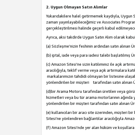
2. Uygun Olmayan Satın Alımlar
Yukarıdakilere halel getirmemek kaydıyla, Uygun Sa
zaman yayınlayabileceğimiz ve Associates Programı’
gerçekleştirilmesi halinde geçerli kabul edilmeyece
Ayrıca, aksi takdirde Uygun Satın Alım olarak kabul
(a) Sözleşme’nizin feshinin ardından satın alınan Ür
(b) iptal, iade veya para iadesi talebi başlatılmış Ür
(c) Amazon Sitesi’ne sizin katılımınız ile açık artı
aracılığıyla, teklif verme veya açık artırmalara k
markalarımızın tahdidi olmayan bir listesine ulaşab
yönlendirilen bir müşteri tarafından satın alınan Ü
(d)bir Arama Motoru tarafından üretilen veya görü
hizmetleri veya bu tür arama motorlarının ağında ye
yönlendirilen bir müşteri tarafından satın alınan Ür
(e) kullanıcıları bir aracı site üzerinden, müşteri
Sitesi’ne yönlendiren bağlantılar aracılığıyla Amazo
(f) Amazon Sitesi’nde yer alan hüküm ve koşullara