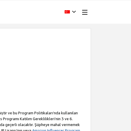
iştir ve bu Program Politikaları’nda kullanılan
Programı Katılım Gereklilikleri’nin 3 ve 6.
a da geçerli olacaktır. Şüpheye mahal vermemek
 IP Lisansı’nın veya
Amazon Influencer Program