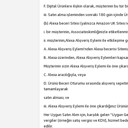
F. Dijital Ürünlere ilişkin olarak, müşterinin bu tür
iii. Satın alma işleminden sonraki 180 gün içinde Ü
(b) Alexa beceri Sitesi (yalnızca Amazon UK Sitesi 
i. bir müşterinin, Associateskimliğinizle etiketlenm
ii. müşterinin,Alexa Alışveriş Eylemi ile etkileşim
A. Alexa Alışveriş Eylemi'nden Alexa becerisi Siten
B. Alexa üzerinden, Alexa Alışveriş Eylemleri kapsa
Müşterinin sizin Alexa Alışveriş Eylemi ile öne çıkard
C. Alexa aracılığıyla, veya
D. Ürünü Beceri Oturumu sırasında alışveriş sepetine
tamamlayarak
satın alması; ve
iii. Alexa Alışveriş Eylemi ile öne çıkardığınız Ürü
Her Uygun Satın Alım için, karşılık gelen “Uygun Geli
vergiler (örneğin satış vergisi ve KDV), hizmet bede
edilir.