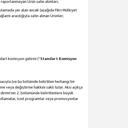
 raporlanmayan Ürün satın alımları;
ulamada yer alan ancak (aşağıda Fikri Mülkiyet
antı aracılığıyla satın alınan Ürünler;
dart komisyon gelirini (“
Standart Komisyon
amacıyla (ve bu bölümde belirtilen herhangi bir
 veya değiştirme hakkını saklı tutar. Aksi açıkça
ldirimi’nin 2. bölümünde belirtilenlere büyük
kısıtlamalar, özel programlar veya promosyonlar