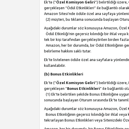
Ek’te (“
Özel Komisyon Geliri
”) belirtildiği üzere
gerçekleşen “Ödül Etkinlikleri” ile bağlantılı olarak
Amazon Sitesi’nde ödüle özel ana sayfaya yönlenir
(2) müşteri, bu tıklama sonucunda başlayan Oturu
Aşağıdaki durumlar söz konusuysa Amazon, Özel 
Ödül Etkinliği’nin geçersiz kılındığı bir ihlal vey
tek bir kişi tarafından gerçekleştirilen birden faz
Amazon, her bir durumda, bir Ödül Etkinliğinin ge
belirleme hakkını saklı tutar.
Ek’te listelenen ödüle özel ana sayfalara yönlendir
kullanılabilir.
(b) Bonus Etkinlikleri
Ek’te (“
Özel Komisyon Geliri
”) belirtildiği üzere
gerçekleşen “
Bonus Etkinlikleri
” ile bağlantılı ol
(1) Ek’te belirtilen şekilde Bonus Etkinliğine uygu
sonucunda başlayan Oturum sırasında Ek’te tanım
Aşağıdaki durumlar söz konusuysa Amazon, Özel 
Bonus Etkinliğinin geçersiz kılındığı bir ihlal vey
tekrarlayan Bonus Etkinlikleri veya Sitenizdeki Öz
Amazon, her bir durumda, bir Bonus Etkinliğinin g