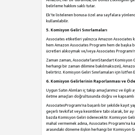
belirleme hakkını saklı tutar.
Ek’te listelenen bonusa özel ana sayfalara yönlendi
kullanılabilir.
5. Komisyon Geliri Sınırlamaları
Associates etiketleri yalnızca Amazon Associates ko
hem Amazon Associates Programı hem de başka bir p
ücretleri alıkoymak ve/veya Associates Programı’na
Zaman zaman, Associate’larınStandart Komisyon Ge
herhangi bir zaman dilimine bakılmaksızın), Amazo
belirtiriz. Komisyon Geliri Sınırlamaları için lütfen 
6. Komisyon Gelirlerinin Raporlanması ve Öd
Uygun Satın Alımları iç takip amaçlarımız ve ilgil
iletme amaçları doğrultusunda doğru ve kapsamlı b
AssociatesProgramı’na başarılı bir şekilde kayıt ya
geçerli tevkifat veya kesintilere tabi olarak, bir ay
bazda Komisyon Geliri ödenecektir. Komisyon Geliri
mahal vermemek adına, Associates Programı’na kayı
arasındaki döneme ilişkin herhangi bir Komisyon G