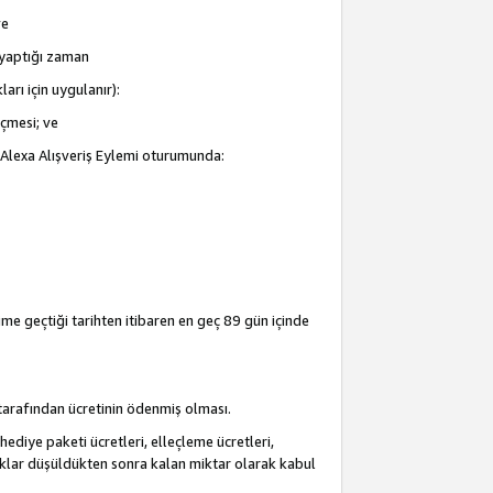
ve
i yaptığı zaman
arı için uygulanır):
eçmesi; ve
ir Alexa Alışveriş Eylemi oturumunda:
şime geçtiği tarihten itibaren en geç 89 gün içinde
i tarafından ücretinin ödenmiş olması.
hediye paketi ücretleri, elleçleme ücretleri,
acaklar düşüldükten sonra kalan miktar olarak kabul