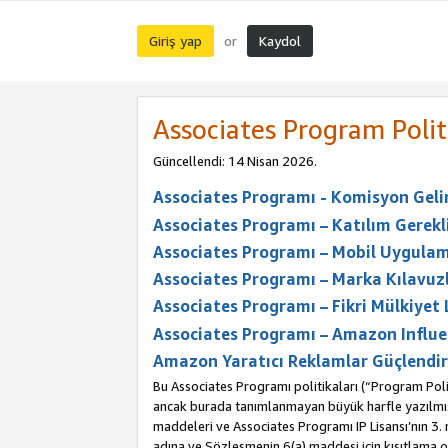
Giriş yap
Kaydol
or
Associates Program Polit
Güncellendi: 14 Nisan 2026.
Associates Programı - Komisyon Geliri
Associates Programı – Katılım Gerekli
Associates Programı – Mobil Uygulam
Associates Programı – Marka Kılavuzl
Associates Programı – Fikri Mülkiyet 
Associates Programı – Amazon Influe
Amazon Yaratıcı Reklamlar Güçlendir
Bu Associates Programı politikaları (“Program Polit
ancak burada tanımlanmayan büyük harfle yazılmış t
maddeleri ve Associates Programı IP Lisansı’nın 3
adına ve Sözleşmenin 6(a) maddesi için kısıtlama ol