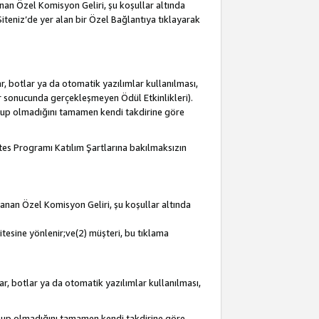
lanan Özel Komisyon Geliri, şu koşullar altında
 Siteniz’de yer alan bir Özel Bağlantıya tıklayarak
r, botlar ya da otomatik yazılımlar kullanılması,
lar sonucunda gerçekleşmeyen Ödül Etkinlikleri).
olup olmadığını tamamen kendi takdirine göre
iates Programı Katılım Şartlarına bakılmaksızın
mlanan Özel Komisyon Geliri, şu koşullar altında
itesine yönlenir;ve(2) müşteri, bu tıklama
ar, botlar ya da otomatik yazılımlar kullanılması,
olup olmadığını tamamen kendi takdirine göre