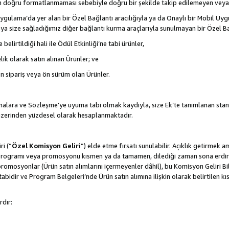
nın doğru formatlanmaması sebebiyle doğru bir şekilde takip edilemeyen veya
gulama’da yer alan bir Özel Bağlantı aracılığıyla ya da Onaylı bir Mobil Uyg
ya size sağladığımız diğer bağlantı kurma araçlarıyla sunulmayan bir Özel Bağl
belirtildiği hali ile Ödül Etkinliği’ne tabi ürünler,
ik olarak satın alınan Ürünler; ve
ön sipariş veya ön sürüm olan Ürünler.
lamalara ve Sözleşme’ye uyuma tabi olmak kaydıyla, size Ek’te tanımlanan stan
 üzerinden yüzdesel olarak hesaplanmaktadır.
ri (“
Özel Komisyon Geliri
”) elde etme fırsatı sunulabilir. Açıklık getirmek 
programı veya promosyonu kısmen ya da tamamen, dilediği zaman sona erdirme
romosyonlar (Ürün satın alımlarını içermeyenler dâhil), bu Komisyon Geliri Bi
abidir ve Program Belgeleri’nde Ürün satın alımına ilişkin olarak belirtilen 
rdır: