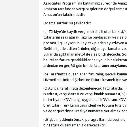
Associates Programı’na katılımınız sürecinde Amazon 
Amazon tarafından vergi bilgilerinin doğrulanması
Amazon’un takdirindedir.
Ödeme şartları şu şekildedir:
(a) Türkiye’de kayıtlı vergi mükellefi olan bir kişi
tutarlarını esas alarak) sizinle paylaşacak ve size 
postayı, ilgili ay için, bu ayı takip eden ayı izle
Gelirleri (iade edilen ürünler, diğer ayarlamalar vb
yukarıda açıklanan metot ile size bildirilecektir. 
belirtilen fatura gerekliliklerine uygun bir elektro
ardından en geç 30 gün içinde faturanın onaylanm
(b) Tarafınızca düzenlenen faturalar, geçerli kanu
Hizmetleri Limited Şirketi’ne fatura kesmek için ya
(c) Ayrıca, tarafınızca düzenlenecek faturalarda, i) 
iş adresi, vergi dairesi ve vergi kimlik numarası, iv
birim fiyatı (KDV hariç), uygulanan KDV oranı, KDV o
brüt tutar (Türk Lirası cinsinden) ve toplam tutar; vi
ve eğer geçerliyse, irsaliye numarası yer almak zo
(d) İşbu maddenin önceki paragraflarında belirtile
bir fatura düzenlemeniz gerekecektir.