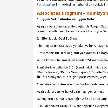
Politikası
’nın 1. maddesinin herhangi bir şekilde ihl
Associates Programı - Komisyon G
1. Uygun Satın Alımlar ve Uygun Gelir
Aşağıda belirtilen haller ile bağlantılı “Uygun Satın
3. maddesinde tanımlanan Standart Komisyon Geli
(a) Site’nizdeki Özel Bağlantı:
i. bir müşterinin Sitenizde yer alan ve bir Amazon S
ii. müşterinin bu Özel Bağlantı’ya tıklaması ile ba
A. söz konusu tıklamanın üzerinden 24 saat geçmes
B. müşterinin dijital bir ürün (kendi takdirimiz
“Kindle Books”, “Kindle Newspapers”, “Kindle Blog
Ürün
”) olmayanbir Ürün için sipariş vermesi, veya
C. müşterinin bir Amazon Sitesi’ne bağlantı veren a
Aşağıdakilerden herhangi birinin gerçekleşmesi:
D. müşterinin Şimdi Al özelliğimiz ile bir Ürün satı
E. müşterinin bir Ürün’ü alışveriş sepetine ekleyer