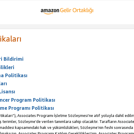
ikaları
 Bildirimi
likleri
a Politikası
arı
Lisansı
ncer Program Politikası
me Programı Politikası
ikaları”), Associates Programı İşletme Sözleşmesi’ne atıf yoluyla dahil edilm
erimler, Sözleşme’de verilen tanımlara sahip olacaktır. Tarafların Associates 
. maddesi kapsamındaki hak ve yükümlülükleri, Sözleşme’nin feshi sonrasınd
maksızın, Associates Programı Katılım Gereklilikleri’nin, Associates Programı