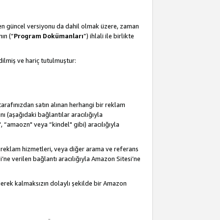
 en güncel versiyonu da dahil olmak üzere, zaman
ın (“
Program Dokümanları
”) ihlali ile birlikte
ilmiş ve hariç tutulmuştur:
 tarafınızdan satın alınan herhangi bir reklam
nı (aşağıdaki bağlantılar aracılığıyla
, “amaozn" veya “kindel" gibi) aracılığıyla
 reklam hizmetleri, veya diğer arama ve referans
i’ne verilen bağlantı aracılığıyla Amazon Sitesi’ne
 gerek kalmaksızın dolaylı şekilde bir Amazon