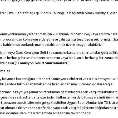
ren Özel Bağlantılar, ilgili Bonus Etkinliği ile bağlantılı olmak kaydıyla, Ass
misyonlarından yararlanmak için kullanılmalıdır. Sizin (ve/veya adınıza harek
rogramdan komisyon elde etmeye çalıştığınızı tespit edersek (örneğin, bağl
 katılımınızı sonlandırmak da dahil olmak üzere aksiyon alabiliriz.
liri veya Özel Komisyon Geliri kazanma imkanlarına sınırlamalar getirebilir
n'un herhangi bir sınırlamanın tamamını veya bir kısmını herhangi bir zamand
Ek'e bakın (“
Komisyon Geliri Sınırlamaları
”).
emeler
i ay boyunca kazandığınız Standart Komisyon Gelirlerini ve Özel Komisyon Gelir
ir şekilde takip edebilmek adına ticari açıdan makul çabayı göstereceğiz.
ptırmanız kaydıyla (Amazon tarafından gerçekleştirilecek vergi mülakatına bağ
 içerisinde sevk edilen, site üzerinden kullanılan ya da bilgisayara indirilen (ha
, amazon.com.tr sitesinde gerçekleştirilen Uygun Satın Alımlar için Türk Lira
t olmanız ile Amazon tarafından yapılacak vergi bilgilerinin doğrulanması n
eliri ödemesi yapılması tamamıyla Amazon’un takdirindedir.