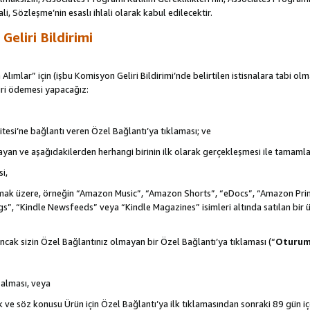
ali, Sözleşme’nin esaslı ihlali olarak kabul edilecektir.
eliri Bildirimi
 Alımlar” için (işbu Komisyon Geliri Bildirimi’nde belirtilen istisnalara tabi ol
ri ödemesi yapacağız:
itesi’ne bağlantı veren Özel Bağlantı’ya tıklaması; ve
şlayan ve aşağıdakilerden herhangi birinin ilk olarak gerçekleşmesi ile tamaml
i,
de olmak üzere, örneğin “Amazon Music”, “Amazon Shorts”, “eDocs”, “Amazon 
s”, “Kindle Newsfeeds” veya “Kindle Magazines” isimleri altında satılan bir 
ncak sizin Özel Bağlantınız olmayan bir Özel Bağlantı’ya tıklaması (“
Oturu
n alması, veya
ek ve söz konusu Ürün için Özel Bağlantı’ya ilk tıklamasından sonraki 89 gün i