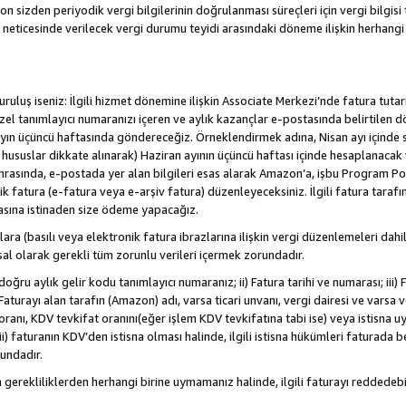
sizden periyodik vergi bilgilerinin doğrulanması süreçleri için vergi bilgisi t
 neticesinde verilecek vergi durumu teyidi arasındaki döneme ilişkin herhang
/kuruluş iseniz: İlgili hizmet dönemine ilişkin Associate Merkezi’nde fatura tuta
özel tanımlayıcı numaranızı içeren ve aylık kazançlar e-postasında belirtilen d
yen ayın üçüncü haftasında göndereceğiz. Örneklendirmek adına, Nisan ayı içind
. hususlar dikkate alınarak) Haziran ayının üçüncü haftası içinde hesaplanacak 
Sonrasında, e-postada yer alan bilgileri esas alarak Amazon’a, işbu Program Po
nik fatura (e-fatura veya e-arşiv fatura) düzenleyeceksiniz. İlgili fatura tara
asına istinaden size ödeme yapacağız.
nlara (basılı veya elektronik fatura ibrazlarına ilişkin vergi düzenlemeleri 
sal olarak gerekli tüm zorunlu verileri içermek zorundadır.
doğru aylık gelir kodu tanımlayıcı numaranız; ii) Fatura tarihi ve numarası; iii) 
) Faturayı alan tarafın (Amazon) adı, varsa ticari unvanı, vergi dairesi ve varsa
ranı, KDV tevkifat oranını(eğer işlem KDV tevkifatına tabi ise) veya istisna uy
i) faturanın KDV’den istisna olması halinde, ilgili istisna hükümleri faturada beli
rundadır.
n gerekliliklerden herhangi birine uymamanız halinde, ilgili faturayı redded