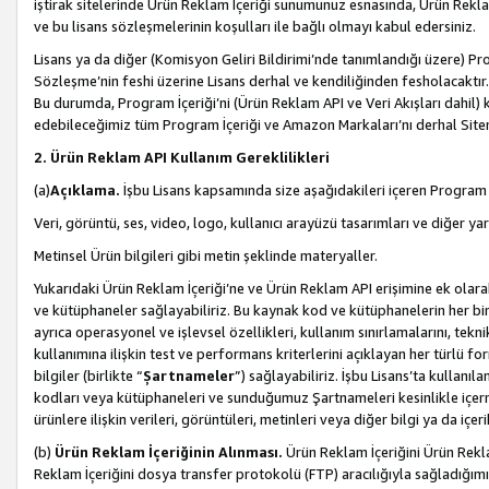
iştirak sitelerinde Ürün Reklam İçeriği sunumunuz esnasında, Ürün Reklam 
ve bu lisans sözleşmelerinin koşulları ile bağlı olmayı kabul edersiniz.
Lisans ya da diğer (Komisyon Geliri Bildirimi’nde tanımlandığı üzer
Sözleşme’nin feshi üzerine Lisans derhal ve kendiliğinden fesholacaktır.
Bu durumda, Program İçeriği’ni (Ürün Reklam API ve Veri Akışları dahil
edebileceğimiz tüm Program İçeriği ve Amazon Markaları’nı derhal Siteni
2. Ürün Reklam API Kullanım Gereklilikleri
(a)
Açıklama.
İşbu Lisans kapsamında size aşağıdakileri içeren Program İ
Veri, görüntü, ses, video, logo, kullanıcı arayüzü tasarımları ve diğer ya
Metinsel Ürün bilgileri gibi metin şeklinde materyaller.
Yukarıdaki Ürün Reklam İçeriği’ne ve Ürün Reklam API erişimine ek olar
ve kütüphaneler sağlayabiliriz. Bu kaynak kod ve kütüphanelerin her biri s
ayrıca operasyonel ve işlevsel özellikleri, kullanım sınırlamalarını, tekn
kullanımına ilişkin test ve performans kriterlerini açıklayan her türlü fo
bilgiler (birlikte “
Şartnameler
”) sağlayabiliriz. İşbu Lisans’ta kullan
kodları veya kütüphaneleri ve sunduğumuz Şartnameleri kesinlikle içerme
ürünlere ilişkin verileri, görüntüleri, metinleri veya diğer bilgi ya da içer
(b)
Ürün Reklam İçeriğinin Alınması.
Ürün Reklam İçeriğini Ürün Rekla
Reklam İçeriğini dosya transfer protokolü (FTP) aracılığıyla sağladığımız 