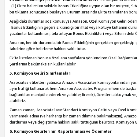
(1) Ek’te belirtilen şekilde Bonus Etkinliğine uygun olan bir müşteri, S
bu tıklama sonucunda başlayan Oturum sırasında Ek’te tanımlanan bon
Aşağıdaki durumlar söz konusuysa Amazon, Özel Komisyon Geliri öde
Bonus Etkinliğinin geçersiz kılındığı bir ihlal veya kötüye kullanım dur
yazılımlar kullanılması, tekrarlayan Bonus Etkinlikleri veya Sitenizdek
Amazon, her bir durumda, bir Bonus Etkinliğinin gerçekten gerçekleşip 
takdirine göre belirleme hakkını saklı tutar.
Ek’te listelenen bonusa özel ana sayfalara yönlendiren Özel Bağlantılar, 
Şartlarına bakılmaksızın kullanılabilir.
5. Komisyon Geliri Sınırlamaları
Associates etiketleri yalnızca Amazon Associates komisyonlarından yarar
aynı trafiği kullanarak hem Amazon Associates Programı hem de başka b
bağlantıları manipüle ederek veya birleştirerek), ücretleri alıkoymak 
alabiliriz.
Zaman zaman, Associate’larınStandart Komisyon Geliri veya Özel Komisy
vermemek adına (ve herhangi bir zaman dilimine bakılmaksızın), Amazon
durdurma veya değiştirme hakkını saklı tuttuğunu belirtiriz. Komisyon Gel
6. Komisyon Gelirlerinin Raporlanması ve Ödemeler