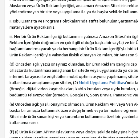
Akışlarını veya Ürün Reklam İçeriğini, ana amacı Amazon Sitesi’nin rek
yönlendirmeyen bir site veya uygulama ile ya da başka şekilde kullanm
ii. İşbu Lisans’ta ve Program Politikaları’nda atıfta bulunulan Şartnamel
materyallere uyacaksınız.
iii. Her bir Ürün Reklam İçeriği kullanımını yalnızca Amazon Sitesi’nin ilg
Reklam İçeriğinin doğrudan en çok ilgili olduğu başka bir sayfa) ve bir Ü
bağlantılandırmayacak ya da herhangi bir Ürün Reklam İçeriği’yle birli
Ürün Reklam İçeriği’yle yakından ilişkili olmayan kısımları, bir Amazon Sit
(d) Önceden açık yazılı onayımız olmadan, bir Ürün Reklam İçeriğini cep 
cihazlarda kullanılması amaçlanan bir sitede veya uygulamada ya da bunl
internet tarayıcısı ile erişilebilen mobil optimizasyonu yapılmamış sitel
kullanılması amaçlanmayan siteler, (2)
Mobil Uygulama Politikası
’nda t
(örneğin, dijital video kayıt cihazları, kablo kutuları veya uydu kutuları,
bağlantılı televizyonlar (örneğin, GoogleTV, Sony Bravia, Panasonic Vier
(e) Önceden açık yazılı onayımız olmadan, Ürün Reklam API veya Veri Ak
başka bir amaçla kullanmak üzere değiştirmek veya bir makine öğrenim
Sitesi’nde ürün sunan kişi veya kurumların kullanımına özel bir yazılım
kullanamazsınız.
(f) (i) Ürün Reklam API’nin işlevlerine veya doğru şekilde işleyişine h