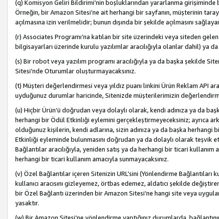
(q) Komisyon Geliri Bildirimi’nin boşluklarından yararlanma girişiminde
Örneğin, bir Amazon Sitesi’ne ait herhangi bir sayfanın, müşterinin tara
açılmasına izin verilmelidir; bunun dışında bir şekilde açılmasını sağlay
(r) Associates Programı’na katılan bir site üzerindeki veya siteden gele
bilgisayarları üzerinde kurulu yazılımlar aracılığıyla olanlar dahil) ya 
(s) Bir robot veya yazılım programı aracılığıyla ya da başka şekilde 
Sitesi’nde Oturumlar oluşturmayacaksınız.
(t) Müşteri değerlendirmesi veya yıldız puanı linkini Ürün Reklam API aracı
uyduğunuz durumlar haricinde, Sitenizde müşterilerimizin değerlendirme
(u) Hiçbir Ürün’ü doğrudan veya dolaylı olarak, kendi adınıza ya da başk
herhangi bir Ödül Etkinliği eylemini gerçekleştirmeyeceksiniz; ayrıca arkada
olduğunuz kişilerin, kendi adlarına, sizin adınıza ya da başka herhangi b
Etkinliği eyleminde bulunmasını doğrudan ya da dolaylı olarak teşvik 
Bağlantılar aracılığıyla, yeniden satış ya da herhangi bir ticari kullanı
herhangi bir ticari kullanım amacıyla sunmayacaksınız.
(v) Özel Bağlantılar içeren Sitenizin URL’sini (Yönlendirme Bağlantıları 
kullanıcı aracısını gizleyemez, örtbas edemez, aldatıcı şekilde değişti
bir Özel Bağlantı üzerinden bir Amazon Sitesi’ne hangi site veya uygula
yasaktır.
(w) Bir Amazon Sitesi’ne yönlendirme yaptığınız durumlarda, bağlantının