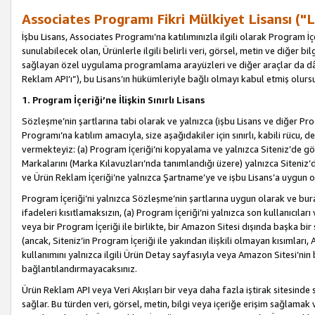
Associates Programı Fikri Mülkiyet Lisansı ("L
İşbu Lisans, Associates Programı’na katılımınızla ilgili olarak Program İ
sunulabilecek olan, Ürünlerle ilgili belirli veri, görsel, metin ve diğer bilg
sağlayan özel uygulama programlama arayüzleri ve diğer araçlar da dâh
Reklam API’ı”), bu Lisans’ın hükümleriyle bağlı olmayı kabul etmiş olurs
1. Program İçeriği’ne İlişkin Sınırlı Lisans
Sözleşme’nin şartlarına tabi olarak ve yalnızca (işbu Lisans ve diğer Pr
Programı’na katılım amacıyla, size aşağıdakiler için sınırlı, kabili rücu, 
vermekteyiz: (a) Program İçeriği’ni kopyalama ve yalnızca Siteniz’de gö
Markalarını (Marka Kılavuzları’nda tanımlandığı üzere) yalnızca Siteniz’
ve Ürün Reklam İçeriği’ne yalnızca Şartname’ye ve işbu Lisans’a uygun 
Program İçeriği’ni yalnızca Sözleşme’nin şartlarına uygun olarak ve bura
ifadeleri kısıtlamaksızın, (a) Program İçeriği’ni yalnızca son kullanıcılar
veya bir Program İçeriği ile birlikte, bir Amazon Sitesi dışında başka bi
(ancak, Siteniz’in Program İçeriği ile yakından ilişkili olmayan kısımları,
kullanımını yalnızca ilgili Ürün Detay sayfasıyla veya Amazon Sitesi’nin 
bağlantılandırmayacaksınız.
Ürün Reklam API veya Veri Akışları bir veya daha fazla iştirak sitesinde s
sağlar. Bu türden veri, görsel, metin, bilgi veya içeriğe erişim sağlama