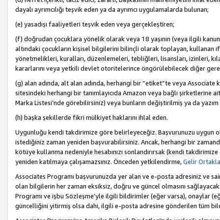
dayalı ayrımcılığı teşvik eden ya da ayrımcı uygulamalarda bulunan;
(e) yasadışı faaliyetleri teşvik eden veya gerçekleştiren;
(f) doğrudan çocuklara yönelik olarak veya 18 yaşının (veya ilgili kanun
altındaki çocukların kişisel bilgilerini bilinçli olarak toplayan, kullana
yönetmelikleri, kuralları, düzenlemeleri, tebliğleri, lisansları, izinleri, k
kararlarını veya yetkili devlet otoritelerince öngörülebilecek diğer gerekl
(g) alan adında, alt alan adında, herhangi bir “etiket”te veya Associate
sitesindeki herhangi bir tanımlayıcıda Amazon veya bağlı şirketlerine ai
Marka Listesi’nde görebilirsiniz) veya bunların değiştirilmiş ya da yazım
(h) başka şekillerde fikri mülkiyet haklarını ihlal eden.
Uygunluğu kendi takdirimize göre belirleyeceğiz. Başvurunuzu uygun o
istediğiniz zaman yeniden başvurabilirsiniz. Ancak, herhangi bir zaman
kötüye kullanma nedeniyle hesabınızı sonlandırırsak (kendi takdirimiz
yeniden katılmaya çalışamazsınız. Önceden yetkilendirme,
Gelir Ortakl
Associates Programı başvurunuzda yer alan ve e-posta adresiniz ve sair ileti
olan bilgilerin her zaman eksiksiz, doğru ve güncel olmasını sağlayacaks
Programı ve işbu Sözleşme’yle ilgili bildirimler (eğer varsa), onaylar (eğ
güncelliğini yitirmiş olsa dahi, ilgili e-posta adresine gönderilen tüm bil