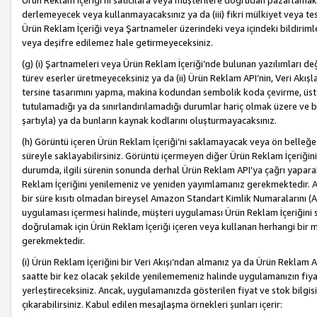
Ürün Reklam İçeriği’ni satıcılara veya müşterilere doğrudan pazarlamak, 
derlemeyecek veya kullanmayacaksınız ya da (iii) fikri mülkiyet veya tesci
Ürün Reklam İçeriği veya Şartnameler üzerindeki veya içindeki bildiri
veya deşifre edilemez hale getirmeyeceksiniz.
(g) (i) Şartnameleri veya Ürün Reklam İçeriği’nde bulunan yazılımları d
türev eserler üretmeyeceksiniz ya da (ii) Ürün Reklam API’nin, Veri Akışla
tersine tasarımını yapma, makina kodundan sembolik koda çevirme, üst
tutulamadığı ya da sınırlandırılamadığı durumlar hariç olmak üzere ve b
şartıyla) ya da bunların kaynak kodlarını oluşturmayacaksınız.
(h) Görüntü içeren Ürün Reklam İçeriği’ni saklamayacak veya ön belleğe 
süreyle saklayabilirsiniz. Görüntü içermeyen diğer Ürün Reklam İçeriğin
durumda, ilgili sürenin sonunda derhal Ürün Reklam API’ya çağrı yaparak
Reklam İçeriğini yenilemeniz ve yeniden yayımlamanız gerekmektedir. Ak
bir süre kısıtı olmadan bireysel Amazon Standart Kimlik Numaralarını (AS
uygulaması içermesi halinde, müşteri uygulaması Ürün Reklam İçeriğin
doğrulamak için Ürün Reklam İçeriği içeren veya kullanan herhangi bir m
gerekmektedir.
(i) Ürün Reklam İçeriğini bir Veri Akışı’ndan almanız ya da Ürün Reklam
saatte bir kez olacak şekilde yenilememeniz halinde uygulamanızın fiya
yerleştireceksiniz. Ancak, uygulamanızda gösterilen fiyat ve stok bilgis
çıkarabilirsiniz. Kabul edilen mesajlaşma örnekleri şunları içerir: