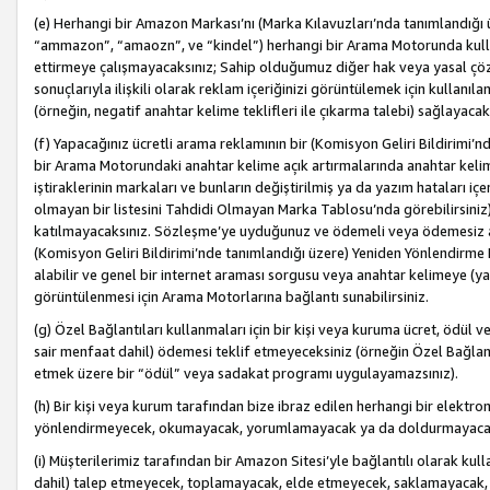
(e) Herhangi bir Amazon Markası’nı (Marka Kılavuzları’nda tanımlandığı ü
“ammazon”, “amaozn”, ve “kindel”) herhangi bir Arama Motorunda kulla
ettirmeye çalışmayacaksınız; Sahip olduğumuz diğer hak veya yasal çöz
sonuçlarıyla ilişkili olarak reklam içeriğinizi görüntülemek için kullanıl
(örneğin, negatif anahtar kelime teklifleri ile çıkarma talebi) sağlayaca
(f) Yapacağınız ücretli arama reklamının bir (Komisyon Geliri Bildirimi’
bir Arama Motorundaki anahtar kelime açık artırmalarında anahtar kelim
iştiraklerinin markaları ve bunların değiştirilmiş ya da yazım hataları iç
olmayan bir listesini Tahdidi Olmayan Marka Tablosu’nda görebilirsiniz)
katılmayacaksınız. Sözleşme’ye uyduğunuz ve ödemeli veya ödemesiz ara
(Komisyon Geliri Bildirimi’nde tanımlandığı üzere) Yeniden Yönlendirme 
alabilir ve genel bir internet araması sorgusu veya anahtar kelimeye (y
görüntülenmesi için Arama Motorlarına bağlantı sunabilirsiniz.
(g) Özel Bağlantıları kullanmaları için bir kişi veya kuruma ücret, ödül 
sair menfaat dahil) ödemesi teklif etmeyeceksiniz (örneğin Özel Bağlantıl
etmek üzere bir “ödül” veya sadakat programı uygulayamazsınız).
(h) Bir kişi veya kurum tarafından bize ibraz edilen herhangi bir elekt
yönlendirmeyecek, okumayacak, yorumlamayacak ya da doldurmayacak
(i) Müşterilerimiz tarafından bir Amazon Sitesi’yle bağlantılı olarak kulla
dahil) talep etmeyecek, toplamayacak, elde etmeyecek, saklamayacak,