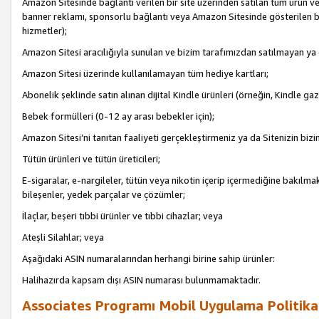
Amazon Sitesinde bağlantı verilen bir site üzerinden satılan tüm ürün ve
banner reklamı, sponsorlu bağlantı veya Amazon Sitesinde gösterilen başk
hizmetler);
Amazon Sitesi aracılığıyla sunulan ve bizim tarafımızdan satılmayan ya
Amazon Sitesi üzerinde kullanılamayan tüm hediye kartları;
Abonelik şeklinde satın alınan dijital Kindle ürünleri (örneğin, Kindle gaz
Bebek formülleri (0-12 ay arası bebekler için);
Amazon Sitesi’ni tanıtan faaliyeti gerçekleştirmeniz ya da Sitenizin bizi
Tütün ürünleri ve tütün üreticileri;
E-sigaralar, e-nargileler, tütün veya nikotin içerip içermediğine bakılmaks
bileşenler, yedek parçalar ve çözümler;
İlaçlar, beşeri tıbbi ürünler ve tıbbi cihazlar; veya
Ateşli Silahlar; veya
Aşağıdaki ASIN numaralarından herhangi birine sahip ürünler:
Halihazırda kapsam dışı ASIN numarası bulunmamaktadır.
Associates Programı Mobil Uygulama Politika