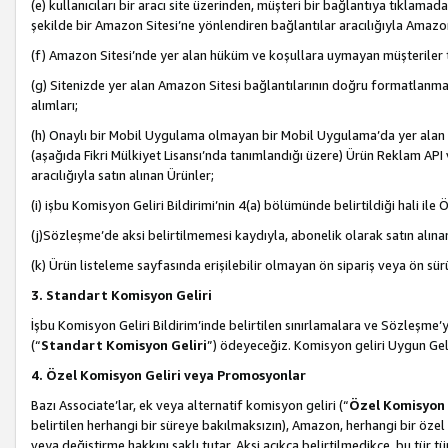
(e) kullanıcıları bir aracı site üzerinden, müşteri bir bağlantıya tıkla
şekilde bir Amazon Sitesi’ne yönlendiren bağlantılar aracılığıyla Amazon
(f) Amazon Sitesi’nde yer alan hüküm ve koşullara uymayan müşteriler t
(g) Sitenizde yer alan Amazon Sitesi bağlantılarının doğru formatlanm
alımları;
(h) Onaylı bir Mobil Uygulama olmayan bir Mobil Uygulama’da yer alan b
(aşağıda Fikri Mülkiyet Lisansı’nda tanımlandığı üzere) Ürün Reklam API
aracılığıyla satın alınan Ürünler;
(i) işbu Komisyon Geliri Bildirimi’nin 4(a) bölümünde belirtildiği hali ile Ö
(j)Sözleşme’de aksi belirtilmemesi kaydıyla, abonelik olarak satın alına
(k) Ürün listeleme sayfasında erişilebilir olmayan ön sipariş veya ön sü
3. Standart Komisyon Geliri
İşbu Komisyon Geliri Bildirim’inde belirtilen sınırlamalara ve Sözleşme
(“
Standart Komisyon Geliri
”) ödeyeceğiz. Komisyon geliri Uygun Ge
4. Özel Komisyon Geliri veya Promosyonlar
Bazı Associate’lar, ek veya alternatif komisyon geliri (“
Özel Komisyon 
belirtilen herhangi bir süreye bakılmaksızın), Amazon, herhangi bir 
veya değiştirme hakkını saklı tutar. Aksi açıkça belirtilmedikçe, bu tür