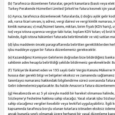
(b) Tarafınızca düzenlenen faturalar, geçerli kanunlara (basılı veya ele
Turkey Perakende Hizmetleri Limited Şirketi’ne fatura kesmek için yasal
(c) Ayrıca, tarafınızca düzenlenecek faturalarda, i) doğru aylık gelir kodu
adı, varsa ticari unvanı, iş adresi, vergi dairesi ve vergi kimlik numarası,
kimlik numarası; v) mal/hizmet tanımı, miktarı, birim fiyatı (KDV hariç)
ise) veya istisna uyarınca vergiye tabi tutar, toplam KDV tutarı; vi) brüt 
halinde, ilgili istisna hükümleri faturada belirtilmelidir ve viii) satılan 
(d) İşbu maddenin önceki paragraflarında belirtilen gerekliliklerden he
işbu maddeye uygun bir fatura düzenlemeniz gerekecektir.
(e) Kazandığınız Komisyon Gelirlerini doğrudan bize bildirdiğiniz banka
sahibinin adını hesapta belirtildiği şekilde bildirmeniz gerekmektedir. 
(f) Türkiye’de ikamet eden ve 193 sayılı Gelir Vergisi Kanunu Mükerrer 
hususa dair gerekli bilgi ve belgeleri eksiksiz ve zamanında sağlamanız
tanımlayıcı numaranız hakkındaki bilgilendirme süreci sonrasında fatur
Geliri ödemelerinizyapılacaktır. Bu halde Amazon’a fatura düzenlemem
(g) Hesabınızda en az 3 yıl süreyle maddi bir hareket olmaması halinde
Sözleşme’yi feshetme hakkına sahip olacağız. Yasal olarak işbu Sözl
sahip olacağımız vergileri kesebilir veya tevkifat uygulayabiliriz. İlgil
kapsamında tarafınıza borçlu olunan tutarlara istinaden eksiksiz ödeme
ancak bununla sınırlı olmamak üzere herhangi bir yasal düzenleme kap