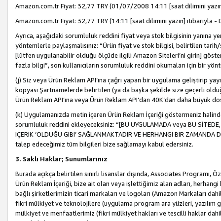
Amazon.com.tr Fiyat: 32,77 TRY (01/07/2008 14:11 [saat dilimini yazın] 
Amazon.com.tr Fiyat: 32,77 TRY (14:11 [saat dilimini yazın] itibarıyla - 
Ayrıca, aşağıdaki sorumluluk reddini fiyat veya stok bilgisinin yanına yer
yöntemlerle paylaşmalısınız: “Ürün fiyat ve stok bilgisi, belirtilen tarih
[lütfen uygulanabilir olduğu ölçüde ilgili Amazon Siteleri’ni girin] göste
fazla bilgi”, son kullanıcıların sorumluluk reddini okumaları için bir yön
(j) Siz veya Ürün Reklam API’ına çağrı yapan bir uygulama geliştirip ya
kopyası Şartnamelerde belirtilen (ya da başka şekilde size geçerli olduğ
Ürün Reklam API’ına veya Ürün Reklam API’dan 40K’dan daha büyük do
(k) Uygulamanızda metin içeren Ürün Reklam İçeriği göstermeniz halinde
sorumluluk reddini ekleyeceksiniz: “[BU UYGULAMADA veya BU SİTEDE,
İÇERİK ‘OLDUĞU GİBİ’ SAĞLANMAKTADIR VE HERHANGİ BİR ZAMANDA DEĞİŞ
talep edeceğimiz tüm bilgileri bize sağlamayı kabul edersiniz.
3. Saklı Haklar; Sunumlarınız
Burada açıkça belirtilen sınırlı lisanslar dışında, Associates Programı, Ö
Ürün Reklam İçeriği, bize ait olan veya işlettiğimiz alan adları, herhangi
bağlı şirketlerimizin ticari markaları ve logoları (Amazon Markaları dah
fikri mülkiyet ve teknolojilere (uygulama program ara yüzleri, yazılım gel
mülkiyet ve menfaatlerimiz (fikri mülkiyet hakları ve tescilli haklar dahil)