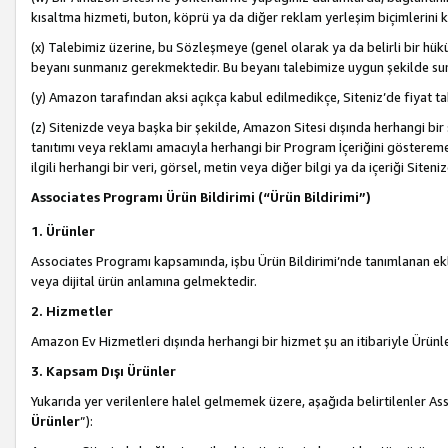
kısaltma hizmeti, buton, köprü ya da diğer reklam yerleşim biçimlerini 
(x) Talebimiz üzerine, bu Sözleşmeye (genel olarak ya da belirli bir hük
beyanı sunmanız gerekmektedir. Bu beyanı talebimize uygun şekilde sunma
(y) Amazon tarafından aksi açıkça kabul edilmedikçe, Siteniz’de fiyat tak
(z) Sitenizde veya başka bir şekilde, Amazon Sitesi dışında herhangi bi
tanıtımı veya reklamı amacıyla herhangi bir Program İçeriğini gösterem
ilgili herhangi bir veri, görsel, metin veya diğer bilgi ya da içeriği Si
Associates Programı Ürün Bildirimi (“Ürün Bildirimi”)
1. Ürünler
Associates Programı kapsamında, işbu Ürün Bildirimi’nde tanımlanan ekle
veya dijital ürün anlamına gelmektedir.
2. Hizmetler
Amazon Ev Hizmetleri dışında herhangi bir hizmet şu an itibariyle Ürünl
3. Kapsam Dışı Ürünler
Yukarıda yer verilenlere halel gelmemek üzere, aşağıda belirtilenler Ass
Ürünler
”):