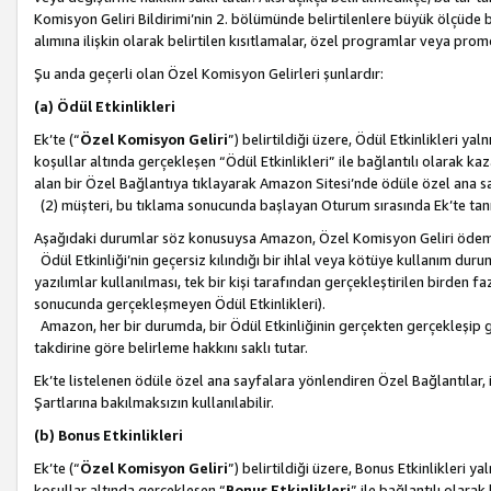
Komisyon Geliri Bildirimi’nin 2. bölümünde belirtilenlere büyük ölçüde 
alımına ilişkin olarak belirtilen kısıtlamalar, özel programlar veya pro
Şu anda geçerli olan Özel Komisyon Gelirleri şunlardır:
(a) Ödül Etkinlikleri
Ek’te (“
Özel Komisyon Geliri
”) belirtildiği üzere, Ödül Etkinlikleri ya
koşullar altında gerçekleşen “Ödül Etkinlikleri” ile bağlantılı olarak kaza
alan bir Özel Bağlantıya tıklayarak Amazon Sitesi’nde ödüle özel ana s
(2) müşteri, bu tıklama sonucunda başlayan Oturum sırasında Ek’te ta
Aşağıdaki durumlar söz konusuysa Amazon, Özel Komisyon Geliri öde
Ödül Etkinliği’nin geçersiz kılındığı bir ihlal veya kötüye kullanım dur
yazılımlar kullanılması, tek bir kişi tarafından gerçekleştirilen birden f
sonucunda gerçekleşmeyen Ödül Etkinlikleri).
Amazon, her bir durumda, bir Ödül Etkinliğinin gerçekten gerçekleşip 
takdirine göre belirleme hakkını saklı tutar.
Ek’te listelenen ödüle özel ana sayfalara yönlendiren Özel Bağlantılar, i
Şartlarına bakılmaksızın kullanılabilir.
(b) Bonus Etkinlikleri
Ek’te (“
Özel Komisyon Geliri
”) belirtildiği üzere, Bonus Etkinlikleri 
koşullar altında gerçekleşen “
Bonus Etkinlikleri
” ile bağlantılı olarak 