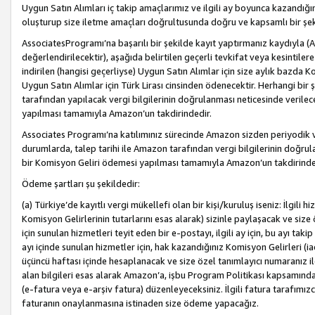
Uygun Satın Alımları iç takip amaçlarımız ve ilgili ay boyunca kazandığ
oluşturup size iletme amaçları doğrultusunda doğru ve kapsamlı bir şek
AssociatesProgramı’na başarılı bir şekilde kayıt yaptırmanız kaydıyla (
değerlendirilecektir), aşağıda belirtilen geçerli tevkifat veya kesintilere
indirilen (hangisi geçerliyse) Uygun Satın Alımlar için size aylık bazda 
Uygun Satın Alımlar için Türk Lirası cinsinden ödenecektir. Herhangi b
tarafından yapılacak vergi bilgilerinin doğrulanması neticesinde verile
yapılması tamamıyla Amazon’un takdirindedir.
Associates Programı’na katılımınız sürecinde Amazon sizden periyodik verg
durumlarda, talep tarihi ile Amazon tarafından vergi bilgilerinin doğru
bir Komisyon Geliri ödemesi yapılması tamamıyla Amazon’un takdirinde
Ödeme şartları şu şekildedir:
(a) Türkiye’de kayıtlı vergi mükellefi olan bir kişi/kuruluş iseniz: İlgili
Komisyon Gelirlerinin tutarlarını esas alarak) sizinle paylaşacak ve siz
için sunulan hizmetleri teyit eden bir e-postayı, ilgili ay için, bu ayı 
ayı içinde sunulan hizmetler için, hak kazandığınız Komisyon Gelirleri (i
üçüncü haftası içinde hesaplanacak ve size özel tanımlayıcı numaranız ile
alan bilgileri esas alarak Amazon’a, işbu Program Politikası kapsamında a
(e-fatura veya e-arşiv fatura) düzenleyeceksiniz. İlgili fatura tarafımı
faturanın onaylanmasına istinaden size ödeme yapacağız.