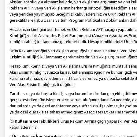
Akışları aracılığıyla almanız halinde, Veri Akışlarına erişiminiz ve onu k
Reklam API’ın veya Veri Akışlarının herhangi bir özelliğini istediğimiz
veya yeniden yayımlayabileceğimizi kabul edersiniz ve Ürün Reklam API’a v
gerekliliklere (işbu Lisans ve tüm Program Politikaları Dokümanları da
Hesabınızın kimliğini belirlemek ve Ürün Reklam API’ınaçağrı yapabilmek i
Kimliği
”) ve bir Associates Etiket Parametresi (Amazon Associates Prog
kimliği olabilir) kullanmanız gerekmektedir. Hesap Kimliklerinizi Ürün R
Ürün Reklam İçeriğini Veri Akışları aracılığıyla almanız halinde, Veri Akış
Erişim Kimliği
”) kullanmanız gerekmektedir. Veri Akışı Erişim Kimliğiniz
Hesap Kimliklerinizi veya Veri Akışlarına Erişim Kimliğinizi muhtelif zama
Akışı Erişim Kimliği, yalnızca kişisel kullanımınız içindir ve bunları giz
kuruma satamaz, devredemez, alt lisans veremez ya da başka şekilde ifşa
Veri Akışı Erişim Kimliği gizli değildir.
Tarafınızca ya da başka bir kişi veya kurum tarafından gerçekleştirilmes
gerçekleştirilen tüm işlemler sizin sorumluluğunuzdadır. Bu nedenle, öze
durumlarda ya da özel anahtarınız veya şifrenizin ifşa olması, kaybolmas
ya da özel olarak size tahsis etmediğimiz Associates Etiket Parametreleri
(c)
Kullanım Gereklilikleri.
Ürün Reklam API’ına çağrı yaparak, Veri Akı
kabul edersiniz:
i. Ürün Reklam İçeriğini yalnızca yasal bir şekilde ve işbu Lisans’a uygun