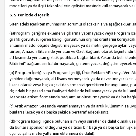
modelleri ya da ilgili teknolojilerin geliştirilmesinde kullanmayacak ve 
6. Sitenizdeki İçerik
Sitenizdeki içerikten münhasıran sorumlu olacaksınız ve aşağıdakileri s
(a)Program İçeriği’ne ekleme ve çıkarma yapmayacak veya Program İçeriği
grafik görüntüsü içeren İçeriği, görüntünün orijinal oranlarını koruyacak
anlamını maddi ölçüde değiştirmeyecek ya da metni gerçeğe aykırı veya y
türleri, Amazon Sitesi’nde yer alan ve Özel Bağlantı olarak biçimlendiril
alt kısmında yer alan gizlilik politikası bağlantıları). Yukarıda belirtilenl
Bildirimi” bağlantısını kaldırmayacak, gizlemeyecek, değiştirmeyecek
(b) Program İçeriği veya Program İçeriği, Ürün Reklam API’ı veya Veri 
yeniden dağıtmayacak, alt lisans vermeyecek ya da devretmeyeceksiniz. Ö
lisans olarak veya başka şekilde vermenizi gerektiren bir uygulama, plat
dışındaki bir pazarlama faaliyeti dahilinde kullanmayacak ya da kullanı
Associate etiketi formatında bağlantılar oluşturmayacak ya da bu bağla
(c) Artık Amazon Sitesinde yayımlanmayan ya da artık kullanımınıza uygu
bunları silecek ya da başka şekilde bertaraf edeceksiniz.
(d)Program İçeriği, içinde bulunan isim veya suretler de dahil olmak üzer
da bunlara sponsor olduğunu ya da ticari bir bağı ya da başka bir ilişki
üçüncü şahıs materyallerinin eklenmesi de dahil).