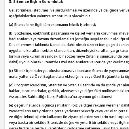
3. Sitenize İlişkin Sorumluluk
Geliştirilmesi, işletilmesi ve sürdürülmesi ve üzerinde ya da içinde yer ve
aşağıdakilerden yalnızca siz sorumlu olacaksınız:
(a) Siteniz’in ve ilgili tüm ekipmanın teknik işletmesi;
(b) Sözleşme, elektronik pazarlama ve kişisel verilerin korunması mevzua
bağlantılar veya tazmin düzenlemeleri (örneğin uygulanabilir olduğu ölç
Düzenlenmesi Hakkında Kanun da dahil olmak üzere) tüm geçerli kanunlar, y
uygulama kuralları, sektör standartları, düzenleyici kurallar, yargı kararl
bir kişi veya kurum arasındaki bir sözleşmeye (Sitenizi sunucusunda barı
dahil) uygun olarak Sitenizde Özel Bağlantılara ve İçeriğe yer verilmesi;
(c) Siteniz için materyal oluşturulması ve bunların Sitenizde yayınlanmas
materyaller ve Özel Bağlantılara eklediğiniz veya Özel Bağlantılarla ili
(d) Program İçeriği’nin, Sitenizin ve Siteniz üzerinde ya da içinde yer al
hakları, ticari markalar, gizlilik, aleniyet veya diğer fikri mülkiyet hak
Associates Sahteciliğe Karşı Politikası’na uyumun gözetilmesi
(e) geçerli hallerde, üçüncü şahısların (biz ve diğer reklam verenler dah
ziyaretçilerin tarayıcılarına çerez yerleştirebileceği veya var olan çerezler
ve diğer teknolojilerin kullanımı ile ziyaretçilerden verilerin nasıl toplandı
veya başka bir şekilde Sitenizde doğru ve yeterli bir şekilde veya ilgili 
gerektirdiği hallerde ziyaretçilerin reddetme imkanına ilişkin bilgi sunul