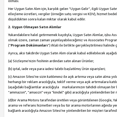
olması.
Her Uygun Satın Alım için, karşılık gelen “Uygun Gelir”, ilgili Uygun Satın
elleçleme ücretleri, vergiler (örneğin satış vergisi ve KDV), hizmet bedell
düşüldükten sonra kalan miktar olarak kabul edilir.
2. Uygun Olmayan Satın Alımlar
Yukarıdakilere halel getirmemek kaydıyla, Uygun Satın Alımlar, işbu Ass
olmak üzere, zaman zaman yayınlayabileceğimiz ve Associates Programı’
(“
Program Dokümanları
”) ihlali ile birlikte gerçekleştirilmesi halinde
Ayrıca, aksi takdirde Uygun Satın Alım olarak kabul edilebilecek aşağıda
(a) Sözleşme’nizin feshinin ardından satın alınan Ürünler;
(b) iptal, iade veya para iadesi talebi başlatılmış Ürün siparişleri;
(c) Amazon Sitesi’ne sizin katılımınız ile açık artırma veya satın alma yol
herhangi bir reklam aracılığıyla, teklif verme veya açık artırmalara ka
(aşağıdaki bağlantılar aracılığıyla markalarımızın tahdidi olmayan bir lis
“ammazon", “amaozn" veya “kindel" gibi) aracılığıyla yönlendirilen bir 
(d)bir Arama Motoru tarafından üretilen veya görüntülenen (Google, Ya
arama ve referans hizmetleri veya bu tür arama motorlarının ağında yer 
bağlantı aracılığıyla Amazon Sitesi’ne yönlendirilen bir müşteri tarafınd