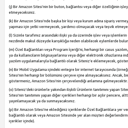
(j) Bir Amazon Sitesi’nin bir buton, bağlantısı veya diğer özelliğinin 
etmeyeceksiniz.
(k) Bir Amazon Sitesi’nde başka bir kişi veya kurum adına sipariş verm
yapması için yetki vermeyecek, yardımcı olmayacak veya teşvik etmeyec
(l) Sizinle tarafımız arasındaki ilişki ya da üzerinde işlev veya işlemler
nezdinde makul düzeyde karışıklığa neden olabilecek eylemlerde bulu
(m) Özel Bağlantıları veya Program İçeriği’ni, herhangi bir casus yazılım,
ya da kullanıcıların bilgisayarlarına veya diğer elektronik cihazlarına 
yazılım uygulamalarıyla bağlantılı olarak Siteniz’e eklemeyecek, göst
(n) Bir Mobil Uygulama içindeki entegre bir internet tarayıcısında (örn
Sitesi’nin herhangi bir bölümünü çerçeve içine almayacaksınız. Ancak, bi
göstermeniz, Amazon Sitesi’nin çerçevelendiği anlamına gelmeyecektir.
(o) Siteniz’deki ürünlerle yakından ilişkili Ürünlerin tanıtımını yapan Si
Sitesi’nin tanıtımını yapan diğer içerikleri herhangi bir açılır pencere, a
yayınlamayacak ya da sunmayacaksınız.
(p) Bir Amazon Sitesi’ne eklediğiniz içeriklerde Özel Bağlantılara yer v
bağlantılı olarak veya Amazon Sitesinde yer alan müşteri değerlendirmele
içerikler içinde).