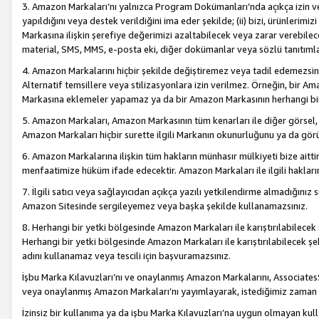
3. Amazon Markaları’nı yalnızca Program Dokümanları’nda açıkça izin ver
yapıldığını veya destek verildiğini ima eder şekilde; (ii) bizi, ürünlerim
Markasına ilişkin şerefiye değerimizi azaltabilecek veya zarar verebilec
material, SMS, MMS, e-posta eki, diğer dokümanlar veya sözlü tanıtıml
4. Amazon Markalarını hiçbir şekilde değiştiremez veya tadil edemezsin
Alternatif temsillere veya stilizasyonlara izin verilmez. Örneğin, bir A
Markasına eklemeler yapamaz ya da bir Amazon Markasının herhangi bir
5. Amazon Markaları, Amazon Markasının tüm kenarları ile diğer görsel, 
Amazon Markaları hiçbir surette ilgili Markanın okunurluğunu ya da görü
6. Amazon Markalarına ilişkin tüm hakların münhasır mülkiyeti bize aitt
menfaatimize hüküm ifade edecektir. Amazon Markaları ile ilgili hakları
7. İlgili satıcı veya sağlayıcıdan açıkça yazılı yetkilendirme almadığınız s
Amazon Sitesinde sergileyemez veya başka şekilde kullanamazsınız.
8. Herhangi bir yetki bölgesinde Amazon Markaları ile karıştırılabilecek
Herhangi bir yetki bölgesinde Amazon Markaları ile karıştırılabilecek şek
adını kullanamaz veya tescili için başvuramazsınız.
İşbu Marka Kılavuzları’nı ve onaylanmış Amazon Markalarını, AssociatesSi
veya onaylanmış Amazon Markaları’nı yayımlayarak, istediğimiz zaman v
İzinsiz bir kullanıma ya da işbu Marka Kılavuzları’na uygun olmayan kul