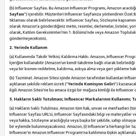
(b) Influencer Sayfası. Bu Amazon Influencer Programı, Amazon aracılığı
Sayfası
”) içerebilir. Müşterileri Influencer Sayfanıza yönlendiren Özel B
tıklaması olarak belirlenecektir. Influencer Sayfası, Sözleşme kapsamınd
olarak Amazon'a gönderdiğiniz metin, resimler, derlemeler, listeler, yorum
olarak, Katılım Gereksinimleri’nin 1. Bölümü’nde veya Amazon Topluluk Ku
göndermeyeceksiniz.
2. Yerinde Kullanım
(a) Kullanımda Takdir Yetkisi; Kaldırma Hakkı. Amazon, Influencer Progra
İçeriğini kullanabilir (Amazon'un kendi takdirine bağlı olarak belirledi
veya bir kısmını reddetme, kaldırma, askıya alma veya geri yükleme hakkı
(b) Tazminat. Amazon Sitesi içinde Amazon tarafından kullanılan Influencer
açıklanan şekilde reklam ücreti (“
Yerinde Komisyon Geliri
”) kazanaca
ilgili Amazon Sitesi’ne bu amaca özgü bir mağaza kimliği ile Influencer 
3. Hakların Saklı Tutulması; Influencer Markalarının Kullanımı;
(a) Hakların Saklı Tutulması. Amazon tüm hak, unvan ve menfaatleri (tüm 
Influencer Sayfası URL'si, Influencer Sayfasındaki bilgi ve materyaller
veya hakka, Sözleşme aracılığıyla veya başka bir şekilde, sahip olmayac
bir eylemde bulunmayacaksınız. Amazon, (i) Influencer'a herhangi bir t
Influencer'ın Amazon Influencer Programı'na katılımına ilişkin açıklamal