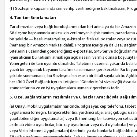
(f) Sözleşme kapsamında izin verilip verilmediğine bakılmaksızın, Progr
4. Tanıtım Sınırlamaları
Tarafımızdan veya bağlı kuruluşlarımızdan biri adına ya da bir Amazon 
Sözleşme kapsamında açıkça izin verilmeyen hiçbir tanıtım, pazarlama v
bir şekilde — basılı materyaller, e-kitaplar, fiziksel postalar veya söz
(herhangi bir Amazon Markası dahil), Program İçeriği ya da Özel Bağlant
Siteleriniz üzerinden gönderdiğiniz e-postalar, SMS’ler ve doğrudan mesaj
(yani alıcının bu iletişimi almak için açık rızasını vermiş olması koşul
Yönergeleri ile tam uyumlu olmalıdır. Talebimiz üzerine, yukarıda belir
yazılı bir uygunluk beyanını tarafımıza sunmanız gerekecektir. Bu beyanı
şekilde sunmamanız, bu Sözleşme’nin esaslı bir ihlali sayılacaktır. Açık
her türlü Özel Bağlantı içeren iletişimin “Gönderici”si sizsiniz;(ii) Asso
standartlarına ve en iyi uygulamalara uymanız gerekmektedir.
5. Özel Bağlantılar’ın Yazılımlar ve Cihazlar Aracılığıyla Dağıtılm
(a) Onaylı Mobil Uygulamalar haricinde, bilgisayar, cep telefonu, tablet 
uygulaması (örneğin, tarayıcı eklentisi, yardımcı obje, araç çubuğu, uzan
yapılabilen diğer uygulamalar) veya (b) herhangi bir televizyon set üstü k
akıtmalı video oynatıcılar, blu-ray oynatıcılar veya dvd oynatıcılar) ve
veya Vizio İnternet Uygulamaları) üzerinde ya da bunlarla bağlantılı o
Sitesi’be bağlantı vermeyeceksiniz. Açık ve önceden alınmış yazılı onay