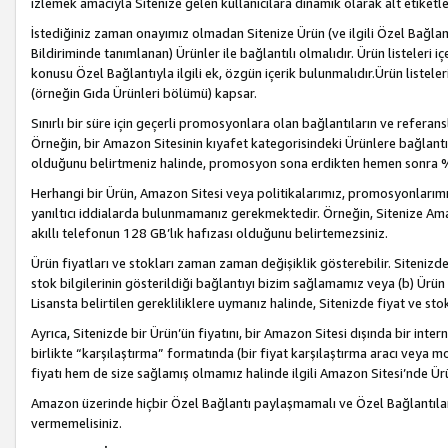
izlemek amacıyla Sitenize gelen kullanıcılara dinamik olarak alt etiketl
İstediğiniz zaman onayımız olmadan Sitenize Ürün (ve ilgili Özel Bağlantı
Bildiriminde tanımlanan) Ürünler ile bağlantılı olmalıdır. Ürün listeleri
konusu Özel Bağlantıyla ilgili ek, özgün içerik bulunmalıdır.Ürün listele
(örneğin Gıda Ürünleri bölümü) kapsar.
Sınırlı bir süre için geçerli promosyonlara olan bağlantıların ve refera
Örneğin, bir Amazon Sitesinin kıyafet kategorisindeki Ürünlere bağlant
olduğunu belirtmeniz halinde, promosyon sona erdikten hemen sonra %15
Herhangi bir Ürün, Amazon Sitesi veya politikalarımız, promosyonlarımız
yanıltıcı iddialarda bulunmamanız gerekmektedir. Örneğin, Sitenize Amazon
akıllı telefonun 128 GB’lık hafızası olduğunu belirtemezsiniz.
Ürün fiyatları ve stokları zaman zaman değişiklik gösterebilir. Sitenizde 
stok bilgilerinin gösterildiği bağlantıyı bizim sağlamamız veya (b) Ürün f
Lisansta belirtilen gerekliliklere uymanız halinde, Sitenizde fiyat ve stok 
Ayrıca, Sitenizde bir Ürün’ün fiyatını, bir Amazon Sitesi dışında bir inte
birlikte “karşılaştırma” formatında (bir fiyat karşılaştırma aracı veya 
fiyatı hem de size sağlamış olmamız halinde ilgili Amazon Sitesi’nde Ür
Amazon üzerinde hiçbir Özel Bağlantı paylaşmamalı ve Özel Bağlantılar
vermemelisiniz.