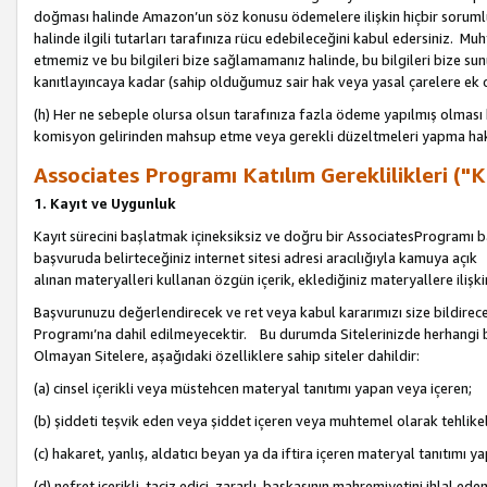
doğması halinde Amazon’un söz konusu ödemelere ilişkin hiçbir soru
halinde ilgili tutarları tarafınıza rücu edebileceğini kabul edersiniz. Muh
etmemiz ve bu bilgileri bize sağlamamanız halinde, bu bilgileri bize su
kanıtlayıncaya kadar (sahip olduğumuz sair hak veya yasal çarelere ek 
(h) Her ne sebeple olursa olsun tarafınıza fazla ödeme yapılmış olması 
komisyon gelirinden mahsup etme veya gerekli düzeltmeleri yapma hakkı
Associates Programı Katılım Gereklilikleri ("Ka
1. Kayıt ve Uygunluk
Kayıt sürecini başlatmak içineksiksiz ve doğru bir AssociatesProgramı ba
başvuruda belirteceğiniz internet sitesi adresi aracılığıyla kamuya aç
alınan materyalleri kullanan özgün içerik, eklediğiniz materyallere ilişk
Başvurunuzu değerlendirecek ve ret veya kabul kararımızı size bildirece
Programı’na dahil edilmeyecektir. Bu durumda Sitelerinizde herhangi b
Olmayan Sitelere, aşağıdaki özelliklere sahip siteler dahildir:
(a) cinsel içerikli veya müstehcen materyal tanıtımı yapan veya içeren;
(b) şiddeti teşvik eden veya şiddet içeren veya muhtemel olarak tehlikel
(c) hakaret, yanlış, aldatıcı beyan ya da iftira içeren materyal tanıtımı y
(d) nefret içerikli, taciz edici, zararlı, başkasının mahremiyetini ihlal eden