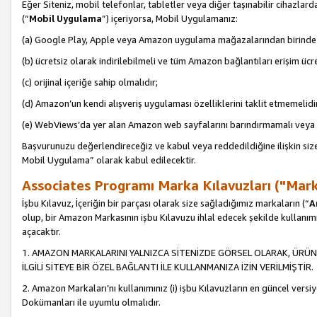
Eğer Siteniz, mobil telefonlar, tabletler veya diğer taşınabilir cihazlar
(“
Mobil Uygulama
”) içeriyorsa, Mobil Uygulamanız:
(a) Google Play, Apple veya Amazon uygulama mağazalarından birinde 
(b) ücretsiz olarak indirilebilmeli ve tüm Amazon bağlantıları erişim ücre
(c) orijinal içeriğe sahip olmalıdır;
(d) Amazon’un kendi alışveriş uygulaması özelliklerini taklit etmemelidi
(e) WebViews’da yer alan Amazon web sayfalarını barındırmamalı veya
Başvurunuzu değerlendireceğiz ve kabul veya reddedildiğine ilişkin si
Mobil Uygulama” olarak kabul edilecektir.
Associates Programı Marka Kılavuzları ("Mark
İşbu Kılavuz, İçeriğin bir parçası olarak size sağladığımız markaların (“
A
olup, bir Amazon Markasının işbu Kılavuzu ihlal edecek şekilde kullanım
açacaktır.
1. AMAZON MARKALARINI YALNIZCA SİTENİZDE GÖRSEL OLARAK, ÜRÜN
İLGİLİ SİTEYE BİR ÖZEL BAĞLANTI İLE KULLANMANIZA İZİN VERİLMİŞTİR.
2. Amazon Markaları’nı kullanımınız (i) işbu Kılavuzların en güncel versiy
Dokümanları ile uyumlu olmalıdır.