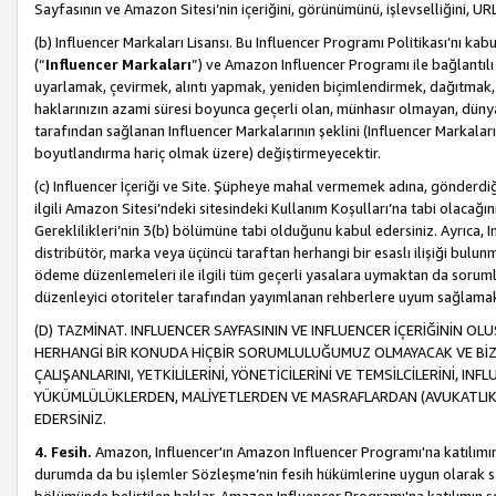
Sayfasının ve Amazon Sitesi’nin içeriğini, görünümünü, işlevselliğini, URL'
(b) Influencer Markaları Lisansı. Bu Influencer Programı Politikası’nı kab
(“
Influencer Markaları
”) ve Amazon Influencer Programı ile bağlantı
uyarlamak, çevirmek, alıntı yapmak, yeniden biçimlendirmek, dağıtmak, il
haklarınızın azami süresi boyunca geçerli olan, münhasır olmayan, dünya
tarafından sağlanan Influencer Markalarının şeklini (Influencer Markal
boyutlandırma hariç olmak üzere) değiştirmeyecektir.
(c) Influencer İçeriği ve Site. Şüpheye mahal vermemek adına, gönderdiğin
ilgili Amazon Sitesi’ndeki sitesindeki Kullanım Koşulları’na tabi olacağı
Gereklilikleri’nin 3(b) bölümüne tabi olduğunu kabul edersiniz. Ayrıca, Inf
distribütör, marka veya üçüncü taraftan herhangi bir esaslı ilişiği bul
ödeme düzenlemeleri ile ilgili tüm geçerli yasalara uymaktan da soruml
düzenleyici otoriteler tarafından yayımlanan rehberlere uyum sağlama
(D) TAZMİNAT. INFLUENCER SAYFASININ VE INFLUENCER İÇERİĞİNİN OL
HERHANGİ BİR KONUDA HİÇBİR SORUMLULUĞUMUZ OLMAYACAK VE BİZİ, B
ÇALIŞANLARINI, YETKİLİLERİNİ, YÖNETİCİLERİNİ VE TEMSİLCİLERİNİ, IN
YÜKÜMLÜLÜKLERDEN, MALİYETLERDEN VE MASRAFLARDAN (AVUKATLIK 
EDERSİNİZ.
4. Fesih.
Amazon, Influencer'ın Amazon Influencer Programı'na katılımını a
durumda da bu işlemler Sözleşme’nin fesih hükümlerine uygun olarak sağl