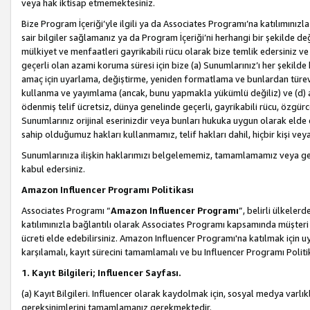
veya hak iktisap etmemektesiniz.
Bize Program İçeriği’yle ilgili ya da Associates Programı’na katılımınızla 
sair bilgiler sağlamanız ya da Program İçeriği’ni herhangi bir şekilde değ
mülkiyet ve menfaatleri gayrikabili rücu olarak bize temlik edersiniz v
geçerli olan azami koruma süresi için bize (a) Sunumlarınız’ı her şekild
amaç için uyarlama, değiştirme, yeniden formatlama ve bunlardan türev e
kullanma ve yayımlama (ancak, bunu yapmakla yükümlü değiliz) ve (d) aşağ
ödenmiş telif ücretsiz, dünya genelinde geçerli, gayrikabili rücu, özgürce 
Sunumlarınız orijinal eserinizdir veya bunları hukuka uygun olarak elde et
sahip olduğumuz hakları kullanmamız, telif hakları dahil, hiçbir kişi vey
Sunumlarınıza ilişkin haklarımızı belgelememiz, tamamlamamız veya geç
kabul edersiniz.
Amazon Influencer Programı Politikası
Associates Programı “
Amazon Influencer Programı
”, belirli ülkele
katılımınızla bağlantılı olarak Associates Programı kapsamında müşteri 
ücreti elde edebilirsiniz. Amazon Influencer Programı'na katılmak için u
karşılamalı, kayıt sürecini tamamlamalı ve bu Influencer Programı Politi
1. Kayıt Bilgileri; Influencer Sayfası.
(a) Kayıt Bilgileri. Influencer olarak kaydolmak için, sosyal medya varlık
gereksinimlerini tamamlamanız gerekmektedir.