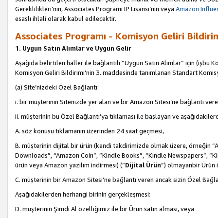
Gereklilikleri’nin, Associates Programı IP Lisansı’nın veya
Amazon Influen
esaslı ihlali olarak kabul edilecektir.
Associates Programı - Komisyon Geliri Bildiri
1. Uygun Satın Alımlar ve Uygun Gelir
Aşağıda belirtilen haller ile bağlantılı “Uygun Satın Alımlar” için (işbu K
Komisyon Geliri Bildirimi’nin 3. maddesinde tanımlanan Standart Komis
(a) Site’nizdeki Özel Bağlantı:
i. bir müşterinin Sitenizde yer alan ve bir Amazon Sitesi’ne bağlantı ver
ii. müşterinin bu Özel Bağlantı’ya tıklaması ile başlayan ve aşağıdakile
A. söz konusu tıklamanın üzerinden 24 saat geçmesi,
B. müşterinin dijital bir ürün (kendi takdirimizde olmak üzere, örneğ
Downloads”, “Amazon Coin”, “Kindle Books”, “Kindle Newspapers”, “Kind
ürün veya Amazon yazılım indirmesi) (“
Dijital Ürün
”) olmayanbir Ürün i
C. müşterinin bir Amazon Sitesi’ne bağlantı veren ancak sizin Özel Bağla
Aşağıdakilerden herhangi birinin gerçekleşmesi:
D. müşterinin Şimdi Al özelliğimiz ile bir Ürün satın alması, veya