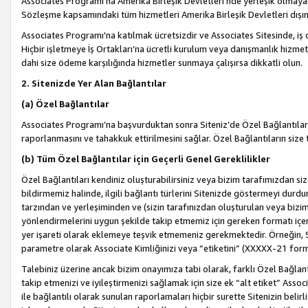
Associates Programı’na Amerika Birleşik Devletleri’nde yerleşik olmayan b
Sözleşme kapsamındaki tüm hizmetleri Amerika Birleşik Devletleri dışınd
Associates Programı'na katılmak ücretsizdir ve Associates Sitesinde, iş
Hiçbir işletmeye İş Ortakları’na ücretli kurulum veya danışmanlık hizme
dahi size ödeme karşılığında hizmetler sunmaya çalışırsa dikkatli olun.
2. Sitenizde Yer Alan Bağlantılar
(a) Özel Bağlantılar
Associates Programı’na başvurduktan sonra Siteniz’de Özel Bağlantılara y
raporlanmasını ve tahakkuk ettirilmesini sağlar. Özel Bağlantıların size
(b) Tüm Özel Bağlantılar için Geçerli Genel Gereklilikler
Özel Bağlantıları kendiniz oluşturabilirsiniz veya bizim tarafımızdan size
bildirmemiz halinde, ilgili bağlantı türlerini Sitenizde göstermeyi durdu
tarzından ve yerleşiminden ve (sizin tarafınızdan oluşturulan veya bizi
yönlendirmelerini uygun şekilde takip etmemiz için gereken formatı içer
yer işareti olarak eklemeye teşvik etmemeniz gerekmektedir. Örneğin, 
parametre olarak Associate Kimliğinizi veya “etiketini” (XXXXX-21 for
Talebiniz üzerine ancak bizim onayımıza tabi olarak, farklı Özel Bağlantı
takip etmenizi ve iyileştirmenizi sağlamak için size ek “alt etiket” Assoc
ile bağlantılı olarak sunulan raporlamaları hiçbir surette Sitenizin belirli 