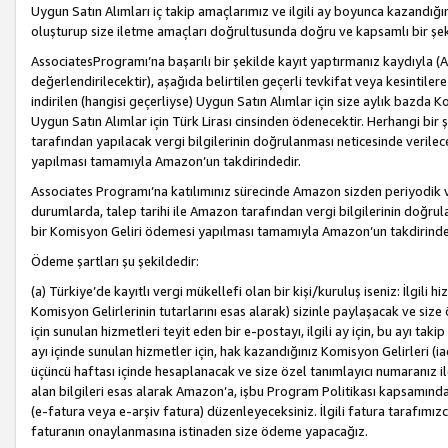
Uygun Satın Alımları iç takip amaçlarımız ve ilgili ay boyunca kazandığ
oluşturup size iletme amaçları doğrultusunda doğru ve kapsamlı bir şek
AssociatesProgramı’na başarılı bir şekilde kayıt yaptırmanız kaydıyla (
değerlendirilecektir), aşağıda belirtilen geçerli tevkifat veya kesintilere
indirilen (hangisi geçerliyse) Uygun Satın Alımlar için size aylık bazda 
Uygun Satın Alımlar için Türk Lirası cinsinden ödenecektir. Herhangi b
tarafından yapılacak vergi bilgilerinin doğrulanması neticesinde verile
yapılması tamamıyla Amazon’un takdirindedir.
Associates Programı’na katılımınız sürecinde Amazon sizden periyodik verg
durumlarda, talep tarihi ile Amazon tarafından vergi bilgilerinin doğru
bir Komisyon Geliri ödemesi yapılması tamamıyla Amazon’un takdirinde
Ödeme şartları şu şekildedir:
(a) Türkiye’de kayıtlı vergi mükellefi olan bir kişi/kuruluş iseniz: İlgili
Komisyon Gelirlerinin tutarlarını esas alarak) sizinle paylaşacak ve siz
için sunulan hizmetleri teyit eden bir e-postayı, ilgili ay için, bu ayı 
ayı içinde sunulan hizmetler için, hak kazandığınız Komisyon Gelirleri (i
üçüncü haftası içinde hesaplanacak ve size özel tanımlayıcı numaranız ile
alan bilgileri esas alarak Amazon’a, işbu Program Politikası kapsamında a
(e-fatura veya e-arşiv fatura) düzenleyeceksiniz. İlgili fatura tarafımı
faturanın onaylanmasına istinaden size ödeme yapacağız.