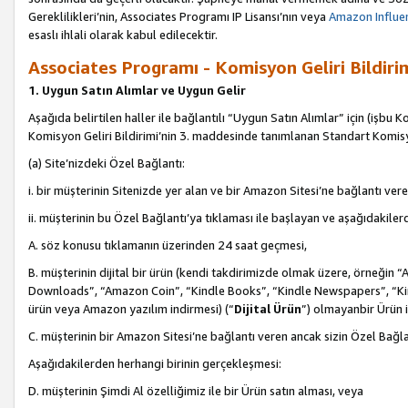
Gereklilikleri’nin, Associates Programı IP Lisansı’nın veya
Amazon Influen
esaslı ihlali olarak kabul edilecektir.
Associates Programı - Komisyon Geliri Bildiri
1. Uygun Satın Alımlar ve Uygun Gelir
Aşağıda belirtilen haller ile bağlantılı “Uygun Satın Alımlar” için (işbu K
Komisyon Geliri Bildirimi’nin 3. maddesinde tanımlanan Standart Komis
(a) Site’nizdeki Özel Bağlantı:
i. bir müşterinin Sitenizde yer alan ve bir Amazon Sitesi’ne bağlantı ver
ii. müşterinin bu Özel Bağlantı’ya tıklaması ile başlayan ve aşağıdakile
A. söz konusu tıklamanın üzerinden 24 saat geçmesi,
B. müşterinin dijital bir ürün (kendi takdirimizde olmak üzere, örneğ
Downloads”, “Amazon Coin”, “Kindle Books”, “Kindle Newspapers”, “Kind
ürün veya Amazon yazılım indirmesi) (“
Dijital Ürün
”) olmayanbir Ürün i
C. müşterinin bir Amazon Sitesi’ne bağlantı veren ancak sizin Özel Bağla
Aşağıdakilerden herhangi birinin gerçekleşmesi:
D. müşterinin Şimdi Al özelliğimiz ile bir Ürün satın alması, veya