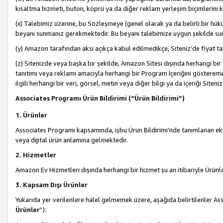
kısaltma hizmeti, buton, köprü ya da diğer reklam yerleşim biçimlerini 
(x) Talebimiz üzerine, bu Sözleşmeye (genel olarak ya da belirli bir hük
beyanı sunmanız gerekmektedir. Bu beyanı talebimize uygun şekilde sunma
(y) Amazon tarafından aksi açıkça kabul edilmedikçe, Siteniz’de fiyat tak
(z) Sitenizde veya başka bir şekilde, Amazon Sitesi dışında herhangi bi
tanıtımı veya reklamı amacıyla herhangi bir Program İçeriğini gösterem
ilgili herhangi bir veri, görsel, metin veya diğer bilgi ya da içeriği Si
Associates Programı Ürün Bildirimi (“Ürün Bildirimi”)
1. Ürünler
Associates Programı kapsamında, işbu Ürün Bildirimi’nde tanımlanan ekle
veya dijital ürün anlamına gelmektedir.
2. Hizmetler
Amazon Ev Hizmetleri dışında herhangi bir hizmet şu an itibariyle Ürünl
3. Kapsam Dışı Ürünler
Yukarıda yer verilenlere halel gelmemek üzere, aşağıda belirtilenler Ass
Ürünler
”):