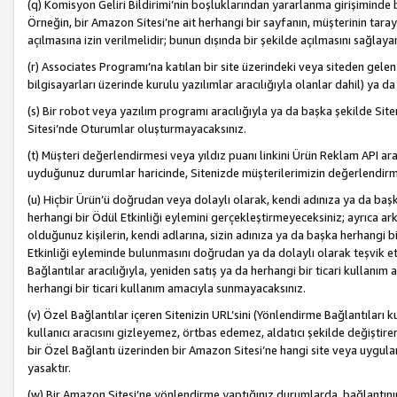
(q) Komisyon Geliri Bildirimi’nin boşluklarından yararlanma girişiminde
Örneğin, bir Amazon Sitesi’ne ait herhangi bir sayfanın, müşterinin tara
açılmasına izin verilmelidir; bunun dışında bir şekilde açılmasını sağlay
(r) Associates Programı’na katılan bir site üzerindeki veya siteden gele
bilgisayarları üzerinde kurulu yazılımlar aracılığıyla olanlar dahil) ya 
(s) Bir robot veya yazılım programı aracılığıyla ya da başka şekilde 
Sitesi’nde Oturumlar oluşturmayacaksınız.
(t) Müşteri değerlendirmesi veya yıldız puanı linkini Ürün Reklam API aracı
uyduğunuz durumlar haricinde, Sitenizde müşterilerimizin değerlendirme
(u) Hiçbir Ürün’ü doğrudan veya dolaylı olarak, kendi adınıza ya da başk
herhangi bir Ödül Etkinliği eylemini gerçekleştirmeyeceksiniz; ayrıca arkada
olduğunuz kişilerin, kendi adlarına, sizin adınıza ya da başka herhangi b
Etkinliği eyleminde bulunmasını doğrudan ya da dolaylı olarak teşvik 
Bağlantılar aracılığıyla, yeniden satış ya da herhangi bir ticari kullanı
herhangi bir ticari kullanım amacıyla sunmayacaksınız.
(v) Özel Bağlantılar içeren Sitenizin URL’sini (Yönlendirme Bağlantıları 
kullanıcı aracısını gizleyemez, örtbas edemez, aldatıcı şekilde değişti
bir Özel Bağlantı üzerinden bir Amazon Sitesi’ne hangi site veya uygula
yasaktır.
(w) Bir Amazon Sitesi’ne yönlendirme yaptığınız durumlarda, bağlantının