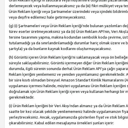
Ürün Reklam İçeriği’ni satıcılara veya müşterilere doğrudan pazarlamak, 
derlemeyecek veya kullanmayacaksınız ya da (iii) fikri mülkiyet veya tesci
Ürün Reklam İçeriği veya Şartnameler üzerindeki veya içindeki bildiri
veya deşifre edilemez hale getirmeyeceksiniz.
(g) (i) Şartnameleri veya Ürün Reklam İçeriği’nde bulunan yazılımları d
türev eserler üretmeyeceksiniz ya da (ii) Ürün Reklam API’nin, Veri Akışla
tersine tasarımını yapma, makina kodundan sembolik koda çevirme, üst
tutulamadığı ya da sınırlandırılamadığı durumlar hariç olmak üzere ve b
şartıyla) ya da bunların kaynak kodlarını oluşturmayacaksınız.
(h) Görüntü içeren Ürün Reklam İçeriği’ni saklamayacak veya ön belleğe 
süreyle saklayabilirsiniz. Görüntü içermeyen diğer Ürün Reklam İçeriğin
durumda, ilgili sürenin sonunda derhal Ürün Reklam API’ya çağrı yaparak
Reklam İçeriğini yenilemeniz ve yeniden yayımlamanız gerekmektedir. Ak
bir süre kısıtı olmadan bireysel Amazon Standart Kimlik Numaralarını (AS
uygulaması içermesi halinde, müşteri uygulaması Ürün Reklam İçeriğin
doğrulamak için Ürün Reklam İçeriği içeren veya kullanan herhangi bir m
gerekmektedir.
(i) Ürün Reklam İçeriğini bir Veri Akışı’ndan almanız ya da Ürün Reklam
saatte bir kez olacak şekilde yenilememeniz halinde uygulamanızın fiya
yerleştireceksiniz. Ancak, uygulamanızda gösterilen fiyat ve stok bilgis
çıkarabilirsiniz. Kabul edilen mesajlaşma örnekleri şunları içerir: