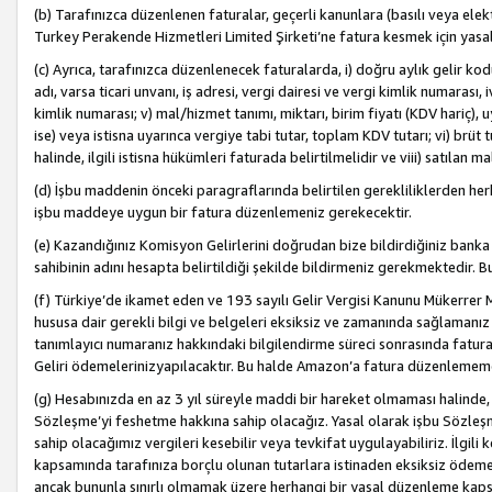
(b) Tarafınızca düzenlenen faturalar, geçerli kanunlara (basılı veya ele
Turkey Perakende Hizmetleri Limited Şirketi’ne fatura kesmek için yasal
(c) Ayrıca, tarafınızca düzenlenecek faturalarda, i) doğru aylık gelir kodu
adı, varsa ticari unvanı, iş adresi, vergi dairesi ve vergi kimlik numarası,
kimlik numarası; v) mal/hizmet tanımı, miktarı, birim fiyatı (KDV hariç)
ise) veya istisna uyarınca vergiye tabi tutar, toplam KDV tutarı; vi) brüt 
halinde, ilgili istisna hükümleri faturada belirtilmelidir ve viii) satılan 
(d) İşbu maddenin önceki paragraflarında belirtilen gerekliliklerden he
işbu maddeye uygun bir fatura düzenlemeniz gerekecektir.
(e) Kazandığınız Komisyon Gelirlerini doğrudan bize bildirdiğiniz banka
sahibinin adını hesapta belirtildiği şekilde bildirmeniz gerekmektedir. 
(f) Türkiye’de ikamet eden ve 193 sayılı Gelir Vergisi Kanunu Mükerrer 
hususa dair gerekli bilgi ve belgeleri eksiksiz ve zamanında sağlamanız
tanımlayıcı numaranız hakkındaki bilgilendirme süreci sonrasında fatur
Geliri ödemelerinizyapılacaktır. Bu halde Amazon’a fatura düzenlemem
(g) Hesabınızda en az 3 yıl süreyle maddi bir hareket olmaması halinde
Sözleşme’yi feshetme hakkına sahip olacağız. Yasal olarak işbu Sözl
sahip olacağımız vergileri kesebilir veya tevkifat uygulayabiliriz. İlgil
kapsamında tarafınıza borçlu olunan tutarlara istinaden eksiksiz ödeme
ancak bununla sınırlı olmamak üzere herhangi bir yasal düzenleme kap