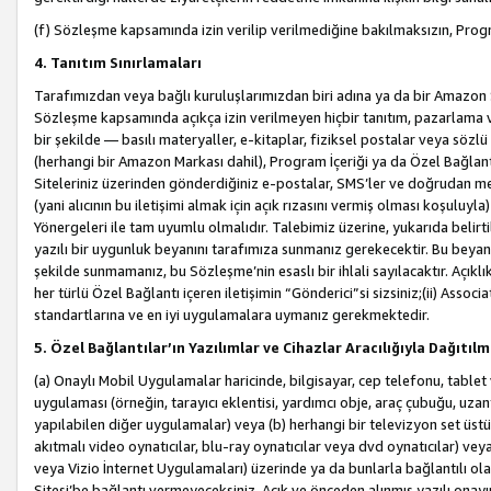
(f) Sözleşme kapsamında izin verilip verilmediğine bakılmaksızın, Progr
4. Tanıtım Sınırlamaları
Tarafımızdan veya bağlı kuruluşlarımızdan biri adına ya da bir Amazon 
Sözleşme kapsamında açıkça izin verilmeyen hiçbir tanıtım, pazarlama v
bir şekilde — basılı materyaller, e-kitaplar, fiziksel postalar veya söz
(herhangi bir Amazon Markası dahil), Program İçeriği ya da Özel Bağlant
Siteleriniz üzerinden gönderdiğiniz e-postalar, SMS’ler ve doğrudan mesaj
(yani alıcının bu iletişimi almak için açık rızasını vermiş olması koşul
Yönergeleri ile tam uyumlu olmalıdır. Talebimiz üzerine, yukarıda belir
yazılı bir uygunluk beyanını tarafımıza sunmanız gerekecektir. Bu beyanı
şekilde sunmamanız, bu Sözleşme’nin esaslı bir ihlali sayılacaktır. Açık
her türlü Özel Bağlantı içeren iletişimin “Gönderici”si sizsiniz;(ii) Asso
standartlarına ve en iyi uygulamalara uymanız gerekmektedir.
5. Özel Bağlantılar’ın Yazılımlar ve Cihazlar Aracılığıyla Dağıtılm
(a) Onaylı Mobil Uygulamalar haricinde, bilgisayar, cep telefonu, tablet 
uygulaması (örneğin, tarayıcı eklentisi, yardımcı obje, araç çubuğu, uzan
yapılabilen diğer uygulamalar) veya (b) herhangi bir televizyon set üstü k
akıtmalı video oynatıcılar, blu-ray oynatıcılar veya dvd oynatıcılar) ve
veya Vizio İnternet Uygulamaları) üzerinde ya da bunlarla bağlantılı o
Sitesi’be bağlantı vermeyeceksiniz. Açık ve önceden alınmış yazılı onay