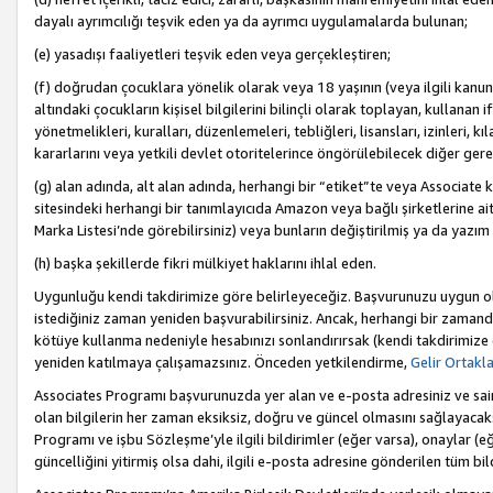
dayalı ayrımcılığı teşvik eden ya da ayrımcı uygulamalarda bulunan;
(e) yasadışı faaliyetleri teşvik eden veya gerçekleştiren;
(f) doğrudan çocuklara yönelik olarak veya 18 yaşının (veya ilgili kanun
altındaki çocukların kişisel bilgilerini bilinçli olarak toplayan, kullana
yönetmelikleri, kuralları, düzenlemeleri, tebliğleri, lisansları, izinleri, k
kararlarını veya yetkili devlet otoritelerince öngörülebilecek diğer gerekl
(g) alan adında, alt alan adında, herhangi bir “etiket”te veya Associate
sitesindeki herhangi bir tanımlayıcıda Amazon veya bağlı şirketlerine ai
Marka Listesi’nde görebilirsiniz) veya bunların değiştirilmiş ya da yazım
(h) başka şekillerde fikri mülkiyet haklarını ihlal eden.
Uygunluğu kendi takdirimize göre belirleyeceğiz. Başvurunuzu uygun o
istediğiniz zaman yeniden başvurabilirsiniz. Ancak, herhangi bir zaman
kötüye kullanma nedeniyle hesabınızı sonlandırırsak (kendi takdirimiz
yeniden katılmaya çalışamazsınız. Önceden yetkilendirme,
Gelir Ortakl
Associates Programı başvurunuzda yer alan ve e-posta adresiniz ve sair ileti
olan bilgilerin her zaman eksiksiz, doğru ve güncel olmasını sağlayacaks
Programı ve işbu Sözleşme’yle ilgili bildirimler (eğer varsa), onaylar (eğ
güncelliğini yitirmiş olsa dahi, ilgili e-posta adresine gönderilen tüm bil