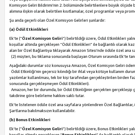
Komisyon Geliri Bildirimi’nin 2. bölümünde belirtilenlere büyük ölçüde 
alımına ilişkin olarak belirtilen kısıtlamalar, özel programlar veya pro
Şu anda geçerli olan Özel Komisyon Gelirleri şunlardır:
(a) Ödül Etkinlikleri
Ek’te (“
Özel Komisyon Geliri
”) belirtildiği üzere, Ödül Etkinlikleri ya
koşullar altında gerçekleşen “Ödül Etkinlikleri” ile bağlantılı olarak kaza
alan bir Özel Bağlantıya tıklayarak Amazon Sitesi’nde ödüle özel ana s
(2) müşteri, bu tıklama sonucunda başlayan Oturum sırasında Ek’te ta
Aşağıdaki durumlar söz konusuysa Amazon, Özel Komisyon Geliri öde
Ödül Etkinliği’nin geçersiz kılındığı bir ihlal veya kötüye kullanım dur
yazılımlar kullanılması, tek bir kişi tarafından gerçekleştirilen birden f
sonucunda gerçekleşmeyen Ödül Etkinlikleri).
Amazon, her bir durumda, bir Ödül Etkinliğinin gerçekten gerçekleşip 
takdirine göre belirleme hakkını saklı tutar.
Ek’te listelenen ödüle özel ana sayfalara yönlendiren Özel Bağlantılar, i
Şartlarına bakılmaksızın kullanılabilir.
(b) Bonus Etkinlikleri
Ek’te (“
Özel Komisyon Geliri
”) belirtildiği üzere, Bonus Etkinlikleri 
koşullar altında gerçekleşen “
Bonus Etkinlikleri
” ile bağlantılı olarak 