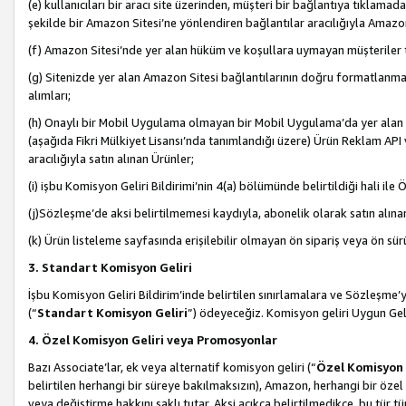
(e) kullanıcıları bir aracı site üzerinden, müşteri bir bağlantıya tıkla
şekilde bir Amazon Sitesi’ne yönlendiren bağlantılar aracılığıyla Amazon
(f) Amazon Sitesi’nde yer alan hüküm ve koşullara uymayan müşteriler t
(g) Sitenizde yer alan Amazon Sitesi bağlantılarının doğru formatlanm
alımları;
(h) Onaylı bir Mobil Uygulama olmayan bir Mobil Uygulama’da yer alan b
(aşağıda Fikri Mülkiyet Lisansı’nda tanımlandığı üzere) Ürün Reklam API
aracılığıyla satın alınan Ürünler;
(i) işbu Komisyon Geliri Bildirimi’nin 4(a) bölümünde belirtildiği hali ile Ö
(j)Sözleşme’de aksi belirtilmemesi kaydıyla, abonelik olarak satın alına
(k) Ürün listeleme sayfasında erişilebilir olmayan ön sipariş veya ön sü
3. Standart Komisyon Geliri
İşbu Komisyon Geliri Bildirim’inde belirtilen sınırlamalara ve Sözleşme
(“
Standart Komisyon Geliri
”) ödeyeceğiz. Komisyon geliri Uygun Ge
4. Özel Komisyon Geliri veya Promosyonlar
Bazı Associate’lar, ek veya alternatif komisyon geliri (“
Özel Komisyon 
belirtilen herhangi bir süreye bakılmaksızın), Amazon, herhangi bir 
veya değiştirme hakkını saklı tutar. Aksi açıkça belirtilmedikçe, bu tür