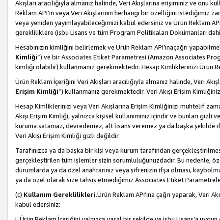
Akışları aracılığıyla almanız halinde, Veri Akışlarına erişiminiz ve onu k
Reklam API’ın veya Veri Akışlarının herhangi bir özelliğini istediğimiz
veya yeniden yayımlayabileceğimizi kabul edersiniz ve Ürün Reklam API’a v
gerekliliklere (işbu Lisans ve tüm Program Politikaları Dokümanları da
Hesabınızın kimliğini belirlemek ve Ürün Reklam API’ınaçağrı yapabilmek i
Kimliği
”) ve bir Associates Etiket Parametresi (Amazon Associates Prog
kimliği olabilir) kullanmanız gerekmektedir. Hesap Kimliklerinizi Ürün R
Ürün Reklam İçeriğini Veri Akışları aracılığıyla almanız halinde, Veri Akış
Erişim Kimliği
”) kullanmanız gerekmektedir. Veri Akışı Erişim Kimliğiniz
Hesap Kimliklerinizi veya Veri Akışlarına Erişim Kimliğinizi muhtelif zama
Akışı Erişim Kimliği, yalnızca kişisel kullanımınız içindir ve bunları giz
kuruma satamaz, devredemez, alt lisans veremez ya da başka şekilde ifşa
Veri Akışı Erişim Kimliği gizli değildir.
Tarafınızca ya da başka bir kişi veya kurum tarafından gerçekleştirilmes
gerçekleştirilen tüm işlemler sizin sorumluluğunuzdadır. Bu nedenle, öze
durumlarda ya da özel anahtarınız veya şifrenizin ifşa olması, kaybolmas
ya da özel olarak size tahsis etmediğimiz Associates Etiket Parametreleri
(c)
Kullanım Gereklilikleri.
Ürün Reklam API’ına çağrı yaparak, Veri Akı
kabul edersiniz:
i. Ürün Reklam İçeriğini yalnızca yasal bir şekilde ve işbu Lisans’a uygun