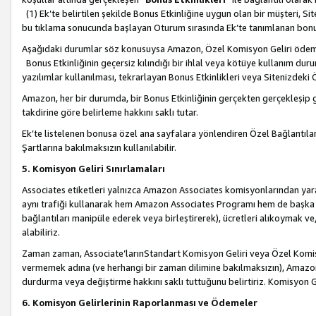
(1) Ek’te belirtilen şekilde Bonus Etkinliğine uygun olan bir müşteri, S
bu tıklama sonucunda başlayan Oturum sırasında Ek’te tanımlanan bon
Aşağıdaki durumlar söz konusuysa Amazon, Özel Komisyon Geliri öde
Bonus Etkinliğinin geçersiz kılındığı bir ihlal veya kötüye kullanım dur
yazılımlar kullanılması, tekrarlayan Bonus Etkinlikleri veya Sitenizdek
Amazon, her bir durumda, bir Bonus Etkinliğinin gerçekten gerçekleşip 
takdirine göre belirleme hakkını saklı tutar.
Ek’te listelenen bonusa özel ana sayfalara yönlendiren Özel Bağlantılar, 
Şartlarına bakılmaksızın kullanılabilir.
5. Komisyon Geliri Sınırlamaları
Associates etiketleri yalnızca Amazon Associates komisyonlarından yarar
aynı trafiği kullanarak hem Amazon Associates Programı hem de başka b
bağlantıları manipüle ederek veya birleştirerek), ücretleri alıkoymak 
alabiliriz.
Zaman zaman, Associate’larınStandart Komisyon Geliri veya Özel Komisy
vermemek adına (ve herhangi bir zaman dilimine bakılmaksızın), Amazon
durdurma veya değiştirme hakkını saklı tuttuğunu belirtiriz. Komisyon Gel
6. Komisyon Gelirlerinin Raporlanması ve Ödemeler