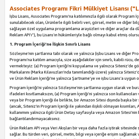
Associates Programı Fikri Mülkiyet Lisansı ("L
İşbu Lisans, Associates Programı’na katılımınızla ilgili olarak Program İ
sunulabilecek olan, Ürünlerle ilgili belirli veri, görsel, metin ve diğer bilg
sağlayan özel uygulama programlama arayüzleri ve diğer araçlar da dâh
Reklam API’ı”), bu Lisans’ın hükümleriyle bağlı olmayı kabul etmiş olurs
1. Program İçeriği’ne İlişkin Sınırlı Lisans
Sözleşme’nin şartlarına tabi olarak ve yalnızca (işbu Lisans ve diğer Pr
Programı’na katılım amacıyla, size aşağıdakiler için sınırlı, kabili rücu, 
vermekteyiz: (a) Program İçeriği’ni kopyalama ve yalnızca Siteniz’de gö
Markalarını (Marka Kılavuzları’nda tanımlandığı üzere) yalnızca Siteniz’
ve Ürün Reklam İçeriği’ne yalnızca Şartname’ye ve işbu Lisans’a uygun 
Program İçeriği’ni yalnızca Sözleşme’nin şartlarına uygun olarak ve bura
ifadeleri kısıtlamaksızın, (a) Program İçeriği’ni yalnızca son kullanıcılar
veya bir Program İçeriği ile birlikte, bir Amazon Sitesi dışında başka bi
(ancak, Siteniz’in Program İçeriği ile yakından ilişkili olmayan kısımları,
kullanımını yalnızca ilgili Ürün Detay sayfasıyla veya Amazon Sitesi’nin 
bağlantılandırmayacaksınız.
Ürün Reklam API veya Veri Akışları bir veya daha fazla iştirak sitesinde s
sağlar. Bu türden veri, görsel, metin, bilgi veya içeriğe erişim sağlama