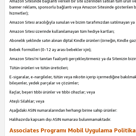
Amazon Sitesinde bağlantı verilen bir site üzerinden satılan tüm ürün ve
banner reklamı, sponsorlu bağlantı veya Amazon Sitesinde gösterilen başk
hizmetler);
Amazon Sitesi aracılığıyla sunulan ve bizim tarafımızdan satılmayan ya
Amazon Sitesi üzerinde kullanılamayan tüm hediye kartları;
Abonelik şeklinde satın alınan dijital Kindle ürünleri (örneğin, Kindle gaz
Bebek formülleri (0-12 ay arası bebekler için);
Amazon Sitesi’ni tanıtan faaliyeti gerçekleştirmeniz ya da Sitenizin bizi
Tütün ürünleri ve tütün üreticileri;
E-sigaralar, e-nargileler, tütün veya nikotin içerip içermediğine bakılmaks
bileşenler, yedek parçalar ve çözümler;
İlaçlar, beşeri tıbbi ürünler ve tıbbi cihazlar; veya
Ateşli Silahlar; veya
Aşağıdaki ASIN numaralarından herhangi birine sahip ürünler:
Halihazırda kapsam dışı ASIN numarası bulunmamaktadır.
Associates Programı Mobil Uygulama Politika