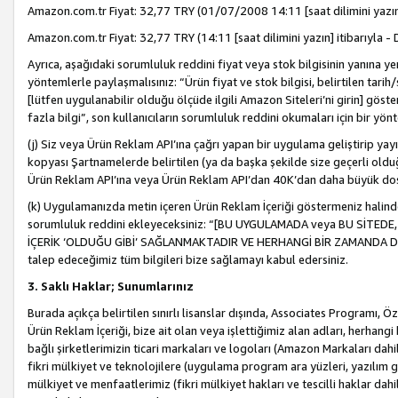
Amazon.com.tr Fiyat: 32,77 TRY (01/07/2008 14:11 [saat dilimini yazın] 
Amazon.com.tr Fiyat: 32,77 TRY (14:11 [saat dilimini yazın] itibarıyla - 
Ayrıca, aşağıdaki sorumluluk reddini fiyat veya stok bilgisinin yanına yer
yöntemlerle paylaşmalısınız: “Ürün fiyat ve stok bilgisi, belirtilen tarih
[lütfen uygulanabilir olduğu ölçüde ilgili Amazon Siteleri’ni girin] göste
fazla bilgi”, son kullanıcıların sorumluluk reddini okumaları için bir yön
(j) Siz veya Ürün Reklam API’ına çağrı yapan bir uygulama geliştirip ya
kopyası Şartnamelerde belirtilen (ya da başka şekilde size geçerli olduğ
Ürün Reklam API’ına veya Ürün Reklam API’dan 40K’dan daha büyük do
(k) Uygulamanızda metin içeren Ürün Reklam İçeriği göstermeniz halinde
sorumluluk reddini ekleyeceksiniz: “[BU UYGULAMADA veya BU SİTEDE,
İÇERİK ‘OLDUĞU GİBİ’ SAĞLANMAKTADIR VE HERHANGİ BİR ZAMANDA DEĞİŞ
talep edeceğimiz tüm bilgileri bize sağlamayı kabul edersiniz.
3. Saklı Haklar; Sunumlarınız
Burada açıkça belirtilen sınırlı lisanslar dışında, Associates Programı, Ö
Ürün Reklam İçeriği, bize ait olan veya işlettiğimiz alan adları, herhangi
bağlı şirketlerimizin ticari markaları ve logoları (Amazon Markaları dah
fikri mülkiyet ve teknolojilere (uygulama program ara yüzleri, yazılım gel
mülkiyet ve menfaatlerimiz (fikri mülkiyet hakları ve tescilli haklar dahil)