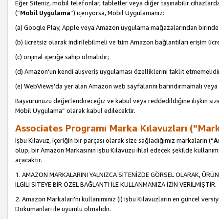
Eğer Siteniz, mobil telefonlar, tabletler veya diğer taşınabilir cihazlar
(“
Mobil Uygulama
”) içeriyorsa, Mobil Uygulamanız:
(a) Google Play, Apple veya Amazon uygulama mağazalarından birinde 
(b) ücretsiz olarak indirilebilmeli ve tüm Amazon bağlantıları erişim ücre
(c) orijinal içeriğe sahip olmalıdır;
(d) Amazon’un kendi alışveriş uygulaması özelliklerini taklit etmemelidi
(e) WebViews’da yer alan Amazon web sayfalarını barındırmamalı veya
Başvurunuzu değerlendireceğiz ve kabul veya reddedildiğine ilişkin si
Mobil Uygulama” olarak kabul edilecektir.
Associates Programı Marka Kılavuzları ("Mark
İşbu Kılavuz, İçeriğin bir parçası olarak size sağladığımız markaların (“
A
olup, bir Amazon Markasının işbu Kılavuzu ihlal edecek şekilde kullanım
açacaktır.
1. AMAZON MARKALARINI YALNIZCA SİTENİZDE GÖRSEL OLARAK, ÜRÜN
İLGİLİ SİTEYE BİR ÖZEL BAĞLANTI İLE KULLANMANIZA İZİN VERİLMİŞTİR.
2. Amazon Markaları’nı kullanımınız (i) işbu Kılavuzların en güncel versiy
Dokümanları ile uyumlu olmalıdır.