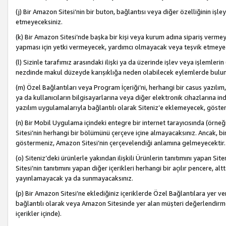
(j) Bir Amazon Sitesi’nin bir buton, bağlantısı veya diğer özelliğinin 
etmeyeceksiniz.
(k) Bir Amazon Sitesi’nde başka bir kişi veya kurum adına sipariş verm
yapması için yetki vermeyecek, yardımcı olmayacak veya teşvik etmeyec
(l) Sizinle tarafımız arasındaki ilişki ya da üzerinde işlev veya işlemler
nezdinde makul düzeyde karışıklığa neden olabilecek eylemlerde bulu
(m) Özel Bağlantıları veya Program İçeriği’ni, herhangi bir casus yazılım,
ya da kullanıcıların bilgisayarlarına veya diğer elektronik cihazlarına 
yazılım uygulamalarıyla bağlantılı olarak Siteniz’e eklemeyecek, göst
(n) Bir Mobil Uygulama içindeki entegre bir internet tarayıcısında (örn
Sitesi’nin herhangi bir bölümünü çerçeve içine almayacaksınız. Ancak, bi
göstermeniz, Amazon Sitesi’nin çerçevelendiği anlamına gelmeyecektir.
(o) Siteniz’deki ürünlerle yakından ilişkili Ürünlerin tanıtımını yapan Si
Sitesi’nin tanıtımını yapan diğer içerikleri herhangi bir açılır pencere, a
yayınlamayacak ya da sunmayacaksınız.
(p) Bir Amazon Sitesi’ne eklediğiniz içeriklerde Özel Bağlantılara yer v
bağlantılı olarak veya Amazon Sitesinde yer alan müşteri değerlendirmele
içerikler içinde).