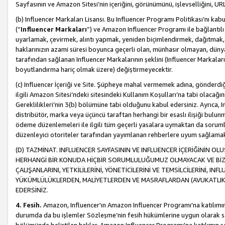
Sayfasının ve Amazon Sitesi’nin içeriğini, görünümünü, işlevselliğini, URL'
(b) Influencer Markaları Lisansı. Bu Influencer Programı Politikası’nı kab
(“
Influencer Markaları
”) ve Amazon Influencer Programı ile bağlantı
uyarlamak, çevirmek, alıntı yapmak, yeniden biçimlendirmek, dağıtmak, il
haklarınızın azami süresi boyunca geçerli olan, münhasır olmayan, dünya
tarafından sağlanan Influencer Markalarının şeklini (Influencer Markal
boyutlandırma hariç olmak üzere) değiştirmeyecektir.
(c) Influencer İçeriği ve Site. Şüpheye mahal vermemek adına, gönderdiğin
ilgili Amazon Sitesi’ndeki sitesindeki Kullanım Koşulları’na tabi olacağı
Gereklilikleri’nin 3(b) bölümüne tabi olduğunu kabul edersiniz. Ayrıca, Inf
distribütör, marka veya üçüncü taraftan herhangi bir esaslı ilişiği bul
ödeme düzenlemeleri ile ilgili tüm geçerli yasalara uymaktan da soruml
düzenleyici otoriteler tarafından yayımlanan rehberlere uyum sağlama
(D) TAZMİNAT. INFLUENCER SAYFASININ VE INFLUENCER İÇERİĞİNİN OL
HERHANGİ BİR KONUDA HİÇBİR SORUMLULUĞUMUZ OLMAYACAK VE BİZİ, B
ÇALIŞANLARINI, YETKİLİLERİNİ, YÖNETİCİLERİNİ VE TEMSİLCİLERİNİ, IN
YÜKÜMLÜLÜKLERDEN, MALİYETLERDEN VE MASRAFLARDAN (AVUKATLIK 
EDERSİNİZ.
4. Fesih.
Amazon, Influencer'ın Amazon Influencer Programı'na katılımını a
durumda da bu işlemler Sözleşme’nin fesih hükümlerine uygun olarak sağl