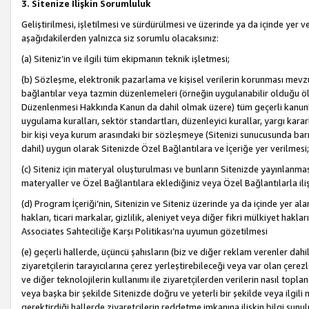
3. Sitenize İlişkin Sorumluluk
Geliştirilmesi, işletilmesi ve sürdürülmesi ve üzerinde ya da içinde yer ve
aşağıdakilerden yalnızca siz sorumlu olacaksınız:
(a) Siteniz’in ve ilgili tüm ekipmanın teknik işletmesi;
(b) Sözleşme, elektronik pazarlama ve kişisel verilerin korunması mevzua
bağlantılar veya tazmin düzenlemeleri (örneğin uygulanabilir olduğu ölç
Düzenlenmesi Hakkında Kanun da dahil olmak üzere) tüm geçerli kanunlar, y
uygulama kuralları, sektör standartları, düzenleyici kurallar, yargı kararl
bir kişi veya kurum arasındaki bir sözleşmeye (Sitenizi sunucusunda barı
dahil) uygun olarak Sitenizde Özel Bağlantılara ve İçeriğe yer verilmesi;
(c) Siteniz için materyal oluşturulması ve bunların Sitenizde yayınlanmas
materyaller ve Özel Bağlantılara eklediğiniz veya Özel Bağlantılarla ili
(d) Program İçeriği’nin, Sitenizin ve Siteniz üzerinde ya da içinde yer al
hakları, ticari markalar, gizlilik, aleniyet veya diğer fikri mülkiyet hak
Associates Sahteciliğe Karşı Politikası’na uyumun gözetilmesi
(e) geçerli hallerde, üçüncü şahısların (biz ve diğer reklam verenler dah
ziyaretçilerin tarayıcılarına çerez yerleştirebileceği veya var olan çerezler
ve diğer teknolojilerin kullanımı ile ziyaretçilerden verilerin nasıl toplandı
veya başka bir şekilde Sitenizde doğru ve yeterli bir şekilde veya ilgili 
gerektirdiği hallerde ziyaretçilerin reddetme imkanına ilişkin bilgi sunul