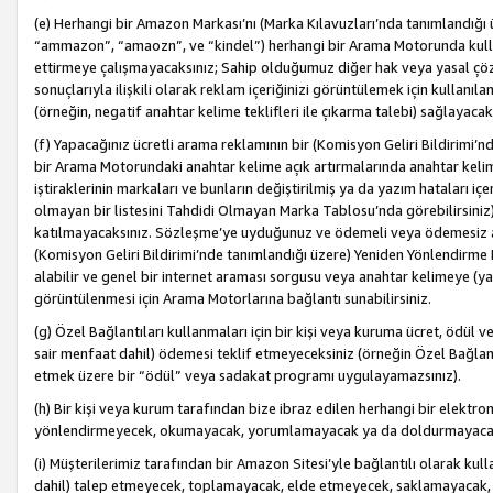
(e) Herhangi bir Amazon Markası’nı (Marka Kılavuzları’nda tanımlandığı ü
“ammazon”, “amaozn”, ve “kindel”) herhangi bir Arama Motorunda kulla
ettirmeye çalışmayacaksınız; Sahip olduğumuz diğer hak veya yasal çöz
sonuçlarıyla ilişkili olarak reklam içeriğinizi görüntülemek için kullanıl
(örneğin, negatif anahtar kelime teklifleri ile çıkarma talebi) sağlayaca
(f) Yapacağınız ücretli arama reklamının bir (Komisyon Geliri Bildirimi’
bir Arama Motorundaki anahtar kelime açık artırmalarında anahtar kelim
iştiraklerinin markaları ve bunların değiştirilmiş ya da yazım hataları iç
olmayan bir listesini Tahdidi Olmayan Marka Tablosu’nda görebilirsiniz)
katılmayacaksınız. Sözleşme’ye uyduğunuz ve ödemeli veya ödemesiz ara
(Komisyon Geliri Bildirimi’nde tanımlandığı üzere) Yeniden Yönlendirme 
alabilir ve genel bir internet araması sorgusu veya anahtar kelimeye (y
görüntülenmesi için Arama Motorlarına bağlantı sunabilirsiniz.
(g) Özel Bağlantıları kullanmaları için bir kişi veya kuruma ücret, ödül 
sair menfaat dahil) ödemesi teklif etmeyeceksiniz (örneğin Özel Bağlantıl
etmek üzere bir “ödül” veya sadakat programı uygulayamazsınız).
(h) Bir kişi veya kurum tarafından bize ibraz edilen herhangi bir elekt
yönlendirmeyecek, okumayacak, yorumlamayacak ya da doldurmayacak
(i) Müşterilerimiz tarafından bir Amazon Sitesi’yle bağlantılı olarak kulla
dahil) talep etmeyecek, toplamayacak, elde etmeyecek, saklamayacak,