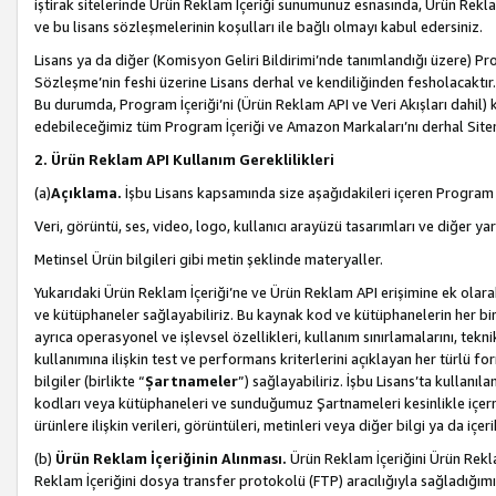
iştirak sitelerinde Ürün Reklam İçeriği sunumunuz esnasında, Ürün Reklam 
ve bu lisans sözleşmelerinin koşulları ile bağlı olmayı kabul edersiniz.
Lisans ya da diğer (Komisyon Geliri Bildirimi’nde tanımlandığı üzer
Sözleşme’nin feshi üzerine Lisans derhal ve kendiliğinden fesholacaktır.
Bu durumda, Program İçeriği’ni (Ürün Reklam API ve Veri Akışları dahil
edebileceğimiz tüm Program İçeriği ve Amazon Markaları’nı derhal Siteni
2. Ürün Reklam API Kullanım Gereklilikleri
(a)
Açıklama.
İşbu Lisans kapsamında size aşağıdakileri içeren Program İ
Veri, görüntü, ses, video, logo, kullanıcı arayüzü tasarımları ve diğer ya
Metinsel Ürün bilgileri gibi metin şeklinde materyaller.
Yukarıdaki Ürün Reklam İçeriği’ne ve Ürün Reklam API erişimine ek olar
ve kütüphaneler sağlayabiliriz. Bu kaynak kod ve kütüphanelerin her biri s
ayrıca operasyonel ve işlevsel özellikleri, kullanım sınırlamalarını, tekn
kullanımına ilişkin test ve performans kriterlerini açıklayan her türlü fo
bilgiler (birlikte “
Şartnameler
”) sağlayabiliriz. İşbu Lisans’ta kullan
kodları veya kütüphaneleri ve sunduğumuz Şartnameleri kesinlikle içerme
ürünlere ilişkin verileri, görüntüleri, metinleri veya diğer bilgi ya da içer
(b)
Ürün Reklam İçeriğinin Alınması.
Ürün Reklam İçeriğini Ürün Rekla
Reklam İçeriğini dosya transfer protokolü (FTP) aracılığıyla sağladığımız 