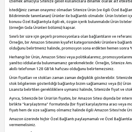
izlemek amacıyla Sitenize gelen kullanıcılara dinamik olarak alt etiketl
İstediğiniz zaman onayımız olmadan Sitenize Ürün (ve ilgili Özel Bağlantı
Bildiriminde tanımlanan) Ürünler ile bağlantılı olmalıdır. Ürün listeleri
konusu Özel Bağlantıyla ilgili ek, özgün içerik bulunmalıdır.Ürün listele
(örneğin Gıda Ürünleri bölümü) kapsar.
Sınırlı bir süre için geçerli promosyonlara olan bağlantıların ve refera
Örneğin, bir Amazon Sitesinin kıyafet kategorisindeki Ürünlere bağlant
olduğunu belirtmeniz halinde, promosyon sona erdikten hemen sonra %15
Herhangi bir Ürün, Amazon Sitesi veya politikalarımız, promosyonlarımız
yanıltıcı iddialarda bulunmamanız gerekmektedir. Örneğin, Sitenize Amazon
akıllı telefonun 128 GB’lık hafızası olduğunu belirtemezsiniz.
Ürün fiyatları ve stokları zaman zaman değişiklik gösterebilir. Sitenizde 
stok bilgilerinin gösterildiği bağlantıyı bizim sağlamamız veya (b) Ürün f
Lisansta belirtilen gerekliliklere uymanız halinde, Sitenizde fiyat ve stok 
Ayrıca, Sitenizde bir Ürün’ün fiyatını, bir Amazon Sitesi dışında bir inte
birlikte “karşılaştırma” formatında (bir fiyat karşılaştırma aracı veya 
fiyatı hem de size sağlamış olmamız halinde ilgili Amazon Sitesi’nde Ür
Amazon üzerinde hiçbir Özel Bağlantı paylaşmamalı ve Özel Bağlantılar
vermemelisiniz.