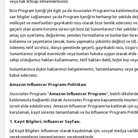
veya hak iktisap etmemektesiniz.
Bize Program İçeriği’yle ilgili ya da Associates Programı’na katılımınızla 
sair bilgiler sağlamanız ya da Program İçeriği’ni herhangi bir şekilde değ
mülkiyet ve menfaatleri gayrikabili rücu olarak bize temlik edersiniz v
geçerli olan azami koruma süresi için bize (a) Sunumlarınız’ı her şekild
amaç için uyarlama, değiştirme, yeniden formatlama ve bunlardan türev e
kullanma ve yayımlama (ancak, bunu yapmakla yükümlü değiliz) ve (d) aşağ
ödenmiş telif ücretsiz, dünya genelinde geçerli, gayrikabili rücu, özgürce 
Sunumlarınız orijinal eserinizdir veya bunları hukuka uygun olarak elde et
sahip olduğumuz hakları kullanmamız, telif hakları dahil, hiçbir kişi vey
Sunumlarınıza ilişkin haklarımızı belgelememiz, tamamlamamız veya geç
kabul edersiniz.
Amazon Influencer Programı Politikası
Associates Programı “
Amazon Influencer Programı
”, belirli ülkele
katılımınızla bağlantılı olarak Associates Programı kapsamında müşteri 
ücreti elde edebilirsiniz. Amazon Influencer Programı'na katılmak için u
karşılamalı, kayıt sürecini tamamlamalı ve bu Influencer Programı Politi
1. Kayıt Bilgileri; Influencer Sayfası.
(a) Kayıt Bilgileri. Influencer olarak kaydolmak için, sosyal medya varlık
gereksinimlerini tamamlamanız gerekmektedir.