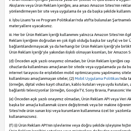
Akışlarını veya Ürün Reklam İçeriğini, ana amacı Amazon Sitesi’nin rek
yönlendirmeyen bir site veya uygulama ile ya da başka şekilde kullanm
ii. İşbu Lisans’ta ve Program Politikaları’nda atıfta bulunulan Şartnamel
materyallere uyacaksınız.
iii. Her bir Ürün Reklam İçeriği kullanımını yalnızca Amazon Sitesi’nin ilg
Reklam İçeriğinin doğrudan en çok ilgili olduğu başka bir sayfa) ve bir Ü
bağlantılandırmayacak ya da herhangi bir Ürün Reklam İçeriği’yle birli
Ürün Reklam İçeriği’yle yakından ilişkili olmayan kısımları, bir Amazon Sit
(d) Önceden açık yazılı onayımız olmadan, bir Ürün Reklam İçeriğini cep 
cihazlarda kullanılması amaçlanan bir sitede veya uygulamada ya da bunl
internet tarayıcısı ile erişilebilen mobil optimizasyonu yapılmamış sitel
kullanılması amaçlanmayan siteler, (2)
Mobil Uygulama Politikası
’nda t
(örneğin, dijital video kayıt cihazları, kablo kutuları veya uydu kutuları,
bağlantılı televizyonlar (örneğin, GoogleTV, Sony Bravia, Panasonic Vier
(e) Önceden açık yazılı onayımız olmadan, Ürün Reklam API veya Veri Ak
başka bir amaçla kullanmak üzere değiştirmek veya bir makine öğrenim
Sitesi’nde ürün sunan kişi veya kurumların kullanımına özel bir yazılım
kullanamazsınız.
(f) (i) Ürün Reklam API’nin işlevlerine veya doğru şekilde işleyişine h