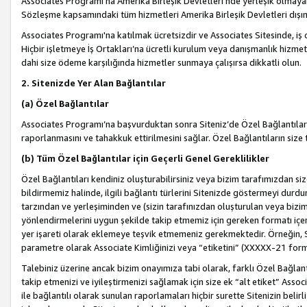
Associates Programı’na Amerika Birleşik Devletleri’nde yerleşik olmayan b
Sözleşme kapsamındaki tüm hizmetleri Amerika Birleşik Devletleri dışınd
Associates Programı'na katılmak ücretsizdir ve Associates Sitesinde, iş
Hiçbir işletmeye İş Ortakları’na ücretli kurulum veya danışmanlık hizme
dahi size ödeme karşılığında hizmetler sunmaya çalışırsa dikkatli olun.
2. Sitenizde Yer Alan Bağlantılar
(a) Özel Bağlantılar
Associates Programı’na başvurduktan sonra Siteniz’de Özel Bağlantılara y
raporlanmasını ve tahakkuk ettirilmesini sağlar. Özel Bağlantıların size
(b) Tüm Özel Bağlantılar için Geçerli Genel Gereklilikler
Özel Bağlantıları kendiniz oluşturabilirsiniz veya bizim tarafımızdan size
bildirmemiz halinde, ilgili bağlantı türlerini Sitenizde göstermeyi durdu
tarzından ve yerleşiminden ve (sizin tarafınızdan oluşturulan veya bizi
yönlendirmelerini uygun şekilde takip etmemiz için gereken formatı içer
yer işareti olarak eklemeye teşvik etmemeniz gerekmektedir. Örneğin, 
parametre olarak Associate Kimliğinizi veya “etiketini” (XXXXX-21 for
Talebiniz üzerine ancak bizim onayımıza tabi olarak, farklı Özel Bağlantı
takip etmenizi ve iyileştirmenizi sağlamak için size ek “alt etiket” Assoc
ile bağlantılı olarak sunulan raporlamaları hiçbir surette Sitenizin belirli 