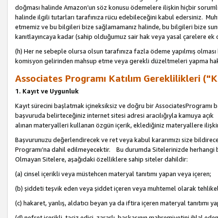
doğması halinde Amazon’un söz konusu ödemelere ilişkin hiçbir soru
halinde ilgili tutarları tarafınıza rücu edebileceğini kabul edersiniz. Muh
etmemiz ve bu bilgileri bize sağlamamanız halinde, bu bilgileri bize su
kanıtlayıncaya kadar (sahip olduğumuz sair hak veya yasal çarelere ek 
(h) Her ne sebeple olursa olsun tarafınıza fazla ödeme yapılmış olması 
komisyon gelirinden mahsup etme veya gerekli düzeltmeleri yapma hakkı
Associates Programı Katılım Gereklilikleri ("Ka
1. Kayıt ve Uygunluk
Kayıt sürecini başlatmak içineksiksiz ve doğru bir AssociatesProgramı ba
başvuruda belirteceğiniz internet sitesi adresi aracılığıyla kamuya aç
alınan materyalleri kullanan özgün içerik, eklediğiniz materyallere ilişk
Başvurunuzu değerlendirecek ve ret veya kabul kararımızı size bildirece
Programı’na dahil edilmeyecektir. Bu durumda Sitelerinizde herhangi b
Olmayan Sitelere, aşağıdaki özelliklere sahip siteler dahildir:
(a) cinsel içerikli veya müstehcen materyal tanıtımı yapan veya içeren;
(b) şiddeti teşvik eden veya şiddet içeren veya muhtemel olarak tehlikel
(c) hakaret, yanlış, aldatıcı beyan ya da iftira içeren materyal tanıtımı y
(d) nefret içerikli, taciz edici, zararlı, başkasının mahremiyetini ihlal eden