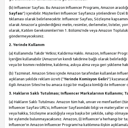
(b) Influencer Sayfası. Bu Amazon Influencer Programı, Amazon aracılığı
Sayfası
”) içerebilir. Müşterileri Influencer Sayfanıza yönlendiren Özel B
tıklaması olarak belirlenecektir. Influencer Sayfası, Sözleşme kapsamınd
olarak Amazon'a gönderdiğiniz metin, resimler, derlemeler, listeler, yorum
olarak, Katılım Gereksinimleri’nin 1. Bölümü’nde veya Amazon Topluluk Ku
göndermeyeceksiniz.
2. Yerinde Kullanım
(a) Kullanımda Takdir Yetkisi; Kaldırma Hakkı. Amazon, Influencer Progra
İçeriğini kullanabilir (Amazon'un kendi takdirine bağlı olarak belirledi
veya bir kısmını reddetme, kaldırma, askıya alma veya geri yükleme hakkı
(b) Tazminat. Amazon Sitesi içinde Amazon tarafından kullanılan Influencer
açıklanan şekilde reklam ücreti (“
Yerinde Komisyon Geliri
”) kazanaca
ilgili Amazon Sitesi’ne bu amaca özgü bir mağaza kimliği ile Influencer 
3. Hakların Saklı Tutulması; Influencer Markalarının Kullanımı;
(a) Hakların Saklı Tutulması. Amazon tüm hak, unvan ve menfaatleri (tüm 
Influencer Sayfası URL'si, Influencer Sayfasındaki bilgi ve materyaller
veya hakka, Sözleşme aracılığıyla veya başka bir şekilde, sahip olmayac
bir eylemde bulunmayacaksınız. Amazon, (i) Influencer'a herhangi bir t
Influencer'ın Amazon Influencer Programı'na katılımına ilişkin açıklamal