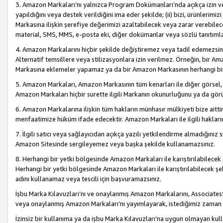
3. Amazon Markaları’nı yalnızca Program Dokümanları’nda açıkça izin ver
yapıldığını veya destek verildiğini ima eder şekilde; (ii) bizi, ürünlerim
Markasına ilişkin şerefiye değerimizi azaltabilecek veya zarar verebilec
material, SMS, MMS, e-posta eki, diğer dokümanlar veya sözlü tanıtıml
4. Amazon Markalarını hiçbir şekilde değiştiremez veya tadil edemezsin
Alternatif temsillere veya stilizasyonlara izin verilmez. Örneğin, bir A
Markasına eklemeler yapamaz ya da bir Amazon Markasının herhangi bir
5. Amazon Markaları, Amazon Markasının tüm kenarları ile diğer görsel, 
Amazon Markaları hiçbir surette ilgili Markanın okunurluğunu ya da görü
6. Amazon Markalarına ilişkin tüm hakların münhasır mülkiyeti bize aitt
menfaatimize hüküm ifade edecektir. Amazon Markaları ile ilgili hakları
7. İlgili satıcı veya sağlayıcıdan açıkça yazılı yetkilendirme almadığınız s
Amazon Sitesinde sergileyemez veya başka şekilde kullanamazsınız.
8. Herhangi bir yetki bölgesinde Amazon Markaları ile karıştırılabilecek
Herhangi bir yetki bölgesinde Amazon Markaları ile karıştırılabilecek şek
adını kullanamaz veya tescili için başvuramazsınız.
İşbu Marka Kılavuzları’nı ve onaylanmış Amazon Markalarını, AssociatesSi
veya onaylanmış Amazon Markaları’nı yayımlayarak, istediğimiz zaman v
İzinsiz bir kullanıma ya da işbu Marka Kılavuzları’na uygun olmayan kul