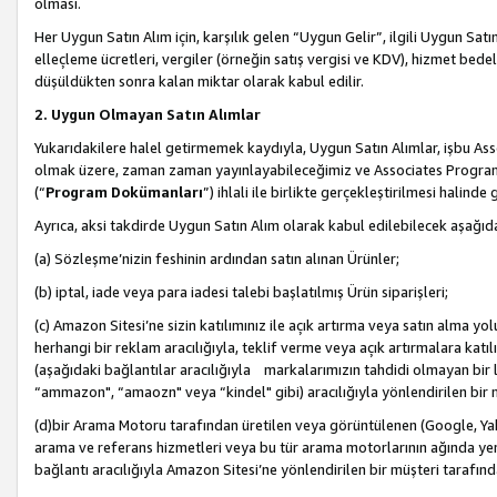
olması.
Her Uygun Satın Alım için, karşılık gelen “Uygun Gelir”, ilgili Uygun Satın
elleçleme ücretleri, vergiler (örneğin satış vergisi ve KDV), hizmet bedell
düşüldükten sonra kalan miktar olarak kabul edilir.
2. Uygun Olmayan Satın Alımlar
Yukarıdakilere halel getirmemek kaydıyla, Uygun Satın Alımlar, işbu Ass
olmak üzere, zaman zaman yayınlayabileceğimiz ve Associates Programı’
(“
Program Dokümanları
”) ihlali ile birlikte gerçekleştirilmesi halinde
Ayrıca, aksi takdirde Uygun Satın Alım olarak kabul edilebilecek aşağıda
(a) Sözleşme’nizin feshinin ardından satın alınan Ürünler;
(b) iptal, iade veya para iadesi talebi başlatılmış Ürün siparişleri;
(c) Amazon Sitesi’ne sizin katılımınız ile açık artırma veya satın alma yol
herhangi bir reklam aracılığıyla, teklif verme veya açık artırmalara ka
(aşağıdaki bağlantılar aracılığıyla markalarımızın tahdidi olmayan bir lis
“ammazon", “amaozn" veya “kindel" gibi) aracılığıyla yönlendirilen bir 
(d)bir Arama Motoru tarafından üretilen veya görüntülenen (Google, Ya
arama ve referans hizmetleri veya bu tür arama motorlarının ağında yer 
bağlantı aracılığıyla Amazon Sitesi’ne yönlendirilen bir müşteri tarafınd