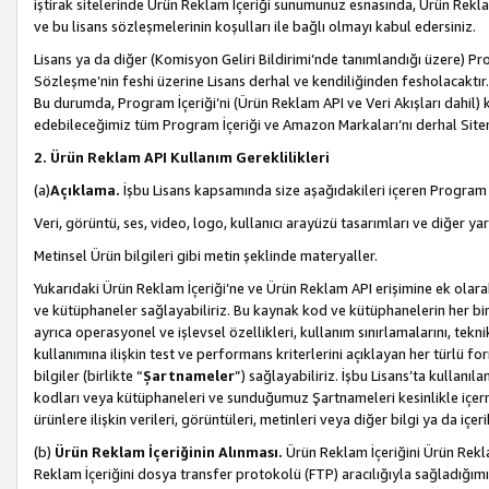
iştirak sitelerinde Ürün Reklam İçeriği sunumunuz esnasında, Ürün Reklam 
ve bu lisans sözleşmelerinin koşulları ile bağlı olmayı kabul edersiniz.
Lisans ya da diğer (Komisyon Geliri Bildirimi’nde tanımlandığı üzer
Sözleşme’nin feshi üzerine Lisans derhal ve kendiliğinden fesholacaktır.
Bu durumda, Program İçeriği’ni (Ürün Reklam API ve Veri Akışları dahil
edebileceğimiz tüm Program İçeriği ve Amazon Markaları’nı derhal Siteni
2. Ürün Reklam API Kullanım Gereklilikleri
(a)
Açıklama.
İşbu Lisans kapsamında size aşağıdakileri içeren Program İ
Veri, görüntü, ses, video, logo, kullanıcı arayüzü tasarımları ve diğer ya
Metinsel Ürün bilgileri gibi metin şeklinde materyaller.
Yukarıdaki Ürün Reklam İçeriği’ne ve Ürün Reklam API erişimine ek olar
ve kütüphaneler sağlayabiliriz. Bu kaynak kod ve kütüphanelerin her biri s
ayrıca operasyonel ve işlevsel özellikleri, kullanım sınırlamalarını, tekn
kullanımına ilişkin test ve performans kriterlerini açıklayan her türlü fo
bilgiler (birlikte “
Şartnameler
”) sağlayabiliriz. İşbu Lisans’ta kullan
kodları veya kütüphaneleri ve sunduğumuz Şartnameleri kesinlikle içerme
ürünlere ilişkin verileri, görüntüleri, metinleri veya diğer bilgi ya da içer
(b)
Ürün Reklam İçeriğinin Alınması.
Ürün Reklam İçeriğini Ürün Rekla
Reklam İçeriğini dosya transfer protokolü (FTP) aracılığıyla sağladığımız 