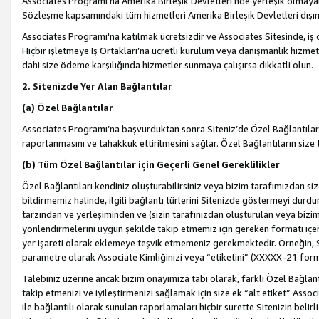
Associates Programı’na Amerika Birleşik Devletleri’nde yerleşik olmayan b
Sözleşme kapsamındaki tüm hizmetleri Amerika Birleşik Devletleri dışınd
Associates Programı'na katılmak ücretsizdir ve Associates Sitesinde, iş
Hiçbir işletmeye İş Ortakları’na ücretli kurulum veya danışmanlık hizme
dahi size ödeme karşılığında hizmetler sunmaya çalışırsa dikkatli olun.
2. Sitenizde Yer Alan Bağlantılar
(a) Özel Bağlantılar
Associates Programı’na başvurduktan sonra Siteniz’de Özel Bağlantılara y
raporlanmasını ve tahakkuk ettirilmesini sağlar. Özel Bağlantıların size
(b) Tüm Özel Bağlantılar için Geçerli Genel Gereklilikler
Özel Bağlantıları kendiniz oluşturabilirsiniz veya bizim tarafımızdan size
bildirmemiz halinde, ilgili bağlantı türlerini Sitenizde göstermeyi durdu
tarzından ve yerleşiminden ve (sizin tarafınızdan oluşturulan veya bizi
yönlendirmelerini uygun şekilde takip etmemiz için gereken formatı içer
yer işareti olarak eklemeye teşvik etmemeniz gerekmektedir. Örneğin, 
parametre olarak Associate Kimliğinizi veya “etiketini” (XXXXX-21 for
Talebiniz üzerine ancak bizim onayımıza tabi olarak, farklı Özel Bağlantı
takip etmenizi ve iyileştirmenizi sağlamak için size ek “alt etiket” Assoc
ile bağlantılı olarak sunulan raporlamaları hiçbir surette Sitenizin belirli 