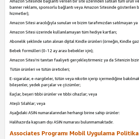
Amazon Sitesinde bağlantı verilen bir site üzerinden satılan tüm ürün ve
banner reklamı, sponsorlu bağlantı veya Amazon Sitesinde gösterilen başk
hizmetler);
Amazon Sitesi aracılığıyla sunulan ve bizim tarafımızdan satılmayan ya
Amazon Sitesi üzerinde kullanılamayan tüm hediye kartları;
Abonelik şeklinde satın alınan dijital Kindle ürünleri (örneğin, Kindle gaz
Bebek formülleri (0-12 ay arası bebekler için);
Amazon Sitesi’ni tanıtan faaliyeti gerçekleştirmeniz ya da Sitenizin bizi
Tütün ürünleri ve tütün üreticileri;
E-sigaralar, e-nargileler, tütün veya nikotin içerip içermediğine bakılmaks
bileşenler, yedek parçalar ve çözümler;
İlaçlar, beşeri tıbbi ürünler ve tıbbi cihazlar; veya
Ateşli Silahlar; veya
Aşağıdaki ASIN numaralarından herhangi birine sahip ürünler:
Halihazırda kapsam dışı ASIN numarası bulunmamaktadır.
Associates Programı Mobil Uygulama Politika