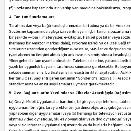
(f) Sözleşme kapsamında izin verilip verilmediğine bakılmaksızın, Progr
4. Tanıtım Sınırlamaları
Tarafımızdan veya bağlı kuruluşlarımızdan biri adına ya da bir Amazon 
Sözleşme kapsamında açıkça izin verilmeyen hiçbir tanıtım, pazarlama v
bir şekilde — basılı materyaller, e-kitaplar, fiziksel postalar veya söz
(herhangi bir Amazon Markası dahil), Program İçeriği ya da Özel Bağlant
Siteleriniz üzerinden gönderdiğiniz e-postalar, SMS’ler ve doğrudan mesaj
(yani alıcının bu iletişimi almak için açık rızasını vermiş olması koşul
Yönergeleri ile tam uyumlu olmalıdır. Talebimiz üzerine, yukarıda belir
yazılı bir uygunluk beyanını tarafımıza sunmanız gerekecektir. Bu beyanı
şekilde sunmamanız, bu Sözleşme’nin esaslı bir ihlali sayılacaktır. Açık
her türlü Özel Bağlantı içeren iletişimin “Gönderici”si sizsiniz;(ii) Asso
standartlarına ve en iyi uygulamalara uymanız gerekmektedir.
5. Özel Bağlantılar’ın Yazılımlar ve Cihazlar Aracılığıyla Dağıtılm
(a) Onaylı Mobil Uygulamalar haricinde, bilgisayar, cep telefonu, tablet 
uygulaması (örneğin, tarayıcı eklentisi, yardımcı obje, araç çubuğu, uzan
yapılabilen diğer uygulamalar) veya (b) herhangi bir televizyon set üstü k
akıtmalı video oynatıcılar, blu-ray oynatıcılar veya dvd oynatıcılar) ve
veya Vizio İnternet Uygulamaları) üzerinde ya da bunlarla bağlantılı o
Sitesi’be bağlantı vermeyeceksiniz. Açık ve önceden alınmış yazılı onay