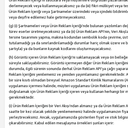
Ürün Reklam İçeriği’ni satıcılara veya müşterilere doğrudan pazarlamak, 
derlemeyecek veya kullanmayacaksınız ya da (iii) fikri mülkiyet veya tesci
Ürün Reklam İçeriği veya Şartnameler üzerindeki veya içindeki bildiri
veya deşifre edilemez hale getirmeyeceksiniz.
(g) (i) Şartnameleri veya Ürün Reklam İçeriği’nde bulunan yazılımları d
türev eserler üretmeyeceksiniz ya da (ii) Ürün Reklam API’nin, Veri Akışla
tersine tasarımını yapma, makina kodundan sembolik koda çevirme, üst
tutulamadığı ya da sınırlandırılamadığı durumlar hariç olmak üzere ve b
şartıyla) ya da bunların kaynak kodlarını oluşturmayacaksınız.
(h) Görüntü içeren Ürün Reklam İçeriği’ni saklamayacak veya ön belleğe 
süreyle saklayabilirsiniz. Görüntü içermeyen diğer Ürün Reklam İçeriğin
durumda, ilgili sürenin sonunda derhal Ürün Reklam API’ya çağrı yaparak
Reklam İçeriğini yenilemeniz ve yeniden yayımlamanız gerekmektedir. Ak
bir süre kısıtı olmadan bireysel Amazon Standart Kimlik Numaralarını (AS
uygulaması içermesi halinde, müşteri uygulaması Ürün Reklam İçeriğin
doğrulamak için Ürün Reklam İçeriği içeren veya kullanan herhangi bir m
gerekmektedir.
(i) Ürün Reklam İçeriğini bir Veri Akışı’ndan almanız ya da Ürün Reklam
saatte bir kez olacak şekilde yenilememeniz halinde uygulamanızın fiya
yerleştireceksiniz. Ancak, uygulamanızda gösterilen fiyat ve stok bilgis
çıkarabilirsiniz. Kabul edilen mesajlaşma örnekleri şunları içerir: