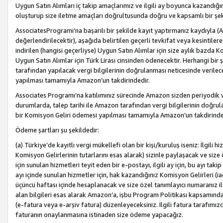
Uygun Satın Alımları iç takip amaçlarımız ve ilgili ay boyunca kazandığ
oluşturup size iletme amaçları doğrultusunda doğru ve kapsamlı bir şek
AssociatesProgramı’na başarılı bir şekilde kayıt yaptırmanız kaydıyla (
değerlendirilecektir), aşağıda belirtilen geçerli tevkifat veya kesintilere
indirilen (hangisi geçerliyse) Uygun Satın Alımlar için size aylık bazda 
Uygun Satın Alımlar için Türk Lirası cinsinden ödenecektir. Herhangi b
tarafından yapılacak vergi bilgilerinin doğrulanması neticesinde verile
yapılması tamamıyla Amazon’un takdirindedir.
Associates Programı’na katılımınız sürecinde Amazon sizden periyodik verg
durumlarda, talep tarihi ile Amazon tarafından vergi bilgilerinin doğru
bir Komisyon Geliri ödemesi yapılması tamamıyla Amazon’un takdirinde
Ödeme şartları şu şekildedir:
(a) Türkiye’de kayıtlı vergi mükellefi olan bir kişi/kuruluş iseniz: İlgili
Komisyon Gelirlerinin tutarlarını esas alarak) sizinle paylaşacak ve siz
için sunulan hizmetleri teyit eden bir e-postayı, ilgili ay için, bu ayı 
ayı içinde sunulan hizmetler için, hak kazandığınız Komisyon Gelirleri (i
üçüncü haftası içinde hesaplanacak ve size özel tanımlayıcı numaranız ile
alan bilgileri esas alarak Amazon’a, işbu Program Politikası kapsamında a
(e-fatura veya e-arşiv fatura) düzenleyeceksiniz. İlgili fatura tarafımı
faturanın onaylanmasına istinaden size ödeme yapacağız.