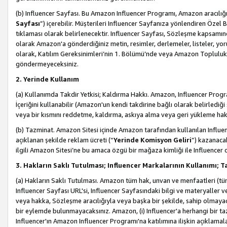
(b) Influencer Sayfası. Bu Amazon Influencer Programı, Amazon aracılığı
Sayfası
”) içerebilir. Müşterileri Influencer Sayfanıza yönlendiren Özel B
tıklaması olarak belirlenecektir. Influencer Sayfası, Sözleşme kapsamınd
olarak Amazon'a gönderdiğiniz metin, resimler, derlemeler, listeler, yorum
olarak, Katılım Gereksinimleri’nin 1. Bölümü’nde veya Amazon Topluluk Ku
göndermeyeceksiniz.
2. Yerinde Kullanım
(a) Kullanımda Takdir Yetkisi; Kaldırma Hakkı. Amazon, Influencer Progra
İçeriğini kullanabilir (Amazon'un kendi takdirine bağlı olarak belirledi
veya bir kısmını reddetme, kaldırma, askıya alma veya geri yükleme hakkı
(b) Tazminat. Amazon Sitesi içinde Amazon tarafından kullanılan Influencer
açıklanan şekilde reklam ücreti (“
Yerinde Komisyon Geliri
”) kazanaca
ilgili Amazon Sitesi’ne bu amaca özgü bir mağaza kimliği ile Influencer 
3. Hakların Saklı Tutulması; Influencer Markalarının Kullanımı;
(a) Hakların Saklı Tutulması. Amazon tüm hak, unvan ve menfaatleri (tüm 
Influencer Sayfası URL'si, Influencer Sayfasındaki bilgi ve materyaller
veya hakka, Sözleşme aracılığıyla veya başka bir şekilde, sahip olmayac
bir eylemde bulunmayacaksınız. Amazon, (i) Influencer'a herhangi bir t
Influencer'ın Amazon Influencer Programı'na katılımına ilişkin açıklamal