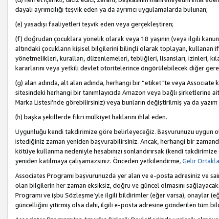
dayalı ayrımcılığı teşvik eden ya da ayrımcı uygulamalarda bulunan;
(e) yasadışı faaliyetleri teşvik eden veya gerçekleştiren;
(f) doğrudan çocuklara yönelik olarak veya 18 yaşının (veya ilgili kanun
altındaki çocukların kişisel bilgilerini bilinçli olarak toplayan, kullana
yönetmelikleri, kuralları, düzenlemeleri, tebliğleri, lisansları, izinleri, k
kararlarını veya yetkili devlet otoritelerince öngörülebilecek diğer gerekl
(g) alan adında, alt alan adında, herhangi bir “etiket”te veya Associate
sitesindeki herhangi bir tanımlayıcıda Amazon veya bağlı şirketlerine ai
Marka Listesi’nde görebilirsiniz) veya bunların değiştirilmiş ya da yazım
(h) başka şekillerde fikri mülkiyet haklarını ihlal eden.
Uygunluğu kendi takdirimize göre belirleyeceğiz. Başvurunuzu uygun o
istediğiniz zaman yeniden başvurabilirsiniz. Ancak, herhangi bir zaman
kötüye kullanma nedeniyle hesabınızı sonlandırırsak (kendi takdirimiz
yeniden katılmaya çalışamazsınız. Önceden yetkilendirme,
Gelir Ortakl
Associates Programı başvurunuzda yer alan ve e-posta adresiniz ve sair ileti
olan bilgilerin her zaman eksiksiz, doğru ve güncel olmasını sağlayacaks
Programı ve işbu Sözleşme’yle ilgili bildirimler (eğer varsa), onaylar (eğ
güncelliğini yitirmiş olsa dahi, ilgili e-posta adresine gönderilen tüm bil