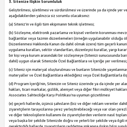
3. Sitenize İlişkin Sorumluluk
Geliştirilmesi, işletilmesi ve sürdürülmesi ve üzerinde ya da içinde yer ve
aşağıdakilerden yalnızca siz sorumlu olacaksınız:
(a) Siteniz’in ve ilgili tüm ekipmanın teknik işletmesi;
(b) Sözleşme, elektronik pazarlama ve kişisel verilerin korunması mevzua
bağlantılar veya tazmin düzenlemeleri (örneğin uygulanabilir olduğu ölç
Düzenlenmesi Hakkında Kanun da dahil olmak üzere) tüm geçerli kanunlar, y
uygulama kuralları, sektör standartları, düzenleyici kurallar, yargı kararl
bir kişi veya kurum arasındaki bir sözleşmeye (Sitenizi sunucusunda barı
dahil) uygun olarak Sitenizde Özel Bağlantılara ve İçeriğe yer verilmesi;
(c) Siteniz için materyal oluşturulması ve bunların Sitenizde yayınlanmas
materyaller ve Özel Bağlantılara eklediğiniz veya Özel Bağlantılarla ili
(d) Program İçeriği’nin, Sitenizin ve Siteniz üzerinde ya da içinde yer al
hakları, ticari markalar, gizlilik, aleniyet veya diğer fikri mülkiyet hak
Associates Sahteciliğe Karşı Politikası’na uyumun gözetilmesi
(e) geçerli hallerde, üçüncü şahısların (biz ve diğer reklam verenler dah
ziyaretçilerin tarayıcılarına çerez yerleştirebileceği veya var olan çerezler
ve diğer teknolojilerin kullanımı ile ziyaretçilerden verilerin nasıl toplandı
veya başka bir şekilde Sitenizde doğru ve yeterli bir şekilde veya ilgili 
gerektirdiği hallerde ziyaretçilerin reddetme imkanına ilişkin bilgi sunul