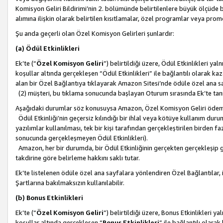
Komisyon Geliri Bildirimi’nin 2. bölümünde belirtilenlere büyük ölçüde 
alımına ilişkin olarak belirtilen kısıtlamalar, özel programlar veya pro
Şu anda geçerli olan Özel Komisyon Gelirleri şunlardır:
(a) Ödül Etkinlikleri
Ek’te (“
Özel Komisyon Geliri
”) belirtildiği üzere, Ödül Etkinlikleri ya
koşullar altında gerçekleşen “Ödül Etkinlikleri” ile bağlantılı olarak kaza
alan bir Özel Bağlantıya tıklayarak Amazon Sitesi’nde ödüle özel ana s
(2) müşteri, bu tıklama sonucunda başlayan Oturum sırasında Ek’te ta
Aşağıdaki durumlar söz konusuysa Amazon, Özel Komisyon Geliri öde
Ödül Etkinliği’nin geçersiz kılındığı bir ihlal veya kötüye kullanım dur
yazılımlar kullanılması, tek bir kişi tarafından gerçekleştirilen birden f
sonucunda gerçekleşmeyen Ödül Etkinlikleri).
Amazon, her bir durumda, bir Ödül Etkinliğinin gerçekten gerçekleşip 
takdirine göre belirleme hakkını saklı tutar.
Ek’te listelenen ödüle özel ana sayfalara yönlendiren Özel Bağlantılar, i
Şartlarına bakılmaksızın kullanılabilir.
(b) Bonus Etkinlikleri
Ek’te (“
Özel Komisyon Geliri
”) belirtildiği üzere, Bonus Etkinlikleri 
koşullar altında gerçekleşen “
Bonus Etkinlikleri
” ile bağlantılı olarak 