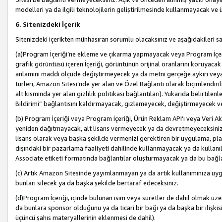
modelleri ya da ilgili teknolojilerin geliştirilmesinde kullanmayacak ve 
6. Sitenizdeki İçerik
Sitenizdeki içerikten münhasıran sorumlu olacaksınız ve aşağıdakileri s
(a)Program İçeriği’ne ekleme ve çıkarma yapmayacak veya Program İçeriği
grafik görüntüsü içeren İçeriği, görüntünün orijinal oranlarını koruyacak
anlamını maddi ölçüde değiştirmeyecek ya da metni gerçeğe aykırı veya y
türleri, Amazon Sitesi’nde yer alan ve Özel Bağlantı olarak biçimlendiril
alt kısmında yer alan gizlilik politikası bağlantıları). Yukarıda belirtilenl
Bildirimi” bağlantısını kaldırmayacak, gizlemeyecek, değiştirmeyecek
(b) Program İçeriği veya Program İçeriği, Ürün Reklam API’ı veya Veri 
yeniden dağıtmayacak, alt lisans vermeyecek ya da devretmeyeceksiniz. Ö
lisans olarak veya başka şekilde vermenizi gerektiren bir uygulama, plat
dışındaki bir pazarlama faaliyeti dahilinde kullanmayacak ya da kullanı
Associate etiketi formatında bağlantılar oluşturmayacak ya da bu bağla
(c) Artık Amazon Sitesinde yayımlanmayan ya da artık kullanımınıza uygu
bunları silecek ya da başka şekilde bertaraf edeceksiniz.
(d)Program İçeriği, içinde bulunan isim veya suretler de dahil olmak üzer
da bunlara sponsor olduğunu ya da ticari bir bağı ya da başka bir ilişki
üçüncü şahıs materyallerinin eklenmesi de dahil).