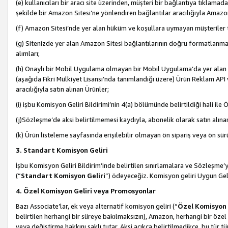
(e) kullanıcıları bir aracı site üzerinden, müşteri bir bağlantıya tıkla
şekilde bir Amazon Sitesi’ne yönlendiren bağlantılar aracılığıyla Amazon
(f) Amazon Sitesi’nde yer alan hüküm ve koşullara uymayan müşteriler t
(g) Sitenizde yer alan Amazon Sitesi bağlantılarının doğru formatlanm
alımları;
(h) Onaylı bir Mobil Uygulama olmayan bir Mobil Uygulama’da yer alan b
(aşağıda Fikri Mülkiyet Lisansı’nda tanımlandığı üzere) Ürün Reklam API
aracılığıyla satın alınan Ürünler;
(i) işbu Komisyon Geliri Bildirimi’nin 4(a) bölümünde belirtildiği hali ile Ö
(j)Sözleşme’de aksi belirtilmemesi kaydıyla, abonelik olarak satın alına
(k) Ürün listeleme sayfasında erişilebilir olmayan ön sipariş veya ön sü
3. Standart Komisyon Geliri
İşbu Komisyon Geliri Bildirim’inde belirtilen sınırlamalara ve Sözleşme
(“
Standart Komisyon Geliri
”) ödeyeceğiz. Komisyon geliri Uygun Ge
4. Özel Komisyon Geliri veya Promosyonlar
Bazı Associate’lar, ek veya alternatif komisyon geliri (“
Özel Komisyon 
belirtilen herhangi bir süreye bakılmaksızın), Amazon, herhangi bir 
veya değiştirme hakkını saklı tutar. Aksi açıkça belirtilmedikçe, bu tür