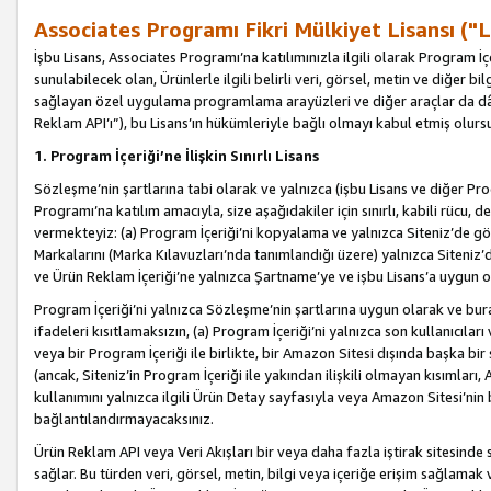
Associates Programı Fikri Mülkiyet Lisansı ("L
İşbu Lisans, Associates Programı’na katılımınızla ilgili olarak Program İ
sunulabilecek olan, Ürünlerle ilgili belirli veri, görsel, metin ve diğer bilg
sağlayan özel uygulama programlama arayüzleri ve diğer araçlar da dâh
Reklam API’ı”), bu Lisans’ın hükümleriyle bağlı olmayı kabul etmiş olurs
1. Program İçeriği’ne İlişkin Sınırlı Lisans
Sözleşme’nin şartlarına tabi olarak ve yalnızca (işbu Lisans ve diğer Pr
Programı’na katılım amacıyla, size aşağıdakiler için sınırlı, kabili rücu, 
vermekteyiz: (a) Program İçeriği’ni kopyalama ve yalnızca Siteniz’de gö
Markalarını (Marka Kılavuzları’nda tanımlandığı üzere) yalnızca Siteniz’
ve Ürün Reklam İçeriği’ne yalnızca Şartname’ye ve işbu Lisans’a uygun 
Program İçeriği’ni yalnızca Sözleşme’nin şartlarına uygun olarak ve bura
ifadeleri kısıtlamaksızın, (a) Program İçeriği’ni yalnızca son kullanıcılar
veya bir Program İçeriği ile birlikte, bir Amazon Sitesi dışında başka bi
(ancak, Siteniz’in Program İçeriği ile yakından ilişkili olmayan kısımları,
kullanımını yalnızca ilgili Ürün Detay sayfasıyla veya Amazon Sitesi’nin 
bağlantılandırmayacaksınız.
Ürün Reklam API veya Veri Akışları bir veya daha fazla iştirak sitesinde s
sağlar. Bu türden veri, görsel, metin, bilgi veya içeriğe erişim sağlama