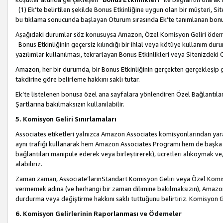
(1) Ek’te belirtilen şekilde Bonus Etkinliğine uygun olan bir müşteri, S
bu tıklama sonucunda başlayan Oturum sırasında Ek’te tanımlanan bon
Aşağıdaki durumlar söz konusuysa Amazon, Özel Komisyon Geliri öde
Bonus Etkinliğinin geçersiz kılındığı bir ihlal veya kötüye kullanım dur
yazılımlar kullanılması, tekrarlayan Bonus Etkinlikleri veya Sitenizdek
Amazon, her bir durumda, bir Bonus Etkinliğinin gerçekten gerçekleşip 
takdirine göre belirleme hakkını saklı tutar.
Ek’te listelenen bonusa özel ana sayfalara yönlendiren Özel Bağlantılar, 
Şartlarına bakılmaksızın kullanılabilir.
5. Komisyon Geliri Sınırlamaları
Associates etiketleri yalnızca Amazon Associates komisyonlarından yarar
aynı trafiği kullanarak hem Amazon Associates Programı hem de başka b
bağlantıları manipüle ederek veya birleştirerek), ücretleri alıkoymak 
alabiliriz.
Zaman zaman, Associate’larınStandart Komisyon Geliri veya Özel Komisy
vermemek adına (ve herhangi bir zaman dilimine bakılmaksızın), Amazon
durdurma veya değiştirme hakkını saklı tuttuğunu belirtiriz. Komisyon Gel
6. Komisyon Gelirlerinin Raporlanması ve Ödemeler