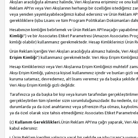
Akışları aracılığıyla almanız halinde, Veri Akışlarına erişiminiz ve onu k
Reklam API’ın veya Veri Akışlarının herhangi bir özelliğini istediğimiz
veya yeniden yayımlayabileceğimizi kabul edersiniz ve Ürün Reklam API’a v
gerekliliklere (işbu Lisans ve tüm Program Politikaları Dokümanları da
Hesabınızın kimliğini belirlemek ve Ürün Reklam API’ınaçağrı yapabilmek i
Kimliği
”) ve bir Associates Etiket Parametresi (Amazon Associates Prog
kimliği olabilir) kullanmanız gerekmektedir. Hesap Kimliklerinizi Ürün R
Ürün Reklam İçeriğini Veri Akışları aracılığıyla almanız halinde, Veri Akış
Erişim Kimliği
”) kullanmanız gerekmektedir. Veri Akışı Erişim Kimliğiniz
Hesap Kimliklerinizi veya Veri Akışlarına Erişim Kimliğinizi muhtelif zama
Akışı Erişim Kimliği, yalnızca kişisel kullanımınız içindir ve bunları giz
kuruma satamaz, devredemez, alt lisans veremez ya da başka şekilde ifşa
Veri Akışı Erişim Kimliği gizli değildir.
Tarafınızca ya da başka bir kişi veya kurum tarafından gerçekleştirilmes
gerçekleştirilen tüm işlemler sizin sorumluluğunuzdadır. Bu nedenle, öze
durumlarda ya da özel anahtarınız veya şifrenizin ifşa olması, kaybolmas
ya da özel olarak size tahsis etmediğimiz Associates Etiket Parametreleri
(c)
Kullanım Gereklilikleri.
Ürün Reklam API’ına çağrı yaparak, Veri Akı
kabul edersiniz:
i. Ürün Reklam İçeriğini yalnızca yasal bir şekilde ve işbu Lisans’a uygun