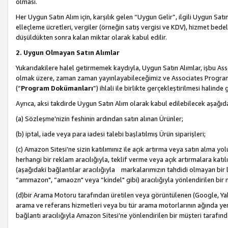
olması.
Her Uygun Satın Alım için, karşılık gelen “Uygun Gelir”, ilgili Uygun Satın
elleçleme ücretleri, vergiler (örneğin satış vergisi ve KDV), hizmet bedell
düşüldükten sonra kalan miktar olarak kabul edilir.
2. Uygun Olmayan Satın Alımlar
Yukarıdakilere halel getirmemek kaydıyla, Uygun Satın Alımlar, işbu Ass
olmak üzere, zaman zaman yayınlayabileceğimiz ve Associates Programı’
(“
Program Dokümanları
”) ihlali ile birlikte gerçekleştirilmesi halinde
Ayrıca, aksi takdirde Uygun Satın Alım olarak kabul edilebilecek aşağıda
(a) Sözleşme’nizin feshinin ardından satın alınan Ürünler;
(b) iptal, iade veya para iadesi talebi başlatılmış Ürün siparişleri;
(c) Amazon Sitesi’ne sizin katılımınız ile açık artırma veya satın alma yol
herhangi bir reklam aracılığıyla, teklif verme veya açık artırmalara ka
(aşağıdaki bağlantılar aracılığıyla markalarımızın tahdidi olmayan bir lis
“ammazon", “amaozn" veya “kindel" gibi) aracılığıyla yönlendirilen bir 
(d)bir Arama Motoru tarafından üretilen veya görüntülenen (Google, Ya
arama ve referans hizmetleri veya bu tür arama motorlarının ağında yer 
bağlantı aracılığıyla Amazon Sitesi’ne yönlendirilen bir müşteri tarafınd