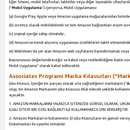
Eğer Siteniz, mobil telefonlar, tabletler veya diğer taşınabilir cihazlar
(“
Mobil Uygulama
”) içeriyorsa, Mobil Uygulamanız:
(a) Google Play, Apple veya Amazon uygulama mağazalarından birinde 
(b) ücretsiz olarak indirilebilmeli ve tüm Amazon bağlantıları erişim ücre
(c) orijinal içeriğe sahip olmalıdır;
(d) Amazon’un kendi alışveriş uygulaması özelliklerini taklit etmemelidi
(e) WebViews’da yer alan Amazon web sayfalarını barındırmamalı veya
Başvurunuzu değerlendireceğiz ve kabul veya reddedildiğine ilişkin si
Mobil Uygulama” olarak kabul edilecektir.
Associates Programı Marka Kılavuzları ("Mark
İşbu Kılavuz, İçeriğin bir parçası olarak size sağladığımız markaların (“
A
olup, bir Amazon Markasının işbu Kılavuzu ihlal edecek şekilde kullanım
açacaktır.
1. AMAZON MARKALARINI YALNIZCA SİTENİZDE GÖRSEL OLARAK, ÜRÜN
İLGİLİ SİTEYE BİR ÖZEL BAĞLANTI İLE KULLANMANIZA İZİN VERİLMİŞTİR.
2. Amazon Markaları’nı kullanımınız (i) işbu Kılavuzların en güncel versiy
Dokümanları ile uyumlu olmalıdır.