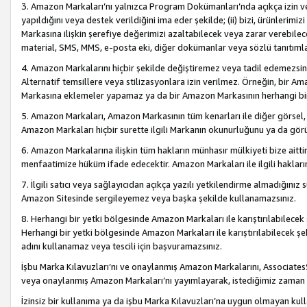
3. Amazon Markaları’nı yalnızca Program Dokümanları’nda açıkça izin ver
yapıldığını veya destek verildiğini ima eder şekilde; (ii) bizi, ürünlerim
Markasına ilişkin şerefiye değerimizi azaltabilecek veya zarar verebilec
material, SMS, MMS, e-posta eki, diğer dokümanlar veya sözlü tanıtıml
4. Amazon Markalarını hiçbir şekilde değiştiremez veya tadil edemezsin
Alternatif temsillere veya stilizasyonlara izin verilmez. Örneğin, bir A
Markasına eklemeler yapamaz ya da bir Amazon Markasının herhangi bir
5. Amazon Markaları, Amazon Markasının tüm kenarları ile diğer görsel, 
Amazon Markaları hiçbir surette ilgili Markanın okunurluğunu ya da görü
6. Amazon Markalarına ilişkin tüm hakların münhasır mülkiyeti bize aitt
menfaatimize hüküm ifade edecektir. Amazon Markaları ile ilgili hakları
7. İlgili satıcı veya sağlayıcıdan açıkça yazılı yetkilendirme almadığınız s
Amazon Sitesinde sergileyemez veya başka şekilde kullanamazsınız.
8. Herhangi bir yetki bölgesinde Amazon Markaları ile karıştırılabilecek
Herhangi bir yetki bölgesinde Amazon Markaları ile karıştırılabilecek şek
adını kullanamaz veya tescili için başvuramazsınız.
İşbu Marka Kılavuzları’nı ve onaylanmış Amazon Markalarını, AssociatesSi
veya onaylanmış Amazon Markaları’nı yayımlayarak, istediğimiz zaman v
İzinsiz bir kullanıma ya da işbu Marka Kılavuzları’na uygun olmayan kul