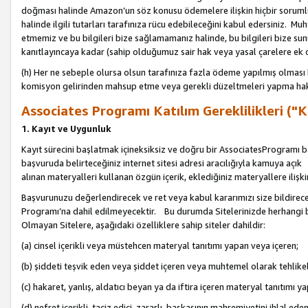
doğması halinde Amazon’un söz konusu ödemelere ilişkin hiçbir soru
halinde ilgili tutarları tarafınıza rücu edebileceğini kabul edersiniz. Muh
etmemiz ve bu bilgileri bize sağlamamanız halinde, bu bilgileri bize su
kanıtlayıncaya kadar (sahip olduğumuz sair hak veya yasal çarelere ek 
(h) Her ne sebeple olursa olsun tarafınıza fazla ödeme yapılmış olması 
komisyon gelirinden mahsup etme veya gerekli düzeltmeleri yapma hakkı
Associates Programı Katılım Gereklilikleri ("Ka
1. Kayıt ve Uygunluk
Kayıt sürecini başlatmak içineksiksiz ve doğru bir AssociatesProgramı ba
başvuruda belirteceğiniz internet sitesi adresi aracılığıyla kamuya aç
alınan materyalleri kullanan özgün içerik, eklediğiniz materyallere ilişk
Başvurunuzu değerlendirecek ve ret veya kabul kararımızı size bildirece
Programı’na dahil edilmeyecektir. Bu durumda Sitelerinizde herhangi b
Olmayan Sitelere, aşağıdaki özelliklere sahip siteler dahildir:
(a) cinsel içerikli veya müstehcen materyal tanıtımı yapan veya içeren;
(b) şiddeti teşvik eden veya şiddet içeren veya muhtemel olarak tehlikel
(c) hakaret, yanlış, aldatıcı beyan ya da iftira içeren materyal tanıtımı y
(d) nefret içerikli, taciz edici, zararlı, başkasının mahremiyetini ihlal eden