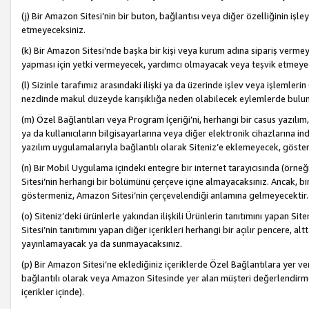
(j) Bir Amazon Sitesi’nin bir buton, bağlantısı veya diğer özelliğinin 
etmeyeceksiniz.
(k) Bir Amazon Sitesi’nde başka bir kişi veya kurum adına sipariş verm
yapması için yetki vermeyecek, yardımcı olmayacak veya teşvik etmeyec
(l) Sizinle tarafımız arasındaki ilişki ya da üzerinde işlev veya işlemler
nezdinde makul düzeyde karışıklığa neden olabilecek eylemlerde bulu
(m) Özel Bağlantıları veya Program İçeriği’ni, herhangi bir casus yazılım,
ya da kullanıcıların bilgisayarlarına veya diğer elektronik cihazlarına 
yazılım uygulamalarıyla bağlantılı olarak Siteniz’e eklemeyecek, göst
(n) Bir Mobil Uygulama içindeki entegre bir internet tarayıcısında (örn
Sitesi’nin herhangi bir bölümünü çerçeve içine almayacaksınız. Ancak, bi
göstermeniz, Amazon Sitesi’nin çerçevelendiği anlamına gelmeyecektir.
(o) Siteniz’deki ürünlerle yakından ilişkili Ürünlerin tanıtımını yapan Si
Sitesi’nin tanıtımını yapan diğer içerikleri herhangi bir açılır pencere, a
yayınlamayacak ya da sunmayacaksınız.
(p) Bir Amazon Sitesi’ne eklediğiniz içeriklerde Özel Bağlantılara yer v
bağlantılı olarak veya Amazon Sitesinde yer alan müşteri değerlendirmele
içerikler içinde).