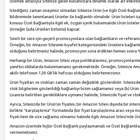
izlemek amacıyla Sitenize gelen kullanıcılara dinamik olarak alt etiketl
İstediğiniz zaman onayımız olmadan Sitenize Ürün (ve ilgili Özel Bağlantı
Bildiriminde tanımlanan) Ürünler ile bağlantılı olmalıdır. Ürün listeleri
konusu Özel Bağlantıyla ilgili ek, özgün içerik bulunmalıdır.Ürün listele
(örneğin Gıda Ürünleri bölümü) kapsar.
Sınırlı bir süre için geçerli promosyonlara olan bağlantıların ve refera
Örneğin, bir Amazon Sitesinin kıyafet kategorisindeki Ürünlere bağlant
olduğunu belirtmeniz halinde, promosyon sona erdikten hemen sonra %15
Herhangi bir Ürün, Amazon Sitesi veya politikalarımız, promosyonlarımız
yanıltıcı iddialarda bulunmamanız gerekmektedir. Örneğin, Sitenize Amazon
akıllı telefonun 128 GB’lık hafızası olduğunu belirtemezsiniz.
Ürün fiyatları ve stokları zaman zaman değişiklik gösterebilir. Sitenizde 
stok bilgilerinin gösterildiği bağlantıyı bizim sağlamamız veya (b) Ürün f
Lisansta belirtilen gerekliliklere uymanız halinde, Sitenizde fiyat ve stok 
Ayrıca, Sitenizde bir Ürün’ün fiyatını, bir Amazon Sitesi dışında bir inte
birlikte “karşılaştırma” formatında (bir fiyat karşılaştırma aracı veya 
fiyatı hem de size sağlamış olmamız halinde ilgili Amazon Sitesi’nde Ür
Amazon üzerinde hiçbir Özel Bağlantı paylaşmamalı ve Özel Bağlantılar
vermemelisiniz.