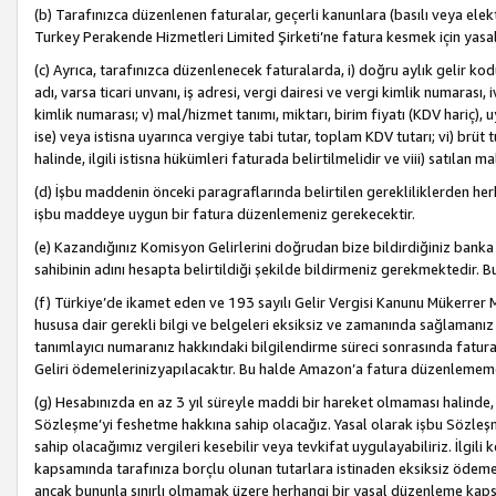
(b) Tarafınızca düzenlenen faturalar, geçerli kanunlara (basılı veya ele
Turkey Perakende Hizmetleri Limited Şirketi’ne fatura kesmek için yasal
(c) Ayrıca, tarafınızca düzenlenecek faturalarda, i) doğru aylık gelir kodu
adı, varsa ticari unvanı, iş adresi, vergi dairesi ve vergi kimlik numarası,
kimlik numarası; v) mal/hizmet tanımı, miktarı, birim fiyatı (KDV hariç)
ise) veya istisna uyarınca vergiye tabi tutar, toplam KDV tutarı; vi) brüt 
halinde, ilgili istisna hükümleri faturada belirtilmelidir ve viii) satılan 
(d) İşbu maddenin önceki paragraflarında belirtilen gerekliliklerden he
işbu maddeye uygun bir fatura düzenlemeniz gerekecektir.
(e) Kazandığınız Komisyon Gelirlerini doğrudan bize bildirdiğiniz banka
sahibinin adını hesapta belirtildiği şekilde bildirmeniz gerekmektedir. 
(f) Türkiye’de ikamet eden ve 193 sayılı Gelir Vergisi Kanunu Mükerrer 
hususa dair gerekli bilgi ve belgeleri eksiksiz ve zamanında sağlamanız
tanımlayıcı numaranız hakkındaki bilgilendirme süreci sonrasında fatur
Geliri ödemelerinizyapılacaktır. Bu halde Amazon’a fatura düzenlemem
(g) Hesabınızda en az 3 yıl süreyle maddi bir hareket olmaması halinde
Sözleşme’yi feshetme hakkına sahip olacağız. Yasal olarak işbu Sözl
sahip olacağımız vergileri kesebilir veya tevkifat uygulayabiliriz. İlgil
kapsamında tarafınıza borçlu olunan tutarlara istinaden eksiksiz ödeme
ancak bununla sınırlı olmamak üzere herhangi bir yasal düzenleme kap