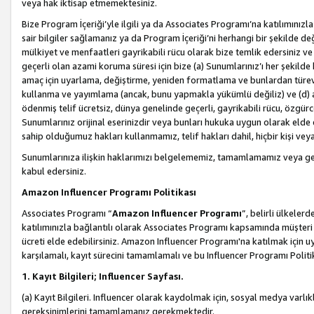
veya hak iktisap etmemektesiniz.
Bize Program İçeriği’yle ilgili ya da Associates Programı’na katılımınızla 
sair bilgiler sağlamanız ya da Program İçeriği’ni herhangi bir şekilde değ
mülkiyet ve menfaatleri gayrikabili rücu olarak bize temlik edersiniz v
geçerli olan azami koruma süresi için bize (a) Sunumlarınız’ı her şekild
amaç için uyarlama, değiştirme, yeniden formatlama ve bunlardan türev e
kullanma ve yayımlama (ancak, bunu yapmakla yükümlü değiliz) ve (d) aşağ
ödenmiş telif ücretsiz, dünya genelinde geçerli, gayrikabili rücu, özgürce 
Sunumlarınız orijinal eserinizdir veya bunları hukuka uygun olarak elde et
sahip olduğumuz hakları kullanmamız, telif hakları dahil, hiçbir kişi vey
Sunumlarınıza ilişkin haklarımızı belgelememiz, tamamlamamız veya geç
kabul edersiniz.
Amazon Influencer Programı Politikası
Associates Programı “
Amazon Influencer Programı
”, belirli ülkele
katılımınızla bağlantılı olarak Associates Programı kapsamında müşteri 
ücreti elde edebilirsiniz. Amazon Influencer Programı'na katılmak için u
karşılamalı, kayıt sürecini tamamlamalı ve bu Influencer Programı Politi
1. Kayıt Bilgileri; Influencer Sayfası.
(a) Kayıt Bilgileri. Influencer olarak kaydolmak için, sosyal medya varlık
gereksinimlerini tamamlamanız gerekmektedir.