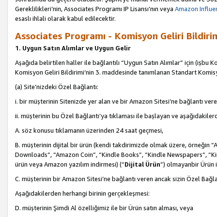
Gereklilikleri’nin, Associates Programı IP Lisansı’nın veya
Amazon Influen
esaslı ihlali olarak kabul edilecektir.
Associates Programı - Komisyon Geliri Bildiri
1. Uygun Satın Alımlar ve Uygun Gelir
Aşağıda belirtilen haller ile bağlantılı “Uygun Satın Alımlar” için (işbu K
Komisyon Geliri Bildirimi’nin 3. maddesinde tanımlanan Standart Komis
(a) Site’nizdeki Özel Bağlantı:
i. bir müşterinin Sitenizde yer alan ve bir Amazon Sitesi’ne bağlantı ver
ii. müşterinin bu Özel Bağlantı’ya tıklaması ile başlayan ve aşağıdakile
A. söz konusu tıklamanın üzerinden 24 saat geçmesi,
B. müşterinin dijital bir ürün (kendi takdirimizde olmak üzere, örneğ
Downloads”, “Amazon Coin”, “Kindle Books”, “Kindle Newspapers”, “Kind
ürün veya Amazon yazılım indirmesi) (“
Dijital Ürün
”) olmayanbir Ürün i
C. müşterinin bir Amazon Sitesi’ne bağlantı veren ancak sizin Özel Bağla
Aşağıdakilerden herhangi birinin gerçekleşmesi:
D. müşterinin Şimdi Al özelliğimiz ile bir Ürün satın alması, veya