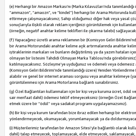
(e) Herhangi bir Amazon Markası’nı (Marka Kılavuzları’nda tanımlandığı ü
“ammazon”, “amaozn”, ve “kindel”) herhangi bir Arama Motorunda kulla
ettirmeye çalışmayacaksınız; Sahip olduğumuz diğer hak veya yasal çöz
sonuçlarıyla ilişkili olarak reklam içeriğinizi görüntülemek için kullanıl
(örneğin, negatif anahtar kelime teklifleri ile çıkarma talebi) sağlayaca
(f) Yapacağınız ücretli arama reklamının bir (Komisyon Geliri Bildirimi’
bir Arama Motorundaki anahtar kelime açık artırmalarında anahtar kelim
iştiraklerinin markaları ve bunların değiştirilmiş ya da yazım hataları iç
olmayan bir listesini Tahdidi Olmayan Marka Tablosu’nda görebilirsiniz)
katılmayacaksınız. Sözleşme’ye uyduğunuz ve ödemeli veya ödemesiz ara
(Komisyon Geliri Bildirimi’nde tanımlandığı üzere) Yeniden Yönlendirme 
alabilir ve genel bir internet araması sorgusu veya anahtar kelimeye (y
görüntülenmesi için Arama Motorlarına bağlantı sunabilirsiniz.
(g) Özel Bağlantıları kullanmaları için bir kişi veya kuruma ücret, ödül 
sair menfaat dahil) ödemesi teklif etmeyeceksiniz (örneğin Özel Bağlantıl
etmek üzere bir “ödül” veya sadakat programı uygulayamazsınız).
(h) Bir kişi veya kurum tarafından bize ibraz edilen herhangi bir elekt
yönlendirmeyecek, okumayacak, yorumlamayacak ya da doldurmayacak
(i) Müşterilerimiz tarafından bir Amazon Sitesi’yle bağlantılı olarak kulla
dahil) talep etmeyecek, toplamayacak, elde etmeyecek, saklamayacak,