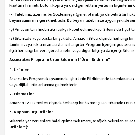
kısaltma hizmeti, buton, köprü ya da diğer reklam yerleşim biçimlerini 
(x) Talebimiz üzerine, bu Sözleşmeye (genel olarak ya da belirli bir hük
beyanı sunmanız gerekmektedir. Bu beyanı talebimize uygun şekilde sunma
(y) Amazon tarafından aksi açıkça kabul edilmedikçe, Siteniz’de fiyat tak
(z) Sitenizde veya başka bir şekilde, Amazon Sitesi dışında herhangi bi
tanıtımı veya reklamı amacıyla herhangi bir Program İçeriğini gösterem
ilgili herhangi bir veri, görsel, metin veya diğer bilgi ya da içeriği Si
Associates Programı Ürün Bildirimi (“Ürün Bildirimi”)
1. Ürünler
Associates Programı kapsamında, işbu Ürün Bildirimi’nde tanımlanan ekle
veya dijital ürün anlamına gelmektedir.
2. Hizmetler
Amazon Ev Hizmetleri dışında herhangi bir hizmet şu an itibariyle Ürünl
3. Kapsam Dışı Ürünler
Yukarıda yer verilenlere halel gelmemek üzere, aşağıda belirtilenler Ass
Ürünler
”):