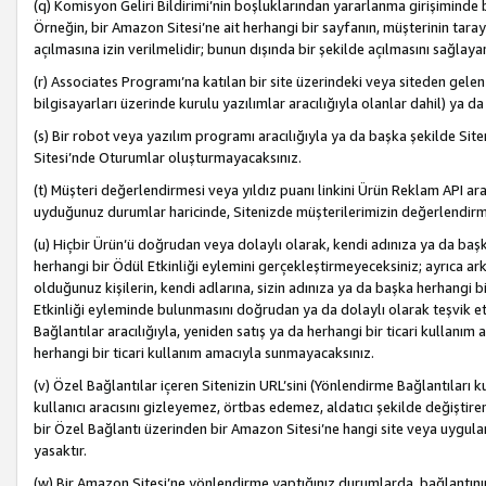
(q) Komisyon Geliri Bildirimi’nin boşluklarından yararlanma girişiminde
Örneğin, bir Amazon Sitesi’ne ait herhangi bir sayfanın, müşterinin tara
açılmasına izin verilmelidir; bunun dışında bir şekilde açılmasını sağlay
(r) Associates Programı’na katılan bir site üzerindeki veya siteden gele
bilgisayarları üzerinde kurulu yazılımlar aracılığıyla olanlar dahil) ya 
(s) Bir robot veya yazılım programı aracılığıyla ya da başka şekilde 
Sitesi’nde Oturumlar oluşturmayacaksınız.
(t) Müşteri değerlendirmesi veya yıldız puanı linkini Ürün Reklam API aracı
uyduğunuz durumlar haricinde, Sitenizde müşterilerimizin değerlendirme
(u) Hiçbir Ürün’ü doğrudan veya dolaylı olarak, kendi adınıza ya da başk
herhangi bir Ödül Etkinliği eylemini gerçekleştirmeyeceksiniz; ayrıca arkada
olduğunuz kişilerin, kendi adlarına, sizin adınıza ya da başka herhangi b
Etkinliği eyleminde bulunmasını doğrudan ya da dolaylı olarak teşvik 
Bağlantılar aracılığıyla, yeniden satış ya da herhangi bir ticari kullanı
herhangi bir ticari kullanım amacıyla sunmayacaksınız.
(v) Özel Bağlantılar içeren Sitenizin URL’sini (Yönlendirme Bağlantıları 
kullanıcı aracısını gizleyemez, örtbas edemez, aldatıcı şekilde değişti
bir Özel Bağlantı üzerinden bir Amazon Sitesi’ne hangi site veya uygula
yasaktır.
(w) Bir Amazon Sitesi’ne yönlendirme yaptığınız durumlarda, bağlantının