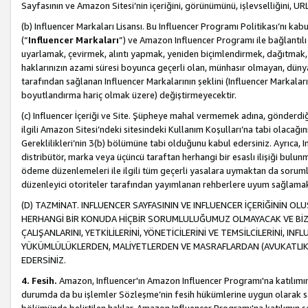
Sayfasının ve Amazon Sitesi’nin içeriğini, görünümünü, işlevselliğini, URL'
(b) Influencer Markaları Lisansı. Bu Influencer Programı Politikası’nı kab
(“
Influencer Markaları
”) ve Amazon Influencer Programı ile bağlantı
uyarlamak, çevirmek, alıntı yapmak, yeniden biçimlendirmek, dağıtmak, il
haklarınızın azami süresi boyunca geçerli olan, münhasır olmayan, dünya
tarafından sağlanan Influencer Markalarının şeklini (Influencer Markal
boyutlandırma hariç olmak üzere) değiştirmeyecektir.
(c) Influencer İçeriği ve Site. Şüpheye mahal vermemek adına, gönderdiğin
ilgili Amazon Sitesi’ndeki sitesindeki Kullanım Koşulları’na tabi olacağı
Gereklilikleri’nin 3(b) bölümüne tabi olduğunu kabul edersiniz. Ayrıca, Inf
distribütör, marka veya üçüncü taraftan herhangi bir esaslı ilişiği bul
ödeme düzenlemeleri ile ilgili tüm geçerli yasalara uymaktan da soruml
düzenleyici otoriteler tarafından yayımlanan rehberlere uyum sağlama
(D) TAZMİNAT. INFLUENCER SAYFASININ VE INFLUENCER İÇERİĞİNİN OL
HERHANGİ BİR KONUDA HİÇBİR SORUMLULUĞUMUZ OLMAYACAK VE BİZİ, B
ÇALIŞANLARINI, YETKİLİLERİNİ, YÖNETİCİLERİNİ VE TEMSİLCİLERİNİ, IN
YÜKÜMLÜLÜKLERDEN, MALİYETLERDEN VE MASRAFLARDAN (AVUKATLIK 
EDERSİNİZ.
4. Fesih.
Amazon, Influencer'ın Amazon Influencer Programı'na katılımını a
durumda da bu işlemler Sözleşme’nin fesih hükümlerine uygun olarak sağl