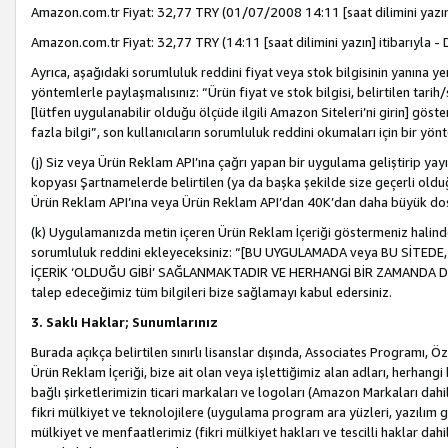
Amazon.com.tr Fiyat: 32,77 TRY (01/07/2008 14:11 [saat dilimini yazın] 
Amazon.com.tr Fiyat: 32,77 TRY (14:11 [saat dilimini yazın] itibarıyla - 
Ayrıca, aşağıdaki sorumluluk reddini fiyat veya stok bilgisinin yanına yer
yöntemlerle paylaşmalısınız: “Ürün fiyat ve stok bilgisi, belirtilen tarih
[lütfen uygulanabilir olduğu ölçüde ilgili Amazon Siteleri’ni girin] göste
fazla bilgi”, son kullanıcıların sorumluluk reddini okumaları için bir yön
(j) Siz veya Ürün Reklam API’ına çağrı yapan bir uygulama geliştirip ya
kopyası Şartnamelerde belirtilen (ya da başka şekilde size geçerli olduğ
Ürün Reklam API’ına veya Ürün Reklam API’dan 40K’dan daha büyük do
(k) Uygulamanızda metin içeren Ürün Reklam İçeriği göstermeniz halinde
sorumluluk reddini ekleyeceksiniz: “[BU UYGULAMADA veya BU SİTEDE,
İÇERİK ‘OLDUĞU GİBİ’ SAĞLANMAKTADIR VE HERHANGİ BİR ZAMANDA DEĞİŞ
talep edeceğimiz tüm bilgileri bize sağlamayı kabul edersiniz.
3. Saklı Haklar; Sunumlarınız
Burada açıkça belirtilen sınırlı lisanslar dışında, Associates Programı, Ö
Ürün Reklam İçeriği, bize ait olan veya işlettiğimiz alan adları, herhangi
bağlı şirketlerimizin ticari markaları ve logoları (Amazon Markaları dah
fikri mülkiyet ve teknolojilere (uygulama program ara yüzleri, yazılım gel
mülkiyet ve menfaatlerimiz (fikri mülkiyet hakları ve tescilli haklar dahil)