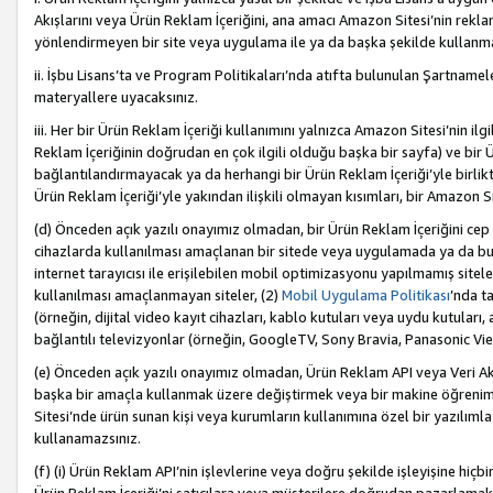
Akışlarını veya Ürün Reklam İçeriğini, ana amacı Amazon Sitesi’nin rek
yönlendirmeyen bir site veya uygulama ile ya da başka şekilde kullanm
ii. İşbu Lisans’ta ve Program Politikaları’nda atıfta bulunulan Şartnamel
materyallere uyacaksınız.
iii. Her bir Ürün Reklam İçeriği kullanımını yalnızca Amazon Sitesi’nin ilg
Reklam İçeriğinin doğrudan en çok ilgili olduğu başka bir sayfa) ve bir Ü
bağlantılandırmayacak ya da herhangi bir Ürün Reklam İçeriği’yle birli
Ürün Reklam İçeriği’yle yakından ilişkili olmayan kısımları, bir Amazon Sit
(d) Önceden açık yazılı onayımız olmadan, bir Ürün Reklam İçeriğini cep 
cihazlarda kullanılması amaçlanan bir sitede veya uygulamada ya da bunl
internet tarayıcısı ile erişilebilen mobil optimizasyonu yapılmamış sitel
kullanılması amaçlanmayan siteler, (2)
Mobil Uygulama Politikası
’nda t
(örneğin, dijital video kayıt cihazları, kablo kutuları veya uydu kutuları,
bağlantılı televizyonlar (örneğin, GoogleTV, Sony Bravia, Panasonic Vier
(e) Önceden açık yazılı onayımız olmadan, Ürün Reklam API veya Veri Ak
başka bir amaçla kullanmak üzere değiştirmek veya bir makine öğrenim
Sitesi’nde ürün sunan kişi veya kurumların kullanımına özel bir yazılım
kullanamazsınız.
(f) (i) Ürün Reklam API’nin işlevlerine veya doğru şekilde işleyişine h