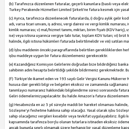
(b) Tarafınızca düzenlenen faturalar, geçerli kanunlara (basılı veya ele
Turkey Perakende Hizmetleri Limited Şirketi’ne fatura kesmek için yasal
(c) Ayrıca, tarafınızca düzenlenecek faturalarda, i) doğru aylık gelir kodu
adı, varsa ticari unvanı, iş adresi, vergi dairesi ve vergi kimlik numarası,
kimlik numarası; v) mal/hizmet tanımı, miktarı, birim fiyatı (KDV hariç)
ise) veya istisna uyarınca vergiye tabi tutar, toplam KDV tutarı; vi) brüt 
halinde, ilgili istisna hükümleri faturada belirtilmelidir ve viii) satılan 
(d) İşbu maddenin önceki paragraflarında belirtilen gerekliliklerden he
işbu maddeye uygun bir fatura düzenlemeniz gerekecektir.
(e) Kazandığınız Komisyon Gelirlerini doğrudan bize bildirdiğiniz banka
sahibinin adını hesapta belirtildiği şekilde bildirmeniz gerekmektedir. 
(f) Türkiye’de ikamet eden ve 193 sayılı Gelir Vergisi Kanunu Mükerrer 
hususa dair gerekli bilgi ve belgeleri eksiksiz ve zamanında sağlamanız
tanımlayıcı numaranız hakkındaki bilgilendirme süreci sonrasında fatur
Geliri ödemelerinizyapılacaktır. Bu halde Amazon’a fatura düzenlemem
(g) Hesabınızda en az 3 yıl süreyle maddi bir hareket olmaması halinde
Sözleşme’yi feshetme hakkına sahip olacağız. Yasal olarak işbu Sözl
sahip olacağımız vergileri kesebilir veya tevkifat uygulayabiliriz. İlgil
kapsamında tarafınıza borçlu olunan tutarlara istinaden eksiksiz ödeme
ancak bununla sınırlı olmamak üzere herhangi bir yasal düzenleme kap