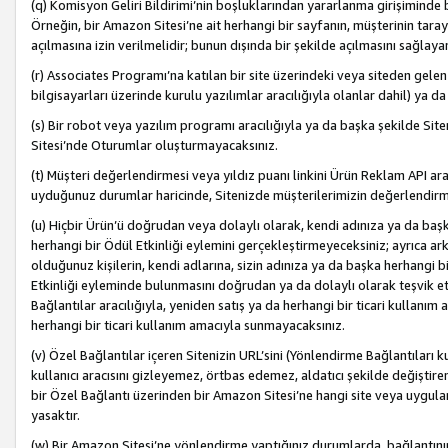
(q) Komisyon Geliri Bildirimi’nin boşluklarından yararlanma girişiminde
Örneğin, bir Amazon Sitesi’ne ait herhangi bir sayfanın, müşterinin tara
açılmasına izin verilmelidir; bunun dışında bir şekilde açılmasını sağlay
(r) Associates Programı’na katılan bir site üzerindeki veya siteden gele
bilgisayarları üzerinde kurulu yazılımlar aracılığıyla olanlar dahil) ya 
(s) Bir robot veya yazılım programı aracılığıyla ya da başka şekilde 
Sitesi’nde Oturumlar oluşturmayacaksınız.
(t) Müşteri değerlendirmesi veya yıldız puanı linkini Ürün Reklam API aracı
uyduğunuz durumlar haricinde, Sitenizde müşterilerimizin değerlendirme
(u) Hiçbir Ürün’ü doğrudan veya dolaylı olarak, kendi adınıza ya da başk
herhangi bir Ödül Etkinliği eylemini gerçekleştirmeyeceksiniz; ayrıca arkada
olduğunuz kişilerin, kendi adlarına, sizin adınıza ya da başka herhangi b
Etkinliği eyleminde bulunmasını doğrudan ya da dolaylı olarak teşvik 
Bağlantılar aracılığıyla, yeniden satış ya da herhangi bir ticari kullanı
herhangi bir ticari kullanım amacıyla sunmayacaksınız.
(v) Özel Bağlantılar içeren Sitenizin URL’sini (Yönlendirme Bağlantıları 
kullanıcı aracısını gizleyemez, örtbas edemez, aldatıcı şekilde değişti
bir Özel Bağlantı üzerinden bir Amazon Sitesi’ne hangi site veya uygula
yasaktır.
(w) Bir Amazon Sitesi’ne yönlendirme yaptığınız durumlarda, bağlantının