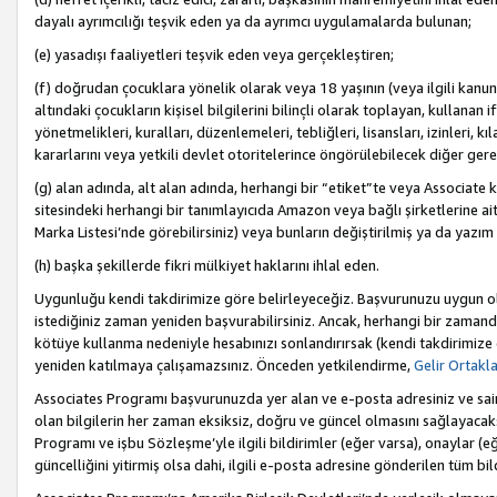
dayalı ayrımcılığı teşvik eden ya da ayrımcı uygulamalarda bulunan;
(e) yasadışı faaliyetleri teşvik eden veya gerçekleştiren;
(f) doğrudan çocuklara yönelik olarak veya 18 yaşının (veya ilgili kanun
altındaki çocukların kişisel bilgilerini bilinçli olarak toplayan, kullana
yönetmelikleri, kuralları, düzenlemeleri, tebliğleri, lisansları, izinleri, k
kararlarını veya yetkili devlet otoritelerince öngörülebilecek diğer gerekl
(g) alan adında, alt alan adında, herhangi bir “etiket”te veya Associate
sitesindeki herhangi bir tanımlayıcıda Amazon veya bağlı şirketlerine ai
Marka Listesi’nde görebilirsiniz) veya bunların değiştirilmiş ya da yazım
(h) başka şekillerde fikri mülkiyet haklarını ihlal eden.
Uygunluğu kendi takdirimize göre belirleyeceğiz. Başvurunuzu uygun o
istediğiniz zaman yeniden başvurabilirsiniz. Ancak, herhangi bir zaman
kötüye kullanma nedeniyle hesabınızı sonlandırırsak (kendi takdirimiz
yeniden katılmaya çalışamazsınız. Önceden yetkilendirme,
Gelir Ortakl
Associates Programı başvurunuzda yer alan ve e-posta adresiniz ve sair ileti
olan bilgilerin her zaman eksiksiz, doğru ve güncel olmasını sağlayacaks
Programı ve işbu Sözleşme’yle ilgili bildirimler (eğer varsa), onaylar (eğ
güncelliğini yitirmiş olsa dahi, ilgili e-posta adresine gönderilen tüm bil