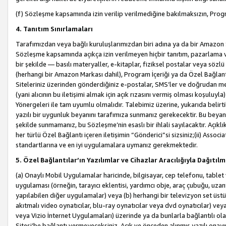
(f) Sözleşme kapsamında izin verilip verilmediğine bakılmaksızın, Progr
4. Tanıtım Sınırlamaları
Tarafımızdan veya bağlı kuruluşlarımızdan biri adına ya da bir Amazon 
Sözleşme kapsamında açıkça izin verilmeyen hiçbir tanıtım, pazarlama v
bir şekilde — basılı materyaller, e-kitaplar, fiziksel postalar veya söz
(herhangi bir Amazon Markası dahil), Program İçeriği ya da Özel Bağlant
Siteleriniz üzerinden gönderdiğiniz e-postalar, SMS’ler ve doğrudan mesaj
(yani alıcının bu iletişimi almak için açık rızasını vermiş olması koşul
Yönergeleri ile tam uyumlu olmalıdır. Talebimiz üzerine, yukarıda belir
yazılı bir uygunluk beyanını tarafımıza sunmanız gerekecektir. Bu beyanı
şekilde sunmamanız, bu Sözleşme’nin esaslı bir ihlali sayılacaktır. Açık
her türlü Özel Bağlantı içeren iletişimin “Gönderici”si sizsiniz;(ii) Asso
standartlarına ve en iyi uygulamalara uymanız gerekmektedir.
5. Özel Bağlantılar’ın Yazılımlar ve Cihazlar Aracılığıyla Dağıtılm
(a) Onaylı Mobil Uygulamalar haricinde, bilgisayar, cep telefonu, tablet 
uygulaması (örneğin, tarayıcı eklentisi, yardımcı obje, araç çubuğu, uzan
yapılabilen diğer uygulamalar) veya (b) herhangi bir televizyon set üstü k
akıtmalı video oynatıcılar, blu-ray oynatıcılar veya dvd oynatıcılar) ve
veya Vizio İnternet Uygulamaları) üzerinde ya da bunlarla bağlantılı o
Sitesi’be bağlantı vermeyeceksiniz. Açık ve önceden alınmış yazılı onay