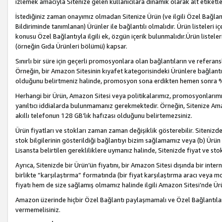
izlemek amacıyla Sitenize gelen kullanıcılara dinamik olarak alt etiketl
İstediğiniz zaman onayımız olmadan Sitenize Ürün (ve ilgili Özel Bağlantı
Bildiriminde tanımlanan) Ürünler ile bağlantılı olmalıdır. Ürün listeleri
konusu Özel Bağlantıyla ilgili ek, özgün içerik bulunmalıdır.Ürün listele
(örneğin Gıda Ürünleri bölümü) kapsar.
Sınırlı bir süre için geçerli promosyonlara olan bağlantıların ve refera
Örneğin, bir Amazon Sitesinin kıyafet kategorisindeki Ürünlere bağlant
olduğunu belirtmeniz halinde, promosyon sona erdikten hemen sonra %15
Herhangi bir Ürün, Amazon Sitesi veya politikalarımız, promosyonlarımız
yanıltıcı iddialarda bulunmamanız gerekmektedir. Örneğin, Sitenize Amazon
akıllı telefonun 128 GB’lık hafızası olduğunu belirtemezsiniz.
Ürün fiyatları ve stokları zaman zaman değişiklik gösterebilir. Sitenizde 
stok bilgilerinin gösterildiği bağlantıyı bizim sağlamamız veya (b) Ürün f
Lisansta belirtilen gerekliliklere uymanız halinde, Sitenizde fiyat ve stok 
Ayrıca, Sitenizde bir Ürün’ün fiyatını, bir Amazon Sitesi dışında bir inte
birlikte “karşılaştırma” formatında (bir fiyat karşılaştırma aracı veya 
fiyatı hem de size sağlamış olmamız halinde ilgili Amazon Sitesi’nde Ür
Amazon üzerinde hiçbir Özel Bağlantı paylaşmamalı ve Özel Bağlantılar
vermemelisiniz.