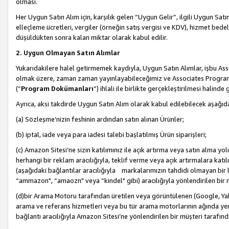
olması.
Her Uygun Satın Alım için, karşılık gelen “Uygun Gelir”, ilgili Uygun Satın
elleçleme ücretleri, vergiler (örneğin satış vergisi ve KDV), hizmet bedell
düşüldükten sonra kalan miktar olarak kabul edilir.
2. Uygun Olmayan Satın Alımlar
Yukarıdakilere halel getirmemek kaydıyla, Uygun Satın Alımlar, işbu Ass
olmak üzere, zaman zaman yayınlayabileceğimiz ve Associates Programı’
(“
Program Dokümanları
”) ihlali ile birlikte gerçekleştirilmesi halinde
Ayrıca, aksi takdirde Uygun Satın Alım olarak kabul edilebilecek aşağıda
(a) Sözleşme’nizin feshinin ardından satın alınan Ürünler;
(b) iptal, iade veya para iadesi talebi başlatılmış Ürün siparişleri;
(c) Amazon Sitesi’ne sizin katılımınız ile açık artırma veya satın alma yol
herhangi bir reklam aracılığıyla, teklif verme veya açık artırmalara ka
(aşağıdaki bağlantılar aracılığıyla markalarımızın tahdidi olmayan bir lis
“ammazon", “amaozn" veya “kindel" gibi) aracılığıyla yönlendirilen bir 
(d)bir Arama Motoru tarafından üretilen veya görüntülenen (Google, Ya
arama ve referans hizmetleri veya bu tür arama motorlarının ağında yer 
bağlantı aracılığıyla Amazon Sitesi’ne yönlendirilen bir müşteri tarafınd