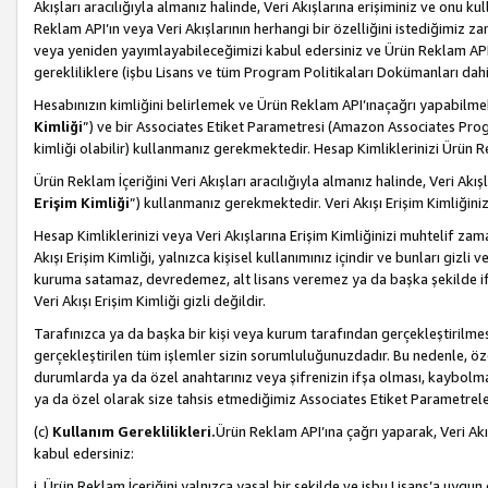
Akışları aracılığıyla almanız halinde, Veri Akışlarına erişiminiz ve onu k
Reklam API’ın veya Veri Akışlarının herhangi bir özelliğini istediğimiz
veya yeniden yayımlayabileceğimizi kabul edersiniz ve Ürün Reklam API’a v
gerekliliklere (işbu Lisans ve tüm Program Politikaları Dokümanları da
Hesabınızın kimliğini belirlemek ve Ürün Reklam API’ınaçağrı yapabilmek i
Kimliği
”) ve bir Associates Etiket Parametresi (Amazon Associates Prog
kimliği olabilir) kullanmanız gerekmektedir. Hesap Kimliklerinizi Ürün R
Ürün Reklam İçeriğini Veri Akışları aracılığıyla almanız halinde, Veri Akış
Erişim Kimliği
”) kullanmanız gerekmektedir. Veri Akışı Erişim Kimliğiniz
Hesap Kimliklerinizi veya Veri Akışlarına Erişim Kimliğinizi muhtelif zama
Akışı Erişim Kimliği, yalnızca kişisel kullanımınız içindir ve bunları giz
kuruma satamaz, devredemez, alt lisans veremez ya da başka şekilde ifşa
Veri Akışı Erişim Kimliği gizli değildir.
Tarafınızca ya da başka bir kişi veya kurum tarafından gerçekleştirilmes
gerçekleştirilen tüm işlemler sizin sorumluluğunuzdadır. Bu nedenle, öze
durumlarda ya da özel anahtarınız veya şifrenizin ifşa olması, kaybolmas
ya da özel olarak size tahsis etmediğimiz Associates Etiket Parametreleri
(c)
Kullanım Gereklilikleri.
Ürün Reklam API’ına çağrı yaparak, Veri Akı
kabul edersiniz:
i. Ürün Reklam İçeriğini yalnızca yasal bir şekilde ve işbu Lisans’a uygun