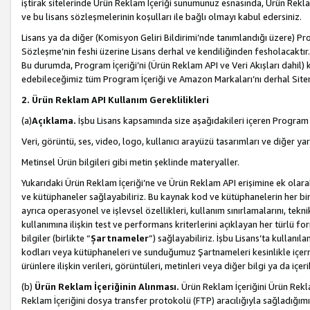
iştirak sitelerinde Ürün Reklam İçeriği sunumunuz esnasında, Ürün Reklam 
ve bu lisans sözleşmelerinin koşulları ile bağlı olmayı kabul edersiniz.
Lisans ya da diğer (Komisyon Geliri Bildirimi’nde tanımlandığı üzer
Sözleşme’nin feshi üzerine Lisans derhal ve kendiliğinden fesholacaktır.
Bu durumda, Program İçeriği’ni (Ürün Reklam API ve Veri Akışları dahil
edebileceğimiz tüm Program İçeriği ve Amazon Markaları’nı derhal Siteni
2. Ürün Reklam API Kullanım Gereklilikleri
(a)
Açıklama.
İşbu Lisans kapsamında size aşağıdakileri içeren Program İ
Veri, görüntü, ses, video, logo, kullanıcı arayüzü tasarımları ve diğer ya
Metinsel Ürün bilgileri gibi metin şeklinde materyaller.
Yukarıdaki Ürün Reklam İçeriği’ne ve Ürün Reklam API erişimine ek olar
ve kütüphaneler sağlayabiliriz. Bu kaynak kod ve kütüphanelerin her biri s
ayrıca operasyonel ve işlevsel özellikleri, kullanım sınırlamalarını, tekn
kullanımına ilişkin test ve performans kriterlerini açıklayan her türlü fo
bilgiler (birlikte “
Şartnameler
”) sağlayabiliriz. İşbu Lisans’ta kullan
kodları veya kütüphaneleri ve sunduğumuz Şartnameleri kesinlikle içerme
ürünlere ilişkin verileri, görüntüleri, metinleri veya diğer bilgi ya da içer
(b)
Ürün Reklam İçeriğinin Alınması.
Ürün Reklam İçeriğini Ürün Rekla
Reklam İçeriğini dosya transfer protokolü (FTP) aracılığıyla sağladığımız 