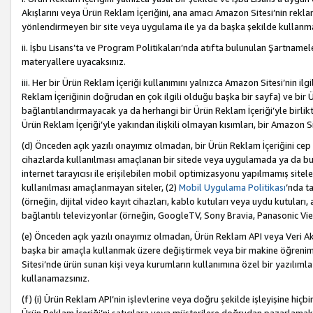
Akışlarını veya Ürün Reklam İçeriğini, ana amacı Amazon Sitesi’nin rek
yönlendirmeyen bir site veya uygulama ile ya da başka şekilde kullanm
ii. İşbu Lisans’ta ve Program Politikaları’nda atıfta bulunulan Şartnamel
materyallere uyacaksınız.
iii. Her bir Ürün Reklam İçeriği kullanımını yalnızca Amazon Sitesi’nin ilg
Reklam İçeriğinin doğrudan en çok ilgili olduğu başka bir sayfa) ve bir Ü
bağlantılandırmayacak ya da herhangi bir Ürün Reklam İçeriği’yle birli
Ürün Reklam İçeriği’yle yakından ilişkili olmayan kısımları, bir Amazon Sit
(d) Önceden açık yazılı onayımız olmadan, bir Ürün Reklam İçeriğini cep 
cihazlarda kullanılması amaçlanan bir sitede veya uygulamada ya da bunl
internet tarayıcısı ile erişilebilen mobil optimizasyonu yapılmamış sitel
kullanılması amaçlanmayan siteler, (2)
Mobil Uygulama Politikası
’nda t
(örneğin, dijital video kayıt cihazları, kablo kutuları veya uydu kutuları,
bağlantılı televizyonlar (örneğin, GoogleTV, Sony Bravia, Panasonic Vier
(e) Önceden açık yazılı onayımız olmadan, Ürün Reklam API veya Veri Ak
başka bir amaçla kullanmak üzere değiştirmek veya bir makine öğrenim
Sitesi’nde ürün sunan kişi veya kurumların kullanımına özel bir yazılım
kullanamazsınız.
(f) (i) Ürün Reklam API’nin işlevlerine veya doğru şekilde işleyişine h