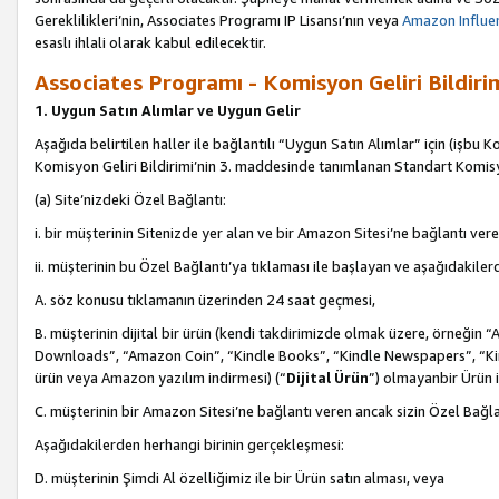
Gereklilikleri’nin, Associates Programı IP Lisansı’nın veya
Amazon Influen
esaslı ihlali olarak kabul edilecektir.
Associates Programı - Komisyon Geliri Bildiri
1. Uygun Satın Alımlar ve Uygun Gelir
Aşağıda belirtilen haller ile bağlantılı “Uygun Satın Alımlar” için (işbu K
Komisyon Geliri Bildirimi’nin 3. maddesinde tanımlanan Standart Komis
(a) Site’nizdeki Özel Bağlantı:
i. bir müşterinin Sitenizde yer alan ve bir Amazon Sitesi’ne bağlantı ver
ii. müşterinin bu Özel Bağlantı’ya tıklaması ile başlayan ve aşağıdakile
A. söz konusu tıklamanın üzerinden 24 saat geçmesi,
B. müşterinin dijital bir ürün (kendi takdirimizde olmak üzere, örneğ
Downloads”, “Amazon Coin”, “Kindle Books”, “Kindle Newspapers”, “Kind
ürün veya Amazon yazılım indirmesi) (“
Dijital Ürün
”) olmayanbir Ürün i
C. müşterinin bir Amazon Sitesi’ne bağlantı veren ancak sizin Özel Bağla
Aşağıdakilerden herhangi birinin gerçekleşmesi:
D. müşterinin Şimdi Al özelliğimiz ile bir Ürün satın alması, veya