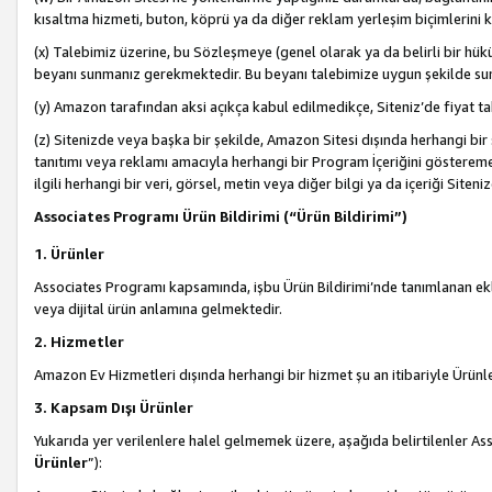
kısaltma hizmeti, buton, köprü ya da diğer reklam yerleşim biçimlerini 
(x) Talebimiz üzerine, bu Sözleşmeye (genel olarak ya da belirli bir hük
beyanı sunmanız gerekmektedir. Bu beyanı talebimize uygun şekilde sunma
(y) Amazon tarafından aksi açıkça kabul edilmedikçe, Siteniz’de fiyat tak
(z) Sitenizde veya başka bir şekilde, Amazon Sitesi dışında herhangi bi
tanıtımı veya reklamı amacıyla herhangi bir Program İçeriğini gösterem
ilgili herhangi bir veri, görsel, metin veya diğer bilgi ya da içeriği Si
Associates Programı Ürün Bildirimi (“Ürün Bildirimi”)
1. Ürünler
Associates Programı kapsamında, işbu Ürün Bildirimi’nde tanımlanan ekle
veya dijital ürün anlamına gelmektedir.
2. Hizmetler
Amazon Ev Hizmetleri dışında herhangi bir hizmet şu an itibariyle Ürünl
3. Kapsam Dışı Ürünler
Yukarıda yer verilenlere halel gelmemek üzere, aşağıda belirtilenler Ass
Ürünler
”):