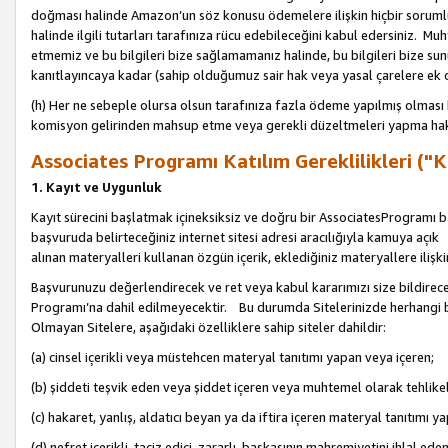
doğması halinde Amazon’un söz konusu ödemelere ilişkin hiçbir soru
halinde ilgili tutarları tarafınıza rücu edebileceğini kabul edersiniz. Muh
etmemiz ve bu bilgileri bize sağlamamanız halinde, bu bilgileri bize su
kanıtlayıncaya kadar (sahip olduğumuz sair hak veya yasal çarelere ek 
(h) Her ne sebeple olursa olsun tarafınıza fazla ödeme yapılmış olması 
komisyon gelirinden mahsup etme veya gerekli düzeltmeleri yapma hakkı
Associates Programı Katılım Gereklilikleri ("Ka
1. Kayıt ve Uygunluk
Kayıt sürecini başlatmak içineksiksiz ve doğru bir AssociatesProgramı ba
başvuruda belirteceğiniz internet sitesi adresi aracılığıyla kamuya aç
alınan materyalleri kullanan özgün içerik, eklediğiniz materyallere ilişk
Başvurunuzu değerlendirecek ve ret veya kabul kararımızı size bildirece
Programı’na dahil edilmeyecektir. Bu durumda Sitelerinizde herhangi b
Olmayan Sitelere, aşağıdaki özelliklere sahip siteler dahildir:
(a) cinsel içerikli veya müstehcen materyal tanıtımı yapan veya içeren;
(b) şiddeti teşvik eden veya şiddet içeren veya muhtemel olarak tehlikel
(c) hakaret, yanlış, aldatıcı beyan ya da iftira içeren materyal tanıtımı y
(d) nefret içerikli, taciz edici, zararlı, başkasının mahremiyetini ihlal eden