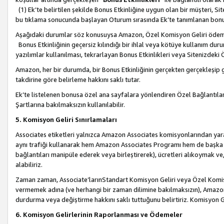
(1) Ek’te belirtilen şekilde Bonus Etkinliğine uygun olan bir müşteri, S
bu tıklama sonucunda başlayan Oturum sırasında Ek’te tanımlanan bon
Aşağıdaki durumlar söz konusuysa Amazon, Özel Komisyon Geliri öde
Bonus Etkinliğinin geçersiz kılındığı bir ihlal veya kötüye kullanım dur
yazılımlar kullanılması, tekrarlayan Bonus Etkinlikleri veya Sitenizdek
Amazon, her bir durumda, bir Bonus Etkinliğinin gerçekten gerçekleşip 
takdirine göre belirleme hakkını saklı tutar.
Ek’te listelenen bonusa özel ana sayfalara yönlendiren Özel Bağlantılar, 
Şartlarına bakılmaksızın kullanılabilir.
5. Komisyon Geliri Sınırlamaları
Associates etiketleri yalnızca Amazon Associates komisyonlarından yarar
aynı trafiği kullanarak hem Amazon Associates Programı hem de başka b
bağlantıları manipüle ederek veya birleştirerek), ücretleri alıkoymak 
alabiliriz.
Zaman zaman, Associate’larınStandart Komisyon Geliri veya Özel Komisy
vermemek adına (ve herhangi bir zaman dilimine bakılmaksızın), Amazon
durdurma veya değiştirme hakkını saklı tuttuğunu belirtiriz. Komisyon Gel
6. Komisyon Gelirlerinin Raporlanması ve Ödemeler