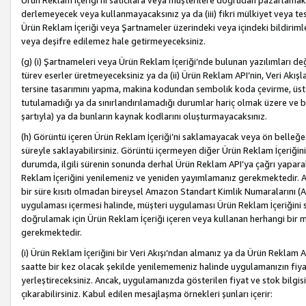
Ürün Reklam İçeriği’ni satıcılara veya müşterilere doğrudan pazarlamak, 
derlemeyecek veya kullanmayacaksınız ya da (iii) fikri mülkiyet veya tesci
Ürün Reklam İçeriği veya Şartnameler üzerindeki veya içindeki bildiri
veya deşifre edilemez hale getirmeyeceksiniz.
(g) (i) Şartnameleri veya Ürün Reklam İçeriği’nde bulunan yazılımları d
türev eserler üretmeyeceksiniz ya da (ii) Ürün Reklam API’nin, Veri Akışla
tersine tasarımını yapma, makina kodundan sembolik koda çevirme, üst
tutulamadığı ya da sınırlandırılamadığı durumlar hariç olmak üzere ve b
şartıyla) ya da bunların kaynak kodlarını oluşturmayacaksınız.
(h) Görüntü içeren Ürün Reklam İçeriği’ni saklamayacak veya ön belleğe 
süreyle saklayabilirsiniz. Görüntü içermeyen diğer Ürün Reklam İçeriğin
durumda, ilgili sürenin sonunda derhal Ürün Reklam API’ya çağrı yaparak
Reklam İçeriğini yenilemeniz ve yeniden yayımlamanız gerekmektedir. Ak
bir süre kısıtı olmadan bireysel Amazon Standart Kimlik Numaralarını (AS
uygulaması içermesi halinde, müşteri uygulaması Ürün Reklam İçeriğin
doğrulamak için Ürün Reklam İçeriği içeren veya kullanan herhangi bir m
gerekmektedir.
(i) Ürün Reklam İçeriğini bir Veri Akışı’ndan almanız ya da Ürün Reklam
saatte bir kez olacak şekilde yenilememeniz halinde uygulamanızın fiya
yerleştireceksiniz. Ancak, uygulamanızda gösterilen fiyat ve stok bilgis
çıkarabilirsiniz. Kabul edilen mesajlaşma örnekleri şunları içerir: