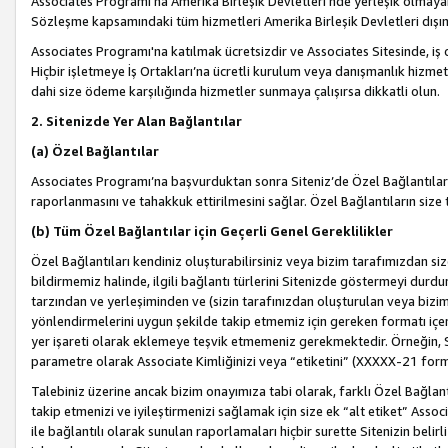
Associates Programı’na Amerika Birleşik Devletleri’nde yerleşik olmayan b
Sözleşme kapsamındaki tüm hizmetleri Amerika Birleşik Devletleri dışınd
Associates Programı'na katılmak ücretsizdir ve Associates Sitesinde, iş
Hiçbir işletmeye İş Ortakları’na ücretli kurulum veya danışmanlık hizme
dahi size ödeme karşılığında hizmetler sunmaya çalışırsa dikkatli olun.
2. Sitenizde Yer Alan Bağlantılar
(a) Özel Bağlantılar
Associates Programı’na başvurduktan sonra Siteniz’de Özel Bağlantılara y
raporlanmasını ve tahakkuk ettirilmesini sağlar. Özel Bağlantıların size
(b) Tüm Özel Bağlantılar için Geçerli Genel Gereklilikler
Özel Bağlantıları kendiniz oluşturabilirsiniz veya bizim tarafımızdan size
bildirmemiz halinde, ilgili bağlantı türlerini Sitenizde göstermeyi durdu
tarzından ve yerleşiminden ve (sizin tarafınızdan oluşturulan veya bizi
yönlendirmelerini uygun şekilde takip etmemiz için gereken formatı içer
yer işareti olarak eklemeye teşvik etmemeniz gerekmektedir. Örneğin, 
parametre olarak Associate Kimliğinizi veya “etiketini” (XXXXX-21 for
Talebiniz üzerine ancak bizim onayımıza tabi olarak, farklı Özel Bağlantı
takip etmenizi ve iyileştirmenizi sağlamak için size ek “alt etiket” Assoc
ile bağlantılı olarak sunulan raporlamaları hiçbir surette Sitenizin belirli 