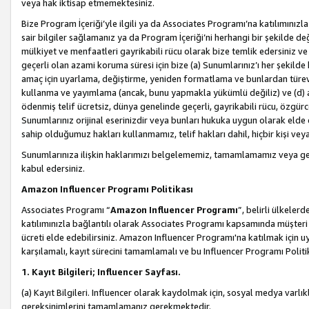
veya hak iktisap etmemektesiniz.
Bize Program İçeriği’yle ilgili ya da Associates Programı’na katılımınızla 
sair bilgiler sağlamanız ya da Program İçeriği’ni herhangi bir şekilde değ
mülkiyet ve menfaatleri gayrikabili rücu olarak bize temlik edersiniz v
geçerli olan azami koruma süresi için bize (a) Sunumlarınız’ı her şekild
amaç için uyarlama, değiştirme, yeniden formatlama ve bunlardan türev e
kullanma ve yayımlama (ancak, bunu yapmakla yükümlü değiliz) ve (d) aşağ
ödenmiş telif ücretsiz, dünya genelinde geçerli, gayrikabili rücu, özgürce 
Sunumlarınız orijinal eserinizdir veya bunları hukuka uygun olarak elde et
sahip olduğumuz hakları kullanmamız, telif hakları dahil, hiçbir kişi vey
Sunumlarınıza ilişkin haklarımızı belgelememiz, tamamlamamız veya geç
kabul edersiniz.
Amazon Influencer Programı Politikası
Associates Programı “
Amazon Influencer Programı
”, belirli ülkele
katılımınızla bağlantılı olarak Associates Programı kapsamında müşteri 
ücreti elde edebilirsiniz. Amazon Influencer Programı'na katılmak için u
karşılamalı, kayıt sürecini tamamlamalı ve bu Influencer Programı Politi
1. Kayıt Bilgileri; Influencer Sayfası.
(a) Kayıt Bilgileri. Influencer olarak kaydolmak için, sosyal medya varlık
gereksinimlerini tamamlamanız gerekmektedir.