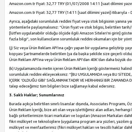
Amazon.com.tr Fiyat: 32,77 TRY (01/07/2008 14:11 [saat dilimini yazın] 
Amazon.com.tr Fiyat: 32,77 TRY (14:11 [saat dilimini yazın] itibarıyla - 
Ayrıca, aşağıdaki sorumluluk reddini fiyat veya stok bilgisinin yanına yer
yöntemlerle paylaşmalısınız: “Ürün fiyat ve stok bilgisi, belirtilen tarih
[lütfen uygulanabilir olduğu ölçüde ilgili Amazon Siteleri’ni girin] göste
fazla bilgi”, son kullanıcıların sorumluluk reddini okumaları için bir yön
(j) Siz veya Ürün Reklam API’ına çağrı yapan bir uygulama geliştirip ya
kopyası Şartnamelerde belirtilen (ya da başka şekilde size geçerli olduğ
Ürün Reklam API’ına veya Ürün Reklam API’dan 40K’dan daha büyük do
(k) Uygulamanızda metin içeren Ürün Reklam İçeriği göstermeniz halinde
sorumluluk reddini ekleyeceksiniz: “[BU UYGULAMADA veya BU SİTEDE,
İÇERİK ‘OLDUĞU GİBİ’ SAĞLANMAKTADIR VE HERHANGİ BİR ZAMANDA DEĞİŞ
talep edeceğimiz tüm bilgileri bize sağlamayı kabul edersiniz.
3. Saklı Haklar; Sunumlarınız
Burada açıkça belirtilen sınırlı lisanslar dışında, Associates Programı, Ö
Ürün Reklam İçeriği, bize ait olan veya işlettiğimiz alan adları, herhangi
bağlı şirketlerimizin ticari markaları ve logoları (Amazon Markaları dah
fikri mülkiyet ve teknolojilere (uygulama program ara yüzleri, yazılım gel
mülkiyet ve menfaatlerimiz (fikri mülkiyet hakları ve tescilli haklar dahil)