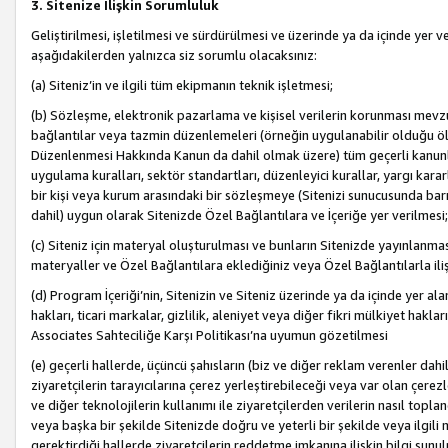
3. Sitenize İlişkin Sorumluluk
Geliştirilmesi, işletilmesi ve sürdürülmesi ve üzerinde ya da içinde yer ve
aşağıdakilerden yalnızca siz sorumlu olacaksınız:
(a) Siteniz’in ve ilgili tüm ekipmanın teknik işletmesi;
(b) Sözleşme, elektronik pazarlama ve kişisel verilerin korunması mevzua
bağlantılar veya tazmin düzenlemeleri (örneğin uygulanabilir olduğu ölç
Düzenlenmesi Hakkında Kanun da dahil olmak üzere) tüm geçerli kanunlar, y
uygulama kuralları, sektör standartları, düzenleyici kurallar, yargı kararl
bir kişi veya kurum arasındaki bir sözleşmeye (Sitenizi sunucusunda barı
dahil) uygun olarak Sitenizde Özel Bağlantılara ve İçeriğe yer verilmesi;
(c) Siteniz için materyal oluşturulması ve bunların Sitenizde yayınlanmas
materyaller ve Özel Bağlantılara eklediğiniz veya Özel Bağlantılarla ili
(d) Program İçeriği’nin, Sitenizin ve Siteniz üzerinde ya da içinde yer al
hakları, ticari markalar, gizlilik, aleniyet veya diğer fikri mülkiyet hak
Associates Sahteciliğe Karşı Politikası’na uyumun gözetilmesi
(e) geçerli hallerde, üçüncü şahısların (biz ve diğer reklam verenler dah
ziyaretçilerin tarayıcılarına çerez yerleştirebileceği veya var olan çerezler
ve diğer teknolojilerin kullanımı ile ziyaretçilerden verilerin nasıl toplandı
veya başka bir şekilde Sitenizde doğru ve yeterli bir şekilde veya ilgili 
gerektirdiği hallerde ziyaretçilerin reddetme imkanına ilişkin bilgi sunul