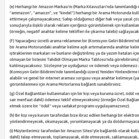
(e) Herhangi bir Amazon Markası’nı (Marka Kılavuzları’nda tanımlandığı ü
“ammazon”, “amaozn”, ve “kindel”) herhangi bir Arama Motorunda kulla
ettirmeye çalışmayacaksınız; Sahip olduğumuz diğer hak veya yasal çöz
sonuçlarıyla ilişkili olarak reklam içeriğinizi görüntülemek için kullanıl
(örneğin, negatif anahtar kelime teklifleri ile çıkarma talebi) sağlayaca
(f) Yapacağınız ücretli arama reklamının bir (Komisyon Geliri Bildirimi’
bir Arama Motorundaki anahtar kelime açık artırmalarında anahtar kelim
iştiraklerinin markaları ve bunların değiştirilmiş ya da yazım hataları iç
olmayan bir listesini Tahdidi Olmayan Marka Tablosu’nda görebilirsiniz)
katılmayacaksınız. Sözleşme’ye uyduğunuz ve ödemeli veya ödemesiz ara
(Komisyon Geliri Bildirimi’nde tanımlandığı üzere) Yeniden Yönlendirme 
alabilir ve genel bir internet araması sorgusu veya anahtar kelimeye (y
görüntülenmesi için Arama Motorlarına bağlantı sunabilirsiniz.
(g) Özel Bağlantıları kullanmaları için bir kişi veya kuruma ücret, ödül 
sair menfaat dahil) ödemesi teklif etmeyeceksiniz (örneğin Özel Bağlantıl
etmek üzere bir “ödül” veya sadakat programı uygulayamazsınız).
(h) Bir kişi veya kurum tarafından bize ibraz edilen herhangi bir elekt
yönlendirmeyecek, okumayacak, yorumlamayacak ya da doldurmayacak
(i) Müşterilerimiz tarafından bir Amazon Sitesi’yle bağlantılı olarak kulla
dahil) talep etmeyecek, toplamayacak, elde etmeyecek, saklamayacak,