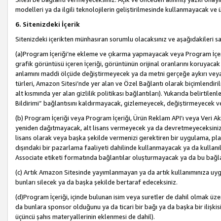
modelleri ya da ilgili teknolojilerin geliştirilmesinde kullanmayacak ve 
6. Sitenizdeki İçerik
Sitenizdeki içerikten münhasıran sorumlu olacaksınız ve aşağıdakileri s
(a)Program İçeriği’ne ekleme ve çıkarma yapmayacak veya Program İçeriği
grafik görüntüsü içeren İçeriği, görüntünün orijinal oranlarını koruyacak
anlamını maddi ölçüde değiştirmeyecek ya da metni gerçeğe aykırı veya y
türleri, Amazon Sitesi’nde yer alan ve Özel Bağlantı olarak biçimlendiril
alt kısmında yer alan gizlilik politikası bağlantıları). Yukarıda belirtilenl
Bildirimi” bağlantısını kaldırmayacak, gizlemeyecek, değiştirmeyecek
(b) Program İçeriği veya Program İçeriği, Ürün Reklam API’ı veya Veri 
yeniden dağıtmayacak, alt lisans vermeyecek ya da devretmeyeceksiniz. Ö
lisans olarak veya başka şekilde vermenizi gerektiren bir uygulama, plat
dışındaki bir pazarlama faaliyeti dahilinde kullanmayacak ya da kullanı
Associate etiketi formatında bağlantılar oluşturmayacak ya da bu bağla
(c) Artık Amazon Sitesinde yayımlanmayan ya da artık kullanımınıza uygu
bunları silecek ya da başka şekilde bertaraf edeceksiniz.
(d)Program İçeriği, içinde bulunan isim veya suretler de dahil olmak üzer
da bunlara sponsor olduğunu ya da ticari bir bağı ya da başka bir ilişki
üçüncü şahıs materyallerinin eklenmesi de dahil).