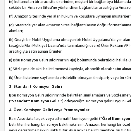
(e) kullanıcıları bir aracı site üzerinden, müşteri bir bağlantıya tıkla
şekilde bir Amazon Sitesi’ne yönlendiren bağlantılar aracılığıyla Amazon
(f) Amazon Sitesi’nde yer alan hüküm ve koşullara uymayan müşteriler t
(g) Sitenizde yer alan Amazon Sitesi bağlantılarının doğru formatlanm
alımları;
(h) Onaylı bir Mobil Uygulama olmayan bir Mobil Uygulama’da yer alan b
(aşağıda Fikri Mülkiyet Lisansı’nda tanımlandığı üzere) Ürün Reklam API
aracılığıyla satın alınan Ürünler;
(i) işbu Komisyon Geliri Bildirimi’nin 4(a) bölümünde belirtildiği hali ile Ö
(j)Sözleşme’de aksi belirtilmemesi kaydıyla, abonelik olarak satın alına
(k) Ürün listeleme sayfasında erişilebilir olmayan ön sipariş veya ön sü
3. Standart Komisyon Geliri
İşbu Komisyon Geliri Bildirim’inde belirtilen sınırlamalara ve Sözleşme
(“
Standart Komisyon Geliri
”) ödeyeceğiz. Komisyon geliri Uygun Ge
4. Özel Komisyon Geliri veya Promosyonlar
Bazı Associate’lar, ek veya alternatif komisyon geliri (“
Özel Komisyon 
belirtilen herhangi bir süreye bakılmaksızın), Amazon, herhangi bir 
veya değiştirme hakkını saklı tutar. Aksi açıkça belirtilmedikçe, bu tür