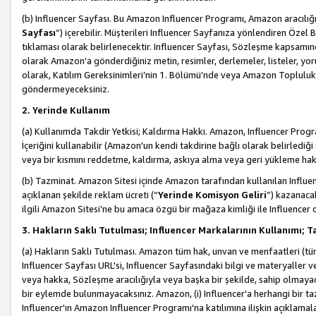
(b) Influencer Sayfası. Bu Amazon Influencer Programı, Amazon aracılığı
Sayfası
”) içerebilir. Müşterileri Influencer Sayfanıza yönlendiren Özel B
tıklaması olarak belirlenecektir. Influencer Sayfası, Sözleşme kapsamınd
olarak Amazon'a gönderdiğiniz metin, resimler, derlemeler, listeler, yorum
olarak, Katılım Gereksinimleri’nin 1. Bölümü’nde veya Amazon Topluluk Ku
göndermeyeceksiniz.
2. Yerinde Kullanım
(a) Kullanımda Takdir Yetkisi; Kaldırma Hakkı. Amazon, Influencer Progra
İçeriğini kullanabilir (Amazon'un kendi takdirine bağlı olarak belirledi
veya bir kısmını reddetme, kaldırma, askıya alma veya geri yükleme hakkı
(b) Tazminat. Amazon Sitesi içinde Amazon tarafından kullanılan Influencer
açıklanan şekilde reklam ücreti (“
Yerinde Komisyon Geliri
”) kazanaca
ilgili Amazon Sitesi’ne bu amaca özgü bir mağaza kimliği ile Influencer 
3. Hakların Saklı Tutulması; Influencer Markalarının Kullanımı;
(a) Hakların Saklı Tutulması. Amazon tüm hak, unvan ve menfaatleri (tüm 
Influencer Sayfası URL'si, Influencer Sayfasındaki bilgi ve materyaller
veya hakka, Sözleşme aracılığıyla veya başka bir şekilde, sahip olmayac
bir eylemde bulunmayacaksınız. Amazon, (i) Influencer'a herhangi bir t
Influencer'ın Amazon Influencer Programı'na katılımına ilişkin açıklamal