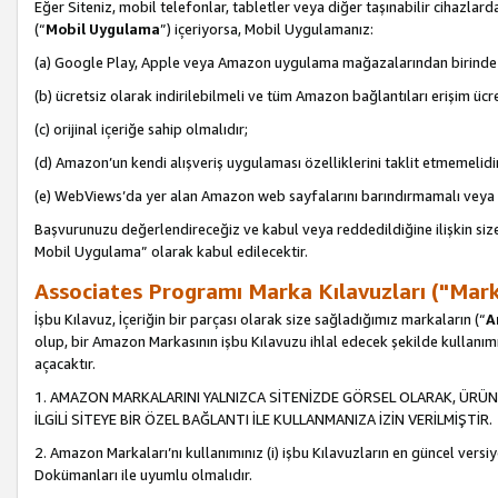
Eğer Siteniz, mobil telefonlar, tabletler veya diğer taşınabilir cihazlar
(“
Mobil Uygulama
”) içeriyorsa, Mobil Uygulamanız:
(a) Google Play, Apple veya Amazon uygulama mağazalarından birinde 
(b) ücretsiz olarak indirilebilmeli ve tüm Amazon bağlantıları erişim ücre
(c) orijinal içeriğe sahip olmalıdır;
(d) Amazon’un kendi alışveriş uygulaması özelliklerini taklit etmemelidi
(e) WebViews’da yer alan Amazon web sayfalarını barındırmamalı veya
Başvurunuzu değerlendireceğiz ve kabul veya reddedildiğine ilişkin si
Mobil Uygulama” olarak kabul edilecektir.
Associates Programı Marka Kılavuzları ("Mark
İşbu Kılavuz, İçeriğin bir parçası olarak size sağladığımız markaların (“
A
olup, bir Amazon Markasının işbu Kılavuzu ihlal edecek şekilde kullanım
açacaktır.
1. AMAZON MARKALARINI YALNIZCA SİTENİZDE GÖRSEL OLARAK, ÜRÜN
İLGİLİ SİTEYE BİR ÖZEL BAĞLANTI İLE KULLANMANIZA İZİN VERİLMİŞTİR.
2. Amazon Markaları’nı kullanımınız (i) işbu Kılavuzların en güncel versiy
Dokümanları ile uyumlu olmalıdır.