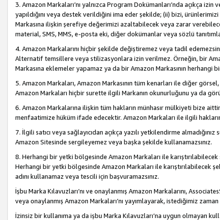
3. Amazon Markaları’nı yalnızca Program Dokümanları’nda açıkça izin ver
yapıldığını veya destek verildiğini ima eder şekilde; (ii) bizi, ürünlerim
Markasına ilişkin şerefiye değerimizi azaltabilecek veya zarar verebilec
material, SMS, MMS, e-posta eki, diğer dokümanlar veya sözlü tanıtıml
4. Amazon Markalarını hiçbir şekilde değiştiremez veya tadil edemezsin
Alternatif temsillere veya stilizasyonlara izin verilmez. Örneğin, bir A
Markasına eklemeler yapamaz ya da bir Amazon Markasının herhangi bir
5. Amazon Markaları, Amazon Markasının tüm kenarları ile diğer görsel, 
Amazon Markaları hiçbir surette ilgili Markanın okunurluğunu ya da görü
6. Amazon Markalarına ilişkin tüm hakların münhasır mülkiyeti bize aitt
menfaatimize hüküm ifade edecektir. Amazon Markaları ile ilgili hakları
7. İlgili satıcı veya sağlayıcıdan açıkça yazılı yetkilendirme almadığınız s
Amazon Sitesinde sergileyemez veya başka şekilde kullanamazsınız.
8. Herhangi bir yetki bölgesinde Amazon Markaları ile karıştırılabilecek
Herhangi bir yetki bölgesinde Amazon Markaları ile karıştırılabilecek şek
adını kullanamaz veya tescili için başvuramazsınız.
İşbu Marka Kılavuzları’nı ve onaylanmış Amazon Markalarını, AssociatesSi
veya onaylanmış Amazon Markaları’nı yayımlayarak, istediğimiz zaman v
İzinsiz bir kullanıma ya da işbu Marka Kılavuzları’na uygun olmayan kul