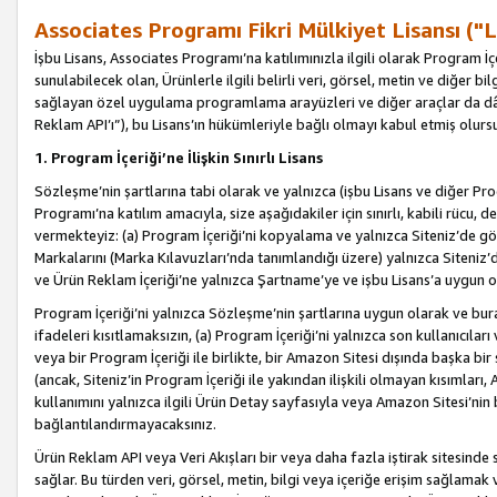
Associates Programı Fikri Mülkiyet Lisansı ("L
İşbu Lisans, Associates Programı’na katılımınızla ilgili olarak Program İ
sunulabilecek olan, Ürünlerle ilgili belirli veri, görsel, metin ve diğer bilg
sağlayan özel uygulama programlama arayüzleri ve diğer araçlar da dâh
Reklam API’ı”), bu Lisans’ın hükümleriyle bağlı olmayı kabul etmiş olurs
1. Program İçeriği’ne İlişkin Sınırlı Lisans
Sözleşme’nin şartlarına tabi olarak ve yalnızca (işbu Lisans ve diğer Pr
Programı’na katılım amacıyla, size aşağıdakiler için sınırlı, kabili rücu, 
vermekteyiz: (a) Program İçeriği’ni kopyalama ve yalnızca Siteniz’de gö
Markalarını (Marka Kılavuzları’nda tanımlandığı üzere) yalnızca Siteniz’
ve Ürün Reklam İçeriği’ne yalnızca Şartname’ye ve işbu Lisans’a uygun 
Program İçeriği’ni yalnızca Sözleşme’nin şartlarına uygun olarak ve bura
ifadeleri kısıtlamaksızın, (a) Program İçeriği’ni yalnızca son kullanıcılar
veya bir Program İçeriği ile birlikte, bir Amazon Sitesi dışında başka bi
(ancak, Siteniz’in Program İçeriği ile yakından ilişkili olmayan kısımları,
kullanımını yalnızca ilgili Ürün Detay sayfasıyla veya Amazon Sitesi’nin 
bağlantılandırmayacaksınız.
Ürün Reklam API veya Veri Akışları bir veya daha fazla iştirak sitesinde s
sağlar. Bu türden veri, görsel, metin, bilgi veya içeriğe erişim sağlama