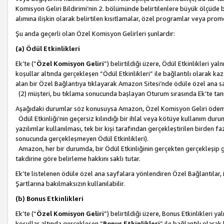
Komisyon Geliri Bildirimi’nin 2. bölümünde belirtilenlere büyük ölçüde 
alımına ilişkin olarak belirtilen kısıtlamalar, özel programlar veya pro
Şu anda geçerli olan Özel Komisyon Gelirleri şunlardır:
(a) Ödül Etkinlikleri
Ek’te (“
Özel Komisyon Geliri
”) belirtildiği üzere, Ödül Etkinlikleri ya
koşullar altında gerçekleşen “Ödül Etkinlikleri” ile bağlantılı olarak kaza
alan bir Özel Bağlantıya tıklayarak Amazon Sitesi’nde ödüle özel ana s
(2) müşteri, bu tıklama sonucunda başlayan Oturum sırasında Ek’te ta
Aşağıdaki durumlar söz konusuysa Amazon, Özel Komisyon Geliri öde
Ödül Etkinliği’nin geçersiz kılındığı bir ihlal veya kötüye kullanım dur
yazılımlar kullanılması, tek bir kişi tarafından gerçekleştirilen birden f
sonucunda gerçekleşmeyen Ödül Etkinlikleri).
Amazon, her bir durumda, bir Ödül Etkinliğinin gerçekten gerçekleşip 
takdirine göre belirleme hakkını saklı tutar.
Ek’te listelenen ödüle özel ana sayfalara yönlendiren Özel Bağlantılar, i
Şartlarına bakılmaksızın kullanılabilir.
(b) Bonus Etkinlikleri
Ek’te (“
Özel Komisyon Geliri
”) belirtildiği üzere, Bonus Etkinlikleri 
koşullar altında gerçekleşen “
Bonus Etkinlikleri
” ile bağlantılı olarak 