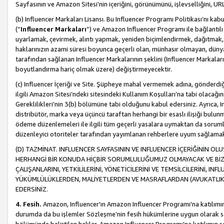
Sayfasının ve Amazon Sitesi’nin içeriğini, görünümünü, işlevselliğini, URL'
(b) Influencer Markaları Lisansı. Bu Influencer Programı Politikası’nı kab
(“
Influencer Markaları
”) ve Amazon Influencer Programı ile bağlantı
uyarlamak, çevirmek, alıntı yapmak, yeniden biçimlendirmek, dağıtmak, il
haklarınızın azami süresi boyunca geçerli olan, münhasır olmayan, dünya
tarafından sağlanan Influencer Markalarının şeklini (Influencer Markal
boyutlandırma hariç olmak üzere) değiştirmeyecektir.
(c) Influencer İçeriği ve Site. Şüpheye mahal vermemek adına, gönderdiğin
ilgili Amazon Sitesi’ndeki sitesindeki Kullanım Koşulları’na tabi olacağı
Gereklilikleri’nin 3(b) bölümüne tabi olduğunu kabul edersiniz. Ayrıca, Inf
distribütör, marka veya üçüncü taraftan herhangi bir esaslı ilişiği bul
ödeme düzenlemeleri ile ilgili tüm geçerli yasalara uymaktan da soruml
düzenleyici otoriteler tarafından yayımlanan rehberlere uyum sağlama
(D) TAZMİNAT. INFLUENCER SAYFASININ VE INFLUENCER İÇERİĞİNİN OL
HERHANGİ BİR KONUDA HİÇBİR SORUMLULUĞUMUZ OLMAYACAK VE BİZİ, B
ÇALIŞANLARINI, YETKİLİLERİNİ, YÖNETİCİLERİNİ VE TEMSİLCİLERİNİ, IN
YÜKÜMLÜLÜKLERDEN, MALİYETLERDEN VE MASRAFLARDAN (AVUKATLIK 
EDERSİNİZ.
4. Fesih.
Amazon, Influencer'ın Amazon Influencer Programı'na katılımını a
durumda da bu işlemler Sözleşme’nin fesih hükümlerine uygun olarak sağl