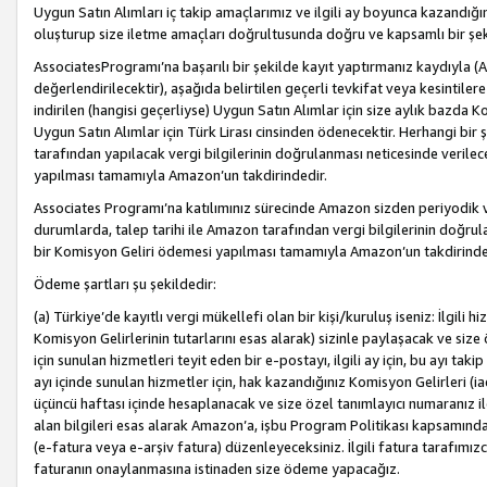
Uygun Satın Alımları iç takip amaçlarımız ve ilgili ay boyunca kazandığ
oluşturup size iletme amaçları doğrultusunda doğru ve kapsamlı bir şek
AssociatesProgramı’na başarılı bir şekilde kayıt yaptırmanız kaydıyla (
değerlendirilecektir), aşağıda belirtilen geçerli tevkifat veya kesintilere
indirilen (hangisi geçerliyse) Uygun Satın Alımlar için size aylık bazda 
Uygun Satın Alımlar için Türk Lirası cinsinden ödenecektir. Herhangi b
tarafından yapılacak vergi bilgilerinin doğrulanması neticesinde verile
yapılması tamamıyla Amazon’un takdirindedir.
Associates Programı’na katılımınız sürecinde Amazon sizden periyodik verg
durumlarda, talep tarihi ile Amazon tarafından vergi bilgilerinin doğru
bir Komisyon Geliri ödemesi yapılması tamamıyla Amazon’un takdirinde
Ödeme şartları şu şekildedir:
(a) Türkiye’de kayıtlı vergi mükellefi olan bir kişi/kuruluş iseniz: İlgili
Komisyon Gelirlerinin tutarlarını esas alarak) sizinle paylaşacak ve siz
için sunulan hizmetleri teyit eden bir e-postayı, ilgili ay için, bu ayı 
ayı içinde sunulan hizmetler için, hak kazandığınız Komisyon Gelirleri (i
üçüncü haftası içinde hesaplanacak ve size özel tanımlayıcı numaranız ile
alan bilgileri esas alarak Amazon’a, işbu Program Politikası kapsamında a
(e-fatura veya e-arşiv fatura) düzenleyeceksiniz. İlgili fatura tarafımı
faturanın onaylanmasına istinaden size ödeme yapacağız.