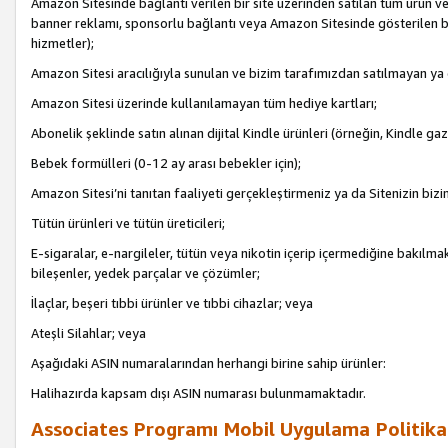
Amazon Sitesinde bağlantı verilen bir site üzerinden satılan tüm ürün ve
banner reklamı, sponsorlu bağlantı veya Amazon Sitesinde gösterilen başk
hizmetler);
Amazon Sitesi aracılığıyla sunulan ve bizim tarafımızdan satılmayan ya
Amazon Sitesi üzerinde kullanılamayan tüm hediye kartları;
Abonelik şeklinde satın alınan dijital Kindle ürünleri (örneğin, Kindle gaz
Bebek formülleri (0-12 ay arası bebekler için);
Amazon Sitesi’ni tanıtan faaliyeti gerçekleştirmeniz ya da Sitenizin bizi
Tütün ürünleri ve tütün üreticileri;
E-sigaralar, e-nargileler, tütün veya nikotin içerip içermediğine bakılmaks
bileşenler, yedek parçalar ve çözümler;
İlaçlar, beşeri tıbbi ürünler ve tıbbi cihazlar; veya
Ateşli Silahlar; veya
Aşağıdaki ASIN numaralarından herhangi birine sahip ürünler:
Halihazırda kapsam dışı ASIN numarası bulunmamaktadır.
Associates Programı Mobil Uygulama Politika