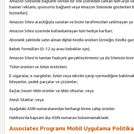
Amazon Sitesinde bağlantı verilen bir site üzerinden satılan tüm ürün ve
banner reklamı, sponsorlu bağlantı veya Amazon Sitesinde gösterilen başk
hizmetler);
Amazon Sitesi aracılığıyla sunulan ve bizim tarafımızdan satılmayan ya
Amazon Sitesi üzerinde kullanılamayan tüm hediye kartları;
Abonelik şeklinde satın alınan dijital Kindle ürünleri (örneğin, Kindle gaz
Bebek formülleri (0-12 ay arası bebekler için);
Amazon Sitesi’ni tanıtan faaliyeti gerçekleştirmeniz ya da Sitenizin bizi
Tütün ürünleri ve tütün üreticileri;
E-sigaralar, e-nargileler, tütün veya nikotin içerip içermediğine bakılmaks
bileşenler, yedek parçalar ve çözümler;
İlaçlar, beşeri tıbbi ürünler ve tıbbi cihazlar; veya
Ateşli Silahlar; veya
Aşağıdaki ASIN numaralarından herhangi birine sahip ürünler:
Halihazırda kapsam dışı ASIN numarası bulunmamaktadır.
Associates Programı Mobil Uygulama Politika