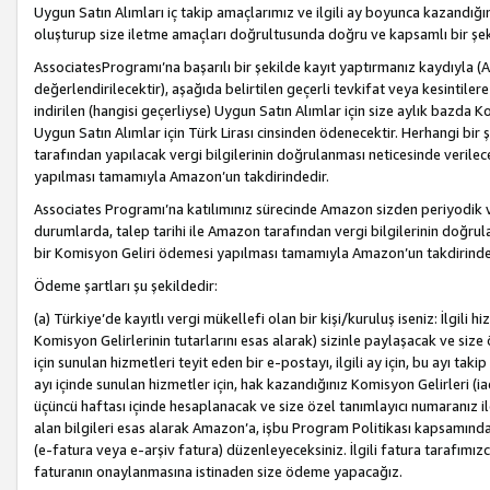
Uygun Satın Alımları iç takip amaçlarımız ve ilgili ay boyunca kazandığ
oluşturup size iletme amaçları doğrultusunda doğru ve kapsamlı bir şek
AssociatesProgramı’na başarılı bir şekilde kayıt yaptırmanız kaydıyla (
değerlendirilecektir), aşağıda belirtilen geçerli tevkifat veya kesintilere
indirilen (hangisi geçerliyse) Uygun Satın Alımlar için size aylık bazda 
Uygun Satın Alımlar için Türk Lirası cinsinden ödenecektir. Herhangi b
tarafından yapılacak vergi bilgilerinin doğrulanması neticesinde verile
yapılması tamamıyla Amazon’un takdirindedir.
Associates Programı’na katılımınız sürecinde Amazon sizden periyodik verg
durumlarda, talep tarihi ile Amazon tarafından vergi bilgilerinin doğru
bir Komisyon Geliri ödemesi yapılması tamamıyla Amazon’un takdirinde
Ödeme şartları şu şekildedir:
(a) Türkiye’de kayıtlı vergi mükellefi olan bir kişi/kuruluş iseniz: İlgili
Komisyon Gelirlerinin tutarlarını esas alarak) sizinle paylaşacak ve siz
için sunulan hizmetleri teyit eden bir e-postayı, ilgili ay için, bu ayı 
ayı içinde sunulan hizmetler için, hak kazandığınız Komisyon Gelirleri (i
üçüncü haftası içinde hesaplanacak ve size özel tanımlayıcı numaranız ile
alan bilgileri esas alarak Amazon’a, işbu Program Politikası kapsamında a
(e-fatura veya e-arşiv fatura) düzenleyeceksiniz. İlgili fatura tarafımı
faturanın onaylanmasına istinaden size ödeme yapacağız.