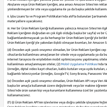
Akışlarını veya Ürün Reklam İçeriğini, ana amacı Amazon Sitesi’nin rek
yönlendirmeyen bir site veya uygulama ile ya da başka şekilde kullanm
ii. İşbu Lisans’ta ve Program Politikaları’nda atıfta bulunulan Şartnamel
materyallere uyacaksınız.
iii. Her bir Ürün Reklam İçeriği kullanımını yalnızca Amazon Sitesi’nin ilg
Reklam İçeriğinin doğrudan en çok ilgili olduğu başka bir sayfa) ve bir Ü
bağlantılandırmayacak ya da herhangi bir Ürün Reklam İçeriği’yle birli
Ürün Reklam İçeriği’yle yakından ilişkili olmayan kısımları, bir Amazon Sit
(d) Önceden açık yazılı onayımız olmadan, bir Ürün Reklam İçeriğini cep 
cihazlarda kullanılması amaçlanan bir sitede veya uygulamada ya da bunl
internet tarayıcısı ile erişilebilen mobil optimizasyonu yapılmamış sitel
kullanılması amaçlanmayan siteler, (2)
Mobil Uygulama Politikası
’nda t
(örneğin, dijital video kayıt cihazları, kablo kutuları veya uydu kutuları,
bağlantılı televizyonlar (örneğin, GoogleTV, Sony Bravia, Panasonic Vier
(e) Önceden açık yazılı onayımız olmadan, Ürün Reklam API veya Veri Ak
başka bir amaçla kullanmak üzere değiştirmek veya bir makine öğrenim
Sitesi’nde ürün sunan kişi veya kurumların kullanımına özel bir yazılım
kullanamazsınız.
(f) (i) Ürün Reklam API’nin işlevlerine veya doğru şekilde işleyişine h