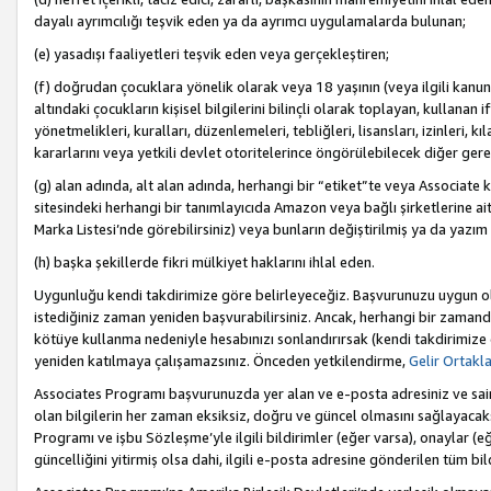
dayalı ayrımcılığı teşvik eden ya da ayrımcı uygulamalarda bulunan;
(e) yasadışı faaliyetleri teşvik eden veya gerçekleştiren;
(f) doğrudan çocuklara yönelik olarak veya 18 yaşının (veya ilgili kanun
altındaki çocukların kişisel bilgilerini bilinçli olarak toplayan, kullana
yönetmelikleri, kuralları, düzenlemeleri, tebliğleri, lisansları, izinleri, k
kararlarını veya yetkili devlet otoritelerince öngörülebilecek diğer gerekl
(g) alan adında, alt alan adında, herhangi bir “etiket”te veya Associate
sitesindeki herhangi bir tanımlayıcıda Amazon veya bağlı şirketlerine ai
Marka Listesi’nde görebilirsiniz) veya bunların değiştirilmiş ya da yazım
(h) başka şekillerde fikri mülkiyet haklarını ihlal eden.
Uygunluğu kendi takdirimize göre belirleyeceğiz. Başvurunuzu uygun o
istediğiniz zaman yeniden başvurabilirsiniz. Ancak, herhangi bir zaman
kötüye kullanma nedeniyle hesabınızı sonlandırırsak (kendi takdirimiz
yeniden katılmaya çalışamazsınız. Önceden yetkilendirme,
Gelir Ortakl
Associates Programı başvurunuzda yer alan ve e-posta adresiniz ve sair ileti
olan bilgilerin her zaman eksiksiz, doğru ve güncel olmasını sağlayacaks
Programı ve işbu Sözleşme’yle ilgili bildirimler (eğer varsa), onaylar (eğ
güncelliğini yitirmiş olsa dahi, ilgili e-posta adresine gönderilen tüm bil