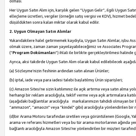
olması.
Her Uygun Satın Alım için, karşılık gelen “Uygun Gelir”, ilgili Uygun Satın
elleçleme ücretleri, vergiler (örneğin satış vergisi ve KDV), hizmet bedell
düşüldükten sonra kalan miktar olarak kabul edilir.
2. Uygun Olmayan Satın Alımlar
Yukarıdakilere halel getirmemek kaydıyla, Uygun Satın Alımlar, işbu Ass
olmak üzere, zaman zaman yayınlayabileceğimiz ve Associates Programı’
(“
Program Dokümanları
”) ihlali ile birlikte gerçekleştirilmesi halinde
Ayrıca, aksi takdirde Uygun Satın Alım olarak kabul edilebilecek aşağıda
(a) Sözleşme’nizin feshinin ardından satın alınan Ürünler;
(b) iptal, iade veya para iadesi talebi başlatılmış Ürün siparişleri;
(c) Amazon Sitesi’ne sizin katılımınız ile açık artırma veya satın alma yol
herhangi bir reklam aracılığıyla, teklif verme veya açık artırmalara ka
(aşağıdaki bağlantılar aracılığıyla markalarımızın tahdidi olmayan bir lis
“ammazon", “amaozn" veya “kindel" gibi) aracılığıyla yönlendirilen bir 
(d)bir Arama Motoru tarafından üretilen veya görüntülenen (Google, Ya
arama ve referans hizmetleri veya bu tür arama motorlarının ağında yer 
bağlantı aracılığıyla Amazon Sitesi’ne yönlendirilen bir müşteri tarafınd