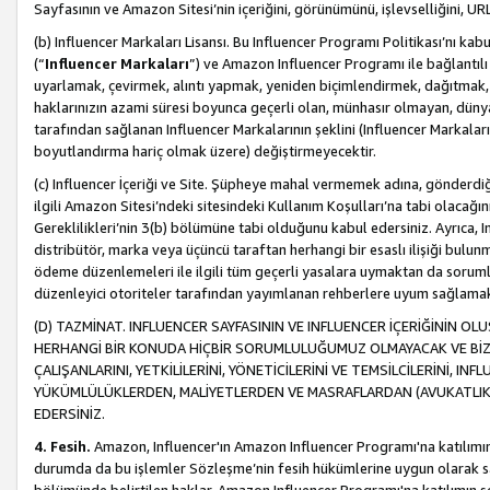
Sayfasının ve Amazon Sitesi’nin içeriğini, görünümünü, işlevselliğini, URL'
(b) Influencer Markaları Lisansı. Bu Influencer Programı Politikası’nı kab
(“
Influencer Markaları
”) ve Amazon Influencer Programı ile bağlantı
uyarlamak, çevirmek, alıntı yapmak, yeniden biçimlendirmek, dağıtmak, il
haklarınızın azami süresi boyunca geçerli olan, münhasır olmayan, dünya
tarafından sağlanan Influencer Markalarının şeklini (Influencer Markal
boyutlandırma hariç olmak üzere) değiştirmeyecektir.
(c) Influencer İçeriği ve Site. Şüpheye mahal vermemek adına, gönderdiğin
ilgili Amazon Sitesi’ndeki sitesindeki Kullanım Koşulları’na tabi olacağı
Gereklilikleri’nin 3(b) bölümüne tabi olduğunu kabul edersiniz. Ayrıca, Inf
distribütör, marka veya üçüncü taraftan herhangi bir esaslı ilişiği bul
ödeme düzenlemeleri ile ilgili tüm geçerli yasalara uymaktan da soruml
düzenleyici otoriteler tarafından yayımlanan rehberlere uyum sağlama
(D) TAZMİNAT. INFLUENCER SAYFASININ VE INFLUENCER İÇERİĞİNİN OL
HERHANGİ BİR KONUDA HİÇBİR SORUMLULUĞUMUZ OLMAYACAK VE BİZİ, B
ÇALIŞANLARINI, YETKİLİLERİNİ, YÖNETİCİLERİNİ VE TEMSİLCİLERİNİ, IN
YÜKÜMLÜLÜKLERDEN, MALİYETLERDEN VE MASRAFLARDAN (AVUKATLIK 
EDERSİNİZ.
4. Fesih.
Amazon, Influencer'ın Amazon Influencer Programı'na katılımını a
durumda da bu işlemler Sözleşme’nin fesih hükümlerine uygun olarak sağl