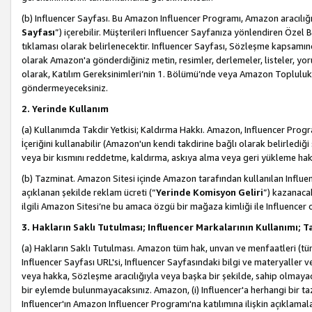
(b) Influencer Sayfası. Bu Amazon Influencer Programı, Amazon aracılığı
Sayfası
”) içerebilir. Müşterileri Influencer Sayfanıza yönlendiren Özel B
tıklaması olarak belirlenecektir. Influencer Sayfası, Sözleşme kapsamınd
olarak Amazon'a gönderdiğiniz metin, resimler, derlemeler, listeler, yorum
olarak, Katılım Gereksinimleri’nin 1. Bölümü’nde veya Amazon Topluluk Ku
göndermeyeceksiniz.
2. Yerinde Kullanım
(a) Kullanımda Takdir Yetkisi; Kaldırma Hakkı. Amazon, Influencer Progra
İçeriğini kullanabilir (Amazon'un kendi takdirine bağlı olarak belirledi
veya bir kısmını reddetme, kaldırma, askıya alma veya geri yükleme hakkı
(b) Tazminat. Amazon Sitesi içinde Amazon tarafından kullanılan Influencer
açıklanan şekilde reklam ücreti (“
Yerinde Komisyon Geliri
”) kazanaca
ilgili Amazon Sitesi’ne bu amaca özgü bir mağaza kimliği ile Influencer 
3. Hakların Saklı Tutulması; Influencer Markalarının Kullanımı;
(a) Hakların Saklı Tutulması. Amazon tüm hak, unvan ve menfaatleri (tüm 
Influencer Sayfası URL'si, Influencer Sayfasındaki bilgi ve materyaller
veya hakka, Sözleşme aracılığıyla veya başka bir şekilde, sahip olmayac
bir eylemde bulunmayacaksınız. Amazon, (i) Influencer'a herhangi bir t
Influencer'ın Amazon Influencer Programı'na katılımına ilişkin açıklamal