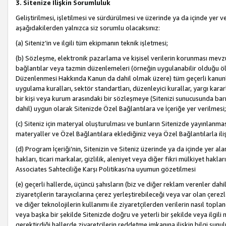
3. Sitenize İlişkin Sorumluluk
Geliştirilmesi, işletilmesi ve sürdürülmesi ve üzerinde ya da içinde yer ve
aşağıdakilerden yalnızca siz sorumlu olacaksınız:
(a) Siteniz’in ve ilgili tüm ekipmanın teknik işletmesi;
(b) Sözleşme, elektronik pazarlama ve kişisel verilerin korunması mevzua
bağlantılar veya tazmin düzenlemeleri (örneğin uygulanabilir olduğu ölç
Düzenlenmesi Hakkında Kanun da dahil olmak üzere) tüm geçerli kanunlar, y
uygulama kuralları, sektör standartları, düzenleyici kurallar, yargı kararl
bir kişi veya kurum arasındaki bir sözleşmeye (Sitenizi sunucusunda barı
dahil) uygun olarak Sitenizde Özel Bağlantılara ve İçeriğe yer verilmesi;
(c) Siteniz için materyal oluşturulması ve bunların Sitenizde yayınlanmas
materyaller ve Özel Bağlantılara eklediğiniz veya Özel Bağlantılarla ili
(d) Program İçeriği’nin, Sitenizin ve Siteniz üzerinde ya da içinde yer al
hakları, ticari markalar, gizlilik, aleniyet veya diğer fikri mülkiyet hak
Associates Sahteciliğe Karşı Politikası’na uyumun gözetilmesi
(e) geçerli hallerde, üçüncü şahısların (biz ve diğer reklam verenler dah
ziyaretçilerin tarayıcılarına çerez yerleştirebileceği veya var olan çerezler
ve diğer teknolojilerin kullanımı ile ziyaretçilerden verilerin nasıl toplandı
veya başka bir şekilde Sitenizde doğru ve yeterli bir şekilde veya ilgili 
gerektirdiği hallerde ziyaretçilerin reddetme imkanına ilişkin bilgi sunul