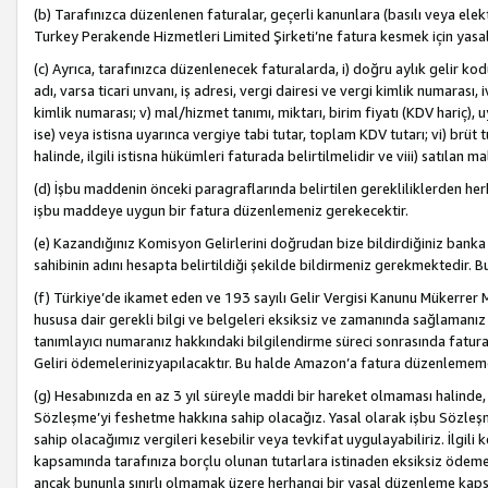
(b) Tarafınızca düzenlenen faturalar, geçerli kanunlara (basılı veya ele
Turkey Perakende Hizmetleri Limited Şirketi’ne fatura kesmek için yasal
(c) Ayrıca, tarafınızca düzenlenecek faturalarda, i) doğru aylık gelir kodu
adı, varsa ticari unvanı, iş adresi, vergi dairesi ve vergi kimlik numarası,
kimlik numarası; v) mal/hizmet tanımı, miktarı, birim fiyatı (KDV hariç)
ise) veya istisna uyarınca vergiye tabi tutar, toplam KDV tutarı; vi) brüt 
halinde, ilgili istisna hükümleri faturada belirtilmelidir ve viii) satılan 
(d) İşbu maddenin önceki paragraflarında belirtilen gerekliliklerden he
işbu maddeye uygun bir fatura düzenlemeniz gerekecektir.
(e) Kazandığınız Komisyon Gelirlerini doğrudan bize bildirdiğiniz banka
sahibinin adını hesapta belirtildiği şekilde bildirmeniz gerekmektedir. 
(f) Türkiye’de ikamet eden ve 193 sayılı Gelir Vergisi Kanunu Mükerrer 
hususa dair gerekli bilgi ve belgeleri eksiksiz ve zamanında sağlamanız
tanımlayıcı numaranız hakkındaki bilgilendirme süreci sonrasında fatur
Geliri ödemelerinizyapılacaktır. Bu halde Amazon’a fatura düzenlemem
(g) Hesabınızda en az 3 yıl süreyle maddi bir hareket olmaması halinde
Sözleşme’yi feshetme hakkına sahip olacağız. Yasal olarak işbu Sözl
sahip olacağımız vergileri kesebilir veya tevkifat uygulayabiliriz. İlgil
kapsamında tarafınıza borçlu olunan tutarlara istinaden eksiksiz ödeme
ancak bununla sınırlı olmamak üzere herhangi bir yasal düzenleme kap