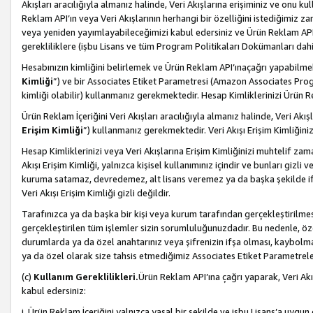
Akışları aracılığıyla almanız halinde, Veri Akışlarına erişiminiz ve onu k
Reklam API’ın veya Veri Akışlarının herhangi bir özelliğini istediğimiz
veya yeniden yayımlayabileceğimizi kabul edersiniz ve Ürün Reklam API’a v
gerekliliklere (işbu Lisans ve tüm Program Politikaları Dokümanları da
Hesabınızın kimliğini belirlemek ve Ürün Reklam API’ınaçağrı yapabilmek i
Kimliği
”) ve bir Associates Etiket Parametresi (Amazon Associates Prog
kimliği olabilir) kullanmanız gerekmektedir. Hesap Kimliklerinizi Ürün R
Ürün Reklam İçeriğini Veri Akışları aracılığıyla almanız halinde, Veri Akış
Erişim Kimliği
”) kullanmanız gerekmektedir. Veri Akışı Erişim Kimliğiniz
Hesap Kimliklerinizi veya Veri Akışlarına Erişim Kimliğinizi muhtelif zama
Akışı Erişim Kimliği, yalnızca kişisel kullanımınız içindir ve bunları giz
kuruma satamaz, devredemez, alt lisans veremez ya da başka şekilde ifşa
Veri Akışı Erişim Kimliği gizli değildir.
Tarafınızca ya da başka bir kişi veya kurum tarafından gerçekleştirilmes
gerçekleştirilen tüm işlemler sizin sorumluluğunuzdadır. Bu nedenle, öze
durumlarda ya da özel anahtarınız veya şifrenizin ifşa olması, kaybolmas
ya da özel olarak size tahsis etmediğimiz Associates Etiket Parametreleri
(c)
Kullanım Gereklilikleri.
Ürün Reklam API’ına çağrı yaparak, Veri Akı
kabul edersiniz:
i. Ürün Reklam İçeriğini yalnızca yasal bir şekilde ve işbu Lisans’a uygun