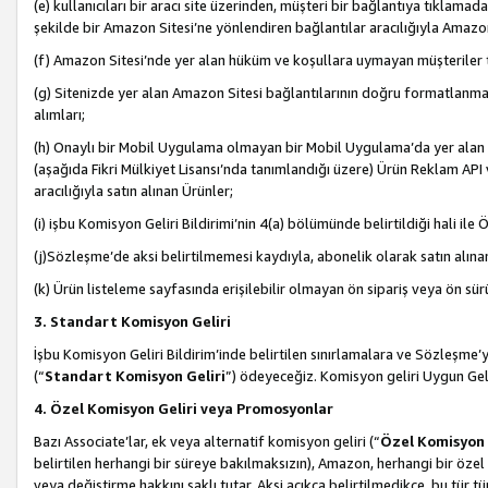
(e) kullanıcıları bir aracı site üzerinden, müşteri bir bağlantıya tıkla
şekilde bir Amazon Sitesi’ne yönlendiren bağlantılar aracılığıyla Amazon
(f) Amazon Sitesi’nde yer alan hüküm ve koşullara uymayan müşteriler t
(g) Sitenizde yer alan Amazon Sitesi bağlantılarının doğru formatlanm
alımları;
(h) Onaylı bir Mobil Uygulama olmayan bir Mobil Uygulama’da yer alan b
(aşağıda Fikri Mülkiyet Lisansı’nda tanımlandığı üzere) Ürün Reklam API
aracılığıyla satın alınan Ürünler;
(i) işbu Komisyon Geliri Bildirimi’nin 4(a) bölümünde belirtildiği hali ile Ö
(j)Sözleşme’de aksi belirtilmemesi kaydıyla, abonelik olarak satın alına
(k) Ürün listeleme sayfasında erişilebilir olmayan ön sipariş veya ön sü
3. Standart Komisyon Geliri
İşbu Komisyon Geliri Bildirim’inde belirtilen sınırlamalara ve Sözleşme
(“
Standart Komisyon Geliri
”) ödeyeceğiz. Komisyon geliri Uygun Ge
4. Özel Komisyon Geliri veya Promosyonlar
Bazı Associate’lar, ek veya alternatif komisyon geliri (“
Özel Komisyon 
belirtilen herhangi bir süreye bakılmaksızın), Amazon, herhangi bir 
veya değiştirme hakkını saklı tutar. Aksi açıkça belirtilmedikçe, bu tür