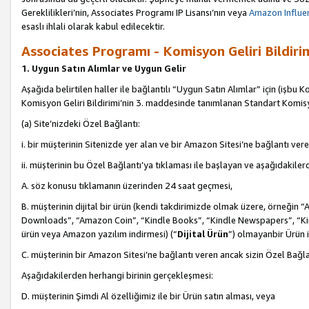
Gereklilikleri’nin, Associates Programı IP Lisansı’nın veya
Amazon Influen
esaslı ihlali olarak kabul edilecektir.
Associates Programı - Komisyon Geliri Bildiri
1. Uygun Satın Alımlar ve Uygun Gelir
Aşağıda belirtilen haller ile bağlantılı “Uygun Satın Alımlar” için (işbu K
Komisyon Geliri Bildirimi’nin 3. maddesinde tanımlanan Standart Komis
(a) Site’nizdeki Özel Bağlantı:
i. bir müşterinin Sitenizde yer alan ve bir Amazon Sitesi’ne bağlantı ver
ii. müşterinin bu Özel Bağlantı’ya tıklaması ile başlayan ve aşağıdakile
A. söz konusu tıklamanın üzerinden 24 saat geçmesi,
B. müşterinin dijital bir ürün (kendi takdirimizde olmak üzere, örneğ
Downloads”, “Amazon Coin”, “Kindle Books”, “Kindle Newspapers”, “Kind
ürün veya Amazon yazılım indirmesi) (“
Dijital Ürün
”) olmayanbir Ürün i
C. müşterinin bir Amazon Sitesi’ne bağlantı veren ancak sizin Özel Bağla
Aşağıdakilerden herhangi birinin gerçekleşmesi:
D. müşterinin Şimdi Al özelliğimiz ile bir Ürün satın alması, veya