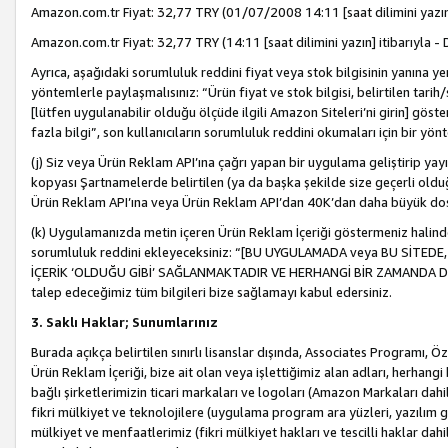
Amazon.com.tr Fiyat: 32,77 TRY (01/07/2008 14:11 [saat dilimini yazın] 
Amazon.com.tr Fiyat: 32,77 TRY (14:11 [saat dilimini yazın] itibarıyla - 
Ayrıca, aşağıdaki sorumluluk reddini fiyat veya stok bilgisinin yanına yer
yöntemlerle paylaşmalısınız: “Ürün fiyat ve stok bilgisi, belirtilen tarih
[lütfen uygulanabilir olduğu ölçüde ilgili Amazon Siteleri’ni girin] göste
fazla bilgi”, son kullanıcıların sorumluluk reddini okumaları için bir yön
(j) Siz veya Ürün Reklam API’ına çağrı yapan bir uygulama geliştirip ya
kopyası Şartnamelerde belirtilen (ya da başka şekilde size geçerli olduğ
Ürün Reklam API’ına veya Ürün Reklam API’dan 40K’dan daha büyük do
(k) Uygulamanızda metin içeren Ürün Reklam İçeriği göstermeniz halinde
sorumluluk reddini ekleyeceksiniz: “[BU UYGULAMADA veya BU SİTEDE,
İÇERİK ‘OLDUĞU GİBİ’ SAĞLANMAKTADIR VE HERHANGİ BİR ZAMANDA DEĞİŞ
talep edeceğimiz tüm bilgileri bize sağlamayı kabul edersiniz.
3. Saklı Haklar; Sunumlarınız
Burada açıkça belirtilen sınırlı lisanslar dışında, Associates Programı, Ö
Ürün Reklam İçeriği, bize ait olan veya işlettiğimiz alan adları, herhangi
bağlı şirketlerimizin ticari markaları ve logoları (Amazon Markaları dah
fikri mülkiyet ve teknolojilere (uygulama program ara yüzleri, yazılım gel
mülkiyet ve menfaatlerimiz (fikri mülkiyet hakları ve tescilli haklar dahil)