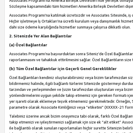
Associates Programı’na Amerika Birleşik Devletleri’nde yerleşik olmayan b
Sözleşme kapsamındaki tüm hizmetleri Amerika Birleşik Devletleri dışınd
Associates Programı'na katılmak ücretsizdir ve Associates Sitesinde, iş
Hiçbir işletmeye İş Ortakları’na ücretli kurulum veya danışmanlık hizme
dahi size ödeme karşılığında hizmetler sunmaya çalışırsa dikkatli olun.
2. Sitenizde Yer Alan Bağlantılar
(a) Özel Bağlantılar
Associates Programı’na başvurduktan sonra Siteniz’de Özel Bağlantılara y
raporlanmasını ve tahakkuk ettirilmesini sağlar. Özel Bağlantıların size
(b) Tüm Özel Bağlantılar için Geçerli Genel Gereklilikler
Özel Bağlantıları kendiniz oluşturabilirsiniz veya bizim tarafımızdan size
bildirmemiz halinde, ilgili bağlantı türlerini Sitenizde göstermeyi durdu
tarzından ve yerleşiminden ve (sizin tarafınızdan oluşturulan veya bizi
yönlendirmelerini uygun şekilde takip etmemiz için gereken formatı içer
yer işareti olarak eklemeye teşvik etmemeniz gerekmektedir. Örneğin, 
parametre olarak Associate Kimliğinizi veya “etiketini” (XXXXX-21 for
Talebiniz üzerine ancak bizim onayımıza tabi olarak, farklı Özel Bağlantı
takip etmenizi ve iyileştirmenizi sağlamak için size ek “alt etiket” Assoc
ile bağlantılı olarak sunulan raporlamaları hiçbir surette Sitenizin belirli 