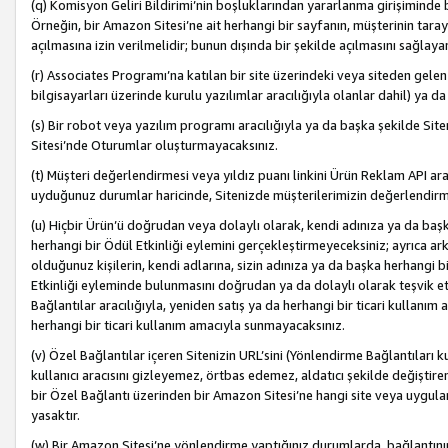
(q) Komisyon Geliri Bildirimi’nin boşluklarından yararlanma girişiminde
Örneğin, bir Amazon Sitesi’ne ait herhangi bir sayfanın, müşterinin tara
açılmasına izin verilmelidir; bunun dışında bir şekilde açılmasını sağlay
(r) Associates Programı’na katılan bir site üzerindeki veya siteden gele
bilgisayarları üzerinde kurulu yazılımlar aracılığıyla olanlar dahil) ya 
(s) Bir robot veya yazılım programı aracılığıyla ya da başka şekilde 
Sitesi’nde Oturumlar oluşturmayacaksınız.
(t) Müşteri değerlendirmesi veya yıldız puanı linkini Ürün Reklam API aracı
uyduğunuz durumlar haricinde, Sitenizde müşterilerimizin değerlendirme
(u) Hiçbir Ürün’ü doğrudan veya dolaylı olarak, kendi adınıza ya da başk
herhangi bir Ödül Etkinliği eylemini gerçekleştirmeyeceksiniz; ayrıca arkada
olduğunuz kişilerin, kendi adlarına, sizin adınıza ya da başka herhangi b
Etkinliği eyleminde bulunmasını doğrudan ya da dolaylı olarak teşvik 
Bağlantılar aracılığıyla, yeniden satış ya da herhangi bir ticari kullanı
herhangi bir ticari kullanım amacıyla sunmayacaksınız.
(v) Özel Bağlantılar içeren Sitenizin URL’sini (Yönlendirme Bağlantıları 
kullanıcı aracısını gizleyemez, örtbas edemez, aldatıcı şekilde değişti
bir Özel Bağlantı üzerinden bir Amazon Sitesi’ne hangi site veya uygula
yasaktır.
(w) Bir Amazon Sitesi’ne yönlendirme yaptığınız durumlarda, bağlantının