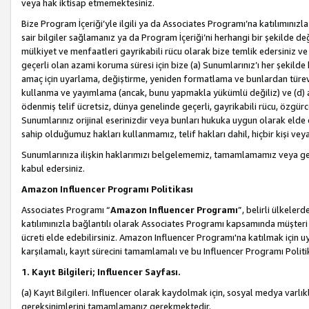
veya hak iktisap etmemektesiniz.
Bize Program İçeriği’yle ilgili ya da Associates Programı’na katılımınızla 
sair bilgiler sağlamanız ya da Program İçeriği’ni herhangi bir şekilde değ
mülkiyet ve menfaatleri gayrikabili rücu olarak bize temlik edersiniz v
geçerli olan azami koruma süresi için bize (a) Sunumlarınız’ı her şekild
amaç için uyarlama, değiştirme, yeniden formatlama ve bunlardan türev e
kullanma ve yayımlama (ancak, bunu yapmakla yükümlü değiliz) ve (d) aşağ
ödenmiş telif ücretsiz, dünya genelinde geçerli, gayrikabili rücu, özgürce 
Sunumlarınız orijinal eserinizdir veya bunları hukuka uygun olarak elde et
sahip olduğumuz hakları kullanmamız, telif hakları dahil, hiçbir kişi vey
Sunumlarınıza ilişkin haklarımızı belgelememiz, tamamlamamız veya geç
kabul edersiniz.
Amazon Influencer Programı Politikası
Associates Programı “
Amazon Influencer Programı
”, belirli ülkele
katılımınızla bağlantılı olarak Associates Programı kapsamında müşteri 
ücreti elde edebilirsiniz. Amazon Influencer Programı'na katılmak için u
karşılamalı, kayıt sürecini tamamlamalı ve bu Influencer Programı Politi
1. Kayıt Bilgileri; Influencer Sayfası.
(a) Kayıt Bilgileri. Influencer olarak kaydolmak için, sosyal medya varlık
gereksinimlerini tamamlamanız gerekmektedir.