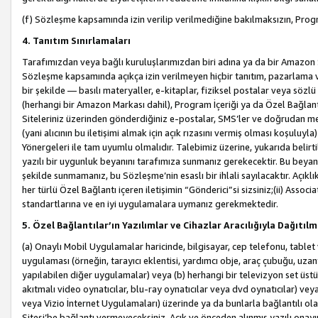
(f) Sözleşme kapsamında izin verilip verilmediğine bakılmaksızın, Progr
4. Tanıtım Sınırlamaları
Tarafımızdan veya bağlı kuruluşlarımızdan biri adına ya da bir Amazon 
Sözleşme kapsamında açıkça izin verilmeyen hiçbir tanıtım, pazarlama v
bir şekilde — basılı materyaller, e-kitaplar, fiziksel postalar veya söz
(herhangi bir Amazon Markası dahil), Program İçeriği ya da Özel Bağlant
Siteleriniz üzerinden gönderdiğiniz e-postalar, SMS’ler ve doğrudan mesaj
(yani alıcının bu iletişimi almak için açık rızasını vermiş olması koşul
Yönergeleri ile tam uyumlu olmalıdır. Talebimiz üzerine, yukarıda belir
yazılı bir uygunluk beyanını tarafımıza sunmanız gerekecektir. Bu beyanı
şekilde sunmamanız, bu Sözleşme’nin esaslı bir ihlali sayılacaktır. Açık
her türlü Özel Bağlantı içeren iletişimin “Gönderici”si sizsiniz;(ii) Asso
standartlarına ve en iyi uygulamalara uymanız gerekmektedir.
5. Özel Bağlantılar’ın Yazılımlar ve Cihazlar Aracılığıyla Dağıtılm
(a) Onaylı Mobil Uygulamalar haricinde, bilgisayar, cep telefonu, tablet 
uygulaması (örneğin, tarayıcı eklentisi, yardımcı obje, araç çubuğu, uzan
yapılabilen diğer uygulamalar) veya (b) herhangi bir televizyon set üstü k
akıtmalı video oynatıcılar, blu-ray oynatıcılar veya dvd oynatıcılar) ve
veya Vizio İnternet Uygulamaları) üzerinde ya da bunlarla bağlantılı o
Sitesi’be bağlantı vermeyeceksiniz. Açık ve önceden alınmış yazılı onay