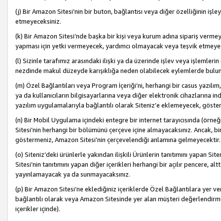
(j) Bir Amazon Sitesi’nin bir buton, bağlantısı veya diğer özelliğinin 
etmeyeceksiniz.
(k) Bir Amazon Sitesi’nde başka bir kişi veya kurum adına sipariş verm
yapması için yetki vermeyecek, yardımcı olmayacak veya teşvik etmeyec
(l) Sizinle tarafımız arasındaki ilişki ya da üzerinde işlev veya işlemler
nezdinde makul düzeyde karışıklığa neden olabilecek eylemlerde bulu
(m) Özel Bağlantıları veya Program İçeriği’ni, herhangi bir casus yazılım,
ya da kullanıcıların bilgisayarlarına veya diğer elektronik cihazlarına 
yazılım uygulamalarıyla bağlantılı olarak Siteniz’e eklemeyecek, göst
(n) Bir Mobil Uygulama içindeki entegre bir internet tarayıcısında (örn
Sitesi’nin herhangi bir bölümünü çerçeve içine almayacaksınız. Ancak, bi
göstermeniz, Amazon Sitesi’nin çerçevelendiği anlamına gelmeyecektir.
(o) Siteniz’deki ürünlerle yakından ilişkili Ürünlerin tanıtımını yapan Si
Sitesi’nin tanıtımını yapan diğer içerikleri herhangi bir açılır pencere, a
yayınlamayacak ya da sunmayacaksınız.
(p) Bir Amazon Sitesi’ne eklediğiniz içeriklerde Özel Bağlantılara yer v
bağlantılı olarak veya Amazon Sitesinde yer alan müşteri değerlendirmele
içerikler içinde).