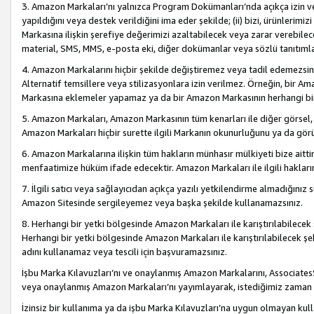
3. Amazon Markaları’nı yalnızca Program Dokümanları’nda açıkça izin ver
yapıldığını veya destek verildiğini ima eder şekilde; (ii) bizi, ürünlerim
Markasına ilişkin şerefiye değerimizi azaltabilecek veya zarar verebilec
material, SMS, MMS, e-posta eki, diğer dokümanlar veya sözlü tanıtıml
4. Amazon Markalarını hiçbir şekilde değiştiremez veya tadil edemezsin
Alternatif temsillere veya stilizasyonlara izin verilmez. Örneğin, bir A
Markasına eklemeler yapamaz ya da bir Amazon Markasının herhangi bir
5. Amazon Markaları, Amazon Markasının tüm kenarları ile diğer görsel, 
Amazon Markaları hiçbir surette ilgili Markanın okunurluğunu ya da görü
6. Amazon Markalarına ilişkin tüm hakların münhasır mülkiyeti bize aitt
menfaatimize hüküm ifade edecektir. Amazon Markaları ile ilgili hakları
7. İlgili satıcı veya sağlayıcıdan açıkça yazılı yetkilendirme almadığınız s
Amazon Sitesinde sergileyemez veya başka şekilde kullanamazsınız.
8. Herhangi bir yetki bölgesinde Amazon Markaları ile karıştırılabilecek
Herhangi bir yetki bölgesinde Amazon Markaları ile karıştırılabilecek şek
adını kullanamaz veya tescili için başvuramazsınız.
İşbu Marka Kılavuzları’nı ve onaylanmış Amazon Markalarını, AssociatesSi
veya onaylanmış Amazon Markaları’nı yayımlayarak, istediğimiz zaman v
İzinsiz bir kullanıma ya da işbu Marka Kılavuzları’na uygun olmayan kul