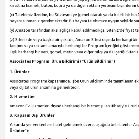
kısaltma hizmeti, buton, köprü ya da diğer reklam yerleşim biçimlerini 
(x) Talebimiz üzerine, bu Sözleşmeye (genel olarak ya da belirli bir hük
beyanı sunmanız gerekmektedir. Bu beyanı talebimize uygun şekilde sunma
(y) Amazon tarafından aksi açıkça kabul edilmedikçe, Siteniz’de fiyat tak
(z) Sitenizde veya başka bir şekilde, Amazon Sitesi dışında herhangi bi
tanıtımı veya reklamı amacıyla herhangi bir Program İçeriğini gösterem
ilgili herhangi bir veri, görsel, metin veya diğer bilgi ya da içeriği Si
Associates Programı Ürün Bildirimi (“Ürün Bildirimi”)
1. Ürünler
Associates Programı kapsamında, işbu Ürün Bildirimi’nde tanımlanan ekle
veya dijital ürün anlamına gelmektedir.
2. Hizmetler
Amazon Ev Hizmetleri dışında herhangi bir hizmet şu an itibariyle Ürünl
3. Kapsam Dışı Ürünler
Yukarıda yer verilenlere halel gelmemek üzere, aşağıda belirtilenler Ass
Ürünler
”):