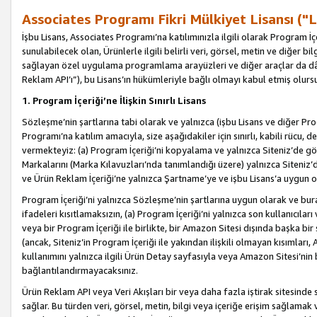
Associates Programı Fikri Mülkiyet Lisansı ("L
İşbu Lisans, Associates Programı’na katılımınızla ilgili olarak Program İ
sunulabilecek olan, Ürünlerle ilgili belirli veri, görsel, metin ve diğer bilg
sağlayan özel uygulama programlama arayüzleri ve diğer araçlar da dâh
Reklam API’ı”), bu Lisans’ın hükümleriyle bağlı olmayı kabul etmiş olurs
1. Program İçeriği’ne İlişkin Sınırlı Lisans
Sözleşme’nin şartlarına tabi olarak ve yalnızca (işbu Lisans ve diğer Pr
Programı’na katılım amacıyla, size aşağıdakiler için sınırlı, kabili rücu, 
vermekteyiz: (a) Program İçeriği’ni kopyalama ve yalnızca Siteniz’de gö
Markalarını (Marka Kılavuzları’nda tanımlandığı üzere) yalnızca Siteniz’
ve Ürün Reklam İçeriği’ne yalnızca Şartname’ye ve işbu Lisans’a uygun 
Program İçeriği’ni yalnızca Sözleşme’nin şartlarına uygun olarak ve bura
ifadeleri kısıtlamaksızın, (a) Program İçeriği’ni yalnızca son kullanıcılar
veya bir Program İçeriği ile birlikte, bir Amazon Sitesi dışında başka bi
(ancak, Siteniz’in Program İçeriği ile yakından ilişkili olmayan kısımları,
kullanımını yalnızca ilgili Ürün Detay sayfasıyla veya Amazon Sitesi’nin 
bağlantılandırmayacaksınız.
Ürün Reklam API veya Veri Akışları bir veya daha fazla iştirak sitesinde s
sağlar. Bu türden veri, görsel, metin, bilgi veya içeriğe erişim sağlama