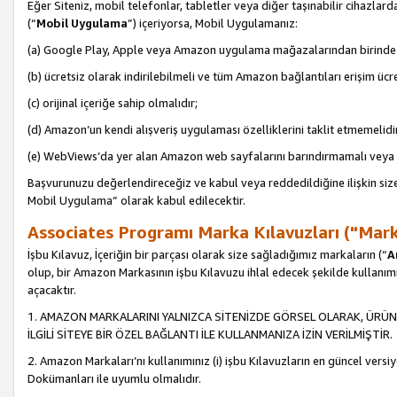
Eğer Siteniz, mobil telefonlar, tabletler veya diğer taşınabilir cihazlar
(“
Mobil Uygulama
”) içeriyorsa, Mobil Uygulamanız:
(a) Google Play, Apple veya Amazon uygulama mağazalarından birinde 
(b) ücretsiz olarak indirilebilmeli ve tüm Amazon bağlantıları erişim ücre
(c) orijinal içeriğe sahip olmalıdır;
(d) Amazon’un kendi alışveriş uygulaması özelliklerini taklit etmemelidi
(e) WebViews’da yer alan Amazon web sayfalarını barındırmamalı veya
Başvurunuzu değerlendireceğiz ve kabul veya reddedildiğine ilişkin si
Mobil Uygulama” olarak kabul edilecektir.
Associates Programı Marka Kılavuzları ("Mark
İşbu Kılavuz, İçeriğin bir parçası olarak size sağladığımız markaların (“
A
olup, bir Amazon Markasının işbu Kılavuzu ihlal edecek şekilde kullanım
açacaktır.
1. AMAZON MARKALARINI YALNIZCA SİTENİZDE GÖRSEL OLARAK, ÜRÜN
İLGİLİ SİTEYE BİR ÖZEL BAĞLANTI İLE KULLANMANIZA İZİN VERİLMİŞTİR.
2. Amazon Markaları’nı kullanımınız (i) işbu Kılavuzların en güncel versiy
Dokümanları ile uyumlu olmalıdır.