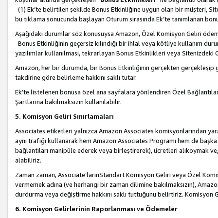
(1) Ek’te belirtilen şekilde Bonus Etkinliğine uygun olan bir müşteri, S
bu tıklama sonucunda başlayan Oturum sırasında Ek’te tanımlanan bon
Aşağıdaki durumlar söz konusuysa Amazon, Özel Komisyon Geliri öde
Bonus Etkinliğinin geçersiz kılındığı bir ihlal veya kötüye kullanım dur
yazılımlar kullanılması, tekrarlayan Bonus Etkinlikleri veya Sitenizdek
Amazon, her bir durumda, bir Bonus Etkinliğinin gerçekten gerçekleşip 
takdirine göre belirleme hakkını saklı tutar.
Ek’te listelenen bonusa özel ana sayfalara yönlendiren Özel Bağlantılar, 
Şartlarına bakılmaksızın kullanılabilir.
5. Komisyon Geliri Sınırlamaları
Associates etiketleri yalnızca Amazon Associates komisyonlarından yarar
aynı trafiği kullanarak hem Amazon Associates Programı hem de başka b
bağlantıları manipüle ederek veya birleştirerek), ücretleri alıkoymak 
alabiliriz.
Zaman zaman, Associate’larınStandart Komisyon Geliri veya Özel Komisy
vermemek adına (ve herhangi bir zaman dilimine bakılmaksızın), Amazon
durdurma veya değiştirme hakkını saklı tuttuğunu belirtiriz. Komisyon Gel
6. Komisyon Gelirlerinin Raporlanması ve Ödemeler