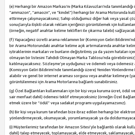
(e) Herhangi bir Amazon Markası’nı (Marka Kılavuzları’nda tanımlandığı ü
“ammazon”, “amaozn”, ve “kindel”) herhangi bir Arama Motorunda kulla
ettirmeye çalışmayacaksınız; Sahip olduğumuz diğer hak veya yasal çöz
sonuçlarıyla ilişkili olarak reklam içeriğinizi görüntülemek için kullanıl
(örneğin, negatif anahtar kelime teklifleri ile çıkarma talebi) sağlayaca
(f) Yapacağınız ücretli arama reklamının bir (Komisyon Geliri Bildirimi’
bir Arama Motorundaki anahtar kelime açık artırmalarında anahtar kelim
iştiraklerinin markaları ve bunların değiştirilmiş ya da yazım hataları iç
olmayan bir listesini Tahdidi Olmayan Marka Tablosu’nda görebilirsiniz)
katılmayacaksınız. Sözleşme’ye uyduğunuz ve ödemeli veya ödemesiz ara
(Komisyon Geliri Bildirimi’nde tanımlandığı üzere) Yeniden Yönlendirme 
alabilir ve genel bir internet araması sorgusu veya anahtar kelimeye (y
görüntülenmesi için Arama Motorlarına bağlantı sunabilirsiniz.
(g) Özel Bağlantıları kullanmaları için bir kişi veya kuruma ücret, ödül 
sair menfaat dahil) ödemesi teklif etmeyeceksiniz (örneğin Özel Bağlantıl
etmek üzere bir “ödül” veya sadakat programı uygulayamazsınız).
(h) Bir kişi veya kurum tarafından bize ibraz edilen herhangi bir elekt
yönlendirmeyecek, okumayacak, yorumlamayacak ya da doldurmayacak
(i) Müşterilerimiz tarafından bir Amazon Sitesi’yle bağlantılı olarak kulla
dahil) talep etmeyecek, toplamayacak, elde etmeyecek, saklamayacak,