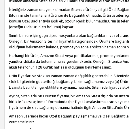
izlemek amacıyla Sitenize gelen kullanıcılara dinamik olarak alt etiketl
İstediğiniz zaman onayımız olmadan Sitenize Ürün (ve ilgili Özel Bağlantı
Bildiriminde tanımlanan) Ürünler ile bağlantılı olmalıdır. Ürün listeleri
konusu Özel Bağlantıyla ilgili ek, özgün içerik bulunmalıdır.Ürün listele
(örneğin Gıda Ürünleri bölümü) kapsar.
Sınırlı bir süre için geçerli promosyonlara olan bağlantıların ve refera
Örneğin, bir Amazon Sitesinin kıyafet kategorisindeki Ürünlere bağlant
olduğunu belirtmeniz halinde, promosyon sona erdikten hemen sonra %15
Herhangi bir Ürün, Amazon Sitesi veya politikalarımız, promosyonlarımız
yanıltıcı iddialarda bulunmamanız gerekmektedir. Örneğin, Sitenize Amazon
akıllı telefonun 128 GB’lık hafızası olduğunu belirtemezsiniz.
Ürün fiyatları ve stokları zaman zaman değişiklik gösterebilir. Sitenizde 
stok bilgilerinin gösterildiği bağlantıyı bizim sağlamamız veya (b) Ürün f
Lisansta belirtilen gerekliliklere uymanız halinde, Sitenizde fiyat ve stok 
Ayrıca, Sitenizde bir Ürün’ün fiyatını, bir Amazon Sitesi dışında bir inte
birlikte “karşılaştırma” formatında (bir fiyat karşılaştırma aracı veya 
fiyatı hem de size sağlamış olmamız halinde ilgili Amazon Sitesi’nde Ür
Amazon üzerinde hiçbir Özel Bağlantı paylaşmamalı ve Özel Bağlantılar
vermemelisiniz.