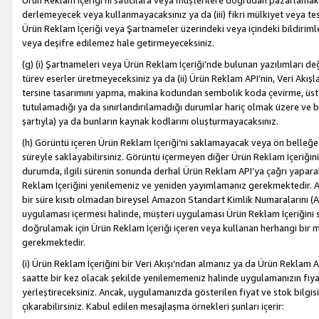
Ürün Reklam İçeriği’ni satıcılara veya müşterilere doğrudan pazarlamak, 
derlemeyecek veya kullanmayacaksınız ya da (iii) fikri mülkiyet veya tesci
Ürün Reklam İçeriği veya Şartnameler üzerindeki veya içindeki bildiri
veya deşifre edilemez hale getirmeyeceksiniz.
(g) (i) Şartnameleri veya Ürün Reklam İçeriği’nde bulunan yazılımları d
türev eserler üretmeyeceksiniz ya da (ii) Ürün Reklam API’nin, Veri Akışla
tersine tasarımını yapma, makina kodundan sembolik koda çevirme, üst
tutulamadığı ya da sınırlandırılamadığı durumlar hariç olmak üzere ve b
şartıyla) ya da bunların kaynak kodlarını oluşturmayacaksınız.
(h) Görüntü içeren Ürün Reklam İçeriği’ni saklamayacak veya ön belleğe 
süreyle saklayabilirsiniz. Görüntü içermeyen diğer Ürün Reklam İçeriğin
durumda, ilgili sürenin sonunda derhal Ürün Reklam API’ya çağrı yaparak
Reklam İçeriğini yenilemeniz ve yeniden yayımlamanız gerekmektedir. Ak
bir süre kısıtı olmadan bireysel Amazon Standart Kimlik Numaralarını (AS
uygulaması içermesi halinde, müşteri uygulaması Ürün Reklam İçeriğin
doğrulamak için Ürün Reklam İçeriği içeren veya kullanan herhangi bir m
gerekmektedir.
(i) Ürün Reklam İçeriğini bir Veri Akışı’ndan almanız ya da Ürün Reklam
saatte bir kez olacak şekilde yenilememeniz halinde uygulamanızın fiya
yerleştireceksiniz. Ancak, uygulamanızda gösterilen fiyat ve stok bilgis
çıkarabilirsiniz. Kabul edilen mesajlaşma örnekleri şunları içerir: