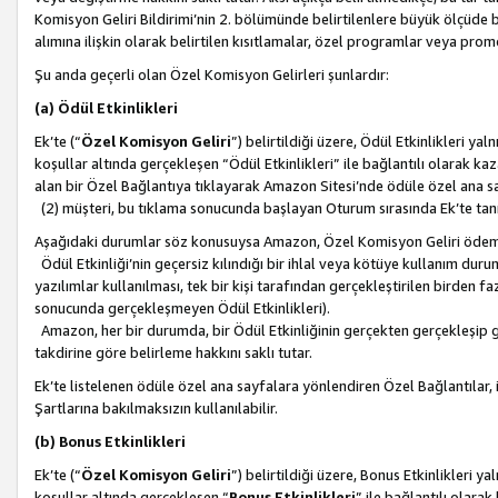
Komisyon Geliri Bildirimi’nin 2. bölümünde belirtilenlere büyük ölçüde 
alımına ilişkin olarak belirtilen kısıtlamalar, özel programlar veya pro
Şu anda geçerli olan Özel Komisyon Gelirleri şunlardır:
(a) Ödül Etkinlikleri
Ek’te (“
Özel Komisyon Geliri
”) belirtildiği üzere, Ödül Etkinlikleri ya
koşullar altında gerçekleşen “Ödül Etkinlikleri” ile bağlantılı olarak kaza
alan bir Özel Bağlantıya tıklayarak Amazon Sitesi’nde ödüle özel ana s
(2) müşteri, bu tıklama sonucunda başlayan Oturum sırasında Ek’te ta
Aşağıdaki durumlar söz konusuysa Amazon, Özel Komisyon Geliri öde
Ödül Etkinliği’nin geçersiz kılındığı bir ihlal veya kötüye kullanım dur
yazılımlar kullanılması, tek bir kişi tarafından gerçekleştirilen birden f
sonucunda gerçekleşmeyen Ödül Etkinlikleri).
Amazon, her bir durumda, bir Ödül Etkinliğinin gerçekten gerçekleşip 
takdirine göre belirleme hakkını saklı tutar.
Ek’te listelenen ödüle özel ana sayfalara yönlendiren Özel Bağlantılar, i
Şartlarına bakılmaksızın kullanılabilir.
(b) Bonus Etkinlikleri
Ek’te (“
Özel Komisyon Geliri
”) belirtildiği üzere, Bonus Etkinlikleri 
koşullar altında gerçekleşen “
Bonus Etkinlikleri
” ile bağlantılı olarak 