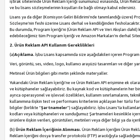
iştirak sitelerinde Ürün Reklam İçeriği sunumunuz esnasında, Ürün Reklam 
ve bu lisans sözleşmelerinin koşulları ile bağlı olmayı kabul edersiniz.
Lisans ya da diğer (Komisyon Geliri Bildirimi’nde tanımlandığı üzer
Sözleşme’nin feshi üzerine Lisans derhal ve kendiliğinden fesholacaktır.
Bu durumda, Program İçeriği’ni (Ürün Reklam API ve Veri Akışları dahil
edebileceğimiz tüm Program İçeriği ve Amazon Markaları’nı derhal Siteni
2. Ürün Reklam API Kullanım Gereklilikleri
(a)
Açıklama.
İşbu Lisans kapsamında size aşağıdakileri içeren Program İ
Veri, görüntü, ses, video, logo, kullanıcı arayüzü tasarımları ve diğer ya
Metinsel Ürün bilgileri gibi metin şeklinde materyaller.
Yukarıdaki Ürün Reklam İçeriği’ne ve Ürün Reklam API erişimine ek olar
ve kütüphaneler sağlayabiliriz. Bu kaynak kod ve kütüphanelerin her biri s
ayrıca operasyonel ve işlevsel özellikleri, kullanım sınırlamalarını, tekn
kullanımına ilişkin test ve performans kriterlerini açıklayan her türlü fo
bilgiler (birlikte “
Şartnameler
”) sağlayabiliriz. İşbu Lisans’ta kullan
kodları veya kütüphaneleri ve sunduğumuz Şartnameleri kesinlikle içerme
ürünlere ilişkin verileri, görüntüleri, metinleri veya diğer bilgi ya da içer
(b)
Ürün Reklam İçeriğinin Alınması.
Ürün Reklam İçeriğini Ürün Rekla
Reklam İçeriğini dosya transfer protokolü (FTP) aracılığıyla sağladığımız 