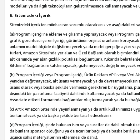
modelleri ya da ilgili teknolojilerin geliştirilmesinde kullanmayacak ve 
6. Sitenizdeki İçerik
Sitenizdeki içerikten münhasıran sorumlu olacaksınız ve aşağıdakileri s
(a)Program İçeriği’ne ekleme ve çıkarma yapmayacak veya Program İçeriği
grafik görüntüsü içeren İçeriği, görüntünün orijinal oranlarını koruyacak
anlamını maddi ölçüde değiştirmeyecek ya da metni gerçeğe aykırı veya y
türleri, Amazon Sitesi’nde yer alan ve Özel Bağlantı olarak biçimlendiril
alt kısmında yer alan gizlilik politikası bağlantıları). Yukarıda belirtilenl
Bildirimi” bağlantısını kaldırmayacak, gizlemeyecek, değiştirmeyecek
(b) Program İçeriği veya Program İçeriği, Ürün Reklam API’ı veya Veri 
yeniden dağıtmayacak, alt lisans vermeyecek ya da devretmeyeceksiniz. Ö
lisans olarak veya başka şekilde vermenizi gerektiren bir uygulama, plat
dışındaki bir pazarlama faaliyeti dahilinde kullanmayacak ya da kullanı
Associate etiketi formatında bağlantılar oluşturmayacak ya da bu bağla
(c) Artık Amazon Sitesinde yayımlanmayan ya da artık kullanımınıza uygu
bunları silecek ya da başka şekilde bertaraf edeceksiniz.
(d)Program İçeriği, içinde bulunan isim veya suretler de dahil olmak üzer
da bunlara sponsor olduğunu ya da ticari bir bağı ya da başka bir ilişki
üçüncü şahıs materyallerinin eklenmesi de dahil).