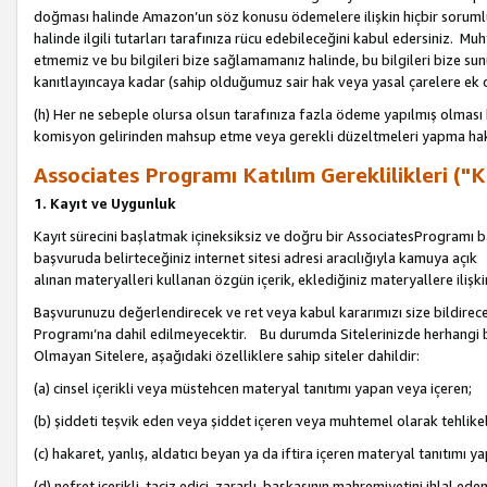
doğması halinde Amazon’un söz konusu ödemelere ilişkin hiçbir soru
halinde ilgili tutarları tarafınıza rücu edebileceğini kabul edersiniz. Muh
etmemiz ve bu bilgileri bize sağlamamanız halinde, bu bilgileri bize su
kanıtlayıncaya kadar (sahip olduğumuz sair hak veya yasal çarelere ek 
(h) Her ne sebeple olursa olsun tarafınıza fazla ödeme yapılmış olması 
komisyon gelirinden mahsup etme veya gerekli düzeltmeleri yapma hakkı
Associates Programı Katılım Gereklilikleri ("Ka
1. Kayıt ve Uygunluk
Kayıt sürecini başlatmak içineksiksiz ve doğru bir AssociatesProgramı ba
başvuruda belirteceğiniz internet sitesi adresi aracılığıyla kamuya aç
alınan materyalleri kullanan özgün içerik, eklediğiniz materyallere ilişk
Başvurunuzu değerlendirecek ve ret veya kabul kararımızı size bildirece
Programı’na dahil edilmeyecektir. Bu durumda Sitelerinizde herhangi b
Olmayan Sitelere, aşağıdaki özelliklere sahip siteler dahildir:
(a) cinsel içerikli veya müstehcen materyal tanıtımı yapan veya içeren;
(b) şiddeti teşvik eden veya şiddet içeren veya muhtemel olarak tehlikel
(c) hakaret, yanlış, aldatıcı beyan ya da iftira içeren materyal tanıtımı y
(d) nefret içerikli, taciz edici, zararlı, başkasının mahremiyetini ihlal eden