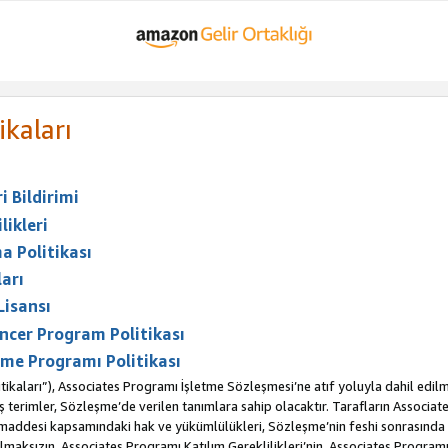
ikaları
 Bildirimi
likleri
a Politikası
arı
Lisansı
ncer Program Politikası
me Programı Politikası
ikaları”), Associates Programı İşletme Sözleşmesi’ne atıf yoluyla dahil edilm
erimler, Sözleşme’de verilen tanımlara sahip olacaktır. Tarafların Associates 
. maddesi kapsamındaki hak ve yükümlülükleri, Sözleşme’nin feshi sonrasınd
maksızın, Associates Programı Katılım Gereklilikleri’nin, Associates Programı