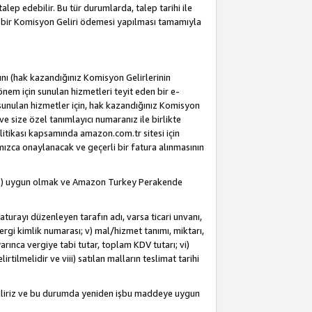
alep edebilir. Bu tür durumlarda, talep tarihi ile
i bir Komisyon Geliri ödemesi yapılması tamamıyla
rını (hak kazandığınız Komisyon Gelirlerinin
önem için sunulan hizmetleri teyit eden bir e-
e sunulan hizmetler için, hak kazandığınız Komisyon
ve size özel tanımlayıcı numaranız ile birlikte
litikası kapsamında amazon.com.tr sitesi için
fımızca onaylanacak ve geçerli bir fatura alınmasının
dahil) uygun olmak ve Amazon Turkey Perakende
Faturayı düzenleyen tarafın adı, varsa ticari unvanı,
 vergi kimlik numarası; v) mal/hizmet tanımı, miktarı,
arınca vergiye tabi tutar, toplam KDV tutarı; vi)
rtilmelidir ve viii) satılan malların teslimat tarihi
ebiliriz ve bu durumda yeniden işbu maddeye uygun