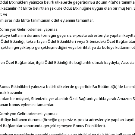
, Ödül Etkinlikleri yalnızca belirli ülkelerde geçerlidir.Bu Bölüm 4(a)’da tanım
 kazanılır:(1) Ek’te belirtilen şekilde Ödül Etkinliğine uygun olan bir müşteri,
; ve
m sırasında Ek’te tanımlanan ödül eylemini tamamlar.
Komisyon Geliri ödemesi yapmaz:
a kötüye kullanım durumu (örneğin geçersiz e-posta adresleriyle yapılan kayıtla
la Ödül Etkinliği, tekrarlayan Ödül Etkinlikleri veya Sitenizdeki Özel Bağlantı
rçekten gerçekleşip gerçekleşmediğini veya bir ihlal ya da kötüye kullanım 
en Özel Bağlantılar, ilgili Ödül Etkinliği ile bağlantılı olmak kaydıyla, Assoc
, Bonus Etkinlikleri yalnızca belirli ülkelerde geçerlidir.Bu Bölüm 4(b)’de tanı
arak kazanılır:
n olan bir müşteri, Sitenizde yer alan bir Özel Bağlantıya tıklayarak Amazon S
lanan bonus eylemini tamamlar.
Komisyon Geliri ödemesi yapmaz:
a kötüye kullanım durumu (örneğin geçersiz e-posta adresleriyle yapılan kayıtl
el Bağlantılar sonucunda gerçekleşmeyen Bonus Etkinlikleri).
erçekten gerçekleşip gerçekleşmediğini veya bir ihlal ya da kötüye kullanım 