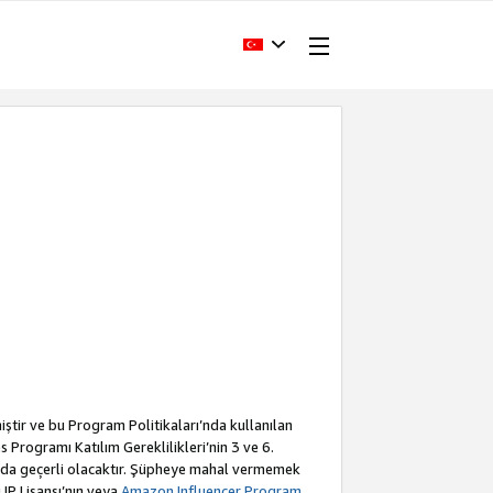
iştir ve bu Program Politikaları’nda kullanılan
Programı Katılım Gereklilikleri’nin 3 ve 6.
a da geçerli olacaktır. Şüpheye mahal vermemek
 IP Lisansı’nın veya
Amazon Influencer Program