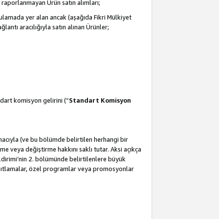
 raporlanmayan Ürün satın alımları;
ulamada yer alan ancak (aşağıda Fikri Mülkiyet
antı aracılığıyla satın alınan Ürünler;
dart komisyon gelirini (“
Standart Komisyon
amacıyla (ve bu bölümde belirtilen herhangi bir
 veya değiştirme hakkını saklı tutar. Aksi açıkça
ldirimi’nin 2. bölümünde belirtilenlere büyük
kısıtlamalar, özel programlar veya promosyonlar