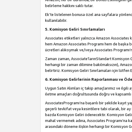
belirleme hakkını saklı tutar.
Ek’te listelenen bonusa özel ana sayfalara yönlendi
kullanılabilir.
5. Komisyon Geliri Sınırlamaları
Associates etiketleri yalnızca Amazon Associates ko
hem Amazon Associates Programı hem de başka bir p
ücretleri alıkoymak ve/veya Associates Programı’na
Zaman zaman, Associate’larınStandart Komisyon Ge
herhangi bir zaman dilimine bakılmaksızın), Amazo
belirtiriz. Komisyon Geliri Sınırlamaları için lütfen 
6. Komisyon Gelirlerinin Raporlanması ve Öd
Uygun Satın Alımları iç takip amaçlarımız ve ilgil
iletme amaçları doğrultusunda doğru ve kapsamlı b
AssociatesProgramı’na başarılı bir şekilde kayıt ya
geçerli tevkifat veya kesintilere tabi olarak, bir ay
bazda Komisyon Geliri ödenecektir. Komisyon Geliri
mahal vermemek adına, Associates Programı’na kayı
arasındaki döneme ilişkin herhangi bir Komisyon G