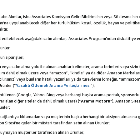
tın Alımlar, işbu Associates Komisyon Geliri Bildirimi’nin veya Sözleşme’nin
na uygulanabilecek diğer her türlü hüküm, koşul, özellik, beyan ve politikan
ktir.
 edilebilecek aşağıdaki satın alımlar, Associates Programı’ndan diskalifiye ed
ünler;
ün siparişleri;
rma veya satın alma yolu ile alınan anahtar kelimeler, arama terimleri veya sizin
atılım dahil olmak üzere veya “amazon”, “kindle” ya da diğer Amazon Markaları
ilirsiniz) veya bunların hatalı yazımları ya da türevlerini (örneğin, “ammazon"
rünler (“
Yasaklı Ödemeli Arama Yerleştirmesi
”);
ntülenen (Google, Yahoo, Bing veya herhangi başka arama portalı, sponsorlu
r alan diğer siteler de dahil olmak üzere) (“
Arama Motoru
”), Amazon Sites
ünler;
 bir bağlantıya tıklamadan veya müşterinin başka herhangi bir aksiyon almasına
n Sitesi’ne gelen bir müşteri tarafından satın alınan Ürünler;
 uymayan müşteriler tarafından alınan Ürünler;