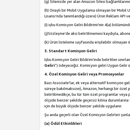
(g) Sitenizde yer alan Amazon Sitesi bağlantıları
(h) Onaylı bir Mobil Uygulama olmayan bir Mobil Uy
Lisansı’nda tanımlandığı üzere) Ürün Reklam API ve
(i) işbu Komisyon Geliri Bildirimi’nin 4(a) bölümünde 
(j)Sözleşme’de aksi belirtilmemesi kaydıyla, abonel
(k) Ürün listeleme sayfasında erişilebilir olmayan 
3. Standart Komisyon Geliri
İşbu Komisyon Geliri Bildirim’inde belirtilen sınır
Geliri
”) ödeyeceğiz. Komisyon geliri Uygun Gelir
4. Özel Komisyon Geliri veya Promosyonlar
Bazı Associate’lar, ek veya alternatif komisyon geli
süreye bakılmaksızın), Amazon, herhangi bir özel 
belirtilmedikçe, bu tür tüm özel programlar veya p
ölçüde benzer şekilde geçersiz kılma durumlarına t
için de büyük ölçüde benzer şekilde uygulanır.
Şu anda geçerli olan Özel Komisyon Gelirleri şunla
(a) Ödül Etkinlikleri