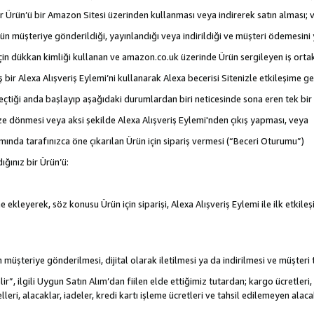
 bir Ürün’ü bir Amazon Sitesi üzerinden kullanması veya indirerek satın alması; 
rün müşteriye gönderildiği, yayınlandığı veya indirildiği ve müşteri ödemesin
için dükkan kimliği kullanan ve amazon.co.uk üzerinde Ürün sergileyen iş ortakl
iş bir Alexa Alışveriş Eylemi’ni kullanarak Alexa becerisi Sitenizle etkileşime g
e geçtiği anda başlayıp aşağıdaki durumlardan biri neticesinde sona eren tek b
ize dönmesi veya aksi şekilde Alexa Alışveriş Eylemi'nden çıkış yapması, veya
mında tarafınızca öne çıkarılan Ürün için sipariş vermesi (“Beceri Oturumu”)
ığınız bir Ürün’ü:
 ekleyerek, söz konusu Ürün için siparişi, Alexa Alışveriş Eylemi ile ilk etkile
nün müşteriye gönderilmesi, dijital olarak iletilmesi ya da indirilmesi ve müşter
r”, ilgili Uygun Satın Alım’dan fiilen elde ettiğimiz tutardan; kargo ücretleri, 
lleri, alacaklar, iadeler, kredi kartı işleme ücretleri ve tahsil edilemeyen al