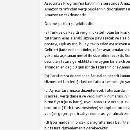
Associates Programı’na katılımınız sürecinde Amazon 
Amazon tarafından vergi bilgilerinin doğrulanması
Amazon’un takdirindedir.
Ödeme şartları şu şekildedir:
(a) Türkiye’de kayıtlı vergi mükellefi olan bir kişi
tutarlarını esas alarak) sizinle paylaşacak ve size 
postayı, ilgili ay için, bu ayı takip eden ayı izle
Gelirleri (iade edilen ürünler, diğer ayarlamalar vb
yukarıda açıklanan metot ile size bildirilecektir. 
belirtilen fatura gerekliliklerine uygun bir elektro
ardından en geç 30 gün içinde faturanın onaylanm
(b) Tarafınızca düzenlenen faturalar, geçerli kanu
Hizmetleri Limited Şirketi’ne fatura kesmek için ya
(c) Ayrıca, tarafınızca düzenlenecek faturalarda, i) 
iş adresi, vergi dairesi ve vergi kimlik numarası, iv
birim fiyatı (KDV hariç), uygulanan KDV oranı, KDV o
brüt tutar (Türk Lirası cinsinden) ve toplam tutar; vi
ve eğer geçerliyse, irsaliye numarası yer almak zo
(d) İşbu maddenin önceki paragraflarında belirtile
bir fatura düzenlemeniz gerekecektir.