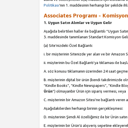
Politikası
’nın 1. maddesinin herhangi bir şekilde ihl
Associates Programı - Komisyon G
1. Uygun Satın Alımlar ve Uygun Gelir
Aşağıda belirtilen haller ile bağlantılı “Uygun Satın
3. maddesinde tanımlanan Standart Komisyon Geli
(a) Site’nizdeki Özel Bağlantı:
i. bir müşterinin Sitenizde yer alan ve bir Amazon S
ii. müşterinin bu Özel Bağlantı’ya tıklaması ile ba
A. söz konusu tıklamanın üzerinden 24 saat geçmes
B. müşterinin dijital bir ürün (kendi takdirimiz
“Kindle Books”, “Kindle Newspapers”, “Kindle Blog
Ürün
”) olmayanbir Ürün için sipariş vermesi, veya
C. müşterinin bir Amazon Sitesi’ne bağlantı veren a
Aşağıdakilerden herhangi birinin gerçekleşmesi:
D. müşterinin Şimdi Al özelliğimiz ile bir Ürün satı
E. müşterinin bir Ürün’ü alışveriş sepetine ekleyer