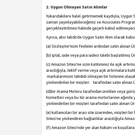
2. Uygun Olmayan Satın Alımlar
Yukarıdakilere halel getirmemek kaydıyla, Uygun Sa
zaman yayınlayabileceğimiz ve Associates Programı’
gerçekleştirilmesi halinde geçerli kabul edilmeyece
Ayrıca, aksi takdirde Uygun Satın Alım olarak kabul
(a) Sözleşme’nizin feshinin ardından satın alınan Ür
(b) iptal, iade veya para iadesi talebi başlatılmış Ür
(c) Amazon Sitesi’ne sizin katılımınız ile açık artı
aracılığıyla, teklif verme veya açık artırmalara k
markalarımızın tahdidi olmayan bir listesine ulaşab
yönlendirilen bir müşteri tarafından satın alınan Ü
(d)bir Arama Motoru tarafından üretilen veya görü
hizmetleri veya bu tür arama motorlarının ağında ye
yönlendirilen bir müşteri tarafından satın alınan Ür
(e) kullanıcıları bir aracı site üzerinden, müşteri
Sitesi’ne yönlendiren bağlantılar aracılığıyla Amazo
(f) Amazon Sitesi’nde yer alan hüküm ve koşullara