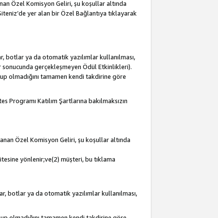
lanan Özel Komisyon Geliri, şu koşullar altında
 Siteniz’de yer alan bir Özel Bağlantıya tıklayarak
r, botlar ya da otomatik yazılımlar kullanılması,
lar sonucunda gerçekleşmeyen Ödül Etkinlikleri).
olup olmadığını tamamen kendi takdirine göre
iates Programı Katılım Şartlarına bakılmaksızın
mlanan Özel Komisyon Geliri, şu koşullar altında
itesine yönlenir;ve(2) müşteri, bu tıklama
ar, botlar ya da otomatik yazılımlar kullanılması,
olup olmadığını tamamen kendi takdirine göre