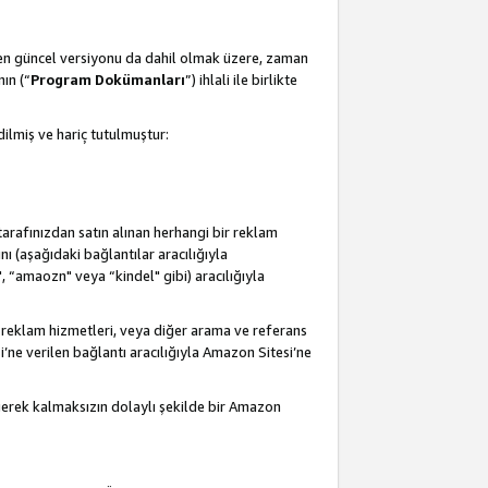
 en güncel versiyonu da dahil olmak üzere, zaman
ın (“
Program Dokümanları
”) ihlali ile birlikte
ilmiş ve hariç tutulmuştur:
 tarafınızdan satın alınan herhangi bir reklam
nı (aşağıdaki bağlantılar aracılığıyla
, “amaozn" veya “kindel" gibi) aracılığıyla
 reklam hizmetleri, veya diğer arama ve referans
i’ne verilen bağlantı aracılığıyla Amazon Sitesi’ne
 gerek kalmaksızın dolaylı şekilde bir Amazon