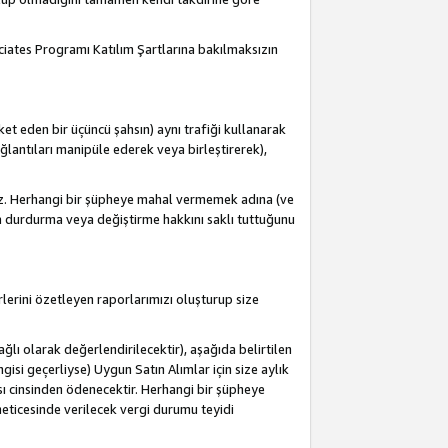
ociates Programı Katılım Şartlarına bakılmaksızın
et eden bir üçüncü şahsın) aynı trafiği kullanarak
antıları manipüle ederek veya birleştirerek),
iz. Herhangi bir şüpheye mahal vermemek adına (ve
a durdurma veya değiştirme hakkını saklı tuttuğunu
lerini özetleyen raporlarımızı oluşturup size
lı olarak değerlendirilecektir), aşağıda belirtilen
ngisi geçerliyse) Uygun Satın Alımlar için size aylık
sı cinsinden ödenecektir. Herhangi bir şüpheye
eticesinde verilecek vergi durumu teyidi