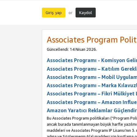
Giriş yap
Kaydol
or
Associates Program Polit
Güncellendi: 14 Nisan 2026.
Associates Programı - Komisyon Geliri
Associates Programı – Katılım Gerekli
Associates Programı – Mobil Uygulam
Associates Programı – Marka Kılavuzl
Associates Programı – Fikri Mülkiyet 
Associates Programı – Amazon Influe
Amazon Yaratıcı Reklamlar Güçlendir
Bu Associates Programı politikaları (“Program Polit
ancak burada tanımlanmayan büyük harfle yazılmış t
maddeleri ve Associates Programı IP Lisansı’nın 3
adına ve Sözleşmenin 6(a) maddesi için kısıtlama ol