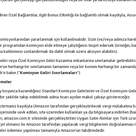
ren Özel Bağlantılar, ilgili Bonus Etkinliği ile bağlantılı olmak kaydıyla, Ass
misyonlarından yararlanmak için kullanılmalıdır. Sizin (ve/veya adınıza harek
rogramdan komisyon elde etmeye çalıştığınızı tespit edersek (örneğin, bağl
 katılımınızı sonlandırmak da dahil olmak üzere aksiyon alabiliriz.
liri veya Özel Komisyon Geliri kazanma imkanlarına sınırlamalar getirebilir
n'un herhangi bir sınırlamanın tamamını veya bir kısmını herhangi bir zamand
Ek'e bakın (“
Komisyon Geliri Sınırlamaları
”).
emeler
i ay boyunca kazandığınız Standart Komisyon Gelirlerini ve Özel Komisyon Gelir
ir şekilde takip edebilmek adına ticari açıdan makul çabayı göstereceğiz.
ptırmanız kaydıyla (Amazon tarafından gerçekleştirilecek vergi mülakatına bağ
 içerisinde sevk edilen, site üzerinden kullanılan ya da bilgisayara indirilen (ha
, amazon.com.tr sitesinde gerçekleştirilen Uygun Satın Alımlar için Türk Lira
t olmanız ile Amazon tarafından yapılacak vergi bilgilerinin doğrulanması n
eliri ödemesi yapılması tamamıyla Amazon’un takdirindedir.