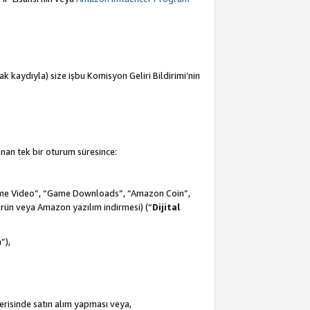
mak kaydıyla) size işbu Komisyon Geliri Bildirimi’nin
anan tek bir oturum süresince:
Prime Video”, “Game Downloads”, “Amazon Coin”,
ürün veya Amazon yazılım indirmesi) (“
Dijital
m
”),
çerisinde satın alım yapması veya,