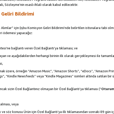
ali, Sözleşme’nin esaslı ihlali olarak kabul edilecektir.
eliri Bildirimi
 Alımlar” için (işbu Komisyon Geliri Bildirimi’nde belirtilen istisnalara tabi ol
ri ödemesi yapacağız:
itesi’ne bağlantı veren Özel Bağlantı’ya tıklaması; ve
şlayan ve aşağıdakilerden herhangi birinin ilk olarak gerçekleşmesi ile tamaml
i,
de olmak üzere, örneğin “Amazon Music”, “Amazon Shorts”, “eDocs”, “Amazon 
s”, “Kindle Newsfeeds” veya “Kindle Magazines” isimleri altında satılan bir 
ncak sizin Özel Bağlantınız olmayan bir Özel Bağlantı’ya tıklaması (“
Oturu
n alması, veya
ek ve söz konusu Ürün için Özel Bağlantı’ya ilk tıklamasından sonraki 89 gün i