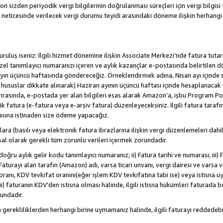
sizden periyodik vergi bilgilerinin doğrulanması süreçleri için vergi bilgisi t
 neticesinde verilecek vergi durumu teyidi arasındaki döneme ilişkin herhang
/kuruluş iseniz: İlgili hizmet dönemine ilişkin Associate Merkezi’nde fatura tuta
özel tanımlayıcı numaranızı içeren ve aylık kazançlar e-postasında belirtilen d
yen ayın üçüncü haftasında göndereceğiz. Örneklendirmek adına, Nisan ayı içind
. hususlar dikkate alınarak) Haziran ayının üçüncü haftası içinde hesaplanacak 
Sonrasında, e-postada yer alan bilgileri esas alarak Amazon’a, işbu Program Po
nik fatura (e-fatura veya e-arşiv fatura) düzenleyeceksiniz. İlgili fatura tara
asına istinaden size ödeme yapacağız.
nlara (basılı veya elektronik fatura ibrazlarına ilişkin vergi düzenlemeleri 
sal olarak gerekli tüm zorunlu verileri içermek zorundadır.
doğru aylık gelir kodu tanımlayıcı numaranız; ii) Fatura tarihi ve numarası; iii) 
) Faturayı alan tarafın (Amazon) adı, varsa ticari unvanı, vergi dairesi ve varsa
ranı, KDV tevkifat oranını(eğer işlem KDV tevkifatına tabi ise) veya istisna uy
i) faturanın KDV’den istisna olması halinde, ilgili istisna hükümleri faturada beli
rundadır.
n gerekliliklerden herhangi birine uymamanız halinde, ilgili faturayı redded