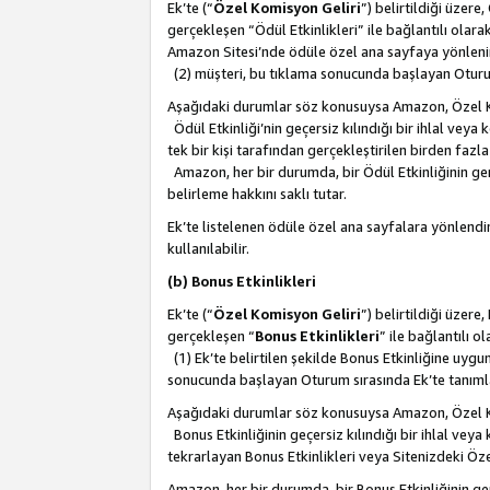
Ek’te (“
Özel Komisyon Geliri
”) belirtildiği üzere
gerçekleşen “Ödül Etkinlikleri” ile bağlantılı olarak
Amazon Sitesi’nde ödüle özel ana sayfaya yönlenir
(2) müşteri, bu tıklama sonucunda başlayan Oturu
Aşağıdaki durumlar söz konusuysa Amazon, Özel 
Ödül Etkinliği’nin geçersiz kılındığı bir ihlal vey
tek bir kişi tarafından gerçekleştirilen birden faz
Amazon, her bir durumda, bir Ödül Etkinliğinin ge
belirleme hakkını saklı tutar.
Ek’te listelenen ödüle özel ana sayfalara yönlendir
kullanılabilir.
(b) Bonus Etkinlikleri
Ek’te (“
Özel Komisyon Geliri
”) belirtildiği üzere
gerçekleşen “
Bonus Etkinlikleri
” ile bağlantılı ol
(1) Ek’te belirtilen şekilde Bonus Etkinliğine uygu
sonucunda başlayan Oturum sırasında Ek’te tanım
Aşağıdaki durumlar söz konusuysa Amazon, Özel 
Bonus Etkinliğinin geçersiz kılındığı bir ihlal vey
tekrarlayan Bonus Etkinlikleri veya Sitenizdeki Öz
Amazon, her bir durumda, bir Bonus Etkinliğinin g