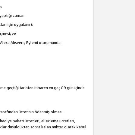
ve
i yaptığı zaman
arı için uygulanır):
eçmesi; ve
ir Alexa Alışveriş Eylemi oturumunda:
şime geçtiği tarihten itibaren en geç 89 gün içinde
i tarafından ücretinin ödenmiş olması.
hediye paketi ücretleri, elleçleme ücretleri,
acaklar düşüldükten sonra kalan miktar olarak kabul