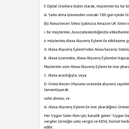
F. Dijital Ürünlere ilişkin olarak, müşterinin bu tür
iii. Satın alma işleminden sonraki 180 gün içinde Ü
(b) Alexa beceri Sitesi (yalnızca Amazon UK Sitesi 
i. bir müşterinin, Associateskimliğinizle etiketlenm
ii. müşterinin,Alexa Alışveriş Eylemi ile etkileşim
A. Alexa Alışveriş Eylemi'nden Alexa becerisi Siten
B. Alexa üzerinden, Alexa Alışveriş Eylemleri kapsa
Müşterinin sizin Alexa Alışveriş Eylemi ile öne çıkard
C. Alexa aracılığıyla, veya
D. Ürünü Beceri Oturumu sırasında alışveriş sepetine
tamamlayarak
satın alması; ve
iii. Alexa Alışveriş Eylemi ile öne çıkardığınız Ürü
Her Uygun Satın Alım için, karşılık gelen “Uygun Geli
vergiler (örneğin satış vergisi ve KDV), hizmet bede
edilir.