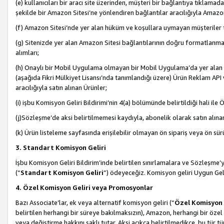
(e) kullanıcıları bir aracı site üzerinden, müşteri bir bağlantıya tıkla
şekilde bir Amazon Sitesi’ne yönlendiren bağlantılar aracılığıyla Amazon
(f) Amazon Sitesi’nde yer alan hüküm ve koşullara uymayan müşteriler t
(g) Sitenizde yer alan Amazon Sitesi bağlantılarının doğru formatlanm
alımları;
(h) Onaylı bir Mobil Uygulama olmayan bir Mobil Uygulama’da yer alan b
(aşağıda Fikri Mülkiyet Lisansı’nda tanımlandığı üzere) Ürün Reklam API
aracılığıyla satın alınan Ürünler;
(i) işbu Komisyon Geliri Bildirimi’nin 4(a) bölümünde belirtildiği hali ile Ö
(j)Sözleşme’de aksi belirtilmemesi kaydıyla, abonelik olarak satın alına
(k) Ürün listeleme sayfasında erişilebilir olmayan ön sipariş veya ön sü
3. Standart Komisyon Geliri
İşbu Komisyon Geliri Bildirim’inde belirtilen sınırlamalara ve Sözleşme
(“
Standart Komisyon Geliri
”) ödeyeceğiz. Komisyon geliri Uygun Ge
4. Özel Komisyon Geliri veya Promosyonlar
Bazı Associate’lar, ek veya alternatif komisyon geliri (“
Özel Komisyon 
belirtilen herhangi bir süreye bakılmaksızın), Amazon, herhangi bir 
veya değiştirme hakkını saklı tutar. Aksi açıkça belirtilmedikçe, bu tür