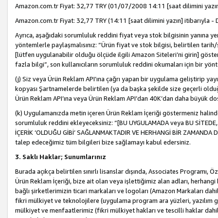
Amazon.com.tr Fiyat: 32,77 TRY (01/07/2008 14:11 [saat dilimini yazın] 
Amazon.com.tr Fiyat: 32,77 TRY (14:11 [saat dilimini yazın] itibarıyla - 
Ayrıca, aşağıdaki sorumluluk reddini fiyat veya stok bilgisinin yanına yer
yöntemlerle paylaşmalısınız: “Ürün fiyat ve stok bilgisi, belirtilen tarih
[lütfen uygulanabilir olduğu ölçüde ilgili Amazon Siteleri’ni girin] göste
fazla bilgi”, son kullanıcıların sorumluluk reddini okumaları için bir yön
(j) Siz veya Ürün Reklam API’ına çağrı yapan bir uygulama geliştirip ya
kopyası Şartnamelerde belirtilen (ya da başka şekilde size geçerli olduğ
Ürün Reklam API’ına veya Ürün Reklam API’dan 40K’dan daha büyük do
(k) Uygulamanızda metin içeren Ürün Reklam İçeriği göstermeniz halinde
sorumluluk reddini ekleyeceksiniz: “[BU UYGULAMADA veya BU SİTEDE,
İÇERİK ‘OLDUĞU GİBİ’ SAĞLANMAKTADIR VE HERHANGİ BİR ZAMANDA DEĞİŞ
talep edeceğimiz tüm bilgileri bize sağlamayı kabul edersiniz.
3. Saklı Haklar; Sunumlarınız
Burada açıkça belirtilen sınırlı lisanslar dışında, Associates Programı, Ö
Ürün Reklam İçeriği, bize ait olan veya işlettiğimiz alan adları, herhangi
bağlı şirketlerimizin ticari markaları ve logoları (Amazon Markaları dah
fikri mülkiyet ve teknolojilere (uygulama program ara yüzleri, yazılım gel
mülkiyet ve menfaatlerimiz (fikri mülkiyet hakları ve tescilli haklar dahil)