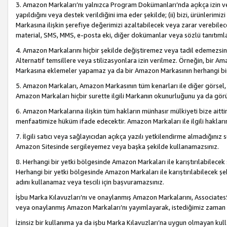
3. Amazon Markaları’nı yalnızca Program Dokümanları’nda açıkça izin ver
yapıldığını veya destek verildiğini ima eder şekilde; (ii) bizi, ürünlerim
Markasına ilişkin şerefiye değerimizi azaltabilecek veya zarar verebilec
material, SMS, MMS, e-posta eki, diğer dokümanlar veya sözlü tanıtıml
4. Amazon Markalarını hiçbir şekilde değiştiremez veya tadil edemezsin
Alternatif temsillere veya stilizasyonlara izin verilmez. Örneğin, bir A
Markasına eklemeler yapamaz ya da bir Amazon Markasının herhangi bir
5. Amazon Markaları, Amazon Markasının tüm kenarları ile diğer görsel, 
Amazon Markaları hiçbir surette ilgili Markanın okunurluğunu ya da görü
6. Amazon Markalarına ilişkin tüm hakların münhasır mülkiyeti bize aitt
menfaatimize hüküm ifade edecektir. Amazon Markaları ile ilgili hakları
7. İlgili satıcı veya sağlayıcıdan açıkça yazılı yetkilendirme almadığınız s
Amazon Sitesinde sergileyemez veya başka şekilde kullanamazsınız.
8. Herhangi bir yetki bölgesinde Amazon Markaları ile karıştırılabilecek
Herhangi bir yetki bölgesinde Amazon Markaları ile karıştırılabilecek şek
adını kullanamaz veya tescili için başvuramazsınız.
İşbu Marka Kılavuzları’nı ve onaylanmış Amazon Markalarını, AssociatesSi
veya onaylanmış Amazon Markaları’nı yayımlayarak, istediğimiz zaman v
İzinsiz bir kullanıma ya da işbu Marka Kılavuzları’na uygun olmayan kul