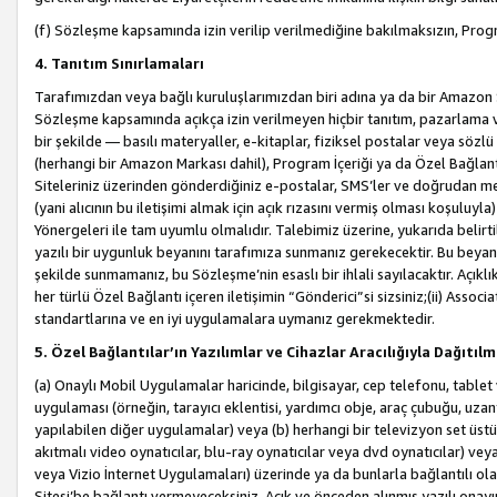
(f) Sözleşme kapsamında izin verilip verilmediğine bakılmaksızın, Progr
4. Tanıtım Sınırlamaları
Tarafımızdan veya bağlı kuruluşlarımızdan biri adına ya da bir Amazon 
Sözleşme kapsamında açıkça izin verilmeyen hiçbir tanıtım, pazarlama v
bir şekilde — basılı materyaller, e-kitaplar, fiziksel postalar veya söz
(herhangi bir Amazon Markası dahil), Program İçeriği ya da Özel Bağlant
Siteleriniz üzerinden gönderdiğiniz e-postalar, SMS’ler ve doğrudan mesaj
(yani alıcının bu iletişimi almak için açık rızasını vermiş olması koşul
Yönergeleri ile tam uyumlu olmalıdır. Talebimiz üzerine, yukarıda belir
yazılı bir uygunluk beyanını tarafımıza sunmanız gerekecektir. Bu beyanı
şekilde sunmamanız, bu Sözleşme’nin esaslı bir ihlali sayılacaktır. Açık
her türlü Özel Bağlantı içeren iletişimin “Gönderici”si sizsiniz;(ii) Asso
standartlarına ve en iyi uygulamalara uymanız gerekmektedir.
5. Özel Bağlantılar’ın Yazılımlar ve Cihazlar Aracılığıyla Dağıtılm
(a) Onaylı Mobil Uygulamalar haricinde, bilgisayar, cep telefonu, tablet 
uygulaması (örneğin, tarayıcı eklentisi, yardımcı obje, araç çubuğu, uzan
yapılabilen diğer uygulamalar) veya (b) herhangi bir televizyon set üstü k
akıtmalı video oynatıcılar, blu-ray oynatıcılar veya dvd oynatıcılar) ve
veya Vizio İnternet Uygulamaları) üzerinde ya da bunlarla bağlantılı o
Sitesi’be bağlantı vermeyeceksiniz. Açık ve önceden alınmış yazılı onay