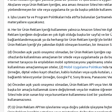
Akışlarını veya Ürün Reklam İçeriğini, ana amacı Amazon Sitesi’nin rek
yönlendirmeyen bir site veya uygulama ile ya da başka şekilde kullanm
ii. İşbu Lisans’ta ve Program Politikaları’nda atıfta bulunulan Şartnamel
materyallere uyacaksınız.
iii. Her bir Ürün Reklam İçeriği kullanımını yalnızca Amazon Sitesi’nin ilg
Reklam İçeriğinin doğrudan en çok ilgili olduğu başka bir sayfa) ve bir Ü
bağlantılandırmayacak ya da herhangi bir Ürün Reklam İçeriği’yle birli
Ürün Reklam İçeriği’yle yakından ilişkili olmayan kısımları, bir Amazon Sit
(d) Önceden açık yazılı onayımız olmadan, bir Ürün Reklam İçeriğini cep 
cihazlarda kullanılması amaçlanan bir sitede veya uygulamada ya da bunl
internet tarayıcısı ile erişilebilen mobil optimizasyonu yapılmamış sitel
kullanılması amaçlanmayan siteler, (2)
Mobil Uygulama Politikası
’nda t
(örneğin, dijital video kayıt cihazları, kablo kutuları veya uydu kutuları,
bağlantılı televizyonlar (örneğin, GoogleTV, Sony Bravia, Panasonic Vier
(e) Önceden açık yazılı onayımız olmadan, Ürün Reklam API veya Veri Ak
başka bir amaçla kullanmak üzere değiştirmek veya bir makine öğrenim
Sitesi’nde ürün sunan kişi veya kurumların kullanımına özel bir yazılım
kullanamazsınız.
(f) (i) Ürün Reklam API’nin işlevlerine veya doğru şekilde işleyişine h