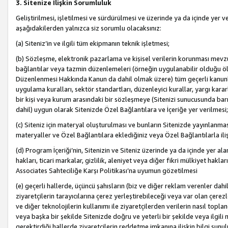
3. Sitenize İlişkin Sorumluluk
Geliştirilmesi, işletilmesi ve sürdürülmesi ve üzerinde ya da içinde yer ve
aşağıdakilerden yalnızca siz sorumlu olacaksınız:
(a) Siteniz’in ve ilgili tüm ekipmanın teknik işletmesi;
(b) Sözleşme, elektronik pazarlama ve kişisel verilerin korunması mevzua
bağlantılar veya tazmin düzenlemeleri (örneğin uygulanabilir olduğu ölç
Düzenlenmesi Hakkında Kanun da dahil olmak üzere) tüm geçerli kanunlar, y
uygulama kuralları, sektör standartları, düzenleyici kurallar, yargı kararl
bir kişi veya kurum arasındaki bir sözleşmeye (Sitenizi sunucusunda barı
dahil) uygun olarak Sitenizde Özel Bağlantılara ve İçeriğe yer verilmesi;
(c) Siteniz için materyal oluşturulması ve bunların Sitenizde yayınlanmas
materyaller ve Özel Bağlantılara eklediğiniz veya Özel Bağlantılarla ili
(d) Program İçeriği’nin, Sitenizin ve Siteniz üzerinde ya da içinde yer al
hakları, ticari markalar, gizlilik, aleniyet veya diğer fikri mülkiyet hak
Associates Sahteciliğe Karşı Politikası’na uyumun gözetilmesi
(e) geçerli hallerde, üçüncü şahısların (biz ve diğer reklam verenler dah
ziyaretçilerin tarayıcılarına çerez yerleştirebileceği veya var olan çerezler
ve diğer teknolojilerin kullanımı ile ziyaretçilerden verilerin nasıl toplandı
veya başka bir şekilde Sitenizde doğru ve yeterli bir şekilde veya ilgili 
gerektirdiği hallerde ziyaretçilerin reddetme imkanına ilişkin bilgi sunul