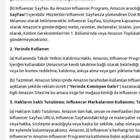
(b) Influencer Sayfası. Bu Amazon Influencer Programı, Amazon aracılığı
Sayfası
”) içerebilir. Müşterileri Influencer Sayfanıza yönlendiren Özel B
tıklaması olarak belirlenecektir. Influencer Sayfası, Sözleşme kapsamınd
olarak Amazon'a gönderdiğiniz metin, resimler, derlemeler, listeler, yorum
olarak, Katılım Gereksinimleri’nin 1. Bölümü’nde veya Amazon Topluluk Ku
göndermeyeceksiniz.
2. Yerinde Kullanım
(a) Kullanımda Takdir Yetkisi; Kaldırma Hakkı. Amazon, Influencer Progra
İçeriğini kullanabilir (Amazon'un kendi takdirine bağlı olarak belirledi
veya bir kısmını reddetme, kaldırma, askıya alma veya geri yükleme hakkı
(b) Tazminat. Amazon Sitesi içinde Amazon tarafından kullanılan Influencer
açıklanan şekilde reklam ücreti (“
Yerinde Komisyon Geliri
”) kazanaca
ilgili Amazon Sitesi’ne bu amaca özgü bir mağaza kimliği ile Influencer 
3. Hakların Saklı Tutulması; Influencer Markalarının Kullanımı;
(a) Hakların Saklı Tutulması. Amazon tüm hak, unvan ve menfaatleri (tüm 
Influencer Sayfası URL'si, Influencer Sayfasındaki bilgi ve materyaller
veya hakka, Sözleşme aracılığıyla veya başka bir şekilde, sahip olmayac
bir eylemde bulunmayacaksınız. Amazon, (i) Influencer'a herhangi bir t
Influencer'ın Amazon Influencer Programı'na katılımına ilişkin açıklamal