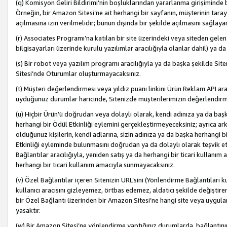
(q) Komisyon Geliri Bildirimi’nin boşluklarından yararlanma girişiminde
Örneğin, bir Amazon Sitesi’ne ait herhangi bir sayfanın, müşterinin tara
açılmasına izin verilmelidir; bunun dışında bir şekilde açılmasını sağlay
(r) Associates Programı’na katılan bir site üzerindeki veya siteden gele
bilgisayarları üzerinde kurulu yazılımlar aracılığıyla olanlar dahil) ya 
(s) Bir robot veya yazılım programı aracılığıyla ya da başka şekilde 
Sitesi’nde Oturumlar oluşturmayacaksınız.
(t) Müşteri değerlendirmesi veya yıldız puanı linkini Ürün Reklam API aracı
uyduğunuz durumlar haricinde, Sitenizde müşterilerimizin değerlendirme
(u) Hiçbir Ürün’ü doğrudan veya dolaylı olarak, kendi adınıza ya da başk
herhangi bir Ödül Etkinliği eylemini gerçekleştirmeyeceksiniz; ayrıca arkada
olduğunuz kişilerin, kendi adlarına, sizin adınıza ya da başka herhangi b
Etkinliği eyleminde bulunmasını doğrudan ya da dolaylı olarak teşvik 
Bağlantılar aracılığıyla, yeniden satış ya da herhangi bir ticari kullanı
herhangi bir ticari kullanım amacıyla sunmayacaksınız.
(v) Özel Bağlantılar içeren Sitenizin URL’sini (Yönlendirme Bağlantıları 
kullanıcı aracısını gizleyemez, örtbas edemez, aldatıcı şekilde değişti
bir Özel Bağlantı üzerinden bir Amazon Sitesi’ne hangi site veya uygula
yasaktır.
(w) Bir Amazon Sitesi’ne yönlendirme yaptığınız durumlarda, bağlantının