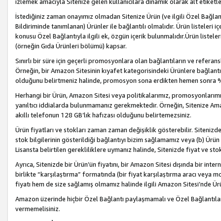
izlemek amacıyla Sitenize gelen kullanıcılara dinamik olarak alt etiketl
İstediğiniz zaman onayımız olmadan Sitenize Ürün (ve ilgili Özel Bağlantı
Bildiriminde tanımlanan) Ürünler ile bağlantılı olmalıdır. Ürün listeleri
konusu Özel Bağlantıyla ilgili ek, özgün içerik bulunmalıdır.Ürün listele
(örneğin Gıda Ürünleri bölümü) kapsar.
Sınırlı bir süre için geçerli promosyonlara olan bağlantıların ve refera
Örneğin, bir Amazon Sitesinin kıyafet kategorisindeki Ürünlere bağlant
olduğunu belirtmeniz halinde, promosyon sona erdikten hemen sonra %15
Herhangi bir Ürün, Amazon Sitesi veya politikalarımız, promosyonlarımız
yanıltıcı iddialarda bulunmamanız gerekmektedir. Örneğin, Sitenize Amazon
akıllı telefonun 128 GB’lık hafızası olduğunu belirtemezsiniz.
Ürün fiyatları ve stokları zaman zaman değişiklik gösterebilir. Sitenizde 
stok bilgilerinin gösterildiği bağlantıyı bizim sağlamamız veya (b) Ürün f
Lisansta belirtilen gerekliliklere uymanız halinde, Sitenizde fiyat ve stok 
Ayrıca, Sitenizde bir Ürün’ün fiyatını, bir Amazon Sitesi dışında bir inte
birlikte “karşılaştırma” formatında (bir fiyat karşılaştırma aracı veya 
fiyatı hem de size sağlamış olmamız halinde ilgili Amazon Sitesi’nde Ür
Amazon üzerinde hiçbir Özel Bağlantı paylaşmamalı ve Özel Bağlantılar
vermemelisiniz.