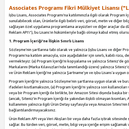
Associates Programı Fikri Mülkiyet Lisansı ("L
İşbu Lisans, Associates Programı’na katılımınızla ilgili olarak Program İ
sunulabilecek olan, Ürünlerle ilgili belirli veri, görsel, metin ve diğer bilg
sağlayan özel uygulama programlama arayüzleri ve diğer araçlar da dâh
Reklam API’ı”), bu Lisans’ın hükümleriyle bağlı olmayı kabul etmiş olurs
1. Program İçeriği’ne İlişkin Sınırlı Lisans
Sözleşme’nin şartlarına tabi olarak ve yalnızca (işbu Lisans ve diğer Pr
Programı’na katılım amacıyla, size aşağıdakiler için sınırlı, kabili rücu, 
vermekteyiz: (a) Program İçeriği’ni kopyalama ve yalnızca Siteniz’de gö
Markalarını (Marka Kılavuzları’nda tanımlandığı üzere) yalnızca Siteniz’
ve Ürün Reklam İçeriği’ne yalnızca Şartname’ye ve işbu Lisans’a uygun 
Program İçeriği’ni yalnızca Sözleşme’nin şartlarına uygun olarak ve bura
ifadeleri kısıtlamaksızın, (a) Program İçeriği’ni yalnızca son kullanıcılar
veya bir Program İçeriği ile birlikte, bir Amazon Sitesi dışında başka bi
(ancak, Siteniz’in Program İçeriği ile yakından ilişkili olmayan kısımları,
kullanımını yalnızca ilgili Ürün Detay sayfasıyla veya Amazon Sitesi’nin 
bağlantılandırmayacaksınız.
Ürün Reklam API veya Veri Akışları bir veya daha fazla iştirak sitesinde s
sağlar. Bu türden veri, görsel, metin, bilgi veya içeriğe erişim sağlama