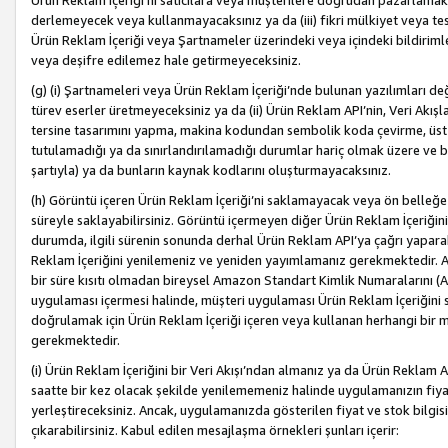
Ürün Reklam İçeriği’ni satıcılara veya müşterilere doğrudan pazarlamak, 
derlemeyecek veya kullanmayacaksınız ya da (iii) fikri mülkiyet veya tesci
Ürün Reklam İçeriği veya Şartnameler üzerindeki veya içindeki bildiri
veya deşifre edilemez hale getirmeyeceksiniz.
(g) (i) Şartnameleri veya Ürün Reklam İçeriği’nde bulunan yazılımları d
türev eserler üretmeyeceksiniz ya da (ii) Ürün Reklam API’nin, Veri Akışla
tersine tasarımını yapma, makina kodundan sembolik koda çevirme, üst
tutulamadığı ya da sınırlandırılamadığı durumlar hariç olmak üzere ve b
şartıyla) ya da bunların kaynak kodlarını oluşturmayacaksınız.
(h) Görüntü içeren Ürün Reklam İçeriği’ni saklamayacak veya ön belleğe 
süreyle saklayabilirsiniz. Görüntü içermeyen diğer Ürün Reklam İçeriğin
durumda, ilgili sürenin sonunda derhal Ürün Reklam API’ya çağrı yaparak
Reklam İçeriğini yenilemeniz ve yeniden yayımlamanız gerekmektedir. Ak
bir süre kısıtı olmadan bireysel Amazon Standart Kimlik Numaralarını (AS
uygulaması içermesi halinde, müşteri uygulaması Ürün Reklam İçeriğin
doğrulamak için Ürün Reklam İçeriği içeren veya kullanan herhangi bir m
gerekmektedir.
(i) Ürün Reklam İçeriğini bir Veri Akışı’ndan almanız ya da Ürün Reklam
saatte bir kez olacak şekilde yenilememeniz halinde uygulamanızın fiya
yerleştireceksiniz. Ancak, uygulamanızda gösterilen fiyat ve stok bilgis
çıkarabilirsiniz. Kabul edilen mesajlaşma örnekleri şunları içerir: