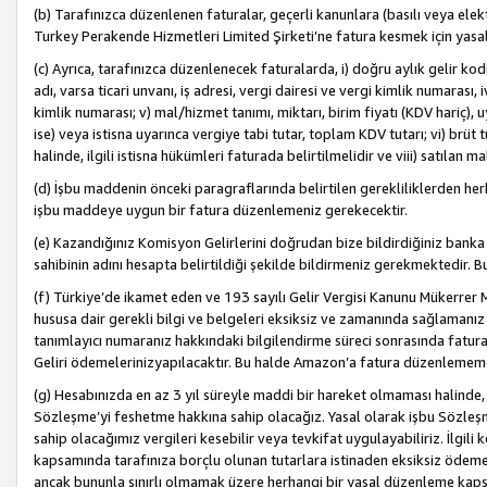
(b) Tarafınızca düzenlenen faturalar, geçerli kanunlara (basılı veya ele
Turkey Perakende Hizmetleri Limited Şirketi’ne fatura kesmek için yasal
(c) Ayrıca, tarafınızca düzenlenecek faturalarda, i) doğru aylık gelir kodu
adı, varsa ticari unvanı, iş adresi, vergi dairesi ve vergi kimlik numarası,
kimlik numarası; v) mal/hizmet tanımı, miktarı, birim fiyatı (KDV hariç)
ise) veya istisna uyarınca vergiye tabi tutar, toplam KDV tutarı; vi) brüt 
halinde, ilgili istisna hükümleri faturada belirtilmelidir ve viii) satılan 
(d) İşbu maddenin önceki paragraflarında belirtilen gerekliliklerden he
işbu maddeye uygun bir fatura düzenlemeniz gerekecektir.
(e) Kazandığınız Komisyon Gelirlerini doğrudan bize bildirdiğiniz banka
sahibinin adını hesapta belirtildiği şekilde bildirmeniz gerekmektedir. 
(f) Türkiye’de ikamet eden ve 193 sayılı Gelir Vergisi Kanunu Mükerrer 
hususa dair gerekli bilgi ve belgeleri eksiksiz ve zamanında sağlamanız
tanımlayıcı numaranız hakkındaki bilgilendirme süreci sonrasında fatur
Geliri ödemelerinizyapılacaktır. Bu halde Amazon’a fatura düzenlemem
(g) Hesabınızda en az 3 yıl süreyle maddi bir hareket olmaması halinde
Sözleşme’yi feshetme hakkına sahip olacağız. Yasal olarak işbu Sözl
sahip olacağımız vergileri kesebilir veya tevkifat uygulayabiliriz. İlgil
kapsamında tarafınıza borçlu olunan tutarlara istinaden eksiksiz ödeme
ancak bununla sınırlı olmamak üzere herhangi bir yasal düzenleme kap