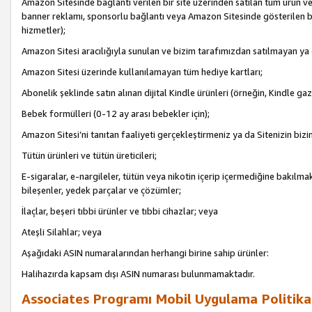
Amazon Sitesinde bağlantı verilen bir site üzerinden satılan tüm ürün ve
banner reklamı, sponsorlu bağlantı veya Amazon Sitesinde gösterilen başk
hizmetler);
Amazon Sitesi aracılığıyla sunulan ve bizim tarafımızdan satılmayan ya
Amazon Sitesi üzerinde kullanılamayan tüm hediye kartları;
Abonelik şeklinde satın alınan dijital Kindle ürünleri (örneğin, Kindle gaz
Bebek formülleri (0-12 ay arası bebekler için);
Amazon Sitesi’ni tanıtan faaliyeti gerçekleştirmeniz ya da Sitenizin bizi
Tütün ürünleri ve tütün üreticileri;
E-sigaralar, e-nargileler, tütün veya nikotin içerip içermediğine bakılmaks
bileşenler, yedek parçalar ve çözümler;
İlaçlar, beşeri tıbbi ürünler ve tıbbi cihazlar; veya
Ateşli Silahlar; veya
Aşağıdaki ASIN numaralarından herhangi birine sahip ürünler:
Halihazırda kapsam dışı ASIN numarası bulunmamaktadır.
Associates Programı Mobil Uygulama Politika