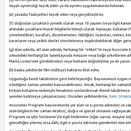
dayalı ayrımcılığı teşvik eden ya da ayrımcı uygulamalarda bulunan;
(e) yasadışı faaliyetleri teşvik eden veya gerçekleştiren;
(f) doğrudan çocuklara yönelik olarak veya 18 yaşının (veya ilgili kanun
altındaki çocukların kişisel bilgilerini bilinçli olarak toplayan, kullana
yönetmelikleri, kuralları, düzenlemeleri, tebliğleri, lisansları, izinleri, k
kararlarını veya yetkili devlet otoritelerince öngörülebilecek diğer gerekl
(g) alan adında, alt alan adında, herhangi bir “etiket”te veya Associate
sitesindeki herhangi bir tanımlayıcıda Amazon veya bağlı şirketlerine ai
Marka Listesi’nde görebilirsiniz) veya bunların değiştirilmiş ya da yazım
(h) başka şekillerde fikri mülkiyet haklarını ihlal eden.
Uygunluğu kendi takdirimize göre belirleyeceğiz. Başvurunuzu uygun o
istediğiniz zaman yeniden başvurabilirsiniz. Ancak, herhangi bir zaman
kötüye kullanma nedeniyle hesabınızı sonlandırırsak (kendi takdirimiz
yeniden katılmaya çalışamazsınız. Önceden yetkilendirme,
Gelir Ortakl
Associates Programı başvurunuzda yer alan ve e-posta adresiniz ve sair ileti
olan bilgilerin her zaman eksiksiz, doğru ve güncel olmasını sağlayacaks
Programı ve işbu Sözleşme’yle ilgili bildirimler (eğer varsa), onaylar (eğ
güncelliğini yitirmiş olsa dahi, ilgili e-posta adresine gönderilen tüm bil