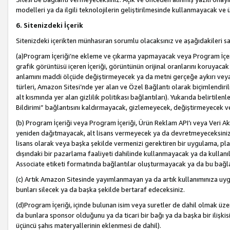
modelleri ya da ilgili teknolojilerin geliştirilmesinde kullanmayacak ve 
6. Sitenizdeki İçerik
Sitenizdeki içerikten münhasıran sorumlu olacaksınız ve aşağıdakileri s
(a)Program İçeriği’ne ekleme ve çıkarma yapmayacak veya Program İçeriği
grafik görüntüsü içeren İçeriği, görüntünün orijinal oranlarını koruyacak
anlamını maddi ölçüde değiştirmeyecek ya da metni gerçeğe aykırı veya y
türleri, Amazon Sitesi’nde yer alan ve Özel Bağlantı olarak biçimlendiril
alt kısmında yer alan gizlilik politikası bağlantıları). Yukarıda belirtilenl
Bildirimi” bağlantısını kaldırmayacak, gizlemeyecek, değiştirmeyecek
(b) Program İçeriği veya Program İçeriği, Ürün Reklam API’ı veya Veri 
yeniden dağıtmayacak, alt lisans vermeyecek ya da devretmeyeceksiniz. Ö
lisans olarak veya başka şekilde vermenizi gerektiren bir uygulama, plat
dışındaki bir pazarlama faaliyeti dahilinde kullanmayacak ya da kullanı
Associate etiketi formatında bağlantılar oluşturmayacak ya da bu bağla
(c) Artık Amazon Sitesinde yayımlanmayan ya da artık kullanımınıza uygu
bunları silecek ya da başka şekilde bertaraf edeceksiniz.
(d)Program İçeriği, içinde bulunan isim veya suretler de dahil olmak üzer
da bunlara sponsor olduğunu ya da ticari bir bağı ya da başka bir ilişki
üçüncü şahıs materyallerinin eklenmesi de dahil).