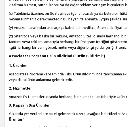
kısaltma hizmeti, buton, köprü ya da diğer reklam yerleşim biçimlerini 
(x) Talebimiz üzerine, bu Sözleşmeye (genel olarak ya da belirli bir hük
beyanı sunmanız gerekmektedir. Bu beyanı talebimize uygun şekilde sunma
(y) Amazon tarafından aksi açıkça kabul edilmedikçe, Siteniz’de fiyat tak
(z) Sitenizde veya başka bir şekilde, Amazon Sitesi dışında herhangi bi
tanıtımı veya reklamı amacıyla herhangi bir Program İçeriğini gösterem
ilgili herhangi bir veri, görsel, metin veya diğer bilgi ya da içeriği Si
Associates Programı Ürün Bildirimi (“Ürün Bildirimi”)
1. Ürünler
Associates Programı kapsamında, işbu Ürün Bildirimi’nde tanımlanan ekle
veya dijital ürün anlamına gelmektedir.
2. Hizmetler
Amazon Ev Hizmetleri dışında herhangi bir hizmet şu an itibariyle Ürünl
3. Kapsam Dışı Ürünler
Yukarıda yer verilenlere halel gelmemek üzere, aşağıda belirtilenler Ass
Ürünler
”):