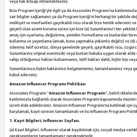
veya hak iktisap etmemektesiniz.
Bize Program İçeriği’yle ilgili ya da Associates Programı’na katılımınızla 
sair bilgiler sağlamanız ya da Program İçeriği’ni herhangi bir şekilde değ
mülkiyet ve menfaatleri gayrikabili rücu olarak bize temlik edersiniz v
geçerli olan azami koruma süresi için bize (a) Sunumlarınız’ı her şekild
amaç için uyarlama, değiştirme, yeniden formatlama ve bunlardan türev e
kullanma ve yayımlama (ancak, bunu yapmakla yükümlü değiliz) ve (d) aşağ
ödenmiş telif ücretsiz, dünya genelinde geçerli, gayrikabili rücu, özgürce 
Sunumlarınız orijinal eserinizdir veya bunları hukuka uygun olarak elde et
sahip olduğumuz hakları kullanmamız, telif hakları dahil, hiçbir kişi vey
Sunumlarınıza ilişkin haklarımızı belgelememiz, tamamlamamız veya geç
kabul edersiniz.
Amazon Influencer Programı Politikası
Associates Programı “
Amazon Influencer Programı
”, belirli ülkele
katılımınızla bağlantılı olarak Associates Programı kapsamında müşteri 
ücreti elde edebilirsiniz. Amazon Influencer Programı'na katılmak için u
karşılamalı, kayıt sürecini tamamlamalı ve bu Influencer Programı Politi
1. Kayıt Bilgileri; Influencer Sayfası.
(a) Kayıt Bilgileri. Influencer olarak kaydolmak için, sosyal medya varlık
gereksinimlerini tamamlamanız gerekmektedir.