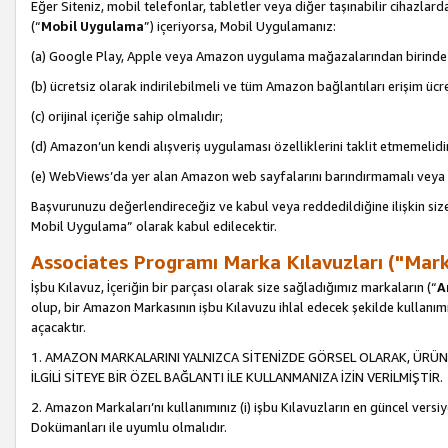
Eğer Siteniz, mobil telefonlar, tabletler veya diğer taşınabilir cihazlar
(“
Mobil Uygulama
”) içeriyorsa, Mobil Uygulamanız:
(a) Google Play, Apple veya Amazon uygulama mağazalarından birinde 
(b) ücretsiz olarak indirilebilmeli ve tüm Amazon bağlantıları erişim ücre
(c) orijinal içeriğe sahip olmalıdır;
(d) Amazon’un kendi alışveriş uygulaması özelliklerini taklit etmemelidi
(e) WebViews’da yer alan Amazon web sayfalarını barındırmamalı veya
Başvurunuzu değerlendireceğiz ve kabul veya reddedildiğine ilişkin si
Mobil Uygulama” olarak kabul edilecektir.
Associates Programı Marka Kılavuzları ("Mark
İşbu Kılavuz, İçeriğin bir parçası olarak size sağladığımız markaların (“
A
olup, bir Amazon Markasının işbu Kılavuzu ihlal edecek şekilde kullanım
açacaktır.
1. AMAZON MARKALARINI YALNIZCA SİTENİZDE GÖRSEL OLARAK, ÜRÜN
İLGİLİ SİTEYE BİR ÖZEL BAĞLANTI İLE KULLANMANIZA İZİN VERİLMİŞTİR.
2. Amazon Markaları’nı kullanımınız (i) işbu Kılavuzların en güncel versiy
Dokümanları ile uyumlu olmalıdır.