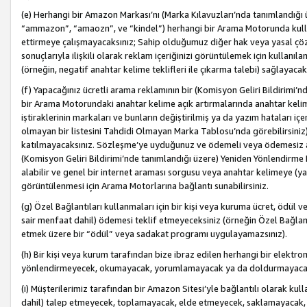
(e) Herhangi bir Amazon Markası’nı (Marka Kılavuzları’nda tanımlandığı ü
“ammazon”, “amaozn”, ve “kindel”) herhangi bir Arama Motorunda kulla
ettirmeye çalışmayacaksınız; Sahip olduğumuz diğer hak veya yasal çöz
sonuçlarıyla ilişkili olarak reklam içeriğinizi görüntülemek için kullanıl
(örneğin, negatif anahtar kelime teklifleri ile çıkarma talebi) sağlayaca
(f) Yapacağınız ücretli arama reklamının bir (Komisyon Geliri Bildirimi’
bir Arama Motorundaki anahtar kelime açık artırmalarında anahtar kelim
iştiraklerinin markaları ve bunların değiştirilmiş ya da yazım hataları iç
olmayan bir listesini Tahdidi Olmayan Marka Tablosu’nda görebilirsiniz)
katılmayacaksınız. Sözleşme’ye uyduğunuz ve ödemeli veya ödemesiz ara
(Komisyon Geliri Bildirimi’nde tanımlandığı üzere) Yeniden Yönlendirme 
alabilir ve genel bir internet araması sorgusu veya anahtar kelimeye (y
görüntülenmesi için Arama Motorlarına bağlantı sunabilirsiniz.
(g) Özel Bağlantıları kullanmaları için bir kişi veya kuruma ücret, ödül 
sair menfaat dahil) ödemesi teklif etmeyeceksiniz (örneğin Özel Bağlantıl
etmek üzere bir “ödül” veya sadakat programı uygulayamazsınız).
(h) Bir kişi veya kurum tarafından bize ibraz edilen herhangi bir elekt
yönlendirmeyecek, okumayacak, yorumlamayacak ya da doldurmayacak
(i) Müşterilerimiz tarafından bir Amazon Sitesi’yle bağlantılı olarak kulla
dahil) talep etmeyecek, toplamayacak, elde etmeyecek, saklamayacak,