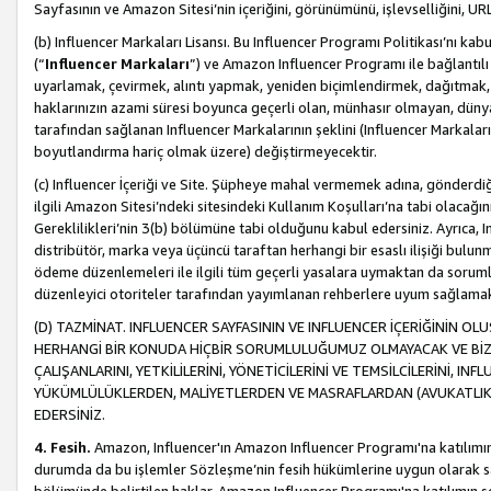
Sayfasının ve Amazon Sitesi’nin içeriğini, görünümünü, işlevselliğini, URL'
(b) Influencer Markaları Lisansı. Bu Influencer Programı Politikası’nı kab
(“
Influencer Markaları
”) ve Amazon Influencer Programı ile bağlantı
uyarlamak, çevirmek, alıntı yapmak, yeniden biçimlendirmek, dağıtmak, il
haklarınızın azami süresi boyunca geçerli olan, münhasır olmayan, dünya
tarafından sağlanan Influencer Markalarının şeklini (Influencer Markal
boyutlandırma hariç olmak üzere) değiştirmeyecektir.
(c) Influencer İçeriği ve Site. Şüpheye mahal vermemek adına, gönderdiğin
ilgili Amazon Sitesi’ndeki sitesindeki Kullanım Koşulları’na tabi olacağı
Gereklilikleri’nin 3(b) bölümüne tabi olduğunu kabul edersiniz. Ayrıca, Inf
distribütör, marka veya üçüncü taraftan herhangi bir esaslı ilişiği bul
ödeme düzenlemeleri ile ilgili tüm geçerli yasalara uymaktan da soruml
düzenleyici otoriteler tarafından yayımlanan rehberlere uyum sağlama
(D) TAZMİNAT. INFLUENCER SAYFASININ VE INFLUENCER İÇERİĞİNİN OL
HERHANGİ BİR KONUDA HİÇBİR SORUMLULUĞUMUZ OLMAYACAK VE BİZİ, B
ÇALIŞANLARINI, YETKİLİLERİNİ, YÖNETİCİLERİNİ VE TEMSİLCİLERİNİ, IN
YÜKÜMLÜLÜKLERDEN, MALİYETLERDEN VE MASRAFLARDAN (AVUKATLIK 
EDERSİNİZ.
4. Fesih.
Amazon, Influencer'ın Amazon Influencer Programı'na katılımını a
durumda da bu işlemler Sözleşme’nin fesih hükümlerine uygun olarak sağl