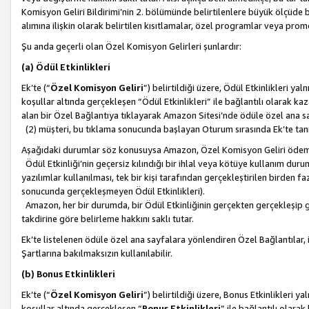
Komisyon Geliri Bildirimi’nin 2. bölümünde belirtilenlere büyük ölçüde 
alımına ilişkin olarak belirtilen kısıtlamalar, özel programlar veya pro
Şu anda geçerli olan Özel Komisyon Gelirleri şunlardır:
(a) Ödül Etkinlikleri
Ek’te (“
Özel Komisyon Geliri
”) belirtildiği üzere, Ödül Etkinlikleri ya
koşullar altında gerçekleşen “Ödül Etkinlikleri” ile bağlantılı olarak kaza
alan bir Özel Bağlantıya tıklayarak Amazon Sitesi’nde ödüle özel ana s
(2) müşteri, bu tıklama sonucunda başlayan Oturum sırasında Ek’te ta
Aşağıdaki durumlar söz konusuysa Amazon, Özel Komisyon Geliri öde
Ödül Etkinliği’nin geçersiz kılındığı bir ihlal veya kötüye kullanım dur
yazılımlar kullanılması, tek bir kişi tarafından gerçekleştirilen birden f
sonucunda gerçekleşmeyen Ödül Etkinlikleri).
Amazon, her bir durumda, bir Ödül Etkinliğinin gerçekten gerçekleşip 
takdirine göre belirleme hakkını saklı tutar.
Ek’te listelenen ödüle özel ana sayfalara yönlendiren Özel Bağlantılar, i
Şartlarına bakılmaksızın kullanılabilir.
(b) Bonus Etkinlikleri
Ek’te (“
Özel Komisyon Geliri
”) belirtildiği üzere, Bonus Etkinlikleri 
koşullar altında gerçekleşen “
Bonus Etkinlikleri
” ile bağlantılı olarak 