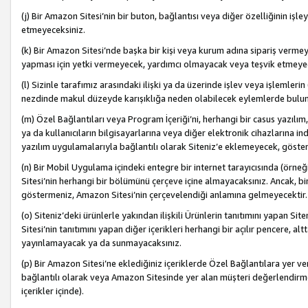
(j) Bir Amazon Sitesi’nin bir buton, bağlantısı veya diğer özelliğinin 
etmeyeceksiniz.
(k) Bir Amazon Sitesi’nde başka bir kişi veya kurum adına sipariş verm
yapması için yetki vermeyecek, yardımcı olmayacak veya teşvik etmeyec
(l) Sizinle tarafımız arasındaki ilişki ya da üzerinde işlev veya işlemler
nezdinde makul düzeyde karışıklığa neden olabilecek eylemlerde bulu
(m) Özel Bağlantıları veya Program İçeriği’ni, herhangi bir casus yazılım,
ya da kullanıcıların bilgisayarlarına veya diğer elektronik cihazlarına 
yazılım uygulamalarıyla bağlantılı olarak Siteniz’e eklemeyecek, göst
(n) Bir Mobil Uygulama içindeki entegre bir internet tarayıcısında (örn
Sitesi’nin herhangi bir bölümünü çerçeve içine almayacaksınız. Ancak, bi
göstermeniz, Amazon Sitesi’nin çerçevelendiği anlamına gelmeyecektir.
(o) Siteniz’deki ürünlerle yakından ilişkili Ürünlerin tanıtımını yapan Si
Sitesi’nin tanıtımını yapan diğer içerikleri herhangi bir açılır pencere, a
yayınlamayacak ya da sunmayacaksınız.
(p) Bir Amazon Sitesi’ne eklediğiniz içeriklerde Özel Bağlantılara yer v
bağlantılı olarak veya Amazon Sitesinde yer alan müşteri değerlendirmele
içerikler içinde).