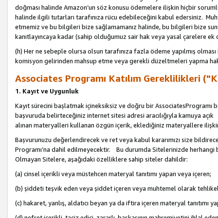
doğması halinde Amazon’un söz konusu ödemelere ilişkin hiçbir soru
halinde ilgili tutarları tarafınıza rücu edebileceğini kabul edersiniz. Muh
etmemiz ve bu bilgileri bize sağlamamanız halinde, bu bilgileri bize su
kanıtlayıncaya kadar (sahip olduğumuz sair hak veya yasal çarelere ek 
(h) Her ne sebeple olursa olsun tarafınıza fazla ödeme yapılmış olması 
komisyon gelirinden mahsup etme veya gerekli düzeltmeleri yapma hakkı
Associates Programı Katılım Gereklilikleri ("Ka
1. Kayıt ve Uygunluk
Kayıt sürecini başlatmak içineksiksiz ve doğru bir AssociatesProgramı ba
başvuruda belirteceğiniz internet sitesi adresi aracılığıyla kamuya aç
alınan materyalleri kullanan özgün içerik, eklediğiniz materyallere ilişk
Başvurunuzu değerlendirecek ve ret veya kabul kararımızı size bildirece
Programı’na dahil edilmeyecektir. Bu durumda Sitelerinizde herhangi b
Olmayan Sitelere, aşağıdaki özelliklere sahip siteler dahildir:
(a) cinsel içerikli veya müstehcen materyal tanıtımı yapan veya içeren;
(b) şiddeti teşvik eden veya şiddet içeren veya muhtemel olarak tehlikel
(c) hakaret, yanlış, aldatıcı beyan ya da iftira içeren materyal tanıtımı y
(d) nefret içerikli, taciz edici, zararlı, başkasının mahremiyetini ihlal eden