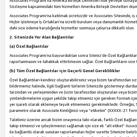
Associates Programı’na Amerika Birleşik Devletleri’nde yerleşik olmayan b
Sözleşme kapsamındaki tüm hizmetleri Amerika Birleşik Devletleri dışınd
Associates Programı'na katılmak ücretsizdir ve Associates Sitesinde, iş
Hiçbir işletmeye İş Ortakları’na ücretli kurulum veya danışmanlık hizme
dahi size ödeme karşılığında hizmetler sunmaya çalışırsa dikkatli olun.
2. Sitenizde Yer Alan Bağlantılar
(a) Özel Bağlantılar
Associates Programı’na başvurduktan sonra Siteniz’de Özel Bağlantılara y
raporlanmasını ve tahakkuk ettirilmesini sağlar. Özel Bağlantıların size
(b) Tüm Özel Bağlantılar için Geçerli Genel Gereklilikler
Özel Bağlantıları kendiniz oluşturabilirsiniz veya bizim tarafımızdan size
bildirmemiz halinde, ilgili bağlantı türlerini Sitenizde göstermeyi durdu
tarzından ve yerleşiminden ve (sizin tarafınızdan oluşturulan veya bizi
yönlendirmelerini uygun şekilde takip etmemiz için gereken formatı içer
yer işareti olarak eklemeye teşvik etmemeniz gerekmektedir. Örneğin, 
parametre olarak Associate Kimliğinizi veya “etiketini” (XXXXX-21 for
Talebiniz üzerine ancak bizim onayımıza tabi olarak, farklı Özel Bağlantı
takip etmenizi ve iyileştirmenizi sağlamak için size ek “alt etiket” Assoc
ile bağlantılı olarak sunulan raporlamaları hiçbir surette Sitenizin belirli 