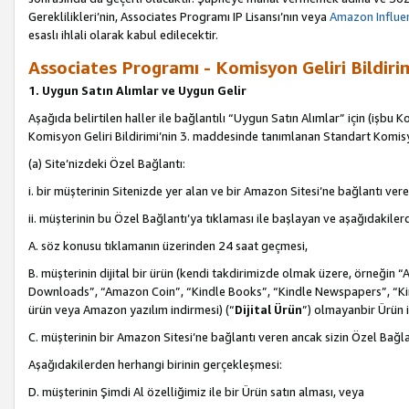
Gereklilikleri’nin, Associates Programı IP Lisansı’nın veya
Amazon Influen
esaslı ihlali olarak kabul edilecektir.
Associates Programı - Komisyon Geliri Bildiri
1. Uygun Satın Alımlar ve Uygun Gelir
Aşağıda belirtilen haller ile bağlantılı “Uygun Satın Alımlar” için (işbu K
Komisyon Geliri Bildirimi’nin 3. maddesinde tanımlanan Standart Komis
(a) Site’nizdeki Özel Bağlantı:
i. bir müşterinin Sitenizde yer alan ve bir Amazon Sitesi’ne bağlantı ver
ii. müşterinin bu Özel Bağlantı’ya tıklaması ile başlayan ve aşağıdakile
A. söz konusu tıklamanın üzerinden 24 saat geçmesi,
B. müşterinin dijital bir ürün (kendi takdirimizde olmak üzere, örneğ
Downloads”, “Amazon Coin”, “Kindle Books”, “Kindle Newspapers”, “Kind
ürün veya Amazon yazılım indirmesi) (“
Dijital Ürün
”) olmayanbir Ürün i
C. müşterinin bir Amazon Sitesi’ne bağlantı veren ancak sizin Özel Bağla
Aşağıdakilerden herhangi birinin gerçekleşmesi:
D. müşterinin Şimdi Al özelliğimiz ile bir Ürün satın alması, veya