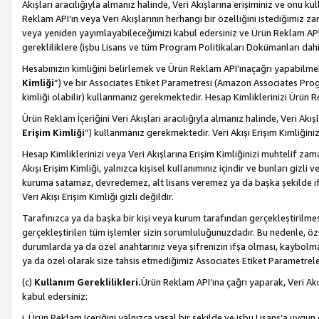
Akışları aracılığıyla almanız halinde, Veri Akışlarına erişiminiz ve onu k
Reklam API’ın veya Veri Akışlarının herhangi bir özelliğini istediğimiz
veya yeniden yayımlayabileceğimizi kabul edersiniz ve Ürün Reklam API’a v
gerekliliklere (işbu Lisans ve tüm Program Politikaları Dokümanları da
Hesabınızın kimliğini belirlemek ve Ürün Reklam API’ınaçağrı yapabilmek i
Kimliği
”) ve bir Associates Etiket Parametresi (Amazon Associates Prog
kimliği olabilir) kullanmanız gerekmektedir. Hesap Kimliklerinizi Ürün R
Ürün Reklam İçeriğini Veri Akışları aracılığıyla almanız halinde, Veri Akış
Erişim Kimliği
”) kullanmanız gerekmektedir. Veri Akışı Erişim Kimliğiniz
Hesap Kimliklerinizi veya Veri Akışlarına Erişim Kimliğinizi muhtelif zama
Akışı Erişim Kimliği, yalnızca kişisel kullanımınız içindir ve bunları giz
kuruma satamaz, devredemez, alt lisans veremez ya da başka şekilde ifşa
Veri Akışı Erişim Kimliği gizli değildir.
Tarafınızca ya da başka bir kişi veya kurum tarafından gerçekleştirilmes
gerçekleştirilen tüm işlemler sizin sorumluluğunuzdadır. Bu nedenle, öze
durumlarda ya da özel anahtarınız veya şifrenizin ifşa olması, kaybolmas
ya da özel olarak size tahsis etmediğimiz Associates Etiket Parametreleri
(c)
Kullanım Gereklilikleri.
Ürün Reklam API’ına çağrı yaparak, Veri Akı
kabul edersiniz:
i. Ürün Reklam İçeriğini yalnızca yasal bir şekilde ve işbu Lisans’a uygun