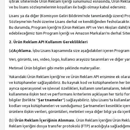
iştirak sitelerinde Ürün Reklam İçeriği sunumunuz esnasında, Ürün Reklam 
ve bu lisans sözleşmelerinin koşulları ile bağlı olmayı kabul edersiniz.
Lisans ya da diğer (Komisyon Geliri Bildirimi’nde tanımlandığı üzer
Sözleşme’nin feshi üzerine Lisans derhal ve kendiliğinden fesholacaktır.
Bu durumda, Program İçeriği’ni (Ürün Reklam API ve Veri Akışları dahil
edebileceğimiz tüm Program İçeriği ve Amazon Markaları’nı derhal Siteni
2. Ürün Reklam API Kullanım Gereklilikleri
(a)
Açıklama.
İşbu Lisans kapsamında size aşağıdakileri içeren Program İ
Veri, görüntü, ses, video, logo, kullanıcı arayüzü tasarımları ve diğer ya
Metinsel Ürün bilgileri gibi metin şeklinde materyaller.
Yukarıdaki Ürün Reklam İçeriği’ne ve Ürün Reklam API erişimine ek olar
ve kütüphaneler sağlayabiliriz. Bu kaynak kod ve kütüphanelerin her biri s
ayrıca operasyonel ve işlevsel özellikleri, kullanım sınırlamalarını, tekn
kullanımına ilişkin test ve performans kriterlerini açıklayan her türlü fo
bilgiler (birlikte “
Şartnameler
”) sağlayabiliriz. İşbu Lisans’ta kullan
kodları veya kütüphaneleri ve sunduğumuz Şartnameleri kesinlikle içerme
ürünlere ilişkin verileri, görüntüleri, metinleri veya diğer bilgi ya da içer
(b)
Ürün Reklam İçeriğinin Alınması.
Ürün Reklam İçeriğini Ürün Rekla
Reklam İçeriğini dosya transfer protokolü (FTP) aracılığıyla sağladığımız 