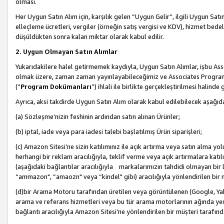
olması.
Her Uygun Satın Alım için, karşılık gelen “Uygun Gelir”, ilgili Uygun Satın
elleçleme ücretleri, vergiler (örneğin satış vergisi ve KDV), hizmet bedell
düşüldükten sonra kalan miktar olarak kabul edilir.
2. Uygun Olmayan Satın Alımlar
Yukarıdakilere halel getirmemek kaydıyla, Uygun Satın Alımlar, işbu Ass
olmak üzere, zaman zaman yayınlayabileceğimiz ve Associates Programı’
(“
Program Dokümanları
”) ihlali ile birlikte gerçekleştirilmesi halinde
Ayrıca, aksi takdirde Uygun Satın Alım olarak kabul edilebilecek aşağıda
(a) Sözleşme’nizin feshinin ardından satın alınan Ürünler;
(b) iptal, iade veya para iadesi talebi başlatılmış Ürün siparişleri;
(c) Amazon Sitesi’ne sizin katılımınız ile açık artırma veya satın alma yol
herhangi bir reklam aracılığıyla, teklif verme veya açık artırmalara ka
(aşağıdaki bağlantılar aracılığıyla markalarımızın tahdidi olmayan bir lis
“ammazon", “amaozn" veya “kindel" gibi) aracılığıyla yönlendirilen bir 
(d)bir Arama Motoru tarafından üretilen veya görüntülenen (Google, Ya
arama ve referans hizmetleri veya bu tür arama motorlarının ağında yer 
bağlantı aracılığıyla Amazon Sitesi’ne yönlendirilen bir müşteri tarafınd