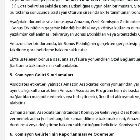
(1) Ek’te belirtilen şekilde Bonus Etkinliğine uygun olan bir müşteri, S
bu tıklama sonucunda başlayan Oturum sırasında Ek’te tanımlanan bon
Aşağıdaki durumlar söz konusuysa Amazon, Özel Komisyon Geliri öde
Bonus Etkinliğinin geçersiz kılındığı bir ihlal veya kötüye kullanım dur
yazılımlar kullanılması, tekrarlayan Bonus Etkinlikleri veya Sitenizdek
Amazon, her bir durumda, bir Bonus Etkinliğinin gerçekten gerçekleşip 
takdirine göre belirleme hakkını saklı tutar.
Ek’te listelenen bonusa özel ana sayfalara yönlendiren Özel Bağlantılar, 
Şartlarına bakılmaksızın kullanılabilir.
5. Komisyon Geliri Sınırlamaları
Associates etiketleri yalnızca Amazon Associates komisyonlarından yarar
aynı trafiği kullanarak hem Amazon Associates Programı hem de başka b
bağlantıları manipüle ederek veya birleştirerek), ücretleri alıkoymak 
alabiliriz.
Zaman zaman, Associate’larınStandart Komisyon Geliri veya Özel Komisy
vermemek adına (ve herhangi bir zaman dilimine bakılmaksızın), Amazon
durdurma veya değiştirme hakkını saklı tuttuğunu belirtiriz. Komisyon Gel
6. Komisyon Gelirlerinin Raporlanması ve Ödemeler