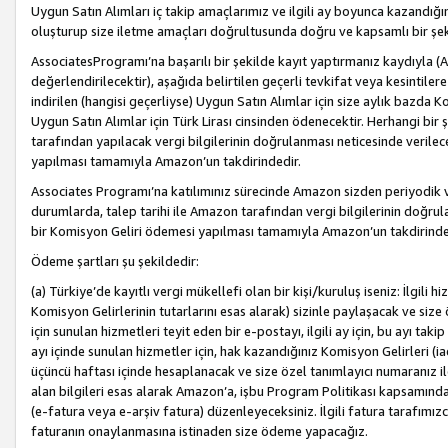
Uygun Satın Alımları iç takip amaçlarımız ve ilgili ay boyunca kazandığ
oluşturup size iletme amaçları doğrultusunda doğru ve kapsamlı bir şek
AssociatesProgramı’na başarılı bir şekilde kayıt yaptırmanız kaydıyla (
değerlendirilecektir), aşağıda belirtilen geçerli tevkifat veya kesintilere
indirilen (hangisi geçerliyse) Uygun Satın Alımlar için size aylık bazda 
Uygun Satın Alımlar için Türk Lirası cinsinden ödenecektir. Herhangi b
tarafından yapılacak vergi bilgilerinin doğrulanması neticesinde verile
yapılması tamamıyla Amazon’un takdirindedir.
Associates Programı’na katılımınız sürecinde Amazon sizden periyodik verg
durumlarda, talep tarihi ile Amazon tarafından vergi bilgilerinin doğru
bir Komisyon Geliri ödemesi yapılması tamamıyla Amazon’un takdirinde
Ödeme şartları şu şekildedir:
(a) Türkiye’de kayıtlı vergi mükellefi olan bir kişi/kuruluş iseniz: İlgili
Komisyon Gelirlerinin tutarlarını esas alarak) sizinle paylaşacak ve siz
için sunulan hizmetleri teyit eden bir e-postayı, ilgili ay için, bu ayı 
ayı içinde sunulan hizmetler için, hak kazandığınız Komisyon Gelirleri (i
üçüncü haftası içinde hesaplanacak ve size özel tanımlayıcı numaranız ile
alan bilgileri esas alarak Amazon’a, işbu Program Politikası kapsamında a
(e-fatura veya e-arşiv fatura) düzenleyeceksiniz. İlgili fatura tarafımı
faturanın onaylanmasına istinaden size ödeme yapacağız.