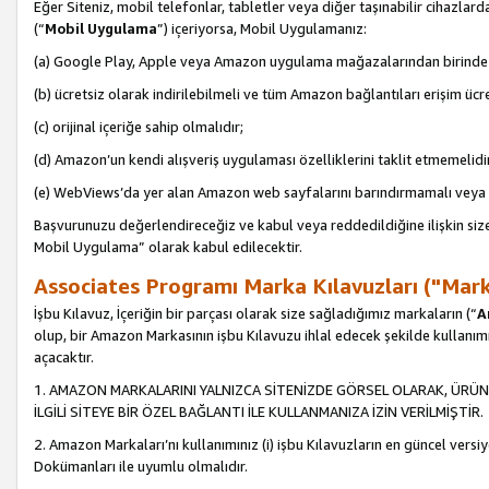
Eğer Siteniz, mobil telefonlar, tabletler veya diğer taşınabilir cihazlar
(“
Mobil Uygulama
”) içeriyorsa, Mobil Uygulamanız:
(a) Google Play, Apple veya Amazon uygulama mağazalarından birinde 
(b) ücretsiz olarak indirilebilmeli ve tüm Amazon bağlantıları erişim ücre
(c) orijinal içeriğe sahip olmalıdır;
(d) Amazon’un kendi alışveriş uygulaması özelliklerini taklit etmemelidi
(e) WebViews’da yer alan Amazon web sayfalarını barındırmamalı veya
Başvurunuzu değerlendireceğiz ve kabul veya reddedildiğine ilişkin si
Mobil Uygulama” olarak kabul edilecektir.
Associates Programı Marka Kılavuzları ("Mark
İşbu Kılavuz, İçeriğin bir parçası olarak size sağladığımız markaların (“
A
olup, bir Amazon Markasının işbu Kılavuzu ihlal edecek şekilde kullanım
açacaktır.
1. AMAZON MARKALARINI YALNIZCA SİTENİZDE GÖRSEL OLARAK, ÜRÜN
İLGİLİ SİTEYE BİR ÖZEL BAĞLANTI İLE KULLANMANIZA İZİN VERİLMİŞTİR.
2. Amazon Markaları’nı kullanımınız (i) işbu Kılavuzların en güncel versiy
Dokümanları ile uyumlu olmalıdır.