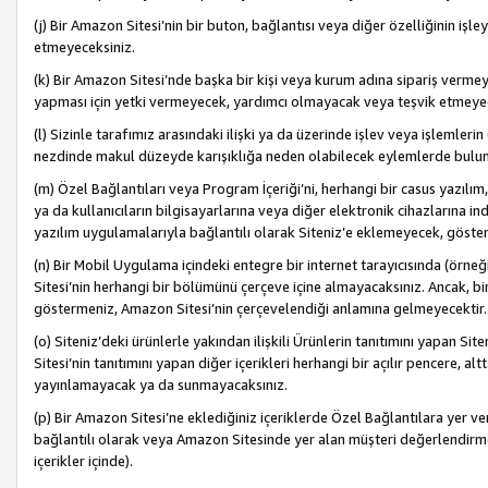
(j) Bir Amazon Sitesi’nin bir buton, bağlantısı veya diğer özelliğinin 
etmeyeceksiniz.
(k) Bir Amazon Sitesi’nde başka bir kişi veya kurum adına sipariş verm
yapması için yetki vermeyecek, yardımcı olmayacak veya teşvik etmeyec
(l) Sizinle tarafımız arasındaki ilişki ya da üzerinde işlev veya işlemler
nezdinde makul düzeyde karışıklığa neden olabilecek eylemlerde bulu
(m) Özel Bağlantıları veya Program İçeriği’ni, herhangi bir casus yazılım,
ya da kullanıcıların bilgisayarlarına veya diğer elektronik cihazlarına 
yazılım uygulamalarıyla bağlantılı olarak Siteniz’e eklemeyecek, göst
(n) Bir Mobil Uygulama içindeki entegre bir internet tarayıcısında (örn
Sitesi’nin herhangi bir bölümünü çerçeve içine almayacaksınız. Ancak, bi
göstermeniz, Amazon Sitesi’nin çerçevelendiği anlamına gelmeyecektir.
(o) Siteniz’deki ürünlerle yakından ilişkili Ürünlerin tanıtımını yapan Si
Sitesi’nin tanıtımını yapan diğer içerikleri herhangi bir açılır pencere, a
yayınlamayacak ya da sunmayacaksınız.
(p) Bir Amazon Sitesi’ne eklediğiniz içeriklerde Özel Bağlantılara yer v
bağlantılı olarak veya Amazon Sitesinde yer alan müşteri değerlendirmele
içerikler içinde).