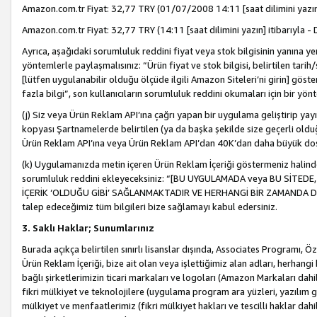
Amazon.com.tr Fiyat: 32,77 TRY (01/07/2008 14:11 [saat dilimini yazın] 
Amazon.com.tr Fiyat: 32,77 TRY (14:11 [saat dilimini yazın] itibarıyla - 
Ayrıca, aşağıdaki sorumluluk reddini fiyat veya stok bilgisinin yanına yer
yöntemlerle paylaşmalısınız: “Ürün fiyat ve stok bilgisi, belirtilen tarih
[lütfen uygulanabilir olduğu ölçüde ilgili Amazon Siteleri’ni girin] göste
fazla bilgi”, son kullanıcıların sorumluluk reddini okumaları için bir yön
(j) Siz veya Ürün Reklam API’ına çağrı yapan bir uygulama geliştirip ya
kopyası Şartnamelerde belirtilen (ya da başka şekilde size geçerli olduğ
Ürün Reklam API’ına veya Ürün Reklam API’dan 40K’dan daha büyük do
(k) Uygulamanızda metin içeren Ürün Reklam İçeriği göstermeniz halinde
sorumluluk reddini ekleyeceksiniz: “[BU UYGULAMADA veya BU SİTEDE,
İÇERİK ‘OLDUĞU GİBİ’ SAĞLANMAKTADIR VE HERHANGİ BİR ZAMANDA DEĞİŞ
talep edeceğimiz tüm bilgileri bize sağlamayı kabul edersiniz.
3. Saklı Haklar; Sunumlarınız
Burada açıkça belirtilen sınırlı lisanslar dışında, Associates Programı, Ö
Ürün Reklam İçeriği, bize ait olan veya işlettiğimiz alan adları, herhangi
bağlı şirketlerimizin ticari markaları ve logoları (Amazon Markaları dah
fikri mülkiyet ve teknolojilere (uygulama program ara yüzleri, yazılım gel
mülkiyet ve menfaatlerimiz (fikri mülkiyet hakları ve tescilli haklar dahil)