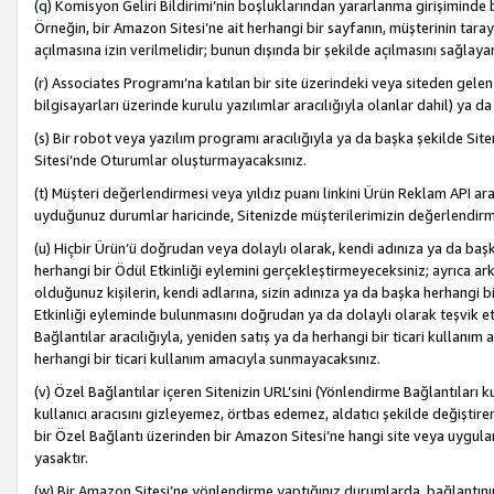
(q) Komisyon Geliri Bildirimi’nin boşluklarından yararlanma girişiminde
Örneğin, bir Amazon Sitesi’ne ait herhangi bir sayfanın, müşterinin tara
açılmasına izin verilmelidir; bunun dışında bir şekilde açılmasını sağlay
(r) Associates Programı’na katılan bir site üzerindeki veya siteden gele
bilgisayarları üzerinde kurulu yazılımlar aracılığıyla olanlar dahil) ya 
(s) Bir robot veya yazılım programı aracılığıyla ya da başka şekilde 
Sitesi’nde Oturumlar oluşturmayacaksınız.
(t) Müşteri değerlendirmesi veya yıldız puanı linkini Ürün Reklam API aracı
uyduğunuz durumlar haricinde, Sitenizde müşterilerimizin değerlendirme
(u) Hiçbir Ürün’ü doğrudan veya dolaylı olarak, kendi adınıza ya da başk
herhangi bir Ödül Etkinliği eylemini gerçekleştirmeyeceksiniz; ayrıca arkada
olduğunuz kişilerin, kendi adlarına, sizin adınıza ya da başka herhangi b
Etkinliği eyleminde bulunmasını doğrudan ya da dolaylı olarak teşvik 
Bağlantılar aracılığıyla, yeniden satış ya da herhangi bir ticari kullanı
herhangi bir ticari kullanım amacıyla sunmayacaksınız.
(v) Özel Bağlantılar içeren Sitenizin URL’sini (Yönlendirme Bağlantıları 
kullanıcı aracısını gizleyemez, örtbas edemez, aldatıcı şekilde değişti
bir Özel Bağlantı üzerinden bir Amazon Sitesi’ne hangi site veya uygula
yasaktır.
(w) Bir Amazon Sitesi’ne yönlendirme yaptığınız durumlarda, bağlantının