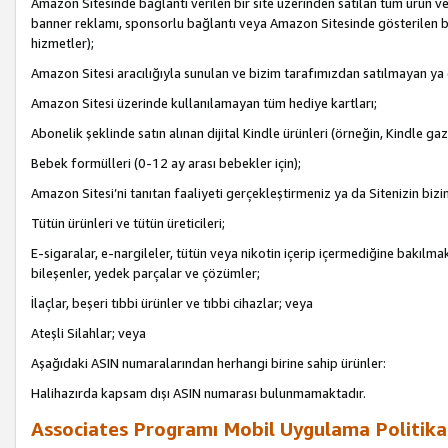
Amazon Sitesinde bağlantı verilen bir site üzerinden satılan tüm ürün ve
banner reklamı, sponsorlu bağlantı veya Amazon Sitesinde gösterilen başk
hizmetler);
Amazon Sitesi aracılığıyla sunulan ve bizim tarafımızdan satılmayan ya
Amazon Sitesi üzerinde kullanılamayan tüm hediye kartları;
Abonelik şeklinde satın alınan dijital Kindle ürünleri (örneğin, Kindle gaz
Bebek formülleri (0-12 ay arası bebekler için);
Amazon Sitesi’ni tanıtan faaliyeti gerçekleştirmeniz ya da Sitenizin bizi
Tütün ürünleri ve tütün üreticileri;
E-sigaralar, e-nargileler, tütün veya nikotin içerip içermediğine bakılmaks
bileşenler, yedek parçalar ve çözümler;
İlaçlar, beşeri tıbbi ürünler ve tıbbi cihazlar; veya
Ateşli Silahlar; veya
Aşağıdaki ASIN numaralarından herhangi birine sahip ürünler:
Halihazırda kapsam dışı ASIN numarası bulunmamaktadır.
Associates Programı Mobil Uygulama Politika