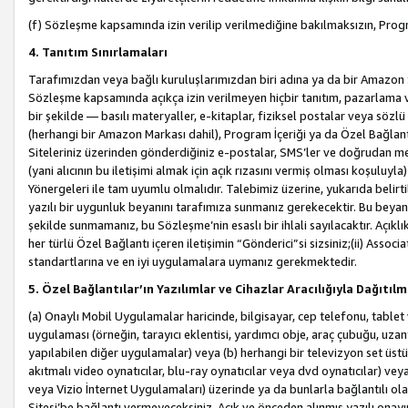
(f) Sözleşme kapsamında izin verilip verilmediğine bakılmaksızın, Progr
4. Tanıtım Sınırlamaları
Tarafımızdan veya bağlı kuruluşlarımızdan biri adına ya da bir Amazon 
Sözleşme kapsamında açıkça izin verilmeyen hiçbir tanıtım, pazarlama v
bir şekilde — basılı materyaller, e-kitaplar, fiziksel postalar veya söz
(herhangi bir Amazon Markası dahil), Program İçeriği ya da Özel Bağlant
Siteleriniz üzerinden gönderdiğiniz e-postalar, SMS’ler ve doğrudan mesaj
(yani alıcının bu iletişimi almak için açık rızasını vermiş olması koşul
Yönergeleri ile tam uyumlu olmalıdır. Talebimiz üzerine, yukarıda belir
yazılı bir uygunluk beyanını tarafımıza sunmanız gerekecektir. Bu beyanı
şekilde sunmamanız, bu Sözleşme’nin esaslı bir ihlali sayılacaktır. Açık
her türlü Özel Bağlantı içeren iletişimin “Gönderici”si sizsiniz;(ii) Asso
standartlarına ve en iyi uygulamalara uymanız gerekmektedir.
5. Özel Bağlantılar’ın Yazılımlar ve Cihazlar Aracılığıyla Dağıtılm
(a) Onaylı Mobil Uygulamalar haricinde, bilgisayar, cep telefonu, tablet 
uygulaması (örneğin, tarayıcı eklentisi, yardımcı obje, araç çubuğu, uzan
yapılabilen diğer uygulamalar) veya (b) herhangi bir televizyon set üstü k
akıtmalı video oynatıcılar, blu-ray oynatıcılar veya dvd oynatıcılar) ve
veya Vizio İnternet Uygulamaları) üzerinde ya da bunlarla bağlantılı o
Sitesi’be bağlantı vermeyeceksiniz. Açık ve önceden alınmış yazılı onay