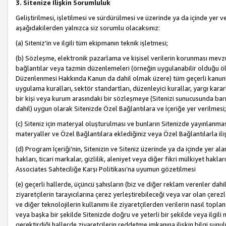
3. Sitenize İlişkin Sorumluluk
Geliştirilmesi, işletilmesi ve sürdürülmesi ve üzerinde ya da içinde yer ve
aşağıdakilerden yalnızca siz sorumlu olacaksınız:
(a) Siteniz’in ve ilgili tüm ekipmanın teknik işletmesi;
(b) Sözleşme, elektronik pazarlama ve kişisel verilerin korunması mevzua
bağlantılar veya tazmin düzenlemeleri (örneğin uygulanabilir olduğu ölç
Düzenlenmesi Hakkında Kanun da dahil olmak üzere) tüm geçerli kanunlar, y
uygulama kuralları, sektör standartları, düzenleyici kurallar, yargı kararl
bir kişi veya kurum arasındaki bir sözleşmeye (Sitenizi sunucusunda barı
dahil) uygun olarak Sitenizde Özel Bağlantılara ve İçeriğe yer verilmesi;
(c) Siteniz için materyal oluşturulması ve bunların Sitenizde yayınlanmas
materyaller ve Özel Bağlantılara eklediğiniz veya Özel Bağlantılarla ili
(d) Program İçeriği’nin, Sitenizin ve Siteniz üzerinde ya da içinde yer al
hakları, ticari markalar, gizlilik, aleniyet veya diğer fikri mülkiyet hak
Associates Sahteciliğe Karşı Politikası’na uyumun gözetilmesi
(e) geçerli hallerde, üçüncü şahısların (biz ve diğer reklam verenler dah
ziyaretçilerin tarayıcılarına çerez yerleştirebileceği veya var olan çerezler
ve diğer teknolojilerin kullanımı ile ziyaretçilerden verilerin nasıl toplandı
veya başka bir şekilde Sitenizde doğru ve yeterli bir şekilde veya ilgili 
gerektirdiği hallerde ziyaretçilerin reddetme imkanına ilişkin bilgi sunul