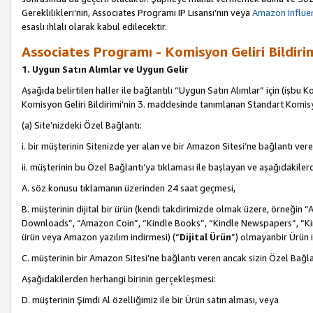
Gereklilikleri’nin, Associates Programı IP Lisansı’nın veya
Amazon Influen
esaslı ihlali olarak kabul edilecektir.
Associates Programı - Komisyon Geliri Bildiri
1. Uygun Satın Alımlar ve Uygun Gelir
Aşağıda belirtilen haller ile bağlantılı “Uygun Satın Alımlar” için (işbu K
Komisyon Geliri Bildirimi’nin 3. maddesinde tanımlanan Standart Komis
(a) Site’nizdeki Özel Bağlantı:
i. bir müşterinin Sitenizde yer alan ve bir Amazon Sitesi’ne bağlantı ver
ii. müşterinin bu Özel Bağlantı’ya tıklaması ile başlayan ve aşağıdakile
A. söz konusu tıklamanın üzerinden 24 saat geçmesi,
B. müşterinin dijital bir ürün (kendi takdirimizde olmak üzere, örneğ
Downloads”, “Amazon Coin”, “Kindle Books”, “Kindle Newspapers”, “Kind
ürün veya Amazon yazılım indirmesi) (“
Dijital Ürün
”) olmayanbir Ürün i
C. müşterinin bir Amazon Sitesi’ne bağlantı veren ancak sizin Özel Bağla
Aşağıdakilerden herhangi birinin gerçekleşmesi:
D. müşterinin Şimdi Al özelliğimiz ile bir Ürün satın alması, veya