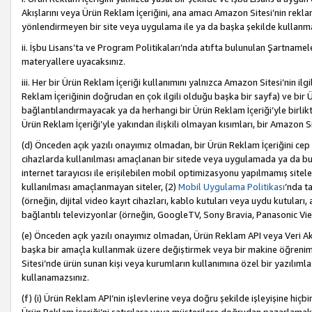
Akışlarını veya Ürün Reklam İçeriğini, ana amacı Amazon Sitesi’nin rek
yönlendirmeyen bir site veya uygulama ile ya da başka şekilde kullanm
ii. İşbu Lisans’ta ve Program Politikaları’nda atıfta bulunulan Şartnamel
materyallere uyacaksınız.
iii. Her bir Ürün Reklam İçeriği kullanımını yalnızca Amazon Sitesi’nin ilg
Reklam İçeriğinin doğrudan en çok ilgili olduğu başka bir sayfa) ve bir Ü
bağlantılandırmayacak ya da herhangi bir Ürün Reklam İçeriği’yle birli
Ürün Reklam İçeriği’yle yakından ilişkili olmayan kısımları, bir Amazon Sit
(d) Önceden açık yazılı onayımız olmadan, bir Ürün Reklam İçeriğini cep 
cihazlarda kullanılması amaçlanan bir sitede veya uygulamada ya da bunl
internet tarayıcısı ile erişilebilen mobil optimizasyonu yapılmamış sitel
kullanılması amaçlanmayan siteler, (2)
Mobil Uygulama Politikası
’nda t
(örneğin, dijital video kayıt cihazları, kablo kutuları veya uydu kutuları,
bağlantılı televizyonlar (örneğin, GoogleTV, Sony Bravia, Panasonic Vier
(e) Önceden açık yazılı onayımız olmadan, Ürün Reklam API veya Veri Ak
başka bir amaçla kullanmak üzere değiştirmek veya bir makine öğrenim
Sitesi’nde ürün sunan kişi veya kurumların kullanımına özel bir yazılım
kullanamazsınız.
(f) (i) Ürün Reklam API’nin işlevlerine veya doğru şekilde işleyişine h