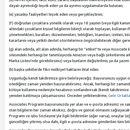
dayalı ayrımcılığı teşvik eden ya da ayrımcı uygulamalarda bulunan;
(e) yasadışı faaliyetleri teşvik eden veya gerçekleştiren;
(f) doğrudan çocuklara yönelik olarak veya 18 yaşının (veya ilgili kanun
altındaki çocukların kişisel bilgilerini bilinçli olarak toplayan, kullana
yönetmelikleri, kuralları, düzenlemeleri, tebliğleri, lisansları, izinleri, k
kararlarını veya yetkili devlet otoritelerince öngörülebilecek diğer gerekl
(g) alan adında, alt alan adında, herhangi bir “etiket”te veya Associate
sitesindeki herhangi bir tanımlayıcıda Amazon veya bağlı şirketlerine ai
Marka Listesi’nde görebilirsiniz) veya bunların değiştirilmiş ya da yazım
(h) başka şekillerde fikri mülkiyet haklarını ihlal eden.
Uygunluğu kendi takdirimize göre belirleyeceğiz. Başvurunuzu uygun o
istediğiniz zaman yeniden başvurabilirsiniz. Ancak, herhangi bir zaman
kötüye kullanma nedeniyle hesabınızı sonlandırırsak (kendi takdirimiz
yeniden katılmaya çalışamazsınız. Önceden yetkilendirme,
Gelir Ortakl
Associates Programı başvurunuzda yer alan ve e-posta adresiniz ve sair ileti
olan bilgilerin her zaman eksiksiz, doğru ve güncel olmasını sağlayacaks
Programı ve işbu Sözleşme’yle ilgili bildirimler (eğer varsa), onaylar (eğ
güncelliğini yitirmiş olsa dahi, ilgili e-posta adresine gönderilen tüm bil