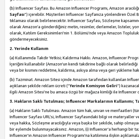
(b) Influencer Sayfası. Bu Amazon Influencer Programı, Amazon aracılığı
Sayfası
”) içerebilir. Müşterileri Influencer Sayfanıza yönlendiren Özel B
tıklaması olarak belirlenecektir. Influencer Sayfası, Sözleşme kapsamınd
olarak Amazon'a gönderdiğiniz metin, resimler, derlemeler, listeler, yorum
olarak, Katılım Gereksinimleri’nin 1. Bölümü’nde veya Amazon Topluluk Ku
göndermeyeceksiniz.
2. Yerinde Kullanım
(a) Kullanımda Takdir Yetkisi; Kaldırma Hakkı. Amazon, Influencer Progra
İçeriğini kullanabilir (Amazon'un kendi takdirine bağlı olarak belirledi
veya bir kısmını reddetme, kaldırma, askıya alma veya geri yükleme hakkı
(b) Tazminat. Amazon Sitesi içinde Amazon tarafından kullanılan Influencer
açıklanan şekilde reklam ücreti (“
Yerinde Komisyon Geliri
”) kazanaca
ilgili Amazon Sitesi’ne bu amaca özgü bir mağaza kimliği ile Influencer 
3. Hakların Saklı Tutulması; Influencer Markalarının Kullanımı;
(a) Hakların Saklı Tutulması. Amazon tüm hak, unvan ve menfaatleri (tüm 
Influencer Sayfası URL'si, Influencer Sayfasındaki bilgi ve materyaller
veya hakka, Sözleşme aracılığıyla veya başka bir şekilde, sahip olmayac
bir eylemde bulunmayacaksınız. Amazon, (i) Influencer'a herhangi bir t
Influencer'ın Amazon Influencer Programı'na katılımına ilişkin açıklamal