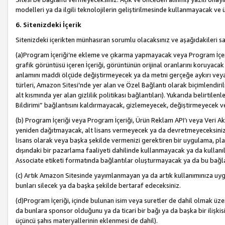
modelleri ya da ilgili teknolojilerin geliştirilmesinde kullanmayacak ve 
6. Sitenizdeki İçerik
Sitenizdeki içerikten münhasıran sorumlu olacaksınız ve aşağıdakileri s
(a)Program İçeriği’ne ekleme ve çıkarma yapmayacak veya Program İçeriği
grafik görüntüsü içeren İçeriği, görüntünün orijinal oranlarını koruyacak
anlamını maddi ölçüde değiştirmeyecek ya da metni gerçeğe aykırı veya y
türleri, Amazon Sitesi’nde yer alan ve Özel Bağlantı olarak biçimlendiril
alt kısmında yer alan gizlilik politikası bağlantıları). Yukarıda belirtilenl
Bildirimi” bağlantısını kaldırmayacak, gizlemeyecek, değiştirmeyecek
(b) Program İçeriği veya Program İçeriği, Ürün Reklam API’ı veya Veri 
yeniden dağıtmayacak, alt lisans vermeyecek ya da devretmeyeceksiniz. Ö
lisans olarak veya başka şekilde vermenizi gerektiren bir uygulama, plat
dışındaki bir pazarlama faaliyeti dahilinde kullanmayacak ya da kullanı
Associate etiketi formatında bağlantılar oluşturmayacak ya da bu bağla
(c) Artık Amazon Sitesinde yayımlanmayan ya da artık kullanımınıza uygu
bunları silecek ya da başka şekilde bertaraf edeceksiniz.
(d)Program İçeriği, içinde bulunan isim veya suretler de dahil olmak üzer
da bunlara sponsor olduğunu ya da ticari bir bağı ya da başka bir ilişki
üçüncü şahıs materyallerinin eklenmesi de dahil).