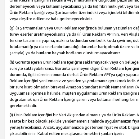
Ürün Reklam İçeriği’ni satıcılara veya müşterilere doğrudan pazarlamak, 
derlemeyecek veya kullanmayacaksınız ya da (iii) fikri mülkiyet veya tesci
Ürün Reklam İçeriği veya Şartnameler üzerindeki veya içindeki bildiri
veya deşifre edilemez hale getirmeyeceksiniz.
(g) (i) Şartnameleri veya Ürün Reklam İçeriği’nde bulunan yazılımları d
türev eserler üretmeyeceksiniz ya da (ii) Ürün Reklam API’nin, Veri Akışla
tersine tasarımını yapma, makina kodundan sembolik koda çevirme, üst
tutulamadığı ya da sınırlandırılamadığı durumlar hariç olmak üzere ve b
şartıyla) ya da bunların kaynak kodlarını oluşturmayacaksınız.
(h) Görüntü içeren Ürün Reklam İçeriği’ni saklamayacak veya ön belleğe 
süreyle saklayabilirsiniz. Görüntü içermeyen diğer Ürün Reklam İçeriğin
durumda, ilgili sürenin sonunda derhal Ürün Reklam API’ya çağrı yaparak
Reklam İçeriğini yenilemeniz ve yeniden yayımlamanız gerekmektedir. Ak
bir süre kısıtı olmadan bireysel Amazon Standart Kimlik Numaralarını (AS
uygulaması içermesi halinde, müşteri uygulaması Ürün Reklam İçeriğin
doğrulamak için Ürün Reklam İçeriği içeren veya kullanan herhangi bir m
gerekmektedir.
(i) Ürün Reklam İçeriğini bir Veri Akışı’ndan almanız ya da Ürün Reklam
saatte bir kez olacak şekilde yenilememeniz halinde uygulamanızın fiya
yerleştireceksiniz. Ancak, uygulamanızda gösterilen fiyat ve stok bilgis
çıkarabilirsiniz. Kabul edilen mesajlaşma örnekleri şunları içerir: