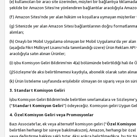
(e) kullanıcıları bir aracı site üzerinden, müşteri bir bağlantıya tıkla
şekilde bir Amazon Sitesi’ne yönlendiren bağlantılar aracılığıyla Amazon
(f) Amazon Sitesi’nde yer alan hüküm ve koşullara uymayan müşteriler t
(g) Sitenizde yer alan Amazon Sitesi bağlantılarının doğru formatlanm
alımları;
(h) Onaylı bir Mobil Uygulama olmayan bir Mobil Uygulama’da yer alan b
(aşağıda Fikri Mülkiyet Lisansı’nda tanımlandığı üzere) Ürün Reklam API
aracılığıyla satın alınan Ürünler;
(i) işbu Komisyon Geliri Bildirimi’nin 4(a) bölümünde belirtildiği hali ile Ö
(j)Sözleşme’de aksi belirtilmemesi kaydıyla, abonelik olarak satın alına
(k) Ürün listeleme sayfasında erişilebilir olmayan ön sipariş veya ön sü
3. Standart Komisyon Geliri
İşbu Komisyon Geliri Bildirim’inde belirtilen sınırlamalara ve Sözleşme
(“
Standart Komisyon Geliri
”) ödeyeceğiz. Komisyon geliri Uygun Ge
4. Özel Komisyon Geliri veya Promosyonlar
Bazı Associate’lar, ek veya alternatif komisyon geliri (“
Özel Komisyon 
belirtilen herhangi bir süreye bakılmaksızın), Amazon, herhangi bir 
veya değiştirme hakkını saklı tutar. Aksi açıkça belirtilmedikçe, bu tür