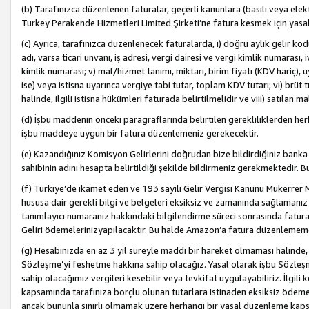
(b) Tarafınızca düzenlenen faturalar, geçerli kanunlara (basılı veya ele
Turkey Perakende Hizmetleri Limited Şirketi’ne fatura kesmek için yasal
(c) Ayrıca, tarafınızca düzenlenecek faturalarda, i) doğru aylık gelir kodu
adı, varsa ticari unvanı, iş adresi, vergi dairesi ve vergi kimlik numarası,
kimlik numarası; v) mal/hizmet tanımı, miktarı, birim fiyatı (KDV hariç)
ise) veya istisna uyarınca vergiye tabi tutar, toplam KDV tutarı; vi) brüt 
halinde, ilgili istisna hükümleri faturada belirtilmelidir ve viii) satılan 
(d) İşbu maddenin önceki paragraflarında belirtilen gerekliliklerden he
işbu maddeye uygun bir fatura düzenlemeniz gerekecektir.
(e) Kazandığınız Komisyon Gelirlerini doğrudan bize bildirdiğiniz banka
sahibinin adını hesapta belirtildiği şekilde bildirmeniz gerekmektedir. 
(f) Türkiye’de ikamet eden ve 193 sayılı Gelir Vergisi Kanunu Mükerrer 
hususa dair gerekli bilgi ve belgeleri eksiksiz ve zamanında sağlamanız
tanımlayıcı numaranız hakkındaki bilgilendirme süreci sonrasında fatur
Geliri ödemelerinizyapılacaktır. Bu halde Amazon’a fatura düzenlemem
(g) Hesabınızda en az 3 yıl süreyle maddi bir hareket olmaması halinde
Sözleşme’yi feshetme hakkına sahip olacağız. Yasal olarak işbu Sözl
sahip olacağımız vergileri kesebilir veya tevkifat uygulayabiliriz. İlgil
kapsamında tarafınıza borçlu olunan tutarlara istinaden eksiksiz ödeme
ancak bununla sınırlı olmamak üzere herhangi bir yasal düzenleme kap