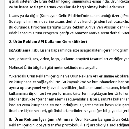
iştirak sitelerinde Ürün Reklam İçeriği sunumunuz esnasında, Ürün Reklam 
ve bu lisans sözleşmelerinin koşulları ile bağlı olmayı kabul edersiniz.
Lisans ya da diğer (Komisyon Geliri Bildirimi’nde tanımlandığı üzer
Sözleşme’nin feshi üzerine Lisans derhal ve kendiliğinden fesholacaktır.
Bu durumda, Program İçeriği’ni (Ürün Reklam API ve Veri Akışları dahil
edebileceğimiz tüm Program İçeriği ve Amazon Markaları’nı derhal Siteni
2. Ürün Reklam API Kullanım Gereklilikleri
(a)
Açıklama.
İşbu Lisans kapsamında size aşağıdakileri içeren Program İ
Veri, görüntü, ses, video, logo, kullanıcı arayüzü tasarımları ve diğer ya
Metinsel Ürün bilgileri gibi metin şeklinde materyaller.
Yukarıdaki Ürün Reklam İçeriği’ne ve Ürün Reklam API erişimine ek olar
ve kütüphaneler sağlayabiliriz. Bu kaynak kod ve kütüphanelerin her biri s
ayrıca operasyonel ve işlevsel özellikleri, kullanım sınırlamalarını, tekn
kullanımına ilişkin test ve performans kriterlerini açıklayan her türlü fo
bilgiler (birlikte “
Şartnameler
”) sağlayabiliriz. İşbu Lisans’ta kullan
kodları veya kütüphaneleri ve sunduğumuz Şartnameleri kesinlikle içerme
ürünlere ilişkin verileri, görüntüleri, metinleri veya diğer bilgi ya da içer
(b)
Ürün Reklam İçeriğinin Alınması.
Ürün Reklam İçeriğini Ürün Rekla
Reklam İçeriğini dosya transfer protokolü (FTP) aracılığıyla sağladığımız 