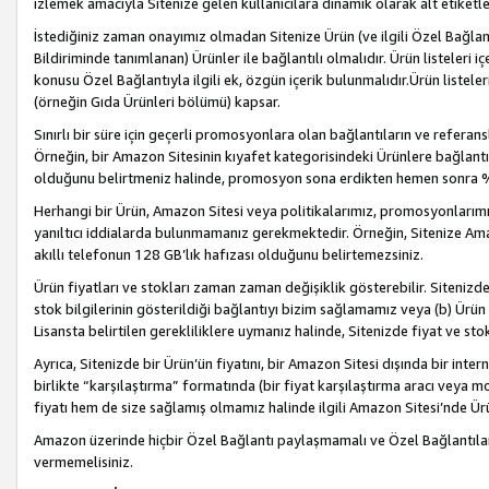
izlemek amacıyla Sitenize gelen kullanıcılara dinamik olarak alt etiketl
İstediğiniz zaman onayımız olmadan Sitenize Ürün (ve ilgili Özel Bağlantı
Bildiriminde tanımlanan) Ürünler ile bağlantılı olmalıdır. Ürün listeleri
konusu Özel Bağlantıyla ilgili ek, özgün içerik bulunmalıdır.Ürün listele
(örneğin Gıda Ürünleri bölümü) kapsar.
Sınırlı bir süre için geçerli promosyonlara olan bağlantıların ve refera
Örneğin, bir Amazon Sitesinin kıyafet kategorisindeki Ürünlere bağlant
olduğunu belirtmeniz halinde, promosyon sona erdikten hemen sonra %15
Herhangi bir Ürün, Amazon Sitesi veya politikalarımız, promosyonlarımız
yanıltıcı iddialarda bulunmamanız gerekmektedir. Örneğin, Sitenize Amazon
akıllı telefonun 128 GB’lık hafızası olduğunu belirtemezsiniz.
Ürün fiyatları ve stokları zaman zaman değişiklik gösterebilir. Sitenizde 
stok bilgilerinin gösterildiği bağlantıyı bizim sağlamamız veya (b) Ürün f
Lisansta belirtilen gerekliliklere uymanız halinde, Sitenizde fiyat ve stok 
Ayrıca, Sitenizde bir Ürün’ün fiyatını, bir Amazon Sitesi dışında bir inte
birlikte “karşılaştırma” formatında (bir fiyat karşılaştırma aracı veya 
fiyatı hem de size sağlamış olmamız halinde ilgili Amazon Sitesi’nde Ür
Amazon üzerinde hiçbir Özel Bağlantı paylaşmamalı ve Özel Bağlantılar
vermemelisiniz.