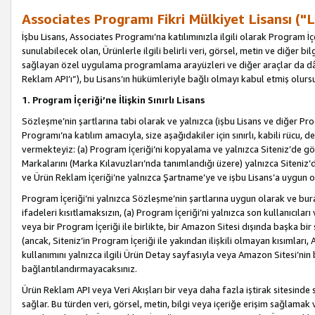
Associates Programı Fikri Mülkiyet Lisansı ("L
İşbu Lisans, Associates Programı’na katılımınızla ilgili olarak Program İ
sunulabilecek olan, Ürünlerle ilgili belirli veri, görsel, metin ve diğer bilg
sağlayan özel uygulama programlama arayüzleri ve diğer araçlar da dâh
Reklam API’ı”), bu Lisans’ın hükümleriyle bağlı olmayı kabul etmiş olurs
1. Program İçeriği’ne İlişkin Sınırlı Lisans
Sözleşme’nin şartlarına tabi olarak ve yalnızca (işbu Lisans ve diğer Pr
Programı’na katılım amacıyla, size aşağıdakiler için sınırlı, kabili rücu, 
vermekteyiz: (a) Program İçeriği’ni kopyalama ve yalnızca Siteniz’de gö
Markalarını (Marka Kılavuzları’nda tanımlandığı üzere) yalnızca Siteniz’
ve Ürün Reklam İçeriği’ne yalnızca Şartname’ye ve işbu Lisans’a uygun 
Program İçeriği’ni yalnızca Sözleşme’nin şartlarına uygun olarak ve bura
ifadeleri kısıtlamaksızın, (a) Program İçeriği’ni yalnızca son kullanıcılar
veya bir Program İçeriği ile birlikte, bir Amazon Sitesi dışında başka bi
(ancak, Siteniz’in Program İçeriği ile yakından ilişkili olmayan kısımları,
kullanımını yalnızca ilgili Ürün Detay sayfasıyla veya Amazon Sitesi’nin 
bağlantılandırmayacaksınız.
Ürün Reklam API veya Veri Akışları bir veya daha fazla iştirak sitesinde s
sağlar. Bu türden veri, görsel, metin, bilgi veya içeriğe erişim sağlama