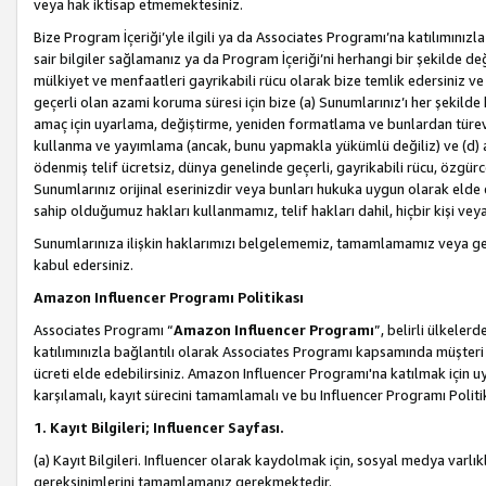
veya hak iktisap etmemektesiniz.
Bize Program İçeriği’yle ilgili ya da Associates Programı’na katılımınızla 
sair bilgiler sağlamanız ya da Program İçeriği’ni herhangi bir şekilde değ
mülkiyet ve menfaatleri gayrikabili rücu olarak bize temlik edersiniz v
geçerli olan azami koruma süresi için bize (a) Sunumlarınız’ı her şekild
amaç için uyarlama, değiştirme, yeniden formatlama ve bunlardan türev e
kullanma ve yayımlama (ancak, bunu yapmakla yükümlü değiliz) ve (d) aşağ
ödenmiş telif ücretsiz, dünya genelinde geçerli, gayrikabili rücu, özgürce 
Sunumlarınız orijinal eserinizdir veya bunları hukuka uygun olarak elde et
sahip olduğumuz hakları kullanmamız, telif hakları dahil, hiçbir kişi vey
Sunumlarınıza ilişkin haklarımızı belgelememiz, tamamlamamız veya geç
kabul edersiniz.
Amazon Influencer Programı Politikası
Associates Programı “
Amazon Influencer Programı
”, belirli ülkele
katılımınızla bağlantılı olarak Associates Programı kapsamında müşteri 
ücreti elde edebilirsiniz. Amazon Influencer Programı'na katılmak için u
karşılamalı, kayıt sürecini tamamlamalı ve bu Influencer Programı Politi
1. Kayıt Bilgileri; Influencer Sayfası.
(a) Kayıt Bilgileri. Influencer olarak kaydolmak için, sosyal medya varlık
gereksinimlerini tamamlamanız gerekmektedir.