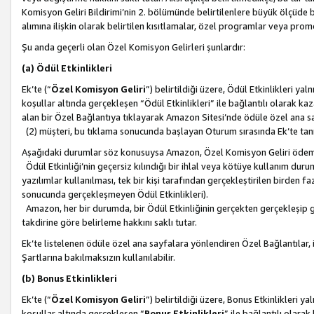
Komisyon Geliri Bildirimi’nin 2. bölümünde belirtilenlere büyük ölçüde 
alımına ilişkin olarak belirtilen kısıtlamalar, özel programlar veya pro
Şu anda geçerli olan Özel Komisyon Gelirleri şunlardır:
(a) Ödül Etkinlikleri
Ek’te (“
Özel Komisyon Geliri
”) belirtildiği üzere, Ödül Etkinlikleri ya
koşullar altında gerçekleşen “Ödül Etkinlikleri” ile bağlantılı olarak kaza
alan bir Özel Bağlantıya tıklayarak Amazon Sitesi’nde ödüle özel ana s
(2) müşteri, bu tıklama sonucunda başlayan Oturum sırasında Ek’te ta
Aşağıdaki durumlar söz konusuysa Amazon, Özel Komisyon Geliri öde
Ödül Etkinliği’nin geçersiz kılındığı bir ihlal veya kötüye kullanım dur
yazılımlar kullanılması, tek bir kişi tarafından gerçekleştirilen birden f
sonucunda gerçekleşmeyen Ödül Etkinlikleri).
Amazon, her bir durumda, bir Ödül Etkinliğinin gerçekten gerçekleşip 
takdirine göre belirleme hakkını saklı tutar.
Ek’te listelenen ödüle özel ana sayfalara yönlendiren Özel Bağlantılar, i
Şartlarına bakılmaksızın kullanılabilir.
(b) Bonus Etkinlikleri
Ek’te (“
Özel Komisyon Geliri
”) belirtildiği üzere, Bonus Etkinlikleri 
koşullar altında gerçekleşen “
Bonus Etkinlikleri
” ile bağlantılı olarak 