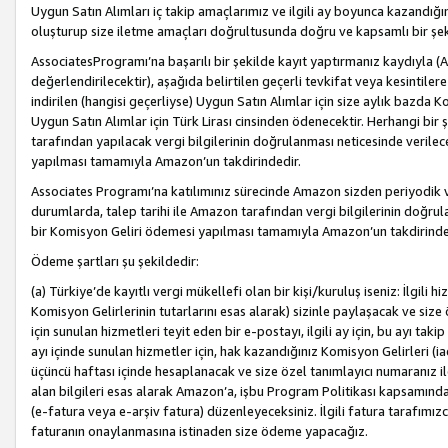
Uygun Satın Alımları iç takip amaçlarımız ve ilgili ay boyunca kazandığ
oluşturup size iletme amaçları doğrultusunda doğru ve kapsamlı bir şek
AssociatesProgramı’na başarılı bir şekilde kayıt yaptırmanız kaydıyla (
değerlendirilecektir), aşağıda belirtilen geçerli tevkifat veya kesintilere
indirilen (hangisi geçerliyse) Uygun Satın Alımlar için size aylık bazda 
Uygun Satın Alımlar için Türk Lirası cinsinden ödenecektir. Herhangi b
tarafından yapılacak vergi bilgilerinin doğrulanması neticesinde verile
yapılması tamamıyla Amazon’un takdirindedir.
Associates Programı’na katılımınız sürecinde Amazon sizden periyodik verg
durumlarda, talep tarihi ile Amazon tarafından vergi bilgilerinin doğru
bir Komisyon Geliri ödemesi yapılması tamamıyla Amazon’un takdirinde
Ödeme şartları şu şekildedir:
(a) Türkiye’de kayıtlı vergi mükellefi olan bir kişi/kuruluş iseniz: İlgili
Komisyon Gelirlerinin tutarlarını esas alarak) sizinle paylaşacak ve siz
için sunulan hizmetleri teyit eden bir e-postayı, ilgili ay için, bu ayı 
ayı içinde sunulan hizmetler için, hak kazandığınız Komisyon Gelirleri (i
üçüncü haftası içinde hesaplanacak ve size özel tanımlayıcı numaranız ile
alan bilgileri esas alarak Amazon’a, işbu Program Politikası kapsamında a
(e-fatura veya e-arşiv fatura) düzenleyeceksiniz. İlgili fatura tarafımı
faturanın onaylanmasına istinaden size ödeme yapacağız.