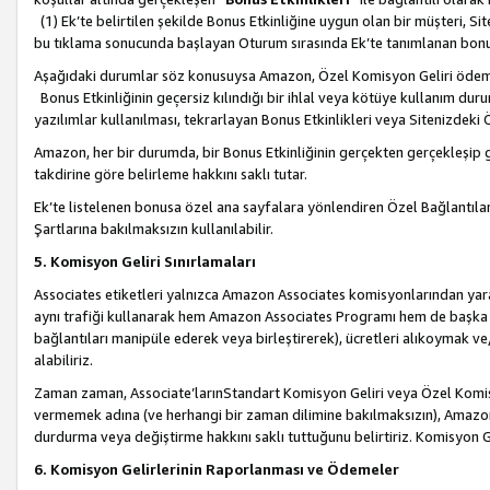
(1) Ek’te belirtilen şekilde Bonus Etkinliğine uygun olan bir müşteri, S
bu tıklama sonucunda başlayan Oturum sırasında Ek’te tanımlanan bon
Aşağıdaki durumlar söz konusuysa Amazon, Özel Komisyon Geliri öde
Bonus Etkinliğinin geçersiz kılındığı bir ihlal veya kötüye kullanım dur
yazılımlar kullanılması, tekrarlayan Bonus Etkinlikleri veya Sitenizdek
Amazon, her bir durumda, bir Bonus Etkinliğinin gerçekten gerçekleşip 
takdirine göre belirleme hakkını saklı tutar.
Ek’te listelenen bonusa özel ana sayfalara yönlendiren Özel Bağlantılar, 
Şartlarına bakılmaksızın kullanılabilir.
5. Komisyon Geliri Sınırlamaları
Associates etiketleri yalnızca Amazon Associates komisyonlarından yarar
aynı trafiği kullanarak hem Amazon Associates Programı hem de başka b
bağlantıları manipüle ederek veya birleştirerek), ücretleri alıkoymak 
alabiliriz.
Zaman zaman, Associate’larınStandart Komisyon Geliri veya Özel Komisy
vermemek adına (ve herhangi bir zaman dilimine bakılmaksızın), Amazon
durdurma veya değiştirme hakkını saklı tuttuğunu belirtiriz. Komisyon Gel
6. Komisyon Gelirlerinin Raporlanması ve Ödemeler