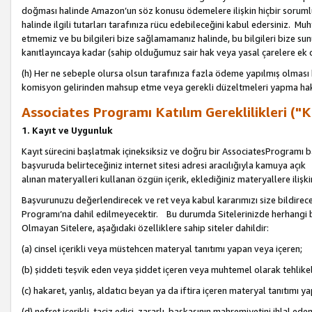
doğması halinde Amazon’un söz konusu ödemelere ilişkin hiçbir soru
halinde ilgili tutarları tarafınıza rücu edebileceğini kabul edersiniz. Muh
etmemiz ve bu bilgileri bize sağlamamanız halinde, bu bilgileri bize su
kanıtlayıncaya kadar (sahip olduğumuz sair hak veya yasal çarelere ek 
(h) Her ne sebeple olursa olsun tarafınıza fazla ödeme yapılmış olması 
komisyon gelirinden mahsup etme veya gerekli düzeltmeleri yapma hakkı
Associates Programı Katılım Gereklilikleri ("Ka
1. Kayıt ve Uygunluk
Kayıt sürecini başlatmak içineksiksiz ve doğru bir AssociatesProgramı ba
başvuruda belirteceğiniz internet sitesi adresi aracılığıyla kamuya aç
alınan materyalleri kullanan özgün içerik, eklediğiniz materyallere ilişk
Başvurunuzu değerlendirecek ve ret veya kabul kararımızı size bildirece
Programı’na dahil edilmeyecektir. Bu durumda Sitelerinizde herhangi b
Olmayan Sitelere, aşağıdaki özelliklere sahip siteler dahildir:
(a) cinsel içerikli veya müstehcen materyal tanıtımı yapan veya içeren;
(b) şiddeti teşvik eden veya şiddet içeren veya muhtemel olarak tehlikel
(c) hakaret, yanlış, aldatıcı beyan ya da iftira içeren materyal tanıtımı y
(d) nefret içerikli, taciz edici, zararlı, başkasının mahremiyetini ihlal eden