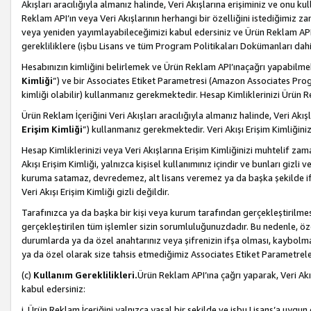
Akışları aracılığıyla almanız halinde, Veri Akışlarına erişiminiz ve onu k
Reklam API’ın veya Veri Akışlarının herhangi bir özelliğini istediğimiz
veya yeniden yayımlayabileceğimizi kabul edersiniz ve Ürün Reklam API’a v
gerekliliklere (işbu Lisans ve tüm Program Politikaları Dokümanları da
Hesabınızın kimliğini belirlemek ve Ürün Reklam API’ınaçağrı yapabilmek i
Kimliği
”) ve bir Associates Etiket Parametresi (Amazon Associates Prog
kimliği olabilir) kullanmanız gerekmektedir. Hesap Kimliklerinizi Ürün R
Ürün Reklam İçeriğini Veri Akışları aracılığıyla almanız halinde, Veri Akış
Erişim Kimliği
”) kullanmanız gerekmektedir. Veri Akışı Erişim Kimliğiniz
Hesap Kimliklerinizi veya Veri Akışlarına Erişim Kimliğinizi muhtelif zama
Akışı Erişim Kimliği, yalnızca kişisel kullanımınız içindir ve bunları giz
kuruma satamaz, devredemez, alt lisans veremez ya da başka şekilde ifşa
Veri Akışı Erişim Kimliği gizli değildir.
Tarafınızca ya da başka bir kişi veya kurum tarafından gerçekleştirilmes
gerçekleştirilen tüm işlemler sizin sorumluluğunuzdadır. Bu nedenle, öze
durumlarda ya da özel anahtarınız veya şifrenizin ifşa olması, kaybolmas
ya da özel olarak size tahsis etmediğimiz Associates Etiket Parametreleri
(c)
Kullanım Gereklilikleri.
Ürün Reklam API’ına çağrı yaparak, Veri Akı
kabul edersiniz:
i. Ürün Reklam İçeriğini yalnızca yasal bir şekilde ve işbu Lisans’a uygun