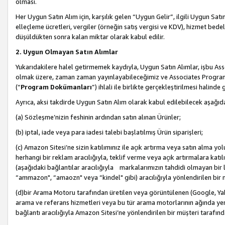
olması.
Her Uygun Satın Alım için, karşılık gelen “Uygun Gelir”, ilgili Uygun Satın
elleçleme ücretleri, vergiler (örneğin satış vergisi ve KDV), hizmet bedell
düşüldükten sonra kalan miktar olarak kabul edilir.
2. Uygun Olmayan Satın Alımlar
Yukarıdakilere halel getirmemek kaydıyla, Uygun Satın Alımlar, işbu Ass
olmak üzere, zaman zaman yayınlayabileceğimiz ve Associates Programı’
(“
Program Dokümanları
”) ihlali ile birlikte gerçekleştirilmesi halinde
Ayrıca, aksi takdirde Uygun Satın Alım olarak kabul edilebilecek aşağıda
(a) Sözleşme’nizin feshinin ardından satın alınan Ürünler;
(b) iptal, iade veya para iadesi talebi başlatılmış Ürün siparişleri;
(c) Amazon Sitesi’ne sizin katılımınız ile açık artırma veya satın alma yol
herhangi bir reklam aracılığıyla, teklif verme veya açık artırmalara ka
(aşağıdaki bağlantılar aracılığıyla markalarımızın tahdidi olmayan bir lis
“ammazon", “amaozn" veya “kindel" gibi) aracılığıyla yönlendirilen bir 
(d)bir Arama Motoru tarafından üretilen veya görüntülenen (Google, Ya
arama ve referans hizmetleri veya bu tür arama motorlarının ağında yer 
bağlantı aracılığıyla Amazon Sitesi’ne yönlendirilen bir müşteri tarafınd