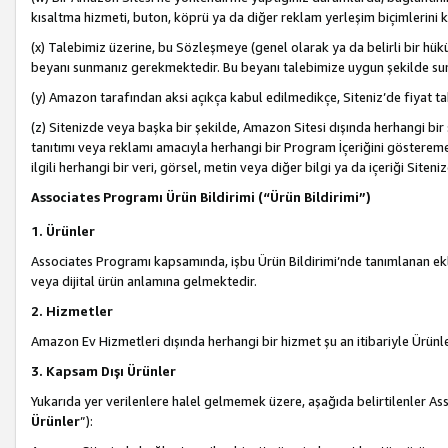
kısaltma hizmeti, buton, köprü ya da diğer reklam yerleşim biçimlerini 
(x) Talebimiz üzerine, bu Sözleşmeye (genel olarak ya da belirli bir hük
beyanı sunmanız gerekmektedir. Bu beyanı talebimize uygun şekilde sunma
(y) Amazon tarafından aksi açıkça kabul edilmedikçe, Siteniz’de fiyat tak
(z) Sitenizde veya başka bir şekilde, Amazon Sitesi dışında herhangi bi
tanıtımı veya reklamı amacıyla herhangi bir Program İçeriğini gösterem
ilgili herhangi bir veri, görsel, metin veya diğer bilgi ya da içeriği Si
Associates Programı Ürün Bildirimi (“Ürün Bildirimi”)
1. Ürünler
Associates Programı kapsamında, işbu Ürün Bildirimi’nde tanımlanan ekle
veya dijital ürün anlamına gelmektedir.
2. Hizmetler
Amazon Ev Hizmetleri dışında herhangi bir hizmet şu an itibariyle Ürünl
3. Kapsam Dışı Ürünler
Yukarıda yer verilenlere halel gelmemek üzere, aşağıda belirtilenler Ass
Ürünler
”):