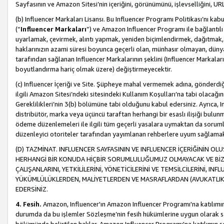
Sayfasının ve Amazon Sitesi’nin içeriğini, görünümünü, işlevselliğini, URL'
(b) Influencer Markaları Lisansı. Bu Influencer Programı Politikası’nı kab
(“
Influencer Markaları
”) ve Amazon Influencer Programı ile bağlantı
uyarlamak, çevirmek, alıntı yapmak, yeniden biçimlendirmek, dağıtmak, il
haklarınızın azami süresi boyunca geçerli olan, münhasır olmayan, dünya
tarafından sağlanan Influencer Markalarının şeklini (Influencer Markal
boyutlandırma hariç olmak üzere) değiştirmeyecektir.
(c) Influencer İçeriği ve Site. Şüpheye mahal vermemek adına, gönderdiğin
ilgili Amazon Sitesi’ndeki sitesindeki Kullanım Koşulları’na tabi olacağı
Gereklilikleri’nin 3(b) bölümüne tabi olduğunu kabul edersiniz. Ayrıca, Inf
distribütör, marka veya üçüncü taraftan herhangi bir esaslı ilişiği bul
ödeme düzenlemeleri ile ilgili tüm geçerli yasalara uymaktan da soruml
düzenleyici otoriteler tarafından yayımlanan rehberlere uyum sağlama
(D) TAZMİNAT. INFLUENCER SAYFASININ VE INFLUENCER İÇERİĞİNİN OL
HERHANGİ BİR KONUDA HİÇBİR SORUMLULUĞUMUZ OLMAYACAK VE BİZİ, B
ÇALIŞANLARINI, YETKİLİLERİNİ, YÖNETİCİLERİNİ VE TEMSİLCİLERİNİ, IN
YÜKÜMLÜLÜKLERDEN, MALİYETLERDEN VE MASRAFLARDAN (AVUKATLIK 
EDERSİNİZ.
4. Fesih.
Amazon, Influencer'ın Amazon Influencer Programı'na katılımını a
durumda da bu işlemler Sözleşme’nin fesih hükümlerine uygun olarak sağl