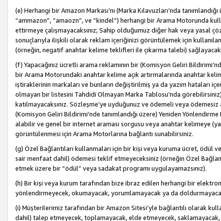
(e) Herhangi bir Amazon Markası’nı (Marka Kılavuzları’nda tanımlandığı ü
“ammazon”, “amaozn”, ve “kindel”) herhangi bir Arama Motorunda kulla
ettirmeye çalışmayacaksınız; Sahip olduğumuz diğer hak veya yasal çöz
sonuçlarıyla ilişkili olarak reklam içeriğinizi görüntülemek için kullanıl
(örneğin, negatif anahtar kelime teklifleri ile çıkarma talebi) sağlayaca
(f) Yapacağınız ücretli arama reklamının bir (Komisyon Geliri Bildirimi’
bir Arama Motorundaki anahtar kelime açık artırmalarında anahtar kelim
iştiraklerinin markaları ve bunların değiştirilmiş ya da yazım hataları iç
olmayan bir listesini Tahdidi Olmayan Marka Tablosu’nda görebilirsiniz)
katılmayacaksınız. Sözleşme’ye uyduğunuz ve ödemeli veya ödemesiz ara
(Komisyon Geliri Bildirimi’nde tanımlandığı üzere) Yeniden Yönlendirme 
alabilir ve genel bir internet araması sorgusu veya anahtar kelimeye (y
görüntülenmesi için Arama Motorlarına bağlantı sunabilirsiniz.
(g) Özel Bağlantıları kullanmaları için bir kişi veya kuruma ücret, ödül 
sair menfaat dahil) ödemesi teklif etmeyeceksiniz (örneğin Özel Bağlantıl
etmek üzere bir “ödül” veya sadakat programı uygulayamazsınız).
(h) Bir kişi veya kurum tarafından bize ibraz edilen herhangi bir elekt
yönlendirmeyecek, okumayacak, yorumlamayacak ya da doldurmayacak
(i) Müşterilerimiz tarafından bir Amazon Sitesi’yle bağlantılı olarak kulla
dahil) talep etmeyecek, toplamayacak, elde etmeyecek, saklamayacak,