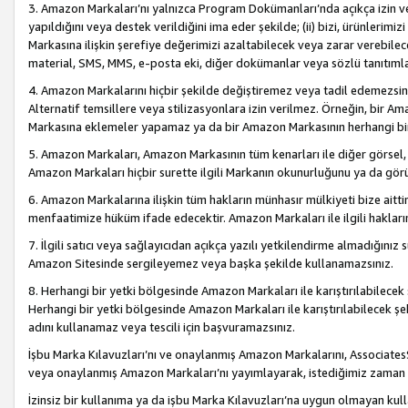
3. Amazon Markaları’nı yalnızca Program Dokümanları’nda açıkça izin ver
yapıldığını veya destek verildiğini ima eder şekilde; (ii) bizi, ürünlerim
Markasına ilişkin şerefiye değerimizi azaltabilecek veya zarar verebilec
material, SMS, MMS, e-posta eki, diğer dokümanlar veya sözlü tanıtıml
4. Amazon Markalarını hiçbir şekilde değiştiremez veya tadil edemezsin
Alternatif temsillere veya stilizasyonlara izin verilmez. Örneğin, bir A
Markasına eklemeler yapamaz ya da bir Amazon Markasının herhangi bir
5. Amazon Markaları, Amazon Markasının tüm kenarları ile diğer görsel, 
Amazon Markaları hiçbir surette ilgili Markanın okunurluğunu ya da görü
6. Amazon Markalarına ilişkin tüm hakların münhasır mülkiyeti bize aitt
menfaatimize hüküm ifade edecektir. Amazon Markaları ile ilgili hakları
7. İlgili satıcı veya sağlayıcıdan açıkça yazılı yetkilendirme almadığınız s
Amazon Sitesinde sergileyemez veya başka şekilde kullanamazsınız.
8. Herhangi bir yetki bölgesinde Amazon Markaları ile karıştırılabilecek
Herhangi bir yetki bölgesinde Amazon Markaları ile karıştırılabilecek şek
adını kullanamaz veya tescili için başvuramazsınız.
İşbu Marka Kılavuzları’nı ve onaylanmış Amazon Markalarını, AssociatesSi
veya onaylanmış Amazon Markaları’nı yayımlayarak, istediğimiz zaman v
İzinsiz bir kullanıma ya da işbu Marka Kılavuzları’na uygun olmayan kul