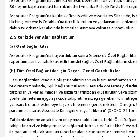
Associates Programı’na Amerika Birleşik Devletleri’nde yerleşik olmayan b
Sözleşme kapsamındaki tüm hizmetleri Amerika Birleşik Devletleri dışınd
Associates Programı'na katılmak ücretsizdir ve Associates Sitesinde, iş
Hiçbir işletmeye İş Ortakları’na ücretli kurulum veya danışmanlık hizme
dahi size ödeme karşılığında hizmetler sunmaya çalışırsa dikkatli olun.
2. Sitenizde Yer Alan Bağlantılar
(a) Özel Bağlantılar
Associates Programı’na başvurduktan sonra Siteniz’de Özel Bağlantılara y
raporlanmasını ve tahakkuk ettirilmesini sağlar. Özel Bağlantıların size
(b) Tüm Özel Bağlantılar için Geçerli Genel Gereklilikler
Özel Bağlantıları kendiniz oluşturabilirsiniz veya bizim tarafımızdan size
bildirmemiz halinde, ilgili bağlantı türlerini Sitenizde göstermeyi durdu
tarzından ve yerleşiminden ve (sizin tarafınızdan oluşturulan veya bizi
yönlendirmelerini uygun şekilde takip etmemiz için gereken formatı içer
yer işareti olarak eklemeye teşvik etmemeniz gerekmektedir. Örneğin, 
parametre olarak Associate Kimliğinizi veya “etiketini” (XXXXX-21 for
Talebiniz üzerine ancak bizim onayımıza tabi olarak, farklı Özel Bağlantı
takip etmenizi ve iyileştirmenizi sağlamak için size ek “alt etiket” Assoc
ile bağlantılı olarak sunulan raporlamaları hiçbir surette Sitenizin belirli 