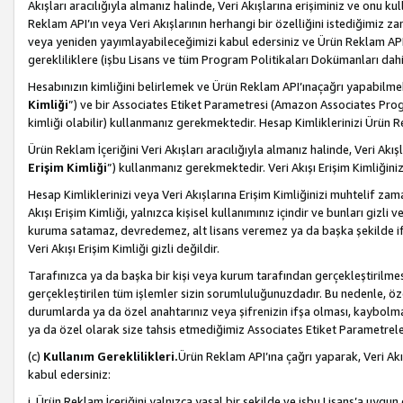
Akışları aracılığıyla almanız halinde, Veri Akışlarına erişiminiz ve onu k
Reklam API’ın veya Veri Akışlarının herhangi bir özelliğini istediğimiz
veya yeniden yayımlayabileceğimizi kabul edersiniz ve Ürün Reklam API’a v
gerekliliklere (işbu Lisans ve tüm Program Politikaları Dokümanları da
Hesabınızın kimliğini belirlemek ve Ürün Reklam API’ınaçağrı yapabilmek i
Kimliği
”) ve bir Associates Etiket Parametresi (Amazon Associates Prog
kimliği olabilir) kullanmanız gerekmektedir. Hesap Kimliklerinizi Ürün R
Ürün Reklam İçeriğini Veri Akışları aracılığıyla almanız halinde, Veri Akış
Erişim Kimliği
”) kullanmanız gerekmektedir. Veri Akışı Erişim Kimliğiniz
Hesap Kimliklerinizi veya Veri Akışlarına Erişim Kimliğinizi muhtelif zama
Akışı Erişim Kimliği, yalnızca kişisel kullanımınız içindir ve bunları giz
kuruma satamaz, devredemez, alt lisans veremez ya da başka şekilde ifşa
Veri Akışı Erişim Kimliği gizli değildir.
Tarafınızca ya da başka bir kişi veya kurum tarafından gerçekleştirilmes
gerçekleştirilen tüm işlemler sizin sorumluluğunuzdadır. Bu nedenle, öze
durumlarda ya da özel anahtarınız veya şifrenizin ifşa olması, kaybolmas
ya da özel olarak size tahsis etmediğimiz Associates Etiket Parametreleri
(c)
Kullanım Gereklilikleri.
Ürün Reklam API’ına çağrı yaparak, Veri Akı
kabul edersiniz:
i. Ürün Reklam İçeriğini yalnızca yasal bir şekilde ve işbu Lisans’a uygun