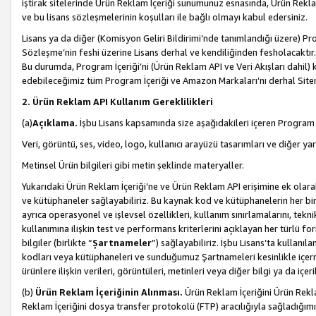
iştirak sitelerinde Ürün Reklam İçeriği sunumunuz esnasında, Ürün Reklam 
ve bu lisans sözleşmelerinin koşulları ile bağlı olmayı kabul edersiniz.
Lisans ya da diğer (Komisyon Geliri Bildirimi’nde tanımlandığı üzer
Sözleşme’nin feshi üzerine Lisans derhal ve kendiliğinden fesholacaktır.
Bu durumda, Program İçeriği’ni (Ürün Reklam API ve Veri Akışları dahil
edebileceğimiz tüm Program İçeriği ve Amazon Markaları’nı derhal Siteni
2. Ürün Reklam API Kullanım Gereklilikleri
(a)
Açıklama.
İşbu Lisans kapsamında size aşağıdakileri içeren Program İ
Veri, görüntü, ses, video, logo, kullanıcı arayüzü tasarımları ve diğer ya
Metinsel Ürün bilgileri gibi metin şeklinde materyaller.
Yukarıdaki Ürün Reklam İçeriği’ne ve Ürün Reklam API erişimine ek olar
ve kütüphaneler sağlayabiliriz. Bu kaynak kod ve kütüphanelerin her biri s
ayrıca operasyonel ve işlevsel özellikleri, kullanım sınırlamalarını, tekn
kullanımına ilişkin test ve performans kriterlerini açıklayan her türlü fo
bilgiler (birlikte “
Şartnameler
”) sağlayabiliriz. İşbu Lisans’ta kullan
kodları veya kütüphaneleri ve sunduğumuz Şartnameleri kesinlikle içerme
ürünlere ilişkin verileri, görüntüleri, metinleri veya diğer bilgi ya da içer
(b)
Ürün Reklam İçeriğinin Alınması.
Ürün Reklam İçeriğini Ürün Rekla
Reklam İçeriğini dosya transfer protokolü (FTP) aracılığıyla sağladığımız 