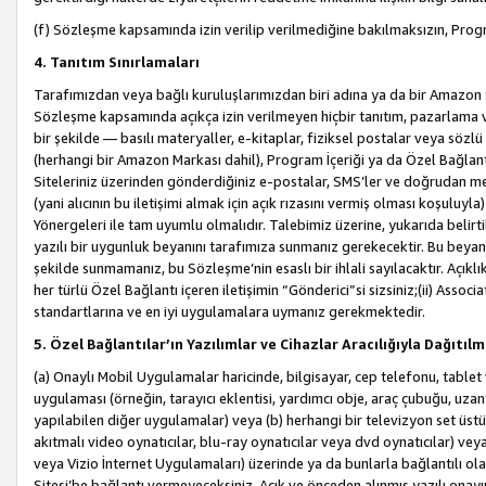
(f) Sözleşme kapsamında izin verilip verilmediğine bakılmaksızın, Progr
4. Tanıtım Sınırlamaları
Tarafımızdan veya bağlı kuruluşlarımızdan biri adına ya da bir Amazon 
Sözleşme kapsamında açıkça izin verilmeyen hiçbir tanıtım, pazarlama v
bir şekilde — basılı materyaller, e-kitaplar, fiziksel postalar veya söz
(herhangi bir Amazon Markası dahil), Program İçeriği ya da Özel Bağlant
Siteleriniz üzerinden gönderdiğiniz e-postalar, SMS’ler ve doğrudan mesaj
(yani alıcının bu iletişimi almak için açık rızasını vermiş olması koşul
Yönergeleri ile tam uyumlu olmalıdır. Talebimiz üzerine, yukarıda belir
yazılı bir uygunluk beyanını tarafımıza sunmanız gerekecektir. Bu beyanı
şekilde sunmamanız, bu Sözleşme’nin esaslı bir ihlali sayılacaktır. Açık
her türlü Özel Bağlantı içeren iletişimin “Gönderici”si sizsiniz;(ii) Asso
standartlarına ve en iyi uygulamalara uymanız gerekmektedir.
5. Özel Bağlantılar’ın Yazılımlar ve Cihazlar Aracılığıyla Dağıtılm
(a) Onaylı Mobil Uygulamalar haricinde, bilgisayar, cep telefonu, tablet 
uygulaması (örneğin, tarayıcı eklentisi, yardımcı obje, araç çubuğu, uzan
yapılabilen diğer uygulamalar) veya (b) herhangi bir televizyon set üstü k
akıtmalı video oynatıcılar, blu-ray oynatıcılar veya dvd oynatıcılar) ve
veya Vizio İnternet Uygulamaları) üzerinde ya da bunlarla bağlantılı o
Sitesi’be bağlantı vermeyeceksiniz. Açık ve önceden alınmış yazılı onay