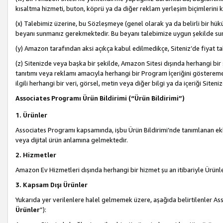
kısaltma hizmeti, buton, köprü ya da diğer reklam yerleşim biçimlerini 
(x) Talebimiz üzerine, bu Sözleşmeye (genel olarak ya da belirli bir hük
beyanı sunmanız gerekmektedir. Bu beyanı talebimize uygun şekilde sunma
(y) Amazon tarafından aksi açıkça kabul edilmedikçe, Siteniz’de fiyat tak
(z) Sitenizde veya başka bir şekilde, Amazon Sitesi dışında herhangi bi
tanıtımı veya reklamı amacıyla herhangi bir Program İçeriğini gösterem
ilgili herhangi bir veri, görsel, metin veya diğer bilgi ya da içeriği Si
Associates Programı Ürün Bildirimi (“Ürün Bildirimi”)
1. Ürünler
Associates Programı kapsamında, işbu Ürün Bildirimi’nde tanımlanan ekle
veya dijital ürün anlamına gelmektedir.
2. Hizmetler
Amazon Ev Hizmetleri dışında herhangi bir hizmet şu an itibariyle Ürünl
3. Kapsam Dışı Ürünler
Yukarıda yer verilenlere halel gelmemek üzere, aşağıda belirtilenler Ass
Ürünler
”):