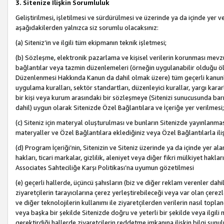
3. Sitenize İlişkin Sorumluluk
Geliştirilmesi, işletilmesi ve sürdürülmesi ve üzerinde ya da içinde yer ve
aşağıdakilerden yalnızca siz sorumlu olacaksınız:
(a) Siteniz’in ve ilgili tüm ekipmanın teknik işletmesi;
(b) Sözleşme, elektronik pazarlama ve kişisel verilerin korunması mevzua
bağlantılar veya tazmin düzenlemeleri (örneğin uygulanabilir olduğu ölç
Düzenlenmesi Hakkında Kanun da dahil olmak üzere) tüm geçerli kanunlar, y
uygulama kuralları, sektör standartları, düzenleyici kurallar, yargı kararl
bir kişi veya kurum arasındaki bir sözleşmeye (Sitenizi sunucusunda barı
dahil) uygun olarak Sitenizde Özel Bağlantılara ve İçeriğe yer verilmesi;
(c) Siteniz için materyal oluşturulması ve bunların Sitenizde yayınlanmas
materyaller ve Özel Bağlantılara eklediğiniz veya Özel Bağlantılarla ili
(d) Program İçeriği’nin, Sitenizin ve Siteniz üzerinde ya da içinde yer al
hakları, ticari markalar, gizlilik, aleniyet veya diğer fikri mülkiyet hak
Associates Sahteciliğe Karşı Politikası’na uyumun gözetilmesi
(e) geçerli hallerde, üçüncü şahısların (biz ve diğer reklam verenler dah
ziyaretçilerin tarayıcılarına çerez yerleştirebileceği veya var olan çerezler
ve diğer teknolojilerin kullanımı ile ziyaretçilerden verilerin nasıl toplandı
veya başka bir şekilde Sitenizde doğru ve yeterli bir şekilde veya ilgili 
gerektirdiği hallerde ziyaretçilerin reddetme imkanına ilişkin bilgi sunul