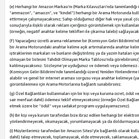
(e) Herhangi bir Amazon Markası’nı (Marka Kılavuzları’nda tanımlandığı ü
“ammazon”, “amaozn”, ve “kindel”) herhangi bir Arama Motorunda kulla
ettirmeye çalışmayacaksınız; Sahip olduğumuz diğer hak veya yasal çöz
sonuçlarıyla ilişkili olarak reklam içeriğinizi görüntülemek için kullanıl
(örneğin, negatif anahtar kelime teklifleri ile çıkarma talebi) sağlayaca
(f) Yapacağınız ücretli arama reklamının bir (Komisyon Geliri Bildirimi’
bir Arama Motorundaki anahtar kelime açık artırmalarında anahtar kelim
iştiraklerinin markaları ve bunların değiştirilmiş ya da yazım hataları iç
olmayan bir listesini Tahdidi Olmayan Marka Tablosu’nda görebilirsiniz)
katılmayacaksınız. Sözleşme’ye uyduğunuz ve ödemeli veya ödemesiz ara
(Komisyon Geliri Bildirimi’nde tanımlandığı üzere) Yeniden Yönlendirme 
alabilir ve genel bir internet araması sorgusu veya anahtar kelimeye (y
görüntülenmesi için Arama Motorlarına bağlantı sunabilirsiniz.
(g) Özel Bağlantıları kullanmaları için bir kişi veya kuruma ücret, ödül 
sair menfaat dahil) ödemesi teklif etmeyeceksiniz (örneğin Özel Bağlantıl
etmek üzere bir “ödül” veya sadakat programı uygulayamazsınız).
(h) Bir kişi veya kurum tarafından bize ibraz edilen herhangi bir elekt
yönlendirmeyecek, okumayacak, yorumlamayacak ya da doldurmayacak
(i) Müşterilerimiz tarafından bir Amazon Sitesi’yle bağlantılı olarak kulla
dahil) talep etmeyecek, toplamayacak, elde etmeyecek, saklamayacak,