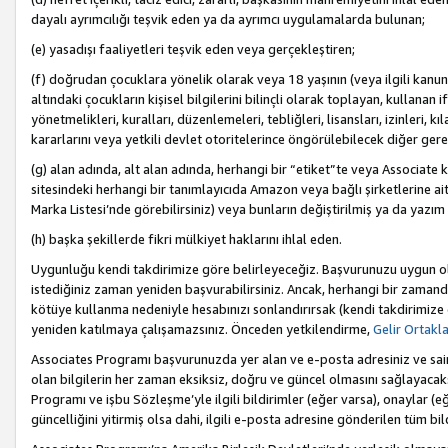
dayalı ayrımcılığı teşvik eden ya da ayrımcı uygulamalarda bulunan;
(e) yasadışı faaliyetleri teşvik eden veya gerçekleştiren;
(f) doğrudan çocuklara yönelik olarak veya 18 yaşının (veya ilgili kanun
altındaki çocukların kişisel bilgilerini bilinçli olarak toplayan, kullana
yönetmelikleri, kuralları, düzenlemeleri, tebliğleri, lisansları, izinleri, k
kararlarını veya yetkili devlet otoritelerince öngörülebilecek diğer gerekl
(g) alan adında, alt alan adında, herhangi bir “etiket”te veya Associate
sitesindeki herhangi bir tanımlayıcıda Amazon veya bağlı şirketlerine ai
Marka Listesi’nde görebilirsiniz) veya bunların değiştirilmiş ya da yazım
(h) başka şekillerde fikri mülkiyet haklarını ihlal eden.
Uygunluğu kendi takdirimize göre belirleyeceğiz. Başvurunuzu uygun o
istediğiniz zaman yeniden başvurabilirsiniz. Ancak, herhangi bir zaman
kötüye kullanma nedeniyle hesabınızı sonlandırırsak (kendi takdirimiz
yeniden katılmaya çalışamazsınız. Önceden yetkilendirme,
Gelir Ortakl
Associates Programı başvurunuzda yer alan ve e-posta adresiniz ve sair ileti
olan bilgilerin her zaman eksiksiz, doğru ve güncel olmasını sağlayacaks
Programı ve işbu Sözleşme’yle ilgili bildirimler (eğer varsa), onaylar (eğ
güncelliğini yitirmiş olsa dahi, ilgili e-posta adresine gönderilen tüm bil