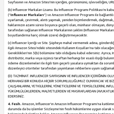
Sayfasının ve Amazon Sitesi’nin içeriğini, görünümünü, işlevselliğini, URL'
(b) Influencer Markaları Lisansı. Bu Influencer Programı Politikası’nı kab
(“
Influencer Markaları
”) ve Amazon Influencer Programı ile bağlantı
uyarlamak, çevirmek, alıntı yapmak, yeniden biçimlendirmek, dağıtmak, il
haklarınızın azami süresi boyunca geçerli olan, münhasır olmayan, dünya
tarafından sağlanan Influencer Markalarının şeklini (Influencer Markal
boyutlandırma hariç olmak üzere) değiştirmeyecektir.
(c) Influencer İçeriği ve Site. Şüpheye mahal vermemek adına, gönderdiğin
ilgili Amazon Sitesi’ndeki sitesindeki Kullanım Koşulları’na tabi olacağı
Gereklilikleri’nin 3(b) bölümüne tabi olduğunu kabul edersiniz. Ayrıca, Inf
distribütör, marka veya üçüncü taraftan herhangi bir esaslı ilişiği bul
ödeme düzenlemeleri ile ilgili tüm geçerli yasalara uymaktan da soruml
düzenleyici otoriteler tarafından yayımlanan rehberlere uyum sağlama
(D) TAZMİNAT. INFLUENCER SAYFASININ VE INFLUENCER İÇERİĞİNİN OL
HERHANGİ BİR KONUDA HİÇBİR SORUMLULUĞUMUZ OLMAYACAK VE BİZİ, B
ÇALIŞANLARINI, YETKİLİLERİNİ, YÖNETİCİLERİNİ VE TEMSİLCİLERİNİ, IN
YÜKÜMLÜLÜKLERDEN, MALİYETLERDEN VE MASRAFLARDAN (AVUKATLIK 
EDERSİNİZ.
4. Fesih.
Amazon, Influencer'ın Amazon Influencer Programı'na katılımını a
durumda da bu işlemler Sözleşme’nin fesih hükümlerine uygun olarak sağl