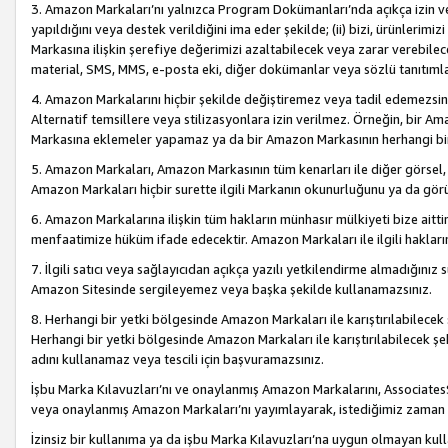
3. Amazon Markaları’nı yalnızca Program Dokümanları’nda açıkça izin ver
yapıldığını veya destek verildiğini ima eder şekilde; (ii) bizi, ürünlerim
Markasına ilişkin şerefiye değerimizi azaltabilecek veya zarar verebilec
material, SMS, MMS, e-posta eki, diğer dokümanlar veya sözlü tanıtıml
4. Amazon Markalarını hiçbir şekilde değiştiremez veya tadil edemezsin
Alternatif temsillere veya stilizasyonlara izin verilmez. Örneğin, bir A
Markasına eklemeler yapamaz ya da bir Amazon Markasının herhangi bir
5. Amazon Markaları, Amazon Markasının tüm kenarları ile diğer görsel, 
Amazon Markaları hiçbir surette ilgili Markanın okunurluğunu ya da görü
6. Amazon Markalarına ilişkin tüm hakların münhasır mülkiyeti bize aitt
menfaatimize hüküm ifade edecektir. Amazon Markaları ile ilgili hakları
7. İlgili satıcı veya sağlayıcıdan açıkça yazılı yetkilendirme almadığınız s
Amazon Sitesinde sergileyemez veya başka şekilde kullanamazsınız.
8. Herhangi bir yetki bölgesinde Amazon Markaları ile karıştırılabilecek
Herhangi bir yetki bölgesinde Amazon Markaları ile karıştırılabilecek şek
adını kullanamaz veya tescili için başvuramazsınız.
İşbu Marka Kılavuzları’nı ve onaylanmış Amazon Markalarını, AssociatesSi
veya onaylanmış Amazon Markaları’nı yayımlayarak, istediğimiz zaman v
İzinsiz bir kullanıma ya da işbu Marka Kılavuzları’na uygun olmayan kul