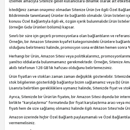
izlemek amacıyla Sitenize gelen kullanıcılara dinamik olarak alt etiketl
İstediğiniz zaman onayımız olmadan Sitenize Ürün (ve ilgili Özel Bağlantı
Bildiriminde tanımlanan) Ürünler ile bağlantılı olmalıdır. Ürün listeleri
konusu Özel Bağlantıyla ilgili ek, özgün içerik bulunmalıdır.Ürün listele
(örneğin Gıda Ürünleri bölümü) kapsar.
Sınırlı bir süre için geçerli promosyonlara olan bağlantıların ve refera
Örneğin, bir Amazon Sitesinin kıyafet kategorisindeki Ürünlere bağlant
olduğunu belirtmeniz halinde, promosyon sona erdikten hemen sonra %15
Herhangi bir Ürün, Amazon Sitesi veya politikalarımız, promosyonlarımız
yanıltıcı iddialarda bulunmamanız gerekmektedir. Örneğin, Sitenize Amazon
akıllı telefonun 128 GB’lık hafızası olduğunu belirtemezsiniz.
Ürün fiyatları ve stokları zaman zaman değişiklik gösterebilir. Sitenizde 
stok bilgilerinin gösterildiği bağlantıyı bizim sağlamamız veya (b) Ürün f
Lisansta belirtilen gerekliliklere uymanız halinde, Sitenizde fiyat ve stok 
Ayrıca, Sitenizde bir Ürün’ün fiyatını, bir Amazon Sitesi dışında bir inte
birlikte “karşılaştırma” formatında (bir fiyat karşılaştırma aracı veya 
fiyatı hem de size sağlamış olmamız halinde ilgili Amazon Sitesi’nde Ür
Amazon üzerinde hiçbir Özel Bağlantı paylaşmamalı ve Özel Bağlantılar
vermemelisiniz.