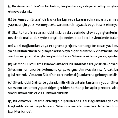
(j) Bir Amazon Sitesi’nin bir buton, bağlantısı veya diğer özelliğinin 
etmeyeceksiniz.
(k) Bir Amazon Sitesi’nde başka bir kişi veya kurum adına sipariş verm
yapması için yetki vermeyecek, yardımcı olmayacak veya teşvik etmeyec
(l) Sizinle tarafımız arasındaki ilişki ya da üzerinde işlev veya işlemler
nezdinde makul düzeyde karışıklığa neden olabilecek eylemlerde bulu
(m) Özel Bağlantıları veya Program İçeriği’ni, herhangi bir casus yazılım,
ya da kullanıcıların bilgisayarlarına veya diğer elektronik cihazlarına 
yazılım uygulamalarıyla bağlantılı olarak Siteniz’e eklemeyecek, göst
(n) Bir Mobil Uygulama içindeki entegre bir internet tarayıcısında (örn
Sitesi’nin herhangi bir bölümünü çerçeve içine almayacaksınız. Ancak, bi
göstermeniz, Amazon Sitesi’nin çerçevelendiği anlamına gelmeyecektir.
(o) Siteniz’deki ürünlerle yakından ilişkili Ürünlerin tanıtımını yapan Si
Sitesi’nin tanıtımını yapan diğer içerikleri herhangi bir açılır pencere, a
yayınlamayacak ya da sunmayacaksınız.
(p) Bir Amazon Sitesi’ne eklediğiniz içeriklerde Özel Bağlantılara yer v
bağlantılı olarak veya Amazon Sitesinde yer alan müşteri değerlendirmele
içerikler içinde).