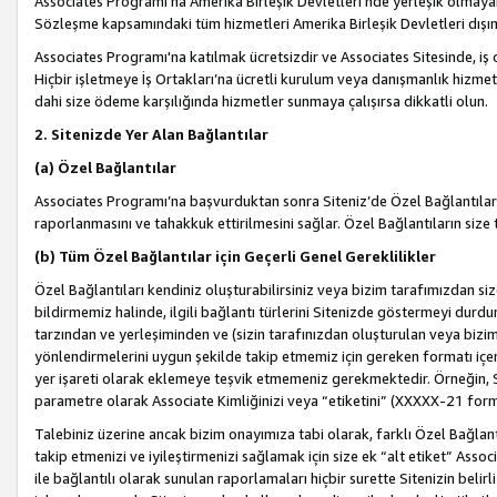
Associates Programı’na Amerika Birleşik Devletleri’nde yerleşik olmayan b
Sözleşme kapsamındaki tüm hizmetleri Amerika Birleşik Devletleri dışınd
Associates Programı'na katılmak ücretsizdir ve Associates Sitesinde, iş
Hiçbir işletmeye İş Ortakları’na ücretli kurulum veya danışmanlık hizme
dahi size ödeme karşılığında hizmetler sunmaya çalışırsa dikkatli olun.
2. Sitenizde Yer Alan Bağlantılar
(a) Özel Bağlantılar
Associates Programı’na başvurduktan sonra Siteniz’de Özel Bağlantılara y
raporlanmasını ve tahakkuk ettirilmesini sağlar. Özel Bağlantıların size
(b) Tüm Özel Bağlantılar için Geçerli Genel Gereklilikler
Özel Bağlantıları kendiniz oluşturabilirsiniz veya bizim tarafımızdan size
bildirmemiz halinde, ilgili bağlantı türlerini Sitenizde göstermeyi durdu
tarzından ve yerleşiminden ve (sizin tarafınızdan oluşturulan veya bizi
yönlendirmelerini uygun şekilde takip etmemiz için gereken formatı içer
yer işareti olarak eklemeye teşvik etmemeniz gerekmektedir. Örneğin, 
parametre olarak Associate Kimliğinizi veya “etiketini” (XXXXX-21 for
Talebiniz üzerine ancak bizim onayımıza tabi olarak, farklı Özel Bağlantı
takip etmenizi ve iyileştirmenizi sağlamak için size ek “alt etiket” Assoc
ile bağlantılı olarak sunulan raporlamaları hiçbir surette Sitenizin belirli 