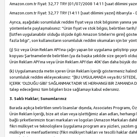
Amazon.com.tr Fiyat: 32,77 TRY (01/07/2008 14:11 [saat dilimini yazın] 
Amazon.com.tr Fiyat: 32,77 TRY (14:11 [saat dilimini yazın] itibarıyla - 
Ayrıca, aşağıdaki sorumluluk reddini fiyat veya stok bilgisinin yanına yer
yöntemlerle paylaşmalısınız: “Ürün fiyat ve stok bilgisi, belirtilen tarih
[lütfen uygulanabilir olduğu ölçüde ilgili Amazon Siteleri’ni girin] göste
fazla bilgi”, son kullanıcıların sorumluluk reddini okumaları için bir yön
(j) Siz veya Ürün Reklam API’ına çağrı yapan bir uygulama geliştirip ya
kopyası Şartnamelerde belirtilen (ya da başka şekilde size geçerli olduğ
Ürün Reklam API’ına veya Ürün Reklam API’dan 40K’dan daha büyük do
(k) Uygulamanızda metin içeren Ürün Reklam İçeriği göstermeniz halinde
sorumluluk reddini ekleyeceksiniz: “[BU UYGULAMADA veya BU SİTEDE,
İÇERİK ‘OLDUĞU GİBİ’ SAĞLANMAKTADIR VE HERHANGİ BİR ZAMANDA DEĞİŞ
talep edeceğimiz tüm bilgileri bize sağlamayı kabul edersiniz.
3. Saklı Haklar; Sunumlarınız
Burada açıkça belirtilen sınırlı lisanslar dışında, Associates Programı, Ö
Ürün Reklam İçeriği, bize ait olan veya işlettiğimiz alan adları, herhangi
bağlı şirketlerimizin ticari markaları ve logoları (Amazon Markaları dah
fikri mülkiyet ve teknolojilere (uygulama program ara yüzleri, yazılım gel
mülkiyet ve menfaatlerimiz (fikri mülkiyet hakları ve tescilli haklar dahil)