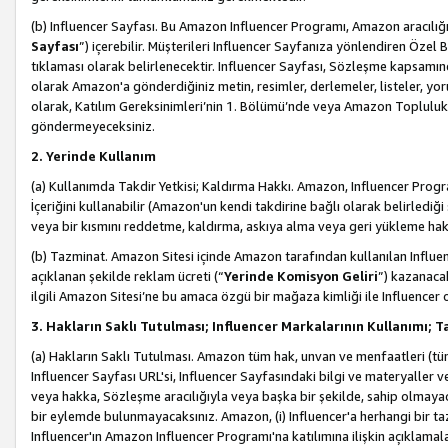
(b) Influencer Sayfası. Bu Amazon Influencer Programı, Amazon aracılığı
Sayfası
”) içerebilir. Müşterileri Influencer Sayfanıza yönlendiren Özel B
tıklaması olarak belirlenecektir. Influencer Sayfası, Sözleşme kapsamınd
olarak Amazon'a gönderdiğiniz metin, resimler, derlemeler, listeler, yorum
olarak, Katılım Gereksinimleri’nin 1. Bölümü’nde veya Amazon Topluluk Ku
göndermeyeceksiniz.
2. Yerinde Kullanım
(a) Kullanımda Takdir Yetkisi; Kaldırma Hakkı. Amazon, Influencer Progra
İçeriğini kullanabilir (Amazon'un kendi takdirine bağlı olarak belirledi
veya bir kısmını reddetme, kaldırma, askıya alma veya geri yükleme hakkı
(b) Tazminat. Amazon Sitesi içinde Amazon tarafından kullanılan Influencer
açıklanan şekilde reklam ücreti (“
Yerinde Komisyon Geliri
”) kazanaca
ilgili Amazon Sitesi’ne bu amaca özgü bir mağaza kimliği ile Influencer 
3. Hakların Saklı Tutulması; Influencer Markalarının Kullanımı;
(a) Hakların Saklı Tutulması. Amazon tüm hak, unvan ve menfaatleri (tüm 
Influencer Sayfası URL'si, Influencer Sayfasındaki bilgi ve materyaller
veya hakka, Sözleşme aracılığıyla veya başka bir şekilde, sahip olmayac
bir eylemde bulunmayacaksınız. Amazon, (i) Influencer'a herhangi bir t
Influencer'ın Amazon Influencer Programı'na katılımına ilişkin açıklamal