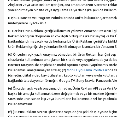
Akışlarını veya Ürün Reklam İçeriğini, ana amacı Amazon Sitesi’nin rek
yönlendirmeyen bir site veya uygulama ile ya da başka şekilde kullanm
ii. İşbu Lisans’ta ve Program Politikaları’nda atıfta bulunulan Şartnamel
materyallere uyacaksınız.
iii. Her bir Ürün Reklam İçeriği kullanımını yalnızca Amazon Sitesi’nin ilg
Reklam İçeriğinin doğrudan en çok ilgili olduğu başka bir sayfa) ve bir Ü
bağlantılandırmayacak ya da herhangi bir Ürün Reklam İçeriği’yle birli
Ürün Reklam İçeriği’yle yakından ilişkili olmayan kısımları, bir Amazon Sit
(d) Önceden açık yazılı onayımız olmadan, bir Ürün Reklam İçeriğini cep 
cihazlarda kullanılması amaçlanan bir sitede veya uygulamada ya da bunl
internet tarayıcısı ile erişilebilen mobil optimizasyonu yapılmamış sitel
kullanılması amaçlanmayan siteler, (2)
Mobil Uygulama Politikası
’nda t
(örneğin, dijital video kayıt cihazları, kablo kutuları veya uydu kutuları,
bağlantılı televizyonlar (örneğin, GoogleTV, Sony Bravia, Panasonic Vier
(e) Önceden açık yazılı onayımız olmadan, Ürün Reklam API veya Veri Ak
başka bir amaçla kullanmak üzere değiştirmek veya bir makine öğrenim
Sitesi’nde ürün sunan kişi veya kurumların kullanımına özel bir yazılım
kullanamazsınız.
(f) (i) Ürün Reklam API’nin işlevlerine veya doğru şekilde işleyişine h