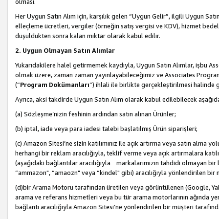
olması.
Her Uygun Satın Alım için, karşılık gelen “Uygun Gelir”, ilgili Uygun Satın
elleçleme ücretleri, vergiler (örneğin satış vergisi ve KDV), hizmet bedell
düşüldükten sonra kalan miktar olarak kabul edilir.
2. Uygun Olmayan Satın Alımlar
Yukarıdakilere halel getirmemek kaydıyla, Uygun Satın Alımlar, işbu Ass
olmak üzere, zaman zaman yayınlayabileceğimiz ve Associates Programı’
(“
Program Dokümanları
”) ihlali ile birlikte gerçekleştirilmesi halinde
Ayrıca, aksi takdirde Uygun Satın Alım olarak kabul edilebilecek aşağıda
(a) Sözleşme’nizin feshinin ardından satın alınan Ürünler;
(b) iptal, iade veya para iadesi talebi başlatılmış Ürün siparişleri;
(c) Amazon Sitesi’ne sizin katılımınız ile açık artırma veya satın alma yol
herhangi bir reklam aracılığıyla, teklif verme veya açık artırmalara ka
(aşağıdaki bağlantılar aracılığıyla markalarımızın tahdidi olmayan bir lis
“ammazon", “amaozn" veya “kindel" gibi) aracılığıyla yönlendirilen bir 
(d)bir Arama Motoru tarafından üretilen veya görüntülenen (Google, Ya
arama ve referans hizmetleri veya bu tür arama motorlarının ağında yer 
bağlantı aracılığıyla Amazon Sitesi’ne yönlendirilen bir müşteri tarafınd