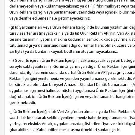
Ürün Reklam İçeriği’ni satıcılara veya müşterilere doğrudan pazarlamak, 
derlemeyecek veya kullanmayacaksınız ya da (iii) fikri mülkiyet veya tesci
Ürün Reklam İçeriği veya Şartnameler üzerindeki veya içindeki bildiri
veya deşifre edilemez hale getirmeyeceksiniz.
(g) (i) Şartnameleri veya Ürün Reklam İçeriği’nde bulunan yazılımları d
türev eserler üretmeyeceksiniz ya da (ii) Ürün Reklam API’nin, Veri Akışla
tersine tasarımını yapma, makina kodundan sembolik koda çevirme, üst
tutulamadığı ya da sınırlandırılamadığı durumlar hariç olmak üzere ve b
şartıyla) ya da bunların kaynak kodlarını oluşturmayacaksınız.
(h) Görüntü içeren Ürün Reklam İçeriği’ni saklamayacak veya ön belleğe 
süreyle saklayabilirsiniz. Görüntü içermeyen diğer Ürün Reklam İçeriğin
durumda, ilgili sürenin sonunda derhal Ürün Reklam API’ya çağrı yaparak
Reklam İçeriğini yenilemeniz ve yeniden yayımlamanız gerekmektedir. Ak
bir süre kısıtı olmadan bireysel Amazon Standart Kimlik Numaralarını (AS
uygulaması içermesi halinde, müşteri uygulaması Ürün Reklam İçeriğin
doğrulamak için Ürün Reklam İçeriği içeren veya kullanan herhangi bir m
gerekmektedir.
(i) Ürün Reklam İçeriğini bir Veri Akışı’ndan almanız ya da Ürün Reklam
saatte bir kez olacak şekilde yenilememeniz halinde uygulamanızın fiya
yerleştireceksiniz. Ancak, uygulamanızda gösterilen fiyat ve stok bilgis
çıkarabilirsiniz. Kabul edilen mesajlaşma örnekleri şunları içerir: