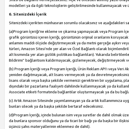
modelleri ya da ilgili teknolojilerin geliştirilmesinde kullanmayacak ve 
6. Sitenizdeki İçerik
Sitenizdeki içerikten münhasıran sorumlu olacaksınız ve aşağıdakileri s
(a)Program İçeriği’ne ekleme ve çıkarma yapmayacak veya Program İçeriği
grafik görüntüsü içeren İçeriği, görüntünün orijinal oranlarını koruyacak
anlamını maddi ölçüde değiştirmeyecek ya da metni gerçeğe aykırı veya y
türleri, Amazon Sitesi’nde yer alan ve Özel Bağlantı olarak biçimlendiril
alt kısmında yer alan gizlilik politikası bağlantıları). Yukarıda belirtilenl
Bildirimi” bağlantısını kaldırmayacak, gizlemeyecek, değiştirmeyecek
(b) Program İçeriği veya Program İçeriği, Ürün Reklam API’ı veya Veri 
yeniden dağıtmayacak, alt lisans vermeyecek ya da devretmeyeceksiniz. Ö
lisans olarak veya başka şekilde vermenizi gerektiren bir uygulama, plat
dışındaki bir pazarlama faaliyeti dahilinde kullanmayacak ya da kullanı
Associate etiketi formatında bağlantılar oluşturmayacak ya da bu bağla
(c) Artık Amazon Sitesinde yayımlanmayan ya da artık kullanımınıza uygu
bunları silecek ya da başka şekilde bertaraf edeceksiniz.
(d)Program İçeriği, içinde bulunan isim veya suretler de dahil olmak üzer
da bunlara sponsor olduğunu ya da ticari bir bağı ya da başka bir ilişki
üçüncü şahıs materyallerinin eklenmesi de dahil).