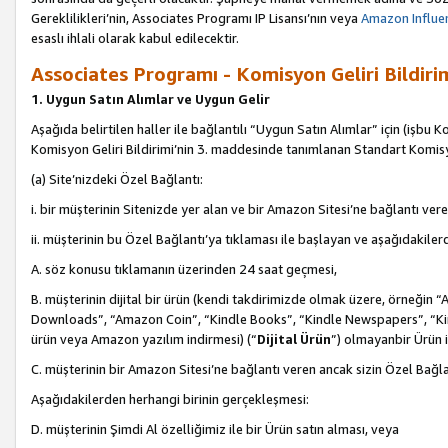
Gereklilikleri’nin, Associates Programı IP Lisansı’nın veya
Amazon Influen
esaslı ihlali olarak kabul edilecektir.
Associates Programı - Komisyon Geliri Bildiri
1. Uygun Satın Alımlar ve Uygun Gelir
Aşağıda belirtilen haller ile bağlantılı “Uygun Satın Alımlar” için (işbu K
Komisyon Geliri Bildirimi’nin 3. maddesinde tanımlanan Standart Komis
(a) Site’nizdeki Özel Bağlantı:
i. bir müşterinin Sitenizde yer alan ve bir Amazon Sitesi’ne bağlantı ver
ii. müşterinin bu Özel Bağlantı’ya tıklaması ile başlayan ve aşağıdakile
A. söz konusu tıklamanın üzerinden 24 saat geçmesi,
B. müşterinin dijital bir ürün (kendi takdirimizde olmak üzere, örneğ
Downloads”, “Amazon Coin”, “Kindle Books”, “Kindle Newspapers”, “Kind
ürün veya Amazon yazılım indirmesi) (“
Dijital Ürün
”) olmayanbir Ürün i
C. müşterinin bir Amazon Sitesi’ne bağlantı veren ancak sizin Özel Bağla
Aşağıdakilerden herhangi birinin gerçekleşmesi:
D. müşterinin Şimdi Al özelliğimiz ile bir Ürün satın alması, veya