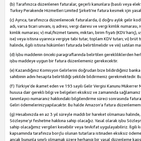
(b) Tarafınızca düzenlenen faturalar, geçerli kanunlara (basılı veya ele
Turkey Perakende Hizmetleri Limited Şirketi’ne fatura kesmek için yasal
(c) Ayrıca, tarafınızca düzenlenecek faturalarda, i) doğru aylık gelir kodu
adı, varsa ticari unvanı, iş adresi, vergi dairesi ve vergi kimlik numarası,
kimlik numarası; v) mal/hizmet tanımı, miktarı, birim fiyatı (KDV hariç)
ise) veya istisna uyarınca vergiye tabi tutar, toplam KDV tutarı; vi) brüt 
halinde, ilgili istisna hükümleri faturada belirtilmelidir ve viii) satılan 
(d) İşbu maddenin önceki paragraflarında belirtilen gerekliliklerden he
işbu maddeye uygun bir fatura düzenlemeniz gerekecektir.
(e) Kazandığınız Komisyon Gelirlerini doğrudan bize bildirdiğiniz banka
sahibinin adını hesapta belirtildiği şekilde bildirmeniz gerekmektedir. 
(f) Türkiye’de ikamet eden ve 193 sayılı Gelir Vergisi Kanunu Mükerrer 
hususa dair gerekli bilgi ve belgeleri eksiksiz ve zamanında sağlamanız
tanımlayıcı numaranız hakkındaki bilgilendirme süreci sonrasında fatur
Geliri ödemelerinizyapılacaktır. Bu halde Amazon’a fatura düzenlemem
(g) Hesabınızda en az 3 yıl süreyle maddi bir hareket olmaması halinde
Sözleşme’yi feshetme hakkına sahip olacağız. Yasal olarak işbu Sözl
sahip olacağımız vergileri kesebilir veya tevkifat uygulayabiliriz. İlgil
kapsamında tarafınıza borçlu olunan tutarlara istinaden eksiksiz ödeme
ancak bununla sınırlı olmamak üzere herhangi bir yasal düzenleme kap