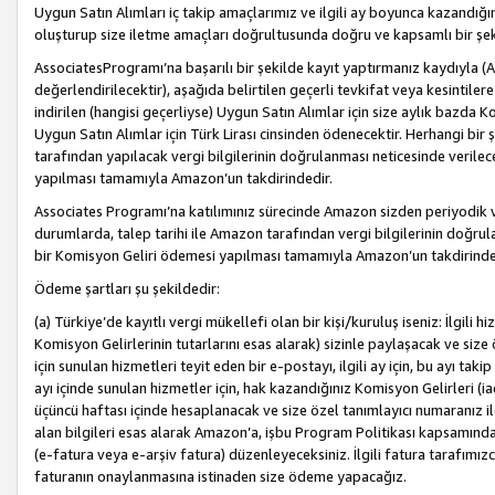
Uygun Satın Alımları iç takip amaçlarımız ve ilgili ay boyunca kazandığ
oluşturup size iletme amaçları doğrultusunda doğru ve kapsamlı bir şek
AssociatesProgramı’na başarılı bir şekilde kayıt yaptırmanız kaydıyla (
değerlendirilecektir), aşağıda belirtilen geçerli tevkifat veya kesintilere
indirilen (hangisi geçerliyse) Uygun Satın Alımlar için size aylık bazda 
Uygun Satın Alımlar için Türk Lirası cinsinden ödenecektir. Herhangi b
tarafından yapılacak vergi bilgilerinin doğrulanması neticesinde verile
yapılması tamamıyla Amazon’un takdirindedir.
Associates Programı’na katılımınız sürecinde Amazon sizden periyodik verg
durumlarda, talep tarihi ile Amazon tarafından vergi bilgilerinin doğru
bir Komisyon Geliri ödemesi yapılması tamamıyla Amazon’un takdirinde
Ödeme şartları şu şekildedir:
(a) Türkiye’de kayıtlı vergi mükellefi olan bir kişi/kuruluş iseniz: İlgili
Komisyon Gelirlerinin tutarlarını esas alarak) sizinle paylaşacak ve siz
için sunulan hizmetleri teyit eden bir e-postayı, ilgili ay için, bu ayı 
ayı içinde sunulan hizmetler için, hak kazandığınız Komisyon Gelirleri (i
üçüncü haftası içinde hesaplanacak ve size özel tanımlayıcı numaranız ile
alan bilgileri esas alarak Amazon’a, işbu Program Politikası kapsamında a
(e-fatura veya e-arşiv fatura) düzenleyeceksiniz. İlgili fatura tarafımı
faturanın onaylanmasına istinaden size ödeme yapacağız.