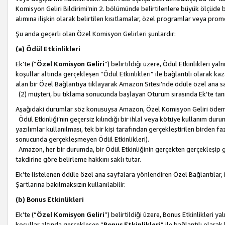
Komisyon Geliri Bildirimi’nin 2. bölümünde belirtilenlere büyük ölçüde 
alımına ilişkin olarak belirtilen kısıtlamalar, özel programlar veya pro
Şu anda geçerli olan Özel Komisyon Gelirleri şunlardır:
(a) Ödül Etkinlikleri
Ek’te (“
Özel Komisyon Geliri
”) belirtildiği üzere, Ödül Etkinlikleri ya
koşullar altında gerçekleşen “Ödül Etkinlikleri” ile bağlantılı olarak kaza
alan bir Özel Bağlantıya tıklayarak Amazon Sitesi’nde ödüle özel ana s
(2) müşteri, bu tıklama sonucunda başlayan Oturum sırasında Ek’te ta
Aşağıdaki durumlar söz konusuysa Amazon, Özel Komisyon Geliri öde
Ödül Etkinliği’nin geçersiz kılındığı bir ihlal veya kötüye kullanım dur
yazılımlar kullanılması, tek bir kişi tarafından gerçekleştirilen birden f
sonucunda gerçekleşmeyen Ödül Etkinlikleri).
Amazon, her bir durumda, bir Ödül Etkinliğinin gerçekten gerçekleşip 
takdirine göre belirleme hakkını saklı tutar.
Ek’te listelenen ödüle özel ana sayfalara yönlendiren Özel Bağlantılar, i
Şartlarına bakılmaksızın kullanılabilir.
(b) Bonus Etkinlikleri
Ek’te (“
Özel Komisyon Geliri
”) belirtildiği üzere, Bonus Etkinlikleri 
koşullar altında gerçekleşen “
Bonus Etkinlikleri
” ile bağlantılı olarak 