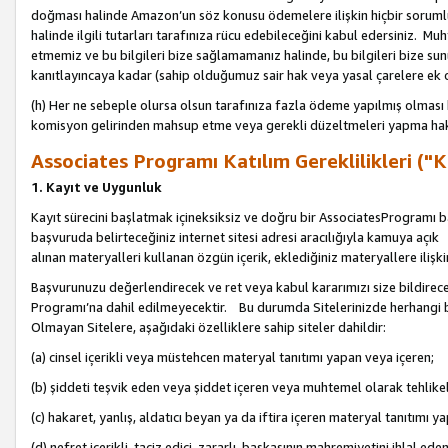
doğması halinde Amazon’un söz konusu ödemelere ilişkin hiçbir soru
halinde ilgili tutarları tarafınıza rücu edebileceğini kabul edersiniz. Muh
etmemiz ve bu bilgileri bize sağlamamanız halinde, bu bilgileri bize su
kanıtlayıncaya kadar (sahip olduğumuz sair hak veya yasal çarelere ek 
(h) Her ne sebeple olursa olsun tarafınıza fazla ödeme yapılmış olması 
komisyon gelirinden mahsup etme veya gerekli düzeltmeleri yapma hakkı
Associates Programı Katılım Gereklilikleri ("Ka
1. Kayıt ve Uygunluk
Kayıt sürecini başlatmak içineksiksiz ve doğru bir AssociatesProgramı ba
başvuruda belirteceğiniz internet sitesi adresi aracılığıyla kamuya aç
alınan materyalleri kullanan özgün içerik, eklediğiniz materyallere ilişk
Başvurunuzu değerlendirecek ve ret veya kabul kararımızı size bildirece
Programı’na dahil edilmeyecektir. Bu durumda Sitelerinizde herhangi b
Olmayan Sitelere, aşağıdaki özelliklere sahip siteler dahildir:
(a) cinsel içerikli veya müstehcen materyal tanıtımı yapan veya içeren;
(b) şiddeti teşvik eden veya şiddet içeren veya muhtemel olarak tehlikel
(c) hakaret, yanlış, aldatıcı beyan ya da iftira içeren materyal tanıtımı y
(d) nefret içerikli, taciz edici, zararlı, başkasının mahremiyetini ihlal eden