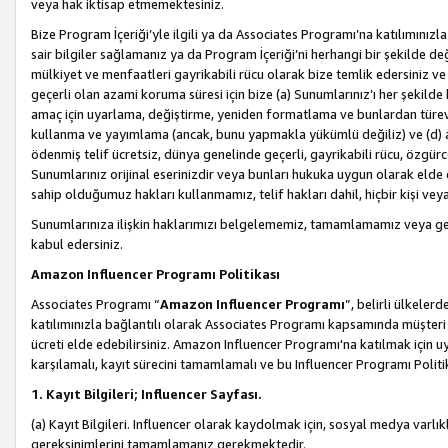
veya hak iktisap etmemektesiniz.
Bize Program İçeriği’yle ilgili ya da Associates Programı’na katılımınızla 
sair bilgiler sağlamanız ya da Program İçeriği’ni herhangi bir şekilde değ
mülkiyet ve menfaatleri gayrikabili rücu olarak bize temlik edersiniz v
geçerli olan azami koruma süresi için bize (a) Sunumlarınız’ı her şekild
amaç için uyarlama, değiştirme, yeniden formatlama ve bunlardan türev e
kullanma ve yayımlama (ancak, bunu yapmakla yükümlü değiliz) ve (d) aşağ
ödenmiş telif ücretsiz, dünya genelinde geçerli, gayrikabili rücu, özgürce 
Sunumlarınız orijinal eserinizdir veya bunları hukuka uygun olarak elde et
sahip olduğumuz hakları kullanmamız, telif hakları dahil, hiçbir kişi vey
Sunumlarınıza ilişkin haklarımızı belgelememiz, tamamlamamız veya geç
kabul edersiniz.
Amazon Influencer Programı Politikası
Associates Programı “
Amazon Influencer Programı
”, belirli ülkele
katılımınızla bağlantılı olarak Associates Programı kapsamında müşteri 
ücreti elde edebilirsiniz. Amazon Influencer Programı'na katılmak için u
karşılamalı, kayıt sürecini tamamlamalı ve bu Influencer Programı Politi
1. Kayıt Bilgileri; Influencer Sayfası.
(a) Kayıt Bilgileri. Influencer olarak kaydolmak için, sosyal medya varlık
gereksinimlerini tamamlamanız gerekmektedir.