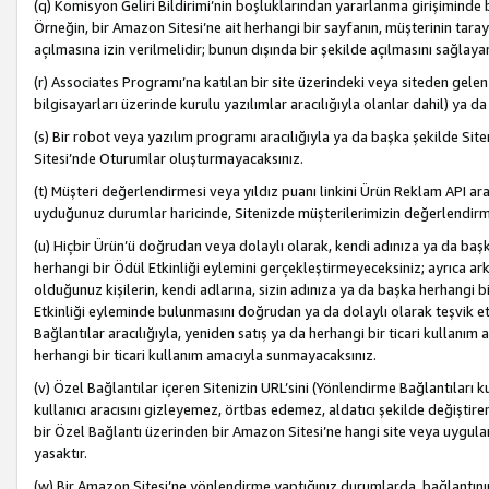
(q) Komisyon Geliri Bildirimi’nin boşluklarından yararlanma girişiminde
Örneğin, bir Amazon Sitesi’ne ait herhangi bir sayfanın, müşterinin tara
açılmasına izin verilmelidir; bunun dışında bir şekilde açılmasını sağlay
(r) Associates Programı’na katılan bir site üzerindeki veya siteden gele
bilgisayarları üzerinde kurulu yazılımlar aracılığıyla olanlar dahil) ya 
(s) Bir robot veya yazılım programı aracılığıyla ya da başka şekilde 
Sitesi’nde Oturumlar oluşturmayacaksınız.
(t) Müşteri değerlendirmesi veya yıldız puanı linkini Ürün Reklam API aracı
uyduğunuz durumlar haricinde, Sitenizde müşterilerimizin değerlendirme
(u) Hiçbir Ürün’ü doğrudan veya dolaylı olarak, kendi adınıza ya da başk
herhangi bir Ödül Etkinliği eylemini gerçekleştirmeyeceksiniz; ayrıca arkada
olduğunuz kişilerin, kendi adlarına, sizin adınıza ya da başka herhangi b
Etkinliği eyleminde bulunmasını doğrudan ya da dolaylı olarak teşvik 
Bağlantılar aracılığıyla, yeniden satış ya da herhangi bir ticari kullanı
herhangi bir ticari kullanım amacıyla sunmayacaksınız.
(v) Özel Bağlantılar içeren Sitenizin URL’sini (Yönlendirme Bağlantıları 
kullanıcı aracısını gizleyemez, örtbas edemez, aldatıcı şekilde değişti
bir Özel Bağlantı üzerinden bir Amazon Sitesi’ne hangi site veya uygula
yasaktır.
(w) Bir Amazon Sitesi’ne yönlendirme yaptığınız durumlarda, bağlantının