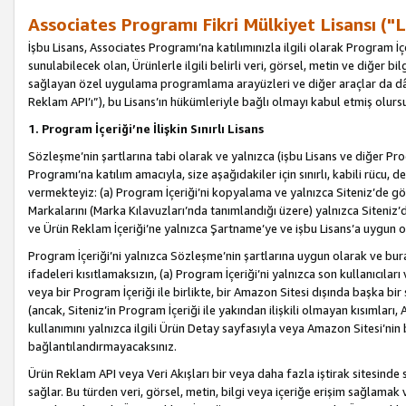
Associates Programı Fikri Mülkiyet Lisansı ("L
İşbu Lisans, Associates Programı’na katılımınızla ilgili olarak Program İ
sunulabilecek olan, Ürünlerle ilgili belirli veri, görsel, metin ve diğer bilg
sağlayan özel uygulama programlama arayüzleri ve diğer araçlar da dâh
Reklam API’ı”), bu Lisans’ın hükümleriyle bağlı olmayı kabul etmiş olurs
1. Program İçeriği’ne İlişkin Sınırlı Lisans
Sözleşme’nin şartlarına tabi olarak ve yalnızca (işbu Lisans ve diğer Pr
Programı’na katılım amacıyla, size aşağıdakiler için sınırlı, kabili rücu, 
vermekteyiz: (a) Program İçeriği’ni kopyalama ve yalnızca Siteniz’de gö
Markalarını (Marka Kılavuzları’nda tanımlandığı üzere) yalnızca Siteniz’
ve Ürün Reklam İçeriği’ne yalnızca Şartname’ye ve işbu Lisans’a uygun 
Program İçeriği’ni yalnızca Sözleşme’nin şartlarına uygun olarak ve bura
ifadeleri kısıtlamaksızın, (a) Program İçeriği’ni yalnızca son kullanıcılar
veya bir Program İçeriği ile birlikte, bir Amazon Sitesi dışında başka bi
(ancak, Siteniz’in Program İçeriği ile yakından ilişkili olmayan kısımları,
kullanımını yalnızca ilgili Ürün Detay sayfasıyla veya Amazon Sitesi’nin 
bağlantılandırmayacaksınız.
Ürün Reklam API veya Veri Akışları bir veya daha fazla iştirak sitesinde s
sağlar. Bu türden veri, görsel, metin, bilgi veya içeriğe erişim sağlama