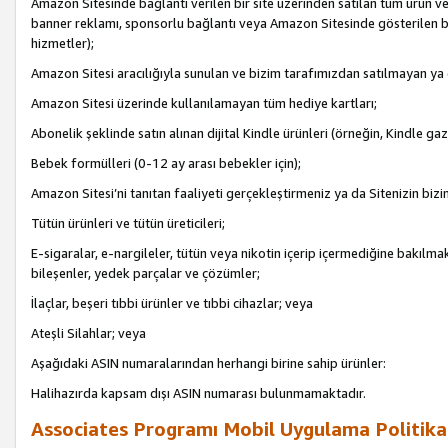
Amazon Sitesinde bağlantı verilen bir site üzerinden satılan tüm ürün ve
banner reklamı, sponsorlu bağlantı veya Amazon Sitesinde gösterilen başk
hizmetler);
Amazon Sitesi aracılığıyla sunulan ve bizim tarafımızdan satılmayan ya
Amazon Sitesi üzerinde kullanılamayan tüm hediye kartları;
Abonelik şeklinde satın alınan dijital Kindle ürünleri (örneğin, Kindle gaz
Bebek formülleri (0-12 ay arası bebekler için);
Amazon Sitesi’ni tanıtan faaliyeti gerçekleştirmeniz ya da Sitenizin bizi
Tütün ürünleri ve tütün üreticileri;
E-sigaralar, e-nargileler, tütün veya nikotin içerip içermediğine bakılmaks
bileşenler, yedek parçalar ve çözümler;
İlaçlar, beşeri tıbbi ürünler ve tıbbi cihazlar; veya
Ateşli Silahlar; veya
Aşağıdaki ASIN numaralarından herhangi birine sahip ürünler:
Halihazırda kapsam dışı ASIN numarası bulunmamaktadır.
Associates Programı Mobil Uygulama Politika