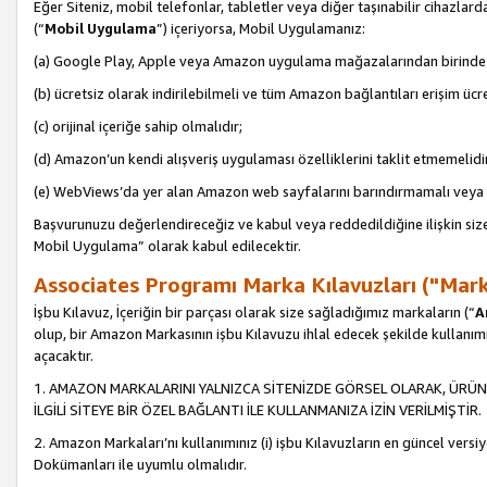
Eğer Siteniz, mobil telefonlar, tabletler veya diğer taşınabilir cihazlar
(“
Mobil Uygulama
”) içeriyorsa, Mobil Uygulamanız:
(a) Google Play, Apple veya Amazon uygulama mağazalarından birinde 
(b) ücretsiz olarak indirilebilmeli ve tüm Amazon bağlantıları erişim ücre
(c) orijinal içeriğe sahip olmalıdır;
(d) Amazon’un kendi alışveriş uygulaması özelliklerini taklit etmemelidi
(e) WebViews’da yer alan Amazon web sayfalarını barındırmamalı veya
Başvurunuzu değerlendireceğiz ve kabul veya reddedildiğine ilişkin si
Mobil Uygulama” olarak kabul edilecektir.
Associates Programı Marka Kılavuzları ("Mark
İşbu Kılavuz, İçeriğin bir parçası olarak size sağladığımız markaların (“
A
olup, bir Amazon Markasının işbu Kılavuzu ihlal edecek şekilde kullanım
açacaktır.
1. AMAZON MARKALARINI YALNIZCA SİTENİZDE GÖRSEL OLARAK, ÜRÜN
İLGİLİ SİTEYE BİR ÖZEL BAĞLANTI İLE KULLANMANIZA İZİN VERİLMİŞTİR.
2. Amazon Markaları’nı kullanımınız (i) işbu Kılavuzların en güncel versiy
Dokümanları ile uyumlu olmalıdır.