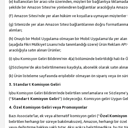
(e) kullanıcıları bir aracı site üzerinden, müşteri bir bağlantıya tıkla
şekilde bir Amazon Sitesi’ne yönlendiren bağlantılar aracılığıyla Amazon
(f) Amazon Sitesi’nde yer alan hüküm ve koşullara uymayan müşteriler t
(g) Sitenizde yer alan Amazon Sitesi bağlantılarının doğru formatlanm
alımları;
(h) Onaylı bir Mobil Uygulama olmayan bir Mobil Uygulama’da yer alan b
(aşağıda Fikri Mülkiyet Lisansı’nda tanımlandığı üzere) Ürün Reklam API
aracılığıyla satın alınan Ürünler;
(i) işbu Komisyon Geliri Bildirimi’nin 4(a) bölümünde belirtildiği hali ile Ö
(j)Sözleşme’de aksi belirtilmemesi kaydıyla, abonelik olarak satın alına
(k) Ürün listeleme sayfasında erişilebilir olmayan ön sipariş veya ön sü
3. Standart Komisyon Geliri
İşbu Komisyon Geliri Bildirim’inde belirtilen sınırlamalara ve Sözleşme
(“
Standart Komisyon Geliri
”) ödeyeceğiz. Komisyon geliri Uygun Ge
4. Özel Komisyon Geliri veya Promosyonlar
Bazı Associate’lar, ek veya alternatif komisyon geliri (“
Özel Komisyon 
belirtilen herhangi bir süreye bakılmaksızın), Amazon, herhangi bir 
veya değiştirme hakkını saklı tutar. Aksi açıkça belirtilmedikçe, bu tür