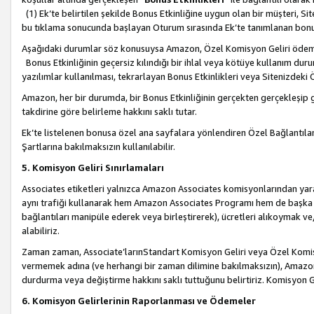
(1) Ek’te belirtilen şekilde Bonus Etkinliğine uygun olan bir müşteri, S
bu tıklama sonucunda başlayan Oturum sırasında Ek’te tanımlanan bon
Aşağıdaki durumlar söz konusuysa Amazon, Özel Komisyon Geliri öde
Bonus Etkinliğinin geçersiz kılındığı bir ihlal veya kötüye kullanım dur
yazılımlar kullanılması, tekrarlayan Bonus Etkinlikleri veya Sitenizdek
Amazon, her bir durumda, bir Bonus Etkinliğinin gerçekten gerçekleşip 
takdirine göre belirleme hakkını saklı tutar.
Ek’te listelenen bonusa özel ana sayfalara yönlendiren Özel Bağlantılar, 
Şartlarına bakılmaksızın kullanılabilir.
5. Komisyon Geliri Sınırlamaları
Associates etiketleri yalnızca Amazon Associates komisyonlarından yarar
aynı trafiği kullanarak hem Amazon Associates Programı hem de başka b
bağlantıları manipüle ederek veya birleştirerek), ücretleri alıkoymak 
alabiliriz.
Zaman zaman, Associate’larınStandart Komisyon Geliri veya Özel Komisy
vermemek adına (ve herhangi bir zaman dilimine bakılmaksızın), Amazon
durdurma veya değiştirme hakkını saklı tuttuğunu belirtiriz. Komisyon Gel
6. Komisyon Gelirlerinin Raporlanması ve Ödemeler