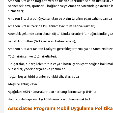
Amazon Sitesinde bağlantı verilen bir site üzerinden satılan tüm ürün ve
banner reklamı, sponsorlu bağlantı veya Amazon Sitesinde gösterilen başk
hizmetler);
Amazon Sitesi aracılığıyla sunulan ve bizim tarafımızdan satılmayan ya
Amazon Sitesi üzerinde kullanılamayan tüm hediye kartları;
Abonelik şeklinde satın alınan dijital Kindle ürünleri (örneğin, Kindle gaz
Bebek formülleri (0-12 ay arası bebekler için);
Amazon Sitesi’ni tanıtan faaliyeti gerçekleştirmeniz ya da Sitenizin bizi
Tütün ürünleri ve tütün üreticileri;
E-sigaralar, e-nargileler, tütün veya nikotin içerip içermediğine bakılmaks
bileşenler, yedek parçalar ve çözümler;
İlaçlar, beşeri tıbbi ürünler ve tıbbi cihazlar; veya
Ateşli Silahlar; veya
Aşağıdaki ASIN numaralarından herhangi birine sahip ürünler:
Halihazırda kapsam dışı ASIN numarası bulunmamaktadır.
Associates Programı Mobil Uygulama Politika