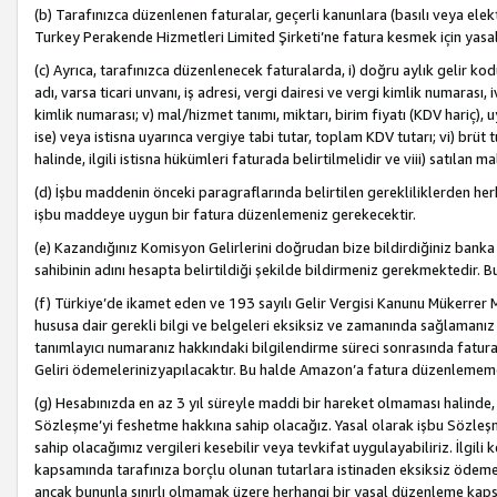
(b) Tarafınızca düzenlenen faturalar, geçerli kanunlara (basılı veya ele
Turkey Perakende Hizmetleri Limited Şirketi’ne fatura kesmek için yasal
(c) Ayrıca, tarafınızca düzenlenecek faturalarda, i) doğru aylık gelir kodu
adı, varsa ticari unvanı, iş adresi, vergi dairesi ve vergi kimlik numarası,
kimlik numarası; v) mal/hizmet tanımı, miktarı, birim fiyatı (KDV hariç)
ise) veya istisna uyarınca vergiye tabi tutar, toplam KDV tutarı; vi) brüt 
halinde, ilgili istisna hükümleri faturada belirtilmelidir ve viii) satılan 
(d) İşbu maddenin önceki paragraflarında belirtilen gerekliliklerden he
işbu maddeye uygun bir fatura düzenlemeniz gerekecektir.
(e) Kazandığınız Komisyon Gelirlerini doğrudan bize bildirdiğiniz banka
sahibinin adını hesapta belirtildiği şekilde bildirmeniz gerekmektedir. 
(f) Türkiye’de ikamet eden ve 193 sayılı Gelir Vergisi Kanunu Mükerrer 
hususa dair gerekli bilgi ve belgeleri eksiksiz ve zamanında sağlamanız
tanımlayıcı numaranız hakkındaki bilgilendirme süreci sonrasında fatur
Geliri ödemelerinizyapılacaktır. Bu halde Amazon’a fatura düzenlemem
(g) Hesabınızda en az 3 yıl süreyle maddi bir hareket olmaması halinde
Sözleşme’yi feshetme hakkına sahip olacağız. Yasal olarak işbu Sözl
sahip olacağımız vergileri kesebilir veya tevkifat uygulayabiliriz. İlgil
kapsamında tarafınıza borçlu olunan tutarlara istinaden eksiksiz ödeme
ancak bununla sınırlı olmamak üzere herhangi bir yasal düzenleme kap