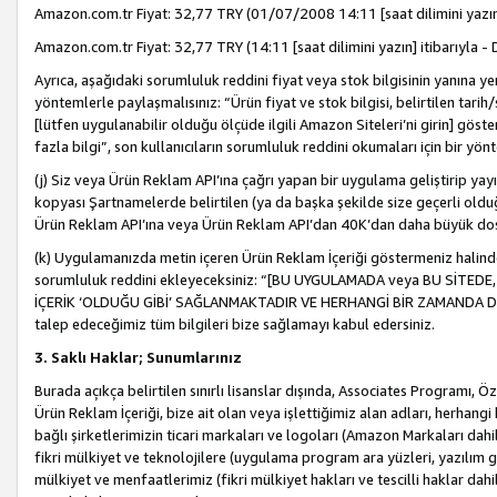
Amazon.com.tr Fiyat: 32,77 TRY (01/07/2008 14:11 [saat dilimini yazın] 
Amazon.com.tr Fiyat: 32,77 TRY (14:11 [saat dilimini yazın] itibarıyla - 
Ayrıca, aşağıdaki sorumluluk reddini fiyat veya stok bilgisinin yanına yer
yöntemlerle paylaşmalısınız: “Ürün fiyat ve stok bilgisi, belirtilen tarih
[lütfen uygulanabilir olduğu ölçüde ilgili Amazon Siteleri’ni girin] göste
fazla bilgi”, son kullanıcıların sorumluluk reddini okumaları için bir yön
(j) Siz veya Ürün Reklam API’ına çağrı yapan bir uygulama geliştirip ya
kopyası Şartnamelerde belirtilen (ya da başka şekilde size geçerli olduğ
Ürün Reklam API’ına veya Ürün Reklam API’dan 40K’dan daha büyük do
(k) Uygulamanızda metin içeren Ürün Reklam İçeriği göstermeniz halinde
sorumluluk reddini ekleyeceksiniz: “[BU UYGULAMADA veya BU SİTEDE,
İÇERİK ‘OLDUĞU GİBİ’ SAĞLANMAKTADIR VE HERHANGİ BİR ZAMANDA DEĞİŞ
talep edeceğimiz tüm bilgileri bize sağlamayı kabul edersiniz.
3. Saklı Haklar; Sunumlarınız
Burada açıkça belirtilen sınırlı lisanslar dışında, Associates Programı, Ö
Ürün Reklam İçeriği, bize ait olan veya işlettiğimiz alan adları, herhangi
bağlı şirketlerimizin ticari markaları ve logoları (Amazon Markaları dah
fikri mülkiyet ve teknolojilere (uygulama program ara yüzleri, yazılım gel
mülkiyet ve menfaatlerimiz (fikri mülkiyet hakları ve tescilli haklar dahil)