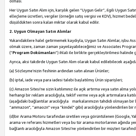
olması.
Her Uygun Satın Alım için, karşılık gelen “Uygun Gelir”, ilgili Uygun Satın
elleçleme ücretleri, vergiler (örneğin satış vergisi ve KDV), hizmet bedell
düşüldükten sonra kalan miktar olarak kabul edilir.
2. Uygun Olmayan Satın Alımlar
Yukarıdakilere halel getirmemek kaydıyla, Uygun Satın Alımlar, işbu Ass
olmak üzere, zaman zaman yayınlayabileceğimiz ve Associates Programı’
(“
Program Dokümanları
”) ihlali ile birlikte gerçekleştirilmesi halinde
Ayrıca, aksi takdirde Uygun Satın Alım olarak kabul edilebilecek aşağıda
(a) Sözleşme’nizin feshinin ardından satın alınan Ürünler;
(b) iptal, iade veya para iadesi talebi başlatılmış Ürün siparişleri;
(c) Amazon Sitesi’ne sizin katılımınız ile açık artırma veya satın alma yol
herhangi bir reklam aracılığıyla, teklif verme veya açık artırmalara ka
(aşağıdaki bağlantılar aracılığıyla markalarımızın tahdidi olmayan bir lis
“ammazon", “amaozn" veya “kindel" gibi) aracılığıyla yönlendirilen bir 
(d)bir Arama Motoru tarafından üretilen veya görüntülenen (Google, Ya
arama ve referans hizmetleri veya bu tür arama motorlarının ağında yer 
bağlantı aracılığıyla Amazon Sitesi’ne yönlendirilen bir müşteri tarafınd