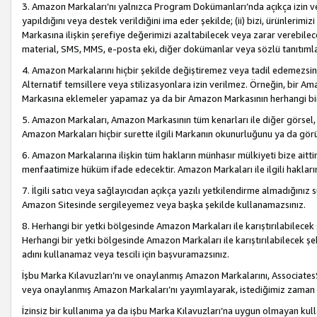
3. Amazon Markaları’nı yalnızca Program Dokümanları’nda açıkça izin ver
yapıldığını veya destek verildiğini ima eder şekilde; (ii) bizi, ürünlerim
Markasına ilişkin şerefiye değerimizi azaltabilecek veya zarar verebilec
material, SMS, MMS, e-posta eki, diğer dokümanlar veya sözlü tanıtıml
4. Amazon Markalarını hiçbir şekilde değiştiremez veya tadil edemezsin
Alternatif temsillere veya stilizasyonlara izin verilmez. Örneğin, bir A
Markasına eklemeler yapamaz ya da bir Amazon Markasının herhangi bir
5. Amazon Markaları, Amazon Markasının tüm kenarları ile diğer görsel, 
Amazon Markaları hiçbir surette ilgili Markanın okunurluğunu ya da görü
6. Amazon Markalarına ilişkin tüm hakların münhasır mülkiyeti bize aitt
menfaatimize hüküm ifade edecektir. Amazon Markaları ile ilgili hakları
7. İlgili satıcı veya sağlayıcıdan açıkça yazılı yetkilendirme almadığınız s
Amazon Sitesinde sergileyemez veya başka şekilde kullanamazsınız.
8. Herhangi bir yetki bölgesinde Amazon Markaları ile karıştırılabilecek
Herhangi bir yetki bölgesinde Amazon Markaları ile karıştırılabilecek şek
adını kullanamaz veya tescili için başvuramazsınız.
İşbu Marka Kılavuzları’nı ve onaylanmış Amazon Markalarını, AssociatesSi
veya onaylanmış Amazon Markaları’nı yayımlayarak, istediğimiz zaman v
İzinsiz bir kullanıma ya da işbu Marka Kılavuzları’na uygun olmayan kul