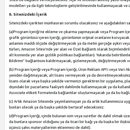
modelleri ya da ilgili teknolojilerin geliştirilmesinde kullanmayacak ve 
6. Sitenizdeki İçerik
Sitenizdeki içerikten münhasıran sorumlu olacaksınız ve aşağıdakileri s
(a)Program İçeriği’ne ekleme ve çıkarma yapmayacak veya Program İçeriği
grafik görüntüsü içeren İçeriği, görüntünün orijinal oranlarını koruyacak
anlamını maddi ölçüde değiştirmeyecek ya da metni gerçeğe aykırı veya y
türleri, Amazon Sitesi’nde yer alan ve Özel Bağlantı olarak biçimlendiril
alt kısmında yer alan gizlilik politikası bağlantıları). Yukarıda belirtilenl
Bildirimi” bağlantısını kaldırmayacak, gizlemeyecek, değiştirmeyecek
(b) Program İçeriği veya Program İçeriği, Ürün Reklam API’ı veya Veri 
yeniden dağıtmayacak, alt lisans vermeyecek ya da devretmeyeceksiniz. Ö
lisans olarak veya başka şekilde vermenizi gerektiren bir uygulama, plat
dışındaki bir pazarlama faaliyeti dahilinde kullanmayacak ya da kullanı
Associate etiketi formatında bağlantılar oluşturmayacak ya da bu bağla
(c) Artık Amazon Sitesinde yayımlanmayan ya da artık kullanımınıza uygu
bunları silecek ya da başka şekilde bertaraf edeceksiniz.
(d)Program İçeriği, içinde bulunan isim veya suretler de dahil olmak üzer
da bunlara sponsor olduğunu ya da ticari bir bağı ya da başka bir ilişki
üçüncü şahıs materyallerinin eklenmesi de dahil).