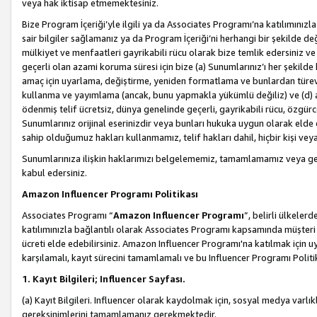
veya hak iktisap etmemektesiniz.
Bize Program İçeriği’yle ilgili ya da Associates Programı’na katılımınızla 
sair bilgiler sağlamanız ya da Program İçeriği’ni herhangi bir şekilde değ
mülkiyet ve menfaatleri gayrikabili rücu olarak bize temlik edersiniz v
geçerli olan azami koruma süresi için bize (a) Sunumlarınız’ı her şekild
amaç için uyarlama, değiştirme, yeniden formatlama ve bunlardan türev e
kullanma ve yayımlama (ancak, bunu yapmakla yükümlü değiliz) ve (d) aşağ
ödenmiş telif ücretsiz, dünya genelinde geçerli, gayrikabili rücu, özgürce 
Sunumlarınız orijinal eserinizdir veya bunları hukuka uygun olarak elde et
sahip olduğumuz hakları kullanmamız, telif hakları dahil, hiçbir kişi vey
Sunumlarınıza ilişkin haklarımızı belgelememiz, tamamlamamız veya geç
kabul edersiniz.
Amazon Influencer Programı Politikası
Associates Programı “
Amazon Influencer Programı
”, belirli ülkele
katılımınızla bağlantılı olarak Associates Programı kapsamında müşteri 
ücreti elde edebilirsiniz. Amazon Influencer Programı'na katılmak için u
karşılamalı, kayıt sürecini tamamlamalı ve bu Influencer Programı Politi
1. Kayıt Bilgileri; Influencer Sayfası.
(a) Kayıt Bilgileri. Influencer olarak kaydolmak için, sosyal medya varlık
gereksinimlerini tamamlamanız gerekmektedir.