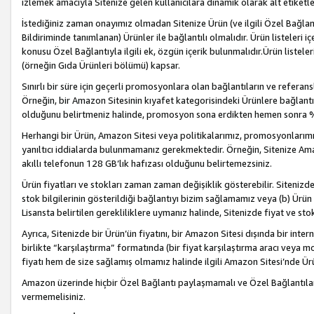
izlemek amacıyla Sitenize gelen kullanıcılara dinamik olarak alt etiketl
İstediğiniz zaman onayımız olmadan Sitenize Ürün (ve ilgili Özel Bağlantı
Bildiriminde tanımlanan) Ürünler ile bağlantılı olmalıdır. Ürün listeleri
konusu Özel Bağlantıyla ilgili ek, özgün içerik bulunmalıdır.Ürün listele
(örneğin Gıda Ürünleri bölümü) kapsar.
Sınırlı bir süre için geçerli promosyonlara olan bağlantıların ve refera
Örneğin, bir Amazon Sitesinin kıyafet kategorisindeki Ürünlere bağlant
olduğunu belirtmeniz halinde, promosyon sona erdikten hemen sonra %15
Herhangi bir Ürün, Amazon Sitesi veya politikalarımız, promosyonlarımız
yanıltıcı iddialarda bulunmamanız gerekmektedir. Örneğin, Sitenize Amazon
akıllı telefonun 128 GB’lık hafızası olduğunu belirtemezsiniz.
Ürün fiyatları ve stokları zaman zaman değişiklik gösterebilir. Sitenizde 
stok bilgilerinin gösterildiği bağlantıyı bizim sağlamamız veya (b) Ürün f
Lisansta belirtilen gerekliliklere uymanız halinde, Sitenizde fiyat ve stok 
Ayrıca, Sitenizde bir Ürün’ün fiyatını, bir Amazon Sitesi dışında bir inte
birlikte “karşılaştırma” formatında (bir fiyat karşılaştırma aracı veya 
fiyatı hem de size sağlamış olmamız halinde ilgili Amazon Sitesi’nde Ür
Amazon üzerinde hiçbir Özel Bağlantı paylaşmamalı ve Özel Bağlantılar
vermemelisiniz.