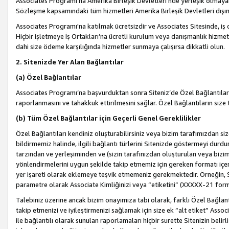
Associates Programı’na Amerika Birleşik Devletleri’nde yerleşik olmayan b
Sözleşme kapsamındaki tüm hizmetleri Amerika Birleşik Devletleri dışınd
Associates Programı'na katılmak ücretsizdir ve Associates Sitesinde, iş
Hiçbir işletmeye İş Ortakları’na ücretli kurulum veya danışmanlık hizme
dahi size ödeme karşılığında hizmetler sunmaya çalışırsa dikkatli olun.
2. Sitenizde Yer Alan Bağlantılar
(a) Özel Bağlantılar
Associates Programı’na başvurduktan sonra Siteniz’de Özel Bağlantılara y
raporlanmasını ve tahakkuk ettirilmesini sağlar. Özel Bağlantıların size
(b) Tüm Özel Bağlantılar için Geçerli Genel Gereklilikler
Özel Bağlantıları kendiniz oluşturabilirsiniz veya bizim tarafımızdan size
bildirmemiz halinde, ilgili bağlantı türlerini Sitenizde göstermeyi durdu
tarzından ve yerleşiminden ve (sizin tarafınızdan oluşturulan veya bizi
yönlendirmelerini uygun şekilde takip etmemiz için gereken formatı içer
yer işareti olarak eklemeye teşvik etmemeniz gerekmektedir. Örneğin, 
parametre olarak Associate Kimliğinizi veya “etiketini” (XXXXX-21 for
Talebiniz üzerine ancak bizim onayımıza tabi olarak, farklı Özel Bağlantı
takip etmenizi ve iyileştirmenizi sağlamak için size ek “alt etiket” Assoc
ile bağlantılı olarak sunulan raporlamaları hiçbir surette Sitenizin belirli 