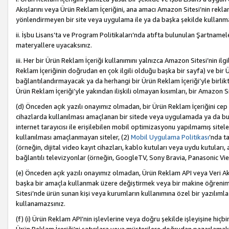
Akışlarını veya Ürün Reklam İçeriğini, ana amacı Amazon Sitesi’nin rek
yönlendirmeyen bir site veya uygulama ile ya da başka şekilde kullanm
ii. İşbu Lisans’ta ve Program Politikaları’nda atıfta bulunulan Şartnamel
materyallere uyacaksınız.
iii. Her bir Ürün Reklam İçeriği kullanımını yalnızca Amazon Sitesi’nin ilg
Reklam İçeriğinin doğrudan en çok ilgili olduğu başka bir sayfa) ve bir Ü
bağlantılandırmayacak ya da herhangi bir Ürün Reklam İçeriği’yle birli
Ürün Reklam İçeriği’yle yakından ilişkili olmayan kısımları, bir Amazon Sit
(d) Önceden açık yazılı onayımız olmadan, bir Ürün Reklam İçeriğini cep 
cihazlarda kullanılması amaçlanan bir sitede veya uygulamada ya da bunl
internet tarayıcısı ile erişilebilen mobil optimizasyonu yapılmamış sitel
kullanılması amaçlanmayan siteler, (2)
Mobil Uygulama Politikası
’nda t
(örneğin, dijital video kayıt cihazları, kablo kutuları veya uydu kutuları,
bağlantılı televizyonlar (örneğin, GoogleTV, Sony Bravia, Panasonic Vier
(e) Önceden açık yazılı onayımız olmadan, Ürün Reklam API veya Veri Ak
başka bir amaçla kullanmak üzere değiştirmek veya bir makine öğrenim
Sitesi’nde ürün sunan kişi veya kurumların kullanımına özel bir yazılım
kullanamazsınız.
(f) (i) Ürün Reklam API’nin işlevlerine veya doğru şekilde işleyişine h