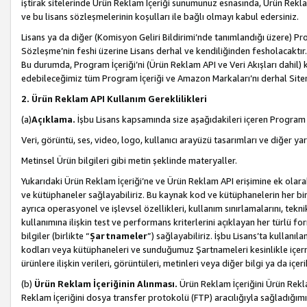
iştirak sitelerinde Ürün Reklam İçeriği sunumunuz esnasında, Ürün Reklam 
ve bu lisans sözleşmelerinin koşulları ile bağlı olmayı kabul edersiniz.
Lisans ya da diğer (Komisyon Geliri Bildirimi’nde tanımlandığı üzer
Sözleşme’nin feshi üzerine Lisans derhal ve kendiliğinden fesholacaktır.
Bu durumda, Program İçeriği’ni (Ürün Reklam API ve Veri Akışları dahil
edebileceğimiz tüm Program İçeriği ve Amazon Markaları’nı derhal Siteni
2. Ürün Reklam API Kullanım Gereklilikleri
(a)
Açıklama.
İşbu Lisans kapsamında size aşağıdakileri içeren Program İ
Veri, görüntü, ses, video, logo, kullanıcı arayüzü tasarımları ve diğer ya
Metinsel Ürün bilgileri gibi metin şeklinde materyaller.
Yukarıdaki Ürün Reklam İçeriği’ne ve Ürün Reklam API erişimine ek olar
ve kütüphaneler sağlayabiliriz. Bu kaynak kod ve kütüphanelerin her biri s
ayrıca operasyonel ve işlevsel özellikleri, kullanım sınırlamalarını, tekn
kullanımına ilişkin test ve performans kriterlerini açıklayan her türlü fo
bilgiler (birlikte “
Şartnameler
”) sağlayabiliriz. İşbu Lisans’ta kullan
kodları veya kütüphaneleri ve sunduğumuz Şartnameleri kesinlikle içerme
ürünlere ilişkin verileri, görüntüleri, metinleri veya diğer bilgi ya da içer
(b)
Ürün Reklam İçeriğinin Alınması.
Ürün Reklam İçeriğini Ürün Rekla
Reklam İçeriğini dosya transfer protokolü (FTP) aracılığıyla sağladığımız 