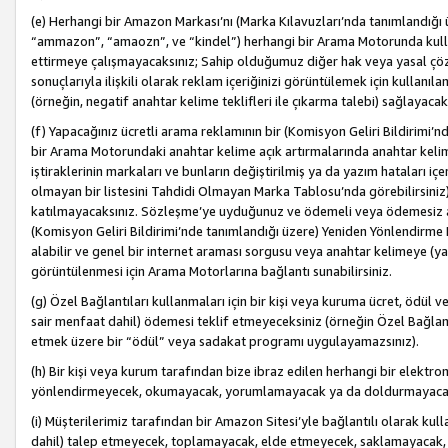
(e) Herhangi bir Amazon Markası’nı (Marka Kılavuzları’nda tanımlandığı ü
“ammazon”, “amaozn”, ve “kindel”) herhangi bir Arama Motorunda kulla
ettirmeye çalışmayacaksınız; Sahip olduğumuz diğer hak veya yasal çöz
sonuçlarıyla ilişkili olarak reklam içeriğinizi görüntülemek için kullanıl
(örneğin, negatif anahtar kelime teklifleri ile çıkarma talebi) sağlayaca
(f) Yapacağınız ücretli arama reklamının bir (Komisyon Geliri Bildirimi’
bir Arama Motorundaki anahtar kelime açık artırmalarında anahtar kelim
iştiraklerinin markaları ve bunların değiştirilmiş ya da yazım hataları iç
olmayan bir listesini Tahdidi Olmayan Marka Tablosu’nda görebilirsiniz)
katılmayacaksınız. Sözleşme’ye uyduğunuz ve ödemeli veya ödemesiz ara
(Komisyon Geliri Bildirimi’nde tanımlandığı üzere) Yeniden Yönlendirme 
alabilir ve genel bir internet araması sorgusu veya anahtar kelimeye (y
görüntülenmesi için Arama Motorlarına bağlantı sunabilirsiniz.
(g) Özel Bağlantıları kullanmaları için bir kişi veya kuruma ücret, ödül 
sair menfaat dahil) ödemesi teklif etmeyeceksiniz (örneğin Özel Bağlantıl
etmek üzere bir “ödül” veya sadakat programı uygulayamazsınız).
(h) Bir kişi veya kurum tarafından bize ibraz edilen herhangi bir elekt
yönlendirmeyecek, okumayacak, yorumlamayacak ya da doldurmayacak
(i) Müşterilerimiz tarafından bir Amazon Sitesi’yle bağlantılı olarak kulla
dahil) talep etmeyecek, toplamayacak, elde etmeyecek, saklamayacak,