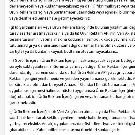
Ürün Reklam İçeriği’ni satıcılara veya müşterilere doğrudan pazarlamak, 
derlemeyecek veya kullanmayacaksınız ya da (iii) fikri mülkiyet veya tesci
Ürün Reklam İçeriği veya Şartnameler üzerindeki veya içindeki bildiri
veya deşifre edilemez hale getirmeyeceksiniz.
(g) (i) Şartnameleri veya Ürün Reklam İçeriği’nde bulunan yazılımları d
türev eserler üretmeyeceksiniz ya da (ii) Ürün Reklam API’nin, Veri Akışla
tersine tasarımını yapma, makina kodundan sembolik koda çevirme, üst
tutulamadığı ya da sınırlandırılamadığı durumlar hariç olmak üzere ve b
şartıyla) ya da bunların kaynak kodlarını oluşturmayacaksınız.
(h) Görüntü içeren Ürün Reklam İçeriği’ni saklamayacak veya ön belleğe 
süreyle saklayabilirsiniz. Görüntü içermeyen diğer Ürün Reklam İçeriğin
durumda, ilgili sürenin sonunda derhal Ürün Reklam API’ya çağrı yaparak
Reklam İçeriğini yenilemeniz ve yeniden yayımlamanız gerekmektedir. Ak
bir süre kısıtı olmadan bireysel Amazon Standart Kimlik Numaralarını (AS
uygulaması içermesi halinde, müşteri uygulaması Ürün Reklam İçeriğin
doğrulamak için Ürün Reklam İçeriği içeren veya kullanan herhangi bir m
gerekmektedir.
(i) Ürün Reklam İçeriğini bir Veri Akışı’ndan almanız ya da Ürün Reklam
saatte bir kez olacak şekilde yenilememeniz halinde uygulamanızın fiya
yerleştireceksiniz. Ancak, uygulamanızda gösterilen fiyat ve stok bilgis
çıkarabilirsiniz. Kabul edilen mesajlaşma örnekleri şunları içerir: