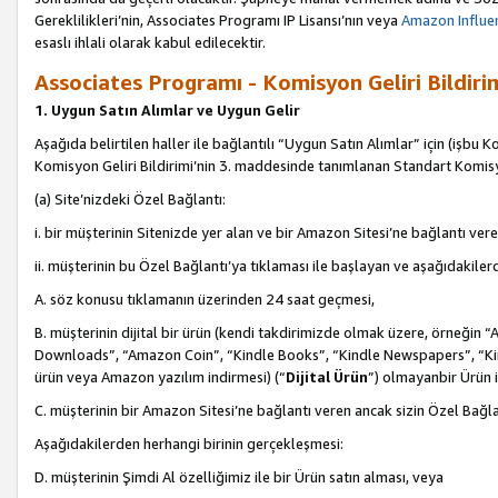
Gereklilikleri’nin, Associates Programı IP Lisansı’nın veya
Amazon Influen
esaslı ihlali olarak kabul edilecektir.
Associates Programı - Komisyon Geliri Bildiri
1. Uygun Satın Alımlar ve Uygun Gelir
Aşağıda belirtilen haller ile bağlantılı “Uygun Satın Alımlar” için (işbu K
Komisyon Geliri Bildirimi’nin 3. maddesinde tanımlanan Standart Komis
(a) Site’nizdeki Özel Bağlantı:
i. bir müşterinin Sitenizde yer alan ve bir Amazon Sitesi’ne bağlantı ver
ii. müşterinin bu Özel Bağlantı’ya tıklaması ile başlayan ve aşağıdakile
A. söz konusu tıklamanın üzerinden 24 saat geçmesi,
B. müşterinin dijital bir ürün (kendi takdirimizde olmak üzere, örneğ
Downloads”, “Amazon Coin”, “Kindle Books”, “Kindle Newspapers”, “Kind
ürün veya Amazon yazılım indirmesi) (“
Dijital Ürün
”) olmayanbir Ürün i
C. müşterinin bir Amazon Sitesi’ne bağlantı veren ancak sizin Özel Bağla
Aşağıdakilerden herhangi birinin gerçekleşmesi:
D. müşterinin Şimdi Al özelliğimiz ile bir Ürün satın alması, veya