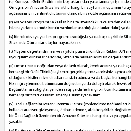
(q) Komisyon Geliri Bildirimi’nin boşluklarından yararlanma girişiminde
Örneğin, bir Amazon Sitesi’ne ait herhangi bir sayfanın, müşterinin tara
açılmasına izin verilmelidir; bunun dışında bir şekilde açılmasını sağlay
(r) Associates Programı’na katılan bir site üzerindeki veya siteden gele
bilgisayarları üzerinde kurulu yazılımlar aracılığıyla olanlar dahil) ya 
(s) Bir robot veya yazılım programı aracılığıyla ya da başka şekilde 
Sitesi’nde Oturumlar oluşturmayacaksınız.
(t) Müşteri değerlendirmesi veya yıldız puanı linkini Ürün Reklam API aracı
uyduğunuz durumlar haricinde, Sitenizde müşterilerimizin değerlendirme
(u) Hiçbir Ürün’ü doğrudan veya dolaylı olarak, kendi adınıza ya da başk
herhangi bir Ödül Etkinliği eylemini gerçekleştirmeyeceksiniz; ayrıca arkada
olduğunuz kişilerin, kendi adlarına, sizin adınıza ya da başka herhangi b
Etkinliği eyleminde bulunmasını doğrudan ya da dolaylı olarak teşvik 
Bağlantılar aracılığıyla, yeniden satış ya da herhangi bir ticari kullanı
herhangi bir ticari kullanım amacıyla sunmayacaksınız.
(v) Özel Bağlantılar içeren Sitenizin URL’sini (Yönlendirme Bağlantıları 
kullanıcı aracısını gizleyemez, örtbas edemez, aldatıcı şekilde değişti
bir Özel Bağlantı üzerinden bir Amazon Sitesi’ne hangi site veya uygula
yasaktır.
(w) Bir Amazon Sitesi’ne yönlendirme yaptığınız durumlarda, bağlantının