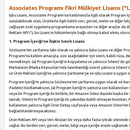
Associates Programı Fikri Mülkiyet Lisansı ("L
İşbu Lisans, Associates Programı’na katılımınızla ilgili olarak Program İ
sunulabilecek olan, Ürünlerle ilgili belirli veri, görsel, metin ve diğer bilg
sağlayan özel uygulama programlama arayüzleri ve diğer araçlar da dâh
Reklam API’ı”), bu Lisans’ın hükümleriyle bağlı olmayı kabul etmiş olurs
1. Program İçeriği’ne İlişkin Sınırlı Lisans
Sözleşme’nin şartlarına tabi olarak ve yalnızca (işbu Lisans ve diğer Pr
Programı’na katılım amacıyla, size aşağıdakiler için sınırlı, kabili rücu, 
vermekteyiz: (a) Program İçeriği’ni kopyalama ve yalnızca Siteniz’de gö
Markalarını (Marka Kılavuzları’nda tanımlandığı üzere) yalnızca Siteniz’
ve Ürün Reklam İçeriği’ne yalnızca Şartname’ye ve işbu Lisans’a uygun 
Program İçeriği’ni yalnızca Sözleşme’nin şartlarına uygun olarak ve bura
ifadeleri kısıtlamaksızın, (a) Program İçeriği’ni yalnızca son kullanıcılar
veya bir Program İçeriği ile birlikte, bir Amazon Sitesi dışında başka bi
(ancak, Siteniz’in Program İçeriği ile yakından ilişkili olmayan kısımları,
kullanımını yalnızca ilgili Ürün Detay sayfasıyla veya Amazon Sitesi’nin 
bağlantılandırmayacaksınız.
Ürün Reklam API veya Veri Akışları bir veya daha fazla iştirak sitesinde s
sağlar. Bu türden veri, görsel, metin, bilgi veya içeriğe erişim sağlama