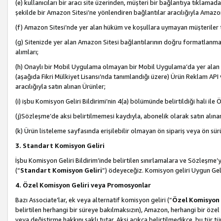
(e) kullanıcıları bir aracı site üzerinden, müşteri bir bağlantıya tıkla
şekilde bir Amazon Sitesi’ne yönlendiren bağlantılar aracılığıyla Amazon
(f) Amazon Sitesi’nde yer alan hüküm ve koşullara uymayan müşteriler t
(g) Sitenizde yer alan Amazon Sitesi bağlantılarının doğru formatlanm
alımları;
(h) Onaylı bir Mobil Uygulama olmayan bir Mobil Uygulama’da yer alan b
(aşağıda Fikri Mülkiyet Lisansı’nda tanımlandığı üzere) Ürün Reklam API
aracılığıyla satın alınan Ürünler;
(i) işbu Komisyon Geliri Bildirimi’nin 4(a) bölümünde belirtildiği hali ile Ö
(j)Sözleşme’de aksi belirtilmemesi kaydıyla, abonelik olarak satın alına
(k) Ürün listeleme sayfasında erişilebilir olmayan ön sipariş veya ön sü
3. Standart Komisyon Geliri
İşbu Komisyon Geliri Bildirim’inde belirtilen sınırlamalara ve Sözleşme
(“
Standart Komisyon Geliri
”) ödeyeceğiz. Komisyon geliri Uygun Ge
4. Özel Komisyon Geliri veya Promosyonlar
Bazı Associate’lar, ek veya alternatif komisyon geliri (“
Özel Komisyon 
belirtilen herhangi bir süreye bakılmaksızın), Amazon, herhangi bir 
veya değiştirme hakkını saklı tutar. Aksi açıkça belirtilmedikçe, bu tür