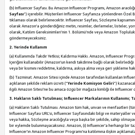
(b) Influencer Sayfası. Bu Amazon Influencer Programı, Amazon aracılığı
Sayfası
”) içerebilir. Müşterileri Influencer Sayfanıza yönlendiren Özel B
tıklaması olarak belirlenecektir. Influencer Sayfası, Sözleşme kapsamınd
olarak Amazon'a gönderdiğiniz metin, resimler, derlemeler, listeler, yorum
olarak, Katılım Gereksinimleri’nin 1. Bölümü’nde veya Amazon Topluluk Ku
göndermeyeceksiniz.
2. Yerinde Kullanım
(a) Kullanımda Takdir Yetkisi; Kaldırma Hakkı. Amazon, Influencer Progra
İçeriğini kullanabilir (Amazon'un kendi takdirine bağlı olarak belirledi
veya bir kısmını reddetme, kaldırma, askıya alma veya geri yükleme hakkı
(b) Tazminat. Amazon Sitesi içinde Amazon tarafından kullanılan Influencer
açıklanan şekilde reklam ücreti (“
Yerinde Komisyon Geliri
”) kazanaca
ilgili Amazon Sitesi’ne bu amaca özgü bir mağaza kimliği ile Influencer 
3. Hakların Saklı Tutulması; Influencer Markalarının Kullanımı;
(a) Hakların Saklı Tutulması. Amazon tüm hak, unvan ve menfaatleri (tüm 
Influencer Sayfası URL'si, Influencer Sayfasındaki bilgi ve materyaller
veya hakka, Sözleşme aracılığıyla veya başka bir şekilde, sahip olmayac
bir eylemde bulunmayacaksınız. Amazon, (i) Influencer'a herhangi bir t
Influencer'ın Amazon Influencer Programı'na katılımına ilişkin açıklamal