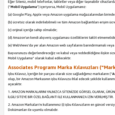
Eğer Siteniz, mobil telefonlar, tabletler veya diğer taşınabilir cihazlar
(“
Mobil Uygulama
”) içeriyorsa, Mobil Uygulamanız:
(a) Google Play, Apple veya Amazon uygulama mağazalarından birinde 
(b) ücretsiz olarak indirilebilmeli ve tüm Amazon bağlantıları erişim ücre
(c) orijinal içeriğe sahip olmalıdır;
(d) Amazon’un kendi alışveriş uygulaması özelliklerini taklit etmemelidi
(e) WebViews’da yer alan Amazon web sayfalarını barındırmamalı veya
Başvurunuzu değerlendireceğiz ve kabul veya reddedildiğine ilişkin si
Mobil Uygulama” olarak kabul edilecektir.
Associates Programı Marka Kılavuzları ("Mark
İşbu Kılavuz, İçeriğin bir parçası olarak size sağladığımız markaların (“
A
olup, bir Amazon Markasının işbu Kılavuzu ihlal edecek şekilde kullanım
açacaktır.
1. AMAZON MARKALARINI YALNIZCA SİTENİZDE GÖRSEL OLARAK, ÜRÜN
İLGİLİ SİTEYE BİR ÖZEL BAĞLANTI İLE KULLANMANIZA İZİN VERİLMİŞTİR.
2. Amazon Markaları’nı kullanımınız (i) işbu Kılavuzların en güncel versiy
Dokümanları ile uyumlu olmalıdır.