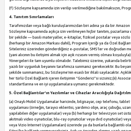
(f) Sözleşme kapsamında izin verilip verilmediğine bakılmaksızın, Progr
4. Tanıtım Sınırlamaları
Tarafımızdan veya bağlı kuruluşlarımızdan biri adına ya da bir Amazon 
Sözleşme kapsamında açıkça izin verilmeyen hiçbir tanıtım, pazarlama v
bir şekilde — basılı materyaller, e-kitaplar, fiziksel postalar veya söz
(herhangi bir Amazon Markası dahil), Program İçeriği ya da Özel Bağlant
Siteleriniz üzerinden gönderdiğiniz e-postalar, SMS’ler ve doğrudan mesaj
(yani alıcının bu iletişimi almak için açık rızasını vermiş olması koşul
Yönergeleri ile tam uyumlu olmalıdır. Talebimiz üzerine, yukarıda belir
yazılı bir uygunluk beyanını tarafımıza sunmanız gerekecektir. Bu beyanı
şekilde sunmamanız, bu Sözleşme’nin esaslı bir ihlali sayılacaktır. Açık
her türlü Özel Bağlantı içeren iletişimin “Gönderici”si sizsiniz;(ii) Asso
standartlarına ve en iyi uygulamalara uymanız gerekmektedir.
5. Özel Bağlantılar’ın Yazılımlar ve Cihazlar Aracılığıyla Dağıtılm
(a) Onaylı Mobil Uygulamalar haricinde, bilgisayar, cep telefonu, tablet 
uygulaması (örneğin, tarayıcı eklentisi, yardımcı obje, araç çubuğu, uzan
yapılabilen diğer uygulamalar) veya (b) herhangi bir televizyon set üstü k
akıtmalı video oynatıcılar, blu-ray oynatıcılar veya dvd oynatıcılar) ve
veya Vizio İnternet Uygulamaları) üzerinde ya da bunlarla bağlantılı o
Sitesi’be bağlantı vermeyeceksiniz. Açık ve önceden alınmış yazılı onay