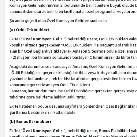
Komisyon Geliri Bildirimi’nin 2. bölümünde belirtilenlere büyük ölçüde 
alımına ilişkin olarak belirtilen kısıtlamalar, özel programlar veya pro
Şu anda geçerli olan Özel Komisyon Gelirleri şunlardır:
(a) Ödül Etkinlikleri
Ek’te (“
Özel Komisyon Geliri
”) belirtildiği üzere, Ödül Etkinlikleri ya
koşullar altında gerçekleşen “Ödül Etkinlikleri” ile bağlantılı olarak kaza
alan bir Özel Bağlantıya tıklayarak Amazon Sitesi’nde ödüle özel ana s
(2) müşteri, bu tıklama sonucunda başlayan Oturum sırasında Ek’te ta
Aşağıdaki durumlar söz konusuysa Amazon, Özel Komisyon Geliri öde
Ödül Etkinliği’nin geçersiz kılındığı bir ihlal veya kötüye kullanım dur
yazılımlar kullanılması, tek bir kişi tarafından gerçekleştirilen birden f
sonucunda gerçekleşmeyen Ödül Etkinlikleri).
Amazon, her bir durumda, bir Ödül Etkinliğinin gerçekten gerçekleşip 
takdirine göre belirleme hakkını saklı tutar.
Ek’te listelenen ödüle özel ana sayfalara yönlendiren Özel Bağlantılar, i
Şartlarına bakılmaksızın kullanılabilir.
(b) Bonus Etkinlikleri
Ek’te (“
Özel Komisyon Geliri
”) belirtildiği üzere, Bonus Etkinlikleri 
koşullar altında gerçekleşen “
Bonus Etkinlikleri
” ile bağlantılı olarak 