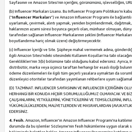
Sayfasının ve Amazon Sitesi’nin içeriğini, görünümünü, işlevselliğini, URL'
(b) Influencer Markaları Lisansı. Bu Influencer Programı Politikası’nı kab
(“
Influencer Markaları
”) ve Amazon Influencer Programı ile bağlantı
uyarlamak, çevirmek, alıntı yapmak, yeniden biçimlendirmek, dağıtmak, il
haklarınızın azami süresi boyunca geçerli olan, münhasır olmayan, dünya
tarafından sağlanan Influencer Markalarının şeklini (Influencer Markal
boyutlandırma hariç olmak üzere) değiştirmeyecektir.
(c) Influencer İçeriği ve Site. Şüpheye mahal vermemek adına, gönderdiğin
ilgili Amazon Sitesi’ndeki sitesindeki Kullanım Koşulları’na tabi olacağı
Gereklilikleri’nin 3(b) bölümüne tabi olduğunu kabul edersiniz. Ayrıca, Inf
distribütör, marka veya üçüncü taraftan herhangi bir esaslı ilişiği bul
ödeme düzenlemeleri ile ilgili tüm geçerli yasalara uymaktan da soruml
düzenleyici otoriteler tarafından yayımlanan rehberlere uyum sağlama
(D) TAZMİNAT. INFLUENCER SAYFASININ VE INFLUENCER İÇERİĞİNİN OL
HERHANGİ BİR KONUDA HİÇBİR SORUMLULUĞUMUZ OLMAYACAK VE BİZİ, B
ÇALIŞANLARINI, YETKİLİLERİNİ, YÖNETİCİLERİNİ VE TEMSİLCİLERİNİ, IN
YÜKÜMLÜLÜKLERDEN, MALİYETLERDEN VE MASRAFLARDAN (AVUKATLIK 
EDERSİNİZ.
4. Fesih.
Amazon, Influencer'ın Amazon Influencer Programı'na katılımını a
durumda da bu işlemler Sözleşme’nin fesih hükümlerine uygun olarak sağl