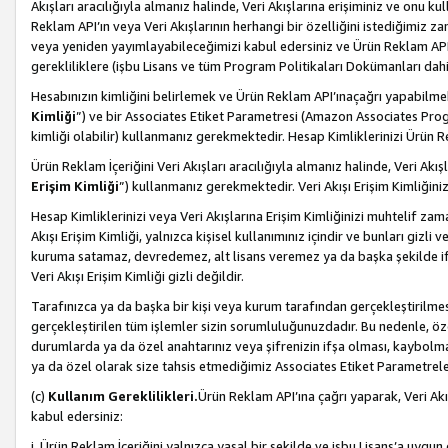
Akışları aracılığıyla almanız halinde, Veri Akışlarına erişiminiz ve onu k
Reklam API’ın veya Veri Akışlarının herhangi bir özelliğini istediğimiz
veya yeniden yayımlayabileceğimizi kabul edersiniz ve Ürün Reklam API’a v
gerekliliklere (işbu Lisans ve tüm Program Politikaları Dokümanları da
Hesabınızın kimliğini belirlemek ve Ürün Reklam API’ınaçağrı yapabilmek i
Kimliği
”) ve bir Associates Etiket Parametresi (Amazon Associates Prog
kimliği olabilir) kullanmanız gerekmektedir. Hesap Kimliklerinizi Ürün R
Ürün Reklam İçeriğini Veri Akışları aracılığıyla almanız halinde, Veri Akış
Erişim Kimliği
”) kullanmanız gerekmektedir. Veri Akışı Erişim Kimliğiniz
Hesap Kimliklerinizi veya Veri Akışlarına Erişim Kimliğinizi muhtelif zama
Akışı Erişim Kimliği, yalnızca kişisel kullanımınız içindir ve bunları giz
kuruma satamaz, devredemez, alt lisans veremez ya da başka şekilde ifşa
Veri Akışı Erişim Kimliği gizli değildir.
Tarafınızca ya da başka bir kişi veya kurum tarafından gerçekleştirilmes
gerçekleştirilen tüm işlemler sizin sorumluluğunuzdadır. Bu nedenle, öze
durumlarda ya da özel anahtarınız veya şifrenizin ifşa olması, kaybolmas
ya da özel olarak size tahsis etmediğimiz Associates Etiket Parametreleri
(c)
Kullanım Gereklilikleri.
Ürün Reklam API’ına çağrı yaparak, Veri Akı
kabul edersiniz:
i. Ürün Reklam İçeriğini yalnızca yasal bir şekilde ve işbu Lisans’a uygun