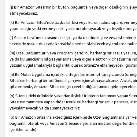
(j) Bir Amazon Sitesi’nin bir buton, bağlantısı veya diğer özelliğinin 
etmeyeceksiniz.
(k) Bir Amazon Sitesi’nde başka bir kişi veya kurum adına sipariş verm
yapması için yetki vermeyecek, yardımcı olmayacak veya teşvik etmeyec
(l) Sizinle tarafımız arasındaki ilişki ya da üzerinde işlev veya işlemler
nezdinde makul düzeyde karışıklığa neden olabilecek eylemlerde bulu
(m) Özel Bağlantıları veya Program İçeriği’ni, herhangi bir casus yazılım,
ya da kullanıcıların bilgisayarlarına veya diğer elektronik cihazlarına 
yazılım uygulamalarıyla bağlantılı olarak Siteniz’e eklemeyecek, göst
(n) Bir Mobil Uygulama içindeki entegre bir internet tarayıcısında (örn
Sitesi’nin herhangi bir bölümünü çerçeve içine almayacaksınız. Ancak, bi
göstermeniz, Amazon Sitesi’nin çerçevelendiği anlamına gelmeyecektir.
(o) Siteniz’deki ürünlerle yakından ilişkili Ürünlerin tanıtımını yapan Si
Sitesi’nin tanıtımını yapan diğer içerikleri herhangi bir açılır pencere, a
yayınlamayacak ya da sunmayacaksınız.
(p) Bir Amazon Sitesi’ne eklediğiniz içeriklerde Özel Bağlantılara yer v
bağlantılı olarak veya Amazon Sitesinde yer alan müşteri değerlendirmele
içerikler içinde).