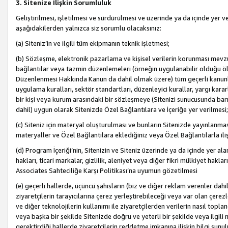
3. Sitenize İlişkin Sorumluluk
Geliştirilmesi, işletilmesi ve sürdürülmesi ve üzerinde ya da içinde yer ve
aşağıdakilerden yalnızca siz sorumlu olacaksınız:
(a) Siteniz’in ve ilgili tüm ekipmanın teknik işletmesi;
(b) Sözleşme, elektronik pazarlama ve kişisel verilerin korunması mevzua
bağlantılar veya tazmin düzenlemeleri (örneğin uygulanabilir olduğu ölç
Düzenlenmesi Hakkında Kanun da dahil olmak üzere) tüm geçerli kanunlar, y
uygulama kuralları, sektör standartları, düzenleyici kurallar, yargı kararl
bir kişi veya kurum arasındaki bir sözleşmeye (Sitenizi sunucusunda barı
dahil) uygun olarak Sitenizde Özel Bağlantılara ve İçeriğe yer verilmesi;
(c) Siteniz için materyal oluşturulması ve bunların Sitenizde yayınlanmas
materyaller ve Özel Bağlantılara eklediğiniz veya Özel Bağlantılarla ili
(d) Program İçeriği’nin, Sitenizin ve Siteniz üzerinde ya da içinde yer al
hakları, ticari markalar, gizlilik, aleniyet veya diğer fikri mülkiyet hak
Associates Sahteciliğe Karşı Politikası’na uyumun gözetilmesi
(e) geçerli hallerde, üçüncü şahısların (biz ve diğer reklam verenler dah
ziyaretçilerin tarayıcılarına çerez yerleştirebileceği veya var olan çerezler
ve diğer teknolojilerin kullanımı ile ziyaretçilerden verilerin nasıl toplandı
veya başka bir şekilde Sitenizde doğru ve yeterli bir şekilde veya ilgili 
gerektirdiği hallerde ziyaretçilerin reddetme imkanına ilişkin bilgi sunul