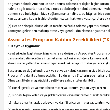
doğması halinde Amazon’un söz konusu ödemelere ilişkin hiçbir soru
halinde ilgili tutarları tarafınıza rücu edebileceğini kabul edersiniz. Muh
etmemiz ve bu bilgileri bize sağlamamanız halinde, bu bilgileri bize su
kanıtlayıncaya kadar (sahip olduğumuz sair hak veya yasal çarelere ek 
(h) Her ne sebeple olursa olsun tarafınıza fazla ödeme yapılmış olması 
komisyon gelirinden mahsup etme veya gerekli düzeltmeleri yapma hakkı
Associates Programı Katılım Gereklilikleri ("Ka
1. Kayıt ve Uygunluk
Kayıt sürecini başlatmak içineksiksiz ve doğru bir AssociatesProgramı ba
başvuruda belirteceğiniz internet sitesi adresi aracılığıyla kamuya aç
alınan materyalleri kullanan özgün içerik, eklediğiniz materyallere ilişk
Başvurunuzu değerlendirecek ve ret veya kabul kararımızı size bildirece
Programı’na dahil edilmeyecektir. Bu durumda Sitelerinizde herhangi b
Olmayan Sitelere, aşağıdaki özelliklere sahip siteler dahildir:
(a) cinsel içerikli veya müstehcen materyal tanıtımı yapan veya içeren;
(b) şiddeti teşvik eden veya şiddet içeren veya muhtemel olarak tehlikel
(c) hakaret, yanlış, aldatıcı beyan ya da iftira içeren materyal tanıtımı y
(d) nefret içerikli, taciz edici, zararlı, başkasının mahremiyetini ihlal eden