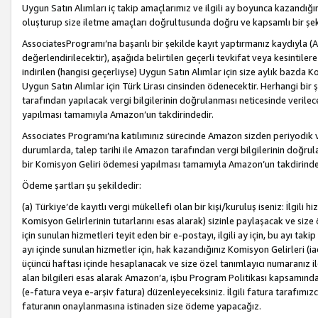
Uygun Satın Alımları iç takip amaçlarımız ve ilgili ay boyunca kazandığ
oluşturup size iletme amaçları doğrultusunda doğru ve kapsamlı bir şek
AssociatesProgramı’na başarılı bir şekilde kayıt yaptırmanız kaydıyla (
değerlendirilecektir), aşağıda belirtilen geçerli tevkifat veya kesintilere
indirilen (hangisi geçerliyse) Uygun Satın Alımlar için size aylık bazda 
Uygun Satın Alımlar için Türk Lirası cinsinden ödenecektir. Herhangi b
tarafından yapılacak vergi bilgilerinin doğrulanması neticesinde verile
yapılması tamamıyla Amazon’un takdirindedir.
Associates Programı’na katılımınız sürecinde Amazon sizden periyodik verg
durumlarda, talep tarihi ile Amazon tarafından vergi bilgilerinin doğru
bir Komisyon Geliri ödemesi yapılması tamamıyla Amazon’un takdirinde
Ödeme şartları şu şekildedir:
(a) Türkiye’de kayıtlı vergi mükellefi olan bir kişi/kuruluş iseniz: İlgili
Komisyon Gelirlerinin tutarlarını esas alarak) sizinle paylaşacak ve siz
için sunulan hizmetleri teyit eden bir e-postayı, ilgili ay için, bu ayı 
ayı içinde sunulan hizmetler için, hak kazandığınız Komisyon Gelirleri (i
üçüncü haftası içinde hesaplanacak ve size özel tanımlayıcı numaranız ile
alan bilgileri esas alarak Amazon’a, işbu Program Politikası kapsamında a
(e-fatura veya e-arşiv fatura) düzenleyeceksiniz. İlgili fatura tarafımı
faturanın onaylanmasına istinaden size ödeme yapacağız.