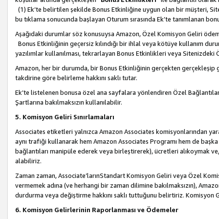
(1) Ek’te belirtilen şekilde Bonus Etkinliğine uygun olan bir müşteri, S
bu tıklama sonucunda başlayan Oturum sırasında Ek’te tanımlanan bon
Aşağıdaki durumlar söz konusuysa Amazon, Özel Komisyon Geliri öde
Bonus Etkinliğinin geçersiz kılındığı bir ihlal veya kötüye kullanım dur
yazılımlar kullanılması, tekrarlayan Bonus Etkinlikleri veya Sitenizdek
Amazon, her bir durumda, bir Bonus Etkinliğinin gerçekten gerçekleşip 
takdirine göre belirleme hakkını saklı tutar.
Ek’te listelenen bonusa özel ana sayfalara yönlendiren Özel Bağlantılar, 
Şartlarına bakılmaksızın kullanılabilir.
5. Komisyon Geliri Sınırlamaları
Associates etiketleri yalnızca Amazon Associates komisyonlarından yarar
aynı trafiği kullanarak hem Amazon Associates Programı hem de başka b
bağlantıları manipüle ederek veya birleştirerek), ücretleri alıkoymak 
alabiliriz.
Zaman zaman, Associate’larınStandart Komisyon Geliri veya Özel Komisy
vermemek adına (ve herhangi bir zaman dilimine bakılmaksızın), Amazon
durdurma veya değiştirme hakkını saklı tuttuğunu belirtiriz. Komisyon Gel
6. Komisyon Gelirlerinin Raporlanması ve Ödemeler