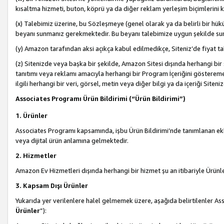
kısaltma hizmeti, buton, köprü ya da diğer reklam yerleşim biçimlerini 
(x) Talebimiz üzerine, bu Sözleşmeye (genel olarak ya da belirli bir hük
beyanı sunmanız gerekmektedir. Bu beyanı talebimize uygun şekilde sunma
(y) Amazon tarafından aksi açıkça kabul edilmedikçe, Siteniz’de fiyat tak
(z) Sitenizde veya başka bir şekilde, Amazon Sitesi dışında herhangi bi
tanıtımı veya reklamı amacıyla herhangi bir Program İçeriğini gösterem
ilgili herhangi bir veri, görsel, metin veya diğer bilgi ya da içeriği Si
Associates Programı Ürün Bildirimi (“Ürün Bildirimi”)
1. Ürünler
Associates Programı kapsamında, işbu Ürün Bildirimi’nde tanımlanan ekle
veya dijital ürün anlamına gelmektedir.
2. Hizmetler
Amazon Ev Hizmetleri dışında herhangi bir hizmet şu an itibariyle Ürünl
3. Kapsam Dışı Ürünler
Yukarıda yer verilenlere halel gelmemek üzere, aşağıda belirtilenler Ass
Ürünler
”):