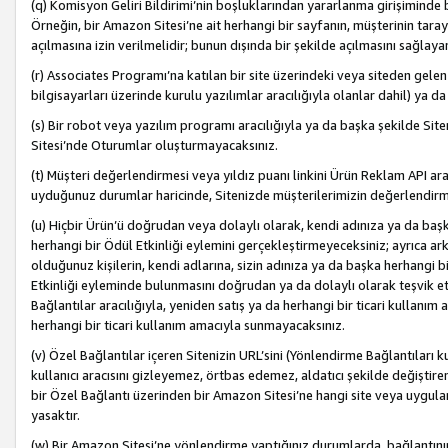
(q) Komisyon Geliri Bildirimi’nin boşluklarından yararlanma girişiminde
Örneğin, bir Amazon Sitesi’ne ait herhangi bir sayfanın, müşterinin tara
açılmasına izin verilmelidir; bunun dışında bir şekilde açılmasını sağlay
(r) Associates Programı’na katılan bir site üzerindeki veya siteden gele
bilgisayarları üzerinde kurulu yazılımlar aracılığıyla olanlar dahil) ya 
(s) Bir robot veya yazılım programı aracılığıyla ya da başka şekilde 
Sitesi’nde Oturumlar oluşturmayacaksınız.
(t) Müşteri değerlendirmesi veya yıldız puanı linkini Ürün Reklam API aracı
uyduğunuz durumlar haricinde, Sitenizde müşterilerimizin değerlendirme
(u) Hiçbir Ürün’ü doğrudan veya dolaylı olarak, kendi adınıza ya da başk
herhangi bir Ödül Etkinliği eylemini gerçekleştirmeyeceksiniz; ayrıca arkada
olduğunuz kişilerin, kendi adlarına, sizin adınıza ya da başka herhangi b
Etkinliği eyleminde bulunmasını doğrudan ya da dolaylı olarak teşvik 
Bağlantılar aracılığıyla, yeniden satış ya da herhangi bir ticari kullanı
herhangi bir ticari kullanım amacıyla sunmayacaksınız.
(v) Özel Bağlantılar içeren Sitenizin URL’sini (Yönlendirme Bağlantıları 
kullanıcı aracısını gizleyemez, örtbas edemez, aldatıcı şekilde değişti
bir Özel Bağlantı üzerinden bir Amazon Sitesi’ne hangi site veya uygula
yasaktır.
(w) Bir Amazon Sitesi’ne yönlendirme yaptığınız durumlarda, bağlantının