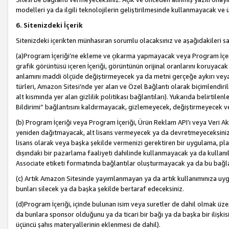
modelleri ya da ilgili teknolojilerin geliştirilmesinde kullanmayacak ve 
6. Sitenizdeki İçerik
Sitenizdeki içerikten münhasıran sorumlu olacaksınız ve aşağıdakileri s
(a)Program İçeriği’ne ekleme ve çıkarma yapmayacak veya Program İçeriği
grafik görüntüsü içeren İçeriği, görüntünün orijinal oranlarını koruyacak
anlamını maddi ölçüde değiştirmeyecek ya da metni gerçeğe aykırı veya y
türleri, Amazon Sitesi’nde yer alan ve Özel Bağlantı olarak biçimlendiril
alt kısmında yer alan gizlilik politikası bağlantıları). Yukarıda belirtilenl
Bildirimi” bağlantısını kaldırmayacak, gizlemeyecek, değiştirmeyecek
(b) Program İçeriği veya Program İçeriği, Ürün Reklam API’ı veya Veri 
yeniden dağıtmayacak, alt lisans vermeyecek ya da devretmeyeceksiniz. Ö
lisans olarak veya başka şekilde vermenizi gerektiren bir uygulama, plat
dışındaki bir pazarlama faaliyeti dahilinde kullanmayacak ya da kullanı
Associate etiketi formatında bağlantılar oluşturmayacak ya da bu bağla
(c) Artık Amazon Sitesinde yayımlanmayan ya da artık kullanımınıza uygu
bunları silecek ya da başka şekilde bertaraf edeceksiniz.
(d)Program İçeriği, içinde bulunan isim veya suretler de dahil olmak üzer
da bunlara sponsor olduğunu ya da ticari bir bağı ya da başka bir ilişki
üçüncü şahıs materyallerinin eklenmesi de dahil).