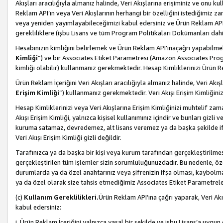
Akışları aracılığıyla almanız halinde, Veri Akışlarına erişiminiz ve onu k
Reklam API’ın veya Veri Akışlarının herhangi bir özelliğini istediğimiz
veya yeniden yayımlayabileceğimizi kabul edersiniz ve Ürün Reklam API’a v
gerekliliklere (işbu Lisans ve tüm Program Politikaları Dokümanları da
Hesabınızın kimliğini belirlemek ve Ürün Reklam API’ınaçağrı yapabilmek i
Kimliği
”) ve bir Associates Etiket Parametresi (Amazon Associates Prog
kimliği olabilir) kullanmanız gerekmektedir. Hesap Kimliklerinizi Ürün R
Ürün Reklam İçeriğini Veri Akışları aracılığıyla almanız halinde, Veri Akış
Erişim Kimliği
”) kullanmanız gerekmektedir. Veri Akışı Erişim Kimliğiniz
Hesap Kimliklerinizi veya Veri Akışlarına Erişim Kimliğinizi muhtelif zama
Akışı Erişim Kimliği, yalnızca kişisel kullanımınız içindir ve bunları giz
kuruma satamaz, devredemez, alt lisans veremez ya da başka şekilde ifşa
Veri Akışı Erişim Kimliği gizli değildir.
Tarafınızca ya da başka bir kişi veya kurum tarafından gerçekleştirilmes
gerçekleştirilen tüm işlemler sizin sorumluluğunuzdadır. Bu nedenle, öze
durumlarda ya da özel anahtarınız veya şifrenizin ifşa olması, kaybolmas
ya da özel olarak size tahsis etmediğimiz Associates Etiket Parametreleri
(c)
Kullanım Gereklilikleri.
Ürün Reklam API’ına çağrı yaparak, Veri Akı
kabul edersiniz:
i. Ürün Reklam İçeriğini yalnızca yasal bir şekilde ve işbu Lisans’a uygun