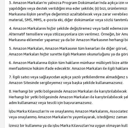
3. Amazon Markaları’nı yalnızca Program Dokümanları’nda açıkça izin ver
yapıldığını veya destek verildiğini ima eder şekilde; (ii) bizi, ürünlerim
Markasına ilişkin şerefiye değerimizi azaltabilecek veya zarar verebilec
material, SMS, MMS, e-posta eki, diğer dokümanlar veya sözlü tanıtıml
4. Amazon Markalarını hiçbir şekilde değiştiremez veya tadil edemezsin
Alternatif temsillere veya stilizasyonlara izin verilmez. Örneğin, bir A
Markasına eklemeler yapamaz ya da bir Amazon Markasının herhangi bir
5. Amazon Markaları, Amazon Markasının tüm kenarları ile diğer görsel, 
Amazon Markaları hiçbir surette ilgili Markanın okunurluğunu ya da görü
6. Amazon Markalarına ilişkin tüm hakların münhasır mülkiyeti bize aitt
menfaatimize hüküm ifade edecektir. Amazon Markaları ile ilgili hakları
7. İlgili satıcı veya sağlayıcıdan açıkça yazılı yetkilendirme almadığınız s
Amazon Sitesinde sergileyemez veya başka şekilde kullanamazsınız.
8. Herhangi bir yetki bölgesinde Amazon Markaları ile karıştırılabilecek
Herhangi bir yetki bölgesinde Amazon Markaları ile karıştırılabilecek şek
adını kullanamaz veya tescili için başvuramazsınız.
İşbu Marka Kılavuzları’nı ve onaylanmış Amazon Markalarını, AssociatesSi
veya onaylanmış Amazon Markaları’nı yayımlayarak, istediğimiz zaman v
İzinsiz bir kullanıma ya da işbu Marka Kılavuzları’na uygun olmayan kul