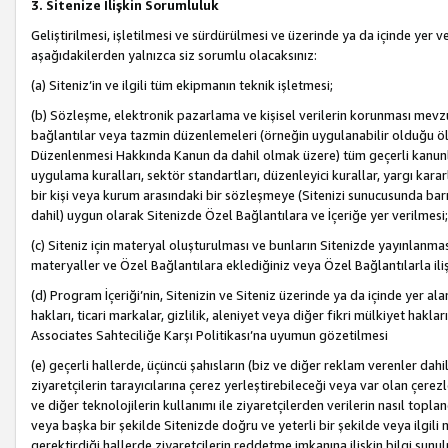
3. Sitenize İlişkin Sorumluluk
Geliştirilmesi, işletilmesi ve sürdürülmesi ve üzerinde ya da içinde yer ve
aşağıdakilerden yalnızca siz sorumlu olacaksınız:
(a) Siteniz’in ve ilgili tüm ekipmanın teknik işletmesi;
(b) Sözleşme, elektronik pazarlama ve kişisel verilerin korunması mevzua
bağlantılar veya tazmin düzenlemeleri (örneğin uygulanabilir olduğu ölç
Düzenlenmesi Hakkında Kanun da dahil olmak üzere) tüm geçerli kanunlar, y
uygulama kuralları, sektör standartları, düzenleyici kurallar, yargı kararl
bir kişi veya kurum arasındaki bir sözleşmeye (Sitenizi sunucusunda barı
dahil) uygun olarak Sitenizde Özel Bağlantılara ve İçeriğe yer verilmesi;
(c) Siteniz için materyal oluşturulması ve bunların Sitenizde yayınlanmas
materyaller ve Özel Bağlantılara eklediğiniz veya Özel Bağlantılarla ili
(d) Program İçeriği’nin, Sitenizin ve Siteniz üzerinde ya da içinde yer al
hakları, ticari markalar, gizlilik, aleniyet veya diğer fikri mülkiyet hak
Associates Sahteciliğe Karşı Politikası’na uyumun gözetilmesi
(e) geçerli hallerde, üçüncü şahısların (biz ve diğer reklam verenler dah
ziyaretçilerin tarayıcılarına çerez yerleştirebileceği veya var olan çerezler
ve diğer teknolojilerin kullanımı ile ziyaretçilerden verilerin nasıl toplandı
veya başka bir şekilde Sitenizde doğru ve yeterli bir şekilde veya ilgili 
gerektirdiği hallerde ziyaretçilerin reddetme imkanına ilişkin bilgi sunul