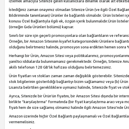
izlemek amacıyla Sitenize gelen kullanıcılara dinamik olarak alt etiketl
İstediğiniz zaman onayımız olmadan Sitenize Ürün (ve ilgili Özel Bağlantı
Bildiriminde tanımlanan) Ürünler ile bağlantılı olmalıdır. Ürün listeleri
konusu Özel Bağlantıyla ilgili ek, özgün içerik bulunmalıdır.Ürün listele
(örneğin Gıda Ürünleri bölümü) kapsar.
Sınırlı bir süre için geçerli promosyonlara olan bağlantıların ve refera
Örneğin, bir Amazon Sitesinin kıyafet kategorisindeki Ürünlere bağlant
olduğunu belirtmeniz halinde, promosyon sona erdikten hemen sonra %15
Herhangi bir Ürün, Amazon Sitesi veya politikalarımız, promosyonlarımız
yanıltıcı iddialarda bulunmamanız gerekmektedir. Örneğin, Sitenize Amazon
akıllı telefonun 128 GB’lık hafızası olduğunu belirtemezsiniz.
Ürün fiyatları ve stokları zaman zaman değişiklik gösterebilir. Sitenizde 
stok bilgilerinin gösterildiği bağlantıyı bizim sağlamamız veya (b) Ürün f
Lisansta belirtilen gerekliliklere uymanız halinde, Sitenizde fiyat ve stok 
Ayrıca, Sitenizde bir Ürün’ün fiyatını, bir Amazon Sitesi dışında bir inte
birlikte “karşılaştırma” formatında (bir fiyat karşılaştırma aracı veya 
fiyatı hem de size sağlamış olmamız halinde ilgili Amazon Sitesi’nde Ür
Amazon üzerinde hiçbir Özel Bağlantı paylaşmamalı ve Özel Bağlantılar
vermemelisiniz.