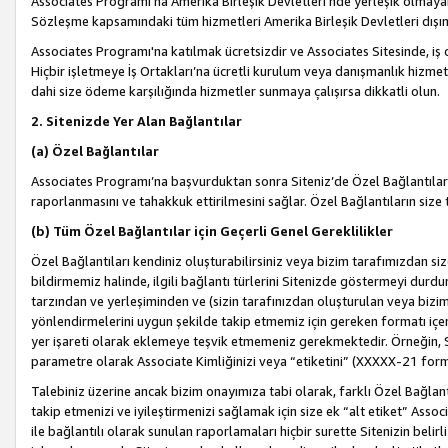
Associates Programı’na Amerika Birleşik Devletleri’nde yerleşik olmayan b
Sözleşme kapsamındaki tüm hizmetleri Amerika Birleşik Devletleri dışınd
Associates Programı'na katılmak ücretsizdir ve Associates Sitesinde, iş
Hiçbir işletmeye İş Ortakları’na ücretli kurulum veya danışmanlık hizme
dahi size ödeme karşılığında hizmetler sunmaya çalışırsa dikkatli olun.
2. Sitenizde Yer Alan Bağlantılar
(a) Özel Bağlantılar
Associates Programı’na başvurduktan sonra Siteniz’de Özel Bağlantılara y
raporlanmasını ve tahakkuk ettirilmesini sağlar. Özel Bağlantıların size
(b) Tüm Özel Bağlantılar için Geçerli Genel Gereklilikler
Özel Bağlantıları kendiniz oluşturabilirsiniz veya bizim tarafımızdan size
bildirmemiz halinde, ilgili bağlantı türlerini Sitenizde göstermeyi durdu
tarzından ve yerleşiminden ve (sizin tarafınızdan oluşturulan veya bizi
yönlendirmelerini uygun şekilde takip etmemiz için gereken formatı içer
yer işareti olarak eklemeye teşvik etmemeniz gerekmektedir. Örneğin, 
parametre olarak Associate Kimliğinizi veya “etiketini” (XXXXX-21 for
Talebiniz üzerine ancak bizim onayımıza tabi olarak, farklı Özel Bağlantı
takip etmenizi ve iyileştirmenizi sağlamak için size ek “alt etiket” Assoc
ile bağlantılı olarak sunulan raporlamaları hiçbir surette Sitenizin belirli 