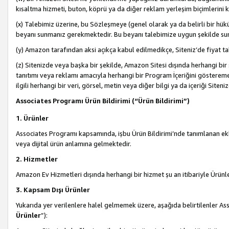
kısaltma hizmeti, buton, köprü ya da diğer reklam yerleşim biçimlerini 
(x) Talebimiz üzerine, bu Sözleşmeye (genel olarak ya da belirli bir hük
beyanı sunmanız gerekmektedir. Bu beyanı talebimize uygun şekilde sunma
(y) Amazon tarafından aksi açıkça kabul edilmedikçe, Siteniz’de fiyat tak
(z) Sitenizde veya başka bir şekilde, Amazon Sitesi dışında herhangi bi
tanıtımı veya reklamı amacıyla herhangi bir Program İçeriğini gösterem
ilgili herhangi bir veri, görsel, metin veya diğer bilgi ya da içeriği Si
Associates Programı Ürün Bildirimi (“Ürün Bildirimi”)
1. Ürünler
Associates Programı kapsamında, işbu Ürün Bildirimi’nde tanımlanan ekle
veya dijital ürün anlamına gelmektedir.
2. Hizmetler
Amazon Ev Hizmetleri dışında herhangi bir hizmet şu an itibariyle Ürünl
3. Kapsam Dışı Ürünler
Yukarıda yer verilenlere halel gelmemek üzere, aşağıda belirtilenler Ass
Ürünler
”):