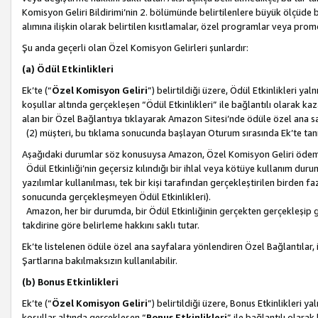
Komisyon Geliri Bildirimi’nin 2. bölümünde belirtilenlere büyük ölçüde 
alımına ilişkin olarak belirtilen kısıtlamalar, özel programlar veya pro
Şu anda geçerli olan Özel Komisyon Gelirleri şunlardır:
(a) Ödül Etkinlikleri
Ek’te (“
Özel Komisyon Geliri
”) belirtildiği üzere, Ödül Etkinlikleri ya
koşullar altında gerçekleşen “Ödül Etkinlikleri” ile bağlantılı olarak kaza
alan bir Özel Bağlantıya tıklayarak Amazon Sitesi’nde ödüle özel ana s
(2) müşteri, bu tıklama sonucunda başlayan Oturum sırasında Ek’te ta
Aşağıdaki durumlar söz konusuysa Amazon, Özel Komisyon Geliri öde
Ödül Etkinliği’nin geçersiz kılındığı bir ihlal veya kötüye kullanım dur
yazılımlar kullanılması, tek bir kişi tarafından gerçekleştirilen birden f
sonucunda gerçekleşmeyen Ödül Etkinlikleri).
Amazon, her bir durumda, bir Ödül Etkinliğinin gerçekten gerçekleşip 
takdirine göre belirleme hakkını saklı tutar.
Ek’te listelenen ödüle özel ana sayfalara yönlendiren Özel Bağlantılar, i
Şartlarına bakılmaksızın kullanılabilir.
(b) Bonus Etkinlikleri
Ek’te (“
Özel Komisyon Geliri
”) belirtildiği üzere, Bonus Etkinlikleri 
koşullar altında gerçekleşen “
Bonus Etkinlikleri
” ile bağlantılı olarak 