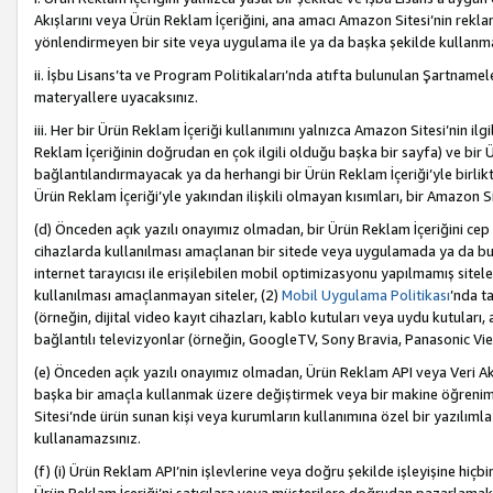
Akışlarını veya Ürün Reklam İçeriğini, ana amacı Amazon Sitesi’nin rek
yönlendirmeyen bir site veya uygulama ile ya da başka şekilde kullanm
ii. İşbu Lisans’ta ve Program Politikaları’nda atıfta bulunulan Şartnamel
materyallere uyacaksınız.
iii. Her bir Ürün Reklam İçeriği kullanımını yalnızca Amazon Sitesi’nin ilg
Reklam İçeriğinin doğrudan en çok ilgili olduğu başka bir sayfa) ve bir Ü
bağlantılandırmayacak ya da herhangi bir Ürün Reklam İçeriği’yle birli
Ürün Reklam İçeriği’yle yakından ilişkili olmayan kısımları, bir Amazon Sit
(d) Önceden açık yazılı onayımız olmadan, bir Ürün Reklam İçeriğini cep 
cihazlarda kullanılması amaçlanan bir sitede veya uygulamada ya da bunl
internet tarayıcısı ile erişilebilen mobil optimizasyonu yapılmamış sitel
kullanılması amaçlanmayan siteler, (2)
Mobil Uygulama Politikası
’nda t
(örneğin, dijital video kayıt cihazları, kablo kutuları veya uydu kutuları,
bağlantılı televizyonlar (örneğin, GoogleTV, Sony Bravia, Panasonic Vier
(e) Önceden açık yazılı onayımız olmadan, Ürün Reklam API veya Veri Ak
başka bir amaçla kullanmak üzere değiştirmek veya bir makine öğrenim
Sitesi’nde ürün sunan kişi veya kurumların kullanımına özel bir yazılım
kullanamazsınız.
(f) (i) Ürün Reklam API’nin işlevlerine veya doğru şekilde işleyişine h