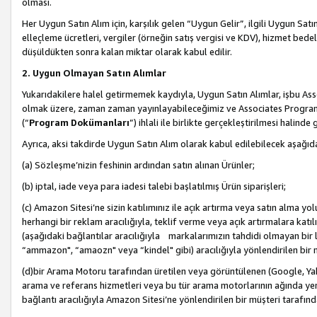
olması.
Her Uygun Satın Alım için, karşılık gelen “Uygun Gelir”, ilgili Uygun Satın
elleçleme ücretleri, vergiler (örneğin satış vergisi ve KDV), hizmet bedell
düşüldükten sonra kalan miktar olarak kabul edilir.
2. Uygun Olmayan Satın Alımlar
Yukarıdakilere halel getirmemek kaydıyla, Uygun Satın Alımlar, işbu Ass
olmak üzere, zaman zaman yayınlayabileceğimiz ve Associates Programı’
(“
Program Dokümanları
”) ihlali ile birlikte gerçekleştirilmesi halinde
Ayrıca, aksi takdirde Uygun Satın Alım olarak kabul edilebilecek aşağıda
(a) Sözleşme’nizin feshinin ardından satın alınan Ürünler;
(b) iptal, iade veya para iadesi talebi başlatılmış Ürün siparişleri;
(c) Amazon Sitesi’ne sizin katılımınız ile açık artırma veya satın alma yol
herhangi bir reklam aracılığıyla, teklif verme veya açık artırmalara ka
(aşağıdaki bağlantılar aracılığıyla markalarımızın tahdidi olmayan bir lis
“ammazon", “amaozn" veya “kindel" gibi) aracılığıyla yönlendirilen bir 
(d)bir Arama Motoru tarafından üretilen veya görüntülenen (Google, Ya
arama ve referans hizmetleri veya bu tür arama motorlarının ağında yer 
bağlantı aracılığıyla Amazon Sitesi’ne yönlendirilen bir müşteri tarafınd