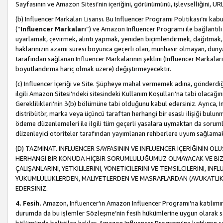
Sayfasının ve Amazon Sitesi’nin içeriğini, görünümünü, işlevselliğini, URL'
(b) Influencer Markaları Lisansı. Bu Influencer Programı Politikası’nı kab
(“
Influencer Markaları
”) ve Amazon Influencer Programı ile bağlantı
uyarlamak, çevirmek, alıntı yapmak, yeniden biçimlendirmek, dağıtmak, il
haklarınızın azami süresi boyunca geçerli olan, münhasır olmayan, dünya
tarafından sağlanan Influencer Markalarının şeklini (Influencer Markal
boyutlandırma hariç olmak üzere) değiştirmeyecektir.
(c) Influencer İçeriği ve Site. Şüpheye mahal vermemek adına, gönderdiğin
ilgili Amazon Sitesi’ndeki sitesindeki Kullanım Koşulları’na tabi olacağı
Gereklilikleri’nin 3(b) bölümüne tabi olduğunu kabul edersiniz. Ayrıca, Inf
distribütör, marka veya üçüncü taraftan herhangi bir esaslı ilişiği bul
ödeme düzenlemeleri ile ilgili tüm geçerli yasalara uymaktan da soruml
düzenleyici otoriteler tarafından yayımlanan rehberlere uyum sağlama
(D) TAZMİNAT. INFLUENCER SAYFASININ VE INFLUENCER İÇERİĞİNİN OL
HERHANGİ BİR KONUDA HİÇBİR SORUMLULUĞUMUZ OLMAYACAK VE BİZİ, B
ÇALIŞANLARINI, YETKİLİLERİNİ, YÖNETİCİLERİNİ VE TEMSİLCİLERİNİ, IN
YÜKÜMLÜLÜKLERDEN, MALİYETLERDEN VE MASRAFLARDAN (AVUKATLIK 
EDERSİNİZ.
4. Fesih.
Amazon, Influencer'ın Amazon Influencer Programı'na katılımını a
durumda da bu işlemler Sözleşme’nin fesih hükümlerine uygun olarak sağl