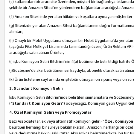
(e) kullanıcıları bir aracı site üzerinden, müşteri bir bağlantıya tıkla
şekilde bir Amazon Sitesi’ne yönlendiren bağlantılar aracılığıyla Amazon
(f) Amazon Sitesi’nde yer alan hüküm ve koşullara uymayan müşteriler t
(g) Sitenizde yer alan Amazon Sitesi bağlantılarının doğru formatlanm
alımları;
(h) Onaylı bir Mobil Uygulama olmayan bir Mobil Uygulama’da yer alan b
(aşağıda Fikri Mülkiyet Lisansı’nda tanımlandığı üzere) Ürün Reklam API
aracılığıyla satın alınan Ürünler;
(i) işbu Komisyon Geliri Bildirimi’nin 4(a) bölümünde belirtildiği hali ile Ö
(j)Sözleşme’de aksi belirtilmemesi kaydıyla, abonelik olarak satın alına
(k) Ürün listeleme sayfasında erişilebilir olmayan ön sipariş veya ön sü
3. Standart Komisyon Geliri
İşbu Komisyon Geliri Bildirim’inde belirtilen sınırlamalara ve Sözleşme
(“
Standart Komisyon Geliri
”) ödeyeceğiz. Komisyon geliri Uygun Ge
4. Özel Komisyon Geliri veya Promosyonlar
Bazı Associate’lar, ek veya alternatif komisyon geliri (“
Özel Komisyon 
belirtilen herhangi bir süreye bakılmaksızın), Amazon, herhangi bir 
veya değiştirme hakkını saklı tutar. Aksi açıkça belirtilmedikçe, bu tür