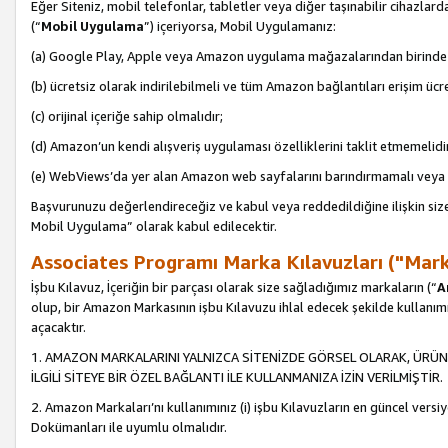
Eğer Siteniz, mobil telefonlar, tabletler veya diğer taşınabilir cihazlar
(“
Mobil Uygulama
”) içeriyorsa, Mobil Uygulamanız:
(a) Google Play, Apple veya Amazon uygulama mağazalarından birinde 
(b) ücretsiz olarak indirilebilmeli ve tüm Amazon bağlantıları erişim ücre
(c) orijinal içeriğe sahip olmalıdır;
(d) Amazon’un kendi alışveriş uygulaması özelliklerini taklit etmemelidi
(e) WebViews’da yer alan Amazon web sayfalarını barındırmamalı veya
Başvurunuzu değerlendireceğiz ve kabul veya reddedildiğine ilişkin si
Mobil Uygulama” olarak kabul edilecektir.
Associates Programı Marka Kılavuzları ("Mark
İşbu Kılavuz, İçeriğin bir parçası olarak size sağladığımız markaların (“
A
olup, bir Amazon Markasının işbu Kılavuzu ihlal edecek şekilde kullanım
açacaktır.
1. AMAZON MARKALARINI YALNIZCA SİTENİZDE GÖRSEL OLARAK, ÜRÜN
İLGİLİ SİTEYE BİR ÖZEL BAĞLANTI İLE KULLANMANIZA İZİN VERİLMİŞTİR.
2. Amazon Markaları’nı kullanımınız (i) işbu Kılavuzların en güncel versiy
Dokümanları ile uyumlu olmalıdır.