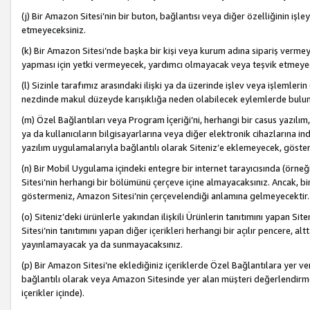
(j) Bir Amazon Sitesi’nin bir buton, bağlantısı veya diğer özelliğinin 
etmeyeceksiniz.
(k) Bir Amazon Sitesi’nde başka bir kişi veya kurum adına sipariş verm
yapması için yetki vermeyecek, yardımcı olmayacak veya teşvik etmeyec
(l) Sizinle tarafımız arasındaki ilişki ya da üzerinde işlev veya işlemler
nezdinde makul düzeyde karışıklığa neden olabilecek eylemlerde bulu
(m) Özel Bağlantıları veya Program İçeriği’ni, herhangi bir casus yazılım,
ya da kullanıcıların bilgisayarlarına veya diğer elektronik cihazlarına 
yazılım uygulamalarıyla bağlantılı olarak Siteniz’e eklemeyecek, göst
(n) Bir Mobil Uygulama içindeki entegre bir internet tarayıcısında (örn
Sitesi’nin herhangi bir bölümünü çerçeve içine almayacaksınız. Ancak, bi
göstermeniz, Amazon Sitesi’nin çerçevelendiği anlamına gelmeyecektir.
(o) Siteniz’deki ürünlerle yakından ilişkili Ürünlerin tanıtımını yapan Si
Sitesi’nin tanıtımını yapan diğer içerikleri herhangi bir açılır pencere, a
yayınlamayacak ya da sunmayacaksınız.
(p) Bir Amazon Sitesi’ne eklediğiniz içeriklerde Özel Bağlantılara yer v
bağlantılı olarak veya Amazon Sitesinde yer alan müşteri değerlendirmele
içerikler içinde).