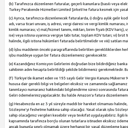
(b) Tarafınızca düzenlenen faturalar, geçerli kanunlara (basılı veya ele
Turkey Perakende Hizmetleri Limited Şirketi’ne fatura kesmek için yasal
(c) Ayrıca, tarafınızca düzenlenecek faturalarda, i) doğru aylık gelir kodu
adı, varsa ticari unvanı, iş adresi, vergi dairesi ve vergi kimlik numarası,
kimlik numarası; v) mal/hizmet tanımı, miktarı, birim fiyatı (KDV hariç)
ise) veya istisna uyarınca vergiye tabi tutar, toplam KDV tutarı; vi) brüt 
halinde, ilgili istisna hükümleri faturada belirtilmelidir ve viii) satılan 
(d) İşbu maddenin önceki paragraflarında belirtilen gerekliliklerden he
işbu maddeye uygun bir fatura düzenlemeniz gerekecektir.
(e) Kazandığınız Komisyon Gelirlerini doğrudan bize bildirdiğiniz banka
sahibinin adını hesapta belirtildiği şekilde bildirmeniz gerekmektedir. 
(f) Türkiye’de ikamet eden ve 193 sayılı Gelir Vergisi Kanunu Mükerrer 
hususa dair gerekli bilgi ve belgeleri eksiksiz ve zamanında sağlamanız
tanımlayıcı numaranız hakkındaki bilgilendirme süreci sonrasında fatur
Geliri ödemelerinizyapılacaktır. Bu halde Amazon’a fatura düzenlemem
(g) Hesabınızda en az 3 yıl süreyle maddi bir hareket olmaması halinde
Sözleşme’yi feshetme hakkına sahip olacağız. Yasal olarak işbu Sözl
sahip olacağımız vergileri kesebilir veya tevkifat uygulayabiliriz. İlgil
kapsamında tarafınıza borçlu olunan tutarlara istinaden eksiksiz ödeme
ancak bununla sınırlı olmamak üzere herhangi bir yasal düzenleme kap