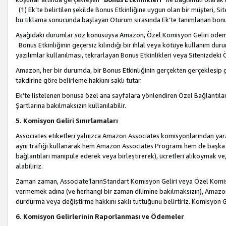
(1) Ek’te belirtilen şekilde Bonus Etkinliğine uygun olan bir müşteri, S
bu tıklama sonucunda başlayan Oturum sırasında Ek’te tanımlanan bon
Aşağıdaki durumlar söz konusuysa Amazon, Özel Komisyon Geliri öde
Bonus Etkinliğinin geçersiz kılındığı bir ihlal veya kötüye kullanım dur
yazılımlar kullanılması, tekrarlayan Bonus Etkinlikleri veya Sitenizdek
Amazon, her bir durumda, bir Bonus Etkinliğinin gerçekten gerçekleşip 
takdirine göre belirleme hakkını saklı tutar.
Ek’te listelenen bonusa özel ana sayfalara yönlendiren Özel Bağlantılar, 
Şartlarına bakılmaksızın kullanılabilir.
5. Komisyon Geliri Sınırlamaları
Associates etiketleri yalnızca Amazon Associates komisyonlarından yarar
aynı trafiği kullanarak hem Amazon Associates Programı hem de başka b
bağlantıları manipüle ederek veya birleştirerek), ücretleri alıkoymak 
alabiliriz.
Zaman zaman, Associate’larınStandart Komisyon Geliri veya Özel Komisy
vermemek adına (ve herhangi bir zaman dilimine bakılmaksızın), Amazon
durdurma veya değiştirme hakkını saklı tuttuğunu belirtiriz. Komisyon Gel
6. Komisyon Gelirlerinin Raporlanması ve Ödemeler