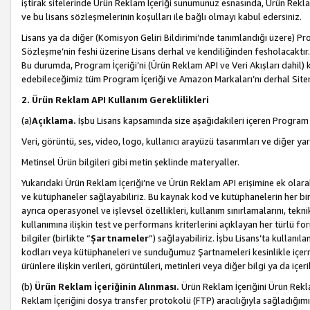
iştirak sitelerinde Ürün Reklam İçeriği sunumunuz esnasında, Ürün Reklam 
ve bu lisans sözleşmelerinin koşulları ile bağlı olmayı kabul edersiniz.
Lisans ya da diğer (Komisyon Geliri Bildirimi’nde tanımlandığı üzer
Sözleşme’nin feshi üzerine Lisans derhal ve kendiliğinden fesholacaktır.
Bu durumda, Program İçeriği’ni (Ürün Reklam API ve Veri Akışları dahil
edebileceğimiz tüm Program İçeriği ve Amazon Markaları’nı derhal Siteni
2. Ürün Reklam API Kullanım Gereklilikleri
(a)
Açıklama.
İşbu Lisans kapsamında size aşağıdakileri içeren Program İ
Veri, görüntü, ses, video, logo, kullanıcı arayüzü tasarımları ve diğer ya
Metinsel Ürün bilgileri gibi metin şeklinde materyaller.
Yukarıdaki Ürün Reklam İçeriği’ne ve Ürün Reklam API erişimine ek olar
ve kütüphaneler sağlayabiliriz. Bu kaynak kod ve kütüphanelerin her biri s
ayrıca operasyonel ve işlevsel özellikleri, kullanım sınırlamalarını, tekn
kullanımına ilişkin test ve performans kriterlerini açıklayan her türlü fo
bilgiler (birlikte “
Şartnameler
”) sağlayabiliriz. İşbu Lisans’ta kullan
kodları veya kütüphaneleri ve sunduğumuz Şartnameleri kesinlikle içerme
ürünlere ilişkin verileri, görüntüleri, metinleri veya diğer bilgi ya da içer
(b)
Ürün Reklam İçeriğinin Alınması.
Ürün Reklam İçeriğini Ürün Rekla
Reklam İçeriğini dosya transfer protokolü (FTP) aracılığıyla sağladığımız 