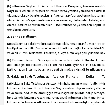
(b) Influencer Sayfası. Bu Amazon Influencer Programı, Amazon aracılığı
Sayfası
”) içerebilir. Müşterileri Influencer Sayfanıza yönlendiren Özel B
tıklaması olarak belirlenecektir. Influencer Sayfası, Sözleşme kapsamınd
olarak Amazon'a gönderdiğiniz metin, resimler, derlemeler, listeler, yorum
olarak, Katılım Gereksinimleri’nin 1. Bölümü’nde veya Amazon Topluluk Ku
göndermeyeceksiniz.
2. Yerinde Kullanım
(a) Kullanımda Takdir Yetkisi; Kaldırma Hakkı. Amazon, Influencer Progra
İçeriğini kullanabilir (Amazon'un kendi takdirine bağlı olarak belirledi
veya bir kısmını reddetme, kaldırma, askıya alma veya geri yükleme hakkı
(b) Tazminat. Amazon Sitesi içinde Amazon tarafından kullanılan Influencer
açıklanan şekilde reklam ücreti (“
Yerinde Komisyon Geliri
”) kazanaca
ilgili Amazon Sitesi’ne bu amaca özgü bir mağaza kimliği ile Influencer 
3. Hakların Saklı Tutulması; Influencer Markalarının Kullanımı;
(a) Hakların Saklı Tutulması. Amazon tüm hak, unvan ve menfaatleri (tüm 
Influencer Sayfası URL'si, Influencer Sayfasındaki bilgi ve materyaller
veya hakka, Sözleşme aracılığıyla veya başka bir şekilde, sahip olmayac
bir eylemde bulunmayacaksınız. Amazon, (i) Influencer'a herhangi bir t
Influencer'ın Amazon Influencer Programı'na katılımına ilişkin açıklamal