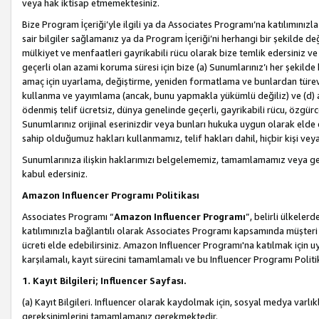
veya hak iktisap etmemektesiniz.
Bize Program İçeriği’yle ilgili ya da Associates Programı’na katılımınızla 
sair bilgiler sağlamanız ya da Program İçeriği’ni herhangi bir şekilde değ
mülkiyet ve menfaatleri gayrikabili rücu olarak bize temlik edersiniz v
geçerli olan azami koruma süresi için bize (a) Sunumlarınız’ı her şekild
amaç için uyarlama, değiştirme, yeniden formatlama ve bunlardan türev e
kullanma ve yayımlama (ancak, bunu yapmakla yükümlü değiliz) ve (d) aşağ
ödenmiş telif ücretsiz, dünya genelinde geçerli, gayrikabili rücu, özgürce 
Sunumlarınız orijinal eserinizdir veya bunları hukuka uygun olarak elde et
sahip olduğumuz hakları kullanmamız, telif hakları dahil, hiçbir kişi vey
Sunumlarınıza ilişkin haklarımızı belgelememiz, tamamlamamız veya geç
kabul edersiniz.
Amazon Influencer Programı Politikası
Associates Programı “
Amazon Influencer Programı
”, belirli ülkele
katılımınızla bağlantılı olarak Associates Programı kapsamında müşteri 
ücreti elde edebilirsiniz. Amazon Influencer Programı'na katılmak için u
karşılamalı, kayıt sürecini tamamlamalı ve bu Influencer Programı Politi
1. Kayıt Bilgileri; Influencer Sayfası.
(a) Kayıt Bilgileri. Influencer olarak kaydolmak için, sosyal medya varlık
gereksinimlerini tamamlamanız gerekmektedir.