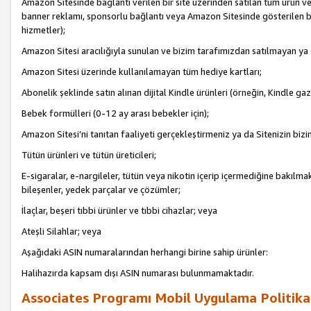
Amazon Sitesinde bağlantı verilen bir site üzerinden satılan tüm ürün ve
banner reklamı, sponsorlu bağlantı veya Amazon Sitesinde gösterilen başk
hizmetler);
Amazon Sitesi aracılığıyla sunulan ve bizim tarafımızdan satılmayan ya
Amazon Sitesi üzerinde kullanılamayan tüm hediye kartları;
Abonelik şeklinde satın alınan dijital Kindle ürünleri (örneğin, Kindle gaz
Bebek formülleri (0-12 ay arası bebekler için);
Amazon Sitesi’ni tanıtan faaliyeti gerçekleştirmeniz ya da Sitenizin bizi
Tütün ürünleri ve tütün üreticileri;
E-sigaralar, e-nargileler, tütün veya nikotin içerip içermediğine bakılmaks
bileşenler, yedek parçalar ve çözümler;
İlaçlar, beşeri tıbbi ürünler ve tıbbi cihazlar; veya
Ateşli Silahlar; veya
Aşağıdaki ASIN numaralarından herhangi birine sahip ürünler:
Halihazırda kapsam dışı ASIN numarası bulunmamaktadır.
Associates Programı Mobil Uygulama Politika