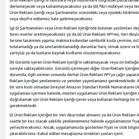
Ürün Reklam İçeriği’ni satıcılara veya müşterilere doğrudan pazarlamak, 
derlemeyecek veya kullanmayacaksınız ya da (iii) fikri mülkiyet veya tesci
Ürün Reklam İçeriği veya Şartnameler üzerindeki veya içindeki bildiri
veya deşifre edilemez hale getirmeyeceksiniz.
(g) (i) Şartnameleri veya Ürün Reklam İçeriği’nde bulunan yazılımları d
türev eserler üretmeyeceksiniz ya da (ii) Ürün Reklam API’nin, Veri Akışla
tersine tasarımını yapma, makina kodundan sembolik koda çevirme, üst
tutulamadığı ya da sınırlandırılamadığı durumlar hariç olmak üzere ve b
şartıyla) ya da bunların kaynak kodlarını oluşturmayacaksınız.
(h) Görüntü içeren Ürün Reklam İçeriği’ni saklamayacak veya ön belleğe 
süreyle saklayabilirsiniz. Görüntü içermeyen diğer Ürün Reklam İçeriğin
durumda, ilgili sürenin sonunda derhal Ürün Reklam API’ya çağrı yaparak
Reklam İçeriğini yenilemeniz ve yeniden yayımlamanız gerekmektedir. Ak
bir süre kısıtı olmadan bireysel Amazon Standart Kimlik Numaralarını (AS
uygulaması içermesi halinde, müşteri uygulaması Ürün Reklam İçeriğin
doğrulamak için Ürün Reklam İçeriği içeren veya kullanan herhangi bir m
gerekmektedir.
(i) Ürün Reklam İçeriğini bir Veri Akışı’ndan almanız ya da Ürün Reklam
saatte bir kez olacak şekilde yenilememeniz halinde uygulamanızın fiya
yerleştireceksiniz. Ancak, uygulamanızda gösterilen fiyat ve stok bilgis
çıkarabilirsiniz. Kabul edilen mesajlaşma örnekleri şunları içerir: