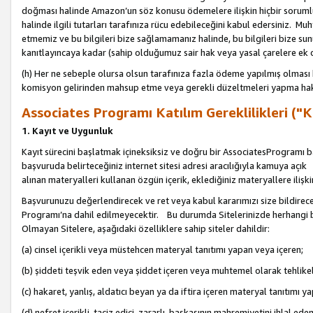
doğması halinde Amazon’un söz konusu ödemelere ilişkin hiçbir soru
halinde ilgili tutarları tarafınıza rücu edebileceğini kabul edersiniz. Muh
etmemiz ve bu bilgileri bize sağlamamanız halinde, bu bilgileri bize su
kanıtlayıncaya kadar (sahip olduğumuz sair hak veya yasal çarelere ek 
(h) Her ne sebeple olursa olsun tarafınıza fazla ödeme yapılmış olması 
komisyon gelirinden mahsup etme veya gerekli düzeltmeleri yapma hakkı
Associates Programı Katılım Gereklilikleri ("Ka
1. Kayıt ve Uygunluk
Kayıt sürecini başlatmak içineksiksiz ve doğru bir AssociatesProgramı ba
başvuruda belirteceğiniz internet sitesi adresi aracılığıyla kamuya aç
alınan materyalleri kullanan özgün içerik, eklediğiniz materyallere ilişk
Başvurunuzu değerlendirecek ve ret veya kabul kararımızı size bildirece
Programı’na dahil edilmeyecektir. Bu durumda Sitelerinizde herhangi b
Olmayan Sitelere, aşağıdaki özelliklere sahip siteler dahildir:
(a) cinsel içerikli veya müstehcen materyal tanıtımı yapan veya içeren;
(b) şiddeti teşvik eden veya şiddet içeren veya muhtemel olarak tehlikel
(c) hakaret, yanlış, aldatıcı beyan ya da iftira içeren materyal tanıtımı y
(d) nefret içerikli, taciz edici, zararlı, başkasının mahremiyetini ihlal eden