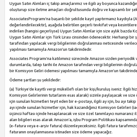
Uygun Satın Alımları iç takip amaçlarımız ve ilgili ay boyunca kazandığ
oluşturup size iletme amaçları doğrultusunda doğru ve kapsamlı bir şek
AssociatesProgramı’na başarılı bir şekilde kayıt yaptırmanız kaydıyla (
değerlendirilecektir), aşağıda belirtilen geçerli tevkifat veya kesintilere
indirilen (hangisi geçerliyse) Uygun Satın Alımlar için size aylık bazda 
Uygun Satın Alımlar için Türk Lirası cinsinden ödenecektir. Herhangi b
tarafından yapılacak vergi bilgilerinin doğrulanması neticesinde verile
yapılması tamamıyla Amazon’un takdirindedir.
Associates Programı’na katılımınız sürecinde Amazon sizden periyodik verg
durumlarda, talep tarihi ile Amazon tarafından vergi bilgilerinin doğru
bir Komisyon Geliri ödemesi yapılması tamamıyla Amazon’un takdirinde
Ödeme şartları şu şekildedir:
(a) Türkiye’de kayıtlı vergi mükellefi olan bir kişi/kuruluş iseniz: İlgili
Komisyon Gelirlerinin tutarlarını esas alarak) sizinle paylaşacak ve siz
için sunulan hizmetleri teyit eden bir e-postayı, ilgili ay için, bu ayı 
ayı içinde sunulan hizmetler için, hak kazandığınız Komisyon Gelirleri (i
üçüncü haftası içinde hesaplanacak ve size özel tanımlayıcı numaranız ile
alan bilgileri esas alarak Amazon’a, işbu Program Politikası kapsamında a
(e-fatura veya e-arşiv fatura) düzenleyeceksiniz. İlgili fatura tarafımı
faturanın onaylanmasına istinaden size ödeme yapacağız.