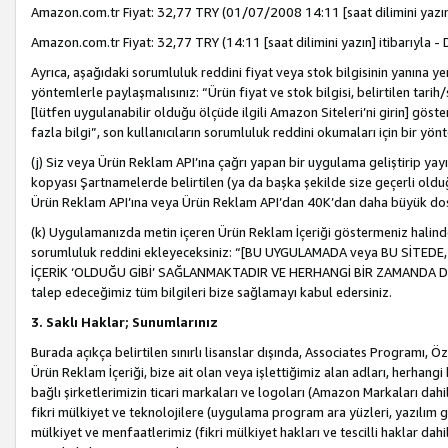
Amazon.com.tr Fiyat: 32,77 TRY (01/07/2008 14:11 [saat dilimini yazın] 
Amazon.com.tr Fiyat: 32,77 TRY (14:11 [saat dilimini yazın] itibarıyla - 
Ayrıca, aşağıdaki sorumluluk reddini fiyat veya stok bilgisinin yanına yer
yöntemlerle paylaşmalısınız: “Ürün fiyat ve stok bilgisi, belirtilen tarih
[lütfen uygulanabilir olduğu ölçüde ilgili Amazon Siteleri’ni girin] göste
fazla bilgi”, son kullanıcıların sorumluluk reddini okumaları için bir yön
(j) Siz veya Ürün Reklam API’ına çağrı yapan bir uygulama geliştirip ya
kopyası Şartnamelerde belirtilen (ya da başka şekilde size geçerli olduğ
Ürün Reklam API’ına veya Ürün Reklam API’dan 40K’dan daha büyük do
(k) Uygulamanızda metin içeren Ürün Reklam İçeriği göstermeniz halinde
sorumluluk reddini ekleyeceksiniz: “[BU UYGULAMADA veya BU SİTEDE,
İÇERİK ‘OLDUĞU GİBİ’ SAĞLANMAKTADIR VE HERHANGİ BİR ZAMANDA DEĞİŞ
talep edeceğimiz tüm bilgileri bize sağlamayı kabul edersiniz.
3. Saklı Haklar; Sunumlarınız
Burada açıkça belirtilen sınırlı lisanslar dışında, Associates Programı, Ö
Ürün Reklam İçeriği, bize ait olan veya işlettiğimiz alan adları, herhangi
bağlı şirketlerimizin ticari markaları ve logoları (Amazon Markaları dah
fikri mülkiyet ve teknolojilere (uygulama program ara yüzleri, yazılım gel
mülkiyet ve menfaatlerimiz (fikri mülkiyet hakları ve tescilli haklar dahil)