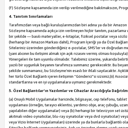
(f) Sözleşme kapsamında izin verilip verilmediğine bakılmaksızın, Progr
4. Tanıtım Sınırlamaları
Tarafımızdan veya bağlı kuruluşlarımızdan biri adına ya da bir Amazon 
Sözleşme kapsamında açıkça izin verilmeyen hiçbir tanıtım, pazarlama v
bir şekilde — basılı materyaller, e-kitaplar, fiziksel postalar veya söz
(herhangi bir Amazon Markası dahil), Program İçeriği ya da Özel Bağlant
Siteleriniz üzerinden gönderdiğiniz e-postalar, SMS’ler ve doğrudan mesaj
(yani alıcının bu iletişimi almak için açık rızasını vermiş olması koşul
Yönergeleri ile tam uyumlu olmalıdır. Talebimiz üzerine, yukarıda belir
yazılı bir uygunluk beyanını tarafımıza sunmanız gerekecektir. Bu beyanı
şekilde sunmamanız, bu Sözleşme’nin esaslı bir ihlali sayılacaktır. Açık
her türlü Özel Bağlantı içeren iletişimin “Gönderici”si sizsiniz;(ii) Asso
standartlarına ve en iyi uygulamalara uymanız gerekmektedir.
5. Özel Bağlantılar’ın Yazılımlar ve Cihazlar Aracılığıyla Dağıtılm
(a) Onaylı Mobil Uygulamalar haricinde, bilgisayar, cep telefonu, tablet 
uygulaması (örneğin, tarayıcı eklentisi, yardımcı obje, araç çubuğu, uzan
yapılabilen diğer uygulamalar) veya (b) herhangi bir televizyon set üstü k
akıtmalı video oynatıcılar, blu-ray oynatıcılar veya dvd oynatıcılar) ve
veya Vizio İnternet Uygulamaları) üzerinde ya da bunlarla bağlantılı o
Sitesi’be bağlantı vermeyeceksiniz. Açık ve önceden alınmış yazılı onay