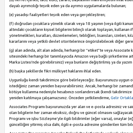
dayalı ayrımcılığı teşvik eden ya da ayrımcı uygulamalarda bulunan;
(e) yasadışı faaliyetleri teşvik eden veya gerçekleştiren;
(f) doğrudan çocuklara yönelik olarak veya 18 yaşının (veya ilgili kanun
altındaki çocukların kişisel bilgilerini bilinçli olarak toplayan, kullana
yönetmelikleri, kuralları, düzenlemeleri, tebliğleri, lisansları, izinleri, k
kararlarını veya yetkili devlet otoritelerince öngörülebilecek diğer gerekl
(g) alan adında, alt alan adında, herhangi bir “etiket”te veya Associate
sitesindeki herhangi bir tanımlayıcıda Amazon veya bağlı şirketlerine ai
Marka Listesi’nde görebilirsiniz) veya bunların değiştirilmiş ya da yazım
(h) başka şekillerde fikri mülkiyet haklarını ihlal eden.
Uygunluğu kendi takdirimize göre belirleyeceğiz. Başvurunuzu uygun o
istediğiniz zaman yeniden başvurabilirsiniz. Ancak, herhangi bir zaman
kötüye kullanma nedeniyle hesabınızı sonlandırırsak (kendi takdirimiz
yeniden katılmaya çalışamazsınız. Önceden yetkilendirme,
Gelir Ortakl
Associates Programı başvurunuzda yer alan ve e-posta adresiniz ve sair ileti
olan bilgilerin her zaman eksiksiz, doğru ve güncel olmasını sağlayacaks
Programı ve işbu Sözleşme’yle ilgili bildirimler (eğer varsa), onaylar (eğ
güncelliğini yitirmiş olsa dahi, ilgili e-posta adresine gönderilen tüm bil