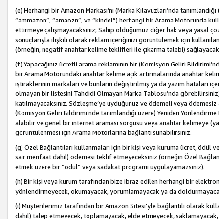
(e) Herhangi bir Amazon Markası’nı (Marka Kılavuzları’nda tanımlandığı ü
“ammazon”, “amaozn”, ve “kindel”) herhangi bir Arama Motorunda kulla
ettirmeye çalışmayacaksınız; Sahip olduğumuz diğer hak veya yasal çöz
sonuçlarıyla ilişkili olarak reklam içeriğinizi görüntülemek için kullanıl
(örneğin, negatif anahtar kelime teklifleri ile çıkarma talebi) sağlayaca
(f) Yapacağınız ücretli arama reklamının bir (Komisyon Geliri Bildirimi’
bir Arama Motorundaki anahtar kelime açık artırmalarında anahtar kelim
iştiraklerinin markaları ve bunların değiştirilmiş ya da yazım hataları iç
olmayan bir listesini Tahdidi Olmayan Marka Tablosu’nda görebilirsiniz)
katılmayacaksınız. Sözleşme’ye uyduğunuz ve ödemeli veya ödemesiz ara
(Komisyon Geliri Bildirimi’nde tanımlandığı üzere) Yeniden Yönlendirme 
alabilir ve genel bir internet araması sorgusu veya anahtar kelimeye (y
görüntülenmesi için Arama Motorlarına bağlantı sunabilirsiniz.
(g) Özel Bağlantıları kullanmaları için bir kişi veya kuruma ücret, ödül 
sair menfaat dahil) ödemesi teklif etmeyeceksiniz (örneğin Özel Bağlantıl
etmek üzere bir “ödül” veya sadakat programı uygulayamazsınız).
(h) Bir kişi veya kurum tarafından bize ibraz edilen herhangi bir elekt
yönlendirmeyecek, okumayacak, yorumlamayacak ya da doldurmayacak
(i) Müşterilerimiz tarafından bir Amazon Sitesi’yle bağlantılı olarak kulla
dahil) talep etmeyecek, toplamayacak, elde etmeyecek, saklamayacak,