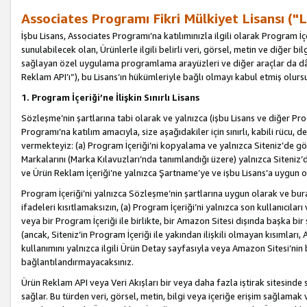
Associates Programı Fikri Mülkiyet Lisansı ("L
İşbu Lisans, Associates Programı’na katılımınızla ilgili olarak Program İ
sunulabilecek olan, Ürünlerle ilgili belirli veri, görsel, metin ve diğer bilg
sağlayan özel uygulama programlama arayüzleri ve diğer araçlar da dâh
Reklam API’ı”), bu Lisans’ın hükümleriyle bağlı olmayı kabul etmiş olurs
1. Program İçeriği’ne İlişkin Sınırlı Lisans
Sözleşme’nin şartlarına tabi olarak ve yalnızca (işbu Lisans ve diğer Pr
Programı’na katılım amacıyla, size aşağıdakiler için sınırlı, kabili rücu, 
vermekteyiz: (a) Program İçeriği’ni kopyalama ve yalnızca Siteniz’de gö
Markalarını (Marka Kılavuzları’nda tanımlandığı üzere) yalnızca Siteniz’
ve Ürün Reklam İçeriği’ne yalnızca Şartname’ye ve işbu Lisans’a uygun 
Program İçeriği’ni yalnızca Sözleşme’nin şartlarına uygun olarak ve bura
ifadeleri kısıtlamaksızın, (a) Program İçeriği’ni yalnızca son kullanıcılar
veya bir Program İçeriği ile birlikte, bir Amazon Sitesi dışında başka bi
(ancak, Siteniz’in Program İçeriği ile yakından ilişkili olmayan kısımları,
kullanımını yalnızca ilgili Ürün Detay sayfasıyla veya Amazon Sitesi’nin 
bağlantılandırmayacaksınız.
Ürün Reklam API veya Veri Akışları bir veya daha fazla iştirak sitesinde s
sağlar. Bu türden veri, görsel, metin, bilgi veya içeriğe erişim sağlama