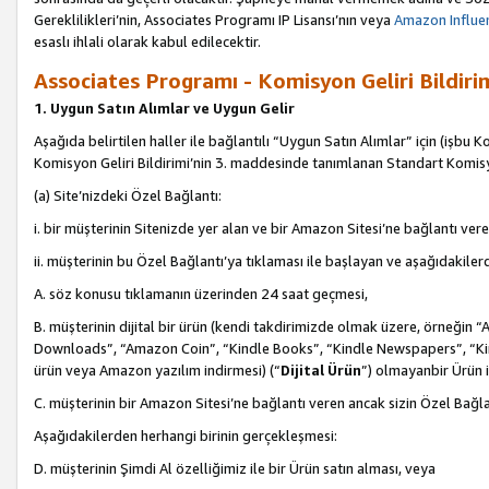
Gereklilikleri’nin, Associates Programı IP Lisansı’nın veya
Amazon Influen
esaslı ihlali olarak kabul edilecektir.
Associates Programı - Komisyon Geliri Bildiri
1. Uygun Satın Alımlar ve Uygun Gelir
Aşağıda belirtilen haller ile bağlantılı “Uygun Satın Alımlar” için (işbu K
Komisyon Geliri Bildirimi’nin 3. maddesinde tanımlanan Standart Komis
(a) Site’nizdeki Özel Bağlantı:
i. bir müşterinin Sitenizde yer alan ve bir Amazon Sitesi’ne bağlantı ver
ii. müşterinin bu Özel Bağlantı’ya tıklaması ile başlayan ve aşağıdakile
A. söz konusu tıklamanın üzerinden 24 saat geçmesi,
B. müşterinin dijital bir ürün (kendi takdirimizde olmak üzere, örneğ
Downloads”, “Amazon Coin”, “Kindle Books”, “Kindle Newspapers”, “Kind
ürün veya Amazon yazılım indirmesi) (“
Dijital Ürün
”) olmayanbir Ürün i
C. müşterinin bir Amazon Sitesi’ne bağlantı veren ancak sizin Özel Bağla
Aşağıdakilerden herhangi birinin gerçekleşmesi:
D. müşterinin Şimdi Al özelliğimiz ile bir Ürün satın alması, veya