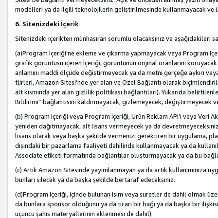
modelleri ya da ilgili teknolojilerin geliştirilmesinde kullanmayacak ve 
6. Sitenizdeki İçerik
Sitenizdeki içerikten münhasıran sorumlu olacaksınız ve aşağıdakileri s
(a)Program İçeriği’ne ekleme ve çıkarma yapmayacak veya Program İçeriği
grafik görüntüsü içeren İçeriği, görüntünün orijinal oranlarını koruyacak
anlamını maddi ölçüde değiştirmeyecek ya da metni gerçeğe aykırı veya y
türleri, Amazon Sitesi’nde yer alan ve Özel Bağlantı olarak biçimlendiril
alt kısmında yer alan gizlilik politikası bağlantıları). Yukarıda belirtilenl
Bildirimi” bağlantısını kaldırmayacak, gizlemeyecek, değiştirmeyecek
(b) Program İçeriği veya Program İçeriği, Ürün Reklam API’ı veya Veri 
yeniden dağıtmayacak, alt lisans vermeyecek ya da devretmeyeceksiniz. Ö
lisans olarak veya başka şekilde vermenizi gerektiren bir uygulama, plat
dışındaki bir pazarlama faaliyeti dahilinde kullanmayacak ya da kullanı
Associate etiketi formatında bağlantılar oluşturmayacak ya da bu bağla
(c) Artık Amazon Sitesinde yayımlanmayan ya da artık kullanımınıza uygu
bunları silecek ya da başka şekilde bertaraf edeceksiniz.
(d)Program İçeriği, içinde bulunan isim veya suretler de dahil olmak üzer
da bunlara sponsor olduğunu ya da ticari bir bağı ya da başka bir ilişki
üçüncü şahıs materyallerinin eklenmesi de dahil).