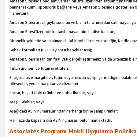
Amazon Sitesinde bağlantı verilen bir site üzerinden satılan tüm ürün ve
banner reklamı, sponsorlu bağlantı veya Amazon Sitesinde gösterilen başk
hizmetler);
Amazon Sitesi aracılığıyla sunulan ve bizim tarafımızdan satılmayan ya
Amazon Sitesi üzerinde kullanılamayan tüm hediye kartları;
Abonelik şeklinde satın alınan dijital Kindle ürünleri (örneğin, Kindle gaz
Bebek formülleri (0-12 ay arası bebekler için);
Amazon Sitesi’ni tanıtan faaliyeti gerçekleştirmeniz ya da Sitenizin bizi
Tütün ürünleri ve tütün üreticileri;
E-sigaralar, e-nargileler, tütün veya nikotin içerip içermediğine bakılmaks
bileşenler, yedek parçalar ve çözümler;
İlaçlar, beşeri tıbbi ürünler ve tıbbi cihazlar; veya
Ateşli Silahlar; veya
Aşağıdaki ASIN numaralarından herhangi birine sahip ürünler:
Halihazırda kapsam dışı ASIN numarası bulunmamaktadır.
Associates Programı Mobil Uygulama Politika