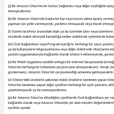
(j) Bir Amazon Sitesi’nin bir buton, bağlantısı veya diğer özelliğinin 
etmeyeceksiniz.
(k) Bir Amazon Sitesi’nde başka bir kişi veya kurum adına sipariş verm
yapması için yetki vermeyecek, yardımcı olmayacak veya teşvik etmeyec
(l) Sizinle tarafımız arasındaki ilişki ya da üzerinde işlev veya işlemler
nezdinde makul düzeyde karışıklığa neden olabilecek eylemlerde bulu
(m) Özel Bağlantıları veya Program İçeriği’ni, herhangi bir casus yazılım,
ya da kullanıcıların bilgisayarlarına veya diğer elektronik cihazlarına 
yazılım uygulamalarıyla bağlantılı olarak Siteniz’e eklemeyecek, göst
(n) Bir Mobil Uygulama içindeki entegre bir internet tarayıcısında (örn
Sitesi’nin herhangi bir bölümünü çerçeve içine almayacaksınız. Ancak, bi
göstermeniz, Amazon Sitesi’nin çerçevelendiği anlamına gelmeyecektir.
(o) Siteniz’deki ürünlerle yakından ilişkili Ürünlerin tanıtımını yapan Si
Sitesi’nin tanıtımını yapan diğer içerikleri herhangi bir açılır pencere, a
yayınlamayacak ya da sunmayacaksınız.
(p) Bir Amazon Sitesi’ne eklediğiniz içeriklerde Özel Bağlantılara yer v
bağlantılı olarak veya Amazon Sitesinde yer alan müşteri değerlendirmele
içerikler içinde).