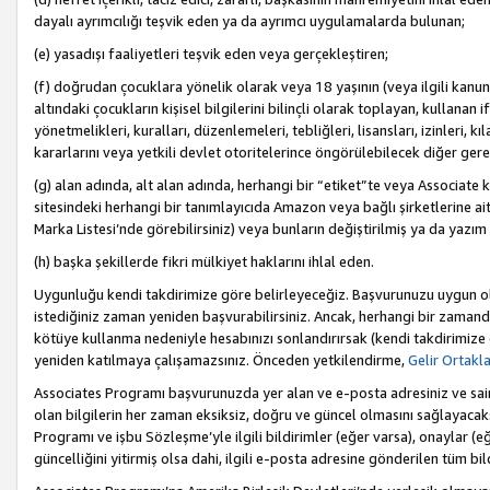
dayalı ayrımcılığı teşvik eden ya da ayrımcı uygulamalarda bulunan;
(e) yasadışı faaliyetleri teşvik eden veya gerçekleştiren;
(f) doğrudan çocuklara yönelik olarak veya 18 yaşının (veya ilgili kanun
altındaki çocukların kişisel bilgilerini bilinçli olarak toplayan, kullana
yönetmelikleri, kuralları, düzenlemeleri, tebliğleri, lisansları, izinleri, k
kararlarını veya yetkili devlet otoritelerince öngörülebilecek diğer gerekl
(g) alan adında, alt alan adında, herhangi bir “etiket”te veya Associate
sitesindeki herhangi bir tanımlayıcıda Amazon veya bağlı şirketlerine ai
Marka Listesi’nde görebilirsiniz) veya bunların değiştirilmiş ya da yazım
(h) başka şekillerde fikri mülkiyet haklarını ihlal eden.
Uygunluğu kendi takdirimize göre belirleyeceğiz. Başvurunuzu uygun o
istediğiniz zaman yeniden başvurabilirsiniz. Ancak, herhangi bir zaman
kötüye kullanma nedeniyle hesabınızı sonlandırırsak (kendi takdirimiz
yeniden katılmaya çalışamazsınız. Önceden yetkilendirme,
Gelir Ortakl
Associates Programı başvurunuzda yer alan ve e-posta adresiniz ve sair ileti
olan bilgilerin her zaman eksiksiz, doğru ve güncel olmasını sağlayacaks
Programı ve işbu Sözleşme’yle ilgili bildirimler (eğer varsa), onaylar (eğ
güncelliğini yitirmiş olsa dahi, ilgili e-posta adresine gönderilen tüm bil