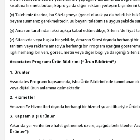
kısaltma hizmeti, buton, köprü ya da diğer reklam yerleşim biçimlerini 
(x) Talebimiz üzerine, bu Sözleşmeye (genel olarak ya da belirli bir hük
beyanı sunmanız gerekmektedir. Bu beyanı talebimize uygun şekilde sunma
(y) Amazon tarafından aksi açıkça kabul edilmedikçe, Siteniz’de fiyat tak
(z) Sitenizde veya başka bir şekilde, Amazon Sitesi dışında herhangi bi
tanıtımı veya reklamı amacıyla herhangi bir Program İçeriğini gösterem
ilgili herhangi bir veri, görsel, metin veya diğer bilgi ya da içeriği Si
Associates Programı Ürün Bildirimi (“Ürün Bildirimi”)
1. Ürünler
Associates Programı kapsamında, işbu Ürün Bildirimi’nde tanımlanan ekle
veya dijital ürün anlamına gelmektedir.
2. Hizmetler
Amazon Ev Hizmetleri dışında herhangi bir hizmet şu an itibariyle Ürünl
3. Kapsam Dışı Ürünler
Yukarıda yer verilenlere halel gelmemek üzere, aşağıda belirtilenler Ass
Ürünler
”):