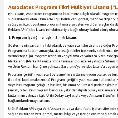
Associates Programı Fikri Mülkiyet Lisansı ("L
İşbu Lisans, Associates Programı’na katılımınızla ilgili olarak Program İ
sunulabilecek olan, Ürünlerle ilgili belirli veri, görsel, metin ve diğer bilg
sağlayan özel uygulama programlama arayüzleri ve diğer araçlar da dâh
Reklam API’ı”), bu Lisans’ın hükümleriyle bağlı olmayı kabul etmiş olurs
1. Program İçeriği’ne İlişkin Sınırlı Lisans
Sözleşme’nin şartlarına tabi olarak ve yalnızca (işbu Lisans ve diğer Pr
Programı’na katılım amacıyla, size aşağıdakiler için sınırlı, kabili rücu, 
vermekteyiz: (a) Program İçeriği’ni kopyalama ve yalnızca Siteniz’de gö
Markalarını (Marka Kılavuzları’nda tanımlandığı üzere) yalnızca Siteniz’
ve Ürün Reklam İçeriği’ne yalnızca Şartname’ye ve işbu Lisans’a uygun 
Program İçeriği’ni yalnızca Sözleşme’nin şartlarına uygun olarak ve bura
ifadeleri kısıtlamaksızın, (a) Program İçeriği’ni yalnızca son kullanıcılar
veya bir Program İçeriği ile birlikte, bir Amazon Sitesi dışında başka bi
(ancak, Siteniz’in Program İçeriği ile yakından ilişkili olmayan kısımları,
kullanımını yalnızca ilgili Ürün Detay sayfasıyla veya Amazon Sitesi’nin 
bağlantılandırmayacaksınız.
Ürün Reklam API veya Veri Akışları bir veya daha fazla iştirak sitesinde s
sağlar. Bu türden veri, görsel, metin, bilgi veya içeriğe erişim sağlama