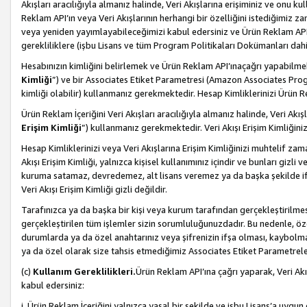
Akışları aracılığıyla almanız halinde, Veri Akışlarına erişiminiz ve onu k
Reklam API’ın veya Veri Akışlarının herhangi bir özelliğini istediğimiz
veya yeniden yayımlayabileceğimizi kabul edersiniz ve Ürün Reklam API’a v
gerekliliklere (işbu Lisans ve tüm Program Politikaları Dokümanları da
Hesabınızın kimliğini belirlemek ve Ürün Reklam API’ınaçağrı yapabilmek i
Kimliği
”) ve bir Associates Etiket Parametresi (Amazon Associates Prog
kimliği olabilir) kullanmanız gerekmektedir. Hesap Kimliklerinizi Ürün R
Ürün Reklam İçeriğini Veri Akışları aracılığıyla almanız halinde, Veri Akış
Erişim Kimliği
”) kullanmanız gerekmektedir. Veri Akışı Erişim Kimliğiniz
Hesap Kimliklerinizi veya Veri Akışlarına Erişim Kimliğinizi muhtelif zama
Akışı Erişim Kimliği, yalnızca kişisel kullanımınız içindir ve bunları giz
kuruma satamaz, devredemez, alt lisans veremez ya da başka şekilde ifşa
Veri Akışı Erişim Kimliği gizli değildir.
Tarafınızca ya da başka bir kişi veya kurum tarafından gerçekleştirilmes
gerçekleştirilen tüm işlemler sizin sorumluluğunuzdadır. Bu nedenle, öze
durumlarda ya da özel anahtarınız veya şifrenizin ifşa olması, kaybolmas
ya da özel olarak size tahsis etmediğimiz Associates Etiket Parametreleri
(c)
Kullanım Gereklilikleri.
Ürün Reklam API’ına çağrı yaparak, Veri Akı
kabul edersiniz:
i. Ürün Reklam İçeriğini yalnızca yasal bir şekilde ve işbu Lisans’a uygun