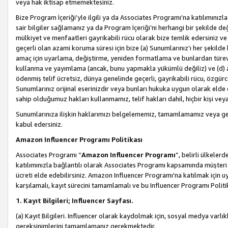
veya hak iktisap etmemektesiniz.
Bize Program İçeriği’yle ilgili ya da Associates Programı’na katılımınızla 
sair bilgiler sağlamanız ya da Program İçeriği’ni herhangi bir şekilde değ
mülkiyet ve menfaatleri gayrikabili rücu olarak bize temlik edersiniz v
geçerli olan azami koruma süresi için bize (a) Sunumlarınız’ı her şekild
amaç için uyarlama, değiştirme, yeniden formatlama ve bunlardan türev e
kullanma ve yayımlama (ancak, bunu yapmakla yükümlü değiliz) ve (d) aşağ
ödenmiş telif ücretsiz, dünya genelinde geçerli, gayrikabili rücu, özgürce 
Sunumlarınız orijinal eserinizdir veya bunları hukuka uygun olarak elde et
sahip olduğumuz hakları kullanmamız, telif hakları dahil, hiçbir kişi vey
Sunumlarınıza ilişkin haklarımızı belgelememiz, tamamlamamız veya geç
kabul edersiniz.
Amazon Influencer Programı Politikası
Associates Programı “
Amazon Influencer Programı
”, belirli ülkele
katılımınızla bağlantılı olarak Associates Programı kapsamında müşteri 
ücreti elde edebilirsiniz. Amazon Influencer Programı'na katılmak için u
karşılamalı, kayıt sürecini tamamlamalı ve bu Influencer Programı Politi
1. Kayıt Bilgileri; Influencer Sayfası.
(a) Kayıt Bilgileri. Influencer olarak kaydolmak için, sosyal medya varlık
gereksinimlerini tamamlamanız gerekmektedir.