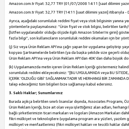
Amazon.com.tr Fiyat: 32,77 TRY (01/07/2008 14:11 [saat dilimini yazın] 
Amazon.com.tr Fiyat: 32,77 TRY (14:11 [saat dilimini yazın] itibarıyla - 
Ayrıca, aşağıdaki sorumluluk reddini fiyat veya stok bilgisinin yanına yer
yöntemlerle paylaşmalısınız: “Ürün fiyat ve stok bilgisi, belirtilen tarih
[lütfen uygulanabilir olduğu ölçüde ilgili Amazon Siteleri’ni girin] göste
fazla bilgi”, son kullanıcıların sorumluluk reddini okumaları için bir yön
(j) Siz veya Ürün Reklam API’ına çağrı yapan bir uygulama geliştirip ya
kopyası Şartnamelerde belirtilen (ya da başka şekilde size geçerli olduğ
Ürün Reklam API’ına veya Ürün Reklam API’dan 40K’dan daha büyük do
(k) Uygulamanızda metin içeren Ürün Reklam İçeriği göstermeniz halinde
sorumluluk reddini ekleyeceksiniz: “[BU UYGULAMADA veya BU SİTEDE,
İÇERİK ‘OLDUĞU GİBİ’ SAĞLANMAKTADIR VE HERHANGİ BİR ZAMANDA DEĞİŞ
talep edeceğimiz tüm bilgileri bize sağlamayı kabul edersiniz.
3. Saklı Haklar; Sunumlarınız
Burada açıkça belirtilen sınırlı lisanslar dışında, Associates Programı, Ö
Ürün Reklam İçeriği, bize ait olan veya işlettiğimiz alan adları, herhangi
bağlı şirketlerimizin ticari markaları ve logoları (Amazon Markaları dah
fikri mülkiyet ve teknolojilere (uygulama program ara yüzleri, yazılım gel
mülkiyet ve menfaatlerimiz (fikri mülkiyet hakları ve tescilli haklar dahil)