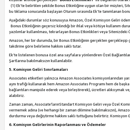
(1) Ek’te belirtilen şekilde Bonus Etkinliğine uygun olan bir müşteri, S
bu tıklama sonucunda başlayan Oturum sırasında Ek’te tanımlanan bon
Aşağıdaki durumlar söz konusuysa Amazon, Özel Komisyon Geliri öde
Bonus Etkinliğinin geçersiz kılındığı bir ihlal veya kötüye kullanım dur
yazılımlar kullanılması, tekrarlayan Bonus Etkinlikleri veya Sitenizdek
Amazon, her bir durumda, bir Bonus Etkinliğinin gerçekten gerçekleşip 
takdirine göre belirleme hakkını saklı tutar.
Ek’te listelenen bonusa özel ana sayfalara yönlendiren Özel Bağlantılar, 
Şartlarına bakılmaksızın kullanılabilir.
5. Komisyon Geliri Sınırlamaları
Associates etiketleri yalnızca Amazon Associates komisyonlarından yarar
aynı trafiği kullanarak hem Amazon Associates Programı hem de başka b
bağlantıları manipüle ederek veya birleştirerek), ücretleri alıkoymak 
alabiliriz.
Zaman zaman, Associate’larınStandart Komisyon Geliri veya Özel Komisy
vermemek adına (ve herhangi bir zaman dilimine bakılmaksızın), Amazon
durdurma veya değiştirme hakkını saklı tuttuğunu belirtiriz. Komisyon Gel
6. Komisyon Gelirlerinin Raporlanması ve Ödemeler