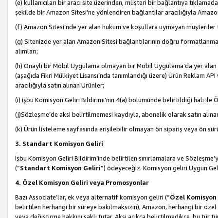
(e) kullanıcıları bir aracı site üzerinden, müşteri bir bağlantıya tıkla
şekilde bir Amazon Sitesi’ne yönlendiren bağlantılar aracılığıyla Amazon
(f) Amazon Sitesi’nde yer alan hüküm ve koşullara uymayan müşteriler t
(g) Sitenizde yer alan Amazon Sitesi bağlantılarının doğru formatlanm
alımları;
(h) Onaylı bir Mobil Uygulama olmayan bir Mobil Uygulama’da yer alan b
(aşağıda Fikri Mülkiyet Lisansı’nda tanımlandığı üzere) Ürün Reklam API
aracılığıyla satın alınan Ürünler;
(i) işbu Komisyon Geliri Bildirimi’nin 4(a) bölümünde belirtildiği hali ile Ö
(j)Sözleşme’de aksi belirtilmemesi kaydıyla, abonelik olarak satın alına
(k) Ürün listeleme sayfasında erişilebilir olmayan ön sipariş veya ön sü
3. Standart Komisyon Geliri
İşbu Komisyon Geliri Bildirim’inde belirtilen sınırlamalara ve Sözleşme
(“
Standart Komisyon Geliri
”) ödeyeceğiz. Komisyon geliri Uygun Ge
4. Özel Komisyon Geliri veya Promosyonlar
Bazı Associate’lar, ek veya alternatif komisyon geliri (“
Özel Komisyon 
belirtilen herhangi bir süreye bakılmaksızın), Amazon, herhangi bir 
veya değiştirme hakkını saklı tutar. Aksi açıkça belirtilmedikçe, bu tür