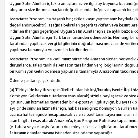
Uygun Satın Alımları iç takip amaçlarımız ve ilgili ay boyunca kazandığ
oluşturup size iletme amaçları doğrultusunda doğru ve kapsamlı bir şek
AssociatesProgramı’na başarılı bir şekilde kayıt yaptırmanız kaydıyla (
değerlendirilecektir), aşağıda belirtilen geçerli tevkifat veya kesintilere
indirilen (hangisi geçerliyse) Uygun Satın Alımlar için size aylık bazda 
Uygun Satın Alımlar için Türk Lirası cinsinden ödenecektir. Herhangi b
tarafından yapılacak vergi bilgilerinin doğrulanması neticesinde verile
yapılması tamamıyla Amazon’un takdirindedir.
Associates Programı’na katılımınız sürecinde Amazon sizden periyodik verg
durumlarda, talep tarihi ile Amazon tarafından vergi bilgilerinin doğru
bir Komisyon Geliri ödemesi yapılması tamamıyla Amazon’un takdirinde
Ödeme şartları şu şekildedir:
(a) Türkiye’de kayıtlı vergi mükellefi olan bir kişi/kuruluş iseniz: İlgili
Komisyon Gelirlerinin tutarlarını esas alarak) sizinle paylaşacak ve siz
için sunulan hizmetleri teyit eden bir e-postayı, ilgili ay için, bu ayı 
ayı içinde sunulan hizmetler için, hak kazandığınız Komisyon Gelirleri (i
üçüncü haftası içinde hesaplanacak ve size özel tanımlayıcı numaranız ile
alan bilgileri esas alarak Amazon’a, işbu Program Politikası kapsamında a
(e-fatura veya e-arşiv fatura) düzenleyeceksiniz. İlgili fatura tarafımı
faturanın onaylanmasına istinaden size ödeme yapacağız.