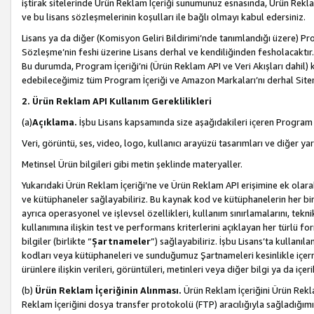
iştirak sitelerinde Ürün Reklam İçeriği sunumunuz esnasında, Ürün Reklam 
ve bu lisans sözleşmelerinin koşulları ile bağlı olmayı kabul edersiniz.
Lisans ya da diğer (Komisyon Geliri Bildirimi’nde tanımlandığı üzer
Sözleşme’nin feshi üzerine Lisans derhal ve kendiliğinden fesholacaktır.
Bu durumda, Program İçeriği’ni (Ürün Reklam API ve Veri Akışları dahil
edebileceğimiz tüm Program İçeriği ve Amazon Markaları’nı derhal Siteni
2. Ürün Reklam API Kullanım Gereklilikleri
(a)
Açıklama.
İşbu Lisans kapsamında size aşağıdakileri içeren Program İ
Veri, görüntü, ses, video, logo, kullanıcı arayüzü tasarımları ve diğer ya
Metinsel Ürün bilgileri gibi metin şeklinde materyaller.
Yukarıdaki Ürün Reklam İçeriği’ne ve Ürün Reklam API erişimine ek olar
ve kütüphaneler sağlayabiliriz. Bu kaynak kod ve kütüphanelerin her biri s
ayrıca operasyonel ve işlevsel özellikleri, kullanım sınırlamalarını, tekn
kullanımına ilişkin test ve performans kriterlerini açıklayan her türlü fo
bilgiler (birlikte “
Şartnameler
”) sağlayabiliriz. İşbu Lisans’ta kullan
kodları veya kütüphaneleri ve sunduğumuz Şartnameleri kesinlikle içerme
ürünlere ilişkin verileri, görüntüleri, metinleri veya diğer bilgi ya da içer
(b)
Ürün Reklam İçeriğinin Alınması.
Ürün Reklam İçeriğini Ürün Rekla
Reklam İçeriğini dosya transfer protokolü (FTP) aracılığıyla sağladığımız 