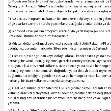
(q) Komisyon Geliri Bildirimi’nin boşluklarından yararlanma girişiminde
Örneğin, bir Amazon Sitesi’ne ait herhangi bir sayfanın, müşterinin tara
açılmasına izin verilmelidir; bunun dışında bir şekilde açılmasını sağlay
(r) Associates Programı’na katılan bir site üzerindeki veya siteden gele
bilgisayarları üzerinde kurulu yazılımlar aracılığıyla olanlar dahil) ya 
(s) Bir robot veya yazılım programı aracılığıyla ya da başka şekilde 
Sitesi’nde Oturumlar oluşturmayacaksınız.
(t) Müşteri değerlendirmesi veya yıldız puanı linkini Ürün Reklam API aracı
uyduğunuz durumlar haricinde, Sitenizde müşterilerimizin değerlendirme
(u) Hiçbir Ürün’ü doğrudan veya dolaylı olarak, kendi adınıza ya da başk
herhangi bir Ödül Etkinliği eylemini gerçekleştirmeyeceksiniz; ayrıca arkada
olduğunuz kişilerin, kendi adlarına, sizin adınıza ya da başka herhangi b
Etkinliği eyleminde bulunmasını doğrudan ya da dolaylı olarak teşvik 
Bağlantılar aracılığıyla, yeniden satış ya da herhangi bir ticari kullanı
herhangi bir ticari kullanım amacıyla sunmayacaksınız.
(v) Özel Bağlantılar içeren Sitenizin URL’sini (Yönlendirme Bağlantıları 
kullanıcı aracısını gizleyemez, örtbas edemez, aldatıcı şekilde değişti
bir Özel Bağlantı üzerinden bir Amazon Sitesi’ne hangi site veya uygula
yasaktır.
(w) Bir Amazon Sitesi’ne yönlendirme yaptığınız durumlarda, bağlantının