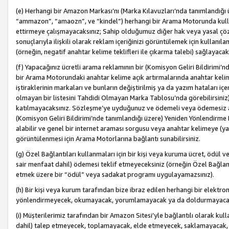
(e) Herhangi bir Amazon Markası’nı (Marka Kılavuzları’nda tanımlandığı ü
“ammazon”, “amaozn”, ve “kindel”) herhangi bir Arama Motorunda kulla
ettirmeye çalışmayacaksınız; Sahip olduğumuz diğer hak veya yasal çöz
sonuçlarıyla ilişkili olarak reklam içeriğinizi görüntülemek için kullanıl
(örneğin, negatif anahtar kelime teklifleri ile çıkarma talebi) sağlayaca
(f) Yapacağınız ücretli arama reklamının bir (Komisyon Geliri Bildirimi’
bir Arama Motorundaki anahtar kelime açık artırmalarında anahtar kelim
iştiraklerinin markaları ve bunların değiştirilmiş ya da yazım hataları iç
olmayan bir listesini Tahdidi Olmayan Marka Tablosu’nda görebilirsiniz)
katılmayacaksınız. Sözleşme’ye uyduğunuz ve ödemeli veya ödemesiz ara
(Komisyon Geliri Bildirimi’nde tanımlandığı üzere) Yeniden Yönlendirme 
alabilir ve genel bir internet araması sorgusu veya anahtar kelimeye (y
görüntülenmesi için Arama Motorlarına bağlantı sunabilirsiniz.
(g) Özel Bağlantıları kullanmaları için bir kişi veya kuruma ücret, ödül 
sair menfaat dahil) ödemesi teklif etmeyeceksiniz (örneğin Özel Bağlantıl
etmek üzere bir “ödül” veya sadakat programı uygulayamazsınız).
(h) Bir kişi veya kurum tarafından bize ibraz edilen herhangi bir elekt
yönlendirmeyecek, okumayacak, yorumlamayacak ya da doldurmayacak
(i) Müşterilerimiz tarafından bir Amazon Sitesi’yle bağlantılı olarak kulla
dahil) talep etmeyecek, toplamayacak, elde etmeyecek, saklamayacak,