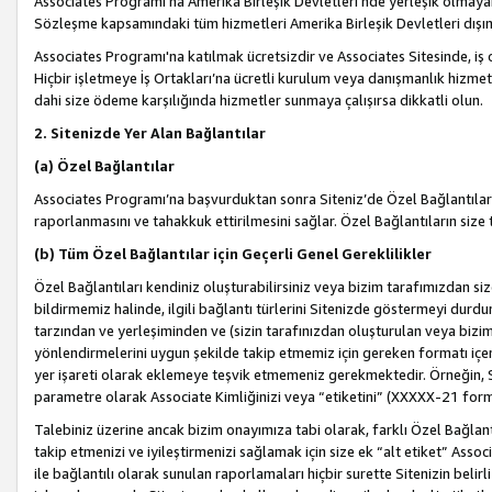
Associates Programı’na Amerika Birleşik Devletleri’nde yerleşik olmayan b
Sözleşme kapsamındaki tüm hizmetleri Amerika Birleşik Devletleri dışınd
Associates Programı'na katılmak ücretsizdir ve Associates Sitesinde, iş
Hiçbir işletmeye İş Ortakları’na ücretli kurulum veya danışmanlık hizme
dahi size ödeme karşılığında hizmetler sunmaya çalışırsa dikkatli olun.
2. Sitenizde Yer Alan Bağlantılar
(a) Özel Bağlantılar
Associates Programı’na başvurduktan sonra Siteniz’de Özel Bağlantılara y
raporlanmasını ve tahakkuk ettirilmesini sağlar. Özel Bağlantıların size
(b) Tüm Özel Bağlantılar için Geçerli Genel Gereklilikler
Özel Bağlantıları kendiniz oluşturabilirsiniz veya bizim tarafımızdan size
bildirmemiz halinde, ilgili bağlantı türlerini Sitenizde göstermeyi durdu
tarzından ve yerleşiminden ve (sizin tarafınızdan oluşturulan veya bizi
yönlendirmelerini uygun şekilde takip etmemiz için gereken formatı içer
yer işareti olarak eklemeye teşvik etmemeniz gerekmektedir. Örneğin, 
parametre olarak Associate Kimliğinizi veya “etiketini” (XXXXX-21 for
Talebiniz üzerine ancak bizim onayımıza tabi olarak, farklı Özel Bağlantı
takip etmenizi ve iyileştirmenizi sağlamak için size ek “alt etiket” Assoc
ile bağlantılı olarak sunulan raporlamaları hiçbir surette Sitenizin belirli 