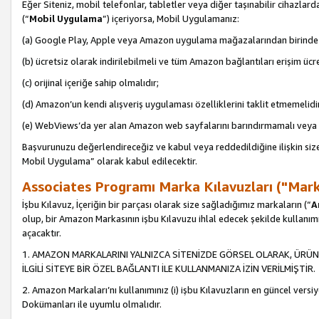
Eğer Siteniz, mobil telefonlar, tabletler veya diğer taşınabilir cihazlar
(“
Mobil Uygulama
”) içeriyorsa, Mobil Uygulamanız:
(a) Google Play, Apple veya Amazon uygulama mağazalarından birinde 
(b) ücretsiz olarak indirilebilmeli ve tüm Amazon bağlantıları erişim ücre
(c) orijinal içeriğe sahip olmalıdır;
(d) Amazon’un kendi alışveriş uygulaması özelliklerini taklit etmemelidi
(e) WebViews’da yer alan Amazon web sayfalarını barındırmamalı veya
Başvurunuzu değerlendireceğiz ve kabul veya reddedildiğine ilişkin si
Mobil Uygulama” olarak kabul edilecektir.
Associates Programı Marka Kılavuzları ("Mark
İşbu Kılavuz, İçeriğin bir parçası olarak size sağladığımız markaların (“
A
olup, bir Amazon Markasının işbu Kılavuzu ihlal edecek şekilde kullanım
açacaktır.
1. AMAZON MARKALARINI YALNIZCA SİTENİZDE GÖRSEL OLARAK, ÜRÜN
İLGİLİ SİTEYE BİR ÖZEL BAĞLANTI İLE KULLANMANIZA İZİN VERİLMİŞTİR.
2. Amazon Markaları’nı kullanımınız (i) işbu Kılavuzların en güncel versiy
Dokümanları ile uyumlu olmalıdır.