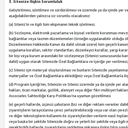
3. Sitenize İlişkin Sorumluluk
Geliştirilmesi, işletilmesi ve sürdürülmesi ve üzerinde ya da içinde yer ve
aşağıdakilerden yalnızca siz sorumlu olacaksınız:
(a) Siteniz’in ve ilgili tüm ekipmanın teknik işletmesi;
(b) Sözleşme, elektronik pazarlama ve kişisel verilerin korunması mevzua
bağlantılar veya tazmin düzenlemeleri (örneğin uygulanabilir olduğu ölç
Düzenlenmesi Hakkında Kanun da dahil olmak üzere) tüm geçerli kanunlar, y
uygulama kuralları, sektör standartları, düzenleyici kurallar, yargı kararl
bir kişi veya kurum arasındaki bir sözleşmeye (Sitenizi sunucusunda barı
dahil) uygun olarak Sitenizde Özel Bağlantılara ve İçeriğe yer verilmesi;
(c) Siteniz için materyal oluşturulması ve bunların Sitenizde yayınlanmas
materyaller ve Özel Bağlantılara eklediğiniz veya Özel Bağlantılarla ili
(d) Program İçeriği’nin, Sitenizin ve Siteniz üzerinde ya da içinde yer al
hakları, ticari markalar, gizlilik, aleniyet veya diğer fikri mülkiyet hak
Associates Sahteciliğe Karşı Politikası’na uyumun gözetilmesi
(e) geçerli hallerde, üçüncü şahısların (biz ve diğer reklam verenler dah
ziyaretçilerin tarayıcılarına çerez yerleştirebileceği veya var olan çerezler
ve diğer teknolojilerin kullanımı ile ziyaretçilerden verilerin nasıl toplandı
veya başka bir şekilde Sitenizde doğru ve yeterli bir şekilde veya ilgili 
gerektirdiği hallerde ziyaretçilerin reddetme imkanına ilişkin bilgi sunul