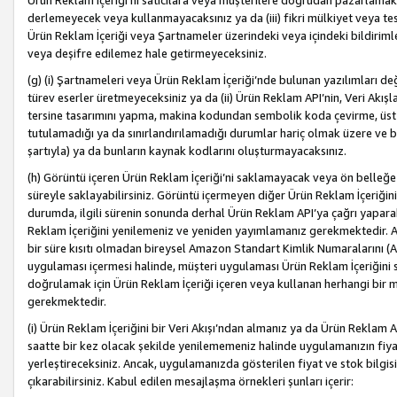
Ürün Reklam İçeriği’ni satıcılara veya müşterilere doğrudan pazarlamak, 
derlemeyecek veya kullanmayacaksınız ya da (iii) fikri mülkiyet veya tesci
Ürün Reklam İçeriği veya Şartnameler üzerindeki veya içindeki bildiri
veya deşifre edilemez hale getirmeyeceksiniz.
(g) (i) Şartnameleri veya Ürün Reklam İçeriği’nde bulunan yazılımları d
türev eserler üretmeyeceksiniz ya da (ii) Ürün Reklam API’nin, Veri Akışla
tersine tasarımını yapma, makina kodundan sembolik koda çevirme, üst
tutulamadığı ya da sınırlandırılamadığı durumlar hariç olmak üzere ve b
şartıyla) ya da bunların kaynak kodlarını oluşturmayacaksınız.
(h) Görüntü içeren Ürün Reklam İçeriği’ni saklamayacak veya ön belleğe 
süreyle saklayabilirsiniz. Görüntü içermeyen diğer Ürün Reklam İçeriğin
durumda, ilgili sürenin sonunda derhal Ürün Reklam API’ya çağrı yaparak
Reklam İçeriğini yenilemeniz ve yeniden yayımlamanız gerekmektedir. Ak
bir süre kısıtı olmadan bireysel Amazon Standart Kimlik Numaralarını (AS
uygulaması içermesi halinde, müşteri uygulaması Ürün Reklam İçeriğin
doğrulamak için Ürün Reklam İçeriği içeren veya kullanan herhangi bir m
gerekmektedir.
(i) Ürün Reklam İçeriğini bir Veri Akışı’ndan almanız ya da Ürün Reklam
saatte bir kez olacak şekilde yenilememeniz halinde uygulamanızın fiya
yerleştireceksiniz. Ancak, uygulamanızda gösterilen fiyat ve stok bilgis
çıkarabilirsiniz. Kabul edilen mesajlaşma örnekleri şunları içerir: