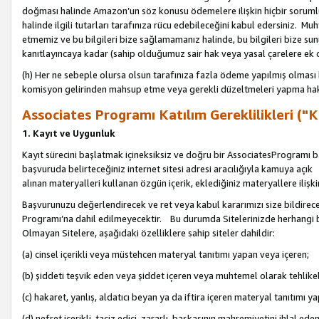
doğması halinde Amazon’un söz konusu ödemelere ilişkin hiçbir soru
halinde ilgili tutarları tarafınıza rücu edebileceğini kabul edersiniz. Muh
etmemiz ve bu bilgileri bize sağlamamanız halinde, bu bilgileri bize su
kanıtlayıncaya kadar (sahip olduğumuz sair hak veya yasal çarelere ek 
(h) Her ne sebeple olursa olsun tarafınıza fazla ödeme yapılmış olması 
komisyon gelirinden mahsup etme veya gerekli düzeltmeleri yapma hakkı
Associates Programı Katılım Gereklilikleri ("Ka
1. Kayıt ve Uygunluk
Kayıt sürecini başlatmak içineksiksiz ve doğru bir AssociatesProgramı ba
başvuruda belirteceğiniz internet sitesi adresi aracılığıyla kamuya aç
alınan materyalleri kullanan özgün içerik, eklediğiniz materyallere ilişk
Başvurunuzu değerlendirecek ve ret veya kabul kararımızı size bildirece
Programı’na dahil edilmeyecektir. Bu durumda Sitelerinizde herhangi b
Olmayan Sitelere, aşağıdaki özelliklere sahip siteler dahildir:
(a) cinsel içerikli veya müstehcen materyal tanıtımı yapan veya içeren;
(b) şiddeti teşvik eden veya şiddet içeren veya muhtemel olarak tehlikel
(c) hakaret, yanlış, aldatıcı beyan ya da iftira içeren materyal tanıtımı y
(d) nefret içerikli, taciz edici, zararlı, başkasının mahremiyetini ihlal eden