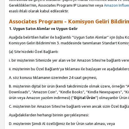
Gereklilikleri’nin, Associates Programı IP Lisansı’nın veya
Amazon Influen
esaslı ihlali olarak kabul edilecektir.
Associates Programı - Komisyon Geliri Bildiri
1. Uygun Satın Alımlar ve Uygun Gelir
Aşağıda belirtilen haller ile bağlantılı “Uygun Satın Alımlar” için (işbu K
Komisyon Geliri Bildirimi’nin 3. maddesinde tanımlanan Standart Komis
(a) Site’nizdeki Özel Bağlantı:
i. bir müşterinin Sitenizde yer alan ve bir Amazon Sitesi’ne bağlantı ver
ii. müşterinin bu Özel Bağlantı’ya tıklaması ile başlayan ve aşağıdakile
A. söz konusu tıklamanın üzerinden 24 saat geçmesi,
B. müşterinin dijital bir ürün (kendi takdirimizde olmak üzere, örneğ
Downloads”, “Amazon Coin”, “Kindle Books”, “Kindle Newspapers”, “Kind
ürün veya Amazon yazılım indirmesi) (“
Dijital Ürün
”) olmayanbir Ürün i
C. müşterinin bir Amazon Sitesi’ne bağlantı veren ancak sizin Özel Bağla
Aşağıdakilerden herhangi birinin gerçekleşmesi:
D. müşterinin Şimdi Al özelliğimiz ile bir Ürün satın alması, veya