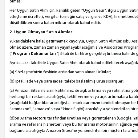
olması.
Her Uygun Satın Alım için, karşılık gelen “Uygun Gelir”, ilgili Uygun Satın
elleçleme ücretleri, vergiler (örneğin satış vergisi ve KDV), hizmet bedell
düşüldükten sonra kalan miktar olarak kabul edilir.
2. Uygun Olmayan Satın Alımlar
Yukarıdakilere halel getirmemek kaydıyla, Uygun Satın Alımlar, işbu Ass
olmak üzere, zaman zaman yayınlayabileceğimiz ve Associates Programı’
(“
Program Dokümanları
”) ihlali ile birlikte gerçekleştirilmesi halinde
Ayrıca, aksi takdirde Uygun Satın Alım olarak kabul edilebilecek aşağıda
(a) Sözleşme’nizin feshinin ardından satın alınan Ürünler;
(b) iptal, iade veya para iadesi talebi başlatılmış Ürün siparişleri;
(c) Amazon Sitesi’ne sizin katılımınız ile açık artırma veya satın alma yol
herhangi bir reklam aracılığıyla, teklif verme veya açık artırmalara ka
(aşağıdaki bağlantılar aracılığıyla markalarımızın tahdidi olmayan bir lis
“ammazon", “amaozn" veya “kindel" gibi) aracılığıyla yönlendirilen bir 
(d)bir Arama Motoru tarafından üretilen veya görüntülenen (Google, Ya
arama ve referans hizmetleri veya bu tür arama motorlarının ağında yer 
bağlantı aracılığıyla Amazon Sitesi’ne yönlendirilen bir müşteri tarafınd