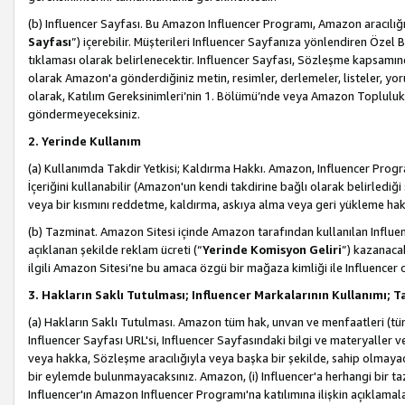
(b) Influencer Sayfası. Bu Amazon Influencer Programı, Amazon aracılığı
Sayfası
”) içerebilir. Müşterileri Influencer Sayfanıza yönlendiren Özel B
tıklaması olarak belirlenecektir. Influencer Sayfası, Sözleşme kapsamınd
olarak Amazon'a gönderdiğiniz metin, resimler, derlemeler, listeler, yorum
olarak, Katılım Gereksinimleri’nin 1. Bölümü’nde veya Amazon Topluluk Ku
göndermeyeceksiniz.
2. Yerinde Kullanım
(a) Kullanımda Takdir Yetkisi; Kaldırma Hakkı. Amazon, Influencer Progra
İçeriğini kullanabilir (Amazon'un kendi takdirine bağlı olarak belirledi
veya bir kısmını reddetme, kaldırma, askıya alma veya geri yükleme hakkı
(b) Tazminat. Amazon Sitesi içinde Amazon tarafından kullanılan Influencer
açıklanan şekilde reklam ücreti (“
Yerinde Komisyon Geliri
”) kazanaca
ilgili Amazon Sitesi’ne bu amaca özgü bir mağaza kimliği ile Influencer 
3. Hakların Saklı Tutulması; Influencer Markalarının Kullanımı;
(a) Hakların Saklı Tutulması. Amazon tüm hak, unvan ve menfaatleri (tüm 
Influencer Sayfası URL'si, Influencer Sayfasındaki bilgi ve materyaller
veya hakka, Sözleşme aracılığıyla veya başka bir şekilde, sahip olmayac
bir eylemde bulunmayacaksınız. Amazon, (i) Influencer'a herhangi bir t
Influencer'ın Amazon Influencer Programı'na katılımına ilişkin açıklamal