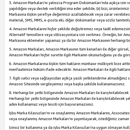
3. Amazon Markaları’nı yalnızca Program Dokümanları’nda açıkça izin ver
yapıldığını veya destek verildiğini ima eder şekilde; (ii) bizi, ürünlerim
Markasına ilişkin şerefiye değerimizi azaltabilecek veya zarar verebilec
material, SMS, MMS, e-posta eki, diğer dokümanlar veya sözlü tanıtıml
4. Amazon Markalarını hiçbir şekilde değiştiremez veya tadil edemezsin
Alternatif temsillere veya stilizasyonlara izin verilmez. Örneğin, bir A
Markasına eklemeler yapamaz ya da bir Amazon Markasının herhangi bir
5. Amazon Markaları, Amazon Markasının tüm kenarları ile diğer görsel, 
Amazon Markaları hiçbir surette ilgili Markanın okunurluğunu ya da görü
6. Amazon Markalarına ilişkin tüm hakların münhasır mülkiyeti bize aitt
menfaatimize hüküm ifade edecektir. Amazon Markaları ile ilgili hakları
7. İlgili satıcı veya sağlayıcıdan açıkça yazılı yetkilendirme almadığınız s
Amazon Sitesinde sergileyemez veya başka şekilde kullanamazsınız.
8. Herhangi bir yetki bölgesinde Amazon Markaları ile karıştırılabilecek
Herhangi bir yetki bölgesinde Amazon Markaları ile karıştırılabilecek şek
adını kullanamaz veya tescili için başvuramazsınız.
İşbu Marka Kılavuzları’nı ve onaylanmış Amazon Markalarını, AssociatesSi
veya onaylanmış Amazon Markaları’nı yayımlayarak, istediğimiz zaman v
İzinsiz bir kullanıma ya da işbu Marka Kılavuzları’na uygun olmayan kul