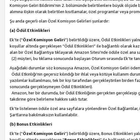
Komisyon Geliri Bildirimi’nin 2. bölümünde belirtilenlere büyük ölçüde 
alımına ilişkin olarak belirtilen kısıtlamalar, özel programlar veya pro
Şu anda geçerli olan Özel Komisyon Gelirleri şunlardır:
(a) Ödül Etkinlikleri
Ek’te (“
Özel Komisyon Geliri
”) belirtildiği üzere, Ödül Etkinlikleri ya
koşullar altında gerçekleşen “Ödül Etkinlikleri” ile bağlantılı olarak kaza
alan bir Özel Bağlantıya tıklayarak Amazon Sitesi’nde ödüle özel ana s
(2) müşteri, bu tıklama sonucunda başlayan Oturum sırasında Ek’te ta
Aşağıdaki durumlar söz konusuysa Amazon, Özel Komisyon Geliri öde
Ödül Etkinliği’nin geçersiz kılındığı bir ihlal veya kötüye kullanım dur
yazılımlar kullanılması, tek bir kişi tarafından gerçekleştirilen birden f
sonucunda gerçekleşmeyen Ödül Etkinlikleri).
Amazon, her bir durumda, bir Ödül Etkinliğinin gerçekten gerçekleşip 
takdirine göre belirleme hakkını saklı tutar.
Ek’te listelenen ödüle özel ana sayfalara yönlendiren Özel Bağlantılar, i
Şartlarına bakılmaksızın kullanılabilir.
(b) Bonus Etkinlikleri
Ek’te (“
Özel Komisyon Geliri
”) belirtildiği üzere, Bonus Etkinlikleri 
koşullar altında gerçekleşen “
Bonus Etkinlikleri
” ile bağlantılı olarak 