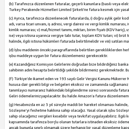
(b) Tarafınızca düzenlenen faturalar, geçerli kanunlara (basılı veya ele
Turkey Perakende Hizmetleri Limited Şirketi’ne fatura kesmek için yasal
(c) Ayrıca, tarafınızca düzenlenecek faturalarda, i) doğru aylık gelir kodu
adı, varsa ticari unvanı, iş adresi, vergi dairesi ve vergi kimlik numarası,
kimlik numarası; v) mal/hizmet tanımı, miktarı, birim fiyatı (KDV hariç)
ise) veya istisna uyarınca vergiye tabi tutar, toplam KDV tutarı; vi) brüt 
halinde, ilgili istisna hükümleri faturada belirtilmelidir ve viii) satılan 
(d) İşbu maddenin önceki paragraflarında belirtilen gerekliliklerden he
işbu maddeye uygun bir fatura düzenlemeniz gerekecektir.
(e) Kazandığınız Komisyon Gelirlerini doğrudan bize bildirdiğiniz banka
sahibinin adını hesapta belirtildiği şekilde bildirmeniz gerekmektedir. 
(f) Türkiye’de ikamet eden ve 193 sayılı Gelir Vergisi Kanunu Mükerrer 
hususa dair gerekli bilgi ve belgeleri eksiksiz ve zamanında sağlamanız
tanımlayıcı numaranız hakkındaki bilgilendirme süreci sonrasında fatur
Geliri ödemelerinizyapılacaktır. Bu halde Amazon’a fatura düzenlemem
(g) Hesabınızda en az 3 yıl süreyle maddi bir hareket olmaması halinde
Sözleşme’yi feshetme hakkına sahip olacağız. Yasal olarak işbu Sözl
sahip olacağımız vergileri kesebilir veya tevkifat uygulayabiliriz. İlgil
kapsamında tarafınıza borçlu olunan tutarlara istinaden eksiksiz ödeme
ancak bununla sınırlı olmamak üzere herhangi bir yasal düzenleme kap