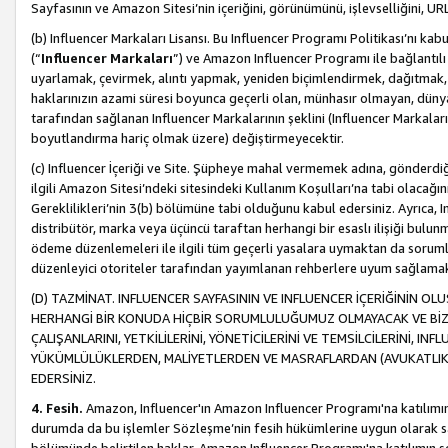
Sayfasının ve Amazon Sitesi’nin içeriğini, görünümünü, işlevselliğini, URL'
(b) Influencer Markaları Lisansı. Bu Influencer Programı Politikası’nı kab
(“
Influencer Markaları
”) ve Amazon Influencer Programı ile bağlantı
uyarlamak, çevirmek, alıntı yapmak, yeniden biçimlendirmek, dağıtmak, il
haklarınızın azami süresi boyunca geçerli olan, münhasır olmayan, dünya
tarafından sağlanan Influencer Markalarının şeklini (Influencer Markal
boyutlandırma hariç olmak üzere) değiştirmeyecektir.
(c) Influencer İçeriği ve Site. Şüpheye mahal vermemek adına, gönderdiğin
ilgili Amazon Sitesi’ndeki sitesindeki Kullanım Koşulları’na tabi olacağı
Gereklilikleri’nin 3(b) bölümüne tabi olduğunu kabul edersiniz. Ayrıca, Inf
distribütör, marka veya üçüncü taraftan herhangi bir esaslı ilişiği bul
ödeme düzenlemeleri ile ilgili tüm geçerli yasalara uymaktan da soruml
düzenleyici otoriteler tarafından yayımlanan rehberlere uyum sağlama
(D) TAZMİNAT. INFLUENCER SAYFASININ VE INFLUENCER İÇERİĞİNİN OL
HERHANGİ BİR KONUDA HİÇBİR SORUMLULUĞUMUZ OLMAYACAK VE BİZİ, B
ÇALIŞANLARINI, YETKİLİLERİNİ, YÖNETİCİLERİNİ VE TEMSİLCİLERİNİ, IN
YÜKÜMLÜLÜKLERDEN, MALİYETLERDEN VE MASRAFLARDAN (AVUKATLIK 
EDERSİNİZ.
4. Fesih.
Amazon, Influencer'ın Amazon Influencer Programı'na katılımını a
durumda da bu işlemler Sözleşme’nin fesih hükümlerine uygun olarak sağl