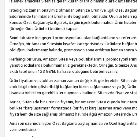
izlemek amacıyla Sitenize gelen kullanıcılara dinamik olarak alt etiketl
İstediğiniz zaman onayımız olmadan Sitenize Ürün (ve ilgili Özel Bağlantı
Bildiriminde tanımlanan) Ürünler ile bağlantılı olmalıdır. Ürün listeleri
konusu Özel Bağlantıyla ilgili ek, özgün içerik bulunmalıdır.Ürün listele
(örneğin Gıda Ürünleri bölümü) kapsar.
Sınırlı bir süre için geçerli promosyonlara olan bağlantıların ve refera
Örneğin, bir Amazon Sitesinin kıyafet kategorisindeki Ürünlere bağlant
olduğunu belirtmeniz halinde, promosyon sona erdikten hemen sonra %15
Herhangi bir Ürün, Amazon Sitesi veya politikalarımız, promosyonlarımız
yanıltıcı iddialarda bulunmamanız gerekmektedir. Örneğin, Sitenize Amazon
akıllı telefonun 128 GB’lık hafızası olduğunu belirtemezsiniz.
Ürün fiyatları ve stokları zaman zaman değişiklik gösterebilir. Sitenizde 
stok bilgilerinin gösterildiği bağlantıyı bizim sağlamamız veya (b) Ürün f
Lisansta belirtilen gerekliliklere uymanız halinde, Sitenizde fiyat ve stok 
Ayrıca, Sitenizde bir Ürün’ün fiyatını, bir Amazon Sitesi dışında bir inte
birlikte “karşılaştırma” formatında (bir fiyat karşılaştırma aracı veya 
fiyatı hem de size sağlamış olmamız halinde ilgili Amazon Sitesi’nde Ür
Amazon üzerinde hiçbir Özel Bağlantı paylaşmamalı ve Özel Bağlantılar
vermemelisiniz.