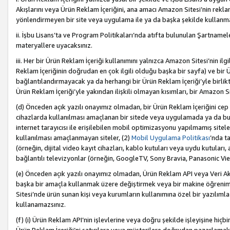
Akışlarını veya Ürün Reklam İçeriğini, ana amacı Amazon Sitesi’nin rek
yönlendirmeyen bir site veya uygulama ile ya da başka şekilde kullanm
ii. İşbu Lisans’ta ve Program Politikaları’nda atıfta bulunulan Şartnamel
materyallere uyacaksınız.
iii. Her bir Ürün Reklam İçeriği kullanımını yalnızca Amazon Sitesi’nin ilg
Reklam İçeriğinin doğrudan en çok ilgili olduğu başka bir sayfa) ve bir Ü
bağlantılandırmayacak ya da herhangi bir Ürün Reklam İçeriği’yle birli
Ürün Reklam İçeriği’yle yakından ilişkili olmayan kısımları, bir Amazon Sit
(d) Önceden açık yazılı onayımız olmadan, bir Ürün Reklam İçeriğini cep 
cihazlarda kullanılması amaçlanan bir sitede veya uygulamada ya da bunl
internet tarayıcısı ile erişilebilen mobil optimizasyonu yapılmamış sitel
kullanılması amaçlanmayan siteler, (2)
Mobil Uygulama Politikası
’nda t
(örneğin, dijital video kayıt cihazları, kablo kutuları veya uydu kutuları,
bağlantılı televizyonlar (örneğin, GoogleTV, Sony Bravia, Panasonic Vier
(e) Önceden açık yazılı onayımız olmadan, Ürün Reklam API veya Veri Ak
başka bir amaçla kullanmak üzere değiştirmek veya bir makine öğrenim
Sitesi’nde ürün sunan kişi veya kurumların kullanımına özel bir yazılım
kullanamazsınız.
(f) (i) Ürün Reklam API’nin işlevlerine veya doğru şekilde işleyişine h