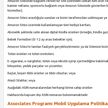
Amazon Sitesinde bağlantı verilen bir site üzerinden satılan tüm ürün ve
banner reklamı, sponsorlu bağlantı veya Amazon Sitesinde gösterilen başk
hizmetler);
Amazon Sitesi aracılığıyla sunulan ve bizim tarafımızdan satılmayan ya
Amazon Sitesi üzerinde kullanılamayan tüm hediye kartları;
Abonelik şeklinde satın alınan dijital Kindle ürünleri (örneğin, Kindle gaz
Bebek formülleri (0-12 ay arası bebekler için);
Amazon Sitesi’ni tanıtan faaliyeti gerçekleştirmeniz ya da Sitenizin bizi
Tütün ürünleri ve tütün üreticileri;
E-sigaralar, e-nargileler, tütün veya nikotin içerip içermediğine bakılmaks
bileşenler, yedek parçalar ve çözümler;
İlaçlar, beşeri tıbbi ürünler ve tıbbi cihazlar; veya
Ateşli Silahlar; veya
Aşağıdaki ASIN numaralarından herhangi birine sahip ürünler:
Halihazırda kapsam dışı ASIN numarası bulunmamaktadır.
Associates Programı Mobil Uygulama Politika