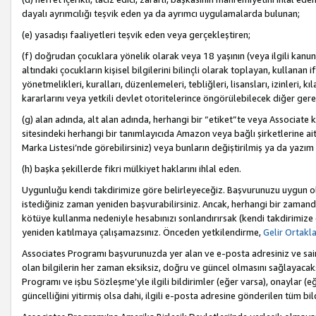
dayalı ayrımcılığı teşvik eden ya da ayrımcı uygulamalarda bulunan;
(e) yasadışı faaliyetleri teşvik eden veya gerçekleştiren;
(f) doğrudan çocuklara yönelik olarak veya 18 yaşının (veya ilgili kanun
altındaki çocukların kişisel bilgilerini bilinçli olarak toplayan, kullana
yönetmelikleri, kuralları, düzenlemeleri, tebliğleri, lisansları, izinleri, k
kararlarını veya yetkili devlet otoritelerince öngörülebilecek diğer gerekl
(g) alan adında, alt alan adında, herhangi bir “etiket”te veya Associate
sitesindeki herhangi bir tanımlayıcıda Amazon veya bağlı şirketlerine ai
Marka Listesi’nde görebilirsiniz) veya bunların değiştirilmiş ya da yazım
(h) başka şekillerde fikri mülkiyet haklarını ihlal eden.
Uygunluğu kendi takdirimize göre belirleyeceğiz. Başvurunuzu uygun o
istediğiniz zaman yeniden başvurabilirsiniz. Ancak, herhangi bir zaman
kötüye kullanma nedeniyle hesabınızı sonlandırırsak (kendi takdirimiz
yeniden katılmaya çalışamazsınız. Önceden yetkilendirme,
Gelir Ortakl
Associates Programı başvurunuzda yer alan ve e-posta adresiniz ve sair ileti
olan bilgilerin her zaman eksiksiz, doğru ve güncel olmasını sağlayacaks
Programı ve işbu Sözleşme’yle ilgili bildirimler (eğer varsa), onaylar (eğ
güncelliğini yitirmiş olsa dahi, ilgili e-posta adresine gönderilen tüm bil