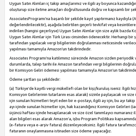
Uygun Satın Alımları iç takip amaçlarımız ve ilgili ay boyunca kazandığ
oluşturup size iletme amaçları doğrultusunda doğru ve kapsamlı bir şek
AssociatesProgramı’na başarılı bir şekilde kayıt yaptırmanız kaydıyla (
değerlendirilecektir), aşağıda belirtilen geçerli tevkifat veya kesintilere
indirilen (hangisi geçerliyse) Uygun Satın Alımlar için size aylık bazda 
Uygun Satın Alımlar için Türk Lirası cinsinden ödenecektir. Herhangi b
tarafından yapılacak vergi bilgilerinin doğrulanması neticesinde verile
yapılması tamamıyla Amazon’un takdirindedir.
Associates Programı’na katılımınız sürecinde Amazon sizden periyodik verg
durumlarda, talep tarihi ile Amazon tarafından vergi bilgilerinin doğru
bir Komisyon Geliri ödemesi yapılması tamamıyla Amazon’un takdirinde
Ödeme şartları şu şekildedir:
(a) Türkiye’de kayıtlı vergi mükellefi olan bir kişi/kuruluş iseniz: İlgili
Komisyon Gelirlerinin tutarlarını esas alarak) sizinle paylaşacak ve siz
için sunulan hizmetleri teyit eden bir e-postayı, ilgili ay için, bu ayı 
ayı içinde sunulan hizmetler için, hak kazandığınız Komisyon Gelirleri (i
üçüncü haftası içinde hesaplanacak ve size özel tanımlayıcı numaranız ile
alan bilgileri esas alarak Amazon’a, işbu Program Politikası kapsamında a
(e-fatura veya e-arşiv fatura) düzenleyeceksiniz. İlgili fatura tarafımı
faturanın onaylanmasına istinaden size ödeme yapacağız.