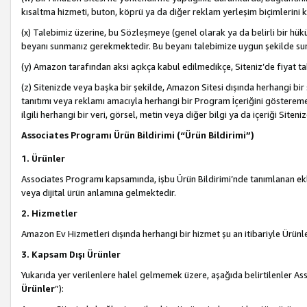
kısaltma hizmeti, buton, köprü ya da diğer reklam yerleşim biçimlerini 
(x) Talebimiz üzerine, bu Sözleşmeye (genel olarak ya da belirli bir hük
beyanı sunmanız gerekmektedir. Bu beyanı talebimize uygun şekilde sunma
(y) Amazon tarafından aksi açıkça kabul edilmedikçe, Siteniz’de fiyat tak
(z) Sitenizde veya başka bir şekilde, Amazon Sitesi dışında herhangi bi
tanıtımı veya reklamı amacıyla herhangi bir Program İçeriğini gösterem
ilgili herhangi bir veri, görsel, metin veya diğer bilgi ya da içeriği Si
Associates Programı Ürün Bildirimi (“Ürün Bildirimi”)
1. Ürünler
Associates Programı kapsamında, işbu Ürün Bildirimi’nde tanımlanan ekle
veya dijital ürün anlamına gelmektedir.
2. Hizmetler
Amazon Ev Hizmetleri dışında herhangi bir hizmet şu an itibariyle Ürünl
3. Kapsam Dışı Ürünler
Yukarıda yer verilenlere halel gelmemek üzere, aşağıda belirtilenler Ass
Ürünler
”):