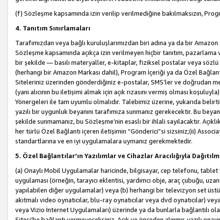
(f) Sözleşme kapsamında izin verilip verilmediğine bakılmaksızın, Progr
4. Tanıtım Sınırlamaları
Tarafımızdan veya bağlı kuruluşlarımızdan biri adına ya da bir Amazon 
Sözleşme kapsamında açıkça izin verilmeyen hiçbir tanıtım, pazarlama v
bir şekilde — basılı materyaller, e-kitaplar, fiziksel postalar veya söz
(herhangi bir Amazon Markası dahil), Program İçeriği ya da Özel Bağlant
Siteleriniz üzerinden gönderdiğiniz e-postalar, SMS’ler ve doğrudan mesaj
(yani alıcının bu iletişimi almak için açık rızasını vermiş olması koşul
Yönergeleri ile tam uyumlu olmalıdır. Talebimiz üzerine, yukarıda belir
yazılı bir uygunluk beyanını tarafımıza sunmanız gerekecektir. Bu beyanı
şekilde sunmamanız, bu Sözleşme’nin esaslı bir ihlali sayılacaktır. Açık
her türlü Özel Bağlantı içeren iletişimin “Gönderici”si sizsiniz;(ii) Asso
standartlarına ve en iyi uygulamalara uymanız gerekmektedir.
5. Özel Bağlantılar’ın Yazılımlar ve Cihazlar Aracılığıyla Dağıtılm
(a) Onaylı Mobil Uygulamalar haricinde, bilgisayar, cep telefonu, tablet 
uygulaması (örneğin, tarayıcı eklentisi, yardımcı obje, araç çubuğu, uzan
yapılabilen diğer uygulamalar) veya (b) herhangi bir televizyon set üstü k
akıtmalı video oynatıcılar, blu-ray oynatıcılar veya dvd oynatıcılar) ve
veya Vizio İnternet Uygulamaları) üzerinde ya da bunlarla bağlantılı o
Sitesi’be bağlantı vermeyeceksiniz. Açık ve önceden alınmış yazılı onay