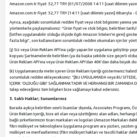
Amazon.com.tr Fiyat: 32,77 TRY (01/07/2008 14:11 [saat dilimini yazın] 
Amazon.com.tr Fiyat: 32,77 TRY (14:11 [saat dilimini yazın] itibarıyla - 
Ayrıca, aşağıdaki sorumluluk reddini fiyat veya stok bilgisinin yanına yer
yöntemlerle paylaşmalısınız: “Ürün fiyat ve stok bilgisi, belirtilen tarih
[lütfen uygulanabilir olduğu ölçüde ilgili Amazon Siteleri’ni girin] göste
fazla bilgi”, son kullanıcıların sorumluluk reddini okumaları için bir yön
(j) Siz veya Ürün Reklam API’ına çağrı yapan bir uygulama geliştirip ya
kopyası Şartnamelerde belirtilen (ya da başka şekilde size geçerli olduğ
Ürün Reklam API’ına veya Ürün Reklam API’dan 40K’dan daha büyük do
(k) Uygulamanızda metin içeren Ürün Reklam İçeriği göstermeniz halinde
sorumluluk reddini ekleyeceksiniz: “[BU UYGULAMADA veya BU SİTEDE,
İÇERİK ‘OLDUĞU GİBİ’ SAĞLANMAKTADIR VE HERHANGİ BİR ZAMANDA DEĞİŞ
talep edeceğimiz tüm bilgileri bize sağlamayı kabul edersiniz.
3. Saklı Haklar; Sunumlarınız
Burada açıkça belirtilen sınırlı lisanslar dışında, Associates Programı, Ö
Ürün Reklam İçeriği, bize ait olan veya işlettiğimiz alan adları, herhangi
bağlı şirketlerimizin ticari markaları ve logoları (Amazon Markaları dah
fikri mülkiyet ve teknolojilere (uygulama program ara yüzleri, yazılım gel
mülkiyet ve menfaatlerimiz (fikri mülkiyet hakları ve tescilli haklar dahil)