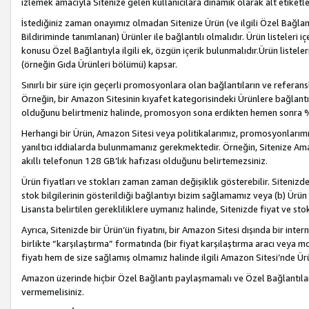
izlemek amacıyla Sitenize gelen kullanıcılara dinamik olarak alt etiketl
İstediğiniz zaman onayımız olmadan Sitenize Ürün (ve ilgili Özel Bağlantı
Bildiriminde tanımlanan) Ürünler ile bağlantılı olmalıdır. Ürün listeleri
konusu Özel Bağlantıyla ilgili ek, özgün içerik bulunmalıdır.Ürün listele
(örneğin Gıda Ürünleri bölümü) kapsar.
Sınırlı bir süre için geçerli promosyonlara olan bağlantıların ve refera
Örneğin, bir Amazon Sitesinin kıyafet kategorisindeki Ürünlere bağlant
olduğunu belirtmeniz halinde, promosyon sona erdikten hemen sonra %15
Herhangi bir Ürün, Amazon Sitesi veya politikalarımız, promosyonlarımız
yanıltıcı iddialarda bulunmamanız gerekmektedir. Örneğin, Sitenize Amazon
akıllı telefonun 128 GB’lık hafızası olduğunu belirtemezsiniz.
Ürün fiyatları ve stokları zaman zaman değişiklik gösterebilir. Sitenizde 
stok bilgilerinin gösterildiği bağlantıyı bizim sağlamamız veya (b) Ürün f
Lisansta belirtilen gerekliliklere uymanız halinde, Sitenizde fiyat ve stok 
Ayrıca, Sitenizde bir Ürün’ün fiyatını, bir Amazon Sitesi dışında bir inte
birlikte “karşılaştırma” formatında (bir fiyat karşılaştırma aracı veya 
fiyatı hem de size sağlamış olmamız halinde ilgili Amazon Sitesi’nde Ür
Amazon üzerinde hiçbir Özel Bağlantı paylaşmamalı ve Özel Bağlantılar
vermemelisiniz.