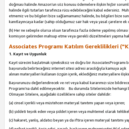
doğması halinde Amazon’un söz konusu ödemelere ilişkin hiçbir soru
halinde ilgili tutarları tarafınıza rücu edebileceğini kabul edersiniz. Muh
etmemiz ve bu bilgileri bize sağlamamanız halinde, bu bilgileri bize su
kanıtlayıncaya kadar (sahip olduğumuz sair hak veya yasal çarelere ek 
(h) Her ne sebeple olursa olsun tarafınıza fazla ödeme yapılmış olması 
komisyon gelirinden mahsup etme veya gerekli düzeltmeleri yapma hakkı
Associates Programı Katılım Gereklilikleri ("Ka
1. Kayıt ve Uygunluk
Kayıt sürecini başlatmak içineksiksiz ve doğru bir AssociatesProgramı ba
başvuruda belirteceğiniz internet sitesi adresi aracılığıyla kamuya aç
alınan materyalleri kullanan özgün içerik, eklediğiniz materyallere ilişk
Başvurunuzu değerlendirecek ve ret veya kabul kararımızı size bildirece
Programı’na dahil edilmeyecektir. Bu durumda Sitelerinizde herhangi b
Olmayan Sitelere, aşağıdaki özelliklere sahip siteler dahildir:
(a) cinsel içerikli veya müstehcen materyal tanıtımı yapan veya içeren;
(b) şiddeti teşvik eden veya şiddet içeren veya muhtemel olarak tehlikel
(c) hakaret, yanlış, aldatıcı beyan ya da iftira içeren materyal tanıtımı y
(d) nefret içerikli, taciz edici, zararlı, başkasının mahremiyetini ihlal eden