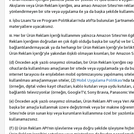
Akışlarını veya Ürün Reklam İçeriğini, ana amacı Amazon Sitesi’nin rek
yönlendirmeyen bir site veya uygulama ile ya da başka şekilde kullanm
ii. İşbu Lisans’ta ve Program Politikaları’nda atıfta bulunulan Şartnamel
materyallere uyacaksınız.
iii. Her bir Ürün Reklam İçeriği kullanımını yalnızca Amazon Sitesi’nin ilg
Reklam İçeriğinin doğrudan en çok ilgili olduğu başka bir sayfa) ve bir Ü
bağlantılandırmayacak ya da herhangi bir Ürün Reklam İçeriği’yle birli
Ürün Reklam İçeriği’yle yakından ilişkili olmayan kısımları, bir Amazon Sit
(d) Önceden açık yazılı onayımız olmadan, bir Ürün Reklam İçeriğini cep 
cihazlarda kullanılması amaçlanan bir sitede veya uygulamada ya da bunl
internet tarayıcısı ile erişilebilen mobil optimizasyonu yapılmamış sitel
kullanılması amaçlanmayan siteler, (2)
Mobil Uygulama Politikası
’nda t
(örneğin, dijital video kayıt cihazları, kablo kutuları veya uydu kutuları,
bağlantılı televizyonlar (örneğin, GoogleTV, Sony Bravia, Panasonic Vier
(e) Önceden açık yazılı onayımız olmadan, Ürün Reklam API veya Veri Ak
başka bir amaçla kullanmak üzere değiştirmek veya bir makine öğrenim
Sitesi’nde ürün sunan kişi veya kurumların kullanımına özel bir yazılım
kullanamazsınız.
(f) (i) Ürün Reklam API’nin işlevlerine veya doğru şekilde işleyişine h