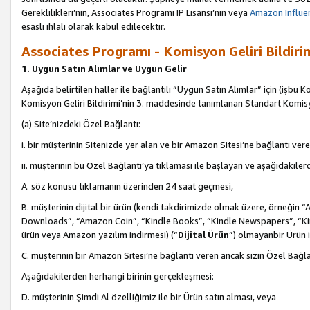
Gereklilikleri’nin, Associates Programı IP Lisansı’nın veya
Amazon Influen
esaslı ihlali olarak kabul edilecektir.
Associates Programı - Komisyon Geliri Bildiri
1. Uygun Satın Alımlar ve Uygun Gelir
Aşağıda belirtilen haller ile bağlantılı “Uygun Satın Alımlar” için (işbu K
Komisyon Geliri Bildirimi’nin 3. maddesinde tanımlanan Standart Komis
(a) Site’nizdeki Özel Bağlantı:
i. bir müşterinin Sitenizde yer alan ve bir Amazon Sitesi’ne bağlantı ver
ii. müşterinin bu Özel Bağlantı’ya tıklaması ile başlayan ve aşağıdakile
A. söz konusu tıklamanın üzerinden 24 saat geçmesi,
B. müşterinin dijital bir ürün (kendi takdirimizde olmak üzere, örneğ
Downloads”, “Amazon Coin”, “Kindle Books”, “Kindle Newspapers”, “Kind
ürün veya Amazon yazılım indirmesi) (“
Dijital Ürün
”) olmayanbir Ürün i
C. müşterinin bir Amazon Sitesi’ne bağlantı veren ancak sizin Özel Bağla
Aşağıdakilerden herhangi birinin gerçekleşmesi:
D. müşterinin Şimdi Al özelliğimiz ile bir Ürün satın alması, veya