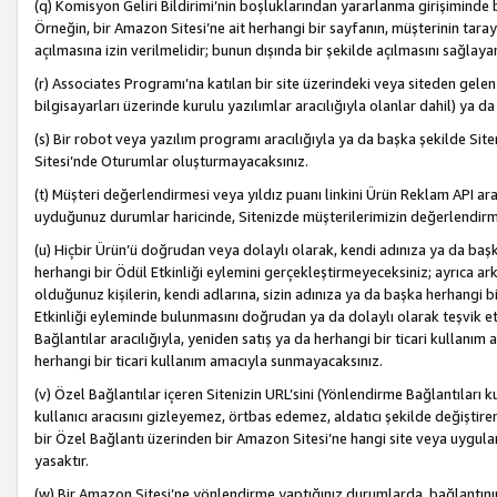
(q) Komisyon Geliri Bildirimi’nin boşluklarından yararlanma girişiminde
Örneğin, bir Amazon Sitesi’ne ait herhangi bir sayfanın, müşterinin tara
açılmasına izin verilmelidir; bunun dışında bir şekilde açılmasını sağlay
(r) Associates Programı’na katılan bir site üzerindeki veya siteden gele
bilgisayarları üzerinde kurulu yazılımlar aracılığıyla olanlar dahil) ya 
(s) Bir robot veya yazılım programı aracılığıyla ya da başka şekilde 
Sitesi’nde Oturumlar oluşturmayacaksınız.
(t) Müşteri değerlendirmesi veya yıldız puanı linkini Ürün Reklam API aracı
uyduğunuz durumlar haricinde, Sitenizde müşterilerimizin değerlendirme
(u) Hiçbir Ürün’ü doğrudan veya dolaylı olarak, kendi adınıza ya da başk
herhangi bir Ödül Etkinliği eylemini gerçekleştirmeyeceksiniz; ayrıca arkada
olduğunuz kişilerin, kendi adlarına, sizin adınıza ya da başka herhangi b
Etkinliği eyleminde bulunmasını doğrudan ya da dolaylı olarak teşvik 
Bağlantılar aracılığıyla, yeniden satış ya da herhangi bir ticari kullanı
herhangi bir ticari kullanım amacıyla sunmayacaksınız.
(v) Özel Bağlantılar içeren Sitenizin URL’sini (Yönlendirme Bağlantıları 
kullanıcı aracısını gizleyemez, örtbas edemez, aldatıcı şekilde değişti
bir Özel Bağlantı üzerinden bir Amazon Sitesi’ne hangi site veya uygula
yasaktır.
(w) Bir Amazon Sitesi’ne yönlendirme yaptığınız durumlarda, bağlantının