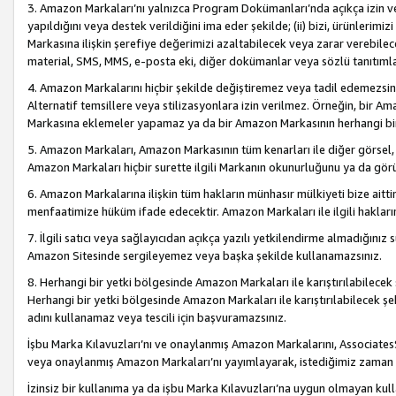
3. Amazon Markaları’nı yalnızca Program Dokümanları’nda açıkça izin ver
yapıldığını veya destek verildiğini ima eder şekilde; (ii) bizi, ürünlerim
Markasına ilişkin şerefiye değerimizi azaltabilecek veya zarar verebilec
material, SMS, MMS, e-posta eki, diğer dokümanlar veya sözlü tanıtıml
4. Amazon Markalarını hiçbir şekilde değiştiremez veya tadil edemezsin
Alternatif temsillere veya stilizasyonlara izin verilmez. Örneğin, bir A
Markasına eklemeler yapamaz ya da bir Amazon Markasının herhangi bir
5. Amazon Markaları, Amazon Markasının tüm kenarları ile diğer görsel, 
Amazon Markaları hiçbir surette ilgili Markanın okunurluğunu ya da görü
6. Amazon Markalarına ilişkin tüm hakların münhasır mülkiyeti bize aitt
menfaatimize hüküm ifade edecektir. Amazon Markaları ile ilgili hakları
7. İlgili satıcı veya sağlayıcıdan açıkça yazılı yetkilendirme almadığınız s
Amazon Sitesinde sergileyemez veya başka şekilde kullanamazsınız.
8. Herhangi bir yetki bölgesinde Amazon Markaları ile karıştırılabilecek
Herhangi bir yetki bölgesinde Amazon Markaları ile karıştırılabilecek şek
adını kullanamaz veya tescili için başvuramazsınız.
İşbu Marka Kılavuzları’nı ve onaylanmış Amazon Markalarını, AssociatesSi
veya onaylanmış Amazon Markaları’nı yayımlayarak, istediğimiz zaman v
İzinsiz bir kullanıma ya da işbu Marka Kılavuzları’na uygun olmayan kul