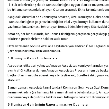
(1) Ek’te belirtilen şekilde Bonus Etkinliğine uygun olan bir müşteri, S
bu tıklama sonucunda başlayan Oturum sırasında Ek’te tanımlanan bon
Aşağıdaki durumlar söz konusuysa Amazon, Özel Komisyon Geliri öde
Bonus Etkinliğinin geçersiz kılındığı bir ihlal veya kötüye kullanım dur
yazılımlar kullanılması, tekrarlayan Bonus Etkinlikleri veya Sitenizdek
Amazon, her bir durumda, bir Bonus Etkinliğinin gerçekten gerçekleşip 
takdirine göre belirleme hakkını saklı tutar.
Ek’te listelenen bonusa özel ana sayfalara yönlendiren Özel Bağlantılar, 
Şartlarına bakılmaksızın kullanılabilir.
5. Komisyon Geliri Sınırlamaları
Associates etiketleri yalnızca Amazon Associates komisyonlarından yarar
aynı trafiği kullanarak hem Amazon Associates Programı hem de başka b
bağlantıları manipüle ederek veya birleştirerek), ücretleri alıkoymak 
alabiliriz.
Zaman zaman, Associate’larınStandart Komisyon Geliri veya Özel Komisy
vermemek adına (ve herhangi bir zaman dilimine bakılmaksızın), Amazon
durdurma veya değiştirme hakkını saklı tuttuğunu belirtiriz. Komisyon Gel
6. Komisyon Gelirlerinin Raporlanması ve Ödemeler