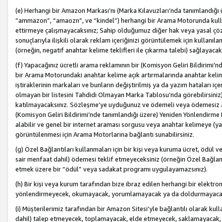
(e) Herhangi bir Amazon Markası’nı (Marka Kılavuzları’nda tanımlandığı ü
“ammazon”, “amaozn”, ve “kindel”) herhangi bir Arama Motorunda kulla
ettirmeye çalışmayacaksınız; Sahip olduğumuz diğer hak veya yasal çöz
sonuçlarıyla ilişkili olarak reklam içeriğinizi görüntülemek için kullanıl
(örneğin, negatif anahtar kelime teklifleri ile çıkarma talebi) sağlayaca
(f) Yapacağınız ücretli arama reklamının bir (Komisyon Geliri Bildirimi’
bir Arama Motorundaki anahtar kelime açık artırmalarında anahtar kelim
iştiraklerinin markaları ve bunların değiştirilmiş ya da yazım hataları iç
olmayan bir listesini Tahdidi Olmayan Marka Tablosu’nda görebilirsiniz)
katılmayacaksınız. Sözleşme’ye uyduğunuz ve ödemeli veya ödemesiz ara
(Komisyon Geliri Bildirimi’nde tanımlandığı üzere) Yeniden Yönlendirme 
alabilir ve genel bir internet araması sorgusu veya anahtar kelimeye (y
görüntülenmesi için Arama Motorlarına bağlantı sunabilirsiniz.
(g) Özel Bağlantıları kullanmaları için bir kişi veya kuruma ücret, ödül 
sair menfaat dahil) ödemesi teklif etmeyeceksiniz (örneğin Özel Bağlantıl
etmek üzere bir “ödül” veya sadakat programı uygulayamazsınız).
(h) Bir kişi veya kurum tarafından bize ibraz edilen herhangi bir elekt
yönlendirmeyecek, okumayacak, yorumlamayacak ya da doldurmayacak
(i) Müşterilerimiz tarafından bir Amazon Sitesi’yle bağlantılı olarak kulla
dahil) talep etmeyecek, toplamayacak, elde etmeyecek, saklamayacak,