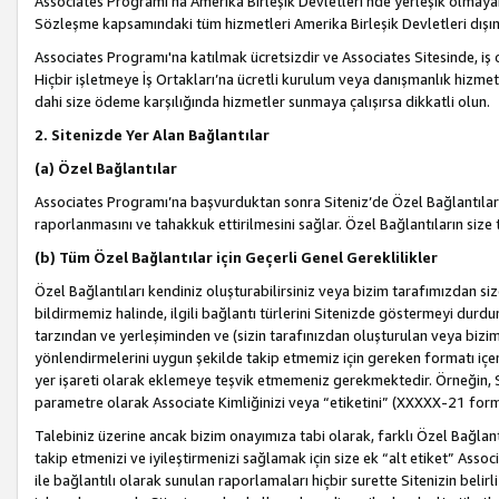
Associates Programı’na Amerika Birleşik Devletleri’nde yerleşik olmayan b
Sözleşme kapsamındaki tüm hizmetleri Amerika Birleşik Devletleri dışınd
Associates Programı'na katılmak ücretsizdir ve Associates Sitesinde, iş
Hiçbir işletmeye İş Ortakları’na ücretli kurulum veya danışmanlık hizme
dahi size ödeme karşılığında hizmetler sunmaya çalışırsa dikkatli olun.
2. Sitenizde Yer Alan Bağlantılar
(a) Özel Bağlantılar
Associates Programı’na başvurduktan sonra Siteniz’de Özel Bağlantılara y
raporlanmasını ve tahakkuk ettirilmesini sağlar. Özel Bağlantıların size
(b) Tüm Özel Bağlantılar için Geçerli Genel Gereklilikler
Özel Bağlantıları kendiniz oluşturabilirsiniz veya bizim tarafımızdan size
bildirmemiz halinde, ilgili bağlantı türlerini Sitenizde göstermeyi durdu
tarzından ve yerleşiminden ve (sizin tarafınızdan oluşturulan veya bizi
yönlendirmelerini uygun şekilde takip etmemiz için gereken formatı içer
yer işareti olarak eklemeye teşvik etmemeniz gerekmektedir. Örneğin, 
parametre olarak Associate Kimliğinizi veya “etiketini” (XXXXX-21 for
Talebiniz üzerine ancak bizim onayımıza tabi olarak, farklı Özel Bağlantı
takip etmenizi ve iyileştirmenizi sağlamak için size ek “alt etiket” Assoc
ile bağlantılı olarak sunulan raporlamaları hiçbir surette Sitenizin belirli 