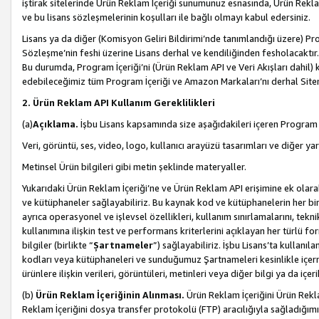
iştirak sitelerinde Ürün Reklam İçeriği sunumunuz esnasında, Ürün Reklam 
ve bu lisans sözleşmelerinin koşulları ile bağlı olmayı kabul edersiniz.
Lisans ya da diğer (Komisyon Geliri Bildirimi’nde tanımlandığı üzer
Sözleşme’nin feshi üzerine Lisans derhal ve kendiliğinden fesholacaktır.
Bu durumda, Program İçeriği’ni (Ürün Reklam API ve Veri Akışları dahil
edebileceğimiz tüm Program İçeriği ve Amazon Markaları’nı derhal Siteni
2. Ürün Reklam API Kullanım Gereklilikleri
(a)
Açıklama.
İşbu Lisans kapsamında size aşağıdakileri içeren Program İ
Veri, görüntü, ses, video, logo, kullanıcı arayüzü tasarımları ve diğer ya
Metinsel Ürün bilgileri gibi metin şeklinde materyaller.
Yukarıdaki Ürün Reklam İçeriği’ne ve Ürün Reklam API erişimine ek olar
ve kütüphaneler sağlayabiliriz. Bu kaynak kod ve kütüphanelerin her biri s
ayrıca operasyonel ve işlevsel özellikleri, kullanım sınırlamalarını, tekn
kullanımına ilişkin test ve performans kriterlerini açıklayan her türlü fo
bilgiler (birlikte “
Şartnameler
”) sağlayabiliriz. İşbu Lisans’ta kullan
kodları veya kütüphaneleri ve sunduğumuz Şartnameleri kesinlikle içerme
ürünlere ilişkin verileri, görüntüleri, metinleri veya diğer bilgi ya da içer
(b)
Ürün Reklam İçeriğinin Alınması.
Ürün Reklam İçeriğini Ürün Rekla
Reklam İçeriğini dosya transfer protokolü (FTP) aracılığıyla sağladığımız 