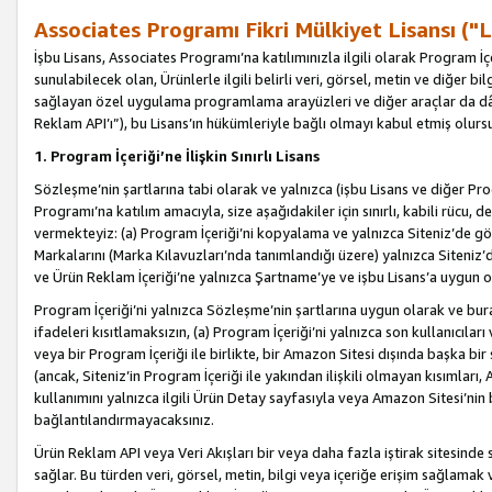
Associates Programı Fikri Mülkiyet Lisansı ("L
İşbu Lisans, Associates Programı’na katılımınızla ilgili olarak Program İ
sunulabilecek olan, Ürünlerle ilgili belirli veri, görsel, metin ve diğer bilg
sağlayan özel uygulama programlama arayüzleri ve diğer araçlar da dâh
Reklam API’ı”), bu Lisans’ın hükümleriyle bağlı olmayı kabul etmiş olurs
1. Program İçeriği’ne İlişkin Sınırlı Lisans
Sözleşme’nin şartlarına tabi olarak ve yalnızca (işbu Lisans ve diğer Pr
Programı’na katılım amacıyla, size aşağıdakiler için sınırlı, kabili rücu, 
vermekteyiz: (a) Program İçeriği’ni kopyalama ve yalnızca Siteniz’de gö
Markalarını (Marka Kılavuzları’nda tanımlandığı üzere) yalnızca Siteniz’
ve Ürün Reklam İçeriği’ne yalnızca Şartname’ye ve işbu Lisans’a uygun 
Program İçeriği’ni yalnızca Sözleşme’nin şartlarına uygun olarak ve bura
ifadeleri kısıtlamaksızın, (a) Program İçeriği’ni yalnızca son kullanıcılar
veya bir Program İçeriği ile birlikte, bir Amazon Sitesi dışında başka bi
(ancak, Siteniz’in Program İçeriği ile yakından ilişkili olmayan kısımları,
kullanımını yalnızca ilgili Ürün Detay sayfasıyla veya Amazon Sitesi’nin 
bağlantılandırmayacaksınız.
Ürün Reklam API veya Veri Akışları bir veya daha fazla iştirak sitesinde s
sağlar. Bu türden veri, görsel, metin, bilgi veya içeriğe erişim sağlama