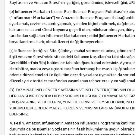
Sayfasının ve Amazon Sitesi’nin içeriğini, görünümünü, işlevselliğini, URL'
(b) Influencer Markaları Lisansı. Bu Influencer Programı Politikası’nı kab
(“
Influencer Markaları
”) ve Amazon Influencer Programı ile bağlantı
uyarlamak, çevirmek, alıntı yapmak, yeniden biçimlendirmek, dağıtmak, il
haklarınızın azami süresi boyunca geçerli olan, münhasır olmayan, dünya
tarafından sağlanan Influencer Markalarının şeklini (Influencer Markal
boyutlandırma hariç olmak üzere) değiştirmeyecektir.
(c) Influencer İçeriği ve Site. Şüpheye mahal vermemek adına, gönderdiğin
ilgili Amazon Sitesi’ndeki sitesindeki Kullanım Koşulları’na tabi olacağı
Gereklilikleri’nin 3(b) bölümüne tabi olduğunu kabul edersiniz. Ayrıca, Inf
distribütör, marka veya üçüncü taraftan herhangi bir esaslı ilişiği bul
ödeme düzenlemeleri ile ilgili tüm geçerli yasalara uymaktan da soruml
düzenleyici otoriteler tarafından yayımlanan rehberlere uyum sağlama
(D) TAZMİNAT. INFLUENCER SAYFASININ VE INFLUENCER İÇERİĞİNİN OL
HERHANGİ BİR KONUDA HİÇBİR SORUMLULUĞUMUZ OLMAYACAK VE BİZİ, B
ÇALIŞANLARINI, YETKİLİLERİNİ, YÖNETİCİLERİNİ VE TEMSİLCİLERİNİ, IN
YÜKÜMLÜLÜKLERDEN, MALİYETLERDEN VE MASRAFLARDAN (AVUKATLIK 
EDERSİNİZ.
4. Fesih.
Amazon, Influencer'ın Amazon Influencer Programı'na katılımını a
durumda da bu işlemler Sözleşme’nin fesih hükümlerine uygun olarak sağl