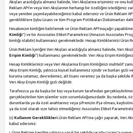
Akışları aracılığıyla almanız halinde, Veri Akışlarına erişiminiz ve onu k
Reklam API’ın veya Veri Akışlarının herhangi bir özelliğini istediğimiz
veya yeniden yayımlayabileceğimizi kabul edersiniz ve Ürün Reklam API’a v
gerekliliklere (işbu Lisans ve tüm Program Politikaları Dokümanları da
Hesabınızın kimliğini belirlemek ve Ürün Reklam API’ınaçağrı yapabilmek i
Kimliği
”) ve bir Associates Etiket Parametresi (Amazon Associates Prog
kimliği olabilir) kullanmanız gerekmektedir. Hesap Kimliklerinizi Ürün R
Ürün Reklam İçeriğini Veri Akışları aracılığıyla almanız halinde, Veri Akış
Erişim Kimliği
”) kullanmanız gerekmektedir. Veri Akışı Erişim Kimliğiniz
Hesap Kimliklerinizi veya Veri Akışlarına Erişim Kimliğinizi muhtelif zama
Akışı Erişim Kimliği, yalnızca kişisel kullanımınız içindir ve bunları giz
kuruma satamaz, devredemez, alt lisans veremez ya da başka şekilde ifşa
Veri Akışı Erişim Kimliği gizli değildir.
Tarafınızca ya da başka bir kişi veya kurum tarafından gerçekleştirilmes
gerçekleştirilen tüm işlemler sizin sorumluluğunuzdadır. Bu nedenle, öze
durumlarda ya da özel anahtarınız veya şifrenizin ifşa olması, kaybolmas
ya da özel olarak size tahsis etmediğimiz Associates Etiket Parametreleri
(c)
Kullanım Gereklilikleri.
Ürün Reklam API’ına çağrı yaparak, Veri Akı
kabul edersiniz:
i. Ürün Reklam İçeriğini yalnızca yasal bir şekilde ve işbu Lisans’a uygun