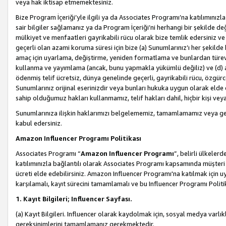
veya hak iktisap etmemektesiniz.
Bize Program İçeriği’yle ilgili ya da Associates Programı’na katılımınızla 
sair bilgiler sağlamanız ya da Program İçeriği’ni herhangi bir şekilde değ
mülkiyet ve menfaatleri gayrikabili rücu olarak bize temlik edersiniz v
geçerli olan azami koruma süresi için bize (a) Sunumlarınız’ı her şekild
amaç için uyarlama, değiştirme, yeniden formatlama ve bunlardan türev e
kullanma ve yayımlama (ancak, bunu yapmakla yükümlü değiliz) ve (d) aşağ
ödenmiş telif ücretsiz, dünya genelinde geçerli, gayrikabili rücu, özgürce 
Sunumlarınız orijinal eserinizdir veya bunları hukuka uygun olarak elde et
sahip olduğumuz hakları kullanmamız, telif hakları dahil, hiçbir kişi vey
Sunumlarınıza ilişkin haklarımızı belgelememiz, tamamlamamız veya geç
kabul edersiniz.
Amazon Influencer Programı Politikası
Associates Programı “
Amazon Influencer Programı
”, belirli ülkele
katılımınızla bağlantılı olarak Associates Programı kapsamında müşteri 
ücreti elde edebilirsiniz. Amazon Influencer Programı'na katılmak için u
karşılamalı, kayıt sürecini tamamlamalı ve bu Influencer Programı Politi
1. Kayıt Bilgileri; Influencer Sayfası.
(a) Kayıt Bilgileri. Influencer olarak kaydolmak için, sosyal medya varlık
gereksinimlerini tamamlamanız gerekmektedir.