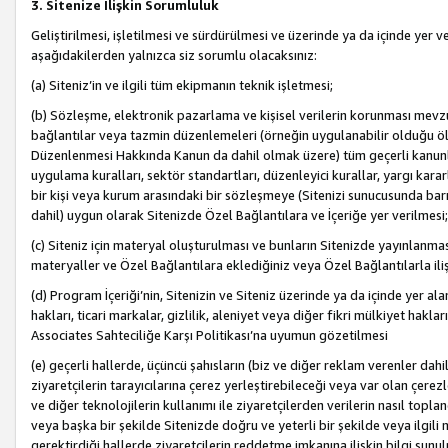
3. Sitenize İlişkin Sorumluluk
Geliştirilmesi, işletilmesi ve sürdürülmesi ve üzerinde ya da içinde yer ve
aşağıdakilerden yalnızca siz sorumlu olacaksınız:
(a) Siteniz’in ve ilgili tüm ekipmanın teknik işletmesi;
(b) Sözleşme, elektronik pazarlama ve kişisel verilerin korunması mevzua
bağlantılar veya tazmin düzenlemeleri (örneğin uygulanabilir olduğu ölç
Düzenlenmesi Hakkında Kanun da dahil olmak üzere) tüm geçerli kanunlar, y
uygulama kuralları, sektör standartları, düzenleyici kurallar, yargı kararl
bir kişi veya kurum arasındaki bir sözleşmeye (Sitenizi sunucusunda barı
dahil) uygun olarak Sitenizde Özel Bağlantılara ve İçeriğe yer verilmesi;
(c) Siteniz için materyal oluşturulması ve bunların Sitenizde yayınlanmas
materyaller ve Özel Bağlantılara eklediğiniz veya Özel Bağlantılarla ili
(d) Program İçeriği’nin, Sitenizin ve Siteniz üzerinde ya da içinde yer al
hakları, ticari markalar, gizlilik, aleniyet veya diğer fikri mülkiyet hak
Associates Sahteciliğe Karşı Politikası’na uyumun gözetilmesi
(e) geçerli hallerde, üçüncü şahısların (biz ve diğer reklam verenler dah
ziyaretçilerin tarayıcılarına çerez yerleştirebileceği veya var olan çerezler
ve diğer teknolojilerin kullanımı ile ziyaretçilerden verilerin nasıl toplandı
veya başka bir şekilde Sitenizde doğru ve yeterli bir şekilde veya ilgili 
gerektirdiği hallerde ziyaretçilerin reddetme imkanına ilişkin bilgi sunul