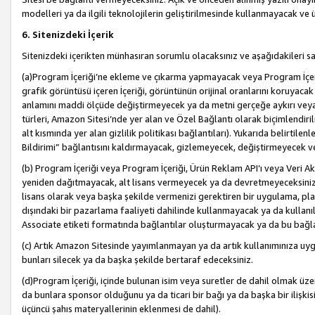
modelleri ya da ilgili teknolojilerin geliştirilmesinde kullanmayacak ve 
6. Sitenizdeki İçerik
Sitenizdeki içerikten münhasıran sorumlu olacaksınız ve aşağıdakileri s
(a)Program İçeriği’ne ekleme ve çıkarma yapmayacak veya Program İçeriği
grafik görüntüsü içeren İçeriği, görüntünün orijinal oranlarını koruyacak
anlamını maddi ölçüde değiştirmeyecek ya da metni gerçeğe aykırı veya y
türleri, Amazon Sitesi’nde yer alan ve Özel Bağlantı olarak biçimlendiril
alt kısmında yer alan gizlilik politikası bağlantıları). Yukarıda belirtilenl
Bildirimi” bağlantısını kaldırmayacak, gizlemeyecek, değiştirmeyecek
(b) Program İçeriği veya Program İçeriği, Ürün Reklam API’ı veya Veri 
yeniden dağıtmayacak, alt lisans vermeyecek ya da devretmeyeceksiniz. Ö
lisans olarak veya başka şekilde vermenizi gerektiren bir uygulama, plat
dışındaki bir pazarlama faaliyeti dahilinde kullanmayacak ya da kullanı
Associate etiketi formatında bağlantılar oluşturmayacak ya da bu bağla
(c) Artık Amazon Sitesinde yayımlanmayan ya da artık kullanımınıza uygu
bunları silecek ya da başka şekilde bertaraf edeceksiniz.
(d)Program İçeriği, içinde bulunan isim veya suretler de dahil olmak üzer
da bunlara sponsor olduğunu ya da ticari bir bağı ya da başka bir ilişki
üçüncü şahıs materyallerinin eklenmesi de dahil).