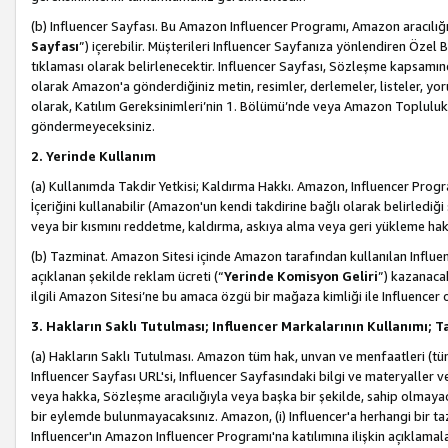
(b) Influencer Sayfası. Bu Amazon Influencer Programı, Amazon aracılığı
Sayfası
”) içerebilir. Müşterileri Influencer Sayfanıza yönlendiren Özel B
tıklaması olarak belirlenecektir. Influencer Sayfası, Sözleşme kapsamınd
olarak Amazon'a gönderdiğiniz metin, resimler, derlemeler, listeler, yorum
olarak, Katılım Gereksinimleri’nin 1. Bölümü’nde veya Amazon Topluluk Ku
göndermeyeceksiniz.
2. Yerinde Kullanım
(a) Kullanımda Takdir Yetkisi; Kaldırma Hakkı. Amazon, Influencer Progra
İçeriğini kullanabilir (Amazon'un kendi takdirine bağlı olarak belirledi
veya bir kısmını reddetme, kaldırma, askıya alma veya geri yükleme hakkı
(b) Tazminat. Amazon Sitesi içinde Amazon tarafından kullanılan Influencer
açıklanan şekilde reklam ücreti (“
Yerinde Komisyon Geliri
”) kazanaca
ilgili Amazon Sitesi’ne bu amaca özgü bir mağaza kimliği ile Influencer 
3. Hakların Saklı Tutulması; Influencer Markalarının Kullanımı;
(a) Hakların Saklı Tutulması. Amazon tüm hak, unvan ve menfaatleri (tüm 
Influencer Sayfası URL'si, Influencer Sayfasındaki bilgi ve materyaller
veya hakka, Sözleşme aracılığıyla veya başka bir şekilde, sahip olmayac
bir eylemde bulunmayacaksınız. Amazon, (i) Influencer'a herhangi bir t
Influencer'ın Amazon Influencer Programı'na katılımına ilişkin açıklamal