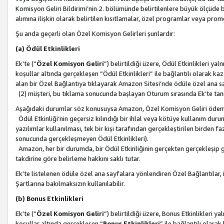
Komisyon Geliri Bildirimi’nin 2. bölümünde belirtilenlere büyük ölçüde 
alımına ilişkin olarak belirtilen kısıtlamalar, özel programlar veya pro
Şu anda geçerli olan Özel Komisyon Gelirleri şunlardır:
(a) Ödül Etkinlikleri
Ek’te (“
Özel Komisyon Geliri
”) belirtildiği üzere, Ödül Etkinlikleri ya
koşullar altında gerçekleşen “Ödül Etkinlikleri” ile bağlantılı olarak kaza
alan bir Özel Bağlantıya tıklayarak Amazon Sitesi’nde ödüle özel ana s
(2) müşteri, bu tıklama sonucunda başlayan Oturum sırasında Ek’te ta
Aşağıdaki durumlar söz konusuysa Amazon, Özel Komisyon Geliri öde
Ödül Etkinliği’nin geçersiz kılındığı bir ihlal veya kötüye kullanım dur
yazılımlar kullanılması, tek bir kişi tarafından gerçekleştirilen birden f
sonucunda gerçekleşmeyen Ödül Etkinlikleri).
Amazon, her bir durumda, bir Ödül Etkinliğinin gerçekten gerçekleşip 
takdirine göre belirleme hakkını saklı tutar.
Ek’te listelenen ödüle özel ana sayfalara yönlendiren Özel Bağlantılar, i
Şartlarına bakılmaksızın kullanılabilir.
(b) Bonus Etkinlikleri
Ek’te (“
Özel Komisyon Geliri
”) belirtildiği üzere, Bonus Etkinlikleri 
koşullar altında gerçekleşen “
Bonus Etkinlikleri
” ile bağlantılı olarak 