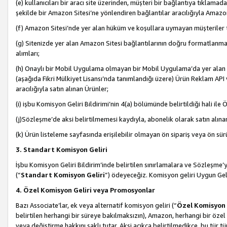
(e) kullanıcıları bir aracı site üzerinden, müşteri bir bağlantıya tıkla
şekilde bir Amazon Sitesi’ne yönlendiren bağlantılar aracılığıyla Amazon
(f) Amazon Sitesi’nde yer alan hüküm ve koşullara uymayan müşteriler t
(g) Sitenizde yer alan Amazon Sitesi bağlantılarının doğru formatlanm
alımları;
(h) Onaylı bir Mobil Uygulama olmayan bir Mobil Uygulama’da yer alan b
(aşağıda Fikri Mülkiyet Lisansı’nda tanımlandığı üzere) Ürün Reklam API
aracılığıyla satın alınan Ürünler;
(i) işbu Komisyon Geliri Bildirimi’nin 4(a) bölümünde belirtildiği hali ile Ö
(j)Sözleşme’de aksi belirtilmemesi kaydıyla, abonelik olarak satın alına
(k) Ürün listeleme sayfasında erişilebilir olmayan ön sipariş veya ön sü
3. Standart Komisyon Geliri
İşbu Komisyon Geliri Bildirim’inde belirtilen sınırlamalara ve Sözleşme
(“
Standart Komisyon Geliri
”) ödeyeceğiz. Komisyon geliri Uygun Ge
4. Özel Komisyon Geliri veya Promosyonlar
Bazı Associate’lar, ek veya alternatif komisyon geliri (“
Özel Komisyon 
belirtilen herhangi bir süreye bakılmaksızın), Amazon, herhangi bir 
veya değiştirme hakkını saklı tutar. Aksi açıkça belirtilmedikçe, bu tür