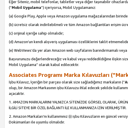
Eğer Siteniz, mobil telefonlar, tabletler veya diğer taşınabilir cihazlar
(“
Mobil Uygulama
”) içeriyorsa, Mobil Uygulamanız:
(a) Google Play, Apple veya Amazon uygulama mağazalarından birinde 
(b) ücretsiz olarak indirilebilmeli ve tüm Amazon bağlantıları erişim ücre
(c) orijinal içeriğe sahip olmalıdır;
(d) Amazon’un kendi alışveriş uygulaması özelliklerini taklit etmemelidi
(e) WebViews’da yer alan Amazon web sayfalarını barındırmamalı veya
Başvurunuzu değerlendireceğiz ve kabul veya reddedildiğine ilişkin si
Mobil Uygulama” olarak kabul edilecektir.
Associates Programı Marka Kılavuzları ("Mark
İşbu Kılavuz, İçeriğin bir parçası olarak size sağladığımız markaların (“
A
olup, bir Amazon Markasının işbu Kılavuzu ihlal edecek şekilde kullanım
açacaktır.
1. AMAZON MARKALARINI YALNIZCA SİTENİZDE GÖRSEL OLARAK, ÜRÜN
İLGİLİ SİTEYE BİR ÖZEL BAĞLANTI İLE KULLANMANIZA İZİN VERİLMİŞTİR.
2. Amazon Markaları’nı kullanımınız (i) işbu Kılavuzların en güncel versiy
Dokümanları ile uyumlu olmalıdır.