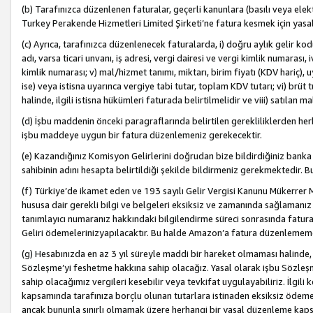
(b) Tarafınızca düzenlenen faturalar, geçerli kanunlara (basılı veya ele
Turkey Perakende Hizmetleri Limited Şirketi’ne fatura kesmek için yasal
(c) Ayrıca, tarafınızca düzenlenecek faturalarda, i) doğru aylık gelir kodu
adı, varsa ticari unvanı, iş adresi, vergi dairesi ve vergi kimlik numarası,
kimlik numarası; v) mal/hizmet tanımı, miktarı, birim fiyatı (KDV hariç)
ise) veya istisna uyarınca vergiye tabi tutar, toplam KDV tutarı; vi) brüt 
halinde, ilgili istisna hükümleri faturada belirtilmelidir ve viii) satılan 
(d) İşbu maddenin önceki paragraflarında belirtilen gerekliliklerden he
işbu maddeye uygun bir fatura düzenlemeniz gerekecektir.
(e) Kazandığınız Komisyon Gelirlerini doğrudan bize bildirdiğiniz banka
sahibinin adını hesapta belirtildiği şekilde bildirmeniz gerekmektedir. 
(f) Türkiye’de ikamet eden ve 193 sayılı Gelir Vergisi Kanunu Mükerrer 
hususa dair gerekli bilgi ve belgeleri eksiksiz ve zamanında sağlamanız
tanımlayıcı numaranız hakkındaki bilgilendirme süreci sonrasında fatur
Geliri ödemelerinizyapılacaktır. Bu halde Amazon’a fatura düzenlemem
(g) Hesabınızda en az 3 yıl süreyle maddi bir hareket olmaması halinde
Sözleşme’yi feshetme hakkına sahip olacağız. Yasal olarak işbu Sözl
sahip olacağımız vergileri kesebilir veya tevkifat uygulayabiliriz. İlgil
kapsamında tarafınıza borçlu olunan tutarlara istinaden eksiksiz ödeme
ancak bununla sınırlı olmamak üzere herhangi bir yasal düzenleme kap