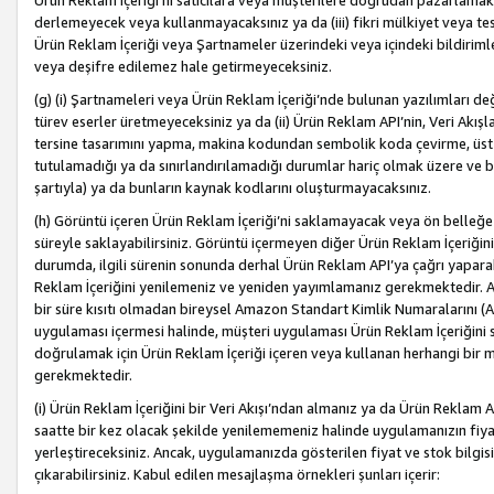
Ürün Reklam İçeriği’ni satıcılara veya müşterilere doğrudan pazarlamak, 
derlemeyecek veya kullanmayacaksınız ya da (iii) fikri mülkiyet veya tesci
Ürün Reklam İçeriği veya Şartnameler üzerindeki veya içindeki bildiri
veya deşifre edilemez hale getirmeyeceksiniz.
(g) (i) Şartnameleri veya Ürün Reklam İçeriği’nde bulunan yazılımları d
türev eserler üretmeyeceksiniz ya da (ii) Ürün Reklam API’nin, Veri Akışla
tersine tasarımını yapma, makina kodundan sembolik koda çevirme, üst
tutulamadığı ya da sınırlandırılamadığı durumlar hariç olmak üzere ve b
şartıyla) ya da bunların kaynak kodlarını oluşturmayacaksınız.
(h) Görüntü içeren Ürün Reklam İçeriği’ni saklamayacak veya ön belleğe 
süreyle saklayabilirsiniz. Görüntü içermeyen diğer Ürün Reklam İçeriğin
durumda, ilgili sürenin sonunda derhal Ürün Reklam API’ya çağrı yaparak
Reklam İçeriğini yenilemeniz ve yeniden yayımlamanız gerekmektedir. Ak
bir süre kısıtı olmadan bireysel Amazon Standart Kimlik Numaralarını (AS
uygulaması içermesi halinde, müşteri uygulaması Ürün Reklam İçeriğin
doğrulamak için Ürün Reklam İçeriği içeren veya kullanan herhangi bir m
gerekmektedir.
(i) Ürün Reklam İçeriğini bir Veri Akışı’ndan almanız ya da Ürün Reklam
saatte bir kez olacak şekilde yenilememeniz halinde uygulamanızın fiya
yerleştireceksiniz. Ancak, uygulamanızda gösterilen fiyat ve stok bilgis
çıkarabilirsiniz. Kabul edilen mesajlaşma örnekleri şunları içerir: