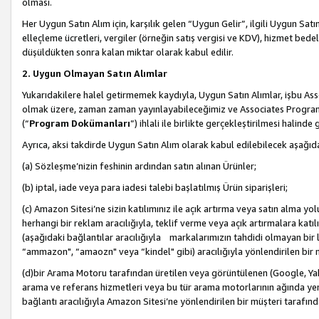
olması.
Her Uygun Satın Alım için, karşılık gelen “Uygun Gelir”, ilgili Uygun Satın
elleçleme ücretleri, vergiler (örneğin satış vergisi ve KDV), hizmet bedell
düşüldükten sonra kalan miktar olarak kabul edilir.
2. Uygun Olmayan Satın Alımlar
Yukarıdakilere halel getirmemek kaydıyla, Uygun Satın Alımlar, işbu Ass
olmak üzere, zaman zaman yayınlayabileceğimiz ve Associates Programı’
(“
Program Dokümanları
”) ihlali ile birlikte gerçekleştirilmesi halinde
Ayrıca, aksi takdirde Uygun Satın Alım olarak kabul edilebilecek aşağıda
(a) Sözleşme’nizin feshinin ardından satın alınan Ürünler;
(b) iptal, iade veya para iadesi talebi başlatılmış Ürün siparişleri;
(c) Amazon Sitesi’ne sizin katılımınız ile açık artırma veya satın alma yol
herhangi bir reklam aracılığıyla, teklif verme veya açık artırmalara ka
(aşağıdaki bağlantılar aracılığıyla markalarımızın tahdidi olmayan bir lis
“ammazon", “amaozn" veya “kindel" gibi) aracılığıyla yönlendirilen bir 
(d)bir Arama Motoru tarafından üretilen veya görüntülenen (Google, Ya
arama ve referans hizmetleri veya bu tür arama motorlarının ağında yer 
bağlantı aracılığıyla Amazon Sitesi’ne yönlendirilen bir müşteri tarafınd