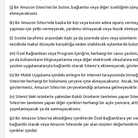
(j) Bir Amazon Sitesi’nin bir buton, bağlantısı veya diğer özelliğinin 
etmeyeceksiniz.
(k) Bir Amazon Sitesi’nde başka bir kişi veya kurum adına sipariş verm
yapması için yetki vermeyecek, yardımcı olmayacak veya teşvik etmeyec
(l) Sizinle tarafımız arasındaki ilişki ya da üzerinde işlev veya işlemler
nezdinde makul düzeyde karışıklığa neden olabilecek eylemlerde bulu
(m) Özel Bağlantıları veya Program İçeriği’ni, herhangi bir casus yazılım,
ya da kullanıcıların bilgisayarlarına veya diğer elektronik cihazlarına 
yazılım uygulamalarıyla bağlantılı olarak Siteniz’e eklemeyecek, göst
(n) Bir Mobil Uygulama içindeki entegre bir internet tarayıcısında (örn
Sitesi’nin herhangi bir bölümünü çerçeve içine almayacaksınız. Ancak, bi
göstermeniz, Amazon Sitesi’nin çerçevelendiği anlamına gelmeyecektir.
(o) Siteniz’deki ürünlerle yakından ilişkili Ürünlerin tanıtımını yapan Si
Sitesi’nin tanıtımını yapan diğer içerikleri herhangi bir açılır pencere, a
yayınlamayacak ya da sunmayacaksınız.
(p) Bir Amazon Sitesi’ne eklediğiniz içeriklerde Özel Bağlantılara yer v
bağlantılı olarak veya Amazon Sitesinde yer alan müşteri değerlendirmele
içerikler içinde).