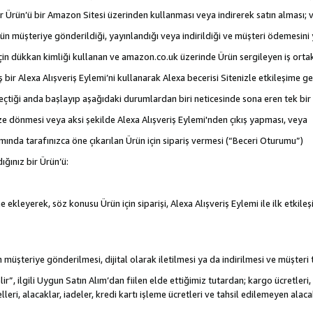
 bir Ürün’ü bir Amazon Sitesi üzerinden kullanması veya indirerek satın alması; 
rün müşteriye gönderildiği, yayınlandığı veya indirildiği ve müşteri ödemesin
için dükkan kimliği kullanan ve amazon.co.uk üzerinde Ürün sergileyen iş ortakl
iş bir Alexa Alışveriş Eylemi’ni kullanarak Alexa becerisi Sitenizle etkileşime g
e geçtiği anda başlayıp aşağıdaki durumlardan biri neticesinde sona eren tek b
ize dönmesi veya aksi şekilde Alexa Alışveriş Eylemi'nden çıkış yapması, veya
mında tarafınızca öne çıkarılan Ürün için sipariş vermesi (“Beceri Oturumu”)
ığınız bir Ürün’ü:
 ekleyerek, söz konusu Ürün için siparişi, Alexa Alışveriş Eylemi ile ilk etkile
nün müşteriye gönderilmesi, dijital olarak iletilmesi ya da indirilmesi ve müşter
r”, ilgili Uygun Satın Alım’dan fiilen elde ettiğimiz tutardan; kargo ücretleri, 
lleri, alacaklar, iadeler, kredi kartı işleme ücretleri ve tahsil edilemeyen al