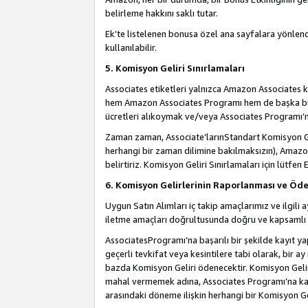
belirleme hakkını saklı tutar.
Ek’te listelenen bonusa özel ana sayfalara yönlendi
kullanılabilir.
5. Komisyon Geliri Sınırlamaları
Associates etiketleri yalnızca Amazon Associates ko
hem Amazon Associates Programı hem de başka bir p
ücretleri alıkoymak ve/veya Associates Programı’na
Zaman zaman, Associate’larınStandart Komisyon Ge
herhangi bir zaman dilimine bakılmaksızın), Amazo
belirtiriz. Komisyon Geliri Sınırlamaları için lütfen 
6. Komisyon Gelirlerinin Raporlanması ve Öd
Uygun Satın Alımları iç takip amaçlarımız ve ilgil
iletme amaçları doğrultusunda doğru ve kapsamlı b
AssociatesProgramı’na başarılı bir şekilde kayıt ya
geçerli tevkifat veya kesintilere tabi olarak, bir ay
bazda Komisyon Geliri ödenecektir. Komisyon Geliri
mahal vermemek adına, Associates Programı’na kayı
arasındaki döneme ilişkin herhangi bir Komisyon G