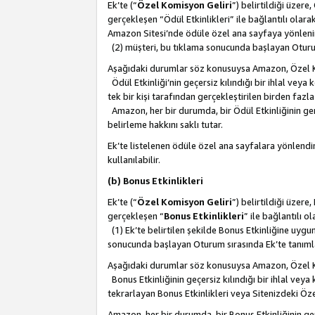
Ek’te (“
Özel Komisyon Geliri
”) belirtildiği üzere
gerçekleşen “Ödül Etkinlikleri” ile bağlantılı olarak
Amazon Sitesi’nde ödüle özel ana sayfaya yönlenir
(2) müşteri, bu tıklama sonucunda başlayan Oturu
Aşağıdaki durumlar söz konusuysa Amazon, Özel 
Ödül Etkinliği’nin geçersiz kılındığı bir ihlal vey
tek bir kişi tarafından gerçekleştirilen birden faz
Amazon, her bir durumda, bir Ödül Etkinliğinin ge
belirleme hakkını saklı tutar.
Ek’te listelenen ödüle özel ana sayfalara yönlendir
kullanılabilir.
(b) Bonus Etkinlikleri
Ek’te (“
Özel Komisyon Geliri
”) belirtildiği üzere
gerçekleşen “
Bonus Etkinlikleri
” ile bağlantılı ol
(1) Ek’te belirtilen şekilde Bonus Etkinliğine uygu
sonucunda başlayan Oturum sırasında Ek’te tanım
Aşağıdaki durumlar söz konusuysa Amazon, Özel 
Bonus Etkinliğinin geçersiz kılındığı bir ihlal vey
tekrarlayan Bonus Etkinlikleri veya Sitenizdeki Öz
Amazon, her bir durumda, bir Bonus Etkinliğinin g