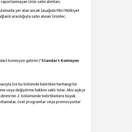
 raporlanmayan Ürün satın alımları;
ulamada yer alan ancak (aşağıda Fikri Mülkiyet
antı aracılığıyla satın alınan Ürünler;
dart komisyon gelirini (“
Standart Komisyon
amacıyla (ve bu bölümde belirtilen herhangi bir
 veya değiştirme hakkını saklı tutar. Aksi açıkça
ldirimi’nin 2. bölümünde belirtilenlere büyük
kısıtlamalar, özel programlar veya promosyonlar