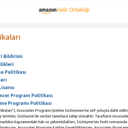
ikaları
 Bildirimi
likleri
a Politikası
arı
Lisansı
ncer Program Politikası
me Programı Politikası
ikaları”), Associates Programı İşletme Sözleşmesi’ne atıf yoluyla dahil edilm
erimler, Sözleşme’de verilen tanımlara sahip olacaktır. Tarafların Associates 
. maddesi kapsamındaki hak ve yükümlülükleri, Sözleşme’nin feshi sonrasınd
maksızın, Associates Programı Katılım Gereklilikleri’nin, Associates Programı