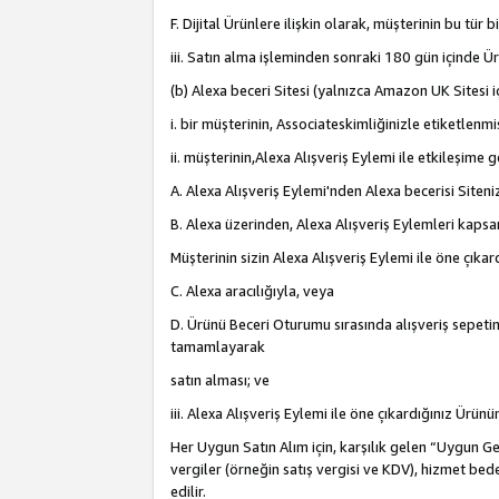
F. Dijital Ürünlere ilişkin olarak, müşterinin bu tür
iii. Satın alma işleminden sonraki 180 gün içinde Ü
(b) Alexa beceri Sitesi (yalnızca Amazon UK Sitesi 
i. bir müşterinin, Associateskimliğinizle etiketlenm
ii. müşterinin,Alexa Alışveriş Eylemi ile etkileşim
A. Alexa Alışveriş Eylemi'nden Alexa becerisi Siten
B. Alexa üzerinden, Alexa Alışveriş Eylemleri kapsa
Müşterinin sizin Alexa Alışveriş Eylemi ile öne çıkard
C. Alexa aracılığıyla, veya
D. Ürünü Beceri Oturumu sırasında alışveriş sepetine
tamamlayarak
satın alması; ve
iii. Alexa Alışveriş Eylemi ile öne çıkardığınız Ürü
Her Uygun Satın Alım için, karşılık gelen “Uygun Geli
vergiler (örneğin satış vergisi ve KDV), hizmet bede
edilir.