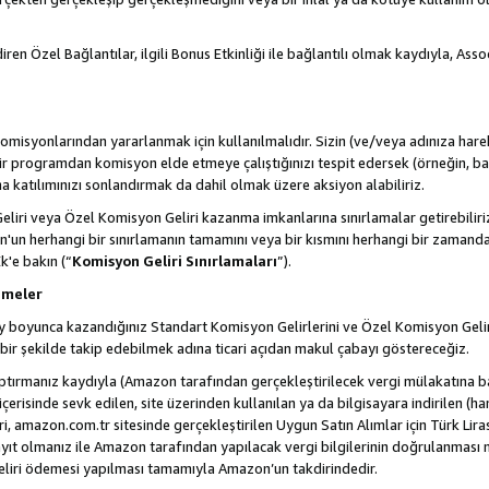
ren Özel Bağlantılar, ilgili Bonus Etkinliği ile bağlantılı olmak kaydıyla, Ass
misyonlarından yararlanmak için kullanılmalıdır. Sizin (ve/veya adınıza harek
rogramdan komisyon elde etmeye çalıştığınızı tespit edersek (örneğin, bağl
 katılımınızı sonlandırmak da dahil olmak üzere aksiyon alabiliriz.
liri veya Özel Komisyon Geliri kazanma imkanlarına sınırlamalar getirebilir
n'un herhangi bir sınırlamanın tamamını veya bir kısmını herhangi bir zamand
Ek'e bakın (“
Komisyon Geliri Sınırlamaları
”).
emeler
i ay boyunca kazandığınız Standart Komisyon Gelirlerini ve Özel Komisyon Gelir
ir şekilde takip edebilmek adına ticari açıdan makul çabayı göstereceğiz.
ptırmanız kaydıyla (Amazon tarafından gerçekleştirilecek vergi mülakatına bağ
 içerisinde sevk edilen, site üzerinden kullanılan ya da bilgisayara indirilen (ha
, amazon.com.tr sitesinde gerçekleştirilen Uygun Satın Alımlar için Türk Lira
t olmanız ile Amazon tarafından yapılacak vergi bilgilerinin doğrulanması n
eliri ödemesi yapılması tamamıyla Amazon’un takdirindedir.