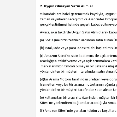
2. Uygun Olmayan Satın Alımlar
Yukarıdakilere halel getirmemek kaydıyla, Uygun Sa
zaman yayınlayabileceğimiz ve Associates Programı’
gerçekleştirilmesi halinde geçerli kabul edilmeyece
Ayrıca, aksi takdirde Uygun Satın Alım olarak kabul
(a) Sözleşme’nizin feshinin ardından satın alınan Ür
(b) iptal, iade veya para iadesi talebi başlatılmış Ür
(c) Amazon Sitesi’ne sizin katılımınız ile açık artı
aracılığıyla, teklif verme veya açık artırmalara k
markalarımızın tahdidi olmayan bir listesine ulaşab
yönlendirilen bir müşteri tarafından satın alınan Ü
(d)bir Arama Motoru tarafından üretilen veya görü
hizmetleri veya bu tür arama motorlarının ağında ye
yönlendirilen bir müşteri tarafından satın alınan Ür
(e) kullanıcıları bir aracı site üzerinden, müşteri
Sitesi’ne yönlendiren bağlantılar aracılığıyla Amazo
(f) Amazon Sitesi’nde yer alan hüküm ve koşullara