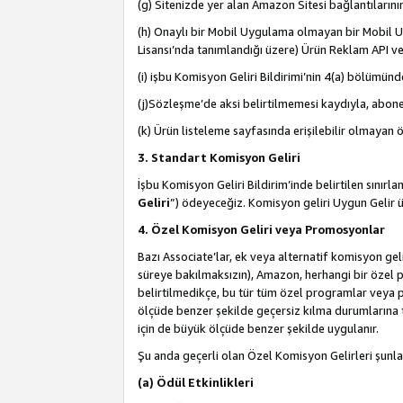
(g) Sitenizde yer alan Amazon Sitesi bağlantıları
(h) Onaylı bir Mobil Uygulama olmayan bir Mobil Uy
Lisansı’nda tanımlandığı üzere) Ürün Reklam API ve
(i) işbu Komisyon Geliri Bildirimi’nin 4(a) bölümünde 
(j)Sözleşme’de aksi belirtilmemesi kaydıyla, abonel
(k) Ürün listeleme sayfasında erişilebilir olmayan 
3. Standart Komisyon Geliri
İşbu Komisyon Geliri Bildirim’inde belirtilen sınır
Geliri
”) ödeyeceğiz. Komisyon geliri Uygun Gelir
4. Özel Komisyon Geliri veya Promosyonlar
Bazı Associate’lar, ek veya alternatif komisyon geli
süreye bakılmaksızın), Amazon, herhangi bir özel 
belirtilmedikçe, bu tür tüm özel programlar veya p
ölçüde benzer şekilde geçersiz kılma durumlarına t
için de büyük ölçüde benzer şekilde uygulanır.
Şu anda geçerli olan Özel Komisyon Gelirleri şunla
(a) Ödül Etkinlikleri