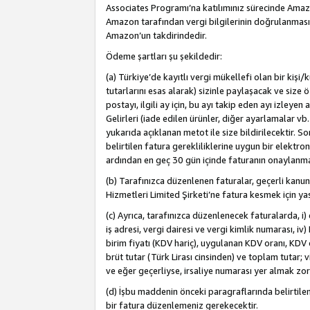
Associates Programı’na katılımınız sürecinde Amazon 
Amazon tarafından vergi bilgilerinin doğrulanması
Amazon’un takdirindedir.
Ödeme şartları şu şekildedir:
(a) Türkiye’de kayıtlı vergi mükellefi olan bir kişi
tutarlarını esas alarak) sizinle paylaşacak ve size 
postayı, ilgili ay için, bu ayı takip eden ayı izle
Gelirleri (iade edilen ürünler, diğer ayarlamalar vb
yukarıda açıklanan metot ile size bildirilecektir. 
belirtilen fatura gerekliliklerine uygun bir elektro
ardından en geç 30 gün içinde faturanın onaylanm
(b) Tarafınızca düzenlenen faturalar, geçerli kanu
Hizmetleri Limited Şirketi’ne fatura kesmek için ya
(c) Ayrıca, tarafınızca düzenlenecek faturalarda, i) 
iş adresi, vergi dairesi ve vergi kimlik numarası, iv
birim fiyatı (KDV hariç), uygulanan KDV oranı, KDV o
brüt tutar (Türk Lirası cinsinden) ve toplam tutar; vi
ve eğer geçerliyse, irsaliye numarası yer almak zo
(d) İşbu maddenin önceki paragraflarında belirtile
bir fatura düzenlemeniz gerekecektir.