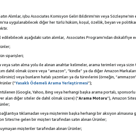
tın Alımlar, işbu Associates Komisyon Geliri Bildirimi’nin veya Sözleşme’nin
na uygulanabilecek diğer her türlü hüküm, koşul, özellik, beyan ve politikan
ktir.
 edilebilecek aşağıdaki satın alımlar, Associates Programı’ndan diskalifiye ed
ünler;
ün siparişleri;
rma veya satın alma yolu ile alınan anahtar kelimeler, arama terimleri veya sizin
atılım dahil olmak üzere veya “amazon”, “kindle” ya da diğer Amazon Markaları
ilirsiniz) veya bunların hatalı yazımları ya da türevlerini (örneğin, “ammazon"
rünler (“
Yasaklı Ödemeli Arama Yerleştirmesi
”);
ntülenen (Google, Yahoo, Bing veya herhangi başka arama portalı, sponsorlu
r alan diğer siteler de dahil olmak üzere) (“
Arama Motoru
”), Amazon Sites
ünler;
 bir bağlantıya tıklamadan veya müşterinin başka herhangi bir aksiyon almasına
n Sitesi’ne gelen bir müşteri tarafından satın alınan Ürünler;
 uymayan müşteriler tarafından alınan Ürünler;