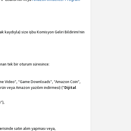
mak kaydıyla) size işbu Komisyon Geliri Bildirimi’nin
anan tek bir oturum süresince:
Prime Video”, “Game Downloads”, “Amazon Coin”,
ürün veya Amazon yazılım indirmesi) (“
Dijital
m
”),
çerisinde satın alım yapması veya,