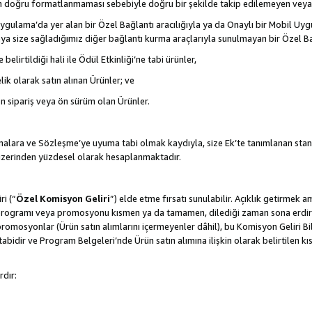
nın doğru formatlanmaması sebebiyle doğru bir şekilde takip edilemeyen veya
gulama’da yer alan bir Özel Bağlantı aracılığıyla ya da Onaylı bir Mobil Uyg
ya size sağladığımız diğer bağlantı kurma araçlarıyla sunulmayan bir Özel Bağl
belirtildiği hali ile Ödül Etkinliği’ne tabi ürünler,
ik olarak satın alınan Ürünler; ve
ön sipariş veya ön sürüm olan Ürünler.
lamalara ve Sözleşme’ye uyuma tabi olmak kaydıyla, size Ek’te tanımlanan stan
 üzerinden yüzdesel olarak hesaplanmaktadır.
ri (“
Özel Komisyon Geliri
”) elde etme fırsatı sunulabilir. Açıklık getirmek 
programı veya promosyonu kısmen ya da tamamen, dilediği zaman sona erdirme
romosyonlar (Ürün satın alımlarını içermeyenler dâhil), bu Komisyon Geliri Bi
abidir ve Program Belgeleri’nde Ürün satın alımına ilişkin olarak belirtilen 
rdır: