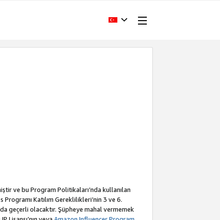
iştir ve bu Program Politikaları’nda kullanılan
Programı Katılım Gereklilikleri’nin 3 ve 6.
a da geçerli olacaktır. Şüpheye mahal vermemek
 IP Lisansı’nın veya
Amazon Influencer Program