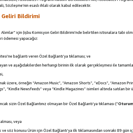
ali, Sözleşme’nin esaslı ihlali olarak kabul edilecektir.
eliri Bildirimi
 Alımlar” için (işbu Komisyon Geliri Bildirimi’nde belirtilen istisnalara tabi ol
ri ödemesi yapacağız:
itesi’ne bağlantı veren Özel Bağlantı’ya tıklaması; ve
şlayan ve aşağıdakilerden herhangi birinin ilk olarak gerçekleşmesi ile tamaml
i,
de olmak üzere, örneğin “Amazon Music”, “Amazon Shorts”, “eDocs”, “Amazon 
s”, “Kindle Newsfeeds” veya “Kindle Magazines” isimleri altında satılan bir 
ncak sizin Özel Bağlantınız olmayan bir Özel Bağlantı’ya tıklaması (“
Oturu
n alması, veya
ek ve söz konusu Ürün için Özel Bağlantı’ya ilk tıklamasından sonraki 89 gün i