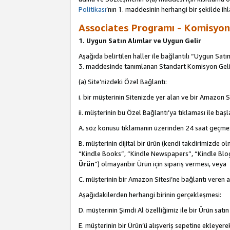
Politikası
’nın 1. maddesinin herhangi bir şekilde ihl
Associates Programı - Komisyon G
1. Uygun Satın Alımlar ve Uygun Gelir
Aşağıda belirtilen haller ile bağlantılı “Uygun Satın
3. maddesinde tanımlanan Standart Komisyon Geli
(a) Site’nizdeki Özel Bağlantı:
i. bir müşterinin Sitenizde yer alan ve bir Amazon S
ii. müşterinin bu Özel Bağlantı’ya tıklaması ile ba
A. söz konusu tıklamanın üzerinden 24 saat geçmes
B. müşterinin dijital bir ürün (kendi takdirimiz
“Kindle Books”, “Kindle Newspapers”, “Kindle Blog
Ürün
”) olmayanbir Ürün için sipariş vermesi, veya
C. müşterinin bir Amazon Sitesi’ne bağlantı veren a
Aşağıdakilerden herhangi birinin gerçekleşmesi:
D. müşterinin Şimdi Al özelliğimiz ile bir Ürün satı
E. müşterinin bir Ürün’ü alışveriş sepetine ekleyer