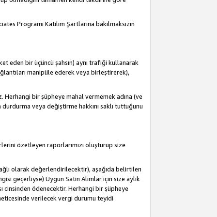
ociates Programı Katılım Şartlarına bakılmaksızın
et eden bir üçüncü şahsın) aynı trafiği kullanarak
antıları manipüle ederek veya birleştirerek),
iz. Herhangi bir şüpheye mahal vermemek adına (ve
a durdurma veya değiştirme hakkını saklı tuttuğunu
lerini özetleyen raporlarımızı oluşturup size
lı olarak değerlendirilecektir), aşağıda belirtilen
ngisi geçerliyse) Uygun Satın Alımlar için size aylık
sı cinsinden ödenecektir. Herhangi bir şüpheye
eticesinde verilecek vergi durumu teyidi