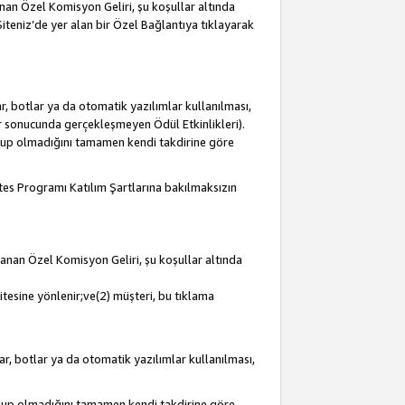
lanan Özel Komisyon Geliri, şu koşullar altında
 Siteniz’de yer alan bir Özel Bağlantıya tıklayarak
r, botlar ya da otomatik yazılımlar kullanılması,
lar sonucunda gerçekleşmeyen Ödül Etkinlikleri).
olup olmadığını tamamen kendi takdirine göre
iates Programı Katılım Şartlarına bakılmaksızın
mlanan Özel Komisyon Geliri, şu koşullar altında
itesine yönlenir;ve(2) müşteri, bu tıklama
ar, botlar ya da otomatik yazılımlar kullanılması,
olup olmadığını tamamen kendi takdirine göre