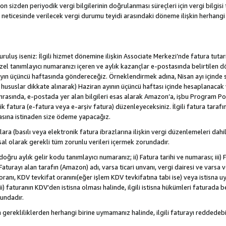
sizden periyodik vergi bilgilerinin doğrulanması süreçleri için vergi bilgisi t
 neticesinde verilecek vergi durumu teyidi arasındaki döneme ilişkin herhang
/kuruluş iseniz: İlgili hizmet dönemine ilişkin Associate Merkezi’nde fatura tuta
özel tanımlayıcı numaranızı içeren ve aylık kazançlar e-postasında belirtilen d
yen ayın üçüncü haftasında göndereceğiz. Örneklendirmek adına, Nisan ayı içind
. hususlar dikkate alınarak) Haziran ayının üçüncü haftası içinde hesaplanacak 
Sonrasında, e-postada yer alan bilgileri esas alarak Amazon’a, işbu Program Po
nik fatura (e-fatura veya e-arşiv fatura) düzenleyeceksiniz. İlgili fatura tara
asına istinaden size ödeme yapacağız.
nlara (basılı veya elektronik fatura ibrazlarına ilişkin vergi düzenlemeleri 
sal olarak gerekli tüm zorunlu verileri içermek zorundadır.
doğru aylık gelir kodu tanımlayıcı numaranız; ii) Fatura tarihi ve numarası; iii) 
) Faturayı alan tarafın (Amazon) adı, varsa ticari unvanı, vergi dairesi ve varsa
ranı, KDV tevkifat oranını(eğer işlem KDV tevkifatına tabi ise) veya istisna uy
i) faturanın KDV’den istisna olması halinde, ilgili istisna hükümleri faturada beli
rundadır.
n gerekliliklerden herhangi birine uymamanız halinde, ilgili faturayı redded