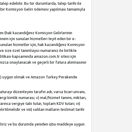
alep edebilir. Bu tür durumlarda, talep tarihi ile
i bir Komisyon Geliri ödemesi yapılması tamamıyla
rını (hak kazandığınız Komisyon Gelirlerinin
önem için sunulan hizmetleri teyit eden bir e-
e sunulan hizmetler için, hak kazandığınız Komisyon
ve size özel tanımlayıcı numaranız ile birlikte
litikası kapsamında amazon.com.tr sitesi için
fımızca onaylanacak ve geçerli bir fatura alınmasının
dahil) uygun olmak ve Amazon Turkey Perakende
Faturayı düzenleyen tarafın adı, varsa ticari unvanı,
 vergi kimlik numarası; v) mal/hizmet tanımı, miktarı,
arınca vergiye tabi tutar, toplam KDV tutarı; vi)
rtilmelidir ve viii) satılan malların teslimat tarihi
ebiliriz ve bu durumda yeniden işbu maddeye uygun