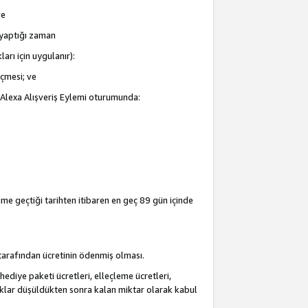
ve
i yaptığı zaman
arı için uygulanır):
eçmesi; ve
ir Alexa Alışveriş Eylemi oturumunda:
şime geçtiği tarihten itibaren en geç 89 gün içinde
i tarafından ücretinin ödenmiş olması.
hediye paketi ücretleri, elleçleme ücretleri,
acaklar düşüldükten sonra kalan miktar olarak kabul