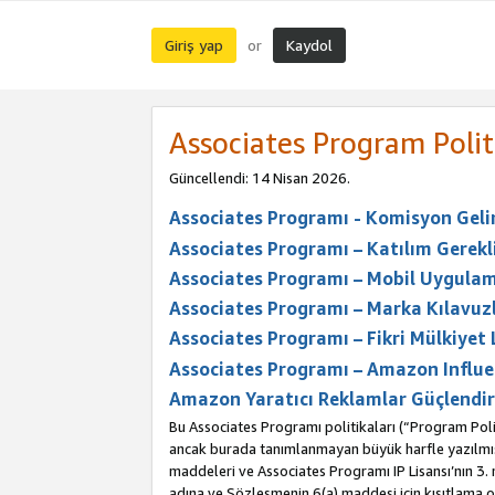
Giriş yap
Kaydol
or
Associates Program Polit
Güncellendi: 14 Nisan 2026.
Associates Programı - Komisyon Geliri
Associates Programı – Katılım Gerekli
Associates Programı – Mobil Uygulam
Associates Programı – Marka Kılavuzl
Associates Programı – Fikri Mülkiyet 
Associates Programı – Amazon Influe
Amazon Yaratıcı Reklamlar Güçlendir
Bu Associates Programı politikaları (“Program Polit
ancak burada tanımlanmayan büyük harfle yazılmış t
maddeleri ve Associates Programı IP Lisansı’nın 3
adına ve Sözleşmenin 6(a) maddesi için kısıtlama ol