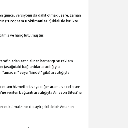
 en güncel versiyonu da dahil olmak üzere, zaman
ın (“
Program Dokümanları
”) ihlali ile birlikte
ilmiş ve hariç tutulmuştur:
 tarafınızdan satın alınan herhangi bir reklam
nı (aşağıdaki bağlantılar aracılığıyla
, “amaozn" veya “kindel" gibi) aracılığıyla
 reklam hizmetleri, veya diğer arama ve referans
i’ne verilen bağlantı aracılığıyla Amazon Sitesi’ne
 gerek kalmaksızın dolaylı şekilde bir Amazon