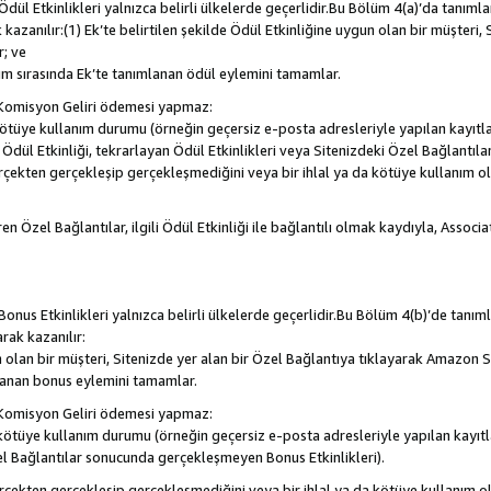
, Ödül Etkinlikleri yalnızca belirli ülkelerde geçerlidir.Bu Bölüm 4(a)’da tanım
 kazanılır:(1) Ek’te belirtilen şekilde Ödül Etkinliğine uygun olan bir müşteri,
; ve
m sırasında Ek’te tanımlanan ödül eylemini tamamlar.
Komisyon Geliri ödemesi yapmaz:
a kötüye kullanım durumu (örneğin geçersiz e-posta adresleriyle yapılan kayıtla
la Ödül Etkinliği, tekrarlayan Ödül Etkinlikleri veya Sitenizdeki Özel Bağlantı
rçekten gerçekleşip gerçekleşmediğini veya bir ihlal ya da kötüye kullanım 
en Özel Bağlantılar, ilgili Ödül Etkinliği ile bağlantılı olmak kaydıyla, Assoc
, Bonus Etkinlikleri yalnızca belirli ülkelerde geçerlidir.Bu Bölüm 4(b)’de tanı
arak kazanılır:
n olan bir müşteri, Sitenizde yer alan bir Özel Bağlantıya tıklayarak Amazon S
lanan bonus eylemini tamamlar.
Komisyon Geliri ödemesi yapmaz:
a kötüye kullanım durumu (örneğin geçersiz e-posta adresleriyle yapılan kayıtl
el Bağlantılar sonucunda gerçekleşmeyen Bonus Etkinlikleri).
erçekten gerçekleşip gerçekleşmediğini veya bir ihlal ya da kötüye kullanım 