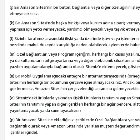
(j) Bir Amazon Sitesi’nin bir buton, bağlantısı veya diğer özelliğinin 
etmeyeceksiniz.
(k) Bir Amazon Sitesi’nde başka bir kişi veya kurum adına sipariş verm
yapması için yetki vermeyecek, yardımcı olmayacak veya teşvik etmeyec
(l) Sizinle tarafımız arasındaki ilişki ya da üzerinde işlev veya işlemler
nezdinde makul düzeyde karışıklığa neden olabilecek eylemlerde bulu
(m) Özel Bağlantıları veya Program İçeriği’ni, herhangi bir casus yazılım,
ya da kullanıcıların bilgisayarlarına veya diğer elektronik cihazlarına 
yazılım uygulamalarıyla bağlantılı olarak Siteniz’e eklemeyecek, göst
(n) Bir Mobil Uygulama içindeki entegre bir internet tarayıcısında (örn
Sitesi’nin herhangi bir bölümünü çerçeve içine almayacaksınız. Ancak, bi
göstermeniz, Amazon Sitesi’nin çerçevelendiği anlamına gelmeyecektir.
(o) Siteniz’deki ürünlerle yakından ilişkili Ürünlerin tanıtımını yapan Si
Sitesi’nin tanıtımını yapan diğer içerikleri herhangi bir açılır pencere, a
yayınlamayacak ya da sunmayacaksınız.
(p) Bir Amazon Sitesi’ne eklediğiniz içeriklerde Özel Bağlantılara yer v
bağlantılı olarak veya Amazon Sitesinde yer alan müşteri değerlendirmele
içerikler içinde).