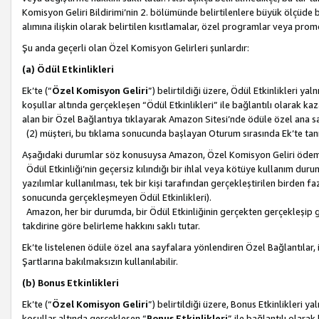
Komisyon Geliri Bildirimi’nin 2. bölümünde belirtilenlere büyük ölçüde 
alımına ilişkin olarak belirtilen kısıtlamalar, özel programlar veya pro
Şu anda geçerli olan Özel Komisyon Gelirleri şunlardır:
(a) Ödül Etkinlikleri
Ek’te (“
Özel Komisyon Geliri
”) belirtildiği üzere, Ödül Etkinlikleri ya
koşullar altında gerçekleşen “Ödül Etkinlikleri” ile bağlantılı olarak kaza
alan bir Özel Bağlantıya tıklayarak Amazon Sitesi’nde ödüle özel ana s
(2) müşteri, bu tıklama sonucunda başlayan Oturum sırasında Ek’te ta
Aşağıdaki durumlar söz konusuysa Amazon, Özel Komisyon Geliri öde
Ödül Etkinliği’nin geçersiz kılındığı bir ihlal veya kötüye kullanım dur
yazılımlar kullanılması, tek bir kişi tarafından gerçekleştirilen birden f
sonucunda gerçekleşmeyen Ödül Etkinlikleri).
Amazon, her bir durumda, bir Ödül Etkinliğinin gerçekten gerçekleşip 
takdirine göre belirleme hakkını saklı tutar.
Ek’te listelenen ödüle özel ana sayfalara yönlendiren Özel Bağlantılar, i
Şartlarına bakılmaksızın kullanılabilir.
(b) Bonus Etkinlikleri
Ek’te (“
Özel Komisyon Geliri
”) belirtildiği üzere, Bonus Etkinlikleri 
koşullar altında gerçekleşen “
Bonus Etkinlikleri
” ile bağlantılı olarak 