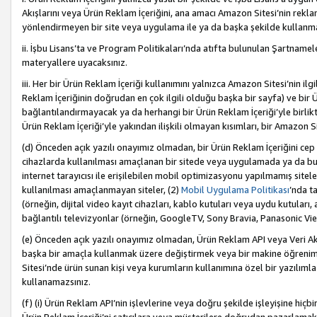
Akışlarını veya Ürün Reklam İçeriğini, ana amacı Amazon Sitesi’nin rek
yönlendirmeyen bir site veya uygulama ile ya da başka şekilde kullanm
ii. İşbu Lisans’ta ve Program Politikaları’nda atıfta bulunulan Şartnamel
materyallere uyacaksınız.
iii. Her bir Ürün Reklam İçeriği kullanımını yalnızca Amazon Sitesi’nin ilg
Reklam İçeriğinin doğrudan en çok ilgili olduğu başka bir sayfa) ve bir Ü
bağlantılandırmayacak ya da herhangi bir Ürün Reklam İçeriği’yle birli
Ürün Reklam İçeriği’yle yakından ilişkili olmayan kısımları, bir Amazon Sit
(d) Önceden açık yazılı onayımız olmadan, bir Ürün Reklam İçeriğini cep 
cihazlarda kullanılması amaçlanan bir sitede veya uygulamada ya da bunl
internet tarayıcısı ile erişilebilen mobil optimizasyonu yapılmamış sitel
kullanılması amaçlanmayan siteler, (2)
Mobil Uygulama Politikası
’nda t
(örneğin, dijital video kayıt cihazları, kablo kutuları veya uydu kutuları,
bağlantılı televizyonlar (örneğin, GoogleTV, Sony Bravia, Panasonic Vier
(e) Önceden açık yazılı onayımız olmadan, Ürün Reklam API veya Veri Ak
başka bir amaçla kullanmak üzere değiştirmek veya bir makine öğrenim
Sitesi’nde ürün sunan kişi veya kurumların kullanımına özel bir yazılım
kullanamazsınız.
(f) (i) Ürün Reklam API’nin işlevlerine veya doğru şekilde işleyişine h