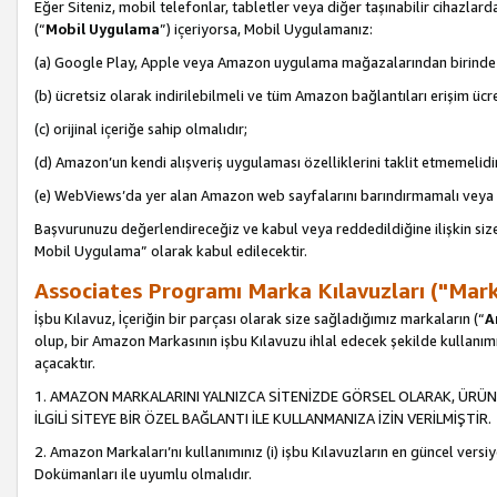
Eğer Siteniz, mobil telefonlar, tabletler veya diğer taşınabilir cihazlar
(“
Mobil Uygulama
”) içeriyorsa, Mobil Uygulamanız:
(a) Google Play, Apple veya Amazon uygulama mağazalarından birinde 
(b) ücretsiz olarak indirilebilmeli ve tüm Amazon bağlantıları erişim ücre
(c) orijinal içeriğe sahip olmalıdır;
(d) Amazon’un kendi alışveriş uygulaması özelliklerini taklit etmemelidi
(e) WebViews’da yer alan Amazon web sayfalarını barındırmamalı veya
Başvurunuzu değerlendireceğiz ve kabul veya reddedildiğine ilişkin si
Mobil Uygulama” olarak kabul edilecektir.
Associates Programı Marka Kılavuzları ("Mark
İşbu Kılavuz, İçeriğin bir parçası olarak size sağladığımız markaların (“
A
olup, bir Amazon Markasının işbu Kılavuzu ihlal edecek şekilde kullanım
açacaktır.
1. AMAZON MARKALARINI YALNIZCA SİTENİZDE GÖRSEL OLARAK, ÜRÜN
İLGİLİ SİTEYE BİR ÖZEL BAĞLANTI İLE KULLANMANIZA İZİN VERİLMİŞTİR.
2. Amazon Markaları’nı kullanımınız (i) işbu Kılavuzların en güncel versiy
Dokümanları ile uyumlu olmalıdır.