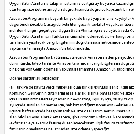
Uygun Satın Alımları iç takip amaçlarımız ve ilgili ay boyunca kazandığ
oluşturup size iletme amaçları doğrultusunda doğru ve kapsamlı bir şek
AssociatesProgramı’na başarılı bir şekilde kayıt yaptırmanız kaydıyla (
değerlendirilecektir), aşağıda belirtilen geçerli tevkifat veya kesintilere
indirilen (hangisi geçerliyse) Uygun Satın Alımlar için size aylık bazda 
Uygun Satın Alımlar için Türk Lirası cinsinden ödenecektir. Herhangi b
tarafından yapılacak vergi bilgilerinin doğrulanması neticesinde verile
yapılması tamamıyla Amazon’un takdirindedir.
Associates Programı’na katılımınız sürecinde Amazon sizden periyodik verg
durumlarda, talep tarihi ile Amazon tarafından vergi bilgilerinin doğru
bir Komisyon Geliri ödemesi yapılması tamamıyla Amazon’un takdirinde
Ödeme şartları şu şekildedir:
(a) Türkiye’de kayıtlı vergi mükellefi olan bir kişi/kuruluş iseniz: İlgili
Komisyon Gelirlerinin tutarlarını esas alarak) sizinle paylaşacak ve siz
için sunulan hizmetleri teyit eden bir e-postayı, ilgili ay için, bu ayı 
ayı içinde sunulan hizmetler için, hak kazandığınız Komisyon Gelirleri (i
üçüncü haftası içinde hesaplanacak ve size özel tanımlayıcı numaranız ile
alan bilgileri esas alarak Amazon’a, işbu Program Politikası kapsamında a
(e-fatura veya e-arşiv fatura) düzenleyeceksiniz. İlgili fatura tarafımı
faturanın onaylanmasına istinaden size ödeme yapacağız.