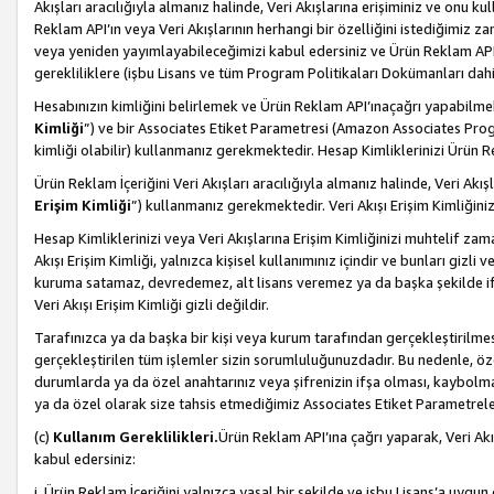
Akışları aracılığıyla almanız halinde, Veri Akışlarına erişiminiz ve onu k
Reklam API’ın veya Veri Akışlarının herhangi bir özelliğini istediğimiz
veya yeniden yayımlayabileceğimizi kabul edersiniz ve Ürün Reklam API’a v
gerekliliklere (işbu Lisans ve tüm Program Politikaları Dokümanları da
Hesabınızın kimliğini belirlemek ve Ürün Reklam API’ınaçağrı yapabilmek i
Kimliği
”) ve bir Associates Etiket Parametresi (Amazon Associates Prog
kimliği olabilir) kullanmanız gerekmektedir. Hesap Kimliklerinizi Ürün R
Ürün Reklam İçeriğini Veri Akışları aracılığıyla almanız halinde, Veri Akış
Erişim Kimliği
”) kullanmanız gerekmektedir. Veri Akışı Erişim Kimliğiniz
Hesap Kimliklerinizi veya Veri Akışlarına Erişim Kimliğinizi muhtelif zama
Akışı Erişim Kimliği, yalnızca kişisel kullanımınız içindir ve bunları giz
kuruma satamaz, devredemez, alt lisans veremez ya da başka şekilde ifşa
Veri Akışı Erişim Kimliği gizli değildir.
Tarafınızca ya da başka bir kişi veya kurum tarafından gerçekleştirilmes
gerçekleştirilen tüm işlemler sizin sorumluluğunuzdadır. Bu nedenle, öze
durumlarda ya da özel anahtarınız veya şifrenizin ifşa olması, kaybolmas
ya da özel olarak size tahsis etmediğimiz Associates Etiket Parametreleri
(c)
Kullanım Gereklilikleri.
Ürün Reklam API’ına çağrı yaparak, Veri Akı
kabul edersiniz:
i. Ürün Reklam İçeriğini yalnızca yasal bir şekilde ve işbu Lisans’a uygun