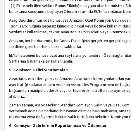
(1) Ek’te belirtilen şekilde Bonus Etkinliğine uygun olan bir müşteri, S
bu tıklama sonucunda başlayan Oturum sırasında Ek’te tanımlanan bon
Aşağıdaki durumlar söz konusuysa Amazon, Özel Komisyon Geliri öde
Bonus Etkinliğinin geçersiz kılındığı bir ihlal veya kötüye kullanım dur
yazılımlar kullanılması, tekrarlayan Bonus Etkinlikleri veya Sitenizdek
Amazon, her bir durumda, bir Bonus Etkinliğinin gerçekten gerçekleşip 
takdirine göre belirleme hakkını saklı tutar.
Ek’te listelenen bonusa özel ana sayfalara yönlendiren Özel Bağlantılar, 
Şartlarına bakılmaksızın kullanılabilir.
5. Komisyon Geliri Sınırlamaları
Associates etiketleri yalnızca Amazon Associates komisyonlarından yarar
aynı trafiği kullanarak hem Amazon Associates Programı hem de başka b
bağlantıları manipüle ederek veya birleştirerek), ücretleri alıkoymak 
alabiliriz.
Zaman zaman, Associate’larınStandart Komisyon Geliri veya Özel Komisy
vermemek adına (ve herhangi bir zaman dilimine bakılmaksızın), Amazon
durdurma veya değiştirme hakkını saklı tuttuğunu belirtiriz. Komisyon Gel
6. Komisyon Gelirlerinin Raporlanması ve Ödemeler