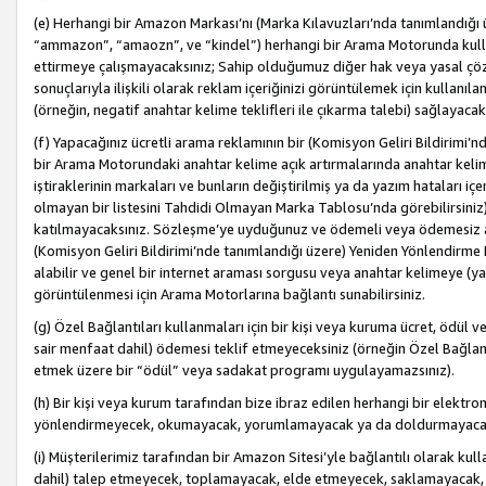
(e) Herhangi bir Amazon Markası’nı (Marka Kılavuzları’nda tanımlandığı ü
“ammazon”, “amaozn”, ve “kindel”) herhangi bir Arama Motorunda kulla
ettirmeye çalışmayacaksınız; Sahip olduğumuz diğer hak veya yasal çöz
sonuçlarıyla ilişkili olarak reklam içeriğinizi görüntülemek için kullanıl
(örneğin, negatif anahtar kelime teklifleri ile çıkarma talebi) sağlayaca
(f) Yapacağınız ücretli arama reklamının bir (Komisyon Geliri Bildirimi’
bir Arama Motorundaki anahtar kelime açık artırmalarında anahtar kelim
iştiraklerinin markaları ve bunların değiştirilmiş ya da yazım hataları iç
olmayan bir listesini Tahdidi Olmayan Marka Tablosu’nda görebilirsiniz)
katılmayacaksınız. Sözleşme’ye uyduğunuz ve ödemeli veya ödemesiz ara
(Komisyon Geliri Bildirimi’nde tanımlandığı üzere) Yeniden Yönlendirme 
alabilir ve genel bir internet araması sorgusu veya anahtar kelimeye (y
görüntülenmesi için Arama Motorlarına bağlantı sunabilirsiniz.
(g) Özel Bağlantıları kullanmaları için bir kişi veya kuruma ücret, ödül 
sair menfaat dahil) ödemesi teklif etmeyeceksiniz (örneğin Özel Bağlantıl
etmek üzere bir “ödül” veya sadakat programı uygulayamazsınız).
(h) Bir kişi veya kurum tarafından bize ibraz edilen herhangi bir elekt
yönlendirmeyecek, okumayacak, yorumlamayacak ya da doldurmayacak
(i) Müşterilerimiz tarafından bir Amazon Sitesi’yle bağlantılı olarak kulla
dahil) talep etmeyecek, toplamayacak, elde etmeyecek, saklamayacak,