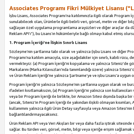
Associates Programı Fikri Mülkiyet Lisansı ("L
İşbu Lisans, Associates Programı’na katılımınızla ilgili olarak Program İ
sunulabilecek olan, Ürünlerle ilgili belirli veri, görsel, metin ve diğer bilg
sağlayan özel uygulama programlama arayüzleri ve diğer araçlar da dâh
Reklam API’ı”), bu Lisans’ın hükümleriyle bağlı olmayı kabul etmiş olurs
1. Program İçeriği’ne İlişkin Sınırlı Lisans
Sözleşme’nin şartlarına tabi olarak ve yalnızca (işbu Lisans ve diğer Pr
Programı’na katılım amacıyla, size aşağıdakiler için sınırlı, kabili rücu, 
vermekteyiz: (a) Program İçeriği’ni kopyalama ve yalnızca Siteniz’de gö
Markalarını (Marka Kılavuzları’nda tanımlandığı üzere) yalnızca Siteniz’
ve Ürün Reklam İçeriği’ne yalnızca Şartname’ye ve işbu Lisans’a uygun 
Program İçeriği’ni yalnızca Sözleşme’nin şartlarına uygun olarak ve bura
ifadeleri kısıtlamaksızın, (a) Program İçeriği’ni yalnızca son kullanıcılar
veya bir Program İçeriği ile birlikte, bir Amazon Sitesi dışında başka bi
(ancak, Siteniz’in Program İçeriği ile yakından ilişkili olmayan kısımları,
kullanımını yalnızca ilgili Ürün Detay sayfasıyla veya Amazon Sitesi’nin 
bağlantılandırmayacaksınız.
Ürün Reklam API veya Veri Akışları bir veya daha fazla iştirak sitesinde s
sağlar. Bu türden veri, görsel, metin, bilgi veya içeriğe erişim sağlama