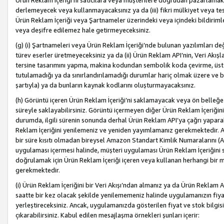
Ürün Reklam İçeriği’ni satıcılara veya müşterilere doğrudan pazarlamak, 
derlemeyecek veya kullanmayacaksınız ya da (iii) fikri mülkiyet veya tesci
Ürün Reklam İçeriği veya Şartnameler üzerindeki veya içindeki bildiri
veya deşifre edilemez hale getirmeyeceksiniz.
(g) (i) Şartnameleri veya Ürün Reklam İçeriği’nde bulunan yazılımları d
türev eserler üretmeyeceksiniz ya da (ii) Ürün Reklam API’nin, Veri Akışla
tersine tasarımını yapma, makina kodundan sembolik koda çevirme, üst
tutulamadığı ya da sınırlandırılamadığı durumlar hariç olmak üzere ve b
şartıyla) ya da bunların kaynak kodlarını oluşturmayacaksınız.
(h) Görüntü içeren Ürün Reklam İçeriği’ni saklamayacak veya ön belleğe 
süreyle saklayabilirsiniz. Görüntü içermeyen diğer Ürün Reklam İçeriğin
durumda, ilgili sürenin sonunda derhal Ürün Reklam API’ya çağrı yaparak
Reklam İçeriğini yenilemeniz ve yeniden yayımlamanız gerekmektedir. Ak
bir süre kısıtı olmadan bireysel Amazon Standart Kimlik Numaralarını (AS
uygulaması içermesi halinde, müşteri uygulaması Ürün Reklam İçeriğin
doğrulamak için Ürün Reklam İçeriği içeren veya kullanan herhangi bir m
gerekmektedir.
(i) Ürün Reklam İçeriğini bir Veri Akışı’ndan almanız ya da Ürün Reklam
saatte bir kez olacak şekilde yenilememeniz halinde uygulamanızın fiya
yerleştireceksiniz. Ancak, uygulamanızda gösterilen fiyat ve stok bilgis
çıkarabilirsiniz. Kabul edilen mesajlaşma örnekleri şunları içerir: