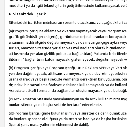
modelleri ya da ilgili teknolojilerin geliştirilmesinde kullanmayacak ve 
6. Sitenizdeki İçerik
Sitenizdeki içerikten münhasıran sorumlu olacaksınız ve aşağıdakileri s
(a)Program İçeriği’ne ekleme ve çıkarma yapmayacak veya Program İçeriği
grafik görüntüsü içeren İçeriği, görüntünün orijinal oranlarını koruyacak
anlamını maddi ölçüde değiştirmeyecek ya da metni gerçeğe aykırı veya y
türleri, Amazon Sitesi’nde yer alan ve Özel Bağlantı olarak biçimlendiril
alt kısmında yer alan gizlilik politikası bağlantıları). Yukarıda belirtilenl
Bildirimi” bağlantısını kaldırmayacak, gizlemeyecek, değiştirmeyecek
(b) Program İçeriği veya Program İçeriği, Ürün Reklam API’ı veya Veri 
yeniden dağıtmayacak, alt lisans vermeyecek ya da devretmeyeceksiniz. Ö
lisans olarak veya başka şekilde vermenizi gerektiren bir uygulama, plat
dışındaki bir pazarlama faaliyeti dahilinde kullanmayacak ya da kullanı
Associate etiketi formatında bağlantılar oluşturmayacak ya da bu bağla
(c) Artık Amazon Sitesinde yayımlanmayan ya da artık kullanımınıza uygu
bunları silecek ya da başka şekilde bertaraf edeceksiniz.
(d)Program İçeriği, içinde bulunan isim veya suretler de dahil olmak üzer
da bunlara sponsor olduğunu ya da ticari bir bağı ya da başka bir ilişki
üçüncü şahıs materyallerinin eklenmesi de dahil).