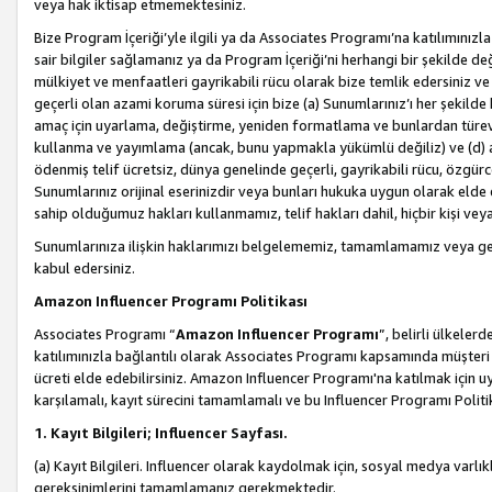
veya hak iktisap etmemektesiniz.
Bize Program İçeriği’yle ilgili ya da Associates Programı’na katılımınızla 
sair bilgiler sağlamanız ya da Program İçeriği’ni herhangi bir şekilde değ
mülkiyet ve menfaatleri gayrikabili rücu olarak bize temlik edersiniz v
geçerli olan azami koruma süresi için bize (a) Sunumlarınız’ı her şekild
amaç için uyarlama, değiştirme, yeniden formatlama ve bunlardan türev e
kullanma ve yayımlama (ancak, bunu yapmakla yükümlü değiliz) ve (d) aşağ
ödenmiş telif ücretsiz, dünya genelinde geçerli, gayrikabili rücu, özgürce 
Sunumlarınız orijinal eserinizdir veya bunları hukuka uygun olarak elde et
sahip olduğumuz hakları kullanmamız, telif hakları dahil, hiçbir kişi vey
Sunumlarınıza ilişkin haklarımızı belgelememiz, tamamlamamız veya geç
kabul edersiniz.
Amazon Influencer Programı Politikası
Associates Programı “
Amazon Influencer Programı
”, belirli ülkele
katılımınızla bağlantılı olarak Associates Programı kapsamında müşteri 
ücreti elde edebilirsiniz. Amazon Influencer Programı'na katılmak için u
karşılamalı, kayıt sürecini tamamlamalı ve bu Influencer Programı Politi
1. Kayıt Bilgileri; Influencer Sayfası.
(a) Kayıt Bilgileri. Influencer olarak kaydolmak için, sosyal medya varlık
gereksinimlerini tamamlamanız gerekmektedir.