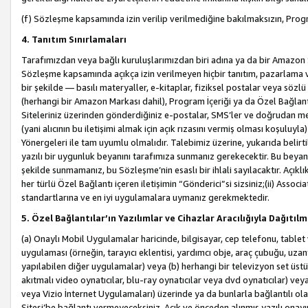
(f) Sözleşme kapsamında izin verilip verilmediğine bakılmaksızın, Progr
4. Tanıtım Sınırlamaları
Tarafımızdan veya bağlı kuruluşlarımızdan biri adına ya da bir Amazon 
Sözleşme kapsamında açıkça izin verilmeyen hiçbir tanıtım, pazarlama v
bir şekilde — basılı materyaller, e-kitaplar, fiziksel postalar veya söz
(herhangi bir Amazon Markası dahil), Program İçeriği ya da Özel Bağlant
Siteleriniz üzerinden gönderdiğiniz e-postalar, SMS’ler ve doğrudan mesaj
(yani alıcının bu iletişimi almak için açık rızasını vermiş olması koşul
Yönergeleri ile tam uyumlu olmalıdır. Talebimiz üzerine, yukarıda belir
yazılı bir uygunluk beyanını tarafımıza sunmanız gerekecektir. Bu beyanı
şekilde sunmamanız, bu Sözleşme’nin esaslı bir ihlali sayılacaktır. Açık
her türlü Özel Bağlantı içeren iletişimin “Gönderici”si sizsiniz;(ii) Asso
standartlarına ve en iyi uygulamalara uymanız gerekmektedir.
5. Özel Bağlantılar’ın Yazılımlar ve Cihazlar Aracılığıyla Dağıtılm
(a) Onaylı Mobil Uygulamalar haricinde, bilgisayar, cep telefonu, tablet 
uygulaması (örneğin, tarayıcı eklentisi, yardımcı obje, araç çubuğu, uzan
yapılabilen diğer uygulamalar) veya (b) herhangi bir televizyon set üstü k
akıtmalı video oynatıcılar, blu-ray oynatıcılar veya dvd oynatıcılar) ve
veya Vizio İnternet Uygulamaları) üzerinde ya da bunlarla bağlantılı o
Sitesi’be bağlantı vermeyeceksiniz. Açık ve önceden alınmış yazılı onay