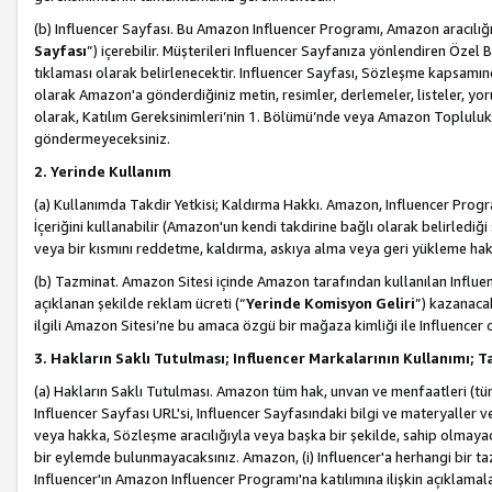
(b) Influencer Sayfası. Bu Amazon Influencer Programı, Amazon aracılığı
Sayfası
”) içerebilir. Müşterileri Influencer Sayfanıza yönlendiren Özel B
tıklaması olarak belirlenecektir. Influencer Sayfası, Sözleşme kapsamınd
olarak Amazon'a gönderdiğiniz metin, resimler, derlemeler, listeler, yorum
olarak, Katılım Gereksinimleri’nin 1. Bölümü’nde veya Amazon Topluluk Ku
göndermeyeceksiniz.
2. Yerinde Kullanım
(a) Kullanımda Takdir Yetkisi; Kaldırma Hakkı. Amazon, Influencer Progra
İçeriğini kullanabilir (Amazon'un kendi takdirine bağlı olarak belirledi
veya bir kısmını reddetme, kaldırma, askıya alma veya geri yükleme hakkı
(b) Tazminat. Amazon Sitesi içinde Amazon tarafından kullanılan Influencer
açıklanan şekilde reklam ücreti (“
Yerinde Komisyon Geliri
”) kazanaca
ilgili Amazon Sitesi’ne bu amaca özgü bir mağaza kimliği ile Influencer 
3. Hakların Saklı Tutulması; Influencer Markalarının Kullanımı;
(a) Hakların Saklı Tutulması. Amazon tüm hak, unvan ve menfaatleri (tüm 
Influencer Sayfası URL'si, Influencer Sayfasındaki bilgi ve materyaller
veya hakka, Sözleşme aracılığıyla veya başka bir şekilde, sahip olmayac
bir eylemde bulunmayacaksınız. Amazon, (i) Influencer'a herhangi bir t
Influencer'ın Amazon Influencer Programı'na katılımına ilişkin açıklamal