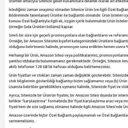
izlemek amacıyla Sitenize gelen kullanıcılara dinamik olarak alt etiketl
İstediğiniz zaman onayımız olmadan Sitenize Ürün (ve ilgili Özel Bağlantı
Bildiriminde tanımlanan) Ürünler ile bağlantılı olmalıdır. Ürün listeleri
konusu Özel Bağlantıyla ilgili ek, özgün içerik bulunmalıdır.Ürün listele
(örneğin Gıda Ürünleri bölümü) kapsar.
Sınırlı bir süre için geçerli promosyonlara olan bağlantıların ve refera
Örneğin, bir Amazon Sitesinin kıyafet kategorisindeki Ürünlere bağlant
olduğunu belirtmeniz halinde, promosyon sona erdikten hemen sonra %15
Herhangi bir Ürün, Amazon Sitesi veya politikalarımız, promosyonlarımız
yanıltıcı iddialarda bulunmamanız gerekmektedir. Örneğin, Sitenize Amazon
akıllı telefonun 128 GB’lık hafızası olduğunu belirtemezsiniz.
Ürün fiyatları ve stokları zaman zaman değişiklik gösterebilir. Sitenizde 
stok bilgilerinin gösterildiği bağlantıyı bizim sağlamamız veya (b) Ürün f
Lisansta belirtilen gerekliliklere uymanız halinde, Sitenizde fiyat ve stok 
Ayrıca, Sitenizde bir Ürün’ün fiyatını, bir Amazon Sitesi dışında bir inte
birlikte “karşılaştırma” formatında (bir fiyat karşılaştırma aracı veya 
fiyatı hem de size sağlamış olmamız halinde ilgili Amazon Sitesi’nde Ür
Amazon üzerinde hiçbir Özel Bağlantı paylaşmamalı ve Özel Bağlantılar
vermemelisiniz.