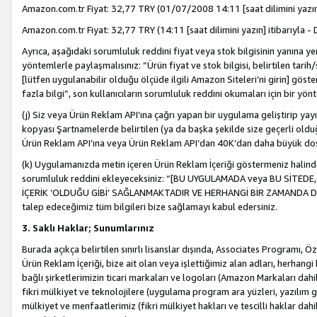
Amazon.com.tr Fiyat: 32,77 TRY (01/07/2008 14:11 [saat dilimini yazın] 
Amazon.com.tr Fiyat: 32,77 TRY (14:11 [saat dilimini yazın] itibarıyla - 
Ayrıca, aşağıdaki sorumluluk reddini fiyat veya stok bilgisinin yanına yer
yöntemlerle paylaşmalısınız: “Ürün fiyat ve stok bilgisi, belirtilen tarih
[lütfen uygulanabilir olduğu ölçüde ilgili Amazon Siteleri’ni girin] göste
fazla bilgi”, son kullanıcıların sorumluluk reddini okumaları için bir yön
(j) Siz veya Ürün Reklam API’ına çağrı yapan bir uygulama geliştirip ya
kopyası Şartnamelerde belirtilen (ya da başka şekilde size geçerli olduğ
Ürün Reklam API’ına veya Ürün Reklam API’dan 40K’dan daha büyük do
(k) Uygulamanızda metin içeren Ürün Reklam İçeriği göstermeniz halinde
sorumluluk reddini ekleyeceksiniz: “[BU UYGULAMADA veya BU SİTEDE,
İÇERİK ‘OLDUĞU GİBİ’ SAĞLANMAKTADIR VE HERHANGİ BİR ZAMANDA DEĞİŞ
talep edeceğimiz tüm bilgileri bize sağlamayı kabul edersiniz.
3. Saklı Haklar; Sunumlarınız
Burada açıkça belirtilen sınırlı lisanslar dışında, Associates Programı, Ö
Ürün Reklam İçeriği, bize ait olan veya işlettiğimiz alan adları, herhangi
bağlı şirketlerimizin ticari markaları ve logoları (Amazon Markaları dah
fikri mülkiyet ve teknolojilere (uygulama program ara yüzleri, yazılım gel
mülkiyet ve menfaatlerimiz (fikri mülkiyet hakları ve tescilli haklar dahil)