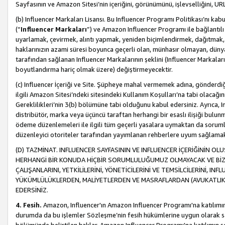
Sayfasının ve Amazon Sitesi’nin içeriğini, görünümünü, işlevselliğini, URL'
(b) Influencer Markaları Lisansı. Bu Influencer Programı Politikası’nı kab
(“
Influencer Markaları
”) ve Amazon Influencer Programı ile bağlantı
uyarlamak, çevirmek, alıntı yapmak, yeniden biçimlendirmek, dağıtmak, il
haklarınızın azami süresi boyunca geçerli olan, münhasır olmayan, dünya
tarafından sağlanan Influencer Markalarının şeklini (Influencer Markal
boyutlandırma hariç olmak üzere) değiştirmeyecektir.
(c) Influencer İçeriği ve Site. Şüpheye mahal vermemek adına, gönderdiğin
ilgili Amazon Sitesi’ndeki sitesindeki Kullanım Koşulları’na tabi olacağı
Gereklilikleri’nin 3(b) bölümüne tabi olduğunu kabul edersiniz. Ayrıca, Inf
distribütör, marka veya üçüncü taraftan herhangi bir esaslı ilişiği bul
ödeme düzenlemeleri ile ilgili tüm geçerli yasalara uymaktan da soruml
düzenleyici otoriteler tarafından yayımlanan rehberlere uyum sağlama
(D) TAZMİNAT. INFLUENCER SAYFASININ VE INFLUENCER İÇERİĞİNİN OL
HERHANGİ BİR KONUDA HİÇBİR SORUMLULUĞUMUZ OLMAYACAK VE BİZİ, B
ÇALIŞANLARINI, YETKİLİLERİNİ, YÖNETİCİLERİNİ VE TEMSİLCİLERİNİ, IN
YÜKÜMLÜLÜKLERDEN, MALİYETLERDEN VE MASRAFLARDAN (AVUKATLIK 
EDERSİNİZ.
4. Fesih.
Amazon, Influencer'ın Amazon Influencer Programı'na katılımını a
durumda da bu işlemler Sözleşme’nin fesih hükümlerine uygun olarak sağl