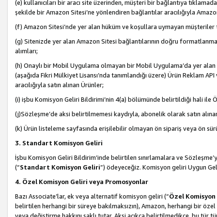
(e) kullanıcıları bir aracı site üzerinden, müşteri bir bağlantıya tıkla
şekilde bir Amazon Sitesi’ne yönlendiren bağlantılar aracılığıyla Amazon
(f) Amazon Sitesi’nde yer alan hüküm ve koşullara uymayan müşteriler t
(g) Sitenizde yer alan Amazon Sitesi bağlantılarının doğru formatlanm
alımları;
(h) Onaylı bir Mobil Uygulama olmayan bir Mobil Uygulama’da yer alan b
(aşağıda Fikri Mülkiyet Lisansı’nda tanımlandığı üzere) Ürün Reklam API
aracılığıyla satın alınan Ürünler;
(i) işbu Komisyon Geliri Bildirimi’nin 4(a) bölümünde belirtildiği hali ile Ö
(j)Sözleşme’de aksi belirtilmemesi kaydıyla, abonelik olarak satın alına
(k) Ürün listeleme sayfasında erişilebilir olmayan ön sipariş veya ön sü
3. Standart Komisyon Geliri
İşbu Komisyon Geliri Bildirim’inde belirtilen sınırlamalara ve Sözleşme
(“
Standart Komisyon Geliri
”) ödeyeceğiz. Komisyon geliri Uygun Ge
4. Özel Komisyon Geliri veya Promosyonlar
Bazı Associate’lar, ek veya alternatif komisyon geliri (“
Özel Komisyon 
belirtilen herhangi bir süreye bakılmaksızın), Amazon, herhangi bir 
veya değiştirme hakkını saklı tutar. Aksi açıkça belirtilmedikçe, bu tür