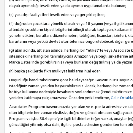
dayalı ayrımcılığı teşvik eden ya da ayrımcı uygulamalarda bulunan;
(e) yasadışı faaliyetleri teşvik eden veya gerçekleştiren;
(f) doğrudan çocuklara yönelik olarak veya 18 yaşının (veya ilgili kanun
altındaki çocukların kişisel bilgilerini bilinçli olarak toplayan, kullana
yönetmelikleri, kuralları, düzenlemeleri, tebliğleri, lisansları, izinleri, k
kararlarını veya yetkili devlet otoritelerince öngörülebilecek diğer gerekl
(g) alan adında, alt alan adında, herhangi bir “etiket”te veya Associate
sitesindeki herhangi bir tanımlayıcıda Amazon veya bağlı şirketlerine ai
Marka Listesi’nde görebilirsiniz) veya bunların değiştirilmiş ya da yazım
(h) başka şekillerde fikri mülkiyet haklarını ihlal eden.
Uygunluğu kendi takdirimize göre belirleyeceğiz. Başvurunuzu uygun o
istediğiniz zaman yeniden başvurabilirsiniz. Ancak, herhangi bir zaman
kötüye kullanma nedeniyle hesabınızı sonlandırırsak (kendi takdirimiz
yeniden katılmaya çalışamazsınız. Önceden yetkilendirme,
Gelir Ortakl
Associates Programı başvurunuzda yer alan ve e-posta adresiniz ve sair ileti
olan bilgilerin her zaman eksiksiz, doğru ve güncel olmasını sağlayacaks
Programı ve işbu Sözleşme’yle ilgili bildirimler (eğer varsa), onaylar (eğ
güncelliğini yitirmiş olsa dahi, ilgili e-posta adresine gönderilen tüm bil