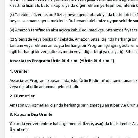
kısaltma hizmeti, buton, köprü ya da diğer reklam yerleşim biçimlerini 
(x) Talebimiz üzerine, bu Sözleşmeye (genel olarak ya da belirli bir hük
beyanı sunmanız gerekmektedir. Bu beyanı talebimize uygun şekilde sunma
(y) Amazon tarafından aksi açıkça kabul edilmedikçe, Siteniz’de fiyat tak
(z) Sitenizde veya başka bir şekilde, Amazon Sitesi dışında herhangi bi
tanıtımı veya reklamı amacıyla herhangi bir Program İçeriğini gösterem
ilgili herhangi bir veri, görsel, metin veya diğer bilgi ya da içeriği Si
Associates Programı Ürün Bildirimi (“Ürün Bildirimi”)
1. Ürünler
Associates Programı kapsamında, işbu Ürün Bildirimi’nde tanımlanan ekle
veya dijital ürün anlamına gelmektedir.
2. Hizmetler
Amazon Ev Hizmetleri dışında herhangi bir hizmet şu an itibariyle Ürünl
3. Kapsam Dışı Ürünler
Yukarıda yer verilenlere halel gelmemek üzere, aşağıda belirtilenler Ass
Ürünler
”):