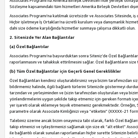
Associates Programı’na Amerika Birleşik Devletleri’nde yerleşik olmayan b
Sözleşme kapsamındaki tüm hizmetleri Amerika Birleşik Devletleri dışınd
Associates Programı'na katılmak ücretsizdir ve Associates Sitesinde, iş
Hiçbir işletmeye İş Ortakları’na ücretli kurulum veya danışmanlık hizme
dahi size ödeme karşılığında hizmetler sunmaya çalışırsa dikkatli olun.
2. Sitenizde Yer Alan Bağlantılar
(a) Özel Bağlantılar
Associates Programı’na başvurduktan sonra Siteniz’de Özel Bağlantılara y
raporlanmasını ve tahakkuk ettirilmesini sağlar. Özel Bağlantıların size
(b) Tüm Özel Bağlantılar için Geçerli Genel Gereklilikler
Özel Bağlantıları kendiniz oluşturabilirsiniz veya bizim tarafımızdan size
bildirmemiz halinde, ilgili bağlantı türlerini Sitenizde göstermeyi durdu
tarzından ve yerleşiminden ve (sizin tarafınızdan oluşturulan veya bizi
yönlendirmelerini uygun şekilde takip etmemiz için gereken formatı içer
yer işareti olarak eklemeye teşvik etmemeniz gerekmektedir. Örneğin, 
parametre olarak Associate Kimliğinizi veya “etiketini” (XXXXX-21 for
Talebiniz üzerine ancak bizim onayımıza tabi olarak, farklı Özel Bağlantı
takip etmenizi ve iyileştirmenizi sağlamak için size ek “alt etiket” Assoc
ile bağlantılı olarak sunulan raporlamaları hiçbir surette Sitenizin belirli 