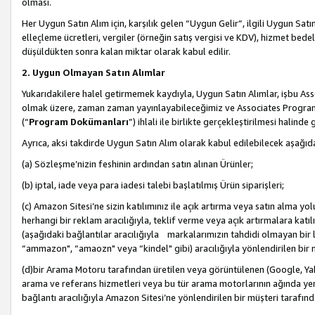
olması.
Her Uygun Satın Alım için, karşılık gelen “Uygun Gelir”, ilgili Uygun Satın
elleçleme ücretleri, vergiler (örneğin satış vergisi ve KDV), hizmet bedell
düşüldükten sonra kalan miktar olarak kabul edilir.
2. Uygun Olmayan Satın Alımlar
Yukarıdakilere halel getirmemek kaydıyla, Uygun Satın Alımlar, işbu Ass
olmak üzere, zaman zaman yayınlayabileceğimiz ve Associates Programı’
(“
Program Dokümanları
”) ihlali ile birlikte gerçekleştirilmesi halinde
Ayrıca, aksi takdirde Uygun Satın Alım olarak kabul edilebilecek aşağıda
(a) Sözleşme’nizin feshinin ardından satın alınan Ürünler;
(b) iptal, iade veya para iadesi talebi başlatılmış Ürün siparişleri;
(c) Amazon Sitesi’ne sizin katılımınız ile açık artırma veya satın alma yol
herhangi bir reklam aracılığıyla, teklif verme veya açık artırmalara ka
(aşağıdaki bağlantılar aracılığıyla markalarımızın tahdidi olmayan bir lis
“ammazon", “amaozn" veya “kindel" gibi) aracılığıyla yönlendirilen bir 
(d)bir Arama Motoru tarafından üretilen veya görüntülenen (Google, Ya
arama ve referans hizmetleri veya bu tür arama motorlarının ağında yer 
bağlantı aracılığıyla Amazon Sitesi’ne yönlendirilen bir müşteri tarafınd