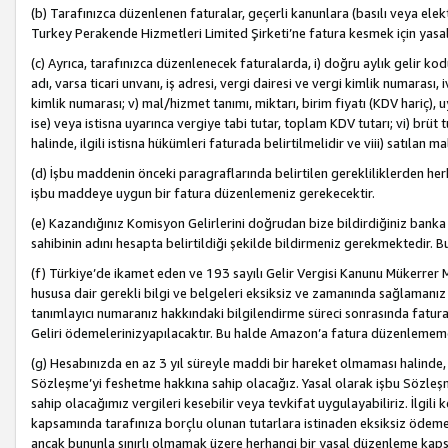
(b) Tarafınızca düzenlenen faturalar, geçerli kanunlara (basılı veya ele
Turkey Perakende Hizmetleri Limited Şirketi’ne fatura kesmek için yasal
(c) Ayrıca, tarafınızca düzenlenecek faturalarda, i) doğru aylık gelir kodu
adı, varsa ticari unvanı, iş adresi, vergi dairesi ve vergi kimlik numarası,
kimlik numarası; v) mal/hizmet tanımı, miktarı, birim fiyatı (KDV hariç)
ise) veya istisna uyarınca vergiye tabi tutar, toplam KDV tutarı; vi) brüt 
halinde, ilgili istisna hükümleri faturada belirtilmelidir ve viii) satılan 
(d) İşbu maddenin önceki paragraflarında belirtilen gerekliliklerden he
işbu maddeye uygun bir fatura düzenlemeniz gerekecektir.
(e) Kazandığınız Komisyon Gelirlerini doğrudan bize bildirdiğiniz banka
sahibinin adını hesapta belirtildiği şekilde bildirmeniz gerekmektedir. 
(f) Türkiye’de ikamet eden ve 193 sayılı Gelir Vergisi Kanunu Mükerrer 
hususa dair gerekli bilgi ve belgeleri eksiksiz ve zamanında sağlamanız
tanımlayıcı numaranız hakkındaki bilgilendirme süreci sonrasında fatur
Geliri ödemelerinizyapılacaktır. Bu halde Amazon’a fatura düzenlemem
(g) Hesabınızda en az 3 yıl süreyle maddi bir hareket olmaması halinde
Sözleşme’yi feshetme hakkına sahip olacağız. Yasal olarak işbu Sözl
sahip olacağımız vergileri kesebilir veya tevkifat uygulayabiliriz. İlgil
kapsamında tarafınıza borçlu olunan tutarlara istinaden eksiksiz ödeme
ancak bununla sınırlı olmamak üzere herhangi bir yasal düzenleme kap