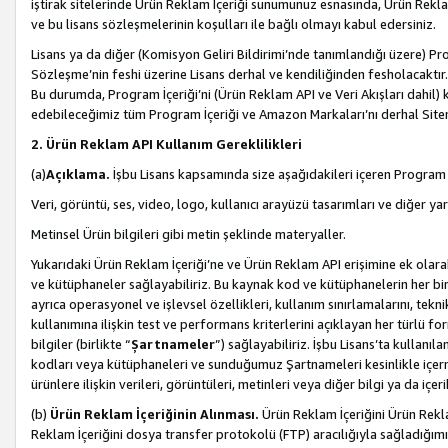
iştirak sitelerinde Ürün Reklam İçeriği sunumunuz esnasında, Ürün Reklam 
ve bu lisans sözleşmelerinin koşulları ile bağlı olmayı kabul edersiniz.
Lisans ya da diğer (Komisyon Geliri Bildirimi’nde tanımlandığı üzer
Sözleşme’nin feshi üzerine Lisans derhal ve kendiliğinden fesholacaktır.
Bu durumda, Program İçeriği’ni (Ürün Reklam API ve Veri Akışları dahil
edebileceğimiz tüm Program İçeriği ve Amazon Markaları’nı derhal Siteni
2. Ürün Reklam API Kullanım Gereklilikleri
(a)
Açıklama.
İşbu Lisans kapsamında size aşağıdakileri içeren Program İ
Veri, görüntü, ses, video, logo, kullanıcı arayüzü tasarımları ve diğer ya
Metinsel Ürün bilgileri gibi metin şeklinde materyaller.
Yukarıdaki Ürün Reklam İçeriği’ne ve Ürün Reklam API erişimine ek olar
ve kütüphaneler sağlayabiliriz. Bu kaynak kod ve kütüphanelerin her biri s
ayrıca operasyonel ve işlevsel özellikleri, kullanım sınırlamalarını, tekn
kullanımına ilişkin test ve performans kriterlerini açıklayan her türlü fo
bilgiler (birlikte “
Şartnameler
”) sağlayabiliriz. İşbu Lisans’ta kullan
kodları veya kütüphaneleri ve sunduğumuz Şartnameleri kesinlikle içerme
ürünlere ilişkin verileri, görüntüleri, metinleri veya diğer bilgi ya da içer
(b)
Ürün Reklam İçeriğinin Alınması.
Ürün Reklam İçeriğini Ürün Rekla
Reklam İçeriğini dosya transfer protokolü (FTP) aracılığıyla sağladığımız 