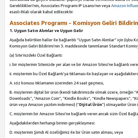
Gereklilikleri’nin, Associates Programı IP Lisansı’nın veya
Amazon Influen
esaslı ihlali olarak kabul edilecektir.
Associates Programı - Komisyon Geliri Bildiri
1. Uygun Satın Alımlar ve Uygun Gelir
Aşağıda belirtilen haller ile bağlantılı “Uygun Satın Alımlar” için (işbu K
Komisyon Geliri Bildirimi’nin 3. maddesinde tanımlanan Standart Komis
(a) Site’nizdeki Özel Bağlantı:
i. bir müşterinin Sitenizde yer alan ve bir Amazon Sitesi’ne bağlantı ver
ii. müşterinin bu Özel Bağlantı’ya tıklaması ile başlayan ve aşağıdakile
A. söz konusu tıklamanın üzerinden 24 saat geçmesi,
B. müşterinin dijital bir ürün (kendi takdirimizde olmak üzere, örneğ
Downloads”, “Amazon Coin”, “Kindle Books”, “Kindle Newspapers”, “Kind
ürün veya Amazon yazılım indirmesi) (“
Dijital Ürün
”) olmayanbir Ürün i
C. müşterinin bir Amazon Sitesi’ne bağlantı veren ancak sizin Özel Bağla
Aşağıdakilerden herhangi birinin gerçekleşmesi:
D. müşterinin Şimdi Al özelliğimiz ile bir Ürün satın alması, veya