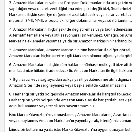
3. Amazon Markaları’nı yalnızca Program Dokümanları’nda açıkça izin ver
yapıldığını veya destek verildiğini ima eder şekilde; (ii) bizi, ürünlerim
Markasına ilişkin şerefiye değerimizi azaltabilecek veya zarar verebilec
material, SMS, MMS, e-posta eki, diğer dokümanlar veya sözlü tanıtıml
4. Amazon Markalarını hiçbir şekilde değiştiremez veya tadil edemezsin
Alternatif temsillere veya stilizasyonlara izin verilmez. Örneğin, bir A
Markasına eklemeler yapamaz ya da bir Amazon Markasının herhangi bir
5. Amazon Markaları, Amazon Markasının tüm kenarları ile diğer görsel, 
Amazon Markaları hiçbir surette ilgili Markanın okunurluğunu ya da görü
6. Amazon Markalarına ilişkin tüm hakların münhasır mülkiyeti bize aitt
menfaatimize hüküm ifade edecektir. Amazon Markaları ile ilgili hakları
7. İlgili satıcı veya sağlayıcıdan açıkça yazılı yetkilendirme almadığınız s
Amazon Sitesinde sergileyemez veya başka şekilde kullanamazsınız.
8. Herhangi bir yetki bölgesinde Amazon Markaları ile karıştırılabilecek
Herhangi bir yetki bölgesinde Amazon Markaları ile karıştırılabilecek şek
adını kullanamaz veya tescili için başvuramazsınız.
İşbu Marka Kılavuzları’nı ve onaylanmış Amazon Markalarını, AssociatesSi
veya onaylanmış Amazon Markaları’nı yayımlayarak, istediğimiz zaman v
İzinsiz bir kullanıma ya da işbu Marka Kılavuzları’na uygun olmayan kul