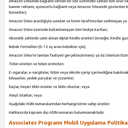
Amazon Sitesinde bağlantı verilen bir site üzerinden satılan tüm ürün ve
banner reklamı, sponsorlu bağlantı veya Amazon Sitesinde gösterilen başk
hizmetler);
Amazon Sitesi aracılığıyla sunulan ve bizim tarafımızdan satılmayan ya
Amazon Sitesi üzerinde kullanılamayan tüm hediye kartları;
Abonelik şeklinde satın alınan dijital Kindle ürünleri (örneğin, Kindle gaz
Bebek formülleri (0-12 ay arası bebekler için);
Amazon Sitesi’ni tanıtan faaliyeti gerçekleştirmeniz ya da Sitenizin bizi
Tütün ürünleri ve tütün üreticileri;
E-sigaralar, e-nargileler, tütün veya nikotin içerip içermediğine bakılmaks
bileşenler, yedek parçalar ve çözümler;
İlaçlar, beşeri tıbbi ürünler ve tıbbi cihazlar; veya
Ateşli Silahlar; veya
Aşağıdaki ASIN numaralarından herhangi birine sahip ürünler:
Halihazırda kapsam dışı ASIN numarası bulunmamaktadır.
Associates Programı Mobil Uygulama Politika