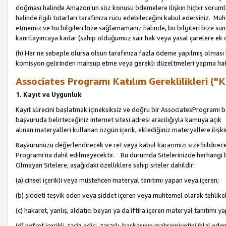
doğması halinde Amazon’un söz konusu ödemelere ilişkin hiçbir soru
halinde ilgili tutarları tarafınıza rücu edebileceğini kabul edersiniz. Muh
etmemiz ve bu bilgileri bize sağlamamanız halinde, bu bilgileri bize su
kanıtlayıncaya kadar (sahip olduğumuz sair hak veya yasal çarelere ek 
(h) Her ne sebeple olursa olsun tarafınıza fazla ödeme yapılmış olması 
komisyon gelirinden mahsup etme veya gerekli düzeltmeleri yapma hakkı
Associates Programı Katılım Gereklilikleri ("Ka
1. Kayıt ve Uygunluk
Kayıt sürecini başlatmak içineksiksiz ve doğru bir AssociatesProgramı ba
başvuruda belirteceğiniz internet sitesi adresi aracılığıyla kamuya aç
alınan materyalleri kullanan özgün içerik, eklediğiniz materyallere ilişk
Başvurunuzu değerlendirecek ve ret veya kabul kararımızı size bildirece
Programı’na dahil edilmeyecektir. Bu durumda Sitelerinizde herhangi b
Olmayan Sitelere, aşağıdaki özelliklere sahip siteler dahildir:
(a) cinsel içerikli veya müstehcen materyal tanıtımı yapan veya içeren;
(b) şiddeti teşvik eden veya şiddet içeren veya muhtemel olarak tehlikel
(c) hakaret, yanlış, aldatıcı beyan ya da iftira içeren materyal tanıtımı y
(d) nefret içerikli, taciz edici, zararlı, başkasının mahremiyetini ihlal eden