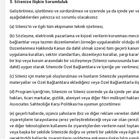
3. Sitenize İlişkin Sorumluluk
Geliştirilmesi, işletilmesi ve sürdürülmesi ve üzerinde ya da içinde yer ve
aşağıdakilerden yalnızca siz sorumlu olacaksınız:
(a) Siteniz’in ve ilgili tüm ekipmanın teknik işletmesi;
(b) Sözleşme, elektronik pazarlama ve kişisel verilerin korunması mevzua
bağlantılar veya tazmin düzenlemeleri (örneğin uygulanabilir olduğu ölç
Düzenlenmesi Hakkında Kanun da dahil olmak üzere) tüm geçerli kanunlar, y
uygulama kuralları, sektör standartları, düzenleyici kurallar, yargı kararl
bir kişi veya kurum arasındaki bir sözleşmeye (Sitenizi sunucusunda barı
dahil) uygun olarak Sitenizde Özel Bağlantılara ve İçeriğe yer verilmesi;
(c) Siteniz için materyal oluşturulması ve bunların Sitenizde yayınlanmas
materyaller ve Özel Bağlantılara eklediğiniz veya Özel Bağlantılarla ili
(d) Program İçeriği’nin, Sitenizin ve Siteniz üzerinde ya da içinde yer al
hakları, ticari markalar, gizlilik, aleniyet veya diğer fikri mülkiyet hak
Associates Sahteciliğe Karşı Politikası’na uyumun gözetilmesi
(e) geçerli hallerde, üçüncü şahısların (biz ve diğer reklam verenler dah
ziyaretçilerin tarayıcılarına çerez yerleştirebileceği veya var olan çerezler
ve diğer teknolojilerin kullanımı ile ziyaretçilerden verilerin nasıl toplandı
veya başka bir şekilde Sitenizde doğru ve yeterli bir şekilde veya ilgili 
gerektirdiği hallerde ziyaretçilerin reddetme imkanına ilişkin bilgi sunul