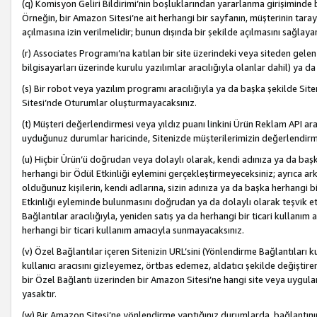
(q) Komisyon Geliri Bildirimi’nin boşluklarından yararlanma girişiminde
Örneğin, bir Amazon Sitesi’ne ait herhangi bir sayfanın, müşterinin tara
açılmasına izin verilmelidir; bunun dışında bir şekilde açılmasını sağlay
(r) Associates Programı’na katılan bir site üzerindeki veya siteden gele
bilgisayarları üzerinde kurulu yazılımlar aracılığıyla olanlar dahil) ya 
(s) Bir robot veya yazılım programı aracılığıyla ya da başka şekilde 
Sitesi’nde Oturumlar oluşturmayacaksınız.
(t) Müşteri değerlendirmesi veya yıldız puanı linkini Ürün Reklam API aracı
uyduğunuz durumlar haricinde, Sitenizde müşterilerimizin değerlendirme
(u) Hiçbir Ürün’ü doğrudan veya dolaylı olarak, kendi adınıza ya da başk
herhangi bir Ödül Etkinliği eylemini gerçekleştirmeyeceksiniz; ayrıca arkada
olduğunuz kişilerin, kendi adlarına, sizin adınıza ya da başka herhangi b
Etkinliği eyleminde bulunmasını doğrudan ya da dolaylı olarak teşvik 
Bağlantılar aracılığıyla, yeniden satış ya da herhangi bir ticari kullanı
herhangi bir ticari kullanım amacıyla sunmayacaksınız.
(v) Özel Bağlantılar içeren Sitenizin URL’sini (Yönlendirme Bağlantıları 
kullanıcı aracısını gizleyemez, örtbas edemez, aldatıcı şekilde değişti
bir Özel Bağlantı üzerinden bir Amazon Sitesi’ne hangi site veya uygula
yasaktır.
(w) Bir Amazon Sitesi’ne yönlendirme yaptığınız durumlarda, bağlantının