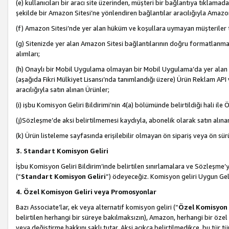
(e) kullanıcıları bir aracı site üzerinden, müşteri bir bağlantıya tıkla
şekilde bir Amazon Sitesi’ne yönlendiren bağlantılar aracılığıyla Amazon
(f) Amazon Sitesi’nde yer alan hüküm ve koşullara uymayan müşteriler t
(g) Sitenizde yer alan Amazon Sitesi bağlantılarının doğru formatlanm
alımları;
(h) Onaylı bir Mobil Uygulama olmayan bir Mobil Uygulama’da yer alan b
(aşağıda Fikri Mülkiyet Lisansı’nda tanımlandığı üzere) Ürün Reklam API
aracılığıyla satın alınan Ürünler;
(i) işbu Komisyon Geliri Bildirimi’nin 4(a) bölümünde belirtildiği hali ile Ö
(j)Sözleşme’de aksi belirtilmemesi kaydıyla, abonelik olarak satın alına
(k) Ürün listeleme sayfasında erişilebilir olmayan ön sipariş veya ön sü
3. Standart Komisyon Geliri
İşbu Komisyon Geliri Bildirim’inde belirtilen sınırlamalara ve Sözleşme
(“
Standart Komisyon Geliri
”) ödeyeceğiz. Komisyon geliri Uygun Ge
4. Özel Komisyon Geliri veya Promosyonlar
Bazı Associate’lar, ek veya alternatif komisyon geliri (“
Özel Komisyon 
belirtilen herhangi bir süreye bakılmaksızın), Amazon, herhangi bir 
veya değiştirme hakkını saklı tutar. Aksi açıkça belirtilmedikçe, bu tür