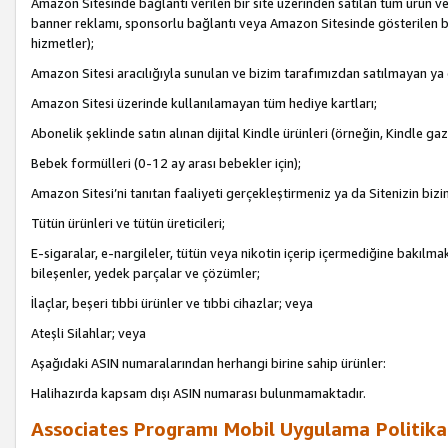
Amazon Sitesinde bağlantı verilen bir site üzerinden satılan tüm ürün ve
banner reklamı, sponsorlu bağlantı veya Amazon Sitesinde gösterilen başk
hizmetler);
Amazon Sitesi aracılığıyla sunulan ve bizim tarafımızdan satılmayan ya
Amazon Sitesi üzerinde kullanılamayan tüm hediye kartları;
Abonelik şeklinde satın alınan dijital Kindle ürünleri (örneğin, Kindle gaz
Bebek formülleri (0-12 ay arası bebekler için);
Amazon Sitesi’ni tanıtan faaliyeti gerçekleştirmeniz ya da Sitenizin bizi
Tütün ürünleri ve tütün üreticileri;
E-sigaralar, e-nargileler, tütün veya nikotin içerip içermediğine bakılmaks
bileşenler, yedek parçalar ve çözümler;
İlaçlar, beşeri tıbbi ürünler ve tıbbi cihazlar; veya
Ateşli Silahlar; veya
Aşağıdaki ASIN numaralarından herhangi birine sahip ürünler:
Halihazırda kapsam dışı ASIN numarası bulunmamaktadır.
Associates Programı Mobil Uygulama Politika