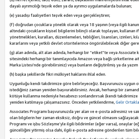
dayalı ayrımcılığı teşvik eden ya da ayrımcı uygulamalarda bulunan;
(e) yasadışı faaliyetleri teşvik eden veya gerçekleştiren;
(f) doğrudan çocuklara yönelik olarak veya 18 yaşının (veya ilgili kanun
altındaki çocukların kişisel bilgilerini bilinçli olarak toplayan, kullana
yönetmelikleri, kuralları, düzenlemeleri, tebliğleri, lisansları, izinleri, k
kararlarını veya yetkili devlet otoritelerince öngörülebilecek diğer gerekl
(g) alan adında, alt alan adında, herhangi bir “etiket”te veya Associate
sitesindeki herhangi bir tanımlayıcıda Amazon veya bağlı şirketlerine ai
Marka Listesi’nde görebilirsiniz) veya bunların değiştirilmiş ya da yazım
(h) başka şekillerde fikri mülkiyet haklarını ihlal eden.
Uygunluğu kendi takdirimize göre belirleyeceğiz. Başvurunuzu uygun o
istediğiniz zaman yeniden başvurabilirsiniz. Ancak, herhangi bir zaman
kötüye kullanma nedeniyle hesabınızı sonlandırırsak (kendi takdirimiz
yeniden katılmaya çalışamazsınız. Önceden yetkilendirme,
Gelir Ortakl
Associates Programı başvurunuzda yer alan ve e-posta adresiniz ve sair ileti
olan bilgilerin her zaman eksiksiz, doğru ve güncel olmasını sağlayacaks
Programı ve işbu Sözleşme’yle ilgili bildirimler (eğer varsa), onaylar (eğ
güncelliğini yitirmiş olsa dahi, ilgili e-posta adresine gönderilen tüm bil