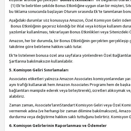
(1) Ek’te belirtilen şekilde Bonus Etkinliğine uygun olan bir müşteri, S
bu tıklama sonucunda başlayan Oturum sırasında Ek’te tanımlanan bon
Aşağıdaki durumlar söz konusuysa Amazon, Özel Komisyon Geliri öde
Bonus Etkinliğinin geçersiz kılındığı bir ihlal veya kötüye kullanım dur
yazılımlar kullanılması, tekrarlayan Bonus Etkinlikleri veya Sitenizdek
Amazon, her bir durumda, bir Bonus Etkinliğinin gerçekten gerçekleşip 
takdirine göre belirleme hakkını saklı tutar.
Ek’te listelenen bonusa özel ana sayfalara yönlendiren Özel Bağlantılar, 
Şartlarına bakılmaksızın kullanılabilir.
5. Komisyon Geliri Sınırlamaları
Associates etiketleri yalnızca Amazon Associates komisyonlarından yarar
aynı trafiği kullanarak hem Amazon Associates Programı hem de başka b
bağlantıları manipüle ederek veya birleştirerek), ücretleri alıkoymak 
alabiliriz.
Zaman zaman, Associate’larınStandart Komisyon Geliri veya Özel Komisy
vermemek adına (ve herhangi bir zaman dilimine bakılmaksızın), Amazon
durdurma veya değiştirme hakkını saklı tuttuğunu belirtiriz. Komisyon Gel
6. Komisyon Gelirlerinin Raporlanması ve Ödemeler