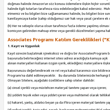
doğması halinde Amazon’un söz konusu ödemelere ilişkin hiçbir soru
halinde ilgili tutarları tarafınıza rücu edebileceğini kabul edersiniz. Muh
etmemiz ve bu bilgileri bize sağlamamanız halinde, bu bilgileri bize su
kanıtlayıncaya kadar (sahip olduğumuz sair hak veya yasal çarelere ek 
(h) Her ne sebeple olursa olsun tarafınıza fazla ödeme yapılmış olması 
komisyon gelirinden mahsup etme veya gerekli düzeltmeleri yapma hakkı
Associates Programı Katılım Gereklilikleri ("Ka
1. Kayıt ve Uygunluk
Kayıt sürecini başlatmak içineksiksiz ve doğru bir AssociatesProgramı ba
başvuruda belirteceğiniz internet sitesi adresi aracılığıyla kamuya aç
alınan materyalleri kullanan özgün içerik, eklediğiniz materyallere ilişk
Başvurunuzu değerlendirecek ve ret veya kabul kararımızı size bildirece
Programı’na dahil edilmeyecektir. Bu durumda Sitelerinizde herhangi b
Olmayan Sitelere, aşağıdaki özelliklere sahip siteler dahildir:
(a) cinsel içerikli veya müstehcen materyal tanıtımı yapan veya içeren;
(b) şiddeti teşvik eden veya şiddet içeren veya muhtemel olarak tehlikel
(c) hakaret, yanlış, aldatıcı beyan ya da iftira içeren materyal tanıtımı y
(d) nefret içerikli, taciz edici, zararlı, başkasının mahremiyetini ihlal eden