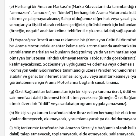
(e) Herhangi bir Amazon Markası’nı (Marka Kılavuzları’nda tanımlandığı ü
“ammazon”, “amaozn”, ve “kindel”) herhangi bir Arama Motorunda kulla
ettirmeye çalışmayacaksınız; Sahip olduğumuz diğer hak veya yasal çöz
sonuçlarıyla ilişkili olarak reklam içeriğinizi görüntülemek için kullanıl
(örneğin, negatif anahtar kelime teklifleri ile çıkarma talebi) sağlayaca
(f) Yapacağınız ücretli arama reklamının bir (Komisyon Geliri Bildirimi’
bir Arama Motorundaki anahtar kelime açık artırmalarında anahtar kelim
iştiraklerinin markaları ve bunların değiştirilmiş ya da yazım hataları iç
olmayan bir listesini Tahdidi Olmayan Marka Tablosu’nda görebilirsiniz)
katılmayacaksınız. Sözleşme’ye uyduğunuz ve ödemeli veya ödemesiz ara
(Komisyon Geliri Bildirimi’nde tanımlandığı üzere) Yeniden Yönlendirme 
alabilir ve genel bir internet araması sorgusu veya anahtar kelimeye (y
görüntülenmesi için Arama Motorlarına bağlantı sunabilirsiniz.
(g) Özel Bağlantıları kullanmaları için bir kişi veya kuruma ücret, ödül 
sair menfaat dahil) ödemesi teklif etmeyeceksiniz (örneğin Özel Bağlantıl
etmek üzere bir “ödül” veya sadakat programı uygulayamazsınız).
(h) Bir kişi veya kurum tarafından bize ibraz edilen herhangi bir elekt
yönlendirmeyecek, okumayacak, yorumlamayacak ya da doldurmayacak
(i) Müşterilerimiz tarafından bir Amazon Sitesi’yle bağlantılı olarak kulla
dahil) talep etmeyecek, toplamayacak, elde etmeyecek, saklamayacak,