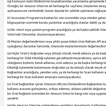
(q) Komisyon Geliri Bildirimi’nin boşluklarından yararlanma girişiminde
Örneğin, bir Amazon Sitesi’ne ait herhangi bir sayfanın, müşterinin tara
açılmasına izin verilmelidir; bunun dışında bir şekilde açılmasını sağlay
(r) Associates Programı’na katılan bir site üzerindeki veya siteden gele
bilgisayarları üzerinde kurulu yazılımlar aracılığıyla olanlar dahil) ya 
(s) Bir robot veya yazılım programı aracılığıyla ya da başka şekilde 
Sitesi’nde Oturumlar oluşturmayacaksınız.
(t) Müşteri değerlendirmesi veya yıldız puanı linkini Ürün Reklam API aracı
uyduğunuz durumlar haricinde, Sitenizde müşterilerimizin değerlendirme
(u) Hiçbir Ürün’ü doğrudan veya dolaylı olarak, kendi adınıza ya da başk
herhangi bir Ödül Etkinliği eylemini gerçekleştirmeyeceksiniz; ayrıca arkada
olduğunuz kişilerin, kendi adlarına, sizin adınıza ya da başka herhangi b
Etkinliği eyleminde bulunmasını doğrudan ya da dolaylı olarak teşvik 
Bağlantılar aracılığıyla, yeniden satış ya da herhangi bir ticari kullanı
herhangi bir ticari kullanım amacıyla sunmayacaksınız.
(v) Özel Bağlantılar içeren Sitenizin URL’sini (Yönlendirme Bağlantıları 
kullanıcı aracısını gizleyemez, örtbas edemez, aldatıcı şekilde değişti
bir Özel Bağlantı üzerinden bir Amazon Sitesi’ne hangi site veya uygula
yasaktır.
(w) Bir Amazon Sitesi’ne yönlendirme yaptığınız durumlarda, bağlantının