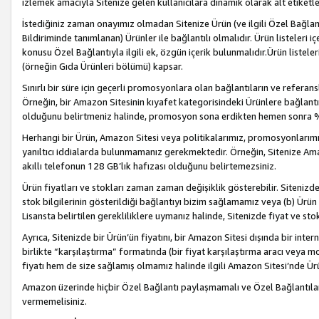
izlemek amacıyla Sitenize gelen kullanıcılara dinamik olarak alt etiketl
İstediğiniz zaman onayımız olmadan Sitenize Ürün (ve ilgili Özel Bağlantı
Bildiriminde tanımlanan) Ürünler ile bağlantılı olmalıdır. Ürün listeleri
konusu Özel Bağlantıyla ilgili ek, özgün içerik bulunmalıdır.Ürün listele
(örneğin Gıda Ürünleri bölümü) kapsar.
Sınırlı bir süre için geçerli promosyonlara olan bağlantıların ve refera
Örneğin, bir Amazon Sitesinin kıyafet kategorisindeki Ürünlere bağlant
olduğunu belirtmeniz halinde, promosyon sona erdikten hemen sonra %15
Herhangi bir Ürün, Amazon Sitesi veya politikalarımız, promosyonlarımız
yanıltıcı iddialarda bulunmamanız gerekmektedir. Örneğin, Sitenize Amazon
akıllı telefonun 128 GB’lık hafızası olduğunu belirtemezsiniz.
Ürün fiyatları ve stokları zaman zaman değişiklik gösterebilir. Sitenizde 
stok bilgilerinin gösterildiği bağlantıyı bizim sağlamamız veya (b) Ürün f
Lisansta belirtilen gerekliliklere uymanız halinde, Sitenizde fiyat ve stok 
Ayrıca, Sitenizde bir Ürün’ün fiyatını, bir Amazon Sitesi dışında bir inte
birlikte “karşılaştırma” formatında (bir fiyat karşılaştırma aracı veya 
fiyatı hem de size sağlamış olmamız halinde ilgili Amazon Sitesi’nde Ür
Amazon üzerinde hiçbir Özel Bağlantı paylaşmamalı ve Özel Bağlantılar
vermemelisiniz.