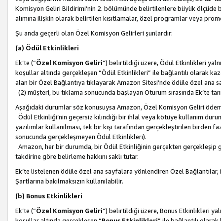
Komisyon Geliri Bildirimi’nin 2. bölümünde belirtilenlere büyük ölçüde 
alımına ilişkin olarak belirtilen kısıtlamalar, özel programlar veya pro
Şu anda geçerli olan Özel Komisyon Gelirleri şunlardır:
(a) Ödül Etkinlikleri
Ek’te (“
Özel Komisyon Geliri
”) belirtildiği üzere, Ödül Etkinlikleri ya
koşullar altında gerçekleşen “Ödül Etkinlikleri” ile bağlantılı olarak kaza
alan bir Özel Bağlantıya tıklayarak Amazon Sitesi’nde ödüle özel ana s
(2) müşteri, bu tıklama sonucunda başlayan Oturum sırasında Ek’te ta
Aşağıdaki durumlar söz konusuysa Amazon, Özel Komisyon Geliri öde
Ödül Etkinliği’nin geçersiz kılındığı bir ihlal veya kötüye kullanım dur
yazılımlar kullanılması, tek bir kişi tarafından gerçekleştirilen birden f
sonucunda gerçekleşmeyen Ödül Etkinlikleri).
Amazon, her bir durumda, bir Ödül Etkinliğinin gerçekten gerçekleşip 
takdirine göre belirleme hakkını saklı tutar.
Ek’te listelenen ödüle özel ana sayfalara yönlendiren Özel Bağlantılar, i
Şartlarına bakılmaksızın kullanılabilir.
(b) Bonus Etkinlikleri
Ek’te (“
Özel Komisyon Geliri
”) belirtildiği üzere, Bonus Etkinlikleri 
koşullar altında gerçekleşen “
Bonus Etkinlikleri
” ile bağlantılı olarak 