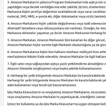
3. Amazon Markaları’nı yalnızca Program Dokümanları’nda açıkça izin ver
yapıldığını veya destek verildiğini ima eder şekilde; (ii) bizi, ürünlerim
Markasına ilişkin şerefiye değerimizi azaltabilecek veya zarar verebilec
material, SMS, MMS, e-posta eki, diğer dokümanlar veya sözlü tanıtıml
4. Amazon Markalarını hiçbir şekilde değiştiremez veya tadil edemezsin
Alternatif temsillere veya stilizasyonlara izin verilmez. Örneğin, bir A
Markasına eklemeler yapamaz ya da bir Amazon Markasının herhangi bir
5. Amazon Markaları, Amazon Markasının tüm kenarları ile diğer görsel, 
Amazon Markaları hiçbir surette ilgili Markanın okunurluğunu ya da görü
6. Amazon Markalarına ilişkin tüm hakların münhasır mülkiyeti bize aitt
menfaatimize hüküm ifade edecektir. Amazon Markaları ile ilgili hakları
7. İlgili satıcı veya sağlayıcıdan açıkça yazılı yetkilendirme almadığınız s
Amazon Sitesinde sergileyemez veya başka şekilde kullanamazsınız.
8. Herhangi bir yetki bölgesinde Amazon Markaları ile karıştırılabilecek
Herhangi bir yetki bölgesinde Amazon Markaları ile karıştırılabilecek şek
adını kullanamaz veya tescili için başvuramazsınız.
İşbu Marka Kılavuzları’nı ve onaylanmış Amazon Markalarını, AssociatesSi
veya onaylanmış Amazon Markaları’nı yayımlayarak, istediğimiz zaman v
İzinsiz bir kullanıma ya da işbu Marka Kılavuzları’na uygun olmayan kul