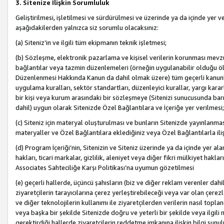
3. Sitenize İlişkin Sorumluluk
Geliştirilmesi, işletilmesi ve sürdürülmesi ve üzerinde ya da içinde yer ve
aşağıdakilerden yalnızca siz sorumlu olacaksınız:
(a) Siteniz’in ve ilgili tüm ekipmanın teknik işletmesi;
(b) Sözleşme, elektronik pazarlama ve kişisel verilerin korunması mevzua
bağlantılar veya tazmin düzenlemeleri (örneğin uygulanabilir olduğu ölç
Düzenlenmesi Hakkında Kanun da dahil olmak üzere) tüm geçerli kanunlar, y
uygulama kuralları, sektör standartları, düzenleyici kurallar, yargı kararl
bir kişi veya kurum arasındaki bir sözleşmeye (Sitenizi sunucusunda barı
dahil) uygun olarak Sitenizde Özel Bağlantılara ve İçeriğe yer verilmesi;
(c) Siteniz için materyal oluşturulması ve bunların Sitenizde yayınlanmas
materyaller ve Özel Bağlantılara eklediğiniz veya Özel Bağlantılarla ili
(d) Program İçeriği’nin, Sitenizin ve Siteniz üzerinde ya da içinde yer al
hakları, ticari markalar, gizlilik, aleniyet veya diğer fikri mülkiyet hak
Associates Sahteciliğe Karşı Politikası’na uyumun gözetilmesi
(e) geçerli hallerde, üçüncü şahısların (biz ve diğer reklam verenler dah
ziyaretçilerin tarayıcılarına çerez yerleştirebileceği veya var olan çerezler
ve diğer teknolojilerin kullanımı ile ziyaretçilerden verilerin nasıl toplandı
veya başka bir şekilde Sitenizde doğru ve yeterli bir şekilde veya ilgili 
gerektirdiği hallerde ziyaretçilerin reddetme imkanına ilişkin bilgi sunul