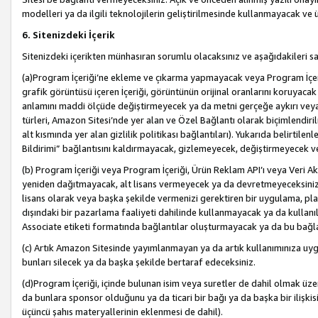
modelleri ya da ilgili teknolojilerin geliştirilmesinde kullanmayacak ve 
6. Sitenizdeki İçerik
Sitenizdeki içerikten münhasıran sorumlu olacaksınız ve aşağıdakileri s
(a)Program İçeriği’ne ekleme ve çıkarma yapmayacak veya Program İçeriği
grafik görüntüsü içeren İçeriği, görüntünün orijinal oranlarını koruyacak
anlamını maddi ölçüde değiştirmeyecek ya da metni gerçeğe aykırı veya y
türleri, Amazon Sitesi’nde yer alan ve Özel Bağlantı olarak biçimlendiril
alt kısmında yer alan gizlilik politikası bağlantıları). Yukarıda belirtilenl
Bildirimi” bağlantısını kaldırmayacak, gizlemeyecek, değiştirmeyecek
(b) Program İçeriği veya Program İçeriği, Ürün Reklam API’ı veya Veri 
yeniden dağıtmayacak, alt lisans vermeyecek ya da devretmeyeceksiniz. Ö
lisans olarak veya başka şekilde vermenizi gerektiren bir uygulama, plat
dışındaki bir pazarlama faaliyeti dahilinde kullanmayacak ya da kullanı
Associate etiketi formatında bağlantılar oluşturmayacak ya da bu bağla
(c) Artık Amazon Sitesinde yayımlanmayan ya da artık kullanımınıza uygu
bunları silecek ya da başka şekilde bertaraf edeceksiniz.
(d)Program İçeriği, içinde bulunan isim veya suretler de dahil olmak üzer
da bunlara sponsor olduğunu ya da ticari bir bağı ya da başka bir ilişki
üçüncü şahıs materyallerinin eklenmesi de dahil).