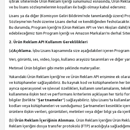
iştirak sitelerinde Ürün Reklam İçeriği sunumunuz esnasında, Ürün Reklam 
ve bu lisans sözleşmelerinin koşulları ile bağlı olmayı kabul edersiniz.
Lisans ya da diğer (Komisyon Geliri Bildirimi’nde tanımlandığı üzer
Sözleşme’nin feshi üzerine Lisans derhal ve kendiliğinden fesholacaktır.
Bu durumda, Program İçeriği’ni (Ürün Reklam API ve Veri Akışları dahil
edebileceğimiz tüm Program İçeriği ve Amazon Markaları’nı derhal Siteni
2. Ürün Reklam API Kullanım Gereklilikleri
(a)
Açıklama.
İşbu Lisans kapsamında size aşağıdakileri içeren Program İ
Veri, görüntü, ses, video, logo, kullanıcı arayüzü tasarımları ve diğer ya
Metinsel Ürün bilgileri gibi metin şeklinde materyaller.
Yukarıdaki Ürün Reklam İçeriği’ne ve Ürün Reklam API erişimine ek olar
ve kütüphaneler sağlayabiliriz. Bu kaynak kod ve kütüphanelerin her biri s
ayrıca operasyonel ve işlevsel özellikleri, kullanım sınırlamalarını, tekn
kullanımına ilişkin test ve performans kriterlerini açıklayan her türlü fo
bilgiler (birlikte “
Şartnameler
”) sağlayabiliriz. İşbu Lisans’ta kullan
kodları veya kütüphaneleri ve sunduğumuz Şartnameleri kesinlikle içerme
ürünlere ilişkin verileri, görüntüleri, metinleri veya diğer bilgi ya da içer
(b)
Ürün Reklam İçeriğinin Alınması.
Ürün Reklam İçeriğini Ürün Rekla
Reklam İçeriğini dosya transfer protokolü (FTP) aracılığıyla sağladığımız 