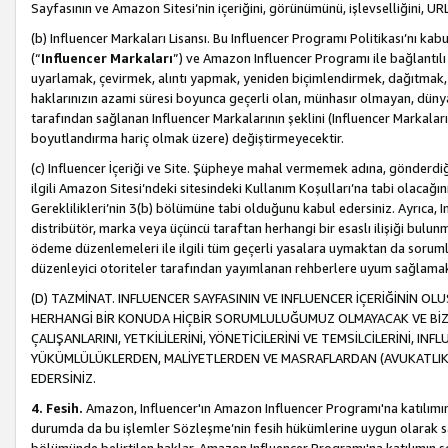
Sayfasının ve Amazon Sitesi’nin içeriğini, görünümünü, işlevselliğini, URL'
(b) Influencer Markaları Lisansı. Bu Influencer Programı Politikası’nı kab
(“
Influencer Markaları
”) ve Amazon Influencer Programı ile bağlantı
uyarlamak, çevirmek, alıntı yapmak, yeniden biçimlendirmek, dağıtmak, il
haklarınızın azami süresi boyunca geçerli olan, münhasır olmayan, dünya
tarafından sağlanan Influencer Markalarının şeklini (Influencer Markal
boyutlandırma hariç olmak üzere) değiştirmeyecektir.
(c) Influencer İçeriği ve Site. Şüpheye mahal vermemek adına, gönderdiğin
ilgili Amazon Sitesi’ndeki sitesindeki Kullanım Koşulları’na tabi olacağı
Gereklilikleri’nin 3(b) bölümüne tabi olduğunu kabul edersiniz. Ayrıca, Inf
distribütör, marka veya üçüncü taraftan herhangi bir esaslı ilişiği bul
ödeme düzenlemeleri ile ilgili tüm geçerli yasalara uymaktan da soruml
düzenleyici otoriteler tarafından yayımlanan rehberlere uyum sağlama
(D) TAZMİNAT. INFLUENCER SAYFASININ VE INFLUENCER İÇERİĞİNİN OL
HERHANGİ BİR KONUDA HİÇBİR SORUMLULUĞUMUZ OLMAYACAK VE BİZİ, B
ÇALIŞANLARINI, YETKİLİLERİNİ, YÖNETİCİLERİNİ VE TEMSİLCİLERİNİ, IN
YÜKÜMLÜLÜKLERDEN, MALİYETLERDEN VE MASRAFLARDAN (AVUKATLIK 
EDERSİNİZ.
4. Fesih.
Amazon, Influencer'ın Amazon Influencer Programı'na katılımını a
durumda da bu işlemler Sözleşme’nin fesih hükümlerine uygun olarak sağl