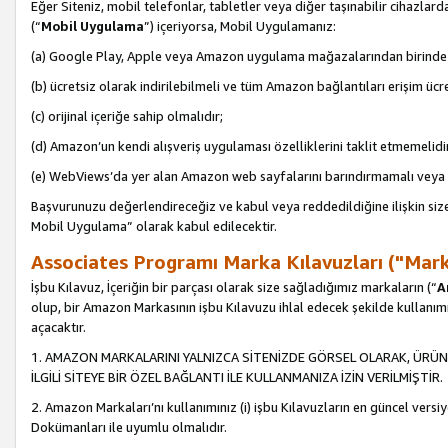
Eğer Siteniz, mobil telefonlar, tabletler veya diğer taşınabilir cihazlar
(“
Mobil Uygulama
”) içeriyorsa, Mobil Uygulamanız:
(a) Google Play, Apple veya Amazon uygulama mağazalarından birinde 
(b) ücretsiz olarak indirilebilmeli ve tüm Amazon bağlantıları erişim ücre
(c) orijinal içeriğe sahip olmalıdır;
(d) Amazon’un kendi alışveriş uygulaması özelliklerini taklit etmemelidi
(e) WebViews’da yer alan Amazon web sayfalarını barındırmamalı veya
Başvurunuzu değerlendireceğiz ve kabul veya reddedildiğine ilişkin si
Mobil Uygulama” olarak kabul edilecektir.
Associates Programı Marka Kılavuzları ("Mark
İşbu Kılavuz, İçeriğin bir parçası olarak size sağladığımız markaların (“
A
olup, bir Amazon Markasının işbu Kılavuzu ihlal edecek şekilde kullanım
açacaktır.
1. AMAZON MARKALARINI YALNIZCA SİTENİZDE GÖRSEL OLARAK, ÜRÜN
İLGİLİ SİTEYE BİR ÖZEL BAĞLANTI İLE KULLANMANIZA İZİN VERİLMİŞTİR.
2. Amazon Markaları’nı kullanımınız (i) işbu Kılavuzların en güncel versiy
Dokümanları ile uyumlu olmalıdır.