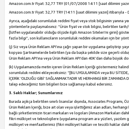
Amazon.com.tr Fiyat: 32,77 TRY (01/07/2008 14:11 [saat dilimini yazın] 
Amazon.com.tr Fiyat: 32,77 TRY (14:11 [saat dilimini yazın] itibarıyla - 
Ayrıca, aşağıdaki sorumluluk reddini fiyat veya stok bilgisinin yanına yer
yöntemlerle paylaşmalısınız: “Ürün fiyat ve stok bilgisi, belirtilen tarih
[lütfen uygulanabilir olduğu ölçüde ilgili Amazon Siteleri’ni girin] göste
fazla bilgi”, son kullanıcıların sorumluluk reddini okumaları için bir yön
(j) Siz veya Ürün Reklam API’ına çağrı yapan bir uygulama geliştirip ya
kopyası Şartnamelerde belirtilen (ya da başka şekilde size geçerli olduğ
Ürün Reklam API’ına veya Ürün Reklam API’dan 40K’dan daha büyük do
(k) Uygulamanızda metin içeren Ürün Reklam İçeriği göstermeniz halinde
sorumluluk reddini ekleyeceksiniz: “[BU UYGULAMADA veya BU SİTEDE,
İÇERİK ‘OLDUĞU GİBİ’ SAĞLANMAKTADIR VE HERHANGİ BİR ZAMANDA DEĞİŞ
talep edeceğimiz tüm bilgileri bize sağlamayı kabul edersiniz.
3. Saklı Haklar; Sunumlarınız
Burada açıkça belirtilen sınırlı lisanslar dışında, Associates Programı, Ö
Ürün Reklam İçeriği, bize ait olan veya işlettiğimiz alan adları, herhangi
bağlı şirketlerimizin ticari markaları ve logoları (Amazon Markaları dah
fikri mülkiyet ve teknolojilere (uygulama program ara yüzleri, yazılım gel
mülkiyet ve menfaatlerimiz (fikri mülkiyet hakları ve tescilli haklar dahil)