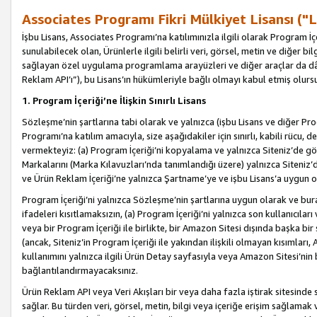
Associates Programı Fikri Mülkiyet Lisansı ("L
İşbu Lisans, Associates Programı’na katılımınızla ilgili olarak Program İ
sunulabilecek olan, Ürünlerle ilgili belirli veri, görsel, metin ve diğer bilg
sağlayan özel uygulama programlama arayüzleri ve diğer araçlar da dâh
Reklam API’ı”), bu Lisans’ın hükümleriyle bağlı olmayı kabul etmiş olurs
1. Program İçeriği’ne İlişkin Sınırlı Lisans
Sözleşme’nin şartlarına tabi olarak ve yalnızca (işbu Lisans ve diğer Pr
Programı’na katılım amacıyla, size aşağıdakiler için sınırlı, kabili rücu, 
vermekteyiz: (a) Program İçeriği’ni kopyalama ve yalnızca Siteniz’de gö
Markalarını (Marka Kılavuzları’nda tanımlandığı üzere) yalnızca Siteniz’
ve Ürün Reklam İçeriği’ne yalnızca Şartname’ye ve işbu Lisans’a uygun 
Program İçeriği’ni yalnızca Sözleşme’nin şartlarına uygun olarak ve bura
ifadeleri kısıtlamaksızın, (a) Program İçeriği’ni yalnızca son kullanıcılar
veya bir Program İçeriği ile birlikte, bir Amazon Sitesi dışında başka bi
(ancak, Siteniz’in Program İçeriği ile yakından ilişkili olmayan kısımları,
kullanımını yalnızca ilgili Ürün Detay sayfasıyla veya Amazon Sitesi’nin 
bağlantılandırmayacaksınız.
Ürün Reklam API veya Veri Akışları bir veya daha fazla iştirak sitesinde s
sağlar. Bu türden veri, görsel, metin, bilgi veya içeriğe erişim sağlama