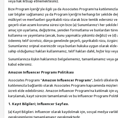
veya hak iktisap etmemektesiniz.
Bize Program İçeriği’yle ilgili ya da Associates Programı’na katılımınızla 
sair bilgiler sağlamanız ya da Program İçeriği’ni herhangi bir şekilde değ
mülkiyet ve menfaatleri gayrikabili rücu olarak bize temlik edersiniz v
geçerli olan azami koruma süresi için bize (a) Sunumlarınız’ı her şekild
amaç için uyarlama, değiştirme, yeniden formatlama ve bunlardan türev e
kullanma ve yayımlama (ancak, bunu yapmakla yükümlü değiliz) ve (d) aşağ
ödenmiş telif ücretsiz, dünya genelinde geçerli, gayrikabili rücu, özgürce 
Sunumlarınız orijinal eserinizdir veya bunları hukuka uygun olarak elde et
sahip olduğumuz hakları kullanmamız, telif hakları dahil, hiçbir kişi vey
Sunumlarınıza ilişkin haklarımızı belgelememiz, tamamlamamız veya geç
kabul edersiniz.
Amazon Influencer Programı Politikası
Associates Programı “
Amazon Influencer Programı
”, belirli ülkele
katılımınızla bağlantılı olarak Associates Programı kapsamında müşteri 
ücreti elde edebilirsiniz. Amazon Influencer Programı'na katılmak için u
karşılamalı, kayıt sürecini tamamlamalı ve bu Influencer Programı Politi
1. Kayıt Bilgileri; Influencer Sayfası.
(a) Kayıt Bilgileri. Influencer olarak kaydolmak için, sosyal medya varlık
gereksinimlerini tamamlamanız gerekmektedir.