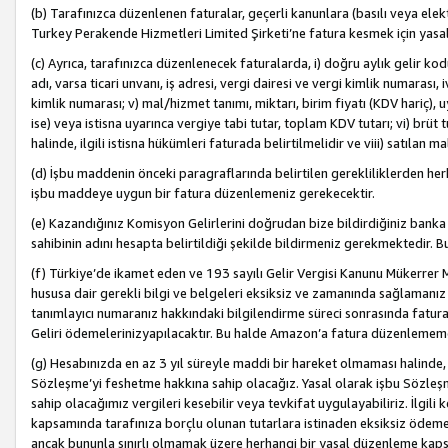
(b) Tarafınızca düzenlenen faturalar, geçerli kanunlara (basılı veya ele
Turkey Perakende Hizmetleri Limited Şirketi’ne fatura kesmek için yasal
(c) Ayrıca, tarafınızca düzenlenecek faturalarda, i) doğru aylık gelir kodu
adı, varsa ticari unvanı, iş adresi, vergi dairesi ve vergi kimlik numarası,
kimlik numarası; v) mal/hizmet tanımı, miktarı, birim fiyatı (KDV hariç)
ise) veya istisna uyarınca vergiye tabi tutar, toplam KDV tutarı; vi) brüt 
halinde, ilgili istisna hükümleri faturada belirtilmelidir ve viii) satılan 
(d) İşbu maddenin önceki paragraflarında belirtilen gerekliliklerden he
işbu maddeye uygun bir fatura düzenlemeniz gerekecektir.
(e) Kazandığınız Komisyon Gelirlerini doğrudan bize bildirdiğiniz banka
sahibinin adını hesapta belirtildiği şekilde bildirmeniz gerekmektedir. 
(f) Türkiye’de ikamet eden ve 193 sayılı Gelir Vergisi Kanunu Mükerrer 
hususa dair gerekli bilgi ve belgeleri eksiksiz ve zamanında sağlamanız
tanımlayıcı numaranız hakkındaki bilgilendirme süreci sonrasında fatur
Geliri ödemelerinizyapılacaktır. Bu halde Amazon’a fatura düzenlemem
(g) Hesabınızda en az 3 yıl süreyle maddi bir hareket olmaması halinde
Sözleşme’yi feshetme hakkına sahip olacağız. Yasal olarak işbu Sözl
sahip olacağımız vergileri kesebilir veya tevkifat uygulayabiliriz. İlgil
kapsamında tarafınıza borçlu olunan tutarlara istinaden eksiksiz ödeme
ancak bununla sınırlı olmamak üzere herhangi bir yasal düzenleme kap