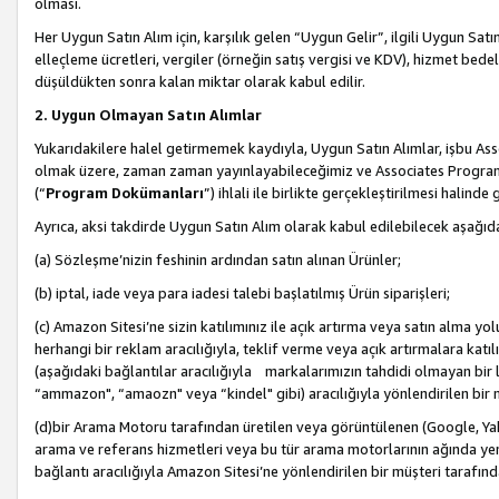
olması.
Her Uygun Satın Alım için, karşılık gelen “Uygun Gelir”, ilgili Uygun Satın
elleçleme ücretleri, vergiler (örneğin satış vergisi ve KDV), hizmet bedell
düşüldükten sonra kalan miktar olarak kabul edilir.
2. Uygun Olmayan Satın Alımlar
Yukarıdakilere halel getirmemek kaydıyla, Uygun Satın Alımlar, işbu Ass
olmak üzere, zaman zaman yayınlayabileceğimiz ve Associates Programı’
(“
Program Dokümanları
”) ihlali ile birlikte gerçekleştirilmesi halinde
Ayrıca, aksi takdirde Uygun Satın Alım olarak kabul edilebilecek aşağıda
(a) Sözleşme’nizin feshinin ardından satın alınan Ürünler;
(b) iptal, iade veya para iadesi talebi başlatılmış Ürün siparişleri;
(c) Amazon Sitesi’ne sizin katılımınız ile açık artırma veya satın alma yol
herhangi bir reklam aracılığıyla, teklif verme veya açık artırmalara ka
(aşağıdaki bağlantılar aracılığıyla markalarımızın tahdidi olmayan bir lis
“ammazon", “amaozn" veya “kindel" gibi) aracılığıyla yönlendirilen bir 
(d)bir Arama Motoru tarafından üretilen veya görüntülenen (Google, Ya
arama ve referans hizmetleri veya bu tür arama motorlarının ağında yer 
bağlantı aracılığıyla Amazon Sitesi’ne yönlendirilen bir müşteri tarafınd