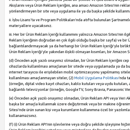
Akışlarını veya Ürün Reklam İçeriğini, ana amacı Amazon Sitesi’nin rek
yönlendirmeyen bir site veya uygulama ile ya da başka şekilde kullanm
ii. İşbu Lisans’ta ve Program Politikaları’nda atıfta bulunulan Şartnamel
materyallere uyacaksınız.
iii. Her bir Ürün Reklam İçeriği kullanımını yalnızca Amazon Sitesi’nin ilg
Reklam İçeriğinin doğrudan en çok ilgili olduğu başka bir sayfa) ve bir Ü
bağlantılandırmayacak ya da herhangi bir Ürün Reklam İçeriği’yle birli
Ürün Reklam İçeriği’yle yakından ilişkili olmayan kısımları, bir Amazon Sit
(d) Önceden açık yazılı onayımız olmadan, bir Ürün Reklam İçeriğini cep 
cihazlarda kullanılması amaçlanan bir sitede veya uygulamada ya da bunl
internet tarayıcısı ile erişilebilen mobil optimizasyonu yapılmamış sitel
kullanılması amaçlanmayan siteler, (2)
Mobil Uygulama Politikası
’nda t
(örneğin, dijital video kayıt cihazları, kablo kutuları veya uydu kutuları,
bağlantılı televizyonlar (örneğin, GoogleTV, Sony Bravia, Panasonic Vier
(e) Önceden açık yazılı onayımız olmadan, Ürün Reklam API veya Veri Ak
başka bir amaçla kullanmak üzere değiştirmek veya bir makine öğrenim
Sitesi’nde ürün sunan kişi veya kurumların kullanımına özel bir yazılım
kullanamazsınız.
(f) (i) Ürün Reklam API’nin işlevlerine veya doğru şekilde işleyişine h