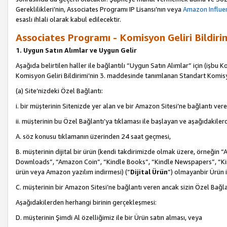
Gereklilikleri’nin, Associates Programı IP Lisansı’nın veya
Amazon Influen
esaslı ihlali olarak kabul edilecektir.
Associates Programı - Komisyon Geliri Bildiri
1. Uygun Satın Alımlar ve Uygun Gelir
Aşağıda belirtilen haller ile bağlantılı “Uygun Satın Alımlar” için (işbu K
Komisyon Geliri Bildirimi’nin 3. maddesinde tanımlanan Standart Komis
(a) Site’nizdeki Özel Bağlantı:
i. bir müşterinin Sitenizde yer alan ve bir Amazon Sitesi’ne bağlantı ver
ii. müşterinin bu Özel Bağlantı’ya tıklaması ile başlayan ve aşağıdakile
A. söz konusu tıklamanın üzerinden 24 saat geçmesi,
B. müşterinin dijital bir ürün (kendi takdirimizde olmak üzere, örneğ
Downloads”, “Amazon Coin”, “Kindle Books”, “Kindle Newspapers”, “Kind
ürün veya Amazon yazılım indirmesi) (“
Dijital Ürün
”) olmayanbir Ürün i
C. müşterinin bir Amazon Sitesi’ne bağlantı veren ancak sizin Özel Bağla
Aşağıdakilerden herhangi birinin gerçekleşmesi:
D. müşterinin Şimdi Al özelliğimiz ile bir Ürün satın alması, veya