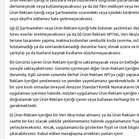
Ürün Reklam İçeriği’ni satıcılara veya müşterilere doğrudan pazarlamak, 
derlemeyecek veya kullanmayacaksınız ya da (iii) fikri mülkiyet veya tesci
Ürün Reklam İçeriği veya Şartnameler üzerindeki veya içindeki bildiri
veya deşifre edilemez hale getirmeyeceksiniz.
(g) (i) Şartnameleri veya Ürün Reklam İçeriği’nde bulunan yazılımları d
türev eserler üretmeyeceksiniz ya da (ii) Ürün Reklam API’nin, Veri Akışla
tersine tasarımını yapma, makina kodundan sembolik koda çevirme, üst
tutulamadığı ya da sınırlandırılamadığı durumlar hariç olmak üzere ve b
şartıyla) ya da bunların kaynak kodlarını oluşturmayacaksınız.
(h) Görüntü içeren Ürün Reklam İçeriği’ni saklamayacak veya ön belleğe 
süreyle saklayabilirsiniz. Görüntü içermeyen diğer Ürün Reklam İçeriğin
durumda, ilgili sürenin sonunda derhal Ürün Reklam API’ya çağrı yaparak
Reklam İçeriğini yenilemeniz ve yeniden yayımlamanız gerekmektedir. Ak
bir süre kısıtı olmadan bireysel Amazon Standart Kimlik Numaralarını (AS
uygulaması içermesi halinde, müşteri uygulaması Ürün Reklam İçeriğin
doğrulamak için Ürün Reklam İçeriği içeren veya kullanan herhangi bir m
gerekmektedir.
(i) Ürün Reklam İçeriğini bir Veri Akışı’ndan almanız ya da Ürün Reklam
saatte bir kez olacak şekilde yenilememeniz halinde uygulamanızın fiya
yerleştireceksiniz. Ancak, uygulamanızda gösterilen fiyat ve stok bilgis
çıkarabilirsiniz. Kabul edilen mesajlaşma örnekleri şunları içerir: