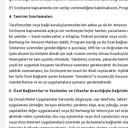
(f) Sözleşme kapsamında izin verilip verilmediğine bakılmaksızın, Progr
4. Tanıtım Sınırlamaları
Tarafımızdan veya bağlı kuruluşlarımızdan biri adına ya da bir Amazon 
Sözleşme kapsamında açıkça izin verilmeyen hiçbir tanıtım, pazarlama v
bir şekilde — basılı materyaller, e-kitaplar, fiziksel postalar veya söz
(herhangi bir Amazon Markası dahil), Program İçeriği ya da Özel Bağlant
Siteleriniz üzerinden gönderdiğiniz e-postalar, SMS’ler ve doğrudan mesaj
(yani alıcının bu iletişimi almak için açık rızasını vermiş olması koşul
Yönergeleri ile tam uyumlu olmalıdır. Talebimiz üzerine, yukarıda belir
yazılı bir uygunluk beyanını tarafımıza sunmanız gerekecektir. Bu beyanı
şekilde sunmamanız, bu Sözleşme’nin esaslı bir ihlali sayılacaktır. Açık
her türlü Özel Bağlantı içeren iletişimin “Gönderici”si sizsiniz;(ii) Asso
standartlarına ve en iyi uygulamalara uymanız gerekmektedir.
5. Özel Bağlantılar’ın Yazılımlar ve Cihazlar Aracılığıyla Dağıtılm
(a) Onaylı Mobil Uygulamalar haricinde, bilgisayar, cep telefonu, tablet 
uygulaması (örneğin, tarayıcı eklentisi, yardımcı obje, araç çubuğu, uzan
yapılabilen diğer uygulamalar) veya (b) herhangi bir televizyon set üstü k
akıtmalı video oynatıcılar, blu-ray oynatıcılar veya dvd oynatıcılar) ve
veya Vizio İnternet Uygulamaları) üzerinde ya da bunlarla bağlantılı o
Sitesi’be bağlantı vermeyeceksiniz. Açık ve önceden alınmış yazılı onay