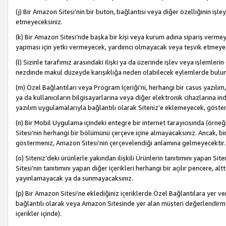
(j) Bir Amazon Sitesi’nin bir buton, bağlantısı veya diğer özelliğinin 
etmeyeceksiniz.
(k) Bir Amazon Sitesi’nde başka bir kişi veya kurum adına sipariş verm
yapması için yetki vermeyecek, yardımcı olmayacak veya teşvik etmeyec
(l) Sizinle tarafımız arasındaki ilişki ya da üzerinde işlev veya işlemler
nezdinde makul düzeyde karışıklığa neden olabilecek eylemlerde bulu
(m) Özel Bağlantıları veya Program İçeriği’ni, herhangi bir casus yazılım,
ya da kullanıcıların bilgisayarlarına veya diğer elektronik cihazlarına 
yazılım uygulamalarıyla bağlantılı olarak Siteniz’e eklemeyecek, göst
(n) Bir Mobil Uygulama içindeki entegre bir internet tarayıcısında (örn
Sitesi’nin herhangi bir bölümünü çerçeve içine almayacaksınız. Ancak, bi
göstermeniz, Amazon Sitesi’nin çerçevelendiği anlamına gelmeyecektir.
(o) Siteniz’deki ürünlerle yakından ilişkili Ürünlerin tanıtımını yapan Si
Sitesi’nin tanıtımını yapan diğer içerikleri herhangi bir açılır pencere, a
yayınlamayacak ya da sunmayacaksınız.
(p) Bir Amazon Sitesi’ne eklediğiniz içeriklerde Özel Bağlantılara yer v
bağlantılı olarak veya Amazon Sitesinde yer alan müşteri değerlendirmele
içerikler içinde).