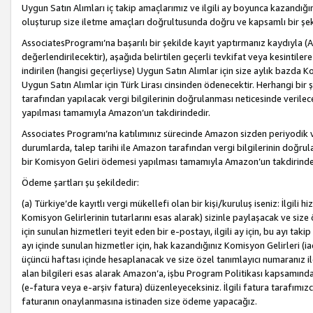
Uygun Satın Alımları iç takip amaçlarımız ve ilgili ay boyunca kazandığ
oluşturup size iletme amaçları doğrultusunda doğru ve kapsamlı bir şek
AssociatesProgramı’na başarılı bir şekilde kayıt yaptırmanız kaydıyla (
değerlendirilecektir), aşağıda belirtilen geçerli tevkifat veya kesintilere
indirilen (hangisi geçerliyse) Uygun Satın Alımlar için size aylık bazda 
Uygun Satın Alımlar için Türk Lirası cinsinden ödenecektir. Herhangi b
tarafından yapılacak vergi bilgilerinin doğrulanması neticesinde verile
yapılması tamamıyla Amazon’un takdirindedir.
Associates Programı’na katılımınız sürecinde Amazon sizden periyodik verg
durumlarda, talep tarihi ile Amazon tarafından vergi bilgilerinin doğru
bir Komisyon Geliri ödemesi yapılması tamamıyla Amazon’un takdirinde
Ödeme şartları şu şekildedir:
(a) Türkiye’de kayıtlı vergi mükellefi olan bir kişi/kuruluş iseniz: İlgili
Komisyon Gelirlerinin tutarlarını esas alarak) sizinle paylaşacak ve siz
için sunulan hizmetleri teyit eden bir e-postayı, ilgili ay için, bu ayı 
ayı içinde sunulan hizmetler için, hak kazandığınız Komisyon Gelirleri (i
üçüncü haftası içinde hesaplanacak ve size özel tanımlayıcı numaranız ile
alan bilgileri esas alarak Amazon’a, işbu Program Politikası kapsamında a
(e-fatura veya e-arşiv fatura) düzenleyeceksiniz. İlgili fatura tarafımı
faturanın onaylanmasına istinaden size ödeme yapacağız.