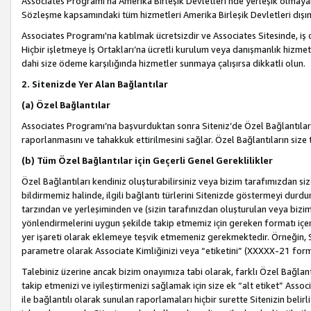
Associates Programı’na Amerika Birleşik Devletleri’nde yerleşik olmayan b
Sözleşme kapsamındaki tüm hizmetleri Amerika Birleşik Devletleri dışınd
Associates Programı'na katılmak ücretsizdir ve Associates Sitesinde, iş
Hiçbir işletmeye İş Ortakları’na ücretli kurulum veya danışmanlık hizme
dahi size ödeme karşılığında hizmetler sunmaya çalışırsa dikkatli olun.
2. Sitenizde Yer Alan Bağlantılar
(a) Özel Bağlantılar
Associates Programı’na başvurduktan sonra Siteniz’de Özel Bağlantılara y
raporlanmasını ve tahakkuk ettirilmesini sağlar. Özel Bağlantıların size
(b) Tüm Özel Bağlantılar için Geçerli Genel Gereklilikler
Özel Bağlantıları kendiniz oluşturabilirsiniz veya bizim tarafımızdan size
bildirmemiz halinde, ilgili bağlantı türlerini Sitenizde göstermeyi durdu
tarzından ve yerleşiminden ve (sizin tarafınızdan oluşturulan veya bizi
yönlendirmelerini uygun şekilde takip etmemiz için gereken formatı içer
yer işareti olarak eklemeye teşvik etmemeniz gerekmektedir. Örneğin, 
parametre olarak Associate Kimliğinizi veya “etiketini” (XXXXX-21 for
Talebiniz üzerine ancak bizim onayımıza tabi olarak, farklı Özel Bağlantı
takip etmenizi ve iyileştirmenizi sağlamak için size ek “alt etiket” Assoc
ile bağlantılı olarak sunulan raporlamaları hiçbir surette Sitenizin belirli 