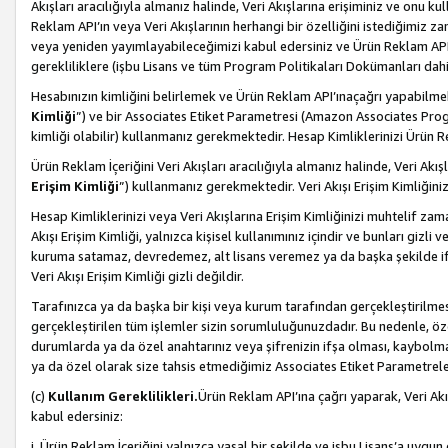
Akışları aracılığıyla almanız halinde, Veri Akışlarına erişiminiz ve onu k
Reklam API’ın veya Veri Akışlarının herhangi bir özelliğini istediğimiz
veya yeniden yayımlayabileceğimizi kabul edersiniz ve Ürün Reklam API’a v
gerekliliklere (işbu Lisans ve tüm Program Politikaları Dokümanları da
Hesabınızın kimliğini belirlemek ve Ürün Reklam API’ınaçağrı yapabilmek i
Kimliği
”) ve bir Associates Etiket Parametresi (Amazon Associates Prog
kimliği olabilir) kullanmanız gerekmektedir. Hesap Kimliklerinizi Ürün R
Ürün Reklam İçeriğini Veri Akışları aracılığıyla almanız halinde, Veri Akış
Erişim Kimliği
”) kullanmanız gerekmektedir. Veri Akışı Erişim Kimliğiniz
Hesap Kimliklerinizi veya Veri Akışlarına Erişim Kimliğinizi muhtelif zama
Akışı Erişim Kimliği, yalnızca kişisel kullanımınız içindir ve bunları giz
kuruma satamaz, devredemez, alt lisans veremez ya da başka şekilde ifşa
Veri Akışı Erişim Kimliği gizli değildir.
Tarafınızca ya da başka bir kişi veya kurum tarafından gerçekleştirilmes
gerçekleştirilen tüm işlemler sizin sorumluluğunuzdadır. Bu nedenle, öze
durumlarda ya da özel anahtarınız veya şifrenizin ifşa olması, kaybolmas
ya da özel olarak size tahsis etmediğimiz Associates Etiket Parametreleri
(c)
Kullanım Gereklilikleri.
Ürün Reklam API’ına çağrı yaparak, Veri Akı
kabul edersiniz:
i. Ürün Reklam İçeriğini yalnızca yasal bir şekilde ve işbu Lisans’a uygun