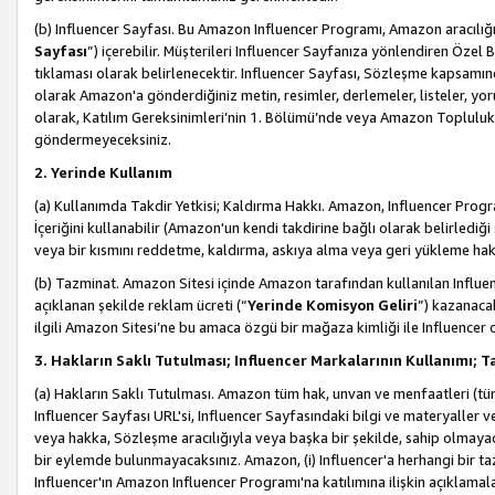
(b) Influencer Sayfası. Bu Amazon Influencer Programı, Amazon aracılığı
Sayfası
”) içerebilir. Müşterileri Influencer Sayfanıza yönlendiren Özel B
tıklaması olarak belirlenecektir. Influencer Sayfası, Sözleşme kapsamınd
olarak Amazon'a gönderdiğiniz metin, resimler, derlemeler, listeler, yorum
olarak, Katılım Gereksinimleri’nin 1. Bölümü’nde veya Amazon Topluluk Ku
göndermeyeceksiniz.
2. Yerinde Kullanım
(a) Kullanımda Takdir Yetkisi; Kaldırma Hakkı. Amazon, Influencer Progra
İçeriğini kullanabilir (Amazon'un kendi takdirine bağlı olarak belirledi
veya bir kısmını reddetme, kaldırma, askıya alma veya geri yükleme hakkı
(b) Tazminat. Amazon Sitesi içinde Amazon tarafından kullanılan Influencer
açıklanan şekilde reklam ücreti (“
Yerinde Komisyon Geliri
”) kazanaca
ilgili Amazon Sitesi’ne bu amaca özgü bir mağaza kimliği ile Influencer 
3. Hakların Saklı Tutulması; Influencer Markalarının Kullanımı;
(a) Hakların Saklı Tutulması. Amazon tüm hak, unvan ve menfaatleri (tüm 
Influencer Sayfası URL'si, Influencer Sayfasındaki bilgi ve materyaller
veya hakka, Sözleşme aracılığıyla veya başka bir şekilde, sahip olmayac
bir eylemde bulunmayacaksınız. Amazon, (i) Influencer'a herhangi bir t
Influencer'ın Amazon Influencer Programı'na katılımına ilişkin açıklamal