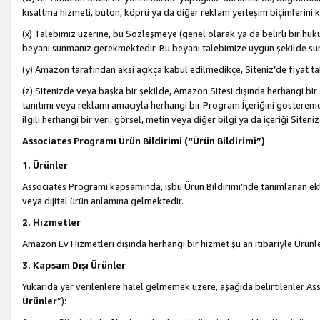
kısaltma hizmeti, buton, köprü ya da diğer reklam yerleşim biçimlerini 
(x) Talebimiz üzerine, bu Sözleşmeye (genel olarak ya da belirli bir hük
beyanı sunmanız gerekmektedir. Bu beyanı talebimize uygun şekilde sunma
(y) Amazon tarafından aksi açıkça kabul edilmedikçe, Siteniz’de fiyat tak
(z) Sitenizde veya başka bir şekilde, Amazon Sitesi dışında herhangi bi
tanıtımı veya reklamı amacıyla herhangi bir Program İçeriğini gösterem
ilgili herhangi bir veri, görsel, metin veya diğer bilgi ya da içeriği Si
Associates Programı Ürün Bildirimi (“Ürün Bildirimi”)
1. Ürünler
Associates Programı kapsamında, işbu Ürün Bildirimi’nde tanımlanan ekle
veya dijital ürün anlamına gelmektedir.
2. Hizmetler
Amazon Ev Hizmetleri dışında herhangi bir hizmet şu an itibariyle Ürünl
3. Kapsam Dışı Ürünler
Yukarıda yer verilenlere halel gelmemek üzere, aşağıda belirtilenler Ass
Ürünler
”):