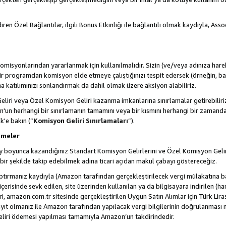
ren Özel Bağlantılar, ilgili Bonus Etkinliği ile bağlantılı olmak kaydıyla, Ass
misyonlarından yararlanmak için kullanılmalıdır. Sizin (ve/veya adınıza harek
rogramdan komisyon elde etmeye çalıştığınızı tespit edersek (örneğin, bağl
 katılımınızı sonlandırmak da dahil olmak üzere aksiyon alabiliriz.
liri veya Özel Komisyon Geliri kazanma imkanlarına sınırlamalar getirebilir
n'un herhangi bir sınırlamanın tamamını veya bir kısmını herhangi bir zamand
Ek'e bakın (“
Komisyon Geliri Sınırlamaları
”).
emeler
i ay boyunca kazandığınız Standart Komisyon Gelirlerini ve Özel Komisyon Gelir
ir şekilde takip edebilmek adına ticari açıdan makul çabayı göstereceğiz.
ptırmanız kaydıyla (Amazon tarafından gerçekleştirilecek vergi mülakatına bağ
 içerisinde sevk edilen, site üzerinden kullanılan ya da bilgisayara indirilen (ha
, amazon.com.tr sitesinde gerçekleştirilen Uygun Satın Alımlar için Türk Lira
t olmanız ile Amazon tarafından yapılacak vergi bilgilerinin doğrulanması n
eliri ödemesi yapılması tamamıyla Amazon’un takdirindedir.