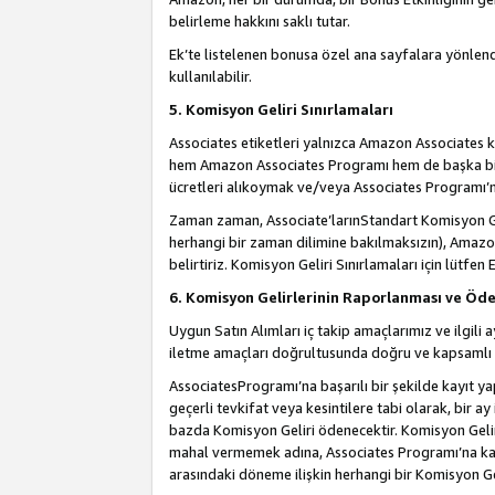
belirleme hakkını saklı tutar.
Ek’te listelenen bonusa özel ana sayfalara yönlendi
kullanılabilir.
5. Komisyon Geliri Sınırlamaları
Associates etiketleri yalnızca Amazon Associates ko
hem Amazon Associates Programı hem de başka bir p
ücretleri alıkoymak ve/veya Associates Programı’na
Zaman zaman, Associate’larınStandart Komisyon Ge
herhangi bir zaman dilimine bakılmaksızın), Amazo
belirtiriz. Komisyon Geliri Sınırlamaları için lütfen 
6. Komisyon Gelirlerinin Raporlanması ve Öd
Uygun Satın Alımları iç takip amaçlarımız ve ilgil
iletme amaçları doğrultusunda doğru ve kapsamlı b
AssociatesProgramı’na başarılı bir şekilde kayıt ya
geçerli tevkifat veya kesintilere tabi olarak, bir ay
bazda Komisyon Geliri ödenecektir. Komisyon Geliri
mahal vermemek adına, Associates Programı’na kayı
arasındaki döneme ilişkin herhangi bir Komisyon G