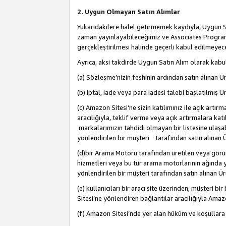
2. Uygun Olmayan Satın Alımlar
Yukarıdakilere halel getirmemek kaydıyla, Uygun Sa
zaman yayınlayabileceğimiz ve Associates Programı’
gerçekleştirilmesi halinde geçerli kabul edilmeyece
Ayrıca, aksi takdirde Uygun Satın Alım olarak kabul
(a) Sözleşme’nizin feshinin ardından satın alınan Ür
(b) iptal, iade veya para iadesi talebi başlatılmış Ür
(c) Amazon Sitesi’ne sizin katılımınız ile açık artı
aracılığıyla, teklif verme veya açık artırmalara k
markalarımızın tahdidi olmayan bir listesine ulaşab
yönlendirilen bir müşteri tarafından satın alınan Ü
(d)bir Arama Motoru tarafından üretilen veya görü
hizmetleri veya bu tür arama motorlarının ağında ye
yönlendirilen bir müşteri tarafından satın alınan Ür
(e) kullanıcıları bir aracı site üzerinden, müşteri
Sitesi’ne yönlendiren bağlantılar aracılığıyla Amazo
(f) Amazon Sitesi’nde yer alan hüküm ve koşullara