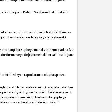
ociates Programı Katılım Şartlarına bakılmaksızın
et eden bir üçüncü şahsın) aynı trafiği kullanarak
antıları manipüle ederek veya birleştirerek),
iz. Herhangi bir şüpheye mahal vermemek adına (ve
a durdurma veya değiştirme hakkını saklı tuttuğunu
lerini özetleyen raporlarımızı oluşturup size
lı olarak değerlendirilecektir), aşağıda belirtilen
ngisi geçerliyse) Uygun Satın Alımlar için size aylık
sı cinsinden ödenecektir. Herhangi bir şüpheye
eticesinde verilecek vergi durumu teyidi