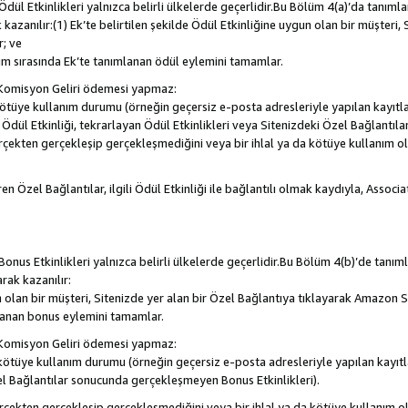
, Ödül Etkinlikleri yalnızca belirli ülkelerde geçerlidir.Bu Bölüm 4(a)’da tanım
 kazanılır:(1) Ek’te belirtilen şekilde Ödül Etkinliğine uygun olan bir müşteri,
; ve
m sırasında Ek’te tanımlanan ödül eylemini tamamlar.
Komisyon Geliri ödemesi yapmaz:
a kötüye kullanım durumu (örneğin geçersiz e-posta adresleriyle yapılan kayıtla
la Ödül Etkinliği, tekrarlayan Ödül Etkinlikleri veya Sitenizdeki Özel Bağlantı
rçekten gerçekleşip gerçekleşmediğini veya bir ihlal ya da kötüye kullanım 
en Özel Bağlantılar, ilgili Ödül Etkinliği ile bağlantılı olmak kaydıyla, Assoc
, Bonus Etkinlikleri yalnızca belirli ülkelerde geçerlidir.Bu Bölüm 4(b)’de tanı
arak kazanılır:
n olan bir müşteri, Sitenizde yer alan bir Özel Bağlantıya tıklayarak Amazon S
lanan bonus eylemini tamamlar.
Komisyon Geliri ödemesi yapmaz:
a kötüye kullanım durumu (örneğin geçersiz e-posta adresleriyle yapılan kayıtl
el Bağlantılar sonucunda gerçekleşmeyen Bonus Etkinlikleri).
erçekten gerçekleşip gerçekleşmediğini veya bir ihlal ya da kötüye kullanım 