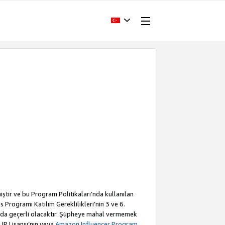
iştir ve bu Program Politikaları’nda kullanılan
Programı Katılım Gereklilikleri’nin 3 ve 6.
a da geçerli olacaktır. Şüpheye mahal vermemek
 IP Lisansı’nın veya
Amazon Influencer Program