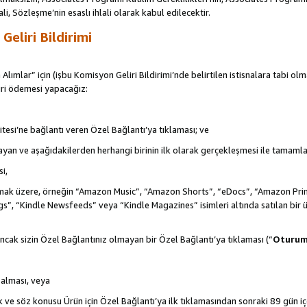
ali, Sözleşme’nin esaslı ihlali olarak kabul edilecektir.
eliri Bildirimi
 Alımlar” için (işbu Komisyon Geliri Bildirimi’nde belirtilen istisnalara tabi ol
ri ödemesi yapacağız:
itesi’ne bağlantı veren Özel Bağlantı’ya tıklaması; ve
şlayan ve aşağıdakilerden herhangi birinin ilk olarak gerçekleşmesi ile tamaml
i,
de olmak üzere, örneğin “Amazon Music”, “Amazon Shorts”, “eDocs”, “Amazon 
s”, “Kindle Newsfeeds” veya “Kindle Magazines” isimleri altında satılan bir 
ncak sizin Özel Bağlantınız olmayan bir Özel Bağlantı’ya tıklaması (“
Oturu
n alması, veya
ek ve söz konusu Ürün için Özel Bağlantı’ya ilk tıklamasından sonraki 89 gün i