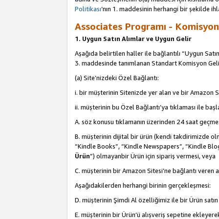
Politikası
’nın 1. maddesinin herhangi bir şekilde ihl
Associates Programı - Komisyon G
1. Uygun Satın Alımlar ve Uygun Gelir
Aşağıda belirtilen haller ile bağlantılı “Uygun Satın
3. maddesinde tanımlanan Standart Komisyon Geli
(a) Site’nizdeki Özel Bağlantı:
i. bir müşterinin Sitenizde yer alan ve bir Amazon S
ii. müşterinin bu Özel Bağlantı’ya tıklaması ile ba
A. söz konusu tıklamanın üzerinden 24 saat geçmes
B. müşterinin dijital bir ürün (kendi takdirimiz
“Kindle Books”, “Kindle Newspapers”, “Kindle Blog
Ürün
”) olmayanbir Ürün için sipariş vermesi, veya
C. müşterinin bir Amazon Sitesi’ne bağlantı veren a
Aşağıdakilerden herhangi birinin gerçekleşmesi:
D. müşterinin Şimdi Al özelliğimiz ile bir Ürün satı
E. müşterinin bir Ürün’ü alışveriş sepetine ekleyer