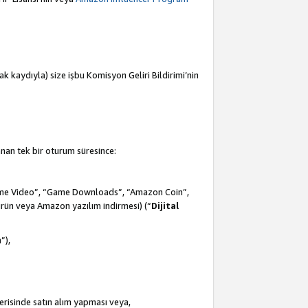
mak kaydıyla) size işbu Komisyon Geliri Bildirimi’nin
anan tek bir oturum süresince:
Prime Video”, “Game Downloads”, “Amazon Coin”,
ürün veya Amazon yazılım indirmesi) (“
Dijital
m
”),
çerisinde satın alım yapması veya,