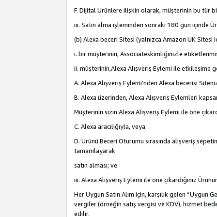
F. Dijital Ürünlere ilişkin olarak, müşterinin bu tür
iii. Satın alma işleminden sonraki 180 gün içinde Ü
(b) Alexa beceri Sitesi (yalnızca Amazon UK Sitesi 
i. bir müşterinin, Associateskimliğinizle etiketlenm
ii. müşterinin,Alexa Alışveriş Eylemi ile etkileşim
A. Alexa Alışveriş Eylemi'nden Alexa becerisi Siten
B. Alexa üzerinden, Alexa Alışveriş Eylemleri kapsa
Müşterinin sizin Alexa Alışveriş Eylemi ile öne çıkard
C. Alexa aracılığıyla, veya
D. Ürünü Beceri Oturumu sırasında alışveriş sepetine
tamamlayarak
satın alması; ve
iii. Alexa Alışveriş Eylemi ile öne çıkardığınız Ürü
Her Uygun Satın Alım için, karşılık gelen “Uygun Geli
vergiler (örneğin satış vergisi ve KDV), hizmet bede
edilir.