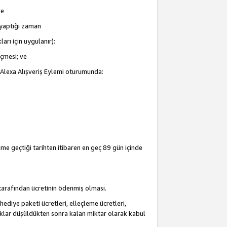
ve
i yaptığı zaman
arı için uygulanır):
eçmesi; ve
ir Alexa Alışveriş Eylemi oturumunda:
şime geçtiği tarihten itibaren en geç 89 gün içinde
i tarafından ücretinin ödenmiş olması.
hediye paketi ücretleri, elleçleme ücretleri,
acaklar düşüldükten sonra kalan miktar olarak kabul