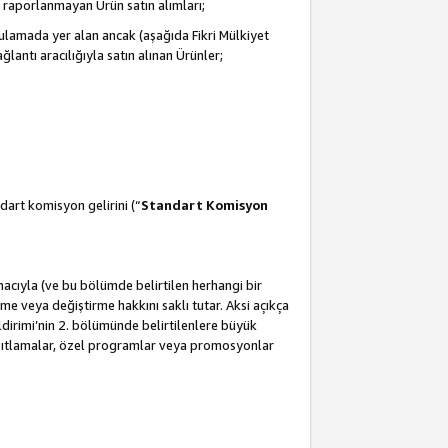
 raporlanmayan Ürün satın alımları;
ulamada yer alan ancak (aşağıda Fikri Mülkiyet
antı aracılığıyla satın alınan Ürünler;
dart komisyon gelirini (“
Standart Komisyon
amacıyla (ve bu bölümde belirtilen herhangi bir
 veya değiştirme hakkını saklı tutar. Aksi açıkça
ldirimi’nin 2. bölümünde belirtilenlere büyük
kısıtlamalar, özel programlar veya promosyonlar