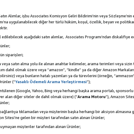
tın Alımlar, işbu Associates Komisyon Geliri Bildirimi’nin veya Sözleşme’nin
na uygulanabilecek diğer her türlü hüküm, koşul, özellik, beyan ve politikan
ktir.
 edilebilecek aşağıdaki satın alımlar, Associates Programı’ndan diskalifiye ed
ünler;
ün siparişleri;
rma veya satın alma yolu ile alınan anahtar kelimeler, arama terimleri veya sizin
atılım dahil olmak üzere veya “amazon”, “kindle” ya da diğer Amazon Markaları
ilirsiniz) veya bunların hatalı yazımları ya da türevlerini (örneğin, “ammazon"
rünler (“
Yasaklı Ödemeli Arama Yerleştirmesi
”);
ntülenen (Google, Yahoo, Bing veya herhangi başka arama portalı, sponsorlu
r alan diğer siteler de dahil olmak üzere) (“
Arama Motoru
”), Amazon Sites
ünler;
 bir bağlantıya tıklamadan veya müşterinin başka herhangi bir aksiyon almasına
n Sitesi’ne gelen bir müşteri tarafından satın alınan Ürünler;
 uymayan müşteriler tarafından alınan Ürünler;