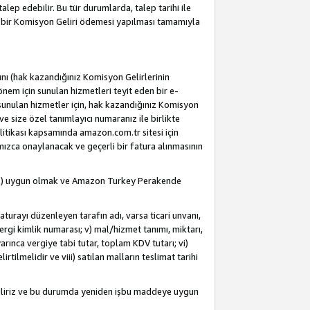
alep edebilir. Bu tür durumlarda, talep tarihi ile
i bir Komisyon Geliri ödemesi yapılması tamamıyla
rını (hak kazandığınız Komisyon Gelirlerinin
önem için sunulan hizmetleri teyit eden bir e-
e sunulan hizmetler için, hak kazandığınız Komisyon
ve size özel tanımlayıcı numaranız ile birlikte
litikası kapsamında amazon.com.tr sitesi için
fımızca onaylanacak ve geçerli bir fatura alınmasının
dahil) uygun olmak ve Amazon Turkey Perakende
Faturayı düzenleyen tarafın adı, varsa ticari unvanı,
 vergi kimlik numarası; v) mal/hizmet tanımı, miktarı,
arınca vergiye tabi tutar, toplam KDV tutarı; vi)
rtilmelidir ve viii) satılan malların teslimat tarihi
ebiliriz ve bu durumda yeniden işbu maddeye uygun