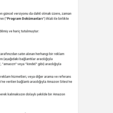
 en güncel versiyonu da dahil olmak üzere, zaman
ın (“
Program Dokümanları
”) ihlali ile birlikte
ilmiş ve hariç tutulmuştur:
 tarafınızdan satın alınan herhangi bir reklam
nı (aşağıdaki bağlantılar aracılığıyla
, “amaozn" veya “kindel" gibi) aracılığıyla
 reklam hizmetleri, veya diğer arama ve referans
i’ne verilen bağlantı aracılığıyla Amazon Sitesi’ne
 gerek kalmaksızın dolaylı şekilde bir Amazon