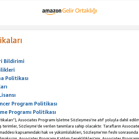
ikaları
 Bildirimi
likleri
a Politikası
arı
Lisansı
ncer Program Politikası
me Programı Politikası
ikaları”), Associates Programı İşletme Sözleşmesi’ne atıf yoluyla dahil edilm
erimler, Sözleşme’de verilen tanımlara sahip olacaktır. Tarafların Associates 
. maddesi kapsamındaki hak ve yükümlülükleri, Sözleşme’nin feshi sonrasınd
maksızın, Associates Programı Katılım Gereklilikleri’nin, Associates Programı