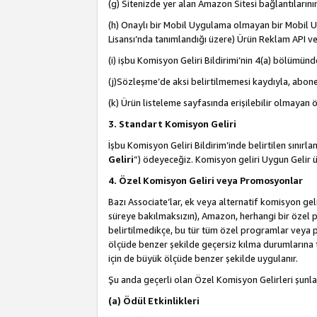
(g) Sitenizde yer alan Amazon Sitesi bağlantıları
(h) Onaylı bir Mobil Uygulama olmayan bir Mobil Uy
Lisansı’nda tanımlandığı üzere) Ürün Reklam API ve
(i) işbu Komisyon Geliri Bildirimi’nin 4(a) bölümünde 
(j)Sözleşme’de aksi belirtilmemesi kaydıyla, abonel
(k) Ürün listeleme sayfasında erişilebilir olmayan 
3. Standart Komisyon Geliri
İşbu Komisyon Geliri Bildirim’inde belirtilen sınır
Geliri
”) ödeyeceğiz. Komisyon geliri Uygun Gelir
4. Özel Komisyon Geliri veya Promosyonlar
Bazı Associate’lar, ek veya alternatif komisyon geli
süreye bakılmaksızın), Amazon, herhangi bir özel 
belirtilmedikçe, bu tür tüm özel programlar veya p
ölçüde benzer şekilde geçersiz kılma durumlarına t
için de büyük ölçüde benzer şekilde uygulanır.
Şu anda geçerli olan Özel Komisyon Gelirleri şunla
(a) Ödül Etkinlikleri