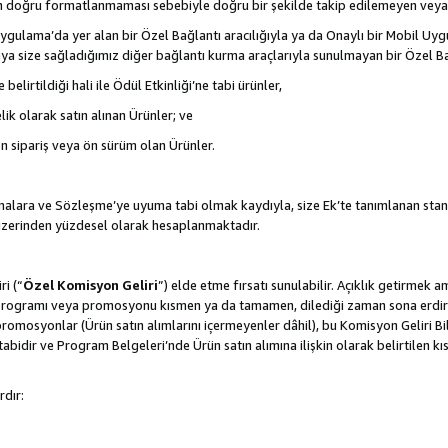
nın doğru formatlanmaması sebebiyle doğru bir şekilde takip edilemeyen veya
gulama’da yer alan bir Özel Bağlantı aracılığıyla ya da Onaylı bir Mobil Uyg
ya size sağladığımız diğer bağlantı kurma araçlarıyla sunulmayan bir Özel Bağl
belirtildiği hali ile Ödül Etkinliği’ne tabi ürünler,
ik olarak satın alınan Ürünler; ve
ön sipariş veya ön sürüm olan Ürünler.
lamalara ve Sözleşme’ye uyuma tabi olmak kaydıyla, size Ek’te tanımlanan stan
 üzerinden yüzdesel olarak hesaplanmaktadır.
ri (“
Özel Komisyon Geliri
”) elde etme fırsatı sunulabilir. Açıklık getirmek 
programı veya promosyonu kısmen ya da tamamen, dilediği zaman sona erdirme
romosyonlar (Ürün satın alımlarını içermeyenler dâhil), bu Komisyon Geliri Bi
abidir ve Program Belgeleri’nde Ürün satın alımına ilişkin olarak belirtilen 
rdır: