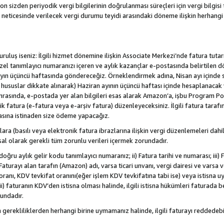
sizden periyodik vergi bilgilerinin doğrulanması süreçleri için vergi bilgisi t
 neticesinde verilecek vergi durumu teyidi arasındaki döneme ilişkin herhang
/kuruluş iseniz: İlgili hizmet dönemine ilişkin Associate Merkezi’nde fatura tuta
özel tanımlayıcı numaranızı içeren ve aylık kazançlar e-postasında belirtilen d
yen ayın üçüncü haftasında göndereceğiz. Örneklendirmek adına, Nisan ayı içind
. hususlar dikkate alınarak) Haziran ayının üçüncü haftası içinde hesaplanacak 
Sonrasında, e-postada yer alan bilgileri esas alarak Amazon’a, işbu Program Po
nik fatura (e-fatura veya e-arşiv fatura) düzenleyeceksiniz. İlgili fatura tara
asına istinaden size ödeme yapacağız.
nlara (basılı veya elektronik fatura ibrazlarına ilişkin vergi düzenlemeleri 
sal olarak gerekli tüm zorunlu verileri içermek zorundadır.
doğru aylık gelir kodu tanımlayıcı numaranız; ii) Fatura tarihi ve numarası; iii) 
) Faturayı alan tarafın (Amazon) adı, varsa ticari unvanı, vergi dairesi ve varsa
ranı, KDV tevkifat oranını(eğer işlem KDV tevkifatına tabi ise) veya istisna uy
i) faturanın KDV’den istisna olması halinde, ilgili istisna hükümleri faturada beli
rundadır.
n gerekliliklerden herhangi birine uymamanız halinde, ilgili faturayı redded