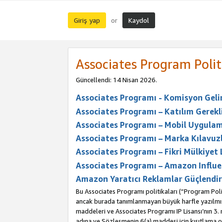
Giriş yap
Kaydol
or
Associates Program Polit
Güncellendi: 14 Nisan 2026.
Associates Programı - Komisyon Geliri
Associates Programı – Katılım Gerekli
Associates Programı – Mobil Uygulam
Associates Programı – Marka Kılavuzl
Associates Programı – Fikri Mülkiyet 
Associates Programı – Amazon Influe
Amazon Yaratıcı Reklamlar Güçlendir
Bu Associates Programı politikaları (“Program Polit
ancak burada tanımlanmayan büyük harfle yazılmış t
maddeleri ve Associates Programı IP Lisansı’nın 3
adına ve Sözleşmenin 6(a) maddesi için kısıtlama ol