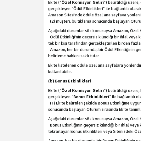
Ek’te (“
Özel Komisyon Geliri
”) belirtildiği üzere
gerçekleşen “Ödül Etkinlikleri” ile bağlantılı olarak
Amazon Sitesi’nde ödüle özel ana sayfaya yönlenir
(2) müşteri, bu tıklama sonucunda başlayan Oturu
Aşağıdaki durumlar söz konusuysa Amazon, Özel 
Ödül Etkinliği’nin geçersiz kılındığı bir ihlal vey
tek bir kişi tarafından gerçekleştirilen birden faz
Amazon, her bir durumda, bir Ödül Etkinliğinin ge
belirleme hakkını saklı tutar.
Ek’te listelenen ödüle özel ana sayfalara yönlendir
kullanılabilir.
(b) Bonus Etkinlikleri
Ek’te (“
Özel Komisyon Geliri
”) belirtildiği üzere
gerçekleşen “
Bonus Etkinlikleri
” ile bağlantılı ol
(1) Ek’te belirtilen şekilde Bonus Etkinliğine uygu
sonucunda başlayan Oturum sırasında Ek’te tanım
Aşağıdaki durumlar söz konusuysa Amazon, Özel 
Bonus Etkinliğinin geçersiz kılındığı bir ihlal vey
tekrarlayan Bonus Etkinlikleri veya Sitenizdeki Öz
Amazon, her bir durumda, bir Bonus Etkinliğinin g