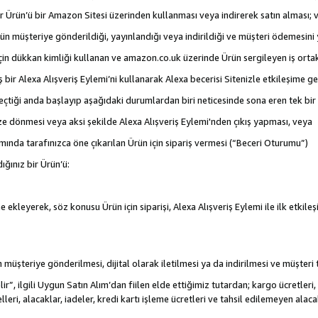
 bir Ürün’ü bir Amazon Sitesi üzerinden kullanması veya indirerek satın alması; 
rün müşteriye gönderildiği, yayınlandığı veya indirildiği ve müşteri ödemesin
için dükkan kimliği kullanan ve amazon.co.uk üzerinde Ürün sergileyen iş ortakl
iş bir Alexa Alışveriş Eylemi’ni kullanarak Alexa becerisi Sitenizle etkileşime g
e geçtiği anda başlayıp aşağıdaki durumlardan biri neticesinde sona eren tek b
ize dönmesi veya aksi şekilde Alexa Alışveriş Eylemi'nden çıkış yapması, veya
mında tarafınızca öne çıkarılan Ürün için sipariş vermesi (“Beceri Oturumu”)
ığınız bir Ürün’ü:
 ekleyerek, söz konusu Ürün için siparişi, Alexa Alışveriş Eylemi ile ilk etkile
nün müşteriye gönderilmesi, dijital olarak iletilmesi ya da indirilmesi ve müşter
r”, ilgili Uygun Satın Alım’dan fiilen elde ettiğimiz tutardan; kargo ücretleri, 
lleri, alacaklar, iadeler, kredi kartı işleme ücretleri ve tahsil edilemeyen al