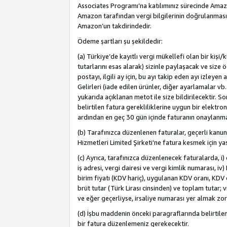
Associates Programı’na katılımınız sürecinde Amazon 
Amazon tarafından vergi bilgilerinin doğrulanması
Amazon’un takdirindedir.
Ödeme şartları şu şekildedir:
(a) Türkiye’de kayıtlı vergi mükellefi olan bir kişi
tutarlarını esas alarak) sizinle paylaşacak ve size 
postayı, ilgili ay için, bu ayı takip eden ayı izle
Gelirleri (iade edilen ürünler, diğer ayarlamalar vb
yukarıda açıklanan metot ile size bildirilecektir. 
belirtilen fatura gerekliliklerine uygun bir elektro
ardından en geç 30 gün içinde faturanın onaylanm
(b) Tarafınızca düzenlenen faturalar, geçerli kanu
Hizmetleri Limited Şirketi’ne fatura kesmek için ya
(c) Ayrıca, tarafınızca düzenlenecek faturalarda, i) 
iş adresi, vergi dairesi ve vergi kimlik numarası, iv
birim fiyatı (KDV hariç), uygulanan KDV oranı, KDV o
brüt tutar (Türk Lirası cinsinden) ve toplam tutar; vi
ve eğer geçerliyse, irsaliye numarası yer almak zo
(d) İşbu maddenin önceki paragraflarında belirtile
bir fatura düzenlemeniz gerekecektir.