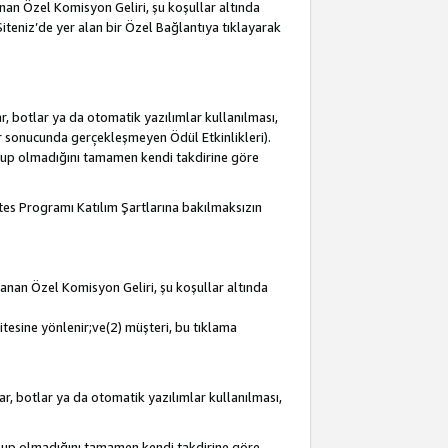
lanan Özel Komisyon Geliri, şu koşullar altında
 Siteniz’de yer alan bir Özel Bağlantıya tıklayarak
r, botlar ya da otomatik yazılımlar kullanılması,
lar sonucunda gerçekleşmeyen Ödül Etkinlikleri).
olup olmadığını tamamen kendi takdirine göre
iates Programı Katılım Şartlarına bakılmaksızın
mlanan Özel Komisyon Geliri, şu koşullar altında
itesine yönlenir;ve(2) müşteri, bu tıklama
ar, botlar ya da otomatik yazılımlar kullanılması,
olup olmadığını tamamen kendi takdirine göre