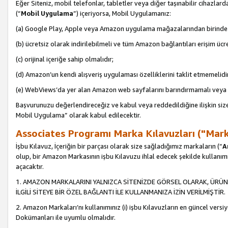
Eğer Siteniz, mobil telefonlar, tabletler veya diğer taşınabilir cihazlar
(“
Mobil Uygulama
”) içeriyorsa, Mobil Uygulamanız:
(a) Google Play, Apple veya Amazon uygulama mağazalarından birinde 
(b) ücretsiz olarak indirilebilmeli ve tüm Amazon bağlantıları erişim ücre
(c) orijinal içeriğe sahip olmalıdır;
(d) Amazon’un kendi alışveriş uygulaması özelliklerini taklit etmemelidi
(e) WebViews’da yer alan Amazon web sayfalarını barındırmamalı veya
Başvurunuzu değerlendireceğiz ve kabul veya reddedildiğine ilişkin si
Mobil Uygulama” olarak kabul edilecektir.
Associates Programı Marka Kılavuzları ("Mark
İşbu Kılavuz, İçeriğin bir parçası olarak size sağladığımız markaların (“
A
olup, bir Amazon Markasının işbu Kılavuzu ihlal edecek şekilde kullanım
açacaktır.
1. AMAZON MARKALARINI YALNIZCA SİTENİZDE GÖRSEL OLARAK, ÜRÜN
İLGİLİ SİTEYE BİR ÖZEL BAĞLANTI İLE KULLANMANIZA İZİN VERİLMİŞTİR.
2. Amazon Markaları’nı kullanımınız (i) işbu Kılavuzların en güncel versiy
Dokümanları ile uyumlu olmalıdır.