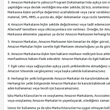
3. Amazon Markaları’nı yalnızca Program Dokümanları’nda açıkça izin ver
yapıldığını veya destek verildiğini ima eder şekilde; (ii) bizi, ürünlerim
Markasına ilişkin şerefiye değerimizi azaltabilecek veya zarar verebilec
material, SMS, MMS, e-posta eki, diğer dokümanlar veya sözlü tanıtıml
4. Amazon Markalarını hiçbir şekilde değiştiremez veya tadil edemezsin
Alternatif temsillere veya stilizasyonlara izin verilmez. Örneğin, bir A
Markasına eklemeler yapamaz ya da bir Amazon Markasının herhangi bir
5. Amazon Markaları, Amazon Markasının tüm kenarları ile diğer görsel, 
Amazon Markaları hiçbir surette ilgili Markanın okunurluğunu ya da görü
6. Amazon Markalarına ilişkin tüm hakların münhasır mülkiyeti bize aitt
menfaatimize hüküm ifade edecektir. Amazon Markaları ile ilgili hakları
7. İlgili satıcı veya sağlayıcıdan açıkça yazılı yetkilendirme almadığınız s
Amazon Sitesinde sergileyemez veya başka şekilde kullanamazsınız.
8. Herhangi bir yetki bölgesinde Amazon Markaları ile karıştırılabilecek
Herhangi bir yetki bölgesinde Amazon Markaları ile karıştırılabilecek şek
adını kullanamaz veya tescili için başvuramazsınız.
İşbu Marka Kılavuzları’nı ve onaylanmış Amazon Markalarını, AssociatesSi
veya onaylanmış Amazon Markaları’nı yayımlayarak, istediğimiz zaman v
İzinsiz bir kullanıma ya da işbu Marka Kılavuzları’na uygun olmayan kul