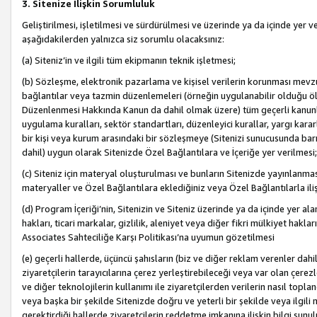
3. Sitenize İlişkin Sorumluluk
Geliştirilmesi, işletilmesi ve sürdürülmesi ve üzerinde ya da içinde yer ve
aşağıdakilerden yalnızca siz sorumlu olacaksınız:
(a) Siteniz’in ve ilgili tüm ekipmanın teknik işletmesi;
(b) Sözleşme, elektronik pazarlama ve kişisel verilerin korunması mevzua
bağlantılar veya tazmin düzenlemeleri (örneğin uygulanabilir olduğu ölç
Düzenlenmesi Hakkında Kanun da dahil olmak üzere) tüm geçerli kanunlar, y
uygulama kuralları, sektör standartları, düzenleyici kurallar, yargı kararl
bir kişi veya kurum arasındaki bir sözleşmeye (Sitenizi sunucusunda barı
dahil) uygun olarak Sitenizde Özel Bağlantılara ve İçeriğe yer verilmesi;
(c) Siteniz için materyal oluşturulması ve bunların Sitenizde yayınlanmas
materyaller ve Özel Bağlantılara eklediğiniz veya Özel Bağlantılarla ili
(d) Program İçeriği’nin, Sitenizin ve Siteniz üzerinde ya da içinde yer al
hakları, ticari markalar, gizlilik, aleniyet veya diğer fikri mülkiyet hak
Associates Sahteciliğe Karşı Politikası’na uyumun gözetilmesi
(e) geçerli hallerde, üçüncü şahısların (biz ve diğer reklam verenler dah
ziyaretçilerin tarayıcılarına çerez yerleştirebileceği veya var olan çerezler
ve diğer teknolojilerin kullanımı ile ziyaretçilerden verilerin nasıl toplandı
veya başka bir şekilde Sitenizde doğru ve yeterli bir şekilde veya ilgili 
gerektirdiği hallerde ziyaretçilerin reddetme imkanına ilişkin bilgi sunul