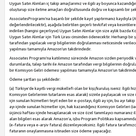
Uygun Satın Alımları iç takip amaçlarımız ve ilgili ay boyunca kazandığ
oluşturup size iletme amaçları doğrultusunda doğru ve kapsamlı bir şek
AssociatesProgramı’na başarılı bir şekilde kayıt yaptırmanız kaydıyla (
değerlendirilecektir), aşağıda belirtilen geçerli tevkifat veya kesintilere
indirilen (hangisi geçerliyse) Uygun Satın Alımlar için size aylık bazda 
Uygun Satın Alımlar için Türk Lirası cinsinden ödenecektir. Herhangi b
tarafından yapılacak vergi bilgilerinin doğrulanması neticesinde verile
yapılması tamamıyla Amazon’un takdirindedir.
Associates Programı’na katılımınız sürecinde Amazon sizden periyodik verg
durumlarda, talep tarihi ile Amazon tarafından vergi bilgilerinin doğru
bir Komisyon Geliri ödemesi yapılması tamamıyla Amazon’un takdirinde
Ödeme şartları şu şekildedir:
(a) Türkiye’de kayıtlı vergi mükellefi olan bir kişi/kuruluş iseniz: İlgili
Komisyon Gelirlerinin tutarlarını esas alarak) sizinle paylaşacak ve siz
için sunulan hizmetleri teyit eden bir e-postayı, ilgili ay için, bu ayı 
ayı içinde sunulan hizmetler için, hak kazandığınız Komisyon Gelirleri (i
üçüncü haftası içinde hesaplanacak ve size özel tanımlayıcı numaranız ile
alan bilgileri esas alarak Amazon’a, işbu Program Politikası kapsamında a
(e-fatura veya e-arşiv fatura) düzenleyeceksiniz. İlgili fatura tarafımı
faturanın onaylanmasına istinaden size ödeme yapacağız.