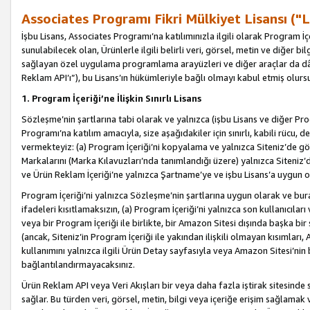
Associates Programı Fikri Mülkiyet Lisansı ("L
İşbu Lisans, Associates Programı’na katılımınızla ilgili olarak Program İ
sunulabilecek olan, Ürünlerle ilgili belirli veri, görsel, metin ve diğer bilg
sağlayan özel uygulama programlama arayüzleri ve diğer araçlar da dâh
Reklam API’ı”), bu Lisans’ın hükümleriyle bağlı olmayı kabul etmiş olurs
1. Program İçeriği’ne İlişkin Sınırlı Lisans
Sözleşme’nin şartlarına tabi olarak ve yalnızca (işbu Lisans ve diğer Pr
Programı’na katılım amacıyla, size aşağıdakiler için sınırlı, kabili rücu, 
vermekteyiz: (a) Program İçeriği’ni kopyalama ve yalnızca Siteniz’de gö
Markalarını (Marka Kılavuzları’nda tanımlandığı üzere) yalnızca Siteniz’
ve Ürün Reklam İçeriği’ne yalnızca Şartname’ye ve işbu Lisans’a uygun 
Program İçeriği’ni yalnızca Sözleşme’nin şartlarına uygun olarak ve bura
ifadeleri kısıtlamaksızın, (a) Program İçeriği’ni yalnızca son kullanıcılar
veya bir Program İçeriği ile birlikte, bir Amazon Sitesi dışında başka bi
(ancak, Siteniz’in Program İçeriği ile yakından ilişkili olmayan kısımları,
kullanımını yalnızca ilgili Ürün Detay sayfasıyla veya Amazon Sitesi’nin 
bağlantılandırmayacaksınız.
Ürün Reklam API veya Veri Akışları bir veya daha fazla iştirak sitesinde s
sağlar. Bu türden veri, görsel, metin, bilgi veya içeriğe erişim sağlama