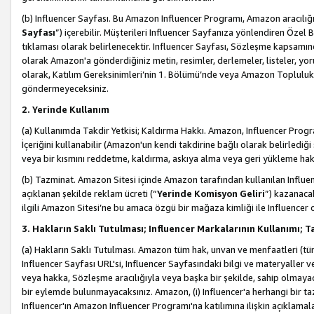
(b) Influencer Sayfası. Bu Amazon Influencer Programı, Amazon aracılığı
Sayfası
”) içerebilir. Müşterileri Influencer Sayfanıza yönlendiren Özel B
tıklaması olarak belirlenecektir. Influencer Sayfası, Sözleşme kapsamınd
olarak Amazon'a gönderdiğiniz metin, resimler, derlemeler, listeler, yorum
olarak, Katılım Gereksinimleri’nin 1. Bölümü’nde veya Amazon Topluluk Ku
göndermeyeceksiniz.
2. Yerinde Kullanım
(a) Kullanımda Takdir Yetkisi; Kaldırma Hakkı. Amazon, Influencer Progra
İçeriğini kullanabilir (Amazon'un kendi takdirine bağlı olarak belirledi
veya bir kısmını reddetme, kaldırma, askıya alma veya geri yükleme hakkı
(b) Tazminat. Amazon Sitesi içinde Amazon tarafından kullanılan Influencer
açıklanan şekilde reklam ücreti (“
Yerinde Komisyon Geliri
”) kazanaca
ilgili Amazon Sitesi’ne bu amaca özgü bir mağaza kimliği ile Influencer 
3. Hakların Saklı Tutulması; Influencer Markalarının Kullanımı;
(a) Hakların Saklı Tutulması. Amazon tüm hak, unvan ve menfaatleri (tüm 
Influencer Sayfası URL'si, Influencer Sayfasındaki bilgi ve materyaller
veya hakka, Sözleşme aracılığıyla veya başka bir şekilde, sahip olmayac
bir eylemde bulunmayacaksınız. Amazon, (i) Influencer'a herhangi bir t
Influencer'ın Amazon Influencer Programı'na katılımına ilişkin açıklamal