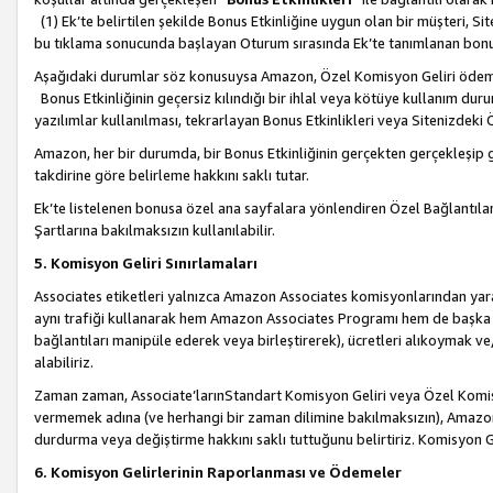
(1) Ek’te belirtilen şekilde Bonus Etkinliğine uygun olan bir müşteri, S
bu tıklama sonucunda başlayan Oturum sırasında Ek’te tanımlanan bon
Aşağıdaki durumlar söz konusuysa Amazon, Özel Komisyon Geliri öde
Bonus Etkinliğinin geçersiz kılındığı bir ihlal veya kötüye kullanım dur
yazılımlar kullanılması, tekrarlayan Bonus Etkinlikleri veya Sitenizdek
Amazon, her bir durumda, bir Bonus Etkinliğinin gerçekten gerçekleşip 
takdirine göre belirleme hakkını saklı tutar.
Ek’te listelenen bonusa özel ana sayfalara yönlendiren Özel Bağlantılar, 
Şartlarına bakılmaksızın kullanılabilir.
5. Komisyon Geliri Sınırlamaları
Associates etiketleri yalnızca Amazon Associates komisyonlarından yarar
aynı trafiği kullanarak hem Amazon Associates Programı hem de başka b
bağlantıları manipüle ederek veya birleştirerek), ücretleri alıkoymak 
alabiliriz.
Zaman zaman, Associate’larınStandart Komisyon Geliri veya Özel Komisy
vermemek adına (ve herhangi bir zaman dilimine bakılmaksızın), Amazon
durdurma veya değiştirme hakkını saklı tuttuğunu belirtiriz. Komisyon Gel
6. Komisyon Gelirlerinin Raporlanması ve Ödemeler