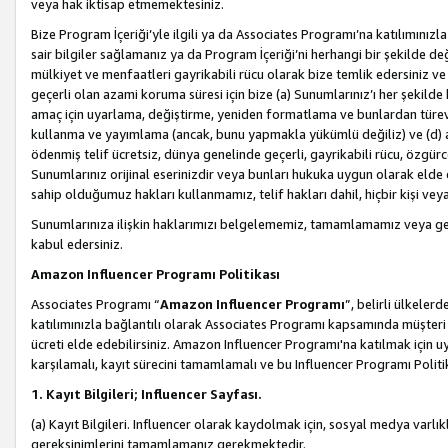
veya hak iktisap etmemektesiniz.
Bize Program İçeriği’yle ilgili ya da Associates Programı’na katılımınızla 
sair bilgiler sağlamanız ya da Program İçeriği’ni herhangi bir şekilde değ
mülkiyet ve menfaatleri gayrikabili rücu olarak bize temlik edersiniz v
geçerli olan azami koruma süresi için bize (a) Sunumlarınız’ı her şekild
amaç için uyarlama, değiştirme, yeniden formatlama ve bunlardan türev e
kullanma ve yayımlama (ancak, bunu yapmakla yükümlü değiliz) ve (d) aşağ
ödenmiş telif ücretsiz, dünya genelinde geçerli, gayrikabili rücu, özgürce 
Sunumlarınız orijinal eserinizdir veya bunları hukuka uygun olarak elde et
sahip olduğumuz hakları kullanmamız, telif hakları dahil, hiçbir kişi vey
Sunumlarınıza ilişkin haklarımızı belgelememiz, tamamlamamız veya geç
kabul edersiniz.
Amazon Influencer Programı Politikası
Associates Programı “
Amazon Influencer Programı
”, belirli ülkele
katılımınızla bağlantılı olarak Associates Programı kapsamında müşteri 
ücreti elde edebilirsiniz. Amazon Influencer Programı'na katılmak için u
karşılamalı, kayıt sürecini tamamlamalı ve bu Influencer Programı Politi
1. Kayıt Bilgileri; Influencer Sayfası.
(a) Kayıt Bilgileri. Influencer olarak kaydolmak için, sosyal medya varlık
gereksinimlerini tamamlamanız gerekmektedir.