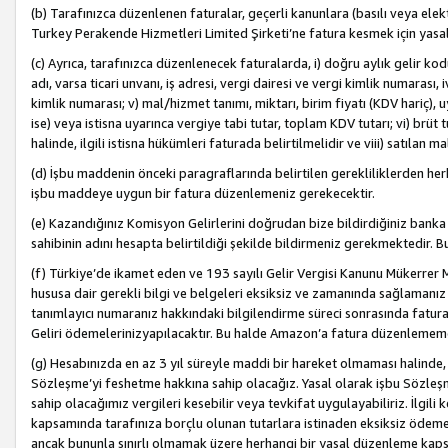
(b) Tarafınızca düzenlenen faturalar, geçerli kanunlara (basılı veya ele
Turkey Perakende Hizmetleri Limited Şirketi’ne fatura kesmek için yasal
(c) Ayrıca, tarafınızca düzenlenecek faturalarda, i) doğru aylık gelir kodu
adı, varsa ticari unvanı, iş adresi, vergi dairesi ve vergi kimlik numarası,
kimlik numarası; v) mal/hizmet tanımı, miktarı, birim fiyatı (KDV hariç)
ise) veya istisna uyarınca vergiye tabi tutar, toplam KDV tutarı; vi) brüt 
halinde, ilgili istisna hükümleri faturada belirtilmelidir ve viii) satılan 
(d) İşbu maddenin önceki paragraflarında belirtilen gerekliliklerden he
işbu maddeye uygun bir fatura düzenlemeniz gerekecektir.
(e) Kazandığınız Komisyon Gelirlerini doğrudan bize bildirdiğiniz banka
sahibinin adını hesapta belirtildiği şekilde bildirmeniz gerekmektedir. 
(f) Türkiye’de ikamet eden ve 193 sayılı Gelir Vergisi Kanunu Mükerrer 
hususa dair gerekli bilgi ve belgeleri eksiksiz ve zamanında sağlamanız
tanımlayıcı numaranız hakkındaki bilgilendirme süreci sonrasında fatur
Geliri ödemelerinizyapılacaktır. Bu halde Amazon’a fatura düzenlemem
(g) Hesabınızda en az 3 yıl süreyle maddi bir hareket olmaması halinde
Sözleşme’yi feshetme hakkına sahip olacağız. Yasal olarak işbu Sözl
sahip olacağımız vergileri kesebilir veya tevkifat uygulayabiliriz. İlgil
kapsamında tarafınıza borçlu olunan tutarlara istinaden eksiksiz ödeme
ancak bununla sınırlı olmamak üzere herhangi bir yasal düzenleme kap