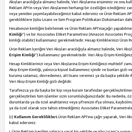
Akışları aracılığıyla almanız halinde, Veri Akışlarına erişiminiz ve onu k
Reklam API’ın veya Veri Akışlarının herhangi bir özelliğini istediğimiz
veya yeniden yayımlayabileceğimizi kabul edersiniz ve Ürün Reklam API’a v
gerekliliklere (işbu Lisans ve tüm Program Politikaları Dokümanları da
Hesabınızın kimliğini belirlemek ve Ürün Reklam API’ınaçağrı yapabilmek i
Kimliği
”) ve bir Associates Etiket Parametresi (Amazon Associates Prog
kimliği olabilir) kullanmanız gerekmektedir. Hesap Kimliklerinizi Ürün R
Ürün Reklam İçeriğini Veri Akışları aracılığıyla almanız halinde, Veri Akış
Erişim Kimliği
”) kullanmanız gerekmektedir. Veri Akışı Erişim Kimliğiniz
Hesap Kimliklerinizi veya Veri Akışlarına Erişim Kimliğinizi muhtelif zama
Akışı Erişim Kimliği, yalnızca kişisel kullanımınız içindir ve bunları giz
kuruma satamaz, devredemez, alt lisans veremez ya da başka şekilde ifşa
Veri Akışı Erişim Kimliği gizli değildir.
Tarafınızca ya da başka bir kişi veya kurum tarafından gerçekleştirilmes
gerçekleştirilen tüm işlemler sizin sorumluluğunuzdadır. Bu nedenle, öze
durumlarda ya da özel anahtarınız veya şifrenizin ifşa olması, kaybolmas
ya da özel olarak size tahsis etmediğimiz Associates Etiket Parametreleri
(c)
Kullanım Gereklilikleri.
Ürün Reklam API’ına çağrı yaparak, Veri Akı
kabul edersiniz:
i. Ürün Reklam İçeriğini yalnızca yasal bir şekilde ve işbu Lisans’a uygun