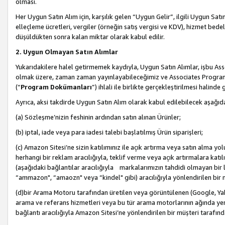
olması.
Her Uygun Satın Alım için, karşılık gelen “Uygun Gelir”, ilgili Uygun Satın
elleçleme ücretleri, vergiler (örneğin satış vergisi ve KDV), hizmet bedell
düşüldükten sonra kalan miktar olarak kabul edilir.
2. Uygun Olmayan Satın Alımlar
Yukarıdakilere halel getirmemek kaydıyla, Uygun Satın Alımlar, işbu Ass
olmak üzere, zaman zaman yayınlayabileceğimiz ve Associates Programı’
(“
Program Dokümanları
”) ihlali ile birlikte gerçekleştirilmesi halinde
Ayrıca, aksi takdirde Uygun Satın Alım olarak kabul edilebilecek aşağıda
(a) Sözleşme’nizin feshinin ardından satın alınan Ürünler;
(b) iptal, iade veya para iadesi talebi başlatılmış Ürün siparişleri;
(c) Amazon Sitesi’ne sizin katılımınız ile açık artırma veya satın alma yol
herhangi bir reklam aracılığıyla, teklif verme veya açık artırmalara ka
(aşağıdaki bağlantılar aracılığıyla markalarımızın tahdidi olmayan bir lis
“ammazon", “amaozn" veya “kindel" gibi) aracılığıyla yönlendirilen bir 
(d)bir Arama Motoru tarafından üretilen veya görüntülenen (Google, Ya
arama ve referans hizmetleri veya bu tür arama motorlarının ağında yer 
bağlantı aracılığıyla Amazon Sitesi’ne yönlendirilen bir müşteri tarafınd