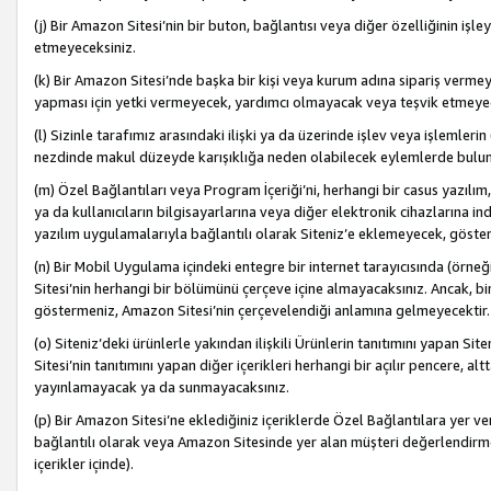
(j) Bir Amazon Sitesi’nin bir buton, bağlantısı veya diğer özelliğinin 
etmeyeceksiniz.
(k) Bir Amazon Sitesi’nde başka bir kişi veya kurum adına sipariş verm
yapması için yetki vermeyecek, yardımcı olmayacak veya teşvik etmeyec
(l) Sizinle tarafımız arasındaki ilişki ya da üzerinde işlev veya işlemler
nezdinde makul düzeyde karışıklığa neden olabilecek eylemlerde bulu
(m) Özel Bağlantıları veya Program İçeriği’ni, herhangi bir casus yazılım,
ya da kullanıcıların bilgisayarlarına veya diğer elektronik cihazlarına 
yazılım uygulamalarıyla bağlantılı olarak Siteniz’e eklemeyecek, göst
(n) Bir Mobil Uygulama içindeki entegre bir internet tarayıcısında (örn
Sitesi’nin herhangi bir bölümünü çerçeve içine almayacaksınız. Ancak, bi
göstermeniz, Amazon Sitesi’nin çerçevelendiği anlamına gelmeyecektir.
(o) Siteniz’deki ürünlerle yakından ilişkili Ürünlerin tanıtımını yapan Si
Sitesi’nin tanıtımını yapan diğer içerikleri herhangi bir açılır pencere, a
yayınlamayacak ya da sunmayacaksınız.
(p) Bir Amazon Sitesi’ne eklediğiniz içeriklerde Özel Bağlantılara yer v
bağlantılı olarak veya Amazon Sitesinde yer alan müşteri değerlendirmele
içerikler içinde).