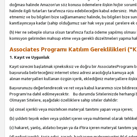
doğması halinde Amazon’un söz konusu ödemelere ilişkin hiçbir soru
halinde ilgili tutarları tarafınıza rücu edebileceğini kabul edersiniz. Muh
etmemiz ve bu bilgileri bize sağlamamanız halinde, bu bilgileri bize su
kanıtlayıncaya kadar (sahip olduğumuz sair hak veya yasal çarelere ek 
(h) Her ne sebeple olursa olsun tarafınıza fazla ödeme yapılmış olması 
komisyon gelirinden mahsup etme veya gerekli düzeltmeleri yapma hakkı
Associates Programı Katılım Gereklilikleri ("Ka
1. Kayıt ve Uygunluk
Kayıt sürecini başlatmak içineksiksiz ve doğru bir AssociatesProgramı ba
başvuruda belirteceğiniz internet sitesi adresi aracılığıyla kamuya aç
alınan materyalleri kullanan özgün içerik, eklediğiniz materyallere ilişk
Başvurunuzu değerlendirecek ve ret veya kabul kararımızı size bildirece
Programı’na dahil edilmeyecektir. Bu durumda Sitelerinizde herhangi b
Olmayan Sitelere, aşağıdaki özelliklere sahip siteler dahildir:
(a) cinsel içerikli veya müstehcen materyal tanıtımı yapan veya içeren;
(b) şiddeti teşvik eden veya şiddet içeren veya muhtemel olarak tehlikel
(c) hakaret, yanlış, aldatıcı beyan ya da iftira içeren materyal tanıtımı y
(d) nefret içerikli, taciz edici, zararlı, başkasının mahremiyetini ihlal eden