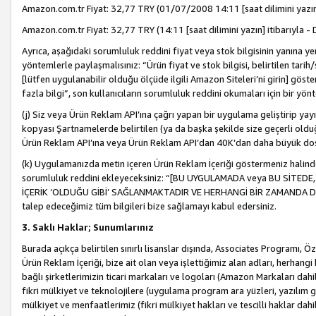
Amazon.com.tr Fiyat: 32,77 TRY (01/07/2008 14:11 [saat dilimini yazın] 
Amazon.com.tr Fiyat: 32,77 TRY (14:11 [saat dilimini yazın] itibarıyla - 
Ayrıca, aşağıdaki sorumluluk reddini fiyat veya stok bilgisinin yanına yer
yöntemlerle paylaşmalısınız: “Ürün fiyat ve stok bilgisi, belirtilen tarih
[lütfen uygulanabilir olduğu ölçüde ilgili Amazon Siteleri’ni girin] göste
fazla bilgi”, son kullanıcıların sorumluluk reddini okumaları için bir yön
(j) Siz veya Ürün Reklam API’ına çağrı yapan bir uygulama geliştirip ya
kopyası Şartnamelerde belirtilen (ya da başka şekilde size geçerli olduğ
Ürün Reklam API’ına veya Ürün Reklam API’dan 40K’dan daha büyük do
(k) Uygulamanızda metin içeren Ürün Reklam İçeriği göstermeniz halinde
sorumluluk reddini ekleyeceksiniz: “[BU UYGULAMADA veya BU SİTEDE,
İÇERİK ‘OLDUĞU GİBİ’ SAĞLANMAKTADIR VE HERHANGİ BİR ZAMANDA DEĞİŞ
talep edeceğimiz tüm bilgileri bize sağlamayı kabul edersiniz.
3. Saklı Haklar; Sunumlarınız
Burada açıkça belirtilen sınırlı lisanslar dışında, Associates Programı, Ö
Ürün Reklam İçeriği, bize ait olan veya işlettiğimiz alan adları, herhangi
bağlı şirketlerimizin ticari markaları ve logoları (Amazon Markaları dah
fikri mülkiyet ve teknolojilere (uygulama program ara yüzleri, yazılım gel
mülkiyet ve menfaatlerimiz (fikri mülkiyet hakları ve tescilli haklar dahil)