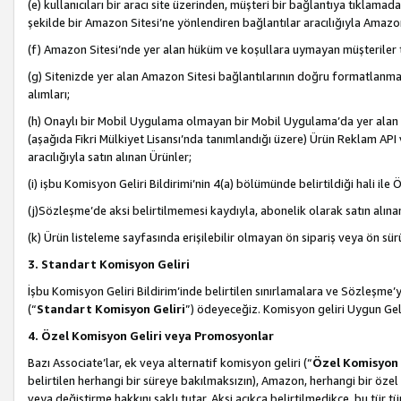
(e) kullanıcıları bir aracı site üzerinden, müşteri bir bağlantıya tıkla
şekilde bir Amazon Sitesi’ne yönlendiren bağlantılar aracılığıyla Amazon
(f) Amazon Sitesi’nde yer alan hüküm ve koşullara uymayan müşteriler t
(g) Sitenizde yer alan Amazon Sitesi bağlantılarının doğru formatlanm
alımları;
(h) Onaylı bir Mobil Uygulama olmayan bir Mobil Uygulama’da yer alan b
(aşağıda Fikri Mülkiyet Lisansı’nda tanımlandığı üzere) Ürün Reklam API
aracılığıyla satın alınan Ürünler;
(i) işbu Komisyon Geliri Bildirimi’nin 4(a) bölümünde belirtildiği hali ile Ö
(j)Sözleşme’de aksi belirtilmemesi kaydıyla, abonelik olarak satın alına
(k) Ürün listeleme sayfasında erişilebilir olmayan ön sipariş veya ön sü
3. Standart Komisyon Geliri
İşbu Komisyon Geliri Bildirim’inde belirtilen sınırlamalara ve Sözleşme
(“
Standart Komisyon Geliri
”) ödeyeceğiz. Komisyon geliri Uygun Ge
4. Özel Komisyon Geliri veya Promosyonlar
Bazı Associate’lar, ek veya alternatif komisyon geliri (“
Özel Komisyon 
belirtilen herhangi bir süreye bakılmaksızın), Amazon, herhangi bir 
veya değiştirme hakkını saklı tutar. Aksi açıkça belirtilmedikçe, bu tür