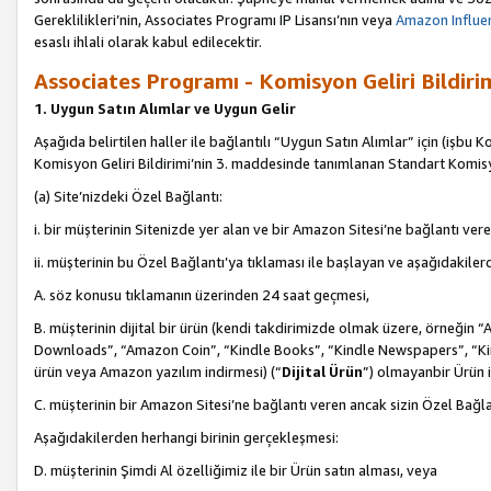
Gereklilikleri’nin, Associates Programı IP Lisansı’nın veya
Amazon Influen
esaslı ihlali olarak kabul edilecektir.
Associates Programı - Komisyon Geliri Bildiri
1. Uygun Satın Alımlar ve Uygun Gelir
Aşağıda belirtilen haller ile bağlantılı “Uygun Satın Alımlar” için (işbu K
Komisyon Geliri Bildirimi’nin 3. maddesinde tanımlanan Standart Komis
(a) Site’nizdeki Özel Bağlantı:
i. bir müşterinin Sitenizde yer alan ve bir Amazon Sitesi’ne bağlantı ver
ii. müşterinin bu Özel Bağlantı’ya tıklaması ile başlayan ve aşağıdakile
A. söz konusu tıklamanın üzerinden 24 saat geçmesi,
B. müşterinin dijital bir ürün (kendi takdirimizde olmak üzere, örneğ
Downloads”, “Amazon Coin”, “Kindle Books”, “Kindle Newspapers”, “Kind
ürün veya Amazon yazılım indirmesi) (“
Dijital Ürün
”) olmayanbir Ürün i
C. müşterinin bir Amazon Sitesi’ne bağlantı veren ancak sizin Özel Bağla
Aşağıdakilerden herhangi birinin gerçekleşmesi:
D. müşterinin Şimdi Al özelliğimiz ile bir Ürün satın alması, veya