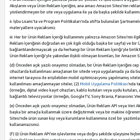
Akışlarını veya Ürün Reklam İçeriğini, ana amacı Amazon Sitesi’nin rek
yönlendirmeyen bir site veya uygulama ile ya da başka şekilde kullanm
ii. İşbu Lisans’ta ve Program Politikaları’nda atıfta bulunulan Şartnamel
materyallere uyacaksınız.
iii. Her bir Ürün Reklam İçeriği kullanımını yalnızca Amazon Sitesi’nin ilg
Reklam İçeriğinin doğrudan en çok ilgili olduğu başka bir sayfa) ve bir Ü
bağlantılandırmayacak ya da herhangi bir Ürün Reklam İçeriği’yle birli
Ürün Reklam İçeriği’yle yakından ilişkili olmayan kısımları, bir Amazon Sit
(d) Önceden açık yazılı onayımız olmadan, bir Ürün Reklam İçeriğini cep 
cihazlarda kullanılması amaçlanan bir sitede veya uygulamada ya da bunl
internet tarayıcısı ile erişilebilen mobil optimizasyonu yapılmamış sitel
kullanılması amaçlanmayan siteler, (2)
Mobil Uygulama Politikası
’nda t
(örneğin, dijital video kayıt cihazları, kablo kutuları veya uydu kutuları,
bağlantılı televizyonlar (örneğin, GoogleTV, Sony Bravia, Panasonic Vier
(e) Önceden açık yazılı onayımız olmadan, Ürün Reklam API veya Veri Ak
başka bir amaçla kullanmak üzere değiştirmek veya bir makine öğrenim
Sitesi’nde ürün sunan kişi veya kurumların kullanımına özel bir yazılım
kullanamazsınız.
(f) (i) Ürün Reklam API’nin işlevlerine veya doğru şekilde işleyişine h