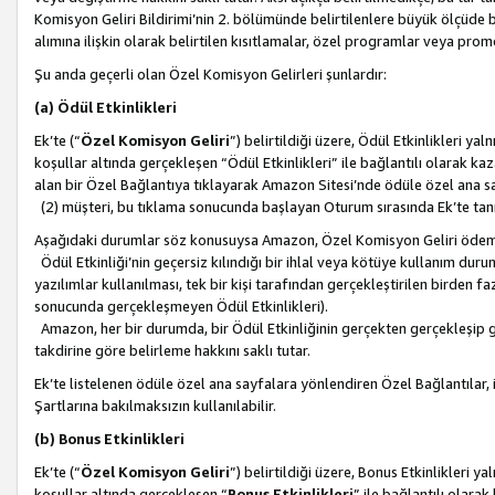
Komisyon Geliri Bildirimi’nin 2. bölümünde belirtilenlere büyük ölçüde 
alımına ilişkin olarak belirtilen kısıtlamalar, özel programlar veya pro
Şu anda geçerli olan Özel Komisyon Gelirleri şunlardır:
(a) Ödül Etkinlikleri
Ek’te (“
Özel Komisyon Geliri
”) belirtildiği üzere, Ödül Etkinlikleri ya
koşullar altında gerçekleşen “Ödül Etkinlikleri” ile bağlantılı olarak kaza
alan bir Özel Bağlantıya tıklayarak Amazon Sitesi’nde ödüle özel ana s
(2) müşteri, bu tıklama sonucunda başlayan Oturum sırasında Ek’te ta
Aşağıdaki durumlar söz konusuysa Amazon, Özel Komisyon Geliri öde
Ödül Etkinliği’nin geçersiz kılındığı bir ihlal veya kötüye kullanım dur
yazılımlar kullanılması, tek bir kişi tarafından gerçekleştirilen birden f
sonucunda gerçekleşmeyen Ödül Etkinlikleri).
Amazon, her bir durumda, bir Ödül Etkinliğinin gerçekten gerçekleşip 
takdirine göre belirleme hakkını saklı tutar.
Ek’te listelenen ödüle özel ana sayfalara yönlendiren Özel Bağlantılar, i
Şartlarına bakılmaksızın kullanılabilir.
(b) Bonus Etkinlikleri
Ek’te (“
Özel Komisyon Geliri
”) belirtildiği üzere, Bonus Etkinlikleri 
koşullar altında gerçekleşen “
Bonus Etkinlikleri
” ile bağlantılı olarak 