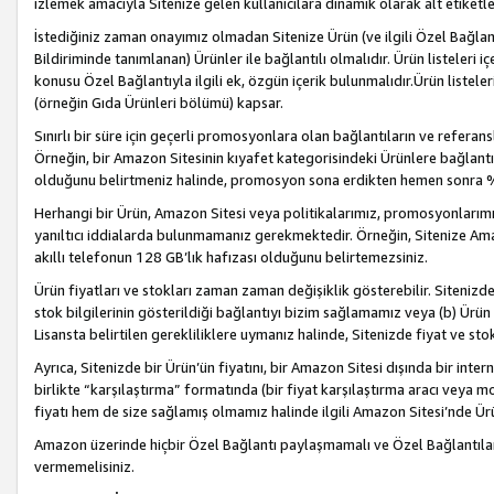
izlemek amacıyla Sitenize gelen kullanıcılara dinamik olarak alt etiketl
İstediğiniz zaman onayımız olmadan Sitenize Ürün (ve ilgili Özel Bağlantı
Bildiriminde tanımlanan) Ürünler ile bağlantılı olmalıdır. Ürün listeleri
konusu Özel Bağlantıyla ilgili ek, özgün içerik bulunmalıdır.Ürün listele
(örneğin Gıda Ürünleri bölümü) kapsar.
Sınırlı bir süre için geçerli promosyonlara olan bağlantıların ve refera
Örneğin, bir Amazon Sitesinin kıyafet kategorisindeki Ürünlere bağlant
olduğunu belirtmeniz halinde, promosyon sona erdikten hemen sonra %15
Herhangi bir Ürün, Amazon Sitesi veya politikalarımız, promosyonlarımız
yanıltıcı iddialarda bulunmamanız gerekmektedir. Örneğin, Sitenize Amazon
akıllı telefonun 128 GB’lık hafızası olduğunu belirtemezsiniz.
Ürün fiyatları ve stokları zaman zaman değişiklik gösterebilir. Sitenizde 
stok bilgilerinin gösterildiği bağlantıyı bizim sağlamamız veya (b) Ürün f
Lisansta belirtilen gerekliliklere uymanız halinde, Sitenizde fiyat ve stok 
Ayrıca, Sitenizde bir Ürün’ün fiyatını, bir Amazon Sitesi dışında bir inte
birlikte “karşılaştırma” formatında (bir fiyat karşılaştırma aracı veya 
fiyatı hem de size sağlamış olmamız halinde ilgili Amazon Sitesi’nde Ür
Amazon üzerinde hiçbir Özel Bağlantı paylaşmamalı ve Özel Bağlantılar
vermemelisiniz.