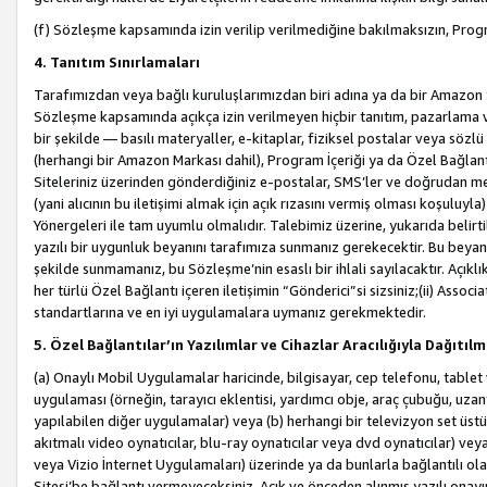
(f) Sözleşme kapsamında izin verilip verilmediğine bakılmaksızın, Progr
4. Tanıtım Sınırlamaları
Tarafımızdan veya bağlı kuruluşlarımızdan biri adına ya da bir Amazon 
Sözleşme kapsamında açıkça izin verilmeyen hiçbir tanıtım, pazarlama v
bir şekilde — basılı materyaller, e-kitaplar, fiziksel postalar veya söz
(herhangi bir Amazon Markası dahil), Program İçeriği ya da Özel Bağlant
Siteleriniz üzerinden gönderdiğiniz e-postalar, SMS’ler ve doğrudan mesaj
(yani alıcının bu iletişimi almak için açık rızasını vermiş olması koşul
Yönergeleri ile tam uyumlu olmalıdır. Talebimiz üzerine, yukarıda belir
yazılı bir uygunluk beyanını tarafımıza sunmanız gerekecektir. Bu beyanı
şekilde sunmamanız, bu Sözleşme’nin esaslı bir ihlali sayılacaktır. Açık
her türlü Özel Bağlantı içeren iletişimin “Gönderici”si sizsiniz;(ii) Asso
standartlarına ve en iyi uygulamalara uymanız gerekmektedir.
5. Özel Bağlantılar’ın Yazılımlar ve Cihazlar Aracılığıyla Dağıtılm
(a) Onaylı Mobil Uygulamalar haricinde, bilgisayar, cep telefonu, tablet 
uygulaması (örneğin, tarayıcı eklentisi, yardımcı obje, araç çubuğu, uzan
yapılabilen diğer uygulamalar) veya (b) herhangi bir televizyon set üstü k
akıtmalı video oynatıcılar, blu-ray oynatıcılar veya dvd oynatıcılar) ve
veya Vizio İnternet Uygulamaları) üzerinde ya da bunlarla bağlantılı o
Sitesi’be bağlantı vermeyeceksiniz. Açık ve önceden alınmış yazılı onay