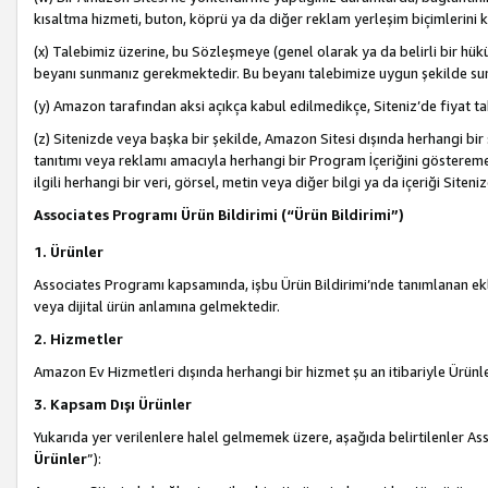
kısaltma hizmeti, buton, köprü ya da diğer reklam yerleşim biçimlerini 
(x) Talebimiz üzerine, bu Sözleşmeye (genel olarak ya da belirli bir hük
beyanı sunmanız gerekmektedir. Bu beyanı talebimize uygun şekilde sunma
(y) Amazon tarafından aksi açıkça kabul edilmedikçe, Siteniz’de fiyat tak
(z) Sitenizde veya başka bir şekilde, Amazon Sitesi dışında herhangi bi
tanıtımı veya reklamı amacıyla herhangi bir Program İçeriğini gösterem
ilgili herhangi bir veri, görsel, metin veya diğer bilgi ya da içeriği Si
Associates Programı Ürün Bildirimi (“Ürün Bildirimi”)
1. Ürünler
Associates Programı kapsamında, işbu Ürün Bildirimi’nde tanımlanan ekle
veya dijital ürün anlamına gelmektedir.
2. Hizmetler
Amazon Ev Hizmetleri dışında herhangi bir hizmet şu an itibariyle Ürünl
3. Kapsam Dışı Ürünler
Yukarıda yer verilenlere halel gelmemek üzere, aşağıda belirtilenler Ass
Ürünler
”):