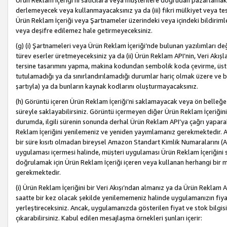
Ürün Reklam İçeriği’ni satıcılara veya müşterilere doğrudan pazarlamak, 
derlemeyecek veya kullanmayacaksınız ya da (iii) fikri mülkiyet veya tesci
Ürün Reklam İçeriği veya Şartnameler üzerindeki veya içindeki bildiri
veya deşifre edilemez hale getirmeyeceksiniz.
(g) (i) Şartnameleri veya Ürün Reklam İçeriği’nde bulunan yazılımları d
türev eserler üretmeyeceksiniz ya da (ii) Ürün Reklam API’nin, Veri Akışla
tersine tasarımını yapma, makina kodundan sembolik koda çevirme, üst
tutulamadığı ya da sınırlandırılamadığı durumlar hariç olmak üzere ve b
şartıyla) ya da bunların kaynak kodlarını oluşturmayacaksınız.
(h) Görüntü içeren Ürün Reklam İçeriği’ni saklamayacak veya ön belleğe 
süreyle saklayabilirsiniz. Görüntü içermeyen diğer Ürün Reklam İçeriğin
durumda, ilgili sürenin sonunda derhal Ürün Reklam API’ya çağrı yaparak
Reklam İçeriğini yenilemeniz ve yeniden yayımlamanız gerekmektedir. Ak
bir süre kısıtı olmadan bireysel Amazon Standart Kimlik Numaralarını (AS
uygulaması içermesi halinde, müşteri uygulaması Ürün Reklam İçeriğin
doğrulamak için Ürün Reklam İçeriği içeren veya kullanan herhangi bir m
gerekmektedir.
(i) Ürün Reklam İçeriğini bir Veri Akışı’ndan almanız ya da Ürün Reklam
saatte bir kez olacak şekilde yenilememeniz halinde uygulamanızın fiya
yerleştireceksiniz. Ancak, uygulamanızda gösterilen fiyat ve stok bilgis
çıkarabilirsiniz. Kabul edilen mesajlaşma örnekleri şunları içerir: