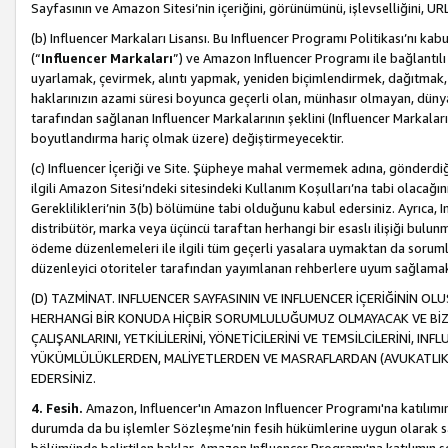
Sayfasının ve Amazon Sitesi’nin içeriğini, görünümünü, işlevselliğini, URL'
(b) Influencer Markaları Lisansı. Bu Influencer Programı Politikası’nı kab
(“
Influencer Markaları
”) ve Amazon Influencer Programı ile bağlantı
uyarlamak, çevirmek, alıntı yapmak, yeniden biçimlendirmek, dağıtmak, il
haklarınızın azami süresi boyunca geçerli olan, münhasır olmayan, dünya
tarafından sağlanan Influencer Markalarının şeklini (Influencer Markal
boyutlandırma hariç olmak üzere) değiştirmeyecektir.
(c) Influencer İçeriği ve Site. Şüpheye mahal vermemek adına, gönderdiğin
ilgili Amazon Sitesi’ndeki sitesindeki Kullanım Koşulları’na tabi olacağı
Gereklilikleri’nin 3(b) bölümüne tabi olduğunu kabul edersiniz. Ayrıca, Inf
distribütör, marka veya üçüncü taraftan herhangi bir esaslı ilişiği bul
ödeme düzenlemeleri ile ilgili tüm geçerli yasalara uymaktan da soruml
düzenleyici otoriteler tarafından yayımlanan rehberlere uyum sağlama
(D) TAZMİNAT. INFLUENCER SAYFASININ VE INFLUENCER İÇERİĞİNİN OL
HERHANGİ BİR KONUDA HİÇBİR SORUMLULUĞUMUZ OLMAYACAK VE BİZİ, B
ÇALIŞANLARINI, YETKİLİLERİNİ, YÖNETİCİLERİNİ VE TEMSİLCİLERİNİ, IN
YÜKÜMLÜLÜKLERDEN, MALİYETLERDEN VE MASRAFLARDAN (AVUKATLIK 
EDERSİNİZ.
4. Fesih.
Amazon, Influencer'ın Amazon Influencer Programı'na katılımını a
durumda da bu işlemler Sözleşme’nin fesih hükümlerine uygun olarak sağl