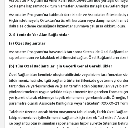
Associates Programı’na Amerika Birleşik Devletleri’nde yerleşik olmayan b
Sözleşme kapsamındaki tüm hizmetleri Amerika Birleşik Devletleri dışınd
Associates Programı'na katılmak ücretsizdir ve Associates Sitesinde, iş
Hiçbir işletmeye İş Ortakları’na ücretli kurulum veya danışmanlık hizme
dahi size ödeme karşılığında hizmetler sunmaya çalışırsa dikkatli olun.
2. Sitenizde Yer Alan Bağlantılar
(a) Özel Bağlantılar
Associates Programı’na başvurduktan sonra Siteniz’de Özel Bağlantılara y
raporlanmasını ve tahakkuk ettirilmesini sağlar. Özel Bağlantıların size
(b) Tüm Özel Bağlantılar için Geçerli Genel Gereklilikler
Özel Bağlantıları kendiniz oluşturabilirsiniz veya bizim tarafımızdan size
bildirmemiz halinde, ilgili bağlantı türlerini Sitenizde göstermeyi durdu
tarzından ve yerleşiminden ve (sizin tarafınızdan oluşturulan veya bizi
yönlendirmelerini uygun şekilde takip etmemiz için gereken formatı içer
yer işareti olarak eklemeye teşvik etmemeniz gerekmektedir. Örneğin, 
parametre olarak Associate Kimliğinizi veya “etiketini” (XXXXX-21 for
Talebiniz üzerine ancak bizim onayımıza tabi olarak, farklı Özel Bağlantı
takip etmenizi ve iyileştirmenizi sağlamak için size ek “alt etiket” Assoc
ile bağlantılı olarak sunulan raporlamaları hiçbir surette Sitenizin belirli 