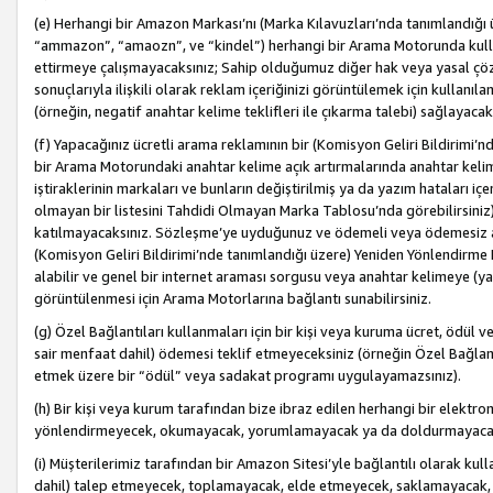
(e) Herhangi bir Amazon Markası’nı (Marka Kılavuzları’nda tanımlandığı ü
“ammazon”, “amaozn”, ve “kindel”) herhangi bir Arama Motorunda kulla
ettirmeye çalışmayacaksınız; Sahip olduğumuz diğer hak veya yasal çöz
sonuçlarıyla ilişkili olarak reklam içeriğinizi görüntülemek için kullanıl
(örneğin, negatif anahtar kelime teklifleri ile çıkarma talebi) sağlayaca
(f) Yapacağınız ücretli arama reklamının bir (Komisyon Geliri Bildirimi’
bir Arama Motorundaki anahtar kelime açık artırmalarında anahtar kelim
iştiraklerinin markaları ve bunların değiştirilmiş ya da yazım hataları iç
olmayan bir listesini Tahdidi Olmayan Marka Tablosu’nda görebilirsiniz)
katılmayacaksınız. Sözleşme’ye uyduğunuz ve ödemeli veya ödemesiz ara
(Komisyon Geliri Bildirimi’nde tanımlandığı üzere) Yeniden Yönlendirme 
alabilir ve genel bir internet araması sorgusu veya anahtar kelimeye (y
görüntülenmesi için Arama Motorlarına bağlantı sunabilirsiniz.
(g) Özel Bağlantıları kullanmaları için bir kişi veya kuruma ücret, ödül 
sair menfaat dahil) ödemesi teklif etmeyeceksiniz (örneğin Özel Bağlantıl
etmek üzere bir “ödül” veya sadakat programı uygulayamazsınız).
(h) Bir kişi veya kurum tarafından bize ibraz edilen herhangi bir elekt
yönlendirmeyecek, okumayacak, yorumlamayacak ya da doldurmayacak
(i) Müşterilerimiz tarafından bir Amazon Sitesi’yle bağlantılı olarak kulla
dahil) talep etmeyecek, toplamayacak, elde etmeyecek, saklamayacak,