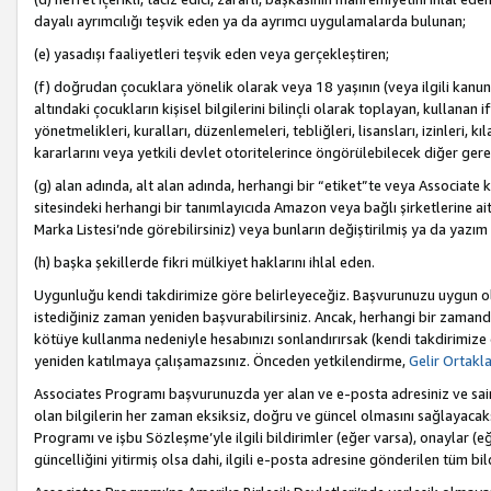
dayalı ayrımcılığı teşvik eden ya da ayrımcı uygulamalarda bulunan;
(e) yasadışı faaliyetleri teşvik eden veya gerçekleştiren;
(f) doğrudan çocuklara yönelik olarak veya 18 yaşının (veya ilgili kanun
altındaki çocukların kişisel bilgilerini bilinçli olarak toplayan, kullana
yönetmelikleri, kuralları, düzenlemeleri, tebliğleri, lisansları, izinleri, k
kararlarını veya yetkili devlet otoritelerince öngörülebilecek diğer gerekl
(g) alan adında, alt alan adında, herhangi bir “etiket”te veya Associate
sitesindeki herhangi bir tanımlayıcıda Amazon veya bağlı şirketlerine ai
Marka Listesi’nde görebilirsiniz) veya bunların değiştirilmiş ya da yazım
(h) başka şekillerde fikri mülkiyet haklarını ihlal eden.
Uygunluğu kendi takdirimize göre belirleyeceğiz. Başvurunuzu uygun o
istediğiniz zaman yeniden başvurabilirsiniz. Ancak, herhangi bir zaman
kötüye kullanma nedeniyle hesabınızı sonlandırırsak (kendi takdirimiz
yeniden katılmaya çalışamazsınız. Önceden yetkilendirme,
Gelir Ortakl
Associates Programı başvurunuzda yer alan ve e-posta adresiniz ve sair ileti
olan bilgilerin her zaman eksiksiz, doğru ve güncel olmasını sağlayacaks
Programı ve işbu Sözleşme’yle ilgili bildirimler (eğer varsa), onaylar (eğ
güncelliğini yitirmiş olsa dahi, ilgili e-posta adresine gönderilen tüm bil