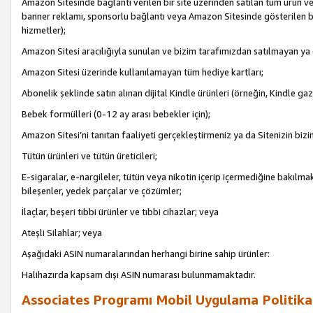
Amazon Sitesinde bağlantı verilen bir site üzerinden satılan tüm ürün ve
banner reklamı, sponsorlu bağlantı veya Amazon Sitesinde gösterilen başk
hizmetler);
Amazon Sitesi aracılığıyla sunulan ve bizim tarafımızdan satılmayan ya
Amazon Sitesi üzerinde kullanılamayan tüm hediye kartları;
Abonelik şeklinde satın alınan dijital Kindle ürünleri (örneğin, Kindle gaz
Bebek formülleri (0-12 ay arası bebekler için);
Amazon Sitesi’ni tanıtan faaliyeti gerçekleştirmeniz ya da Sitenizin bizi
Tütün ürünleri ve tütün üreticileri;
E-sigaralar, e-nargileler, tütün veya nikotin içerip içermediğine bakılmaks
bileşenler, yedek parçalar ve çözümler;
İlaçlar, beşeri tıbbi ürünler ve tıbbi cihazlar; veya
Ateşli Silahlar; veya
Aşağıdaki ASIN numaralarından herhangi birine sahip ürünler:
Halihazırda kapsam dışı ASIN numarası bulunmamaktadır.
Associates Programı Mobil Uygulama Politika