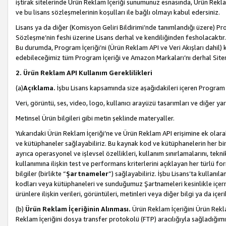
iştirak sitelerinde Ürün Reklam İçeriği sunumunuz esnasında, Ürün Reklam 
ve bu lisans sözleşmelerinin koşulları ile bağlı olmayı kabul edersiniz.
Lisans ya da diğer (Komisyon Geliri Bildirimi’nde tanımlandığı üzer
Sözleşme’nin feshi üzerine Lisans derhal ve kendiliğinden fesholacaktır.
Bu durumda, Program İçeriği’ni (Ürün Reklam API ve Veri Akışları dahil
edebileceğimiz tüm Program İçeriği ve Amazon Markaları’nı derhal Siteni
2. Ürün Reklam API Kullanım Gereklilikleri
(a)
Açıklama.
İşbu Lisans kapsamında size aşağıdakileri içeren Program İ
Veri, görüntü, ses, video, logo, kullanıcı arayüzü tasarımları ve diğer ya
Metinsel Ürün bilgileri gibi metin şeklinde materyaller.
Yukarıdaki Ürün Reklam İçeriği’ne ve Ürün Reklam API erişimine ek olar
ve kütüphaneler sağlayabiliriz. Bu kaynak kod ve kütüphanelerin her biri s
ayrıca operasyonel ve işlevsel özellikleri, kullanım sınırlamalarını, tekn
kullanımına ilişkin test ve performans kriterlerini açıklayan her türlü fo
bilgiler (birlikte “
Şartnameler
”) sağlayabiliriz. İşbu Lisans’ta kullan
kodları veya kütüphaneleri ve sunduğumuz Şartnameleri kesinlikle içerme
ürünlere ilişkin verileri, görüntüleri, metinleri veya diğer bilgi ya da içer
(b)
Ürün Reklam İçeriğinin Alınması.
Ürün Reklam İçeriğini Ürün Rekla
Reklam İçeriğini dosya transfer protokolü (FTP) aracılığıyla sağladığımız 