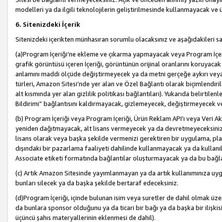
modelleri ya da ilgili teknolojilerin geliştirilmesinde kullanmayacak ve 
6. Sitenizdeki İçerik
Sitenizdeki içerikten münhasıran sorumlu olacaksınız ve aşağıdakileri s
(a)Program İçeriği’ne ekleme ve çıkarma yapmayacak veya Program İçeriği
grafik görüntüsü içeren İçeriği, görüntünün orijinal oranlarını koruyacak
anlamını maddi ölçüde değiştirmeyecek ya da metni gerçeğe aykırı veya y
türleri, Amazon Sitesi’nde yer alan ve Özel Bağlantı olarak biçimlendiril
alt kısmında yer alan gizlilik politikası bağlantıları). Yukarıda belirtilenl
Bildirimi” bağlantısını kaldırmayacak, gizlemeyecek, değiştirmeyecek
(b) Program İçeriği veya Program İçeriği, Ürün Reklam API’ı veya Veri 
yeniden dağıtmayacak, alt lisans vermeyecek ya da devretmeyeceksiniz. Ö
lisans olarak veya başka şekilde vermenizi gerektiren bir uygulama, plat
dışındaki bir pazarlama faaliyeti dahilinde kullanmayacak ya da kullanı
Associate etiketi formatında bağlantılar oluşturmayacak ya da bu bağla
(c) Artık Amazon Sitesinde yayımlanmayan ya da artık kullanımınıza uygu
bunları silecek ya da başka şekilde bertaraf edeceksiniz.
(d)Program İçeriği, içinde bulunan isim veya suretler de dahil olmak üzer
da bunlara sponsor olduğunu ya da ticari bir bağı ya da başka bir ilişki
üçüncü şahıs materyallerinin eklenmesi de dahil).