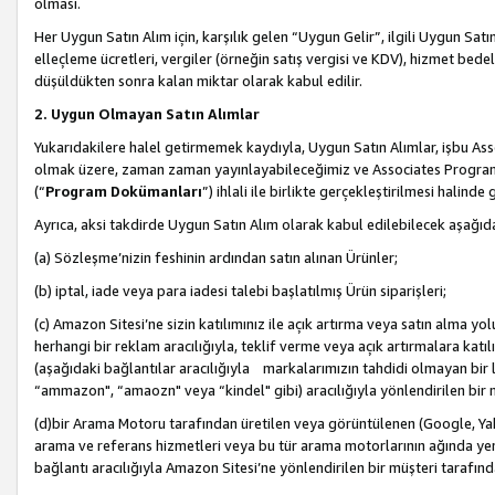
olması.
Her Uygun Satın Alım için, karşılık gelen “Uygun Gelir”, ilgili Uygun Satın
elleçleme ücretleri, vergiler (örneğin satış vergisi ve KDV), hizmet bedell
düşüldükten sonra kalan miktar olarak kabul edilir.
2. Uygun Olmayan Satın Alımlar
Yukarıdakilere halel getirmemek kaydıyla, Uygun Satın Alımlar, işbu Ass
olmak üzere, zaman zaman yayınlayabileceğimiz ve Associates Programı’
(“
Program Dokümanları
”) ihlali ile birlikte gerçekleştirilmesi halinde
Ayrıca, aksi takdirde Uygun Satın Alım olarak kabul edilebilecek aşağıda
(a) Sözleşme’nizin feshinin ardından satın alınan Ürünler;
(b) iptal, iade veya para iadesi talebi başlatılmış Ürün siparişleri;
(c) Amazon Sitesi’ne sizin katılımınız ile açık artırma veya satın alma yol
herhangi bir reklam aracılığıyla, teklif verme veya açık artırmalara ka
(aşağıdaki bağlantılar aracılığıyla markalarımızın tahdidi olmayan bir lis
“ammazon", “amaozn" veya “kindel" gibi) aracılığıyla yönlendirilen bir 
(d)bir Arama Motoru tarafından üretilen veya görüntülenen (Google, Ya
arama ve referans hizmetleri veya bu tür arama motorlarının ağında yer 
bağlantı aracılığıyla Amazon Sitesi’ne yönlendirilen bir müşteri tarafınd