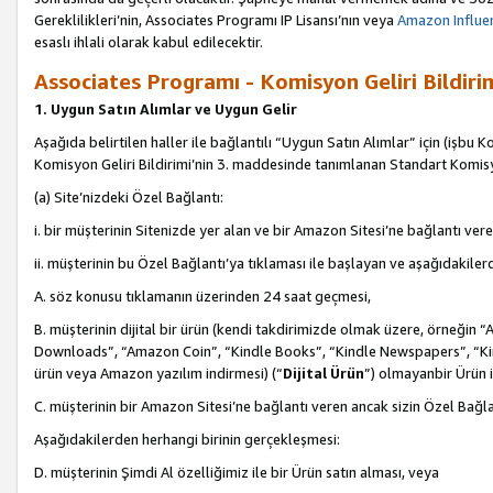
Gereklilikleri’nin, Associates Programı IP Lisansı’nın veya
Amazon Influen
esaslı ihlali olarak kabul edilecektir.
Associates Programı - Komisyon Geliri Bildiri
1. Uygun Satın Alımlar ve Uygun Gelir
Aşağıda belirtilen haller ile bağlantılı “Uygun Satın Alımlar” için (işbu K
Komisyon Geliri Bildirimi’nin 3. maddesinde tanımlanan Standart Komis
(a) Site’nizdeki Özel Bağlantı:
i. bir müşterinin Sitenizde yer alan ve bir Amazon Sitesi’ne bağlantı ver
ii. müşterinin bu Özel Bağlantı’ya tıklaması ile başlayan ve aşağıdakile
A. söz konusu tıklamanın üzerinden 24 saat geçmesi,
B. müşterinin dijital bir ürün (kendi takdirimizde olmak üzere, örneğ
Downloads”, “Amazon Coin”, “Kindle Books”, “Kindle Newspapers”, “Kind
ürün veya Amazon yazılım indirmesi) (“
Dijital Ürün
”) olmayanbir Ürün i
C. müşterinin bir Amazon Sitesi’ne bağlantı veren ancak sizin Özel Bağla
Aşağıdakilerden herhangi birinin gerçekleşmesi:
D. müşterinin Şimdi Al özelliğimiz ile bir Ürün satın alması, veya