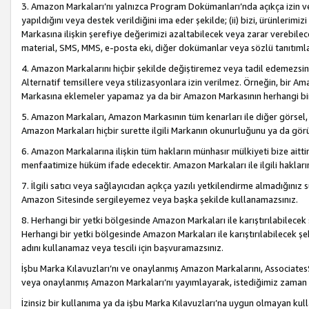
3. Amazon Markaları’nı yalnızca Program Dokümanları’nda açıkça izin ver
yapıldığını veya destek verildiğini ima eder şekilde; (ii) bizi, ürünlerim
Markasına ilişkin şerefiye değerimizi azaltabilecek veya zarar verebilec
material, SMS, MMS, e-posta eki, diğer dokümanlar veya sözlü tanıtıml
4. Amazon Markalarını hiçbir şekilde değiştiremez veya tadil edemezsin
Alternatif temsillere veya stilizasyonlara izin verilmez. Örneğin, bir A
Markasına eklemeler yapamaz ya da bir Amazon Markasının herhangi bir
5. Amazon Markaları, Amazon Markasının tüm kenarları ile diğer görsel, 
Amazon Markaları hiçbir surette ilgili Markanın okunurluğunu ya da görü
6. Amazon Markalarına ilişkin tüm hakların münhasır mülkiyeti bize aitt
menfaatimize hüküm ifade edecektir. Amazon Markaları ile ilgili hakları
7. İlgili satıcı veya sağlayıcıdan açıkça yazılı yetkilendirme almadığınız s
Amazon Sitesinde sergileyemez veya başka şekilde kullanamazsınız.
8. Herhangi bir yetki bölgesinde Amazon Markaları ile karıştırılabilecek
Herhangi bir yetki bölgesinde Amazon Markaları ile karıştırılabilecek şek
adını kullanamaz veya tescili için başvuramazsınız.
İşbu Marka Kılavuzları’nı ve onaylanmış Amazon Markalarını, AssociatesSi
veya onaylanmış Amazon Markaları’nı yayımlayarak, istediğimiz zaman v
İzinsiz bir kullanıma ya da işbu Marka Kılavuzları’na uygun olmayan kul