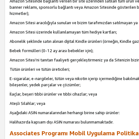
Amazon Sitesinde bağlantı verilen bir site üzerinden satılan tüm ürün ve
banner reklamı, sponsorlu bağlantı veya Amazon Sitesinde gösterilen başk
hizmetler);
Amazon Sitesi aracılığıyla sunulan ve bizim tarafımızdan satılmayan ya
Amazon Sitesi üzerinde kullanılamayan tüm hediye kartları;
Abonelik şeklinde satın alınan dijital Kindle ürünleri (örneğin, Kindle gaz
Bebek formülleri (0-12 ay arası bebekler için);
Amazon Sitesi’ni tanıtan faaliyeti gerçekleştirmeniz ya da Sitenizin bizi
Tütün ürünleri ve tütün üreticileri;
E-sigaralar, e-nargileler, tütün veya nikotin içerip içermediğine bakılmaks
bileşenler, yedek parçalar ve çözümler;
İlaçlar, beşeri tıbbi ürünler ve tıbbi cihazlar; veya
Ateşli Silahlar; veya
Aşağıdaki ASIN numaralarından herhangi birine sahip ürünler:
Halihazırda kapsam dışı ASIN numarası bulunmamaktadır.
Associates Programı Mobil Uygulama Politika