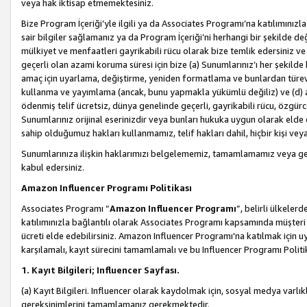
veya hak iktisap etmemektesiniz.
Bize Program İçeriği’yle ilgili ya da Associates Programı’na katılımınızla 
sair bilgiler sağlamanız ya da Program İçeriği’ni herhangi bir şekilde değ
mülkiyet ve menfaatleri gayrikabili rücu olarak bize temlik edersiniz v
geçerli olan azami koruma süresi için bize (a) Sunumlarınız’ı her şekild
amaç için uyarlama, değiştirme, yeniden formatlama ve bunlardan türev e
kullanma ve yayımlama (ancak, bunu yapmakla yükümlü değiliz) ve (d) aşağ
ödenmiş telif ücretsiz, dünya genelinde geçerli, gayrikabili rücu, özgürce 
Sunumlarınız orijinal eserinizdir veya bunları hukuka uygun olarak elde et
sahip olduğumuz hakları kullanmamız, telif hakları dahil, hiçbir kişi vey
Sunumlarınıza ilişkin haklarımızı belgelememiz, tamamlamamız veya geç
kabul edersiniz.
Amazon Influencer Programı Politikası
Associates Programı “
Amazon Influencer Programı
”, belirli ülkele
katılımınızla bağlantılı olarak Associates Programı kapsamında müşteri 
ücreti elde edebilirsiniz. Amazon Influencer Programı'na katılmak için u
karşılamalı, kayıt sürecini tamamlamalı ve bu Influencer Programı Politi
1. Kayıt Bilgileri; Influencer Sayfası.
(a) Kayıt Bilgileri. Influencer olarak kaydolmak için, sosyal medya varlık
gereksinimlerini tamamlamanız gerekmektedir.