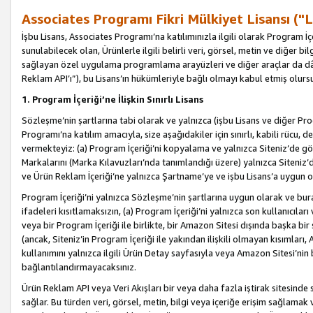
Associates Programı Fikri Mülkiyet Lisansı ("L
İşbu Lisans, Associates Programı’na katılımınızla ilgili olarak Program İ
sunulabilecek olan, Ürünlerle ilgili belirli veri, görsel, metin ve diğer bilg
sağlayan özel uygulama programlama arayüzleri ve diğer araçlar da dâh
Reklam API’ı”), bu Lisans’ın hükümleriyle bağlı olmayı kabul etmiş olurs
1. Program İçeriği’ne İlişkin Sınırlı Lisans
Sözleşme’nin şartlarına tabi olarak ve yalnızca (işbu Lisans ve diğer Pr
Programı’na katılım amacıyla, size aşağıdakiler için sınırlı, kabili rücu, 
vermekteyiz: (a) Program İçeriği’ni kopyalama ve yalnızca Siteniz’de gö
Markalarını (Marka Kılavuzları’nda tanımlandığı üzere) yalnızca Siteniz’
ve Ürün Reklam İçeriği’ne yalnızca Şartname’ye ve işbu Lisans’a uygun 
Program İçeriği’ni yalnızca Sözleşme’nin şartlarına uygun olarak ve bura
ifadeleri kısıtlamaksızın, (a) Program İçeriği’ni yalnızca son kullanıcılar
veya bir Program İçeriği ile birlikte, bir Amazon Sitesi dışında başka bi
(ancak, Siteniz’in Program İçeriği ile yakından ilişkili olmayan kısımları,
kullanımını yalnızca ilgili Ürün Detay sayfasıyla veya Amazon Sitesi’nin 
bağlantılandırmayacaksınız.
Ürün Reklam API veya Veri Akışları bir veya daha fazla iştirak sitesinde s
sağlar. Bu türden veri, görsel, metin, bilgi veya içeriğe erişim sağlama