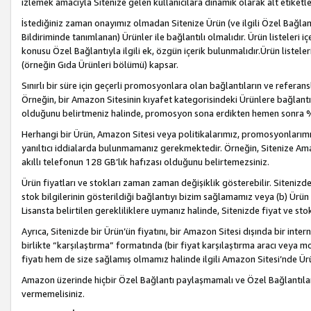
izlemek amacıyla Sitenize gelen kullanıcılara dinamik olarak alt etiketl
İstediğiniz zaman onayımız olmadan Sitenize Ürün (ve ilgili Özel Bağlantı
Bildiriminde tanımlanan) Ürünler ile bağlantılı olmalıdır. Ürün listeleri
konusu Özel Bağlantıyla ilgili ek, özgün içerik bulunmalıdır.Ürün listele
(örneğin Gıda Ürünleri bölümü) kapsar.
Sınırlı bir süre için geçerli promosyonlara olan bağlantıların ve refera
Örneğin, bir Amazon Sitesinin kıyafet kategorisindeki Ürünlere bağlant
olduğunu belirtmeniz halinde, promosyon sona erdikten hemen sonra %15
Herhangi bir Ürün, Amazon Sitesi veya politikalarımız, promosyonlarımız
yanıltıcı iddialarda bulunmamanız gerekmektedir. Örneğin, Sitenize Amazon
akıllı telefonun 128 GB’lık hafızası olduğunu belirtemezsiniz.
Ürün fiyatları ve stokları zaman zaman değişiklik gösterebilir. Sitenizde 
stok bilgilerinin gösterildiği bağlantıyı bizim sağlamamız veya (b) Ürün f
Lisansta belirtilen gerekliliklere uymanız halinde, Sitenizde fiyat ve stok 
Ayrıca, Sitenizde bir Ürün’ün fiyatını, bir Amazon Sitesi dışında bir inte
birlikte “karşılaştırma” formatında (bir fiyat karşılaştırma aracı veya 
fiyatı hem de size sağlamış olmamız halinde ilgili Amazon Sitesi’nde Ür
Amazon üzerinde hiçbir Özel Bağlantı paylaşmamalı ve Özel Bağlantılar
vermemelisiniz.