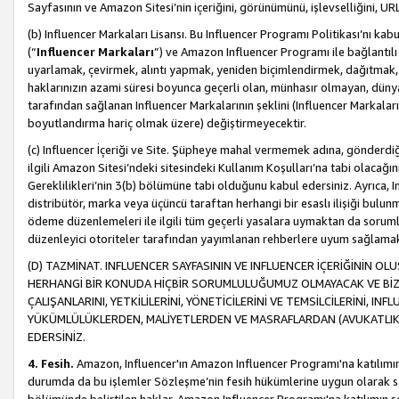
Sayfasının ve Amazon Sitesi’nin içeriğini, görünümünü, işlevselliğini, URL'
(b) Influencer Markaları Lisansı. Bu Influencer Programı Politikası’nı kab
(“
Influencer Markaları
”) ve Amazon Influencer Programı ile bağlantı
uyarlamak, çevirmek, alıntı yapmak, yeniden biçimlendirmek, dağıtmak, il
haklarınızın azami süresi boyunca geçerli olan, münhasır olmayan, dünya
tarafından sağlanan Influencer Markalarının şeklini (Influencer Markal
boyutlandırma hariç olmak üzere) değiştirmeyecektir.
(c) Influencer İçeriği ve Site. Şüpheye mahal vermemek adına, gönderdiğin
ilgili Amazon Sitesi’ndeki sitesindeki Kullanım Koşulları’na tabi olacağı
Gereklilikleri’nin 3(b) bölümüne tabi olduğunu kabul edersiniz. Ayrıca, Inf
distribütör, marka veya üçüncü taraftan herhangi bir esaslı ilişiği bul
ödeme düzenlemeleri ile ilgili tüm geçerli yasalara uymaktan da soruml
düzenleyici otoriteler tarafından yayımlanan rehberlere uyum sağlama
(D) TAZMİNAT. INFLUENCER SAYFASININ VE INFLUENCER İÇERİĞİNİN OL
HERHANGİ BİR KONUDA HİÇBİR SORUMLULUĞUMUZ OLMAYACAK VE BİZİ, B
ÇALIŞANLARINI, YETKİLİLERİNİ, YÖNETİCİLERİNİ VE TEMSİLCİLERİNİ, IN
YÜKÜMLÜLÜKLERDEN, MALİYETLERDEN VE MASRAFLARDAN (AVUKATLIK 
EDERSİNİZ.
4. Fesih.
Amazon, Influencer'ın Amazon Influencer Programı'na katılımını a
durumda da bu işlemler Sözleşme’nin fesih hükümlerine uygun olarak sağl