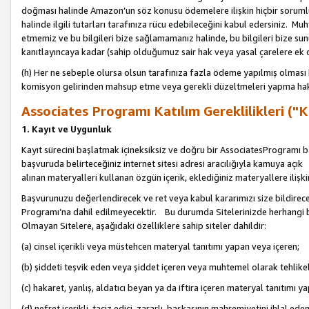
doğması halinde Amazon’un söz konusu ödemelere ilişkin hiçbir soru
halinde ilgili tutarları tarafınıza rücu edebileceğini kabul edersiniz. Muh
etmemiz ve bu bilgileri bize sağlamamanız halinde, bu bilgileri bize su
kanıtlayıncaya kadar (sahip olduğumuz sair hak veya yasal çarelere ek 
(h) Her ne sebeple olursa olsun tarafınıza fazla ödeme yapılmış olması 
komisyon gelirinden mahsup etme veya gerekli düzeltmeleri yapma hakkı
Associates Programı Katılım Gereklilikleri ("Ka
1. Kayıt ve Uygunluk
Kayıt sürecini başlatmak içineksiksiz ve doğru bir AssociatesProgramı ba
başvuruda belirteceğiniz internet sitesi adresi aracılığıyla kamuya aç
alınan materyalleri kullanan özgün içerik, eklediğiniz materyallere ilişk
Başvurunuzu değerlendirecek ve ret veya kabul kararımızı size bildirece
Programı’na dahil edilmeyecektir. Bu durumda Sitelerinizde herhangi b
Olmayan Sitelere, aşağıdaki özelliklere sahip siteler dahildir:
(a) cinsel içerikli veya müstehcen materyal tanıtımı yapan veya içeren;
(b) şiddeti teşvik eden veya şiddet içeren veya muhtemel olarak tehlikel
(c) hakaret, yanlış, aldatıcı beyan ya da iftira içeren materyal tanıtımı y
(d) nefret içerikli, taciz edici, zararlı, başkasının mahremiyetini ihlal eden