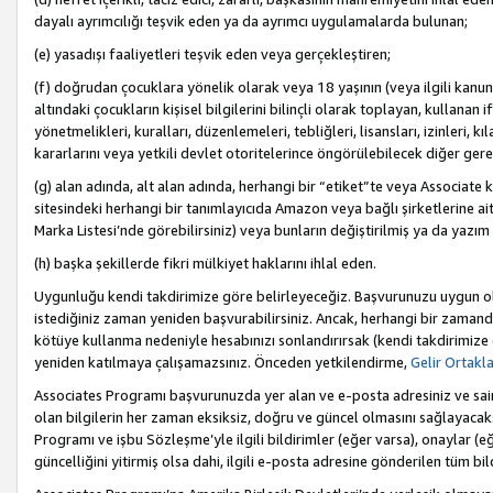
dayalı ayrımcılığı teşvik eden ya da ayrımcı uygulamalarda bulunan;
(e) yasadışı faaliyetleri teşvik eden veya gerçekleştiren;
(f) doğrudan çocuklara yönelik olarak veya 18 yaşının (veya ilgili kanun
altındaki çocukların kişisel bilgilerini bilinçli olarak toplayan, kullana
yönetmelikleri, kuralları, düzenlemeleri, tebliğleri, lisansları, izinleri, k
kararlarını veya yetkili devlet otoritelerince öngörülebilecek diğer gerekl
(g) alan adında, alt alan adında, herhangi bir “etiket”te veya Associate
sitesindeki herhangi bir tanımlayıcıda Amazon veya bağlı şirketlerine ai
Marka Listesi’nde görebilirsiniz) veya bunların değiştirilmiş ya da yazım
(h) başka şekillerde fikri mülkiyet haklarını ihlal eden.
Uygunluğu kendi takdirimize göre belirleyeceğiz. Başvurunuzu uygun o
istediğiniz zaman yeniden başvurabilirsiniz. Ancak, herhangi bir zaman
kötüye kullanma nedeniyle hesabınızı sonlandırırsak (kendi takdirimiz
yeniden katılmaya çalışamazsınız. Önceden yetkilendirme,
Gelir Ortakl
Associates Programı başvurunuzda yer alan ve e-posta adresiniz ve sair ileti
olan bilgilerin her zaman eksiksiz, doğru ve güncel olmasını sağlayacaks
Programı ve işbu Sözleşme’yle ilgili bildirimler (eğer varsa), onaylar (eğ
güncelliğini yitirmiş olsa dahi, ilgili e-posta adresine gönderilen tüm bil