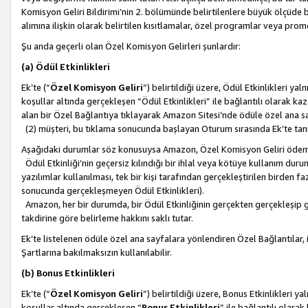
Komisyon Geliri Bildirimi’nin 2. bölümünde belirtilenlere büyük ölçüde 
alımına ilişkin olarak belirtilen kısıtlamalar, özel programlar veya pro
Şu anda geçerli olan Özel Komisyon Gelirleri şunlardır:
(a) Ödül Etkinlikleri
Ek’te (“
Özel Komisyon Geliri
”) belirtildiği üzere, Ödül Etkinlikleri ya
koşullar altında gerçekleşen “Ödül Etkinlikleri” ile bağlantılı olarak kaza
alan bir Özel Bağlantıya tıklayarak Amazon Sitesi’nde ödüle özel ana s
(2) müşteri, bu tıklama sonucunda başlayan Oturum sırasında Ek’te ta
Aşağıdaki durumlar söz konusuysa Amazon, Özel Komisyon Geliri öde
Ödül Etkinliği’nin geçersiz kılındığı bir ihlal veya kötüye kullanım dur
yazılımlar kullanılması, tek bir kişi tarafından gerçekleştirilen birden f
sonucunda gerçekleşmeyen Ödül Etkinlikleri).
Amazon, her bir durumda, bir Ödül Etkinliğinin gerçekten gerçekleşip 
takdirine göre belirleme hakkını saklı tutar.
Ek’te listelenen ödüle özel ana sayfalara yönlendiren Özel Bağlantılar, i
Şartlarına bakılmaksızın kullanılabilir.
(b) Bonus Etkinlikleri
Ek’te (“
Özel Komisyon Geliri
”) belirtildiği üzere, Bonus Etkinlikleri 
koşullar altında gerçekleşen “
Bonus Etkinlikleri
” ile bağlantılı olarak 