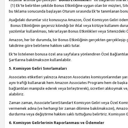
(1) Ek’te belirtilen şekilde Bonus Etkinliğine uygun olan bir müşteri, S
bu tıklama sonucunda başlayan Oturum sırasında Ek’te tanımlanan bon
Aşağıdaki durumlar söz konusuysa Amazon, Özel Komisyon Geliri öde
Bonus Etkinliğinin geçersiz kılındığı bir ihlal veya kötüye kullanım dur
yazılımlar kullanılması, tekrarlayan Bonus Etkinlikleri veya Sitenizdek
Amazon, her bir durumda, bir Bonus Etkinliğinin gerçekten gerçekleşip 
takdirine göre belirleme hakkını saklı tutar.
Ek’te listelenen bonusa özel ana sayfalara yönlendiren Özel Bağlantılar, 
Şartlarına bakılmaksızın kullanılabilir.
5. Komisyon Geliri Sınırlamaları
Associates etiketleri yalnızca Amazon Associates komisyonlarından yarar
aynı trafiği kullanarak hem Amazon Associates Programı hem de başka b
bağlantıları manipüle ederek veya birleştirerek), ücretleri alıkoymak 
alabiliriz.
Zaman zaman, Associate’larınStandart Komisyon Geliri veya Özel Komisy
vermemek adına (ve herhangi bir zaman dilimine bakılmaksızın), Amazon
durdurma veya değiştirme hakkını saklı tuttuğunu belirtiriz. Komisyon Gel
6. Komisyon Gelirlerinin Raporlanması ve Ödemeler