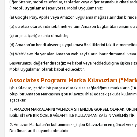
Eğer Siteniz, mobil telefonlar, tabletler veya diğer taşınabilir cihazlar
(“
Mobil Uygulama
”) içeriyorsa, Mobil Uygulamanız:
(a) Google Play, Apple veya Amazon uygulama mağazalarından birinde 
(b) ücretsiz olarak indirilebilmeli ve tüm Amazon bağlantıları erişim ücre
(c) orijinal içeriğe sahip olmalıdır;
(d) Amazon’un kendi alışveriş uygulaması özelliklerini taklit etmemelidi
(e) WebViews’da yer alan Amazon web sayfalarını barındırmamalı veya
Başvurunuzu değerlendireceğiz ve kabul veya reddedildiğine ilişkin si
Mobil Uygulama” olarak kabul edilecektir.
Associates Programı Marka Kılavuzları ("Mark
İşbu Kılavuz, İçeriğin bir parçası olarak size sağladığımız markaların (“
A
olup, bir Amazon Markasının işbu Kılavuzu ihlal edecek şekilde kullanım
açacaktır.
1. AMAZON MARKALARINI YALNIZCA SİTENİZDE GÖRSEL OLARAK, ÜRÜN
İLGİLİ SİTEYE BİR ÖZEL BAĞLANTI İLE KULLANMANIZA İZİN VERİLMİŞTİR.
2. Amazon Markaları’nı kullanımınız (i) işbu Kılavuzların en güncel versiy
Dokümanları ile uyumlu olmalıdır.