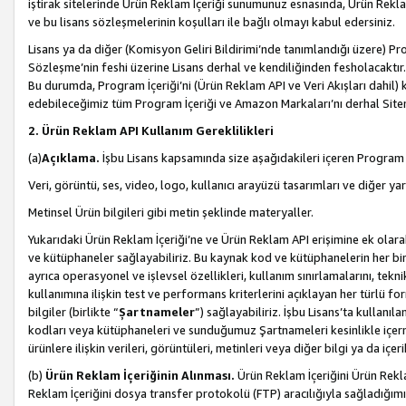
iştirak sitelerinde Ürün Reklam İçeriği sunumunuz esnasında, Ürün Reklam 
ve bu lisans sözleşmelerinin koşulları ile bağlı olmayı kabul edersiniz.
Lisans ya da diğer (Komisyon Geliri Bildirimi’nde tanımlandığı üzer
Sözleşme’nin feshi üzerine Lisans derhal ve kendiliğinden fesholacaktır.
Bu durumda, Program İçeriği’ni (Ürün Reklam API ve Veri Akışları dahil
edebileceğimiz tüm Program İçeriği ve Amazon Markaları’nı derhal Siteni
2. Ürün Reklam API Kullanım Gereklilikleri
(a)
Açıklama.
İşbu Lisans kapsamında size aşağıdakileri içeren Program İ
Veri, görüntü, ses, video, logo, kullanıcı arayüzü tasarımları ve diğer ya
Metinsel Ürün bilgileri gibi metin şeklinde materyaller.
Yukarıdaki Ürün Reklam İçeriği’ne ve Ürün Reklam API erişimine ek olar
ve kütüphaneler sağlayabiliriz. Bu kaynak kod ve kütüphanelerin her biri s
ayrıca operasyonel ve işlevsel özellikleri, kullanım sınırlamalarını, tekn
kullanımına ilişkin test ve performans kriterlerini açıklayan her türlü fo
bilgiler (birlikte “
Şartnameler
”) sağlayabiliriz. İşbu Lisans’ta kullan
kodları veya kütüphaneleri ve sunduğumuz Şartnameleri kesinlikle içerme
ürünlere ilişkin verileri, görüntüleri, metinleri veya diğer bilgi ya da içer
(b)
Ürün Reklam İçeriğinin Alınması.
Ürün Reklam İçeriğini Ürün Rekla
Reklam İçeriğini dosya transfer protokolü (FTP) aracılığıyla sağladığımız 