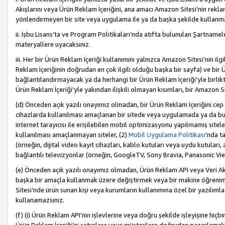
Akışlarını veya Ürün Reklam İçeriğini, ana amacı Amazon Sitesi’nin rek
yönlendirmeyen bir site veya uygulama ile ya da başka şekilde kullanm
ii. İşbu Lisans’ta ve Program Politikaları’nda atıfta bulunulan Şartnamel
materyallere uyacaksınız.
iii. Her bir Ürün Reklam İçeriği kullanımını yalnızca Amazon Sitesi’nin ilg
Reklam İçeriğinin doğrudan en çok ilgili olduğu başka bir sayfa) ve bir Ü
bağlantılandırmayacak ya da herhangi bir Ürün Reklam İçeriği’yle birli
Ürün Reklam İçeriği’yle yakından ilişkili olmayan kısımları, bir Amazon Sit
(d) Önceden açık yazılı onayımız olmadan, bir Ürün Reklam İçeriğini cep 
cihazlarda kullanılması amaçlanan bir sitede veya uygulamada ya da bunl
internet tarayıcısı ile erişilebilen mobil optimizasyonu yapılmamış sitel
kullanılması amaçlanmayan siteler, (2)
Mobil Uygulama Politikası
’nda t
(örneğin, dijital video kayıt cihazları, kablo kutuları veya uydu kutuları,
bağlantılı televizyonlar (örneğin, GoogleTV, Sony Bravia, Panasonic Vier
(e) Önceden açık yazılı onayımız olmadan, Ürün Reklam API veya Veri Ak
başka bir amaçla kullanmak üzere değiştirmek veya bir makine öğrenim
Sitesi’nde ürün sunan kişi veya kurumların kullanımına özel bir yazılım
kullanamazsınız.
(f) (i) Ürün Reklam API’nin işlevlerine veya doğru şekilde işleyişine h