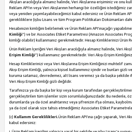
Akışları aracılığıyla almanız halinde, Veri Akışlarına erişiminiz ve onu k
Reklam API’ın veya Veri Akışlarının herhangi bir özelliğini istediğimiz
veya yeniden yayımlayabileceğimizi kabul edersiniz ve Ürün Reklam API’a v
gerekliliklere (işbu Lisans ve tüm Program Politikaları Dokümanları da
Hesabınızın kimliğini belirlemek ve Ürün Reklam API’ınaçağrı yapabilmek i
Kimliği
”) ve bir Associates Etiket Parametresi (Amazon Associates Prog
kimliği olabilir) kullanmanız gerekmektedir. Hesap Kimliklerinizi Ürün R
Ürün Reklam İçeriğini Veri Akışları aracılığıyla almanız halinde, Veri Akış
Erişim Kimliği
”) kullanmanız gerekmektedir. Veri Akışı Erişim Kimliğiniz
Hesap Kimliklerinizi veya Veri Akışlarına Erişim Kimliğinizi muhtelif zama
Akışı Erişim Kimliği, yalnızca kişisel kullanımınız içindir ve bunları giz
kuruma satamaz, devredemez, alt lisans veremez ya da başka şekilde ifşa
Veri Akışı Erişim Kimliği gizli değildir.
Tarafınızca ya da başka bir kişi veya kurum tarafından gerçekleştirilmes
gerçekleştirilen tüm işlemler sizin sorumluluğunuzdadır. Bu nedenle, öze
durumlarda ya da özel anahtarınız veya şifrenizin ifşa olması, kaybolmas
ya da özel olarak size tahsis etmediğimiz Associates Etiket Parametreleri
(c)
Kullanım Gereklilikleri.
Ürün Reklam API’ına çağrı yaparak, Veri Akı
kabul edersiniz:
i. Ürün Reklam İçeriğini yalnızca yasal bir şekilde ve işbu Lisans’a uygun