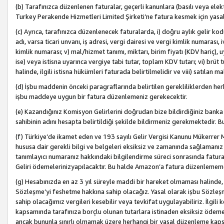
(b) Tarafınızca düzenlenen faturalar, geçerli kanunlara (basılı veya ele
Turkey Perakende Hizmetleri Limited Şirketi’ne fatura kesmek için yasal
(c) Ayrıca, tarafınızca düzenlenecek faturalarda, i) doğru aylık gelir kodu
adı, varsa ticari unvanı, iş adresi, vergi dairesi ve vergi kimlik numarası,
kimlik numarası; v) mal/hizmet tanımı, miktarı, birim fiyatı (KDV hariç)
ise) veya istisna uyarınca vergiye tabi tutar, toplam KDV tutarı; vi) brüt 
halinde, ilgili istisna hükümleri faturada belirtilmelidir ve viii) satılan 
(d) İşbu maddenin önceki paragraflarında belirtilen gerekliliklerden he
işbu maddeye uygun bir fatura düzenlemeniz gerekecektir.
(e) Kazandığınız Komisyon Gelirlerini doğrudan bize bildirdiğiniz banka
sahibinin adını hesapta belirtildiği şekilde bildirmeniz gerekmektedir. 
(f) Türkiye’de ikamet eden ve 193 sayılı Gelir Vergisi Kanunu Mükerrer 
hususa dair gerekli bilgi ve belgeleri eksiksiz ve zamanında sağlamanız
tanımlayıcı numaranız hakkındaki bilgilendirme süreci sonrasında fatur
Geliri ödemelerinizyapılacaktır. Bu halde Amazon’a fatura düzenlemem
(g) Hesabınızda en az 3 yıl süreyle maddi bir hareket olmaması halinde
Sözleşme’yi feshetme hakkına sahip olacağız. Yasal olarak işbu Sözl
sahip olacağımız vergileri kesebilir veya tevkifat uygulayabiliriz. İlgil
kapsamında tarafınıza borçlu olunan tutarlara istinaden eksiksiz ödeme
ancak bununla sınırlı olmamak üzere herhangi bir yasal düzenleme kap