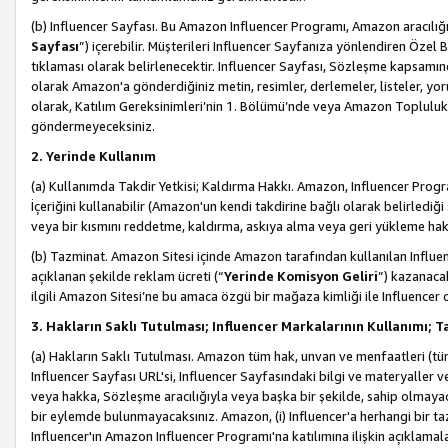
(b) Influencer Sayfası. Bu Amazon Influencer Programı, Amazon aracılığı
Sayfası
”) içerebilir. Müşterileri Influencer Sayfanıza yönlendiren Özel B
tıklaması olarak belirlenecektir. Influencer Sayfası, Sözleşme kapsamınd
olarak Amazon'a gönderdiğiniz metin, resimler, derlemeler, listeler, yorum
olarak, Katılım Gereksinimleri’nin 1. Bölümü’nde veya Amazon Topluluk Ku
göndermeyeceksiniz.
2. Yerinde Kullanım
(a) Kullanımda Takdir Yetkisi; Kaldırma Hakkı. Amazon, Influencer Progra
İçeriğini kullanabilir (Amazon'un kendi takdirine bağlı olarak belirledi
veya bir kısmını reddetme, kaldırma, askıya alma veya geri yükleme hakkı
(b) Tazminat. Amazon Sitesi içinde Amazon tarafından kullanılan Influencer
açıklanan şekilde reklam ücreti (“
Yerinde Komisyon Geliri
”) kazanaca
ilgili Amazon Sitesi’ne bu amaca özgü bir mağaza kimliği ile Influencer 
3. Hakların Saklı Tutulması; Influencer Markalarının Kullanımı;
(a) Hakların Saklı Tutulması. Amazon tüm hak, unvan ve menfaatleri (tüm 
Influencer Sayfası URL'si, Influencer Sayfasındaki bilgi ve materyaller
veya hakka, Sözleşme aracılığıyla veya başka bir şekilde, sahip olmayac
bir eylemde bulunmayacaksınız. Amazon, (i) Influencer'a herhangi bir t
Influencer'ın Amazon Influencer Programı'na katılımına ilişkin açıklamal