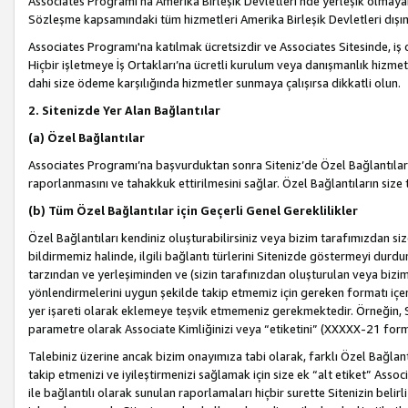
Associates Programı’na Amerika Birleşik Devletleri’nde yerleşik olmayan b
Sözleşme kapsamındaki tüm hizmetleri Amerika Birleşik Devletleri dışınd
Associates Programı'na katılmak ücretsizdir ve Associates Sitesinde, iş
Hiçbir işletmeye İş Ortakları’na ücretli kurulum veya danışmanlık hizme
dahi size ödeme karşılığında hizmetler sunmaya çalışırsa dikkatli olun.
2. Sitenizde Yer Alan Bağlantılar
(a) Özel Bağlantılar
Associates Programı’na başvurduktan sonra Siteniz’de Özel Bağlantılara y
raporlanmasını ve tahakkuk ettirilmesini sağlar. Özel Bağlantıların size
(b) Tüm Özel Bağlantılar için Geçerli Genel Gereklilikler
Özel Bağlantıları kendiniz oluşturabilirsiniz veya bizim tarafımızdan size
bildirmemiz halinde, ilgili bağlantı türlerini Sitenizde göstermeyi durdu
tarzından ve yerleşiminden ve (sizin tarafınızdan oluşturulan veya bizi
yönlendirmelerini uygun şekilde takip etmemiz için gereken formatı içer
yer işareti olarak eklemeye teşvik etmemeniz gerekmektedir. Örneğin, 
parametre olarak Associate Kimliğinizi veya “etiketini” (XXXXX-21 for
Talebiniz üzerine ancak bizim onayımıza tabi olarak, farklı Özel Bağlantı
takip etmenizi ve iyileştirmenizi sağlamak için size ek “alt etiket” Assoc
ile bağlantılı olarak sunulan raporlamaları hiçbir surette Sitenizin belirli 