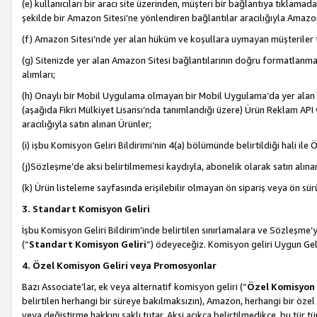
(e) kullanıcıları bir aracı site üzerinden, müşteri bir bağlantıya tıkla
şekilde bir Amazon Sitesi’ne yönlendiren bağlantılar aracılığıyla Amazon
(f) Amazon Sitesi’nde yer alan hüküm ve koşullara uymayan müşteriler t
(g) Sitenizde yer alan Amazon Sitesi bağlantılarının doğru formatlanm
alımları;
(h) Onaylı bir Mobil Uygulama olmayan bir Mobil Uygulama’da yer alan b
(aşağıda Fikri Mülkiyet Lisansı’nda tanımlandığı üzere) Ürün Reklam API
aracılığıyla satın alınan Ürünler;
(i) işbu Komisyon Geliri Bildirimi’nin 4(a) bölümünde belirtildiği hali ile Ö
(j)Sözleşme’de aksi belirtilmemesi kaydıyla, abonelik olarak satın alına
(k) Ürün listeleme sayfasında erişilebilir olmayan ön sipariş veya ön sü
3. Standart Komisyon Geliri
İşbu Komisyon Geliri Bildirim’inde belirtilen sınırlamalara ve Sözleşme
(“
Standart Komisyon Geliri
”) ödeyeceğiz. Komisyon geliri Uygun Ge
4. Özel Komisyon Geliri veya Promosyonlar
Bazı Associate’lar, ek veya alternatif komisyon geliri (“
Özel Komisyon 
belirtilen herhangi bir süreye bakılmaksızın), Amazon, herhangi bir 
veya değiştirme hakkını saklı tutar. Aksi açıkça belirtilmedikçe, bu tür