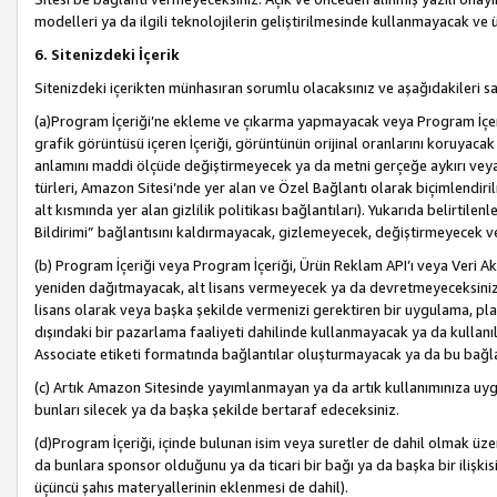
modelleri ya da ilgili teknolojilerin geliştirilmesinde kullanmayacak ve 
6. Sitenizdeki İçerik
Sitenizdeki içerikten münhasıran sorumlu olacaksınız ve aşağıdakileri s
(a)Program İçeriği’ne ekleme ve çıkarma yapmayacak veya Program İçeriği
grafik görüntüsü içeren İçeriği, görüntünün orijinal oranlarını koruyacak
anlamını maddi ölçüde değiştirmeyecek ya da metni gerçeğe aykırı veya y
türleri, Amazon Sitesi’nde yer alan ve Özel Bağlantı olarak biçimlendiril
alt kısmında yer alan gizlilik politikası bağlantıları). Yukarıda belirtilenl
Bildirimi” bağlantısını kaldırmayacak, gizlemeyecek, değiştirmeyecek
(b) Program İçeriği veya Program İçeriği, Ürün Reklam API’ı veya Veri 
yeniden dağıtmayacak, alt lisans vermeyecek ya da devretmeyeceksiniz. Ö
lisans olarak veya başka şekilde vermenizi gerektiren bir uygulama, plat
dışındaki bir pazarlama faaliyeti dahilinde kullanmayacak ya da kullanı
Associate etiketi formatında bağlantılar oluşturmayacak ya da bu bağla
(c) Artık Amazon Sitesinde yayımlanmayan ya da artık kullanımınıza uygu
bunları silecek ya da başka şekilde bertaraf edeceksiniz.
(d)Program İçeriği, içinde bulunan isim veya suretler de dahil olmak üzer
da bunlara sponsor olduğunu ya da ticari bir bağı ya da başka bir ilişki
üçüncü şahıs materyallerinin eklenmesi de dahil).