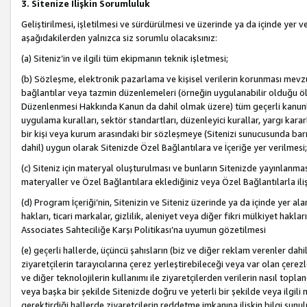
3. Sitenize İlişkin Sorumluluk
Geliştirilmesi, işletilmesi ve sürdürülmesi ve üzerinde ya da içinde yer ve
aşağıdakilerden yalnızca siz sorumlu olacaksınız:
(a) Siteniz’in ve ilgili tüm ekipmanın teknik işletmesi;
(b) Sözleşme, elektronik pazarlama ve kişisel verilerin korunması mevzua
bağlantılar veya tazmin düzenlemeleri (örneğin uygulanabilir olduğu ölç
Düzenlenmesi Hakkında Kanun da dahil olmak üzere) tüm geçerli kanunlar, y
uygulama kuralları, sektör standartları, düzenleyici kurallar, yargı kararl
bir kişi veya kurum arasındaki bir sözleşmeye (Sitenizi sunucusunda barı
dahil) uygun olarak Sitenizde Özel Bağlantılara ve İçeriğe yer verilmesi;
(c) Siteniz için materyal oluşturulması ve bunların Sitenizde yayınlanmas
materyaller ve Özel Bağlantılara eklediğiniz veya Özel Bağlantılarla ili
(d) Program İçeriği’nin, Sitenizin ve Siteniz üzerinde ya da içinde yer al
hakları, ticari markalar, gizlilik, aleniyet veya diğer fikri mülkiyet hak
Associates Sahteciliğe Karşı Politikası’na uyumun gözetilmesi
(e) geçerli hallerde, üçüncü şahısların (biz ve diğer reklam verenler dah
ziyaretçilerin tarayıcılarına çerez yerleştirebileceği veya var olan çerezler
ve diğer teknolojilerin kullanımı ile ziyaretçilerden verilerin nasıl toplandı
veya başka bir şekilde Sitenizde doğru ve yeterli bir şekilde veya ilgili 
gerektirdiği hallerde ziyaretçilerin reddetme imkanına ilişkin bilgi sunul