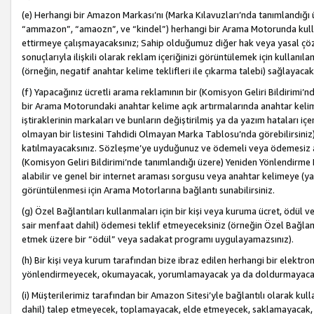
(e) Herhangi bir Amazon Markası’nı (Marka Kılavuzları’nda tanımlandığı ü
“ammazon”, “amaozn”, ve “kindel”) herhangi bir Arama Motorunda kulla
ettirmeye çalışmayacaksınız; Sahip olduğumuz diğer hak veya yasal çöz
sonuçlarıyla ilişkili olarak reklam içeriğinizi görüntülemek için kullanıl
(örneğin, negatif anahtar kelime teklifleri ile çıkarma talebi) sağlayaca
(f) Yapacağınız ücretli arama reklamının bir (Komisyon Geliri Bildirimi’
bir Arama Motorundaki anahtar kelime açık artırmalarında anahtar kelim
iştiraklerinin markaları ve bunların değiştirilmiş ya da yazım hataları iç
olmayan bir listesini Tahdidi Olmayan Marka Tablosu’nda görebilirsiniz)
katılmayacaksınız. Sözleşme’ye uyduğunuz ve ödemeli veya ödemesiz ara
(Komisyon Geliri Bildirimi’nde tanımlandığı üzere) Yeniden Yönlendirme 
alabilir ve genel bir internet araması sorgusu veya anahtar kelimeye (y
görüntülenmesi için Arama Motorlarına bağlantı sunabilirsiniz.
(g) Özel Bağlantıları kullanmaları için bir kişi veya kuruma ücret, ödül 
sair menfaat dahil) ödemesi teklif etmeyeceksiniz (örneğin Özel Bağlantıl
etmek üzere bir “ödül” veya sadakat programı uygulayamazsınız).
(h) Bir kişi veya kurum tarafından bize ibraz edilen herhangi bir elekt
yönlendirmeyecek, okumayacak, yorumlamayacak ya da doldurmayacak
(i) Müşterilerimiz tarafından bir Amazon Sitesi’yle bağlantılı olarak kulla
dahil) talep etmeyecek, toplamayacak, elde etmeyecek, saklamayacak,