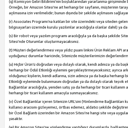
(q) Komisyon Geliri Bildirimi’nin boşluklarından yararlanma girişiminde
Örneğin, bir Amazon Sitesi’ne ait herhangi bir sayfanın, müşterinin tara
açılmasına izin verilmelidir; bunun dışında bir şekilde açılmasını sağlay
(r) Associates Programı’na katılan bir site üzerindeki veya siteden gele
bilgisayarları üzerinde kurulu yazılımlar aracılığıyla olanlar dahil) ya 
(s) Bir robot veya yazılım programı aracılığıyla ya da başka şekilde 
Sitesi’nde Oturumlar oluşturmayacaksınız.
(t) Müşteri değerlendirmesi veya yıldız puanı linkini Ürün Reklam API aracı
uyduğunuz durumlar haricinde, Sitenizde müşterilerimizin değerlendirme
(u) Hiçbir Ürün’ü doğrudan veya dolaylı olarak, kendi adınıza ya da başk
herhangi bir Ödül Etkinliği eylemini gerçekleştirmeyeceksiniz; ayrıca arkada
olduğunuz kişilerin, kendi adlarına, sizin adınıza ya da başka herhangi b
Etkinliği eyleminde bulunmasını doğrudan ya da dolaylı olarak teşvik 
Bağlantılar aracılığıyla, yeniden satış ya da herhangi bir ticari kullanı
herhangi bir ticari kullanım amacıyla sunmayacaksınız.
(v) Özel Bağlantılar içeren Sitenizin URL’sini (Yönlendirme Bağlantıları 
kullanıcı aracısını gizleyemez, örtbas edemez, aldatıcı şekilde değişti
bir Özel Bağlantı üzerinden bir Amazon Sitesi’ne hangi site veya uygula
yasaktır.
(w) Bir Amazon Sitesi’ne yönlendirme yaptığınız durumlarda, bağlantının