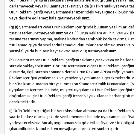
Ürün Reklam İçeriği’ni satıcılara veya müşterilere doğrudan pazarlamak, 
derlemeyecek veya kullanmayacaksınız ya da (iii) fikri mülkiyet veya tesci
Ürün Reklam İçeriği veya Şartnameler üzerindeki veya içindeki bildiri
veya deşifre edilemez hale getirmeyeceksiniz.
(g) (i) Şartnameleri veya Ürün Reklam İçeriği’nde bulunan yazılımları d
türev eserler üretmeyeceksiniz ya da (ii) Ürün Reklam API’nin, Veri Akışla
tersine tasarımını yapma, makina kodundan sembolik koda çevirme, üst
tutulamadığı ya da sınırlandırılamadığı durumlar hariç olmak üzere ve b
şartıyla) ya da bunların kaynak kodlarını oluşturmayacaksınız.
(h) Görüntü içeren Ürün Reklam İçeriği’ni saklamayacak veya ön belleğe 
süreyle saklayabilirsiniz. Görüntü içermeyen diğer Ürün Reklam İçeriğin
durumda, ilgili sürenin sonunda derhal Ürün Reklam API’ya çağrı yaparak
Reklam İçeriğini yenilemeniz ve yeniden yayımlamanız gerekmektedir. Ak
bir süre kısıtı olmadan bireysel Amazon Standart Kimlik Numaralarını (AS
uygulaması içermesi halinde, müşteri uygulaması Ürün Reklam İçeriğin
doğrulamak için Ürün Reklam İçeriği içeren veya kullanan herhangi bir m
gerekmektedir.
(i) Ürün Reklam İçeriğini bir Veri Akışı’ndan almanız ya da Ürün Reklam
saatte bir kez olacak şekilde yenilememeniz halinde uygulamanızın fiya
yerleştireceksiniz. Ancak, uygulamanızda gösterilen fiyat ve stok bilgis
çıkarabilirsiniz. Kabul edilen mesajlaşma örnekleri şunları içerir: