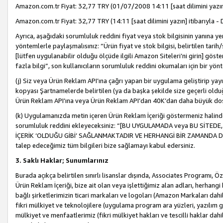
Amazon.com.tr Fiyat: 32,77 TRY (01/07/2008 14:11 [saat dilimini yazın] 
Amazon.com.tr Fiyat: 32,77 TRY (14:11 [saat dilimini yazın] itibarıyla - 
Ayrıca, aşağıdaki sorumluluk reddini fiyat veya stok bilgisinin yanına yer
yöntemlerle paylaşmalısınız: “Ürün fiyat ve stok bilgisi, belirtilen tarih
[lütfen uygulanabilir olduğu ölçüde ilgili Amazon Siteleri’ni girin] göste
fazla bilgi”, son kullanıcıların sorumluluk reddini okumaları için bir yön
(j) Siz veya Ürün Reklam API’ına çağrı yapan bir uygulama geliştirip ya
kopyası Şartnamelerde belirtilen (ya da başka şekilde size geçerli olduğ
Ürün Reklam API’ına veya Ürün Reklam API’dan 40K’dan daha büyük do
(k) Uygulamanızda metin içeren Ürün Reklam İçeriği göstermeniz halinde
sorumluluk reddini ekleyeceksiniz: “[BU UYGULAMADA veya BU SİTEDE,
İÇERİK ‘OLDUĞU GİBİ’ SAĞLANMAKTADIR VE HERHANGİ BİR ZAMANDA DEĞİŞ
talep edeceğimiz tüm bilgileri bize sağlamayı kabul edersiniz.
3. Saklı Haklar; Sunumlarınız
Burada açıkça belirtilen sınırlı lisanslar dışında, Associates Programı, Ö
Ürün Reklam İçeriği, bize ait olan veya işlettiğimiz alan adları, herhangi
bağlı şirketlerimizin ticari markaları ve logoları (Amazon Markaları dah
fikri mülkiyet ve teknolojilere (uygulama program ara yüzleri, yazılım gel
mülkiyet ve menfaatlerimiz (fikri mülkiyet hakları ve tescilli haklar dahil)