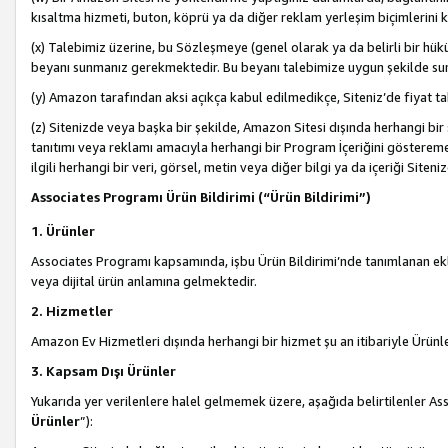
kısaltma hizmeti, buton, köprü ya da diğer reklam yerleşim biçimlerini 
(x) Talebimiz üzerine, bu Sözleşmeye (genel olarak ya da belirli bir hük
beyanı sunmanız gerekmektedir. Bu beyanı talebimize uygun şekilde sunma
(y) Amazon tarafından aksi açıkça kabul edilmedikçe, Siteniz’de fiyat tak
(z) Sitenizde veya başka bir şekilde, Amazon Sitesi dışında herhangi bi
tanıtımı veya reklamı amacıyla herhangi bir Program İçeriğini gösterem
ilgili herhangi bir veri, görsel, metin veya diğer bilgi ya da içeriği Si
Associates Programı Ürün Bildirimi (“Ürün Bildirimi”)
1. Ürünler
Associates Programı kapsamında, işbu Ürün Bildirimi’nde tanımlanan ekle
veya dijital ürün anlamına gelmektedir.
2. Hizmetler
Amazon Ev Hizmetleri dışında herhangi bir hizmet şu an itibariyle Ürünl
3. Kapsam Dışı Ürünler
Yukarıda yer verilenlere halel gelmemek üzere, aşağıda belirtilenler Ass
Ürünler
”):