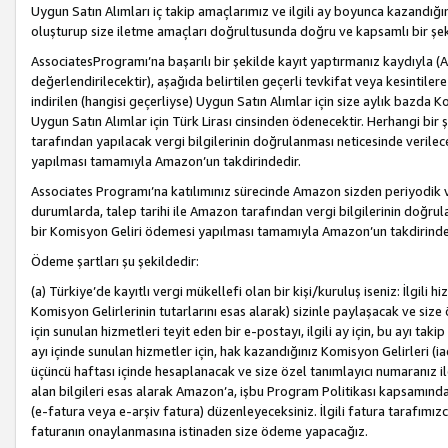
Uygun Satın Alımları iç takip amaçlarımız ve ilgili ay boyunca kazandığ
oluşturup size iletme amaçları doğrultusunda doğru ve kapsamlı bir şek
AssociatesProgramı’na başarılı bir şekilde kayıt yaptırmanız kaydıyla (
değerlendirilecektir), aşağıda belirtilen geçerli tevkifat veya kesintilere
indirilen (hangisi geçerliyse) Uygun Satın Alımlar için size aylık bazda 
Uygun Satın Alımlar için Türk Lirası cinsinden ödenecektir. Herhangi b
tarafından yapılacak vergi bilgilerinin doğrulanması neticesinde verile
yapılması tamamıyla Amazon’un takdirindedir.
Associates Programı’na katılımınız sürecinde Amazon sizden periyodik verg
durumlarda, talep tarihi ile Amazon tarafından vergi bilgilerinin doğru
bir Komisyon Geliri ödemesi yapılması tamamıyla Amazon’un takdirinde
Ödeme şartları şu şekildedir:
(a) Türkiye’de kayıtlı vergi mükellefi olan bir kişi/kuruluş iseniz: İlgili
Komisyon Gelirlerinin tutarlarını esas alarak) sizinle paylaşacak ve siz
için sunulan hizmetleri teyit eden bir e-postayı, ilgili ay için, bu ayı 
ayı içinde sunulan hizmetler için, hak kazandığınız Komisyon Gelirleri (i
üçüncü haftası içinde hesaplanacak ve size özel tanımlayıcı numaranız ile
alan bilgileri esas alarak Amazon’a, işbu Program Politikası kapsamında a
(e-fatura veya e-arşiv fatura) düzenleyeceksiniz. İlgili fatura tarafımı
faturanın onaylanmasına istinaden size ödeme yapacağız.