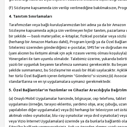
(f) Sözleşme kapsamında izin verilip verilmediğine bakılmaksızın, Progr
4. Tanıtım Sınırlamaları
Tarafımızdan veya bağlı kuruluşlarımızdan biri adına ya da bir Amazon 
Sözleşme kapsamında açıkça izin verilmeyen hiçbir tanıtım, pazarlama v
bir şekilde — basılı materyaller, e-kitaplar, fiziksel postalar veya söz
(herhangi bir Amazon Markası dahil), Program İçeriği ya da Özel Bağlant
Siteleriniz üzerinden gönderdiğiniz e-postalar, SMS’ler ve doğrudan mesaj
(yani alıcının bu iletişimi almak için açık rızasını vermiş olması koşul
Yönergeleri ile tam uyumlu olmalıdır. Talebimiz üzerine, yukarıda belir
yazılı bir uygunluk beyanını tarafımıza sunmanız gerekecektir. Bu beyanı
şekilde sunmamanız, bu Sözleşme’nin esaslı bir ihlali sayılacaktır. Açık
her türlü Özel Bağlantı içeren iletişimin “Gönderici”si sizsiniz;(ii) Asso
standartlarına ve en iyi uygulamalara uymanız gerekmektedir.
5. Özel Bağlantılar’ın Yazılımlar ve Cihazlar Aracılığıyla Dağıtılm
(a) Onaylı Mobil Uygulamalar haricinde, bilgisayar, cep telefonu, tablet 
uygulaması (örneğin, tarayıcı eklentisi, yardımcı obje, araç çubuğu, uzan
yapılabilen diğer uygulamalar) veya (b) herhangi bir televizyon set üstü k
akıtmalı video oynatıcılar, blu-ray oynatıcılar veya dvd oynatıcılar) ve
veya Vizio İnternet Uygulamaları) üzerinde ya da bunlarla bağlantılı o
Sitesi’be bağlantı vermeyeceksiniz. Açık ve önceden alınmış yazılı onay