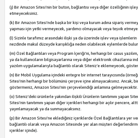
(j) Bir Amazon Sitesi’nin bir buton, bağlantısı veya diğer özelliğinin 
etmeyeceksiniz.
(k) Bir Amazon Sitesi’nde başka bir kişi veya kurum adına sipariş verm
yapması için yetki vermeyecek, yardımcı olmayacak veya teşvik etmeyec
(l) Sizinle tarafımız arasındaki ilişki ya da üzerinde işlev veya işlemler
nezdinde makul düzeyde karışıklığa neden olabilecek eylemlerde bulu
(m) Özel Bağlantıları veya Program İçeriği’ni, herhangi bir casus yazılım,
ya da kullanıcıların bilgisayarlarına veya diğer elektronik cihazlarına 
yazılım uygulamalarıyla bağlantılı olarak Siteniz’e eklemeyecek, göst
(n) Bir Mobil Uygulama içindeki entegre bir internet tarayıcısında (örn
Sitesi’nin herhangi bir bölümünü çerçeve içine almayacaksınız. Ancak, bi
göstermeniz, Amazon Sitesi’nin çerçevelendiği anlamına gelmeyecektir.
(o) Siteniz’deki ürünlerle yakından ilişkili Ürünlerin tanıtımını yapan Si
Sitesi’nin tanıtımını yapan diğer içerikleri herhangi bir açılır pencere, a
yayınlamayacak ya da sunmayacaksınız.
(p) Bir Amazon Sitesi’ne eklediğiniz içeriklerde Özel Bağlantılara yer v
bağlantılı olarak veya Amazon Sitesinde yer alan müşteri değerlendirmele
içerikler içinde).