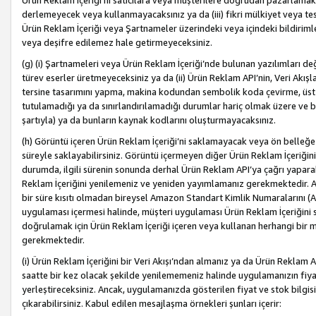
Ürün Reklam İçeriği’ni satıcılara veya müşterilere doğrudan pazarlamak, 
derlemeyecek veya kullanmayacaksınız ya da (iii) fikri mülkiyet veya tesci
Ürün Reklam İçeriği veya Şartnameler üzerindeki veya içindeki bildiri
veya deşifre edilemez hale getirmeyeceksiniz.
(g) (i) Şartnameleri veya Ürün Reklam İçeriği’nde bulunan yazılımları d
türev eserler üretmeyeceksiniz ya da (ii) Ürün Reklam API’nin, Veri Akışla
tersine tasarımını yapma, makina kodundan sembolik koda çevirme, üst
tutulamadığı ya da sınırlandırılamadığı durumlar hariç olmak üzere ve b
şartıyla) ya da bunların kaynak kodlarını oluşturmayacaksınız.
(h) Görüntü içeren Ürün Reklam İçeriği’ni saklamayacak veya ön belleğe 
süreyle saklayabilirsiniz. Görüntü içermeyen diğer Ürün Reklam İçeriğin
durumda, ilgili sürenin sonunda derhal Ürün Reklam API’ya çağrı yaparak
Reklam İçeriğini yenilemeniz ve yeniden yayımlamanız gerekmektedir. Ak
bir süre kısıtı olmadan bireysel Amazon Standart Kimlik Numaralarını (AS
uygulaması içermesi halinde, müşteri uygulaması Ürün Reklam İçeriğin
doğrulamak için Ürün Reklam İçeriği içeren veya kullanan herhangi bir m
gerekmektedir.
(i) Ürün Reklam İçeriğini bir Veri Akışı’ndan almanız ya da Ürün Reklam
saatte bir kez olacak şekilde yenilememeniz halinde uygulamanızın fiya
yerleştireceksiniz. Ancak, uygulamanızda gösterilen fiyat ve stok bilgis
çıkarabilirsiniz. Kabul edilen mesajlaşma örnekleri şunları içerir: