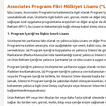
Associates Programı Fikri Mülkiyet Lisansı ("L
İşbu Lisans, Associates Programı’na katılımınızla ilgili olarak Program İ
sunulabilecek olan, Ürünlerle ilgili belirli veri, görsel, metin ve diğer bilg
sağlayan özel uygulama programlama arayüzleri ve diğer araçlar da dâh
Reklam API’ı”), bu Lisans’ın hükümleriyle bağlı olmayı kabul etmiş olurs
1. Program İçeriği’ne İlişkin Sınırlı Lisans
Sözleşme’nin şartlarına tabi olarak ve yalnızca (işbu Lisans ve diğer Pr
Programı’na katılım amacıyla, size aşağıdakiler için sınırlı, kabili rücu, 
vermekteyiz: (a) Program İçeriği’ni kopyalama ve yalnızca Siteniz’de gö
Markalarını (Marka Kılavuzları’nda tanımlandığı üzere) yalnızca Siteniz’
ve Ürün Reklam İçeriği’ne yalnızca Şartname’ye ve işbu Lisans’a uygun 
Program İçeriği’ni yalnızca Sözleşme’nin şartlarına uygun olarak ve bura
ifadeleri kısıtlamaksızın, (a) Program İçeriği’ni yalnızca son kullanıcılar
veya bir Program İçeriği ile birlikte, bir Amazon Sitesi dışında başka bi
(ancak, Siteniz’in Program İçeriği ile yakından ilişkili olmayan kısımları,
kullanımını yalnızca ilgili Ürün Detay sayfasıyla veya Amazon Sitesi’nin 
bağlantılandırmayacaksınız.
Ürün Reklam API veya Veri Akışları bir veya daha fazla iştirak sitesinde s
sağlar. Bu türden veri, görsel, metin, bilgi veya içeriğe erişim sağlama