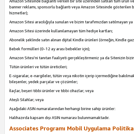
Amazon Sitesinde bağlantı verilen bir site üzerinden satılan tüm ürün ve
banner reklamı, sponsorlu bağlantı veya Amazon Sitesinde gösterilen başk
hizmetler);
Amazon Sitesi aracılığıyla sunulan ve bizim tarafımızdan satılmayan ya
Amazon Sitesi üzerinde kullanılamayan tüm hediye kartları;
Abonelik şeklinde satın alınan dijital Kindle ürünleri (örneğin, Kindle gaz
Bebek formülleri (0-12 ay arası bebekler için);
Amazon Sitesi’ni tanıtan faaliyeti gerçekleştirmeniz ya da Sitenizin bizi
Tütün ürünleri ve tütün üreticileri;
E-sigaralar, e-nargileler, tütün veya nikotin içerip içermediğine bakılmaks
bileşenler, yedek parçalar ve çözümler;
İlaçlar, beşeri tıbbi ürünler ve tıbbi cihazlar; veya
Ateşli Silahlar; veya
Aşağıdaki ASIN numaralarından herhangi birine sahip ürünler:
Halihazırda kapsam dışı ASIN numarası bulunmamaktadır.
Associates Programı Mobil Uygulama Politika