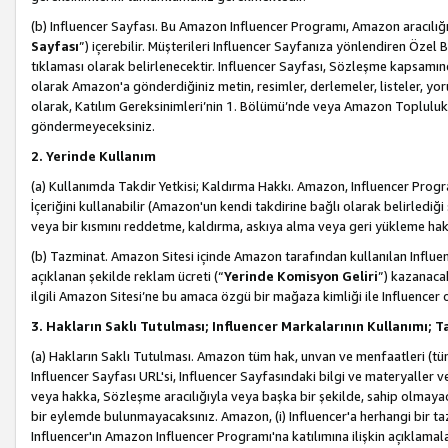
(b) Influencer Sayfası. Bu Amazon Influencer Programı, Amazon aracılığı
Sayfası
”) içerebilir. Müşterileri Influencer Sayfanıza yönlendiren Özel B
tıklaması olarak belirlenecektir. Influencer Sayfası, Sözleşme kapsamınd
olarak Amazon'a gönderdiğiniz metin, resimler, derlemeler, listeler, yorum
olarak, Katılım Gereksinimleri’nin 1. Bölümü’nde veya Amazon Topluluk Ku
göndermeyeceksiniz.
2. Yerinde Kullanım
(a) Kullanımda Takdir Yetkisi; Kaldırma Hakkı. Amazon, Influencer Progra
İçeriğini kullanabilir (Amazon'un kendi takdirine bağlı olarak belirledi
veya bir kısmını reddetme, kaldırma, askıya alma veya geri yükleme hakkı
(b) Tazminat. Amazon Sitesi içinde Amazon tarafından kullanılan Influencer
açıklanan şekilde reklam ücreti (“
Yerinde Komisyon Geliri
”) kazanaca
ilgili Amazon Sitesi’ne bu amaca özgü bir mağaza kimliği ile Influencer 
3. Hakların Saklı Tutulması; Influencer Markalarının Kullanımı;
(a) Hakların Saklı Tutulması. Amazon tüm hak, unvan ve menfaatleri (tüm 
Influencer Sayfası URL'si, Influencer Sayfasındaki bilgi ve materyaller
veya hakka, Sözleşme aracılığıyla veya başka bir şekilde, sahip olmayac
bir eylemde bulunmayacaksınız. Amazon, (i) Influencer'a herhangi bir t
Influencer'ın Amazon Influencer Programı'na katılımına ilişkin açıklamal