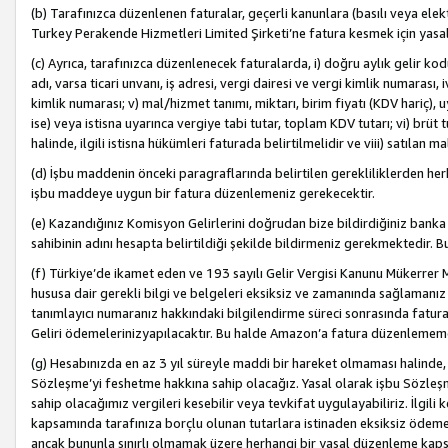
(b) Tarafınızca düzenlenen faturalar, geçerli kanunlara (basılı veya ele
Turkey Perakende Hizmetleri Limited Şirketi’ne fatura kesmek için yasal
(c) Ayrıca, tarafınızca düzenlenecek faturalarda, i) doğru aylık gelir kodu
adı, varsa ticari unvanı, iş adresi, vergi dairesi ve vergi kimlik numarası,
kimlik numarası; v) mal/hizmet tanımı, miktarı, birim fiyatı (KDV hariç)
ise) veya istisna uyarınca vergiye tabi tutar, toplam KDV tutarı; vi) brüt 
halinde, ilgili istisna hükümleri faturada belirtilmelidir ve viii) satılan 
(d) İşbu maddenin önceki paragraflarında belirtilen gerekliliklerden he
işbu maddeye uygun bir fatura düzenlemeniz gerekecektir.
(e) Kazandığınız Komisyon Gelirlerini doğrudan bize bildirdiğiniz banka
sahibinin adını hesapta belirtildiği şekilde bildirmeniz gerekmektedir. 
(f) Türkiye’de ikamet eden ve 193 sayılı Gelir Vergisi Kanunu Mükerrer 
hususa dair gerekli bilgi ve belgeleri eksiksiz ve zamanında sağlamanız
tanımlayıcı numaranız hakkındaki bilgilendirme süreci sonrasında fatur
Geliri ödemelerinizyapılacaktır. Bu halde Amazon’a fatura düzenlemem
(g) Hesabınızda en az 3 yıl süreyle maddi bir hareket olmaması halinde
Sözleşme’yi feshetme hakkına sahip olacağız. Yasal olarak işbu Sözl
sahip olacağımız vergileri kesebilir veya tevkifat uygulayabiliriz. İlgil
kapsamında tarafınıza borçlu olunan tutarlara istinaden eksiksiz ödeme
ancak bununla sınırlı olmamak üzere herhangi bir yasal düzenleme kap