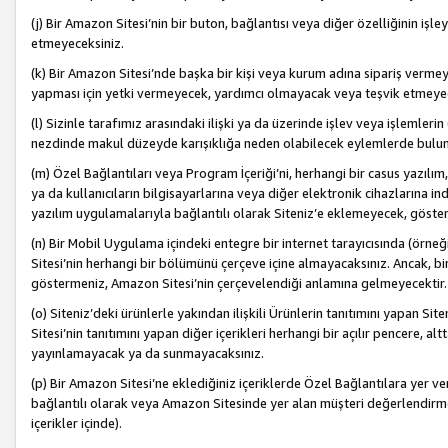
(j) Bir Amazon Sitesi’nin bir buton, bağlantısı veya diğer özelliğinin 
etmeyeceksiniz.
(k) Bir Amazon Sitesi’nde başka bir kişi veya kurum adına sipariş verm
yapması için yetki vermeyecek, yardımcı olmayacak veya teşvik etmeyec
(l) Sizinle tarafımız arasındaki ilişki ya da üzerinde işlev veya işlemler
nezdinde makul düzeyde karışıklığa neden olabilecek eylemlerde bulu
(m) Özel Bağlantıları veya Program İçeriği’ni, herhangi bir casus yazılım,
ya da kullanıcıların bilgisayarlarına veya diğer elektronik cihazlarına 
yazılım uygulamalarıyla bağlantılı olarak Siteniz’e eklemeyecek, göst
(n) Bir Mobil Uygulama içindeki entegre bir internet tarayıcısında (örn
Sitesi’nin herhangi bir bölümünü çerçeve içine almayacaksınız. Ancak, bi
göstermeniz, Amazon Sitesi’nin çerçevelendiği anlamına gelmeyecektir.
(o) Siteniz’deki ürünlerle yakından ilişkili Ürünlerin tanıtımını yapan Si
Sitesi’nin tanıtımını yapan diğer içerikleri herhangi bir açılır pencere, a
yayınlamayacak ya da sunmayacaksınız.
(p) Bir Amazon Sitesi’ne eklediğiniz içeriklerde Özel Bağlantılara yer v
bağlantılı olarak veya Amazon Sitesinde yer alan müşteri değerlendirmele
içerikler içinde).