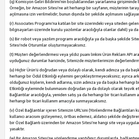
(q) Komisyon Geliri Bildirimi’nin boşluklarından yararlanma girişiminde
Örneğin, bir Amazon Sitesi’ne ait herhangi bir sayfanın, müşterinin tara
açılmasına izin verilmelidir; bunun dışında bir şekilde açılmasını sağlay
(r) Associates Programı’na katılan bir site üzerindeki veya siteden gele
bilgisayarları üzerinde kurulu yazılımlar aracılığıyla olanlar dahil) ya 
(s) Bir robot veya yazılım programı aracılığıyla ya da başka şekilde 
Sitesi’nde Oturumlar oluşturmayacaksınız.
(t) Müşteri değerlendirmesi veya yıldız puanı linkini Ürün Reklam API aracı
uyduğunuz durumlar haricinde, Sitenizde müşterilerimizin değerlendirme
(u) Hiçbir Ürün’ü doğrudan veya dolaylı olarak, kendi adınıza ya da başk
herhangi bir Ödül Etkinliği eylemini gerçekleştirmeyeceksiniz; ayrıca arkada
olduğunuz kişilerin, kendi adlarına, sizin adınıza ya da başka herhangi b
Etkinliği eyleminde bulunmasını doğrudan ya da dolaylı olarak teşvik 
Bağlantılar aracılığıyla, yeniden satış ya da herhangi bir ticari kullanı
herhangi bir ticari kullanım amacıyla sunmayacaksınız.
(v) Özel Bağlantılar içeren Sitenizin URL’sini (Yönlendirme Bağlantıları 
kullanıcı aracısını gizleyemez, örtbas edemez, aldatıcı şekilde değişti
bir Özel Bağlantı üzerinden bir Amazon Sitesi’ne hangi site veya uygula
yasaktır.
(w) Bir Amazon Sitesi’ne yönlendirme yaptığınız durumlarda, bağlantının