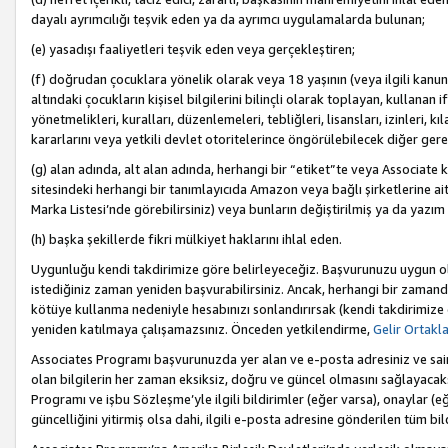
dayalı ayrımcılığı teşvik eden ya da ayrımcı uygulamalarda bulunan;
(e) yasadışı faaliyetleri teşvik eden veya gerçekleştiren;
(f) doğrudan çocuklara yönelik olarak veya 18 yaşının (veya ilgili kanun
altındaki çocukların kişisel bilgilerini bilinçli olarak toplayan, kullana
yönetmelikleri, kuralları, düzenlemeleri, tebliğleri, lisansları, izinleri, k
kararlarını veya yetkili devlet otoritelerince öngörülebilecek diğer gerekl
(g) alan adında, alt alan adında, herhangi bir “etiket”te veya Associate
sitesindeki herhangi bir tanımlayıcıda Amazon veya bağlı şirketlerine ai
Marka Listesi’nde görebilirsiniz) veya bunların değiştirilmiş ya da yazım
(h) başka şekillerde fikri mülkiyet haklarını ihlal eden.
Uygunluğu kendi takdirimize göre belirleyeceğiz. Başvurunuzu uygun o
istediğiniz zaman yeniden başvurabilirsiniz. Ancak, herhangi bir zaman
kötüye kullanma nedeniyle hesabınızı sonlandırırsak (kendi takdirimiz
yeniden katılmaya çalışamazsınız. Önceden yetkilendirme,
Gelir Ortakl
Associates Programı başvurunuzda yer alan ve e-posta adresiniz ve sair ileti
olan bilgilerin her zaman eksiksiz, doğru ve güncel olmasını sağlayacaks
Programı ve işbu Sözleşme’yle ilgili bildirimler (eğer varsa), onaylar (eğ
güncelliğini yitirmiş olsa dahi, ilgili e-posta adresine gönderilen tüm bil