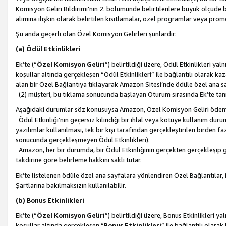
Komisyon Geliri Bildirimi’nin 2. bölümünde belirtilenlere büyük ölçüde 
alımına ilişkin olarak belirtilen kısıtlamalar, özel programlar veya pro
Şu anda geçerli olan Özel Komisyon Gelirleri şunlardır:
(a) Ödül Etkinlikleri
Ek’te (“
Özel Komisyon Geliri
”) belirtildiği üzere, Ödül Etkinlikleri ya
koşullar altında gerçekleşen “Ödül Etkinlikleri” ile bağlantılı olarak kaza
alan bir Özel Bağlantıya tıklayarak Amazon Sitesi’nde ödüle özel ana s
(2) müşteri, bu tıklama sonucunda başlayan Oturum sırasında Ek’te ta
Aşağıdaki durumlar söz konusuysa Amazon, Özel Komisyon Geliri öde
Ödül Etkinliği’nin geçersiz kılındığı bir ihlal veya kötüye kullanım dur
yazılımlar kullanılması, tek bir kişi tarafından gerçekleştirilen birden f
sonucunda gerçekleşmeyen Ödül Etkinlikleri).
Amazon, her bir durumda, bir Ödül Etkinliğinin gerçekten gerçekleşip 
takdirine göre belirleme hakkını saklı tutar.
Ek’te listelenen ödüle özel ana sayfalara yönlendiren Özel Bağlantılar, i
Şartlarına bakılmaksızın kullanılabilir.
(b) Bonus Etkinlikleri
Ek’te (“
Özel Komisyon Geliri
”) belirtildiği üzere, Bonus Etkinlikleri 
koşullar altında gerçekleşen “
Bonus Etkinlikleri
” ile bağlantılı olarak 