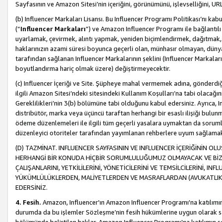
Sayfasının ve Amazon Sitesi’nin içeriğini, görünümünü, işlevselliğini, URL'
(b) Influencer Markaları Lisansı. Bu Influencer Programı Politikası’nı kab
(“
Influencer Markaları
”) ve Amazon Influencer Programı ile bağlantı
uyarlamak, çevirmek, alıntı yapmak, yeniden biçimlendirmek, dağıtmak, il
haklarınızın azami süresi boyunca geçerli olan, münhasır olmayan, dünya
tarafından sağlanan Influencer Markalarının şeklini (Influencer Markal
boyutlandırma hariç olmak üzere) değiştirmeyecektir.
(c) Influencer İçeriği ve Site. Şüpheye mahal vermemek adına, gönderdiğin
ilgili Amazon Sitesi’ndeki sitesindeki Kullanım Koşulları’na tabi olacağı
Gereklilikleri’nin 3(b) bölümüne tabi olduğunu kabul edersiniz. Ayrıca, Inf
distribütör, marka veya üçüncü taraftan herhangi bir esaslı ilişiği bul
ödeme düzenlemeleri ile ilgili tüm geçerli yasalara uymaktan da soruml
düzenleyici otoriteler tarafından yayımlanan rehberlere uyum sağlama
(D) TAZMİNAT. INFLUENCER SAYFASININ VE INFLUENCER İÇERİĞİNİN OL
HERHANGİ BİR KONUDA HİÇBİR SORUMLULUĞUMUZ OLMAYACAK VE BİZİ, B
ÇALIŞANLARINI, YETKİLİLERİNİ, YÖNETİCİLERİNİ VE TEMSİLCİLERİNİ, IN
YÜKÜMLÜLÜKLERDEN, MALİYETLERDEN VE MASRAFLARDAN (AVUKATLIK 
EDERSİNİZ.
4. Fesih.
Amazon, Influencer'ın Amazon Influencer Programı'na katılımını a
durumda da bu işlemler Sözleşme’nin fesih hükümlerine uygun olarak sağl