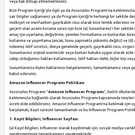
veya hak iktisap etmemektesiniz.
Bize Program İçeriği’yle ilgili ya da Associates Programı’na katılımınızla 
sair bilgiler sağlamanız ya da Program İçeriği’ni herhangi bir şekilde değ
mülkiyet ve menfaatleri gayrikabili rücu olarak bize temlik edersiniz v
geçerli olan azami koruma süresi için bize (a) Sunumlarınız’ı her şekild
amaç için uyarlama, değiştirme, yeniden formatlama ve bunlardan türev e
kullanma ve yayımlama (ancak, bunu yapmakla yükümlü değiliz) ve (d) aşağ
ödenmiş telif ücretsiz, dünya genelinde geçerli, gayrikabili rücu, özgürce 
Sunumlarınız orijinal eserinizdir veya bunları hukuka uygun olarak elde et
sahip olduğumuz hakları kullanmamız, telif hakları dahil, hiçbir kişi vey
Sunumlarınıza ilişkin haklarımızı belgelememiz, tamamlamamız veya geç
kabul edersiniz.
Amazon Influencer Programı Politikası
Associates Programı “
Amazon Influencer Programı
”, belirli ülkele
katılımınızla bağlantılı olarak Associates Programı kapsamında müşteri 
ücreti elde edebilirsiniz. Amazon Influencer Programı'na katılmak için u
karşılamalı, kayıt sürecini tamamlamalı ve bu Influencer Programı Politi
1. Kayıt Bilgileri; Influencer Sayfası.
(a) Kayıt Bilgileri. Influencer olarak kaydolmak için, sosyal medya varlık
gereksinimlerini tamamlamanız gerekmektedir.