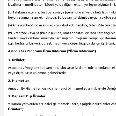
kısaltma hizmeti, buton, köprü ya da diğer reklam yerleşim biçimlerini 
(x) Talebimiz üzerine, bu Sözleşmeye (genel olarak ya da belirli bir hük
beyanı sunmanız gerekmektedir. Bu beyanı talebimize uygun şekilde sunma
(y) Amazon tarafından aksi açıkça kabul edilmedikçe, Siteniz’de fiyat tak
(z) Sitenizde veya başka bir şekilde, Amazon Sitesi dışında herhangi bi
tanıtımı veya reklamı amacıyla herhangi bir Program İçeriğini gösterem
ilgili herhangi bir veri, görsel, metin veya diğer bilgi ya da içeriği Si
Associates Programı Ürün Bildirimi (“Ürün Bildirimi”)
1. Ürünler
Associates Programı kapsamında, işbu Ürün Bildirimi’nde tanımlanan ekle
veya dijital ürün anlamına gelmektedir.
2. Hizmetler
Amazon Ev Hizmetleri dışında herhangi bir hizmet şu an itibariyle Ürünl
3. Kapsam Dışı Ürünler
Yukarıda yer verilenlere halel gelmemek üzere, aşağıda belirtilenler Ass
Ürünler
”):