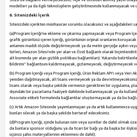
modelleri ya da ilgili teknolojilerin geliştirilmesinde kullanmayacak ve 
6. Sitenizdeki İçerik
Sitenizdeki içerikten münhasıran sorumlu olacaksınız ve aşağıdakileri s
(a)Program İçeriği’ne ekleme ve çıkarma yapmayacak veya Program İçeriği
grafik görüntüsü içeren İçeriği, görüntünün orijinal oranlarını koruyacak
anlamını maddi ölçüde değiştirmeyecek ya da metni gerçeğe aykırı veya y
türleri, Amazon Sitesi’nde yer alan ve Özel Bağlantı olarak biçimlendiril
alt kısmında yer alan gizlilik politikası bağlantıları). Yukarıda belirtilenl
Bildirimi” bağlantısını kaldırmayacak, gizlemeyecek, değiştirmeyecek
(b) Program İçeriği veya Program İçeriği, Ürün Reklam API’ı veya Veri 
yeniden dağıtmayacak, alt lisans vermeyecek ya da devretmeyeceksiniz. Ö
lisans olarak veya başka şekilde vermenizi gerektiren bir uygulama, plat
dışındaki bir pazarlama faaliyeti dahilinde kullanmayacak ya da kullanı
Associate etiketi formatında bağlantılar oluşturmayacak ya da bu bağla
(c) Artık Amazon Sitesinde yayımlanmayan ya da artık kullanımınıza uygu
bunları silecek ya da başka şekilde bertaraf edeceksiniz.
(d)Program İçeriği, içinde bulunan isim veya suretler de dahil olmak üzer
da bunlara sponsor olduğunu ya da ticari bir bağı ya da başka bir ilişki
üçüncü şahıs materyallerinin eklenmesi de dahil).