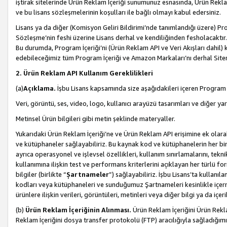
iştirak sitelerinde Ürün Reklam İçeriği sunumunuz esnasında, Ürün Reklam 
ve bu lisans sözleşmelerinin koşulları ile bağlı olmayı kabul edersiniz.
Lisans ya da diğer (Komisyon Geliri Bildirimi’nde tanımlandığı üzer
Sözleşme’nin feshi üzerine Lisans derhal ve kendiliğinden fesholacaktır.
Bu durumda, Program İçeriği’ni (Ürün Reklam API ve Veri Akışları dahil
edebileceğimiz tüm Program İçeriği ve Amazon Markaları’nı derhal Siteni
2. Ürün Reklam API Kullanım Gereklilikleri
(a)
Açıklama.
İşbu Lisans kapsamında size aşağıdakileri içeren Program İ
Veri, görüntü, ses, video, logo, kullanıcı arayüzü tasarımları ve diğer ya
Metinsel Ürün bilgileri gibi metin şeklinde materyaller.
Yukarıdaki Ürün Reklam İçeriği’ne ve Ürün Reklam API erişimine ek olar
ve kütüphaneler sağlayabiliriz. Bu kaynak kod ve kütüphanelerin her biri s
ayrıca operasyonel ve işlevsel özellikleri, kullanım sınırlamalarını, tekn
kullanımına ilişkin test ve performans kriterlerini açıklayan her türlü fo
bilgiler (birlikte “
Şartnameler
”) sağlayabiliriz. İşbu Lisans’ta kullan
kodları veya kütüphaneleri ve sunduğumuz Şartnameleri kesinlikle içerme
ürünlere ilişkin verileri, görüntüleri, metinleri veya diğer bilgi ya da içer
(b)
Ürün Reklam İçeriğinin Alınması.
Ürün Reklam İçeriğini Ürün Rekla
Reklam İçeriğini dosya transfer protokolü (FTP) aracılığıyla sağladığımız 