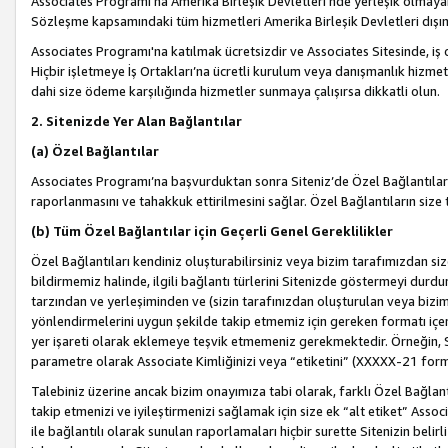
Associates Programı’na Amerika Birleşik Devletleri’nde yerleşik olmayan b
Sözleşme kapsamındaki tüm hizmetleri Amerika Birleşik Devletleri dışınd
Associates Programı'na katılmak ücretsizdir ve Associates Sitesinde, iş
Hiçbir işletmeye İş Ortakları’na ücretli kurulum veya danışmanlık hizme
dahi size ödeme karşılığında hizmetler sunmaya çalışırsa dikkatli olun.
2. Sitenizde Yer Alan Bağlantılar
(a) Özel Bağlantılar
Associates Programı’na başvurduktan sonra Siteniz’de Özel Bağlantılara y
raporlanmasını ve tahakkuk ettirilmesini sağlar. Özel Bağlantıların size
(b) Tüm Özel Bağlantılar için Geçerli Genel Gereklilikler
Özel Bağlantıları kendiniz oluşturabilirsiniz veya bizim tarafımızdan size
bildirmemiz halinde, ilgili bağlantı türlerini Sitenizde göstermeyi durdu
tarzından ve yerleşiminden ve (sizin tarafınızdan oluşturulan veya bizi
yönlendirmelerini uygun şekilde takip etmemiz için gereken formatı içer
yer işareti olarak eklemeye teşvik etmemeniz gerekmektedir. Örneğin, 
parametre olarak Associate Kimliğinizi veya “etiketini” (XXXXX-21 for
Talebiniz üzerine ancak bizim onayımıza tabi olarak, farklı Özel Bağlantı
takip etmenizi ve iyileştirmenizi sağlamak için size ek “alt etiket” Assoc
ile bağlantılı olarak sunulan raporlamaları hiçbir surette Sitenizin belirli 