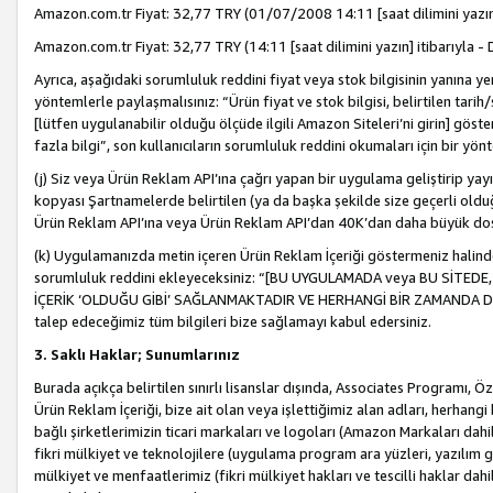
Amazon.com.tr Fiyat: 32,77 TRY (01/07/2008 14:11 [saat dilimini yazın] 
Amazon.com.tr Fiyat: 32,77 TRY (14:11 [saat dilimini yazın] itibarıyla - 
Ayrıca, aşağıdaki sorumluluk reddini fiyat veya stok bilgisinin yanına yer
yöntemlerle paylaşmalısınız: “Ürün fiyat ve stok bilgisi, belirtilen tarih
[lütfen uygulanabilir olduğu ölçüde ilgili Amazon Siteleri’ni girin] göste
fazla bilgi”, son kullanıcıların sorumluluk reddini okumaları için bir yön
(j) Siz veya Ürün Reklam API’ına çağrı yapan bir uygulama geliştirip ya
kopyası Şartnamelerde belirtilen (ya da başka şekilde size geçerli olduğ
Ürün Reklam API’ına veya Ürün Reklam API’dan 40K’dan daha büyük do
(k) Uygulamanızda metin içeren Ürün Reklam İçeriği göstermeniz halinde
sorumluluk reddini ekleyeceksiniz: “[BU UYGULAMADA veya BU SİTEDE,
İÇERİK ‘OLDUĞU GİBİ’ SAĞLANMAKTADIR VE HERHANGİ BİR ZAMANDA DEĞİŞ
talep edeceğimiz tüm bilgileri bize sağlamayı kabul edersiniz.
3. Saklı Haklar; Sunumlarınız
Burada açıkça belirtilen sınırlı lisanslar dışında, Associates Programı, Ö
Ürün Reklam İçeriği, bize ait olan veya işlettiğimiz alan adları, herhangi
bağlı şirketlerimizin ticari markaları ve logoları (Amazon Markaları dah
fikri mülkiyet ve teknolojilere (uygulama program ara yüzleri, yazılım gel
mülkiyet ve menfaatlerimiz (fikri mülkiyet hakları ve tescilli haklar dahil)