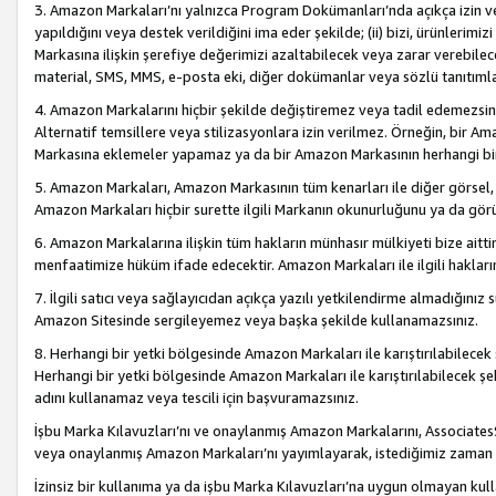
3. Amazon Markaları’nı yalnızca Program Dokümanları’nda açıkça izin ver
yapıldığını veya destek verildiğini ima eder şekilde; (ii) bizi, ürünlerim
Markasına ilişkin şerefiye değerimizi azaltabilecek veya zarar verebilec
material, SMS, MMS, e-posta eki, diğer dokümanlar veya sözlü tanıtıml
4. Amazon Markalarını hiçbir şekilde değiştiremez veya tadil edemezsin
Alternatif temsillere veya stilizasyonlara izin verilmez. Örneğin, bir A
Markasına eklemeler yapamaz ya da bir Amazon Markasının herhangi bir
5. Amazon Markaları, Amazon Markasının tüm kenarları ile diğer görsel, 
Amazon Markaları hiçbir surette ilgili Markanın okunurluğunu ya da görü
6. Amazon Markalarına ilişkin tüm hakların münhasır mülkiyeti bize aitt
menfaatimize hüküm ifade edecektir. Amazon Markaları ile ilgili hakları
7. İlgili satıcı veya sağlayıcıdan açıkça yazılı yetkilendirme almadığınız s
Amazon Sitesinde sergileyemez veya başka şekilde kullanamazsınız.
8. Herhangi bir yetki bölgesinde Amazon Markaları ile karıştırılabilecek
Herhangi bir yetki bölgesinde Amazon Markaları ile karıştırılabilecek şek
adını kullanamaz veya tescili için başvuramazsınız.
İşbu Marka Kılavuzları’nı ve onaylanmış Amazon Markalarını, AssociatesSi
veya onaylanmış Amazon Markaları’nı yayımlayarak, istediğimiz zaman v
İzinsiz bir kullanıma ya da işbu Marka Kılavuzları’na uygun olmayan kul