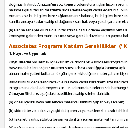
doğması halinde Amazon’un söz konusu ödemelere ilişkin hiçbir soru
halinde ilgili tutarları tarafınıza rücu edebileceğini kabul edersiniz. Muh
etmemiz ve bu bilgileri bize sağlamamanız halinde, bu bilgileri bize su
kanıtlayıncaya kadar (sahip olduğumuz sair hak veya yasal çarelere ek 
(h) Her ne sebeple olursa olsun tarafınıza fazla ödeme yapılmış olması 
komisyon gelirinden mahsup etme veya gerekli düzeltmeleri yapma hakkı
Associates Programı Katılım Gereklilikleri ("Ka
1. Kayıt ve Uygunluk
Kayıt sürecini başlatmak içineksiksiz ve doğru bir AssociatesProgramı ba
başvuruda belirteceğiniz internet sitesi adresi aracılığıyla kamuya aç
alınan materyalleri kullanan özgün içerik, eklediğiniz materyallere ilişk
Başvurunuzu değerlendirecek ve ret veya kabul kararımızı size bildirece
Programı’na dahil edilmeyecektir. Bu durumda Sitelerinizde herhangi b
Olmayan Sitelere, aşağıdaki özelliklere sahip siteler dahildir:
(a) cinsel içerikli veya müstehcen materyal tanıtımı yapan veya içeren;
(b) şiddeti teşvik eden veya şiddet içeren veya muhtemel olarak tehlikel
(c) hakaret, yanlış, aldatıcı beyan ya da iftira içeren materyal tanıtımı y
(d) nefret içerikli, taciz edici, zararlı, başkasının mahremiyetini ihlal eden