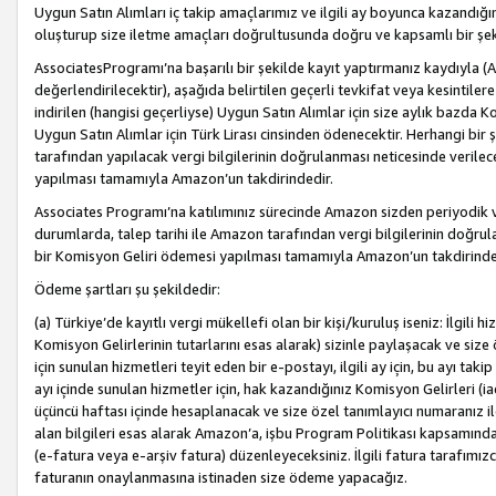
Uygun Satın Alımları iç takip amaçlarımız ve ilgili ay boyunca kazandığ
oluşturup size iletme amaçları doğrultusunda doğru ve kapsamlı bir şek
AssociatesProgramı’na başarılı bir şekilde kayıt yaptırmanız kaydıyla (
değerlendirilecektir), aşağıda belirtilen geçerli tevkifat veya kesintilere
indirilen (hangisi geçerliyse) Uygun Satın Alımlar için size aylık bazda 
Uygun Satın Alımlar için Türk Lirası cinsinden ödenecektir. Herhangi b
tarafından yapılacak vergi bilgilerinin doğrulanması neticesinde verile
yapılması tamamıyla Amazon’un takdirindedir.
Associates Programı’na katılımınız sürecinde Amazon sizden periyodik verg
durumlarda, talep tarihi ile Amazon tarafından vergi bilgilerinin doğru
bir Komisyon Geliri ödemesi yapılması tamamıyla Amazon’un takdirinde
Ödeme şartları şu şekildedir:
(a) Türkiye’de kayıtlı vergi mükellefi olan bir kişi/kuruluş iseniz: İlgili
Komisyon Gelirlerinin tutarlarını esas alarak) sizinle paylaşacak ve siz
için sunulan hizmetleri teyit eden bir e-postayı, ilgili ay için, bu ayı 
ayı içinde sunulan hizmetler için, hak kazandığınız Komisyon Gelirleri (i
üçüncü haftası içinde hesaplanacak ve size özel tanımlayıcı numaranız ile
alan bilgileri esas alarak Amazon’a, işbu Program Politikası kapsamında a
(e-fatura veya e-arşiv fatura) düzenleyeceksiniz. İlgili fatura tarafımı
faturanın onaylanmasına istinaden size ödeme yapacağız.