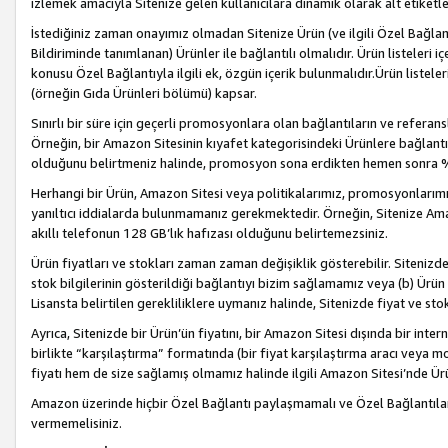
izlemek amacıyla Sitenize gelen kullanıcılara dinamik olarak alt etiketl
İstediğiniz zaman onayımız olmadan Sitenize Ürün (ve ilgili Özel Bağlantı
Bildiriminde tanımlanan) Ürünler ile bağlantılı olmalıdır. Ürün listeleri
konusu Özel Bağlantıyla ilgili ek, özgün içerik bulunmalıdır.Ürün listele
(örneğin Gıda Ürünleri bölümü) kapsar.
Sınırlı bir süre için geçerli promosyonlara olan bağlantıların ve refera
Örneğin, bir Amazon Sitesinin kıyafet kategorisindeki Ürünlere bağlant
olduğunu belirtmeniz halinde, promosyon sona erdikten hemen sonra %15
Herhangi bir Ürün, Amazon Sitesi veya politikalarımız, promosyonlarımız
yanıltıcı iddialarda bulunmamanız gerekmektedir. Örneğin, Sitenize Amazon
akıllı telefonun 128 GB’lık hafızası olduğunu belirtemezsiniz.
Ürün fiyatları ve stokları zaman zaman değişiklik gösterebilir. Sitenizde 
stok bilgilerinin gösterildiği bağlantıyı bizim sağlamamız veya (b) Ürün f
Lisansta belirtilen gerekliliklere uymanız halinde, Sitenizde fiyat ve stok 
Ayrıca, Sitenizde bir Ürün’ün fiyatını, bir Amazon Sitesi dışında bir inte
birlikte “karşılaştırma” formatında (bir fiyat karşılaştırma aracı veya 
fiyatı hem de size sağlamış olmamız halinde ilgili Amazon Sitesi’nde Ür
Amazon üzerinde hiçbir Özel Bağlantı paylaşmamalı ve Özel Bağlantılar
vermemelisiniz.