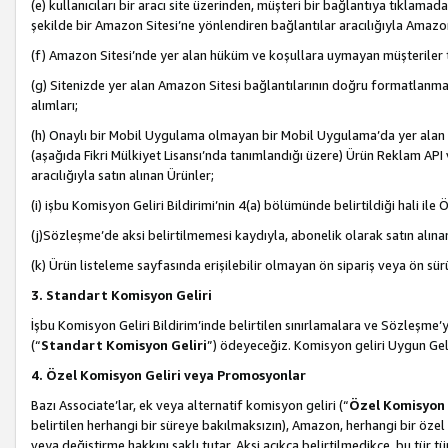
(e) kullanıcıları bir aracı site üzerinden, müşteri bir bağlantıya tıkla
şekilde bir Amazon Sitesi’ne yönlendiren bağlantılar aracılığıyla Amazon
(f) Amazon Sitesi’nde yer alan hüküm ve koşullara uymayan müşteriler t
(g) Sitenizde yer alan Amazon Sitesi bağlantılarının doğru formatlanm
alımları;
(h) Onaylı bir Mobil Uygulama olmayan bir Mobil Uygulama’da yer alan b
(aşağıda Fikri Mülkiyet Lisansı’nda tanımlandığı üzere) Ürün Reklam API
aracılığıyla satın alınan Ürünler;
(i) işbu Komisyon Geliri Bildirimi’nin 4(a) bölümünde belirtildiği hali ile Ö
(j)Sözleşme’de aksi belirtilmemesi kaydıyla, abonelik olarak satın alına
(k) Ürün listeleme sayfasında erişilebilir olmayan ön sipariş veya ön sü
3. Standart Komisyon Geliri
İşbu Komisyon Geliri Bildirim’inde belirtilen sınırlamalara ve Sözleşme
(“
Standart Komisyon Geliri
”) ödeyeceğiz. Komisyon geliri Uygun Ge
4. Özel Komisyon Geliri veya Promosyonlar
Bazı Associate’lar, ek veya alternatif komisyon geliri (“
Özel Komisyon 
belirtilen herhangi bir süreye bakılmaksızın), Amazon, herhangi bir 
veya değiştirme hakkını saklı tutar. Aksi açıkça belirtilmedikçe, bu tür