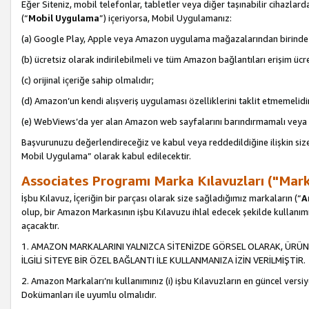
Eğer Siteniz, mobil telefonlar, tabletler veya diğer taşınabilir cihazlar
(“
Mobil Uygulama
”) içeriyorsa, Mobil Uygulamanız:
(a) Google Play, Apple veya Amazon uygulama mağazalarından birinde 
(b) ücretsiz olarak indirilebilmeli ve tüm Amazon bağlantıları erişim ücre
(c) orijinal içeriğe sahip olmalıdır;
(d) Amazon’un kendi alışveriş uygulaması özelliklerini taklit etmemelidi
(e) WebViews’da yer alan Amazon web sayfalarını barındırmamalı veya
Başvurunuzu değerlendireceğiz ve kabul veya reddedildiğine ilişkin si
Mobil Uygulama” olarak kabul edilecektir.
Associates Programı Marka Kılavuzları ("Mark
İşbu Kılavuz, İçeriğin bir parçası olarak size sağladığımız markaların (“
A
olup, bir Amazon Markasının işbu Kılavuzu ihlal edecek şekilde kullanım
açacaktır.
1. AMAZON MARKALARINI YALNIZCA SİTENİZDE GÖRSEL OLARAK, ÜRÜN
İLGİLİ SİTEYE BİR ÖZEL BAĞLANTI İLE KULLANMANIZA İZİN VERİLMİŞTİR.
2. Amazon Markaları’nı kullanımınız (i) işbu Kılavuzların en güncel versiy
Dokümanları ile uyumlu olmalıdır.