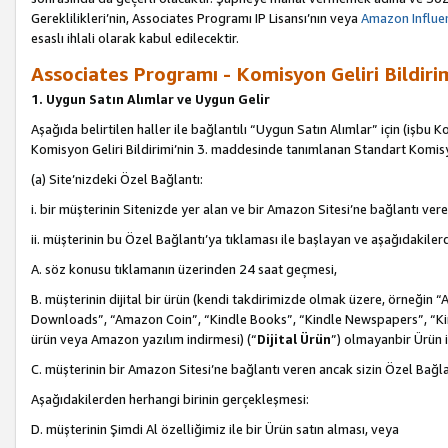
Gereklilikleri’nin, Associates Programı IP Lisansı’nın veya
Amazon Influen
esaslı ihlali olarak kabul edilecektir.
Associates Programı - Komisyon Geliri Bildiri
1. Uygun Satın Alımlar ve Uygun Gelir
Aşağıda belirtilen haller ile bağlantılı “Uygun Satın Alımlar” için (işbu K
Komisyon Geliri Bildirimi’nin 3. maddesinde tanımlanan Standart Komis
(a) Site’nizdeki Özel Bağlantı:
i. bir müşterinin Sitenizde yer alan ve bir Amazon Sitesi’ne bağlantı ver
ii. müşterinin bu Özel Bağlantı’ya tıklaması ile başlayan ve aşağıdakile
A. söz konusu tıklamanın üzerinden 24 saat geçmesi,
B. müşterinin dijital bir ürün (kendi takdirimizde olmak üzere, örneğ
Downloads”, “Amazon Coin”, “Kindle Books”, “Kindle Newspapers”, “Kind
ürün veya Amazon yazılım indirmesi) (“
Dijital Ürün
”) olmayanbir Ürün i
C. müşterinin bir Amazon Sitesi’ne bağlantı veren ancak sizin Özel Bağla
Aşağıdakilerden herhangi birinin gerçekleşmesi:
D. müşterinin Şimdi Al özelliğimiz ile bir Ürün satın alması, veya