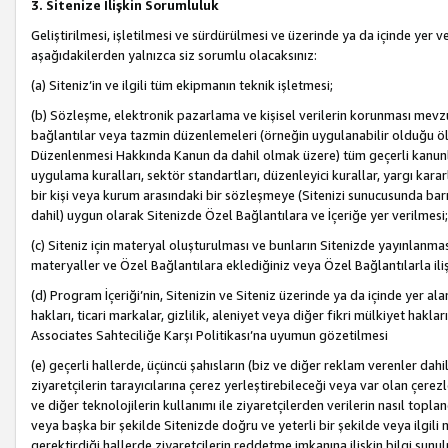
3. Sitenize İlişkin Sorumluluk
Geliştirilmesi, işletilmesi ve sürdürülmesi ve üzerinde ya da içinde yer ve
aşağıdakilerden yalnızca siz sorumlu olacaksınız:
(a) Siteniz’in ve ilgili tüm ekipmanın teknik işletmesi;
(b) Sözleşme, elektronik pazarlama ve kişisel verilerin korunması mevzua
bağlantılar veya tazmin düzenlemeleri (örneğin uygulanabilir olduğu ölç
Düzenlenmesi Hakkında Kanun da dahil olmak üzere) tüm geçerli kanunlar, y
uygulama kuralları, sektör standartları, düzenleyici kurallar, yargı kararl
bir kişi veya kurum arasındaki bir sözleşmeye (Sitenizi sunucusunda barı
dahil) uygun olarak Sitenizde Özel Bağlantılara ve İçeriğe yer verilmesi;
(c) Siteniz için materyal oluşturulması ve bunların Sitenizde yayınlanmas
materyaller ve Özel Bağlantılara eklediğiniz veya Özel Bağlantılarla ili
(d) Program İçeriği’nin, Sitenizin ve Siteniz üzerinde ya da içinde yer al
hakları, ticari markalar, gizlilik, aleniyet veya diğer fikri mülkiyet hak
Associates Sahteciliğe Karşı Politikası’na uyumun gözetilmesi
(e) geçerli hallerde, üçüncü şahısların (biz ve diğer reklam verenler dah
ziyaretçilerin tarayıcılarına çerez yerleştirebileceği veya var olan çerezler
ve diğer teknolojilerin kullanımı ile ziyaretçilerden verilerin nasıl toplandı
veya başka bir şekilde Sitenizde doğru ve yeterli bir şekilde veya ilgili 
gerektirdiği hallerde ziyaretçilerin reddetme imkanına ilişkin bilgi sunul