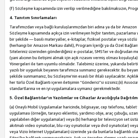
(f) Sözleşme kapsamında izin verilip verilmediğine bakılmaksızın, Progr
4. Tanıtım Sınırlamaları
Tarafımızdan veya bağlı kuruluşlarımızdan biri adına ya da bir Amazon 
Sözleşme kapsamında açıkça izin verilmeyen hiçbir tanıtım, pazarlama v
bir şekilde — basılı materyaller, e-kitaplar, fiziksel postalar veya söz
(herhangi bir Amazon Markası dahil), Program İçeriği ya da Özel Bağlant
Siteleriniz üzerinden gönderdiğiniz e-postalar, SMS’ler ve doğrudan mesaj
(yani alıcının bu iletişimi almak için açık rızasını vermiş olması koşul
Yönergeleri ile tam uyumlu olmalıdır. Talebimiz üzerine, yukarıda belir
yazılı bir uygunluk beyanını tarafımıza sunmanız gerekecektir. Bu beyanı
şekilde sunmamanız, bu Sözleşme’nin esaslı bir ihlali sayılacaktır. Açık
her türlü Özel Bağlantı içeren iletişimin “Gönderici”si sizsiniz;(ii) Asso
standartlarına ve en iyi uygulamalara uymanız gerekmektedir.
5. Özel Bağlantılar’ın Yazılımlar ve Cihazlar Aracılığıyla Dağıtılm
(a) Onaylı Mobil Uygulamalar haricinde, bilgisayar, cep telefonu, tablet 
uygulaması (örneğin, tarayıcı eklentisi, yardımcı obje, araç çubuğu, uzan
yapılabilen diğer uygulamalar) veya (b) herhangi bir televizyon set üstü k
akıtmalı video oynatıcılar, blu-ray oynatıcılar veya dvd oynatıcılar) ve
veya Vizio İnternet Uygulamaları) üzerinde ya da bunlarla bağlantılı o
Sitesi’be bağlantı vermeyeceksiniz. Açık ve önceden alınmış yazılı onay