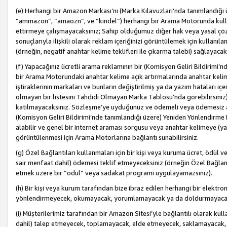
(e) Herhangi bir Amazon Markası’nı (Marka Kılavuzları’nda tanımlandığı ü
“ammazon”, “amaozn”, ve “kindel”) herhangi bir Arama Motorunda kulla
ettirmeye çalışmayacaksınız; Sahip olduğumuz diğer hak veya yasal çöz
sonuçlarıyla ilişkili olarak reklam içeriğinizi görüntülemek için kullanıl
(örneğin, negatif anahtar kelime teklifleri ile çıkarma talebi) sağlayaca
(f) Yapacağınız ücretli arama reklamının bir (Komisyon Geliri Bildirimi’
bir Arama Motorundaki anahtar kelime açık artırmalarında anahtar kelim
iştiraklerinin markaları ve bunların değiştirilmiş ya da yazım hataları iç
olmayan bir listesini Tahdidi Olmayan Marka Tablosu’nda görebilirsiniz)
katılmayacaksınız. Sözleşme’ye uyduğunuz ve ödemeli veya ödemesiz ara
(Komisyon Geliri Bildirimi’nde tanımlandığı üzere) Yeniden Yönlendirme 
alabilir ve genel bir internet araması sorgusu veya anahtar kelimeye (y
görüntülenmesi için Arama Motorlarına bağlantı sunabilirsiniz.
(g) Özel Bağlantıları kullanmaları için bir kişi veya kuruma ücret, ödül 
sair menfaat dahil) ödemesi teklif etmeyeceksiniz (örneğin Özel Bağlantıl
etmek üzere bir “ödül” veya sadakat programı uygulayamazsınız).
(h) Bir kişi veya kurum tarafından bize ibraz edilen herhangi bir elekt
yönlendirmeyecek, okumayacak, yorumlamayacak ya da doldurmayacak
(i) Müşterilerimiz tarafından bir Amazon Sitesi’yle bağlantılı olarak kulla
dahil) talep etmeyecek, toplamayacak, elde etmeyecek, saklamayacak,