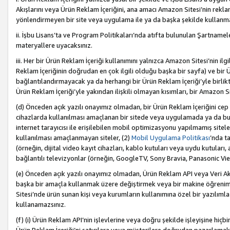
Akışlarını veya Ürün Reklam İçeriğini, ana amacı Amazon Sitesi’nin rek
yönlendirmeyen bir site veya uygulama ile ya da başka şekilde kullanm
ii. İşbu Lisans’ta ve Program Politikaları’nda atıfta bulunulan Şartnamel
materyallere uyacaksınız.
iii. Her bir Ürün Reklam İçeriği kullanımını yalnızca Amazon Sitesi’nin ilg
Reklam İçeriğinin doğrudan en çok ilgili olduğu başka bir sayfa) ve bir Ü
bağlantılandırmayacak ya da herhangi bir Ürün Reklam İçeriği’yle birli
Ürün Reklam İçeriği’yle yakından ilişkili olmayan kısımları, bir Amazon Sit
(d) Önceden açık yazılı onayımız olmadan, bir Ürün Reklam İçeriğini cep 
cihazlarda kullanılması amaçlanan bir sitede veya uygulamada ya da bunl
internet tarayıcısı ile erişilebilen mobil optimizasyonu yapılmamış sitel
kullanılması amaçlanmayan siteler, (2)
Mobil Uygulama Politikası
’nda t
(örneğin, dijital video kayıt cihazları, kablo kutuları veya uydu kutuları,
bağlantılı televizyonlar (örneğin, GoogleTV, Sony Bravia, Panasonic Vier
(e) Önceden açık yazılı onayımız olmadan, Ürün Reklam API veya Veri Ak
başka bir amaçla kullanmak üzere değiştirmek veya bir makine öğrenim
Sitesi’nde ürün sunan kişi veya kurumların kullanımına özel bir yazılım
kullanamazsınız.
(f) (i) Ürün Reklam API’nin işlevlerine veya doğru şekilde işleyişine h