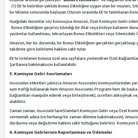
(1) Ek’te belirtilen şekilde Bonus Etkinliğine uygun olan bir müşteri, S
bu tıklama sonucunda başlayan Oturum sırasında Ek’te tanımlanan bon
Aşağıdaki durumlar söz konusuysa Amazon, Özel Komisyon Geliri öde
Bonus Etkinliğinin geçersiz kılındığı bir ihlal veya kötüye kullanım dur
yazılımlar kullanılması, tekrarlayan Bonus Etkinlikleri veya Sitenizdek
Amazon, her bir durumda, bir Bonus Etkinliğinin gerçekten gerçekleşip 
takdirine göre belirleme hakkını saklı tutar.
Ek’te listelenen bonusa özel ana sayfalara yönlendiren Özel Bağlantılar, 
Şartlarına bakılmaksızın kullanılabilir.
5. Komisyon Geliri Sınırlamaları
Associates etiketleri yalnızca Amazon Associates komisyonlarından yarar
aynı trafiği kullanarak hem Amazon Associates Programı hem de başka b
bağlantıları manipüle ederek veya birleştirerek), ücretleri alıkoymak 
alabiliriz.
Zaman zaman, Associate’larınStandart Komisyon Geliri veya Özel Komisy
vermemek adına (ve herhangi bir zaman dilimine bakılmaksızın), Amazon
durdurma veya değiştirme hakkını saklı tuttuğunu belirtiriz. Komisyon Gel
6. Komisyon Gelirlerinin Raporlanması ve Ödemeler