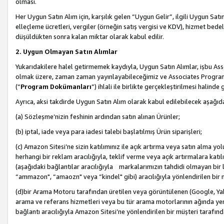
olması.
Her Uygun Satın Alım için, karşılık gelen “Uygun Gelir”, ilgili Uygun Satın
elleçleme ücretleri, vergiler (örneğin satış vergisi ve KDV), hizmet bedell
düşüldükten sonra kalan miktar olarak kabul edilir.
2. Uygun Olmayan Satın Alımlar
Yukarıdakilere halel getirmemek kaydıyla, Uygun Satın Alımlar, işbu Ass
olmak üzere, zaman zaman yayınlayabileceğimiz ve Associates Programı’
(“
Program Dokümanları
”) ihlali ile birlikte gerçekleştirilmesi halinde
Ayrıca, aksi takdirde Uygun Satın Alım olarak kabul edilebilecek aşağıda
(a) Sözleşme’nizin feshinin ardından satın alınan Ürünler;
(b) iptal, iade veya para iadesi talebi başlatılmış Ürün siparişleri;
(c) Amazon Sitesi’ne sizin katılımınız ile açık artırma veya satın alma yol
herhangi bir reklam aracılığıyla, teklif verme veya açık artırmalara ka
(aşağıdaki bağlantılar aracılığıyla markalarımızın tahdidi olmayan bir lis
“ammazon", “amaozn" veya “kindel" gibi) aracılığıyla yönlendirilen bir 
(d)bir Arama Motoru tarafından üretilen veya görüntülenen (Google, Ya
arama ve referans hizmetleri veya bu tür arama motorlarının ağında yer 
bağlantı aracılığıyla Amazon Sitesi’ne yönlendirilen bir müşteri tarafınd