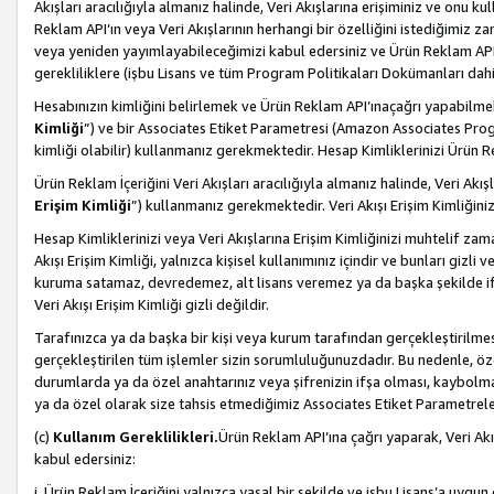
Akışları aracılığıyla almanız halinde, Veri Akışlarına erişiminiz ve onu k
Reklam API’ın veya Veri Akışlarının herhangi bir özelliğini istediğimiz
veya yeniden yayımlayabileceğimizi kabul edersiniz ve Ürün Reklam API’a v
gerekliliklere (işbu Lisans ve tüm Program Politikaları Dokümanları da
Hesabınızın kimliğini belirlemek ve Ürün Reklam API’ınaçağrı yapabilmek i
Kimliği
”) ve bir Associates Etiket Parametresi (Amazon Associates Prog
kimliği olabilir) kullanmanız gerekmektedir. Hesap Kimliklerinizi Ürün R
Ürün Reklam İçeriğini Veri Akışları aracılığıyla almanız halinde, Veri Akış
Erişim Kimliği
”) kullanmanız gerekmektedir. Veri Akışı Erişim Kimliğiniz
Hesap Kimliklerinizi veya Veri Akışlarına Erişim Kimliğinizi muhtelif zama
Akışı Erişim Kimliği, yalnızca kişisel kullanımınız içindir ve bunları giz
kuruma satamaz, devredemez, alt lisans veremez ya da başka şekilde ifşa
Veri Akışı Erişim Kimliği gizli değildir.
Tarafınızca ya da başka bir kişi veya kurum tarafından gerçekleştirilmes
gerçekleştirilen tüm işlemler sizin sorumluluğunuzdadır. Bu nedenle, öze
durumlarda ya da özel anahtarınız veya şifrenizin ifşa olması, kaybolmas
ya da özel olarak size tahsis etmediğimiz Associates Etiket Parametreleri
(c)
Kullanım Gereklilikleri.
Ürün Reklam API’ına çağrı yaparak, Veri Akı
kabul edersiniz:
i. Ürün Reklam İçeriğini yalnızca yasal bir şekilde ve işbu Lisans’a uygun