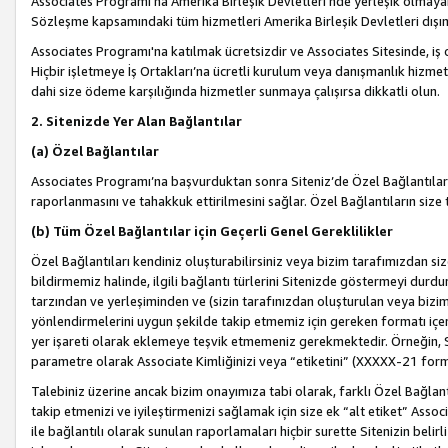
Associates Programı’na Amerika Birleşik Devletleri’nde yerleşik olmayan b
Sözleşme kapsamındaki tüm hizmetleri Amerika Birleşik Devletleri dışınd
Associates Programı'na katılmak ücretsizdir ve Associates Sitesinde, iş
Hiçbir işletmeye İş Ortakları’na ücretli kurulum veya danışmanlık hizme
dahi size ödeme karşılığında hizmetler sunmaya çalışırsa dikkatli olun.
2. Sitenizde Yer Alan Bağlantılar
(a) Özel Bağlantılar
Associates Programı’na başvurduktan sonra Siteniz’de Özel Bağlantılara y
raporlanmasını ve tahakkuk ettirilmesini sağlar. Özel Bağlantıların size
(b) Tüm Özel Bağlantılar için Geçerli Genel Gereklilikler
Özel Bağlantıları kendiniz oluşturabilirsiniz veya bizim tarafımızdan size
bildirmemiz halinde, ilgili bağlantı türlerini Sitenizde göstermeyi durdu
tarzından ve yerleşiminden ve (sizin tarafınızdan oluşturulan veya bizi
yönlendirmelerini uygun şekilde takip etmemiz için gereken formatı içer
yer işareti olarak eklemeye teşvik etmemeniz gerekmektedir. Örneğin, 
parametre olarak Associate Kimliğinizi veya “etiketini” (XXXXX-21 for
Talebiniz üzerine ancak bizim onayımıza tabi olarak, farklı Özel Bağlantı
takip etmenizi ve iyileştirmenizi sağlamak için size ek “alt etiket” Assoc
ile bağlantılı olarak sunulan raporlamaları hiçbir surette Sitenizin belirli 