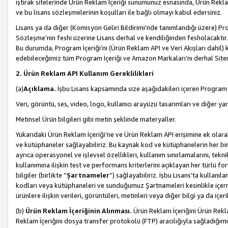
iştirak sitelerinde Ürün Reklam İçeriği sunumunuz esnasında, Ürün Reklam 
ve bu lisans sözleşmelerinin koşulları ile bağlı olmayı kabul edersiniz.
Lisans ya da diğer (Komisyon Geliri Bildirimi’nde tanımlandığı üzer
Sözleşme’nin feshi üzerine Lisans derhal ve kendiliğinden fesholacaktır.
Bu durumda, Program İçeriği’ni (Ürün Reklam API ve Veri Akışları dahil
edebileceğimiz tüm Program İçeriği ve Amazon Markaları’nı derhal Siteni
2. Ürün Reklam API Kullanım Gereklilikleri
(a)
Açıklama.
İşbu Lisans kapsamında size aşağıdakileri içeren Program İ
Veri, görüntü, ses, video, logo, kullanıcı arayüzü tasarımları ve diğer ya
Metinsel Ürün bilgileri gibi metin şeklinde materyaller.
Yukarıdaki Ürün Reklam İçeriği’ne ve Ürün Reklam API erişimine ek olar
ve kütüphaneler sağlayabiliriz. Bu kaynak kod ve kütüphanelerin her biri s
ayrıca operasyonel ve işlevsel özellikleri, kullanım sınırlamalarını, tekn
kullanımına ilişkin test ve performans kriterlerini açıklayan her türlü fo
bilgiler (birlikte “
Şartnameler
”) sağlayabiliriz. İşbu Lisans’ta kullan
kodları veya kütüphaneleri ve sunduğumuz Şartnameleri kesinlikle içerme
ürünlere ilişkin verileri, görüntüleri, metinleri veya diğer bilgi ya da içer
(b)
Ürün Reklam İçeriğinin Alınması.
Ürün Reklam İçeriğini Ürün Rekla
Reklam İçeriğini dosya transfer protokolü (FTP) aracılığıyla sağladığımız 