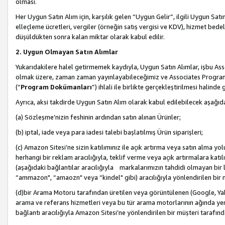
olması.
Her Uygun Satın Alım için, karşılık gelen “Uygun Gelir”, ilgili Uygun Satın
elleçleme ücretleri, vergiler (örneğin satış vergisi ve KDV), hizmet bedell
düşüldükten sonra kalan miktar olarak kabul edilir.
2. Uygun Olmayan Satın Alımlar
Yukarıdakilere halel getirmemek kaydıyla, Uygun Satın Alımlar, işbu Ass
olmak üzere, zaman zaman yayınlayabileceğimiz ve Associates Programı’
(“
Program Dokümanları
”) ihlali ile birlikte gerçekleştirilmesi halinde
Ayrıca, aksi takdirde Uygun Satın Alım olarak kabul edilebilecek aşağıda
(a) Sözleşme’nizin feshinin ardından satın alınan Ürünler;
(b) iptal, iade veya para iadesi talebi başlatılmış Ürün siparişleri;
(c) Amazon Sitesi’ne sizin katılımınız ile açık artırma veya satın alma yol
herhangi bir reklam aracılığıyla, teklif verme veya açık artırmalara ka
(aşağıdaki bağlantılar aracılığıyla markalarımızın tahdidi olmayan bir lis
“ammazon", “amaozn" veya “kindel" gibi) aracılığıyla yönlendirilen bir 
(d)bir Arama Motoru tarafından üretilen veya görüntülenen (Google, Ya
arama ve referans hizmetleri veya bu tür arama motorlarının ağında yer 
bağlantı aracılığıyla Amazon Sitesi’ne yönlendirilen bir müşteri tarafınd