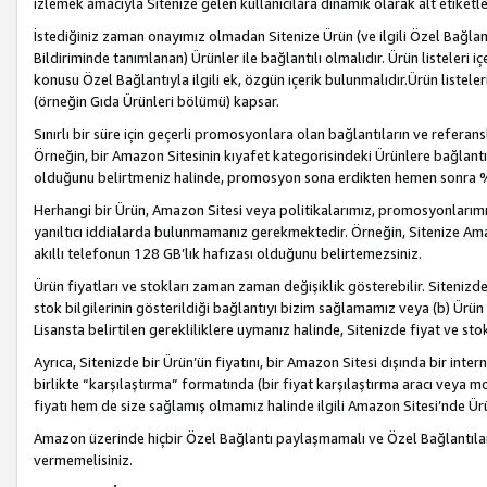
izlemek amacıyla Sitenize gelen kullanıcılara dinamik olarak alt etiketl
İstediğiniz zaman onayımız olmadan Sitenize Ürün (ve ilgili Özel Bağlantı
Bildiriminde tanımlanan) Ürünler ile bağlantılı olmalıdır. Ürün listeleri
konusu Özel Bağlantıyla ilgili ek, özgün içerik bulunmalıdır.Ürün listele
(örneğin Gıda Ürünleri bölümü) kapsar.
Sınırlı bir süre için geçerli promosyonlara olan bağlantıların ve refera
Örneğin, bir Amazon Sitesinin kıyafet kategorisindeki Ürünlere bağlant
olduğunu belirtmeniz halinde, promosyon sona erdikten hemen sonra %15
Herhangi bir Ürün, Amazon Sitesi veya politikalarımız, promosyonlarımız
yanıltıcı iddialarda bulunmamanız gerekmektedir. Örneğin, Sitenize Amazon
akıllı telefonun 128 GB’lık hafızası olduğunu belirtemezsiniz.
Ürün fiyatları ve stokları zaman zaman değişiklik gösterebilir. Sitenizde 
stok bilgilerinin gösterildiği bağlantıyı bizim sağlamamız veya (b) Ürün f
Lisansta belirtilen gerekliliklere uymanız halinde, Sitenizde fiyat ve stok 
Ayrıca, Sitenizde bir Ürün’ün fiyatını, bir Amazon Sitesi dışında bir inte
birlikte “karşılaştırma” formatında (bir fiyat karşılaştırma aracı veya 
fiyatı hem de size sağlamış olmamız halinde ilgili Amazon Sitesi’nde Ür
Amazon üzerinde hiçbir Özel Bağlantı paylaşmamalı ve Özel Bağlantılar
vermemelisiniz.