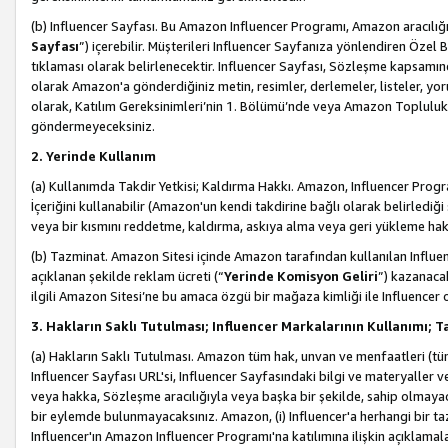
(b) Influencer Sayfası. Bu Amazon Influencer Programı, Amazon aracılığı
Sayfası
”) içerebilir. Müşterileri Influencer Sayfanıza yönlendiren Özel B
tıklaması olarak belirlenecektir. Influencer Sayfası, Sözleşme kapsamınd
olarak Amazon'a gönderdiğiniz metin, resimler, derlemeler, listeler, yorum
olarak, Katılım Gereksinimleri’nin 1. Bölümü’nde veya Amazon Topluluk Ku
göndermeyeceksiniz.
2. Yerinde Kullanım
(a) Kullanımda Takdir Yetkisi; Kaldırma Hakkı. Amazon, Influencer Progra
İçeriğini kullanabilir (Amazon'un kendi takdirine bağlı olarak belirledi
veya bir kısmını reddetme, kaldırma, askıya alma veya geri yükleme hakkı
(b) Tazminat. Amazon Sitesi içinde Amazon tarafından kullanılan Influencer
açıklanan şekilde reklam ücreti (“
Yerinde Komisyon Geliri
”) kazanaca
ilgili Amazon Sitesi’ne bu amaca özgü bir mağaza kimliği ile Influencer 
3. Hakların Saklı Tutulması; Influencer Markalarının Kullanımı;
(a) Hakların Saklı Tutulması. Amazon tüm hak, unvan ve menfaatleri (tüm 
Influencer Sayfası URL'si, Influencer Sayfasındaki bilgi ve materyaller
veya hakka, Sözleşme aracılığıyla veya başka bir şekilde, sahip olmayac
bir eylemde bulunmayacaksınız. Amazon, (i) Influencer'a herhangi bir t
Influencer'ın Amazon Influencer Programı'na katılımına ilişkin açıklamal