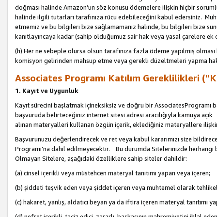
doğması halinde Amazon’un söz konusu ödemelere ilişkin hiçbir soru
halinde ilgili tutarları tarafınıza rücu edebileceğini kabul edersiniz. Muh
etmemiz ve bu bilgileri bize sağlamamanız halinde, bu bilgileri bize su
kanıtlayıncaya kadar (sahip olduğumuz sair hak veya yasal çarelere ek 
(h) Her ne sebeple olursa olsun tarafınıza fazla ödeme yapılmış olması 
komisyon gelirinden mahsup etme veya gerekli düzeltmeleri yapma hakkı
Associates Programı Katılım Gereklilikleri ("Ka
1. Kayıt ve Uygunluk
Kayıt sürecini başlatmak içineksiksiz ve doğru bir AssociatesProgramı ba
başvuruda belirteceğiniz internet sitesi adresi aracılığıyla kamuya aç
alınan materyalleri kullanan özgün içerik, eklediğiniz materyallere ilişk
Başvurunuzu değerlendirecek ve ret veya kabul kararımızı size bildirece
Programı’na dahil edilmeyecektir. Bu durumda Sitelerinizde herhangi b
Olmayan Sitelere, aşağıdaki özelliklere sahip siteler dahildir:
(a) cinsel içerikli veya müstehcen materyal tanıtımı yapan veya içeren;
(b) şiddeti teşvik eden veya şiddet içeren veya muhtemel olarak tehlikel
(c) hakaret, yanlış, aldatıcı beyan ya da iftira içeren materyal tanıtımı y
(d) nefret içerikli, taciz edici, zararlı, başkasının mahremiyetini ihlal eden