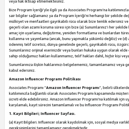
veya hak iktisap etmemektesiniz.
Bize Program İçeriği’yle ilgili ya da Associates Programı’na katılımınızla 
sair bilgiler sağlamanız ya da Program İçeriği’ni herhangi bir şekilde değ
mülkiyet ve menfaatleri gayrikabili rücu olarak bize temlik edersiniz v
geçerli olan azami koruma süresi için bize (a) Sunumlarınız’ı her şekild
amaç için uyarlama, değiştirme, yeniden formatlama ve bunlardan türev e
kullanma ve yayımlama (ancak, bunu yapmakla yükümlü değiliz) ve (d) aşağ
ödenmiş telif ücretsiz, dünya genelinde geçerli, gayrikabili rücu, özgürce 
Sunumlarınız orijinal eserinizdir veya bunları hukuka uygun olarak elde et
sahip olduğumuz hakları kullanmamız, telif hakları dahil, hiçbir kişi vey
Sunumlarınıza ilişkin haklarımızı belgelememiz, tamamlamamız veya geç
kabul edersiniz.
Amazon Influencer Programı Politikası
Associates Programı “
Amazon Influencer Programı
”, belirli ülkele
katılımınızla bağlantılı olarak Associates Programı kapsamında müşteri 
ücreti elde edebilirsiniz. Amazon Influencer Programı'na katılmak için u
karşılamalı, kayıt sürecini tamamlamalı ve bu Influencer Programı Politi
1. Kayıt Bilgileri; Influencer Sayfası.
(a) Kayıt Bilgileri. Influencer olarak kaydolmak için, sosyal medya varlık
gereksinimlerini tamamlamanız gerekmektedir.