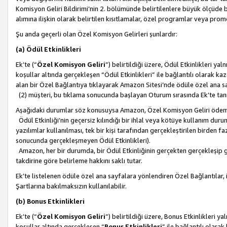
Komisyon Geliri Bildirimi’nin 2. bölümünde belirtilenlere büyük ölçüde 
alımına ilişkin olarak belirtilen kısıtlamalar, özel programlar veya pro
Şu anda geçerli olan Özel Komisyon Gelirleri şunlardır:
(a) Ödül Etkinlikleri
Ek’te (“
Özel Komisyon Geliri
”) belirtildiği üzere, Ödül Etkinlikleri ya
koşullar altında gerçekleşen “Ödül Etkinlikleri” ile bağlantılı olarak kaza
alan bir Özel Bağlantıya tıklayarak Amazon Sitesi’nde ödüle özel ana s
(2) müşteri, bu tıklama sonucunda başlayan Oturum sırasında Ek’te ta
Aşağıdaki durumlar söz konusuysa Amazon, Özel Komisyon Geliri öde
Ödül Etkinliği’nin geçersiz kılındığı bir ihlal veya kötüye kullanım dur
yazılımlar kullanılması, tek bir kişi tarafından gerçekleştirilen birden f
sonucunda gerçekleşmeyen Ödül Etkinlikleri).
Amazon, her bir durumda, bir Ödül Etkinliğinin gerçekten gerçekleşip 
takdirine göre belirleme hakkını saklı tutar.
Ek’te listelenen ödüle özel ana sayfalara yönlendiren Özel Bağlantılar, i
Şartlarına bakılmaksızın kullanılabilir.
(b) Bonus Etkinlikleri
Ek’te (“
Özel Komisyon Geliri
”) belirtildiği üzere, Bonus Etkinlikleri 
koşullar altında gerçekleşen “
Bonus Etkinlikleri
” ile bağlantılı olarak 