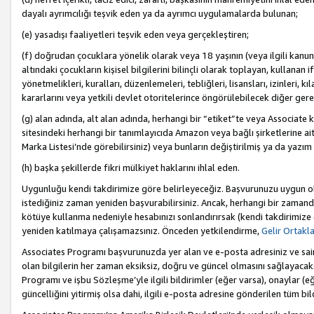
dayalı ayrımcılığı teşvik eden ya da ayrımcı uygulamalarda bulunan;
(e) yasadışı faaliyetleri teşvik eden veya gerçekleştiren;
(f) doğrudan çocuklara yönelik olarak veya 18 yaşının (veya ilgili kanun
altındaki çocukların kişisel bilgilerini bilinçli olarak toplayan, kullana
yönetmelikleri, kuralları, düzenlemeleri, tebliğleri, lisansları, izinleri, k
kararlarını veya yetkili devlet otoritelerince öngörülebilecek diğer gerekl
(g) alan adında, alt alan adında, herhangi bir “etiket”te veya Associate
sitesindeki herhangi bir tanımlayıcıda Amazon veya bağlı şirketlerine ai
Marka Listesi’nde görebilirsiniz) veya bunların değiştirilmiş ya da yazım
(h) başka şekillerde fikri mülkiyet haklarını ihlal eden.
Uygunluğu kendi takdirimize göre belirleyeceğiz. Başvurunuzu uygun o
istediğiniz zaman yeniden başvurabilirsiniz. Ancak, herhangi bir zaman
kötüye kullanma nedeniyle hesabınızı sonlandırırsak (kendi takdirimiz
yeniden katılmaya çalışamazsınız. Önceden yetkilendirme,
Gelir Ortakl
Associates Programı başvurunuzda yer alan ve e-posta adresiniz ve sair ileti
olan bilgilerin her zaman eksiksiz, doğru ve güncel olmasını sağlayacaks
Programı ve işbu Sözleşme’yle ilgili bildirimler (eğer varsa), onaylar (eğ
güncelliğini yitirmiş olsa dahi, ilgili e-posta adresine gönderilen tüm bil