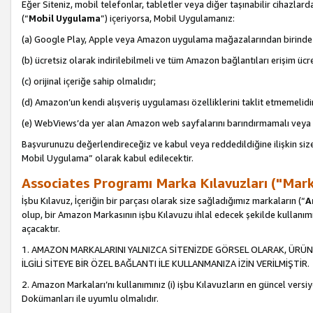
Eğer Siteniz, mobil telefonlar, tabletler veya diğer taşınabilir cihazlar
(“
Mobil Uygulama
”) içeriyorsa, Mobil Uygulamanız:
(a) Google Play, Apple veya Amazon uygulama mağazalarından birinde 
(b) ücretsiz olarak indirilebilmeli ve tüm Amazon bağlantıları erişim ücre
(c) orijinal içeriğe sahip olmalıdır;
(d) Amazon’un kendi alışveriş uygulaması özelliklerini taklit etmemelidi
(e) WebViews’da yer alan Amazon web sayfalarını barındırmamalı veya
Başvurunuzu değerlendireceğiz ve kabul veya reddedildiğine ilişkin si
Mobil Uygulama” olarak kabul edilecektir.
Associates Programı Marka Kılavuzları ("Mark
İşbu Kılavuz, İçeriğin bir parçası olarak size sağladığımız markaların (“
A
olup, bir Amazon Markasının işbu Kılavuzu ihlal edecek şekilde kullanım
açacaktır.
1. AMAZON MARKALARINI YALNIZCA SİTENİZDE GÖRSEL OLARAK, ÜRÜN
İLGİLİ SİTEYE BİR ÖZEL BAĞLANTI İLE KULLANMANIZA İZİN VERİLMİŞTİR.
2. Amazon Markaları’nı kullanımınız (i) işbu Kılavuzların en güncel versiy
Dokümanları ile uyumlu olmalıdır.