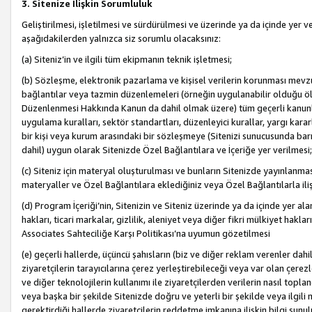
3. Sitenize İlişkin Sorumluluk
Geliştirilmesi, işletilmesi ve sürdürülmesi ve üzerinde ya da içinde yer ve
aşağıdakilerden yalnızca siz sorumlu olacaksınız:
(a) Siteniz’in ve ilgili tüm ekipmanın teknik işletmesi;
(b) Sözleşme, elektronik pazarlama ve kişisel verilerin korunması mevzua
bağlantılar veya tazmin düzenlemeleri (örneğin uygulanabilir olduğu ölç
Düzenlenmesi Hakkında Kanun da dahil olmak üzere) tüm geçerli kanunlar, y
uygulama kuralları, sektör standartları, düzenleyici kurallar, yargı kararl
bir kişi veya kurum arasındaki bir sözleşmeye (Sitenizi sunucusunda barı
dahil) uygun olarak Sitenizde Özel Bağlantılara ve İçeriğe yer verilmesi;
(c) Siteniz için materyal oluşturulması ve bunların Sitenizde yayınlanmas
materyaller ve Özel Bağlantılara eklediğiniz veya Özel Bağlantılarla ili
(d) Program İçeriği’nin, Sitenizin ve Siteniz üzerinde ya da içinde yer al
hakları, ticari markalar, gizlilik, aleniyet veya diğer fikri mülkiyet hak
Associates Sahteciliğe Karşı Politikası’na uyumun gözetilmesi
(e) geçerli hallerde, üçüncü şahısların (biz ve diğer reklam verenler dah
ziyaretçilerin tarayıcılarına çerez yerleştirebileceği veya var olan çerezler
ve diğer teknolojilerin kullanımı ile ziyaretçilerden verilerin nasıl toplandı
veya başka bir şekilde Sitenizde doğru ve yeterli bir şekilde veya ilgili 
gerektirdiği hallerde ziyaretçilerin reddetme imkanına ilişkin bilgi sunul