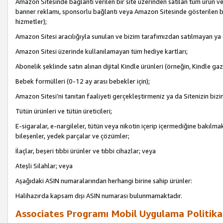
Amazon Sitesinde bağlantı verilen bir site üzerinden satılan tüm ürün ve
banner reklamı, sponsorlu bağlantı veya Amazon Sitesinde gösterilen başk
hizmetler);
Amazon Sitesi aracılığıyla sunulan ve bizim tarafımızdan satılmayan ya
Amazon Sitesi üzerinde kullanılamayan tüm hediye kartları;
Abonelik şeklinde satın alınan dijital Kindle ürünleri (örneğin, Kindle gaz
Bebek formülleri (0-12 ay arası bebekler için);
Amazon Sitesi’ni tanıtan faaliyeti gerçekleştirmeniz ya da Sitenizin bizi
Tütün ürünleri ve tütün üreticileri;
E-sigaralar, e-nargileler, tütün veya nikotin içerip içermediğine bakılmaks
bileşenler, yedek parçalar ve çözümler;
İlaçlar, beşeri tıbbi ürünler ve tıbbi cihazlar; veya
Ateşli Silahlar; veya
Aşağıdaki ASIN numaralarından herhangi birine sahip ürünler:
Halihazırda kapsam dışı ASIN numarası bulunmamaktadır.
Associates Programı Mobil Uygulama Politika