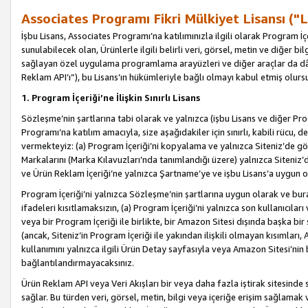
Associates Programı Fikri Mülkiyet Lisansı ("L
İşbu Lisans, Associates Programı’na katılımınızla ilgili olarak Program İ
sunulabilecek olan, Ürünlerle ilgili belirli veri, görsel, metin ve diğer bilg
sağlayan özel uygulama programlama arayüzleri ve diğer araçlar da dâh
Reklam API’ı”), bu Lisans’ın hükümleriyle bağlı olmayı kabul etmiş olurs
1. Program İçeriği’ne İlişkin Sınırlı Lisans
Sözleşme’nin şartlarına tabi olarak ve yalnızca (işbu Lisans ve diğer Pr
Programı’na katılım amacıyla, size aşağıdakiler için sınırlı, kabili rücu, 
vermekteyiz: (a) Program İçeriği’ni kopyalama ve yalnızca Siteniz’de gö
Markalarını (Marka Kılavuzları’nda tanımlandığı üzere) yalnızca Siteniz’
ve Ürün Reklam İçeriği’ne yalnızca Şartname’ye ve işbu Lisans’a uygun 
Program İçeriği’ni yalnızca Sözleşme’nin şartlarına uygun olarak ve bura
ifadeleri kısıtlamaksızın, (a) Program İçeriği’ni yalnızca son kullanıcılar
veya bir Program İçeriği ile birlikte, bir Amazon Sitesi dışında başka bi
(ancak, Siteniz’in Program İçeriği ile yakından ilişkili olmayan kısımları,
kullanımını yalnızca ilgili Ürün Detay sayfasıyla veya Amazon Sitesi’nin 
bağlantılandırmayacaksınız.
Ürün Reklam API veya Veri Akışları bir veya daha fazla iştirak sitesinde s
sağlar. Bu türden veri, görsel, metin, bilgi veya içeriğe erişim sağlama