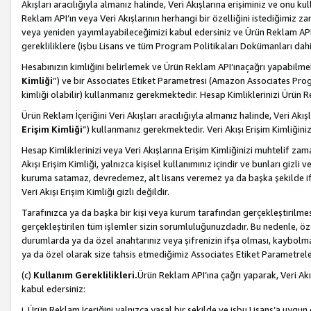
Akışları aracılığıyla almanız halinde, Veri Akışlarına erişiminiz ve onu k
Reklam API’ın veya Veri Akışlarının herhangi bir özelliğini istediğimiz
veya yeniden yayımlayabileceğimizi kabul edersiniz ve Ürün Reklam API’a v
gerekliliklere (işbu Lisans ve tüm Program Politikaları Dokümanları da
Hesabınızın kimliğini belirlemek ve Ürün Reklam API’ınaçağrı yapabilmek i
Kimliği
”) ve bir Associates Etiket Parametresi (Amazon Associates Prog
kimliği olabilir) kullanmanız gerekmektedir. Hesap Kimliklerinizi Ürün R
Ürün Reklam İçeriğini Veri Akışları aracılığıyla almanız halinde, Veri Akış
Erişim Kimliği
”) kullanmanız gerekmektedir. Veri Akışı Erişim Kimliğiniz
Hesap Kimliklerinizi veya Veri Akışlarına Erişim Kimliğinizi muhtelif zama
Akışı Erişim Kimliği, yalnızca kişisel kullanımınız içindir ve bunları giz
kuruma satamaz, devredemez, alt lisans veremez ya da başka şekilde ifşa
Veri Akışı Erişim Kimliği gizli değildir.
Tarafınızca ya da başka bir kişi veya kurum tarafından gerçekleştirilmes
gerçekleştirilen tüm işlemler sizin sorumluluğunuzdadır. Bu nedenle, öze
durumlarda ya da özel anahtarınız veya şifrenizin ifşa olması, kaybolmas
ya da özel olarak size tahsis etmediğimiz Associates Etiket Parametreleri
(c)
Kullanım Gereklilikleri.
Ürün Reklam API’ına çağrı yaparak, Veri Akı
kabul edersiniz:
i. Ürün Reklam İçeriğini yalnızca yasal bir şekilde ve işbu Lisans’a uygun