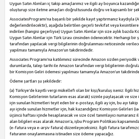
Uygun Satın Alımları iç takip amaçlarımız ve ilgili ay boyunca kazandığ
oluşturup size iletme amaçları doğrultusunda doğru ve kapsamlı bir şek
AssociatesProgramı’na başarılı bir şekilde kayıt yaptırmanız kaydıyla (
değerlendirilecektir), aşağıda belirtilen geçerli tevkifat veya kesintilere
indirilen (hangisi geçerliyse) Uygun Satın Alımlar için size aylık bazda 
Uygun Satın Alımlar için Türk Lirası cinsinden ödenecektir. Herhangi b
tarafından yapılacak vergi bilgilerinin doğrulanması neticesinde verile
yapılması tamamıyla Amazon’un takdirindedir.
Associates Programı’na katılımınız sürecinde Amazon sizden periyodik verg
durumlarda, talep tarihi ile Amazon tarafından vergi bilgilerinin doğru
bir Komisyon Geliri ödemesi yapılması tamamıyla Amazon’un takdirinde
Ödeme şartları şu şekildedir:
(a) Türkiye’de kayıtlı vergi mükellefi olan bir kişi/kuruluş iseniz: İlgili
Komisyon Gelirlerinin tutarlarını esas alarak) sizinle paylaşacak ve siz
için sunulan hizmetleri teyit eden bir e-postayı, ilgili ay için, bu ayı 
ayı içinde sunulan hizmetler için, hak kazandığınız Komisyon Gelirleri (i
üçüncü haftası içinde hesaplanacak ve size özel tanımlayıcı numaranız ile
alan bilgileri esas alarak Amazon’a, işbu Program Politikası kapsamında a
(e-fatura veya e-arşiv fatura) düzenleyeceksiniz. İlgili fatura tarafımı
faturanın onaylanmasına istinaden size ödeme yapacağız.