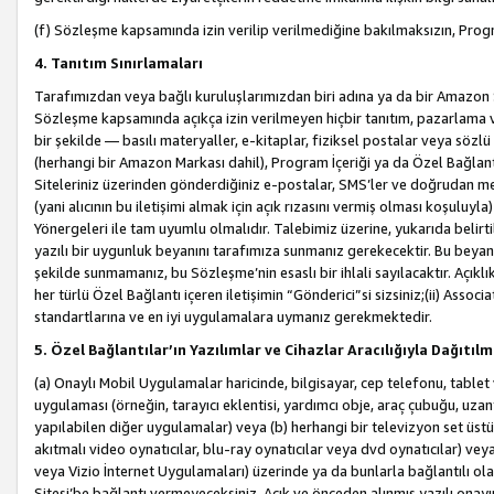
(f) Sözleşme kapsamında izin verilip verilmediğine bakılmaksızın, Progr
4. Tanıtım Sınırlamaları
Tarafımızdan veya bağlı kuruluşlarımızdan biri adına ya da bir Amazon 
Sözleşme kapsamında açıkça izin verilmeyen hiçbir tanıtım, pazarlama v
bir şekilde — basılı materyaller, e-kitaplar, fiziksel postalar veya söz
(herhangi bir Amazon Markası dahil), Program İçeriği ya da Özel Bağlant
Siteleriniz üzerinden gönderdiğiniz e-postalar, SMS’ler ve doğrudan mesaj
(yani alıcının bu iletişimi almak için açık rızasını vermiş olması koşul
Yönergeleri ile tam uyumlu olmalıdır. Talebimiz üzerine, yukarıda belir
yazılı bir uygunluk beyanını tarafımıza sunmanız gerekecektir. Bu beyanı
şekilde sunmamanız, bu Sözleşme’nin esaslı bir ihlali sayılacaktır. Açık
her türlü Özel Bağlantı içeren iletişimin “Gönderici”si sizsiniz;(ii) Asso
standartlarına ve en iyi uygulamalara uymanız gerekmektedir.
5. Özel Bağlantılar’ın Yazılımlar ve Cihazlar Aracılığıyla Dağıtılm
(a) Onaylı Mobil Uygulamalar haricinde, bilgisayar, cep telefonu, tablet 
uygulaması (örneğin, tarayıcı eklentisi, yardımcı obje, araç çubuğu, uzan
yapılabilen diğer uygulamalar) veya (b) herhangi bir televizyon set üstü k
akıtmalı video oynatıcılar, blu-ray oynatıcılar veya dvd oynatıcılar) ve
veya Vizio İnternet Uygulamaları) üzerinde ya da bunlarla bağlantılı o
Sitesi’be bağlantı vermeyeceksiniz. Açık ve önceden alınmış yazılı onay