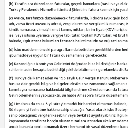
(b) Tarafınızca düzenlenen faturalar, geçerli kanunlara (basılı veya ele
Turkey Perakende Hizmetleri Limited Şirketi’ne fatura kesmek için yasal
(c) Ayrıca, tarafınızca düzenlenecek faturalarda, i) doğru aylık gelir kodu
adı, varsa ticari unvanı, iş adresi, vergi dairesi ve vergi kimlik numarası,
kimlik numarası; v) mal/hizmet tanımı, miktarı, birim fiyatı (KDV hariç)
ise) veya istisna uyarınca vergiye tabi tutar, toplam KDV tutarı; vi) brüt 
halinde, ilgili istisna hükümleri faturada belirtilmelidir ve viii) satılan 
(d) İşbu maddenin önceki paragraflarında belirtilen gerekliliklerden he
işbu maddeye uygun bir fatura düzenlemeniz gerekecektir.
(e) Kazandığınız Komisyon Gelirlerini doğrudan bize bildirdiğiniz banka
sahibinin adını hesapta belirtildiği şekilde bildirmeniz gerekmektedir. 
(f) Türkiye’de ikamet eden ve 193 sayılı Gelir Vergisi Kanunu Mükerrer 
hususa dair gerekli bilgi ve belgeleri eksiksiz ve zamanında sağlamanız
tanımlayıcı numaranız hakkındaki bilgilendirme süreci sonrasında fatur
Geliri ödemelerinizyapılacaktır. Bu halde Amazon’a fatura düzenlemem
(g) Hesabınızda en az 3 yıl süreyle maddi bir hareket olmaması halinde
Sözleşme’yi feshetme hakkına sahip olacağız. Yasal olarak işbu Sözl
sahip olacağımız vergileri kesebilir veya tevkifat uygulayabiliriz. İlgil
kapsamında tarafınıza borçlu olunan tutarlara istinaden eksiksiz ödeme
ancak bununla sınırlı olmamak üzere herhangi bir yasal düzenleme kap