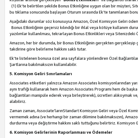
(1) Ek’te belirtilen şekilde Bonus Etkinliğine uygun olan bir müşteri, S
bu tıklama sonucunda başlayan Oturum sırasında Ek’te tanımlanan bon
Aşağıdaki durumlar söz konusuysa Amazon, Özel Komisyon Geliri öde
Bonus Etkinliğinin geçersiz kılındığı bir ihlal veya kötüye kullanım dur
yazılımlar kullanılması, tekrarlayan Bonus Etkinlikleri veya Sitenizdek
Amazon, her bir durumda, bir Bonus Etkinliğinin gerçekten gerçekleşip 
takdirine göre belirleme hakkını saklı tutar.
Ek’te listelenen bonusa özel ana sayfalara yönlendiren Özel Bağlantılar, 
Şartlarına bakılmaksızın kullanılabilir.
5. Komisyon Geliri Sınırlamaları
Associates etiketleri yalnızca Amazon Associates komisyonlarından yarar
aynı trafiği kullanarak hem Amazon Associates Programı hem de başka b
bağlantıları manipüle ederek veya birleştirerek), ücretleri alıkoymak 
alabiliriz.
Zaman zaman, Associate’larınStandart Komisyon Geliri veya Özel Komisy
vermemek adına (ve herhangi bir zaman dilimine bakılmaksızın), Amazon
durdurma veya değiştirme hakkını saklı tuttuğunu belirtiriz. Komisyon Gel
6. Komisyon Gelirlerinin Raporlanması ve Ödemeler