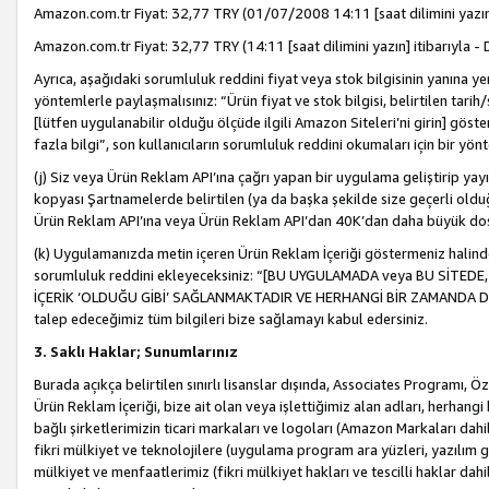
Amazon.com.tr Fiyat: 32,77 TRY (01/07/2008 14:11 [saat dilimini yazın] 
Amazon.com.tr Fiyat: 32,77 TRY (14:11 [saat dilimini yazın] itibarıyla - 
Ayrıca, aşağıdaki sorumluluk reddini fiyat veya stok bilgisinin yanına yer
yöntemlerle paylaşmalısınız: “Ürün fiyat ve stok bilgisi, belirtilen tarih
[lütfen uygulanabilir olduğu ölçüde ilgili Amazon Siteleri’ni girin] göste
fazla bilgi”, son kullanıcıların sorumluluk reddini okumaları için bir yön
(j) Siz veya Ürün Reklam API’ına çağrı yapan bir uygulama geliştirip ya
kopyası Şartnamelerde belirtilen (ya da başka şekilde size geçerli olduğ
Ürün Reklam API’ına veya Ürün Reklam API’dan 40K’dan daha büyük do
(k) Uygulamanızda metin içeren Ürün Reklam İçeriği göstermeniz halinde
sorumluluk reddini ekleyeceksiniz: “[BU UYGULAMADA veya BU SİTEDE,
İÇERİK ‘OLDUĞU GİBİ’ SAĞLANMAKTADIR VE HERHANGİ BİR ZAMANDA DEĞİŞ
talep edeceğimiz tüm bilgileri bize sağlamayı kabul edersiniz.
3. Saklı Haklar; Sunumlarınız
Burada açıkça belirtilen sınırlı lisanslar dışında, Associates Programı, Ö
Ürün Reklam İçeriği, bize ait olan veya işlettiğimiz alan adları, herhangi
bağlı şirketlerimizin ticari markaları ve logoları (Amazon Markaları dah
fikri mülkiyet ve teknolojilere (uygulama program ara yüzleri, yazılım gel
mülkiyet ve menfaatlerimiz (fikri mülkiyet hakları ve tescilli haklar dahil)