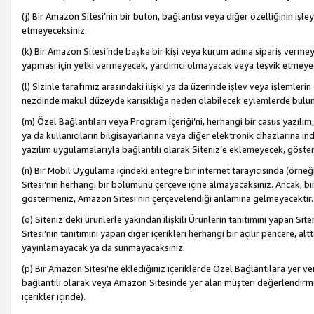
(j) Bir Amazon Sitesi’nin bir buton, bağlantısı veya diğer özelliğinin 
etmeyeceksiniz.
(k) Bir Amazon Sitesi’nde başka bir kişi veya kurum adına sipariş verm
yapması için yetki vermeyecek, yardımcı olmayacak veya teşvik etmeyec
(l) Sizinle tarafımız arasındaki ilişki ya da üzerinde işlev veya işlemler
nezdinde makul düzeyde karışıklığa neden olabilecek eylemlerde bulu
(m) Özel Bağlantıları veya Program İçeriği’ni, herhangi bir casus yazılım,
ya da kullanıcıların bilgisayarlarına veya diğer elektronik cihazlarına 
yazılım uygulamalarıyla bağlantılı olarak Siteniz’e eklemeyecek, göst
(n) Bir Mobil Uygulama içindeki entegre bir internet tarayıcısında (örn
Sitesi’nin herhangi bir bölümünü çerçeve içine almayacaksınız. Ancak, bi
göstermeniz, Amazon Sitesi’nin çerçevelendiği anlamına gelmeyecektir.
(o) Siteniz’deki ürünlerle yakından ilişkili Ürünlerin tanıtımını yapan Si
Sitesi’nin tanıtımını yapan diğer içerikleri herhangi bir açılır pencere, a
yayınlamayacak ya da sunmayacaksınız.
(p) Bir Amazon Sitesi’ne eklediğiniz içeriklerde Özel Bağlantılara yer v
bağlantılı olarak veya Amazon Sitesinde yer alan müşteri değerlendirmele
içerikler içinde).