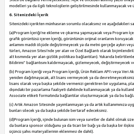
modelleri ya da ilgili teknolojilerin geliştirilmesinde kullanmayacak ve 
6. Sitenizdeki İçerik
Sitenizdeki içerikten münhasıran sorumlu olacaksınız ve aşağıdakileri s
(a)Program İçeriği’ne ekleme ve çıkarma yapmayacak veya Program İçeriği
grafik görüntüsü içeren İçeriği, görüntünün orijinal oranlarını koruyacak
anlamını maddi ölçüde değiştirmeyecek ya da metni gerçeğe aykırı veya y
türleri, Amazon Sitesi’nde yer alan ve Özel Bağlantı olarak biçimlendiril
alt kısmında yer alan gizlilik politikası bağlantıları). Yukarıda belirtilenl
Bildirimi” bağlantısını kaldırmayacak, gizlemeyecek, değiştirmeyecek
(b) Program İçeriği veya Program İçeriği, Ürün Reklam API’ı veya Veri 
yeniden dağıtmayacak, alt lisans vermeyecek ya da devretmeyeceksiniz. Ö
lisans olarak veya başka şekilde vermenizi gerektiren bir uygulama, plat
dışındaki bir pazarlama faaliyeti dahilinde kullanmayacak ya da kullanı
Associate etiketi formatında bağlantılar oluşturmayacak ya da bu bağla
(c) Artık Amazon Sitesinde yayımlanmayan ya da artık kullanımınıza uygu
bunları silecek ya da başka şekilde bertaraf edeceksiniz.
(d)Program İçeriği, içinde bulunan isim veya suretler de dahil olmak üzer
da bunlara sponsor olduğunu ya da ticari bir bağı ya da başka bir ilişki
üçüncü şahıs materyallerinin eklenmesi de dahil).