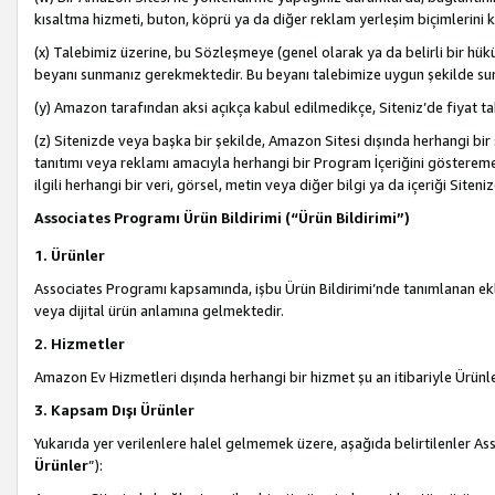
kısaltma hizmeti, buton, köprü ya da diğer reklam yerleşim biçimlerini 
(x) Talebimiz üzerine, bu Sözleşmeye (genel olarak ya da belirli bir hük
beyanı sunmanız gerekmektedir. Bu beyanı talebimize uygun şekilde sunma
(y) Amazon tarafından aksi açıkça kabul edilmedikçe, Siteniz’de fiyat tak
(z) Sitenizde veya başka bir şekilde, Amazon Sitesi dışında herhangi bi
tanıtımı veya reklamı amacıyla herhangi bir Program İçeriğini gösterem
ilgili herhangi bir veri, görsel, metin veya diğer bilgi ya da içeriği Si
Associates Programı Ürün Bildirimi (“Ürün Bildirimi”)
1. Ürünler
Associates Programı kapsamında, işbu Ürün Bildirimi’nde tanımlanan ekle
veya dijital ürün anlamına gelmektedir.
2. Hizmetler
Amazon Ev Hizmetleri dışında herhangi bir hizmet şu an itibariyle Ürünl
3. Kapsam Dışı Ürünler
Yukarıda yer verilenlere halel gelmemek üzere, aşağıda belirtilenler Ass
Ürünler
”):