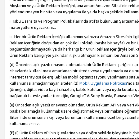
Akışlarını veya Ürün Reklam İçeriğini, ana amacı Amazon Sitesi’nin rek
yönlendirmeyen bir site veya uygulama ile ya da başka şekilde kullanm
ii. İşbu Lisans’ta ve Program Politikaları’nda atıfta bulunulan Şartnamel
materyallere uyacaksınız.
iii. Her bir Ürün Reklam İçeriği kullanımını yalnızca Amazon Sitesi’nin ilg
Reklam İçeriğinin doğrudan en çok ilgili olduğu başka bir sayfa) ve bir Ü
bağlantılandırmayacak ya da herhangi bir Ürün Reklam İçeriği’yle birli
Ürün Reklam İçeriği’yle yakından ilişkili olmayan kısımları, bir Amazon Sit
(d) Önceden açık yazılı onayımız olmadan, bir Ürün Reklam İçeriğini cep 
cihazlarda kullanılması amaçlanan bir sitede veya uygulamada ya da bunl
internet tarayıcısı ile erişilebilen mobil optimizasyonu yapılmamış sitel
kullanılması amaçlanmayan siteler, (2)
Mobil Uygulama Politikası
’nda t
(örneğin, dijital video kayıt cihazları, kablo kutuları veya uydu kutuları,
bağlantılı televizyonlar (örneğin, GoogleTV, Sony Bravia, Panasonic Vier
(e) Önceden açık yazılı onayımız olmadan, Ürün Reklam API veya Veri Ak
başka bir amaçla kullanmak üzere değiştirmek veya bir makine öğrenim
Sitesi’nde ürün sunan kişi veya kurumların kullanımına özel bir yazılım
kullanamazsınız.
(f) (i) Ürün Reklam API’nin işlevlerine veya doğru şekilde işleyişine h