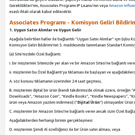
Gereklilikleri’nin, Associates Programı IP Lisansı’nın veya
Amazon Influen
esaslı ihlali olarak kabul edilecektir.
Associates Programı - Komisyon Geliri Bildiri
1. Uygun Satın Alımlar ve Uygun Gelir
Aşağıda belirtilen haller ile bağlantılı “Uygun Satın Alımlar” için (işbu K
Komisyon Geliri Bildirimi’nin 3. maddesinde tanımlanan Standart Komis
(a) Site’nizdeki Özel Bağlantı:
i. bir müşterinin Sitenizde yer alan ve bir Amazon Sitesi’ne bağlantı ver
ii. müşterinin bu Özel Bağlantı’ya tıklaması ile başlayan ve aşağıdakile
A. söz konusu tıklamanın üzerinden 24 saat geçmesi,
B. müşterinin dijital bir ürün (kendi takdirimizde olmak üzere, örneğ
Downloads”, “Amazon Coin”, “Kindle Books”, “Kindle Newspapers”, “Kind
ürün veya Amazon yazılım indirmesi) (“
Dijital Ürün
”) olmayanbir Ürün i
C. müşterinin bir Amazon Sitesi’ne bağlantı veren ancak sizin Özel Bağla
Aşağıdakilerden herhangi birinin gerçekleşmesi:
D. müşterinin Şimdi Al özelliğimiz ile bir Ürün satın alması, veya