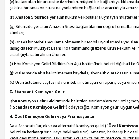
(e) kullanıcıları bir aracı site üzerinden, müşteri bir bağlantıya tıkla
şekilde bir Amazon Sitesi’ne yönlendiren bağlantılar aracılığıyla Amazon
(f) Amazon Sitesi’nde yer alan hüküm ve koşullara uymayan müşteriler t
(g) Sitenizde yer alan Amazon Sitesi bağlantılarının doğru formatlanm
alımları;
(h) Onaylı bir Mobil Uygulama olmayan bir Mobil Uygulama’da yer alan b
(aşağıda Fikri Mülkiyet Lisansı’nda tanımlandığı üzere) Ürün Reklam API
aracılığıyla satın alınan Ürünler;
(i) işbu Komisyon Geliri Bildirimi’nin 4(a) bölümünde belirtildiği hali ile Ö
(j)Sözleşme’de aksi belirtilmemesi kaydıyla, abonelik olarak satın alına
(k) Ürün listeleme sayfasında erişilebilir olmayan ön sipariş veya ön sü
3. Standart Komisyon Geliri
İşbu Komisyon Geliri Bildirim’inde belirtilen sınırlamalara ve Sözleşme
(“
Standart Komisyon Geliri
”) ödeyeceğiz. Komisyon geliri Uygun Ge
4. Özel Komisyon Geliri veya Promosyonlar
Bazı Associate’lar, ek veya alternatif komisyon geliri (“
Özel Komisyon 
belirtilen herhangi bir süreye bakılmaksızın), Amazon, herhangi bir 
veya değiştirme hakkını saklı tutar. Aksi açıkça belirtilmedikçe, bu tür