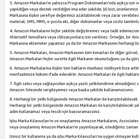
3. Amazon Markaları’nı yalnızca Program Dokümanları’nda açıkça izin ver
yapıldığını veya destek verildiğini ima eder şekilde; (ii) bizi, ürünlerim
Markasına ilişkin şerefiye değerimizi azaltabilecek veya zarar verebilec
material, SMS, MMS, e-posta eki, diğer dokümanlar veya sözlü tanıtıml
4. Amazon Markalarını hiçbir şekilde değiştiremez veya tadil edemezsin
Alternatif temsillere veya stilizasyonlara izin verilmez. Örneğin, bir A
Markasına eklemeler yapamaz ya da bir Amazon Markasının herhangi bir
5. Amazon Markaları, Amazon Markasının tüm kenarları ile diğer görsel, 
Amazon Markaları hiçbir surette ilgili Markanın okunurluğunu ya da görü
6. Amazon Markalarına ilişkin tüm hakların münhasır mülkiyeti bize aitt
menfaatimize hüküm ifade edecektir. Amazon Markaları ile ilgili hakları
7. İlgili satıcı veya sağlayıcıdan açıkça yazılı yetkilendirme almadığınız s
Amazon Sitesinde sergileyemez veya başka şekilde kullanamazsınız.
8. Herhangi bir yetki bölgesinde Amazon Markaları ile karıştırılabilecek
Herhangi bir yetki bölgesinde Amazon Markaları ile karıştırılabilecek şek
adını kullanamaz veya tescili için başvuramazsınız.
İşbu Marka Kılavuzları’nı ve onaylanmış Amazon Markalarını, AssociatesSi
veya onaylanmış Amazon Markaları’nı yayımlayarak, istediğimiz zaman v
İzinsiz bir kullanıma ya da işbu Marka Kılavuzları’na uygun olmayan kul