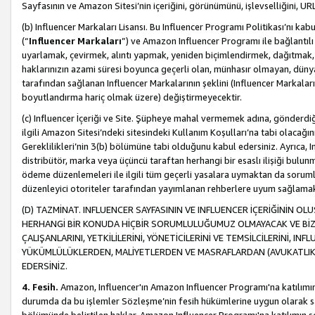
Sayfasının ve Amazon Sitesi’nin içeriğini, görünümünü, işlevselliğini, URL'
(b) Influencer Markaları Lisansı. Bu Influencer Programı Politikası’nı kab
(“
Influencer Markaları
”) ve Amazon Influencer Programı ile bağlantı
uyarlamak, çevirmek, alıntı yapmak, yeniden biçimlendirmek, dağıtmak, il
haklarınızın azami süresi boyunca geçerli olan, münhasır olmayan, dünya
tarafından sağlanan Influencer Markalarının şeklini (Influencer Markal
boyutlandırma hariç olmak üzere) değiştirmeyecektir.
(c) Influencer İçeriği ve Site. Şüpheye mahal vermemek adına, gönderdiğin
ilgili Amazon Sitesi’ndeki sitesindeki Kullanım Koşulları’na tabi olacağı
Gereklilikleri’nin 3(b) bölümüne tabi olduğunu kabul edersiniz. Ayrıca, Inf
distribütör, marka veya üçüncü taraftan herhangi bir esaslı ilişiği bul
ödeme düzenlemeleri ile ilgili tüm geçerli yasalara uymaktan da soruml
düzenleyici otoriteler tarafından yayımlanan rehberlere uyum sağlama
(D) TAZMİNAT. INFLUENCER SAYFASININ VE INFLUENCER İÇERİĞİNİN OL
HERHANGİ BİR KONUDA HİÇBİR SORUMLULUĞUMUZ OLMAYACAK VE BİZİ, B
ÇALIŞANLARINI, YETKİLİLERİNİ, YÖNETİCİLERİNİ VE TEMSİLCİLERİNİ, IN
YÜKÜMLÜLÜKLERDEN, MALİYETLERDEN VE MASRAFLARDAN (AVUKATLIK 
EDERSİNİZ.
4. Fesih.
Amazon, Influencer'ın Amazon Influencer Programı'na katılımını a
durumda da bu işlemler Sözleşme’nin fesih hükümlerine uygun olarak sağl