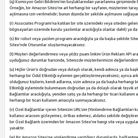
(q) Komisyon Geliri Bildirimi’nin boşluklarından yararlanma girişiminde
Örneğin, bir Amazon Sitesi’ne ait herhangi bir sayfanın, müşterinin tara
açılmasına izin verilmelidir; bunun dışında bir şekilde açılmasını sağlay
(r) Associates Programı’na katılan bir site üzerindeki veya siteden gele
bilgisayarları üzerinde kurulu yazılımlar aracılığıyla olanlar dahil) ya 
(s) Bir robot veya yazılım programı aracılığıyla ya da başka şekilde 
Sitesi’nde Oturumlar oluşturmayacaksınız.
(t) Müşteri değerlendirmesi veya yıldız puanı linkini Ürün Reklam API aracı
uyduğunuz durumlar haricinde, Sitenizde müşterilerimizin değerlendirme
(u) Hiçbir Ürün’ü doğrudan veya dolaylı olarak, kendi adınıza ya da başk
herhangi bir Ödül Etkinliği eylemini gerçekleştirmeyeceksiniz; ayrıca arkada
olduğunuz kişilerin, kendi adlarına, sizin adınıza ya da başka herhangi b
Etkinliği eyleminde bulunmasını doğrudan ya da dolaylı olarak teşvik 
Bağlantılar aracılığıyla, yeniden satış ya da herhangi bir ticari kullanı
herhangi bir ticari kullanım amacıyla sunmayacaksınız.
(v) Özel Bağlantılar içeren Sitenizin URL’sini (Yönlendirme Bağlantıları 
kullanıcı aracısını gizleyemez, örtbas edemez, aldatıcı şekilde değişti
bir Özel Bağlantı üzerinden bir Amazon Sitesi’ne hangi site veya uygula
yasaktır.
(w) Bir Amazon Sitesi’ne yönlendirme yaptığınız durumlarda, bağlantının