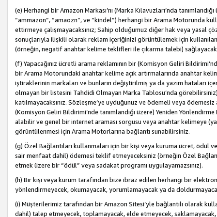
(e) Herhangi bir Amazon Markası’nı (Marka Kılavuzları’nda tanımlandığı ü
“ammazon”, “amaozn”, ve “kindel”) herhangi bir Arama Motorunda kulla
ettirmeye çalışmayacaksınız; Sahip olduğumuz diğer hak veya yasal çöz
sonuçlarıyla ilişkili olarak reklam içeriğinizi görüntülemek için kullanıl
(örneğin, negatif anahtar kelime teklifleri ile çıkarma talebi) sağlayaca
(f) Yapacağınız ücretli arama reklamının bir (Komisyon Geliri Bildirimi’
bir Arama Motorundaki anahtar kelime açık artırmalarında anahtar kelim
iştiraklerinin markaları ve bunların değiştirilmiş ya da yazım hataları iç
olmayan bir listesini Tahdidi Olmayan Marka Tablosu’nda görebilirsiniz)
katılmayacaksınız. Sözleşme’ye uyduğunuz ve ödemeli veya ödemesiz ara
(Komisyon Geliri Bildirimi’nde tanımlandığı üzere) Yeniden Yönlendirme 
alabilir ve genel bir internet araması sorgusu veya anahtar kelimeye (y
görüntülenmesi için Arama Motorlarına bağlantı sunabilirsiniz.
(g) Özel Bağlantıları kullanmaları için bir kişi veya kuruma ücret, ödül 
sair menfaat dahil) ödemesi teklif etmeyeceksiniz (örneğin Özel Bağlantıl
etmek üzere bir “ödül” veya sadakat programı uygulayamazsınız).
(h) Bir kişi veya kurum tarafından bize ibraz edilen herhangi bir elekt
yönlendirmeyecek, okumayacak, yorumlamayacak ya da doldurmayacak
(i) Müşterilerimiz tarafından bir Amazon Sitesi’yle bağlantılı olarak kulla
dahil) talep etmeyecek, toplamayacak, elde etmeyecek, saklamayacak,