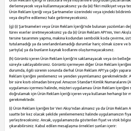
Ürün Reklam İçeriği’ni satıcılara veya müşterilere doğrudan pazarlamak, 
derlemeyecek veya kullanmayacaksınız ya da (iii) fikri mülkiyet veya tesci
Ürün Reklam İçeriği veya Şartnameler üzerindeki veya içindeki bildiri
veya deşifre edilemez hale getirmeyeceksiniz.
(g) (i) Şartnameleri veya Ürün Reklam İçeriği’nde bulunan yazılımları d
türev eserler üretmeyeceksiniz ya da (ii) Ürün Reklam API’nin, Veri Akışla
tersine tasarımını yapma, makina kodundan sembolik koda çevirme, üst
tutulamadığı ya da sınırlandırılamadığı durumlar hariç olmak üzere ve b
şartıyla) ya da bunların kaynak kodlarını oluşturmayacaksınız.
(h) Görüntü içeren Ürün Reklam İçeriği’ni saklamayacak veya ön belleğe 
süreyle saklayabilirsiniz. Görüntü içermeyen diğer Ürün Reklam İçeriğin
durumda, ilgili sürenin sonunda derhal Ürün Reklam API’ya çağrı yaparak
Reklam İçeriğini yenilemeniz ve yeniden yayımlamanız gerekmektedir. Ak
bir süre kısıtı olmadan bireysel Amazon Standart Kimlik Numaralarını (AS
uygulaması içermesi halinde, müşteri uygulaması Ürün Reklam İçeriğin
doğrulamak için Ürün Reklam İçeriği içeren veya kullanan herhangi bir m
gerekmektedir.
(i) Ürün Reklam İçeriğini bir Veri Akışı’ndan almanız ya da Ürün Reklam
saatte bir kez olacak şekilde yenilememeniz halinde uygulamanızın fiya
yerleştireceksiniz. Ancak, uygulamanızda gösterilen fiyat ve stok bilgis
çıkarabilirsiniz. Kabul edilen mesajlaşma örnekleri şunları içerir: