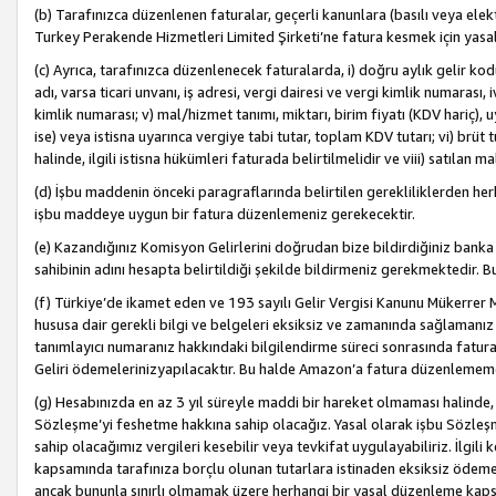
(b) Tarafınızca düzenlenen faturalar, geçerli kanunlara (basılı veya ele
Turkey Perakende Hizmetleri Limited Şirketi’ne fatura kesmek için yasal
(c) Ayrıca, tarafınızca düzenlenecek faturalarda, i) doğru aylık gelir kodu
adı, varsa ticari unvanı, iş adresi, vergi dairesi ve vergi kimlik numarası,
kimlik numarası; v) mal/hizmet tanımı, miktarı, birim fiyatı (KDV hariç)
ise) veya istisna uyarınca vergiye tabi tutar, toplam KDV tutarı; vi) brüt 
halinde, ilgili istisna hükümleri faturada belirtilmelidir ve viii) satılan 
(d) İşbu maddenin önceki paragraflarında belirtilen gerekliliklerden he
işbu maddeye uygun bir fatura düzenlemeniz gerekecektir.
(e) Kazandığınız Komisyon Gelirlerini doğrudan bize bildirdiğiniz banka
sahibinin adını hesapta belirtildiği şekilde bildirmeniz gerekmektedir. 
(f) Türkiye’de ikamet eden ve 193 sayılı Gelir Vergisi Kanunu Mükerrer 
hususa dair gerekli bilgi ve belgeleri eksiksiz ve zamanında sağlamanız
tanımlayıcı numaranız hakkındaki bilgilendirme süreci sonrasında fatur
Geliri ödemelerinizyapılacaktır. Bu halde Amazon’a fatura düzenlemem
(g) Hesabınızda en az 3 yıl süreyle maddi bir hareket olmaması halinde
Sözleşme’yi feshetme hakkına sahip olacağız. Yasal olarak işbu Sözl
sahip olacağımız vergileri kesebilir veya tevkifat uygulayabiliriz. İlgil
kapsamında tarafınıza borçlu olunan tutarlara istinaden eksiksiz ödeme
ancak bununla sınırlı olmamak üzere herhangi bir yasal düzenleme kap