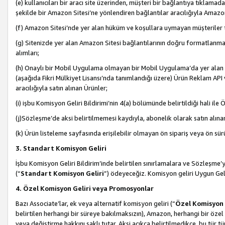
(e) kullanıcıları bir aracı site üzerinden, müşteri bir bağlantıya tıkla
şekilde bir Amazon Sitesi’ne yönlendiren bağlantılar aracılığıyla Amazon
(f) Amazon Sitesi’nde yer alan hüküm ve koşullara uymayan müşteriler t
(g) Sitenizde yer alan Amazon Sitesi bağlantılarının doğru formatlanm
alımları;
(h) Onaylı bir Mobil Uygulama olmayan bir Mobil Uygulama’da yer alan b
(aşağıda Fikri Mülkiyet Lisansı’nda tanımlandığı üzere) Ürün Reklam API
aracılığıyla satın alınan Ürünler;
(i) işbu Komisyon Geliri Bildirimi’nin 4(a) bölümünde belirtildiği hali ile Ö
(j)Sözleşme’de aksi belirtilmemesi kaydıyla, abonelik olarak satın alına
(k) Ürün listeleme sayfasında erişilebilir olmayan ön sipariş veya ön sü
3. Standart Komisyon Geliri
İşbu Komisyon Geliri Bildirim’inde belirtilen sınırlamalara ve Sözleşme
(“
Standart Komisyon Geliri
”) ödeyeceğiz. Komisyon geliri Uygun Ge
4. Özel Komisyon Geliri veya Promosyonlar
Bazı Associate’lar, ek veya alternatif komisyon geliri (“
Özel Komisyon 
belirtilen herhangi bir süreye bakılmaksızın), Amazon, herhangi bir 
veya değiştirme hakkını saklı tutar. Aksi açıkça belirtilmedikçe, bu tür