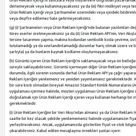
Ürün Reklam İçeriği’ni satıcılara veya müşterilere doğrudan pazarlamak, 
derlemeyecek veya kullanmayacaksınız ya da (iii) fikri mülkiyet veya tesci
Ürün Reklam İçeriği veya Şartnameler üzerindeki veya içindeki bildiri
veya deşifre edilemez hale getirmeyeceksiniz.
(g) (i) Şartnameleri veya Ürün Reklam İçeriği’nde bulunan yazılımları d
türev eserler üretmeyeceksiniz ya da (ii) Ürün Reklam API’nin, Veri Akışla
tersine tasarımını yapma, makina kodundan sembolik koda çevirme, üst
tutulamadığı ya da sınırlandırılamadığı durumlar hariç olmak üzere ve b
şartıyla) ya da bunların kaynak kodlarını oluşturmayacaksınız.
(h) Görüntü içeren Ürün Reklam İçeriği’ni saklamayacak veya ön belleğe 
süreyle saklayabilirsiniz. Görüntü içermeyen diğer Ürün Reklam İçeriğin
durumda, ilgili sürenin sonunda derhal Ürün Reklam API’ya çağrı yaparak
Reklam İçeriğini yenilemeniz ve yeniden yayımlamanız gerekmektedir. Ak
bir süre kısıtı olmadan bireysel Amazon Standart Kimlik Numaralarını (AS
uygulaması içermesi halinde, müşteri uygulaması Ürün Reklam İçeriğin
doğrulamak için Ürün Reklam İçeriği içeren veya kullanan herhangi bir m
gerekmektedir.
(i) Ürün Reklam İçeriğini bir Veri Akışı’ndan almanız ya da Ürün Reklam
saatte bir kez olacak şekilde yenilememeniz halinde uygulamanızın fiya
yerleştireceksiniz. Ancak, uygulamanızda gösterilen fiyat ve stok bilgis
çıkarabilirsiniz. Kabul edilen mesajlaşma örnekleri şunları içerir: