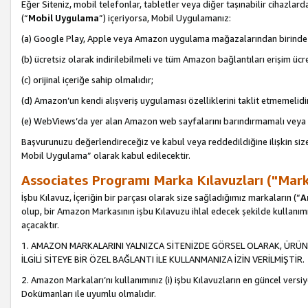
Eğer Siteniz, mobil telefonlar, tabletler veya diğer taşınabilir cihazlar
(“
Mobil Uygulama
”) içeriyorsa, Mobil Uygulamanız:
(a) Google Play, Apple veya Amazon uygulama mağazalarından birinde 
(b) ücretsiz olarak indirilebilmeli ve tüm Amazon bağlantıları erişim ücre
(c) orijinal içeriğe sahip olmalıdır;
(d) Amazon’un kendi alışveriş uygulaması özelliklerini taklit etmemelidi
(e) WebViews’da yer alan Amazon web sayfalarını barındırmamalı veya
Başvurunuzu değerlendireceğiz ve kabul veya reddedildiğine ilişkin si
Mobil Uygulama” olarak kabul edilecektir.
Associates Programı Marka Kılavuzları ("Mark
İşbu Kılavuz, İçeriğin bir parçası olarak size sağladığımız markaların (“
A
olup, bir Amazon Markasının işbu Kılavuzu ihlal edecek şekilde kullanım
açacaktır.
1. AMAZON MARKALARINI YALNIZCA SİTENİZDE GÖRSEL OLARAK, ÜRÜN
İLGİLİ SİTEYE BİR ÖZEL BAĞLANTI İLE KULLANMANIZA İZİN VERİLMİŞTİR.
2. Amazon Markaları’nı kullanımınız (i) işbu Kılavuzların en güncel versiy
Dokümanları ile uyumlu olmalıdır.