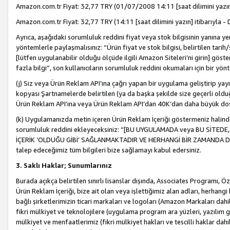
Amazon.com.tr Fiyat: 32,77 TRY (01/07/2008 14:11 [saat dilimini yazın] 
Amazon.com.tr Fiyat: 32,77 TRY (14:11 [saat dilimini yazın] itibarıyla - 
Ayrıca, aşağıdaki sorumluluk reddini fiyat veya stok bilgisinin yanına yer
yöntemlerle paylaşmalısınız: “Ürün fiyat ve stok bilgisi, belirtilen tarih
[lütfen uygulanabilir olduğu ölçüde ilgili Amazon Siteleri’ni girin] göste
fazla bilgi”, son kullanıcıların sorumluluk reddini okumaları için bir yön
(j) Siz veya Ürün Reklam API’ına çağrı yapan bir uygulama geliştirip ya
kopyası Şartnamelerde belirtilen (ya da başka şekilde size geçerli olduğ
Ürün Reklam API’ına veya Ürün Reklam API’dan 40K’dan daha büyük do
(k) Uygulamanızda metin içeren Ürün Reklam İçeriği göstermeniz halinde
sorumluluk reddini ekleyeceksiniz: “[BU UYGULAMADA veya BU SİTEDE,
İÇERİK ‘OLDUĞU GİBİ’ SAĞLANMAKTADIR VE HERHANGİ BİR ZAMANDA DEĞİŞ
talep edeceğimiz tüm bilgileri bize sağlamayı kabul edersiniz.
3. Saklı Haklar; Sunumlarınız
Burada açıkça belirtilen sınırlı lisanslar dışında, Associates Programı, Ö
Ürün Reklam İçeriği, bize ait olan veya işlettiğimiz alan adları, herhangi
bağlı şirketlerimizin ticari markaları ve logoları (Amazon Markaları dah
fikri mülkiyet ve teknolojilere (uygulama program ara yüzleri, yazılım gel
mülkiyet ve menfaatlerimiz (fikri mülkiyet hakları ve tescilli haklar dahil)