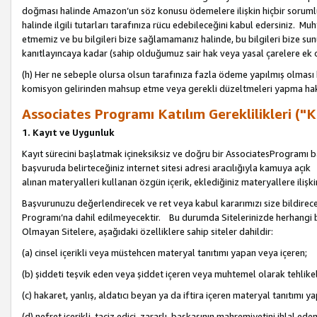
doğması halinde Amazon’un söz konusu ödemelere ilişkin hiçbir soru
halinde ilgili tutarları tarafınıza rücu edebileceğini kabul edersiniz. Muh
etmemiz ve bu bilgileri bize sağlamamanız halinde, bu bilgileri bize su
kanıtlayıncaya kadar (sahip olduğumuz sair hak veya yasal çarelere ek 
(h) Her ne sebeple olursa olsun tarafınıza fazla ödeme yapılmış olması 
komisyon gelirinden mahsup etme veya gerekli düzeltmeleri yapma hakkı
Associates Programı Katılım Gereklilikleri ("Ka
1. Kayıt ve Uygunluk
Kayıt sürecini başlatmak içineksiksiz ve doğru bir AssociatesProgramı ba
başvuruda belirteceğiniz internet sitesi adresi aracılığıyla kamuya aç
alınan materyalleri kullanan özgün içerik, eklediğiniz materyallere ilişk
Başvurunuzu değerlendirecek ve ret veya kabul kararımızı size bildirece
Programı’na dahil edilmeyecektir. Bu durumda Sitelerinizde herhangi b
Olmayan Sitelere, aşağıdaki özelliklere sahip siteler dahildir:
(a) cinsel içerikli veya müstehcen materyal tanıtımı yapan veya içeren;
(b) şiddeti teşvik eden veya şiddet içeren veya muhtemel olarak tehlikel
(c) hakaret, yanlış, aldatıcı beyan ya da iftira içeren materyal tanıtımı y
(d) nefret içerikli, taciz edici, zararlı, başkasının mahremiyetini ihlal eden