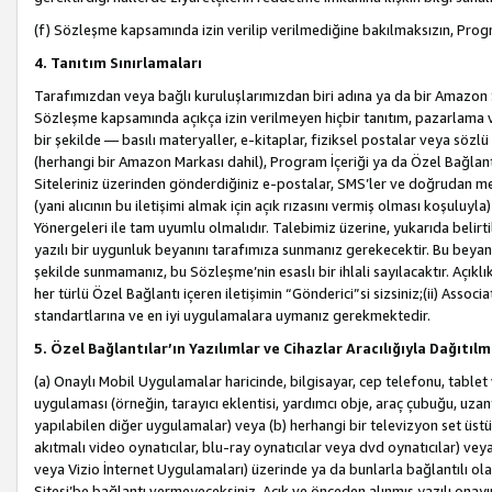
(f) Sözleşme kapsamında izin verilip verilmediğine bakılmaksızın, Progr
4. Tanıtım Sınırlamaları
Tarafımızdan veya bağlı kuruluşlarımızdan biri adına ya da bir Amazon 
Sözleşme kapsamında açıkça izin verilmeyen hiçbir tanıtım, pazarlama v
bir şekilde — basılı materyaller, e-kitaplar, fiziksel postalar veya söz
(herhangi bir Amazon Markası dahil), Program İçeriği ya da Özel Bağlant
Siteleriniz üzerinden gönderdiğiniz e-postalar, SMS’ler ve doğrudan mesaj
(yani alıcının bu iletişimi almak için açık rızasını vermiş olması koşul
Yönergeleri ile tam uyumlu olmalıdır. Talebimiz üzerine, yukarıda belir
yazılı bir uygunluk beyanını tarafımıza sunmanız gerekecektir. Bu beyanı
şekilde sunmamanız, bu Sözleşme’nin esaslı bir ihlali sayılacaktır. Açık
her türlü Özel Bağlantı içeren iletişimin “Gönderici”si sizsiniz;(ii) Asso
standartlarına ve en iyi uygulamalara uymanız gerekmektedir.
5. Özel Bağlantılar’ın Yazılımlar ve Cihazlar Aracılığıyla Dağıtılm
(a) Onaylı Mobil Uygulamalar haricinde, bilgisayar, cep telefonu, tablet 
uygulaması (örneğin, tarayıcı eklentisi, yardımcı obje, araç çubuğu, uzan
yapılabilen diğer uygulamalar) veya (b) herhangi bir televizyon set üstü k
akıtmalı video oynatıcılar, blu-ray oynatıcılar veya dvd oynatıcılar) ve
veya Vizio İnternet Uygulamaları) üzerinde ya da bunlarla bağlantılı o
Sitesi’be bağlantı vermeyeceksiniz. Açık ve önceden alınmış yazılı onay