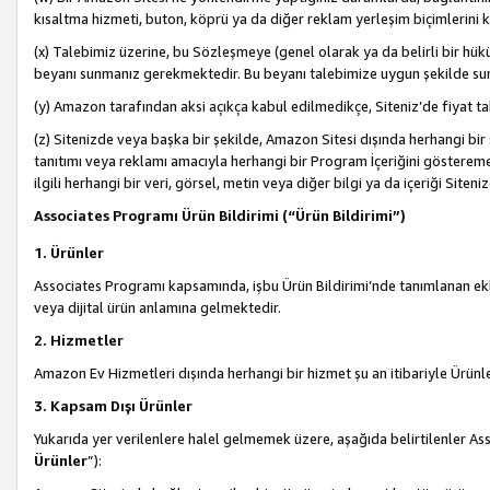
kısaltma hizmeti, buton, köprü ya da diğer reklam yerleşim biçimlerini 
(x) Talebimiz üzerine, bu Sözleşmeye (genel olarak ya da belirli bir hük
beyanı sunmanız gerekmektedir. Bu beyanı talebimize uygun şekilde sunma
(y) Amazon tarafından aksi açıkça kabul edilmedikçe, Siteniz’de fiyat tak
(z) Sitenizde veya başka bir şekilde, Amazon Sitesi dışında herhangi bi
tanıtımı veya reklamı amacıyla herhangi bir Program İçeriğini gösterem
ilgili herhangi bir veri, görsel, metin veya diğer bilgi ya da içeriği Si
Associates Programı Ürün Bildirimi (“Ürün Bildirimi”)
1. Ürünler
Associates Programı kapsamında, işbu Ürün Bildirimi’nde tanımlanan ekle
veya dijital ürün anlamına gelmektedir.
2. Hizmetler
Amazon Ev Hizmetleri dışında herhangi bir hizmet şu an itibariyle Ürünl
3. Kapsam Dışı Ürünler
Yukarıda yer verilenlere halel gelmemek üzere, aşağıda belirtilenler Ass
Ürünler
”):