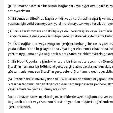
(j) Bir Amazon Sitesi’nin bir buton, bağlantısı veya diğer özelliğinin 
etmeyeceksiniz.
(k) Bir Amazon Sitesi’nde başka bir kişi veya kurum adına sipariş verm
yapması için yetki vermeyecek, yardımcı olmayacak veya teşvik etmeyec
(l) Sizinle tarafımız arasındaki ilişki ya da üzerinde işlev veya işlemler
nezdinde makul düzeyde karışıklığa neden olabilecek eylemlerde bulu
(m) Özel Bağlantıları veya Program İçeriği’ni, herhangi bir casus yazılım,
ya da kullanıcıların bilgisayarlarına veya diğer elektronik cihazlarına 
yazılım uygulamalarıyla bağlantılı olarak Siteniz’e eklemeyecek, göst
(n) Bir Mobil Uygulama içindeki entegre bir internet tarayıcısında (örn
Sitesi’nin herhangi bir bölümünü çerçeve içine almayacaksınız. Ancak, bi
göstermeniz, Amazon Sitesi’nin çerçevelendiği anlamına gelmeyecektir.
(o) Siteniz’deki ürünlerle yakından ilişkili Ürünlerin tanıtımını yapan Si
Sitesi’nin tanıtımını yapan diğer içerikleri herhangi bir açılır pencere, a
yayınlamayacak ya da sunmayacaksınız.
(p) Bir Amazon Sitesi’ne eklediğiniz içeriklerde Özel Bağlantılara yer v
bağlantılı olarak veya Amazon Sitesinde yer alan müşteri değerlendirmele
içerikler içinde).