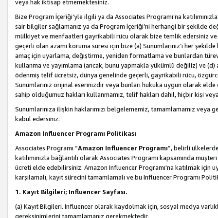
veya hak iktisap etmemektesiniz.
Bize Program İçeriği’yle ilgili ya da Associates Programı’na katılımınızla 
sair bilgiler sağlamanız ya da Program İçeriği’ni herhangi bir şekilde değ
mülkiyet ve menfaatleri gayrikabili rücu olarak bize temlik edersiniz v
geçerli olan azami koruma süresi için bize (a) Sunumlarınız’ı her şekild
amaç için uyarlama, değiştirme, yeniden formatlama ve bunlardan türev e
kullanma ve yayımlama (ancak, bunu yapmakla yükümlü değiliz) ve (d) aşağ
ödenmiş telif ücretsiz, dünya genelinde geçerli, gayrikabili rücu, özgürce 
Sunumlarınız orijinal eserinizdir veya bunları hukuka uygun olarak elde et
sahip olduğumuz hakları kullanmamız, telif hakları dahil, hiçbir kişi vey
Sunumlarınıza ilişkin haklarımızı belgelememiz, tamamlamamız veya geç
kabul edersiniz.
Amazon Influencer Programı Politikası
Associates Programı “
Amazon Influencer Programı
”, belirli ülkele
katılımınızla bağlantılı olarak Associates Programı kapsamında müşteri 
ücreti elde edebilirsiniz. Amazon Influencer Programı'na katılmak için u
karşılamalı, kayıt sürecini tamamlamalı ve bu Influencer Programı Politi
1. Kayıt Bilgileri; Influencer Sayfası.
(a) Kayıt Bilgileri. Influencer olarak kaydolmak için, sosyal medya varlık
gereksinimlerini tamamlamanız gerekmektedir.