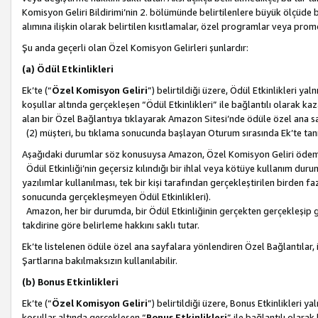
Komisyon Geliri Bildirimi’nin 2. bölümünde belirtilenlere büyük ölçüde 
alımına ilişkin olarak belirtilen kısıtlamalar, özel programlar veya pro
Şu anda geçerli olan Özel Komisyon Gelirleri şunlardır:
(a) Ödül Etkinlikleri
Ek’te (“
Özel Komisyon Geliri
”) belirtildiği üzere, Ödül Etkinlikleri ya
koşullar altında gerçekleşen “Ödül Etkinlikleri” ile bağlantılı olarak kaza
alan bir Özel Bağlantıya tıklayarak Amazon Sitesi’nde ödüle özel ana s
(2) müşteri, bu tıklama sonucunda başlayan Oturum sırasında Ek’te ta
Aşağıdaki durumlar söz konusuysa Amazon, Özel Komisyon Geliri öde
Ödül Etkinliği’nin geçersiz kılındığı bir ihlal veya kötüye kullanım dur
yazılımlar kullanılması, tek bir kişi tarafından gerçekleştirilen birden f
sonucunda gerçekleşmeyen Ödül Etkinlikleri).
Amazon, her bir durumda, bir Ödül Etkinliğinin gerçekten gerçekleşip 
takdirine göre belirleme hakkını saklı tutar.
Ek’te listelenen ödüle özel ana sayfalara yönlendiren Özel Bağlantılar, i
Şartlarına bakılmaksızın kullanılabilir.
(b) Bonus Etkinlikleri
Ek’te (“
Özel Komisyon Geliri
”) belirtildiği üzere, Bonus Etkinlikleri 
koşullar altında gerçekleşen “
Bonus Etkinlikleri
” ile bağlantılı olarak 