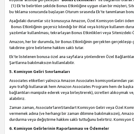
(1) Ek’te belirtilen şekilde Bonus Etkinliğine uygun olan bir müşteri, S
bu tıklama sonucunda başlayan Oturum sırasında Ek’te tanımlanan bon
Aşağıdaki durumlar söz konusuysa Amazon, Özel Komisyon Geliri öde
Bonus Etkinliğinin geçersiz kılındığı bir ihlal veya kötüye kullanım dur
yazılımlar kullanılması, tekrarlayan Bonus Etkinlikleri veya Sitenizdek
Amazon, her bir durumda, bir Bonus Etkinliğinin gerçekten gerçekleşip 
takdirine göre belirleme hakkını saklı tutar.
Ek’te listelenen bonusa özel ana sayfalara yönlendiren Özel Bağlantılar, 
Şartlarına bakılmaksızın kullanılabilir.
5. Komisyon Geliri Sınırlamaları
Associates etiketleri yalnızca Amazon Associates komisyonlarından yarar
aynı trafiği kullanarak hem Amazon Associates Programı hem de başka b
bağlantıları manipüle ederek veya birleştirerek), ücretleri alıkoymak 
alabiliriz.
Zaman zaman, Associate’larınStandart Komisyon Geliri veya Özel Komisy
vermemek adına (ve herhangi bir zaman dilimine bakılmaksızın), Amazon
durdurma veya değiştirme hakkını saklı tuttuğunu belirtiriz. Komisyon Gel
6. Komisyon Gelirlerinin Raporlanması ve Ödemeler