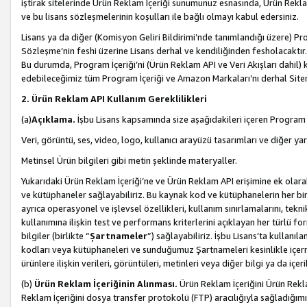
iştirak sitelerinde Ürün Reklam İçeriği sunumunuz esnasında, Ürün Reklam 
ve bu lisans sözleşmelerinin koşulları ile bağlı olmayı kabul edersiniz.
Lisans ya da diğer (Komisyon Geliri Bildirimi’nde tanımlandığı üzer
Sözleşme’nin feshi üzerine Lisans derhal ve kendiliğinden fesholacaktır.
Bu durumda, Program İçeriği’ni (Ürün Reklam API ve Veri Akışları dahil
edebileceğimiz tüm Program İçeriği ve Amazon Markaları’nı derhal Siteni
2. Ürün Reklam API Kullanım Gereklilikleri
(a)
Açıklama.
İşbu Lisans kapsamında size aşağıdakileri içeren Program İ
Veri, görüntü, ses, video, logo, kullanıcı arayüzü tasarımları ve diğer ya
Metinsel Ürün bilgileri gibi metin şeklinde materyaller.
Yukarıdaki Ürün Reklam İçeriği’ne ve Ürün Reklam API erişimine ek olar
ve kütüphaneler sağlayabiliriz. Bu kaynak kod ve kütüphanelerin her biri s
ayrıca operasyonel ve işlevsel özellikleri, kullanım sınırlamalarını, tekn
kullanımına ilişkin test ve performans kriterlerini açıklayan her türlü fo
bilgiler (birlikte “
Şartnameler
”) sağlayabiliriz. İşbu Lisans’ta kullan
kodları veya kütüphaneleri ve sunduğumuz Şartnameleri kesinlikle içerme
ürünlere ilişkin verileri, görüntüleri, metinleri veya diğer bilgi ya da içer
(b)
Ürün Reklam İçeriğinin Alınması.
Ürün Reklam İçeriğini Ürün Rekla
Reklam İçeriğini dosya transfer protokolü (FTP) aracılığıyla sağladığımız 