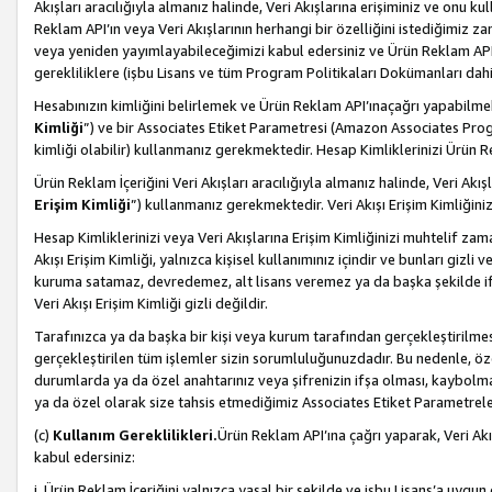
Akışları aracılığıyla almanız halinde, Veri Akışlarına erişiminiz ve onu k
Reklam API’ın veya Veri Akışlarının herhangi bir özelliğini istediğimiz
veya yeniden yayımlayabileceğimizi kabul edersiniz ve Ürün Reklam API’a v
gerekliliklere (işbu Lisans ve tüm Program Politikaları Dokümanları da
Hesabınızın kimliğini belirlemek ve Ürün Reklam API’ınaçağrı yapabilmek i
Kimliği
”) ve bir Associates Etiket Parametresi (Amazon Associates Prog
kimliği olabilir) kullanmanız gerekmektedir. Hesap Kimliklerinizi Ürün R
Ürün Reklam İçeriğini Veri Akışları aracılığıyla almanız halinde, Veri Akış
Erişim Kimliği
”) kullanmanız gerekmektedir. Veri Akışı Erişim Kimliğiniz
Hesap Kimliklerinizi veya Veri Akışlarına Erişim Kimliğinizi muhtelif zama
Akışı Erişim Kimliği, yalnızca kişisel kullanımınız içindir ve bunları giz
kuruma satamaz, devredemez, alt lisans veremez ya da başka şekilde ifşa
Veri Akışı Erişim Kimliği gizli değildir.
Tarafınızca ya da başka bir kişi veya kurum tarafından gerçekleştirilmes
gerçekleştirilen tüm işlemler sizin sorumluluğunuzdadır. Bu nedenle, öze
durumlarda ya da özel anahtarınız veya şifrenizin ifşa olması, kaybolmas
ya da özel olarak size tahsis etmediğimiz Associates Etiket Parametreleri
(c)
Kullanım Gereklilikleri.
Ürün Reklam API’ına çağrı yaparak, Veri Akı
kabul edersiniz:
i. Ürün Reklam İçeriğini yalnızca yasal bir şekilde ve işbu Lisans’a uygun