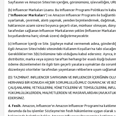
Sayfasının ve Amazon Sitesi’nin içeriğini, görünümünü, işlevselliğini, URL'
(b) Influencer Markaları Lisansı. Bu Influencer Programı Politikası’nı kab
(“
Influencer Markaları
”) ve Amazon Influencer Programı ile bağlantı
uyarlamak, çevirmek, alıntı yapmak, yeniden biçimlendirmek, dağıtmak, il
haklarınızın azami süresi boyunca geçerli olan, münhasır olmayan, dünya
tarafından sağlanan Influencer Markalarının şeklini (Influencer Markal
boyutlandırma hariç olmak üzere) değiştirmeyecektir.
(c) Influencer İçeriği ve Site. Şüpheye mahal vermemek adına, gönderdiğin
ilgili Amazon Sitesi’ndeki sitesindeki Kullanım Koşulları’na tabi olacağı
Gereklilikleri’nin 3(b) bölümüne tabi olduğunu kabul edersiniz. Ayrıca, Inf
distribütör, marka veya üçüncü taraftan herhangi bir esaslı ilişiği bul
ödeme düzenlemeleri ile ilgili tüm geçerli yasalara uymaktan da soruml
düzenleyici otoriteler tarafından yayımlanan rehberlere uyum sağlama
(D) TAZMİNAT. INFLUENCER SAYFASININ VE INFLUENCER İÇERİĞİNİN OL
HERHANGİ BİR KONUDA HİÇBİR SORUMLULUĞUMUZ OLMAYACAK VE BİZİ, B
ÇALIŞANLARINI, YETKİLİLERİNİ, YÖNETİCİLERİNİ VE TEMSİLCİLERİNİ, IN
YÜKÜMLÜLÜKLERDEN, MALİYETLERDEN VE MASRAFLARDAN (AVUKATLIK 
EDERSİNİZ.
4. Fesih.
Amazon, Influencer'ın Amazon Influencer Programı'na katılımını a
durumda da bu işlemler Sözleşme’nin fesih hükümlerine uygun olarak sağl