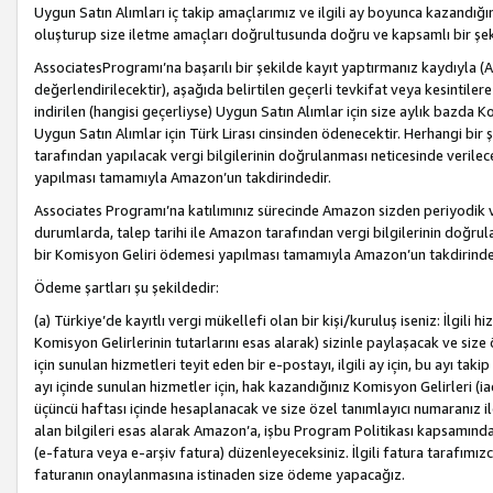
Uygun Satın Alımları iç takip amaçlarımız ve ilgili ay boyunca kazandığ
oluşturup size iletme amaçları doğrultusunda doğru ve kapsamlı bir şek
AssociatesProgramı’na başarılı bir şekilde kayıt yaptırmanız kaydıyla (
değerlendirilecektir), aşağıda belirtilen geçerli tevkifat veya kesintilere
indirilen (hangisi geçerliyse) Uygun Satın Alımlar için size aylık bazda 
Uygun Satın Alımlar için Türk Lirası cinsinden ödenecektir. Herhangi b
tarafından yapılacak vergi bilgilerinin doğrulanması neticesinde verile
yapılması tamamıyla Amazon’un takdirindedir.
Associates Programı’na katılımınız sürecinde Amazon sizden periyodik verg
durumlarda, talep tarihi ile Amazon tarafından vergi bilgilerinin doğru
bir Komisyon Geliri ödemesi yapılması tamamıyla Amazon’un takdirinde
Ödeme şartları şu şekildedir:
(a) Türkiye’de kayıtlı vergi mükellefi olan bir kişi/kuruluş iseniz: İlgili
Komisyon Gelirlerinin tutarlarını esas alarak) sizinle paylaşacak ve siz
için sunulan hizmetleri teyit eden bir e-postayı, ilgili ay için, bu ayı 
ayı içinde sunulan hizmetler için, hak kazandığınız Komisyon Gelirleri (i
üçüncü haftası içinde hesaplanacak ve size özel tanımlayıcı numaranız ile
alan bilgileri esas alarak Amazon’a, işbu Program Politikası kapsamında a
(e-fatura veya e-arşiv fatura) düzenleyeceksiniz. İlgili fatura tarafımı
faturanın onaylanmasına istinaden size ödeme yapacağız.