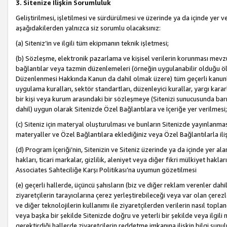
3. Sitenize İlişkin Sorumluluk
Geliştirilmesi, işletilmesi ve sürdürülmesi ve üzerinde ya da içinde yer ve
aşağıdakilerden yalnızca siz sorumlu olacaksınız:
(a) Siteniz’in ve ilgili tüm ekipmanın teknik işletmesi;
(b) Sözleşme, elektronik pazarlama ve kişisel verilerin korunması mevzua
bağlantılar veya tazmin düzenlemeleri (örneğin uygulanabilir olduğu ölç
Düzenlenmesi Hakkında Kanun da dahil olmak üzere) tüm geçerli kanunlar, y
uygulama kuralları, sektör standartları, düzenleyici kurallar, yargı kararl
bir kişi veya kurum arasındaki bir sözleşmeye (Sitenizi sunucusunda barı
dahil) uygun olarak Sitenizde Özel Bağlantılara ve İçeriğe yer verilmesi;
(c) Siteniz için materyal oluşturulması ve bunların Sitenizde yayınlanmas
materyaller ve Özel Bağlantılara eklediğiniz veya Özel Bağlantılarla ili
(d) Program İçeriği’nin, Sitenizin ve Siteniz üzerinde ya da içinde yer al
hakları, ticari markalar, gizlilik, aleniyet veya diğer fikri mülkiyet hak
Associates Sahteciliğe Karşı Politikası’na uyumun gözetilmesi
(e) geçerli hallerde, üçüncü şahısların (biz ve diğer reklam verenler dah
ziyaretçilerin tarayıcılarına çerez yerleştirebileceği veya var olan çerezler
ve diğer teknolojilerin kullanımı ile ziyaretçilerden verilerin nasıl toplandı
veya başka bir şekilde Sitenizde doğru ve yeterli bir şekilde veya ilgili 
gerektirdiği hallerde ziyaretçilerin reddetme imkanına ilişkin bilgi sunul