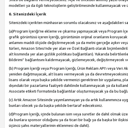
modelleri ya da ilgili teknolojilerin geliştirilmesinde kullanmayacak ve 
6. Sitenizdeki İçerik
Sitenizdeki içerikten münhasıran sorumlu olacaksınız ve aşağıdakileri s
(a)Program İçeriği’ne ekleme ve çıkarma yapmayacak veya Program İçeriği
grafik görüntüsü içeren İçeriği, görüntünün orijinal oranlarını koruyacak
anlamını maddi ölçüde değiştirmeyecek ya da metni gerçeğe aykırı veya y
türleri, Amazon Sitesi’nde yer alan ve Özel Bağlantı olarak biçimlendiril
alt kısmında yer alan gizlilik politikası bağlantıları). Yukarıda belirtilenl
Bildirimi” bağlantısını kaldırmayacak, gizlemeyecek, değiştirmeyecek
(b) Program İçeriği veya Program İçeriği, Ürün Reklam API’ı veya Veri 
yeniden dağıtmayacak, alt lisans vermeyecek ya da devretmeyeceksiniz. Ö
lisans olarak veya başka şekilde vermenizi gerektiren bir uygulama, plat
dışındaki bir pazarlama faaliyeti dahilinde kullanmayacak ya da kullanı
Associate etiketi formatında bağlantılar oluşturmayacak ya da bu bağla
(c) Artık Amazon Sitesinde yayımlanmayan ya da artık kullanımınıza uygu
bunları silecek ya da başka şekilde bertaraf edeceksiniz.
(d)Program İçeriği, içinde bulunan isim veya suretler de dahil olmak üzer
da bunlara sponsor olduğunu ya da ticari bir bağı ya da başka bir ilişki
üçüncü şahıs materyallerinin eklenmesi de dahil).