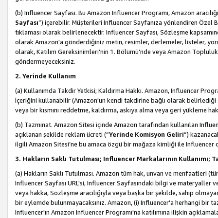
(b) Influencer Sayfası. Bu Amazon Influencer Programı, Amazon aracılığı
Sayfası
”) içerebilir. Müşterileri Influencer Sayfanıza yönlendiren Özel B
tıklaması olarak belirlenecektir. Influencer Sayfası, Sözleşme kapsamınd
olarak Amazon'a gönderdiğiniz metin, resimler, derlemeler, listeler, yorum
olarak, Katılım Gereksinimleri’nin 1. Bölümü’nde veya Amazon Topluluk Ku
göndermeyeceksiniz.
2. Yerinde Kullanım
(a) Kullanımda Takdir Yetkisi; Kaldırma Hakkı. Amazon, Influencer Progra
İçeriğini kullanabilir (Amazon'un kendi takdirine bağlı olarak belirledi
veya bir kısmını reddetme, kaldırma, askıya alma veya geri yükleme hakkı
(b) Tazminat. Amazon Sitesi içinde Amazon tarafından kullanılan Influencer
açıklanan şekilde reklam ücreti (“
Yerinde Komisyon Geliri
”) kazanaca
ilgili Amazon Sitesi’ne bu amaca özgü bir mağaza kimliği ile Influencer 
3. Hakların Saklı Tutulması; Influencer Markalarının Kullanımı;
(a) Hakların Saklı Tutulması. Amazon tüm hak, unvan ve menfaatleri (tüm 
Influencer Sayfası URL'si, Influencer Sayfasındaki bilgi ve materyaller
veya hakka, Sözleşme aracılığıyla veya başka bir şekilde, sahip olmayac
bir eylemde bulunmayacaksınız. Amazon, (i) Influencer'a herhangi bir t
Influencer'ın Amazon Influencer Programı'na katılımına ilişkin açıklamal