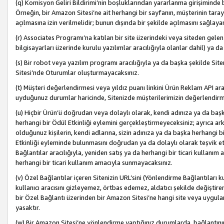
(q) Komisyon Geliri Bildirimi’nin boşluklarından yararlanma girişiminde
Örneğin, bir Amazon Sitesi’ne ait herhangi bir sayfanın, müşterinin tara
açılmasına izin verilmelidir; bunun dışında bir şekilde açılmasını sağlay
(r) Associates Programı’na katılan bir site üzerindeki veya siteden gele
bilgisayarları üzerinde kurulu yazılımlar aracılığıyla olanlar dahil) ya 
(s) Bir robot veya yazılım programı aracılığıyla ya da başka şekilde 
Sitesi’nde Oturumlar oluşturmayacaksınız.
(t) Müşteri değerlendirmesi veya yıldız puanı linkini Ürün Reklam API aracı
uyduğunuz durumlar haricinde, Sitenizde müşterilerimizin değerlendirme
(u) Hiçbir Ürün’ü doğrudan veya dolaylı olarak, kendi adınıza ya da başk
herhangi bir Ödül Etkinliği eylemini gerçekleştirmeyeceksiniz; ayrıca arkada
olduğunuz kişilerin, kendi adlarına, sizin adınıza ya da başka herhangi b
Etkinliği eyleminde bulunmasını doğrudan ya da dolaylı olarak teşvik 
Bağlantılar aracılığıyla, yeniden satış ya da herhangi bir ticari kullanı
herhangi bir ticari kullanım amacıyla sunmayacaksınız.
(v) Özel Bağlantılar içeren Sitenizin URL’sini (Yönlendirme Bağlantıları 
kullanıcı aracısını gizleyemez, örtbas edemez, aldatıcı şekilde değişti
bir Özel Bağlantı üzerinden bir Amazon Sitesi’ne hangi site veya uygula
yasaktır.
(w) Bir Amazon Sitesi’ne yönlendirme yaptığınız durumlarda, bağlantının