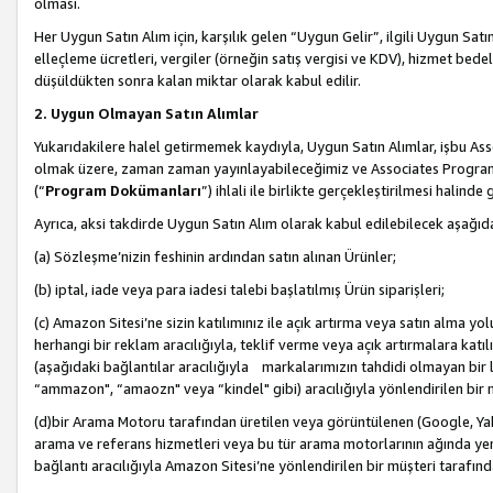
olması.
Her Uygun Satın Alım için, karşılık gelen “Uygun Gelir”, ilgili Uygun Satın
elleçleme ücretleri, vergiler (örneğin satış vergisi ve KDV), hizmet bedell
düşüldükten sonra kalan miktar olarak kabul edilir.
2. Uygun Olmayan Satın Alımlar
Yukarıdakilere halel getirmemek kaydıyla, Uygun Satın Alımlar, işbu Ass
olmak üzere, zaman zaman yayınlayabileceğimiz ve Associates Programı’
(“
Program Dokümanları
”) ihlali ile birlikte gerçekleştirilmesi halinde
Ayrıca, aksi takdirde Uygun Satın Alım olarak kabul edilebilecek aşağıda
(a) Sözleşme’nizin feshinin ardından satın alınan Ürünler;
(b) iptal, iade veya para iadesi talebi başlatılmış Ürün siparişleri;
(c) Amazon Sitesi’ne sizin katılımınız ile açık artırma veya satın alma yol
herhangi bir reklam aracılığıyla, teklif verme veya açık artırmalara ka
(aşağıdaki bağlantılar aracılığıyla markalarımızın tahdidi olmayan bir lis
“ammazon", “amaozn" veya “kindel" gibi) aracılığıyla yönlendirilen bir 
(d)bir Arama Motoru tarafından üretilen veya görüntülenen (Google, Ya
arama ve referans hizmetleri veya bu tür arama motorlarının ağında yer 
bağlantı aracılığıyla Amazon Sitesi’ne yönlendirilen bir müşteri tarafınd