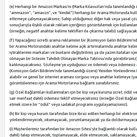
(e) Herhangi bir Amazon Markası’nı (Marka Kılavuzları’nda tanımlandığı ü
“ammazon”, “amaozn”, ve “kindel”) herhangi bir Arama Motorunda kulla
ettirmeye çalışmayacaksınız; Sahip olduğumuz diğer hak veya yasal çöz
sonuçlarıyla ilişkili olarak reklam içeriğinizi görüntülemek için kullanıl
(örneğin, negatif anahtar kelime teklifleri ile çıkarma talebi) sağlayaca
(f) Yapacağınız ücretli arama reklamının bir (Komisyon Geliri Bildirimi’
bir Arama Motorundaki anahtar kelime açık artırmalarında anahtar kelim
iştiraklerinin markaları ve bunların değiştirilmiş ya da yazım hataları iç
olmayan bir listesini Tahdidi Olmayan Marka Tablosu’nda görebilirsiniz)
katılmayacaksınız. Sözleşme’ye uyduğunuz ve ödemeli veya ödemesiz ara
(Komisyon Geliri Bildirimi’nde tanımlandığı üzere) Yeniden Yönlendirme 
alabilir ve genel bir internet araması sorgusu veya anahtar kelimeye (y
görüntülenmesi için Arama Motorlarına bağlantı sunabilirsiniz.
(g) Özel Bağlantıları kullanmaları için bir kişi veya kuruma ücret, ödül 
sair menfaat dahil) ödemesi teklif etmeyeceksiniz (örneğin Özel Bağlantıl
etmek üzere bir “ödül” veya sadakat programı uygulayamazsınız).
(h) Bir kişi veya kurum tarafından bize ibraz edilen herhangi bir elekt
yönlendirmeyecek, okumayacak, yorumlamayacak ya da doldurmayacak
(i) Müşterilerimiz tarafından bir Amazon Sitesi’yle bağlantılı olarak kulla
dahil) talep etmeyecek, toplamayacak, elde etmeyecek, saklamayacak,