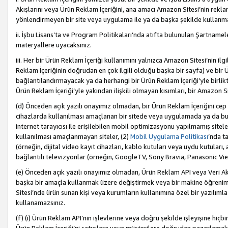
Akışlarını veya Ürün Reklam İçeriğini, ana amacı Amazon Sitesi’nin rek
yönlendirmeyen bir site veya uygulama ile ya da başka şekilde kullanm
ii. İşbu Lisans’ta ve Program Politikaları’nda atıfta bulunulan Şartnamel
materyallere uyacaksınız.
iii. Her bir Ürün Reklam İçeriği kullanımını yalnızca Amazon Sitesi’nin ilg
Reklam İçeriğinin doğrudan en çok ilgili olduğu başka bir sayfa) ve bir Ü
bağlantılandırmayacak ya da herhangi bir Ürün Reklam İçeriği’yle birli
Ürün Reklam İçeriği’yle yakından ilişkili olmayan kısımları, bir Amazon Sit
(d) Önceden açık yazılı onayımız olmadan, bir Ürün Reklam İçeriğini cep 
cihazlarda kullanılması amaçlanan bir sitede veya uygulamada ya da bunl
internet tarayıcısı ile erişilebilen mobil optimizasyonu yapılmamış sitel
kullanılması amaçlanmayan siteler, (2)
Mobil Uygulama Politikası
’nda t
(örneğin, dijital video kayıt cihazları, kablo kutuları veya uydu kutuları,
bağlantılı televizyonlar (örneğin, GoogleTV, Sony Bravia, Panasonic Vier
(e) Önceden açık yazılı onayımız olmadan, Ürün Reklam API veya Veri Ak
başka bir amaçla kullanmak üzere değiştirmek veya bir makine öğrenim
Sitesi’nde ürün sunan kişi veya kurumların kullanımına özel bir yazılım
kullanamazsınız.
(f) (i) Ürün Reklam API’nin işlevlerine veya doğru şekilde işleyişine h