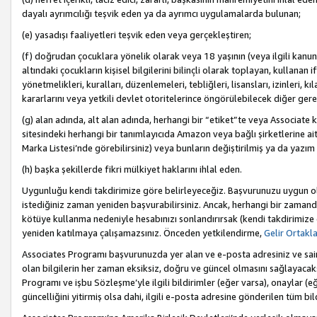
dayalı ayrımcılığı teşvik eden ya da ayrımcı uygulamalarda bulunan;
(e) yasadışı faaliyetleri teşvik eden veya gerçekleştiren;
(f) doğrudan çocuklara yönelik olarak veya 18 yaşının (veya ilgili kanun
altındaki çocukların kişisel bilgilerini bilinçli olarak toplayan, kullana
yönetmelikleri, kuralları, düzenlemeleri, tebliğleri, lisansları, izinleri, k
kararlarını veya yetkili devlet otoritelerince öngörülebilecek diğer gerekl
(g) alan adında, alt alan adında, herhangi bir “etiket”te veya Associate
sitesindeki herhangi bir tanımlayıcıda Amazon veya bağlı şirketlerine ai
Marka Listesi’nde görebilirsiniz) veya bunların değiştirilmiş ya da yazım
(h) başka şekillerde fikri mülkiyet haklarını ihlal eden.
Uygunluğu kendi takdirimize göre belirleyeceğiz. Başvurunuzu uygun o
istediğiniz zaman yeniden başvurabilirsiniz. Ancak, herhangi bir zaman
kötüye kullanma nedeniyle hesabınızı sonlandırırsak (kendi takdirimiz
yeniden katılmaya çalışamazsınız. Önceden yetkilendirme,
Gelir Ortakl
Associates Programı başvurunuzda yer alan ve e-posta adresiniz ve sair ileti
olan bilgilerin her zaman eksiksiz, doğru ve güncel olmasını sağlayacaks
Programı ve işbu Sözleşme’yle ilgili bildirimler (eğer varsa), onaylar (eğ
güncelliğini yitirmiş olsa dahi, ilgili e-posta adresine gönderilen tüm bil