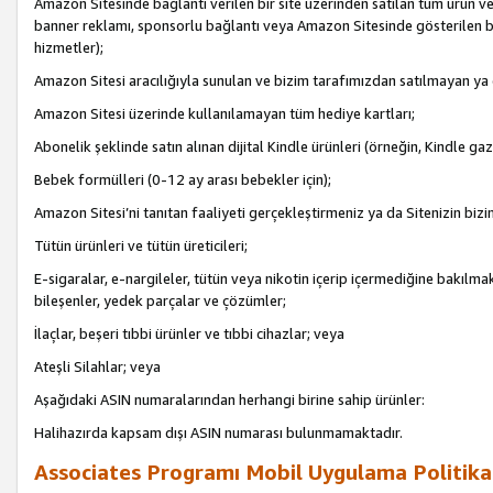
Amazon Sitesinde bağlantı verilen bir site üzerinden satılan tüm ürün ve
banner reklamı, sponsorlu bağlantı veya Amazon Sitesinde gösterilen başk
hizmetler);
Amazon Sitesi aracılığıyla sunulan ve bizim tarafımızdan satılmayan ya
Amazon Sitesi üzerinde kullanılamayan tüm hediye kartları;
Abonelik şeklinde satın alınan dijital Kindle ürünleri (örneğin, Kindle gaz
Bebek formülleri (0-12 ay arası bebekler için);
Amazon Sitesi’ni tanıtan faaliyeti gerçekleştirmeniz ya da Sitenizin bizi
Tütün ürünleri ve tütün üreticileri;
E-sigaralar, e-nargileler, tütün veya nikotin içerip içermediğine bakılmaks
bileşenler, yedek parçalar ve çözümler;
İlaçlar, beşeri tıbbi ürünler ve tıbbi cihazlar; veya
Ateşli Silahlar; veya
Aşağıdaki ASIN numaralarından herhangi birine sahip ürünler:
Halihazırda kapsam dışı ASIN numarası bulunmamaktadır.
Associates Programı Mobil Uygulama Politika