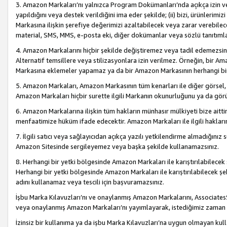
3. Amazon Markaları’nı yalnızca Program Dokümanları’nda açıkça izin ver
yapıldığını veya destek verildiğini ima eder şekilde; (ii) bizi, ürünlerim
Markasına ilişkin şerefiye değerimizi azaltabilecek veya zarar verebilec
material, SMS, MMS, e-posta eki, diğer dokümanlar veya sözlü tanıtıml
4. Amazon Markalarını hiçbir şekilde değiştiremez veya tadil edemezsin
Alternatif temsillere veya stilizasyonlara izin verilmez. Örneğin, bir A
Markasına eklemeler yapamaz ya da bir Amazon Markasının herhangi bir
5. Amazon Markaları, Amazon Markasının tüm kenarları ile diğer görsel, 
Amazon Markaları hiçbir surette ilgili Markanın okunurluğunu ya da görü
6. Amazon Markalarına ilişkin tüm hakların münhasır mülkiyeti bize aitt
menfaatimize hüküm ifade edecektir. Amazon Markaları ile ilgili hakları
7. İlgili satıcı veya sağlayıcıdan açıkça yazılı yetkilendirme almadığınız s
Amazon Sitesinde sergileyemez veya başka şekilde kullanamazsınız.
8. Herhangi bir yetki bölgesinde Amazon Markaları ile karıştırılabilecek
Herhangi bir yetki bölgesinde Amazon Markaları ile karıştırılabilecek şek
adını kullanamaz veya tescili için başvuramazsınız.
İşbu Marka Kılavuzları’nı ve onaylanmış Amazon Markalarını, AssociatesSi
veya onaylanmış Amazon Markaları’nı yayımlayarak, istediğimiz zaman v
İzinsiz bir kullanıma ya da işbu Marka Kılavuzları’na uygun olmayan kul