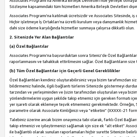
Associates Programı’na Amerika Birleşik Devletleri’nde yerleşik olmayan b
Sözleşme kapsamındaki tüm hizmetleri Amerika Birleşik Devletleri dışınd
Associates Programı'na katılmak ücretsizdir ve Associates Sitesinde, iş
Hiçbir işletmeye İş Ortakları’na ücretli kurulum veya danışmanlık hizme
dahi size ödeme karşılığında hizmetler sunmaya çalışırsa dikkatli olun.
2. Sitenizde Yer Alan Bağlantılar
(a) Özel Bağlantılar
Associates Programı’na başvurduktan sonra Siteniz’de Özel Bağlantılara y
raporlanmasını ve tahakkuk ettirilmesini sağlar. Özel Bağlantıların size
(b) Tüm Özel Bağlantılar için Geçerli Genel Gereklilikler
Özel Bağlantıları kendiniz oluşturabilirsiniz veya bizim tarafımızdan size
bildirmemiz halinde, ilgili bağlantı türlerini Sitenizde göstermeyi durdu
tarzından ve yerleşiminden ve (sizin tarafınızdan oluşturulan veya bizi
yönlendirmelerini uygun şekilde takip etmemiz için gereken formatı içer
yer işareti olarak eklemeye teşvik etmemeniz gerekmektedir. Örneğin, 
parametre olarak Associate Kimliğinizi veya “etiketini” (XXXXX-21 for
Talebiniz üzerine ancak bizim onayımıza tabi olarak, farklı Özel Bağlantı
takip etmenizi ve iyileştirmenizi sağlamak için size ek “alt etiket” Assoc
ile bağlantılı olarak sunulan raporlamaları hiçbir surette Sitenizin belirli 