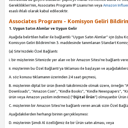
Gereklilikleri’nin, Associates Programı IP Lisansı’nın veya
Amazon Influen
esaslı ihlali olarak kabul edilecektir.
Associates Programı - Komisyon Geliri Bildiri
1. Uygun Satın Alımlar ve Uygun Gelir
Aşağıda belirtilen haller ile bağlantılı “Uygun Satın Alımlar” için (işbu K
Komisyon Geliri Bildirimi’nin 3. maddesinde tanımlanan Standart Komis
(a) Site’nizdeki Özel Bağlantı:
i. bir müşterinin Sitenizde yer alan ve bir Amazon Sitesi’ne bağlantı ver
ii. müşterinin bu Özel Bağlantı’ya tıklaması ile başlayan ve aşağıdakile
A. söz konusu tıklamanın üzerinden 24 saat geçmesi,
B. müşterinin dijital bir ürün (kendi takdirimizde olmak üzere, örneğ
Downloads”, “Amazon Coin”, “Kindle Books”, “Kindle Newspapers”, “Kind
ürün veya Amazon yazılım indirmesi) (“
Dijital Ürün
”) olmayanbir Ürün i
C. müşterinin bir Amazon Sitesi’ne bağlantı veren ancak sizin Özel Bağla
Aşağıdakilerden herhangi birinin gerçekleşmesi:
D. müşterinin Şimdi Al özelliğimiz ile bir Ürün satın alması, veya