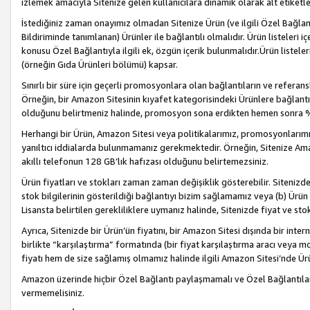
izlemek amacıyla Sitenize gelen kullanıcılara dinamik olarak alt etiketl
İstediğiniz zaman onayımız olmadan Sitenize Ürün (ve ilgili Özel Bağlantı
Bildiriminde tanımlanan) Ürünler ile bağlantılı olmalıdır. Ürün listeleri
konusu Özel Bağlantıyla ilgili ek, özgün içerik bulunmalıdır.Ürün listele
(örneğin Gıda Ürünleri bölümü) kapsar.
Sınırlı bir süre için geçerli promosyonlara olan bağlantıların ve refera
Örneğin, bir Amazon Sitesinin kıyafet kategorisindeki Ürünlere bağlant
olduğunu belirtmeniz halinde, promosyon sona erdikten hemen sonra %15
Herhangi bir Ürün, Amazon Sitesi veya politikalarımız, promosyonlarımız
yanıltıcı iddialarda bulunmamanız gerekmektedir. Örneğin, Sitenize Amazon
akıllı telefonun 128 GB’lık hafızası olduğunu belirtemezsiniz.
Ürün fiyatları ve stokları zaman zaman değişiklik gösterebilir. Sitenizde 
stok bilgilerinin gösterildiği bağlantıyı bizim sağlamamız veya (b) Ürün f
Lisansta belirtilen gerekliliklere uymanız halinde, Sitenizde fiyat ve stok 
Ayrıca, Sitenizde bir Ürün’ün fiyatını, bir Amazon Sitesi dışında bir inte
birlikte “karşılaştırma” formatında (bir fiyat karşılaştırma aracı veya 
fiyatı hem de size sağlamış olmamız halinde ilgili Amazon Sitesi’nde Ür
Amazon üzerinde hiçbir Özel Bağlantı paylaşmamalı ve Özel Bağlantılar
vermemelisiniz.