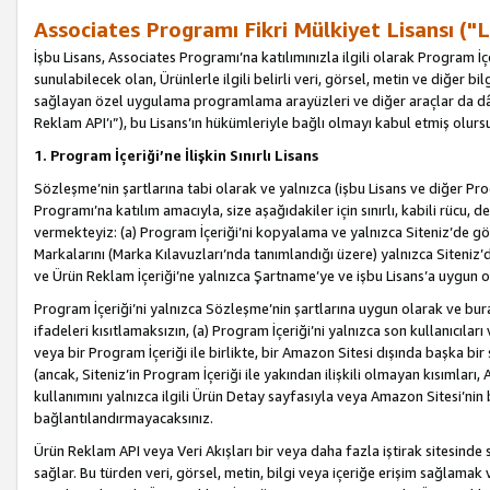
Associates Programı Fikri Mülkiyet Lisansı ("L
İşbu Lisans, Associates Programı’na katılımınızla ilgili olarak Program İ
sunulabilecek olan, Ürünlerle ilgili belirli veri, görsel, metin ve diğer bilg
sağlayan özel uygulama programlama arayüzleri ve diğer araçlar da dâh
Reklam API’ı”), bu Lisans’ın hükümleriyle bağlı olmayı kabul etmiş olurs
1. Program İçeriği’ne İlişkin Sınırlı Lisans
Sözleşme’nin şartlarına tabi olarak ve yalnızca (işbu Lisans ve diğer Pr
Programı’na katılım amacıyla, size aşağıdakiler için sınırlı, kabili rücu, 
vermekteyiz: (a) Program İçeriği’ni kopyalama ve yalnızca Siteniz’de gö
Markalarını (Marka Kılavuzları’nda tanımlandığı üzere) yalnızca Siteniz’
ve Ürün Reklam İçeriği’ne yalnızca Şartname’ye ve işbu Lisans’a uygun 
Program İçeriği’ni yalnızca Sözleşme’nin şartlarına uygun olarak ve bura
ifadeleri kısıtlamaksızın, (a) Program İçeriği’ni yalnızca son kullanıcılar
veya bir Program İçeriği ile birlikte, bir Amazon Sitesi dışında başka bi
(ancak, Siteniz’in Program İçeriği ile yakından ilişkili olmayan kısımları,
kullanımını yalnızca ilgili Ürün Detay sayfasıyla veya Amazon Sitesi’nin 
bağlantılandırmayacaksınız.
Ürün Reklam API veya Veri Akışları bir veya daha fazla iştirak sitesinde s
sağlar. Bu türden veri, görsel, metin, bilgi veya içeriğe erişim sağlama